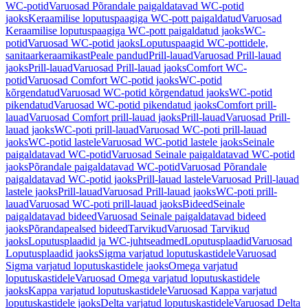
WC-potid
Varuosad Põrandale paigaldatavad WC-potid
jaoks
Keraamilise loputuspaagiga WC-pott paigaldatud
Varuosad
Keraamilise loputuspaagiga WC-pott paigaldatud jaoks
WC-
potid
Varuosad WC-potid jaoks
Loputuspaagid WC-pottidele,
sanitaarkeraamikast
Peale pandud
Prill-lauad
Varuosad Prill-lauad
jaoks
Prill-lauad
Varuosad Prill-lauad jaoks
Comfort WC-
potid
Varuosad Comfort WC-potid jaoks
WC-potid
kõrgendatud
Varuosad WC-potid kõrgendatud jaoks
WC-potid
pikendatud
Varuosad WC-potid pikendatud jaoks
Comfort prill-
lauad
Varuosad Comfort prill-lauad jaoks
Prill-lauad
Varuosad Prill-
lauad jaoks
WC-poti prill-lauad
Varuosad WC-poti prill-lauad
jaoks
WC-potid lastele
Varuosad WC-potid lastele jaoks
Seinale
paigaldatavad WC-potid
Varuosad Seinale paigaldatavad WC-potid
jaoks
Põrandale paigaldatavad WC-potid
Varuosad Põrandale
paigaldatavad WC-potid jaoks
Prill-lauad lastele
Varuosad Prill-lauad
lastele jaoks
Prill-lauad
Varuosad Prill-lauad jaoks
WC-poti prill-
lauad
Varuosad WC-poti prill-lauad jaoks
Bideed
Seinale
paigaldatavad bideed
Varuosad Seinale paigaldatavad bideed
jaoks
Põrandapealsed bideed
Tarvikud
Varuosad Tarvikud
jaoks
Loputusplaadid ja WC-juhtseadmed
Loputusplaadid
Varuosad
Loputusplaadid jaoks
Sigma varjatud loputuskastidele
Varuosad
Sigma varjatud loputuskastidele jaoks
Omega varjatud
loputuskastidele
Varuosad Omega varjatud loputuskastidele
jaoks
Kappa varjatud loputuskastidele
Varuosad Kappa varjatud
loputuskastidele jaoks
Delta varjatud loputuskastidele
Varuosad Delta