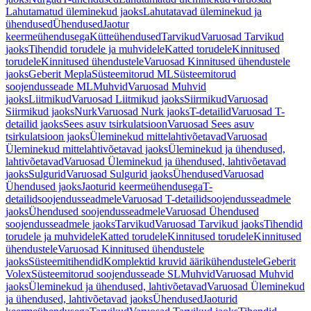
Lahutamatud üleminekud jaoks
Lahutatavad üleminekud ja
ühendused
Ühendused
Jaotur
keermeühendusega
Kütteühendused
Tarvikud
Varuosad Tarvikud
jaoks
Tihendid torudele ja muhvidele
Katted torudele
Kinnitused
torudele
Kinnitused ühendustele
Varuosad Kinnitused ühendustele
jaoks
Geberit Mepla
Süsteemitorud ML
Süsteemitorud
soojendusseade ML
Muhvid
Varuosad Muhvid
jaoks
Liitmikud
Varuosad Liitmikud jaoks
Siirmikud
Varuosad
Siirmikud jaoks
Nurk
Varuosad Nurk jaoks
T-detailid
Varuosad T-
detailid jaoks
Sees asuv tsirkulatsioon
Varuosad Sees asuv
tsirkulatsioon jaoks
Üleminekud mittelahtivõetavad
Varuosad
Üleminekud mittelahtivõetavad jaoks
Üleminekud ja ühendused,
lahtivõetavad
Varuosad Üleminekud ja ühendused, lahtivõetavad
jaoks
Sulgurid
Varuosad Sulgurid jaoks
Ühendused
Varuosad
Ühendused jaoks
Jaoturid keermeühendusega
T-
detailidsoojendusseadmele
Varuosad T-detailidsoojendusseadmele
jaoks
Ühendused soojendusseadmele
Varuosad Ühendused
soojendusseadmele jaoks
Tarvikud
Varuosad Tarvikud jaoks
Tihendid
torudele ja muhvidele
Katted torudele
Kinnitused torudele
Kinnitused
ühendustele
Varuosad Kinnitused ühendustele
jaoks
Süsteemitihendid
Komplektid kruvid äärikühendustele
Geberit
Volex
Süsteemitorud soojendusseade SL
Muhvid
Varuosad Muhvid
jaoks
Üleminekud ja ühendused, lahtivõetavad
Varuosad Üleminekud
ja ühendused, lahtivõetavad jaoks
Ühendused
Jaoturid