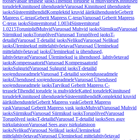
roostevabale terasele jaoks
Tihendid torudele ja muhvidele
Kinnitused
torudele
Kinnitused ühendustele
Varuosad Kinnitused ühendustele
jaoks
Süsteemitihendid
Komplektid kruvid äärikühendustele
Geberit
Mapress C-teras
Geberit Mapress C-teras
Varuosad Geberit Mapress
C-teras jaoks
Süsteemitorud 1.0034
Süsteemitorud
1.0215
Toruniplid
Muhvid
Varuosad Muhvid jaoks
Siirmikud
Varuosad
Siirmikud jaoks
Torupõlved
Varuosad Torupõlved jaoks
T-
detailid
Varuosad T-detailid jaoks
Nelikud
Varuosad Nelikud
jaoks
Üleminekud mittelahtivõetavad
Varuosad Üleminekud
mittelahtivõetavad jaoks
Üleminekud ja ühendused,
lahtivõetavad
Varuosad Üleminekud ja ühendused, lahtivõetavad
jaoks
Kompensaatorid
Varuosad Kompensaatorid
jaoks
Sulgurid
Varuosad Sulgurid jaoks
T-detailid
soojendusseadmele
Varuosad T-detailid soojendusseadmele
jaoks
Ühendused soojendusseadmele
Varuosad Ühendused
soojendusseadmele jaoks
Tarvikud Geberit Mapress C-
terasele
Tihendid torudele ja muhvidele
Katted torudele
Kinnitused
torudele
Kinnitused ühendustele
Süsteemitihendid
Komplektid kruvid
äärikühendustele
Geberit Mapress vask
Geberit Mapress
vask
Varuosad Geberit Mapress vask jaoks
Muhvid
Varuosad Muhvid
jaoks
Siirmikud
Varuosad Siirmikud jaoks
Torupõlved
Varuosad
Torupõlved jaoks
T-detailid
Varuosad T-detailid jaoks
Sees asuv
tsirkulatsioon
Varuosad Sees asuv tsirkulatsioon
jaoks
Nelikud
Varuosad Nelikud jaoks
Üleminekud
mittelahtivõetavad
Varuosad Üleminekud mittelahtivõetavad