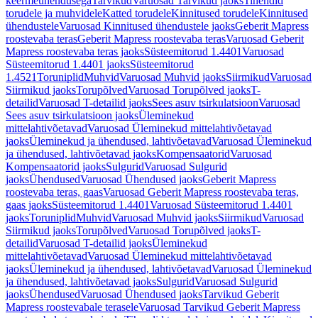
keermeühendusega
Tarvikud
Varuosad Tarvikud jaoks
Tihendid
torudele ja muhvidele
Katted torudele
Kinnitused torudele
Kinnitused
ühendustele
Varuosad Kinnitused ühendustele jaoks
Geberit Mapress
roostevaba teras
Geberit Mapress roostevaba teras
Varuosad Geberit
Mapress roostevaba teras jaoks
Süsteemitorud 1.4401
Varuosad
Süsteemitorud 1.4401 jaoks
Süsteemitorud
1.4521
Toruniplid
Muhvid
Varuosad Muhvid jaoks
Siirmikud
Varuosad
Siirmikud jaoks
Torupõlved
Varuosad Torupõlved jaoks
T-
detailid
Varuosad T-detailid jaoks
Sees asuv tsirkulatsioon
Varuosad
Sees asuv tsirkulatsioon jaoks
Üleminekud
mittelahtivõetavad
Varuosad Üleminekud mittelahtivõetavad
jaoks
Üleminekud ja ühendused, lahtivõetavad
Varuosad Üleminekud
ja ühendused, lahtivõetavad jaoks
Kompensaatorid
Varuosad
Kompensaatorid jaoks
Sulgurid
Varuosad Sulgurid
jaoks
Ühendused
Varuosad Ühendused jaoks
Geberit Mapress
roostevaba teras, gaas
Varuosad Geberit Mapress roostevaba teras,
gaas jaoks
Süsteemitorud 1.4401
Varuosad Süsteemitorud 1.4401
jaoks
Toruniplid
Muhvid
Varuosad Muhvid jaoks
Siirmikud
Varuosad
Siirmikud jaoks
Torupõlved
Varuosad Torupõlved jaoks
T-
detailid
Varuosad T-detailid jaoks
Üleminekud
mittelahtivõetavad
Varuosad Üleminekud mittelahtivõetavad
jaoks
Üleminekud ja ühendused, lahtivõetavad
Varuosad Üleminekud
ja ühendused, lahtivõetavad jaoks
Sulgurid
Varuosad Sulgurid
jaoks
Ühendused
Varuosad Ühendused jaoks
Tarvikud Geberit
Mapress roostevabale terasele
Varuosad Tarvikud Geberit Mapress