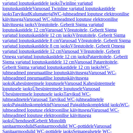
varjatud loputuskastidele jaoks
Twinline varjatud
loputuskastidele
Varuosad Twinline varjatud loputuskastidele
jaoks
Tarvikud
Kulumaterjal
WC-juhtseadmed loputuse elektroonilise
käivitusega
Varuosad WC-juhtseadmed loputuse elektroonilise
käivitusega jaoks
Võrgutoitele, Geberit Sigma varjatud
loputuskastidele 12 cm
Varuosad Võrgutoitele, Geberit Sigma
varjatud loputuskastidele 12 cm jaoks
Võrgutoitele, Geberit Sigma
varjatud loputuskastidele 8 cm
Varuosad Võrgutoitele, Geberit Sigma
varjatud loputuskastidele 8 cm jaoks
Võrgutoitele, Geberit Omega
varjatud loputuskastidele 12 cm
Varuosad Võrgutoitele, Geberit
Omega varjatud loputuskastidele 12 cm jaoks
Patareitoitele, Geberit
Sigma varjatud loputuskastidele 12 cm
Varuosad Patareitoitele,
Geberit Sigma varjatud loputuskastidele 12 cm jaoks
WC-
juhtseadmed pneumaatilise loputuskäivitusega
Varuosad WC-
juhtseadmed pneumaatilise loputuskäivitusega
jaoks
Kahesüsteemsele loputusele
Varuosad Kahesüsteemsele
loputusele jaoks
Ühesüsteemsele loputusele
Varuosad
Ühesüsteemsele loputusele jaoks
Tarvikud WC-
juhtseadmetele
Varuosad Tarvikud WC-juhtseadmetele
jaoks
Paigalduskomplektid
Varuosad Paigalduskomplektid jaoks
WC-
juhtseadmed loputuse elektroonilise käivitusega
Varuosad WC-
juhtseadmed loputuse elektroonilise käivitusega
jaoks
Ühendused
Geberit Monolith
sanitaarmoodulid
Sanitaarmoodulid WC-pottidele
Varuosad
Sanitaarmoodulid WC-pottidele jaoks
Seinapealsetele WC-