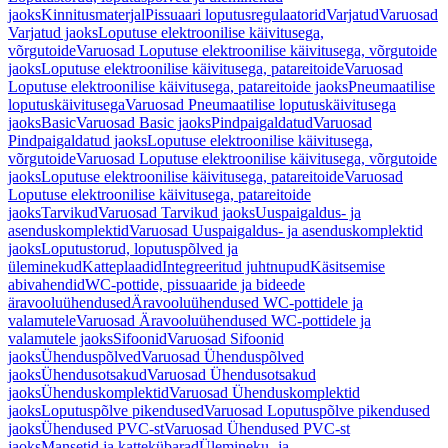
jaoks
Kinnitusmaterjal
Pissuaari loputusregulaatorid
Varjatud
Varuosad
Varjatud jaoks
Loputuse elektroonilise käivitusega,
võrgutoide
Varuosad Loputuse elektroonilise käivitusega, võrgutoide
jaoks
Loputuse elektroonilise käivitusega, patareitoide
Varuosad
Loputuse elektroonilise käivitusega, patareitoide jaoks
Pneumaatilise
loputuskäivitusega
Varuosad Pneumaatilise loputuskäivitusega
jaoks
Basic
Varuosad Basic jaoks
Pindpaigaldatud
Varuosad
Pindpaigaldatud jaoks
Loputuse elektroonilise käivitusega,
võrgutoide
Varuosad Loputuse elektroonilise käivitusega, võrgutoide
jaoks
Loputuse elektroonilise käivitusega, patareitoide
Varuosad
Loputuse elektroonilise käivitusega, patareitoide
jaoks
Tarvikud
Varuosad Tarvikud jaoks
Uuspaigaldus- ja
asenduskomplektid
Varuosad Uuspaigaldus- ja asenduskomplektid
jaoks
Loputustorud, loputuspõlved ja
üleminekud
Katteplaadid
Integreeritud juhtnupud
Käsitsemise
abivahendid
WC-pottide, pissuaaride ja bideede
äravooluühendused
Äravooluühendused WC-pottidele ja
valamutele
Varuosad Äravooluühendused WC-pottidele ja
valamutele jaoks
Sifoonid
Varuosad Sifoonid
jaoks
Ühenduspõlved
Varuosad Ühenduspõlved
jaoks
Ühendusotsakud
Varuosad Ühendusotsakud
jaoks
Ühenduskomplektid
Varuosad Ühenduskomplektid
jaoks
Loputuspõlve pikendused
Varuosad Loputuspõlve pikendused
jaoks
Ühendused PVC-st
Varuosad Ühendused PVC-st
jaoks
Mansetid ja kattekübarad
Ülemineku- ja