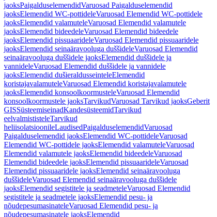
jaoks
Paigalduselemendid
Varuosad Paigalduselemendid
jaoks
Elemendid WC-pottidele
Varuosad Elemendid WC-pottidele
jaoks
Elemendid valamutele
Varuosad Elemendid valamutele
jaoks
Elemendid bideedele
Varuosad Elemendid bideedele
jaoks
Elemendid pissuaaridele
Varuosad Elemendid pissuaaridele
jaoks
Elemendid seinaäravooluga duššidele
Varuosad Elemendid
seinaäravooluga duššidele jaoks
Elemendid duššidele ja
vannidele
Varuosad Elemendid duššidele ja vannidele
jaoks
Elemendid dušieraldusseintele
Elemendid
koristajavalamutele
Varuosad Elemendid koristajavalamutele
jaoks
Elemendid konsoolkoormustele
Varuosad Elemendid
konsoolkoormustele jaoks
Tarvikud
Varuosad Tarvikud jaoks
Geberit
GIS
Süsteemiseinad
Kandesüsteemid
Tarvikud
eelvalmististele
Tarvikud
heliisolatsioonile
Laudised
Paigalduselemendid
Varuosad
Paigalduselemendid jaoks
Elemendid WC-pottidele
Varuosad
Elemendid WC-pottidele jaoks
Elemendid valamutele
Varuosad
Elemendid valamutele jaoks
Elemendid bideedele
Varuosad
Elemendid bideedele jaoks
Elemendid pissuaaridele
Varuosad
Elemendid pissuaaridele jaoks
Elemendid seinaäravooluga
duššidele
Varuosad Elemendid seinaäravooluga duššidele
jaoks
Elemendid segistitele ja seadmetele
Varuosad Elemendid
segistitele ja seadmetele jaoks
Elemendid pesu- ja
nõudepesumasinatele
Varuosad Elemendid pesu- ja
nõudepesumasinatele jaoks
Elemendid