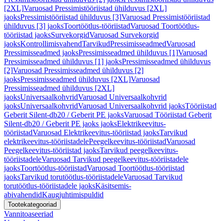
[2XL]
Varuosad Pressimistööriistad ühilduvus [2XL]
jaoks
Pressimistööriistad ühilduvus [3]
Varuosad Pressimistööriistad
ühilduvus [3] jaoks
Toortöötlus-tööriistad
Varuosad Toortöötlus-
tööriistad jaoks
Survekorgid
Varuosad Survekorgid
jaoks
Kontrollimisvahend
Tarvikud
Pressimisseadmed
Varuosad
Pressimisseadmed jaoks
Pressimisseadmed ühilduvus [1]
Varuosad
Pressimisseadmed ühilduvus [1] jaoks
Pressimisseadmed ühilduvus
[2]
Varuosad Pressimisseadmed ühilduvus [2]
jaoks
Pressimisseadmed ühilduvus [2XL]
Varuosad
Pressimisseadmed ühilduvus [2XL]
jaoks
Universaalkohvrid
Varuosad Universaalkohvrid
jaoks
Universaalkohvrid
Varuosad Universaalkohvrid jaoks
Tööriistad
Geberit Silent-db20 / Geberit PE jaoks
Varuosad Tööriistad Geberit
Silent-db20 / Geberit PE jaoks jaoks
Elektrikeevitus-
tööriistad
Varuosad Elektrikeevitus-tööriistad jaoks
Tarvikud
elektrikeevitus-tööriistadele
Peegelkeevitus-tööriistad
Varuosad
Peegelkeevitus-tööriistad jaoks
Tarvikud peegelkeevitus-
tööriistadele
Varuosad Tarvikud peegelkeevitus-tööriistadele
jaoks
Toortöötlus-tööriistad
Varuosad Toortöötlus-tööriistad
jaoks
Tarvikud torutöötlus-tööriistadele
Varuosad Tarvikud
torutöötlus-tööriistadele jaoks
Käsitsemis-
abivahendid
Kaugjuhtimispuldid
Tootekategooriad
Vannitoaseeriad