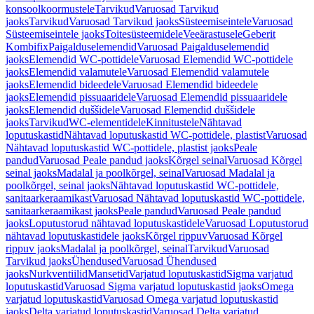
konsoolkoormustele
Tarvikud
Varuosad Tarvikud
jaoks
Tarvikud
Varuosad Tarvikud jaoks
Süsteemiseintele
Varuosad
Süsteemiseintele jaoks
Toitesüsteemidele
Veeärastusele
Geberit
Kombifix
Paigalduselemendid
Varuosad Paigalduselemendid
jaoks
Elemendid WC-pottidele
Varuosad Elemendid WC-pottidele
jaoks
Elemendid valamutele
Varuosad Elemendid valamutele
jaoks
Elemendid bideedele
Varuosad Elemendid bideedele
jaoks
Elemendid pissuaaridele
Varuosad Elemendid pissuaaridele
jaoks
Elemendid duššidele
Varuosad Elemendid duššidele
jaoks
Tarvikud
WC-elementidele
Kinnitustele
Nähtavad
loputuskastid
Nähtavad loputuskastid WC-pottidele, plastist
Varuosad
Nähtavad loputuskastid WC-pottidele, plastist jaoks
Peale
pandud
Varuosad Peale pandud jaoks
Kõrgel seinal
Varuosad Kõrgel
seinal jaoks
Madalal ja poolkõrgel, seinal
Varuosad Madalal ja
poolkõrgel, seinal jaoks
Nähtavad loputuskastid WC-pottidele,
sanitaarkeraamikast
Varuosad Nähtavad loputuskastid WC-pottidele,
sanitaarkeraamikast jaoks
Peale pandud
Varuosad Peale pandud
jaoks
Loputustorud nähtavad loputuskastidele
Varuosad Loputustorud
nähtavad loputuskastidele jaoks
Kõrgel rippuv
Varuosad Kõrgel
rippuv jaoks
Madalal ja poolkõrgel, seinal
Tarvikud
Varuosad
Tarvikud jaoks
Ühendused
Varuosad Ühendused
jaoks
Nurkventiilid
Mansetid
Varjatud loputuskastid
Sigma varjatud
loputuskastid
Varuosad Sigma varjatud loputuskastid jaoks
Omega
varjatud loputuskastid
Varuosad Omega varjatud loputuskastid
jaoks
Delta varjatud loputuskastid
Varuosad Delta varjatud