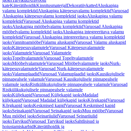
jaoks
Tarvikud
Äravoolu
kate
Käterätihoidik
Kinnitusmaterjal
Dekoratiivkatted
Aluskapiga
valamu komplektid
Aluskapiga kätepesuvalamu komplektid
Varuosad
Aluskapiga kätepesuvalamu komplektid jaoks
Aluskapiga valamu
komplektid
Varuosad Aluskapiga valamu komplektid
jaoks
Aluskapiga mööbelvalamu komplektid
Varuosad Aluskapiga
mööbelvalamu komplektid jaoks
Aluskapiga integreeritava valamu
komplektid
Varuosad Aluskapiga integreeritava valamu komplektid
jaoks
Vannitoamööbel
Valamu aluskapid
Varuosad Valamu aluskapid
jaoks
Kätepesuvalamutele
Varuosad Kätepesuvalamutele
jaoks
Valamutele
Varuosad Valamutele
jaoks
Topeltvalamutele
Varuosad Topeltvalamutele
jaoks
Mööbelvalamutele
Varuosad Mööbelvalamutele jaoks
Nurk-
kätepesuvalamutele
Varuosad Nurk-kätepesuvalamutele
jaoks
Valamuplaadid
Varuosad Valamuplaadid jaoks
Kausikujulisele
pinnapealsele valamule
Varuosad Kausikujulisele pinnapealsele
valamule jaoks
Ristkülikukujulisele pinnapealsele valamule
Varuosad
Ristkülikukujulisele pinnapealsele valamule
jaoks
Küljekapid
Varuosad Küljekapid jaoks
Madalad
küljekapid
Varuosad Madalad küljekapid jaoks
Kõrgkapid
Varuosad
Kõrgkapid jaoks
Keskmised kapid
Varuosad Keskmised kapid
jaoks
Seinakapid
Varuosad Seinakapid jaoks
Muu mööbel
Varuosad
Muu mööbel jaoks
Seinariiulid
Varuosad Seinariiulid
jaoks
Tarvikud
Varuosad Tarvikud jaoks
Sahtlisisud ja
hoiustamiskarbid
Käterätihoidik ja