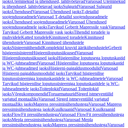
jaoks
Üleminekud ja ühendused, lahtivõetavad
Varuosad Üleminekud
ja ühendused, lahtivõetavad jaoks
Sulgurid
Varuosad Sulgurid
jaoks
Ühendused
Varuosad Ühendused jaoks
T-detailid
soojendusseadmele
Varuosad T-detailid soojendusseadmele
jaoks
Ühendused soojendusseadmele
Varuosad Ühendused
soojendusseadmele jaoks
Tarvikud Geberit Mapressile vask
Varuosad
Tarvikud Geberit Mapressile vask jaoks
Tihendid torudele ja
muhvidele
Katted torudele
Kinnitused torudele
Kinnitused
ühendustele
Varuosad Kinnitused ühendustele
jaoks
Süsteemitihendid
Komplektid kruvid äärikühendustele
Geberit
hügieenisüsteem
Hügieeniloputusüksused
Varuosad
Hügieeniloputusüksused jaoks
Hügieenilise loputusega loputuskastid
ja WC-juhtseadmed
Varuosad Hügieenilise loputusega loputuskastid
ja WC-juhtseadmed jaoks
Hügieeni-paigaldusmoodulid
Varuosad
Hügieeni-paigaldusmoodulid jaoks
Tarvikud hügieenilise
loputussüsteemiga loputuskastidele ja WC-juhtseadmetele
Varuosad
Tarvikud hügieenilise loputussüsteemiga loputuskastidele ja WC-
juhtseadmetele jaoks
Toiteplokid
Varuosad Toiteplokid
jaoks
Võrgukomponendid
Toruarmatuurid
Sirged istmeventiilid
varjatud montaažiks
Varuosad Sirged istmeventiilid varjatud
montaažiks jaoks
Mapress pressimisühendustega
Varuosad Mapress
pressimisühendustega jaoks
Kuulkraanid
Varuosad Kuulkraanid
jaoks
FlowFit pressühendustega
Varuosad FlowFit pressühendustega
jaoks
Mepla pressimisühendustega
Varuosad Mepla
pressimisühendustega jaoks
Mapress pressimisühendustega
Varuosad