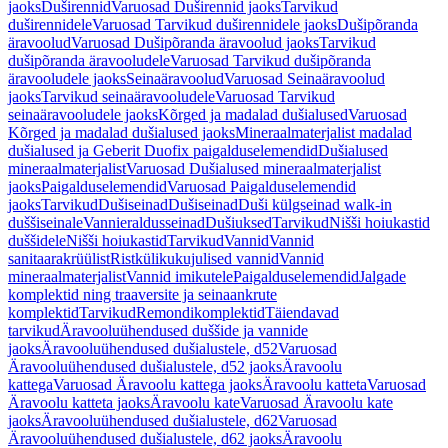
jaoks
Duširennid
Varuosad Duširennid jaoks
Tarvikud
duširennidele
Varuosad Tarvikud duširennidele jaoks
Dušipõranda
äravoolud
Varuosad Dušipõranda äravoolud jaoks
Tarvikud
dušipõranda äravooludele
Varuosad Tarvikud dušipõranda
äravooludele jaoks
Seinaäravoolud
Varuosad Seinaäravoolud
jaoks
Tarvikud seinaäravooludele
Varuosad Tarvikud
seinaäravooludele jaoks
Kõrged ja madalad dušialused
Varuosad
Kõrged ja madalad dušialused jaoks
Mineraalmaterjalist madalad
dušialused ja Geberit Duofix paigalduselemendid
Dušialused
mineraalmaterjalist
Varuosad Dušialused mineraalmaterjalist
jaoks
Paigalduselemendid
Varuosad Paigalduselemendid
jaoks
Tarvikud
Dušiseinad
Dušiseinad
Duši külgseinad walk-in
duššiseinale
Vannieraldusseinad
Dušiuksed
Tarvikud
Nišši hoiukastid
duššidele
Nišši hoiukastid
Tarvikud
Vannid
Vannid
sanitaarakrüülist
Ristkülikukujulised vannid
Vannid
mineraalmaterjalist
Vannid imikutele
Paigalduselemendid
Jalgade
komplektid ning traaversite ja seinaankrute
komplektid
Tarvikud
Remondikomplektid
Täiendavad
tarvikud
Äravooluühendused duššide ja vannide
jaoks
Äravooluühendused dušialustele, d52
Varuosad
Äravooluühendused dušialustele, d52 jaoks
Äravoolu
kattega
Varuosad Äravoolu kattega jaoks
Äravoolu katteta
Varuosad
Äravoolu katteta jaoks
Äravoolu kate
Varuosad Äravoolu kate
jaoks
Äravooluühendused dušialustele, d62
Varuosad
Äravooluühendused dušialustele, d62 jaoks
Äravoolu