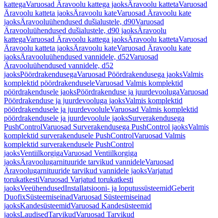
kattega
Varuosad Äravoolu kattega jaoks
Äravoolu katteta
Varuosad
Äravoolu katteta jaoks
Äravoolu kate
Varuosad Äravoolu kate
jaoks
Äravooluühendused dušialustele, d90
Varuosad
Äravooluühendused dušialustele, d90 jaoks
Äravoolu
kattega
Varuosad Äravoolu kattega jaoks
Äravoolu katteta
Varuosad
Äravoolu katteta jaoks
Äravoolu kate
Varuosad Äravoolu kate
jaoks
Äravooluühendused vannidele, d52
Varuosad
Äravooluühendused vannidele, d52
jaoks
Pöördrakendusega
Varuosad Pöördrakendusega jaoks
Valmis
komplektid pöördrakendusele
Varuosad Valmis komplektid
pöördrakendusele jaoks
Pöördrakenduse ja juurdevooluga
Varuosad
Pöördrakenduse ja juurdevooluga jaoks
Valmis komplektid
pöördrakendusele ja juurdevoolule
Varuosad Valmis komplektid
pöördrakendusele ja juurdevoolule jaoks
Surverakendusega
PushControl
Varuosad Surverakendusega PushControl jaoks
Valmis
komplektid surverakendusele PushControl
Varuosad Valmis
komplektid surverakendusele PushControl
jaoks
Ventiilkorgiga
Varuosad Ventiilkorgiga
jaoks
Äravoolugarnituuride tarvikud vannidele
Varuosad
Äravoolugarnituuride tarvikud vannidele jaoks
Varjatud
torukatkesti
Varuosad Varjatud torukatkesti
jaoks
Veeühendused
Installatsiooni- ja loputussüsteemid
Geberit
Duofix
Süsteemiseinad
Varuosad Süsteemiseinad
jaoks
Kandesüsteemid
Varuosad Kandesüsteemid
jaoks
Laudised
Tarvikud
Varuosad Tarvikud