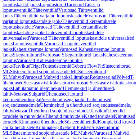
loputuskastid jaoks
Loputustorud
Tarvikud
Täite- ja
loputusventiilid
Täiteventiilid
Varuosad Täiteventiilid
jaoks
Täiteventiilid varjatud loputuskastidele
Varuosad Täiteventiilid
varjatud loputuskastidele jaoks
Täiteventiilid keraamilistele
loputuskastidele
Varuosad Täiteventiilid keraamilistele
loputuskastidele jaoks
Täiteventiilid loputuskastidele
universaalsed
Varuosad Täiteventiilid loputuskastidele universaalsed
jaoks
Loputusventiilid
Varuosad Loputusventiilid
jaoks
Kahesüsteemne loputus
Varuosad Kahesüsteemne loputus
jaoks
Sisegarnituurid
Varuosad Sisegarnituurid jaoks
Kahesüsteemne
loputus
Varuosad Kahesüsteemne loputus
jaoks
Tarvikud
Triger
Toitesüsteemid
Geberit FlowFit
Süsteemitorud
ML
Süsteemitorud soojendusseade ML
Süsteemitorud
SL
Muhvid
Varuosad Muhvid jaoks
Liitmikud
Redutseerijad
Põlved
T-
ühendused
Sees asuv tsirkulatsioon
Varuosad Sees asuv tsirkulatsioon
jaoks
Lahutamatud üleminekud
Üleminekud ja ühendused,
lahtivõetavad
Sulgurid
Ühendused
Jaoturid
keermeühendusega
Pressühendusega jaotur
T-ühendused
soojendusseadmele
Üleminekud ja ühendused soojendusseadmele,
lahtivõetavad
Ühendused soojendusseadmele
Tarvikud
Tihendid
torudele ja muhvidele
Tihendid muhvidele
Katted torudele
Kinnitused
torudele
Kinnitused ühendustele
Süsteemitihendid
Komplektid kruvid
äärikühendustele
Kulumaterjal
Geberit PushFit
Süsteemitorud
ML
Süsteemitorud soojendusseade ML
Muhvid
Varuosad Muhvid
jaoks
Nurgad
T-ühendused
Lahutamatud üleminekud
Varuosad