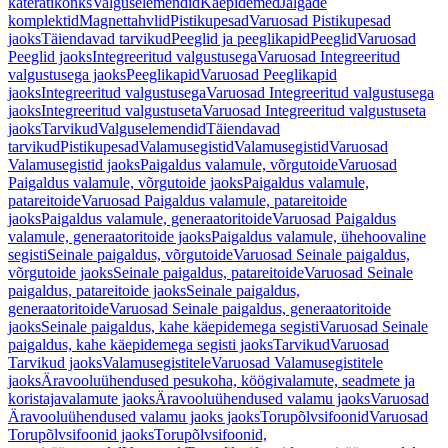
käterätikonks
Valguselemendid
Käepidemed
Jalgade
komplektid
Magnettahvlid
Pistikupesad
Varuosad Pistikupesad
jaoks
Täiendavad tarvikud
Peeglid ja peeglikapid
Peeglid
Varuosad
Peeglid jaoks
Integreeritud valgustusega
Varuosad Integreeritud
valgustusega jaoks
Peeglikapid
Varuosad Peeglikapid
jaoks
Integreeritud valgustusega
Varuosad Integreeritud valgustusega
jaoks
Integreeritud valgustuseta
Varuosad Integreeritud valgustuseta
jaoks
Tarvikud
Valguselemendid
Täiendavad
tarvikud
Pistikupesad
Valamusegistid
Valamusegistid
Varuosad
Valamusegistid jaoks
Paigaldus valamule, võrgutoide
Varuosad
Paigaldus valamule, võrgutoide jaoks
Paigaldus valamule,
patareitoide
Varuosad Paigaldus valamule, patareitoide
jaoks
Paigaldus valamule, generaatoritoide
Varuosad Paigaldus
valamule, generaatoritoide jaoks
Paigaldus valamule, ühehoovaline
segisti
Seinale paigaldus, võrgutoide
Varuosad Seinale paigaldus,
võrgutoide jaoks
Seinale paigaldus, patareitoide
Varuosad Seinale
paigaldus, patareitoide jaoks
Seinale paigaldus,
generaatoritoide
Varuosad Seinale paigaldus, generaatoritoide
jaoks
Seinale paigaldus, kahe käepidemega segisti
Varuosad Seinale
paigaldus, kahe käepidemega segisti jaoks
Tarvikud
Varuosad
Tarvikud jaoks
Valamusegistitele
Varuosad Valamusegistitele
jaoks
Äravooluühendused pesukoha, köögivalamute, seadmete ja
koristajavalamute jaoks
Äravooluühendused valamu jaoks
Varuosad
Äravooluühendused valamu jaoks jaoks
Torupõlvsifoonid
Varuosad
Torupõlvsifoonid jaoks
Torupõlvsifoonid,