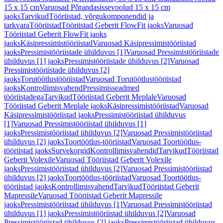
15 x 15 cm
Varuosad Põrandasissevoolud 15 x 15 cm
jaoks
Tarvikud
Tööriistad, võrgukomponendid ja
tarkvara
Tööriistad
Tööriistad Geberit FlowFit jaoks
Varuosad
Tööriistad Geberit FlowFit jaoks
jaoks
Käsipressimistööriistad
Varuosad Käsipressimistööriistad
jaoks
Pressimistööriistade ühilduvus [1]
Varuosad Pressimistööriistade
ühilduvus [1] jaoks
Pressimistööriistade ühilduvus [2]
Varuosad
Pressimistööriistade ühilduvus [2]
jaoks
Torutöötlustööriistad
Varuosad Torutöötlustööriistad
jaoks
Kontrollimisvahend
Pressimisseadmed
tööriistadega
Tarvikud
Tööriistad Geberit Meplale
Varuosad
Tööriistad Geberit Meplale jaoks
Käsipressimistööriistad
Varuosad
Käsipressimistööriistad jaoks
Pressimistööriistad ühilduvus
[1]
Varuosad Pressimistööriistad ühilduvus [1]
jaoks
Pressimistööriistad ühilduvus [2]
Varuosad Pressimistööriistad
ühilduvus [2] jaoks
Toortöötlus-tööriistad
Varuosad Toortöötlus-
tööriistad jaoks
Survekorgid
Kontrollimisvahendid
Tarvikud
Tööriistad
Geberit Volexile
Varuosad Tööriistad Geberit Volexile
jaoks
Pressimistööriistad ühilduvus [2]
Varuosad Pressimistööriistad
ühilduvus [2] jaoks
Toortöötlus-tööriistad
Varuosad Toortöötlus-
tööriistad jaoks
Kontrollimisvahend
Tarvikud
Tööriistad Geberit
Mapressile
Varuosad Tööriistad Geberit Mapressile
jaoks
Pressimistööriistad ühilduvus [1]
Varuosad Pressimistööriistad
ühilduvus [1] jaoks
Pressimistööriistad ühilduvus [2]
Varuosad
Pressimistööriistad ühilduvus [2] jaoks
Pressimistööriistad ühilduvus