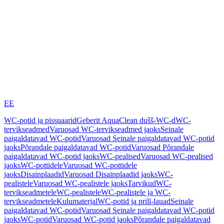
EE
WC-potid ja pissuaarid
Geberit AquaClean dušš-WC-d
WC-
tervikseadmed
Varuosad WC-tervikseadmed jaoks
Seinale
paigaldatavad WC-potid
Varuosad Seinale paigaldatavad WC-potid
jaoks
Põrandale paigaldatavad WC-potid
Varuosad Põrandale
paigaldatavad WC-potid jaoks
WC-pealised
Varuosad WC-pealised
jaoks
WC-pottidele
Varuosad WC-pottidele
jaoks
Disainplaadid
Varuosad Disainplaadid jaoks
WC-
pealistele
Varuosad WC-pealistele jaoks
Tarvikud
WC-
tervikseadmetele
WC-pealistele
WC-pealistele ja WC-
tervikseadmetele
Kulumaterjal
WC-potid ja prill-lauad
Seinale
paigaldatavad WC-potid
Varuosad Seinale paigaldatavad WC-potid
jaoks
WC-potid
Varuosad WC-potid jaoks
Põrandale paigaldatavad