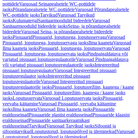
pottidele
Varuosad Seinapealsetele WC-pottidele
jaoks
Põrandapealsetele WC-pottidele
Varuosad Põrandapealsetele
WC-pottidele jaoks
Tarvikud
Varuosad Tarvikud
jaoks
Kulumaterjal
Sanitaarmoodulid bideedele
Varuosad
Sanitaarmoodulid bideedele jaoks
Seina- ja põrandapealsetele
bideedele
Varuosad Seina- ja põrandapealsetele bideedele
jaoks
Pissuaarid
Pissuaarid, loputusega, loputusservaga
Varuosad
Pissuaarid, loputusega, loputusservaga jaoks
Ilma kaaneta
Varuosad
Ilma kaaneta jaoks
Pissuaarid, loputusega, loputusservata
Varuosad
Pissuaarid, loputusega, loputusservata jaoks
Pindpaigaldatava või
varjatud pissuaari loputusregulaatorile
Varuosad Pindpaigaldatava
või varjatud pissuaari loputusregulaatorile jaoks
Integreeritud
pissuaari loputusregulaator
Varuosad Integreeritud pissuaari
loputusregulaator jaoks
Integreeritud pissuaari
loputusregulaatorile
Varuosad Integreeritud pissuaari
loputusregulaatorile jaoks
Pissuaarid, loputusrežiim, kaanega / kaane
jaoks
Varuosad Pissuaarid, loputusrežiim, kaanega / kaane jaoks
jaoks
Loputusservata
Varuosad Loputusservata jaoks
Pissuaarid,
veevaba käitamine
Varuosad Pissuaarid, veevaba käitamine
jaoks
Ilma kaaneta
Varuosad Ilma kaaneta jaoks
Pissuaaride
eraldusseinad
Pissuaaride plastist eraldusseinad
Pissuaaride klaasist
eraldusseinad
Pissuaaride sanitaarkeraamikast
eraldusseinad
Tarvikud
Varuosad Tarvikud jaoks
Sifoonid ja
sifoonitarvikud
Loputustorud, loputuspõlved ja üleminekud
Varuosad
Loputustorud, loputuspõlved ja üleminekud