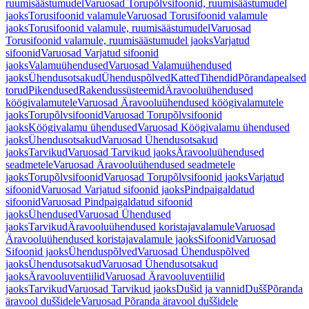
ruumisäästumudel
Varuosad Torupõlvsifoonid, ruumisäästumudel
jaoks
Torusifoonid valamule
Varuosad Torusifoonid valamule
jaoks
Torusifoonid valamule, ruumisäästumudel
Varuosad
Torusifoonid valamule, ruumisäästumudel jaoks
Varjatud
sifoonid
Varuosad Varjatud sifoonid
jaoks
Valamuühendused
Varuosad Valamuühendused
jaoks
Ühendusotsakud
Ühenduspõlved
Katted
Tihendid
Põrandapealsed
torud
Pikendused
Rakendussüsteemid
Äravooluühendused
köögivalamutele
Varuosad Äravooluühendused köögivalamutele
jaoks
Torupõlvsifoonid
Varuosad Torupõlvsifoonid
jaoks
Köögivalamu ühendused
Varuosad Köögivalamu ühendused
jaoks
Ühendusotsakud
Varuosad Ühendusotsakud
jaoks
Tarvikud
Varuosad Tarvikud jaoks
Äravooluühendused
seadmetele
Varuosad Äravooluühendused seadmetele
jaoks
Torupõlvsifoonid
Varuosad Torupõlvsifoonid jaoks
Varjatud
sifoonid
Varuosad Varjatud sifoonid jaoks
Pindpaigaldatud
sifoonid
Varuosad Pindpaigaldatud sifoonid
jaoks
Ühendused
Varuosad Ühendused
jaoks
Tarvikud
Äravooluühendused koristajavalamule
Varuosad
Äravooluühendused koristajavalamule jaoks
Sifoonid
Varuosad
Sifoonid jaoks
Ühenduspõlved
Varuosad Ühenduspõlved
jaoks
Ühendusotsakud
Varuosad Ühendusotsakud
jaoks
Äravooluventiilid
Varuosad Äravooluventiilid
jaoks
Tarvikud
Varuosad Tarvikud jaoks
Dušid ja vannid
Dušš
Põranda
äravool duššidele
Varuosad Põranda äravool duššidele