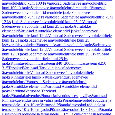
äravoolulehtrid kuni 100 l/s
Varuosad Sademevee äravoolulehtrid
kuni 100 l/s jaoks
Sademevee äravoolulehtrid rennidele
Varuosad
Sademevee äravoolulehtrid rennidele jaoks
Sademevee
äravoolulehtrid kuni 12 l/s
Varuosad Sademevee äravoolulehtrid kuni
12 l/s jaoks
Sademevee äravoolulehtrid kuni 25 l/s
Varuosad
Sademevee äravoolulehtrid kuni 25 l/s jaoks
Aurutõkke
elemendid
Varuosad Aurutõkke elemendid jaoks
Sademevee
äravoolulehtritele kuni 12 l/s
Varuosad Sademevee äravoolulehtritele
kuni 12 l/s jaoks
Sademevee äravoolulehtritele kuni 25
l/s
Avariiülevooludele
Varuosad Avariiülevooludele jaoks
Sademevee
äravoolulehtritele kuni 12 l/s
Varuosad Sademevee äravoolulehtritele
kuni 12 l/s jaoks
Sademevee äravoolulehtritele kuni 25 l/s
Varuosad
Sademevee äravoolulehtritele kuni 25 l/s
jaoks
Kinnitused
Kinnitussüsteem d40–200
Kinnitussüsteem d250–
315
Tarvikud
Varuosad Tarvikud jaoks
Sademevee
äravoolulehtritele
Varuosad Sademevee äravoolulehtritele
jaoks
Kinnitustele
Harilik katusekuivendus
Sademevee
äravoolulehtrid
Varuosad Sademevee äravoolulehtrid
jaoks
Aurutõkke elemendid
Varuosad Aurutõkke elemendid
jaoks
Tarvikud
Varuosad Tarvikud
jaoks
Põrandakuivendus
Pinnasekuivendus sees ja väljas
Varuosad
Pinnasekuivendus sees ja väljas jaoks
Põrandaäravoolud rõdudele ja
terrassidele, 10 x 10 cm
Varuosad Põrandaäravoolud rõdudele ja
terrassidele, 10 x 10 cm jaoks
Põrandaäravoolud 13 x 13 cm
Põranda
sissevoolud rõdudele ja terrassidele, 13 x 13 cm
Põrandasissevoolud