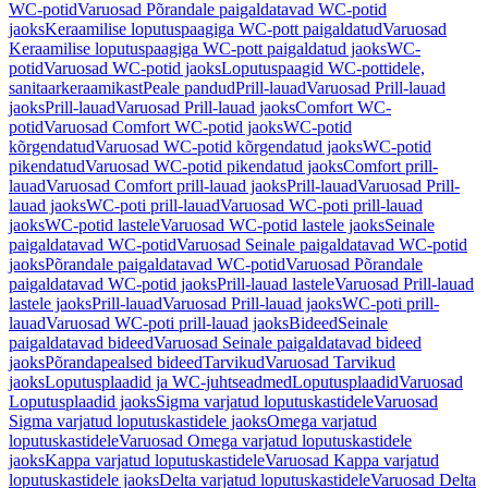
WC-potid
Varuosad Põrandale paigaldatavad WC-potid
jaoks
Keraamilise loputuspaagiga WC-pott paigaldatud
Varuosad
Keraamilise loputuspaagiga WC-pott paigaldatud jaoks
WC-
potid
Varuosad WC-potid jaoks
Loputuspaagid WC-pottidele,
sanitaarkeraamikast
Peale pandud
Prill-lauad
Varuosad Prill-lauad
jaoks
Prill-lauad
Varuosad Prill-lauad jaoks
Comfort WC-
potid
Varuosad Comfort WC-potid jaoks
WC-potid
kõrgendatud
Varuosad WC-potid kõrgendatud jaoks
WC-potid
pikendatud
Varuosad WC-potid pikendatud jaoks
Comfort prill-
lauad
Varuosad Comfort prill-lauad jaoks
Prill-lauad
Varuosad Prill-
lauad jaoks
WC-poti prill-lauad
Varuosad WC-poti prill-lauad
jaoks
WC-potid lastele
Varuosad WC-potid lastele jaoks
Seinale
paigaldatavad WC-potid
Varuosad Seinale paigaldatavad WC-potid
jaoks
Põrandale paigaldatavad WC-potid
Varuosad Põrandale
paigaldatavad WC-potid jaoks
Prill-lauad lastele
Varuosad Prill-lauad
lastele jaoks
Prill-lauad
Varuosad Prill-lauad jaoks
WC-poti prill-
lauad
Varuosad WC-poti prill-lauad jaoks
Bideed
Seinale
paigaldatavad bideed
Varuosad Seinale paigaldatavad bideed
jaoks
Põrandapealsed bideed
Tarvikud
Varuosad Tarvikud
jaoks
Loputusplaadid ja WC-juhtseadmed
Loputusplaadid
Varuosad
Loputusplaadid jaoks
Sigma varjatud loputuskastidele
Varuosad
Sigma varjatud loputuskastidele jaoks
Omega varjatud
loputuskastidele
Varuosad Omega varjatud loputuskastidele
jaoks
Kappa varjatud loputuskastidele
Varuosad Kappa varjatud
loputuskastidele jaoks
Delta varjatud loputuskastidele
Varuosad Delta