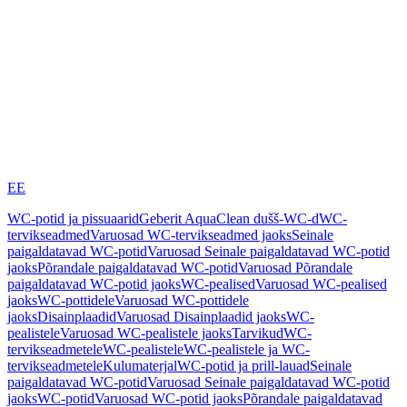
EE
WC-potid ja pissuaarid
Geberit AquaClean dušš-WC-d
WC-
tervikseadmed
Varuosad WC-tervikseadmed jaoks
Seinale
paigaldatavad WC-potid
Varuosad Seinale paigaldatavad WC-potid
jaoks
Põrandale paigaldatavad WC-potid
Varuosad Põrandale
paigaldatavad WC-potid jaoks
WC-pealised
Varuosad WC-pealised
jaoks
WC-pottidele
Varuosad WC-pottidele
jaoks
Disainplaadid
Varuosad Disainplaadid jaoks
WC-
pealistele
Varuosad WC-pealistele jaoks
Tarvikud
WC-
tervikseadmetele
WC-pealistele
WC-pealistele ja WC-
tervikseadmetele
Kulumaterjal
WC-potid ja prill-lauad
Seinale
paigaldatavad WC-potid
Varuosad Seinale paigaldatavad WC-potid
jaoks
WC-potid
Varuosad WC-potid jaoks
Põrandale paigaldatavad