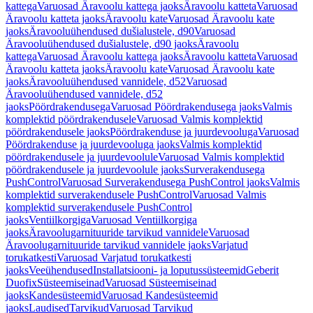
kattega
Varuosad Äravoolu kattega jaoks
Äravoolu katteta
Varuosad
Äravoolu katteta jaoks
Äravoolu kate
Varuosad Äravoolu kate
jaoks
Äravooluühendused dušialustele, d90
Varuosad
Äravooluühendused dušialustele, d90 jaoks
Äravoolu
kattega
Varuosad Äravoolu kattega jaoks
Äravoolu katteta
Varuosad
Äravoolu katteta jaoks
Äravoolu kate
Varuosad Äravoolu kate
jaoks
Äravooluühendused vannidele, d52
Varuosad
Äravooluühendused vannidele, d52
jaoks
Pöördrakendusega
Varuosad Pöördrakendusega jaoks
Valmis
komplektid pöördrakendusele
Varuosad Valmis komplektid
pöördrakendusele jaoks
Pöördrakenduse ja juurdevooluga
Varuosad
Pöördrakenduse ja juurdevooluga jaoks
Valmis komplektid
pöördrakendusele ja juurdevoolule
Varuosad Valmis komplektid
pöördrakendusele ja juurdevoolule jaoks
Surverakendusega
PushControl
Varuosad Surverakendusega PushControl jaoks
Valmis
komplektid surverakendusele PushControl
Varuosad Valmis
komplektid surverakendusele PushControl
jaoks
Ventiilkorgiga
Varuosad Ventiilkorgiga
jaoks
Äravoolugarnituuride tarvikud vannidele
Varuosad
Äravoolugarnituuride tarvikud vannidele jaoks
Varjatud
torukatkesti
Varuosad Varjatud torukatkesti
jaoks
Veeühendused
Installatsiooni- ja loputussüsteemid
Geberit
Duofix
Süsteemiseinad
Varuosad Süsteemiseinad
jaoks
Kandesüsteemid
Varuosad Kandesüsteemid
jaoks
Laudised
Tarvikud
Varuosad Tarvikud