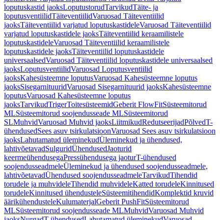
loputuskastid jaoks
Loputustorud
Tarvikud
Täite- ja
loputusventiilid
Täiteventiilid
Varuosad Täiteventiilid
jaoks
Täiteventiilid varjatud loputuskastidele
Varuosad Täiteventiilid
varjatud loputuskastidele jaoks
Täiteventiilid keraamilistele
loputuskastidele
Varuosad Täiteventiilid keraamilistele
loputuskastidele jaoks
Täiteventiilid loputuskastidele
universaalsed
Varuosad Täiteventiilid loputuskastidele universaalsed
jaoks
Loputusventiilid
Varuosad Loputusventiilid
jaoks
Kahesüsteemne loputus
Varuosad Kahesüsteemne loputus
jaoks
Sisegarnituurid
Varuosad Sisegarnituurid jaoks
Kahesüsteemne
loputus
Varuosad Kahesüsteemne loputus
jaoks
Tarvikud
Triger
Toitesüsteemid
Geberit FlowFit
Süsteemitorud
ML
Süsteemitorud soojendusseade ML
Süsteemitorud
SL
Muhvid
Varuosad Muhvid jaoks
Liitmikud
Redutseerijad
Põlved
T-
ühendused
Sees asuv tsirkulatsioon
Varuosad Sees asuv tsirkulatsioon
jaoks
Lahutamatud üleminekud
Üleminekud ja ühendused,
lahtivõetavad
Sulgurid
Ühendused
Jaoturid
keermeühendusega
Pressühendusega jaotur
T-ühendused
soojendusseadmele
Üleminekud ja ühendused soojendusseadmele,
lahtivõetavad
Ühendused soojendusseadmele
Tarvikud
Tihendid
torudele ja muhvidele
Tihendid muhvidele
Katted torudele
Kinnitused
torudele
Kinnitused ühendustele
Süsteemitihendid
Komplektid kruvid
äärikühendustele
Kulumaterjal
Geberit PushFit
Süsteemitorud
ML
Süsteemitorud soojendusseade ML
Muhvid
Varuosad Muhvid
jaoks
Nurgad
T-ühendused
Lahutamatud üleminekud
Varuosad