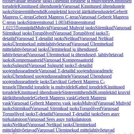
roostevabale terasele jaoks
Tihendid torudele ja muhvidele
Kinnitused
torudele
Kinnitused ühendustele
Varuosad Kinnitused ühendustele
jaoks
Süsteemitihendid
Komplektid kruvid äärikühendustele
Geberit
Mapress C-teras
Geberit Mapress C-teras
Varuosad Geberit Mapress
C-teras jaoks
Süsteemitorud 1.0034
Süsteemitorud
1.0215
Toruniplid
Muhvid
Varuosad Muhvid jaoks
Siirmikud
Varuosad
Siirmikud jaoks
Torupõlved
Varuosad Torupõlved jaoks
T-
detailid
Varuosad T-detailid jaoks
Nelikud
Varuosad Nelikud
jaoks
Üleminekud mittelahtivõetavad
Varuosad Üleminekud
mittelahtivõetavad jaoks
Üleminekud ja ühendused,
lahtivõetavad
Varuosad Üleminekud ja ühendused, lahtivõetavad
jaoks
Kompensaatorid
Varuosad Kompensaatorid
jaoks
Sulgurid
Varuosad Sulgurid jaoks
T-detailid
soojendusseadmele
Varuosad T-detailid soojendusseadmele
jaoks
Ühendused soojendusseadmele
Varuosad Ühendused
soojendusseadmele jaoks
Tarvikud Geberit Mapress C-
terasele
Tihendid torudele ja muhvidele
Katted torudele
Kinnitused
torudele
Kinnitused ühendustele
Süsteemitihendid
Komplektid kruvid
äärikühendustele
Geberit Mapress vask
Geberit Mapress
vask
Varuosad Geberit Mapress vask jaoks
Muhvid
Varuosad Muhvid
jaoks
Siirmikud
Varuosad Siirmikud jaoks
Torupõlved
Varuosad
Torupõlved jaoks
T-detailid
Varuosad T-detailid jaoks
Sees asuv
tsirkulatsioon
Varuosad Sees asuv tsirkulatsioon
jaoks
Nelikud
Varuosad Nelikud jaoks
Üleminekud
mittelahtivõetavad
Varuosad Üleminekud mittelahtivõetavad