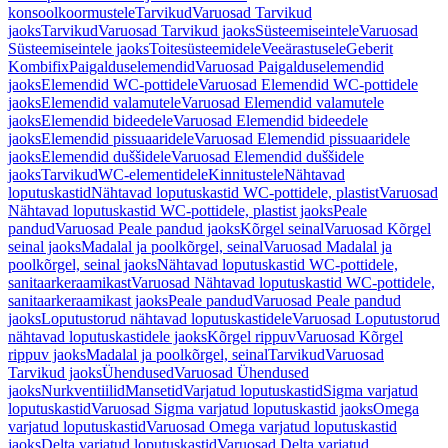
konsoolkoormustele
Tarvikud
Varuosad Tarvikud
jaoks
Tarvikud
Varuosad Tarvikud jaoks
Süsteemiseintele
Varuosad
Süsteemiseintele jaoks
Toitesüsteemidele
Veeärastusele
Geberit
Kombifix
Paigalduselemendid
Varuosad Paigalduselemendid
jaoks
Elemendid WC-pottidele
Varuosad Elemendid WC-pottidele
jaoks
Elemendid valamutele
Varuosad Elemendid valamutele
jaoks
Elemendid bideedele
Varuosad Elemendid bideedele
jaoks
Elemendid pissuaaridele
Varuosad Elemendid pissuaaridele
jaoks
Elemendid duššidele
Varuosad Elemendid duššidele
jaoks
Tarvikud
WC-elementidele
Kinnitustele
Nähtavad
loputuskastid
Nähtavad loputuskastid WC-pottidele, plastist
Varuosad
Nähtavad loputuskastid WC-pottidele, plastist jaoks
Peale
pandud
Varuosad Peale pandud jaoks
Kõrgel seinal
Varuosad Kõrgel
seinal jaoks
Madalal ja poolkõrgel, seinal
Varuosad Madalal ja
poolkõrgel, seinal jaoks
Nähtavad loputuskastid WC-pottidele,
sanitaarkeraamikast
Varuosad Nähtavad loputuskastid WC-pottidele,
sanitaarkeraamikast jaoks
Peale pandud
Varuosad Peale pandud
jaoks
Loputustorud nähtavad loputuskastidele
Varuosad Loputustorud
nähtavad loputuskastidele jaoks
Kõrgel rippuv
Varuosad Kõrgel
rippuv jaoks
Madalal ja poolkõrgel, seinal
Tarvikud
Varuosad
Tarvikud jaoks
Ühendused
Varuosad Ühendused
jaoks
Nurkventiilid
Mansetid
Varjatud loputuskastid
Sigma varjatud
loputuskastid
Varuosad Sigma varjatud loputuskastid jaoks
Omega
varjatud loputuskastid
Varuosad Omega varjatud loputuskastid
jaoks
Delta varjatud loputuskastid
Varuosad Delta varjatud