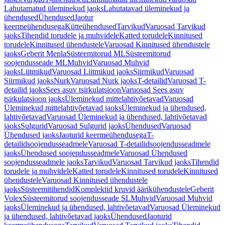
Lahutamatud üleminekud jaoks
Lahutatavad üleminekud ja
ühendused
Ühendused
Jaotur
keermeühendusega
Kütteühendused
Tarvikud
Varuosad Tarvikud
jaoks
Tihendid torudele ja muhvidele
Katted torudele
Kinnitused
torudele
Kinnitused ühendustele
Varuosad Kinnitused ühendustele
jaoks
Geberit Mepla
Süsteemitorud ML
Süsteemitorud
soojendusseade ML
Muhvid
Varuosad Muhvid
jaoks
Liitmikud
Varuosad Liitmikud jaoks
Siirmikud
Varuosad
Siirmikud jaoks
Nurk
Varuosad Nurk jaoks
T-detailid
Varuosad T-
detailid jaoks
Sees asuv tsirkulatsioon
Varuosad Sees asuv
tsirkulatsioon jaoks
Üleminekud mittelahtivõetavad
Varuosad
Üleminekud mittelahtivõetavad jaoks
Üleminekud ja ühendused,
lahtivõetavad
Varuosad Üleminekud ja ühendused, lahtivõetavad
jaoks
Sulgurid
Varuosad Sulgurid jaoks
Ühendused
Varuosad
Ühendused jaoks
Jaoturid keermeühendusega
T-
detailidsoojendusseadmele
Varuosad T-detailidsoojendusseadmele
jaoks
Ühendused soojendusseadmele
Varuosad Ühendused
soojendusseadmele jaoks
Tarvikud
Varuosad Tarvikud jaoks
Tihendid
torudele ja muhvidele
Katted torudele
Kinnitused torudele
Kinnitused
ühendustele
Varuosad Kinnitused ühendustele
jaoks
Süsteemitihendid
Komplektid kruvid äärikühendustele
Geberit
Volex
Süsteemitorud soojendusseade SL
Muhvid
Varuosad Muhvid
jaoks
Üleminekud ja ühendused, lahtivõetavad
Varuosad Üleminekud
ja ühendused, lahtivõetavad jaoks
Ühendused
Jaoturid