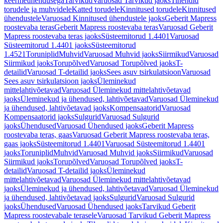
keermeühendusega
Tarvikud
Varuosad Tarvikud jaoks
Tihendid
torudele ja muhvidele
Katted torudele
Kinnitused torudele
Kinnitused
ühendustele
Varuosad Kinnitused ühendustele jaoks
Geberit Mapress
roostevaba teras
Geberit Mapress roostevaba teras
Varuosad Geberit
Mapress roostevaba teras jaoks
Süsteemitorud 1.4401
Varuosad
Süsteemitorud 1.4401 jaoks
Süsteemitorud
1.4521
Toruniplid
Muhvid
Varuosad Muhvid jaoks
Siirmikud
Varuosad
Siirmikud jaoks
Torupõlved
Varuosad Torupõlved jaoks
T-
detailid
Varuosad T-detailid jaoks
Sees asuv tsirkulatsioon
Varuosad
Sees asuv tsirkulatsioon jaoks
Üleminekud
mittelahtivõetavad
Varuosad Üleminekud mittelahtivõetavad
jaoks
Üleminekud ja ühendused, lahtivõetavad
Varuosad Üleminekud
ja ühendused, lahtivõetavad jaoks
Kompensaatorid
Varuosad
Kompensaatorid jaoks
Sulgurid
Varuosad Sulgurid
jaoks
Ühendused
Varuosad Ühendused jaoks
Geberit Mapress
roostevaba teras, gaas
Varuosad Geberit Mapress roostevaba teras,
gaas jaoks
Süsteemitorud 1.4401
Varuosad Süsteemitorud 1.4401
jaoks
Toruniplid
Muhvid
Varuosad Muhvid jaoks
Siirmikud
Varuosad
Siirmikud jaoks
Torupõlved
Varuosad Torupõlved jaoks
T-
detailid
Varuosad T-detailid jaoks
Üleminekud
mittelahtivõetavad
Varuosad Üleminekud mittelahtivõetavad
jaoks
Üleminekud ja ühendused, lahtivõetavad
Varuosad Üleminekud
ja ühendused, lahtivõetavad jaoks
Sulgurid
Varuosad Sulgurid
jaoks
Ühendused
Varuosad Ühendused jaoks
Tarvikud Geberit
Mapress roostevabale terasele
Varuosad Tarvikud Geberit Mapress