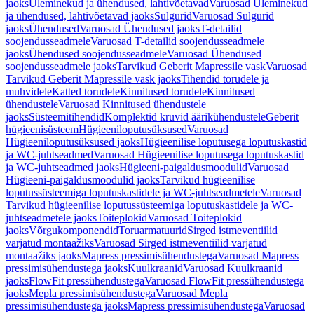
jaoks
Üleminekud ja ühendused, lahtivõetavad
Varuosad Üleminekud
ja ühendused, lahtivõetavad jaoks
Sulgurid
Varuosad Sulgurid
jaoks
Ühendused
Varuosad Ühendused jaoks
T-detailid
soojendusseadmele
Varuosad T-detailid soojendusseadmele
jaoks
Ühendused soojendusseadmele
Varuosad Ühendused
soojendusseadmele jaoks
Tarvikud Geberit Mapressile vask
Varuosad
Tarvikud Geberit Mapressile vask jaoks
Tihendid torudele ja
muhvidele
Katted torudele
Kinnitused torudele
Kinnitused
ühendustele
Varuosad Kinnitused ühendustele
jaoks
Süsteemitihendid
Komplektid kruvid äärikühendustele
Geberit
hügieenisüsteem
Hügieeniloputusüksused
Varuosad
Hügieeniloputusüksused jaoks
Hügieenilise loputusega loputuskastid
ja WC-juhtseadmed
Varuosad Hügieenilise loputusega loputuskastid
ja WC-juhtseadmed jaoks
Hügieeni-paigaldusmoodulid
Varuosad
Hügieeni-paigaldusmoodulid jaoks
Tarvikud hügieenilise
loputussüsteemiga loputuskastidele ja WC-juhtseadmetele
Varuosad
Tarvikud hügieenilise loputussüsteemiga loputuskastidele ja WC-
juhtseadmetele jaoks
Toiteplokid
Varuosad Toiteplokid
jaoks
Võrgukomponendid
Toruarmatuurid
Sirged istmeventiilid
varjatud montaažiks
Varuosad Sirged istmeventiilid varjatud
montaažiks jaoks
Mapress pressimisühendustega
Varuosad Mapress
pressimisühendustega jaoks
Kuulkraanid
Varuosad Kuulkraanid
jaoks
FlowFit pressühendustega
Varuosad FlowFit pressühendustega
jaoks
Mepla pressimisühendustega
Varuosad Mepla
pressimisühendustega jaoks
Mapress pressimisühendustega
Varuosad