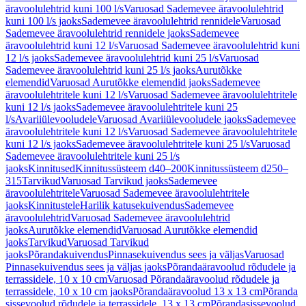
äravoolulehtrid kuni 100 l/s
Varuosad Sademevee äravoolulehtrid
kuni 100 l/s jaoks
Sademevee äravoolulehtrid rennidele
Varuosad
Sademevee äravoolulehtrid rennidele jaoks
Sademevee
äravoolulehtrid kuni 12 l/s
Varuosad Sademevee äravoolulehtrid kuni
12 l/s jaoks
Sademevee äravoolulehtrid kuni 25 l/s
Varuosad
Sademevee äravoolulehtrid kuni 25 l/s jaoks
Aurutõkke
elemendid
Varuosad Aurutõkke elemendid jaoks
Sademevee
äravoolulehtritele kuni 12 l/s
Varuosad Sademevee äravoolulehtritele
kuni 12 l/s jaoks
Sademevee äravoolulehtritele kuni 25
l/s
Avariiülevooludele
Varuosad Avariiülevooludele jaoks
Sademevee
äravoolulehtritele kuni 12 l/s
Varuosad Sademevee äravoolulehtritele
kuni 12 l/s jaoks
Sademevee äravoolulehtritele kuni 25 l/s
Varuosad
Sademevee äravoolulehtritele kuni 25 l/s
jaoks
Kinnitused
Kinnitussüsteem d40–200
Kinnitussüsteem d250–
315
Tarvikud
Varuosad Tarvikud jaoks
Sademevee
äravoolulehtritele
Varuosad Sademevee äravoolulehtritele
jaoks
Kinnitustele
Harilik katusekuivendus
Sademevee
äravoolulehtrid
Varuosad Sademevee äravoolulehtrid
jaoks
Aurutõkke elemendid
Varuosad Aurutõkke elemendid
jaoks
Tarvikud
Varuosad Tarvikud
jaoks
Põrandakuivendus
Pinnasekuivendus sees ja väljas
Varuosad
Pinnasekuivendus sees ja väljas jaoks
Põrandaäravoolud rõdudele ja
terrassidele, 10 x 10 cm
Varuosad Põrandaäravoolud rõdudele ja
terrassidele, 10 x 10 cm jaoks
Põrandaäravoolud 13 x 13 cm
Põranda
sissevoolud rõdudele ja terrassidele, 13 x 13 cm
Põrandasissevoolud