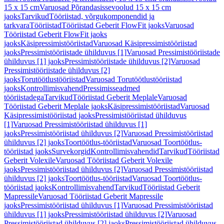
15 x 15 cm
Varuosad Põrandasissevoolud 15 x 15 cm
jaoks
Tarvikud
Tööriistad, võrgukomponendid ja
tarkvara
Tööriistad
Tööriistad Geberit FlowFit jaoks
Varuosad
Tööriistad Geberit FlowFit jaoks
jaoks
Käsipressimistööriistad
Varuosad Käsipressimistööriistad
jaoks
Pressimistööriistade ühilduvus [1]
Varuosad Pressimistööriistade
ühilduvus [1] jaoks
Pressimistööriistade ühilduvus [2]
Varuosad
Pressimistööriistade ühilduvus [2]
jaoks
Torutöötlustööriistad
Varuosad Torutöötlustööriistad
jaoks
Kontrollimisvahend
Pressimisseadmed
tööriistadega
Tarvikud
Tööriistad Geberit Meplale
Varuosad
Tööriistad Geberit Meplale jaoks
Käsipressimistööriistad
Varuosad
Käsipressimistööriistad jaoks
Pressimistööriistad ühilduvus
[1]
Varuosad Pressimistööriistad ühilduvus [1]
jaoks
Pressimistööriistad ühilduvus [2]
Varuosad Pressimistööriistad
ühilduvus [2] jaoks
Toortöötlus-tööriistad
Varuosad Toortöötlus-
tööriistad jaoks
Survekorgid
Kontrollimisvahendid
Tarvikud
Tööriistad
Geberit Volexile
Varuosad Tööriistad Geberit Volexile
jaoks
Pressimistööriistad ühilduvus [2]
Varuosad Pressimistööriistad
ühilduvus [2] jaoks
Toortöötlus-tööriistad
Varuosad Toortöötlus-
tööriistad jaoks
Kontrollimisvahend
Tarvikud
Tööriistad Geberit
Mapressile
Varuosad Tööriistad Geberit Mapressile
jaoks
Pressimistööriistad ühilduvus [1]
Varuosad Pressimistööriistad
ühilduvus [1] jaoks
Pressimistööriistad ühilduvus [2]
Varuosad
Pressimistööriistad ühilduvus [2] jaoks
Pressimistööriistad ühilduvus