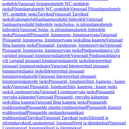
pottidele
Varuosad Seinapealsetele WC-pottidele
jaoks
Põrandapealsetele WC-pottidele
Varuosad Põrandapealsetele
WC-pottidele jaoks
Tarvikud
Varuosad Tarvikud
jaoks
Kulumaterjal
Sanitaarmoodulid bideedele
Varuosad
Sanitaarmoodulid bideedele jaoks
Seina- ja põrandapealsetele
bideedele
Varuosad Seina- ja põrandapealsetele bideedele
jaoks
Pissuaarid
Pissuaarid, loputusega, loputusservaga
Varuosad
Pissuaarid, loputusega, loputusservaga jaoks
Ilma kaaneta
Varuosad
Ilma kaaneta jaoks
Pissuaarid, loputusega, loputusservata
Varuosad
Pissuaarid, loputusega, loputusservata jaoks
Pindpaigaldatava või
varjatud pissuaari loputusregulaatorile
Varuosad Pindpaigaldatava
või varjatud pissuaari loputusregulaatorile jaoks
Integreeritud
pissuaari loputusregulaator
Varuosad Integreeritud pissuaari
loputusregulaator jaoks
Integreeritud pissuaari
loputusregulaatorile
Varuosad Integreeritud pissuaari
loputusregulaatorile jaoks
Pissuaarid, loputusrežiim, kaanega / kaane
jaoks
Varuosad Pissuaarid, loputusrežiim, kaanega / kaane jaoks
jaoks
Loputusservata
Varuosad Loputusservata jaoks
Pissuaarid,
veevaba käitamine
Varuosad Pissuaarid, veevaba käitamine
jaoks
Ilma kaaneta
Varuosad Ilma kaaneta jaoks
Pissuaaride
eraldusseinad
Pissuaaride plastist eraldusseinad
Pissuaaride klaasist
eraldusseinad
Pissuaaride sanitaarkeraamikast
eraldusseinad
Tarvikud
Varuosad Tarvikud jaoks
Sifoonid ja
sifoonitarvikud
Loputustorud, loputuspõlved ja üleminekud
Varuosad
Loputustorud, loputuspõlved ja üleminekud