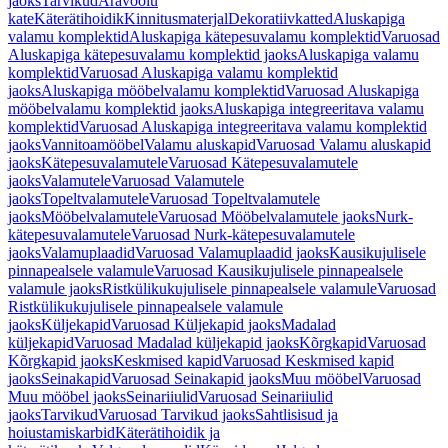
jaoks
Tarvikud
Äravoolu
kate
Käterätihoidik
Kinnitusmaterjal
Dekoratiivkatted
Aluskapiga
valamu komplektid
Aluskapiga kätepesuvalamu komplektid
Varuosad
Aluskapiga kätepesuvalamu komplektid jaoks
Aluskapiga valamu
komplektid
Varuosad Aluskapiga valamu komplektid
jaoks
Aluskapiga mööbelvalamu komplektid
Varuosad Aluskapiga
mööbelvalamu komplektid jaoks
Aluskapiga integreeritava valamu
komplektid
Varuosad Aluskapiga integreeritava valamu komplektid
jaoks
Vannitoamööbel
Valamu aluskapid
Varuosad Valamu aluskapid
jaoks
Kätepesuvalamutele
Varuosad Kätepesuvalamutele
jaoks
Valamutele
Varuosad Valamutele
jaoks
Topeltvalamutele
Varuosad Topeltvalamutele
jaoks
Mööbelvalamutele
Varuosad Mööbelvalamutele jaoks
Nurk-
kätepesuvalamutele
Varuosad Nurk-kätepesuvalamutele
jaoks
Valamuplaadid
Varuosad Valamuplaadid jaoks
Kausikujulisele
pinnapealsele valamule
Varuosad Kausikujulisele pinnapealsele
valamule jaoks
Ristkülikukujulisele pinnapealsele valamule
Varuosad
Ristkülikukujulisele pinnapealsele valamule
jaoks
Küljekapid
Varuosad Küljekapid jaoks
Madalad
küljekapid
Varuosad Madalad küljekapid jaoks
Kõrgkapid
Varuosad
Kõrgkapid jaoks
Keskmised kapid
Varuosad Keskmised kapid
jaoks
Seinakapid
Varuosad Seinakapid jaoks
Muu mööbel
Varuosad
Muu mööbel jaoks
Seinariiulid
Varuosad Seinariiulid
jaoks
Tarvikud
Varuosad Tarvikud jaoks
Sahtlisisud ja
hoiustamiskarbid
Käterätihoidik ja