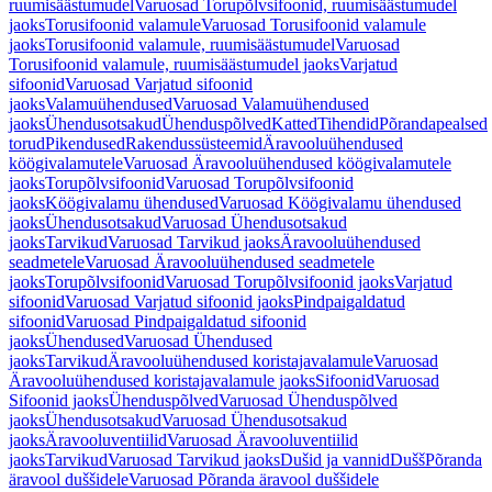
ruumisäästumudel
Varuosad Torupõlvsifoonid, ruumisäästumudel
jaoks
Torusifoonid valamule
Varuosad Torusifoonid valamule
jaoks
Torusifoonid valamule, ruumisäästumudel
Varuosad
Torusifoonid valamule, ruumisäästumudel jaoks
Varjatud
sifoonid
Varuosad Varjatud sifoonid
jaoks
Valamuühendused
Varuosad Valamuühendused
jaoks
Ühendusotsakud
Ühenduspõlved
Katted
Tihendid
Põrandapealsed
torud
Pikendused
Rakendussüsteemid
Äravooluühendused
köögivalamutele
Varuosad Äravooluühendused köögivalamutele
jaoks
Torupõlvsifoonid
Varuosad Torupõlvsifoonid
jaoks
Köögivalamu ühendused
Varuosad Köögivalamu ühendused
jaoks
Ühendusotsakud
Varuosad Ühendusotsakud
jaoks
Tarvikud
Varuosad Tarvikud jaoks
Äravooluühendused
seadmetele
Varuosad Äravooluühendused seadmetele
jaoks
Torupõlvsifoonid
Varuosad Torupõlvsifoonid jaoks
Varjatud
sifoonid
Varuosad Varjatud sifoonid jaoks
Pindpaigaldatud
sifoonid
Varuosad Pindpaigaldatud sifoonid
jaoks
Ühendused
Varuosad Ühendused
jaoks
Tarvikud
Äravooluühendused koristajavalamule
Varuosad
Äravooluühendused koristajavalamule jaoks
Sifoonid
Varuosad
Sifoonid jaoks
Ühenduspõlved
Varuosad Ühenduspõlved
jaoks
Ühendusotsakud
Varuosad Ühendusotsakud
jaoks
Äravooluventiilid
Varuosad Äravooluventiilid
jaoks
Tarvikud
Varuosad Tarvikud jaoks
Dušid ja vannid
Dušš
Põranda
äravool duššidele
Varuosad Põranda äravool duššidele