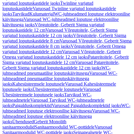
varjatud loputuskastidele jaoks
Twinline varjatud
loputuskastidele
Varuosad Twinline varjatud loputuskastidele
jaoks
Tarvikud
Kulumaterjal
WC-juhtseadmed loputuse elektroonilise
käivitusega
Varuosad WC-juhtseadmed loputuse elektroonilise
käivitusega jaoks
Võrgutoitele, Geberit Sigma varjatud
loputuskastidele 12 cm
Varuosad Võrgutoitele, Geberit Sigma
varjatud loputuskastidele 12 cm jaoks
Võrgutoitele, Geberit Sigma
varjatud loputuskastidele 8 cm
Varuosad Võrgutoitele, Geberit Sigma
varjatud loputuskastidele 8 cm jaoks
Võrgutoitele, Geberit Omega
varjatud loputuskastidele 12 cm
Varuosad Võrgutoitele, Geberit
Omega varjatud loputuskastidele 12 cm jaoks
Patareitoitele, Geberit
Sigma varjatud loputuskastidele 12 cm
Varuosad Patareitoitele,
Geberit Sigma varjatud loputuskastidele 12 cm jaoks
WC-
juhtseadmed pneumaatilise loputuskäivitusega
Varuosad WC-
juhtseadmed pneumaatilise loputuskäivitusega
jaoks
Kahesüsteemsele loputusele
Varuosad Kahesüsteemsele
loputusele jaoks
Ühesüsteemsele loputusele
Varuosad
Ühesüsteemsele loputusele jaoks
Tarvikud WC-
juhtseadmetele
Varuosad Tarvikud WC-juhtseadmetele
jaoks
Paigalduskomplektid
Varuosad Paigalduskomplektid jaoks
WC-
juhtseadmed loputuse elektroonilise käivitusega
Varuosad WC-
juhtseadmed loputuse elektroonilise käivitusega
jaoks
Ühendused
Geberit Monolith
sanitaarmoodulid
Sanitaarmoodulid WC-pottidele
Varuosad
Sanitaarmoodulid WC-pottidele jaoks
Seinapealsetele WC-