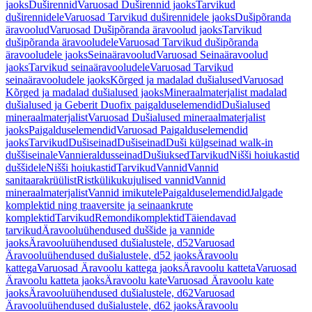
jaoks
Duširennid
Varuosad Duširennid jaoks
Tarvikud
duširennidele
Varuosad Tarvikud duširennidele jaoks
Dušipõranda
äravoolud
Varuosad Dušipõranda äravoolud jaoks
Tarvikud
dušipõranda äravooludele
Varuosad Tarvikud dušipõranda
äravooludele jaoks
Seinaäravoolud
Varuosad Seinaäravoolud
jaoks
Tarvikud seinaäravooludele
Varuosad Tarvikud
seinaäravooludele jaoks
Kõrged ja madalad dušialused
Varuosad
Kõrged ja madalad dušialused jaoks
Mineraalmaterjalist madalad
dušialused ja Geberit Duofix paigalduselemendid
Dušialused
mineraalmaterjalist
Varuosad Dušialused mineraalmaterjalist
jaoks
Paigalduselemendid
Varuosad Paigalduselemendid
jaoks
Tarvikud
Dušiseinad
Dušiseinad
Duši külgseinad walk-in
duššiseinale
Vannieraldusseinad
Dušiuksed
Tarvikud
Nišši hoiukastid
duššidele
Nišši hoiukastid
Tarvikud
Vannid
Vannid
sanitaarakrüülist
Ristkülikukujulised vannid
Vannid
mineraalmaterjalist
Vannid imikutele
Paigalduselemendid
Jalgade
komplektid ning traaversite ja seinaankrute
komplektid
Tarvikud
Remondikomplektid
Täiendavad
tarvikud
Äravooluühendused duššide ja vannide
jaoks
Äravooluühendused dušialustele, d52
Varuosad
Äravooluühendused dušialustele, d52 jaoks
Äravoolu
kattega
Varuosad Äravoolu kattega jaoks
Äravoolu katteta
Varuosad
Äravoolu katteta jaoks
Äravoolu kate
Varuosad Äravoolu kate
jaoks
Äravooluühendused dušialustele, d62
Varuosad
Äravooluühendused dušialustele, d62 jaoks
Äravoolu