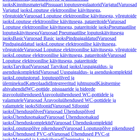
jaoks
Kinnitusmaterjal
Pissuaari loputusregulaatorid
Varjatud
Varuosad
Varjatud jaoks
Loputuse elektroonilise käivitusega,
võrgutoide
Varuosad Loputuse elektroonilise käivitusega, võrgutoide
jaoks
Loputuse elektroonilise käivitusega, patareitoide
Varuosad
Loputuse elektroonilise käivitusega, patareitoide jaoks
Pneumaatilise
loputuskäivitusega
Varuosad Pneumaatilise loputuskäivitusega
jaoks
Basic
Varuosad Basic jaoks
Pindpaigaldatud
Varuosad
Pindpaigaldatud jaoks
Loputuse elektroonilise käivitusega,
võrgutoide
Varuosad Loputuse elektroonilise käivitusega, võrgutoide
jaoks
Loputuse elektroonilise käivitusega, patareitoide
Varuosad
Loputuse elektroonilise käivitusega, patareitoide
jaoks
Tarvikud
Varuosad Tarvikud jaoks
Uuspaigaldus- ja
asenduskomplektid
Varuosad Uuspaigaldus- ja asenduskomplektid
jaoks
Loputustorud, loputuspõlved ja
üleminekud
Katteplaadid
Integreeritud juhtnupud
Käsitsemise
abivahendid
WC-pottide, pissuaaride ja bideede
äravooluühendused
Äravooluühendused WC-pottidele ja
valamutele
Varuosad Äravooluühendused WC-pottidele ja
valamutele jaoks
Sifoonid
Varuosad Sifoonid
jaoks
Ühenduspõlved
Varuosad Ühenduspõlved
jaoks
Ühendusotsakud
Varuosad Ühendusotsakud
jaoks
Ühenduskomplektid
Varuosad Ühenduskomplektid
jaoks
Loputuspõlve pikendused
Varuosad Loputuspõlve pikendused
jaoks
Ühendused PVC-st
Varuosad Ühendused PVC-st
jaoks
Mansetid ja kattekübarad
Ülemineku- ja