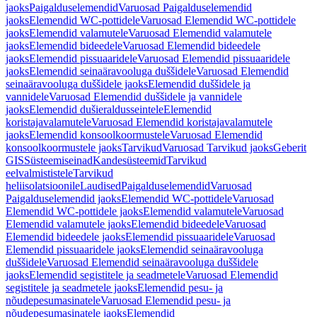
jaoks
Paigalduselemendid
Varuosad Paigalduselemendid
jaoks
Elemendid WC-pottidele
Varuosad Elemendid WC-pottidele
jaoks
Elemendid valamutele
Varuosad Elemendid valamutele
jaoks
Elemendid bideedele
Varuosad Elemendid bideedele
jaoks
Elemendid pissuaaridele
Varuosad Elemendid pissuaaridele
jaoks
Elemendid seinaäravooluga duššidele
Varuosad Elemendid
seinaäravooluga duššidele jaoks
Elemendid duššidele ja
vannidele
Varuosad Elemendid duššidele ja vannidele
jaoks
Elemendid dušieraldusseintele
Elemendid
koristajavalamutele
Varuosad Elemendid koristajavalamutele
jaoks
Elemendid konsoolkoormustele
Varuosad Elemendid
konsoolkoormustele jaoks
Tarvikud
Varuosad Tarvikud jaoks
Geberit
GIS
Süsteemiseinad
Kandesüsteemid
Tarvikud
eelvalmististele
Tarvikud
heliisolatsioonile
Laudised
Paigalduselemendid
Varuosad
Paigalduselemendid jaoks
Elemendid WC-pottidele
Varuosad
Elemendid WC-pottidele jaoks
Elemendid valamutele
Varuosad
Elemendid valamutele jaoks
Elemendid bideedele
Varuosad
Elemendid bideedele jaoks
Elemendid pissuaaridele
Varuosad
Elemendid pissuaaridele jaoks
Elemendid seinaäravooluga
duššidele
Varuosad Elemendid seinaäravooluga duššidele
jaoks
Elemendid segistitele ja seadmetele
Varuosad Elemendid
segistitele ja seadmetele jaoks
Elemendid pesu- ja
nõudepesumasinatele
Varuosad Elemendid pesu- ja
nõudepesumasinatele jaoks
Elemendid