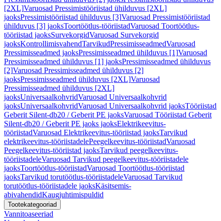
[2XL]
Varuosad Pressimistööriistad ühilduvus [2XL]
jaoks
Pressimistööriistad ühilduvus [3]
Varuosad Pressimistööriistad
ühilduvus [3] jaoks
Toortöötlus-tööriistad
Varuosad Toortöötlus-
tööriistad jaoks
Survekorgid
Varuosad Survekorgid
jaoks
Kontrollimisvahend
Tarvikud
Pressimisseadmed
Varuosad
Pressimisseadmed jaoks
Pressimisseadmed ühilduvus [1]
Varuosad
Pressimisseadmed ühilduvus [1] jaoks
Pressimisseadmed ühilduvus
[2]
Varuosad Pressimisseadmed ühilduvus [2]
jaoks
Pressimisseadmed ühilduvus [2XL]
Varuosad
Pressimisseadmed ühilduvus [2XL]
jaoks
Universaalkohvrid
Varuosad Universaalkohvrid
jaoks
Universaalkohvrid
Varuosad Universaalkohvrid jaoks
Tööriistad
Geberit Silent-db20 / Geberit PE jaoks
Varuosad Tööriistad Geberit
Silent-db20 / Geberit PE jaoks jaoks
Elektrikeevitus-
tööriistad
Varuosad Elektrikeevitus-tööriistad jaoks
Tarvikud
elektrikeevitus-tööriistadele
Peegelkeevitus-tööriistad
Varuosad
Peegelkeevitus-tööriistad jaoks
Tarvikud peegelkeevitus-
tööriistadele
Varuosad Tarvikud peegelkeevitus-tööriistadele
jaoks
Toortöötlus-tööriistad
Varuosad Toortöötlus-tööriistad
jaoks
Tarvikud torutöötlus-tööriistadele
Varuosad Tarvikud
torutöötlus-tööriistadele jaoks
Käsitsemis-
abivahendid
Kaugjuhtimispuldid
Tootekategooriad
Vannitoaseeriad