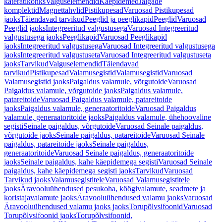
käterätikonks
Valguselemendid
Käepidemed
Jalgade
komplektid
Magnettahvlid
Pistikupesad
Varuosad Pistikupesad
jaoks
Täiendavad tarvikud
Peeglid ja peeglikapid
Peeglid
Varuosad
Peeglid jaoks
Integreeritud valgustusega
Varuosad Integreeritud
valgustusega jaoks
Peeglikapid
Varuosad Peeglikapid
jaoks
Integreeritud valgustusega
Varuosad Integreeritud valgustusega
jaoks
Integreeritud valgustuseta
Varuosad Integreeritud valgustuseta
jaoks
Tarvikud
Valguselemendid
Täiendavad
tarvikud
Pistikupesad
Valamusegistid
Valamusegistid
Varuosad
Valamusegistid jaoks
Paigaldus valamule, võrgutoide
Varuosad
Paigaldus valamule, võrgutoide jaoks
Paigaldus valamule,
patareitoide
Varuosad Paigaldus valamule, patareitoide
jaoks
Paigaldus valamule, generaatoritoide
Varuosad Paigaldus
valamule, generaatoritoide jaoks
Paigaldus valamule, ühehoovaline
segisti
Seinale paigaldus, võrgutoide
Varuosad Seinale paigaldus,
võrgutoide jaoks
Seinale paigaldus, patareitoide
Varuosad Seinale
paigaldus, patareitoide jaoks
Seinale paigaldus,
generaatoritoide
Varuosad Seinale paigaldus, generaatoritoide
jaoks
Seinale paigaldus, kahe käepidemega segisti
Varuosad Seinale
paigaldus, kahe käepidemega segisti jaoks
Tarvikud
Varuosad
Tarvikud jaoks
Valamusegistitele
Varuosad Valamusegistitele
jaoks
Äravooluühendused pesukoha, köögivalamute, seadmete ja
koristajavalamute jaoks
Äravooluühendused valamu jaoks
Varuosad
Äravooluühendused valamu jaoks jaoks
Torupõlvsifoonid
Varuosad
Torupõlvsifoonid jaoks
Torupõlvsifoonid,