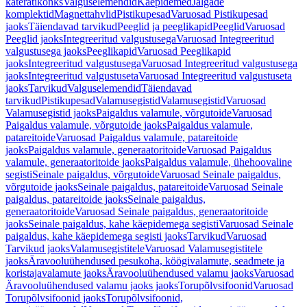
käterätikonks
Valguselemendid
Käepidemed
Jalgade
komplektid
Magnettahvlid
Pistikupesad
Varuosad Pistikupesad
jaoks
Täiendavad tarvikud
Peeglid ja peeglikapid
Peeglid
Varuosad
Peeglid jaoks
Integreeritud valgustusega
Varuosad Integreeritud
valgustusega jaoks
Peeglikapid
Varuosad Peeglikapid
jaoks
Integreeritud valgustusega
Varuosad Integreeritud valgustusega
jaoks
Integreeritud valgustuseta
Varuosad Integreeritud valgustuseta
jaoks
Tarvikud
Valguselemendid
Täiendavad
tarvikud
Pistikupesad
Valamusegistid
Valamusegistid
Varuosad
Valamusegistid jaoks
Paigaldus valamule, võrgutoide
Varuosad
Paigaldus valamule, võrgutoide jaoks
Paigaldus valamule,
patareitoide
Varuosad Paigaldus valamule, patareitoide
jaoks
Paigaldus valamule, generaatoritoide
Varuosad Paigaldus
valamule, generaatoritoide jaoks
Paigaldus valamule, ühehoovaline
segisti
Seinale paigaldus, võrgutoide
Varuosad Seinale paigaldus,
võrgutoide jaoks
Seinale paigaldus, patareitoide
Varuosad Seinale
paigaldus, patareitoide jaoks
Seinale paigaldus,
generaatoritoide
Varuosad Seinale paigaldus, generaatoritoide
jaoks
Seinale paigaldus, kahe käepidemega segisti
Varuosad Seinale
paigaldus, kahe käepidemega segisti jaoks
Tarvikud
Varuosad
Tarvikud jaoks
Valamusegistitele
Varuosad Valamusegistitele
jaoks
Äravooluühendused pesukoha, köögivalamute, seadmete ja
koristajavalamute jaoks
Äravooluühendused valamu jaoks
Varuosad
Äravooluühendused valamu jaoks jaoks
Torupõlvsifoonid
Varuosad
Torupõlvsifoonid jaoks
Torupõlvsifoonid,