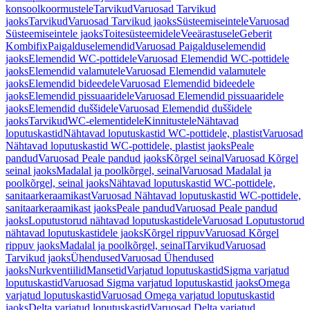
konsoolkoormustele
Tarvikud
Varuosad Tarvikud
jaoks
Tarvikud
Varuosad Tarvikud jaoks
Süsteemiseintele
Varuosad
Süsteemiseintele jaoks
Toitesüsteemidele
Veeärastusele
Geberit
Kombifix
Paigalduselemendid
Varuosad Paigalduselemendid
jaoks
Elemendid WC-pottidele
Varuosad Elemendid WC-pottidele
jaoks
Elemendid valamutele
Varuosad Elemendid valamutele
jaoks
Elemendid bideedele
Varuosad Elemendid bideedele
jaoks
Elemendid pissuaaridele
Varuosad Elemendid pissuaaridele
jaoks
Elemendid duššidele
Varuosad Elemendid duššidele
jaoks
Tarvikud
WC-elementidele
Kinnitustele
Nähtavad
loputuskastid
Nähtavad loputuskastid WC-pottidele, plastist
Varuosad
Nähtavad loputuskastid WC-pottidele, plastist jaoks
Peale
pandud
Varuosad Peale pandud jaoks
Kõrgel seinal
Varuosad Kõrgel
seinal jaoks
Madalal ja poolkõrgel, seinal
Varuosad Madalal ja
poolkõrgel, seinal jaoks
Nähtavad loputuskastid WC-pottidele,
sanitaarkeraamikast
Varuosad Nähtavad loputuskastid WC-pottidele,
sanitaarkeraamikast jaoks
Peale pandud
Varuosad Peale pandud
jaoks
Loputustorud nähtavad loputuskastidele
Varuosad Loputustorud
nähtavad loputuskastidele jaoks
Kõrgel rippuv
Varuosad Kõrgel
rippuv jaoks
Madalal ja poolkõrgel, seinal
Tarvikud
Varuosad
Tarvikud jaoks
Ühendused
Varuosad Ühendused
jaoks
Nurkventiilid
Mansetid
Varjatud loputuskastid
Sigma varjatud
loputuskastid
Varuosad Sigma varjatud loputuskastid jaoks
Omega
varjatud loputuskastid
Varuosad Omega varjatud loputuskastid
jaoks
Delta varjatud loputuskastid
Varuosad Delta varjatud