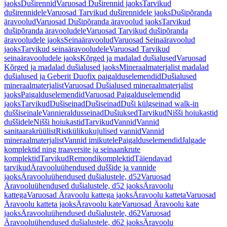
jaoks
Duširennid
Varuosad Duširennid jaoks
Tarvikud
duširennidele
Varuosad Tarvikud duširennidele jaoks
Dušipõranda
äravoolud
Varuosad Dušipõranda äravoolud jaoks
Tarvikud
dušipõranda äravooludele
Varuosad Tarvikud dušipõranda
äravooludele jaoks
Seinaäravoolud
Varuosad Seinaäravoolud
jaoks
Tarvikud seinaäravooludele
Varuosad Tarvikud
seinaäravooludele jaoks
Kõrged ja madalad dušialused
Varuosad
Kõrged ja madalad dušialused jaoks
Mineraalmaterjalist madalad
dušialused ja Geberit Duofix paigalduselemendid
Dušialused
mineraalmaterjalist
Varuosad Dušialused mineraalmaterjalist
jaoks
Paigalduselemendid
Varuosad Paigalduselemendid
jaoks
Tarvikud
Dušiseinad
Dušiseinad
Duši külgseinad walk-in
duššiseinale
Vannieraldusseinad
Dušiuksed
Tarvikud
Nišši hoiukastid
duššidele
Nišši hoiukastid
Tarvikud
Vannid
Vannid
sanitaarakrüülist
Ristkülikukujulised vannid
Vannid
mineraalmaterjalist
Vannid imikutele
Paigalduselemendid
Jalgade
komplektid ning traaversite ja seinaankrute
komplektid
Tarvikud
Remondikomplektid
Täiendavad
tarvikud
Äravooluühendused duššide ja vannide
jaoks
Äravooluühendused dušialustele, d52
Varuosad
Äravooluühendused dušialustele, d52 jaoks
Äravoolu
kattega
Varuosad Äravoolu kattega jaoks
Äravoolu katteta
Varuosad
Äravoolu katteta jaoks
Äravoolu kate
Varuosad Äravoolu kate
jaoks
Äravooluühendused dušialustele, d62
Varuosad
Äravooluühendused dušialustele, d62 jaoks
Äravoolu