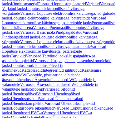
jaoks
Kinnitusmaterjal
Pissuaari loputusregulaatorid
Varjatud
Varuosad
Varjatud jaoks
Loputuse elektroonilise käivitusega,
võrgutoide
Varuosad Loputuse elektroonilise käivitusega, võrgutoide
jaoks
Loputuse elektroonilise käivitusega, patareitoide
Varuosad
Loputuse elektroonilise käivitusega, patareitoide jaoks
Pneumaatilise
loputuskäivitusega
Varuosad Pneumaatilise loputuskäivitusega
jaoks
Basic
Varuosad Basic jaoks
Pindpaigaldatud
Varuosad
Pindpaigaldatud jaoks
Loputuse elektroonilise käivitusega,
võrgutoide
Varuosad Loputuse elektroonilise käivitusega, võrgutoide
jaoks
Loputuse elektroonilise käivitusega, patareitoide
Varuosad
Loputuse elektroonilise käivitusega, patareitoide
jaoks
Tarvikud
Varuosad Tarvikud jaoks
Uuspaigaldus- ja
asenduskomplektid
Varuosad Uuspaigaldus- ja asenduskomplektid
jaoks
Loputustorud, loputuspõlved ja
üleminekud
Katteplaadid
Integreeritud juhtnupud
Käsitsemise
abivahendid
WC-pottide, pissuaaride ja bideede
äravooluühendused
Äravooluühendused WC-pottidele ja
valamutele
Varuosad Äravooluühendused WC-pottidele ja
valamutele jaoks
Sifoonid
Varuosad Sifoonid
jaoks
Ühenduspõlved
Varuosad Ühenduspõlved
jaoks
Ühendusotsakud
Varuosad Ühendusotsakud
jaoks
Ühenduskomplektid
Varuosad Ühenduskomplektid
jaoks
Loputuspõlve pikendused
Varuosad Loputuspõlve pikendused
jaoks
Ühendused PVC-st
Varuosad Ühendused PVC-st
jaoks
Mansetid ja kattekübarad
Ülemineku- ja