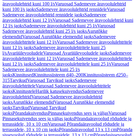
äravoolulehtrid kuni 100 l/s
Varuosad Sademevee äravoolulehtrid
kuni 100 l/s jaoks
Sademevee äravoolulehtrid rennidele
Varuosad
Sademevee äravoolulehtrid rennidele jaoks
Sademevee
äravoolulehtrid kuni 12 l/s
Varuosad Sademevee äravoolulehtrid kuni
12 l/s jaoks
Sademevee äravoolulehtrid kuni 25 l/s
Varuosad
Sademevee äravoolulehtrid kuni 25 l/s jaoks
Aurutõkke
elemendid
Varuosad Aurutõkke elemendid jaoks
Sademevee
äravoolulehtritele kuni 12 l/s
Varuosad Sademevee äravoolulehtritele
kuni 12 l/s jaoks
Sademevee äravoolulehtritele kuni 25
l/s
Avariiülevooludele
Varuosad Avariiülevooludele jaoks
Sademevee
äravoolulehtritele kuni 12 l/s
Varuosad Sademevee äravoolulehtritele
kuni 12 l/s jaoks
Sademevee äravoolulehtritele kuni 25 l/s
Varuosad
Sademevee äravoolulehtritele kuni 25 l/s
jaoks
Kinnitused
Kinnitussüsteem d40–200
Kinnitussüsteem d250–
315
Tarvikud
Varuosad Tarvikud jaoks
Sademevee
äravoolulehtritele
Varuosad Sademevee äravoolulehtritele
jaoks
Kinnitustele
Harilik katusekuivendus
Sademevee
äravoolulehtrid
Varuosad Sademevee äravoolulehtrid
jaoks
Aurutõkke elemendid
Varuosad Aurutõkke elemendid
jaoks
Tarvikud
Varuosad Tarvikud
jaoks
Põrandakuivendus
Pinnasekuivendus sees ja väljas
Varuosad
Pinnasekuivendus sees ja väljas jaoks
Põrandaäravoolud rõdudele ja
terrassidele, 10 x 10 cm
Varuosad Põrandaäravoolud rõdudele ja
terrassidele, 10 x 10 cm jaoks
Põrandaäravoolud 13 x 13 cm
Põranda
sissevoolud rõdudele ja terrassidele, 13 x 13 cm
Põrandasissevoolud