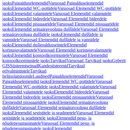
jaoks
Paigalduselemendid
Varuosad Paigalduselemendid
jaoks
Elemendid WC-pottidele
Varuosad Elemendid WC-pottidele
jaoks
Elemendid valamutele
Varuosad Elemendid valamutele
jaoks
Elemendid bideedele
Varuosad Elemendid bideedele
jaoks
Elemendid pissuaaridele
Varuosad Elemendid pissuaaridele
jaoks
Elemendid seinaäravooluga duššidele
Varuosad Elemendid
seinaäravooluga duššidele jaoks
Elemendid duššidele ja
vannidele
Varuosad Elemendid duššidele ja vannidele
jaoks
Elemendid dušieraldusseintele
Elemendid
koristajavalamutele
Varuosad Elemendid koristajavalamutele
jaoks
Elemendid konsoolkoormustele
Varuosad Elemendid
konsoolkoormustele jaoks
Tarvikud
Varuosad Tarvikud jaoks
Geberit
GIS
Süsteemiseinad
Kandesüsteemid
Tarvikud
eelvalmististele
Tarvikud
heliisolatsioonile
Laudised
Paigalduselemendid
Varuosad
Paigalduselemendid jaoks
Elemendid WC-pottidele
Varuosad
Elemendid WC-pottidele jaoks
Elemendid valamutele
Varuosad
Elemendid valamutele jaoks
Elemendid bideedele
Varuosad
Elemendid bideedele jaoks
Elemendid pissuaaridele
Varuosad
Elemendid pissuaaridele jaoks
Elemendid seinaäravooluga
duššidele
Varuosad Elemendid seinaäravooluga duššidele
jaoks
Elemendid segistitele ja seadmetele
Varuosad Elemendid
segistitele ja seadmetele jaoks
Elemendid pesu- ja
nõudepesumasinatele
Varuosad Elemendid pesu- ja
nõudepesumasinatele jaoks
Elemendid