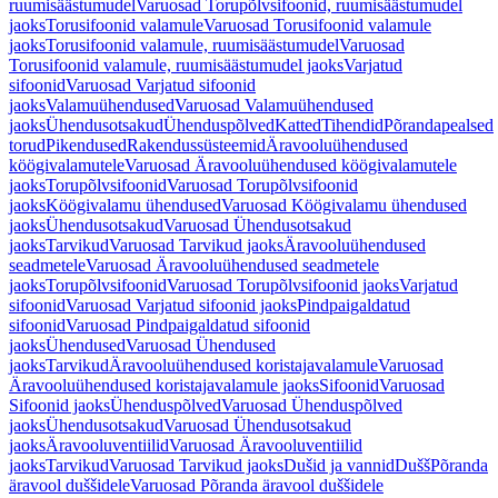
ruumisäästumudel
Varuosad Torupõlvsifoonid, ruumisäästumudel
jaoks
Torusifoonid valamule
Varuosad Torusifoonid valamule
jaoks
Torusifoonid valamule, ruumisäästumudel
Varuosad
Torusifoonid valamule, ruumisäästumudel jaoks
Varjatud
sifoonid
Varuosad Varjatud sifoonid
jaoks
Valamuühendused
Varuosad Valamuühendused
jaoks
Ühendusotsakud
Ühenduspõlved
Katted
Tihendid
Põrandapealsed
torud
Pikendused
Rakendussüsteemid
Äravooluühendused
köögivalamutele
Varuosad Äravooluühendused köögivalamutele
jaoks
Torupõlvsifoonid
Varuosad Torupõlvsifoonid
jaoks
Köögivalamu ühendused
Varuosad Köögivalamu ühendused
jaoks
Ühendusotsakud
Varuosad Ühendusotsakud
jaoks
Tarvikud
Varuosad Tarvikud jaoks
Äravooluühendused
seadmetele
Varuosad Äravooluühendused seadmetele
jaoks
Torupõlvsifoonid
Varuosad Torupõlvsifoonid jaoks
Varjatud
sifoonid
Varuosad Varjatud sifoonid jaoks
Pindpaigaldatud
sifoonid
Varuosad Pindpaigaldatud sifoonid
jaoks
Ühendused
Varuosad Ühendused
jaoks
Tarvikud
Äravooluühendused koristajavalamule
Varuosad
Äravooluühendused koristajavalamule jaoks
Sifoonid
Varuosad
Sifoonid jaoks
Ühenduspõlved
Varuosad Ühenduspõlved
jaoks
Ühendusotsakud
Varuosad Ühendusotsakud
jaoks
Äravooluventiilid
Varuosad Äravooluventiilid
jaoks
Tarvikud
Varuosad Tarvikud jaoks
Dušid ja vannid
Dušš
Põranda
äravool duššidele
Varuosad Põranda äravool duššidele