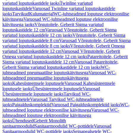
varjatud loputuskastidele jaoks
Twinline varjatud
loputuskastidele
Varuosad Twinline varjatud loputuskastidele
jaoks
Tarvikud
Kulumaterjal
WC-juhtseadmed loputuse elektroonilise
käivitusega
Varuosad WC-juhtseadmed loputuse elektroonilise
käivitusega jaoks
Võrgutoitele, Geberit Sigma varjatud
loputuskastidele 12 cm
Varuosad Võrgutoitele, Geberit Sigma
varjatud loputuskastidele 12 cm jaoks
Võrgutoitele, Geberit Sigma
varjatud loputuskastidele 8 cm
Varuosad Võrgutoitele, Geberit Sigma
varjatud loputuskastidele 8 cm jaoks
Võrgutoitele, Geberit Omega
varjatud loputuskastidele 12 cm
Varuosad Võrgutoitele, Geberit
Omega varjatud loputuskastidele 12 cm jaoks
Patareitoitele, Geberit
Sigma varjatud loputuskastidele 12 cm
Varuosad Patareitoitele,
Geberit Sigma varjatud loputuskastidele 12 cm jaoks
WC-
juhtseadmed pneumaatilise loputuskäivitusega
Varuosad WC-
juhtseadmed pneumaatilise loputuskäivitusega
jaoks
Kahesüsteemsele loputusele
Varuosad Kahesüsteemsele
loputusele jaoks
Ühesüsteemsele loputusele
Varuosad
Ühesüsteemsele loputusele jaoks
Tarvikud WC-
juhtseadmetele
Varuosad Tarvikud WC-juhtseadmetele
jaoks
Paigalduskomplektid
Varuosad Paigalduskomplektid jaoks
WC-
juhtseadmed loputuse elektroonilise käivitusega
Varuosad WC-
juhtseadmed loputuse elektroonilise käivitusega
jaoks
Ühendused
Geberit Monolith
sanitaarmoodulid
Sanitaarmoodulid WC-pottidele
Varuosad
Sanitaarmoodulid WC-pottidele jaoks
Seinapealsetele WC-