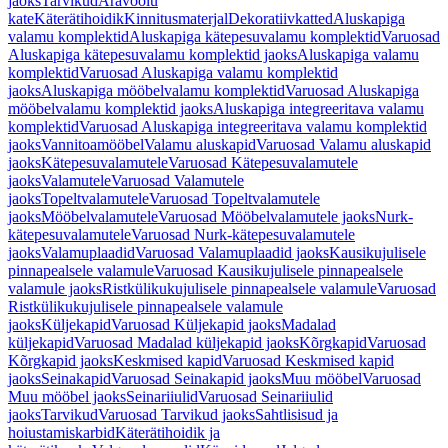
jaoks
Tarvikud
Äravoolu
kate
Käterätihoidik
Kinnitusmaterjal
Dekoratiivkatted
Aluskapiga
valamu komplektid
Aluskapiga kätepesuvalamu komplektid
Varuosad
Aluskapiga kätepesuvalamu komplektid jaoks
Aluskapiga valamu
komplektid
Varuosad Aluskapiga valamu komplektid
jaoks
Aluskapiga mööbelvalamu komplektid
Varuosad Aluskapiga
mööbelvalamu komplektid jaoks
Aluskapiga integreeritava valamu
komplektid
Varuosad Aluskapiga integreeritava valamu komplektid
jaoks
Vannitoamööbel
Valamu aluskapid
Varuosad Valamu aluskapid
jaoks
Kätepesuvalamutele
Varuosad Kätepesuvalamutele
jaoks
Valamutele
Varuosad Valamutele
jaoks
Topeltvalamutele
Varuosad Topeltvalamutele
jaoks
Mööbelvalamutele
Varuosad Mööbelvalamutele jaoks
Nurk-
kätepesuvalamutele
Varuosad Nurk-kätepesuvalamutele
jaoks
Valamuplaadid
Varuosad Valamuplaadid jaoks
Kausikujulisele
pinnapealsele valamule
Varuosad Kausikujulisele pinnapealsele
valamule jaoks
Ristkülikukujulisele pinnapealsele valamule
Varuosad
Ristkülikukujulisele pinnapealsele valamule
jaoks
Küljekapid
Varuosad Küljekapid jaoks
Madalad
küljekapid
Varuosad Madalad küljekapid jaoks
Kõrgkapid
Varuosad
Kõrgkapid jaoks
Keskmised kapid
Varuosad Keskmised kapid
jaoks
Seinakapid
Varuosad Seinakapid jaoks
Muu mööbel
Varuosad
Muu mööbel jaoks
Seinariiulid
Varuosad Seinariiulid
jaoks
Tarvikud
Varuosad Tarvikud jaoks
Sahtlisisud ja
hoiustamiskarbid
Käterätihoidik ja