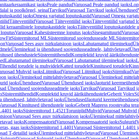
nitaarkeraamikast jaoks
Peale pandud
Varuosad Peale pandud jaoks
Lopu
alal ja poolkõrgel, seinal
Tarvikud
Varuosad Tarvikud jaoks
Ühendused
putuskastid jaoks
Omega varjatud loputuskastid
Varuosad Omega varjatu
tiilid
Täiteventiilid
Varuosad Täiteventiilid jaoks
Täiteventiilid varjatud l
lid keraamilistele loputuskastidele jaoks
Täiteventiilid loputuskastidele 
loputus
Varuosad Kahesüsteemne loputus jaoks
Sisegarnituurid
Varuosad
lowFit
Süsteemitorud ML
Süsteemitorud soojendusseade ML
Süsteemito
oon
Varuosad Sees asuv tsirkulatsioon jaoks
Lahutamatud üleminekud
Ül
admele
Üleminekud ja ühendused soojendusseadmele, lahtivõetavad
Ühen
itused ühendustele
Süsteemitihendid
Komplektid kruvid äärikühenduste
sed
Lahutamatud üleminekud
Varuosad Lahutamatud üleminekud jaoks
L
Tihendid torudele ja muhvidele
Katted torudele
Kinnitused torudele
Kinn
aruosad Muhvid jaoks
Liitmikud
Varuosad Liitmikud jaoks
Siirmikud
Var
oon jaoks
Üleminekud mittelahtivõetavad
Varuosad Üleminekud mittelah
urid jaoks
Ühendused
Varuosad Ühendused jaoks
Jaoturid keermeühend
sad Ühendused soojendusseadmele jaoks
Tarvikud
Varuosad Tarvikud j
ks
Süsteemitihendid
Komplektid kruvid äärikühendustele
Geberit Volex
Sü
 ühendused, lahtivõetavad jaoks
Ühendused
Jaoturid keermeühenduseg
Varuosad Kinnitused ühendustele jaoks
Geberit Mapress roostevaba tera
.4401 jaoks
Süsteemitorud 1.4521
Toruniplid
Muhvid
Varuosad Muhvid 
atsioon
Varuosad Sees asuv tsirkulatsioon jaoks
Üleminekud mittelahtivõ
etavad jaoks
Kompensaatorid
Varuosad Kompensaatorid jaoks
Sulgurid
V
eras, gaas jaoks
Süsteemitorud 1.4401
Varuosad Süsteemitorud 1.4401 j
sad T-detailid jaoks
Üleminekud mittelahtivõetavad
Varuosad Ülemineku
s
Sulgurid
Varuosad Sulgurid jaoks
Ühendused
Varuosad Ühendused jaok