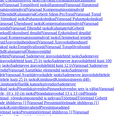
ad Ühenduspõlved jaoks
Tarvikud
Toruklambrid
Kinnitused
ed
Varuosad Torupõlved jaoks
Harutorud
Varuosad Harutorud
atsioonimuhvid
Varuosad Kompensatsioonimuhvid
Tihendid
Kulumaterjal
Geberit Silent-Pro
Torud
Varuosad Torud
Siirmikud jaoks
Puhastuskolmikud
Varuosad Puhastuskolmikud
aruosad Ühendused jaoks
Kompensatsioonimuhvid
Varuosad
hendid
Varuosad Tihendid jaoks
Kulumaterjal
Geberit
nekud
Erikujulised detailid
Varuosad Erikujulised detailid
osad Kompensatsioonimuhvid jaoks
Üleminekud teistele
sid
Äravooluühendused
Varuosad Äravooluühendused
akud jaoks
Torupõlvsifoonid
Varuosad Torupõlvsifoonid
did
Kulumaterjal
Õhutusventiilid
ehtrid
Varuosad Sademevee äravoolulehtrid jaoks
Sademevee
avoolulehtrid kuni 25 l/s jaoks
Sademevee äravoolulehtrid kuni 100
e jaoks
Sademevee äravoolulehtrid kuni 12 l/s
Varuosad Sademevee
endid
Varuosad Aurutõkke elemendid jaoks
Sademevee
dele
Varuosad Avariiülevooludele jaoks
Sademevee äravoolulehtritele
itele kuni 25 l/s jaoks
Kinnitused
Kinnitussüsteem d40–
innitustele
Harilik katusekuivendus
Sademevee
ikud jaoks
Põrandakuivendus
Pinnasekuivendus sees ja väljas
Varuosad
ele, 10 x 10 cm jaoks
Põrandaäravoolud 13 x 13 cm
Põranda
iistad, võrgukomponendid ja tarkvara
Tööriistad
Tööriistad Geberit
tade ühilduvus [1]
Varuosad Pressimistööriistade ühilduvus [1]
jaoks
Kontrollimisvahend
Pressimisseadmed
riistad jaoks
Pressimistööriistad ühilduvus [1]
Varuosad