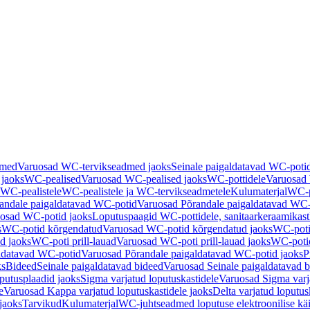
dmed
Varuosad WC-tervikseadmed jaoks
Seinale paigaldatavad WC-poti
 jaoks
WC-pealised
Varuosad WC-pealised jaoks
WC-pottidele
Varuosad 
WC-pealistele
WC-pealistele ja WC-tervikseadmetele
Kulumaterjal
WC-po
andale paigaldatavad WC-potid
Varuosad Põrandale paigaldatavad WC-
osad WC-potid jaoks
Loputuspaagid WC-pottidele, sanitaarkeraamikast
s
WC-potid kõrgendatud
Varuosad WC-potid kõrgendatud jaoks
WC-poti
ad jaoks
WC-poti prill-lauad
Varuosad WC-poti prill-lauad jaoks
WC-potid
ldatavad WC-potid
Varuosad Põrandale paigaldatavad WC-potid jaoks
P
ks
Bideed
Seinale paigaldatavad bideed
Varuosad Seinale paigaldatavad b
utusplaadid jaoks
Sigma varjatud loputuskastidele
Varuosad Sigma varja
e
Varuosad Kappa varjatud loputuskastidele jaoks
Delta varjatud loputus
jaoks
Tarvikud
Kulumaterjal
WC-juhtseadmed loputuse elektroonilise kä