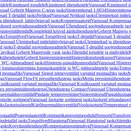
idele
Kinnitused torudele
Kinnitused ühendustele
Varuosad Kinnitused ü
osad Geberit Mapress C-teras jaoks
Süsteemitorud 1.0034
Süsteemitoru
sad T-detailid jaoks
Nelikud
Varuosad Nelikud jaoks
Üleminekud mittel
 ühendused, lahtivõetavad jaoks
Kompensaatorid
Varuosad Kompensaat
dused soojendusseadmele
Varuosad Ühendused soojendusseadmele jao
Süsteemitihendid
Komplektid kruvid äärikühendustele
Geberit Mapress 
oks
Torupõlved
Varuosad Torupõlved jaoks
T-detailid
Varuosad T-detailid
aruosad Üleminekud mittelahtivõetavad jaoks
Üleminekud ja ühendused
d jaoks
T-detailid soojendusseadmele
Varuosad T-detailid soojendussea
arvikud Geberit Mapressile vask jaoks
Tihendid torudele ja muhvidele
K
ikühendustele
Geberit hügieenisüsteem
Hügieeniloputusüksused
Varuosa
ja WC-juhtseadmed jaoks
Hügieeni-paigaldusmoodulid
Varuosad Hügieen
e loputussüsteemiga loputuskastidele ja WC-juhtseadmetele jaoks
Toitep
ud montaažiks
Varuosad Sirged istmeventiilid varjatud montaažiks jaoks
M
ega
Varuosad FlowFit pressühendustega jaoks
Mepla pressimisühendust
uulkraanid varjatud montaažiks
Varuosad Kuulkraanid varjatud montaa
ex pressimisühendustega
Ühendustega Compact
Varuosad Ühendustega
ueemaldusventiilid
Pindade tempereerimine
Süsteemitorud
Paigaldusmate
oturite sortiment
Varuosad Jaoturite sortiment jaoks
Jaoturid põrandasoo
oks
Jaoturisulgurid
Kiirõhueemaldusventiilid
Voolujaoturid
Temperatuuri 
ostaadid
Pearegulaatorid
Kommunikatsioonimoodulid
Sensorid
Transform
udetailid jaoks
Torupõlved
Harutorud
Varuosad Harutorud jaoks
Siirmik
jaoks
Keevitusühendused
Kompensatsioonimuhvid
Varuosad Kompensat