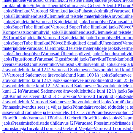
materjalidele
Varuosad Üleminekud teistele materjalidele jaoks
Äravoo
toruklambritele
Sulgurid
Tihendid
Kulumaterjal
Geberit Silent-PP
Torud
jaoks
Siirmikud
Varuosad Siirmikud jaoks
Puhastuskolmikud
Varuosad 
jaoks
Küünisühendused
Üleminekud teistele materjalidele
Äravooluühe
jaoks
Kujudetailid
Varuosad Kujudetailid jaoks
Torupõlved
Varuosad To
jaoks
SuperTube liitmikud
Varuosad SuperTube liitmikud jaoks
Põlved
Kompensatsioonimuhvid jaoks
Küünisühendused
Üleminekud teistele 
PE
Torud
Kujudetailid
Varuosad Kujudetailid jaoks
Torupõlved
Harutor
jaoks
SuperTube liitmikud
Põlved
Erikujulised detailid
Ühendused
Varuo
materjalidele
Varuosad Üleminekud teistele materjalidele jaoks
Keerme
jaoks
Ühenduspõlved
Varuosad Ühenduspõlved jaoks
Ühendusmuhvid
jaoks
Tigusifoonid
Varuosad Tigusifoonid jaoks
Tarvikud
Toruklambrid
veeärastuseks
Õhutusventiilid
Varuosad Õhutusventiilid jaoks
Energia t
äravoolulehtrid kuni 12 l/s
Varuosad Sademevee äravoolulehtrid kuni 1
l/s
Varuosad Sademevee äravoolulehtrid kuni 100 l/s jaoks
Sademevee ä
äravoolulehtrid kuni 12 l/s jaoks
Sademevee äravoolulehtrid kuni 25 l/
äravoolulehtritele kuni 12 l/s
Varuosad Sademevee äravoolulehtritele ku
kuni 12 l/s
Varuosad Sademevee äravoolulehtritele kuni 12 l/s jaoks
Sa
200
Kinnitussüsteem d250–315
Tarvikud
Varuosad Tarvikud jaoks
Sade
äravoolulehtrid
Varuosad Sademevee äravoolulehtrid jaoks
Aurutõkke 
Pinnasekuivendus sees ja väljas jaoks
Põrandaäravoolud rõdudele ja te
sissevoolud rõdudele ja terrassidele, 13 x 13 cm
Põrandasissevoolud 1
FlowFit jaoks
Varuosad Tööriistad Geberit FlowFit jaoks jaoks
Käsipre
jaoks
Pressimistööriistade ühilduvus [2]
Varuosad Pressimistööriistade 
tööriistadega
Tarvikud
Tööriistad Geberit Meplale
Varuosad Tööriistad 