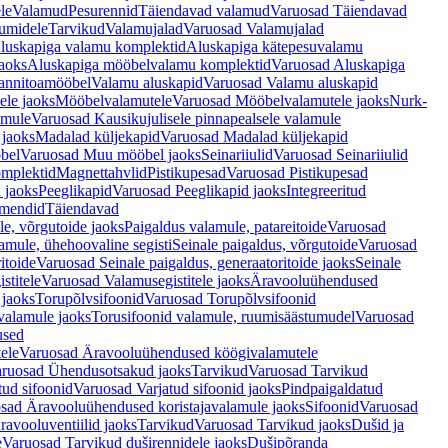
le
Valamud
Pesurennid
Täiendavad valamud
Varuosad Täiendavad
umidele
Tarvikud
Valamujalad
Varuosad Valamujalad
luskapiga valamu komplektid
Aluskapiga kätepesuvalamu
aoks
Aluskapiga mööbelvalamu komplektid
Varuosad Aluskapiga
annitoamööbel
Valamu aluskapid
Varuosad Valamu aluskapid
ele jaoks
Mööbelvalamutele
Varuosad Mööbelvalamutele jaoks
Nurk-
amule
Varuosad Kausikujulisele pinnapealsele valamule
 jaoks
Madalad küljekapid
Varuosad Madalad küljekapid
bel
Varuosad Muu mööbel jaoks
Seinariiulid
Varuosad Seinariiulid
omplektid
Magnettahvlid
Pistikupesad
Varuosad Pistikupesad
 jaoks
Peeglikapid
Varuosad Peeglikapid jaoks
Integreeritud
emendid
Täiendavad
e, võrgutoide jaoks
Paigaldus valamule, patareitoide
Varuosad
amule, ühehoovaline segisti
Seinale paigaldus, võrgutoide
Varuosad
itoide
Varuosad Seinale paigaldus, generaatoritoide jaoks
Seinale
stitele
Varuosad Valamusegistitele jaoks
Äravooluühendused
jaoks
Torupõlvsifoonid
Varuosad Torupõlvsifoonid
valamule jaoks
Torusifoonid valamule, ruumisäästumudel
Varuosad
used
ele
Varuosad Äravooluühendused köögivalamutele
ruosad Ühendusotsakud jaoks
Tarvikud
Varuosad Tarvikud
tud sifoonid
Varuosad Varjatud sifoonid jaoks
Pindpaigaldatud
sad Äravooluühendused koristajavalamule jaoks
Sifoonid
Varuosad
avooluventiilid jaoks
Tarvikud
Varuosad Tarvikud jaoks
Dušid ja
e
Varuosad Tarvikud duširennidele jaoks
Dušipõranda