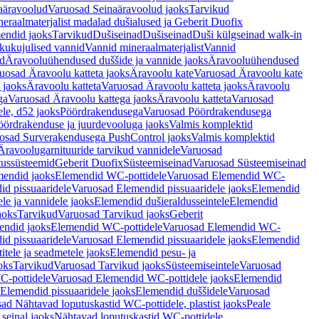
aäravoolud
Varuosad Seinaäravoolud jaoks
Tarvikud
eraalmaterjalist madalad dušialused ja Geberit Duofix
endid jaoks
Tarvikud
Dušiseinad
Dušiseinad
Duši külgseinad walk-in
ikukujulised vannid
Vannid mineraalmaterjalist
Vannid
ud
Äravooluühendused duššide ja vannide jaoks
Äravooluühendused
uosad Äravoolu katteta jaoks
Äravoolu kate
Varuosad Äravoolu kate
 jaoks
Äravoolu katteta
Varuosad Äravoolu katteta jaoks
Äravoolu
ga
Varuosad Äravoolu kattega jaoks
Äravoolu katteta
Varuosad
le, d52 jaoks
Pöördrakendusega
Varuosad Pöördrakendusega
ördrakenduse ja juurdevooluga jaoks
Valmis komplektid
osad Surverakendusega PushControl jaoks
Valmis komplektid
Äravoolugarnituuride tarvikud vannidele
Varuosad
utussüsteemid
Geberit Duofix
Süsteemiseinad
Varuosad Süsteemiseinad
mendid jaoks
Elemendid WC-pottidele
Varuosad Elemendid WC-
id pissuaaridele
Varuosad Elemendid pissuaaridele jaoks
Elemendid
le ja vannidele jaoks
Elemendid dušieraldusseintele
Elemendid
aoks
Tarvikud
Varuosad Tarvikud jaoks
Geberit
endid jaoks
Elemendid WC-pottidele
Varuosad Elemendid WC-
id pissuaaridele
Varuosad Elemendid pissuaaridele jaoks
Elemendid
tele ja seadmetele jaoks
Elemendid pesu- ja
oks
Tarvikud
Varuosad Tarvikud jaoks
Süsteemiseintele
Varuosad
-pottidele
Varuosad Elemendid WC-pottidele jaoks
Elemendid
Elemendid pissuaaridele jaoks
Elemendid duššidele
Varuosad
ad Nähtavad loputuskastid WC-pottidele, plastist jaoks
Peale
seinal jaoks
Nähtavad loputuskastid WC-pottidele,