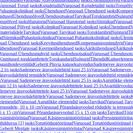
luühendused
Varuosad Äravooluühendused jaoks
Ühenduspõlved
Varuos
Varuosad Torud jaoks
Kujudetailid
Varuosad Kujudetailid jaoks
Torupõlv
Puhastuskolmikud jaoks
Ühendused
Varuosad Ühendused jaoks
Kompens
ndused
Ühenduspõlved
Ühendusotsakud
Tarvikud
Toruklambrid
Sulgurid
rupõlved jaoks
Harutorud
Varuosad Harutorud jaoks
Siirmikud
Varuosad 
Varuosad Põlved jaoks
Kolmikud
Varuosad Kolmikud jaoks
Ühendused
V
materjalidele
Tarvikud
Varuosad Tarvikud jaoks
Toruklambrid
Sulgurid
Ti
ud
Siirmikud
Puhastuskolmikud
Varuosad Puhastuskolmikud jaoks
Ülemi
sad Ühendused jaoks
Keevitusühendused
Kompensatsioonimuhvid
Varu
ühendused
Varuosad Keermeühendused jaoks
Äärikühendused
Äärikpuk
Varuosad Ühendusmuhvid jaoks
Ühendusotsakud
Varuosad Ühendusots
Kinnitused toruklambritele
Torukandurid
Sulgurid
Tihendid
Kaitseelemen
agasihoideventiilid
Geberit Pluvia katusekuivendus
Sademevee äravoolul
2 l/s jaoks
Sademevee äravoolulehtrid kuni 25 l/s
Varuosad Sademevee är
ravoolulehtrid rennidele
Varuosad Sademevee äravoolulehtrid rennidel
s
Varuosad Sademevee äravoolulehtrid kuni 25 l/s jaoks
Aurutõkke elem
ni 12 l/s jaoks
Sademevee äravoolulehtritele kuni 25 l/s
Avariiülevoolu
demevee äravoolulehtritele kuni 25 l/s
Varuosad Sademevee äravoolulehtr
mevee äravoolulehtritele
Varuosad Sademevee äravoolulehtritele jaoks
K
elemendid
Varuosad Aurutõkke elemendid jaoks
Tarvikud
Varuosad Tarv
rrassidele, 10 x 10 cm
Varuosad Põrandaäravoolud rõdudele ja terrassid
5 x 15 cm
Varuosad Põrandasissevoolud 15 x 15 cm jaoks
Tarvikud
Töör
ssimistööriistad
Varuosad Käsipressimistööriistad jaoks
Pressimistööriis
ühilduvus [2] jaoks
Torutöötlustööriistad
Varuosad Torutöötlustööriistad 
Geberit Meplale jaoks
Käsipressimistööriistad
Varuosad Käsipressimistöö