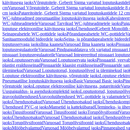
käivitusega jaoks
Võrgutoitele, Geberit Sigma varjatud loputuskastide
cm
Varuosad Võrgutoitele, Geberit Sigma varjatud loputuskastidele 8
cm jaoks
Patareitoitele, Geberit Sigma varjatud loputuskastidele 12 cm
WC-juhtseadmed pneumaatilise loputuskäivitusega jaoks
Kahesüsteems
WC-juhtseadmetele
Varuosad Tarvikud WC-juhtseadmetele jaoks
Paig
loputuse elektroonilise käivitusega jaoks
Ühendused
Geberit Monolith 
Seinapealsetele WC-pottidele jaoks
Põrandapealsetele WC-pottidele
Va
Sanitaarmoodulid bideedele jaoks
Seina- ja põrandapealsetele bideede
loputusservaga jaoks
Ilma kaaneta
Varuosad Ilma kaaneta jaoks
Pissuaa
loputusregulaatorile
Varuosad Pindpaigaldatava või varjatud pissuaari l
pissuaari loputusregulaatorile
Varuosad Integreeritud pissuaari loputusr
jaoks
Loputusservata
Varuosad Loputusservata jaoks
Pissuaarid, veeva
plastist eraldusseinad
Pissuaaride klaasist eraldusseinad
Pissuaaride san
üleminekud
Varuosad Loputustorud, loputuspõlved ja üleminekud jao
Loputuse elektroonilise käivitusega, võrgutoide jaoks
Loputuse elektro
Pneumaatilise loputuskäivitusega jaoks
Basic
Varuosad Basic jaoks
Pin
võrgutoide jaoks
Loputuse elektroonilise käivitusega, patareitoide
Varuo
Uuspaigaldus- ja asenduskomplektid jaoks
Loputustorud, loputuspõlv
äravooluühendused
Äravooluühendused WC-pottidele ja valamutele
V
jaoks
Ühendusotsakud
Varuosad Ühendusotsakud jaoks
Ühenduskompl
Ühendused PVC-st jaoks
Mansetid ja kattekübarad
Ülemineku- ja ühen
jaoks
Tigusifoonid
Varuosad Tigusifoonid jaoks
Torupõlvsifoonid
Varuo
jaoks
Ühendusotsakud
Varuosad Ühendusotsakud jaoks
Ühenduspõlve
jaoks
Torupõlvsifoonid
Varuosad Torupõlvsifoonid jaoks
Ühendusotsa
jaoks
Mööbelvalamud
Varuosad Mööbelvalamud jaoks
Pinnapealsed v