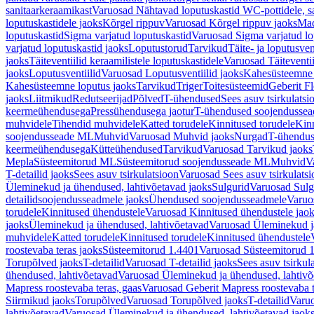
sanitaarkeraamikast
Varuosad Nähtavad loputuskastid WC-pottidele, sa
loputuskastidele jaoks
Kõrgel rippuv
Varuosad Kõrgel rippuv jaoks
Mad
loputuskastid
Sigma varjatud loputuskastid
Varuosad Sigma varjatud lo
varjatud loputuskastid jaoks
Loputustorud
Tarvikud
Täite- ja loputusven
jaoks
Täiteventiilid keraamilistele loputuskastidele
Varuosad Täiteventii
jaoks
Loputusventiilid
Varuosad Loputusventiilid jaoks
Kahesüsteemne 
Kahesüsteemne loputus jaoks
Tarvikud
Triger
Toitesüsteemid
Geberit F
jaoks
Liitmikud
Redutseerijad
Põlved
T-ühendused
Sees asuv tsirkulatsi
keermeühendusega
Pressühendusega jaotur
T-ühendused soojendusse
muhvidele
Tihendid muhvidele
Katted torudele
Kinnitused torudele
Kinn
soojendusseade ML
Muhvid
Varuosad Muhvid jaoks
Nurgad
T-ühendu
keermeühendusega
Kütteühendused
Tarvikud
Varuosad Tarvikud jaoks
Mepla
Süsteemitorud ML
Süsteemitorud soojendusseade ML
Muhvid
V
T-detailid jaoks
Sees asuv tsirkulatsioon
Varuosad Sees asuv tsirkulatsi
Üleminekud ja ühendused, lahtivõetavad jaoks
Sulgurid
Varuosad Sulg
detailidsoojendusseadmele jaoks
Ühendused soojendusseadmele
Varuo
torudele
Kinnitused ühendustele
Varuosad Kinnitused ühendustele jao
jaoks
Üleminekud ja ühendused, lahtivõetavad
Varuosad Üleminekud ja
muhvidele
Katted torudele
Kinnitused torudele
Kinnitused ühendustele
roostevaba teras jaoks
Süsteemitorud 1.4401
Varuosad Süsteemitorud 1
Torupõlved jaoks
T-detailid
Varuosad T-detailid jaoks
Sees asuv tsirkul
ühendused, lahtivõetavad
Varuosad Üleminekud ja ühendused, lahtivõ
Mapress roostevaba teras, gaas
Varuosad Geberit Mapress roostevaba t
Siirmikud jaoks
Torupõlved
Varuosad Torupõlved jaoks
T-detailid
Varuo
lahtivõetavad
Varuosad Üleminekud ja ühendused, lahtivõetavad jaok