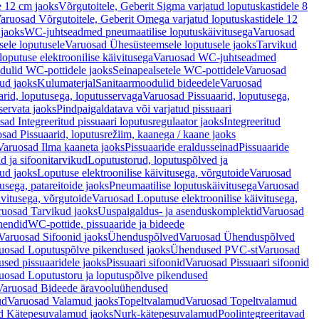
e 12 cm jaoks
Võrgutoitele, Geberit Sigma varjatud loputuskastidele 8
aruosad Võrgutoitele, Geberit Omega varjatud loputuskastidele 12
 jaoks
WC-juhtseadmed pneumaatilise loputuskäivitusega
Varuosad
ele loputusele
Varuosad Ühesüsteemsele loputusele jaoks
Tarvikud
putuse elektroonilise käivitusega
Varuosad WC-juhtseadmed
dulid WC-pottidele jaoks
Seinapealsetele WC-pottidele
Varuosad
ud jaoks
Kulumaterjal
Sanitaarmoodulid bideedele
Varuosad
arid, loputusega, loputusservaga
Varuosad Pissuaarid, loputusega,
servata jaoks
Pindpaigaldatava või varjatud pissuaari
ad Integreeritud pissuaari loputusregulaator jaoks
Integreeritud
sad Pissuaarid, loputusrežiim, kaanega / kaane jaoks
Varuosad Ilma kaaneta jaoks
Pissuaaride eraldusseinad
Pissuaaride
d ja sifoonitarvikud
Loputustorud, loputuspõlved ja
ud jaoks
Loputuse elektroonilise käivitusega, võrgutoide
Varuosad
usega, patareitoide jaoks
Pneumaatilise loputuskäivitusega
Varuosad
ivitusega, võrgutoide
Varuosad Loputuse elektroonilise käivitusega,
ruosad Tarvikud jaoks
Uuspaigaldus- ja asenduskomplektid
Varuosad
hendid
WC-pottide, pissuaaride ja bideede
Varuosad Sifoonid jaoks
Ühenduspõlved
Varuosad Ühenduspõlved
uosad Loputuspõlve pikendused jaoks
Ühendused PVC-st
Varuosad
ed pissuaaridele jaoks
Pissuaari sifoonid
Varuosad Pissuaari sifoonid
uosad Loputustoru ja loputuspõlve pikendused
Varuosad Bideede äravooluühendused
ud
Varuosad Valamud jaoks
Topeltvalamud
Varuosad Topeltvalamud
d Kätepesuvalamud jaoks
Nurk-kätepesuvalamud
Poolintegreeritavad