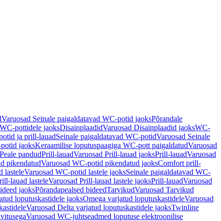
d
Varuosad Seinale paigaldatavad WC-potid jaoks
Põrandale
WC-pottidele jaoks
Disainplaadid
Varuosad Disainplaadid jaoks
WC-
tid ja prill-lauad
Seinale paigaldatavad WC-potid
Varuosad Seinale
potid jaoks
Keraamilise loputuspaagiga WC-pott paigaldatud
Varuosad
Peale pandud
Prill-lauad
Varuosad Prill-lauad jaoks
Prill-lauad
Varuosad
d pikendatud
Varuosad WC-potid pikendatud jaoks
Comfort prill-
 lastele
Varuosad WC-potid lastele jaoks
Seinale paigaldatavad WC-
rill-lauad lastele
Varuosad Prill-lauad lastele jaoks
Prill-lauad
Varuosad
ideed jaoks
Põrandapealsed bideed
Tarvikud
Varuosad Tarvikud
tud loputuskastidele jaoks
Omega varjatud loputuskastidele
Varuosad
kastidele
Varuosad Delta varjatud loputuskastidele jaoks
Twinline
ivitusega
Varuosad WC-juhtseadmed loputuse elektroonilise