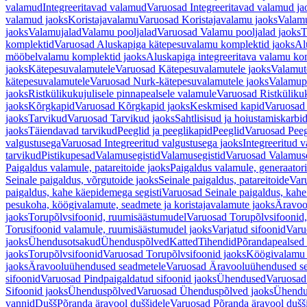
valamud
Integreeritavad valamud
Varuosad Integreeritavad valamud ja
valamud jaoks
Koristajavalamu
Varuosad Koristajavalamu jaoks
Valam
jaoks
Valamujalad
Valamu pooljalad
Varuosad Valamu pooljalad jaoks
T
komplektid
Varuosad Aluskapiga kätepesuvalamu komplektid jaoks
Al
mööbelvalamu komplektid jaoks
Aluskapiga integreeritava valamu ko
jaoks
Kätepesuvalamutele
Varuosad Kätepesuvalamutele jaoks
Valamut
kätepesuvalamutele
Varuosad Nurk-kätepesuvalamutele jaoks
Valamup
jaoks
Ristkülikukujulisele pinnapealsele valamule
Varuosad Ristkülikuk
jaoks
Kõrgkapid
Varuosad Kõrgkapid jaoks
Keskmised kapid
Varuosad
jaoks
Tarvikud
Varuosad Tarvikud jaoks
Sahtlisisud ja hoiustamiskarbi
jaoks
Täiendavad tarvikud
Peeglid ja peeglikapid
Peeglid
Varuosad Peeg
valgustusega
Varuosad Integreeritud valgustusega jaoks
Integreeritud v
tarvikud
Pistikupesad
Valamusegistid
Valamusegistid
Varuosad Valamuse
Paigaldus valamule, patareitoide jaoks
Paigaldus valamule, generaatori
Seinale paigaldus, võrgutoide jaoks
Seinale paigaldus, patareitoide
Varu
paigaldus, kahe käepidemega segisti
Varuosad Seinale paigaldus, kahe
pesukoha, köögivalamute, seadmete ja koristajavalamute jaoks
Äravoo
jaoks
Torupõlvsifoonid, ruumisäästumudel
Varuosad Torupõlvsifoonid,
Torusifoonid valamule, ruumisäästumudel jaoks
Varjatud sifoonid
Varu
jaoks
Ühendusotsakud
Ühenduspõlved
Katted
Tihendid
Põrandapealsed 
jaoks
Torupõlvsifoonid
Varuosad Torupõlvsifoonid jaoks
Köögivalamu
jaoks
Äravooluühendused seadmetele
Varuosad Äravooluühendused se
sifoonid
Varuosad Pindpaigaldatud sifoonid jaoks
Ühendused
Varuosad
Sifoonid jaoks
Ühenduspõlved
Varuosad Ühenduspõlved jaoks
Ühendu
vannid
Dušš
Põranda äravool duššidele
Varuosad Põranda äravool dušši