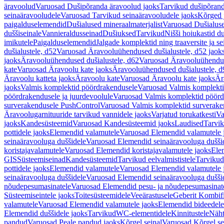
äravoolud
Varuosad Dušipõranda äravoolud jaoks
Tarvikud dušipõrand
seinaäravooludele
Varuosad Tarvikud seinaäravooludele jaoks
Kõrged 
paigalduselemendid
Dušialused mineraalmaterjalist
Varuosad Dušialuse
duššiseinale
Vannieraldusseinad
Dušiuksed
Tarvikud
Nišši hoiukastid d
imikutele
Paigalduselemendid
Jalgade komplektid ning traaversite ja s
dušialustele, d52
Varuosad Äravooluühendused dušialustele, d52 jaok
jaoks
Äravooluühendused dušialustele, d62
Varuosad Äravooluühenduse
kate
Varuosad Äravoolu kate jaoks
Äravooluühendused dušialustele, d
Äravoolu katteta jaoks
Äravoolu kate
Varuosad Äravoolu kate jaoks
Är
jaoks
Valmis komplektid pöördrakendusele
Varuosad Valmis komplekti
pöördrakendusele ja juurdevoolule
Varuosad Valmis komplektid pöördr
surverakendusele PushControl
Varuosad Valmis komplektid surverake
Äravoolugarnituuride tarvikud vannidele jaoks
Varjatud torukatkesti
Va
jaoks
Kandesüsteemid
Varuosad Kandesüsteemid jaoks
Laudised
Tarvi
pottidele jaoks
Elemendid valamutele
Varuosad Elemendid valamutele 
seinaäravooluga duššidele
Varuosad Elemendid seinaäravooluga duššid
koristajavalamutele
Varuosad Elemendid koristajavalamutele jaoks
Ele
GIS
Süsteemiseinad
Kandesüsteemid
Tarvikud eelvalmististele
Tarvikud 
pottidele jaoks
Elemendid valamutele
Varuosad Elemendid valamutele 
seinaäravooluga duššidele
Varuosad Elemendid seinaäravooluga duššid
nõudepesumasinatele
Varuosad Elemendid pesu- ja nõudepesumasinate
Süsteemiseintele jaoks
Toitesüsteemidele
Veeärastusele
Geberit Kombif
valamutele
Varuosad Elemendid valamutele jaoks
Elemendid bideedele
Elemendid duššidele jaoks
Tarvikud
WC-elementidele
Kinnitustele
Näht
pandud
Varuosad Peale pandud jaoks
Kõrgel seinal
Varuosad Kõrgel se