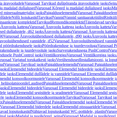
a äravooludele
Varuosad Tarvikud dušipõranda äravooludele jaoks
Sein
ja madalad dušialused
Varuosad Kõrged ja madalad dušialused jaoks
Min
d mineraalmaterjalist jaoks
Paigalduselemendid
Varuosad Paigalduselem
uššidele
Nišši hoiukastid
Tarvikud
Vannid
Vannid sanitaarakrüülist
Ristkül
einaankrute komplektid
Tarvikud
Remondikomplektid
Täiendavad tarvik
s
Äravoolu kattega
Varuosad Äravoolu kattega jaoks
Äravoolu katteta
Var
d dušialustele, d62 jaoks
Äravoolu kattega
Varuosad Äravoolu kattega
90
Varuosad Äravooluühendused dušialustele, d90 jaoks
Äravoolu katte
avooluühendused vannidele, d52
Varuosad Äravooluühendused vannide
d pöördrakendusele jaoks
Pöördrakenduse ja juurdevooluga
Varuosad Pö
akendusele ja juurdevoolule jaoks
Surverakendusega PushControl
Varu
ndusele PushControl jaoks
Ventiilkorgiga
Varuosad Ventiilkorgiga jaoks
ruosad Varjatud torukatkesti jaoks
Veeühendused
Installatsiooni- ja lop
kud
Varuosad Tarvikud jaoks
Paigalduselemendid
Varuosad Paigaldusele
jaoks
Elemendid bideedele
Varuosad Elemendid bideedele jaoks
Elemend
ele jaoks
Elemendid duššidele ja vannidele
Varuosad Elemendid duššide
mendid konsoolkoormustele
Varuosad Elemendid konsoolkoormustele j
heliisolatsioonile
Laudised
Paigalduselemendid
Varuosad Paigalduselem
jaoks
Elemendid bideedele
Varuosad Elemendid bideedele jaoks
Elemend
ele jaoks
Elemendid segistitele ja seadmetele
Varuosad Elemendid segisti
le jaoks
Elemendid konsoolkoormustele
Tarvikud
Varuosad Tarvikud ja
ix
Paigalduselemendid
Varuosad Paigalduselemendid jaoks
Elemendid WC
Varuosad Elemendid bideedele jaoks
Elemendid pissuaaridele
Varuosad 
avad loputuskastid
Nähtavad loputuskastid WC-pottidele, plastist
Varuos
inal jaoks
Madalal ja poolkõrgel, seinal
Varuosad Madalal ja poolkõrgel, 