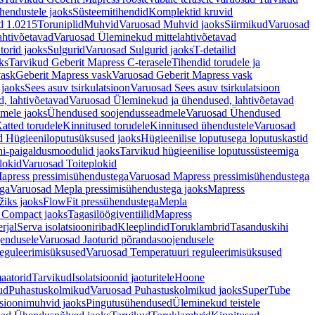
hendustele jaoks
Süsteemitihendid
Komplektid kruvid
d 1.0215
Toruniplid
Muhvid
Varuosad Muhvid jaoks
Siirmikud
Varuosad
ahtivõetavad
Varuosad Üleminekud mittelahtivõetavad
orid jaoks
Sulgurid
Varuosad Sulgurid jaoks
T-detailid
ks
Tarvikud Geberit Mapress C-terasele
Tihendid torudele ja
vask
Geberit Mapress vask
Varuosad Geberit Mapress vask
 jaoks
Sees asuv tsirkulatsioon
Varuosad Sees asuv tsirkulatsioon
, lahtivõetavad
Varuosad Üleminekud ja ühendused, lahtivõetavad
dmele jaoks
Ühendused soojendusseadmele
Varuosad Ühendused
atted torudele
Kinnitused torudele
Kinnitused ühendustele
Varuosad
d Hügieeniloputusüksused jaoks
Hügieenilise loputusega loputuskastid
i-paigaldusmoodulid jaoks
Tarvikud hügieenilise loputussüsteemiga
lokid
Varuosad Toiteplokid
apress pressimisühendustega
Varuosad Mapress pressimisühendustega
ega
Varuosad Mepla pressimisühendustega jaoks
Mapress
žiks jaoks
FlowFit pressühendustega
Mepla
 Compact jaoks
Tagasilöögiventiilid
Mapress
rjal
Serva isolatsiooniribad
Kleeplindid
Toruklambrid
Tasanduskihi
jendusele
Varuosad Jaoturid põrandasoojendusele
reguleerimisüksused
Varuosad Temperatuuri reguleerimisüksused
aatorid
Tarvikud
Isolatsioonid jaoturitele
Hoone
ud
Puhastuskolmikud
Varuosad Puhastuskolmikud jaoks
SuperTube
sioonimuhvid jaoks
Pingutusühendused
Üleminekud teistele