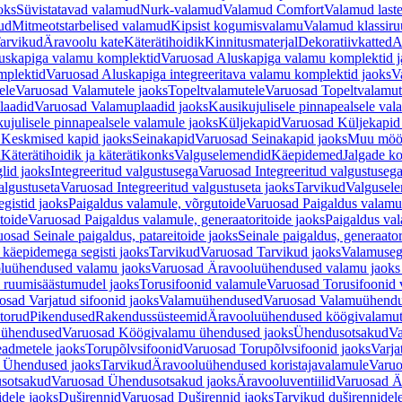
oks
Süvistatavad valamud
Nurk-valamud
Valamud Comfort
Valamud laste
ud
Mitmeotstarbelised valamud
Kipsist kogumisvalamu
Valamud klassiru
arvikud
Äravoolu kate
Käterätihoidik
Kinnitusmaterjal
Dekoratiivkatted
A
uskapiga valamu komplektid
Varuosad Aluskapiga valamu komplektid j
mplektid
Varuosad Aluskapiga integreeritava valamu komplektid jaoks
V
ele
Varuosad Valamutele jaoks
Topeltvalamutele
Varuosad Topeltvalamut
laadid
Varuosad Valamuplaadid jaoks
Kausikujulisele pinnapealsele val
ujulisele pinnapealsele valamule jaoks
Küljekapid
Varuosad Küljekapid
 Keskmised kapid jaoks
Seinakapid
Varuosad Seinakapid jaoks
Muu möö
d
Käterätihoidik ja käterätikonks
Valguselemendid
Käepidemed
Jalgade k
lid jaoks
Integreeritud valgustusega
Varuosad Integreeritud valgustusega
algustuseta
Varuosad Integreeritud valgustuseta jaoks
Tarvikud
Valgusel
gistid jaoks
Paigaldus valamule, võrgutoide
Varuosad Paigaldus valamul
toide
Varuosad Paigaldus valamule, generaatoritoide jaoks
Paigaldus val
osad Seinale paigaldus, patareitoide jaoks
Seinale paigaldus, generaator
 käepidemega segisti jaoks
Tarvikud
Varuosad Tarvikud jaoks
Valamusegi
luühendused valamu jaoks
Varuosad Äravooluühendused valamu jaoks 
 ruumisäästumudel jaoks
Torusifoonid valamule
Varuosad Torusifoonid 
osad Varjatud sifoonid jaoks
Valamuühendused
Varuosad Valamuühend
torud
Pikendused
Rakendussüsteemid
Äravooluühendused köögivalamut
 ühendused
Varuosad Köögivalamu ühendused jaoks
Ühendusotsakud
Va
admetele jaoks
Torupõlvsifoonid
Varuosad Torupõlvsifoonid jaoks
Varja
 Ühendused jaoks
Tarvikud
Äravooluühendused koristajavalamule
Varuo
sotsakud
Varuosad Ühendusotsakud jaoks
Äravooluventiilid
Varuosad Är
dele jaoks
Duširennid
Varuosad Duširennid jaoks
Tarvikud duširennidel