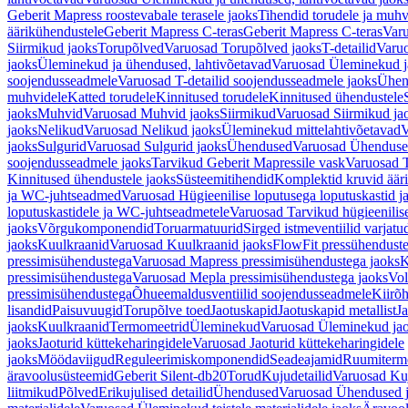
Geberit Mapress roostevabale terasele jaoks
Tihendid torudele ja muhv
äärikühendustele
Geberit Mapress C-teras
Geberit Mapress C-teras
Varu
Siirmikud jaoks
Torupõlved
Varuosad Torupõlved jaoks
T-detailid
Varuo
jaoks
Üleminekud ja ühendused, lahtivõetavad
Varuosad Üleminekud ja
soojendusseadmele
Varuosad T-detailid soojendusseadmele jaoks
Ühen
muhvidele
Katted torudele
Kinnitused torudele
Kinnitused ühendustele
jaoks
Muhvid
Varuosad Muhvid jaoks
Siirmikud
Varuosad Siirmikud ja
jaoks
Nelikud
Varuosad Nelikud jaoks
Üleminekud mittelahtivõetavad
V
jaoks
Sulgurid
Varuosad Sulgurid jaoks
Ühendused
Varuosad Ühenduse
soojendusseadmele jaoks
Tarvikud Geberit Mapressile vask
Varuosad T
Kinnitused ühendustele jaoks
Süsteemitihendid
Komplektid kruvid äär
ja WC-juhtseadmed
Varuosad Hügieenilise loputusega loputuskastid 
loputuskastidele ja WC-juhtseadmetele
Varuosad Tarvikud hügieenilis
jaoks
Võrgukomponendid
Toruarmatuurid
Sirged istmeventiilid varjat
jaoks
Kuulkraanid
Varuosad Kuulkraanid jaoks
FlowFit pressühendust
pressimisühendustega
Varuosad Mapress pressimisühendustega jaoks
K
pressimisühendustega
Varuosad Mepla pressimisühendustega jaoks
Vol
pressimisühendustega
Õhueemaldusventiilid soojendusseadmele
Kiirõh
lisandid
Paisuvuugid
Torupõlve toed
Jaotuskapid
Jaotuskapid metallist
Ja
jaoks
Kuulkraanid
Termomeetrid
Üleminekud
Varuosad Üleminekud ja
jaoks
Jaoturid küttekeharingidele
Varuosad Jaoturid küttekeharingidele
jaoks
Möödaviigud
Reguleerimiskomponendid
Seadeajamid
Ruumiterm
äravoolusüsteemid
Geberit Silent-db20
Torud
Kujudetailid
Varuosad Kuj
liitmikud
Põlved
Erikujulised detailid
Ühendused
Varuosad Ühendused 