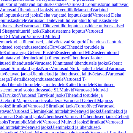
tustorud nähtavad loputuskastidele
Varuosad Loputustorud nähtavad
Varuosad Ühendused jaoks
Nurkventiilid
Mansetid
Varjatud
d loputuskastid jaoks
Delta varjatud loputuskastid
Varuosad Delta
oputuskastidele
Varuosad Täiteventiilid varjatud loputuskastidele
universaalsed
Varuosad Täiteventiilid loputuskastidele universaalsed
 Sisegarnituurid jaoks
Kahesüsteemne loputus
Varuosad
rud SL
Muhvid
Varuosad Muhvid
eminekud ja ühendused, lahtivõetavad
Sulgurid
Ühendused
Jaoturid
dused soojendusseadmele
Tarvikud
Tihendid torudele ja
le
Kulumaterjal
Geberit PushFit
Süsteemitorud ML
Süsteemitorud
ahutatavad üleminekud ja ühendused
Ühendused
Jaotur
itused ühendustele
Varuosad Kinnitused ühendustele jaoks
Geberit
uosad Siirmikud jaoks
Nurk
Varuosad Nurk jaoks
T-detailid
Varuosad
tivõetavad jaoks
Üleminekud ja ühendused, lahtivõetavad
Varuosad
usega
T-detailidsoojendusseadmele
Varuosad T-
aoks
Tihendid torudele ja muhvidele
Katted torudele
Kinnitused
steemitorud soojendusseade SL
Muhvid
Varuosad Muhvid
a
Tarvikud
Varuosad Tarvikud jaoks
Tihendid torudele ja
s
Geberit Mapress roostevaba teras
Varuosad Geberit Mapress
jaoks
Siirmikud
Varuosad Siirmikud jaoks
Torupõlved
Varuosad
etavad
Varuosad Üleminekud mittelahtivõetavad jaoks
Üleminekud ja
aruosad Sulgurid jaoks
Ühendused
Varuosad Ühendused jaoks
Geberit
aoks
Toruniplid
Muhvid
Varuosad Muhvid jaoks
Siirmikud
Varuosad
d mittelahtivõetavad jaoks
Üleminekud ja ühendused,
s
Tarvikud Geberit Mapress roostevabale terasele
Varuosad Tarvikud