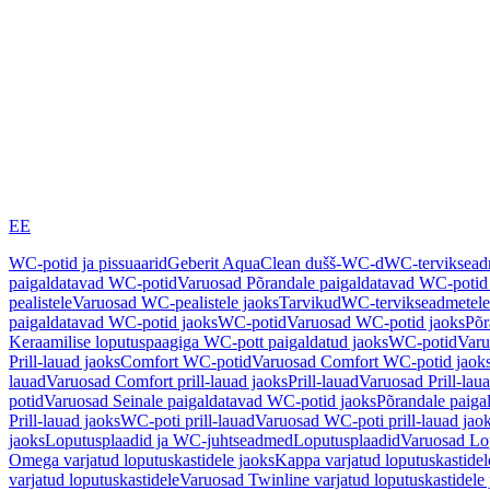
EE
WC-potid ja pissuaarid
Geberit AquaClean dušš-WC-d
WC-terviksea
paigaldatavad WC-potid
Varuosad Põrandale paigaldatavad WC-potid
pealistele
Varuosad WC-pealistele jaoks
Tarvikud
WC-tervikseadmetele
paigaldatavad WC-potid jaoks
WC-potid
Varuosad WC-potid jaoks
Põr
Keraamilise loputuspaagiga WC-pott paigaldatud jaoks
WC-potid
Varu
Prill-lauad jaoks
Comfort WC-potid
Varuosad Comfort WC-potid jaok
lauad
Varuosad Comfort prill-lauad jaoks
Prill-lauad
Varuosad Prill-lau
potid
Varuosad Seinale paigaldatavad WC-potid jaoks
Põrandale paiga
Prill-lauad jaoks
WC-poti prill-lauad
Varuosad WC-poti prill-lauad jao
jaoks
Loputusplaadid ja WC-juhtseadmed
Loputusplaadid
Varuosad Lop
Omega varjatud loputuskastidele jaoks
Kappa varjatud loputuskastidel
varjatud loputuskastidele
Varuosad Twinline varjatud loputuskastidele 