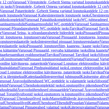
le 12 cm
Varuosad Võrgutoitele, Geberit Sigma varjatud loputuskastidel
 cm jaoks
Võrgutoitele, Geberit Omega varjatud loputuskastidele 12 cm
V
Varuosad Patareitoitele, Geberit Sigma varjatud loputuskastidele 12 cm
ele loputusele
Varuosad Kahesüsteemsele loputusele jaoks
Ühesüsteems
alduskomplektid
Varuosad Paigalduskomplektid jaoks
WC-juhtseadmed lo
sanitaarmoodulid
Sanitaarmoodulid WC-pottidele
Varuosad Sanitaarmoo
ruosad Põrandapealsetele WC-pottidele jaoks
Tarvikud
Varuosad Tarvik
le
Varuosad Seina- ja põrandapealsetele bideedele jaoks
Pissuaarid
Pissua
rid, loputusega, loputusservata
Varuosad Pissuaarid, loputusega, loputus
oputusregulaatorile jaoks
Integreeritud pissuaari loputusregulaator
Varuos
egulaatorile jaoks
Pissuaarid, loputusrežiim, kaanega / kaane jaoks
Varuo
ba käitamine
Varuosad Pissuaarid, veevaba käitamine jaoks
Ilma kaaneta
itaarkeraamikast eraldusseinad
Tarvikud
Varuosad Tarvikud jaoks
Sifooni
ks
Kinnitusmaterjal
Pissuaari loputusregulaatorid
Varjatud
Varuosad Varjat
onilise käivitusega, patareitoide
Varuosad Loputuse elektroonilise käivit
dpaigaldatud
Varuosad Pindpaigaldatud jaoks
Loputuse elektroonilise kä
sad Loputuse elektroonilise käivitusega, patareitoide jaoks
Tarvikud
Va
ed ja üleminekud
Katteplaadid
Integreeritud juhtnupud
Käsitsemise abiva
aruosad Äravooluühendused WC-pottidele ja valamutele jaoks
Sifoonid
ektid
Varuosad Ühenduskomplektid jaoks
Loputuspõlve pikendused
Var
dusdetailid
Äravooluühendused pissuaaridele
Varuosad Äravooluühendus
sad Torupõlvsifoonid jaoks
Loputustoru ja loputuspõlve pikendused
Var
d
Varuosad Ühenduspõlved jaoks
Mansetid
Bideede äravooluühendused
kud
Ühenduspõlved
Katted
Ühendused
Tihendid
Pesuplats
Valamud
Valam
alamud
Varuosad Pinnapealsed valamud jaoks
Kätepesuvalamud
Varuosa