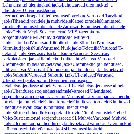
Lahutamatud üleminekud jaoks
Lahutatavad üleminekud ja
ühendused
Ühendused
Jaotur
keermeühendusega
Kütteühendused
Tarvikud
Varuosad Tarvikud
jaoks
Tihendid torudele ja muhvidele
Katted torudele
Kinnitused
torudele
Kinnitused ühendustele
Varuosad Kinnitused ühendustele
jaoks
Geberit Mepla
Süsteemitorud ML
Süsteemitorud
soojendusseade ML
Muhvid
Varuosad Muhvid
jaoks
Liitmikud
Varuosad Liitmikud jaoks
Siirmikud
Varuosad
Siirmikud jaoks
Nurk
Varuosad Nurk jaoks
T-detailid
Varuosad T-
detailid jaoks
Sees asuv tsirkulatsioon
Varuosad Sees asuv
tsirkulatsioon jaoks
Üleminekud mittelahtivõetavad
Varuosad
Üleminekud mittelahtivõetavad jaoks
Üleminekud ja ühendused,
lahtivõetavad
Varuosad Üleminekud ja ühendused, lahtivõetavad
jaoks
Sulgurid
Varuosad Sulgurid jaoks
Ühendused
Varuosad
Ühendused jaoks
Jaoturid keermeühendusega
T-
detailidsoojendusseadmele
Varuosad T-detailidsoojendusseadmele
jaoks
Ühendused soojendusseadmele
Varuosad Ühendused
soojendusseadmele jaoks
Tarvikud
Varuosad Tarvikud jaoks
Tihendid
torudele ja muhvidele
Katted torudele
Kinnitused torudele
Kinnitused
ühendustele
Varuosad Kinnitused ühendustele
jaoks
Süsteemitihendid
Komplektid kruvid äärikühendustele
Geberit
Volex
Süsteemitorud soojendusseade SL
Muhvid
Varuosad Muhvid
jaoks
Üleminekud ja ühendused, lahtivõetavad
Varuosad Üleminekud
ja ühendused, lahtivõetavad jaoks
Ühendused
Jaoturid