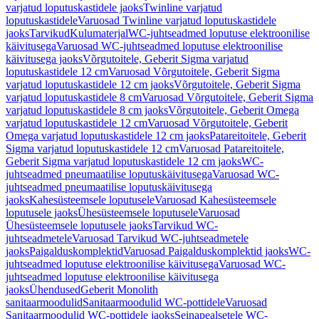
varjatud loputuskastidele jaoks
Twinline varjatud
loputuskastidele
Varuosad Twinline varjatud loputuskastidele
jaoks
Tarvikud
Kulumaterjal
WC-juhtseadmed loputuse elektroonilise
käivitusega
Varuosad WC-juhtseadmed loputuse elektroonilise
käivitusega jaoks
Võrgutoitele, Geberit Sigma varjatud
loputuskastidele 12 cm
Varuosad Võrgutoitele, Geberit Sigma
varjatud loputuskastidele 12 cm jaoks
Võrgutoitele, Geberit Sigma
varjatud loputuskastidele 8 cm
Varuosad Võrgutoitele, Geberit Sigma
varjatud loputuskastidele 8 cm jaoks
Võrgutoitele, Geberit Omega
varjatud loputuskastidele 12 cm
Varuosad Võrgutoitele, Geberit
Omega varjatud loputuskastidele 12 cm jaoks
Patareitoitele, Geberit
Sigma varjatud loputuskastidele 12 cm
Varuosad Patareitoitele,
Geberit Sigma varjatud loputuskastidele 12 cm jaoks
WC-
juhtseadmed pneumaatilise loputuskäivitusega
Varuosad WC-
juhtseadmed pneumaatilise loputuskäivitusega
jaoks
Kahesüsteemsele loputusele
Varuosad Kahesüsteemsele
loputusele jaoks
Ühesüsteemsele loputusele
Varuosad
Ühesüsteemsele loputusele jaoks
Tarvikud WC-
juhtseadmetele
Varuosad Tarvikud WC-juhtseadmetele
jaoks
Paigalduskomplektid
Varuosad Paigalduskomplektid jaoks
WC-
juhtseadmed loputuse elektroonilise käivitusega
Varuosad WC-
juhtseadmed loputuse elektroonilise käivitusega
jaoks
Ühendused
Geberit Monolith
sanitaarmoodulid
Sanitaarmoodulid WC-pottidele
Varuosad
Sanitaarmoodulid WC-pottidele jaoks
Seinapealsetele WC-