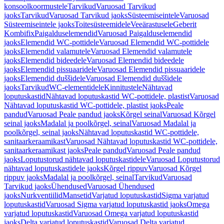
konsoolkoormustele
Tarvikud
Varuosad Tarvikud
jaoks
Tarvikud
Varuosad Tarvikud jaoks
Süsteemiseintele
Varuosad
Süsteemiseintele jaoks
Toitesüsteemidele
Veeärastusele
Geberit
Kombifix
Paigalduselemendid
Varuosad Paigalduselemendid
jaoks
Elemendid WC-pottidele
Varuosad Elemendid WC-pottidele
jaoks
Elemendid valamutele
Varuosad Elemendid valamutele
jaoks
Elemendid bideedele
Varuosad Elemendid bideedele
jaoks
Elemendid pissuaaridele
Varuosad Elemendid pissuaaridele
jaoks
Elemendid duššidele
Varuosad Elemendid duššidele
jaoks
Tarvikud
WC-elementidele
Kinnitustele
Nähtavad
loputuskastid
Nähtavad loputuskastid WC-pottidele, plastist
Varuosad
Nähtavad loputuskastid WC-pottidele, plastist jaoks
Peale
pandud
Varuosad Peale pandud jaoks
Kõrgel seinal
Varuosad Kõrgel
seinal jaoks
Madalal ja poolkõrgel, seinal
Varuosad Madalal ja
poolkõrgel, seinal jaoks
Nähtavad loputuskastid WC-pottidele,
sanitaarkeraamikast
Varuosad Nähtavad loputuskastid WC-pottidele,
sanitaarkeraamikast jaoks
Peale pandud
Varuosad Peale pandud
jaoks
Loputustorud nähtavad loputuskastidele
Varuosad Loputustorud
nähtavad loputuskastidele jaoks
Kõrgel rippuv
Varuosad Kõrgel
rippuv jaoks
Madalal ja poolkõrgel, seinal
Tarvikud
Varuosad
Tarvikud jaoks
Ühendused
Varuosad Ühendused
jaoks
Nurkventiilid
Mansetid
Varjatud loputuskastid
Sigma varjatud
loputuskastid
Varuosad Sigma varjatud loputuskastid jaoks
Omega
varjatud loputuskastid
Varuosad Omega varjatud loputuskastid
jaoks
Delta varjatud loputuskastid
Varuosad Delta varjatud