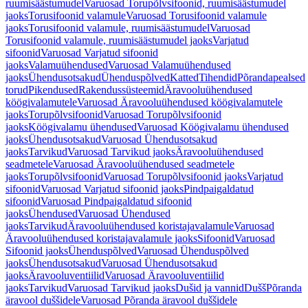
ruumisäästumudel
Varuosad Torupõlvsifoonid, ruumisäästumudel
jaoks
Torusifoonid valamule
Varuosad Torusifoonid valamule
jaoks
Torusifoonid valamule, ruumisäästumudel
Varuosad
Torusifoonid valamule, ruumisäästumudel jaoks
Varjatud
sifoonid
Varuosad Varjatud sifoonid
jaoks
Valamuühendused
Varuosad Valamuühendused
jaoks
Ühendusotsakud
Ühenduspõlved
Katted
Tihendid
Põrandapealsed
torud
Pikendused
Rakendussüsteemid
Äravooluühendused
köögivalamutele
Varuosad Äravooluühendused köögivalamutele
jaoks
Torupõlvsifoonid
Varuosad Torupõlvsifoonid
jaoks
Köögivalamu ühendused
Varuosad Köögivalamu ühendused
jaoks
Ühendusotsakud
Varuosad Ühendusotsakud
jaoks
Tarvikud
Varuosad Tarvikud jaoks
Äravooluühendused
seadmetele
Varuosad Äravooluühendused seadmetele
jaoks
Torupõlvsifoonid
Varuosad Torupõlvsifoonid jaoks
Varjatud
sifoonid
Varuosad Varjatud sifoonid jaoks
Pindpaigaldatud
sifoonid
Varuosad Pindpaigaldatud sifoonid
jaoks
Ühendused
Varuosad Ühendused
jaoks
Tarvikud
Äravooluühendused koristajavalamule
Varuosad
Äravooluühendused koristajavalamule jaoks
Sifoonid
Varuosad
Sifoonid jaoks
Ühenduspõlved
Varuosad Ühenduspõlved
jaoks
Ühendusotsakud
Varuosad Ühendusotsakud
jaoks
Äravooluventiilid
Varuosad Äravooluventiilid
jaoks
Tarvikud
Varuosad Tarvikud jaoks
Dušid ja vannid
Dušš
Põranda
äravool duššidele
Varuosad Põranda äravool duššidele