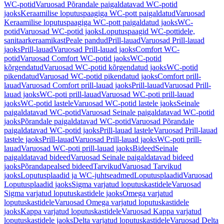
WC-potid
Varuosad Põrandale paigaldatavad WC-potid
jaoks
Keraamilise loputuspaagiga WC-pott paigaldatud
Varuosad
Keraamilise loputuspaagiga WC-pott paigaldatud jaoks
WC-
potid
Varuosad WC-potid jaoks
Loputuspaagid WC-pottidele,
sanitaarkeraamikast
Peale pandud
Prill-lauad
Varuosad Prill-lauad
jaoks
Prill-lauad
Varuosad Prill-lauad jaoks
Comfort WC-
potid
Varuosad Comfort WC-potid jaoks
WC-potid
kõrgendatud
Varuosad WC-potid kõrgendatud jaoks
WC-potid
pikendatud
Varuosad WC-potid pikendatud jaoks
Comfort prill-
lauad
Varuosad Comfort prill-lauad jaoks
Prill-lauad
Varuosad Prill-
lauad jaoks
WC-poti prill-lauad
Varuosad WC-poti prill-lauad
jaoks
WC-potid lastele
Varuosad WC-potid lastele jaoks
Seinale
paigaldatavad WC-potid
Varuosad Seinale paigaldatavad WC-potid
jaoks
Põrandale paigaldatavad WC-potid
Varuosad Põrandale
paigaldatavad WC-potid jaoks
Prill-lauad lastele
Varuosad Prill-lauad
lastele jaoks
Prill-lauad
Varuosad Prill-lauad jaoks
WC-poti prill-
lauad
Varuosad WC-poti prill-lauad jaoks
Bideed
Seinale
paigaldatavad bideed
Varuosad Seinale paigaldatavad bideed
jaoks
Põrandapealsed bideed
Tarvikud
Varuosad Tarvikud
jaoks
Loputusplaadid ja WC-juhtseadmed
Loputusplaadid
Varuosad
Loputusplaadid jaoks
Sigma varjatud loputuskastidele
Varuosad
Sigma varjatud loputuskastidele jaoks
Omega varjatud
loputuskastidele
Varuosad Omega varjatud loputuskastidele
jaoks
Kappa varjatud loputuskastidele
Varuosad Kappa varjatud
loputuskastidele jaoks
Delta varjatud loputuskastidele
Varuosad Delta