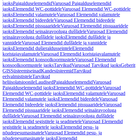
jaoks
Paigalduselemendid
Varuosad Paigalduselemendid
jaoks
Elemendid WC-pottidele
Varuosad Elemendid WC-pottidele
jaoks
Elemendid valamutele
Varuosad Elemendid valamutele
jaoks
Elemendid bideedele
Varuosad Elemendid bideedele
jaoks
Elemendid pissuaaridele
Varuosad Elemendid pissuaaridele
jaoks
Elemendid seinaäravooluga duššidele
Varuosad Elemendid
seinaäravooluga duššidele jaoks
Elemendid duššidele ja
vannidele
Varuosad Elemendid duššidele ja vannidele
jaoks
Elemendid dušieraldusseintele
Elemendid
koristajavalamutele
Varuosad Elemendid koristajavalamutele
jaoks
Elemendid konsoolkoormustele
Varuosad Elemendid
konsoolkoormustele jaoks
Tarvikud
Varuosad Tarvikud jaoks
Geberit
GIS
Süsteemiseinad
Kandesüsteemid
Tarvikud
eelvalmististele
Tarvikud
heliisolatsioonile
Laudised
Paigalduselemendid
Varuosad
Paigalduselemendid jaoks
Elemendid WC-pottidele
Varuosad
Elemendid WC-pottidele jaoks
Elemendid valamutele
Varuosad
Elemendid valamutele jaoks
Elemendid bideedele
Varuosad
Elemendid bideedele jaoks
Elemendid pissuaaridele
Varuosad
Elemendid pissuaaridele jaoks
Elemendid seinaäravooluga
duššidele
Varuosad Elemendid seinaäravooluga duššidele
jaoks
Elemendid segistitele ja seadmetele
Varuosad Elemendid
segistitele ja seadmetele jaoks
Elemendid pesu- ja
nõudepesumasinatele
Varuosad Elemendid pesu- ja
nõudepesumasinatele jaoks
Elemendid