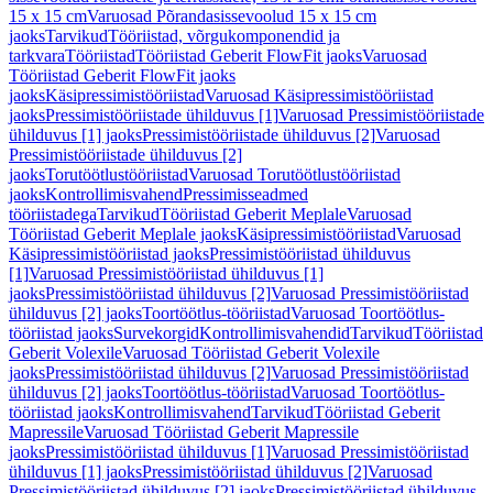
15 x 15 cm
Varuosad Põrandasissevoolud 15 x 15 cm
jaoks
Tarvikud
Tööriistad, võrgukomponendid ja
tarkvara
Tööriistad
Tööriistad Geberit FlowFit jaoks
Varuosad
Tööriistad Geberit FlowFit jaoks
jaoks
Käsipressimistööriistad
Varuosad Käsipressimistööriistad
jaoks
Pressimistööriistade ühilduvus [1]
Varuosad Pressimistööriistade
ühilduvus [1] jaoks
Pressimistööriistade ühilduvus [2]
Varuosad
Pressimistööriistade ühilduvus [2]
jaoks
Torutöötlustööriistad
Varuosad Torutöötlustööriistad
jaoks
Kontrollimisvahend
Pressimisseadmed
tööriistadega
Tarvikud
Tööriistad Geberit Meplale
Varuosad
Tööriistad Geberit Meplale jaoks
Käsipressimistööriistad
Varuosad
Käsipressimistööriistad jaoks
Pressimistööriistad ühilduvus
[1]
Varuosad Pressimistööriistad ühilduvus [1]
jaoks
Pressimistööriistad ühilduvus [2]
Varuosad Pressimistööriistad
ühilduvus [2] jaoks
Toortöötlus-tööriistad
Varuosad Toortöötlus-
tööriistad jaoks
Survekorgid
Kontrollimisvahendid
Tarvikud
Tööriistad
Geberit Volexile
Varuosad Tööriistad Geberit Volexile
jaoks
Pressimistööriistad ühilduvus [2]
Varuosad Pressimistööriistad
ühilduvus [2] jaoks
Toortöötlus-tööriistad
Varuosad Toortöötlus-
tööriistad jaoks
Kontrollimisvahend
Tarvikud
Tööriistad Geberit
Mapressile
Varuosad Tööriistad Geberit Mapressile
jaoks
Pressimistööriistad ühilduvus [1]
Varuosad Pressimistööriistad
ühilduvus [1] jaoks
Pressimistööriistad ühilduvus [2]
Varuosad
Pressimistööriistad ühilduvus [2] jaoks
Pressimistööriistad ühilduvus