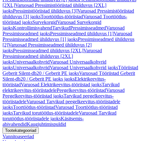
[2XL]
Varuosad Pressimistööriistad ühilduvus [2XL]
jaoks
Pressimistööriistad ühilduvus [3]
Varuosad Pressimistööriistad
ühilduvus [3] jaoks
Toortöötlus-tööriistad
Varuosad Toortöötlus-
tööriistad jaoks
Survekorgid
Varuosad Survekorgid
jaoks
Kontrollimisvahend
Tarvikud
Pressimisseadmed
Varuosad
Pressimisseadmed jaoks
Pressimisseadmed ühilduvus [1]
Varuosad
Pressimisseadmed ühilduvus [1] jaoks
Pressimisseadmed ühilduvus
[2]
Varuosad Pressimisseadmed ühilduvus [2]
jaoks
Pressimisseadmed ühilduvus [2XL]
Varuosad
Pressimisseadmed ühilduvus [2XL]
jaoks
Universaalkohvrid
Varuosad Universaalkohvrid
jaoks
Universaalkohvrid
Varuosad Universaalkohvrid jaoks
Tööriistad
Geberit Silent-db20 / Geberit PE jaoks
Varuosad Tööriistad Geberit
Silent-db20 / Geberit PE jaoks jaoks
Elektrikeevitus-
tööriistad
Varuosad Elektrikeevitus-tööriistad jaoks
Tarvikud
elektrikeevitus-tööriistadele
Peegelkeevitus-tööriistad
Varuosad
Peegelkeevitus-tööriistad jaoks
Tarvikud peegelkeevitus-
tööriistadele
Varuosad Tarvikud peegelkeevitus-tööriistadele
jaoks
Toortöötlus-tööriistad
Varuosad Toortöötlus-tööriistad
jaoks
Tarvikud torutöötlus-tööriistadele
Varuosad Tarvikud
torutöötlus-tööriistadele jaoks
Käsitsemis-
abivahendid
Kaugjuhtimispuldid
Tootekategooriad
Vannitoaseeriad