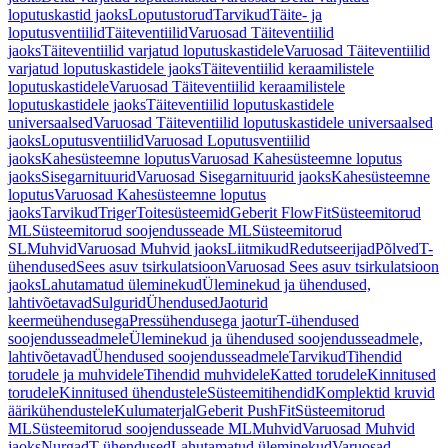
loputuskastid jaoks
Loputustorud
Tarvikud
Täite- ja
loputusventiilid
Täiteventiilid
Varuosad Täiteventiilid
jaoks
Täiteventiilid varjatud loputuskastidele
Varuosad Täiteventiilid
varjatud loputuskastidele jaoks
Täiteventiilid keraamilistele
loputuskastidele
Varuosad Täiteventiilid keraamilistele
loputuskastidele jaoks
Täiteventiilid loputuskastidele
universaalsed
Varuosad Täiteventiilid loputuskastidele universaalsed
jaoks
Loputusventiilid
Varuosad Loputusventiilid
jaoks
Kahesüsteemne loputus
Varuosad Kahesüsteemne loputus
jaoks
Sisegarnituurid
Varuosad Sisegarnituurid jaoks
Kahesüsteemne
loputus
Varuosad Kahesüsteemne loputus
jaoks
Tarvikud
Triger
Toitesüsteemid
Geberit FlowFit
Süsteemitorud
ML
Süsteemitorud soojendusseade ML
Süsteemitorud
SL
Muhvid
Varuosad Muhvid jaoks
Liitmikud
Redutseerijad
Põlved
T-
ühendused
Sees asuv tsirkulatsioon
Varuosad Sees asuv tsirkulatsioon
jaoks
Lahutamatud üleminekud
Üleminekud ja ühendused,
lahtivõetavad
Sulgurid
Ühendused
Jaoturid
keermeühendusega
Pressühendusega jaotur
T-ühendused
soojendusseadmele
Üleminekud ja ühendused soojendusseadmele,
lahtivõetavad
Ühendused soojendusseadmele
Tarvikud
Tihendid
torudele ja muhvidele
Tihendid muhvidele
Katted torudele
Kinnitused
torudele
Kinnitused ühendustele
Süsteemitihendid
Komplektid kruvid
äärikühendustele
Kulumaterjal
Geberit PushFit
Süsteemitorud
ML
Süsteemitorud soojendusseade ML
Muhvid
Varuosad Muhvid
jaoks
Nurgad
T-ühendused
Lahutamatud üleminekud
Varuosad