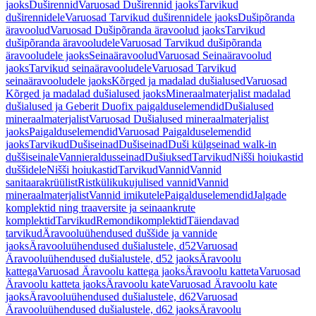
jaoks
Duširennid
Varuosad Duširennid jaoks
Tarvikud
duširennidele
Varuosad Tarvikud duširennidele jaoks
Dušipõranda
äravoolud
Varuosad Dušipõranda äravoolud jaoks
Tarvikud
dušipõranda äravooludele
Varuosad Tarvikud dušipõranda
äravooludele jaoks
Seinaäravoolud
Varuosad Seinaäravoolud
jaoks
Tarvikud seinaäravooludele
Varuosad Tarvikud
seinaäravooludele jaoks
Kõrged ja madalad dušialused
Varuosad
Kõrged ja madalad dušialused jaoks
Mineraalmaterjalist madalad
dušialused ja Geberit Duofix paigalduselemendid
Dušialused
mineraalmaterjalist
Varuosad Dušialused mineraalmaterjalist
jaoks
Paigalduselemendid
Varuosad Paigalduselemendid
jaoks
Tarvikud
Dušiseinad
Dušiseinad
Duši külgseinad walk-in
duššiseinale
Vannieraldusseinad
Dušiuksed
Tarvikud
Nišši hoiukastid
duššidele
Nišši hoiukastid
Tarvikud
Vannid
Vannid
sanitaarakrüülist
Ristkülikukujulised vannid
Vannid
mineraalmaterjalist
Vannid imikutele
Paigalduselemendid
Jalgade
komplektid ning traaversite ja seinaankrute
komplektid
Tarvikud
Remondikomplektid
Täiendavad
tarvikud
Äravooluühendused duššide ja vannide
jaoks
Äravooluühendused dušialustele, d52
Varuosad
Äravooluühendused dušialustele, d52 jaoks
Äravoolu
kattega
Varuosad Äravoolu kattega jaoks
Äravoolu katteta
Varuosad
Äravoolu katteta jaoks
Äravoolu kate
Varuosad Äravoolu kate
jaoks
Äravooluühendused dušialustele, d62
Varuosad
Äravooluühendused dušialustele, d62 jaoks
Äravoolu