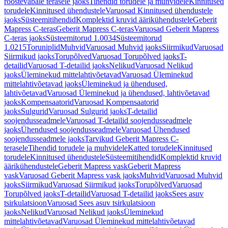
roostevabale terasele jaoks
Tihendid torudele ja muhvidele
Kinnitused
torudele
Kinnitused ühendustele
Varuosad Kinnitused ühendustele
jaoks
Süsteemitihendid
Komplektid kruvid äärikühendustele
Geberit
Mapress C-teras
Geberit Mapress C-teras
Varuosad Geberit Mapress
C-teras jaoks
Süsteemitorud 1.0034
Süsteemitorud
1.0215
Toruniplid
Muhvid
Varuosad Muhvid jaoks
Siirmikud
Varuosad
Siirmikud jaoks
Torupõlved
Varuosad Torupõlved jaoks
T-
detailid
Varuosad T-detailid jaoks
Nelikud
Varuosad Nelikud
jaoks
Üleminekud mittelahtivõetavad
Varuosad Üleminekud
mittelahtivõetavad jaoks
Üleminekud ja ühendused,
lahtivõetavad
Varuosad Üleminekud ja ühendused, lahtivõetavad
jaoks
Kompensaatorid
Varuosad Kompensaatorid
jaoks
Sulgurid
Varuosad Sulgurid jaoks
T-detailid
soojendusseadmele
Varuosad T-detailid soojendusseadmele
jaoks
Ühendused soojendusseadmele
Varuosad Ühendused
soojendusseadmele jaoks
Tarvikud Geberit Mapress C-
terasele
Tihendid torudele ja muhvidele
Katted torudele
Kinnitused
torudele
Kinnitused ühendustele
Süsteemitihendid
Komplektid kruvid
äärikühendustele
Geberit Mapress vask
Geberit Mapress
vask
Varuosad Geberit Mapress vask jaoks
Muhvid
Varuosad Muhvid
jaoks
Siirmikud
Varuosad Siirmikud jaoks
Torupõlved
Varuosad
Torupõlved jaoks
T-detailid
Varuosad T-detailid jaoks
Sees asuv
tsirkulatsioon
Varuosad Sees asuv tsirkulatsioon
jaoks
Nelikud
Varuosad Nelikud jaoks
Üleminekud
mittelahtivõetavad
Varuosad Üleminekud mittelahtivõetavad