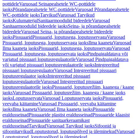
pottidele
Varuosad Seinapealsetele WC-pottidele
jaoks
Põrandapealsetele WC-pottidele
Varuosad Põrandapealsetele
WC-pottidele jaoks
Tarvikud
Varuosad Tarvikud
jaoks
Kulumaterjal
Sanitaarmoodulid bideedele
Varuosad
Sanitaarmoodulid bideedele jaoks
Seina- ja põrandapealsetele
bideedele
Varuosad Seina- ja põrandapealsetele bideedele
jaoks
Pissuaarid
Pissuaarid, loputusega, loputusservaga
Varuosad
Pissuaarid, loputusega, loputusservaga jaoks
Ilma kaaneta
Varuosad
Ilma kaaneta jaoks
Pissuaarid, loputusega, loputusservata
Varuosad
Pissuaarid, loputusega, loputusservata jaoks
Pindpaigaldatava või
varjatud pissuaari loputusregulaatorile
Varuosad Pindpaigaldatava
või varjatud pissuaari loputusregulaatorile jaoks
Integreeritud
pissuaari loputusregulaator
Varuosad Integreeritud pissuaari
loputusregulaator jaoks
Integreeritud pissuaari
loputusregulaatorile
Varuosad Integreeritud pissuaari
loputusregulaatorile jaoks
Pissuaarid, loputusrežiim, kaanega / kaane
jaoks
Varuosad Pissuaarid, loputusrežiim, kaanega / kaane jaoks
jaoks
Loputusservata
Varuosad Loputusservata jaoks
Pissuaarid,
veevaba käitamine
Varuosad Pissuaarid, veevaba käitamine
jaoks
Ilma kaaneta
Varuosad Ilma kaaneta jaoks
Pissuaaride
eraldusseinad
Pissuaaride plastist eraldusseinad
Pissuaaride klaasist
eraldusseinad
Pissuaaride sanitaarkeraamikast
eraldusseinad
Tarvikud
Varuosad Tarvikud jaoks
Sifoonid ja
sifoonitarvikud
Loputustorud, loputuspõlved ja üleminekud
Varuosad
Loputustorud, loputuspõlved ja üleminekud