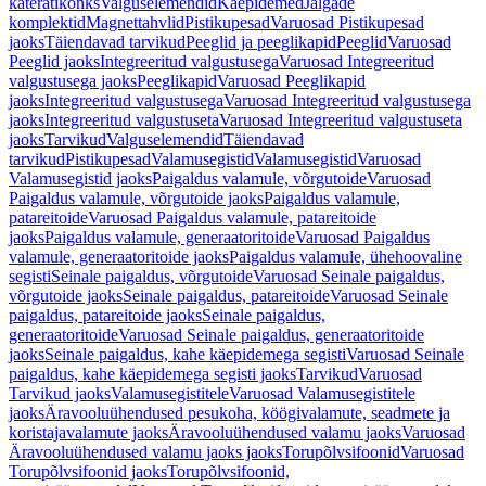
käterätikonks
Valguselemendid
Käepidemed
Jalgade
komplektid
Magnettahvlid
Pistikupesad
Varuosad Pistikupesad
jaoks
Täiendavad tarvikud
Peeglid ja peeglikapid
Peeglid
Varuosad
Peeglid jaoks
Integreeritud valgustusega
Varuosad Integreeritud
valgustusega jaoks
Peeglikapid
Varuosad Peeglikapid
jaoks
Integreeritud valgustusega
Varuosad Integreeritud valgustusega
jaoks
Integreeritud valgustuseta
Varuosad Integreeritud valgustuseta
jaoks
Tarvikud
Valguselemendid
Täiendavad
tarvikud
Pistikupesad
Valamusegistid
Valamusegistid
Varuosad
Valamusegistid jaoks
Paigaldus valamule, võrgutoide
Varuosad
Paigaldus valamule, võrgutoide jaoks
Paigaldus valamule,
patareitoide
Varuosad Paigaldus valamule, patareitoide
jaoks
Paigaldus valamule, generaatoritoide
Varuosad Paigaldus
valamule, generaatoritoide jaoks
Paigaldus valamule, ühehoovaline
segisti
Seinale paigaldus, võrgutoide
Varuosad Seinale paigaldus,
võrgutoide jaoks
Seinale paigaldus, patareitoide
Varuosad Seinale
paigaldus, patareitoide jaoks
Seinale paigaldus,
generaatoritoide
Varuosad Seinale paigaldus, generaatoritoide
jaoks
Seinale paigaldus, kahe käepidemega segisti
Varuosad Seinale
paigaldus, kahe käepidemega segisti jaoks
Tarvikud
Varuosad
Tarvikud jaoks
Valamusegistitele
Varuosad Valamusegistitele
jaoks
Äravooluühendused pesukoha, köögivalamute, seadmete ja
koristajavalamute jaoks
Äravooluühendused valamu jaoks
Varuosad
Äravooluühendused valamu jaoks jaoks
Torupõlvsifoonid
Varuosad
Torupõlvsifoonid jaoks
Torupõlvsifoonid,