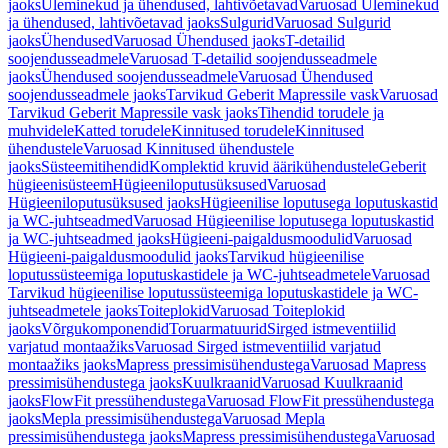
jaoks
Üleminekud ja ühendused, lahtivõetavad
Varuosad Üleminekud
ja ühendused, lahtivõetavad jaoks
Sulgurid
Varuosad Sulgurid
jaoks
Ühendused
Varuosad Ühendused jaoks
T-detailid
soojendusseadmele
Varuosad T-detailid soojendusseadmele
jaoks
Ühendused soojendusseadmele
Varuosad Ühendused
soojendusseadmele jaoks
Tarvikud Geberit Mapressile vask
Varuosad
Tarvikud Geberit Mapressile vask jaoks
Tihendid torudele ja
muhvidele
Katted torudele
Kinnitused torudele
Kinnitused
ühendustele
Varuosad Kinnitused ühendustele
jaoks
Süsteemitihendid
Komplektid kruvid äärikühendustele
Geberit
hügieenisüsteem
Hügieeniloputusüksused
Varuosad
Hügieeniloputusüksused jaoks
Hügieenilise loputusega loputuskastid
ja WC-juhtseadmed
Varuosad Hügieenilise loputusega loputuskastid
ja WC-juhtseadmed jaoks
Hügieeni-paigaldusmoodulid
Varuosad
Hügieeni-paigaldusmoodulid jaoks
Tarvikud hügieenilise
loputussüsteemiga loputuskastidele ja WC-juhtseadmetele
Varuosad
Tarvikud hügieenilise loputussüsteemiga loputuskastidele ja WC-
juhtseadmetele jaoks
Toiteplokid
Varuosad Toiteplokid
jaoks
Võrgukomponendid
Toruarmatuurid
Sirged istmeventiilid
varjatud montaažiks
Varuosad Sirged istmeventiilid varjatud
montaažiks jaoks
Mapress pressimisühendustega
Varuosad Mapress
pressimisühendustega jaoks
Kuulkraanid
Varuosad Kuulkraanid
jaoks
FlowFit pressühendustega
Varuosad FlowFit pressühendustega
jaoks
Mepla pressimisühendustega
Varuosad Mepla
pressimisühendustega jaoks
Mapress pressimisühendustega
Varuosad