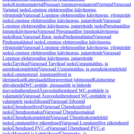
jaoks
Kinnitusmaterjal
Pissuaari loputusregulaatorid
Varjatud
Varuosad
Varjatud jaoks
Loputuse elektroonilise käivitusega,
võrgutoide
Varuosad Loputuse elektroonilise käivitusega, võrgutoide
jaoks
Loputuse elektroonilise käivitusega, patareitoide
Varuosad
Loputuse elektroonilise käivitusega, patareitoide jaoks
Pneumaatilise
loputuskäivitusega
Varuosad Pneumaatilise loputuskäivitusega
jaoks
Basic
Varuosad Basic jaoks
Pindpaigaldatud
Varuosad
Pindpaigaldatud jaoks
Loputuse elektroonilise käivitusega,
võrgutoide
Varuosad Loputuse elektroonilise käivitusega, võrgutoide
jaoks
Loputuse elektroonilise käivitusega, patareitoide
Varuosad
Loputuse elektroonilise käivitusega, patareitoide
jaoks
Tarvikud
Varuosad Tarvikud jaoks
Uuspaigaldus- ja
asenduskomplektid
Varuosad Uuspaigaldus- ja asenduskomplektid
jaoks
Loputustorud, loputuspõlved ja
üleminekud
Katteplaadid
Integreeritud juhtnupud
Käsitsemise
abivahendid
WC-pottide, pissuaaride ja bideede
äravooluühendused
Äravooluühendused WC-pottidele ja
valamutele
Varuosad Äravooluühendused WC-pottidele ja
valamutele jaoks
Sifoonid
Varuosad Sifoonid
jaoks
Ühenduspõlved
Varuosad Ühenduspõlved
jaoks
Ühendusotsakud
Varuosad Ühendusotsakud
jaoks
Ühenduskomplektid
Varuosad Ühenduskomplektid
jaoks
Loputuspõlve pikendused
Varuosad Loputuspõlve pikendused
jaoks
Ühendused PVC-st
Varuosad Ühendused PVC-st
jaoks
Mansetid ja kattekübarad
Ülemineku- ja