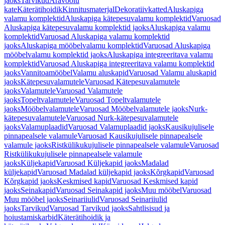
jaoks
Tarvikud
Äravoolu
kate
Käterätihoidik
Kinnitusmaterjal
Dekoratiivkatted
Aluskapiga
valamu komplektid
Aluskapiga kätepesuvalamu komplektid
Varuosad
Aluskapiga kätepesuvalamu komplektid jaoks
Aluskapiga valamu
komplektid
Varuosad Aluskapiga valamu komplektid
jaoks
Aluskapiga mööbelvalamu komplektid
Varuosad Aluskapiga
mööbelvalamu komplektid jaoks
Aluskapiga integreeritava valamu
komplektid
Varuosad Aluskapiga integreeritava valamu komplektid
jaoks
Vannitoamööbel
Valamu aluskapid
Varuosad Valamu aluskapid
jaoks
Kätepesuvalamutele
Varuosad Kätepesuvalamutele
jaoks
Valamutele
Varuosad Valamutele
jaoks
Topeltvalamutele
Varuosad Topeltvalamutele
jaoks
Mööbelvalamutele
Varuosad Mööbelvalamutele jaoks
Nurk-
kätepesuvalamutele
Varuosad Nurk-kätepesuvalamutele
jaoks
Valamuplaadid
Varuosad Valamuplaadid jaoks
Kausikujulisele
pinnapealsele valamule
Varuosad Kausikujulisele pinnapealsele
valamule jaoks
Ristkülikukujulisele pinnapealsele valamule
Varuosad
Ristkülikukujulisele pinnapealsele valamule
jaoks
Küljekapid
Varuosad Küljekapid jaoks
Madalad
küljekapid
Varuosad Madalad küljekapid jaoks
Kõrgkapid
Varuosad
Kõrgkapid jaoks
Keskmised kapid
Varuosad Keskmised kapid
jaoks
Seinakapid
Varuosad Seinakapid jaoks
Muu mööbel
Varuosad
Muu mööbel jaoks
Seinariiulid
Varuosad Seinariiulid
jaoks
Tarvikud
Varuosad Tarvikud jaoks
Sahtlisisud ja
hoiustamiskarbid
Käterätihoidik ja