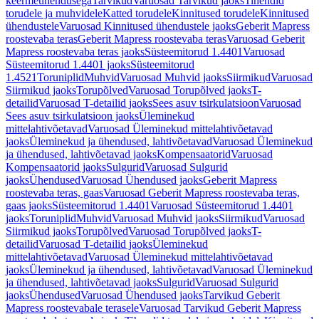
keermeühendusega
Tarvikud
Varuosad Tarvikud jaoks
Tihendid
torudele ja muhvidele
Katted torudele
Kinnitused torudele
Kinnitused
ühendustele
Varuosad Kinnitused ühendustele jaoks
Geberit Mapress
roostevaba teras
Geberit Mapress roostevaba teras
Varuosad Geberit
Mapress roostevaba teras jaoks
Süsteemitorud 1.4401
Varuosad
Süsteemitorud 1.4401 jaoks
Süsteemitorud
1.4521
Toruniplid
Muhvid
Varuosad Muhvid jaoks
Siirmikud
Varuosad
Siirmikud jaoks
Torupõlved
Varuosad Torupõlved jaoks
T-
detailid
Varuosad T-detailid jaoks
Sees asuv tsirkulatsioon
Varuosad
Sees asuv tsirkulatsioon jaoks
Üleminekud
mittelahtivõetavad
Varuosad Üleminekud mittelahtivõetavad
jaoks
Üleminekud ja ühendused, lahtivõetavad
Varuosad Üleminekud
ja ühendused, lahtivõetavad jaoks
Kompensaatorid
Varuosad
Kompensaatorid jaoks
Sulgurid
Varuosad Sulgurid
jaoks
Ühendused
Varuosad Ühendused jaoks
Geberit Mapress
roostevaba teras, gaas
Varuosad Geberit Mapress roostevaba teras,
gaas jaoks
Süsteemitorud 1.4401
Varuosad Süsteemitorud 1.4401
jaoks
Toruniplid
Muhvid
Varuosad Muhvid jaoks
Siirmikud
Varuosad
Siirmikud jaoks
Torupõlved
Varuosad Torupõlved jaoks
T-
detailid
Varuosad T-detailid jaoks
Üleminekud
mittelahtivõetavad
Varuosad Üleminekud mittelahtivõetavad
jaoks
Üleminekud ja ühendused, lahtivõetavad
Varuosad Üleminekud
ja ühendused, lahtivõetavad jaoks
Sulgurid
Varuosad Sulgurid
jaoks
Ühendused
Varuosad Ühendused jaoks
Tarvikud Geberit
Mapress roostevabale terasele
Varuosad Tarvikud Geberit Mapress