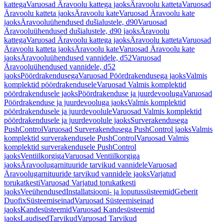
kattega
Varuosad Äravoolu kattega jaoks
Äravoolu katteta
Varuosad
Äravoolu katteta jaoks
Äravoolu kate
Varuosad Äravoolu kate
jaoks
Äravooluühendused dušialustele, d90
Varuosad
Äravooluühendused dušialustele, d90 jaoks
Äravoolu
kattega
Varuosad Äravoolu kattega jaoks
Äravoolu katteta
Varuosad
Äravoolu katteta jaoks
Äravoolu kate
Varuosad Äravoolu kate
jaoks
Äravooluühendused vannidele, d52
Varuosad
Äravooluühendused vannidele, d52
jaoks
Pöördrakendusega
Varuosad Pöördrakendusega jaoks
Valmis
komplektid pöördrakendusele
Varuosad Valmis komplektid
pöördrakendusele jaoks
Pöördrakenduse ja juurdevooluga
Varuosad
Pöördrakenduse ja juurdevooluga jaoks
Valmis komplektid
pöördrakendusele ja juurdevoolule
Varuosad Valmis komplektid
pöördrakendusele ja juurdevoolule jaoks
Surverakendusega
PushControl
Varuosad Surverakendusega PushControl jaoks
Valmis
komplektid surverakendusele PushControl
Varuosad Valmis
komplektid surverakendusele PushControl
jaoks
Ventiilkorgiga
Varuosad Ventiilkorgiga
jaoks
Äravoolugarnituuride tarvikud vannidele
Varuosad
Äravoolugarnituuride tarvikud vannidele jaoks
Varjatud
torukatkesti
Varuosad Varjatud torukatkesti
jaoks
Veeühendused
Installatsiooni- ja loputussüsteemid
Geberit
Duofix
Süsteemiseinad
Varuosad Süsteemiseinad
jaoks
Kandesüsteemid
Varuosad Kandesüsteemid
jaoks
Laudised
Tarvikud
Varuosad Tarvikud