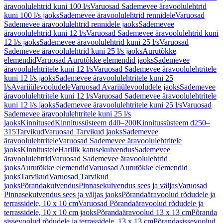
äravoolulehtrid kuni 100 l/s
Varuosad Sademevee äravoolulehtrid
kuni 100 l/s jaoks
Sademevee äravoolulehtrid rennidele
Varuosad
Sademevee äravoolulehtrid rennidele jaoks
Sademevee
äravoolulehtrid kuni 12 l/s
Varuosad Sademevee äravoolulehtrid kuni
12 l/s jaoks
Sademevee äravoolulehtrid kuni 25 l/s
Varuosad
Sademevee äravoolulehtrid kuni 25 l/s jaoks
Aurutõkke
elemendid
Varuosad Aurutõkke elemendid jaoks
Sademevee
äravoolulehtritele kuni 12 l/s
Varuosad Sademevee äravoolulehtritele
kuni 12 l/s jaoks
Sademevee äravoolulehtritele kuni 25
l/s
Avariiülevooludele
Varuosad Avariiülevooludele jaoks
Sademevee
äravoolulehtritele kuni 12 l/s
Varuosad Sademevee äravoolulehtritele
kuni 12 l/s jaoks
Sademevee äravoolulehtritele kuni 25 l/s
Varuosad
Sademevee äravoolulehtritele kuni 25 l/s
jaoks
Kinnitused
Kinnitussüsteem d40–200
Kinnitussüsteem d250–
315
Tarvikud
Varuosad Tarvikud jaoks
Sademevee
äravoolulehtritele
Varuosad Sademevee äravoolulehtritele
jaoks
Kinnitustele
Harilik katusekuivendus
Sademevee
äravoolulehtrid
Varuosad Sademevee äravoolulehtrid
jaoks
Aurutõkke elemendid
Varuosad Aurutõkke elemendid
jaoks
Tarvikud
Varuosad Tarvikud
jaoks
Põrandakuivendus
Pinnasekuivendus sees ja väljas
Varuosad
Pinnasekuivendus sees ja väljas jaoks
Põrandaäravoolud rõdudele ja
terrassidele, 10 x 10 cm
Varuosad Põrandaäravoolud rõdudele ja
terrassidele, 10 x 10 cm jaoks
Põrandaäravoolud 13 x 13 cm
Põranda
sissevoolud rõdudele ja terrassidele, 13 x 13 cm
Põrandasissevoolud