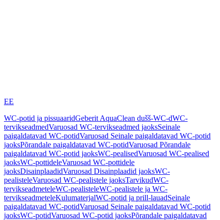
EE
WC-potid ja pissuaarid
Geberit AquaClean dušš-WC-d
WC-
tervikseadmed
Varuosad WC-tervikseadmed jaoks
Seinale
paigaldatavad WC-potid
Varuosad Seinale paigaldatavad WC-potid
jaoks
Põrandale paigaldatavad WC-potid
Varuosad Põrandale
paigaldatavad WC-potid jaoks
WC-pealised
Varuosad WC-pealised
jaoks
WC-pottidele
Varuosad WC-pottidele
jaoks
Disainplaadid
Varuosad Disainplaadid jaoks
WC-
pealistele
Varuosad WC-pealistele jaoks
Tarvikud
WC-
tervikseadmetele
WC-pealistele
WC-pealistele ja WC-
tervikseadmetele
Kulumaterjal
WC-potid ja prill-lauad
Seinale
paigaldatavad WC-potid
Varuosad Seinale paigaldatavad WC-potid
jaoks
WC-potid
Varuosad WC-potid jaoks
Põrandale paigaldatavad