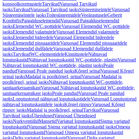
konsoolkoormustele
Tarvikud
Varuosad Tarvikud
jaoks
Tarvikud
Varuosad Tarvikud jaoks
Süsteemiseintele
Varuosad
Süsteemiseintele jaoks
Toitesüsteemidele
Veeärastusele
Geberit
Kombifix
Paigalduselemendid
Varuosad Paigalduselemendid
jaoks
Elemendid WC-pottidele
Varuosad Elemendid WC-pottidele
jaoks
Elemendid valamutele
Varuosad Elemendid valamutele
jaoks
Elemendid bideedele
Varuosad Elemendid bideedele
jaoks
Elemendid pissuaaridele
Varuosad Elemendid pissuaaridele
jaoks
Elemendid duššidele
Varuosad Elemendid duššidele
jaoks
Tarvikud
WC-elementidele
Kinnitustele
Nähtavad
loputuskastid
Nähtavad loputuskastid WC-pottidele, plastist
Varuosad
Nähtavad loputuskastid WC-pottidele, plastist jaoks
Peale
pandud
Varuosad Peale pandud jaoks
Kõrgel seinal
Varuosad Kõrgel
seinal jaoks
Madalal ja poolkõrgel, seinal
Varuosad Madalal ja
poolkõrgel, seinal jaoks
Nähtavad loputuskastid WC-pottidele,
sanitaarkeraamikast
Varuosad Nähtavad loputuskastid WC-pottidele,
sanitaarkeraamikast jaoks
Peale pandud
Varuosad Peale pandud
jaoks
Loputustorud nähtavad loputuskastidele
Varuosad Loputustorud
nähtavad loputuskastidele jaoks
Kõrgel rippuv
Varuosad Kõrgel
rippuv jaoks
Madalal ja poolkõrgel, seinal
Tarvikud
Varuosad
Tarvikud jaoks
Ühendused
Varuosad Ühendused
jaoks
Nurkventiilid
Mansetid
Varjatud loputuskastid
Sigma varjatud
loputuskastid
Varuosad Sigma varjatud loputuskastid jaoks
Omega
varjatud loputuskastid
Varuosad Omega varjatud loputuskastid
jaoks
Delta varjatud loputuskastid
Varuosad Delta varjatud