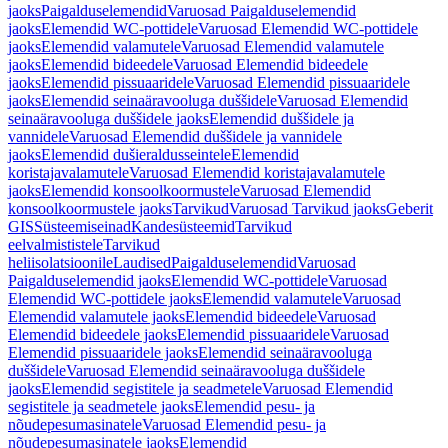
jaoks
Paigalduselemendid
Varuosad Paigalduselemendid
jaoks
Elemendid WC-pottidele
Varuosad Elemendid WC-pottidele
jaoks
Elemendid valamutele
Varuosad Elemendid valamutele
jaoks
Elemendid bideedele
Varuosad Elemendid bideedele
jaoks
Elemendid pissuaaridele
Varuosad Elemendid pissuaaridele
jaoks
Elemendid seinaäravooluga duššidele
Varuosad Elemendid
seinaäravooluga duššidele jaoks
Elemendid duššidele ja
vannidele
Varuosad Elemendid duššidele ja vannidele
jaoks
Elemendid dušieraldusseintele
Elemendid
koristajavalamutele
Varuosad Elemendid koristajavalamutele
jaoks
Elemendid konsoolkoormustele
Varuosad Elemendid
konsoolkoormustele jaoks
Tarvikud
Varuosad Tarvikud jaoks
Geberit
GIS
Süsteemiseinad
Kandesüsteemid
Tarvikud
eelvalmististele
Tarvikud
heliisolatsioonile
Laudised
Paigalduselemendid
Varuosad
Paigalduselemendid jaoks
Elemendid WC-pottidele
Varuosad
Elemendid WC-pottidele jaoks
Elemendid valamutele
Varuosad
Elemendid valamutele jaoks
Elemendid bideedele
Varuosad
Elemendid bideedele jaoks
Elemendid pissuaaridele
Varuosad
Elemendid pissuaaridele jaoks
Elemendid seinaäravooluga
duššidele
Varuosad Elemendid seinaäravooluga duššidele
jaoks
Elemendid segistitele ja seadmetele
Varuosad Elemendid
segistitele ja seadmetele jaoks
Elemendid pesu- ja
nõudepesumasinatele
Varuosad Elemendid pesu- ja
nõudepesumasinatele jaoks
Elemendid