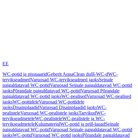
EE
WC-potid ja pissuaarid
Geberit AquaClean dušš-WC-d
WC-
tervikseadmed
Varuosad WC-tervikseadmed jaoks
Seinale
paigaldatavad WC-potid
Varuosad Seinale paigaldatavad WC-potid
jaoks
Põrandale paigaldatavad WC-potid
Varuosad Põrandale
paigaldatavad WC-potid jaoks
WC-pealised
Varuosad WC-pealised
jaoks
WC-pottidele
Varuosad WC-pottidele
jaoks
Disainplaadid
Varuosad Disainplaadid jaoks
WC-
pealistele
Varuosad WC-pealistele jaoks
Tarvikud
WC-
tervikseadmetele
WC-pealistele
WC-pealistele ja WC-
tervikseadmetele
Kulumaterjal
WC-potid ja prill-lauad
Seinale
paigaldatavad WC-potid
Varuosad Seinale paigaldatavad WC-potid
jaoks
WC-potid
Varuosad WC-potid jaoks
Põrandale paigaldatavad