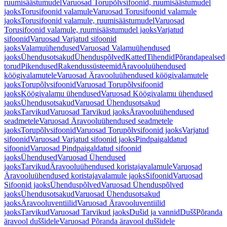
ruumisäästumudel
Varuosad Torupõlvsifoonid, ruumisäästumudel
jaoks
Torusifoonid valamule
Varuosad Torusifoonid valamule
jaoks
Torusifoonid valamule, ruumisäästumudel
Varuosad
Torusifoonid valamule, ruumisäästumudel jaoks
Varjatud
sifoonid
Varuosad Varjatud sifoonid
jaoks
Valamuühendused
Varuosad Valamuühendused
jaoks
Ühendusotsakud
Ühenduspõlved
Katted
Tihendid
Põrandapealsed
torud
Pikendused
Rakendussüsteemid
Äravooluühendused
köögivalamutele
Varuosad Äravooluühendused köögivalamutele
jaoks
Torupõlvsifoonid
Varuosad Torupõlvsifoonid
jaoks
Köögivalamu ühendused
Varuosad Köögivalamu ühendused
jaoks
Ühendusotsakud
Varuosad Ühendusotsakud
jaoks
Tarvikud
Varuosad Tarvikud jaoks
Äravooluühendused
seadmetele
Varuosad Äravooluühendused seadmetele
jaoks
Torupõlvsifoonid
Varuosad Torupõlvsifoonid jaoks
Varjatud
sifoonid
Varuosad Varjatud sifoonid jaoks
Pindpaigaldatud
sifoonid
Varuosad Pindpaigaldatud sifoonid
jaoks
Ühendused
Varuosad Ühendused
jaoks
Tarvikud
Äravooluühendused koristajavalamule
Varuosad
Äravooluühendused koristajavalamule jaoks
Sifoonid
Varuosad
Sifoonid jaoks
Ühenduspõlved
Varuosad Ühenduspõlved
jaoks
Ühendusotsakud
Varuosad Ühendusotsakud
jaoks
Äravooluventiilid
Varuosad Äravooluventiilid
jaoks
Tarvikud
Varuosad Tarvikud jaoks
Dušid ja vannid
Dušš
Põranda
äravool duššidele
Varuosad Põranda äravool duššidele