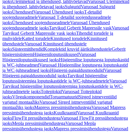
jaoks
Üleminekud ja ühendused, lahtivõetavad
Varuosad Üleminekud
ja ühendused, lahtivõetavad jaoks
Sulgurid
Varuosad Sulgurid
jaoks
Ühendused
Varuosad Ühendused jaoks
T-detailid
soojendusseadmele
Varuosad T-detailid soojendusseadmele
jaoks
Ühendused soojendusseadmele
Varuosad Ühendused
soojendusseadmele jaoks
Tarvikud Geberit Mapressile vask
Varuosad
Tarvikud Geberit Mapressile vask jaoks
Tihendid torudele ja
muhvidele
Katted torudele
Kinnitused torudele
Kinnitused
ühendustele
Varuosad Kinnitused ühendustele
jaoks
Süsteemitihendid
Komplektid kruvid äärikühendustele
Geberit
hügieenisüsteem
Hügieeniloputusüksused
Varuosad
Hügieeniloputusüksused jaoks
Hügieenilise loputusega loputuskastid
ja WC-juhtseadmed
Varuosad Hügieenilise loputusega loputuskastid
ja WC-juhtseadmed jaoks
Hügieeni-paigaldusmoodulid
Varuosad
Hügieeni-paigaldusmoodulid jaoks
Tarvikud hügieenilise
loputussüsteemiga loputuskastidele ja WC-juhtseadmetele
Varuosad
Tarvikud hügieenilise loputussüsteemiga loputuskastidele ja WC-
juhtseadmetele jaoks
Toiteplokid
Varuosad Toiteplokid
jaoks
Võrgukomponendid
Toruarmatuurid
Sirged istmeventiilid
varjatud montaažiks
Varuosad Sirged istmeventiilid varjatud
montaažiks jaoks
Mapress pressimisühendustega
Varuosad Mapress
pressimisühendustega jaoks
Kuulkraanid
Varuosad Kuulkraanid
jaoks
FlowFit pressühendustega
Varuosad FlowFit pressühendustega
jaoks
Mepla pressimisühendustega
Varuosad Mepla
pressimisühendustega jaoks
Mapress pressimisühendustega
Varuosad