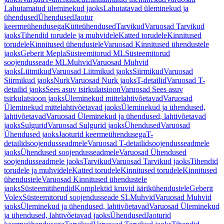
Lahutamatud üleminekud jaoks
Lahutatavad üleminekud ja
ühendused
Ühendused
Jaotur
keermeühendusega
Kütteühendused
Tarvikud
Varuosad Tarvikud
jaoks
Tihendid torudele ja muhvidele
Katted torudele
Kinnitused
torudele
Kinnitused ühendustele
Varuosad Kinnitused ühendustele
jaoks
Geberit Mepla
Süsteemitorud ML
Süsteemitorud
soojendusseade ML
Muhvid
Varuosad Muhvid
jaoks
Liitmikud
Varuosad Liitmikud jaoks
Siirmikud
Varuosad
Siirmikud jaoks
Nurk
Varuosad Nurk jaoks
T-detailid
Varuosad T-
detailid jaoks
Sees asuv tsirkulatsioon
Varuosad Sees asuv
tsirkulatsioon jaoks
Üleminekud mittelahtivõetavad
Varuosad
Üleminekud mittelahtivõetavad jaoks
Üleminekud ja ühendused,
lahtivõetavad
Varuosad Üleminekud ja ühendused, lahtivõetavad
jaoks
Sulgurid
Varuosad Sulgurid jaoks
Ühendused
Varuosad
Ühendused jaoks
Jaoturid keermeühendusega
T-
detailidsoojendusseadmele
Varuosad T-detailidsoojendusseadmele
jaoks
Ühendused soojendusseadmele
Varuosad Ühendused
soojendusseadmele jaoks
Tarvikud
Varuosad Tarvikud jaoks
Tihendid
torudele ja muhvidele
Katted torudele
Kinnitused torudele
Kinnitused
ühendustele
Varuosad Kinnitused ühendustele
jaoks
Süsteemitihendid
Komplektid kruvid äärikühendustele
Geberit
Volex
Süsteemitorud soojendusseade SL
Muhvid
Varuosad Muhvid
jaoks
Üleminekud ja ühendused, lahtivõetavad
Varuosad Üleminekud
ja ühendused, lahtivõetavad jaoks
Ühendused
Jaoturid