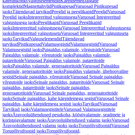
käterätikonks
Valguselemendid
Käepidemed
Jalgade
komplektid
Magnettahvlid
Pistikupesad
Varuosad Pistikupesad
jaoks
Täiendavad tarvikud
Peeglid ja peeglikapid
Peeglid
Varuosad
Peeglid jaoks
Integreeritud valgustusega
Varuosad Integreeritud
valgustusega jaoks
Peeglikapid
Varuosad Peeglikapid
jaoks
Integreeritud valgustusega
Varuosad Integreeritud valgustusega
jaoks
Integreeritud valgustuseta
Varuosad Integreeritud valgustuseta
jaoks
Tarvikud
Valguselemendid
Täiendavad
tarvikud
Pistikupesad
Valamusegistid
Valamusegistid
Varuosad
Valamusegistid jaoks
Paigaldus valamule, võrgutoide
Varuosad
Paigaldus valamule, võrgutoide jaoks
Paigaldus valamule,
patareitoide
Varuosad Paigaldus valamule, patareitoide
jaoks
Paigaldus valamule, generaatoritoide
Varuosad Paigaldus
valamule, generaatoritoide jaoks
Paigaldus valamule, ühehoovaline
segisti
Seinale paigaldus, võrgutoide
Varuosad Seinale paigaldus,
võrgutoide jaoks
Seinale paigaldus, patareitoide
Varuosad Seinale
paigaldus, patareitoide jaoks
Seinale paigaldus,
generaatoritoide
Varuosad Seinale paigaldus, generaatoritoide
jaoks
Seinale paigaldus, kahe käepidemega segisti
Varuosad Seinale
paigaldus, kahe käepidemega segisti jaoks
Tarvikud
Varuosad
Tarvikud jaoks
Valamusegistitele
Varuosad Valamusegistitele
jaoks
Äravooluühendused pesukoha, köögivalamute, seadmete ja
koristajavalamute jaoks
Äravooluühendused valamu jaoks
Varuosad
Äravooluühendused valamu jaoks jaoks
Torupõlvsifoonid
Varuosad
Torupõlvsifoonid jaoks
Torupõlvsifoonid,