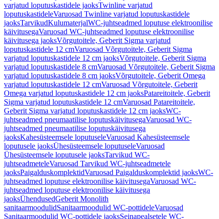
varjatud loputuskastidele jaoks
Twinline varjatud
loputuskastidele
Varuosad Twinline varjatud loputuskastidele
jaoks
Tarvikud
Kulumaterjal
WC-juhtseadmed loputuse elektroonilise
käivitusega
Varuosad WC-juhtseadmed loputuse elektroonilise
käivitusega jaoks
Võrgutoitele, Geberit Sigma varjatud
loputuskastidele 12 cm
Varuosad Võrgutoitele, Geberit Sigma
varjatud loputuskastidele 12 cm jaoks
Võrgutoitele, Geberit Sigma
varjatud loputuskastidele 8 cm
Varuosad Võrgutoitele, Geberit Sigma
varjatud loputuskastidele 8 cm jaoks
Võrgutoitele, Geberit Omega
varjatud loputuskastidele 12 cm
Varuosad Võrgutoitele, Geberit
Omega varjatud loputuskastidele 12 cm jaoks
Patareitoitele, Geberit
Sigma varjatud loputuskastidele 12 cm
Varuosad Patareitoitele,
Geberit Sigma varjatud loputuskastidele 12 cm jaoks
WC-
juhtseadmed pneumaatilise loputuskäivitusega
Varuosad WC-
juhtseadmed pneumaatilise loputuskäivitusega
jaoks
Kahesüsteemsele loputusele
Varuosad Kahesüsteemsele
loputusele jaoks
Ühesüsteemsele loputusele
Varuosad
Ühesüsteemsele loputusele jaoks
Tarvikud WC-
juhtseadmetele
Varuosad Tarvikud WC-juhtseadmetele
jaoks
Paigalduskomplektid
Varuosad Paigalduskomplektid jaoks
WC-
juhtseadmed loputuse elektroonilise käivitusega
Varuosad WC-
juhtseadmed loputuse elektroonilise käivitusega
jaoks
Ühendused
Geberit Monolith
sanitaarmoodulid
Sanitaarmoodulid WC-pottidele
Varuosad
Sanitaarmoodulid WC-pottidele jaoks
Seinapealsetele WC-