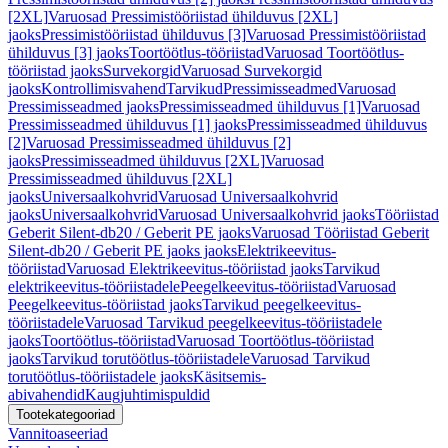
[2XL]
Varuosad Pressimistööriistad ühilduvus [2XL]
jaoks
Pressimistööriistad ühilduvus [3]
Varuosad Pressimistööriistad
ühilduvus [3] jaoks
Toortöötlus-tööriistad
Varuosad Toortöötlus-
tööriistad jaoks
Survekorgid
Varuosad Survekorgid
jaoks
Kontrollimisvahend
Tarvikud
Pressimisseadmed
Varuosad
Pressimisseadmed jaoks
Pressimisseadmed ühilduvus [1]
Varuosad
Pressimisseadmed ühilduvus [1] jaoks
Pressimisseadmed ühilduvus
[2]
Varuosad Pressimisseadmed ühilduvus [2]
jaoks
Pressimisseadmed ühilduvus [2XL]
Varuosad
Pressimisseadmed ühilduvus [2XL]
jaoks
Universaalkohvrid
Varuosad Universaalkohvrid
jaoks
Universaalkohvrid
Varuosad Universaalkohvrid jaoks
Tööriistad
Geberit Silent-db20 / Geberit PE jaoks
Varuosad Tööriistad Geberit
Silent-db20 / Geberit PE jaoks jaoks
Elektrikeevitus-
tööriistad
Varuosad Elektrikeevitus-tööriistad jaoks
Tarvikud
elektrikeevitus-tööriistadele
Peegelkeevitus-tööriistad
Varuosad
Peegelkeevitus-tööriistad jaoks
Tarvikud peegelkeevitus-
tööriistadele
Varuosad Tarvikud peegelkeevitus-tööriistadele
jaoks
Toortöötlus-tööriistad
Varuosad Toortöötlus-tööriistad
jaoks
Tarvikud torutöötlus-tööriistadele
Varuosad Tarvikud
torutöötlus-tööriistadele jaoks
Käsitsemis-
abivahendid
Kaugjuhtimispuldid
Tootekategooriad
Vannitoaseeriad