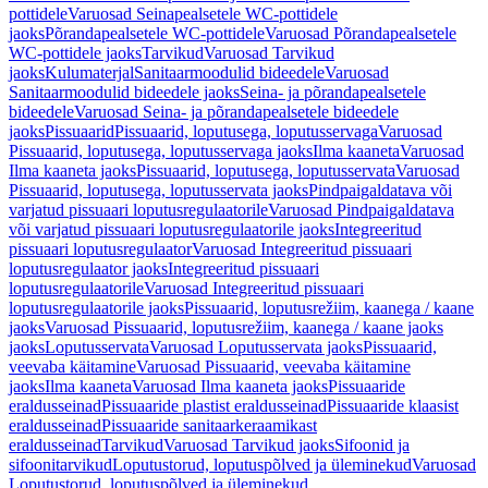
pottidele
Varuosad Seinapealsetele WC-pottidele
jaoks
Põrandapealsetele WC-pottidele
Varuosad Põrandapealsetele
WC-pottidele jaoks
Tarvikud
Varuosad Tarvikud
jaoks
Kulumaterjal
Sanitaarmoodulid bideedele
Varuosad
Sanitaarmoodulid bideedele jaoks
Seina- ja põrandapealsetele
bideedele
Varuosad Seina- ja põrandapealsetele bideedele
jaoks
Pissuaarid
Pissuaarid, loputusega, loputusservaga
Varuosad
Pissuaarid, loputusega, loputusservaga jaoks
Ilma kaaneta
Varuosad
Ilma kaaneta jaoks
Pissuaarid, loputusega, loputusservata
Varuosad
Pissuaarid, loputusega, loputusservata jaoks
Pindpaigaldatava või
varjatud pissuaari loputusregulaatorile
Varuosad Pindpaigaldatava
või varjatud pissuaari loputusregulaatorile jaoks
Integreeritud
pissuaari loputusregulaator
Varuosad Integreeritud pissuaari
loputusregulaator jaoks
Integreeritud pissuaari
loputusregulaatorile
Varuosad Integreeritud pissuaari
loputusregulaatorile jaoks
Pissuaarid, loputusrežiim, kaanega / kaane
jaoks
Varuosad Pissuaarid, loputusrežiim, kaanega / kaane jaoks
jaoks
Loputusservata
Varuosad Loputusservata jaoks
Pissuaarid,
veevaba käitamine
Varuosad Pissuaarid, veevaba käitamine
jaoks
Ilma kaaneta
Varuosad Ilma kaaneta jaoks
Pissuaaride
eraldusseinad
Pissuaaride plastist eraldusseinad
Pissuaaride klaasist
eraldusseinad
Pissuaaride sanitaarkeraamikast
eraldusseinad
Tarvikud
Varuosad Tarvikud jaoks
Sifoonid ja
sifoonitarvikud
Loputustorud, loputuspõlved ja üleminekud
Varuosad
Loputustorud, loputuspõlved ja üleminekud