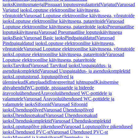
jaoks
Kinnitusmaterjal
Pissuaari loputusregulaatorid
Varjatud
Varuosad
Varjatud jaoks
Loputuse elektroonilise käivitusega,
võrgutoide
Varuosad Loputuse elektroonilise käivitusega, võrgutoide
jaoks
Loputuse elektroonilise käivitusega, patareitoide
Varuosad
Loputuse elektroonilise käivitusega, patareitoide jaoks
Pneumaatilise
loputuskäivitusega
Varuosad Pneumaatilise loputuskäivitusega
jaoks
Basic
Varuosad Basic jaoks
Pindpaigaldatud
Varuosad
Pindpaigaldatud jaoks
Loputuse elektroonilise käivitusega,
võrgutoide
Varuosad Loputuse elektroonilise käivitusega, võrgutoide
jaoks
Loputuse elektroonilise käivitusega, patareitoide
Varuosad
Loputuse elektroonilise käivitusega, patareitoide
jaoks
Tarvikud
Varuosad Tarvikud jaoks
Uuspaigaldus- ja
asenduskomplektid
Varuosad Uuspaigaldus- ja asenduskomplektid
jaoks
Loputustorud, loputuspõlved ja
üleminekud
Katteplaadid
Integreeritud juhtnupud
Käsitsemise
abivahendid
WC-pottide, pissuaaride ja bideede
äravooluühendused
Äravooluühendused WC-pottidele ja
valamutele
Varuosad Äravooluühendused WC-pottidele ja
valamutele jaoks
Sifoonid
Varuosad Sifoonid
jaoks
Ühenduspõlved
Varuosad Ühenduspõlved
jaoks
Ühendusotsakud
Varuosad Ühendusotsakud
jaoks
Ühenduskomplektid
Varuosad Ühenduskomplektid
jaoks
Loputuspõlve pikendused
Varuosad Loputuspõlve pikendused
jaoks
Ühendused PVC-st
Varuosad Ühendused PVC-st
jaoks
Mansetid ja kattekübarad
Ülemineku- ja