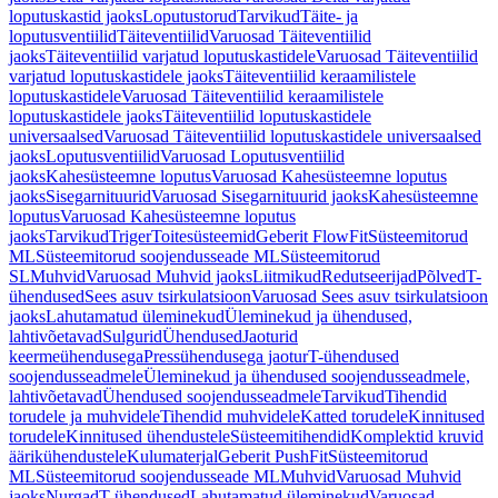
loputuskastid jaoks
Loputustorud
Tarvikud
Täite- ja
loputusventiilid
Täiteventiilid
Varuosad Täiteventiilid
jaoks
Täiteventiilid varjatud loputuskastidele
Varuosad Täiteventiilid
varjatud loputuskastidele jaoks
Täiteventiilid keraamilistele
loputuskastidele
Varuosad Täiteventiilid keraamilistele
loputuskastidele jaoks
Täiteventiilid loputuskastidele
universaalsed
Varuosad Täiteventiilid loputuskastidele universaalsed
jaoks
Loputusventiilid
Varuosad Loputusventiilid
jaoks
Kahesüsteemne loputus
Varuosad Kahesüsteemne loputus
jaoks
Sisegarnituurid
Varuosad Sisegarnituurid jaoks
Kahesüsteemne
loputus
Varuosad Kahesüsteemne loputus
jaoks
Tarvikud
Triger
Toitesüsteemid
Geberit FlowFit
Süsteemitorud
ML
Süsteemitorud soojendusseade ML
Süsteemitorud
SL
Muhvid
Varuosad Muhvid jaoks
Liitmikud
Redutseerijad
Põlved
T-
ühendused
Sees asuv tsirkulatsioon
Varuosad Sees asuv tsirkulatsioon
jaoks
Lahutamatud üleminekud
Üleminekud ja ühendused,
lahtivõetavad
Sulgurid
Ühendused
Jaoturid
keermeühendusega
Pressühendusega jaotur
T-ühendused
soojendusseadmele
Üleminekud ja ühendused soojendusseadmele,
lahtivõetavad
Ühendused soojendusseadmele
Tarvikud
Tihendid
torudele ja muhvidele
Tihendid muhvidele
Katted torudele
Kinnitused
torudele
Kinnitused ühendustele
Süsteemitihendid
Komplektid kruvid
äärikühendustele
Kulumaterjal
Geberit PushFit
Süsteemitorud
ML
Süsteemitorud soojendusseade ML
Muhvid
Varuosad Muhvid
jaoks
Nurgad
T-ühendused
Lahutamatud üleminekud
Varuosad