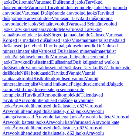
jaoks
Duširennid
Varuosad Duširennid jaoks
Tarvikud
duširennidele
Varuosad Tarvikud duširennidele jaoks
Dušipõranda
äravoolud
Varuosad Dušipõranda äravoolud jaoks
Tarvikud
dušipõranda äravooludele
Varuosad Tarvikud dušipõranda
äravooludele jaoks
Seinaäravoolud
Varuosad Seinaäravoolud
jaoks
Tarvikud seinaäravooludele
Varuosad Tarvikud
seinaäravooludele jaoks
Kõrged ja madalad dušialused
Varuosad
Kõrged ja madalad dušialused jaoks
Mineraalmaterjalist madalad
dušialused ja Geberit Duofix paigalduselemendid
Dušialused
mineraalmaterjalist
Varuosad Dušialused mineraalmaterjalist
jaoks
Paigalduselemendid
Varuosad Paigalduselemendid
jaoks
Tarvikud
Dušiseinad
Dušiseinad
Duši külgseinad walk-in
duššiseinale
Vannieraldusseinad
Dušiuksed
Tarvikud
Nišši hoiukastid
duššidele
Nišši hoiukastid
Tarvikud
Vannid
Vannid
sanitaarakrüülist
Ristkülikukujulised vannid
Vannid
mineraalmaterjalist
Vannid imikutele
Paigalduselemendid
Jalgade
komplektid ning traaversite ja seinaankrute
komplektid
Tarvikud
Remondikomplektid
Täiendavad
tarvikud
Äravooluühendused duššide ja vannide
jaoks
Äravooluühendused dušialustele, d52
Varuosad
Äravooluühendused dušialustele, d52 jaoks
Äravoolu
kattega
Varuosad Äravoolu kattega jaoks
Äravoolu katteta
Varuosad
Äravoolu katteta jaoks
Äravoolu kate
Varuosad Äravoolu kate
jaoks
Äravooluühendused dušialustele, d62
Varuosad
Äravooluühendused dušialustele, d62 jaoks
Äravoolu