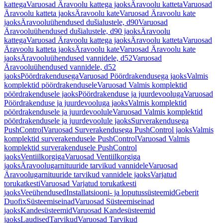
kattega
Varuosad Äravoolu kattega jaoks
Äravoolu katteta
Varuosad
Äravoolu katteta jaoks
Äravoolu kate
Varuosad Äravoolu kate
jaoks
Äravooluühendused dušialustele, d90
Varuosad
Äravooluühendused dušialustele, d90 jaoks
Äravoolu
kattega
Varuosad Äravoolu kattega jaoks
Äravoolu katteta
Varuosad
Äravoolu katteta jaoks
Äravoolu kate
Varuosad Äravoolu kate
jaoks
Äravooluühendused vannidele, d52
Varuosad
Äravooluühendused vannidele, d52
jaoks
Pöördrakendusega
Varuosad Pöördrakendusega jaoks
Valmis
komplektid pöördrakendusele
Varuosad Valmis komplektid
pöördrakendusele jaoks
Pöördrakenduse ja juurdevooluga
Varuosad
Pöördrakenduse ja juurdevooluga jaoks
Valmis komplektid
pöördrakendusele ja juurdevoolule
Varuosad Valmis komplektid
pöördrakendusele ja juurdevoolule jaoks
Surverakendusega
PushControl
Varuosad Surverakendusega PushControl jaoks
Valmis
komplektid surverakendusele PushControl
Varuosad Valmis
komplektid surverakendusele PushControl
jaoks
Ventiilkorgiga
Varuosad Ventiilkorgiga
jaoks
Äravoolugarnituuride tarvikud vannidele
Varuosad
Äravoolugarnituuride tarvikud vannidele jaoks
Varjatud
torukatkesti
Varuosad Varjatud torukatkesti
jaoks
Veeühendused
Installatsiooni- ja loputussüsteemid
Geberit
Duofix
Süsteemiseinad
Varuosad Süsteemiseinad
jaoks
Kandesüsteemid
Varuosad Kandesüsteemid
jaoks
Laudised
Tarvikud
Varuosad Tarvikud