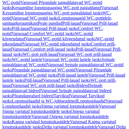
WC-potid
Varuosad Põrandale paigaldatavad WC-potid
jaoks
Keraamilise loputuspaagiga WC-pott paigaldatud
Varuosad
Keraamilise loputuspaagiga WC-pott paigaldatud jaoks
WC-
potid
Varuosad WC-potid jaoks
Loputuspaagid WC-pottidele,
sanitaarkeraamikast
Peale pandud
Prill-lauad
Varuosad Prill-lauad
jaoks
Prill-lauad
Varuosad Prill-lauad jaoks
Comfort WC-
potid
Varuosad Comfort WC-potid jaoks
WC-potid
kõrgendatud
Varuosad WC-potid kõrgendatud jaoks
WC-potid
pikendatud
Varuosad WC-potid pikendatud jaoks
Comfort prill-
lauad
Varuosad Comfort prill-lauad jaoks
Prill-lauad
Varuosad Prill-
lauad jaoks
WC-poti prill-lauad
Varuosad WC-poti prill-lauad
jaoks
WC-potid lastele
Varuosad WC-potid lastele jaoks
Seinale
paigaldatavad WC-potid
Varuosad Seinale paigaldatavad WC-potid
jaoks
Põrandale paigaldatavad WC-potid
Varuosad Põrandale
paigaldatavad WC-potid jaoks
Prill-lauad lastele
Varuosad Prill-lauad
lastele jaoks
Prill-lauad
Varuosad Prill-lauad jaoks
WC-poti prill-
lauad
Varuosad WC-poti prill-lauad jaoks
Bideed
Seinale
paigaldatavad bideed
Varuosad Seinale paigaldatavad bideed
jaoks
Põrandapealsed bideed
Tarvikud
Varuosad Tarvikud
jaoks
Loputusplaadid ja WC-juhtseadmed
Loputusplaadid
Varuosad
Loputusplaadid jaoks
Sigma varjatud loputuskastidele
Varuosad
Sigma varjatud loputuskastidele jaoks
Omega varjatud
loputuskastidele
Varuosad Omega varjatud loputuskastidele
jaoks
Kappa varjatud loputuskastidele
Varuosad Kappa varjatud
loputuskastidele jaoks
Delta varjatud loputuskastidele
Varuosad Delta