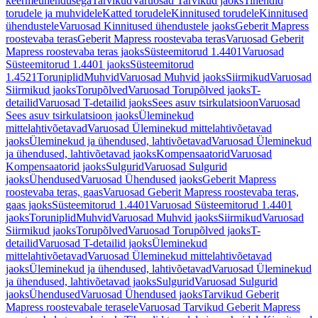
keermeühendusega
Tarvikud
Varuosad Tarvikud jaoks
Tihendid
torudele ja muhvidele
Katted torudele
Kinnitused torudele
Kinnitused
ühendustele
Varuosad Kinnitused ühendustele jaoks
Geberit Mapress
roostevaba teras
Geberit Mapress roostevaba teras
Varuosad Geberit
Mapress roostevaba teras jaoks
Süsteemitorud 1.4401
Varuosad
Süsteemitorud 1.4401 jaoks
Süsteemitorud
1.4521
Toruniplid
Muhvid
Varuosad Muhvid jaoks
Siirmikud
Varuosad
Siirmikud jaoks
Torupõlved
Varuosad Torupõlved jaoks
T-
detailid
Varuosad T-detailid jaoks
Sees asuv tsirkulatsioon
Varuosad
Sees asuv tsirkulatsioon jaoks
Üleminekud
mittelahtivõetavad
Varuosad Üleminekud mittelahtivõetavad
jaoks
Üleminekud ja ühendused, lahtivõetavad
Varuosad Üleminekud
ja ühendused, lahtivõetavad jaoks
Kompensaatorid
Varuosad
Kompensaatorid jaoks
Sulgurid
Varuosad Sulgurid
jaoks
Ühendused
Varuosad Ühendused jaoks
Geberit Mapress
roostevaba teras, gaas
Varuosad Geberit Mapress roostevaba teras,
gaas jaoks
Süsteemitorud 1.4401
Varuosad Süsteemitorud 1.4401
jaoks
Toruniplid
Muhvid
Varuosad Muhvid jaoks
Siirmikud
Varuosad
Siirmikud jaoks
Torupõlved
Varuosad Torupõlved jaoks
T-
detailid
Varuosad T-detailid jaoks
Üleminekud
mittelahtivõetavad
Varuosad Üleminekud mittelahtivõetavad
jaoks
Üleminekud ja ühendused, lahtivõetavad
Varuosad Üleminekud
ja ühendused, lahtivõetavad jaoks
Sulgurid
Varuosad Sulgurid
jaoks
Ühendused
Varuosad Ühendused jaoks
Tarvikud Geberit
Mapress roostevabale terasele
Varuosad Tarvikud Geberit Mapress