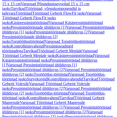
15 x 15 cm
Varuosad Põrandasissevoolud 15 x 15 cm
jaoks
Tarvikud
Tööriistad, võrgukomponendid ja
tarkvara
Tööriistad
Tööriistad Geberit FlowFit jaoks
Varuosad
Tööriistad Geberit FlowFit jaoks
jaoks
Käsipressimistööriistad
Varuosad Käsipressimistööriistad
jaoks
Pressimistööriistade ühilduvus [1]
Varuosad Pressimistööriistade
ühilduvus [1] jaoks
Pressimistööriistade ühilduvus [2]
Varuosad
Pressimistööriistade ühilduvus [2]
jaoks
Torutöötlustööriistad
Varuosad Torutöötlustööriistad
jaoks
Kontrollimisvahend
Pressimisseadmed
tööriistadega
Tarvikud
Tööriistad Geberit Meplale
Varuosad
Tööriistad Geberit Meplale jaoks
Käsipressimistööriistad
Varuosad
Käsipressimistööriistad jaoks
Pressimistööriistad ühilduvus
[1]
Varuosad Pressimistööriistad ühilduvus [1]
jaoks
Pressimistööriistad ühilduvus [2]
Varuosad Pressimistööriistad
ühilduvus [2] jaoks
Toortöötlus-tööriistad
Varuosad Toortöötlus-
tööriistad jaoks
Survekorgid
Kontrollimisvahendid
Tarvikud
Tööriistad
Geberit Volexile
Varuosad Tööriistad Geberit Volexile
jaoks
Pressimistööriistad ühilduvus [2]
Varuosad Pressimistööriistad
ühilduvus [2] jaoks
Toortöötlus-tööriistad
Varuosad Toortöötlus-
tööriistad jaoks
Kontrollimisvahend
Tarvikud
Tööriistad Geberit
Mapressile
Varuosad Tööriistad Geberit Mapressile
jaoks
Pressimistööriistad ühilduvus [1]
Varuosad Pressimistööriistad
ühilduvus [1] jaoks
Pressimistööriistad ühilduvus [2]
Varuosad
Pressimistööriistad ühilduvus [2] jaoks
Pressimistööriistad ühilduvus