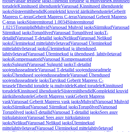
roostevabale terasele jaoks
Tihendid torudele ja muhvidele
Kinnitused
torudele
Kinnitused ühendustele
Varuosad Kinnitused ühendustele
jaoks
Süsteemitihendid
Komplektid kruvid äärikühendustele
Geberit
Mapress C-teras
Geberit Mapress C-teras
Varuosad Geberit Mapress
C-teras jaoks
Süsteemitorud 1.0034
Süsteemitorud
1.0215
Toruniplid
Muhvid
Varuosad Muhvid jaoks
Siirmikud
Varuosad
Siirmikud jaoks
Torupõlved
Varuosad Torupõlved jaoks
T-
detailid
Varuosad T-detailid jaoks
Nelikud
Varuosad Nelikud
jaoks
Üleminekud mittelahtivõetavad
Varuosad Üleminekud
mittelahtivõetavad jaoks
Üleminekud ja ühendused,
lahtivõetavad
Varuosad Üleminekud ja ühendused, lahtivõetavad
jaoks
Kompensaatorid
Varuosad Kompensaatorid
jaoks
Sulgurid
Varuosad Sulgurid jaoks
T-detailid
soojendusseadmele
Varuosad T-detailid soojendusseadmele
jaoks
Ühendused soojendusseadmele
Varuosad Ühendused
soojendusseadmele jaoks
Tarvikud Geberit Mapress C-
terasele
Tihendid torudele ja muhvidele
Katted torudele
Kinnitused
torudele
Kinnitused ühendustele
Süsteemitihendid
Komplektid kruvid
äärikühendustele
Geberit Mapress vask
Geberit Mapress
vask
Varuosad Geberit Mapress vask jaoks
Muhvid
Varuosad Muhvid
jaoks
Siirmikud
Varuosad Siirmikud jaoks
Torupõlved
Varuosad
Torupõlved jaoks
T-detailid
Varuosad T-detailid jaoks
Sees asuv
tsirkulatsioon
Varuosad Sees asuv tsirkulatsioon
jaoks
Nelikud
Varuosad Nelikud jaoks
Üleminekud
mittelahtivõetavad
Varuosad Üleminekud mittelahtivõetavad