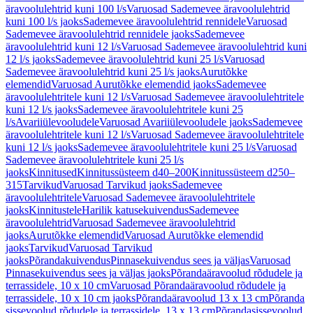
äravoolulehtrid kuni 100 l/s
Varuosad Sademevee äravoolulehtrid
kuni 100 l/s jaoks
Sademevee äravoolulehtrid rennidele
Varuosad
Sademevee äravoolulehtrid rennidele jaoks
Sademevee
äravoolulehtrid kuni 12 l/s
Varuosad Sademevee äravoolulehtrid kuni
12 l/s jaoks
Sademevee äravoolulehtrid kuni 25 l/s
Varuosad
Sademevee äravoolulehtrid kuni 25 l/s jaoks
Aurutõkke
elemendid
Varuosad Aurutõkke elemendid jaoks
Sademevee
äravoolulehtritele kuni 12 l/s
Varuosad Sademevee äravoolulehtritele
kuni 12 l/s jaoks
Sademevee äravoolulehtritele kuni 25
l/s
Avariiülevooludele
Varuosad Avariiülevooludele jaoks
Sademevee
äravoolulehtritele kuni 12 l/s
Varuosad Sademevee äravoolulehtritele
kuni 12 l/s jaoks
Sademevee äravoolulehtritele kuni 25 l/s
Varuosad
Sademevee äravoolulehtritele kuni 25 l/s
jaoks
Kinnitused
Kinnitussüsteem d40–200
Kinnitussüsteem d250–
315
Tarvikud
Varuosad Tarvikud jaoks
Sademevee
äravoolulehtritele
Varuosad Sademevee äravoolulehtritele
jaoks
Kinnitustele
Harilik katusekuivendus
Sademevee
äravoolulehtrid
Varuosad Sademevee äravoolulehtrid
jaoks
Aurutõkke elemendid
Varuosad Aurutõkke elemendid
jaoks
Tarvikud
Varuosad Tarvikud
jaoks
Põrandakuivendus
Pinnasekuivendus sees ja väljas
Varuosad
Pinnasekuivendus sees ja väljas jaoks
Põrandaäravoolud rõdudele ja
terrassidele, 10 x 10 cm
Varuosad Põrandaäravoolud rõdudele ja
terrassidele, 10 x 10 cm jaoks
Põrandaäravoolud 13 x 13 cm
Põranda
sissevoolud rõdudele ja terrassidele, 13 x 13 cm
Põrandasissevoolud