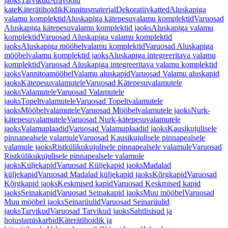
jaoks
Tarvikud
Äravoolu
kate
Käterätihoidik
Kinnitusmaterjal
Dekoratiivkatted
Aluskapiga
valamu komplektid
Aluskapiga kätepesuvalamu komplektid
Varuosad
Aluskapiga kätepesuvalamu komplektid jaoks
Aluskapiga valamu
komplektid
Varuosad Aluskapiga valamu komplektid
jaoks
Aluskapiga mööbelvalamu komplektid
Varuosad Aluskapiga
mööbelvalamu komplektid jaoks
Aluskapiga integreeritava valamu
komplektid
Varuosad Aluskapiga integreeritava valamu komplektid
jaoks
Vannitoamööbel
Valamu aluskapid
Varuosad Valamu aluskapid
jaoks
Kätepesuvalamutele
Varuosad Kätepesuvalamutele
jaoks
Valamutele
Varuosad Valamutele
jaoks
Topeltvalamutele
Varuosad Topeltvalamutele
jaoks
Mööbelvalamutele
Varuosad Mööbelvalamutele jaoks
Nurk-
kätepesuvalamutele
Varuosad Nurk-kätepesuvalamutele
jaoks
Valamuplaadid
Varuosad Valamuplaadid jaoks
Kausikujulisele
pinnapealsele valamule
Varuosad Kausikujulisele pinnapealsele
valamule jaoks
Ristkülikukujulisele pinnapealsele valamule
Varuosad
Ristkülikukujulisele pinnapealsele valamule
jaoks
Küljekapid
Varuosad Küljekapid jaoks
Madalad
küljekapid
Varuosad Madalad küljekapid jaoks
Kõrgkapid
Varuosad
Kõrgkapid jaoks
Keskmised kapid
Varuosad Keskmised kapid
jaoks
Seinakapid
Varuosad Seinakapid jaoks
Muu mööbel
Varuosad
Muu mööbel jaoks
Seinariiulid
Varuosad Seinariiulid
jaoks
Tarvikud
Varuosad Tarvikud jaoks
Sahtlisisud ja
hoiustamiskarbid
Käterätihoidik ja