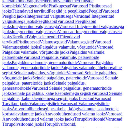
käterätikonks
Valguselemendid
Käepidemed
Jalgade
komplektid
Magnettahvlid
Pistikupesad
Varuosad Pistikupesad
jaoks
Täiendavad tarvikud
Peeglid ja peeglikapid
Peeglid
Varuosad
Peeglid jaoks
Integreeritud valgustusega
Varuosad Integreeritud
valgustusega jaoks
Peeglikapid
Varuosad Peeglikapid
jaoks
Integreeritud valgustusega
Varuosad Integreeritud valgustusega
jaoks
Integreeritud valgustuseta
Varuosad Integreeritud valgustuseta
jaoks
Tarvikud
Valguselemendid
Täiendavad
tarvikud
Pistikupesad
Valamusegistid
Valamusegistid
Varuosad
Valamusegistid jaoks
Paigaldus valamule, võrgutoide
Varuosad
Paigaldus valamule, võrgutoide jaoks
Paigaldus valamule,
patareitoide
Varuosad Paigaldus valamule, patareitoide
jaoks
Paigaldus valamule, generaatoritoide
Varuosad Paigaldus
valamule, generaatoritoide jaoks
Paigaldus valamule, ühehoovaline
segisti
Seinale paigaldus, võrgutoide
Varuosad Seinale paigaldus,
võrgutoide jaoks
Seinale paigaldus, patareitoide
Varuosad Seinale
paigaldus, patareitoide jaoks
Seinale paigaldus,
generaatoritoide
Varuosad Seinale paigaldus, generaatoritoide
jaoks
Seinale paigaldus, kahe käepidemega segisti
Varuosad Seinale
paigaldus, kahe käepidemega segisti jaoks
Tarvikud
Varuosad
Tarvikud jaoks
Valamusegistitele
Varuosad Valamusegistitele
jaoks
Äravooluühendused pesukoha, köögivalamute, seadmete ja
koristajavalamute jaoks
Äravooluühendused valamu jaoks
Varuosad
Äravooluühendused valamu jaoks jaoks
Torupõlvsifoonid
Varuosad
Torupõlvsifoonid jaoks
Torupõlvsifoonid,