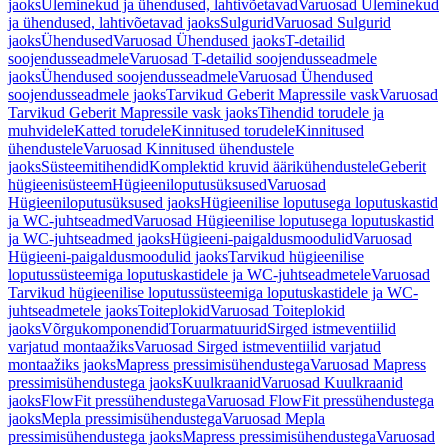
jaoks
Üleminekud ja ühendused, lahtivõetavad
Varuosad Üleminekud
ja ühendused, lahtivõetavad jaoks
Sulgurid
Varuosad Sulgurid
jaoks
Ühendused
Varuosad Ühendused jaoks
T-detailid
soojendusseadmele
Varuosad T-detailid soojendusseadmele
jaoks
Ühendused soojendusseadmele
Varuosad Ühendused
soojendusseadmele jaoks
Tarvikud Geberit Mapressile vask
Varuosad
Tarvikud Geberit Mapressile vask jaoks
Tihendid torudele ja
muhvidele
Katted torudele
Kinnitused torudele
Kinnitused
ühendustele
Varuosad Kinnitused ühendustele
jaoks
Süsteemitihendid
Komplektid kruvid äärikühendustele
Geberit
hügieenisüsteem
Hügieeniloputusüksused
Varuosad
Hügieeniloputusüksused jaoks
Hügieenilise loputusega loputuskastid
ja WC-juhtseadmed
Varuosad Hügieenilise loputusega loputuskastid
ja WC-juhtseadmed jaoks
Hügieeni-paigaldusmoodulid
Varuosad
Hügieeni-paigaldusmoodulid jaoks
Tarvikud hügieenilise
loputussüsteemiga loputuskastidele ja WC-juhtseadmetele
Varuosad
Tarvikud hügieenilise loputussüsteemiga loputuskastidele ja WC-
juhtseadmetele jaoks
Toiteplokid
Varuosad Toiteplokid
jaoks
Võrgukomponendid
Toruarmatuurid
Sirged istmeventiilid
varjatud montaažiks
Varuosad Sirged istmeventiilid varjatud
montaažiks jaoks
Mapress pressimisühendustega
Varuosad Mapress
pressimisühendustega jaoks
Kuulkraanid
Varuosad Kuulkraanid
jaoks
FlowFit pressühendustega
Varuosad FlowFit pressühendustega
jaoks
Mepla pressimisühendustega
Varuosad Mepla
pressimisühendustega jaoks
Mapress pressimisühendustega
Varuosad