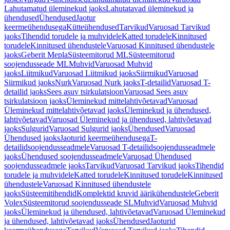
Lahutamatud üleminekud jaoks
Lahutatavad üleminekud ja
ühendused
Ühendused
Jaotur
keermeühendusega
Kütteühendused
Tarvikud
Varuosad Tarvikud
jaoks
Tihendid torudele ja muhvidele
Katted torudele
Kinnitused
torudele
Kinnitused ühendustele
Varuosad Kinnitused ühendustele
jaoks
Geberit Mepla
Süsteemitorud ML
Süsteemitorud
soojendusseade ML
Muhvid
Varuosad Muhvid
jaoks
Liitmikud
Varuosad Liitmikud jaoks
Siirmikud
Varuosad
Siirmikud jaoks
Nurk
Varuosad Nurk jaoks
T-detailid
Varuosad T-
detailid jaoks
Sees asuv tsirkulatsioon
Varuosad Sees asuv
tsirkulatsioon jaoks
Üleminekud mittelahtivõetavad
Varuosad
Üleminekud mittelahtivõetavad jaoks
Üleminekud ja ühendused,
lahtivõetavad
Varuosad Üleminekud ja ühendused, lahtivõetavad
jaoks
Sulgurid
Varuosad Sulgurid jaoks
Ühendused
Varuosad
Ühendused jaoks
Jaoturid keermeühendusega
T-
detailidsoojendusseadmele
Varuosad T-detailidsoojendusseadmele
jaoks
Ühendused soojendusseadmele
Varuosad Ühendused
soojendusseadmele jaoks
Tarvikud
Varuosad Tarvikud jaoks
Tihendid
torudele ja muhvidele
Katted torudele
Kinnitused torudele
Kinnitused
ühendustele
Varuosad Kinnitused ühendustele
jaoks
Süsteemitihendid
Komplektid kruvid äärikühendustele
Geberit
Volex
Süsteemitorud soojendusseade SL
Muhvid
Varuosad Muhvid
jaoks
Üleminekud ja ühendused, lahtivõetavad
Varuosad Üleminekud
ja ühendused, lahtivõetavad jaoks
Ühendused
Jaoturid