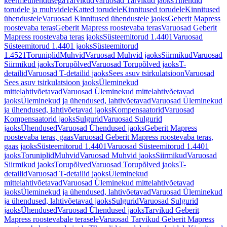
keermeühendusega
Tarvikud
Varuosad Tarvikud jaoks
Tihendid
torudele ja muhvidele
Katted torudele
Kinnitused torudele
Kinnitused
ühendustele
Varuosad Kinnitused ühendustele jaoks
Geberit Mapress
roostevaba teras
Geberit Mapress roostevaba teras
Varuosad Geberit
Mapress roostevaba teras jaoks
Süsteemitorud 1.4401
Varuosad
Süsteemitorud 1.4401 jaoks
Süsteemitorud
1.4521
Toruniplid
Muhvid
Varuosad Muhvid jaoks
Siirmikud
Varuosad
Siirmikud jaoks
Torupõlved
Varuosad Torupõlved jaoks
T-
detailid
Varuosad T-detailid jaoks
Sees asuv tsirkulatsioon
Varuosad
Sees asuv tsirkulatsioon jaoks
Üleminekud
mittelahtivõetavad
Varuosad Üleminekud mittelahtivõetavad
jaoks
Üleminekud ja ühendused, lahtivõetavad
Varuosad Üleminekud
ja ühendused, lahtivõetavad jaoks
Kompensaatorid
Varuosad
Kompensaatorid jaoks
Sulgurid
Varuosad Sulgurid
jaoks
Ühendused
Varuosad Ühendused jaoks
Geberit Mapress
roostevaba teras, gaas
Varuosad Geberit Mapress roostevaba teras,
gaas jaoks
Süsteemitorud 1.4401
Varuosad Süsteemitorud 1.4401
jaoks
Toruniplid
Muhvid
Varuosad Muhvid jaoks
Siirmikud
Varuosad
Siirmikud jaoks
Torupõlved
Varuosad Torupõlved jaoks
T-
detailid
Varuosad T-detailid jaoks
Üleminekud
mittelahtivõetavad
Varuosad Üleminekud mittelahtivõetavad
jaoks
Üleminekud ja ühendused, lahtivõetavad
Varuosad Üleminekud
ja ühendused, lahtivõetavad jaoks
Sulgurid
Varuosad Sulgurid
jaoks
Ühendused
Varuosad Ühendused jaoks
Tarvikud Geberit
Mapress roostevabale terasele
Varuosad Tarvikud Geberit Mapress