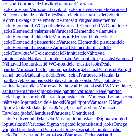
konsoolkoormustele
Tarvikud
Varuosad Tarvikud
jaoks
Tarvikud
Varuosad Tarvikud jaoks
Süsteemiseintele
Varuosad
Süsteemiseintele jaoks
Toitesüsteemidele
Veeärastusele
Geberit
Kombifix
Paigalduselemendid
Varuosad Paigalduselemendid
jaoks
Elemendid WC-pottidele
Varuosad Elemendid WC-pottidele
jaoks
Elemendid valamutele
Varuosad Elemendid valamutele
jaoks
Elemendid bideedele
Varuosad Elemendid bideedele
jaoks
Elemendid pissuaaridele
Varuosad Elemendid pissuaaridele
jaoks
Elemendid duššidele
Varuosad Elemendid duššidele
jaoks
Tarvikud
WC-elementidele
Kinnitustele
Nähtavad
loputuskastid
Nähtavad loputuskastid WC-pottidele, plastist
Varuosad
Nähtavad loputuskastid WC-pottidele, plastist jaoks
Peale
pandud
Varuosad Peale pandud jaoks
Kõrgel seinal
Varuosad Kõrgel
seinal jaoks
Madalal ja poolkõrgel, seinal
Varuosad Madalal ja
poolkõrgel, seinal jaoks
Nähtavad loputuskastid WC-pottidele,
sanitaarkeraamikast
Varuosad Nähtavad loputuskastid WC-pottidele,
sanitaarkeraamikast jaoks
Peale pandud
Varuosad Peale pandud
jaoks
Loputustorud nähtavad loputuskastidele
Varuosad Loputustorud
nähtavad loputuskastidele jaoks
Kõrgel rippuv
Varuosad Kõrgel
rippuv jaoks
Madalal ja poolkõrgel, seinal
Tarvikud
Varuosad
Tarvikud jaoks
Ühendused
Varuosad Ühendused
jaoks
Nurkventiilid
Mansetid
Varjatud loputuskastid
Sigma varjatud
loputuskastid
Varuosad Sigma varjatud loputuskastid jaoks
Omega
varjatud loputuskastid
Varuosad Omega varjatud loputuskastid
jaoks
Delta varjatud loputuskastid
Varuosad Delta varjatud