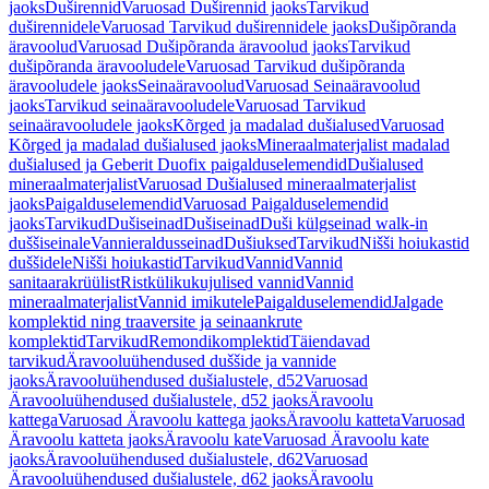
jaoks
Duširennid
Varuosad Duširennid jaoks
Tarvikud
duširennidele
Varuosad Tarvikud duširennidele jaoks
Dušipõranda
äravoolud
Varuosad Dušipõranda äravoolud jaoks
Tarvikud
dušipõranda äravooludele
Varuosad Tarvikud dušipõranda
äravooludele jaoks
Seinaäravoolud
Varuosad Seinaäravoolud
jaoks
Tarvikud seinaäravooludele
Varuosad Tarvikud
seinaäravooludele jaoks
Kõrged ja madalad dušialused
Varuosad
Kõrged ja madalad dušialused jaoks
Mineraalmaterjalist madalad
dušialused ja Geberit Duofix paigalduselemendid
Dušialused
mineraalmaterjalist
Varuosad Dušialused mineraalmaterjalist
jaoks
Paigalduselemendid
Varuosad Paigalduselemendid
jaoks
Tarvikud
Dušiseinad
Dušiseinad
Duši külgseinad walk-in
duššiseinale
Vannieraldusseinad
Dušiuksed
Tarvikud
Nišši hoiukastid
duššidele
Nišši hoiukastid
Tarvikud
Vannid
Vannid
sanitaarakrüülist
Ristkülikukujulised vannid
Vannid
mineraalmaterjalist
Vannid imikutele
Paigalduselemendid
Jalgade
komplektid ning traaversite ja seinaankrute
komplektid
Tarvikud
Remondikomplektid
Täiendavad
tarvikud
Äravooluühendused duššide ja vannide
jaoks
Äravooluühendused dušialustele, d52
Varuosad
Äravooluühendused dušialustele, d52 jaoks
Äravoolu
kattega
Varuosad Äravoolu kattega jaoks
Äravoolu katteta
Varuosad
Äravoolu katteta jaoks
Äravoolu kate
Varuosad Äravoolu kate
jaoks
Äravooluühendused dušialustele, d62
Varuosad
Äravooluühendused dušialustele, d62 jaoks
Äravoolu