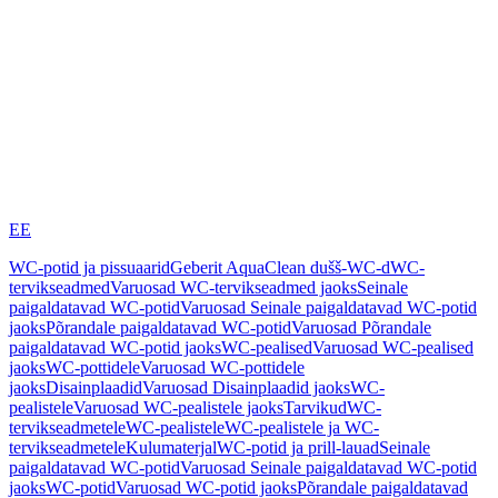
EE
WC-potid ja pissuaarid
Geberit AquaClean dušš-WC-d
WC-
tervikseadmed
Varuosad WC-tervikseadmed jaoks
Seinale
paigaldatavad WC-potid
Varuosad Seinale paigaldatavad WC-potid
jaoks
Põrandale paigaldatavad WC-potid
Varuosad Põrandale
paigaldatavad WC-potid jaoks
WC-pealised
Varuosad WC-pealised
jaoks
WC-pottidele
Varuosad WC-pottidele
jaoks
Disainplaadid
Varuosad Disainplaadid jaoks
WC-
pealistele
Varuosad WC-pealistele jaoks
Tarvikud
WC-
tervikseadmetele
WC-pealistele
WC-pealistele ja WC-
tervikseadmetele
Kulumaterjal
WC-potid ja prill-lauad
Seinale
paigaldatavad WC-potid
Varuosad Seinale paigaldatavad WC-potid
jaoks
WC-potid
Varuosad WC-potid jaoks
Põrandale paigaldatavad