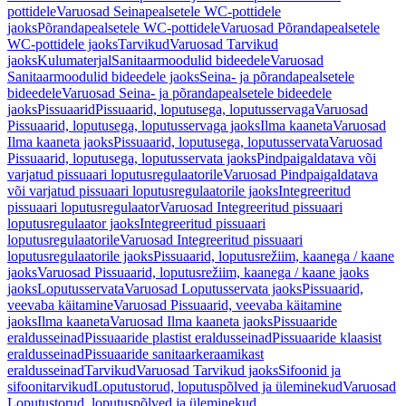
pottidele
Varuosad Seinapealsetele WC-pottidele
jaoks
Põrandapealsetele WC-pottidele
Varuosad Põrandapealsetele
WC-pottidele jaoks
Tarvikud
Varuosad Tarvikud
jaoks
Kulumaterjal
Sanitaarmoodulid bideedele
Varuosad
Sanitaarmoodulid bideedele jaoks
Seina- ja põrandapealsetele
bideedele
Varuosad Seina- ja põrandapealsetele bideedele
jaoks
Pissuaarid
Pissuaarid, loputusega, loputusservaga
Varuosad
Pissuaarid, loputusega, loputusservaga jaoks
Ilma kaaneta
Varuosad
Ilma kaaneta jaoks
Pissuaarid, loputusega, loputusservata
Varuosad
Pissuaarid, loputusega, loputusservata jaoks
Pindpaigaldatava või
varjatud pissuaari loputusregulaatorile
Varuosad Pindpaigaldatava
või varjatud pissuaari loputusregulaatorile jaoks
Integreeritud
pissuaari loputusregulaator
Varuosad Integreeritud pissuaari
loputusregulaator jaoks
Integreeritud pissuaari
loputusregulaatorile
Varuosad Integreeritud pissuaari
loputusregulaatorile jaoks
Pissuaarid, loputusrežiim, kaanega / kaane
jaoks
Varuosad Pissuaarid, loputusrežiim, kaanega / kaane jaoks
jaoks
Loputusservata
Varuosad Loputusservata jaoks
Pissuaarid,
veevaba käitamine
Varuosad Pissuaarid, veevaba käitamine
jaoks
Ilma kaaneta
Varuosad Ilma kaaneta jaoks
Pissuaaride
eraldusseinad
Pissuaaride plastist eraldusseinad
Pissuaaride klaasist
eraldusseinad
Pissuaaride sanitaarkeraamikast
eraldusseinad
Tarvikud
Varuosad Tarvikud jaoks
Sifoonid ja
sifoonitarvikud
Loputustorud, loputuspõlved ja üleminekud
Varuosad
Loputustorud, loputuspõlved ja üleminekud