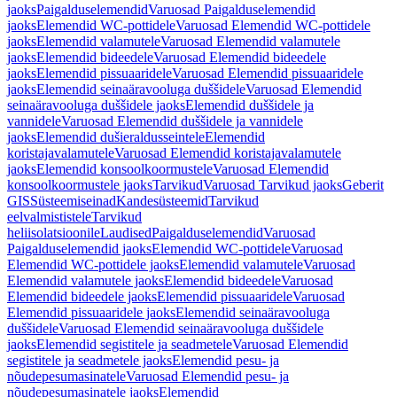
jaoks
Paigalduselemendid
Varuosad Paigalduselemendid
jaoks
Elemendid WC-pottidele
Varuosad Elemendid WC-pottidele
jaoks
Elemendid valamutele
Varuosad Elemendid valamutele
jaoks
Elemendid bideedele
Varuosad Elemendid bideedele
jaoks
Elemendid pissuaaridele
Varuosad Elemendid pissuaaridele
jaoks
Elemendid seinaäravooluga duššidele
Varuosad Elemendid
seinaäravooluga duššidele jaoks
Elemendid duššidele ja
vannidele
Varuosad Elemendid duššidele ja vannidele
jaoks
Elemendid dušieraldusseintele
Elemendid
koristajavalamutele
Varuosad Elemendid koristajavalamutele
jaoks
Elemendid konsoolkoormustele
Varuosad Elemendid
konsoolkoormustele jaoks
Tarvikud
Varuosad Tarvikud jaoks
Geberit
GIS
Süsteemiseinad
Kandesüsteemid
Tarvikud
eelvalmististele
Tarvikud
heliisolatsioonile
Laudised
Paigalduselemendid
Varuosad
Paigalduselemendid jaoks
Elemendid WC-pottidele
Varuosad
Elemendid WC-pottidele jaoks
Elemendid valamutele
Varuosad
Elemendid valamutele jaoks
Elemendid bideedele
Varuosad
Elemendid bideedele jaoks
Elemendid pissuaaridele
Varuosad
Elemendid pissuaaridele jaoks
Elemendid seinaäravooluga
duššidele
Varuosad Elemendid seinaäravooluga duššidele
jaoks
Elemendid segistitele ja seadmetele
Varuosad Elemendid
segistitele ja seadmetele jaoks
Elemendid pesu- ja
nõudepesumasinatele
Varuosad Elemendid pesu- ja
nõudepesumasinatele jaoks
Elemendid