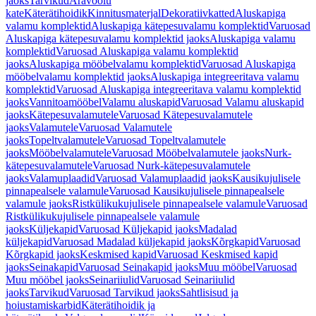
jaoks
Tarvikud
Äravoolu
kate
Käterätihoidik
Kinnitusmaterjal
Dekoratiivkatted
Aluskapiga
valamu komplektid
Aluskapiga kätepesuvalamu komplektid
Varuosad
Aluskapiga kätepesuvalamu komplektid jaoks
Aluskapiga valamu
komplektid
Varuosad Aluskapiga valamu komplektid
jaoks
Aluskapiga mööbelvalamu komplektid
Varuosad Aluskapiga
mööbelvalamu komplektid jaoks
Aluskapiga integreeritava valamu
komplektid
Varuosad Aluskapiga integreeritava valamu komplektid
jaoks
Vannitoamööbel
Valamu aluskapid
Varuosad Valamu aluskapid
jaoks
Kätepesuvalamutele
Varuosad Kätepesuvalamutele
jaoks
Valamutele
Varuosad Valamutele
jaoks
Topeltvalamutele
Varuosad Topeltvalamutele
jaoks
Mööbelvalamutele
Varuosad Mööbelvalamutele jaoks
Nurk-
kätepesuvalamutele
Varuosad Nurk-kätepesuvalamutele
jaoks
Valamuplaadid
Varuosad Valamuplaadid jaoks
Kausikujulisele
pinnapealsele valamule
Varuosad Kausikujulisele pinnapealsele
valamule jaoks
Ristkülikukujulisele pinnapealsele valamule
Varuosad
Ristkülikukujulisele pinnapealsele valamule
jaoks
Küljekapid
Varuosad Küljekapid jaoks
Madalad
küljekapid
Varuosad Madalad küljekapid jaoks
Kõrgkapid
Varuosad
Kõrgkapid jaoks
Keskmised kapid
Varuosad Keskmised kapid
jaoks
Seinakapid
Varuosad Seinakapid jaoks
Muu mööbel
Varuosad
Muu mööbel jaoks
Seinariiulid
Varuosad Seinariiulid
jaoks
Tarvikud
Varuosad Tarvikud jaoks
Sahtlisisud ja
hoiustamiskarbid
Käterätihoidik ja