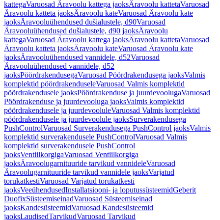
kattega
Varuosad Äravoolu kattega jaoks
Äravoolu katteta
Varuosad
Äravoolu katteta jaoks
Äravoolu kate
Varuosad Äravoolu kate
jaoks
Äravooluühendused dušialustele, d90
Varuosad
Äravooluühendused dušialustele, d90 jaoks
Äravoolu
kattega
Varuosad Äravoolu kattega jaoks
Äravoolu katteta
Varuosad
Äravoolu katteta jaoks
Äravoolu kate
Varuosad Äravoolu kate
jaoks
Äravooluühendused vannidele, d52
Varuosad
Äravooluühendused vannidele, d52
jaoks
Pöördrakendusega
Varuosad Pöördrakendusega jaoks
Valmis
komplektid pöördrakendusele
Varuosad Valmis komplektid
pöördrakendusele jaoks
Pöördrakenduse ja juurdevooluga
Varuosad
Pöördrakenduse ja juurdevooluga jaoks
Valmis komplektid
pöördrakendusele ja juurdevoolule
Varuosad Valmis komplektid
pöördrakendusele ja juurdevoolule jaoks
Surverakendusega
PushControl
Varuosad Surverakendusega PushControl jaoks
Valmis
komplektid surverakendusele PushControl
Varuosad Valmis
komplektid surverakendusele PushControl
jaoks
Ventiilkorgiga
Varuosad Ventiilkorgiga
jaoks
Äravoolugarnituuride tarvikud vannidele
Varuosad
Äravoolugarnituuride tarvikud vannidele jaoks
Varjatud
torukatkesti
Varuosad Varjatud torukatkesti
jaoks
Veeühendused
Installatsiooni- ja loputussüsteemid
Geberit
Duofix
Süsteemiseinad
Varuosad Süsteemiseinad
jaoks
Kandesüsteemid
Varuosad Kandesüsteemid
jaoks
Laudised
Tarvikud
Varuosad Tarvikud