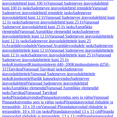
äravoolulehtrid kuni 100 l/s
Varuosad Sademevee äravoolulehtrid
kuni 100 l/s jaoks
Sademevee äravoolulehtrid rennidele
Varuosad
Sademevee äravoolulehtrid rennidele jaoks
Sademevee
äravoolulehtrid kuni 12 l/s
Varuosad Sademevee äravoolulehtrid kuni
12 l/s jaoks
Sademevee äravoolulehtrid kuni 25 l/s
Varuosad
Sademevee äravoolulehtrid kuni 25 l/s jaoks
Aurutõkke
elemendid
Varuosad Aurutõkke elemendid jaoks
Sademevee
äravoolulehtritele kuni 12 l/s
Varuosad Sademevee äravoolulehtritele
kuni 12 l/s jaoks
Sademevee äravoolulehtritele kuni 25
l/s
Avariiülevooludele
Varuosad Avariiülevooludele jaoks
Sademevee
äravoolulehtritele kuni 12 l/s
Varuosad Sademevee äravoolulehtritele
kuni 12 l/s jaoks
Sademevee äravoolulehtritele kuni 25 l/s
Varuosad
Sademevee äravoolulehtritele kuni 25 l/s
jaoks
Kinnitused
Kinnitussüsteem d40–200
Kinnitussüsteem d250–
315
Tarvikud
Varuosad Tarvikud jaoks
Sademevee
äravoolulehtritele
Varuosad Sademevee äravoolulehtritele
jaoks
Kinnitustele
Harilik katusekuivendus
Sademevee
äravoolulehtrid
Varuosad Sademevee äravoolulehtrid
jaoks
Aurutõkke elemendid
Varuosad Aurutõkke elemendid
jaoks
Tarvikud
Varuosad Tarvikud
jaoks
Põrandakuivendus
Pinnasekuivendus sees ja väljas
Varuosad
Pinnasekuivendus sees ja väljas jaoks
Põrandaäravoolud rõdudele ja
terrassidele, 10 x 10 cm
Varuosad Põrandaäravoolud rõdudele ja
terrassidele, 10 x 10 cm jaoks
Põrandaäravoolud 13 x 13 cm
Põranda
sissevoolud rõdudele ja terrassidele, 13 x 13 cm
Põrandasissevoolud