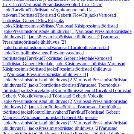
15 x 15 cm
Varuosad Põrandasissevoolud 15 x 15 cm
jaoks
Tarvikud
Tööriistad, võrgukomponendid ja
tarkvara
Tööriistad
Tööriistad Geberit FlowFit jaoks
Varuosad
Tööriistad Geberit FlowFit jaoks
jaoks
Käsipressimistööriistad
Varuosad Käsipressimistööriistad
jaoks
Pressimistööriistade ühilduvus [1]
Varuosad Pressimistööriistade
ühilduvus [1] jaoks
Pressimistööriistade ühilduvus [2]
Varuosad
Pressimistööriistade ühilduvus [2]
jaoks
Torutöötlustööriistad
Varuosad Torutöötlustööriistad
jaoks
Kontrollimisvahend
Pressimisseadmed
tööriistadega
Tarvikud
Tööriistad Geberit Meplale
Varuosad
Tööriistad Geberit Meplale jaoks
Käsipressimistööriistad
Varuosad
Käsipressimistööriistad jaoks
Pressimistööriistad ühilduvus
[1]
Varuosad Pressimistööriistad ühilduvus [1]
jaoks
Pressimistööriistad ühilduvus [2]
Varuosad Pressimistööriistad
ühilduvus [2] jaoks
Toortöötlus-tööriistad
Varuosad Toortöötlus-
tööriistad jaoks
Survekorgid
Kontrollimisvahendid
Tarvikud
Tööriistad
Geberit Volexile
Varuosad Tööriistad Geberit Volexile
jaoks
Pressimistööriistad ühilduvus [2]
Varuosad Pressimistööriistad
ühilduvus [2] jaoks
Toortöötlus-tööriistad
Varuosad Toortöötlus-
tööriistad jaoks
Kontrollimisvahend
Tarvikud
Tööriistad Geberit
Mapressile
Varuosad Tööriistad Geberit Mapressile
jaoks
Pressimistööriistad ühilduvus [1]
Varuosad Pressimistööriistad
ühilduvus [1] jaoks
Pressimistööriistad ühilduvus [2]
Varuosad
Pressimistööriistad ühilduvus [2] jaoks
Pressimistööriistad ühilduvus