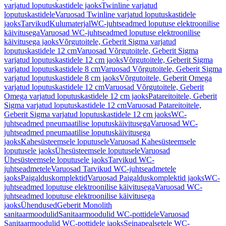
varjatud loputuskastidele jaoks
Twinline varjatud
loputuskastidele
Varuosad Twinline varjatud loputuskastidele
jaoks
Tarvikud
Kulumaterjal
WC-juhtseadmed loputuse elektroonilise
käivitusega
Varuosad WC-juhtseadmed loputuse elektroonilise
käivitusega jaoks
Võrgutoitele, Geberit Sigma varjatud
loputuskastidele 12 cm
Varuosad Võrgutoitele, Geberit Sigma
varjatud loputuskastidele 12 cm jaoks
Võrgutoitele, Geberit Sigma
varjatud loputuskastidele 8 cm
Varuosad Võrgutoitele, Geberit Sigma
varjatud loputuskastidele 8 cm jaoks
Võrgutoitele, Geberit Omega
varjatud loputuskastidele 12 cm
Varuosad Võrgutoitele, Geberit
Omega varjatud loputuskastidele 12 cm jaoks
Patareitoitele, Geberit
Sigma varjatud loputuskastidele 12 cm
Varuosad Patareitoitele,
Geberit Sigma varjatud loputuskastidele 12 cm jaoks
WC-
juhtseadmed pneumaatilise loputuskäivitusega
Varuosad WC-
juhtseadmed pneumaatilise loputuskäivitusega
jaoks
Kahesüsteemsele loputusele
Varuosad Kahesüsteemsele
loputusele jaoks
Ühesüsteemsele loputusele
Varuosad
Ühesüsteemsele loputusele jaoks
Tarvikud WC-
juhtseadmetele
Varuosad Tarvikud WC-juhtseadmetele
jaoks
Paigalduskomplektid
Varuosad Paigalduskomplektid jaoks
WC-
juhtseadmed loputuse elektroonilise käivitusega
Varuosad WC-
juhtseadmed loputuse elektroonilise käivitusega
jaoks
Ühendused
Geberit Monolith
sanitaarmoodulid
Sanitaarmoodulid WC-pottidele
Varuosad
Sanitaarmoodulid WC-pottidele jaoks
Seinapealsetele WC-