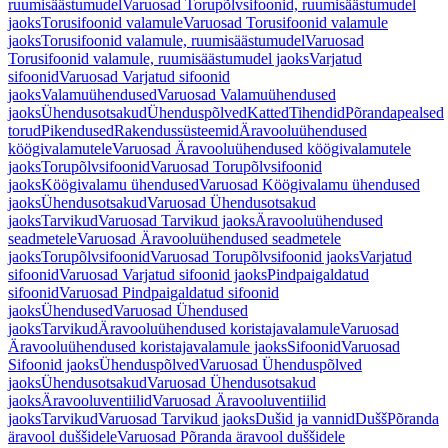
ruumisäästumudel
Varuosad Torupõlvsifoonid, ruumisäästumudel
jaoks
Torusifoonid valamule
Varuosad Torusifoonid valamule
jaoks
Torusifoonid valamule, ruumisäästumudel
Varuosad
Torusifoonid valamule, ruumisäästumudel jaoks
Varjatud
sifoonid
Varuosad Varjatud sifoonid
jaoks
Valamuühendused
Varuosad Valamuühendused
jaoks
Ühendusotsakud
Ühenduspõlved
Katted
Tihendid
Põrandapealsed
torud
Pikendused
Rakendussüsteemid
Äravooluühendused
köögivalamutele
Varuosad Äravooluühendused köögivalamutele
jaoks
Torupõlvsifoonid
Varuosad Torupõlvsifoonid
jaoks
Köögivalamu ühendused
Varuosad Köögivalamu ühendused
jaoks
Ühendusotsakud
Varuosad Ühendusotsakud
jaoks
Tarvikud
Varuosad Tarvikud jaoks
Äravooluühendused
seadmetele
Varuosad Äravooluühendused seadmetele
jaoks
Torupõlvsifoonid
Varuosad Torupõlvsifoonid jaoks
Varjatud
sifoonid
Varuosad Varjatud sifoonid jaoks
Pindpaigaldatud
sifoonid
Varuosad Pindpaigaldatud sifoonid
jaoks
Ühendused
Varuosad Ühendused
jaoks
Tarvikud
Äravooluühendused koristajavalamule
Varuosad
Äravooluühendused koristajavalamule jaoks
Sifoonid
Varuosad
Sifoonid jaoks
Ühenduspõlved
Varuosad Ühenduspõlved
jaoks
Ühendusotsakud
Varuosad Ühendusotsakud
jaoks
Äravooluventiilid
Varuosad Äravooluventiilid
jaoks
Tarvikud
Varuosad Tarvikud jaoks
Dušid ja vannid
Dušš
Põranda
äravool duššidele
Varuosad Põranda äravool duššidele