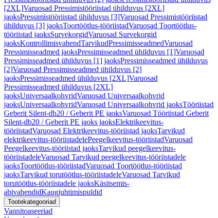
[2XL]
Varuosad Pressimistööriistad ühilduvus [2XL]
jaoks
Pressimistööriistad ühilduvus [3]
Varuosad Pressimistööriistad
ühilduvus [3] jaoks
Toortöötlus-tööriistad
Varuosad Toortöötlus-
tööriistad jaoks
Survekorgid
Varuosad Survekorgid
jaoks
Kontrollimisvahend
Tarvikud
Pressimisseadmed
Varuosad
Pressimisseadmed jaoks
Pressimisseadmed ühilduvus [1]
Varuosad
Pressimisseadmed ühilduvus [1] jaoks
Pressimisseadmed ühilduvus
[2]
Varuosad Pressimisseadmed ühilduvus [2]
jaoks
Pressimisseadmed ühilduvus [2XL]
Varuosad
Pressimisseadmed ühilduvus [2XL]
jaoks
Universaalkohvrid
Varuosad Universaalkohvrid
jaoks
Universaalkohvrid
Varuosad Universaalkohvrid jaoks
Tööriistad
Geberit Silent-db20 / Geberit PE jaoks
Varuosad Tööriistad Geberit
Silent-db20 / Geberit PE jaoks jaoks
Elektrikeevitus-
tööriistad
Varuosad Elektrikeevitus-tööriistad jaoks
Tarvikud
elektrikeevitus-tööriistadele
Peegelkeevitus-tööriistad
Varuosad
Peegelkeevitus-tööriistad jaoks
Tarvikud peegelkeevitus-
tööriistadele
Varuosad Tarvikud peegelkeevitus-tööriistadele
jaoks
Toortöötlus-tööriistad
Varuosad Toortöötlus-tööriistad
jaoks
Tarvikud torutöötlus-tööriistadele
Varuosad Tarvikud
torutöötlus-tööriistadele jaoks
Käsitsemis-
abivahendid
Kaugjuhtimispuldid
Tootekategooriad
Vannitoaseeriad