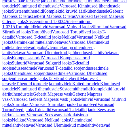
roostevabale terasele jaoks
Tihendid torudele ja muhvidele
Kinnitused
torudele
Kinnitused ühendustele
Varuosad Kinnitused ühendustele
jaoks
Süsteemitihendid
Komplektid kruvid äärikühendustele
Geberit
Mapress C-teras
Geberit Mapress C-teras
Varuosad Geberit Mapress
C-teras jaoks
Süsteemitorud 1.0034
Süsteemitorud
1.0215
Toruniplid
Muhvid
Varuosad Muhvid jaoks
Siirmikud
Varuosad
Siirmikud jaoks
Torupõlved
Varuosad Torupõlved jaoks
T-
detailid
Varuosad T-detailid jaoks
Nelikud
Varuosad Nelikud
jaoks
Üleminekud mittelahtivõetavad
Varuosad Üleminekud
mittelahtivõetavad jaoks
Üleminekud ja ühendused,
lahtivõetavad
Varuosad Üleminekud ja ühendused, lahtivõetavad
jaoks
Kompensaatorid
Varuosad Kompensaatorid
jaoks
Sulgurid
Varuosad Sulgurid jaoks
T-detailid
soojendusseadmele
Varuosad T-detailid soojendusseadmele
jaoks
Ühendused soojendusseadmele
Varuosad Ühendused
soojendusseadmele jaoks
Tarvikud Geberit Mapress C-
terasele
Tihendid torudele ja muhvidele
Katted torudele
Kinnitused
torudele
Kinnitused ühendustele
Süsteemitihendid
Komplektid kruvid
äärikühendustele
Geberit Mapress vask
Geberit Mapress
vask
Varuosad Geberit Mapress vask jaoks
Muhvid
Varuosad Muhvid
jaoks
Siirmikud
Varuosad Siirmikud jaoks
Torupõlved
Varuosad
Torupõlved jaoks
T-detailid
Varuosad T-detailid jaoks
Sees asuv
tsirkulatsioon
Varuosad Sees asuv tsirkulatsioon
jaoks
Nelikud
Varuosad Nelikud jaoks
Üleminekud
mittelahtivõetavad
Varuosad Üleminekud mittelahtivõetavad