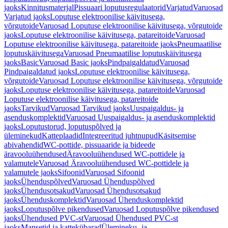
jaoks
Kinnitusmaterjal
Pissuaari loputusregulaatorid
Varjatud
Varuosad
Varjatud jaoks
Loputuse elektroonilise käivitusega,
võrgutoide
Varuosad Loputuse elektroonilise käivitusega, võrgutoide
jaoks
Loputuse elektroonilise käivitusega, patareitoide
Varuosad
Loputuse elektroonilise käivitusega, patareitoide jaoks
Pneumaatilise
loputuskäivitusega
Varuosad Pneumaatilise loputuskäivitusega
jaoks
Basic
Varuosad Basic jaoks
Pindpaigaldatud
Varuosad
Pindpaigaldatud jaoks
Loputuse elektroonilise käivitusega,
võrgutoide
Varuosad Loputuse elektroonilise käivitusega, võrgutoide
jaoks
Loputuse elektroonilise käivitusega, patareitoide
Varuosad
Loputuse elektroonilise käivitusega, patareitoide
jaoks
Tarvikud
Varuosad Tarvikud jaoks
Uuspaigaldus- ja
asenduskomplektid
Varuosad Uuspaigaldus- ja asenduskomplektid
jaoks
Loputustorud, loputuspõlved ja
üleminekud
Katteplaadid
Integreeritud juhtnupud
Käsitsemise
abivahendid
WC-pottide, pissuaaride ja bideede
äravooluühendused
Äravooluühendused WC-pottidele ja
valamutele
Varuosad Äravooluühendused WC-pottidele ja
valamutele jaoks
Sifoonid
Varuosad Sifoonid
jaoks
Ühenduspõlved
Varuosad Ühenduspõlved
jaoks
Ühendusotsakud
Varuosad Ühendusotsakud
jaoks
Ühenduskomplektid
Varuosad Ühenduskomplektid
jaoks
Loputuspõlve pikendused
Varuosad Loputuspõlve pikendused
jaoks
Ühendused PVC-st
Varuosad Ühendused PVC-st
jaoks
Mansetid ja kattekübarad
Ülemineku- ja