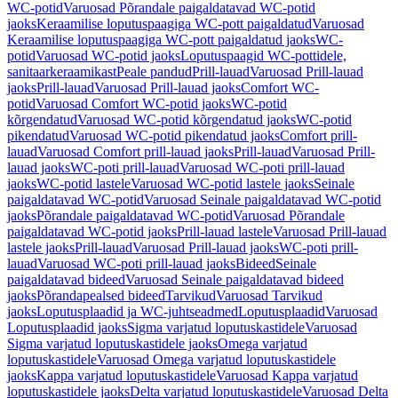
WC-potid
Varuosad Põrandale paigaldatavad WC-potid
jaoks
Keraamilise loputuspaagiga WC-pott paigaldatud
Varuosad
Keraamilise loputuspaagiga WC-pott paigaldatud jaoks
WC-
potid
Varuosad WC-potid jaoks
Loputuspaagid WC-pottidele,
sanitaarkeraamikast
Peale pandud
Prill-lauad
Varuosad Prill-lauad
jaoks
Prill-lauad
Varuosad Prill-lauad jaoks
Comfort WC-
potid
Varuosad Comfort WC-potid jaoks
WC-potid
kõrgendatud
Varuosad WC-potid kõrgendatud jaoks
WC-potid
pikendatud
Varuosad WC-potid pikendatud jaoks
Comfort prill-
lauad
Varuosad Comfort prill-lauad jaoks
Prill-lauad
Varuosad Prill-
lauad jaoks
WC-poti prill-lauad
Varuosad WC-poti prill-lauad
jaoks
WC-potid lastele
Varuosad WC-potid lastele jaoks
Seinale
paigaldatavad WC-potid
Varuosad Seinale paigaldatavad WC-potid
jaoks
Põrandale paigaldatavad WC-potid
Varuosad Põrandale
paigaldatavad WC-potid jaoks
Prill-lauad lastele
Varuosad Prill-lauad
lastele jaoks
Prill-lauad
Varuosad Prill-lauad jaoks
WC-poti prill-
lauad
Varuosad WC-poti prill-lauad jaoks
Bideed
Seinale
paigaldatavad bideed
Varuosad Seinale paigaldatavad bideed
jaoks
Põrandapealsed bideed
Tarvikud
Varuosad Tarvikud
jaoks
Loputusplaadid ja WC-juhtseadmed
Loputusplaadid
Varuosad
Loputusplaadid jaoks
Sigma varjatud loputuskastidele
Varuosad
Sigma varjatud loputuskastidele jaoks
Omega varjatud
loputuskastidele
Varuosad Omega varjatud loputuskastidele
jaoks
Kappa varjatud loputuskastidele
Varuosad Kappa varjatud
loputuskastidele jaoks
Delta varjatud loputuskastidele
Varuosad Delta