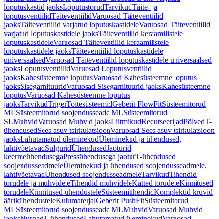
loputuskastid jaoks
Loputustorud
Tarvikud
Täite- ja
loputusventiilid
Täiteventiilid
Varuosad Täiteventiilid
jaoks
Täiteventiilid varjatud loputuskastidele
Varuosad Täiteventiilid
varjatud loputuskastidele jaoks
Täiteventiilid keraamilistele
loputuskastidele
Varuosad Täiteventiilid keraamilistele
loputuskastidele jaoks
Täiteventiilid loputuskastidele
universaalsed
Varuosad Täiteventiilid loputuskastidele universaalsed
jaoks
Loputusventiilid
Varuosad Loputusventiilid
jaoks
Kahesüsteemne loputus
Varuosad Kahesüsteemne loputus
jaoks
Sisegarnituurid
Varuosad Sisegarnituurid jaoks
Kahesüsteemne
loputus
Varuosad Kahesüsteemne loputus
jaoks
Tarvikud
Triger
Toitesüsteemid
Geberit FlowFit
Süsteemitorud
ML
Süsteemitorud soojendusseade ML
Süsteemitorud
SL
Muhvid
Varuosad Muhvid jaoks
Liitmikud
Redutseerijad
Põlved
T-
ühendused
Sees asuv tsirkulatsioon
Varuosad Sees asuv tsirkulatsioon
jaoks
Lahutamatud üleminekud
Üleminekud ja ühendused,
lahtivõetavad
Sulgurid
Ühendused
Jaoturid
keermeühendusega
Pressühendusega jaotur
T-ühendused
soojendusseadmele
Üleminekud ja ühendused soojendusseadmele,
lahtivõetavad
Ühendused soojendusseadmele
Tarvikud
Tihendid
torudele ja muhvidele
Tihendid muhvidele
Katted torudele
Kinnitused
torudele
Kinnitused ühendustele
Süsteemitihendid
Komplektid kruvid
äärikühendustele
Kulumaterjal
Geberit PushFit
Süsteemitorud
ML
Süsteemitorud soojendusseade ML
Muhvid
Varuosad Muhvid
jaoks
Nurgad
T-ühendused
Lahutamatud üleminekud
Varuosad