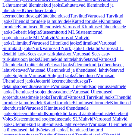
Lahutamatud üleminekud jaoks
Lahutatavad üleminekud ja
ühendused
Ühendused
Jaotur
keermeühendusega
Kütteühendused
Tarvikud
Varuosad Tarvikud
jaoks
Tihendid torudele ja muhvidele
Katted torudele
Kinnitused
torudele
Kinnitused ühendustele
Varuosad Kinnitused ühendustele
jaoks
Geberit Mepla
Süsteemitorud ML
Süsteemitorud
soojendusseade ML
Muhvid
Varuosad Muhvid
jaoks
Liitmikud
Varuosad Liitmikud jaoks
Siirmikud
Varuosad
Siirmikud jaoks
Nurk
Varuosad Nurk jaoks
T-detailid
Varuosad T-
detailid jaoks
Sees asuv tsirkulatsioon
Varuosad Sees asuv
tsirkulatsioon jaoks
Üleminekud mittelahtivõetavad
Varuosad
Üleminekud mittelahtivõetavad jaoks
Üleminekud ja ühendused,
lahtivõetavad
Varuosad Üleminekud ja ühendused, lahtivõetavad
jaoks
Sulgurid
Varuosad Sulgurid jaoks
Ühendused
Varuosad
Ühendused jaoks
Jaoturid keermeühendusega
T-
detailidsoojendusseadmele
Varuosad T-detailidsoojendusseadmele
jaoks
Ühendused soojendusseadmele
Varuosad Ühendused
soojendusseadmele jaoks
Tarvikud
Varuosad Tarvikud jaoks
Tihendid
torudele ja muhvidele
Katted torudele
Kinnitused torudele
Kinnitused
ühendustele
Varuosad Kinnitused ühendustele
jaoks
Süsteemitihendid
Komplektid kruvid äärikühendustele
Geberit
Volex
Süsteemitorud soojendusseade SL
Muhvid
Varuosad Muhvid
jaoks
Üleminekud ja ühendused, lahtivõetavad
Varuosad Üleminekud
ja ühendused, lahtivõetavad jaoks
Ühendused
Jaoturid