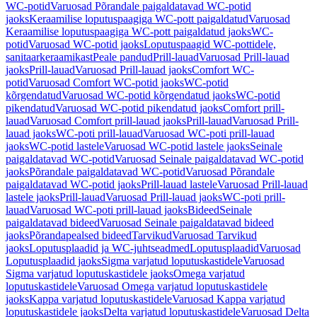
WC-potid
Varuosad Põrandale paigaldatavad WC-potid
jaoks
Keraamilise loputuspaagiga WC-pott paigaldatud
Varuosad
Keraamilise loputuspaagiga WC-pott paigaldatud jaoks
WC-
potid
Varuosad WC-potid jaoks
Loputuspaagid WC-pottidele,
sanitaarkeraamikast
Peale pandud
Prill-lauad
Varuosad Prill-lauad
jaoks
Prill-lauad
Varuosad Prill-lauad jaoks
Comfort WC-
potid
Varuosad Comfort WC-potid jaoks
WC-potid
kõrgendatud
Varuosad WC-potid kõrgendatud jaoks
WC-potid
pikendatud
Varuosad WC-potid pikendatud jaoks
Comfort prill-
lauad
Varuosad Comfort prill-lauad jaoks
Prill-lauad
Varuosad Prill-
lauad jaoks
WC-poti prill-lauad
Varuosad WC-poti prill-lauad
jaoks
WC-potid lastele
Varuosad WC-potid lastele jaoks
Seinale
paigaldatavad WC-potid
Varuosad Seinale paigaldatavad WC-potid
jaoks
Põrandale paigaldatavad WC-potid
Varuosad Põrandale
paigaldatavad WC-potid jaoks
Prill-lauad lastele
Varuosad Prill-lauad
lastele jaoks
Prill-lauad
Varuosad Prill-lauad jaoks
WC-poti prill-
lauad
Varuosad WC-poti prill-lauad jaoks
Bideed
Seinale
paigaldatavad bideed
Varuosad Seinale paigaldatavad bideed
jaoks
Põrandapealsed bideed
Tarvikud
Varuosad Tarvikud
jaoks
Loputusplaadid ja WC-juhtseadmed
Loputusplaadid
Varuosad
Loputusplaadid jaoks
Sigma varjatud loputuskastidele
Varuosad
Sigma varjatud loputuskastidele jaoks
Omega varjatud
loputuskastidele
Varuosad Omega varjatud loputuskastidele
jaoks
Kappa varjatud loputuskastidele
Varuosad Kappa varjatud
loputuskastidele jaoks
Delta varjatud loputuskastidele
Varuosad Delta