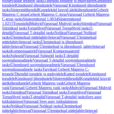
roostevabale terasele jaoks
Tihendid torudele ja muhvidele
Kinnitused
torudele
Kinnitused ühendustele
Varuosad Kinnitused ühendustele
jaoks
Süsteemitihendid
Komplektid kruvid äärikühendustele
Geberit
Mapress C-teras
Geberit Mapress C-teras
Varuosad Geberit Mapress
C-teras jaoks
Süsteemitorud 1.0034
Süsteemitorud
1.0215
Toruniplid
Muhvid
Varuosad Muhvid jaoks
Siirmikud
Varuosad
Siirmikud jaoks
Torupõlved
Varuosad Torupõlved jaoks
T-
detailid
Varuosad T-detailid jaoks
Nelikud
Varuosad Nelikud
jaoks
Üleminekud mittelahtivõetavad
Varuosad Üleminekud
mittelahtivõetavad jaoks
Üleminekud ja ühendused,
lahtivõetavad
Varuosad Üleminekud ja ühendused, lahtivõetavad
jaoks
Kompensaatorid
Varuosad Kompensaatorid
jaoks
Sulgurid
Varuosad Sulgurid jaoks
T-detailid
soojendusseadmele
Varuosad T-detailid soojendusseadmele
jaoks
Ühendused soojendusseadmele
Varuosad Ühendused
soojendusseadmele jaoks
Tarvikud Geberit Mapress C-
terasele
Tihendid torudele ja muhvidele
Katted torudele
Kinnitused
torudele
Kinnitused ühendustele
Süsteemitihendid
Komplektid kruvid
äärikühendustele
Geberit Mapress vask
Geberit Mapress
vask
Varuosad Geberit Mapress vask jaoks
Muhvid
Varuosad Muhvid
jaoks
Siirmikud
Varuosad Siirmikud jaoks
Torupõlved
Varuosad
Torupõlved jaoks
T-detailid
Varuosad T-detailid jaoks
Sees asuv
tsirkulatsioon
Varuosad Sees asuv tsirkulatsioon
jaoks
Nelikud
Varuosad Nelikud jaoks
Üleminekud
mittelahtivõetavad
Varuosad Üleminekud mittelahtivõetavad