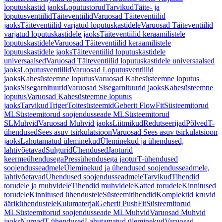
loputuskastid jaoks
Loputustorud
Tarvikud
Täite- ja
loputusventiilid
Täiteventiilid
Varuosad Täiteventiilid
jaoks
Täiteventiilid varjatud loputuskastidele
Varuosad Täiteventiilid
varjatud loputuskastidele jaoks
Täiteventiilid keraamilistele
loputuskastidele
Varuosad Täiteventiilid keraamilistele
loputuskastidele jaoks
Täiteventiilid loputuskastidele
universaalsed
Varuosad Täiteventiilid loputuskastidele universaalsed
jaoks
Loputusventiilid
Varuosad Loputusventiilid
jaoks
Kahesüsteemne loputus
Varuosad Kahesüsteemne loputus
jaoks
Sisegarnituurid
Varuosad Sisegarnituurid jaoks
Kahesüsteemne
loputus
Varuosad Kahesüsteemne loputus
jaoks
Tarvikud
Triger
Toitesüsteemid
Geberit FlowFit
Süsteemitorud
ML
Süsteemitorud soojendusseade ML
Süsteemitorud
SL
Muhvid
Varuosad Muhvid jaoks
Liitmikud
Redutseerijad
Põlved
T-
ühendused
Sees asuv tsirkulatsioon
Varuosad Sees asuv tsirkulatsioon
jaoks
Lahutamatud üleminekud
Üleminekud ja ühendused,
lahtivõetavad
Sulgurid
Ühendused
Jaoturid
keermeühendusega
Pressühendusega jaotur
T-ühendused
soojendusseadmele
Üleminekud ja ühendused soojendusseadmele,
lahtivõetavad
Ühendused soojendusseadmele
Tarvikud
Tihendid
torudele ja muhvidele
Tihendid muhvidele
Katted torudele
Kinnitused
torudele
Kinnitused ühendustele
Süsteemitihendid
Komplektid kruvid
äärikühendustele
Kulumaterjal
Geberit PushFit
Süsteemitorud
ML
Süsteemitorud soojendusseade ML
Muhvid
Varuosad Muhvid
jaoks
Nurgad
T-ühendused
Lahutamatud üleminekud
Varuosad