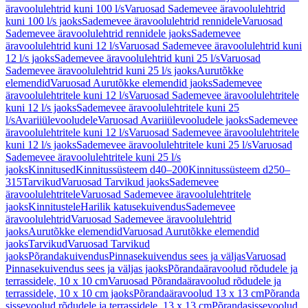
äravoolulehtrid kuni 100 l/s
Varuosad Sademevee äravoolulehtrid
kuni 100 l/s jaoks
Sademevee äravoolulehtrid rennidele
Varuosad
Sademevee äravoolulehtrid rennidele jaoks
Sademevee
äravoolulehtrid kuni 12 l/s
Varuosad Sademevee äravoolulehtrid kuni
12 l/s jaoks
Sademevee äravoolulehtrid kuni 25 l/s
Varuosad
Sademevee äravoolulehtrid kuni 25 l/s jaoks
Aurutõkke
elemendid
Varuosad Aurutõkke elemendid jaoks
Sademevee
äravoolulehtritele kuni 12 l/s
Varuosad Sademevee äravoolulehtritele
kuni 12 l/s jaoks
Sademevee äravoolulehtritele kuni 25
l/s
Avariiülevooludele
Varuosad Avariiülevooludele jaoks
Sademevee
äravoolulehtritele kuni 12 l/s
Varuosad Sademevee äravoolulehtritele
kuni 12 l/s jaoks
Sademevee äravoolulehtritele kuni 25 l/s
Varuosad
Sademevee äravoolulehtritele kuni 25 l/s
jaoks
Kinnitused
Kinnitussüsteem d40–200
Kinnitussüsteem d250–
315
Tarvikud
Varuosad Tarvikud jaoks
Sademevee
äravoolulehtritele
Varuosad Sademevee äravoolulehtritele
jaoks
Kinnitustele
Harilik katusekuivendus
Sademevee
äravoolulehtrid
Varuosad Sademevee äravoolulehtrid
jaoks
Aurutõkke elemendid
Varuosad Aurutõkke elemendid
jaoks
Tarvikud
Varuosad Tarvikud
jaoks
Põrandakuivendus
Pinnasekuivendus sees ja väljas
Varuosad
Pinnasekuivendus sees ja väljas jaoks
Põrandaäravoolud rõdudele ja
terrassidele, 10 x 10 cm
Varuosad Põrandaäravoolud rõdudele ja
terrassidele, 10 x 10 cm jaoks
Põrandaäravoolud 13 x 13 cm
Põranda
sissevoolud rõdudele ja terrassidele, 13 x 13 cm
Põrandasissevoolud