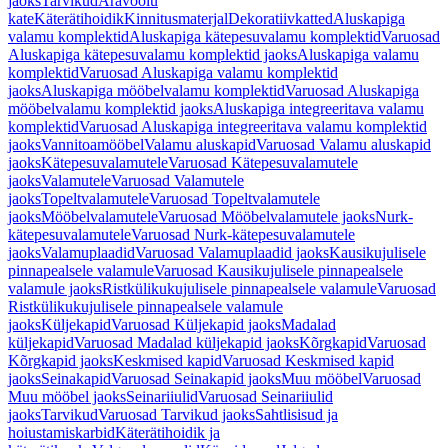
jaoks
Tarvikud
Äravoolu
kate
Käterätihoidik
Kinnitusmaterjal
Dekoratiivkatted
Aluskapiga
valamu komplektid
Aluskapiga kätepesuvalamu komplektid
Varuosad
Aluskapiga kätepesuvalamu komplektid jaoks
Aluskapiga valamu
komplektid
Varuosad Aluskapiga valamu komplektid
jaoks
Aluskapiga mööbelvalamu komplektid
Varuosad Aluskapiga
mööbelvalamu komplektid jaoks
Aluskapiga integreeritava valamu
komplektid
Varuosad Aluskapiga integreeritava valamu komplektid
jaoks
Vannitoamööbel
Valamu aluskapid
Varuosad Valamu aluskapid
jaoks
Kätepesuvalamutele
Varuosad Kätepesuvalamutele
jaoks
Valamutele
Varuosad Valamutele
jaoks
Topeltvalamutele
Varuosad Topeltvalamutele
jaoks
Mööbelvalamutele
Varuosad Mööbelvalamutele jaoks
Nurk-
kätepesuvalamutele
Varuosad Nurk-kätepesuvalamutele
jaoks
Valamuplaadid
Varuosad Valamuplaadid jaoks
Kausikujulisele
pinnapealsele valamule
Varuosad Kausikujulisele pinnapealsele
valamule jaoks
Ristkülikukujulisele pinnapealsele valamule
Varuosad
Ristkülikukujulisele pinnapealsele valamule
jaoks
Küljekapid
Varuosad Küljekapid jaoks
Madalad
küljekapid
Varuosad Madalad küljekapid jaoks
Kõrgkapid
Varuosad
Kõrgkapid jaoks
Keskmised kapid
Varuosad Keskmised kapid
jaoks
Seinakapid
Varuosad Seinakapid jaoks
Muu mööbel
Varuosad
Muu mööbel jaoks
Seinariiulid
Varuosad Seinariiulid
jaoks
Tarvikud
Varuosad Tarvikud jaoks
Sahtlisisud ja
hoiustamiskarbid
Käterätihoidik ja