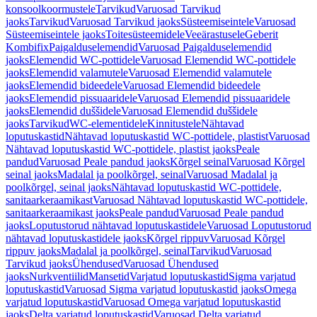
konsoolkoormustele
Tarvikud
Varuosad Tarvikud
jaoks
Tarvikud
Varuosad Tarvikud jaoks
Süsteemiseintele
Varuosad
Süsteemiseintele jaoks
Toitesüsteemidele
Veeärastusele
Geberit
Kombifix
Paigalduselemendid
Varuosad Paigalduselemendid
jaoks
Elemendid WC-pottidele
Varuosad Elemendid WC-pottidele
jaoks
Elemendid valamutele
Varuosad Elemendid valamutele
jaoks
Elemendid bideedele
Varuosad Elemendid bideedele
jaoks
Elemendid pissuaaridele
Varuosad Elemendid pissuaaridele
jaoks
Elemendid duššidele
Varuosad Elemendid duššidele
jaoks
Tarvikud
WC-elementidele
Kinnitustele
Nähtavad
loputuskastid
Nähtavad loputuskastid WC-pottidele, plastist
Varuosad
Nähtavad loputuskastid WC-pottidele, plastist jaoks
Peale
pandud
Varuosad Peale pandud jaoks
Kõrgel seinal
Varuosad Kõrgel
seinal jaoks
Madalal ja poolkõrgel, seinal
Varuosad Madalal ja
poolkõrgel, seinal jaoks
Nähtavad loputuskastid WC-pottidele,
sanitaarkeraamikast
Varuosad Nähtavad loputuskastid WC-pottidele,
sanitaarkeraamikast jaoks
Peale pandud
Varuosad Peale pandud
jaoks
Loputustorud nähtavad loputuskastidele
Varuosad Loputustorud
nähtavad loputuskastidele jaoks
Kõrgel rippuv
Varuosad Kõrgel
rippuv jaoks
Madalal ja poolkõrgel, seinal
Tarvikud
Varuosad
Tarvikud jaoks
Ühendused
Varuosad Ühendused
jaoks
Nurkventiilid
Mansetid
Varjatud loputuskastid
Sigma varjatud
loputuskastid
Varuosad Sigma varjatud loputuskastid jaoks
Omega
varjatud loputuskastid
Varuosad Omega varjatud loputuskastid
jaoks
Delta varjatud loputuskastid
Varuosad Delta varjatud