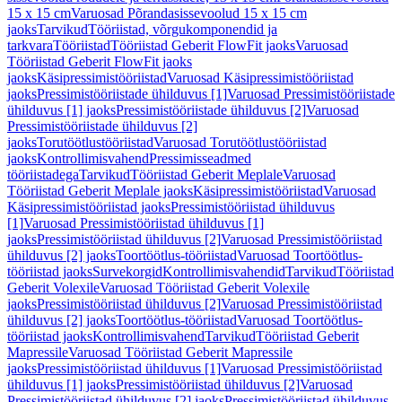
15 x 15 cm
Varuosad Põrandasissevoolud 15 x 15 cm
jaoks
Tarvikud
Tööriistad, võrgukomponendid ja
tarkvara
Tööriistad
Tööriistad Geberit FlowFit jaoks
Varuosad
Tööriistad Geberit FlowFit jaoks
jaoks
Käsipressimistööriistad
Varuosad Käsipressimistööriistad
jaoks
Pressimistööriistade ühilduvus [1]
Varuosad Pressimistööriistade
ühilduvus [1] jaoks
Pressimistööriistade ühilduvus [2]
Varuosad
Pressimistööriistade ühilduvus [2]
jaoks
Torutöötlustööriistad
Varuosad Torutöötlustööriistad
jaoks
Kontrollimisvahend
Pressimisseadmed
tööriistadega
Tarvikud
Tööriistad Geberit Meplale
Varuosad
Tööriistad Geberit Meplale jaoks
Käsipressimistööriistad
Varuosad
Käsipressimistööriistad jaoks
Pressimistööriistad ühilduvus
[1]
Varuosad Pressimistööriistad ühilduvus [1]
jaoks
Pressimistööriistad ühilduvus [2]
Varuosad Pressimistööriistad
ühilduvus [2] jaoks
Toortöötlus-tööriistad
Varuosad Toortöötlus-
tööriistad jaoks
Survekorgid
Kontrollimisvahendid
Tarvikud
Tööriistad
Geberit Volexile
Varuosad Tööriistad Geberit Volexile
jaoks
Pressimistööriistad ühilduvus [2]
Varuosad Pressimistööriistad
ühilduvus [2] jaoks
Toortöötlus-tööriistad
Varuosad Toortöötlus-
tööriistad jaoks
Kontrollimisvahend
Tarvikud
Tööriistad Geberit
Mapressile
Varuosad Tööriistad Geberit Mapressile
jaoks
Pressimistööriistad ühilduvus [1]
Varuosad Pressimistööriistad
ühilduvus [1] jaoks
Pressimistööriistad ühilduvus [2]
Varuosad
Pressimistööriistad ühilduvus [2] jaoks
Pressimistööriistad ühilduvus