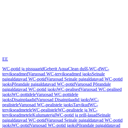
EE
WC-potid ja pissuaarid
Geberit AquaClean dušš-WC-d
WC-
tervikseadmed
Varuosad WC-tervikseadmed jaoks
Seinale
paigaldatavad WC-potid
Varuosad Seinale paigaldatavad WC-potid
jaoks
Põrandale paigaldatavad WC-potid
Varuosad Põrandale
paigaldatavad WC-potid jaoks
WC-pealised
Varuosad WC-pealised
jaoks
WC-pottidele
Varuosad WC-pottidele
jaoks
Disainplaadid
Varuosad Disainplaadid jaoks
WC-
pealistele
Varuosad WC-pealistele jaoks
Tarvikud
WC-
tervikseadmetele
WC-pealistele
WC-pealistele ja WC-
tervikseadmetele
Kulumaterjal
WC-potid ja prill-lauad
Seinale
paigaldatavad WC-potid
Varuosad Seinale paigaldatavad WC-potid
jaoks
WC-potid
Varuosad WC-potid jaoks
Põrandale paigaldatavad