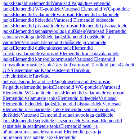
jaoks
Paigalduselemendid
Varuosad Paigalduselemendid
jaoks
Elemendid WC-pottidele
Varuosad Elemendid WC-pottidele
jaoks
Elemendid valamutele
Varuosad Elemendid valamutele
jaoks
Elemendid bideedele
Varuosad Elemendid bideedele
jaoks
Elemendid pissuaaridele
Varuosad Elemendid pissuaaridele
jaoks
Elemendid seinaäravooluga duššidele
Varuosad Elemendid
seinaäravooluga duššidele jaoks
Elemendid duššidele ja
vannidele
Varuosad Elemendid duššidele ja vannidele
jaoks
Elemendid dušieraldusseintele
Elemendid
koristajavalamutele
Varuosad Elemendid koristajavalamutele
jaoks
Elemendid konsoolkoormustele
Varuosad Elemendid
konsoolkoormustele jaoks
Tarvikud
Varuosad Tarvikud jaoks
Geberit
GIS
Süsteemiseinad
Kandesüsteemid
Tarvikud
eelvalmististele
Tarvikud
heliisolatsioonile
Laudised
Paigalduselemendid
Varuosad
Paigalduselemendid jaoks
Elemendid WC-pottidele
Varuosad
Elemendid WC-pottidele jaoks
Elemendid valamutele
Varuosad
Elemendid valamutele jaoks
Elemendid bideedele
Varuosad
Elemendid bideedele jaoks
Elemendid pissuaaridele
Varuosad
Elemendid pissuaaridele jaoks
Elemendid seinaäravooluga
duššidele
Varuosad Elemendid seinaäravooluga duššidele
jaoks
Elemendid segistitele ja seadmetele
Varuosad Elemendid
segistitele ja seadmetele jaoks
Elemendid pesu- ja
nõudepesumasinatele
Varuosad Elemendid pesu- ja
nõudepesumasinatele jaoks
Elemendid