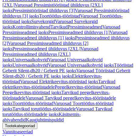
[2XL]
Varuosad Pressimistööriistad ühilduvus [2XL]
jaoks
Pressimistööriistad ühilduvus [3]
Varuosad Pressimistööriistad
ühilduvus [3] jaoks
Toortöötlus-tööriistad
Varuosad Toortöötlus-
tööriistad jaoks
Survekorgid
Varuosad Survekorgid
jaoks
Kontrollimisvahend
Tarvikud
Pressimisseadmed
Varuosad
Pressimisseadmed jaoks
Pressimisseadmed ühilduvus [1]
Varuosad
Pressimisseadmed ühilduvus [1] jaoks
Pressimisseadmed ühilduvus
[2]
Varuosad Pressimisseadmed ühilduvus [2]
jaoks
Pressimisseadmed ühilduvus [2XL]
Varuosad
Pressimisseadmed ühilduvus [2XL]
jaoks
Universaalkohvrid
Varuosad Universaalkohvrid
jaoks
Universaalkohvrid
Varuosad Universaalkohvrid jaoks
Tööriistad
Geberit Silent-db20 / Geberit PE jaoks
Varuosad Tööriistad Geberit
Silent-db20 / Geberit PE jaoks jaoks
Elektrikeevitus-
tööriistad
Varuosad Elektrikeevitus-tööriistad jaoks
Tarvikud
elektrikeevitus-tööriistadele
Peegelkeevitus-tööriistad
Varuosad
Peegelkeevitus-tööriistad jaoks
Tarvikud peegelkeevitus-
tööriistadele
Varuosad Tarvikud peegelkeevitus-tööriistadele
jaoks
Toortöötlus-tööriistad
Varuosad Toortöötlus-tööriistad
jaoks
Tarvikud torutöötlus-tööriistadele
Varuosad Tarvikud
torutöötlus-tööriistadele jaoks
Käsitsemis-
abivahendid
Kaugjuhtimispuldid
Tootekategooriad
Vannitoaseeriad