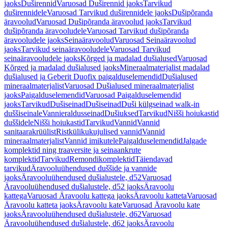
jaoks
Duširennid
Varuosad Duširennid jaoks
Tarvikud
duširennidele
Varuosad Tarvikud duširennidele jaoks
Dušipõranda
äravoolud
Varuosad Dušipõranda äravoolud jaoks
Tarvikud
dušipõranda äravooludele
Varuosad Tarvikud dušipõranda
äravooludele jaoks
Seinaäravoolud
Varuosad Seinaäravoolud
jaoks
Tarvikud seinaäravooludele
Varuosad Tarvikud
seinaäravooludele jaoks
Kõrged ja madalad dušialused
Varuosad
Kõrged ja madalad dušialused jaoks
Mineraalmaterjalist madalad
dušialused ja Geberit Duofix paigalduselemendid
Dušialused
mineraalmaterjalist
Varuosad Dušialused mineraalmaterjalist
jaoks
Paigalduselemendid
Varuosad Paigalduselemendid
jaoks
Tarvikud
Dušiseinad
Dušiseinad
Duši külgseinad walk-in
duššiseinale
Vannieraldusseinad
Dušiuksed
Tarvikud
Nišši hoiukastid
duššidele
Nišši hoiukastid
Tarvikud
Vannid
Vannid
sanitaarakrüülist
Ristkülikukujulised vannid
Vannid
mineraalmaterjalist
Vannid imikutele
Paigalduselemendid
Jalgade
komplektid ning traaversite ja seinaankrute
komplektid
Tarvikud
Remondikomplektid
Täiendavad
tarvikud
Äravooluühendused duššide ja vannide
jaoks
Äravooluühendused dušialustele, d52
Varuosad
Äravooluühendused dušialustele, d52 jaoks
Äravoolu
kattega
Varuosad Äravoolu kattega jaoks
Äravoolu katteta
Varuosad
Äravoolu katteta jaoks
Äravoolu kate
Varuosad Äravoolu kate
jaoks
Äravooluühendused dušialustele, d62
Varuosad
Äravooluühendused dušialustele, d62 jaoks
Äravoolu