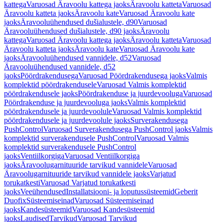
kattega
Varuosad Äravoolu kattega jaoks
Äravoolu katteta
Varuosad
Äravoolu katteta jaoks
Äravoolu kate
Varuosad Äravoolu kate
jaoks
Äravooluühendused dušialustele, d90
Varuosad
Äravooluühendused dušialustele, d90 jaoks
Äravoolu
kattega
Varuosad Äravoolu kattega jaoks
Äravoolu katteta
Varuosad
Äravoolu katteta jaoks
Äravoolu kate
Varuosad Äravoolu kate
jaoks
Äravooluühendused vannidele, d52
Varuosad
Äravooluühendused vannidele, d52
jaoks
Pöördrakendusega
Varuosad Pöördrakendusega jaoks
Valmis
komplektid pöördrakendusele
Varuosad Valmis komplektid
pöördrakendusele jaoks
Pöördrakenduse ja juurdevooluga
Varuosad
Pöördrakenduse ja juurdevooluga jaoks
Valmis komplektid
pöördrakendusele ja juurdevoolule
Varuosad Valmis komplektid
pöördrakendusele ja juurdevoolule jaoks
Surverakendusega
PushControl
Varuosad Surverakendusega PushControl jaoks
Valmis
komplektid surverakendusele PushControl
Varuosad Valmis
komplektid surverakendusele PushControl
jaoks
Ventiilkorgiga
Varuosad Ventiilkorgiga
jaoks
Äravoolugarnituuride tarvikud vannidele
Varuosad
Äravoolugarnituuride tarvikud vannidele jaoks
Varjatud
torukatkesti
Varuosad Varjatud torukatkesti
jaoks
Veeühendused
Installatsiooni- ja loputussüsteemid
Geberit
Duofix
Süsteemiseinad
Varuosad Süsteemiseinad
jaoks
Kandesüsteemid
Varuosad Kandesüsteemid
jaoks
Laudised
Tarvikud
Varuosad Tarvikud