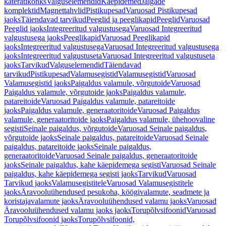
käterätikonks
Valguselemendid
Käepidemed
Jalgade
komplektid
Magnettahvlid
Pistikupesad
Varuosad Pistikupesad
jaoks
Täiendavad tarvikud
Peeglid ja peeglikapid
Peeglid
Varuosad
Peeglid jaoks
Integreeritud valgustusega
Varuosad Integreeritud
valgustusega jaoks
Peeglikapid
Varuosad Peeglikapid
jaoks
Integreeritud valgustusega
Varuosad Integreeritud valgustusega
jaoks
Integreeritud valgustuseta
Varuosad Integreeritud valgustuseta
jaoks
Tarvikud
Valguselemendid
Täiendavad
tarvikud
Pistikupesad
Valamusegistid
Valamusegistid
Varuosad
Valamusegistid jaoks
Paigaldus valamule, võrgutoide
Varuosad
Paigaldus valamule, võrgutoide jaoks
Paigaldus valamule,
patareitoide
Varuosad Paigaldus valamule, patareitoide
jaoks
Paigaldus valamule, generaatoritoide
Varuosad Paigaldus
valamule, generaatoritoide jaoks
Paigaldus valamule, ühehoovaline
segisti
Seinale paigaldus, võrgutoide
Varuosad Seinale paigaldus,
võrgutoide jaoks
Seinale paigaldus, patareitoide
Varuosad Seinale
paigaldus, patareitoide jaoks
Seinale paigaldus,
generaatoritoide
Varuosad Seinale paigaldus, generaatoritoide
jaoks
Seinale paigaldus, kahe käepidemega segisti
Varuosad Seinale
paigaldus, kahe käepidemega segisti jaoks
Tarvikud
Varuosad
Tarvikud jaoks
Valamusegistitele
Varuosad Valamusegistitele
jaoks
Äravooluühendused pesukoha, köögivalamute, seadmete ja
koristajavalamute jaoks
Äravooluühendused valamu jaoks
Varuosad
Äravooluühendused valamu jaoks jaoks
Torupõlvsifoonid
Varuosad
Torupõlvsifoonid jaoks
Torupõlvsifoonid,