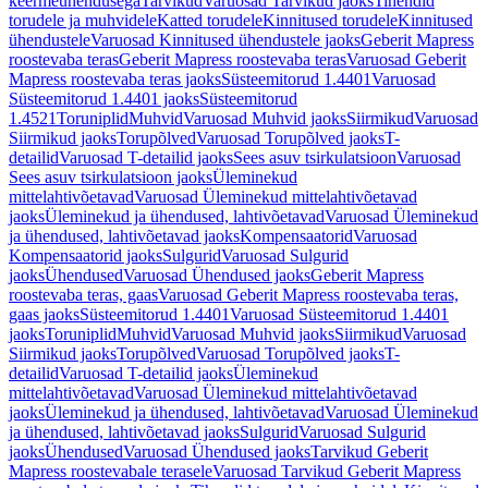
keermeühendusega
Tarvikud
Varuosad Tarvikud jaoks
Tihendid
torudele ja muhvidele
Katted torudele
Kinnitused torudele
Kinnitused
ühendustele
Varuosad Kinnitused ühendustele jaoks
Geberit Mapress
roostevaba teras
Geberit Mapress roostevaba teras
Varuosad Geberit
Mapress roostevaba teras jaoks
Süsteemitorud 1.4401
Varuosad
Süsteemitorud 1.4401 jaoks
Süsteemitorud
1.4521
Toruniplid
Muhvid
Varuosad Muhvid jaoks
Siirmikud
Varuosad
Siirmikud jaoks
Torupõlved
Varuosad Torupõlved jaoks
T-
detailid
Varuosad T-detailid jaoks
Sees asuv tsirkulatsioon
Varuosad
Sees asuv tsirkulatsioon jaoks
Üleminekud
mittelahtivõetavad
Varuosad Üleminekud mittelahtivõetavad
jaoks
Üleminekud ja ühendused, lahtivõetavad
Varuosad Üleminekud
ja ühendused, lahtivõetavad jaoks
Kompensaatorid
Varuosad
Kompensaatorid jaoks
Sulgurid
Varuosad Sulgurid
jaoks
Ühendused
Varuosad Ühendused jaoks
Geberit Mapress
roostevaba teras, gaas
Varuosad Geberit Mapress roostevaba teras,
gaas jaoks
Süsteemitorud 1.4401
Varuosad Süsteemitorud 1.4401
jaoks
Toruniplid
Muhvid
Varuosad Muhvid jaoks
Siirmikud
Varuosad
Siirmikud jaoks
Torupõlved
Varuosad Torupõlved jaoks
T-
detailid
Varuosad T-detailid jaoks
Üleminekud
mittelahtivõetavad
Varuosad Üleminekud mittelahtivõetavad
jaoks
Üleminekud ja ühendused, lahtivõetavad
Varuosad Üleminekud
ja ühendused, lahtivõetavad jaoks
Sulgurid
Varuosad Sulgurid
jaoks
Ühendused
Varuosad Ühendused jaoks
Tarvikud Geberit
Mapress roostevabale terasele
Varuosad Tarvikud Geberit Mapress