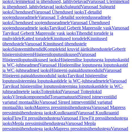
jaoks
Üleminekud ja ühendused, lahtivõetavad
Varuosad Üleminekud
ja ühendused, lahtivõetavad jaoks
Sulgurid
Varuosad Sulgurid
jaoks
Ühendused
Varuosad Ühendused jaoks
T-detailid
soojendusseadmele
Varuosad T-detailid soojendusseadmele
jaoks
Ühendused soojendusseadmele
Varuosad Ühendused
soojendusseadmele jaoks
Tarvikud Geberit Mapressile vask
Varuosad
Tarvikud Geberit Mapressile vask jaoks
Tihendid torudele ja
muhvidele
Katted torudele
Kinnitused torudele
Kinnitused
ühendustele
Varuosad Kinnitused ühendustele
jaoks
Süsteemitihendid
Komplektid kruvid äärikühendustele
Geberit
hügieenisüsteem
Hügieeniloputusüksused
Varuosad
Hügieeniloputusüksused jaoks
Hügieenilise loputusega loputuskastid
ja WC-juhtseadmed
Varuosad Hügieenilise loputusega loputuskastid
ja WC-juhtseadmed jaoks
Hügieeni-paigaldusmoodulid
Varuosad
Hügieeni-paigaldusmoodulid jaoks
Tarvikud hügieenilise
loputussüsteemiga loputuskastidele ja WC-juhtseadmetele
Varuosad
Tarvikud hügieenilise loputussüsteemiga loputuskastidele ja WC-
juhtseadmetele jaoks
Toiteplokid
Varuosad Toiteplokid
jaoks
Võrgukomponendid
Toruarmatuurid
Sirged istmeventiilid
varjatud montaažiks
Varuosad Sirged istmeventiilid varjatud
montaažiks jaoks
Mapress pressimisühendustega
Varuosad Mapress
pressimisühendustega jaoks
Kuulkraanid
Varuosad Kuulkraanid
jaoks
FlowFit pressühendustega
Varuosad FlowFit pressühendustega
jaoks
Mepla pressimisühendustega
Varuosad Mepla
pressimisühendustega jaoks
Mapress pressimisühendustega
Varuosad