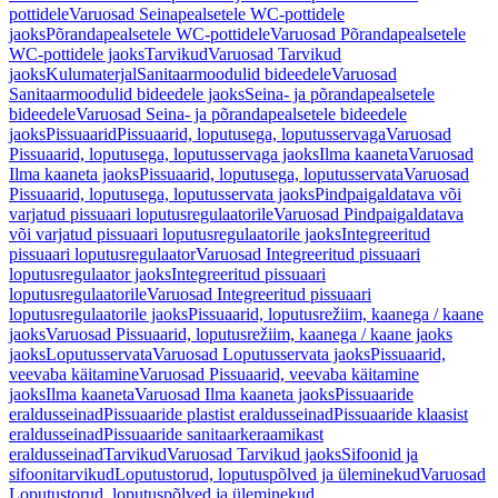
pottidele
Varuosad Seinapealsetele WC-pottidele
jaoks
Põrandapealsetele WC-pottidele
Varuosad Põrandapealsetele
WC-pottidele jaoks
Tarvikud
Varuosad Tarvikud
jaoks
Kulumaterjal
Sanitaarmoodulid bideedele
Varuosad
Sanitaarmoodulid bideedele jaoks
Seina- ja põrandapealsetele
bideedele
Varuosad Seina- ja põrandapealsetele bideedele
jaoks
Pissuaarid
Pissuaarid, loputusega, loputusservaga
Varuosad
Pissuaarid, loputusega, loputusservaga jaoks
Ilma kaaneta
Varuosad
Ilma kaaneta jaoks
Pissuaarid, loputusega, loputusservata
Varuosad
Pissuaarid, loputusega, loputusservata jaoks
Pindpaigaldatava või
varjatud pissuaari loputusregulaatorile
Varuosad Pindpaigaldatava
või varjatud pissuaari loputusregulaatorile jaoks
Integreeritud
pissuaari loputusregulaator
Varuosad Integreeritud pissuaari
loputusregulaator jaoks
Integreeritud pissuaari
loputusregulaatorile
Varuosad Integreeritud pissuaari
loputusregulaatorile jaoks
Pissuaarid, loputusrežiim, kaanega / kaane
jaoks
Varuosad Pissuaarid, loputusrežiim, kaanega / kaane jaoks
jaoks
Loputusservata
Varuosad Loputusservata jaoks
Pissuaarid,
veevaba käitamine
Varuosad Pissuaarid, veevaba käitamine
jaoks
Ilma kaaneta
Varuosad Ilma kaaneta jaoks
Pissuaaride
eraldusseinad
Pissuaaride plastist eraldusseinad
Pissuaaride klaasist
eraldusseinad
Pissuaaride sanitaarkeraamikast
eraldusseinad
Tarvikud
Varuosad Tarvikud jaoks
Sifoonid ja
sifoonitarvikud
Loputustorud, loputuspõlved ja üleminekud
Varuosad
Loputustorud, loputuspõlved ja üleminekud