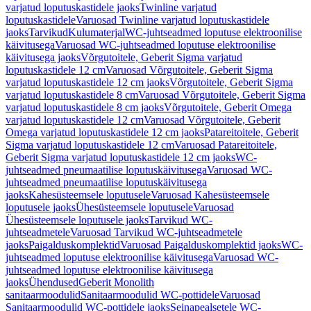
varjatud loputuskastidele jaoks
Twinline varjatud
loputuskastidele
Varuosad Twinline varjatud loputuskastidele
jaoks
Tarvikud
Kulumaterjal
WC-juhtseadmed loputuse elektroonilise
käivitusega
Varuosad WC-juhtseadmed loputuse elektroonilise
käivitusega jaoks
Võrgutoitele, Geberit Sigma varjatud
loputuskastidele 12 cm
Varuosad Võrgutoitele, Geberit Sigma
varjatud loputuskastidele 12 cm jaoks
Võrgutoitele, Geberit Sigma
varjatud loputuskastidele 8 cm
Varuosad Võrgutoitele, Geberit Sigma
varjatud loputuskastidele 8 cm jaoks
Võrgutoitele, Geberit Omega
varjatud loputuskastidele 12 cm
Varuosad Võrgutoitele, Geberit
Omega varjatud loputuskastidele 12 cm jaoks
Patareitoitele, Geberit
Sigma varjatud loputuskastidele 12 cm
Varuosad Patareitoitele,
Geberit Sigma varjatud loputuskastidele 12 cm jaoks
WC-
juhtseadmed pneumaatilise loputuskäivitusega
Varuosad WC-
juhtseadmed pneumaatilise loputuskäivitusega
jaoks
Kahesüsteemsele loputusele
Varuosad Kahesüsteemsele
loputusele jaoks
Ühesüsteemsele loputusele
Varuosad
Ühesüsteemsele loputusele jaoks
Tarvikud WC-
juhtseadmetele
Varuosad Tarvikud WC-juhtseadmetele
jaoks
Paigalduskomplektid
Varuosad Paigalduskomplektid jaoks
WC-
juhtseadmed loputuse elektroonilise käivitusega
Varuosad WC-
juhtseadmed loputuse elektroonilise käivitusega
jaoks
Ühendused
Geberit Monolith
sanitaarmoodulid
Sanitaarmoodulid WC-pottidele
Varuosad
Sanitaarmoodulid WC-pottidele jaoks
Seinapealsetele WC-