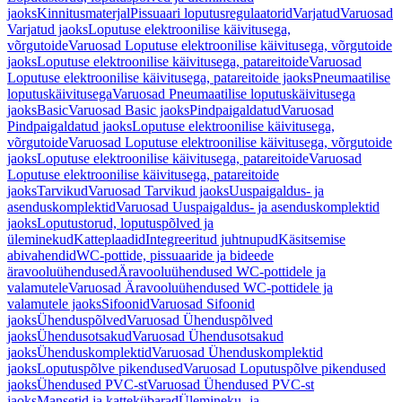
jaoks
Kinnitusmaterjal
Pissuaari loputusregulaatorid
Varjatud
Varuosad
Varjatud jaoks
Loputuse elektroonilise käivitusega,
võrgutoide
Varuosad Loputuse elektroonilise käivitusega, võrgutoide
jaoks
Loputuse elektroonilise käivitusega, patareitoide
Varuosad
Loputuse elektroonilise käivitusega, patareitoide jaoks
Pneumaatilise
loputuskäivitusega
Varuosad Pneumaatilise loputuskäivitusega
jaoks
Basic
Varuosad Basic jaoks
Pindpaigaldatud
Varuosad
Pindpaigaldatud jaoks
Loputuse elektroonilise käivitusega,
võrgutoide
Varuosad Loputuse elektroonilise käivitusega, võrgutoide
jaoks
Loputuse elektroonilise käivitusega, patareitoide
Varuosad
Loputuse elektroonilise käivitusega, patareitoide
jaoks
Tarvikud
Varuosad Tarvikud jaoks
Uuspaigaldus- ja
asenduskomplektid
Varuosad Uuspaigaldus- ja asenduskomplektid
jaoks
Loputustorud, loputuspõlved ja
üleminekud
Katteplaadid
Integreeritud juhtnupud
Käsitsemise
abivahendid
WC-pottide, pissuaaride ja bideede
äravooluühendused
Äravooluühendused WC-pottidele ja
valamutele
Varuosad Äravooluühendused WC-pottidele ja
valamutele jaoks
Sifoonid
Varuosad Sifoonid
jaoks
Ühenduspõlved
Varuosad Ühenduspõlved
jaoks
Ühendusotsakud
Varuosad Ühendusotsakud
jaoks
Ühenduskomplektid
Varuosad Ühenduskomplektid
jaoks
Loputuspõlve pikendused
Varuosad Loputuspõlve pikendused
jaoks
Ühendused PVC-st
Varuosad Ühendused PVC-st
jaoks
Mansetid ja kattekübarad
Ülemineku- ja