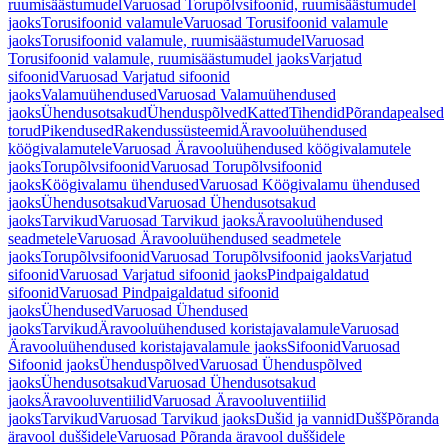
ruumisäästumudel
Varuosad Torupõlvsifoonid, ruumisäästumudel
jaoks
Torusifoonid valamule
Varuosad Torusifoonid valamule
jaoks
Torusifoonid valamule, ruumisäästumudel
Varuosad
Torusifoonid valamule, ruumisäästumudel jaoks
Varjatud
sifoonid
Varuosad Varjatud sifoonid
jaoks
Valamuühendused
Varuosad Valamuühendused
jaoks
Ühendusotsakud
Ühenduspõlved
Katted
Tihendid
Põrandapealsed
torud
Pikendused
Rakendussüsteemid
Äravooluühendused
köögivalamutele
Varuosad Äravooluühendused köögivalamutele
jaoks
Torupõlvsifoonid
Varuosad Torupõlvsifoonid
jaoks
Köögivalamu ühendused
Varuosad Köögivalamu ühendused
jaoks
Ühendusotsakud
Varuosad Ühendusotsakud
jaoks
Tarvikud
Varuosad Tarvikud jaoks
Äravooluühendused
seadmetele
Varuosad Äravooluühendused seadmetele
jaoks
Torupõlvsifoonid
Varuosad Torupõlvsifoonid jaoks
Varjatud
sifoonid
Varuosad Varjatud sifoonid jaoks
Pindpaigaldatud
sifoonid
Varuosad Pindpaigaldatud sifoonid
jaoks
Ühendused
Varuosad Ühendused
jaoks
Tarvikud
Äravooluühendused koristajavalamule
Varuosad
Äravooluühendused koristajavalamule jaoks
Sifoonid
Varuosad
Sifoonid jaoks
Ühenduspõlved
Varuosad Ühenduspõlved
jaoks
Ühendusotsakud
Varuosad Ühendusotsakud
jaoks
Äravooluventiilid
Varuosad Äravooluventiilid
jaoks
Tarvikud
Varuosad Tarvikud jaoks
Dušid ja vannid
Dušš
Põranda
äravool duššidele
Varuosad Põranda äravool duššidele