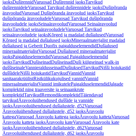
jaoks
Duširennid
Varuosad Duširennid jaoks
Tarvikud
duširennidele
Varuosad Tarvikud duširennidele jaoks
Dušipõranda
äravoolud
Varuosad Dušipõranda äravoolud jaoks
Tarvikud
dušipõranda äravooludele
Varuosad Tarvikud dušipõranda
äravooludele jaoks
Seinaäravoolud
Varuosad Seinaäravoolud
jaoks
Tarvikud seinaäravooludele
Varuosad Tarvikud
seinaäravooludele jaoks
Kõrged ja madalad dušialused
Varuosad
Kõrged ja madalad dušialused jaoks
Mineraalmaterjalist madalad
dušialused ja Geberit Duofix paigalduselemendid
Dušialused
mineraalmaterjalist
Varuosad Dušialused mineraalmaterjalist
jaoks
Paigalduselemendid
Varuosad Paigalduselemendid
jaoks
Tarvikud
Dušiseinad
Dušiseinad
Duši külgseinad walk-in
duššiseinale
Vannieraldusseinad
Dušiuksed
Tarvikud
Nišši hoiukastid
duššidele
Nišši hoiukastid
Tarvikud
Vannid
Vannid
sanitaarakrüülist
Ristkülikukujulised vannid
Vannid
mineraalmaterjalist
Vannid imikutele
Paigalduselemendid
Jalgade
komplektid ning traaversite ja seinaankrute
komplektid
Tarvikud
Remondikomplektid
Täiendavad
tarvikud
Äravooluühendused duššide ja vannide
jaoks
Äravooluühendused dušialustele, d52
Varuosad
Äravooluühendused dušialustele, d52 jaoks
Äravoolu
kattega
Varuosad Äravoolu kattega jaoks
Äravoolu katteta
Varuosad
Äravoolu katteta jaoks
Äravoolu kate
Varuosad Äravoolu kate
jaoks
Äravooluühendused dušialustele, d62
Varuosad
Äravooluühendused dušialustele, d62 jaoks
Äravoolu