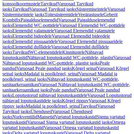
konsoolkoormustele
Tarvikud
Varuosad Tarvikud
jaoks
Tarvikud
Varuosad Tarvikud jaoks
Süsteemiseintele
Varuosad
Süsteemiseintele jaoks
Toitesüsteemidele
Veeärastusele
Geberit
Kombifix
Paigalduselemendid
Varuosad Paigalduselemendid
jaoks
Elemendid WC-pottidele
Varuosad Elemendid WC-pottidele
jaoks
Elemendid valamutele
Varuosad Elemendid valamutele
jaoks
Elemendid bideedele
Varuosad Elemendid bideedele
jaoks
Elemendid pissuaaridele
Varuosad Elemendid pissuaaridele
jaoks
Elemendid duššidele
Varuosad Elemendid duššidele
jaoks
Tarvikud
WC-elementidele
Kinnitustele
Nähtavad
loputuskastid
Nähtavad loputuskastid WC-pottidele, plastist
Varuosad
Nähtavad loputuskastid WC-pottidele, plastist jaoks
Peale
pandud
Varuosad Peale pandud jaoks
Kõrgel seinal
Varuosad Kõrgel
seinal jaoks
Madalal ja poolkõrgel, seinal
Varuosad Madalal ja
poolkõrgel, seinal jaoks
Nähtavad loputuskastid WC-pottidele,
sanitaarkeraamikast
Varuosad Nähtavad loputuskastid WC-pottidele,
sanitaarkeraamikast jaoks
Peale pandud
Varuosad Peale pandud
jaoks
Loputustorud nähtavad loputuskastidele
Varuosad Loputustorud
nähtavad loputuskastidele jaoks
Kõrgel rippuv
Varuosad Kõrgel
rippuv jaoks
Madalal ja poolkõrgel, seinal
Tarvikud
Varuosad
Tarvikud jaoks
Ühendused
Varuosad Ühendused
jaoks
Nurkventiilid
Mansetid
Varjatud loputuskastid
Sigma varjatud
loputuskastid
Varuosad Sigma varjatud loputuskastid jaoks
Omega
varjatud loputuskastid
Varuosad Omega varjatud loputuskastid
jaoks
Delta varjatud loputuskastid
Varuosad Delta varjatud