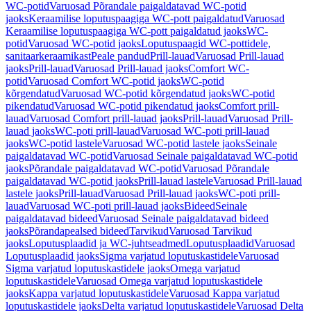
WC-potid
Varuosad Põrandale paigaldatavad WC-potid
jaoks
Keraamilise loputuspaagiga WC-pott paigaldatud
Varuosad
Keraamilise loputuspaagiga WC-pott paigaldatud jaoks
WC-
potid
Varuosad WC-potid jaoks
Loputuspaagid WC-pottidele,
sanitaarkeraamikast
Peale pandud
Prill-lauad
Varuosad Prill-lauad
jaoks
Prill-lauad
Varuosad Prill-lauad jaoks
Comfort WC-
potid
Varuosad Comfort WC-potid jaoks
WC-potid
kõrgendatud
Varuosad WC-potid kõrgendatud jaoks
WC-potid
pikendatud
Varuosad WC-potid pikendatud jaoks
Comfort prill-
lauad
Varuosad Comfort prill-lauad jaoks
Prill-lauad
Varuosad Prill-
lauad jaoks
WC-poti prill-lauad
Varuosad WC-poti prill-lauad
jaoks
WC-potid lastele
Varuosad WC-potid lastele jaoks
Seinale
paigaldatavad WC-potid
Varuosad Seinale paigaldatavad WC-potid
jaoks
Põrandale paigaldatavad WC-potid
Varuosad Põrandale
paigaldatavad WC-potid jaoks
Prill-lauad lastele
Varuosad Prill-lauad
lastele jaoks
Prill-lauad
Varuosad Prill-lauad jaoks
WC-poti prill-
lauad
Varuosad WC-poti prill-lauad jaoks
Bideed
Seinale
paigaldatavad bideed
Varuosad Seinale paigaldatavad bideed
jaoks
Põrandapealsed bideed
Tarvikud
Varuosad Tarvikud
jaoks
Loputusplaadid ja WC-juhtseadmed
Loputusplaadid
Varuosad
Loputusplaadid jaoks
Sigma varjatud loputuskastidele
Varuosad
Sigma varjatud loputuskastidele jaoks
Omega varjatud
loputuskastidele
Varuosad Omega varjatud loputuskastidele
jaoks
Kappa varjatud loputuskastidele
Varuosad Kappa varjatud
loputuskastidele jaoks
Delta varjatud loputuskastidele
Varuosad Delta