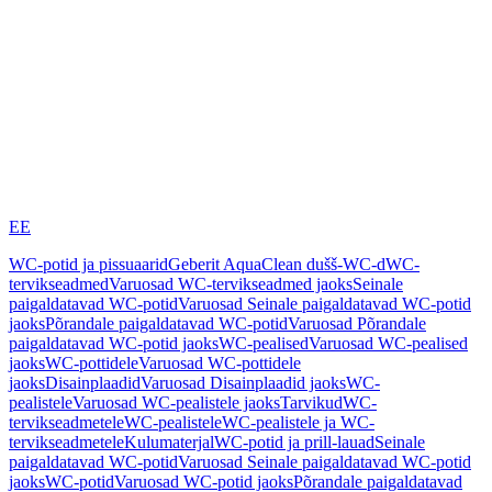
EE
WC-potid ja pissuaarid
Geberit AquaClean dušš-WC-d
WC-
tervikseadmed
Varuosad WC-tervikseadmed jaoks
Seinale
paigaldatavad WC-potid
Varuosad Seinale paigaldatavad WC-potid
jaoks
Põrandale paigaldatavad WC-potid
Varuosad Põrandale
paigaldatavad WC-potid jaoks
WC-pealised
Varuosad WC-pealised
jaoks
WC-pottidele
Varuosad WC-pottidele
jaoks
Disainplaadid
Varuosad Disainplaadid jaoks
WC-
pealistele
Varuosad WC-pealistele jaoks
Tarvikud
WC-
tervikseadmetele
WC-pealistele
WC-pealistele ja WC-
tervikseadmetele
Kulumaterjal
WC-potid ja prill-lauad
Seinale
paigaldatavad WC-potid
Varuosad Seinale paigaldatavad WC-potid
jaoks
WC-potid
Varuosad WC-potid jaoks
Põrandale paigaldatavad