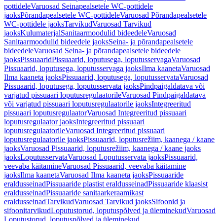
pottidele
Varuosad Seinapealsetele WC-pottidele
jaoks
Põrandapealsetele WC-pottidele
Varuosad Põrandapealsetele
WC-pottidele jaoks
Tarvikud
Varuosad Tarvikud
jaoks
Kulumaterjal
Sanitaarmoodulid bideedele
Varuosad
Sanitaarmoodulid bideedele jaoks
Seina- ja põrandapealsetele
bideedele
Varuosad Seina- ja põrandapealsetele bideedele
jaoks
Pissuaarid
Pissuaarid, loputusega, loputusservaga
Varuosad
Pissuaarid, loputusega, loputusservaga jaoks
Ilma kaaneta
Varuosad
Ilma kaaneta jaoks
Pissuaarid, loputusega, loputusservata
Varuosad
Pissuaarid, loputusega, loputusservata jaoks
Pindpaigaldatava või
varjatud pissuaari loputusregulaatorile
Varuosad Pindpaigaldatava
või varjatud pissuaari loputusregulaatorile jaoks
Integreeritud
pissuaari loputusregulaator
Varuosad Integreeritud pissuaari
loputusregulaator jaoks
Integreeritud pissuaari
loputusregulaatorile
Varuosad Integreeritud pissuaari
loputusregulaatorile jaoks
Pissuaarid, loputusrežiim, kaanega / kaane
jaoks
Varuosad Pissuaarid, loputusrežiim, kaanega / kaane jaoks
jaoks
Loputusservata
Varuosad Loputusservata jaoks
Pissuaarid,
veevaba käitamine
Varuosad Pissuaarid, veevaba käitamine
jaoks
Ilma kaaneta
Varuosad Ilma kaaneta jaoks
Pissuaaride
eraldusseinad
Pissuaaride plastist eraldusseinad
Pissuaaride klaasist
eraldusseinad
Pissuaaride sanitaarkeraamikast
eraldusseinad
Tarvikud
Varuosad Tarvikud jaoks
Sifoonid ja
sifoonitarvikud
Loputustorud, loputuspõlved ja üleminekud
Varuosad
Loputustorud, loputuspõlved ja üleminekud