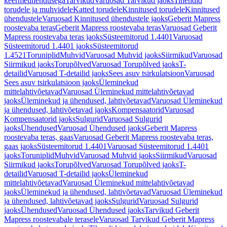
keermeühendusega
Tarvikud
Varuosad Tarvikud jaoks
Tihendid
torudele ja muhvidele
Katted torudele
Kinnitused torudele
Kinnitused
ühendustele
Varuosad Kinnitused ühendustele jaoks
Geberit Mapress
roostevaba teras
Geberit Mapress roostevaba teras
Varuosad Geberit
Mapress roostevaba teras jaoks
Süsteemitorud 1.4401
Varuosad
Süsteemitorud 1.4401 jaoks
Süsteemitorud
1.4521
Toruniplid
Muhvid
Varuosad Muhvid jaoks
Siirmikud
Varuosad
Siirmikud jaoks
Torupõlved
Varuosad Torupõlved jaoks
T-
detailid
Varuosad T-detailid jaoks
Sees asuv tsirkulatsioon
Varuosad
Sees asuv tsirkulatsioon jaoks
Üleminekud
mittelahtivõetavad
Varuosad Üleminekud mittelahtivõetavad
jaoks
Üleminekud ja ühendused, lahtivõetavad
Varuosad Üleminekud
ja ühendused, lahtivõetavad jaoks
Kompensaatorid
Varuosad
Kompensaatorid jaoks
Sulgurid
Varuosad Sulgurid
jaoks
Ühendused
Varuosad Ühendused jaoks
Geberit Mapress
roostevaba teras, gaas
Varuosad Geberit Mapress roostevaba teras,
gaas jaoks
Süsteemitorud 1.4401
Varuosad Süsteemitorud 1.4401
jaoks
Toruniplid
Muhvid
Varuosad Muhvid jaoks
Siirmikud
Varuosad
Siirmikud jaoks
Torupõlved
Varuosad Torupõlved jaoks
T-
detailid
Varuosad T-detailid jaoks
Üleminekud
mittelahtivõetavad
Varuosad Üleminekud mittelahtivõetavad
jaoks
Üleminekud ja ühendused, lahtivõetavad
Varuosad Üleminekud
ja ühendused, lahtivõetavad jaoks
Sulgurid
Varuosad Sulgurid
jaoks
Ühendused
Varuosad Ühendused jaoks
Tarvikud Geberit
Mapress roostevabale terasele
Varuosad Tarvikud Geberit Mapress