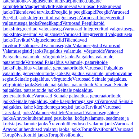
käterätikonks
Valguselemendid
Käepidemed
Jalgade
komplektid
Magnettahvlid
Pistikupesad
Varuosad Pistikupesad
jaoks
Täiendavad tarvikud
Peeglid ja peeglikapid
Peeglid
Varuosad
Peeglid jaoks
Integreeritud valgustusega
Varuosad Integreeritud
valgustusega jaoks
Peeglikapid
Varuosad Peeglikapid
jaoks
Integreeritud valgustusega
Varuosad Integreeritud valgustusega
jaoks
Integreeritud valgustuseta
Varuosad Integreeritud valgustuseta
jaoks
Tarvikud
Valguselemendid
Täiendavad
tarvikud
Pistikupesad
Valamusegistid
Valamusegistid
Varuosad
Valamusegistid jaoks
Paigaldus valamule, võrgutoide
Varuosad
Paigaldus valamule, võrgutoide jaoks
Paigaldus valamule,
patareitoide
Varuosad Paigaldus valamule, patareitoide
jaoks
Paigaldus valamule, generaatoritoide
Varuosad Paigaldus
valamule, generaatoritoide jaoks
Paigaldus valamule, ühehoovaline
segisti
Seinale paigaldus, võrgutoide
Varuosad Seinale paigaldus,
võrgutoide jaoks
Seinale paigaldus, patareitoide
Varuosad Seinale
paigaldus, patareitoide jaoks
Seinale paigaldus,
generaatoritoide
Varuosad Seinale paigaldus, generaatoritoide
jaoks
Seinale paigaldus, kahe käepidemega segisti
Varuosad Seinale
paigaldus, kahe käepidemega segisti jaoks
Tarvikud
Varuosad
Tarvikud jaoks
Valamusegistitele
Varuosad Valamusegistitele
jaoks
Äravooluühendused pesukoha, köögivalamute, seadmete ja
koristajavalamute jaoks
Äravooluühendused valamu jaoks
Varuosad
Äravooluühendused valamu jaoks jaoks
Torupõlvsifoonid
Varuosad
Torupõlvsifoonid jaoks
Torupõlvsifoonid,