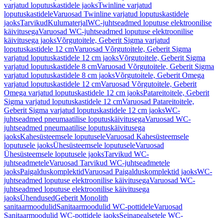
varjatud loputuskastidele jaoks
Twinline varjatud
loputuskastidele
Varuosad Twinline varjatud loputuskastidele
jaoks
Tarvikud
Kulumaterjal
WC-juhtseadmed loputuse elektroonilise
käivitusega
Varuosad WC-juhtseadmed loputuse elektroonilise
käivitusega jaoks
Võrgutoitele, Geberit Sigma varjatud
loputuskastidele 12 cm
Varuosad Võrgutoitele, Geberit Sigma
varjatud loputuskastidele 12 cm jaoks
Võrgutoitele, Geberit Sigma
varjatud loputuskastidele 8 cm
Varuosad Võrgutoitele, Geberit Sigma
varjatud loputuskastidele 8 cm jaoks
Võrgutoitele, Geberit Omega
varjatud loputuskastidele 12 cm
Varuosad Võrgutoitele, Geberit
Omega varjatud loputuskastidele 12 cm jaoks
Patareitoitele, Geberit
Sigma varjatud loputuskastidele 12 cm
Varuosad Patareitoitele,
Geberit Sigma varjatud loputuskastidele 12 cm jaoks
WC-
juhtseadmed pneumaatilise loputuskäivitusega
Varuosad WC-
juhtseadmed pneumaatilise loputuskäivitusega
jaoks
Kahesüsteemsele loputusele
Varuosad Kahesüsteemsele
loputusele jaoks
Ühesüsteemsele loputusele
Varuosad
Ühesüsteemsele loputusele jaoks
Tarvikud WC-
juhtseadmetele
Varuosad Tarvikud WC-juhtseadmetele
jaoks
Paigalduskomplektid
Varuosad Paigalduskomplektid jaoks
WC-
juhtseadmed loputuse elektroonilise käivitusega
Varuosad WC-
juhtseadmed loputuse elektroonilise käivitusega
jaoks
Ühendused
Geberit Monolith
sanitaarmoodulid
Sanitaarmoodulid WC-pottidele
Varuosad
Sanitaarmoodulid WC-pottidele jaoks
Seinapealsetele WC-