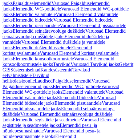
jaoks
Paigalduselemendid
Varuosad Paigalduselemendid
jaoks
Elemendid WC-pottidele
Varuosad Elemendid WC-pottidele
jaoks
Elemendid valamutele
Varuosad Elemendid valamutele
jaoks
Elemendid bideedele
Varuosad Elemendid bideedele
jaoks
Elemendid pissuaaridele
Varuosad Elemendid pissuaaridele
jaoks
Elemendid seinaäravooluga duššidele
Varuosad Elemendid
seinaäravooluga duššidele jaoks
Elemendid duššidele ja
vannidele
Varuosad Elemendid duššidele ja vannidele
jaoks
Elemendid dušieraldusseintele
Elemendid
koristajavalamutele
Varuosad Elemendid koristajavalamutele
jaoks
Elemendid konsoolkoormustele
Varuosad Elemendid
konsoolkoormustele jaoks
Tarvikud
Varuosad Tarvikud jaoks
Geberit
GIS
Süsteemiseinad
Kandesüsteemid
Tarvikud
eelvalmististele
Tarvikud
heliisolatsioonile
Laudised
Paigalduselemendid
Varuosad
Paigalduselemendid jaoks
Elemendid WC-pottidele
Varuosad
Elemendid WC-pottidele jaoks
Elemendid valamutele
Varuosad
Elemendid valamutele jaoks
Elemendid bideedele
Varuosad
Elemendid bideedele jaoks
Elemendid pissuaaridele
Varuosad
Elemendid pissuaaridele jaoks
Elemendid seinaäravooluga
duššidele
Varuosad Elemendid seinaäravooluga duššidele
jaoks
Elemendid segistitele ja seadmetele
Varuosad Elemendid
segistitele ja seadmetele jaoks
Elemendid pesu- ja
nõudepesumasinatele
Varuosad Elemendid pesu- ja
nõudepesumasinatele jaoks
Elemendid