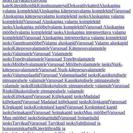
jaoks
Tarvikud
Äravoolu
kate
Käterätihoidik
Kinnitusmaterjal
Dekoratiivkatted
Aluskapiga
valamu komplektid
Aluskapiga kätepesuvalamu komplektid
Varuosad
Aluskapiga kätepesuvalamu komplektid jaoks
Aluskapiga valamu
komplektid
Varuosad Aluskapiga valamu komplektid
jaoks
Aluskapiga mööbelvalamu komplektid
Varuosad Aluskapiga
mööbelvalamu komplektid jaoks
Aluskapiga integreeritava valamu
komplektid
Varuosad Aluskapiga integreeritava valamu komplektid
jaoks
Vannitoamööbel
Valamu aluskapid
Varuosad Valamu aluskapid
jaoks
Kätepesuvalamutele
Varuosad Kätepesuvalamutele
jaoks
Valamutele
Varuosad Valamutele
jaoks
Topeltvalamutele
Varuosad Topeltvalamutele
jaoks
Mööbelvalamutele
Varuosad Mööbelvalamutele jaoks
Nurk-
kätepesuvalamutele
Varuosad Nurk-kätepesuvalamutele
jaoks
Valamuplaadid
Varuosad Valamuplaadid jaoks
Kausikujulisele
pinnapealsele valamule
Varuosad Kausikujulisele pinnapealsele
valamule jaoks
Ristkülikukujulisele pinnapealsele valamule
Varuosad
Ristkülikukujulisele pinnapealsele valamule
jaoks
Küljekapid
Varuosad Küljekapid jaoks
Madalad
küljekapid
Varuosad Madalad küljekapid jaoks
Kõrgkapid
Varuosad
Kõrgkapid jaoks
Keskmised kapid
Varuosad Keskmised kapid
jaoks
Seinakapid
Varuosad Seinakapid jaoks
Muu mööbel
Varuosad
Muu mööbel jaoks
Seinariiulid
Varuosad Seinariiulid
jaoks
Tarvikud
Varuosad Tarvikud jaoks
Sahtlisisud ja
hoiustamiskarbid
Käterätihoidik ja