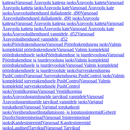
kattega
Varuosad Äravoolu kattega jaoks
Äravoolu katteta
Varuosad
Äravoolu katteta jaoks
Äravoolu kate
Varuosad Äravoolu kate
jaoks
Äravooluühendused dušialustele, d90
Varuosad
Äravooluühendused dušialustele, d90 jaoks
Äravoolu
kattega
Varuosad Äravoolu kattega jaoks
Äravoolu katteta
Varuosad
Äravoolu katteta jaoks
Äravoolu kate
Varuosad Äravoolu kate
jaoks
Äravooluühendused vannidele, d52
Varuosad
Äravooluühendused vannidele, d52
jaoks
Pöördrakendusega
Varuosad Pöördrakendusega jaoks
Valmis
komplektid pöördrakendusele
Varuosad Valmis komplektid
pöördrakendusele jaoks
Pöördrakenduse ja juurdevooluga
Varuosad
Pöördrakenduse ja juurdevooluga jaoks
Valmis komplektid
pöördrakendusele ja juurdevoolule
Varuosad Valmis komplektid
pöördrakendusele ja juurdevoolule jaoks
Surverakendusega
PushControl
Varuosad Surverakendusega PushControl jaoks
Valmis
komplektid surverakendusele PushControl
Varuosad Valmis
komplektid surverakendusele PushControl
jaoks
Ventiilkorgiga
Varuosad Ventiilkorgiga
jaoks
Äravoolugarnituuride tarvikud vannidele
Varuosad
Äravoolugarnituuride tarvikud vannidele jaoks
Varjatud
torukatkesti
Varuosad Varjatud torukatkesti
jaoks
Veeühendused
Installatsiooni- ja loputussüsteemid
Geberit
Duofix
Süsteemiseinad
Varuosad Süsteemiseinad
jaoks
Kandesüsteemid
Varuosad Kandesüsteemid
jaoks
Laudised
Tarvikud
Varuosad Tarvikud