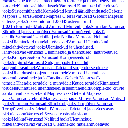
roostevabale terasele jaoks
Tihendid torudele ja muhvidele
Kinnitused
torudele
Kinnitused ühendustele
Varuosad Kinnitused ühendustele
jaoks
Süsteemitihendid
Komplektid kruvid äärikühendustele
Geberit
Mapress C-teras
Geberit Mapress C-teras
Varuosad Geberit Mapress
C-teras jaoks
Süsteemitorud 1.0034
Süsteemitorud
1.0215
Toruniplid
Muhvid
Varuosad Muhvid jaoks
Siirmikud
Varuosad
Siirmikud jaoks
Torupõlved
Varuosad Torupõlved jaoks
T-
detailid
Varuosad T-detailid jaoks
Nelikud
Varuosad Nelikud
jaoks
Üleminekud mittelahtivõetavad
Varuosad Üleminekud
mittelahtivõetavad jaoks
Üleminekud ja ühendused,
lahtivõetavad
Varuosad Üleminekud ja ühendused, lahtivõetavad
jaoks
Kompensaatorid
Varuosad Kompensaatorid
jaoks
Sulgurid
Varuosad Sulgurid jaoks
T-detailid
soojendusseadmele
Varuosad T-detailid soojendusseadmele
jaoks
Ühendused soojendusseadmele
Varuosad Ühendused
soojendusseadmele jaoks
Tarvikud Geberit Mapress C-
terasele
Tihendid torudele ja muhvidele
Katted torudele
Kinnitused
torudele
Kinnitused ühendustele
Süsteemitihendid
Komplektid kruvid
äärikühendustele
Geberit Mapress vask
Geberit Mapress
vask
Varuosad Geberit Mapress vask jaoks
Muhvid
Varuosad Muhvid
jaoks
Siirmikud
Varuosad Siirmikud jaoks
Torupõlved
Varuosad
Torupõlved jaoks
T-detailid
Varuosad T-detailid jaoks
Sees asuv
tsirkulatsioon
Varuosad Sees asuv tsirkulatsioon
jaoks
Nelikud
Varuosad Nelikud jaoks
Üleminekud
mittelahtivõetavad
Varuosad Üleminekud mittelahtivõetavad