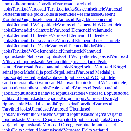
konsoolkoormustele
Tarvikud
Varuosad Tarvikud
jaoks
Tarvikud
Varuosad Tarvikud jaoks
Süsteemiseintele
Varuosad
Süsteemiseintele jaoks
Toitesüsteemidele
Veeärastusele
Geberit
Kombifix
Paigalduselemendid
Varuosad Paigalduselemendid
jaoks
Elemendid WC-pottidele
Varuosad Elemendid WC-pottidele
jaoks
Elemendid valamutele
Varuosad Elemendid valamutele
jaoks
Elemendid bideedele
Varuosad Elemendid bideedele
jaoks
Elemendid pissuaaridele
Varuosad Elemendid pissuaaridele
jaoks
Elemendid duššidele
Varuosad Elemendid duššidele
jaoks
Tarvikud
WC-elementidele
Kinnitustele
Nähtavad
loputuskastid
Nähtavad loputuskastid WC-pottidele, plastist
Varuosad
Nähtavad loputuskastid WC-pottidele, plastist jaoks
Peale
pandud
Varuosad Peale pandud jaoks
Kõrgel seinal
Varuosad Kõrgel
seinal jaoks
Madalal ja poolkõrgel, seinal
Varuosad Madalal ja
poolkõrgel, seinal jaoks
Nähtavad loputuskastid WC-pottidele,
sanitaarkeraamikast
Varuosad Nähtavad loputuskastid WC-pottidele,
sanitaarkeraamikast jaoks
Peale pandud
Varuosad Peale pandud
jaoks
Loputustorud nähtavad loputuskastidele
Varuosad Loputustorud
nähtavad loputuskastidele jaoks
Kõrgel rippuv
Varuosad Kõrgel
rippuv jaoks
Madalal ja poolkõrgel, seinal
Tarvikud
Varuosad
Tarvikud jaoks
Ühendused
Varuosad Ühendused
jaoks
Nurkventiilid
Mansetid
Varjatud loputuskastid
Sigma varjatud
loputuskastid
Varuosad Sigma varjatud loputuskastid jaoks
Omega
varjatud loputuskastid
Varuosad Omega varjatud loputuskastid
jaoks
Delta varjatud loputuskastid
Varuosad Delta varjatud