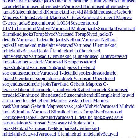
roostevabale terasele jaoks
Tihendid torudele ja muhvidele
Kinnitused
torudele
Kinnitused ühendustele
Varuosad Kinnitused ühendustele
jaoks
Süsteemitihendid
Komplektid kruvid äärikühendustele
Geberit
Mapress C-teras
Geberit Mapress C-teras
Varuosad Geberit Mapress
C-teras jaoks
Süsteemitorud 1.0034
Süsteemitorud
1.0215
Toruniplid
Muhvid
Varuosad Muhvid jaoks
Siirmikud
Varuosad
Siirmikud jaoks
Torupõlved
Varuosad Torupõlved jaoks
T-
detailid
Varuosad T-detailid jaoks
Nelikud
Varuosad Nelikud
jaoks
Üleminekud mittelahtivõetavad
Varuosad Üleminekud
mittelahtivõetavad jaoks
Üleminekud ja ühendused,
lahtivõetavad
Varuosad Üleminekud ja ühendused, lahtivõetavad
jaoks
Kompensaatorid
Varuosad Kompensaatorid
jaoks
Sulgurid
Varuosad Sulgurid jaoks
T-detailid
soojendusseadmele
Varuosad T-detailid soojendusseadmele
jaoks
Ühendused soojendusseadmele
Varuosad Ühendused
soojendusseadmele jaoks
Tarvikud Geberit Mapress C-
terasele
Tihendid torudele ja muhvidele
Katted torudele
Kinnitused
torudele
Kinnitused ühendustele
Süsteemitihendid
Komplektid kruvid
äärikühendustele
Geberit Mapress vask
Geberit Mapress
vask
Varuosad Geberit Mapress vask jaoks
Muhvid
Varuosad Muhvid
jaoks
Siirmikud
Varuosad Siirmikud jaoks
Torupõlved
Varuosad
Torupõlved jaoks
T-detailid
Varuosad T-detailid jaoks
Sees asuv
tsirkulatsioon
Varuosad Sees asuv tsirkulatsioon
jaoks
Nelikud
Varuosad Nelikud jaoks
Üleminekud
mittelahtivõetavad
Varuosad Üleminekud mittelahtivõetavad