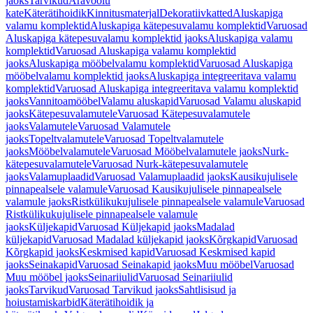
jaoks
Tarvikud
Äravoolu
kate
Käterätihoidik
Kinnitusmaterjal
Dekoratiivkatted
Aluskapiga
valamu komplektid
Aluskapiga kätepesuvalamu komplektid
Varuosad
Aluskapiga kätepesuvalamu komplektid jaoks
Aluskapiga valamu
komplektid
Varuosad Aluskapiga valamu komplektid
jaoks
Aluskapiga mööbelvalamu komplektid
Varuosad Aluskapiga
mööbelvalamu komplektid jaoks
Aluskapiga integreeritava valamu
komplektid
Varuosad Aluskapiga integreeritava valamu komplektid
jaoks
Vannitoamööbel
Valamu aluskapid
Varuosad Valamu aluskapid
jaoks
Kätepesuvalamutele
Varuosad Kätepesuvalamutele
jaoks
Valamutele
Varuosad Valamutele
jaoks
Topeltvalamutele
Varuosad Topeltvalamutele
jaoks
Mööbelvalamutele
Varuosad Mööbelvalamutele jaoks
Nurk-
kätepesuvalamutele
Varuosad Nurk-kätepesuvalamutele
jaoks
Valamuplaadid
Varuosad Valamuplaadid jaoks
Kausikujulisele
pinnapealsele valamule
Varuosad Kausikujulisele pinnapealsele
valamule jaoks
Ristkülikukujulisele pinnapealsele valamule
Varuosad
Ristkülikukujulisele pinnapealsele valamule
jaoks
Küljekapid
Varuosad Küljekapid jaoks
Madalad
küljekapid
Varuosad Madalad küljekapid jaoks
Kõrgkapid
Varuosad
Kõrgkapid jaoks
Keskmised kapid
Varuosad Keskmised kapid
jaoks
Seinakapid
Varuosad Seinakapid jaoks
Muu mööbel
Varuosad
Muu mööbel jaoks
Seinariiulid
Varuosad Seinariiulid
jaoks
Tarvikud
Varuosad Tarvikud jaoks
Sahtlisisud ja
hoiustamiskarbid
Käterätihoidik ja