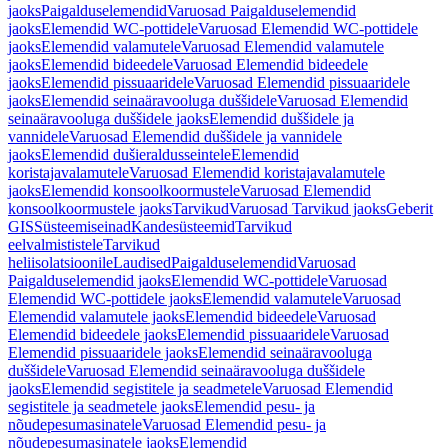
jaoks
Paigalduselemendid
Varuosad Paigalduselemendid
jaoks
Elemendid WC-pottidele
Varuosad Elemendid WC-pottidele
jaoks
Elemendid valamutele
Varuosad Elemendid valamutele
jaoks
Elemendid bideedele
Varuosad Elemendid bideedele
jaoks
Elemendid pissuaaridele
Varuosad Elemendid pissuaaridele
jaoks
Elemendid seinaäravooluga duššidele
Varuosad Elemendid
seinaäravooluga duššidele jaoks
Elemendid duššidele ja
vannidele
Varuosad Elemendid duššidele ja vannidele
jaoks
Elemendid dušieraldusseintele
Elemendid
koristajavalamutele
Varuosad Elemendid koristajavalamutele
jaoks
Elemendid konsoolkoormustele
Varuosad Elemendid
konsoolkoormustele jaoks
Tarvikud
Varuosad Tarvikud jaoks
Geberit
GIS
Süsteemiseinad
Kandesüsteemid
Tarvikud
eelvalmististele
Tarvikud
heliisolatsioonile
Laudised
Paigalduselemendid
Varuosad
Paigalduselemendid jaoks
Elemendid WC-pottidele
Varuosad
Elemendid WC-pottidele jaoks
Elemendid valamutele
Varuosad
Elemendid valamutele jaoks
Elemendid bideedele
Varuosad
Elemendid bideedele jaoks
Elemendid pissuaaridele
Varuosad
Elemendid pissuaaridele jaoks
Elemendid seinaäravooluga
duššidele
Varuosad Elemendid seinaäravooluga duššidele
jaoks
Elemendid segistitele ja seadmetele
Varuosad Elemendid
segistitele ja seadmetele jaoks
Elemendid pesu- ja
nõudepesumasinatele
Varuosad Elemendid pesu- ja
nõudepesumasinatele jaoks
Elemendid