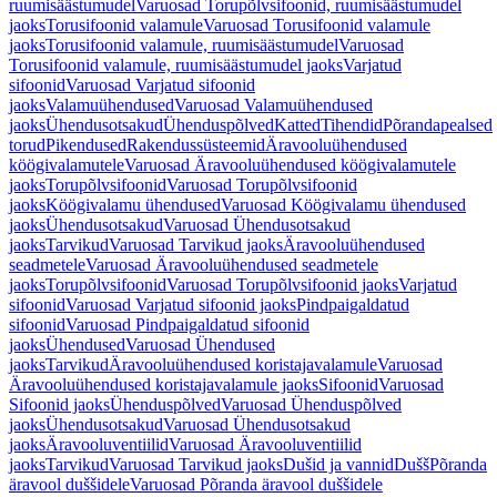
ruumisäästumudel
Varuosad Torupõlvsifoonid, ruumisäästumudel
jaoks
Torusifoonid valamule
Varuosad Torusifoonid valamule
jaoks
Torusifoonid valamule, ruumisäästumudel
Varuosad
Torusifoonid valamule, ruumisäästumudel jaoks
Varjatud
sifoonid
Varuosad Varjatud sifoonid
jaoks
Valamuühendused
Varuosad Valamuühendused
jaoks
Ühendusotsakud
Ühenduspõlved
Katted
Tihendid
Põrandapealsed
torud
Pikendused
Rakendussüsteemid
Äravooluühendused
köögivalamutele
Varuosad Äravooluühendused köögivalamutele
jaoks
Torupõlvsifoonid
Varuosad Torupõlvsifoonid
jaoks
Köögivalamu ühendused
Varuosad Köögivalamu ühendused
jaoks
Ühendusotsakud
Varuosad Ühendusotsakud
jaoks
Tarvikud
Varuosad Tarvikud jaoks
Äravooluühendused
seadmetele
Varuosad Äravooluühendused seadmetele
jaoks
Torupõlvsifoonid
Varuosad Torupõlvsifoonid jaoks
Varjatud
sifoonid
Varuosad Varjatud sifoonid jaoks
Pindpaigaldatud
sifoonid
Varuosad Pindpaigaldatud sifoonid
jaoks
Ühendused
Varuosad Ühendused
jaoks
Tarvikud
Äravooluühendused koristajavalamule
Varuosad
Äravooluühendused koristajavalamule jaoks
Sifoonid
Varuosad
Sifoonid jaoks
Ühenduspõlved
Varuosad Ühenduspõlved
jaoks
Ühendusotsakud
Varuosad Ühendusotsakud
jaoks
Äravooluventiilid
Varuosad Äravooluventiilid
jaoks
Tarvikud
Varuosad Tarvikud jaoks
Dušid ja vannid
Dušš
Põranda
äravool duššidele
Varuosad Põranda äravool duššidele