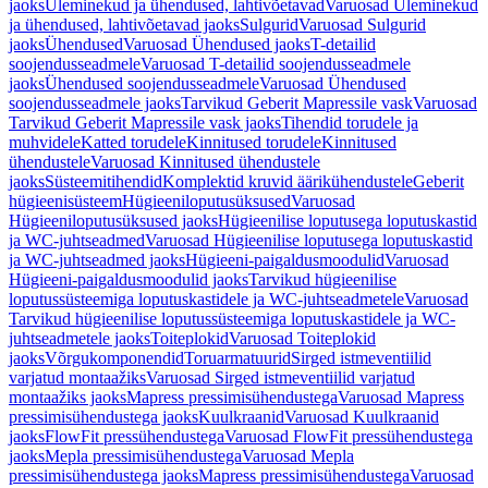
jaoks
Üleminekud ja ühendused, lahtivõetavad
Varuosad Üleminekud
ja ühendused, lahtivõetavad jaoks
Sulgurid
Varuosad Sulgurid
jaoks
Ühendused
Varuosad Ühendused jaoks
T-detailid
soojendusseadmele
Varuosad T-detailid soojendusseadmele
jaoks
Ühendused soojendusseadmele
Varuosad Ühendused
soojendusseadmele jaoks
Tarvikud Geberit Mapressile vask
Varuosad
Tarvikud Geberit Mapressile vask jaoks
Tihendid torudele ja
muhvidele
Katted torudele
Kinnitused torudele
Kinnitused
ühendustele
Varuosad Kinnitused ühendustele
jaoks
Süsteemitihendid
Komplektid kruvid äärikühendustele
Geberit
hügieenisüsteem
Hügieeniloputusüksused
Varuosad
Hügieeniloputusüksused jaoks
Hügieenilise loputusega loputuskastid
ja WC-juhtseadmed
Varuosad Hügieenilise loputusega loputuskastid
ja WC-juhtseadmed jaoks
Hügieeni-paigaldusmoodulid
Varuosad
Hügieeni-paigaldusmoodulid jaoks
Tarvikud hügieenilise
loputussüsteemiga loputuskastidele ja WC-juhtseadmetele
Varuosad
Tarvikud hügieenilise loputussüsteemiga loputuskastidele ja WC-
juhtseadmetele jaoks
Toiteplokid
Varuosad Toiteplokid
jaoks
Võrgukomponendid
Toruarmatuurid
Sirged istmeventiilid
varjatud montaažiks
Varuosad Sirged istmeventiilid varjatud
montaažiks jaoks
Mapress pressimisühendustega
Varuosad Mapress
pressimisühendustega jaoks
Kuulkraanid
Varuosad Kuulkraanid
jaoks
FlowFit pressühendustega
Varuosad FlowFit pressühendustega
jaoks
Mepla pressimisühendustega
Varuosad Mepla
pressimisühendustega jaoks
Mapress pressimisühendustega
Varuosad