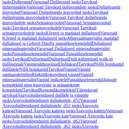
jaoks
Duširennid
Varuosad Duširennid jaoks
Tarvikud
duširennidele
Varuosad Tarvikud duširennidele jaoks
Dušipõranda
äravoolud
Varuosad Dušipõranda äravoolud jaoks
Tarvikud
dušipõranda äravooludele
Varuosad Tarvikud dušipõranda
äravooludele jaoks
Seinaäravoolud
Varuosad Seinaäravoolud
jaoks
Tarvikud seinaäravooludele
Varuosad Tarvikud
seinaäravooludele jaoks
Kõrged ja madalad dušialused
Varuosad
Kõrged ja madalad dušialused jaoks
Mineraalmaterjalist madalad
dušialused ja Geberit Duofix paigalduselemendid
Dušialused
mineraalmaterjalist
Varuosad Dušialused mineraalmaterjalist
jaoks
Paigalduselemendid
Varuosad Paigalduselemendid
jaoks
Tarvikud
Dušiseinad
Dušiseinad
Duši külgseinad walk-in
duššiseinale
Vannieraldusseinad
Dušiuksed
Tarvikud
Nišši hoiukastid
duššidele
Nišši hoiukastid
Tarvikud
Vannid
Vannid
sanitaarakrüülist
Ristkülikukujulised vannid
Vannid
mineraalmaterjalist
Vannid imikutele
Paigalduselemendid
Jalgade
komplektid ning traaversite ja seinaankrute
komplektid
Tarvikud
Remondikomplektid
Täiendavad
tarvikud
Äravooluühendused duššide ja vannide
jaoks
Äravooluühendused dušialustele, d52
Varuosad
Äravooluühendused dušialustele, d52 jaoks
Äravoolu
kattega
Varuosad Äravoolu kattega jaoks
Äravoolu katteta
Varuosad
Äravoolu katteta jaoks
Äravoolu kate
Varuosad Äravoolu kate
jaoks
Äravooluühendused dušialustele, d62
Varuosad
Äravooluühendused dušialustele, d62 jaoks
Äravoolu