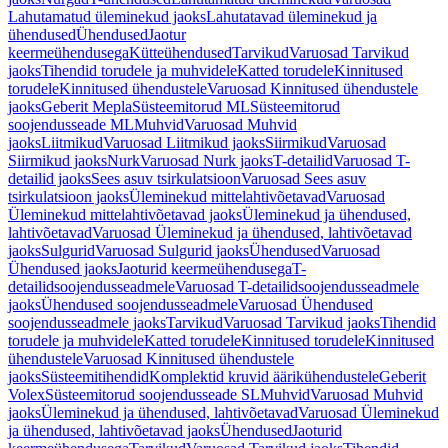
Lahutamatud üleminekud jaoks
Lahutatavad üleminekud ja
ühendused
Ühendused
Jaotur
keermeühendusega
Kütteühendused
Tarvikud
Varuosad Tarvikud
jaoks
Tihendid torudele ja muhvidele
Katted torudele
Kinnitused
torudele
Kinnitused ühendustele
Varuosad Kinnitused ühendustele
jaoks
Geberit Mepla
Süsteemitorud ML
Süsteemitorud
soojendusseade ML
Muhvid
Varuosad Muhvid
jaoks
Liitmikud
Varuosad Liitmikud jaoks
Siirmikud
Varuosad
Siirmikud jaoks
Nurk
Varuosad Nurk jaoks
T-detailid
Varuosad T-
detailid jaoks
Sees asuv tsirkulatsioon
Varuosad Sees asuv
tsirkulatsioon jaoks
Üleminekud mittelahtivõetavad
Varuosad
Üleminekud mittelahtivõetavad jaoks
Üleminekud ja ühendused,
lahtivõetavad
Varuosad Üleminekud ja ühendused, lahtivõetavad
jaoks
Sulgurid
Varuosad Sulgurid jaoks
Ühendused
Varuosad
Ühendused jaoks
Jaoturid keermeühendusega
T-
detailidsoojendusseadmele
Varuosad T-detailidsoojendusseadmele
jaoks
Ühendused soojendusseadmele
Varuosad Ühendused
soojendusseadmele jaoks
Tarvikud
Varuosad Tarvikud jaoks
Tihendid
torudele ja muhvidele
Katted torudele
Kinnitused torudele
Kinnitused
ühendustele
Varuosad Kinnitused ühendustele
jaoks
Süsteemitihendid
Komplektid kruvid äärikühendustele
Geberit
Volex
Süsteemitorud soojendusseade SL
Muhvid
Varuosad Muhvid
jaoks
Üleminekud ja ühendused, lahtivõetavad
Varuosad Üleminekud
ja ühendused, lahtivõetavad jaoks
Ühendused
Jaoturid