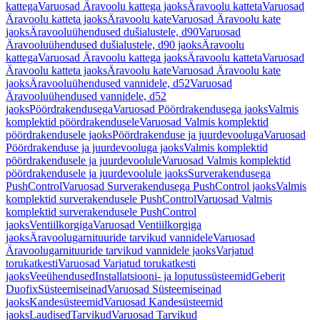
kattega
Varuosad Äravoolu kattega jaoks
Äravoolu katteta
Varuosad
Äravoolu katteta jaoks
Äravoolu kate
Varuosad Äravoolu kate
jaoks
Äravooluühendused dušialustele, d90
Varuosad
Äravooluühendused dušialustele, d90 jaoks
Äravoolu
kattega
Varuosad Äravoolu kattega jaoks
Äravoolu katteta
Varuosad
Äravoolu katteta jaoks
Äravoolu kate
Varuosad Äravoolu kate
jaoks
Äravooluühendused vannidele, d52
Varuosad
Äravooluühendused vannidele, d52
jaoks
Pöördrakendusega
Varuosad Pöördrakendusega jaoks
Valmis
komplektid pöördrakendusele
Varuosad Valmis komplektid
pöördrakendusele jaoks
Pöördrakenduse ja juurdevooluga
Varuosad
Pöördrakenduse ja juurdevooluga jaoks
Valmis komplektid
pöördrakendusele ja juurdevoolule
Varuosad Valmis komplektid
pöördrakendusele ja juurdevoolule jaoks
Surverakendusega
PushControl
Varuosad Surverakendusega PushControl jaoks
Valmis
komplektid surverakendusele PushControl
Varuosad Valmis
komplektid surverakendusele PushControl
jaoks
Ventiilkorgiga
Varuosad Ventiilkorgiga
jaoks
Äravoolugarnituuride tarvikud vannidele
Varuosad
Äravoolugarnituuride tarvikud vannidele jaoks
Varjatud
torukatkesti
Varuosad Varjatud torukatkesti
jaoks
Veeühendused
Installatsiooni- ja loputussüsteemid
Geberit
Duofix
Süsteemiseinad
Varuosad Süsteemiseinad
jaoks
Kandesüsteemid
Varuosad Kandesüsteemid
jaoks
Laudised
Tarvikud
Varuosad Tarvikud