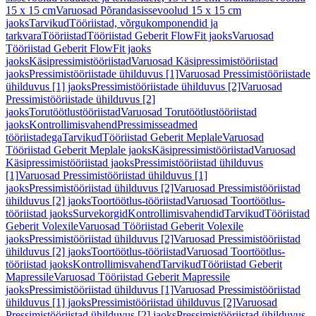
15 x 15 cm
Varuosad Põrandasissevoolud 15 x 15 cm
jaoks
Tarvikud
Tööriistad, võrgukomponendid ja
tarkvara
Tööriistad
Tööriistad Geberit FlowFit jaoks
Varuosad
Tööriistad Geberit FlowFit jaoks
jaoks
Käsipressimistööriistad
Varuosad Käsipressimistööriistad
jaoks
Pressimistööriistade ühilduvus [1]
Varuosad Pressimistööriistade
ühilduvus [1] jaoks
Pressimistööriistade ühilduvus [2]
Varuosad
Pressimistööriistade ühilduvus [2]
jaoks
Torutöötlustööriistad
Varuosad Torutöötlustööriistad
jaoks
Kontrollimisvahend
Pressimisseadmed
tööriistadega
Tarvikud
Tööriistad Geberit Meplale
Varuosad
Tööriistad Geberit Meplale jaoks
Käsipressimistööriistad
Varuosad
Käsipressimistööriistad jaoks
Pressimistööriistad ühilduvus
[1]
Varuosad Pressimistööriistad ühilduvus [1]
jaoks
Pressimistööriistad ühilduvus [2]
Varuosad Pressimistööriistad
ühilduvus [2] jaoks
Toortöötlus-tööriistad
Varuosad Toortöötlus-
tööriistad jaoks
Survekorgid
Kontrollimisvahendid
Tarvikud
Tööriistad
Geberit Volexile
Varuosad Tööriistad Geberit Volexile
jaoks
Pressimistööriistad ühilduvus [2]
Varuosad Pressimistööriistad
ühilduvus [2] jaoks
Toortöötlus-tööriistad
Varuosad Toortöötlus-
tööriistad jaoks
Kontrollimisvahend
Tarvikud
Tööriistad Geberit
Mapressile
Varuosad Tööriistad Geberit Mapressile
jaoks
Pressimistööriistad ühilduvus [1]
Varuosad Pressimistööriistad
ühilduvus [1] jaoks
Pressimistööriistad ühilduvus [2]
Varuosad
Pressimistööriistad ühilduvus [2] jaoks
Pressimistööriistad ühilduvus