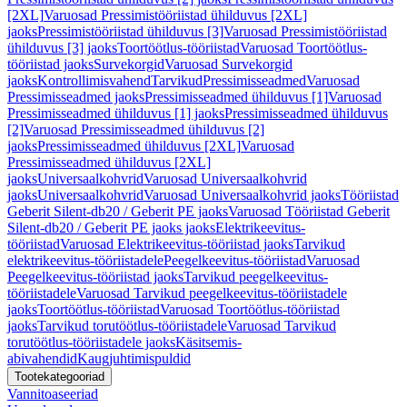
[2XL]
Varuosad Pressimistööriistad ühilduvus [2XL]
jaoks
Pressimistööriistad ühilduvus [3]
Varuosad Pressimistööriistad
ühilduvus [3] jaoks
Toortöötlus-tööriistad
Varuosad Toortöötlus-
tööriistad jaoks
Survekorgid
Varuosad Survekorgid
jaoks
Kontrollimisvahend
Tarvikud
Pressimisseadmed
Varuosad
Pressimisseadmed jaoks
Pressimisseadmed ühilduvus [1]
Varuosad
Pressimisseadmed ühilduvus [1] jaoks
Pressimisseadmed ühilduvus
[2]
Varuosad Pressimisseadmed ühilduvus [2]
jaoks
Pressimisseadmed ühilduvus [2XL]
Varuosad
Pressimisseadmed ühilduvus [2XL]
jaoks
Universaalkohvrid
Varuosad Universaalkohvrid
jaoks
Universaalkohvrid
Varuosad Universaalkohvrid jaoks
Tööriistad
Geberit Silent-db20 / Geberit PE jaoks
Varuosad Tööriistad Geberit
Silent-db20 / Geberit PE jaoks jaoks
Elektrikeevitus-
tööriistad
Varuosad Elektrikeevitus-tööriistad jaoks
Tarvikud
elektrikeevitus-tööriistadele
Peegelkeevitus-tööriistad
Varuosad
Peegelkeevitus-tööriistad jaoks
Tarvikud peegelkeevitus-
tööriistadele
Varuosad Tarvikud peegelkeevitus-tööriistadele
jaoks
Toortöötlus-tööriistad
Varuosad Toortöötlus-tööriistad
jaoks
Tarvikud torutöötlus-tööriistadele
Varuosad Tarvikud
torutöötlus-tööriistadele jaoks
Käsitsemis-
abivahendid
Kaugjuhtimispuldid
Tootekategooriad
Vannitoaseeriad