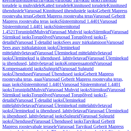
keermeühendusega
Tarvikud
Varuosad Tarvikud jaoks
Tihendid
torudele ja muhvidele
Katted torudele
Kinnitused torudele
Kinnitused
ühendustele
Varuosad Kinnitused ühendustele jaoks
Geberit Mapress
roostevaba teras
Geberit Mapress roostevaba teras
Varuosad Geberit
Mapress roostevaba teras jaoks
Süsteemitorud 1.4401
Varuosad
Süsteemitorud 1.4401 jaoks
Süsteemitorud
1.4521
Toruniplid
Muhvid
Varuosad Muhvid jaoks
Siirmikud
Varuosad
Siirmikud jaoks
Torupõlved
Varuosad Torupõlved jaoks
T-
detailid
Varuosad T-detailid jaoks
Sees asuv tsirkulatsioon
Varuosad
Sees asuv tsirkulatsioon jaoks
Üleminekud
mittelahtivõetavad
Varuosad Üleminekud mittelahtivõetavad
jaoks
Üleminekud ja ühendused, lahtivõetavad
Varuosad Üleminekud
ja ühendused, lahtivõetavad jaoks
Kompensaatorid
Varuosad
Kompensaatorid jaoks
Sulgurid
Varuosad Sulgurid
jaoks
Ühendused
Varuosad Ühendused jaoks
Geberit Mapress
roostevaba teras, gaas
Varuosad Geberit Mapress roostevaba teras,
gaas jaoks
Süsteemitorud 1.4401
Varuosad Süsteemitorud 1.4401
jaoks
Toruniplid
Muhvid
Varuosad Muhvid jaoks
Siirmikud
Varuosad
Siirmikud jaoks
Torupõlved
Varuosad Torupõlved jaoks
T-
detailid
Varuosad T-detailid jaoks
Üleminekud
mittelahtivõetavad
Varuosad Üleminekud mittelahtivõetavad
jaoks
Üleminekud ja ühendused, lahtivõetavad
Varuosad Üleminekud
ja ühendused, lahtivõetavad jaoks
Sulgurid
Varuosad Sulgurid
jaoks
Ühendused
Varuosad Ühendused jaoks
Tarvikud Geberit
Mapress roostevabale terasele
Varuosad Tarvikud Geberit Mapress