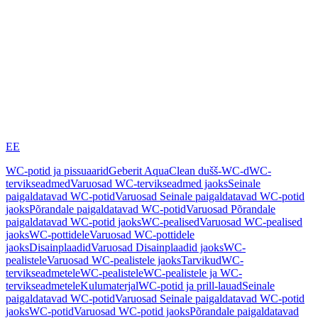
EE
WC-potid ja pissuaarid
Geberit AquaClean dušš-WC-d
WC-
tervikseadmed
Varuosad WC-tervikseadmed jaoks
Seinale
paigaldatavad WC-potid
Varuosad Seinale paigaldatavad WC-potid
jaoks
Põrandale paigaldatavad WC-potid
Varuosad Põrandale
paigaldatavad WC-potid jaoks
WC-pealised
Varuosad WC-pealised
jaoks
WC-pottidele
Varuosad WC-pottidele
jaoks
Disainplaadid
Varuosad Disainplaadid jaoks
WC-
pealistele
Varuosad WC-pealistele jaoks
Tarvikud
WC-
tervikseadmetele
WC-pealistele
WC-pealistele ja WC-
tervikseadmetele
Kulumaterjal
WC-potid ja prill-lauad
Seinale
paigaldatavad WC-potid
Varuosad Seinale paigaldatavad WC-potid
jaoks
WC-potid
Varuosad WC-potid jaoks
Põrandale paigaldatavad