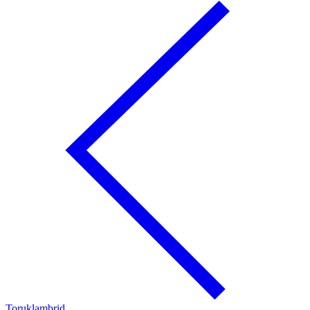
Toruklambrid