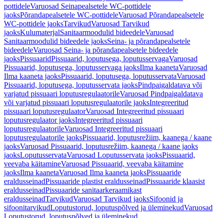
pottidele
Varuosad Seinapealsetele WC-pottidele
jaoks
Põrandapealsetele WC-pottidele
Varuosad Põrandapealsetele
WC-pottidele jaoks
Tarvikud
Varuosad Tarvikud
jaoks
Kulumaterjal
Sanitaarmoodulid bideedele
Varuosad
Sanitaarmoodulid bideedele jaoks
Seina- ja põrandapealsetele
bideedele
Varuosad Seina- ja põrandapealsetele bideedele
jaoks
Pissuaarid
Pissuaarid, loputusega, loputusservaga
Varuosad
Pissuaarid, loputusega, loputusservaga jaoks
Ilma kaaneta
Varuosad
Ilma kaaneta jaoks
Pissuaarid, loputusega, loputusservata
Varuosad
Pissuaarid, loputusega, loputusservata jaoks
Pindpaigaldatava või
varjatud pissuaari loputusregulaatorile
Varuosad Pindpaigaldatava
või varjatud pissuaari loputusregulaatorile jaoks
Integreeritud
pissuaari loputusregulaator
Varuosad Integreeritud pissuaari
loputusregulaator jaoks
Integreeritud pissuaari
loputusregulaatorile
Varuosad Integreeritud pissuaari
loputusregulaatorile jaoks
Pissuaarid, loputusrežiim, kaanega / kaane
jaoks
Varuosad Pissuaarid, loputusrežiim, kaanega / kaane jaoks
jaoks
Loputusservata
Varuosad Loputusservata jaoks
Pissuaarid,
veevaba käitamine
Varuosad Pissuaarid, veevaba käitamine
jaoks
Ilma kaaneta
Varuosad Ilma kaaneta jaoks
Pissuaaride
eraldusseinad
Pissuaaride plastist eraldusseinad
Pissuaaride klaasist
eraldusseinad
Pissuaaride sanitaarkeraamikast
eraldusseinad
Tarvikud
Varuosad Tarvikud jaoks
Sifoonid ja
sifoonitarvikud
Loputustorud, loputuspõlved ja üleminekud
Varuosad
Loputustorud, loputuspõlved ja üleminekud