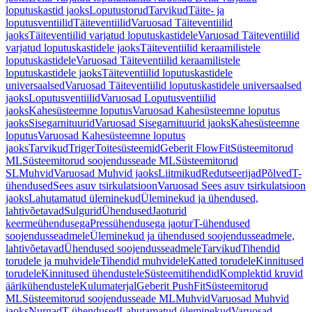
loputuskastid jaoks
Loputustorud
Tarvikud
Täite- ja
loputusventiilid
Täiteventiilid
Varuosad Täiteventiilid
jaoks
Täiteventiilid varjatud loputuskastidele
Varuosad Täiteventiilid
varjatud loputuskastidele jaoks
Täiteventiilid keraamilistele
loputuskastidele
Varuosad Täiteventiilid keraamilistele
loputuskastidele jaoks
Täiteventiilid loputuskastidele
universaalsed
Varuosad Täiteventiilid loputuskastidele universaalsed
jaoks
Loputusventiilid
Varuosad Loputusventiilid
jaoks
Kahesüsteemne loputus
Varuosad Kahesüsteemne loputus
jaoks
Sisegarnituurid
Varuosad Sisegarnituurid jaoks
Kahesüsteemne
loputus
Varuosad Kahesüsteemne loputus
jaoks
Tarvikud
Triger
Toitesüsteemid
Geberit FlowFit
Süsteemitorud
ML
Süsteemitorud soojendusseade ML
Süsteemitorud
SL
Muhvid
Varuosad Muhvid jaoks
Liitmikud
Redutseerijad
Põlved
T-
ühendused
Sees asuv tsirkulatsioon
Varuosad Sees asuv tsirkulatsioon
jaoks
Lahutamatud üleminekud
Üleminekud ja ühendused,
lahtivõetavad
Sulgurid
Ühendused
Jaoturid
keermeühendusega
Pressühendusega jaotur
T-ühendused
soojendusseadmele
Üleminekud ja ühendused soojendusseadmele,
lahtivõetavad
Ühendused soojendusseadmele
Tarvikud
Tihendid
torudele ja muhvidele
Tihendid muhvidele
Katted torudele
Kinnitused
torudele
Kinnitused ühendustele
Süsteemitihendid
Komplektid kruvid
äärikühendustele
Kulumaterjal
Geberit PushFit
Süsteemitorud
ML
Süsteemitorud soojendusseade ML
Muhvid
Varuosad Muhvid
jaoks
Nurgad
T-ühendused
Lahutamatud üleminekud
Varuosad