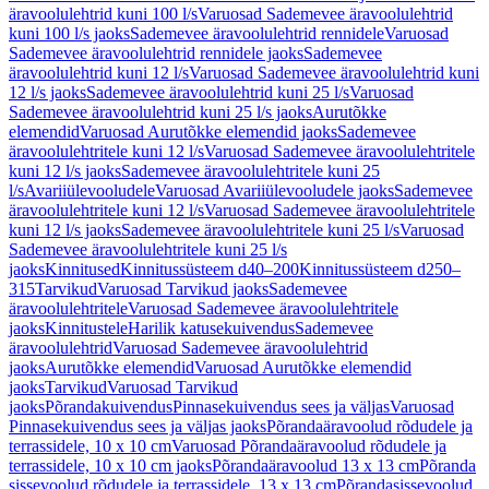
äravoolulehtrid kuni 100 l/s
Varuosad Sademevee äravoolulehtrid
kuni 100 l/s jaoks
Sademevee äravoolulehtrid rennidele
Varuosad
Sademevee äravoolulehtrid rennidele jaoks
Sademevee
äravoolulehtrid kuni 12 l/s
Varuosad Sademevee äravoolulehtrid kuni
12 l/s jaoks
Sademevee äravoolulehtrid kuni 25 l/s
Varuosad
Sademevee äravoolulehtrid kuni 25 l/s jaoks
Aurutõkke
elemendid
Varuosad Aurutõkke elemendid jaoks
Sademevee
äravoolulehtritele kuni 12 l/s
Varuosad Sademevee äravoolulehtritele
kuni 12 l/s jaoks
Sademevee äravoolulehtritele kuni 25
l/s
Avariiülevooludele
Varuosad Avariiülevooludele jaoks
Sademevee
äravoolulehtritele kuni 12 l/s
Varuosad Sademevee äravoolulehtritele
kuni 12 l/s jaoks
Sademevee äravoolulehtritele kuni 25 l/s
Varuosad
Sademevee äravoolulehtritele kuni 25 l/s
jaoks
Kinnitused
Kinnitussüsteem d40–200
Kinnitussüsteem d250–
315
Tarvikud
Varuosad Tarvikud jaoks
Sademevee
äravoolulehtritele
Varuosad Sademevee äravoolulehtritele
jaoks
Kinnitustele
Harilik katusekuivendus
Sademevee
äravoolulehtrid
Varuosad Sademevee äravoolulehtrid
jaoks
Aurutõkke elemendid
Varuosad Aurutõkke elemendid
jaoks
Tarvikud
Varuosad Tarvikud
jaoks
Põrandakuivendus
Pinnasekuivendus sees ja väljas
Varuosad
Pinnasekuivendus sees ja väljas jaoks
Põrandaäravoolud rõdudele ja
terrassidele, 10 x 10 cm
Varuosad Põrandaäravoolud rõdudele ja
terrassidele, 10 x 10 cm jaoks
Põrandaäravoolud 13 x 13 cm
Põranda
sissevoolud rõdudele ja terrassidele, 13 x 13 cm
Põrandasissevoolud