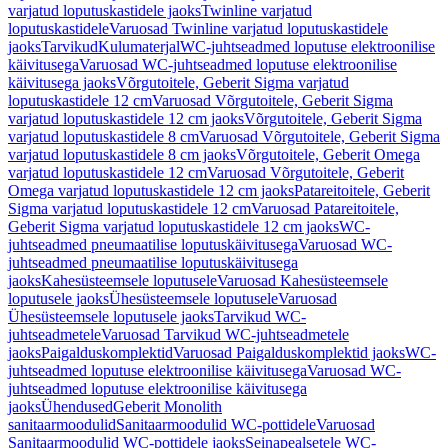
varjatud loputuskastidele jaoks
Twinline varjatud
loputuskastidele
Varuosad Twinline varjatud loputuskastidele
jaoks
Tarvikud
Kulumaterjal
WC-juhtseadmed loputuse elektroonilise
käivitusega
Varuosad WC-juhtseadmed loputuse elektroonilise
käivitusega jaoks
Võrgutoitele, Geberit Sigma varjatud
loputuskastidele 12 cm
Varuosad Võrgutoitele, Geberit Sigma
varjatud loputuskastidele 12 cm jaoks
Võrgutoitele, Geberit Sigma
varjatud loputuskastidele 8 cm
Varuosad Võrgutoitele, Geberit Sigma
varjatud loputuskastidele 8 cm jaoks
Võrgutoitele, Geberit Omega
varjatud loputuskastidele 12 cm
Varuosad Võrgutoitele, Geberit
Omega varjatud loputuskastidele 12 cm jaoks
Patareitoitele, Geberit
Sigma varjatud loputuskastidele 12 cm
Varuosad Patareitoitele,
Geberit Sigma varjatud loputuskastidele 12 cm jaoks
WC-
juhtseadmed pneumaatilise loputuskäivitusega
Varuosad WC-
juhtseadmed pneumaatilise loputuskäivitusega
jaoks
Kahesüsteemsele loputusele
Varuosad Kahesüsteemsele
loputusele jaoks
Ühesüsteemsele loputusele
Varuosad
Ühesüsteemsele loputusele jaoks
Tarvikud WC-
juhtseadmetele
Varuosad Tarvikud WC-juhtseadmetele
jaoks
Paigalduskomplektid
Varuosad Paigalduskomplektid jaoks
WC-
juhtseadmed loputuse elektroonilise käivitusega
Varuosad WC-
juhtseadmed loputuse elektroonilise käivitusega
jaoks
Ühendused
Geberit Monolith
sanitaarmoodulid
Sanitaarmoodulid WC-pottidele
Varuosad
Sanitaarmoodulid WC-pottidele jaoks
Seinapealsetele WC-