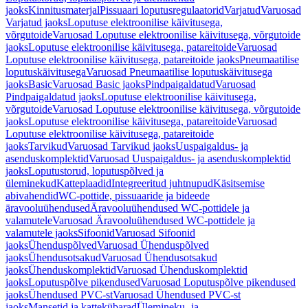
jaoks
Kinnitusmaterjal
Pissuaari loputusregulaatorid
Varjatud
Varuosad
Varjatud jaoks
Loputuse elektroonilise käivitusega,
võrgutoide
Varuosad Loputuse elektroonilise käivitusega, võrgutoide
jaoks
Loputuse elektroonilise käivitusega, patareitoide
Varuosad
Loputuse elektroonilise käivitusega, patareitoide jaoks
Pneumaatilise
loputuskäivitusega
Varuosad Pneumaatilise loputuskäivitusega
jaoks
Basic
Varuosad Basic jaoks
Pindpaigaldatud
Varuosad
Pindpaigaldatud jaoks
Loputuse elektroonilise käivitusega,
võrgutoide
Varuosad Loputuse elektroonilise käivitusega, võrgutoide
jaoks
Loputuse elektroonilise käivitusega, patareitoide
Varuosad
Loputuse elektroonilise käivitusega, patareitoide
jaoks
Tarvikud
Varuosad Tarvikud jaoks
Uuspaigaldus- ja
asenduskomplektid
Varuosad Uuspaigaldus- ja asenduskomplektid
jaoks
Loputustorud, loputuspõlved ja
üleminekud
Katteplaadid
Integreeritud juhtnupud
Käsitsemise
abivahendid
WC-pottide, pissuaaride ja bideede
äravooluühendused
Äravooluühendused WC-pottidele ja
valamutele
Varuosad Äravooluühendused WC-pottidele ja
valamutele jaoks
Sifoonid
Varuosad Sifoonid
jaoks
Ühenduspõlved
Varuosad Ühenduspõlved
jaoks
Ühendusotsakud
Varuosad Ühendusotsakud
jaoks
Ühenduskomplektid
Varuosad Ühenduskomplektid
jaoks
Loputuspõlve pikendused
Varuosad Loputuspõlve pikendused
jaoks
Ühendused PVC-st
Varuosad Ühendused PVC-st
jaoks
Mansetid ja kattekübarad
Ülemineku- ja