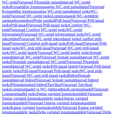
WC-potid
Varuosad Põrandale paigaldatavad WC-potid
jaoks
Keraamilise loputuspaagiga WC-pott paigaldatud
Varuosad
Keraamilise loputuspaagiga WC-pott paigaldatud jaoks
WC-
potid
Varuosad WC-potid jaoks
Loputuspaagid WC-pottidele,
sanitaarkeraamikast
Peale pandud
Prill-lauad
Varuosad Prill-lauad
jaoks
Prill-lauad
Varuosad Prill-lauad jaoks
Comfort WC-
potid
Varuosad Comfort WC-potid jaoks
WC-potid
kõrgendatud
Varuosad WC-potid kõrgendatud jaoks
WC-potid
pikendatud
Varuosad WC-potid pikendatud jaoks
Comfort prill-
lauad
Varuosad Comfort prill-lauad jaoks
Prill-lauad
Varuosad Prill-
lauad jaoks
WC-poti prill-lauad
Varuosad WC-poti prill-lauad
jaoks
WC-potid lastele
Varuosad WC-potid lastele jaoks
Seinale
paigaldatavad WC-potid
Varuosad Seinale paigaldatavad WC-potid
jaoks
Põrandale paigaldatavad WC-potid
Varuosad Põrandale
paigaldatavad WC-potid jaoks
Prill-lauad lastele
Varuosad Prill-lauad
lastele jaoks
Prill-lauad
Varuosad Prill-lauad jaoks
WC-poti prill-
lauad
Varuosad WC-poti prill-lauad jaoks
Bideed
Seinale
paigaldatavad bideed
Varuosad Seinale paigaldatavad bideed
jaoks
Põrandapealsed bideed
Tarvikud
Varuosad Tarvikud
jaoks
Loputusplaadid ja WC-juhtseadmed
Loputusplaadid
Varuosad
Loputusplaadid jaoks
Sigma varjatud loputuskastidele
Varuosad
Sigma varjatud loputuskastidele jaoks
Omega varjatud
loputuskastidele
Varuosad Omega varjatud loputuskastidele
jaoks
Kappa varjatud loputuskastidele
Varuosad Kappa varjatud
loputuskastidele jaoks
Delta varjatud loputuskastidele
Varuosad Delta