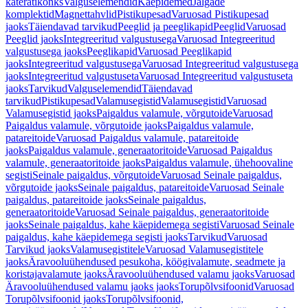
käterätikonks
Valguselemendid
Käepidemed
Jalgade
komplektid
Magnettahvlid
Pistikupesad
Varuosad Pistikupesad
jaoks
Täiendavad tarvikud
Peeglid ja peeglikapid
Peeglid
Varuosad
Peeglid jaoks
Integreeritud valgustusega
Varuosad Integreeritud
valgustusega jaoks
Peeglikapid
Varuosad Peeglikapid
jaoks
Integreeritud valgustusega
Varuosad Integreeritud valgustusega
jaoks
Integreeritud valgustuseta
Varuosad Integreeritud valgustuseta
jaoks
Tarvikud
Valguselemendid
Täiendavad
tarvikud
Pistikupesad
Valamusegistid
Valamusegistid
Varuosad
Valamusegistid jaoks
Paigaldus valamule, võrgutoide
Varuosad
Paigaldus valamule, võrgutoide jaoks
Paigaldus valamule,
patareitoide
Varuosad Paigaldus valamule, patareitoide
jaoks
Paigaldus valamule, generaatoritoide
Varuosad Paigaldus
valamule, generaatoritoide jaoks
Paigaldus valamule, ühehoovaline
segisti
Seinale paigaldus, võrgutoide
Varuosad Seinale paigaldus,
võrgutoide jaoks
Seinale paigaldus, patareitoide
Varuosad Seinale
paigaldus, patareitoide jaoks
Seinale paigaldus,
generaatoritoide
Varuosad Seinale paigaldus, generaatoritoide
jaoks
Seinale paigaldus, kahe käepidemega segisti
Varuosad Seinale
paigaldus, kahe käepidemega segisti jaoks
Tarvikud
Varuosad
Tarvikud jaoks
Valamusegistitele
Varuosad Valamusegistitele
jaoks
Äravooluühendused pesukoha, köögivalamute, seadmete ja
koristajavalamute jaoks
Äravooluühendused valamu jaoks
Varuosad
Äravooluühendused valamu jaoks jaoks
Torupõlvsifoonid
Varuosad
Torupõlvsifoonid jaoks
Torupõlvsifoonid,