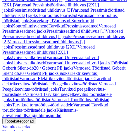
[2XL]
Varuosad Pressimistööriistad ühilduvus [2XL]
jaoks
Pressimistööriistad ühilduvus [3]
Varuosad Pressimistööriistad
ühilduvus [3] jaoks
Toortöötlus-tööriistad
Varuosad Toortöötlus-
tööriistad jaoks
Survekorgid
Varuosad Survekorgid
jaoks
Kontrollimisvahend
Tarvikud
Pressimisseadmed
Varuosad
Pressimisseadmed jaoks
Pressimisseadmed ühilduvus [1]
Varuosad
Pressimisseadmed ühilduvus [1] jaoks
Pressimisseadmed ühilduvus
[2]
Varuosad Pressimisseadmed ühilduvus [2]
jaoks
Pressimisseadmed ühilduvus [2XL]
Varuosad
Pressimisseadmed ühilduvus [2XL]
jaoks
Universaalkohvrid
Varuosad Universaalkohvrid
jaoks
Universaalkohvrid
Varuosad Universaalkohvrid jaoks
Tööriistad
Geberit Silent-db20 / Geberit PE jaoks
Varuosad Tööriistad Geberit
Silent-db20 / Geberit PE jaoks jaoks
Elektrikeevitus-
tööriistad
Varuosad Elektrikeevitus-tööriistad jaoks
Tarvikud
elektrikeevitus-tööriistadele
Peegelkeevitus-tööriistad
Varuosad
Peegelkeevitus-tööriistad jaoks
Tarvikud peegelkeevitus-
tööriistadele
Varuosad Tarvikud peegelkeevitus-tööriistadele
jaoks
Toortöötlus-tööriistad
Varuosad Toortöötlus-tööriistad
jaoks
Tarvikud torutöötlus-tööriistadele
Varuosad Tarvikud
torutöötlus-tööriistadele jaoks
Käsitsemis-
abivahendid
Kaugjuhtimispuldid
Tootekategooriad
Vannitoaseeriad