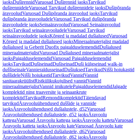
jaoks
Duširennid
Varuosad Duširennid jaoks
Tarvikud
duširennidele
Varuosad Tarvikud duširennidele jaoks
Dušipõranda
äravoolud
Varuosad Dušipõranda äravoolud jaoks
Tarvikud
dušipõranda äravooludele
Varuosad Tarvikud dušipõranda
äravooludele jaoks
Seinaäravoolud
Varuosad Seinaäravoolud
jaoks
Tarvikud seinaäravooludele
Varuosad Tarvikud
seinaäravooludele jaoks
Kõrged ja madalad dušialused
Varuosad
Kõrged ja madalad dušialused jaoks
Mineraalmaterjalist madalad
dušialused ja Geberit Duofix paigalduselemendid
Dušialused
mineraalmaterjalist
Varuosad Dušialused mineraalmaterjalist
jaoks
Paigalduselemendid
Varuosad Paigalduselemendid
jaoks
Tarvikud
Dušiseinad
Dušiseinad
Duši külgseinad walk-in
duššiseinale
Vannieraldusseinad
Dušiuksed
Tarvikud
Nišši hoiukastid
duššidele
Nišši hoiukastid
Tarvikud
Vannid
Vannid
sanitaarakrüülist
Ristkülikukujulised vannid
Vannid
mineraalmaterjalist
Vannid imikutele
Paigalduselemendid
Jalgade
komplektid ning traaversite ja seinaankrute
komplektid
Tarvikud
Remondikomplektid
Täiendavad
tarvikud
Äravooluühendused duššide ja vannide
jaoks
Äravooluühendused dušialustele, d52
Varuosad
Äravooluühendused dušialustele, d52 jaoks
Äravoolu
kattega
Varuosad Äravoolu kattega jaoks
Äravoolu katteta
Varuosad
Äravoolu katteta jaoks
Äravoolu kate
Varuosad Äravoolu kate
jaoks
Äravooluühendused dušialustele, d62
Varuosad
Äravooluühendused dušialustele, d62 jaoks
Äravoolu