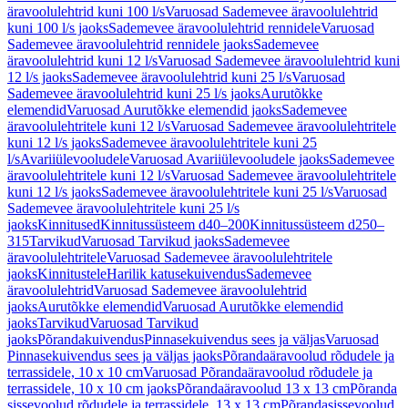
äravoolulehtrid kuni 100 l/s
Varuosad Sademevee äravoolulehtrid
kuni 100 l/s jaoks
Sademevee äravoolulehtrid rennidele
Varuosad
Sademevee äravoolulehtrid rennidele jaoks
Sademevee
äravoolulehtrid kuni 12 l/s
Varuosad Sademevee äravoolulehtrid kuni
12 l/s jaoks
Sademevee äravoolulehtrid kuni 25 l/s
Varuosad
Sademevee äravoolulehtrid kuni 25 l/s jaoks
Aurutõkke
elemendid
Varuosad Aurutõkke elemendid jaoks
Sademevee
äravoolulehtritele kuni 12 l/s
Varuosad Sademevee äravoolulehtritele
kuni 12 l/s jaoks
Sademevee äravoolulehtritele kuni 25
l/s
Avariiülevooludele
Varuosad Avariiülevooludele jaoks
Sademevee
äravoolulehtritele kuni 12 l/s
Varuosad Sademevee äravoolulehtritele
kuni 12 l/s jaoks
Sademevee äravoolulehtritele kuni 25 l/s
Varuosad
Sademevee äravoolulehtritele kuni 25 l/s
jaoks
Kinnitused
Kinnitussüsteem d40–200
Kinnitussüsteem d250–
315
Tarvikud
Varuosad Tarvikud jaoks
Sademevee
äravoolulehtritele
Varuosad Sademevee äravoolulehtritele
jaoks
Kinnitustele
Harilik katusekuivendus
Sademevee
äravoolulehtrid
Varuosad Sademevee äravoolulehtrid
jaoks
Aurutõkke elemendid
Varuosad Aurutõkke elemendid
jaoks
Tarvikud
Varuosad Tarvikud
jaoks
Põrandakuivendus
Pinnasekuivendus sees ja väljas
Varuosad
Pinnasekuivendus sees ja väljas jaoks
Põrandaäravoolud rõdudele ja
terrassidele, 10 x 10 cm
Varuosad Põrandaäravoolud rõdudele ja
terrassidele, 10 x 10 cm jaoks
Põrandaäravoolud 13 x 13 cm
Põranda
sissevoolud rõdudele ja terrassidele, 13 x 13 cm
Põrandasissevoolud