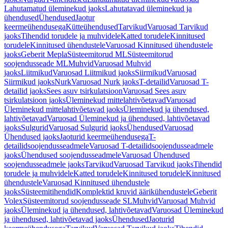
Lahutamatud üleminekud jaoks
Lahutatavad üleminekud ja
ühendused
Ühendused
Jaotur
keermeühendusega
Kütteühendused
Tarvikud
Varuosad Tarvikud
jaoks
Tihendid torudele ja muhvidele
Katted torudele
Kinnitused
torudele
Kinnitused ühendustele
Varuosad Kinnitused ühendustele
jaoks
Geberit Mepla
Süsteemitorud ML
Süsteemitorud
soojendusseade ML
Muhvid
Varuosad Muhvid
jaoks
Liitmikud
Varuosad Liitmikud jaoks
Siirmikud
Varuosad
Siirmikud jaoks
Nurk
Varuosad Nurk jaoks
T-detailid
Varuosad T-
detailid jaoks
Sees asuv tsirkulatsioon
Varuosad Sees asuv
tsirkulatsioon jaoks
Üleminekud mittelahtivõetavad
Varuosad
Üleminekud mittelahtivõetavad jaoks
Üleminekud ja ühendused,
lahtivõetavad
Varuosad Üleminekud ja ühendused, lahtivõetavad
jaoks
Sulgurid
Varuosad Sulgurid jaoks
Ühendused
Varuosad
Ühendused jaoks
Jaoturid keermeühendusega
T-
detailidsoojendusseadmele
Varuosad T-detailidsoojendusseadmele
jaoks
Ühendused soojendusseadmele
Varuosad Ühendused
soojendusseadmele jaoks
Tarvikud
Varuosad Tarvikud jaoks
Tihendid
torudele ja muhvidele
Katted torudele
Kinnitused torudele
Kinnitused
ühendustele
Varuosad Kinnitused ühendustele
jaoks
Süsteemitihendid
Komplektid kruvid äärikühendustele
Geberit
Volex
Süsteemitorud soojendusseade SL
Muhvid
Varuosad Muhvid
jaoks
Üleminekud ja ühendused, lahtivõetavad
Varuosad Üleminekud
ja ühendused, lahtivõetavad jaoks
Ühendused
Jaoturid