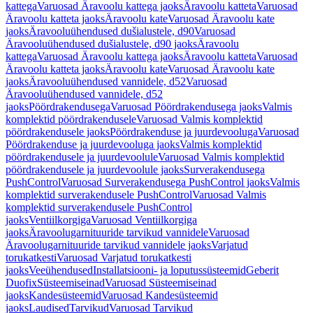
kattega
Varuosad Äravoolu kattega jaoks
Äravoolu katteta
Varuosad
Äravoolu katteta jaoks
Äravoolu kate
Varuosad Äravoolu kate
jaoks
Äravooluühendused dušialustele, d90
Varuosad
Äravooluühendused dušialustele, d90 jaoks
Äravoolu
kattega
Varuosad Äravoolu kattega jaoks
Äravoolu katteta
Varuosad
Äravoolu katteta jaoks
Äravoolu kate
Varuosad Äravoolu kate
jaoks
Äravooluühendused vannidele, d52
Varuosad
Äravooluühendused vannidele, d52
jaoks
Pöördrakendusega
Varuosad Pöördrakendusega jaoks
Valmis
komplektid pöördrakendusele
Varuosad Valmis komplektid
pöördrakendusele jaoks
Pöördrakenduse ja juurdevooluga
Varuosad
Pöördrakenduse ja juurdevooluga jaoks
Valmis komplektid
pöördrakendusele ja juurdevoolule
Varuosad Valmis komplektid
pöördrakendusele ja juurdevoolule jaoks
Surverakendusega
PushControl
Varuosad Surverakendusega PushControl jaoks
Valmis
komplektid surverakendusele PushControl
Varuosad Valmis
komplektid surverakendusele PushControl
jaoks
Ventiilkorgiga
Varuosad Ventiilkorgiga
jaoks
Äravoolugarnituuride tarvikud vannidele
Varuosad
Äravoolugarnituuride tarvikud vannidele jaoks
Varjatud
torukatkesti
Varuosad Varjatud torukatkesti
jaoks
Veeühendused
Installatsiooni- ja loputussüsteemid
Geberit
Duofix
Süsteemiseinad
Varuosad Süsteemiseinad
jaoks
Kandesüsteemid
Varuosad Kandesüsteemid
jaoks
Laudised
Tarvikud
Varuosad Tarvikud