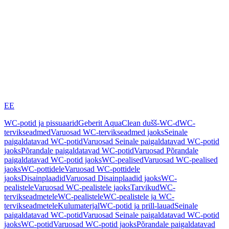
EE
WC-potid ja pissuaarid
Geberit AquaClean dušš-WC-d
WC-
tervikseadmed
Varuosad WC-tervikseadmed jaoks
Seinale
paigaldatavad WC-potid
Varuosad Seinale paigaldatavad WC-potid
jaoks
Põrandale paigaldatavad WC-potid
Varuosad Põrandale
paigaldatavad WC-potid jaoks
WC-pealised
Varuosad WC-pealised
jaoks
WC-pottidele
Varuosad WC-pottidele
jaoks
Disainplaadid
Varuosad Disainplaadid jaoks
WC-
pealistele
Varuosad WC-pealistele jaoks
Tarvikud
WC-
tervikseadmetele
WC-pealistele
WC-pealistele ja WC-
tervikseadmetele
Kulumaterjal
WC-potid ja prill-lauad
Seinale
paigaldatavad WC-potid
Varuosad Seinale paigaldatavad WC-potid
jaoks
WC-potid
Varuosad WC-potid jaoks
Põrandale paigaldatavad