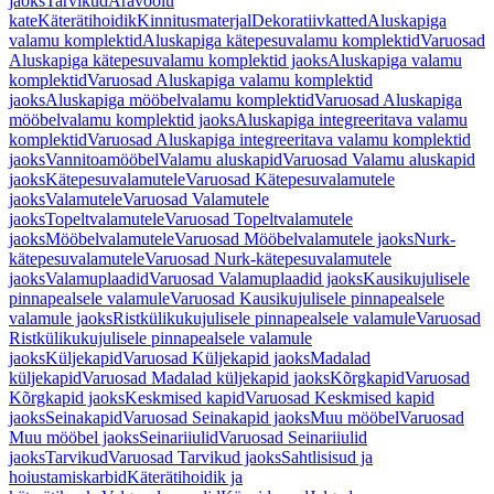
jaoks
Tarvikud
Äravoolu
kate
Käterätihoidik
Kinnitusmaterjal
Dekoratiivkatted
Aluskapiga
valamu komplektid
Aluskapiga kätepesuvalamu komplektid
Varuosad
Aluskapiga kätepesuvalamu komplektid jaoks
Aluskapiga valamu
komplektid
Varuosad Aluskapiga valamu komplektid
jaoks
Aluskapiga mööbelvalamu komplektid
Varuosad Aluskapiga
mööbelvalamu komplektid jaoks
Aluskapiga integreeritava valamu
komplektid
Varuosad Aluskapiga integreeritava valamu komplektid
jaoks
Vannitoamööbel
Valamu aluskapid
Varuosad Valamu aluskapid
jaoks
Kätepesuvalamutele
Varuosad Kätepesuvalamutele
jaoks
Valamutele
Varuosad Valamutele
jaoks
Topeltvalamutele
Varuosad Topeltvalamutele
jaoks
Mööbelvalamutele
Varuosad Mööbelvalamutele jaoks
Nurk-
kätepesuvalamutele
Varuosad Nurk-kätepesuvalamutele
jaoks
Valamuplaadid
Varuosad Valamuplaadid jaoks
Kausikujulisele
pinnapealsele valamule
Varuosad Kausikujulisele pinnapealsele
valamule jaoks
Ristkülikukujulisele pinnapealsele valamule
Varuosad
Ristkülikukujulisele pinnapealsele valamule
jaoks
Küljekapid
Varuosad Küljekapid jaoks
Madalad
küljekapid
Varuosad Madalad küljekapid jaoks
Kõrgkapid
Varuosad
Kõrgkapid jaoks
Keskmised kapid
Varuosad Keskmised kapid
jaoks
Seinakapid
Varuosad Seinakapid jaoks
Muu mööbel
Varuosad
Muu mööbel jaoks
Seinariiulid
Varuosad Seinariiulid
jaoks
Tarvikud
Varuosad Tarvikud jaoks
Sahtlisisud ja
hoiustamiskarbid
Käterätihoidik ja