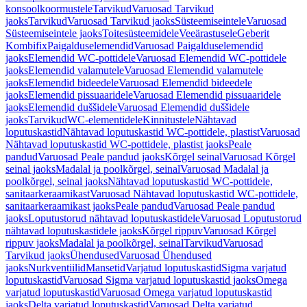
konsoolkoormustele
Tarvikud
Varuosad Tarvikud
jaoks
Tarvikud
Varuosad Tarvikud jaoks
Süsteemiseintele
Varuosad
Süsteemiseintele jaoks
Toitesüsteemidele
Veeärastusele
Geberit
Kombifix
Paigalduselemendid
Varuosad Paigalduselemendid
jaoks
Elemendid WC-pottidele
Varuosad Elemendid WC-pottidele
jaoks
Elemendid valamutele
Varuosad Elemendid valamutele
jaoks
Elemendid bideedele
Varuosad Elemendid bideedele
jaoks
Elemendid pissuaaridele
Varuosad Elemendid pissuaaridele
jaoks
Elemendid duššidele
Varuosad Elemendid duššidele
jaoks
Tarvikud
WC-elementidele
Kinnitustele
Nähtavad
loputuskastid
Nähtavad loputuskastid WC-pottidele, plastist
Varuosad
Nähtavad loputuskastid WC-pottidele, plastist jaoks
Peale
pandud
Varuosad Peale pandud jaoks
Kõrgel seinal
Varuosad Kõrgel
seinal jaoks
Madalal ja poolkõrgel, seinal
Varuosad Madalal ja
poolkõrgel, seinal jaoks
Nähtavad loputuskastid WC-pottidele,
sanitaarkeraamikast
Varuosad Nähtavad loputuskastid WC-pottidele,
sanitaarkeraamikast jaoks
Peale pandud
Varuosad Peale pandud
jaoks
Loputustorud nähtavad loputuskastidele
Varuosad Loputustorud
nähtavad loputuskastidele jaoks
Kõrgel rippuv
Varuosad Kõrgel
rippuv jaoks
Madalal ja poolkõrgel, seinal
Tarvikud
Varuosad
Tarvikud jaoks
Ühendused
Varuosad Ühendused
jaoks
Nurkventiilid
Mansetid
Varjatud loputuskastid
Sigma varjatud
loputuskastid
Varuosad Sigma varjatud loputuskastid jaoks
Omega
varjatud loputuskastid
Varuosad Omega varjatud loputuskastid
jaoks
Delta varjatud loputuskastid
Varuosad Delta varjatud