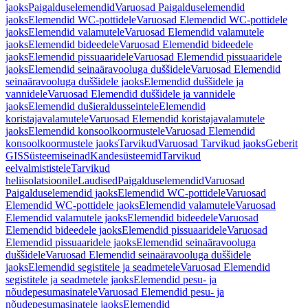
jaoks
Paigalduselemendid
Varuosad Paigalduselemendid
jaoks
Elemendid WC-pottidele
Varuosad Elemendid WC-pottidele
jaoks
Elemendid valamutele
Varuosad Elemendid valamutele
jaoks
Elemendid bideedele
Varuosad Elemendid bideedele
jaoks
Elemendid pissuaaridele
Varuosad Elemendid pissuaaridele
jaoks
Elemendid seinaäravooluga duššidele
Varuosad Elemendid
seinaäravooluga duššidele jaoks
Elemendid duššidele ja
vannidele
Varuosad Elemendid duššidele ja vannidele
jaoks
Elemendid dušieraldusseintele
Elemendid
koristajavalamutele
Varuosad Elemendid koristajavalamutele
jaoks
Elemendid konsoolkoormustele
Varuosad Elemendid
konsoolkoormustele jaoks
Tarvikud
Varuosad Tarvikud jaoks
Geberit
GIS
Süsteemiseinad
Kandesüsteemid
Tarvikud
eelvalmististele
Tarvikud
heliisolatsioonile
Laudised
Paigalduselemendid
Varuosad
Paigalduselemendid jaoks
Elemendid WC-pottidele
Varuosad
Elemendid WC-pottidele jaoks
Elemendid valamutele
Varuosad
Elemendid valamutele jaoks
Elemendid bideedele
Varuosad
Elemendid bideedele jaoks
Elemendid pissuaaridele
Varuosad
Elemendid pissuaaridele jaoks
Elemendid seinaäravooluga
duššidele
Varuosad Elemendid seinaäravooluga duššidele
jaoks
Elemendid segistitele ja seadmetele
Varuosad Elemendid
segistitele ja seadmetele jaoks
Elemendid pesu- ja
nõudepesumasinatele
Varuosad Elemendid pesu- ja
nõudepesumasinatele jaoks
Elemendid