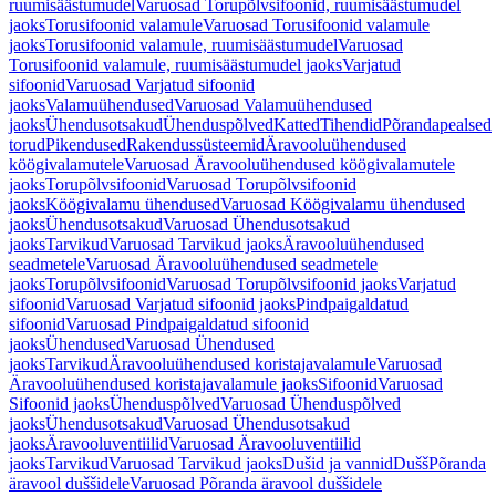
ruumisäästumudel
Varuosad Torupõlvsifoonid, ruumisäästumudel
jaoks
Torusifoonid valamule
Varuosad Torusifoonid valamule
jaoks
Torusifoonid valamule, ruumisäästumudel
Varuosad
Torusifoonid valamule, ruumisäästumudel jaoks
Varjatud
sifoonid
Varuosad Varjatud sifoonid
jaoks
Valamuühendused
Varuosad Valamuühendused
jaoks
Ühendusotsakud
Ühenduspõlved
Katted
Tihendid
Põrandapealsed
torud
Pikendused
Rakendussüsteemid
Äravooluühendused
köögivalamutele
Varuosad Äravooluühendused köögivalamutele
jaoks
Torupõlvsifoonid
Varuosad Torupõlvsifoonid
jaoks
Köögivalamu ühendused
Varuosad Köögivalamu ühendused
jaoks
Ühendusotsakud
Varuosad Ühendusotsakud
jaoks
Tarvikud
Varuosad Tarvikud jaoks
Äravooluühendused
seadmetele
Varuosad Äravooluühendused seadmetele
jaoks
Torupõlvsifoonid
Varuosad Torupõlvsifoonid jaoks
Varjatud
sifoonid
Varuosad Varjatud sifoonid jaoks
Pindpaigaldatud
sifoonid
Varuosad Pindpaigaldatud sifoonid
jaoks
Ühendused
Varuosad Ühendused
jaoks
Tarvikud
Äravooluühendused koristajavalamule
Varuosad
Äravooluühendused koristajavalamule jaoks
Sifoonid
Varuosad
Sifoonid jaoks
Ühenduspõlved
Varuosad Ühenduspõlved
jaoks
Ühendusotsakud
Varuosad Ühendusotsakud
jaoks
Äravooluventiilid
Varuosad Äravooluventiilid
jaoks
Tarvikud
Varuosad Tarvikud jaoks
Dušid ja vannid
Dušš
Põranda
äravool duššidele
Varuosad Põranda äravool duššidele