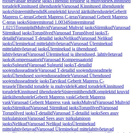
roostevabale terasele jaoks
Tihendid torudele ja muhvidele
Kinnitused
torudele
Kinnitused ühendustele
Varuosad Kinnitused ühendustele
jaoks
Süsteemitihendid
Komplektid kruvid äärikühendustele
Geberit
Mapress C-teras
Geberit Mapress C-teras
Varuosad Geberit Mapress
C-teras jaoks
Süsteemitorud 1.0034
Süsteemitorud
1.0215
Toruniplid
Muhvid
Varuosad Muhvid jaoks
Siirmikud
Varuosad
Siirmikud jaoks
Torupõlved
Varuosad Torupõlved jaoks
T-
detailid
Varuosad T-detailid jaoks
Nelikud
Varuosad Nelikud
jaoks
Üleminekud mittelahtivõetavad
Varuosad Üleminekud
mittelahtivõetavad jaoks
Üleminekud ja ühendused,
lahtivõetavad
Varuosad Üleminekud ja ühendused, lahtivõetavad
jaoks
Kompensaatorid
Varuosad Kompensaatorid
jaoks
Sulgurid
Varuosad Sulgurid jaoks
T-detailid
soojendusseadmele
Varuosad T-detailid soojendusseadmele
jaoks
Ühendused soojendusseadmele
Varuosad Ühendused
soojendusseadmele jaoks
Tarvikud Geberit Mapress C-
terasele
Tihendid torudele ja muhvidele
Katted torudele
Kinnitused
torudele
Kinnitused ühendustele
Süsteemitihendid
Komplektid kruvid
äärikühendustele
Geberit Mapress vask
Geberit Mapress
vask
Varuosad Geberit Mapress vask jaoks
Muhvid
Varuosad Muhvid
jaoks
Siirmikud
Varuosad Siirmikud jaoks
Torupõlved
Varuosad
Torupõlved jaoks
T-detailid
Varuosad T-detailid jaoks
Sees asuv
tsirkulatsioon
Varuosad Sees asuv tsirkulatsioon
jaoks
Nelikud
Varuosad Nelikud jaoks
Üleminekud
mittelahtivõetavad
Varuosad Üleminekud mittelahtivõetavad