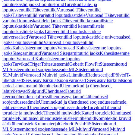
loputuskastid jaoks
Loputustorud
Tarvikud
Täite- ja
loputusventiilid
Täiteventiilid
Varuosad Täiteventiilid
jaoks
Täiteventiilid varjatud loputuskastidele
Varuosad Täiteventiilid
varjatud loputuskastidele jaoks
Täiteventiilid keraamilistele
loputuskastidele
Varuosad Täiteventiilid keraamilistele
loputuskastidele jaoks
Täiteventiilid loputuskastidele
universaalsed
Varuosad Täiteventiilid loputuskastidele universaalsed
jaoks
Loputusventiilid
Varuosad Loputusventiilid
jaoks
Kahesüsteemne loputus
Varuosad Kahesüsteemne loputus
jaoks
Sisegarnituurid
Varuosad Sisegarnituurid jaoks
Kahesüsteemne
loputus
Varuosad Kahesüsteemne loputus
jaoks
Tarvikud
Triger
Toitesüsteemid
Geberit FlowFit
Süsteemitorud
ML
Süsteemitorud soojendusseade ML
Süsteemitorud
SL
Muhvid
Varuosad Muhvid jaoks
Liitmikud
Redutseerijad
Põlved
T-
ühendused
Sees asuv tsirkulatsioon
Varuosad Sees asuv tsirkulatsioon
jaoks
Lahutamatud üleminekud
Üleminekud ja ühendused,
lahtivõetavad
Sulgurid
Ühendused
Jaoturid
keermeühendusega
Pressühendusega jaotur
T-ühendused
soojendusseadmele
Üleminekud ja ühendused soojendusseadmele,
lahtivõetavad
Ühendused soojendusseadmele
Tarvikud
Tihendid
torudele ja muhvidele
Tihendid muhvidele
Katted torudele
Kinnitused
torudele
Kinnitused ühendustele
Süsteemitihendid
Komplektid kruvid
äärikühendustele
Kulumaterjal
Geberit PushFit
Süsteemitorud
ML
Süsteemitorud soojendusseade ML
Muhvid
Varuosad Muhvid
jaoks
Nurgad
T-ühendused
Lahutamatud üleminekud
Varuosad