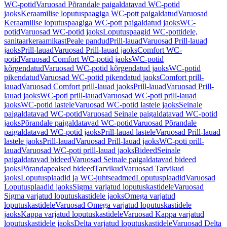
WC-potid
Varuosad Põrandale paigaldatavad WC-potid
jaoks
Keraamilise loputuspaagiga WC-pott paigaldatud
Varuosad
Keraamilise loputuspaagiga WC-pott paigaldatud jaoks
WC-
potid
Varuosad WC-potid jaoks
Loputuspaagid WC-pottidele,
sanitaarkeraamikast
Peale pandud
Prill-lauad
Varuosad Prill-lauad
jaoks
Prill-lauad
Varuosad Prill-lauad jaoks
Comfort WC-
potid
Varuosad Comfort WC-potid jaoks
WC-potid
kõrgendatud
Varuosad WC-potid kõrgendatud jaoks
WC-potid
pikendatud
Varuosad WC-potid pikendatud jaoks
Comfort prill-
lauad
Varuosad Comfort prill-lauad jaoks
Prill-lauad
Varuosad Prill-
lauad jaoks
WC-poti prill-lauad
Varuosad WC-poti prill-lauad
jaoks
WC-potid lastele
Varuosad WC-potid lastele jaoks
Seinale
paigaldatavad WC-potid
Varuosad Seinale paigaldatavad WC-potid
jaoks
Põrandale paigaldatavad WC-potid
Varuosad Põrandale
paigaldatavad WC-potid jaoks
Prill-lauad lastele
Varuosad Prill-lauad
lastele jaoks
Prill-lauad
Varuosad Prill-lauad jaoks
WC-poti prill-
lauad
Varuosad WC-poti prill-lauad jaoks
Bideed
Seinale
paigaldatavad bideed
Varuosad Seinale paigaldatavad bideed
jaoks
Põrandapealsed bideed
Tarvikud
Varuosad Tarvikud
jaoks
Loputusplaadid ja WC-juhtseadmed
Loputusplaadid
Varuosad
Loputusplaadid jaoks
Sigma varjatud loputuskastidele
Varuosad
Sigma varjatud loputuskastidele jaoks
Omega varjatud
loputuskastidele
Varuosad Omega varjatud loputuskastidele
jaoks
Kappa varjatud loputuskastidele
Varuosad Kappa varjatud
loputuskastidele jaoks
Delta varjatud loputuskastidele
Varuosad Delta