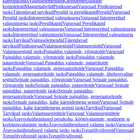
käterätikonks
Valguselemendid
Käepidemed
Jalgade
komplektid
Magnettahvlid
Pistikupesad
Varuosad Pistikupesad
jaoks
Täiendavad tarvikud
Peeglid ja peeglikapid
Peeglid
Varuosad
Peeglid jaoks
Integreeritud valgustusega
Varuosad Integreeritud
valgustusega jaoks
Peeglikapid
Varuosad Peeglikapid
jaoks
Integreeritud valgustusega
Varuosad Integreeritud valgustusega
jaoks
Integreeritud valgustuseta
Varuosad Integreeritud valgustuseta
jaoks
Tarvikud
Valguselemendid
Täiendavad
tarvikud
Pistikupesad
Valamusegistid
Valamusegistid
Varuosad
Valamusegistid jaoks
Paigaldus valamule, võrgutoide
Varuosad
Paigaldus valamule, võrgutoide jaoks
Paigaldus valamule,
patareitoide
Varuosad Paigaldus valamule, patareitoide
jaoks
Paigaldus valamule, generaatoritoide
Varuosad Paigaldus
valamule, generaatoritoide jaoks
Paigaldus valamule, ühehoovaline
segisti
Seinale paigaldus, võrgutoide
Varuosad Seinale paigaldus,
võrgutoide jaoks
Seinale paigaldus, patareitoide
Varuosad Seinale
paigaldus, patareitoide jaoks
Seinale paigaldus,
generaatoritoide
Varuosad Seinale paigaldus, generaatoritoide
jaoks
Seinale paigaldus, kahe käepidemega segisti
Varuosad Seinale
paigaldus, kahe käepidemega segisti jaoks
Tarvikud
Varuosad
Tarvikud jaoks
Valamusegistitele
Varuosad Valamusegistitele
jaoks
Äravooluühendused pesukoha, köögivalamute, seadmete ja
koristajavalamute jaoks
Äravooluühendused valamu jaoks
Varuosad
Äravooluühendused valamu jaoks jaoks
Torupõlvsifoonid
Varuosad
Torupõlvsifoonid jaoks
Torupõlvsifoonid,