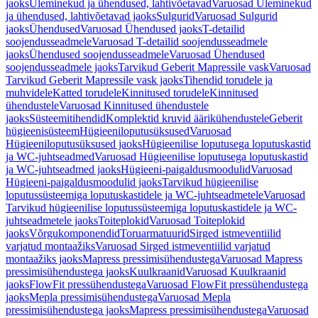
jaoks
Üleminekud ja ühendused, lahtivõetavad
Varuosad Üleminekud
ja ühendused, lahtivõetavad jaoks
Sulgurid
Varuosad Sulgurid
jaoks
Ühendused
Varuosad Ühendused jaoks
T-detailid
soojendusseadmele
Varuosad T-detailid soojendusseadmele
jaoks
Ühendused soojendusseadmele
Varuosad Ühendused
soojendusseadmele jaoks
Tarvikud Geberit Mapressile vask
Varuosad
Tarvikud Geberit Mapressile vask jaoks
Tihendid torudele ja
muhvidele
Katted torudele
Kinnitused torudele
Kinnitused
ühendustele
Varuosad Kinnitused ühendustele
jaoks
Süsteemitihendid
Komplektid kruvid äärikühendustele
Geberit
hügieenisüsteem
Hügieeniloputusüksused
Varuosad
Hügieeniloputusüksused jaoks
Hügieenilise loputusega loputuskastid
ja WC-juhtseadmed
Varuosad Hügieenilise loputusega loputuskastid
ja WC-juhtseadmed jaoks
Hügieeni-paigaldusmoodulid
Varuosad
Hügieeni-paigaldusmoodulid jaoks
Tarvikud hügieenilise
loputussüsteemiga loputuskastidele ja WC-juhtseadmetele
Varuosad
Tarvikud hügieenilise loputussüsteemiga loputuskastidele ja WC-
juhtseadmetele jaoks
Toiteplokid
Varuosad Toiteplokid
jaoks
Võrgukomponendid
Toruarmatuurid
Sirged istmeventiilid
varjatud montaažiks
Varuosad Sirged istmeventiilid varjatud
montaažiks jaoks
Mapress pressimisühendustega
Varuosad Mapress
pressimisühendustega jaoks
Kuulkraanid
Varuosad Kuulkraanid
jaoks
FlowFit pressühendustega
Varuosad FlowFit pressühendustega
jaoks
Mepla pressimisühendustega
Varuosad Mepla
pressimisühendustega jaoks
Mapress pressimisühendustega
Varuosad