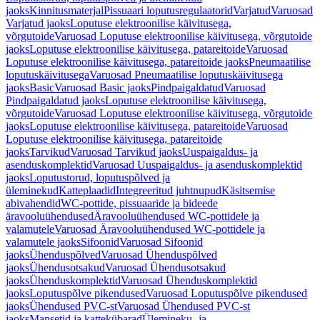
jaoks
Kinnitusmaterjal
Pissuaari loputusregulaatorid
Varjatud
Varuosad
Varjatud jaoks
Loputuse elektroonilise käivitusega,
võrgutoide
Varuosad Loputuse elektroonilise käivitusega, võrgutoide
jaoks
Loputuse elektroonilise käivitusega, patareitoide
Varuosad
Loputuse elektroonilise käivitusega, patareitoide jaoks
Pneumaatilise
loputuskäivitusega
Varuosad Pneumaatilise loputuskäivitusega
jaoks
Basic
Varuosad Basic jaoks
Pindpaigaldatud
Varuosad
Pindpaigaldatud jaoks
Loputuse elektroonilise käivitusega,
võrgutoide
Varuosad Loputuse elektroonilise käivitusega, võrgutoide
jaoks
Loputuse elektroonilise käivitusega, patareitoide
Varuosad
Loputuse elektroonilise käivitusega, patareitoide
jaoks
Tarvikud
Varuosad Tarvikud jaoks
Uuspaigaldus- ja
asenduskomplektid
Varuosad Uuspaigaldus- ja asenduskomplektid
jaoks
Loputustorud, loputuspõlved ja
üleminekud
Katteplaadid
Integreeritud juhtnupud
Käsitsemise
abivahendid
WC-pottide, pissuaaride ja bideede
äravooluühendused
Äravooluühendused WC-pottidele ja
valamutele
Varuosad Äravooluühendused WC-pottidele ja
valamutele jaoks
Sifoonid
Varuosad Sifoonid
jaoks
Ühenduspõlved
Varuosad Ühenduspõlved
jaoks
Ühendusotsakud
Varuosad Ühendusotsakud
jaoks
Ühenduskomplektid
Varuosad Ühenduskomplektid
jaoks
Loputuspõlve pikendused
Varuosad Loputuspõlve pikendused
jaoks
Ühendused PVC-st
Varuosad Ühendused PVC-st
jaoks
Mansetid ja kattekübarad
Ülemineku- ja