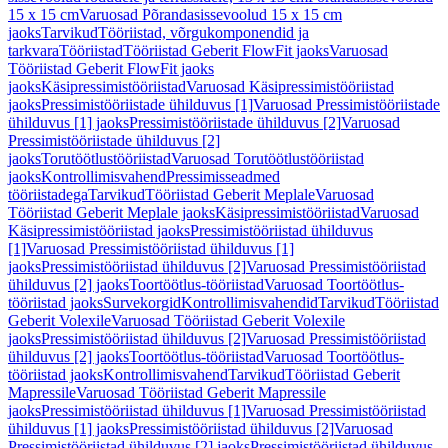
15 x 15 cm
Varuosad Põrandasissevoolud 15 x 15 cm
jaoks
Tarvikud
Tööriistad, võrgukomponendid ja
tarkvara
Tööriistad
Tööriistad Geberit FlowFit jaoks
Varuosad
Tööriistad Geberit FlowFit jaoks
jaoks
Käsipressimistööriistad
Varuosad Käsipressimistööriistad
jaoks
Pressimistööriistade ühilduvus [1]
Varuosad Pressimistööriistade
ühilduvus [1] jaoks
Pressimistööriistade ühilduvus [2]
Varuosad
Pressimistööriistade ühilduvus [2]
jaoks
Torutöötlustööriistad
Varuosad Torutöötlustööriistad
jaoks
Kontrollimisvahend
Pressimisseadmed
tööriistadega
Tarvikud
Tööriistad Geberit Meplale
Varuosad
Tööriistad Geberit Meplale jaoks
Käsipressimistööriistad
Varuosad
Käsipressimistööriistad jaoks
Pressimistööriistad ühilduvus
[1]
Varuosad Pressimistööriistad ühilduvus [1]
jaoks
Pressimistööriistad ühilduvus [2]
Varuosad Pressimistööriistad
ühilduvus [2] jaoks
Toortöötlus-tööriistad
Varuosad Toortöötlus-
tööriistad jaoks
Survekorgid
Kontrollimisvahendid
Tarvikud
Tööriistad
Geberit Volexile
Varuosad Tööriistad Geberit Volexile
jaoks
Pressimistööriistad ühilduvus [2]
Varuosad Pressimistööriistad
ühilduvus [2] jaoks
Toortöötlus-tööriistad
Varuosad Toortöötlus-
tööriistad jaoks
Kontrollimisvahend
Tarvikud
Tööriistad Geberit
Mapressile
Varuosad Tööriistad Geberit Mapressile
jaoks
Pressimistööriistad ühilduvus [1]
Varuosad Pressimistööriistad
ühilduvus [1] jaoks
Pressimistööriistad ühilduvus [2]
Varuosad
Pressimistööriistad ühilduvus [2] jaoks
Pressimistööriistad ühilduvus