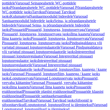
pottidele
Varuosad Seinapealsetele WC-pottidele
jaoks
Põrandapealsetele WC-pottidele
Varuosad Põrandapealsetele
WC-pottidele jaoks
Tarvikud
Varuosad Tarvikud
jaoks
Kulumaterjal
Sanitaarmoodulid bideedele
Varuosad
Sanitaarmoodulid bideedele jaoks
Seina- ja põrandapealsetele
bideedele
Varuosad Seina- ja põrandapealsetele bideedele
jaoks
Pissuaarid
Pissuaarid, loputusega, loputusservaga
Varuosad
Pissuaarid, loputusega, loputusservaga jaoks
Ilma kaaneta
Varuosad
Ilma kaaneta jaoks
Pissuaarid, loputusega, loputusservata
Varuosad
Pissuaarid, loputusega, loputusservata jaoks
Pindpaigaldatava või
varjatud pissuaari loputusregulaatorile
Varuosad Pindpaigaldatava
või varjatud pissuaari loputusregulaatorile jaoks
Integreeritud
pissuaari loputusregulaator
Varuosad Integreeritud pissuaari
loputusregulaator jaoks
Integreeritud pissuaari
loputusregulaatorile
Varuosad Integreeritud pissuaari
loputusregulaatorile jaoks
Pissuaarid, loputusrežiim, kaanega / kaane
jaoks
Varuosad Pissuaarid, loputusrežiim, kaanega / kaane jaoks
jaoks
Loputusservata
Varuosad Loputusservata jaoks
Pissuaarid,
veevaba käitamine
Varuosad Pissuaarid, veevaba käitamine
jaoks
Ilma kaaneta
Varuosad Ilma kaaneta jaoks
Pissuaaride
eraldusseinad
Pissuaaride plastist eraldusseinad
Pissuaaride klaasist
eraldusseinad
Pissuaaride sanitaarkeraamikast
eraldusseinad
Tarvikud
Varuosad Tarvikud jaoks
Sifoonid ja
sifoonitarvikud
Loputustorud, loputuspõlved ja üleminekud
Varuosad
Loputustorud, loputuspõlved ja üleminekud