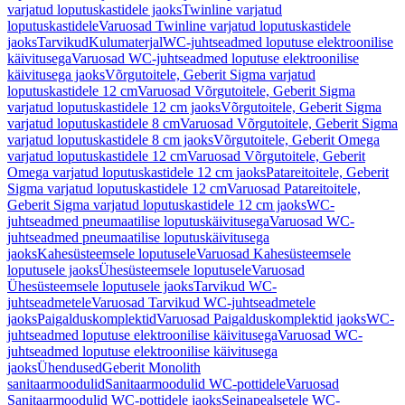
varjatud loputuskastidele jaoks
Twinline varjatud
loputuskastidele
Varuosad Twinline varjatud loputuskastidele
jaoks
Tarvikud
Kulumaterjal
WC-juhtseadmed loputuse elektroonilise
käivitusega
Varuosad WC-juhtseadmed loputuse elektroonilise
käivitusega jaoks
Võrgutoitele, Geberit Sigma varjatud
loputuskastidele 12 cm
Varuosad Võrgutoitele, Geberit Sigma
varjatud loputuskastidele 12 cm jaoks
Võrgutoitele, Geberit Sigma
varjatud loputuskastidele 8 cm
Varuosad Võrgutoitele, Geberit Sigma
varjatud loputuskastidele 8 cm jaoks
Võrgutoitele, Geberit Omega
varjatud loputuskastidele 12 cm
Varuosad Võrgutoitele, Geberit
Omega varjatud loputuskastidele 12 cm jaoks
Patareitoitele, Geberit
Sigma varjatud loputuskastidele 12 cm
Varuosad Patareitoitele,
Geberit Sigma varjatud loputuskastidele 12 cm jaoks
WC-
juhtseadmed pneumaatilise loputuskäivitusega
Varuosad WC-
juhtseadmed pneumaatilise loputuskäivitusega
jaoks
Kahesüsteemsele loputusele
Varuosad Kahesüsteemsele
loputusele jaoks
Ühesüsteemsele loputusele
Varuosad
Ühesüsteemsele loputusele jaoks
Tarvikud WC-
juhtseadmetele
Varuosad Tarvikud WC-juhtseadmetele
jaoks
Paigalduskomplektid
Varuosad Paigalduskomplektid jaoks
WC-
juhtseadmed loputuse elektroonilise käivitusega
Varuosad WC-
juhtseadmed loputuse elektroonilise käivitusega
jaoks
Ühendused
Geberit Monolith
sanitaarmoodulid
Sanitaarmoodulid WC-pottidele
Varuosad
Sanitaarmoodulid WC-pottidele jaoks
Seinapealsetele WC-