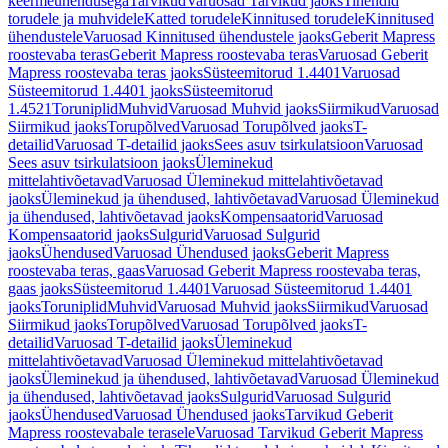
keermeühendusega
Tarvikud
Varuosad Tarvikud jaoks
Tihendid
torudele ja muhvidele
Katted torudele
Kinnitused torudele
Kinnitused
ühendustele
Varuosad Kinnitused ühendustele jaoks
Geberit Mapress
roostevaba teras
Geberit Mapress roostevaba teras
Varuosad Geberit
Mapress roostevaba teras jaoks
Süsteemitorud 1.4401
Varuosad
Süsteemitorud 1.4401 jaoks
Süsteemitorud
1.4521
Toruniplid
Muhvid
Varuosad Muhvid jaoks
Siirmikud
Varuosad
Siirmikud jaoks
Torupõlved
Varuosad Torupõlved jaoks
T-
detailid
Varuosad T-detailid jaoks
Sees asuv tsirkulatsioon
Varuosad
Sees asuv tsirkulatsioon jaoks
Üleminekud
mittelahtivõetavad
Varuosad Üleminekud mittelahtivõetavad
jaoks
Üleminekud ja ühendused, lahtivõetavad
Varuosad Üleminekud
ja ühendused, lahtivõetavad jaoks
Kompensaatorid
Varuosad
Kompensaatorid jaoks
Sulgurid
Varuosad Sulgurid
jaoks
Ühendused
Varuosad Ühendused jaoks
Geberit Mapress
roostevaba teras, gaas
Varuosad Geberit Mapress roostevaba teras,
gaas jaoks
Süsteemitorud 1.4401
Varuosad Süsteemitorud 1.4401
jaoks
Toruniplid
Muhvid
Varuosad Muhvid jaoks
Siirmikud
Varuosad
Siirmikud jaoks
Torupõlved
Varuosad Torupõlved jaoks
T-
detailid
Varuosad T-detailid jaoks
Üleminekud
mittelahtivõetavad
Varuosad Üleminekud mittelahtivõetavad
jaoks
Üleminekud ja ühendused, lahtivõetavad
Varuosad Üleminekud
ja ühendused, lahtivõetavad jaoks
Sulgurid
Varuosad Sulgurid
jaoks
Ühendused
Varuosad Ühendused jaoks
Tarvikud Geberit
Mapress roostevabale terasele
Varuosad Tarvikud Geberit Mapress