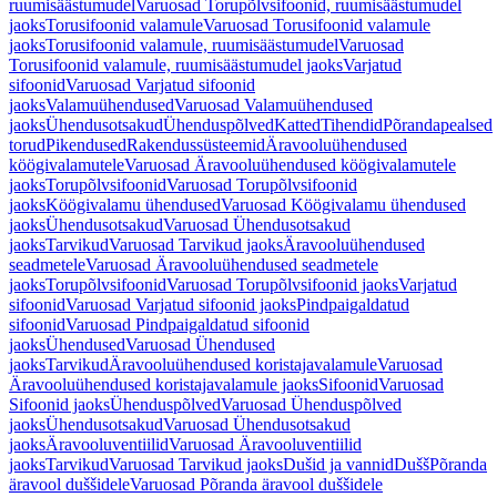
ruumisäästumudel
Varuosad Torupõlvsifoonid, ruumisäästumudel
jaoks
Torusifoonid valamule
Varuosad Torusifoonid valamule
jaoks
Torusifoonid valamule, ruumisäästumudel
Varuosad
Torusifoonid valamule, ruumisäästumudel jaoks
Varjatud
sifoonid
Varuosad Varjatud sifoonid
jaoks
Valamuühendused
Varuosad Valamuühendused
jaoks
Ühendusotsakud
Ühenduspõlved
Katted
Tihendid
Põrandapealsed
torud
Pikendused
Rakendussüsteemid
Äravooluühendused
köögivalamutele
Varuosad Äravooluühendused köögivalamutele
jaoks
Torupõlvsifoonid
Varuosad Torupõlvsifoonid
jaoks
Köögivalamu ühendused
Varuosad Köögivalamu ühendused
jaoks
Ühendusotsakud
Varuosad Ühendusotsakud
jaoks
Tarvikud
Varuosad Tarvikud jaoks
Äravooluühendused
seadmetele
Varuosad Äravooluühendused seadmetele
jaoks
Torupõlvsifoonid
Varuosad Torupõlvsifoonid jaoks
Varjatud
sifoonid
Varuosad Varjatud sifoonid jaoks
Pindpaigaldatud
sifoonid
Varuosad Pindpaigaldatud sifoonid
jaoks
Ühendused
Varuosad Ühendused
jaoks
Tarvikud
Äravooluühendused koristajavalamule
Varuosad
Äravooluühendused koristajavalamule jaoks
Sifoonid
Varuosad
Sifoonid jaoks
Ühenduspõlved
Varuosad Ühenduspõlved
jaoks
Ühendusotsakud
Varuosad Ühendusotsakud
jaoks
Äravooluventiilid
Varuosad Äravooluventiilid
jaoks
Tarvikud
Varuosad Tarvikud jaoks
Dušid ja vannid
Dušš
Põranda
äravool duššidele
Varuosad Põranda äravool duššidele