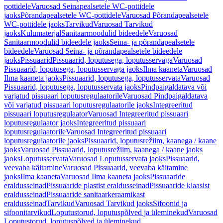
pottidele
Varuosad Seinapealsetele WC-pottidele
jaoks
Põrandapealsetele WC-pottidele
Varuosad Põrandapealsetele
WC-pottidele jaoks
Tarvikud
Varuosad Tarvikud
jaoks
Kulumaterjal
Sanitaarmoodulid bideedele
Varuosad
Sanitaarmoodulid bideedele jaoks
Seina- ja põrandapealsetele
bideedele
Varuosad Seina- ja põrandapealsetele bideedele
jaoks
Pissuaarid
Pissuaarid, loputusega, loputusservaga
Varuosad
Pissuaarid, loputusega, loputusservaga jaoks
Ilma kaaneta
Varuosad
Ilma kaaneta jaoks
Pissuaarid, loputusega, loputusservata
Varuosad
Pissuaarid, loputusega, loputusservata jaoks
Pindpaigaldatava või
varjatud pissuaari loputusregulaatorile
Varuosad Pindpaigaldatava
või varjatud pissuaari loputusregulaatorile jaoks
Integreeritud
pissuaari loputusregulaator
Varuosad Integreeritud pissuaari
loputusregulaator jaoks
Integreeritud pissuaari
loputusregulaatorile
Varuosad Integreeritud pissuaari
loputusregulaatorile jaoks
Pissuaarid, loputusrežiim, kaanega / kaane
jaoks
Varuosad Pissuaarid, loputusrežiim, kaanega / kaane jaoks
jaoks
Loputusservata
Varuosad Loputusservata jaoks
Pissuaarid,
veevaba käitamine
Varuosad Pissuaarid, veevaba käitamine
jaoks
Ilma kaaneta
Varuosad Ilma kaaneta jaoks
Pissuaaride
eraldusseinad
Pissuaaride plastist eraldusseinad
Pissuaaride klaasist
eraldusseinad
Pissuaaride sanitaarkeraamikast
eraldusseinad
Tarvikud
Varuosad Tarvikud jaoks
Sifoonid ja
sifoonitarvikud
Loputustorud, loputuspõlved ja üleminekud
Varuosad
Loputustorud, loputuspõlved ja üleminekud