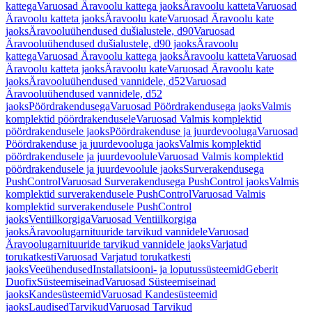
kattega
Varuosad Äravoolu kattega jaoks
Äravoolu katteta
Varuosad
Äravoolu katteta jaoks
Äravoolu kate
Varuosad Äravoolu kate
jaoks
Äravooluühendused dušialustele, d90
Varuosad
Äravooluühendused dušialustele, d90 jaoks
Äravoolu
kattega
Varuosad Äravoolu kattega jaoks
Äravoolu katteta
Varuosad
Äravoolu katteta jaoks
Äravoolu kate
Varuosad Äravoolu kate
jaoks
Äravooluühendused vannidele, d52
Varuosad
Äravooluühendused vannidele, d52
jaoks
Pöördrakendusega
Varuosad Pöördrakendusega jaoks
Valmis
komplektid pöördrakendusele
Varuosad Valmis komplektid
pöördrakendusele jaoks
Pöördrakenduse ja juurdevooluga
Varuosad
Pöördrakenduse ja juurdevooluga jaoks
Valmis komplektid
pöördrakendusele ja juurdevoolule
Varuosad Valmis komplektid
pöördrakendusele ja juurdevoolule jaoks
Surverakendusega
PushControl
Varuosad Surverakendusega PushControl jaoks
Valmis
komplektid surverakendusele PushControl
Varuosad Valmis
komplektid surverakendusele PushControl
jaoks
Ventiilkorgiga
Varuosad Ventiilkorgiga
jaoks
Äravoolugarnituuride tarvikud vannidele
Varuosad
Äravoolugarnituuride tarvikud vannidele jaoks
Varjatud
torukatkesti
Varuosad Varjatud torukatkesti
jaoks
Veeühendused
Installatsiooni- ja loputussüsteemid
Geberit
Duofix
Süsteemiseinad
Varuosad Süsteemiseinad
jaoks
Kandesüsteemid
Varuosad Kandesüsteemid
jaoks
Laudised
Tarvikud
Varuosad Tarvikud