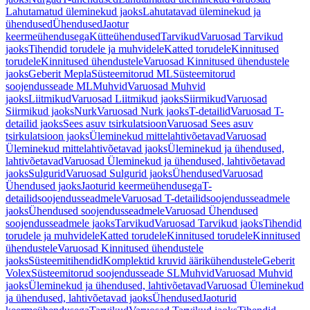
Lahutamatud üleminekud jaoks
Lahutatavad üleminekud ja
ühendused
Ühendused
Jaotur
keermeühendusega
Kütteühendused
Tarvikud
Varuosad Tarvikud
jaoks
Tihendid torudele ja muhvidele
Katted torudele
Kinnitused
torudele
Kinnitused ühendustele
Varuosad Kinnitused ühendustele
jaoks
Geberit Mepla
Süsteemitorud ML
Süsteemitorud
soojendusseade ML
Muhvid
Varuosad Muhvid
jaoks
Liitmikud
Varuosad Liitmikud jaoks
Siirmikud
Varuosad
Siirmikud jaoks
Nurk
Varuosad Nurk jaoks
T-detailid
Varuosad T-
detailid jaoks
Sees asuv tsirkulatsioon
Varuosad Sees asuv
tsirkulatsioon jaoks
Üleminekud mittelahtivõetavad
Varuosad
Üleminekud mittelahtivõetavad jaoks
Üleminekud ja ühendused,
lahtivõetavad
Varuosad Üleminekud ja ühendused, lahtivõetavad
jaoks
Sulgurid
Varuosad Sulgurid jaoks
Ühendused
Varuosad
Ühendused jaoks
Jaoturid keermeühendusega
T-
detailidsoojendusseadmele
Varuosad T-detailidsoojendusseadmele
jaoks
Ühendused soojendusseadmele
Varuosad Ühendused
soojendusseadmele jaoks
Tarvikud
Varuosad Tarvikud jaoks
Tihendid
torudele ja muhvidele
Katted torudele
Kinnitused torudele
Kinnitused
ühendustele
Varuosad Kinnitused ühendustele
jaoks
Süsteemitihendid
Komplektid kruvid äärikühendustele
Geberit
Volex
Süsteemitorud soojendusseade SL
Muhvid
Varuosad Muhvid
jaoks
Üleminekud ja ühendused, lahtivõetavad
Varuosad Üleminekud
ja ühendused, lahtivõetavad jaoks
Ühendused
Jaoturid