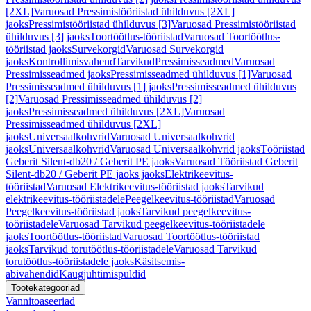
[2XL]
Varuosad Pressimistööriistad ühilduvus [2XL]
jaoks
Pressimistööriistad ühilduvus [3]
Varuosad Pressimistööriistad
ühilduvus [3] jaoks
Toortöötlus-tööriistad
Varuosad Toortöötlus-
tööriistad jaoks
Survekorgid
Varuosad Survekorgid
jaoks
Kontrollimisvahend
Tarvikud
Pressimisseadmed
Varuosad
Pressimisseadmed jaoks
Pressimisseadmed ühilduvus [1]
Varuosad
Pressimisseadmed ühilduvus [1] jaoks
Pressimisseadmed ühilduvus
[2]
Varuosad Pressimisseadmed ühilduvus [2]
jaoks
Pressimisseadmed ühilduvus [2XL]
Varuosad
Pressimisseadmed ühilduvus [2XL]
jaoks
Universaalkohvrid
Varuosad Universaalkohvrid
jaoks
Universaalkohvrid
Varuosad Universaalkohvrid jaoks
Tööriistad
Geberit Silent-db20 / Geberit PE jaoks
Varuosad Tööriistad Geberit
Silent-db20 / Geberit PE jaoks jaoks
Elektrikeevitus-
tööriistad
Varuosad Elektrikeevitus-tööriistad jaoks
Tarvikud
elektrikeevitus-tööriistadele
Peegelkeevitus-tööriistad
Varuosad
Peegelkeevitus-tööriistad jaoks
Tarvikud peegelkeevitus-
tööriistadele
Varuosad Tarvikud peegelkeevitus-tööriistadele
jaoks
Toortöötlus-tööriistad
Varuosad Toortöötlus-tööriistad
jaoks
Tarvikud torutöötlus-tööriistadele
Varuosad Tarvikud
torutöötlus-tööriistadele jaoks
Käsitsemis-
abivahendid
Kaugjuhtimispuldid
Tootekategooriad
Vannitoaseeriad