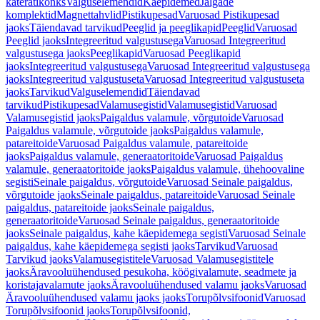
käterätikonks
Valguselemendid
Käepidemed
Jalgade
komplektid
Magnettahvlid
Pistikupesad
Varuosad Pistikupesad
jaoks
Täiendavad tarvikud
Peeglid ja peeglikapid
Peeglid
Varuosad
Peeglid jaoks
Integreeritud valgustusega
Varuosad Integreeritud
valgustusega jaoks
Peeglikapid
Varuosad Peeglikapid
jaoks
Integreeritud valgustusega
Varuosad Integreeritud valgustusega
jaoks
Integreeritud valgustuseta
Varuosad Integreeritud valgustuseta
jaoks
Tarvikud
Valguselemendid
Täiendavad
tarvikud
Pistikupesad
Valamusegistid
Valamusegistid
Varuosad
Valamusegistid jaoks
Paigaldus valamule, võrgutoide
Varuosad
Paigaldus valamule, võrgutoide jaoks
Paigaldus valamule,
patareitoide
Varuosad Paigaldus valamule, patareitoide
jaoks
Paigaldus valamule, generaatoritoide
Varuosad Paigaldus
valamule, generaatoritoide jaoks
Paigaldus valamule, ühehoovaline
segisti
Seinale paigaldus, võrgutoide
Varuosad Seinale paigaldus,
võrgutoide jaoks
Seinale paigaldus, patareitoide
Varuosad Seinale
paigaldus, patareitoide jaoks
Seinale paigaldus,
generaatoritoide
Varuosad Seinale paigaldus, generaatoritoide
jaoks
Seinale paigaldus, kahe käepidemega segisti
Varuosad Seinale
paigaldus, kahe käepidemega segisti jaoks
Tarvikud
Varuosad
Tarvikud jaoks
Valamusegistitele
Varuosad Valamusegistitele
jaoks
Äravooluühendused pesukoha, köögivalamute, seadmete ja
koristajavalamute jaoks
Äravooluühendused valamu jaoks
Varuosad
Äravooluühendused valamu jaoks jaoks
Torupõlvsifoonid
Varuosad
Torupõlvsifoonid jaoks
Torupõlvsifoonid,