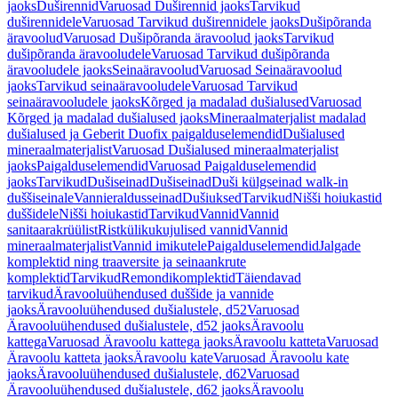
jaoks
Duširennid
Varuosad Duširennid jaoks
Tarvikud
duširennidele
Varuosad Tarvikud duširennidele jaoks
Dušipõranda
äravoolud
Varuosad Dušipõranda äravoolud jaoks
Tarvikud
dušipõranda äravooludele
Varuosad Tarvikud dušipõranda
äravooludele jaoks
Seinaäravoolud
Varuosad Seinaäravoolud
jaoks
Tarvikud seinaäravooludele
Varuosad Tarvikud
seinaäravooludele jaoks
Kõrged ja madalad dušialused
Varuosad
Kõrged ja madalad dušialused jaoks
Mineraalmaterjalist madalad
dušialused ja Geberit Duofix paigalduselemendid
Dušialused
mineraalmaterjalist
Varuosad Dušialused mineraalmaterjalist
jaoks
Paigalduselemendid
Varuosad Paigalduselemendid
jaoks
Tarvikud
Dušiseinad
Dušiseinad
Duši külgseinad walk-in
duššiseinale
Vannieraldusseinad
Dušiuksed
Tarvikud
Nišši hoiukastid
duššidele
Nišši hoiukastid
Tarvikud
Vannid
Vannid
sanitaarakrüülist
Ristkülikukujulised vannid
Vannid
mineraalmaterjalist
Vannid imikutele
Paigalduselemendid
Jalgade
komplektid ning traaversite ja seinaankrute
komplektid
Tarvikud
Remondikomplektid
Täiendavad
tarvikud
Äravooluühendused duššide ja vannide
jaoks
Äravooluühendused dušialustele, d52
Varuosad
Äravooluühendused dušialustele, d52 jaoks
Äravoolu
kattega
Varuosad Äravoolu kattega jaoks
Äravoolu katteta
Varuosad
Äravoolu katteta jaoks
Äravoolu kate
Varuosad Äravoolu kate
jaoks
Äravooluühendused dušialustele, d62
Varuosad
Äravooluühendused dušialustele, d62 jaoks
Äravoolu