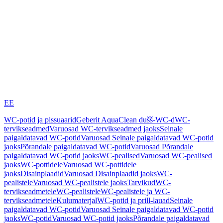
EE
WC-potid ja pissuaarid
Geberit AquaClean dušš-WC-d
WC-
tervikseadmed
Varuosad WC-tervikseadmed jaoks
Seinale
paigaldatavad WC-potid
Varuosad Seinale paigaldatavad WC-potid
jaoks
Põrandale paigaldatavad WC-potid
Varuosad Põrandale
paigaldatavad WC-potid jaoks
WC-pealised
Varuosad WC-pealised
jaoks
WC-pottidele
Varuosad WC-pottidele
jaoks
Disainplaadid
Varuosad Disainplaadid jaoks
WC-
pealistele
Varuosad WC-pealistele jaoks
Tarvikud
WC-
tervikseadmetele
WC-pealistele
WC-pealistele ja WC-
tervikseadmetele
Kulumaterjal
WC-potid ja prill-lauad
Seinale
paigaldatavad WC-potid
Varuosad Seinale paigaldatavad WC-potid
jaoks
WC-potid
Varuosad WC-potid jaoks
Põrandale paigaldatavad