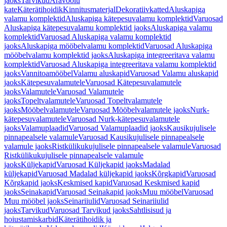
jaoks
Tarvikud
Äravoolu
kate
Käterätihoidik
Kinnitusmaterjal
Dekoratiivkatted
Aluskapiga
valamu komplektid
Aluskapiga kätepesuvalamu komplektid
Varuosad
Aluskapiga kätepesuvalamu komplektid jaoks
Aluskapiga valamu
komplektid
Varuosad Aluskapiga valamu komplektid
jaoks
Aluskapiga mööbelvalamu komplektid
Varuosad Aluskapiga
mööbelvalamu komplektid jaoks
Aluskapiga integreeritava valamu
komplektid
Varuosad Aluskapiga integreeritava valamu komplektid
jaoks
Vannitoamööbel
Valamu aluskapid
Varuosad Valamu aluskapid
jaoks
Kätepesuvalamutele
Varuosad Kätepesuvalamutele
jaoks
Valamutele
Varuosad Valamutele
jaoks
Topeltvalamutele
Varuosad Topeltvalamutele
jaoks
Mööbelvalamutele
Varuosad Mööbelvalamutele jaoks
Nurk-
kätepesuvalamutele
Varuosad Nurk-kätepesuvalamutele
jaoks
Valamuplaadid
Varuosad Valamuplaadid jaoks
Kausikujulisele
pinnapealsele valamule
Varuosad Kausikujulisele pinnapealsele
valamule jaoks
Ristkülikukujulisele pinnapealsele valamule
Varuosad
Ristkülikukujulisele pinnapealsele valamule
jaoks
Küljekapid
Varuosad Küljekapid jaoks
Madalad
küljekapid
Varuosad Madalad küljekapid jaoks
Kõrgkapid
Varuosad
Kõrgkapid jaoks
Keskmised kapid
Varuosad Keskmised kapid
jaoks
Seinakapid
Varuosad Seinakapid jaoks
Muu mööbel
Varuosad
Muu mööbel jaoks
Seinariiulid
Varuosad Seinariiulid
jaoks
Tarvikud
Varuosad Tarvikud jaoks
Sahtlisisud ja
hoiustamiskarbid
Käterätihoidik ja