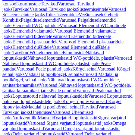
konsoolkoormustele
Tarvikud
Varuosad Tarvikud
jaoks
Tarvikud
Varuosad Tarvikud jaoks
Süsteemiseintele
Varuosad
Süsteemiseintele jaoks
Toitesüsteemidele
Veeärastusele
Geberit
Kombifix
Paigalduselemendid
Varuosad Paigalduselemendid
jaoks
Elemendid WC-pottidele
Varuosad Elemendid WC-pottidele
jaoks
Elemendid valamutele
Varuosad Elemendid valamutele
jaoks
Elemendid bideedele
Varuosad Elemendid bideedele
jaoks
Elemendid pissuaaridele
Varuosad Elemendid pissuaaridele
jaoks
Elemendid duššidele
Varuosad Elemendid duššidele
jaoks
Tarvikud
WC-elementidele
Kinnitustele
Nähtavad
loputuskastid
Nähtavad loputuskastid WC-pottidele, plastist
Varuosad
Nähtavad loputuskastid WC-pottidele, plastist jaoks
Peale
pandud
Varuosad Peale pandud jaoks
Kõrgel seinal
Varuosad Kõrgel
seinal jaoks
Madalal ja poolkõrgel, seinal
Varuosad Madalal ja
poolkõrgel, seinal jaoks
Nähtavad loputuskastid WC-pottidele,
sanitaarkeraamikast
Varuosad Nähtavad loputuskastid WC-pottidele,
sanitaarkeraamikast jaoks
Peale pandud
Varuosad Peale pandud
jaoks
Loputustorud nähtavad loputuskastidele
Varuosad Loputustorud
nähtavad loputuskastidele jaoks
Kõrgel rippuv
Varuosad Kõrgel
rippuv jaoks
Madalal ja poolkõrgel, seinal
Tarvikud
Varuosad
Tarvikud jaoks
Ühendused
Varuosad Ühendused
jaoks
Nurkventiilid
Mansetid
Varjatud loputuskastid
Sigma varjatud
loputuskastid
Varuosad Sigma varjatud loputuskastid jaoks
Omega
varjatud loputuskastid
Varuosad Omega varjatud loputuskastid
jaoks
Delta varjatud loputuskastid
Varuosad Delta varjatud