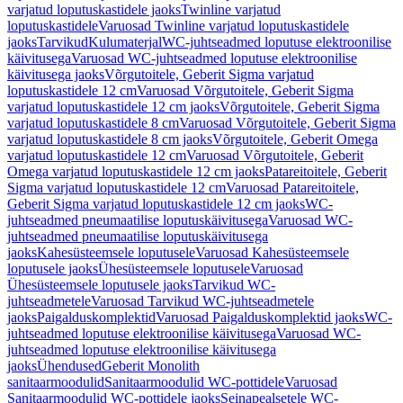
varjatud loputuskastidele jaoks
Twinline varjatud
loputuskastidele
Varuosad Twinline varjatud loputuskastidele
jaoks
Tarvikud
Kulumaterjal
WC-juhtseadmed loputuse elektroonilise
käivitusega
Varuosad WC-juhtseadmed loputuse elektroonilise
käivitusega jaoks
Võrgutoitele, Geberit Sigma varjatud
loputuskastidele 12 cm
Varuosad Võrgutoitele, Geberit Sigma
varjatud loputuskastidele 12 cm jaoks
Võrgutoitele, Geberit Sigma
varjatud loputuskastidele 8 cm
Varuosad Võrgutoitele, Geberit Sigma
varjatud loputuskastidele 8 cm jaoks
Võrgutoitele, Geberit Omega
varjatud loputuskastidele 12 cm
Varuosad Võrgutoitele, Geberit
Omega varjatud loputuskastidele 12 cm jaoks
Patareitoitele, Geberit
Sigma varjatud loputuskastidele 12 cm
Varuosad Patareitoitele,
Geberit Sigma varjatud loputuskastidele 12 cm jaoks
WC-
juhtseadmed pneumaatilise loputuskäivitusega
Varuosad WC-
juhtseadmed pneumaatilise loputuskäivitusega
jaoks
Kahesüsteemsele loputusele
Varuosad Kahesüsteemsele
loputusele jaoks
Ühesüsteemsele loputusele
Varuosad
Ühesüsteemsele loputusele jaoks
Tarvikud WC-
juhtseadmetele
Varuosad Tarvikud WC-juhtseadmetele
jaoks
Paigalduskomplektid
Varuosad Paigalduskomplektid jaoks
WC-
juhtseadmed loputuse elektroonilise käivitusega
Varuosad WC-
juhtseadmed loputuse elektroonilise käivitusega
jaoks
Ühendused
Geberit Monolith
sanitaarmoodulid
Sanitaarmoodulid WC-pottidele
Varuosad
Sanitaarmoodulid WC-pottidele jaoks
Seinapealsetele WC-