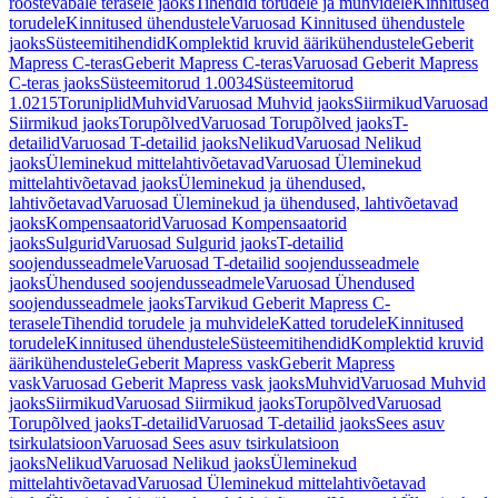
roostevabale terasele jaoks
Tihendid torudele ja muhvidele
Kinnitused
torudele
Kinnitused ühendustele
Varuosad Kinnitused ühendustele
jaoks
Süsteemitihendid
Komplektid kruvid äärikühendustele
Geberit
Mapress C-teras
Geberit Mapress C-teras
Varuosad Geberit Mapress
C-teras jaoks
Süsteemitorud 1.0034
Süsteemitorud
1.0215
Toruniplid
Muhvid
Varuosad Muhvid jaoks
Siirmikud
Varuosad
Siirmikud jaoks
Torupõlved
Varuosad Torupõlved jaoks
T-
detailid
Varuosad T-detailid jaoks
Nelikud
Varuosad Nelikud
jaoks
Üleminekud mittelahtivõetavad
Varuosad Üleminekud
mittelahtivõetavad jaoks
Üleminekud ja ühendused,
lahtivõetavad
Varuosad Üleminekud ja ühendused, lahtivõetavad
jaoks
Kompensaatorid
Varuosad Kompensaatorid
jaoks
Sulgurid
Varuosad Sulgurid jaoks
T-detailid
soojendusseadmele
Varuosad T-detailid soojendusseadmele
jaoks
Ühendused soojendusseadmele
Varuosad Ühendused
soojendusseadmele jaoks
Tarvikud Geberit Mapress C-
terasele
Tihendid torudele ja muhvidele
Katted torudele
Kinnitused
torudele
Kinnitused ühendustele
Süsteemitihendid
Komplektid kruvid
äärikühendustele
Geberit Mapress vask
Geberit Mapress
vask
Varuosad Geberit Mapress vask jaoks
Muhvid
Varuosad Muhvid
jaoks
Siirmikud
Varuosad Siirmikud jaoks
Torupõlved
Varuosad
Torupõlved jaoks
T-detailid
Varuosad T-detailid jaoks
Sees asuv
tsirkulatsioon
Varuosad Sees asuv tsirkulatsioon
jaoks
Nelikud
Varuosad Nelikud jaoks
Üleminekud
mittelahtivõetavad
Varuosad Üleminekud mittelahtivõetavad