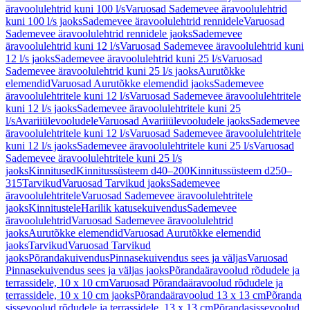
äravoolulehtrid kuni 100 l/s
Varuosad Sademevee äravoolulehtrid
kuni 100 l/s jaoks
Sademevee äravoolulehtrid rennidele
Varuosad
Sademevee äravoolulehtrid rennidele jaoks
Sademevee
äravoolulehtrid kuni 12 l/s
Varuosad Sademevee äravoolulehtrid kuni
12 l/s jaoks
Sademevee äravoolulehtrid kuni 25 l/s
Varuosad
Sademevee äravoolulehtrid kuni 25 l/s jaoks
Aurutõkke
elemendid
Varuosad Aurutõkke elemendid jaoks
Sademevee
äravoolulehtritele kuni 12 l/s
Varuosad Sademevee äravoolulehtritele
kuni 12 l/s jaoks
Sademevee äravoolulehtritele kuni 25
l/s
Avariiülevooludele
Varuosad Avariiülevooludele jaoks
Sademevee
äravoolulehtritele kuni 12 l/s
Varuosad Sademevee äravoolulehtritele
kuni 12 l/s jaoks
Sademevee äravoolulehtritele kuni 25 l/s
Varuosad
Sademevee äravoolulehtritele kuni 25 l/s
jaoks
Kinnitused
Kinnitussüsteem d40–200
Kinnitussüsteem d250–
315
Tarvikud
Varuosad Tarvikud jaoks
Sademevee
äravoolulehtritele
Varuosad Sademevee äravoolulehtritele
jaoks
Kinnitustele
Harilik katusekuivendus
Sademevee
äravoolulehtrid
Varuosad Sademevee äravoolulehtrid
jaoks
Aurutõkke elemendid
Varuosad Aurutõkke elemendid
jaoks
Tarvikud
Varuosad Tarvikud
jaoks
Põrandakuivendus
Pinnasekuivendus sees ja väljas
Varuosad
Pinnasekuivendus sees ja väljas jaoks
Põrandaäravoolud rõdudele ja
terrassidele, 10 x 10 cm
Varuosad Põrandaäravoolud rõdudele ja
terrassidele, 10 x 10 cm jaoks
Põrandaäravoolud 13 x 13 cm
Põranda
sissevoolud rõdudele ja terrassidele, 13 x 13 cm
Põrandasissevoolud