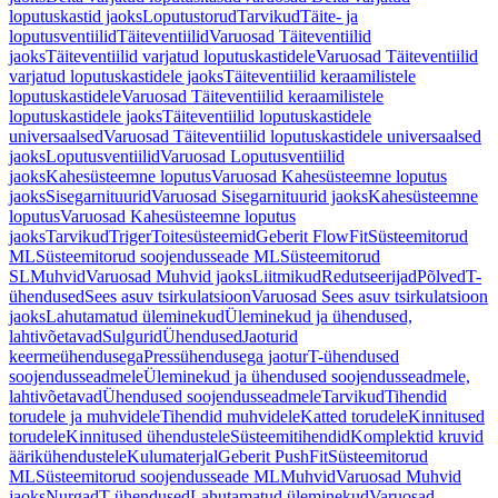
loputuskastid jaoks
Loputustorud
Tarvikud
Täite- ja
loputusventiilid
Täiteventiilid
Varuosad Täiteventiilid
jaoks
Täiteventiilid varjatud loputuskastidele
Varuosad Täiteventiilid
varjatud loputuskastidele jaoks
Täiteventiilid keraamilistele
loputuskastidele
Varuosad Täiteventiilid keraamilistele
loputuskastidele jaoks
Täiteventiilid loputuskastidele
universaalsed
Varuosad Täiteventiilid loputuskastidele universaalsed
jaoks
Loputusventiilid
Varuosad Loputusventiilid
jaoks
Kahesüsteemne loputus
Varuosad Kahesüsteemne loputus
jaoks
Sisegarnituurid
Varuosad Sisegarnituurid jaoks
Kahesüsteemne
loputus
Varuosad Kahesüsteemne loputus
jaoks
Tarvikud
Triger
Toitesüsteemid
Geberit FlowFit
Süsteemitorud
ML
Süsteemitorud soojendusseade ML
Süsteemitorud
SL
Muhvid
Varuosad Muhvid jaoks
Liitmikud
Redutseerijad
Põlved
T-
ühendused
Sees asuv tsirkulatsioon
Varuosad Sees asuv tsirkulatsioon
jaoks
Lahutamatud üleminekud
Üleminekud ja ühendused,
lahtivõetavad
Sulgurid
Ühendused
Jaoturid
keermeühendusega
Pressühendusega jaotur
T-ühendused
soojendusseadmele
Üleminekud ja ühendused soojendusseadmele,
lahtivõetavad
Ühendused soojendusseadmele
Tarvikud
Tihendid
torudele ja muhvidele
Tihendid muhvidele
Katted torudele
Kinnitused
torudele
Kinnitused ühendustele
Süsteemitihendid
Komplektid kruvid
äärikühendustele
Kulumaterjal
Geberit PushFit
Süsteemitorud
ML
Süsteemitorud soojendusseade ML
Muhvid
Varuosad Muhvid
jaoks
Nurgad
T-ühendused
Lahutamatud üleminekud
Varuosad