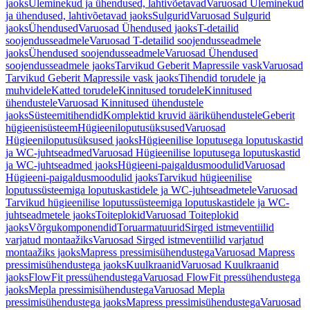
jaoks
Üleminekud ja ühendused, lahtivõetavad
Varuosad Üleminekud
ja ühendused, lahtivõetavad jaoks
Sulgurid
Varuosad Sulgurid
jaoks
Ühendused
Varuosad Ühendused jaoks
T-detailid
soojendusseadmele
Varuosad T-detailid soojendusseadmele
jaoks
Ühendused soojendusseadmele
Varuosad Ühendused
soojendusseadmele jaoks
Tarvikud Geberit Mapressile vask
Varuosad
Tarvikud Geberit Mapressile vask jaoks
Tihendid torudele ja
muhvidele
Katted torudele
Kinnitused torudele
Kinnitused
ühendustele
Varuosad Kinnitused ühendustele
jaoks
Süsteemitihendid
Komplektid kruvid äärikühendustele
Geberit
hügieenisüsteem
Hügieeniloputusüksused
Varuosad
Hügieeniloputusüksused jaoks
Hügieenilise loputusega loputuskastid
ja WC-juhtseadmed
Varuosad Hügieenilise loputusega loputuskastid
ja WC-juhtseadmed jaoks
Hügieeni-paigaldusmoodulid
Varuosad
Hügieeni-paigaldusmoodulid jaoks
Tarvikud hügieenilise
loputussüsteemiga loputuskastidele ja WC-juhtseadmetele
Varuosad
Tarvikud hügieenilise loputussüsteemiga loputuskastidele ja WC-
juhtseadmetele jaoks
Toiteplokid
Varuosad Toiteplokid
jaoks
Võrgukomponendid
Toruarmatuurid
Sirged istmeventiilid
varjatud montaažiks
Varuosad Sirged istmeventiilid varjatud
montaažiks jaoks
Mapress pressimisühendustega
Varuosad Mapress
pressimisühendustega jaoks
Kuulkraanid
Varuosad Kuulkraanid
jaoks
FlowFit pressühendustega
Varuosad FlowFit pressühendustega
jaoks
Mepla pressimisühendustega
Varuosad Mepla
pressimisühendustega jaoks
Mapress pressimisühendustega
Varuosad