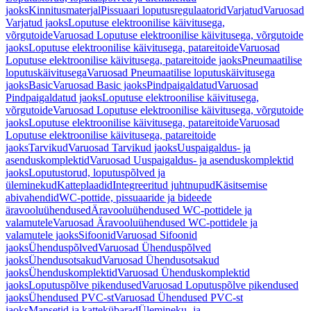
jaoks
Kinnitusmaterjal
Pissuaari loputusregulaatorid
Varjatud
Varuosad
Varjatud jaoks
Loputuse elektroonilise käivitusega,
võrgutoide
Varuosad Loputuse elektroonilise käivitusega, võrgutoide
jaoks
Loputuse elektroonilise käivitusega, patareitoide
Varuosad
Loputuse elektroonilise käivitusega, patareitoide jaoks
Pneumaatilise
loputuskäivitusega
Varuosad Pneumaatilise loputuskäivitusega
jaoks
Basic
Varuosad Basic jaoks
Pindpaigaldatud
Varuosad
Pindpaigaldatud jaoks
Loputuse elektroonilise käivitusega,
võrgutoide
Varuosad Loputuse elektroonilise käivitusega, võrgutoide
jaoks
Loputuse elektroonilise käivitusega, patareitoide
Varuosad
Loputuse elektroonilise käivitusega, patareitoide
jaoks
Tarvikud
Varuosad Tarvikud jaoks
Uuspaigaldus- ja
asenduskomplektid
Varuosad Uuspaigaldus- ja asenduskomplektid
jaoks
Loputustorud, loputuspõlved ja
üleminekud
Katteplaadid
Integreeritud juhtnupud
Käsitsemise
abivahendid
WC-pottide, pissuaaride ja bideede
äravooluühendused
Äravooluühendused WC-pottidele ja
valamutele
Varuosad Äravooluühendused WC-pottidele ja
valamutele jaoks
Sifoonid
Varuosad Sifoonid
jaoks
Ühenduspõlved
Varuosad Ühenduspõlved
jaoks
Ühendusotsakud
Varuosad Ühendusotsakud
jaoks
Ühenduskomplektid
Varuosad Ühenduskomplektid
jaoks
Loputuspõlve pikendused
Varuosad Loputuspõlve pikendused
jaoks
Ühendused PVC-st
Varuosad Ühendused PVC-st
jaoks
Mansetid ja kattekübarad
Ülemineku- ja