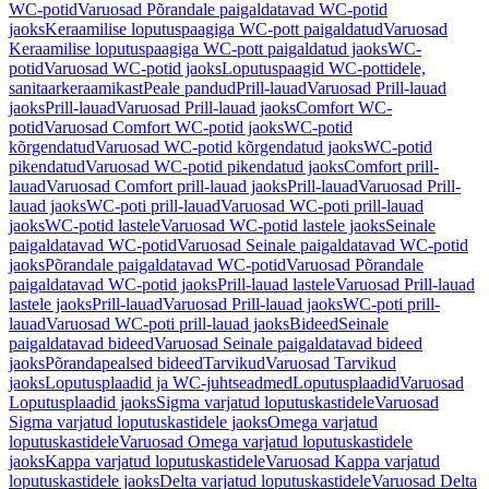
WC-potid
Varuosad Põrandale paigaldatavad WC-potid
jaoks
Keraamilise loputuspaagiga WC-pott paigaldatud
Varuosad
Keraamilise loputuspaagiga WC-pott paigaldatud jaoks
WC-
potid
Varuosad WC-potid jaoks
Loputuspaagid WC-pottidele,
sanitaarkeraamikast
Peale pandud
Prill-lauad
Varuosad Prill-lauad
jaoks
Prill-lauad
Varuosad Prill-lauad jaoks
Comfort WC-
potid
Varuosad Comfort WC-potid jaoks
WC-potid
kõrgendatud
Varuosad WC-potid kõrgendatud jaoks
WC-potid
pikendatud
Varuosad WC-potid pikendatud jaoks
Comfort prill-
lauad
Varuosad Comfort prill-lauad jaoks
Prill-lauad
Varuosad Prill-
lauad jaoks
WC-poti prill-lauad
Varuosad WC-poti prill-lauad
jaoks
WC-potid lastele
Varuosad WC-potid lastele jaoks
Seinale
paigaldatavad WC-potid
Varuosad Seinale paigaldatavad WC-potid
jaoks
Põrandale paigaldatavad WC-potid
Varuosad Põrandale
paigaldatavad WC-potid jaoks
Prill-lauad lastele
Varuosad Prill-lauad
lastele jaoks
Prill-lauad
Varuosad Prill-lauad jaoks
WC-poti prill-
lauad
Varuosad WC-poti prill-lauad jaoks
Bideed
Seinale
paigaldatavad bideed
Varuosad Seinale paigaldatavad bideed
jaoks
Põrandapealsed bideed
Tarvikud
Varuosad Tarvikud
jaoks
Loputusplaadid ja WC-juhtseadmed
Loputusplaadid
Varuosad
Loputusplaadid jaoks
Sigma varjatud loputuskastidele
Varuosad
Sigma varjatud loputuskastidele jaoks
Omega varjatud
loputuskastidele
Varuosad Omega varjatud loputuskastidele
jaoks
Kappa varjatud loputuskastidele
Varuosad Kappa varjatud
loputuskastidele jaoks
Delta varjatud loputuskastidele
Varuosad Delta