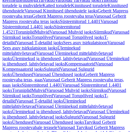
keermeühendusega
Tarvikud
Varuosad Tarvikud jaoks
Tihendid
torudele ja muhvidele
Katted torudele
Kinnitused torudele
Kinnitused
ühendustele
Varuosad Kinnitused ühendustele jaoks
Geberit Mapress
roostevaba teras
Geberit Mapress roostevaba teras
Varuosad Geberit
Mapress roostevaba teras jaoks
Süsteemitorud 1.4401
Varuosad
Süsteemitorud 1.4401 jaoks
Süsteemitorud
1.4521
Toruniplid
Muhvid
Varuosad Muhvid jaoks
Siirmikud
Varuosad
Siirmikud jaoks
Torupõlved
Varuosad Torupõlved jaoks
T-
detailid
Varuosad T-detailid jaoks
Sees asuv tsirkulatsioon
Varuosad
Sees asuv tsirkulatsioon jaoks
Üleminekud
mittelahtivõetavad
Varuosad Üleminekud mittelahtivõetavad
jaoks
Üleminekud ja ühendused, lahtivõetavad
Varuosad Üleminekud
ja ühendused, lahtivõetavad jaoks
Kompensaatorid
Varuosad
Kompensaatorid jaoks
Sulgurid
Varuosad Sulgurid
jaoks
Ühendused
Varuosad Ühendused jaoks
Geberit Mapress
roostevaba teras, gaas
Varuosad Geberit Mapress roostevaba teras,
gaas jaoks
Süsteemitorud 1.4401
Varuosad Süsteemitorud 1.4401
jaoks
Toruniplid
Muhvid
Varuosad Muhvid jaoks
Siirmikud
Varuosad
Siirmikud jaoks
Torupõlved
Varuosad Torupõlved jaoks
T-
detailid
Varuosad T-detailid jaoks
Üleminekud
mittelahtivõetavad
Varuosad Üleminekud mittelahtivõetavad
jaoks
Üleminekud ja ühendused, lahtivõetavad
Varuosad Üleminekud
ja ühendused, lahtivõetavad jaoks
Sulgurid
Varuosad Sulgurid
jaoks
Ühendused
Varuosad Ühendused jaoks
Tarvikud Geberit
Mapress roostevabale terasele
Varuosad Tarvikud Geberit Mapress