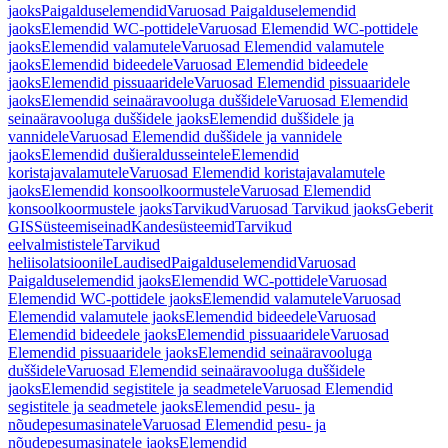
jaoks
Paigalduselemendid
Varuosad Paigalduselemendid
jaoks
Elemendid WC-pottidele
Varuosad Elemendid WC-pottidele
jaoks
Elemendid valamutele
Varuosad Elemendid valamutele
jaoks
Elemendid bideedele
Varuosad Elemendid bideedele
jaoks
Elemendid pissuaaridele
Varuosad Elemendid pissuaaridele
jaoks
Elemendid seinaäravooluga duššidele
Varuosad Elemendid
seinaäravooluga duššidele jaoks
Elemendid duššidele ja
vannidele
Varuosad Elemendid duššidele ja vannidele
jaoks
Elemendid dušieraldusseintele
Elemendid
koristajavalamutele
Varuosad Elemendid koristajavalamutele
jaoks
Elemendid konsoolkoormustele
Varuosad Elemendid
konsoolkoormustele jaoks
Tarvikud
Varuosad Tarvikud jaoks
Geberit
GIS
Süsteemiseinad
Kandesüsteemid
Tarvikud
eelvalmististele
Tarvikud
heliisolatsioonile
Laudised
Paigalduselemendid
Varuosad
Paigalduselemendid jaoks
Elemendid WC-pottidele
Varuosad
Elemendid WC-pottidele jaoks
Elemendid valamutele
Varuosad
Elemendid valamutele jaoks
Elemendid bideedele
Varuosad
Elemendid bideedele jaoks
Elemendid pissuaaridele
Varuosad
Elemendid pissuaaridele jaoks
Elemendid seinaäravooluga
duššidele
Varuosad Elemendid seinaäravooluga duššidele
jaoks
Elemendid segistitele ja seadmetele
Varuosad Elemendid
segistitele ja seadmetele jaoks
Elemendid pesu- ja
nõudepesumasinatele
Varuosad Elemendid pesu- ja
nõudepesumasinatele jaoks
Elemendid