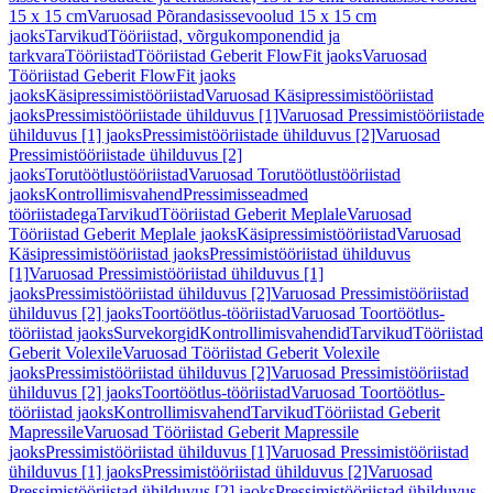
15 x 15 cm
Varuosad Põrandasissevoolud 15 x 15 cm
jaoks
Tarvikud
Tööriistad, võrgukomponendid ja
tarkvara
Tööriistad
Tööriistad Geberit FlowFit jaoks
Varuosad
Tööriistad Geberit FlowFit jaoks
jaoks
Käsipressimistööriistad
Varuosad Käsipressimistööriistad
jaoks
Pressimistööriistade ühilduvus [1]
Varuosad Pressimistööriistade
ühilduvus [1] jaoks
Pressimistööriistade ühilduvus [2]
Varuosad
Pressimistööriistade ühilduvus [2]
jaoks
Torutöötlustööriistad
Varuosad Torutöötlustööriistad
jaoks
Kontrollimisvahend
Pressimisseadmed
tööriistadega
Tarvikud
Tööriistad Geberit Meplale
Varuosad
Tööriistad Geberit Meplale jaoks
Käsipressimistööriistad
Varuosad
Käsipressimistööriistad jaoks
Pressimistööriistad ühilduvus
[1]
Varuosad Pressimistööriistad ühilduvus [1]
jaoks
Pressimistööriistad ühilduvus [2]
Varuosad Pressimistööriistad
ühilduvus [2] jaoks
Toortöötlus-tööriistad
Varuosad Toortöötlus-
tööriistad jaoks
Survekorgid
Kontrollimisvahendid
Tarvikud
Tööriistad
Geberit Volexile
Varuosad Tööriistad Geberit Volexile
jaoks
Pressimistööriistad ühilduvus [2]
Varuosad Pressimistööriistad
ühilduvus [2] jaoks
Toortöötlus-tööriistad
Varuosad Toortöötlus-
tööriistad jaoks
Kontrollimisvahend
Tarvikud
Tööriistad Geberit
Mapressile
Varuosad Tööriistad Geberit Mapressile
jaoks
Pressimistööriistad ühilduvus [1]
Varuosad Pressimistööriistad
ühilduvus [1] jaoks
Pressimistööriistad ühilduvus [2]
Varuosad
Pressimistööriistad ühilduvus [2] jaoks
Pressimistööriistad ühilduvus