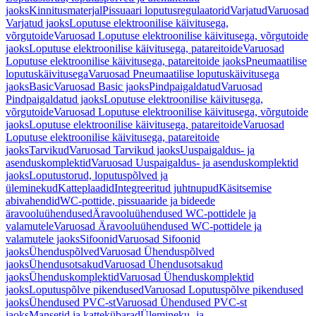
jaoks
Kinnitusmaterjal
Pissuaari loputusregulaatorid
Varjatud
Varuosad
Varjatud jaoks
Loputuse elektroonilise käivitusega,
võrgutoide
Varuosad Loputuse elektroonilise käivitusega, võrgutoide
jaoks
Loputuse elektroonilise käivitusega, patareitoide
Varuosad
Loputuse elektroonilise käivitusega, patareitoide jaoks
Pneumaatilise
loputuskäivitusega
Varuosad Pneumaatilise loputuskäivitusega
jaoks
Basic
Varuosad Basic jaoks
Pindpaigaldatud
Varuosad
Pindpaigaldatud jaoks
Loputuse elektroonilise käivitusega,
võrgutoide
Varuosad Loputuse elektroonilise käivitusega, võrgutoide
jaoks
Loputuse elektroonilise käivitusega, patareitoide
Varuosad
Loputuse elektroonilise käivitusega, patareitoide
jaoks
Tarvikud
Varuosad Tarvikud jaoks
Uuspaigaldus- ja
asenduskomplektid
Varuosad Uuspaigaldus- ja asenduskomplektid
jaoks
Loputustorud, loputuspõlved ja
üleminekud
Katteplaadid
Integreeritud juhtnupud
Käsitsemise
abivahendid
WC-pottide, pissuaaride ja bideede
äravooluühendused
Äravooluühendused WC-pottidele ja
valamutele
Varuosad Äravooluühendused WC-pottidele ja
valamutele jaoks
Sifoonid
Varuosad Sifoonid
jaoks
Ühenduspõlved
Varuosad Ühenduspõlved
jaoks
Ühendusotsakud
Varuosad Ühendusotsakud
jaoks
Ühenduskomplektid
Varuosad Ühenduskomplektid
jaoks
Loputuspõlve pikendused
Varuosad Loputuspõlve pikendused
jaoks
Ühendused PVC-st
Varuosad Ühendused PVC-st
jaoks
Mansetid ja kattekübarad
Ülemineku- ja