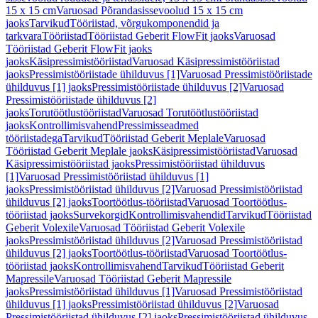
15 x 15 cm
Varuosad Põrandasissevoolud 15 x 15 cm
jaoks
Tarvikud
Tööriistad, võrgukomponendid ja
tarkvara
Tööriistad
Tööriistad Geberit FlowFit jaoks
Varuosad
Tööriistad Geberit FlowFit jaoks
jaoks
Käsipressimistööriistad
Varuosad Käsipressimistööriistad
jaoks
Pressimistööriistade ühilduvus [1]
Varuosad Pressimistööriistade
ühilduvus [1] jaoks
Pressimistööriistade ühilduvus [2]
Varuosad
Pressimistööriistade ühilduvus [2]
jaoks
Torutöötlustööriistad
Varuosad Torutöötlustööriistad
jaoks
Kontrollimisvahend
Pressimisseadmed
tööriistadega
Tarvikud
Tööriistad Geberit Meplale
Varuosad
Tööriistad Geberit Meplale jaoks
Käsipressimistööriistad
Varuosad
Käsipressimistööriistad jaoks
Pressimistööriistad ühilduvus
[1]
Varuosad Pressimistööriistad ühilduvus [1]
jaoks
Pressimistööriistad ühilduvus [2]
Varuosad Pressimistööriistad
ühilduvus [2] jaoks
Toortöötlus-tööriistad
Varuosad Toortöötlus-
tööriistad jaoks
Survekorgid
Kontrollimisvahendid
Tarvikud
Tööriistad
Geberit Volexile
Varuosad Tööriistad Geberit Volexile
jaoks
Pressimistööriistad ühilduvus [2]
Varuosad Pressimistööriistad
ühilduvus [2] jaoks
Toortöötlus-tööriistad
Varuosad Toortöötlus-
tööriistad jaoks
Kontrollimisvahend
Tarvikud
Tööriistad Geberit
Mapressile
Varuosad Tööriistad Geberit Mapressile
jaoks
Pressimistööriistad ühilduvus [1]
Varuosad Pressimistööriistad
ühilduvus [1] jaoks
Pressimistööriistad ühilduvus [2]
Varuosad
Pressimistööriistad ühilduvus [2] jaoks
Pressimistööriistad ühilduvus