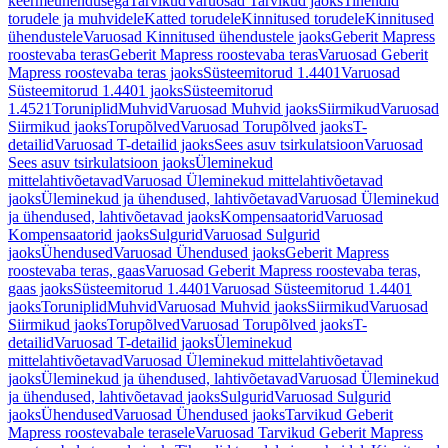
keermeühendusega
Tarvikud
Varuosad Tarvikud jaoks
Tihendid
torudele ja muhvidele
Katted torudele
Kinnitused torudele
Kinnitused
ühendustele
Varuosad Kinnitused ühendustele jaoks
Geberit Mapress
roostevaba teras
Geberit Mapress roostevaba teras
Varuosad Geberit
Mapress roostevaba teras jaoks
Süsteemitorud 1.4401
Varuosad
Süsteemitorud 1.4401 jaoks
Süsteemitorud
1.4521
Toruniplid
Muhvid
Varuosad Muhvid jaoks
Siirmikud
Varuosad
Siirmikud jaoks
Torupõlved
Varuosad Torupõlved jaoks
T-
detailid
Varuosad T-detailid jaoks
Sees asuv tsirkulatsioon
Varuosad
Sees asuv tsirkulatsioon jaoks
Üleminekud
mittelahtivõetavad
Varuosad Üleminekud mittelahtivõetavad
jaoks
Üleminekud ja ühendused, lahtivõetavad
Varuosad Üleminekud
ja ühendused, lahtivõetavad jaoks
Kompensaatorid
Varuosad
Kompensaatorid jaoks
Sulgurid
Varuosad Sulgurid
jaoks
Ühendused
Varuosad Ühendused jaoks
Geberit Mapress
roostevaba teras, gaas
Varuosad Geberit Mapress roostevaba teras,
gaas jaoks
Süsteemitorud 1.4401
Varuosad Süsteemitorud 1.4401
jaoks
Toruniplid
Muhvid
Varuosad Muhvid jaoks
Siirmikud
Varuosad
Siirmikud jaoks
Torupõlved
Varuosad Torupõlved jaoks
T-
detailid
Varuosad T-detailid jaoks
Üleminekud
mittelahtivõetavad
Varuosad Üleminekud mittelahtivõetavad
jaoks
Üleminekud ja ühendused, lahtivõetavad
Varuosad Üleminekud
ja ühendused, lahtivõetavad jaoks
Sulgurid
Varuosad Sulgurid
jaoks
Ühendused
Varuosad Ühendused jaoks
Tarvikud Geberit
Mapress roostevabale terasele
Varuosad Tarvikud Geberit Mapress