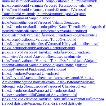
ruumisäästumudel
Varuosad Torupõlvsifoonid, ruumisäästumudel
jaoks
Torusifoonid valamule
Varuosad Torusifoonid valamule
jaoks
Torusifoonid valamule, ruumisäästumudel
Varuosad
Torusifoonid valamule, ruumisäästumudel jaoks
Varjatud
sifoonid
Varuosad Varjatud sifoonid
jaoks
Valamuühendused
Varuosad Valamuühendused
jaoks
Ühendusotsakud
Ühenduspõlved
Katted
Tihendid
Põrandapealsed
torud
Pikendused
Rakendussüsteemid
Äravooluühendused
köögivalamutele
Varuosad Äravooluühendused köögivalamutele
jaoks
Torupõlvsifoonid
Varuosad Torupõlvsifoonid
jaoks
Köögivalamu ühendused
Varuosad Köögivalamu ühendused
jaoks
Ühendusotsakud
Varuosad Ühendusotsakud
jaoks
Tarvikud
Varuosad Tarvikud jaoks
Äravooluühendused
seadmetele
Varuosad Äravooluühendused seadmetele
jaoks
Torupõlvsifoonid
Varuosad Torupõlvsifoonid jaoks
Varjatud
sifoonid
Varuosad Varjatud sifoonid jaoks
Pindpaigaldatud
sifoonid
Varuosad Pindpaigaldatud sifoonid
jaoks
Ühendused
Varuosad Ühendused
jaoks
Tarvikud
Äravooluühendused koristajavalamule
Varuosad
Äravooluühendused koristajavalamule jaoks
Sifoonid
Varuosad
Sifoonid jaoks
Ühenduspõlved
Varuosad Ühenduspõlved
jaoks
Ühendusotsakud
Varuosad Ühendusotsakud
jaoks
Äravooluventiilid
Varuosad Äravooluventiilid
jaoks
Tarvikud
Varuosad Tarvikud jaoks
Dušid ja vannid
Dušš
Põranda
äravool duššidele
Varuosad Põranda äravool duššidele