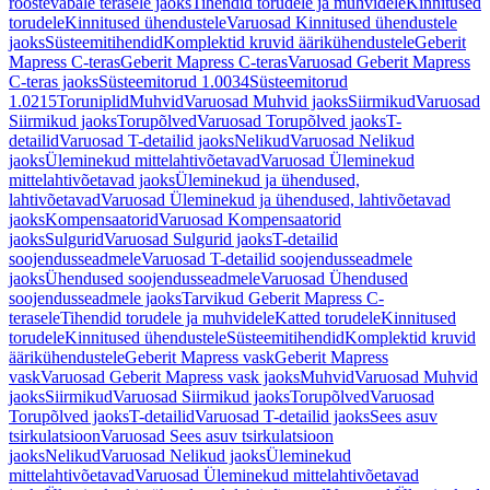
roostevabale terasele jaoks
Tihendid torudele ja muhvidele
Kinnitused
torudele
Kinnitused ühendustele
Varuosad Kinnitused ühendustele
jaoks
Süsteemitihendid
Komplektid kruvid äärikühendustele
Geberit
Mapress C-teras
Geberit Mapress C-teras
Varuosad Geberit Mapress
C-teras jaoks
Süsteemitorud 1.0034
Süsteemitorud
1.0215
Toruniplid
Muhvid
Varuosad Muhvid jaoks
Siirmikud
Varuosad
Siirmikud jaoks
Torupõlved
Varuosad Torupõlved jaoks
T-
detailid
Varuosad T-detailid jaoks
Nelikud
Varuosad Nelikud
jaoks
Üleminekud mittelahtivõetavad
Varuosad Üleminekud
mittelahtivõetavad jaoks
Üleminekud ja ühendused,
lahtivõetavad
Varuosad Üleminekud ja ühendused, lahtivõetavad
jaoks
Kompensaatorid
Varuosad Kompensaatorid
jaoks
Sulgurid
Varuosad Sulgurid jaoks
T-detailid
soojendusseadmele
Varuosad T-detailid soojendusseadmele
jaoks
Ühendused soojendusseadmele
Varuosad Ühendused
soojendusseadmele jaoks
Tarvikud Geberit Mapress C-
terasele
Tihendid torudele ja muhvidele
Katted torudele
Kinnitused
torudele
Kinnitused ühendustele
Süsteemitihendid
Komplektid kruvid
äärikühendustele
Geberit Mapress vask
Geberit Mapress
vask
Varuosad Geberit Mapress vask jaoks
Muhvid
Varuosad Muhvid
jaoks
Siirmikud
Varuosad Siirmikud jaoks
Torupõlved
Varuosad
Torupõlved jaoks
T-detailid
Varuosad T-detailid jaoks
Sees asuv
tsirkulatsioon
Varuosad Sees asuv tsirkulatsioon
jaoks
Nelikud
Varuosad Nelikud jaoks
Üleminekud
mittelahtivõetavad
Varuosad Üleminekud mittelahtivõetavad