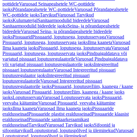
pottidele
Varuosad Seinapealsetele WC-pottidele
jaoks
Põrandapealsetele WC-pottidele
Varuosad Põrandapealsetele
WC-pottidele jaoks
Tarvikud
Varuosad Tarvikud
jaoks
Kulumaterjal
Sanitaarmoodulid bideedele
Varuosad
Sanitaarmoodulid bideedele jaoks
Seina- ja põrandapealsetele
bideedele
Varuosad Seina- ja põrandapealsetele bideedele
jaoks
Pissuaarid
Pissuaarid, loputusega, loputusservaga
Varuosad
Pissuaarid, loputusega, loputusservaga jaoks
Ilma kaaneta
Varuosad
Ilma kaaneta jaoks
Pissuaarid, loputusega, loputusservata
Varuosad
Pissuaarid, loputusega, loputusservata jaoks
Pindpaigaldatava või
varjatud pissuaari loputusregulaatorile
Varuosad Pindpaigaldatava
või varjatud pissuaari loputusregulaatorile jaoks
Integreeritud
pissuaari loputusregulaator
Varuosad Integreeritud pissuaari
loputusregulaator jaoks
Integreeritud pissuaari
loputusregulaatorile
Varuosad Integreeritud pissuaari
loputusregulaatorile jaoks
Pissuaarid, loputusrežiim, kaanega / kaane
jaoks
Varuosad Pissuaarid, loputusrežiim, kaanega / kaane jaoks
jaoks
Loputusservata
Varuosad Loputusservata jaoks
Pissuaarid,
veevaba käitamine
Varuosad Pissuaarid, veevaba käitamine
jaoks
Ilma kaaneta
Varuosad Ilma kaaneta jaoks
Pissuaaride
eraldusseinad
Pissuaaride plastist eraldusseinad
Pissuaaride klaasist
eraldusseinad
Pissuaaride sanitaarkeraamikast
eraldusseinad
Tarvikud
Varuosad Tarvikud jaoks
Sifoonid ja
sifoonitarvikud
Loputustorud, loputuspõlved ja üleminekud
Varuosad
Loputustorud, loputuspõlved ja üleminekud