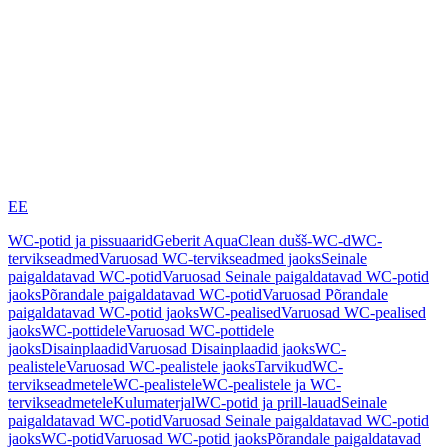
EE
WC-potid ja pissuaarid
Geberit AquaClean dušš-WC-d
WC-
tervikseadmed
Varuosad WC-tervikseadmed jaoks
Seinale
paigaldatavad WC-potid
Varuosad Seinale paigaldatavad WC-potid
jaoks
Põrandale paigaldatavad WC-potid
Varuosad Põrandale
paigaldatavad WC-potid jaoks
WC-pealised
Varuosad WC-pealised
jaoks
WC-pottidele
Varuosad WC-pottidele
jaoks
Disainplaadid
Varuosad Disainplaadid jaoks
WC-
pealistele
Varuosad WC-pealistele jaoks
Tarvikud
WC-
tervikseadmetele
WC-pealistele
WC-pealistele ja WC-
tervikseadmetele
Kulumaterjal
WC-potid ja prill-lauad
Seinale
paigaldatavad WC-potid
Varuosad Seinale paigaldatavad WC-potid
jaoks
WC-potid
Varuosad WC-potid jaoks
Põrandale paigaldatavad