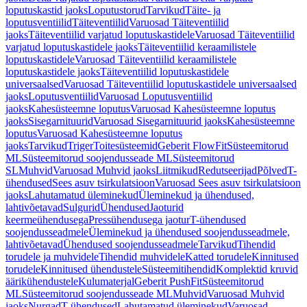
loputuskastid jaoks
Loputustorud
Tarvikud
Täite- ja
loputusventiilid
Täiteventiilid
Varuosad Täiteventiilid
jaoks
Täiteventiilid varjatud loputuskastidele
Varuosad Täiteventiilid
varjatud loputuskastidele jaoks
Täiteventiilid keraamilistele
loputuskastidele
Varuosad Täiteventiilid keraamilistele
loputuskastidele jaoks
Täiteventiilid loputuskastidele
universaalsed
Varuosad Täiteventiilid loputuskastidele universaalsed
jaoks
Loputusventiilid
Varuosad Loputusventiilid
jaoks
Kahesüsteemne loputus
Varuosad Kahesüsteemne loputus
jaoks
Sisegarnituurid
Varuosad Sisegarnituurid jaoks
Kahesüsteemne
loputus
Varuosad Kahesüsteemne loputus
jaoks
Tarvikud
Triger
Toitesüsteemid
Geberit FlowFit
Süsteemitorud
ML
Süsteemitorud soojendusseade ML
Süsteemitorud
SL
Muhvid
Varuosad Muhvid jaoks
Liitmikud
Redutseerijad
Põlved
T-
ühendused
Sees asuv tsirkulatsioon
Varuosad Sees asuv tsirkulatsioon
jaoks
Lahutamatud üleminekud
Üleminekud ja ühendused,
lahtivõetavad
Sulgurid
Ühendused
Jaoturid
keermeühendusega
Pressühendusega jaotur
T-ühendused
soojendusseadmele
Üleminekud ja ühendused soojendusseadmele,
lahtivõetavad
Ühendused soojendusseadmele
Tarvikud
Tihendid
torudele ja muhvidele
Tihendid muhvidele
Katted torudele
Kinnitused
torudele
Kinnitused ühendustele
Süsteemitihendid
Komplektid kruvid
äärikühendustele
Kulumaterjal
Geberit PushFit
Süsteemitorud
ML
Süsteemitorud soojendusseade ML
Muhvid
Varuosad Muhvid
jaoks
Nurgad
T-ühendused
Lahutamatud üleminekud
Varuosad