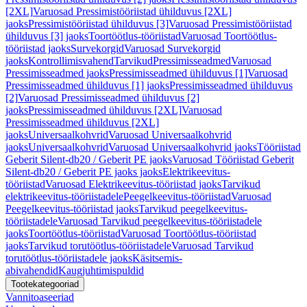
[2XL]
Varuosad Pressimistööriistad ühilduvus [2XL]
jaoks
Pressimistööriistad ühilduvus [3]
Varuosad Pressimistööriistad
ühilduvus [3] jaoks
Toortöötlus-tööriistad
Varuosad Toortöötlus-
tööriistad jaoks
Survekorgid
Varuosad Survekorgid
jaoks
Kontrollimisvahend
Tarvikud
Pressimisseadmed
Varuosad
Pressimisseadmed jaoks
Pressimisseadmed ühilduvus [1]
Varuosad
Pressimisseadmed ühilduvus [1] jaoks
Pressimisseadmed ühilduvus
[2]
Varuosad Pressimisseadmed ühilduvus [2]
jaoks
Pressimisseadmed ühilduvus [2XL]
Varuosad
Pressimisseadmed ühilduvus [2XL]
jaoks
Universaalkohvrid
Varuosad Universaalkohvrid
jaoks
Universaalkohvrid
Varuosad Universaalkohvrid jaoks
Tööriistad
Geberit Silent-db20 / Geberit PE jaoks
Varuosad Tööriistad Geberit
Silent-db20 / Geberit PE jaoks jaoks
Elektrikeevitus-
tööriistad
Varuosad Elektrikeevitus-tööriistad jaoks
Tarvikud
elektrikeevitus-tööriistadele
Peegelkeevitus-tööriistad
Varuosad
Peegelkeevitus-tööriistad jaoks
Tarvikud peegelkeevitus-
tööriistadele
Varuosad Tarvikud peegelkeevitus-tööriistadele
jaoks
Toortöötlus-tööriistad
Varuosad Toortöötlus-tööriistad
jaoks
Tarvikud torutöötlus-tööriistadele
Varuosad Tarvikud
torutöötlus-tööriistadele jaoks
Käsitsemis-
abivahendid
Kaugjuhtimispuldid
Tootekategooriad
Vannitoaseeriad