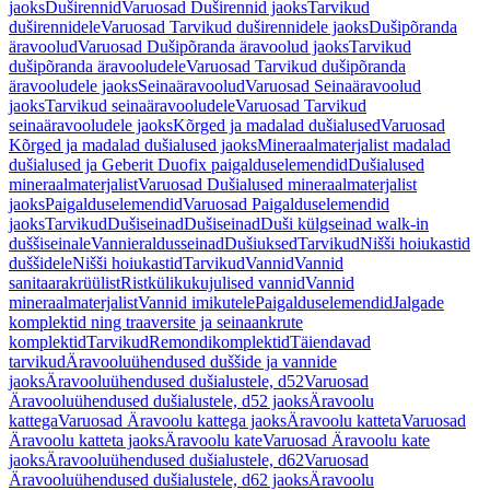
jaoks
Duširennid
Varuosad Duširennid jaoks
Tarvikud
duširennidele
Varuosad Tarvikud duširennidele jaoks
Dušipõranda
äravoolud
Varuosad Dušipõranda äravoolud jaoks
Tarvikud
dušipõranda äravooludele
Varuosad Tarvikud dušipõranda
äravooludele jaoks
Seinaäravoolud
Varuosad Seinaäravoolud
jaoks
Tarvikud seinaäravooludele
Varuosad Tarvikud
seinaäravooludele jaoks
Kõrged ja madalad dušialused
Varuosad
Kõrged ja madalad dušialused jaoks
Mineraalmaterjalist madalad
dušialused ja Geberit Duofix paigalduselemendid
Dušialused
mineraalmaterjalist
Varuosad Dušialused mineraalmaterjalist
jaoks
Paigalduselemendid
Varuosad Paigalduselemendid
jaoks
Tarvikud
Dušiseinad
Dušiseinad
Duši külgseinad walk-in
duššiseinale
Vannieraldusseinad
Dušiuksed
Tarvikud
Nišši hoiukastid
duššidele
Nišši hoiukastid
Tarvikud
Vannid
Vannid
sanitaarakrüülist
Ristkülikukujulised vannid
Vannid
mineraalmaterjalist
Vannid imikutele
Paigalduselemendid
Jalgade
komplektid ning traaversite ja seinaankrute
komplektid
Tarvikud
Remondikomplektid
Täiendavad
tarvikud
Äravooluühendused duššide ja vannide
jaoks
Äravooluühendused dušialustele, d52
Varuosad
Äravooluühendused dušialustele, d52 jaoks
Äravoolu
kattega
Varuosad Äravoolu kattega jaoks
Äravoolu katteta
Varuosad
Äravoolu katteta jaoks
Äravoolu kate
Varuosad Äravoolu kate
jaoks
Äravooluühendused dušialustele, d62
Varuosad
Äravooluühendused dušialustele, d62 jaoks
Äravoolu