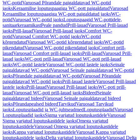
WC-potid
Varuosad Põrandale paigaldatavad WC-potid
jaoks
Keraamilise loputuspaagiga WC-pott paigaldatud
Varuosad
Keraamilise loputuspaagiga WC-pott paigaldatud jaoks
WC-
potid
Varuosad WC-potid jaoks
Loputuspaagid WC-pottidele,
sanitaarkeraamikast
Peale pandud
Prill-lauad
Varuosad Prill-lauad
jaoks
Prill-lauad
Varuosad Prill-lauad jaoks
Comfort WC-
potid
Varuosad Comfort WC-potid jaoks
WC-potid
kõrgendatud
Varuosad WC-potid kõrgendatud jaoks
WC-potid
pikendatud
Varuosad WC-potid pikendatud jaoks
Comfort prill-
lauad
Varuosad Comfort prill-lauad jaoks
Prill-lauad
Varuosad Prill-
lauad jaoks
WC-poti prill-lauad
Varuosad WC-poti prill-lauad
jaoks
WC-potid lastele
Varuosad WC-potid lastele jaoks
Seinale
paigaldatavad WC-potid
Varuosad Seinale paigaldatavad WC-potid
jaoks
Põrandale paigaldatavad WC-potid
Varuosad Põrandale
paigaldatavad WC-potid jaoks
Prill-lauad lastele
Varuosad Prill-lauad
lastele jaoks
Prill-lauad
Varuosad Prill-lauad jaoks
WC-poti prill-
lauad
Varuosad WC-poti prill-lauad jaoks
Bideed
Seinale
paigaldatavad bideed
Varuosad Seinale paigaldatavad bideed
jaoks
Põrandapealsed bideed
Tarvikud
Varuosad Tarvikud
jaoks
Loputusplaadid ja WC-juhtseadmed
Loputusplaadid
Varuosad
Loputusplaadid jaoks
Sigma varjatud loputuskastidele
Varuosad
Sigma varjatud loputuskastidele jaoks
Omega varjatud
loputuskastidele
Varuosad Omega varjatud loputuskastidele
jaoks
Kappa varjatud loputuskastidele
Varuosad Kappa varjatud
loputuskastidele jaoks
Delta varjatud loputuskastidele
Varuosad Delta