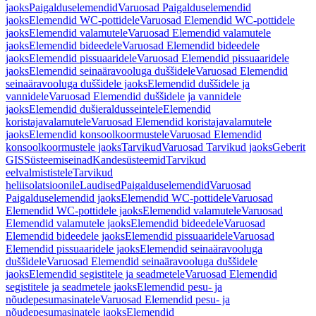
jaoks
Paigalduselemendid
Varuosad Paigalduselemendid
jaoks
Elemendid WC-pottidele
Varuosad Elemendid WC-pottidele
jaoks
Elemendid valamutele
Varuosad Elemendid valamutele
jaoks
Elemendid bideedele
Varuosad Elemendid bideedele
jaoks
Elemendid pissuaaridele
Varuosad Elemendid pissuaaridele
jaoks
Elemendid seinaäravooluga duššidele
Varuosad Elemendid
seinaäravooluga duššidele jaoks
Elemendid duššidele ja
vannidele
Varuosad Elemendid duššidele ja vannidele
jaoks
Elemendid dušieraldusseintele
Elemendid
koristajavalamutele
Varuosad Elemendid koristajavalamutele
jaoks
Elemendid konsoolkoormustele
Varuosad Elemendid
konsoolkoormustele jaoks
Tarvikud
Varuosad Tarvikud jaoks
Geberit
GIS
Süsteemiseinad
Kandesüsteemid
Tarvikud
eelvalmististele
Tarvikud
heliisolatsioonile
Laudised
Paigalduselemendid
Varuosad
Paigalduselemendid jaoks
Elemendid WC-pottidele
Varuosad
Elemendid WC-pottidele jaoks
Elemendid valamutele
Varuosad
Elemendid valamutele jaoks
Elemendid bideedele
Varuosad
Elemendid bideedele jaoks
Elemendid pissuaaridele
Varuosad
Elemendid pissuaaridele jaoks
Elemendid seinaäravooluga
duššidele
Varuosad Elemendid seinaäravooluga duššidele
jaoks
Elemendid segistitele ja seadmetele
Varuosad Elemendid
segistitele ja seadmetele jaoks
Elemendid pesu- ja
nõudepesumasinatele
Varuosad Elemendid pesu- ja
nõudepesumasinatele jaoks
Elemendid