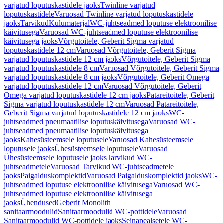
varjatud loputuskastidele jaoks
Twinline varjatud
loputuskastidele
Varuosad Twinline varjatud loputuskastidele
jaoks
Tarvikud
Kulumaterjal
WC-juhtseadmed loputuse elektroonilise
käivitusega
Varuosad WC-juhtseadmed loputuse elektroonilise
käivitusega jaoks
Võrgutoitele, Geberit Sigma varjatud
loputuskastidele 12 cm
Varuosad Võrgutoitele, Geberit Sigma
varjatud loputuskastidele 12 cm jaoks
Võrgutoitele, Geberit Sigma
varjatud loputuskastidele 8 cm
Varuosad Võrgutoitele, Geberit Sigma
varjatud loputuskastidele 8 cm jaoks
Võrgutoitele, Geberit Omega
varjatud loputuskastidele 12 cm
Varuosad Võrgutoitele, Geberit
Omega varjatud loputuskastidele 12 cm jaoks
Patareitoitele, Geberit
Sigma varjatud loputuskastidele 12 cm
Varuosad Patareitoitele,
Geberit Sigma varjatud loputuskastidele 12 cm jaoks
WC-
juhtseadmed pneumaatilise loputuskäivitusega
Varuosad WC-
juhtseadmed pneumaatilise loputuskäivitusega
jaoks
Kahesüsteemsele loputusele
Varuosad Kahesüsteemsele
loputusele jaoks
Ühesüsteemsele loputusele
Varuosad
Ühesüsteemsele loputusele jaoks
Tarvikud WC-
juhtseadmetele
Varuosad Tarvikud WC-juhtseadmetele
jaoks
Paigalduskomplektid
Varuosad Paigalduskomplektid jaoks
WC-
juhtseadmed loputuse elektroonilise käivitusega
Varuosad WC-
juhtseadmed loputuse elektroonilise käivitusega
jaoks
Ühendused
Geberit Monolith
sanitaarmoodulid
Sanitaarmoodulid WC-pottidele
Varuosad
Sanitaarmoodulid WC-pottidele jaoks
Seinapealsetele WC-