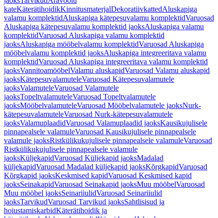
jaoks
Tarvikud
Äravoolu
kate
Käterätihoidik
Kinnitusmaterjal
Dekoratiivkatted
Aluskapiga
valamu komplektid
Aluskapiga kätepesuvalamu komplektid
Varuosad
Aluskapiga kätepesuvalamu komplektid jaoks
Aluskapiga valamu
komplektid
Varuosad Aluskapiga valamu komplektid
jaoks
Aluskapiga mööbelvalamu komplektid
Varuosad Aluskapiga
mööbelvalamu komplektid jaoks
Aluskapiga integreeritava valamu
komplektid
Varuosad Aluskapiga integreeritava valamu komplektid
jaoks
Vannitoamööbel
Valamu aluskapid
Varuosad Valamu aluskapid
jaoks
Kätepesuvalamutele
Varuosad Kätepesuvalamutele
jaoks
Valamutele
Varuosad Valamutele
jaoks
Topeltvalamutele
Varuosad Topeltvalamutele
jaoks
Mööbelvalamutele
Varuosad Mööbelvalamutele jaoks
Nurk-
kätepesuvalamutele
Varuosad Nurk-kätepesuvalamutele
jaoks
Valamuplaadid
Varuosad Valamuplaadid jaoks
Kausikujulisele
pinnapealsele valamule
Varuosad Kausikujulisele pinnapealsele
valamule jaoks
Ristkülikukujulisele pinnapealsele valamule
Varuosad
Ristkülikukujulisele pinnapealsele valamule
jaoks
Küljekapid
Varuosad Küljekapid jaoks
Madalad
küljekapid
Varuosad Madalad küljekapid jaoks
Kõrgkapid
Varuosad
Kõrgkapid jaoks
Keskmised kapid
Varuosad Keskmised kapid
jaoks
Seinakapid
Varuosad Seinakapid jaoks
Muu mööbel
Varuosad
Muu mööbel jaoks
Seinariiulid
Varuosad Seinariiulid
jaoks
Tarvikud
Varuosad Tarvikud jaoks
Sahtlisisud ja
hoiustamiskarbid
Käterätihoidik ja