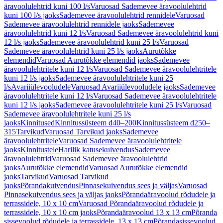
äravoolulehtrid kuni 100 l/s
Varuosad Sademevee äravoolulehtrid
kuni 100 l/s jaoks
Sademevee äravoolulehtrid rennidele
Varuosad
Sademevee äravoolulehtrid rennidele jaoks
Sademevee
äravoolulehtrid kuni 12 l/s
Varuosad Sademevee äravoolulehtrid kuni
12 l/s jaoks
Sademevee äravoolulehtrid kuni 25 l/s
Varuosad
Sademevee äravoolulehtrid kuni 25 l/s jaoks
Aurutõkke
elemendid
Varuosad Aurutõkke elemendid jaoks
Sademevee
äravoolulehtritele kuni 12 l/s
Varuosad Sademevee äravoolulehtritele
kuni 12 l/s jaoks
Sademevee äravoolulehtritele kuni 25
l/s
Avariiülevooludele
Varuosad Avariiülevooludele jaoks
Sademevee
äravoolulehtritele kuni 12 l/s
Varuosad Sademevee äravoolulehtritele
kuni 12 l/s jaoks
Sademevee äravoolulehtritele kuni 25 l/s
Varuosad
Sademevee äravoolulehtritele kuni 25 l/s
jaoks
Kinnitused
Kinnitussüsteem d40–200
Kinnitussüsteem d250–
315
Tarvikud
Varuosad Tarvikud jaoks
Sademevee
äravoolulehtritele
Varuosad Sademevee äravoolulehtritele
jaoks
Kinnitustele
Harilik katusekuivendus
Sademevee
äravoolulehtrid
Varuosad Sademevee äravoolulehtrid
jaoks
Aurutõkke elemendid
Varuosad Aurutõkke elemendid
jaoks
Tarvikud
Varuosad Tarvikud
jaoks
Põrandakuivendus
Pinnasekuivendus sees ja väljas
Varuosad
Pinnasekuivendus sees ja väljas jaoks
Põrandaäravoolud rõdudele ja
terrassidele, 10 x 10 cm
Varuosad Põrandaäravoolud rõdudele ja
terrassidele, 10 x 10 cm jaoks
Põrandaäravoolud 13 x 13 cm
Põranda
sissevoolud rõdudele ja terrassidele, 13 x 13 cm
Põrandasissevoolud