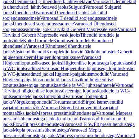
jaoks
Üleminekud ja ühendused, lahtivõetavad
Varuosad Üleminekud
ja ühendused, lahtivõetavad jaoks
Sulgurid
Varuosad Sulgurid
jaoks
Ühendused
Varuosad Ühendused jaoks
T-detailid
soojendusseadmele
Varuosad T-detailid soojendusseadmele
jaoks
Ühendused soojendusseadmele
Varuosad Ühendused
soojendusseadmele jaoks
Tarvikud Geberit Mapressile vask
Varuosad
Tarvikud Geberit Mapressile vask jaoks
Tihendid torudele ja
muhvidele
Katted torudele
Kinnitused torudele
Kinnitused
ühendustele
Varuosad Kinnitused ühendustele
jaoks
Süsteemitihendid
Komplektid kruvid äärikühendustele
Geberit
hügieenisüsteem
Hügieeniloputusüksused
Varuosad
Hügieeniloputusüksused jaoks
Hügieenilise loputusega loputuskastid
ja WC-juhtseadmed
Varuosad Hügieenilise loputusega loputuskastid
ja WC-juhtseadmed jaoks
Hügieeni-paigaldusmoodulid
Varuosad
Hügieeni-paigaldusmoodulid jaoks
Tarvikud hügieenilise
loputussüsteemiga loputuskastidele ja WC-juhtseadmetele
Varuosad
Tarvikud hügieenilise loputussüsteemiga loputuskastidele ja WC-
juhtseadmetele jaoks
Toiteplokid
Varuosad Toiteplokid
jaoks
Võrgukomponendid
Toruarmatuurid
Sirged istmeventiilid
varjatud montaažiks
Varuosad Sirged istmeventiilid varjatud
montaažiks jaoks
Mapress pressimisühendustega
Varuosad Mapress
pressimisühendustega jaoks
Kuulkraanid
Varuosad Kuulkraanid
jaoks
FlowFit pressühendustega
Varuosad FlowFit pressühendustega
jaoks
Mepla pressimisühendustega
Varuosad Mepla
pressimisühendustega jaoks
Mapress pressimisühendustega
Varuosad