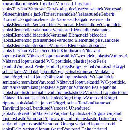
konsoolkoormustele
Tarvikud
Varuosad Tarvikud
jaoks
Tarvikud
Varuosad Tarvikud jaoks
Süsteemiseintele
Varuosad
Süsteemiseintele jaoks
Toitesüsteemidele
Veeärastusele
Geberit
Kombifix
Paigalduselemendid
Varuosad Paigalduselemendid
jaoks
Elemendid WC-pottidele
Varuosad Elemendid WC-pottidele
jaoks
Elemendid valamutele
Varuosad Elemendid valamutele
jaoks
Elemendid bideedele
Varuosad Elemendid bideedele
jaoks
Elemendid pissuaaridele
Varuosad Elemendid pissuaaridele
jaoks
Elemendid duššidele
Varuosad Elemendid duššidele
jaoks
Tarvikud
WC-elementidele
Kinnitustele
Nähtavad
loputuskastid
Nähtavad loputuskastid WC-pottidele, plastist
Varuosad
Nähtavad loputuskastid WC-pottidele, plastist jaoks
Peale
pandud
Varuosad Peale pandud jaoks
Kõrgel seinal
Varuosad Kõrgel
seinal jaoks
Madalal ja poolkõrgel, seinal
Varuosad Madalal ja
poolkõrgel, seinal jaoks
Nähtavad loputuskastid WC-pottidele,
sanitaarkeraamikast
Varuosad Nähtavad loputuskastid WC-pottidele,
sanitaarkeraamikast jaoks
Peale pandud
Varuosad Peale pandud
jaoks
Loputustorud nähtavad loputuskastidele
Varuosad Loputustorud
nähtavad loputuskastidele jaoks
Kõrgel rippuv
Varuosad Kõrgel
rippuv jaoks
Madalal ja poolkõrgel, seinal
Tarvikud
Varuosad
Tarvikud jaoks
Ühendused
Varuosad Ühendused
jaoks
Nurkventiilid
Mansetid
Varjatud loputuskastid
Sigma varjatud
loputuskastid
Varuosad Sigma varjatud loputuskastid jaoks
Omega
varjatud loputuskastid
Varuosad Omega varjatud loputuskastid
jaoks
Delta varjatud loputuskastid
Varuosad Delta varjatud