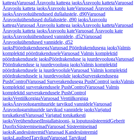
kattega
Varuosad Äravoolu kattega jaoks
Äravoolu katteta
Varuosad
Äravoolu katteta jaoks
Äravoolu kate
Varuosad Äravoolu kate
jaoks
Äravooluühendused dušialustele, d90
Varuosad
Äravooluühendused dušialustele, d90 jaoks
Äravoolu
kattega
Varuosad Äravoolu kattega jaoks
Äravoolu katteta
Varuosad
Äravoolu katteta jaoks
Äravoolu kate
Varuosad Äravoolu kate
jaoks
Äravooluühendused vannidele, d52
Varuosad
Äravooluühendused vannidele, d52
jaoks
Pöördrakendusega
Varuosad Pöördrakendusega jaoks
Valmis
komplektid pöördrakendusele
Varuosad Valmis komplektid
pöördrakendusele jaoks
Pöördrakenduse ja juurdevooluga
Varuosad
Pöördrakenduse ja juurdevooluga jaoks
Valmis komplektid
pöördrakendusele ja juurdevoolule
Varuosad Valmis komplektid
pöördrakendusele ja juurdevoolule jaoks
Surverakendusega
PushControl
Varuosad Surverakendusega PushControl jaoks
Valmis
komplektid surverakendusele PushControl
Varuosad Valmis
komplektid surverakendusele PushControl
jaoks
Ventiilkorgiga
Varuosad Ventiilkorgiga
jaoks
Äravoolugarnituuride tarvikud vannidele
Varuosad
Äravoolugarnituuride tarvikud vannidele jaoks
Varjatud
torukatkesti
Varuosad Varjatud torukatkesti
jaoks
Veeühendused
Installatsiooni- ja loputussüsteemid
Geberit
Duofix
Süsteemiseinad
Varuosad Süsteemiseinad
jaoks
Kandesüsteemid
Varuosad Kandesüsteemid
jaoks
Laudised
Tarvikud
Varuosad Tarvikud