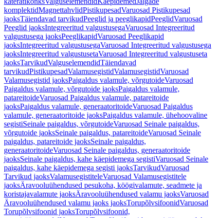
käterätikonks
Valguselemendid
Käepidemed
Jalgade
komplektid
Magnettahvlid
Pistikupesad
Varuosad Pistikupesad
jaoks
Täiendavad tarvikud
Peeglid ja peeglikapid
Peeglid
Varuosad
Peeglid jaoks
Integreeritud valgustusega
Varuosad Integreeritud
valgustusega jaoks
Peeglikapid
Varuosad Peeglikapid
jaoks
Integreeritud valgustusega
Varuosad Integreeritud valgustusega
jaoks
Integreeritud valgustuseta
Varuosad Integreeritud valgustuseta
jaoks
Tarvikud
Valguselemendid
Täiendavad
tarvikud
Pistikupesad
Valamusegistid
Valamusegistid
Varuosad
Valamusegistid jaoks
Paigaldus valamule, võrgutoide
Varuosad
Paigaldus valamule, võrgutoide jaoks
Paigaldus valamule,
patareitoide
Varuosad Paigaldus valamule, patareitoide
jaoks
Paigaldus valamule, generaatoritoide
Varuosad Paigaldus
valamule, generaatoritoide jaoks
Paigaldus valamule, ühehoovaline
segisti
Seinale paigaldus, võrgutoide
Varuosad Seinale paigaldus,
võrgutoide jaoks
Seinale paigaldus, patareitoide
Varuosad Seinale
paigaldus, patareitoide jaoks
Seinale paigaldus,
generaatoritoide
Varuosad Seinale paigaldus, generaatoritoide
jaoks
Seinale paigaldus, kahe käepidemega segisti
Varuosad Seinale
paigaldus, kahe käepidemega segisti jaoks
Tarvikud
Varuosad
Tarvikud jaoks
Valamusegistitele
Varuosad Valamusegistitele
jaoks
Äravooluühendused pesukoha, köögivalamute, seadmete ja
koristajavalamute jaoks
Äravooluühendused valamu jaoks
Varuosad
Äravooluühendused valamu jaoks jaoks
Torupõlvsifoonid
Varuosad
Torupõlvsifoonid jaoks
Torupõlvsifoonid,