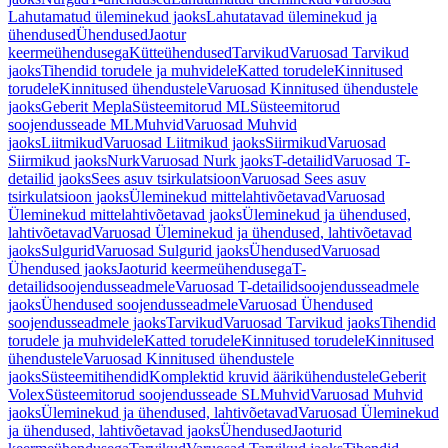
Lahutamatud üleminekud jaoks
Lahutatavad üleminekud ja
ühendused
Ühendused
Jaotur
keermeühendusega
Kütteühendused
Tarvikud
Varuosad Tarvikud
jaoks
Tihendid torudele ja muhvidele
Katted torudele
Kinnitused
torudele
Kinnitused ühendustele
Varuosad Kinnitused ühendustele
jaoks
Geberit Mepla
Süsteemitorud ML
Süsteemitorud
soojendusseade ML
Muhvid
Varuosad Muhvid
jaoks
Liitmikud
Varuosad Liitmikud jaoks
Siirmikud
Varuosad
Siirmikud jaoks
Nurk
Varuosad Nurk jaoks
T-detailid
Varuosad T-
detailid jaoks
Sees asuv tsirkulatsioon
Varuosad Sees asuv
tsirkulatsioon jaoks
Üleminekud mittelahtivõetavad
Varuosad
Üleminekud mittelahtivõetavad jaoks
Üleminekud ja ühendused,
lahtivõetavad
Varuosad Üleminekud ja ühendused, lahtivõetavad
jaoks
Sulgurid
Varuosad Sulgurid jaoks
Ühendused
Varuosad
Ühendused jaoks
Jaoturid keermeühendusega
T-
detailidsoojendusseadmele
Varuosad T-detailidsoojendusseadmele
jaoks
Ühendused soojendusseadmele
Varuosad Ühendused
soojendusseadmele jaoks
Tarvikud
Varuosad Tarvikud jaoks
Tihendid
torudele ja muhvidele
Katted torudele
Kinnitused torudele
Kinnitused
ühendustele
Varuosad Kinnitused ühendustele
jaoks
Süsteemitihendid
Komplektid kruvid äärikühendustele
Geberit
Volex
Süsteemitorud soojendusseade SL
Muhvid
Varuosad Muhvid
jaoks
Üleminekud ja ühendused, lahtivõetavad
Varuosad Üleminekud
ja ühendused, lahtivõetavad jaoks
Ühendused
Jaoturid