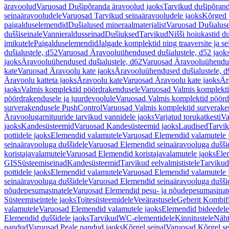
äravoolud
Varuosad Dušipõranda äravoolud jaoks
Tarvikud dušipõrand
seinaäravooludele
Varuosad Tarvikud seinaäravooludele jaoks
Kõrged 
paigalduselemendid
Dušialused mineraalmaterjalist
Varuosad Dušialuse
duššiseinale
Vannieraldusseinad
Dušiuksed
Tarvikud
Nišši hoiukastid d
imikutele
Paigalduselemendid
Jalgade komplektid ning traaversite ja s
dušialustele, d52
Varuosad Äravooluühendused dušialustele, d52 jaok
jaoks
Äravooluühendused dušialustele, d62
Varuosad Äravooluühenduse
kate
Varuosad Äravoolu kate jaoks
Äravooluühendused dušialustele, d
Äravoolu katteta jaoks
Äravoolu kate
Varuosad Äravoolu kate jaoks
Är
jaoks
Valmis komplektid pöördrakendusele
Varuosad Valmis komplekti
pöördrakendusele ja juurdevoolule
Varuosad Valmis komplektid pöördr
surverakendusele PushControl
Varuosad Valmis komplektid surverake
Äravoolugarnituuride tarvikud vannidele jaoks
Varjatud torukatkesti
Va
jaoks
Kandesüsteemid
Varuosad Kandesüsteemid jaoks
Laudised
Tarvi
pottidele jaoks
Elemendid valamutele
Varuosad Elemendid valamutele 
seinaäravooluga duššidele
Varuosad Elemendid seinaäravooluga duššid
koristajavalamutele
Varuosad Elemendid koristajavalamutele jaoks
Ele
GIS
Süsteemiseinad
Kandesüsteemid
Tarvikud eelvalmististele
Tarvikud 
pottidele jaoks
Elemendid valamutele
Varuosad Elemendid valamutele 
seinaäravooluga duššidele
Varuosad Elemendid seinaäravooluga duššid
nõudepesumasinatele
Varuosad Elemendid pesu- ja nõudepesumasinate
Süsteemiseintele jaoks
Toitesüsteemidele
Veeärastusele
Geberit Kombif
valamutele
Varuosad Elemendid valamutele jaoks
Elemendid bideedele
Elemendid duššidele jaoks
Tarvikud
WC-elementidele
Kinnitustele
Näht
pandud
Varuosad Peale pandud jaoks
Kõrgel seinal
Varuosad Kõrgel se