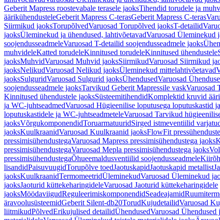
Geberit Mapress roostevabale terasele jaoks
Tihendid torudele ja muhv
äärikühendustele
Geberit Mapress C-teras
Geberit Mapress C-teras
Varu
Siirmikud jaoks
Torupõlved
Varuosad Torupõlved jaoks
T-detailid
Varuo
jaoks
Üleminekud ja ühendused, lahtivõetavad
Varuosad Üleminekud ja
soojendusseadmele
Varuosad T-detailid soojendusseadmele jaoks
Ühen
muhvidele
Katted torudele
Kinnitused torudele
Kinnitused ühendustele
jaoks
Muhvid
Varuosad Muhvid jaoks
Siirmikud
Varuosad Siirmikud ja
jaoks
Nelikud
Varuosad Nelikud jaoks
Üleminekud mittelahtivõetavad
V
jaoks
Sulgurid
Varuosad Sulgurid jaoks
Ühendused
Varuosad Ühenduse
soojendusseadmele jaoks
Tarvikud Geberit Mapressile vask
Varuosad T
Kinnitused ühendustele jaoks
Süsteemitihendid
Komplektid kruvid äär
ja WC-juhtseadmed
Varuosad Hügieenilise loputusega loputuskastid 
loputuskastidele ja WC-juhtseadmetele
Varuosad Tarvikud hügieenilis
jaoks
Võrgukomponendid
Toruarmatuurid
Sirged istmeventiilid varjat
jaoks
Kuulkraanid
Varuosad Kuulkraanid jaoks
FlowFit pressühendust
pressimisühendustega
Varuosad Mapress pressimisühendustega jaoks
K
pressimisühendustega
Varuosad Mepla pressimisühendustega jaoks
Vol
pressimisühendustega
Õhueemaldusventiilid soojendusseadmele
Kiirõh
lisandid
Paisuvuugid
Torupõlve toed
Jaotuskapid
Jaotuskapid metallist
Ja
jaoks
Kuulkraanid
Termomeetrid
Üleminekud
Varuosad Üleminekud ja
jaoks
Jaoturid küttekeharingidele
Varuosad Jaoturid küttekeharingidele
jaoks
Möödaviigud
Reguleerimiskomponendid
Seadeajamid
Ruumiterm
äravoolusüsteemid
Geberit Silent-db20
Torud
Kujudetailid
Varuosad Kuj
liitmikud
Põlved
Erikujulised detailid
Ühendused
Varuosad Ühendused 