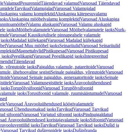
le
Valamud
Pesurennid
Täiendavad valamud
Varuosad Täiendavad
umidele
Tarvikud
Valamujalad
Varuosad Valamujalad
luskapiga valamu komplektid
Aluskapiga kätepesuvalamu
aoks
Aluskapiga mööbelvalamu komplektid
Varuosad Aluskapiga
annitoamööbel
Valamu aluskapid
Varuosad Valamu aluskapid
ele jaoks
Mööbelvalamutele
Varuosad Mööbelvalamutele jaoks
Nurk-
amule
Varuosad Kausikujulisele pinnapealsele valamule
 jaoks
Madalad küljekapid
Varuosad Madalad küljekapid
bel
Varuosad Muu mööbel jaoks
Seinariiulid
Varuosad Seinariiulid
omplektid
Magnettahvlid
Pistikupesad
Varuosad Pistikupesad
 jaoks
Peeglikapid
Varuosad Peeglikapid jaoks
Integreeritud
emendid
Täiendavad
e, võrgutoide jaoks
Paigaldus valamule, patareitoide
Varuosad
amule, ühehoovaline segisti
Seinale paigaldus, võrgutoide
Varuosad
itoide
Varuosad Seinale paigaldus, generaatoritoide jaoks
Seinale
stitele
Varuosad Valamusegistitele jaoks
Äravooluühendused
jaoks
Torupõlvsifoonid
Varuosad Torupõlvsifoonid
valamule jaoks
Torusifoonid valamule, ruumisäästumudel
Varuosad
used
ele
Varuosad Äravooluühendused köögivalamutele
ruosad Ühendusotsakud jaoks
Tarvikud
Varuosad Tarvikud
tud sifoonid
Varuosad Varjatud sifoonid jaoks
Pindpaigaldatud
sad Äravooluühendused koristajavalamule jaoks
Sifoonid
Varuosad
avooluventiilid jaoks
Tarvikud
Varuosad Tarvikud jaoks
Dušid ja
e
Varuosad Tarvikud duširennidele jaoks
Dušipõranda