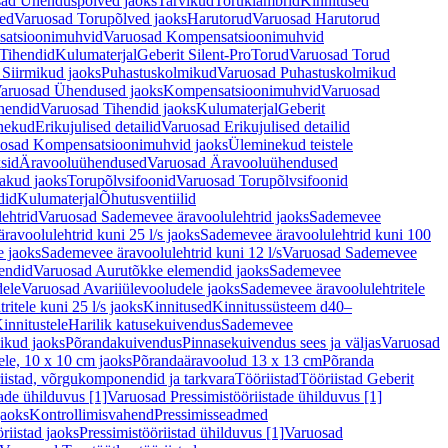
ad Ühenduspõlved jaoks
Tarvikud
Toruklambrid
Kinnitused
ed
Varuosad Torupõlved jaoks
Harutorud
Varuosad Harutorud
atsioonimuhvid
Varuosad Kompensatsioonimuhvid
Tihendid
Kulumaterjal
Geberit Silent-Pro
Torud
Varuosad Torud
Siirmikud jaoks
Puhastuskolmikud
Varuosad Puhastuskolmikud
aruosad Ühendused jaoks
Kompensatsioonimuhvid
Varuosad
hendid
Varuosad Tihendid jaoks
Kulumaterjal
Geberit
nekud
Erikujulised detailid
Varuosad Erikujulised detailid
osad Kompensatsioonimuhvid jaoks
Üleminekud teistele
sid
Äravooluühendused
Varuosad Äravooluühendused
akud jaoks
Torupõlvsifoonid
Varuosad Torupõlvsifoonid
did
Kulumaterjal
Õhutusventiilid
ehtrid
Varuosad Sademevee äravoolulehtrid jaoks
Sademevee
avoolulehtrid kuni 25 l/s jaoks
Sademevee äravoolulehtrid kuni 100
e jaoks
Sademevee äravoolulehtrid kuni 12 l/s
Varuosad Sademevee
endid
Varuosad Aurutõkke elemendid jaoks
Sademevee
dele
Varuosad Avariiülevooludele jaoks
Sademevee äravoolulehtritele
itele kuni 25 l/s jaoks
Kinnitused
Kinnitussüsteem d40–
innitustele
Harilik katusekuivendus
Sademevee
ikud jaoks
Põrandakuivendus
Pinnasekuivendus sees ja väljas
Varuosad
ele, 10 x 10 cm jaoks
Põrandaäravoolud 13 x 13 cm
Põranda
iistad, võrgukomponendid ja tarkvara
Tööriistad
Tööriistad Geberit
tade ühilduvus [1]
Varuosad Pressimistööriistade ühilduvus [1]
jaoks
Kontrollimisvahend
Pressimisseadmed
riistad jaoks
Pressimistööriistad ühilduvus [1]
Varuosad