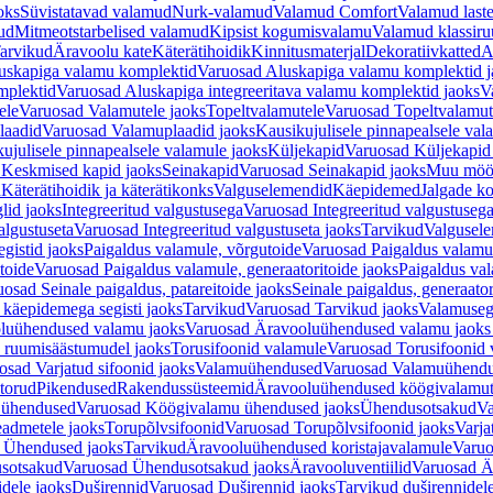
oks
Süvistatavad valamud
Nurk-valamud
Valamud Comfort
Valamud laste
ud
Mitmeotstarbelised valamud
Kipsist kogumisvalamu
Valamud klassiru
arvikud
Äravoolu kate
Käterätihoidik
Kinnitusmaterjal
Dekoratiivkatted
A
uskapiga valamu komplektid
Varuosad Aluskapiga valamu komplektid j
mplektid
Varuosad Aluskapiga integreeritava valamu komplektid jaoks
V
ele
Varuosad Valamutele jaoks
Topeltvalamutele
Varuosad Topeltvalamut
laadid
Varuosad Valamuplaadid jaoks
Kausikujulisele pinnapealsele val
ujulisele pinnapealsele valamule jaoks
Küljekapid
Varuosad Küljekapid
 Keskmised kapid jaoks
Seinakapid
Varuosad Seinakapid jaoks
Muu möö
d
Käterätihoidik ja käterätikonks
Valguselemendid
Käepidemed
Jalgade k
lid jaoks
Integreeritud valgustusega
Varuosad Integreeritud valgustusega
algustuseta
Varuosad Integreeritud valgustuseta jaoks
Tarvikud
Valgusel
gistid jaoks
Paigaldus valamule, võrgutoide
Varuosad Paigaldus valamul
toide
Varuosad Paigaldus valamule, generaatoritoide jaoks
Paigaldus val
osad Seinale paigaldus, patareitoide jaoks
Seinale paigaldus, generaator
 käepidemega segisti jaoks
Tarvikud
Varuosad Tarvikud jaoks
Valamusegi
luühendused valamu jaoks
Varuosad Äravooluühendused valamu jaoks 
 ruumisäästumudel jaoks
Torusifoonid valamule
Varuosad Torusifoonid 
osad Varjatud sifoonid jaoks
Valamuühendused
Varuosad Valamuühend
torud
Pikendused
Rakendussüsteemid
Äravooluühendused köögivalamut
 ühendused
Varuosad Köögivalamu ühendused jaoks
Ühendusotsakud
Va
admetele jaoks
Torupõlvsifoonid
Varuosad Torupõlvsifoonid jaoks
Varja
 Ühendused jaoks
Tarvikud
Äravooluühendused koristajavalamule
Varuo
sotsakud
Varuosad Ühendusotsakud jaoks
Äravooluventiilid
Varuosad Är
dele jaoks
Duširennid
Varuosad Duširennid jaoks
Tarvikud duširennidel