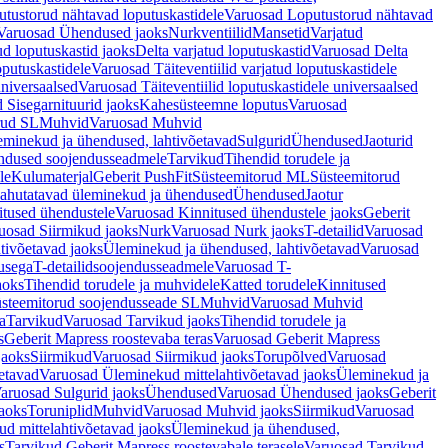
tustorud nähtavad loputuskastidele
Varuosad Loputustorud nähtavad
Varuosad Ühendused jaoks
Nurkventiilid
Mansetid
Varjatud
d loputuskastid jaoks
Delta varjatud loputuskastid
Varuosad Delta
oputuskastidele
Varuosad Täiteventiilid varjatud loputuskastidele
universaalsed
Varuosad Täiteventiilid loputuskastidele universaalsed
 Sisegarnituurid jaoks
Kahesüsteemne loputus
Varuosad
rud SL
Muhvid
Varuosad Muhvid
eminekud ja ühendused, lahtivõetavad
Sulgurid
Ühendused
Jaoturid
dused soojendusseadmele
Tarvikud
Tihendid torudele ja
le
Kulumaterjal
Geberit PushFit
Süsteemitorud ML
Süsteemitorud
ahutatavad üleminekud ja ühendused
Ühendused
Jaotur
itused ühendustele
Varuosad Kinnitused ühendustele jaoks
Geberit
uosad Siirmikud jaoks
Nurk
Varuosad Nurk jaoks
T-detailid
Varuosad
tivõetavad jaoks
Üleminekud ja ühendused, lahtivõetavad
Varuosad
usega
T-detailidsoojendusseadmele
Varuosad T-
aoks
Tihendid torudele ja muhvidele
Katted torudele
Kinnitused
steemitorud soojendusseade SL
Muhvid
Varuosad Muhvid
a
Tarvikud
Varuosad Tarvikud jaoks
Tihendid torudele ja
s
Geberit Mapress roostevaba teras
Varuosad Geberit Mapress
jaoks
Siirmikud
Varuosad Siirmikud jaoks
Torupõlved
Varuosad
etavad
Varuosad Üleminekud mittelahtivõetavad jaoks
Üleminekud ja
aruosad Sulgurid jaoks
Ühendused
Varuosad Ühendused jaoks
Geberit
aoks
Toruniplid
Muhvid
Varuosad Muhvid jaoks
Siirmikud
Varuosad
d mittelahtivõetavad jaoks
Üleminekud ja ühendused,
s
Tarvikud Geberit Mapress roostevabale terasele
Varuosad Tarvikud