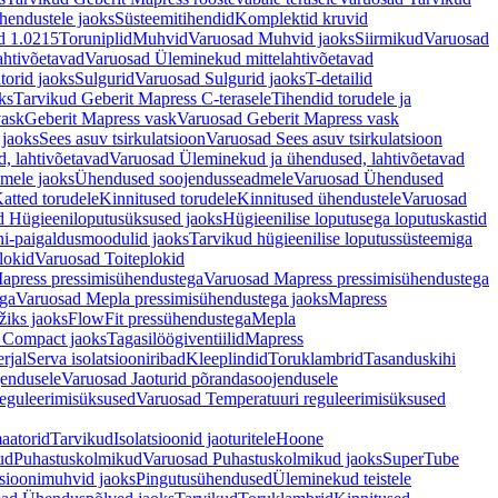
hendustele jaoks
Süsteemitihendid
Komplektid kruvid
d 1.0215
Toruniplid
Muhvid
Varuosad Muhvid jaoks
Siirmikud
Varuosad
ahtivõetavad
Varuosad Üleminekud mittelahtivõetavad
orid jaoks
Sulgurid
Varuosad Sulgurid jaoks
T-detailid
ks
Tarvikud Geberit Mapress C-terasele
Tihendid torudele ja
vask
Geberit Mapress vask
Varuosad Geberit Mapress vask
 jaoks
Sees asuv tsirkulatsioon
Varuosad Sees asuv tsirkulatsioon
, lahtivõetavad
Varuosad Üleminekud ja ühendused, lahtivõetavad
dmele jaoks
Ühendused soojendusseadmele
Varuosad Ühendused
atted torudele
Kinnitused torudele
Kinnitused ühendustele
Varuosad
d Hügieeniloputusüksused jaoks
Hügieenilise loputusega loputuskastid
i-paigaldusmoodulid jaoks
Tarvikud hügieenilise loputussüsteemiga
lokid
Varuosad Toiteplokid
apress pressimisühendustega
Varuosad Mapress pressimisühendustega
ega
Varuosad Mepla pressimisühendustega jaoks
Mapress
žiks jaoks
FlowFit pressühendustega
Mepla
 Compact jaoks
Tagasilöögiventiilid
Mapress
rjal
Serva isolatsiooniribad
Kleeplindid
Toruklambrid
Tasanduskihi
jendusele
Varuosad Jaoturid põrandasoojendusele
reguleerimisüksused
Varuosad Temperatuuri reguleerimisüksused
aatorid
Tarvikud
Isolatsioonid jaoturitele
Hoone
ud
Puhastuskolmikud
Varuosad Puhastuskolmikud jaoks
SuperTube
sioonimuhvid jaoks
Pingutusühendused
Üleminekud teistele