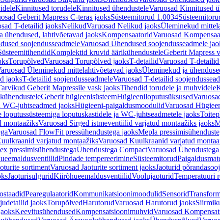
idele
Kinnitused torudele
Kinnitused ühendustele
Varuosad Kinnitused ü
osad Geberit Mapress C-teras jaoks
Süsteemitorud 1.0034
Süsteemitoru
sad T-detailid jaoks
Nelikud
Varuosad Nelikud jaoks
Üleminekud mittel
 ühendused, lahtivõetavad jaoks
Kompensaatorid
Varuosad Kompensaat
dused soojendusseadmele
Varuosad Ühendused soojendusseadmele jao
Süsteemitihendid
Komplektid kruvid äärikühendustele
Geberit Mapress 
oks
Torupõlved
Varuosad Torupõlved jaoks
T-detailid
Varuosad T-detailid
aruosad Üleminekud mittelahtivõetavad jaoks
Üleminekud ja ühendused
d jaoks
T-detailid soojendusseadmele
Varuosad T-detailid soojendussea
arvikud Geberit Mapressile vask jaoks
Tihendid torudele ja muhvidele
K
ikühendustele
Geberit hügieenisüsteem
Hügieeniloputusüksused
Varuosa
ja WC-juhtseadmed jaoks
Hügieeni-paigaldusmoodulid
Varuosad Hügieen
e loputussüsteemiga loputuskastidele ja WC-juhtseadmetele jaoks
Toitep
ud montaažiks
Varuosad Sirged istmeventiilid varjatud montaažiks jaoks
M
ega
Varuosad FlowFit pressühendustega jaoks
Mepla pressimisühendust
uulkraanid varjatud montaažiks
Varuosad Kuulkraanid varjatud montaa
ex pressimisühendustega
Ühendustega Compact
Varuosad Ühendustega
ueemaldusventiilid
Pindade tempereerimine
Süsteemitorud
Paigaldusmate
oturite sortiment
Varuosad Jaoturite sortiment jaoks
Jaoturid põrandasoo
oks
Jaoturisulgurid
Kiirõhueemaldusventiilid
Voolujaoturid
Temperatuuri 
ostaadid
Pearegulaatorid
Kommunikatsioonimoodulid
Sensorid
Transform
udetailid jaoks
Torupõlved
Harutorud
Varuosad Harutorud jaoks
Siirmik
jaoks
Keevitusühendused
Kompensatsioonimuhvid
Varuosad Kompensat