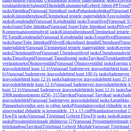
materjalidele
Varuosad Üleminekud teistele materjalidele jaoks
Äravoo
toruklambritele
Sulgurid
Tihendid
Kulumaterjal
Geberit Silent-PP
Torud
jaoks
Siirmikud
Varuosad Siirmikud jaoks
Puhastuskolmikud
Varuosad 
jaoks
Küünisühendused
Üleminekud teistele materjalidele
Äravooluühe
jaoks
Kujudetailid
Varuosad Kujudetailid jaoks
Torupõlved
Varuosad To
jaoks
SuperTube liitmikud
Varuosad SuperTube liitmikud jaoks
Põlved
Kompensatsioonimuhvid jaoks
Küünisühendused
Üleminekud teistele 
PE
Torud
Kujudetailid
Varuosad Kujudetailid jaoks
Torupõlved
Harutor
jaoks
SuperTube liitmikud
Põlved
Erikujulised detailid
Ühendused
Varuo
materjalidele
Varuosad Üleminekud teistele materjalidele jaoks
Keerme
jaoks
Ühenduspõlved
Varuosad Ühenduspõlved jaoks
Ühendusmuhvid
jaoks
Tigusifoonid
Varuosad Tigusifoonid jaoks
Tarvikud
Toruklambrid
veeärastuseks
Õhutusventiilid
Varuosad Õhutusventiilid jaoks
Energia t
äravoolulehtrid kuni 12 l/s
Varuosad Sademevee äravoolulehtrid kuni 1
l/s
Varuosad Sademevee äravoolulehtrid kuni 100 l/s jaoks
Sademevee ä
äravoolulehtrid kuni 12 l/s jaoks
Sademevee äravoolulehtrid kuni 25 l/
äravoolulehtritele kuni 12 l/s
Varuosad Sademevee äravoolulehtritele ku
kuni 12 l/s
Varuosad Sademevee äravoolulehtritele kuni 12 l/s jaoks
Sa
200
Kinnitussüsteem d250–315
Tarvikud
Varuosad Tarvikud jaoks
Sade
äravoolulehtrid
Varuosad Sademevee äravoolulehtrid jaoks
Aurutõkke 
Pinnasekuivendus sees ja väljas jaoks
Põrandaäravoolud rõdudele ja te
sissevoolud rõdudele ja terrassidele, 13 x 13 cm
Põrandasissevoolud 1
FlowFit jaoks
Varuosad Tööriistad Geberit FlowFit jaoks jaoks
Käsipre
jaoks
Pressimistööriistade ühilduvus [2]
Varuosad Pressimistööriistade 
tööriistadega
Tarvikud
Tööriistad Geberit Meplale
Varuosad Tööriistad 