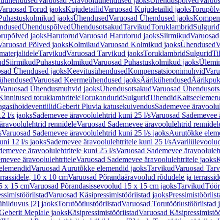
luühendused
Varuosad Äravooluühendused jaoks
Ühenduspõlved
Varuos
Varuosad Torud jaoks
Kujudetailid
Varuosad Kujudetailid jaoks
Torupõlv
Puhastuskolmikud jaoks
Ühendused
Varuosad Ühendused jaoks
Kompens
ndused
Ühenduspõlved
Ühendusotsakud
Tarvikud
Toruklambrid
Sulgurid
rupõlved jaoks
Harutorud
Varuosad Harutorud jaoks
Siirmikud
Varuosad 
Varuosad Põlved jaoks
Kolmikud
Varuosad Kolmikud jaoks
Ühendused
V
materjalidele
Tarvikud
Varuosad Tarvikud jaoks
Toruklambrid
Sulgurid
Ti
ud
Siirmikud
Puhastuskolmikud
Varuosad Puhastuskolmikud jaoks
Ülemi
sad Ühendused jaoks
Keevitusühendused
Kompensatsioonimuhvid
Varu
ühendused
Varuosad Keermeühendused jaoks
Äärikühendused
Äärikpuk
Varuosad Ühendusmuhvid jaoks
Ühendusotsakud
Varuosad Ühendusots
Kinnitused toruklambritele
Torukandurid
Sulgurid
Tihendid
Kaitseelemen
agasihoideventiilid
Geberit Pluvia katusekuivendus
Sademevee äravoolul
2 l/s jaoks
Sademevee äravoolulehtrid kuni 25 l/s
Varuosad Sademevee är
ravoolulehtrid rennidele
Varuosad Sademevee äravoolulehtrid rennidel
s
Varuosad Sademevee äravoolulehtrid kuni 25 l/s jaoks
Aurutõkke elem
ni 12 l/s jaoks
Sademevee äravoolulehtritele kuni 25 l/s
Avariiülevoolu
demevee äravoolulehtritele kuni 25 l/s
Varuosad Sademevee äravoolulehtr
mevee äravoolulehtritele
Varuosad Sademevee äravoolulehtritele jaoks
K
elemendid
Varuosad Aurutõkke elemendid jaoks
Tarvikud
Varuosad Tarv
rrassidele, 10 x 10 cm
Varuosad Põrandaäravoolud rõdudele ja terrassid
5 x 15 cm
Varuosad Põrandasissevoolud 15 x 15 cm jaoks
Tarvikud
Töör
ssimistööriistad
Varuosad Käsipressimistööriistad jaoks
Pressimistööriis
ühilduvus [2] jaoks
Torutöötlustööriistad
Varuosad Torutöötlustööriistad 
Geberit Meplale jaoks
Käsipressimistööriistad
Varuosad Käsipressimistöö