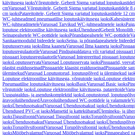
käivitusega jaoks
Võrgutoitele, Geberit Sigma varjatud loputuskastide
cm
Varuosad Võrgutoitele, Geberit Sigma varjatud loputuskastidele 8
cm jaoks
Patareitoitele, Geberit Sigma varjatud loputuskastidele 12 cm
WC-juhtseadmed pneumaatilise loputuskäivitusega jaoks
Kahesüsteems
WC-juhtseadmetele
Varuosad Tarvikud WC-juhtseadmetele jaoks
Paig
loputuse elektroonilise käivitusega jaoks
Ühendused
Geberit Monolith 
Seinapealsetele WC-pottidele jaoks
Põrandapealsetele WC-pottidele
Va
Sanitaarmoodulid bideedele jaoks
Seina- ja põrandapealsetele bideede
loputusservaga jaoks
Ilma kaaneta
Varuosad Ilma kaaneta jaoks
Pissuaa
loputusregulaatorile
Varuosad Pindpaigaldatava või varjatud pissuaari l
pissuaari loputusregulaatorile
Varuosad Integreeritud pissuaari loputusr
jaoks
Loputusservata
Varuosad Loputusservata jaoks
Pissuaarid, veeva
plastist eraldusseinad
Pissuaaride klaasist eraldusseinad
Pissuaaride san
üleminekud
Varuosad Loputustorud, loputuspõlved ja üleminekud jao
Loputuse elektroonilise käivitusega, võrgutoide jaoks
Loputuse elektro
Pneumaatilise loputuskäivitusega jaoks
Basic
Varuosad Basic jaoks
Pin
võrgutoide jaoks
Loputuse elektroonilise käivitusega, patareitoide
Varuo
Uuspaigaldus- ja asenduskomplektid jaoks
Loputustorud, loputuspõlv
äravooluühendused
Äravooluühendused WC-pottidele ja valamutele
V
jaoks
Ühendusotsakud
Varuosad Ühendusotsakud jaoks
Ühenduskompl
Ühendused PVC-st jaoks
Mansetid ja kattekübarad
Ülemineku- ja ühen
jaoks
Tigusifoonid
Varuosad Tigusifoonid jaoks
Torupõlvsifoonid
Varuo
jaoks
Ühendusotsakud
Varuosad Ühendusotsakud jaoks
Ühenduspõlve
jaoks
Torupõlvsifoonid
Varuosad Torupõlvsifoonid jaoks
Ühendusotsa
jaoks
Mööbelvalamud
Varuosad Mööbelvalamud jaoks
Pinnapealsed v