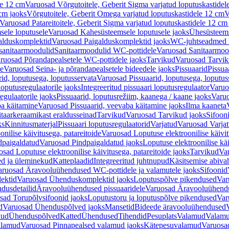
le 12 cm
Varuosad Võrgutoitele, Geberit Sigma varjatud loputuskastidel
 cm jaoks
Võrgutoitele, Geberit Omega varjatud loputuskastidele 12 cm
V
Varuosad Patareitoitele, Geberit Sigma varjatud loputuskastidele 12 cm
ele loputusele
Varuosad Kahesüsteemsele loputusele jaoks
Ühesüsteems
alduskomplektid
Varuosad Paigalduskomplektid jaoks
WC-juhtseadmed lo
sanitaarmoodulid
Sanitaarmoodulid WC-pottidele
Varuosad Sanitaarmoo
ruosad Põrandapealsetele WC-pottidele jaoks
Tarvikud
Varuosad Tarvik
le
Varuosad Seina- ja põrandapealsetele bideedele jaoks
Pissuaarid
Pissua
rid, loputusega, loputusservata
Varuosad Pissuaarid, loputusega, loputus
oputusregulaatorile jaoks
Integreeritud pissuaari loputusregulaator
Varuos
egulaatorile jaoks
Pissuaarid, loputusrežiim, kaanega / kaane jaoks
Varuo
ba käitamine
Varuosad Pissuaarid, veevaba käitamine jaoks
Ilma kaaneta
itaarkeraamikast eraldusseinad
Tarvikud
Varuosad Tarvikud jaoks
Sifooni
ks
Kinnitusmaterjal
Pissuaari loputusregulaatorid
Varjatud
Varuosad Varjat
onilise käivitusega, patareitoide
Varuosad Loputuse elektroonilise käivit
dpaigaldatud
Varuosad Pindpaigaldatud jaoks
Loputuse elektroonilise kä
sad Loputuse elektroonilise käivitusega, patareitoide jaoks
Tarvikud
Va
ed ja üleminekud
Katteplaadid
Integreeritud juhtnupud
Käsitsemise abiva
aruosad Äravooluühendused WC-pottidele ja valamutele jaoks
Sifoonid
ektid
Varuosad Ühenduskomplektid jaoks
Loputuspõlve pikendused
Var
dusdetailid
Äravooluühendused pissuaaridele
Varuosad Äravooluühendus
sad Torupõlvsifoonid jaoks
Loputustoru ja loputuspõlve pikendused
Var
d
Varuosad Ühenduspõlved jaoks
Mansetid
Bideede äravooluühendused
kud
Ühenduspõlved
Katted
Ühendused
Tihendid
Pesuplats
Valamud
Valam
alamud
Varuosad Pinnapealsed valamud jaoks
Kätepesuvalamud
Varuosa