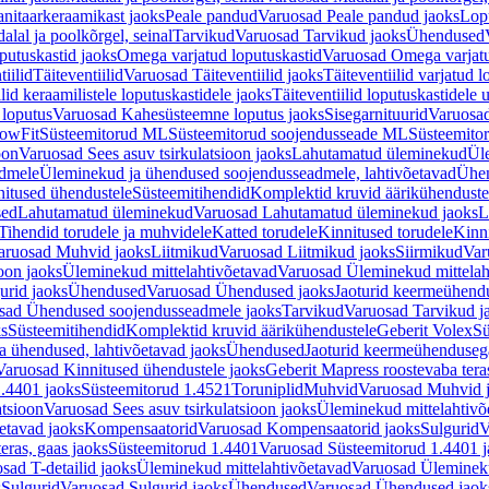
nitaarkeraamikast jaoks
Peale pandud
Varuosad Peale pandud jaoks
Lopu
alal ja poolkõrgel, seinal
Tarvikud
Varuosad Tarvikud jaoks
Ühendused
putuskastid jaoks
Omega varjatud loputuskastid
Varuosad Omega varjatu
tiilid
Täiteventiilid
Varuosad Täiteventiilid jaoks
Täiteventiilid varjatud l
lid keraamilistele loputuskastidele jaoks
Täiteventiilid loputuskastidele 
loputus
Varuosad Kahesüsteemne loputus jaoks
Sisegarnituurid
Varuosad
lowFit
Süsteemitorud ML
Süsteemitorud soojendusseade ML
Süsteemito
oon
Varuosad Sees asuv tsirkulatsioon jaoks
Lahutamatud üleminekud
Ül
admele
Üleminekud ja ühendused soojendusseadmele, lahtivõetavad
Ühen
itused ühendustele
Süsteemitihendid
Komplektid kruvid äärikühenduste
sed
Lahutamatud üleminekud
Varuosad Lahutamatud üleminekud jaoks
L
Tihendid torudele ja muhvidele
Katted torudele
Kinnitused torudele
Kinn
aruosad Muhvid jaoks
Liitmikud
Varuosad Liitmikud jaoks
Siirmikud
Var
oon jaoks
Üleminekud mittelahtivõetavad
Varuosad Üleminekud mittelah
urid jaoks
Ühendused
Varuosad Ühendused jaoks
Jaoturid keermeühend
sad Ühendused soojendusseadmele jaoks
Tarvikud
Varuosad Tarvikud j
ks
Süsteemitihendid
Komplektid kruvid äärikühendustele
Geberit Volex
Sü
 ühendused, lahtivõetavad jaoks
Ühendused
Jaoturid keermeühenduseg
Varuosad Kinnitused ühendustele jaoks
Geberit Mapress roostevaba tera
.4401 jaoks
Süsteemitorud 1.4521
Toruniplid
Muhvid
Varuosad Muhvid 
atsioon
Varuosad Sees asuv tsirkulatsioon jaoks
Üleminekud mittelahtivõ
etavad jaoks
Kompensaatorid
Varuosad Kompensaatorid jaoks
Sulgurid
V
eras, gaas jaoks
Süsteemitorud 1.4401
Varuosad Süsteemitorud 1.4401 j
sad T-detailid jaoks
Üleminekud mittelahtivõetavad
Varuosad Ülemineku
s
Sulgurid
Varuosad Sulgurid jaoks
Ühendused
Varuosad Ühendused jaok