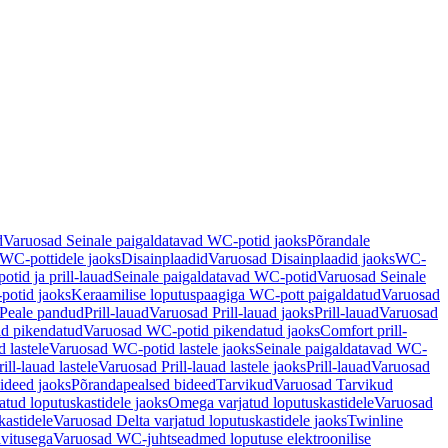
d
Varuosad Seinale paigaldatavad WC-potid jaoks
Põrandale
WC-pottidele jaoks
Disainplaadid
Varuosad Disainplaadid jaoks
WC-
tid ja prill-lauad
Seinale paigaldatavad WC-potid
Varuosad Seinale
potid jaoks
Keraamilise loputuspaagiga WC-pott paigaldatud
Varuosad
Peale pandud
Prill-lauad
Varuosad Prill-lauad jaoks
Prill-lauad
Varuosad
d pikendatud
Varuosad WC-potid pikendatud jaoks
Comfort prill-
 lastele
Varuosad WC-potid lastele jaoks
Seinale paigaldatavad WC-
rill-lauad lastele
Varuosad Prill-lauad lastele jaoks
Prill-lauad
Varuosad
ideed jaoks
Põrandapealsed bideed
Tarvikud
Varuosad Tarvikud
tud loputuskastidele jaoks
Omega varjatud loputuskastidele
Varuosad
kastidele
Varuosad Delta varjatud loputuskastidele jaoks
Twinline
ivitusega
Varuosad WC-juhtseadmed loputuse elektroonilise