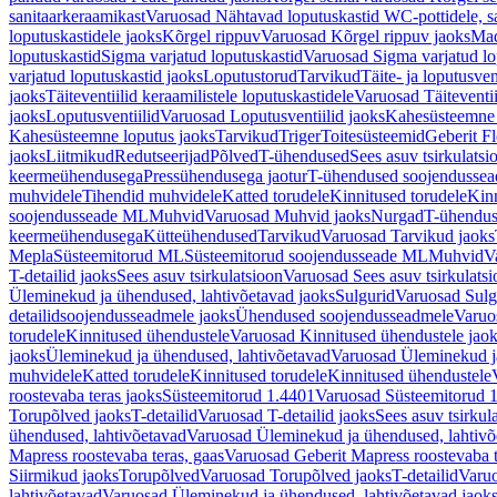
sanitaarkeraamikast
Varuosad Nähtavad loputuskastid WC-pottidele, sa
loputuskastidele jaoks
Kõrgel rippuv
Varuosad Kõrgel rippuv jaoks
Mad
loputuskastid
Sigma varjatud loputuskastid
Varuosad Sigma varjatud lo
varjatud loputuskastid jaoks
Loputustorud
Tarvikud
Täite- ja loputusven
jaoks
Täiteventiilid keraamilistele loputuskastidele
Varuosad Täiteventii
jaoks
Loputusventiilid
Varuosad Loputusventiilid jaoks
Kahesüsteemne 
Kahesüsteemne loputus jaoks
Tarvikud
Triger
Toitesüsteemid
Geberit F
jaoks
Liitmikud
Redutseerijad
Põlved
T-ühendused
Sees asuv tsirkulatsi
keermeühendusega
Pressühendusega jaotur
T-ühendused soojendusse
muhvidele
Tihendid muhvidele
Katted torudele
Kinnitused torudele
Kinn
soojendusseade ML
Muhvid
Varuosad Muhvid jaoks
Nurgad
T-ühendu
keermeühendusega
Kütteühendused
Tarvikud
Varuosad Tarvikud jaoks
Mepla
Süsteemitorud ML
Süsteemitorud soojendusseade ML
Muhvid
V
T-detailid jaoks
Sees asuv tsirkulatsioon
Varuosad Sees asuv tsirkulatsi
Üleminekud ja ühendused, lahtivõetavad jaoks
Sulgurid
Varuosad Sulg
detailidsoojendusseadmele jaoks
Ühendused soojendusseadmele
Varuo
torudele
Kinnitused ühendustele
Varuosad Kinnitused ühendustele jao
jaoks
Üleminekud ja ühendused, lahtivõetavad
Varuosad Üleminekud ja
muhvidele
Katted torudele
Kinnitused torudele
Kinnitused ühendustele
roostevaba teras jaoks
Süsteemitorud 1.4401
Varuosad Süsteemitorud 1
Torupõlved jaoks
T-detailid
Varuosad T-detailid jaoks
Sees asuv tsirkul
ühendused, lahtivõetavad
Varuosad Üleminekud ja ühendused, lahtivõ
Mapress roostevaba teras, gaas
Varuosad Geberit Mapress roostevaba t
Siirmikud jaoks
Torupõlved
Varuosad Torupõlved jaoks
T-detailid
Varuo
lahtivõetavad
Varuosad Üleminekud ja ühendused, lahtivõetavad jaok