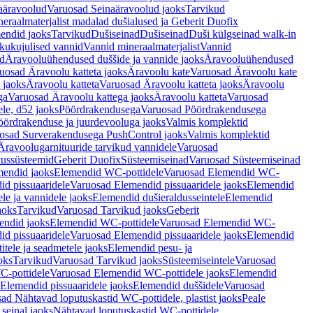
aäravoolud
Varuosad Seinaäravoolud jaoks
Tarvikud
eraalmaterjalist madalad dušialused ja Geberit Duofix
endid jaoks
Tarvikud
Dušiseinad
Dušiseinad
Duši külgseinad walk-in
ikukujulised vannid
Vannid mineraalmaterjalist
Vannid
ud
Äravooluühendused duššide ja vannide jaoks
Äravooluühendused
uosad Äravoolu katteta jaoks
Äravoolu kate
Varuosad Äravoolu kate
 jaoks
Äravoolu katteta
Varuosad Äravoolu katteta jaoks
Äravoolu
ga
Varuosad Äravoolu kattega jaoks
Äravoolu katteta
Varuosad
le, d52 jaoks
Pöördrakendusega
Varuosad Pöördrakendusega
ördrakenduse ja juurdevooluga jaoks
Valmis komplektid
osad Surverakendusega PushControl jaoks
Valmis komplektid
Äravoolugarnituuride tarvikud vannidele
Varuosad
utussüsteemid
Geberit Duofix
Süsteemiseinad
Varuosad Süsteemiseinad
mendid jaoks
Elemendid WC-pottidele
Varuosad Elemendid WC-
id pissuaaridele
Varuosad Elemendid pissuaaridele jaoks
Elemendid
le ja vannidele jaoks
Elemendid dušieraldusseintele
Elemendid
aoks
Tarvikud
Varuosad Tarvikud jaoks
Geberit
endid jaoks
Elemendid WC-pottidele
Varuosad Elemendid WC-
id pissuaaridele
Varuosad Elemendid pissuaaridele jaoks
Elemendid
tele ja seadmetele jaoks
Elemendid pesu- ja
oks
Tarvikud
Varuosad Tarvikud jaoks
Süsteemiseintele
Varuosad
-pottidele
Varuosad Elemendid WC-pottidele jaoks
Elemendid
Elemendid pissuaaridele jaoks
Elemendid duššidele
Varuosad
ad Nähtavad loputuskastid WC-pottidele, plastist jaoks
Peale
seinal jaoks
Nähtavad loputuskastid WC-pottidele,