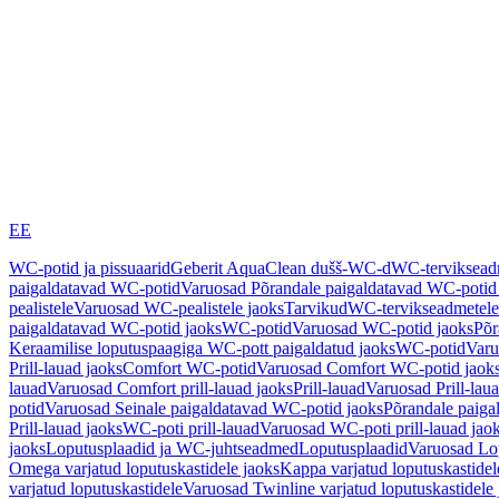
EE
WC-potid ja pissuaarid
Geberit AquaClean dušš-WC-d
WC-terviksea
paigaldatavad WC-potid
Varuosad Põrandale paigaldatavad WC-potid
pealistele
Varuosad WC-pealistele jaoks
Tarvikud
WC-tervikseadmetele
paigaldatavad WC-potid jaoks
WC-potid
Varuosad WC-potid jaoks
Põr
Keraamilise loputuspaagiga WC-pott paigaldatud jaoks
WC-potid
Varu
Prill-lauad jaoks
Comfort WC-potid
Varuosad Comfort WC-potid jaok
lauad
Varuosad Comfort prill-lauad jaoks
Prill-lauad
Varuosad Prill-lau
potid
Varuosad Seinale paigaldatavad WC-potid jaoks
Põrandale paiga
Prill-lauad jaoks
WC-poti prill-lauad
Varuosad WC-poti prill-lauad jao
jaoks
Loputusplaadid ja WC-juhtseadmed
Loputusplaadid
Varuosad Lop
Omega varjatud loputuskastidele jaoks
Kappa varjatud loputuskastidel
varjatud loputuskastidele
Varuosad Twinline varjatud loputuskastidele 