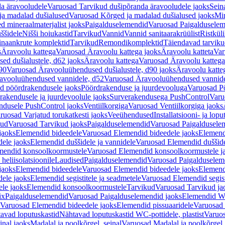
a äravooludele
Varuosad Tarvikud dušipõranda äravooludele jaoks
Sein
ja madalad dušialused
Varuosad Kõrged ja madalad dušialused jaoks
Min
d mineraalmaterjalist jaoks
Paigalduselemendid
Varuosad Paigalduselem
uššidele
Nišši hoiukastid
Tarvikud
Vannid
Vannid sanitaarakrüülist
Ristkül
einaankrute komplektid
Tarvikud
Remondikomplektid
Täiendavad tarvik
s
Äravoolu kattega
Varuosad Äravoolu kattega jaoks
Äravoolu katteta
Var
d dušialustele, d62 jaoks
Äravoolu kattega
Varuosad Äravoolu kattega
90
Varuosad Äravooluühendused dušialustele, d90 jaoks
Äravoolu katte
avooluühendused vannidele, d52
Varuosad Äravooluühendused vannide
d pöördrakendusele jaoks
Pöördrakenduse ja juurdevooluga
Varuosad Pö
akendusele ja juurdevoolule jaoks
Surverakendusega PushControl
Varu
ndusele PushControl jaoks
Ventiilkorgiga
Varuosad Ventiilkorgiga jaoks
ruosad Varjatud torukatkesti jaoks
Veeühendused
Installatsiooni- ja lop
kud
Varuosad Tarvikud jaoks
Paigalduselemendid
Varuosad Paigaldusele
jaoks
Elemendid bideedele
Varuosad Elemendid bideedele jaoks
Elemend
ele jaoks
Elemendid duššidele ja vannidele
Varuosad Elemendid duššide
mendid konsoolkoormustele
Varuosad Elemendid konsoolkoormustele j
heliisolatsioonile
Laudised
Paigalduselemendid
Varuosad Paigalduselem
jaoks
Elemendid bideedele
Varuosad Elemendid bideedele jaoks
Elemend
ele jaoks
Elemendid segistitele ja seadmetele
Varuosad Elemendid segisti
le jaoks
Elemendid konsoolkoormustele
Tarvikud
Varuosad Tarvikud ja
ix
Paigalduselemendid
Varuosad Paigalduselemendid jaoks
Elemendid WC
Varuosad Elemendid bideedele jaoks
Elemendid pissuaaridele
Varuosad 
avad loputuskastid
Nähtavad loputuskastid WC-pottidele, plastist
Varuos
inal jaoks
Madalal ja poolkõrgel, seinal
Varuosad Madalal ja poolkõrgel, 