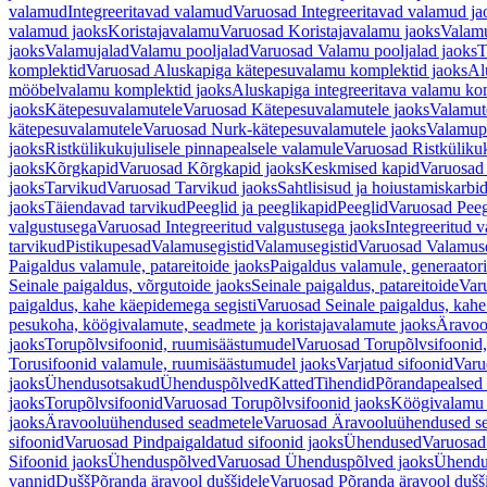
valamud
Integreeritavad valamud
Varuosad Integreeritavad valamud ja
valamud jaoks
Koristajavalamu
Varuosad Koristajavalamu jaoks
Valam
jaoks
Valamujalad
Valamu pooljalad
Varuosad Valamu pooljalad jaoks
T
komplektid
Varuosad Aluskapiga kätepesuvalamu komplektid jaoks
Al
mööbelvalamu komplektid jaoks
Aluskapiga integreeritava valamu ko
jaoks
Kätepesuvalamutele
Varuosad Kätepesuvalamutele jaoks
Valamut
kätepesuvalamutele
Varuosad Nurk-kätepesuvalamutele jaoks
Valamup
jaoks
Ristkülikukujulisele pinnapealsele valamule
Varuosad Ristkülikuk
jaoks
Kõrgkapid
Varuosad Kõrgkapid jaoks
Keskmised kapid
Varuosad
jaoks
Tarvikud
Varuosad Tarvikud jaoks
Sahtlisisud ja hoiustamiskarbi
jaoks
Täiendavad tarvikud
Peeglid ja peeglikapid
Peeglid
Varuosad Peeg
valgustusega
Varuosad Integreeritud valgustusega jaoks
Integreeritud v
tarvikud
Pistikupesad
Valamusegistid
Valamusegistid
Varuosad Valamuse
Paigaldus valamule, patareitoide jaoks
Paigaldus valamule, generaatori
Seinale paigaldus, võrgutoide jaoks
Seinale paigaldus, patareitoide
Varu
paigaldus, kahe käepidemega segisti
Varuosad Seinale paigaldus, kahe
pesukoha, köögivalamute, seadmete ja koristajavalamute jaoks
Äravoo
jaoks
Torupõlvsifoonid, ruumisäästumudel
Varuosad Torupõlvsifoonid,
Torusifoonid valamule, ruumisäästumudel jaoks
Varjatud sifoonid
Varu
jaoks
Ühendusotsakud
Ühenduspõlved
Katted
Tihendid
Põrandapealsed 
jaoks
Torupõlvsifoonid
Varuosad Torupõlvsifoonid jaoks
Köögivalamu
jaoks
Äravooluühendused seadmetele
Varuosad Äravooluühendused se
sifoonid
Varuosad Pindpaigaldatud sifoonid jaoks
Ühendused
Varuosad
Sifoonid jaoks
Ühenduspõlved
Varuosad Ühenduspõlved jaoks
Ühendu
vannid
Dušš
Põranda äravool duššidele
Varuosad Põranda äravool dušši