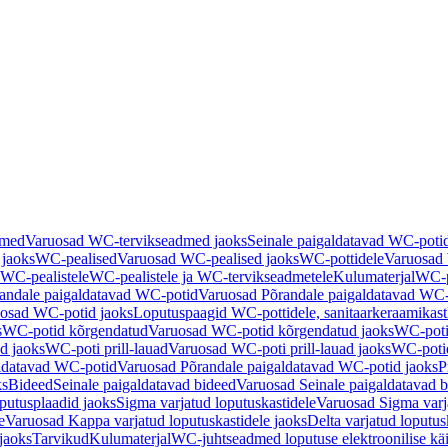
dmed
Varuosad WC-tervikseadmed jaoks
Seinale paigaldatavad WC-poti
 jaoks
WC-pealised
Varuosad WC-pealised jaoks
WC-pottidele
Varuosad 
WC-pealistele
WC-pealistele ja WC-tervikseadmetele
Kulumaterjal
WC-po
andale paigaldatavad WC-potid
Varuosad Põrandale paigaldatavad WC-
osad WC-potid jaoks
Loputuspaagid WC-pottidele, sanitaarkeraamikast
s
WC-potid kõrgendatud
Varuosad WC-potid kõrgendatud jaoks
WC-poti
ad jaoks
WC-poti prill-lauad
Varuosad WC-poti prill-lauad jaoks
WC-potid
ldatavad WC-potid
Varuosad Põrandale paigaldatavad WC-potid jaoks
P
ks
Bideed
Seinale paigaldatavad bideed
Varuosad Seinale paigaldatavad b
utusplaadid jaoks
Sigma varjatud loputuskastidele
Varuosad Sigma varja
e
Varuosad Kappa varjatud loputuskastidele jaoks
Delta varjatud loputus
jaoks
Tarvikud
Kulumaterjal
WC-juhtseadmed loputuse elektroonilise kä