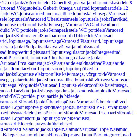
e 12 cm jaoks
Võrgutoitele, Geberit Sigma varjatud loputuskastidele 8
aruosad Võrgutoitele, Geberit Omega varjatud loputuskastidele 12
 jaoks
WC-juhtseadmed pneumaatilise loputuskäivitusega
Varuosad
ele loputusele
Varuosad Ühesüsteemsele loputusele jaoks
Tarvikud
putuse elektroonilise käivitusega
Varuosad WC-juhtseadmed
dulid WC-pottidele jaoks
Seinapealsetele WC-pottidele
Varuosad
ud jaoks
Kulumaterjal
Sanitaarmoodulid bideedele
Varuosad
arid, loputusega, loputusservaga
Varuosad Pissuaarid, loputusega,
servata jaoks
Pindpaigaldatava või varjatud pissuaari
ad Integreeritud pissuaari loputusregulaator jaoks
Integreeritud
sad Pissuaarid, loputusrežiim, kaanega / kaane jaoks
Varuosad Ilma kaaneta jaoks
Pissuaaride eraldusseinad
Pissuaaride
d ja sifoonitarvikud
Loputustorud, loputuspõlved ja
ud jaoks
Loputuse elektroonilise käivitusega, võrgutoide
Varuosad
usega, patareitoide jaoks
Pneumaatilise loputuskäivitusega
Varuosad
ivitusega, võrgutoide
Varuosad Loputuse elektroonilise käivitusega,
ruosad Tarvikud jaoks
Uuspaigaldus- ja asenduskomplektid
Varuosad
hendid
WC-pottide, pissuaaride ja bideede
Varuosad Sifoonid jaoks
Ühenduspõlved
Varuosad Ühenduspõlved
uosad Loputuspõlve pikendused jaoks
Ühendused PVC-st
Varuosad
ed pissuaaridele jaoks
Pissuaari sifoonid
Varuosad Pissuaari sifoonid
uosad Loputustoru ja loputuspõlve pikendused
Varuosad Bideede äravooluühendused
ud
Varuosad Valamud jaoks
Topeltvalamud
Varuosad Topeltvalamud
d Kätepesuvalamud jaoks
Nurk-kätepesuvalamud
Poolintegreeritavad