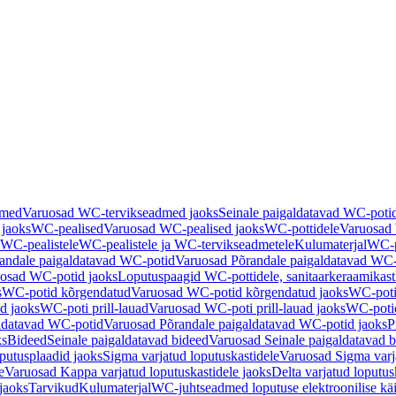
dmed
Varuosad WC-tervikseadmed jaoks
Seinale paigaldatavad WC-poti
 jaoks
WC-pealised
Varuosad WC-pealised jaoks
WC-pottidele
Varuosad 
WC-pealistele
WC-pealistele ja WC-tervikseadmetele
Kulumaterjal
WC-po
andale paigaldatavad WC-potid
Varuosad Põrandale paigaldatavad WC-
osad WC-potid jaoks
Loputuspaagid WC-pottidele, sanitaarkeraamikast
s
WC-potid kõrgendatud
Varuosad WC-potid kõrgendatud jaoks
WC-poti
ad jaoks
WC-poti prill-lauad
Varuosad WC-poti prill-lauad jaoks
WC-potid
ldatavad WC-potid
Varuosad Põrandale paigaldatavad WC-potid jaoks
P
ks
Bideed
Seinale paigaldatavad bideed
Varuosad Seinale paigaldatavad b
utusplaadid jaoks
Sigma varjatud loputuskastidele
Varuosad Sigma varja
e
Varuosad Kappa varjatud loputuskastidele jaoks
Delta varjatud loputus
jaoks
Tarvikud
Kulumaterjal
WC-juhtseadmed loputuse elektroonilise kä