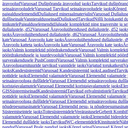
äravoolud
Varuosad Dušipõranda äravoolud jaoks
Tarvikud dušipõrand
seinaäravooludele
Varuosad Tarvikud seinaäravooludele jaoks
Kõrged 
paigalduselemendid
Dušialused mineraalmaterjalist
Varuosad Dušialuse
duššiseinale
Vannieraldusseinad
Dušiuksed
Tarvikud
Nišši hoiukastid d
imikutele
Paigalduselemendid
Jalgade komplektid ning traaversite ja s
dušialustele, d52
Varuosad Äravooluühendused dušialustele, d52 jaok
jaoks
Äravooluühendused dušialustele, d62
Varuosad Äravooluühenduse
kate
Varuosad Äravoolu kate jaoks
Äravooluühendused dušialustele, d
Äravoolu katteta jaoks
Äravoolu kate
Varuosad Äravoolu kate jaoks
Är
jaoks
Valmis komplektid pöördrakendusele
Varuosad Valmis komplekti
pöördrakendusele ja juurdevoolule
Varuosad Valmis komplektid pöördr
surverakendusele PushControl
Varuosad Valmis komplektid surverake
Äravoolugarnituuride tarvikud vannidele jaoks
Varjatud torukatkesti
Va
jaoks
Kandesüsteemid
Varuosad Kandesüsteemid jaoks
Laudised
Tarvi
pottidele jaoks
Elemendid valamutele
Varuosad Elemendid valamutele 
seinaäravooluga duššidele
Varuosad Elemendid seinaäravooluga duššid
koristajavalamutele
Varuosad Elemendid koristajavalamutele jaoks
Ele
GIS
Süsteemiseinad
Kandesüsteemid
Tarvikud eelvalmististele
Tarvikud 
pottidele jaoks
Elemendid valamutele
Varuosad Elemendid valamutele 
seinaäravooluga duššidele
Varuosad Elemendid seinaäravooluga duššid
nõudepesumasinatele
Varuosad Elemendid pesu- ja nõudepesumasinate
Süsteemiseintele jaoks
Toitesüsteemidele
Veeärastusele
Geberit Kombif
valamutele
Varuosad Elemendid valamutele jaoks
Elemendid bideedele
Elemendid duššidele jaoks
Tarvikud
WC-elementidele
Kinnitustele
Näht
pandud
Varuosad Peale pandud jaoks
Kõrgel seinal
Varuosad Kõrgel se