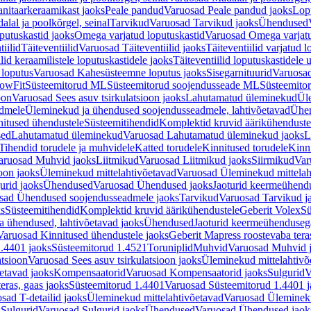
nitaarkeraamikast jaoks
Peale pandud
Varuosad Peale pandud jaoks
Lopu
alal ja poolkõrgel, seinal
Tarvikud
Varuosad Tarvikud jaoks
Ühendused
putuskastid jaoks
Omega varjatud loputuskastid
Varuosad Omega varjatu
tiilid
Täiteventiilid
Varuosad Täiteventiilid jaoks
Täiteventiilid varjatud l
lid keraamilistele loputuskastidele jaoks
Täiteventiilid loputuskastidele 
loputus
Varuosad Kahesüsteemne loputus jaoks
Sisegarnituurid
Varuosad
lowFit
Süsteemitorud ML
Süsteemitorud soojendusseade ML
Süsteemito
oon
Varuosad Sees asuv tsirkulatsioon jaoks
Lahutamatud üleminekud
Ül
admele
Üleminekud ja ühendused soojendusseadmele, lahtivõetavad
Ühen
itused ühendustele
Süsteemitihendid
Komplektid kruvid äärikühenduste
sed
Lahutamatud üleminekud
Varuosad Lahutamatud üleminekud jaoks
L
Tihendid torudele ja muhvidele
Katted torudele
Kinnitused torudele
Kinn
aruosad Muhvid jaoks
Liitmikud
Varuosad Liitmikud jaoks
Siirmikud
Var
oon jaoks
Üleminekud mittelahtivõetavad
Varuosad Üleminekud mittelah
urid jaoks
Ühendused
Varuosad Ühendused jaoks
Jaoturid keermeühend
sad Ühendused soojendusseadmele jaoks
Tarvikud
Varuosad Tarvikud j
ks
Süsteemitihendid
Komplektid kruvid äärikühendustele
Geberit Volex
Sü
 ühendused, lahtivõetavad jaoks
Ühendused
Jaoturid keermeühenduseg
Varuosad Kinnitused ühendustele jaoks
Geberit Mapress roostevaba tera
.4401 jaoks
Süsteemitorud 1.4521
Toruniplid
Muhvid
Varuosad Muhvid 
atsioon
Varuosad Sees asuv tsirkulatsioon jaoks
Üleminekud mittelahtivõ
etavad jaoks
Kompensaatorid
Varuosad Kompensaatorid jaoks
Sulgurid
V
eras, gaas jaoks
Süsteemitorud 1.4401
Varuosad Süsteemitorud 1.4401 j
sad T-detailid jaoks
Üleminekud mittelahtivõetavad
Varuosad Ülemineku
s
Sulgurid
Varuosad Sulgurid jaoks
Ühendused
Varuosad Ühendused jaok