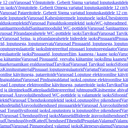
le 12 cm
Varuosad Võrgutoitele, Geberit Sigma varjatud loputuskastidel
 cm jaoks
Võrgutoitele, Geberit Omega varjatud loputuskastidele 12 cm
V
Varuosad Patareitoitele, Geberit Sigma varjatud loputuskastidele 12 cm
ele loputusele
Varuosad Kahesüsteemsele loputusele jaoks
Ühesüsteems
alduskomplektid
Varuosad Paigalduskomplektid jaoks
WC-juhtseadmed lo
sanitaarmoodulid
Sanitaarmoodulid WC-pottidele
Varuosad Sanitaarmoo
ruosad Põrandapealsetele WC-pottidele jaoks
Tarvikud
Varuosad Tarvik
le
Varuosad Seina- ja põrandapealsetele bideedele jaoks
Pissuaarid
Pissua
rid, loputusega, loputusservata
Varuosad Pissuaarid, loputusega, loputus
oputusregulaatorile jaoks
Integreeritud pissuaari loputusregulaator
Varuos
egulaatorile jaoks
Pissuaarid, loputusrežiim, kaanega / kaane jaoks
Varuo
ba käitamine
Varuosad Pissuaarid, veevaba käitamine jaoks
Ilma kaaneta
itaarkeraamikast eraldusseinad
Tarvikud
Varuosad Tarvikud jaoks
Sifooni
ks
Kinnitusmaterjal
Pissuaari loputusregulaatorid
Varjatud
Varuosad Varjat
onilise käivitusega, patareitoide
Varuosad Loputuse elektroonilise käivit
dpaigaldatud
Varuosad Pindpaigaldatud jaoks
Loputuse elektroonilise kä
sad Loputuse elektroonilise käivitusega, patareitoide jaoks
Tarvikud
Va
ed ja üleminekud
Katteplaadid
Integreeritud juhtnupud
Käsitsemise abiva
aruosad Äravooluühendused WC-pottidele ja valamutele jaoks
Sifoonid
ektid
Varuosad Ühenduskomplektid jaoks
Loputuspõlve pikendused
Var
dusdetailid
Äravooluühendused pissuaaridele
Varuosad Äravooluühendus
sad Torupõlvsifoonid jaoks
Loputustoru ja loputuspõlve pikendused
Var
d
Varuosad Ühenduspõlved jaoks
Mansetid
Bideede äravooluühendused
kud
Ühenduspõlved
Katted
Ühendused
Tihendid
Pesuplats
Valamud
Valam
alamud
Varuosad Pinnapealsed valamud jaoks
Kätepesuvalamud
Varuosa