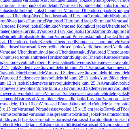
luühendused
Varuosad Äravooluühendused jaoks
Ühenduspõlved
Varuos
Varuosad Torud jaoks
Kujudetailid
Varuosad Kujudetailid jaoks
Torupõlv
Puhastuskolmikud jaoks
Ühendused
Varuosad Ühendused jaoks
Kompens
ndused
Ühenduspõlved
Ühendusotsakud
Tarvikud
Toruklambrid
Sulgurid
rupõlved jaoks
Harutorud
Varuosad Harutorud jaoks
Siirmikud
Varuosad 
Varuosad Põlved jaoks
Kolmikud
Varuosad Kolmikud jaoks
Ühendused
V
materjalidele
Tarvikud
Varuosad Tarvikud jaoks
Toruklambrid
Sulgurid
Ti
ud
Siirmikud
Puhastuskolmikud
Varuosad Puhastuskolmikud jaoks
Ülemi
sad Ühendused jaoks
Keevitusühendused
Kompensatsioonimuhvid
Varu
ühendused
Varuosad Keermeühendused jaoks
Äärikühendused
Äärikpuk
Varuosad Ühendusmuhvid jaoks
Ühendusotsakud
Varuosad Ühendusots
Kinnitused toruklambritele
Torukandurid
Sulgurid
Tihendid
Kaitseelemen
agasihoideventiilid
Geberit Pluvia katusekuivendus
Sademevee äravoolul
2 l/s jaoks
Sademevee äravoolulehtrid kuni 25 l/s
Varuosad Sademevee är
ravoolulehtrid rennidele
Varuosad Sademevee äravoolulehtrid rennidel
s
Varuosad Sademevee äravoolulehtrid kuni 25 l/s jaoks
Aurutõkke elem
ni 12 l/s jaoks
Sademevee äravoolulehtritele kuni 25 l/s
Avariiülevoolu
demevee äravoolulehtritele kuni 25 l/s
Varuosad Sademevee äravoolulehtr
mevee äravoolulehtritele
Varuosad Sademevee äravoolulehtritele jaoks
K
elemendid
Varuosad Aurutõkke elemendid jaoks
Tarvikud
Varuosad Tarv
rrassidele, 10 x 10 cm
Varuosad Põrandaäravoolud rõdudele ja terrassid
5 x 15 cm
Varuosad Põrandasissevoolud 15 x 15 cm jaoks
Tarvikud
Töör
ssimistööriistad
Varuosad Käsipressimistööriistad jaoks
Pressimistööriis
ühilduvus [2] jaoks
Torutöötlustööriistad
Varuosad Torutöötlustööriistad 
Geberit Meplale jaoks
Käsipressimistööriistad
Varuosad Käsipressimistöö