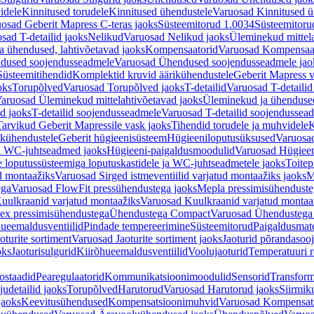
idele
Kinnitused torudele
Kinnitused ühendustele
Varuosad Kinnitused ü
osad Geberit Mapress C-teras jaoks
Süsteemitorud 1.0034
Süsteemitoru
sad T-detailid jaoks
Nelikud
Varuosad Nelikud jaoks
Üleminekud mittel
 ühendused, lahtivõetavad jaoks
Kompensaatorid
Varuosad Kompensaat
dused soojendusseadmele
Varuosad Ühendused soojendusseadmele jao
Süsteemitihendid
Komplektid kruvid äärikühendustele
Geberit Mapress 
oks
Torupõlved
Varuosad Torupõlved jaoks
T-detailid
Varuosad T-detailid
aruosad Üleminekud mittelahtivõetavad jaoks
Üleminekud ja ühendused
d jaoks
T-detailid soojendusseadmele
Varuosad T-detailid soojendussea
arvikud Geberit Mapressile vask jaoks
Tihendid torudele ja muhvidele
K
ikühendustele
Geberit hügieenisüsteem
Hügieeniloputusüksused
Varuosa
ja WC-juhtseadmed jaoks
Hügieeni-paigaldusmoodulid
Varuosad Hügieen
e loputussüsteemiga loputuskastidele ja WC-juhtseadmetele jaoks
Toitep
ud montaažiks
Varuosad Sirged istmeventiilid varjatud montaažiks jaoks
M
ega
Varuosad FlowFit pressühendustega jaoks
Mepla pressimisühendust
uulkraanid varjatud montaažiks
Varuosad Kuulkraanid varjatud montaa
ex pressimisühendustega
Ühendustega Compact
Varuosad Ühendustega
ueemaldusventiilid
Pindade tempereerimine
Süsteemitorud
Paigaldusmate
oturite sortiment
Varuosad Jaoturite sortiment jaoks
Jaoturid põrandasoo
oks
Jaoturisulgurid
Kiirõhueemaldusventiilid
Voolujaoturid
Temperatuuri 
ostaadid
Pearegulaatorid
Kommunikatsioonimoodulid
Sensorid
Transform
udetailid jaoks
Torupõlved
Harutorud
Varuosad Harutorud jaoks
Siirmik
jaoks
Keevitusühendused
Kompensatsioonimuhvid
Varuosad Kompensat