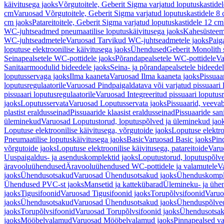
käivitusega jaoks
Võrgutoitele, Geberit Sigma varjatud loputuskastide
cm
Varuosad Võrgutoitele, Geberit Sigma varjatud loputuskastidele 8
cm jaoks
Patareitoitele, Geberit Sigma varjatud loputuskastidele 12 cm
WC-juhtseadmed pneumaatilise loputuskäivitusega jaoks
Kahesüsteems
WC-juhtseadmetele
Varuosad Tarvikud WC-juhtseadmetele jaoks
Paig
loputuse elektroonilise käivitusega jaoks
Ühendused
Geberit Monolith 
Seinapealsetele WC-pottidele jaoks
Põrandapealsetele WC-pottidele
Va
Sanitaarmoodulid bideedele jaoks
Seina- ja põrandapealsetele bideede
loputusservaga jaoks
Ilma kaaneta
Varuosad Ilma kaaneta jaoks
Pissuaa
loputusregulaatorile
Varuosad Pindpaigaldatava või varjatud pissuaari l
pissuaari loputusregulaatorile
Varuosad Integreeritud pissuaari loputusr
jaoks
Loputusservata
Varuosad Loputusservata jaoks
Pissuaarid, veeva
plastist eraldusseinad
Pissuaaride klaasist eraldusseinad
Pissuaaride san
üleminekud
Varuosad Loputustorud, loputuspõlved ja üleminekud jao
Loputuse elektroonilise käivitusega, võrgutoide jaoks
Loputuse elektro
Pneumaatilise loputuskäivitusega jaoks
Basic
Varuosad Basic jaoks
Pin
võrgutoide jaoks
Loputuse elektroonilise käivitusega, patareitoide
Varuo
Uuspaigaldus- ja asenduskomplektid jaoks
Loputustorud, loputuspõlv
äravooluühendused
Äravooluühendused WC-pottidele ja valamutele
V
jaoks
Ühendusotsakud
Varuosad Ühendusotsakud jaoks
Ühenduskompl
Ühendused PVC-st jaoks
Mansetid ja kattekübarad
Ülemineku- ja ühen
jaoks
Tigusifoonid
Varuosad Tigusifoonid jaoks
Torupõlvsifoonid
Varuo
jaoks
Ühendusotsakud
Varuosad Ühendusotsakud jaoks
Ühenduspõlve
jaoks
Torupõlvsifoonid
Varuosad Torupõlvsifoonid jaoks
Ühendusotsa
jaoks
Mööbelvalamud
Varuosad Mööbelvalamud jaoks
Pinnapealsed v