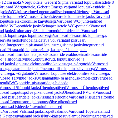
e 12 cm jaoks
Võrgutoitele, Geberit Sigma varjatud loputuskastidele 8
aruosad Võrgutoitele, Geberit Omega varjatud loputuskastidele 12
 jaoks
WC-juhtseadmed pneumaatilise loputuskäivitusega
Varuosad
ele loputusele
Varuosad Ühesüsteemsele loputusele jaoks
Tarvikud
putuse elektroonilise käivitusega
Varuosad WC-juhtseadmed
dulid WC-pottidele jaoks
Seinapealsetele WC-pottidele
Varuosad
ud jaoks
Kulumaterjal
Sanitaarmoodulid bideedele
Varuosad
arid, loputusega, loputusservaga
Varuosad Pissuaarid, loputusega,
servata jaoks
Pindpaigaldatava või varjatud pissuaari
ad Integreeritud pissuaari loputusregulaator jaoks
Integreeritud
sad Pissuaarid, loputusrežiim, kaanega / kaane jaoks
Varuosad Ilma kaaneta jaoks
Pissuaaride eraldusseinad
Pissuaaride
d ja sifoonitarvikud
Loputustorud, loputuspõlved ja
ud jaoks
Loputuse elektroonilise käivitusega, võrgutoide
Varuosad
usega, patareitoide jaoks
Pneumaatilise loputuskäivitusega
Varuosad
ivitusega, võrgutoide
Varuosad Loputuse elektroonilise käivitusega,
ruosad Tarvikud jaoks
Uuspaigaldus- ja asenduskomplektid
Varuosad
hendid
WC-pottide, pissuaaride ja bideede
Varuosad Sifoonid jaoks
Ühenduspõlved
Varuosad Ühenduspõlved
uosad Loputuspõlve pikendused jaoks
Ühendused PVC-st
Varuosad
ed pissuaaridele jaoks
Pissuaari sifoonid
Varuosad Pissuaari sifoonid
uosad Loputustoru ja loputuspõlve pikendused
Varuosad Bideede äravooluühendused
ud
Varuosad Valamud jaoks
Topeltvalamud
Varuosad Topeltvalamud
d Kätepesuvalamud jaoks
Nurk-kätepesuvalamud
Poolintegreeritavad