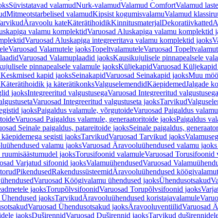
oks
Süvistatavad valamud
Nurk-valamud
Valamud Comfort
Valamud laste
ud
Mitmeotstarbelised valamud
Kipsist kogumisvalamu
Valamud klassiru
arvikud
Äravoolu kate
Käterätihoidik
Kinnitusmaterjal
Dekoratiivkatted
A
uskapiga valamu komplektid
Varuosad Aluskapiga valamu komplektid j
mplektid
Varuosad Aluskapiga integreeritava valamu komplektid jaoks
V
ele
Varuosad Valamutele jaoks
Topeltvalamutele
Varuosad Topeltvalamut
laadid
Varuosad Valamuplaadid jaoks
Kausikujulisele pinnapealsele val
ujulisele pinnapealsele valamule jaoks
Küljekapid
Varuosad Küljekapid
 Keskmised kapid jaoks
Seinakapid
Varuosad Seinakapid jaoks
Muu möö
d
Käterätihoidik ja käterätikonks
Valguselemendid
Käepidemed
Jalgade k
lid jaoks
Integreeritud valgustusega
Varuosad Integreeritud valgustusega
algustuseta
Varuosad Integreeritud valgustuseta jaoks
Tarvikud
Valgusel
gistid jaoks
Paigaldus valamule, võrgutoide
Varuosad Paigaldus valamul
toide
Varuosad Paigaldus valamule, generaatoritoide jaoks
Paigaldus val
osad Seinale paigaldus, patareitoide jaoks
Seinale paigaldus, generaator
 käepidemega segisti jaoks
Tarvikud
Varuosad Tarvikud jaoks
Valamusegi
luühendused valamu jaoks
Varuosad Äravooluühendused valamu jaoks 
 ruumisäästumudel jaoks
Torusifoonid valamule
Varuosad Torusifoonid 
osad Varjatud sifoonid jaoks
Valamuühendused
Varuosad Valamuühend
torud
Pikendused
Rakendussüsteemid
Äravooluühendused köögivalamut
 ühendused
Varuosad Köögivalamu ühendused jaoks
Ühendusotsakud
Va
admetele jaoks
Torupõlvsifoonid
Varuosad Torupõlvsifoonid jaoks
Varja
 Ühendused jaoks
Tarvikud
Äravooluühendused koristajavalamule
Varuo
sotsakud
Varuosad Ühendusotsakud jaoks
Äravooluventiilid
Varuosad Är
dele jaoks
Duširennid
Varuosad Duširennid jaoks
Tarvikud duširennidel