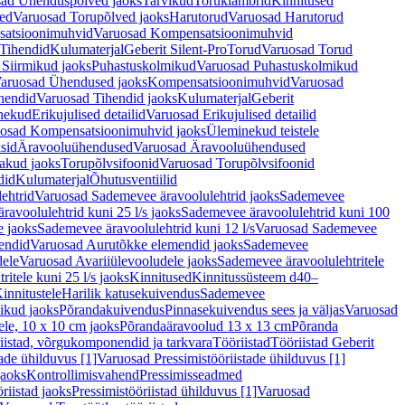
ad Ühenduspõlved jaoks
Tarvikud
Toruklambrid
Kinnitused
ed
Varuosad Torupõlved jaoks
Harutorud
Varuosad Harutorud
atsioonimuhvid
Varuosad Kompensatsioonimuhvid
Tihendid
Kulumaterjal
Geberit Silent-Pro
Torud
Varuosad Torud
Siirmikud jaoks
Puhastuskolmikud
Varuosad Puhastuskolmikud
aruosad Ühendused jaoks
Kompensatsioonimuhvid
Varuosad
hendid
Varuosad Tihendid jaoks
Kulumaterjal
Geberit
nekud
Erikujulised detailid
Varuosad Erikujulised detailid
osad Kompensatsioonimuhvid jaoks
Üleminekud teistele
sid
Äravooluühendused
Varuosad Äravooluühendused
akud jaoks
Torupõlvsifoonid
Varuosad Torupõlvsifoonid
did
Kulumaterjal
Õhutusventiilid
ehtrid
Varuosad Sademevee äravoolulehtrid jaoks
Sademevee
avoolulehtrid kuni 25 l/s jaoks
Sademevee äravoolulehtrid kuni 100
e jaoks
Sademevee äravoolulehtrid kuni 12 l/s
Varuosad Sademevee
endid
Varuosad Aurutõkke elemendid jaoks
Sademevee
dele
Varuosad Avariiülevooludele jaoks
Sademevee äravoolulehtritele
itele kuni 25 l/s jaoks
Kinnitused
Kinnitussüsteem d40–
innitustele
Harilik katusekuivendus
Sademevee
ikud jaoks
Põrandakuivendus
Pinnasekuivendus sees ja väljas
Varuosad
ele, 10 x 10 cm jaoks
Põrandaäravoolud 13 x 13 cm
Põranda
iistad, võrgukomponendid ja tarkvara
Tööriistad
Tööriistad Geberit
tade ühilduvus [1]
Varuosad Pressimistööriistade ühilduvus [1]
jaoks
Kontrollimisvahend
Pressimisseadmed
riistad jaoks
Pressimistööriistad ühilduvus [1]
Varuosad