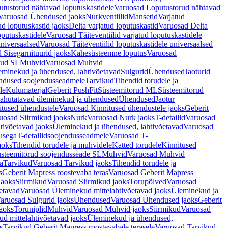
tustorud nähtavad loputuskastidele
Varuosad Loputustorud nähtavad
Varuosad Ühendused jaoks
Nurkventiilid
Mansetid
Varjatud
d loputuskastid jaoks
Delta varjatud loputuskastid
Varuosad Delta
oputuskastidele
Varuosad Täiteventiilid varjatud loputuskastidele
universaalsed
Varuosad Täiteventiilid loputuskastidele universaalsed
 Sisegarnituurid jaoks
Kahesüsteemne loputus
Varuosad
rud SL
Muhvid
Varuosad Muhvid
eminekud ja ühendused, lahtivõetavad
Sulgurid
Ühendused
Jaoturid
dused soojendusseadmele
Tarvikud
Tihendid torudele ja
le
Kulumaterjal
Geberit PushFit
Süsteemitorud ML
Süsteemitorud
ahutatavad üleminekud ja ühendused
Ühendused
Jaotur
itused ühendustele
Varuosad Kinnitused ühendustele jaoks
Geberit
uosad Siirmikud jaoks
Nurk
Varuosad Nurk jaoks
T-detailid
Varuosad
tivõetavad jaoks
Üleminekud ja ühendused, lahtivõetavad
Varuosad
usega
T-detailidsoojendusseadmele
Varuosad T-
aoks
Tihendid torudele ja muhvidele
Katted torudele
Kinnitused
steemitorud soojendusseade SL
Muhvid
Varuosad Muhvid
a
Tarvikud
Varuosad Tarvikud jaoks
Tihendid torudele ja
s
Geberit Mapress roostevaba teras
Varuosad Geberit Mapress
jaoks
Siirmikud
Varuosad Siirmikud jaoks
Torupõlved
Varuosad
etavad
Varuosad Üleminekud mittelahtivõetavad jaoks
Üleminekud ja
aruosad Sulgurid jaoks
Ühendused
Varuosad Ühendused jaoks
Geberit
aoks
Toruniplid
Muhvid
Varuosad Muhvid jaoks
Siirmikud
Varuosad
d mittelahtivõetavad jaoks
Üleminekud ja ühendused,
s
Tarvikud Geberit Mapress roostevabale terasele
Varuosad Tarvikud