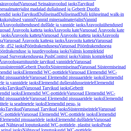
aäravoolud
Varuosad Seinaäravoolud jaoks
Tarvikud
eraalmaterjalist madalad dušialused ja Geberit Duofix
endid jaoks
Tarvikud
Dušiseinad
Dušiseinad
Duši külgseinad walk-in
ikukujulised vannid
Vannid mineraalmaterjalist
Vannid
ud
Äravooluühendused duššide ja vannide jaoks
Äravooluühendused
uosad Äravoolu katteta jaoks
Äravoolu kate
Varuosad Äravoolu kate
 jaoks
Äravoolu katteta
Varuosad Äravoolu katteta jaoks
Äravoolu
ga
Varuosad Äravoolu kattega jaoks
Äravoolu katteta
Varuosad
le, d52 jaoks
Pöördrakendusega
Varuosad Pöördrakendusega
ördrakenduse ja juurdevooluga jaoks
Valmis komplektid
osad Surverakendusega PushControl jaoks
Valmis komplektid
Äravoolugarnituuride tarvikud vannidele
Varuosad
utussüsteemid
Geberit Duofix
Süsteemiseinad
Varuosad Süsteemiseinad
mendid jaoks
Elemendid WC-pottidele
Varuosad Elemendid WC-
id pissuaaridele
Varuosad Elemendid pissuaaridele jaoks
Elemendid
le ja vannidele jaoks
Elemendid dušieraldusseintele
Elemendid
aoks
Tarvikud
Varuosad Tarvikud jaoks
Geberit
endid jaoks
Elemendid WC-pottidele
Varuosad Elemendid WC-
id pissuaaridele
Varuosad Elemendid pissuaaridele jaoks
Elemendid
tele ja seadmetele jaoks
Elemendid pesu- ja
oks
Tarvikud
Varuosad Tarvikud jaoks
Süsteemiseintele
Varuosad
-pottidele
Varuosad Elemendid WC-pottidele jaoks
Elemendid
Elemendid pissuaaridele jaoks
Elemendid duššidele
Varuosad
ad Nähtavad loputuskastid WC-pottidele, plastist jaoks
Peale
seinal jaoks
Nähtavad loputuskastid WC-pottidele,