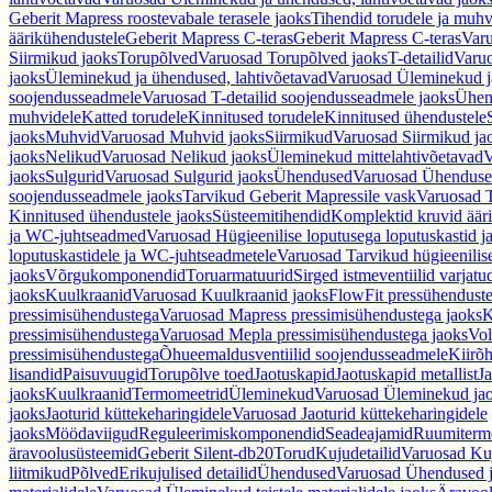
Geberit Mapress roostevabale terasele jaoks
Tihendid torudele ja muhv
äärikühendustele
Geberit Mapress C-teras
Geberit Mapress C-teras
Varu
Siirmikud jaoks
Torupõlved
Varuosad Torupõlved jaoks
T-detailid
Varuo
jaoks
Üleminekud ja ühendused, lahtivõetavad
Varuosad Üleminekud ja
soojendusseadmele
Varuosad T-detailid soojendusseadmele jaoks
Ühen
muhvidele
Katted torudele
Kinnitused torudele
Kinnitused ühendustele
jaoks
Muhvid
Varuosad Muhvid jaoks
Siirmikud
Varuosad Siirmikud ja
jaoks
Nelikud
Varuosad Nelikud jaoks
Üleminekud mittelahtivõetavad
V
jaoks
Sulgurid
Varuosad Sulgurid jaoks
Ühendused
Varuosad Ühenduse
soojendusseadmele jaoks
Tarvikud Geberit Mapressile vask
Varuosad T
Kinnitused ühendustele jaoks
Süsteemitihendid
Komplektid kruvid äär
ja WC-juhtseadmed
Varuosad Hügieenilise loputusega loputuskastid 
loputuskastidele ja WC-juhtseadmetele
Varuosad Tarvikud hügieenilis
jaoks
Võrgukomponendid
Toruarmatuurid
Sirged istmeventiilid varjat
jaoks
Kuulkraanid
Varuosad Kuulkraanid jaoks
FlowFit pressühendust
pressimisühendustega
Varuosad Mapress pressimisühendustega jaoks
K
pressimisühendustega
Varuosad Mepla pressimisühendustega jaoks
Vol
pressimisühendustega
Õhueemaldusventiilid soojendusseadmele
Kiirõh
lisandid
Paisuvuugid
Torupõlve toed
Jaotuskapid
Jaotuskapid metallist
Ja
jaoks
Kuulkraanid
Termomeetrid
Üleminekud
Varuosad Üleminekud ja
jaoks
Jaoturid küttekeharingidele
Varuosad Jaoturid küttekeharingidele
jaoks
Möödaviigud
Reguleerimiskomponendid
Seadeajamid
Ruumiterm
äravoolusüsteemid
Geberit Silent-db20
Torud
Kujudetailid
Varuosad Kuj
liitmikud
Põlved
Erikujulised detailid
Ühendused
Varuosad Ühendused 