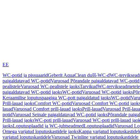
EE
WC-potid ja pissuaarid
Geberit AquaClean dušš-WC-d
WC-terviksea
paigaldatavad WC-potid
Varuosad Põrandale paigaldatavad WC-potid
pealistele
Varuosad WC-pealistele jaoks
Tarvikud
WC-tervikseadmetele
paigaldatavad WC-potid jaoks
WC-potid
Varuosad WC-potid jaoks
Põr
Keraamilise loputuspaagiga WC-pott paigaldatud jaoks
WC-potid
Varu
Prill-lauad jaoks
Comfort WC-potid
Varuosad Comfort WC-potid jaok
lauad
Varuosad Comfort prill-lauad jaoks
Prill-lauad
Varuosad Prill-lau
potid
Varuosad Seinale paigaldatavad WC-potid jaoks
Põrandale paiga
Prill-lauad jaoks
WC-poti prill-lauad
Varuosad WC-poti prill-lauad jao
jaoks
Loputusplaadid ja WC-juhtseadmed
Loputusplaadid
Varuosad Lop
Omega varjatud loputuskastidele jaoks
Kappa varjatud loputuskastidel
varjatud loputuskastidele
Varuosad Twinline varjatud loputuskastidele 