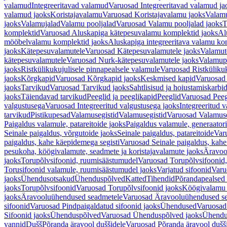
valamud
Integreeritavad valamud
Varuosad Integreeritavad valamud ja
valamud jaoks
Koristajavalamu
Varuosad Koristajavalamu jaoks
Valam
jaoks
Valamujalad
Valamu pooljalad
Varuosad Valamu pooljalad jaoks
T
komplektid
Varuosad Aluskapiga kätepesuvalamu komplektid jaoks
Al
mööbelvalamu komplektid jaoks
Aluskapiga integreeritava valamu ko
jaoks
Kätepesuvalamutele
Varuosad Kätepesuvalamutele jaoks
Valamut
kätepesuvalamutele
Varuosad Nurk-kätepesuvalamutele jaoks
Valamup
jaoks
Ristkülikukujulisele pinnapealsele valamule
Varuosad Ristkülikuk
jaoks
Kõrgkapid
Varuosad Kõrgkapid jaoks
Keskmised kapid
Varuosad
jaoks
Tarvikud
Varuosad Tarvikud jaoks
Sahtlisisud ja hoiustamiskarbi
jaoks
Täiendavad tarvikud
Peeglid ja peeglikapid
Peeglid
Varuosad Peeg
valgustusega
Varuosad Integreeritud valgustusega jaoks
Integreeritud v
tarvikud
Pistikupesad
Valamusegistid
Valamusegistid
Varuosad Valamuse
Paigaldus valamule, patareitoide jaoks
Paigaldus valamule, generaatori
Seinale paigaldus, võrgutoide jaoks
Seinale paigaldus, patareitoide
Varu
paigaldus, kahe käepidemega segisti
Varuosad Seinale paigaldus, kahe
pesukoha, köögivalamute, seadmete ja koristajavalamute jaoks
Äravoo
jaoks
Torupõlvsifoonid, ruumisäästumudel
Varuosad Torupõlvsifoonid,
Torusifoonid valamule, ruumisäästumudel jaoks
Varjatud sifoonid
Varu
jaoks
Ühendusotsakud
Ühenduspõlved
Katted
Tihendid
Põrandapealsed 
jaoks
Torupõlvsifoonid
Varuosad Torupõlvsifoonid jaoks
Köögivalamu
jaoks
Äravooluühendused seadmetele
Varuosad Äravooluühendused se
sifoonid
Varuosad Pindpaigaldatud sifoonid jaoks
Ühendused
Varuosad
Sifoonid jaoks
Ühenduspõlved
Varuosad Ühenduspõlved jaoks
Ühendu
vannid
Dušš
Põranda äravool duššidele
Varuosad Põranda äravool dušši