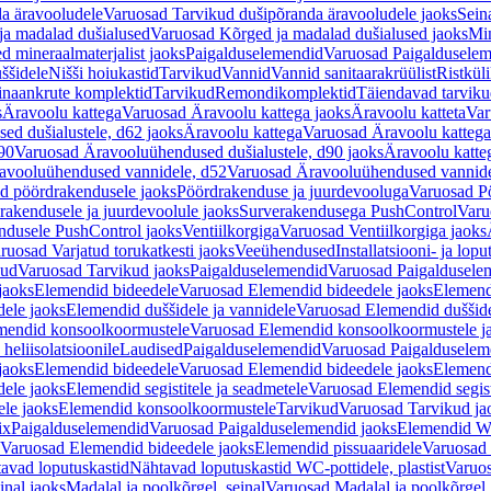
a äravooludele
Varuosad Tarvikud dušipõranda äravooludele jaoks
Sein
ja madalad dušialused
Varuosad Kõrged ja madalad dušialused jaoks
Min
d mineraalmaterjalist jaoks
Paigalduselemendid
Varuosad Paigalduselem
uššidele
Nišši hoiukastid
Tarvikud
Vannid
Vannid sanitaarakrüülist
Ristkül
einaankrute komplektid
Tarvikud
Remondikomplektid
Täiendavad tarvik
s
Äravoolu kattega
Varuosad Äravoolu kattega jaoks
Äravoolu katteta
Var
d dušialustele, d62 jaoks
Äravoolu kattega
Varuosad Äravoolu kattega
90
Varuosad Äravooluühendused dušialustele, d90 jaoks
Äravoolu katte
avooluühendused vannidele, d52
Varuosad Äravooluühendused vannide
d pöördrakendusele jaoks
Pöördrakenduse ja juurdevooluga
Varuosad Pö
akendusele ja juurdevoolule jaoks
Surverakendusega PushControl
Varu
ndusele PushControl jaoks
Ventiilkorgiga
Varuosad Ventiilkorgiga jaoks
ruosad Varjatud torukatkesti jaoks
Veeühendused
Installatsiooni- ja lop
kud
Varuosad Tarvikud jaoks
Paigalduselemendid
Varuosad Paigaldusele
jaoks
Elemendid bideedele
Varuosad Elemendid bideedele jaoks
Elemend
ele jaoks
Elemendid duššidele ja vannidele
Varuosad Elemendid duššide
mendid konsoolkoormustele
Varuosad Elemendid konsoolkoormustele j
heliisolatsioonile
Laudised
Paigalduselemendid
Varuosad Paigalduselem
jaoks
Elemendid bideedele
Varuosad Elemendid bideedele jaoks
Elemend
ele jaoks
Elemendid segistitele ja seadmetele
Varuosad Elemendid segisti
le jaoks
Elemendid konsoolkoormustele
Tarvikud
Varuosad Tarvikud ja
ix
Paigalduselemendid
Varuosad Paigalduselemendid jaoks
Elemendid WC
Varuosad Elemendid bideedele jaoks
Elemendid pissuaaridele
Varuosad 
avad loputuskastid
Nähtavad loputuskastid WC-pottidele, plastist
Varuos
inal jaoks
Madalal ja poolkõrgel, seinal
Varuosad Madalal ja poolkõrgel, 