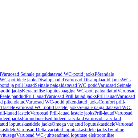
d
Varuosad Seinale paigaldatavad WC-potid jaoks
Põrandale
WC-pottidele jaoks
Disainplaadid
Varuosad Disainplaadid jaoks
WC-
tid ja prill-lauad
Seinale paigaldatavad WC-potid
Varuosad Seinale
potid jaoks
Keraamilise loputuspaagiga WC-pott paigaldatud
Varuosad
Peale pandud
Prill-lauad
Varuosad Prill-lauad jaoks
Prill-lauad
Varuosad
d pikendatud
Varuosad WC-potid pikendatud jaoks
Comfort prill-
 lastele
Varuosad WC-potid lastele jaoks
Seinale paigaldatavad WC-
rill-lauad lastele
Varuosad Prill-lauad lastele jaoks
Prill-lauad
Varuosad
ideed jaoks
Põrandapealsed bideed
Tarvikud
Varuosad Tarvikud
tud loputuskastidele jaoks
Omega varjatud loputuskastidele
Varuosad
kastidele
Varuosad Delta varjatud loputuskastidele jaoks
Twinline
ivitusega
Varuosad WC-juhtseadmed loputuse elektroonilise