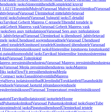
hendustele jaoks
Süsteemitihendid
Komplektid kruvid
d 1.0215
Toruniplid
Muhvid
Varuosad Muhvid jaoks
Siirmikud
Varuosad
ahtivõetavad
Varuosad Üleminekud mittelahtivõetavad
orid jaoks
Sulgurid
Varuosad Sulgurid jaoks
T-detailid
ks
Tarvikud Geberit Mapress C-terasele
Tihendid torudele ja
vask
Geberit Mapress vask
Varuosad Geberit Mapress vask
 jaoks
Sees asuv tsirkulatsioon
Varuosad Sees asuv tsirkulatsioon
, lahtivõetavad
Varuosad Üleminekud ja ühendused, lahtivõetavad
dmele jaoks
Ühendused soojendusseadmele
Varuosad Ühendused
atted torudele
Kinnitused torudele
Kinnitused ühendustele
Varuosad
d Hügieeniloputusüksused jaoks
Hügieenilise loputusega loputuskastid
i-paigaldusmoodulid jaoks
Tarvikud hügieenilise loputussüsteemiga
lokid
Varuosad Toiteplokid
apress pressimisühendustega
Varuosad Mapress pressimisühendustega
ega
Varuosad Mepla pressimisühendustega jaoks
Mapress
žiks jaoks
FlowFit pressühendustega
Mepla
 Compact jaoks
Tagasilöögiventiilid
Mapress
rjal
Serva isolatsiooniribad
Kleeplindid
Toruklambrid
Tasanduskihi
jendusele
Varuosad Jaoturid põrandasoojendusele
reguleerimisüksused
Varuosad Temperatuuri reguleerimisüksused
aatorid
Tarvikud
Isolatsioonid jaoturitele
Hoone
ud
Puhastuskolmikud
Varuosad Puhastuskolmikud jaoks
SuperTube
sioonimuhvid jaoks
Pingutusühendused
Üleminekud teistele