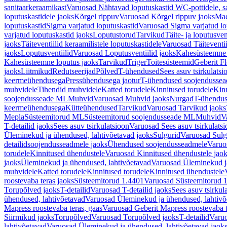
sanitaarkeraamikast
Varuosad Nähtavad loputuskastid WC-pottidele, sa
loputuskastidele jaoks
Kõrgel rippuv
Varuosad Kõrgel rippuv jaoks
Mad
loputuskastid
Sigma varjatud loputuskastid
Varuosad Sigma varjatud lo
varjatud loputuskastid jaoks
Loputustorud
Tarvikud
Täite- ja loputusven
jaoks
Täiteventiilid keraamilistele loputuskastidele
Varuosad Täiteventii
jaoks
Loputusventiilid
Varuosad Loputusventiilid jaoks
Kahesüsteemne 
Kahesüsteemne loputus jaoks
Tarvikud
Triger
Toitesüsteemid
Geberit F
jaoks
Liitmikud
Redutseerijad
Põlved
T-ühendused
Sees asuv tsirkulatsi
keermeühendusega
Pressühendusega jaotur
T-ühendused soojendusse
muhvidele
Tihendid muhvidele
Katted torudele
Kinnitused torudele
Kinn
soojendusseade ML
Muhvid
Varuosad Muhvid jaoks
Nurgad
T-ühendu
keermeühendusega
Kütteühendused
Tarvikud
Varuosad Tarvikud jaoks
Mepla
Süsteemitorud ML
Süsteemitorud soojendusseade ML
Muhvid
V
T-detailid jaoks
Sees asuv tsirkulatsioon
Varuosad Sees asuv tsirkulatsi
Üleminekud ja ühendused, lahtivõetavad jaoks
Sulgurid
Varuosad Sulg
detailidsoojendusseadmele jaoks
Ühendused soojendusseadmele
Varuo
torudele
Kinnitused ühendustele
Varuosad Kinnitused ühendustele jao
jaoks
Üleminekud ja ühendused, lahtivõetavad
Varuosad Üleminekud ja
muhvidele
Katted torudele
Kinnitused torudele
Kinnitused ühendustele
roostevaba teras jaoks
Süsteemitorud 1.4401
Varuosad Süsteemitorud 1
Torupõlved jaoks
T-detailid
Varuosad T-detailid jaoks
Sees asuv tsirkul
ühendused, lahtivõetavad
Varuosad Üleminekud ja ühendused, lahtivõ
Mapress roostevaba teras, gaas
Varuosad Geberit Mapress roostevaba t
Siirmikud jaoks
Torupõlved
Varuosad Torupõlved jaoks
T-detailid
Varuo
lahtivõetavad
Varuosad Üleminekud ja ühendused, lahtivõetavad jaok