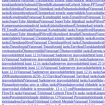
materjalidele
Varuosad Üleminekud teistele materjalidele jaoks
Äravoo
toruklambritele
Sulgurid
Tihendid
Kulumaterjal
Geberit Silent-PP
Torud
jaoks
Siirmikud
Varuosad Siirmikud jaoks
Puhastuskolmikud
Varuosad 
jaoks
Küünisühendused
Üleminekud teistele materjalidele
Äravooluühe
jaoks
Kujudetailid
Varuosad Kujudetailid jaoks
Torupõlved
Varuosad To
jaoks
SuperTube liitmikud
Varuosad SuperTube liitmikud jaoks
Põlved
Kompensatsioonimuhvid jaoks
Küünisühendused
Üleminekud teistele 
PE
Torud
Kujudetailid
Varuosad Kujudetailid jaoks
Torupõlved
Harutor
jaoks
SuperTube liitmikud
Põlved
Erikujulised detailid
Ühendused
Varuo
materjalidele
Varuosad Üleminekud teistele materjalidele jaoks
Keerme
jaoks
Ühenduspõlved
Varuosad Ühenduspõlved jaoks
Ühendusmuhvid
jaoks
Tigusifoonid
Varuosad Tigusifoonid jaoks
Tarvikud
Toruklambrid
veeärastuseks
Õhutusventiilid
Varuosad Õhutusventiilid jaoks
Energia t
äravoolulehtrid kuni 12 l/s
Varuosad Sademevee äravoolulehtrid kuni 1
l/s
Varuosad Sademevee äravoolulehtrid kuni 100 l/s jaoks
Sademevee ä
äravoolulehtrid kuni 12 l/s jaoks
Sademevee äravoolulehtrid kuni 25 l/
äravoolulehtritele kuni 12 l/s
Varuosad Sademevee äravoolulehtritele ku
kuni 12 l/s
Varuosad Sademevee äravoolulehtritele kuni 12 l/s jaoks
Sa
200
Kinnitussüsteem d250–315
Tarvikud
Varuosad Tarvikud jaoks
Sade
äravoolulehtrid
Varuosad Sademevee äravoolulehtrid jaoks
Aurutõkke 
Pinnasekuivendus sees ja väljas jaoks
Põrandaäravoolud rõdudele ja te
sissevoolud rõdudele ja terrassidele, 13 x 13 cm
Põrandasissevoolud 1
FlowFit jaoks
Varuosad Tööriistad Geberit FlowFit jaoks jaoks
Käsipre
jaoks
Pressimistööriistade ühilduvus [2]
Varuosad Pressimistööriistade 
tööriistadega
Tarvikud
Tööriistad Geberit Meplale
Varuosad Tööriistad 