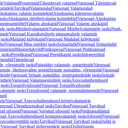
le
Valamud
Pesurennid
Täiendavad valamud
Varuosad Täiendavad
umidele
Tarvikud
Valamujalad
Varuosad Valamujalad
luskapiga valamu komplektid
Aluskapiga kätepesuvalamu
aoks
Aluskapiga mööbelvalamu komplektid
Varuosad Aluskapiga
annitoamööbel
Valamu aluskapid
Varuosad Valamu aluskapid
ele jaoks
Mööbelvalamutele
Varuosad Mööbelvalamutele jaoks
Nurk-
amule
Varuosad Kausikujulisele pinnapealsele valamule
 jaoks
Madalad küljekapid
Varuosad Madalad küljekapid
bel
Varuosad Muu mööbel jaoks
Seinariiulid
Varuosad Seinariiulid
omplektid
Magnettahvlid
Pistikupesad
Varuosad Pistikupesad
 jaoks
Peeglikapid
Varuosad Peeglikapid jaoks
Integreeritud
emendid
Täiendavad
e, võrgutoide jaoks
Paigaldus valamule, patareitoide
Varuosad
amule, ühehoovaline segisti
Seinale paigaldus, võrgutoide
Varuosad
itoide
Varuosad Seinale paigaldus, generaatoritoide jaoks
Seinale
stitele
Varuosad Valamusegistitele jaoks
Äravooluühendused
jaoks
Torupõlvsifoonid
Varuosad Torupõlvsifoonid
valamule jaoks
Torusifoonid valamule, ruumisäästumudel
Varuosad
used
ele
Varuosad Äravooluühendused köögivalamutele
ruosad Ühendusotsakud jaoks
Tarvikud
Varuosad Tarvikud
tud sifoonid
Varuosad Varjatud sifoonid jaoks
Pindpaigaldatud
sad Äravooluühendused koristajavalamule jaoks
Sifoonid
Varuosad
avooluventiilid jaoks
Tarvikud
Varuosad Tarvikud jaoks
Dušid ja
e
Varuosad Tarvikud duširennidele jaoks
Dušipõranda