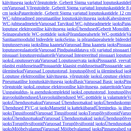
käivitusega jaoks
Võrgutoitele, Geberit Sigma varjatud loputuskastide
cm
Varuosad Võrgutoitele, Geberit Sigma varjatud loputuskastidele 8
cm jaoks
Patareitoitele, Geberit Sigma varjatud loputuskastidele 12 cm
WC-juhtseadmed pneumaatilise loputuskäivitusega jaoks
Kahesüsteems
WC-juhtseadmetele
Varuosad Tarvikud WC-juhtseadmetele jaoks
Paig
loputuse elektroonilise käivitusega jaoks
Ühendused
Geberit Monolith 
Seinapealsetele WC-pottidele jaoks
Põrandapealsetele WC-pottidele
Va
Sanitaarmoodulid bideedele jaoks
Seina- ja põrandapealsetele bideede
loputusservaga jaoks
Ilma kaaneta
Varuosad Ilma kaaneta jaoks
Pissuaa
loputusregulaatorile
Varuosad Pindpaigaldatava või varjatud pissuaari l
pissuaari loputusregulaatorile
Varuosad Integreeritud pissuaari loputusr
jaoks
Loputusservata
Varuosad Loputusservata jaoks
Pissuaarid, veeva
plastist eraldusseinad
Pissuaaride klaasist eraldusseinad
Pissuaaride san
üleminekud
Varuosad Loputustorud, loputuspõlved ja üleminekud jao
Loputuse elektroonilise käivitusega, võrgutoide jaoks
Loputuse elektro
Pneumaatilise loputuskäivitusega jaoks
Basic
Varuosad Basic jaoks
Pin
võrgutoide jaoks
Loputuse elektroonilise käivitusega, patareitoide
Varuo
Uuspaigaldus- ja asenduskomplektid jaoks
Loputustorud, loputuspõlv
äravooluühendused
Äravooluühendused WC-pottidele ja valamutele
V
jaoks
Ühendusotsakud
Varuosad Ühendusotsakud jaoks
Ühenduskompl
Ühendused PVC-st jaoks
Mansetid ja kattekübarad
Ülemineku- ja ühen
jaoks
Tigusifoonid
Varuosad Tigusifoonid jaoks
Torupõlvsifoonid
Varuo
jaoks
Ühendusotsakud
Varuosad Ühendusotsakud jaoks
Ühenduspõlve
jaoks
Torupõlvsifoonid
Varuosad Torupõlvsifoonid jaoks
Ühendusotsa
jaoks
Mööbelvalamud
Varuosad Mööbelvalamud jaoks
Pinnapealsed v