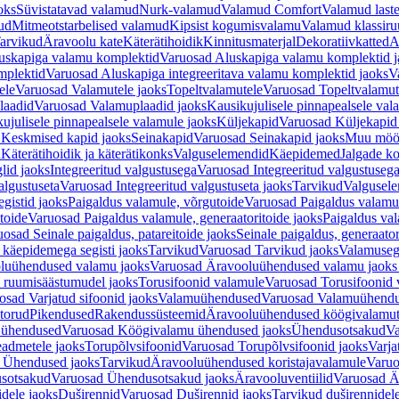
oks
Süvistatavad valamud
Nurk-valamud
Valamud Comfort
Valamud laste
ud
Mitmeotstarbelised valamud
Kipsist kogumisvalamu
Valamud klassiru
arvikud
Äravoolu kate
Käterätihoidik
Kinnitusmaterjal
Dekoratiivkatted
A
uskapiga valamu komplektid
Varuosad Aluskapiga valamu komplektid j
mplektid
Varuosad Aluskapiga integreeritava valamu komplektid jaoks
V
ele
Varuosad Valamutele jaoks
Topeltvalamutele
Varuosad Topeltvalamut
laadid
Varuosad Valamuplaadid jaoks
Kausikujulisele pinnapealsele val
ujulisele pinnapealsele valamule jaoks
Küljekapid
Varuosad Küljekapid
 Keskmised kapid jaoks
Seinakapid
Varuosad Seinakapid jaoks
Muu möö
d
Käterätihoidik ja käterätikonks
Valguselemendid
Käepidemed
Jalgade k
lid jaoks
Integreeritud valgustusega
Varuosad Integreeritud valgustusega
algustuseta
Varuosad Integreeritud valgustuseta jaoks
Tarvikud
Valgusel
gistid jaoks
Paigaldus valamule, võrgutoide
Varuosad Paigaldus valamul
toide
Varuosad Paigaldus valamule, generaatoritoide jaoks
Paigaldus val
osad Seinale paigaldus, patareitoide jaoks
Seinale paigaldus, generaator
 käepidemega segisti jaoks
Tarvikud
Varuosad Tarvikud jaoks
Valamusegi
luühendused valamu jaoks
Varuosad Äravooluühendused valamu jaoks 
 ruumisäästumudel jaoks
Torusifoonid valamule
Varuosad Torusifoonid 
osad Varjatud sifoonid jaoks
Valamuühendused
Varuosad Valamuühend
torud
Pikendused
Rakendussüsteemid
Äravooluühendused köögivalamut
 ühendused
Varuosad Köögivalamu ühendused jaoks
Ühendusotsakud
Va
admetele jaoks
Torupõlvsifoonid
Varuosad Torupõlvsifoonid jaoks
Varja
 Ühendused jaoks
Tarvikud
Äravooluühendused koristajavalamule
Varuo
sotsakud
Varuosad Ühendusotsakud jaoks
Äravooluventiilid
Varuosad Är
dele jaoks
Duširennid
Varuosad Duširennid jaoks
Tarvikud duširennidel