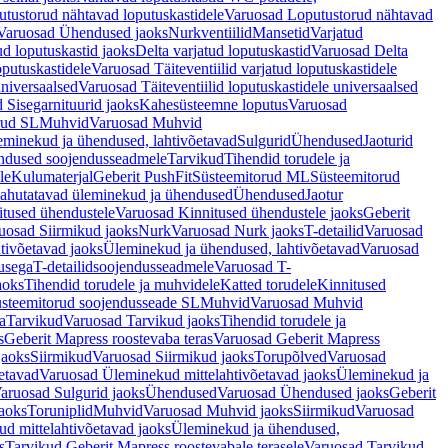
tustorud nähtavad loputuskastidele
Varuosad Loputustorud nähtavad
Varuosad Ühendused jaoks
Nurkventiilid
Mansetid
Varjatud
d loputuskastid jaoks
Delta varjatud loputuskastid
Varuosad Delta
oputuskastidele
Varuosad Täiteventiilid varjatud loputuskastidele
universaalsed
Varuosad Täiteventiilid loputuskastidele universaalsed
 Sisegarnituurid jaoks
Kahesüsteemne loputus
Varuosad
rud SL
Muhvid
Varuosad Muhvid
eminekud ja ühendused, lahtivõetavad
Sulgurid
Ühendused
Jaoturid
dused soojendusseadmele
Tarvikud
Tihendid torudele ja
le
Kulumaterjal
Geberit PushFit
Süsteemitorud ML
Süsteemitorud
ahutatavad üleminekud ja ühendused
Ühendused
Jaotur
itused ühendustele
Varuosad Kinnitused ühendustele jaoks
Geberit
uosad Siirmikud jaoks
Nurk
Varuosad Nurk jaoks
T-detailid
Varuosad
tivõetavad jaoks
Üleminekud ja ühendused, lahtivõetavad
Varuosad
usega
T-detailidsoojendusseadmele
Varuosad T-
aoks
Tihendid torudele ja muhvidele
Katted torudele
Kinnitused
steemitorud soojendusseade SL
Muhvid
Varuosad Muhvid
a
Tarvikud
Varuosad Tarvikud jaoks
Tihendid torudele ja
s
Geberit Mapress roostevaba teras
Varuosad Geberit Mapress
jaoks
Siirmikud
Varuosad Siirmikud jaoks
Torupõlved
Varuosad
etavad
Varuosad Üleminekud mittelahtivõetavad jaoks
Üleminekud ja
aruosad Sulgurid jaoks
Ühendused
Varuosad Ühendused jaoks
Geberit
aoks
Toruniplid
Muhvid
Varuosad Muhvid jaoks
Siirmikud
Varuosad
d mittelahtivõetavad jaoks
Üleminekud ja ühendused,
s
Tarvikud Geberit Mapress roostevabale terasele
Varuosad Tarvikud