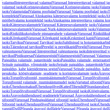
valamud
Integreeritavad valamud
Varuosad Integreeritavad valamud ja
valamud jaoks
Koristajavalamu
Varuosad Koristajavalamu jaoks
Valam
jaoks
Valamujalad
Valamu pooljalad
Varuosad Valamu pooljalad jaoks
T
komplektid
Varuosad Aluskapiga kätepesuvalamu komplektid jaoks
Al
mööbelvalamu komplektid jaoks
Aluskapiga integreeritava valamu ko
jaoks
Kätepesuvalamutele
Varuosad Kätepesuvalamutele jaoks
Valamut
kätepesuvalamutele
Varuosad Nurk-kätepesuvalamutele jaoks
Valamup
jaoks
Ristkülikukujulisele pinnapealsele valamule
Varuosad Ristkülikuk
jaoks
Kõrgkapid
Varuosad Kõrgkapid jaoks
Keskmised kapid
Varuosad
jaoks
Tarvikud
Varuosad Tarvikud jaoks
Sahtlisisud ja hoiustamiskarbi
jaoks
Täiendavad tarvikud
Peeglid ja peeglikapid
Peeglid
Varuosad Peeg
valgustusega
Varuosad Integreeritud valgustusega jaoks
Integreeritud v
tarvikud
Pistikupesad
Valamusegistid
Valamusegistid
Varuosad Valamuse
Paigaldus valamule, patareitoide jaoks
Paigaldus valamule, generaatori
Seinale paigaldus, võrgutoide jaoks
Seinale paigaldus, patareitoide
Varu
paigaldus, kahe käepidemega segisti
Varuosad Seinale paigaldus, kahe
pesukoha, köögivalamute, seadmete ja koristajavalamute jaoks
Äravoo
jaoks
Torupõlvsifoonid, ruumisäästumudel
Varuosad Torupõlvsifoonid,
Torusifoonid valamule, ruumisäästumudel jaoks
Varjatud sifoonid
Varu
jaoks
Ühendusotsakud
Ühenduspõlved
Katted
Tihendid
Põrandapealsed 
jaoks
Torupõlvsifoonid
Varuosad Torupõlvsifoonid jaoks
Köögivalamu
jaoks
Äravooluühendused seadmetele
Varuosad Äravooluühendused se
sifoonid
Varuosad Pindpaigaldatud sifoonid jaoks
Ühendused
Varuosad
Sifoonid jaoks
Ühenduspõlved
Varuosad Ühenduspõlved jaoks
Ühendu
vannid
Dušš
Põranda äravool duššidele
Varuosad Põranda äravool dušši