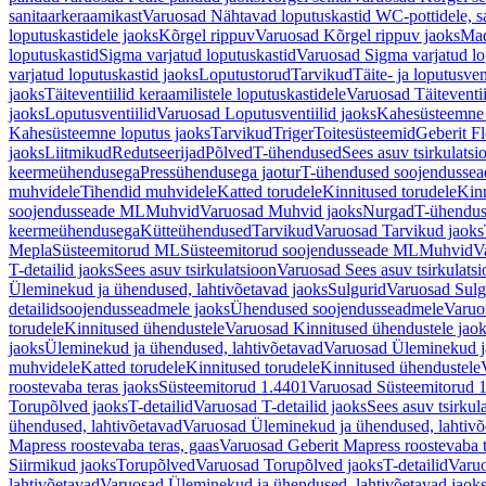
sanitaarkeraamikast
Varuosad Nähtavad loputuskastid WC-pottidele, sa
loputuskastidele jaoks
Kõrgel rippuv
Varuosad Kõrgel rippuv jaoks
Mad
loputuskastid
Sigma varjatud loputuskastid
Varuosad Sigma varjatud lo
varjatud loputuskastid jaoks
Loputustorud
Tarvikud
Täite- ja loputusven
jaoks
Täiteventiilid keraamilistele loputuskastidele
Varuosad Täiteventii
jaoks
Loputusventiilid
Varuosad Loputusventiilid jaoks
Kahesüsteemne 
Kahesüsteemne loputus jaoks
Tarvikud
Triger
Toitesüsteemid
Geberit F
jaoks
Liitmikud
Redutseerijad
Põlved
T-ühendused
Sees asuv tsirkulatsi
keermeühendusega
Pressühendusega jaotur
T-ühendused soojendusse
muhvidele
Tihendid muhvidele
Katted torudele
Kinnitused torudele
Kinn
soojendusseade ML
Muhvid
Varuosad Muhvid jaoks
Nurgad
T-ühendu
keermeühendusega
Kütteühendused
Tarvikud
Varuosad Tarvikud jaoks
Mepla
Süsteemitorud ML
Süsteemitorud soojendusseade ML
Muhvid
V
T-detailid jaoks
Sees asuv tsirkulatsioon
Varuosad Sees asuv tsirkulatsi
Üleminekud ja ühendused, lahtivõetavad jaoks
Sulgurid
Varuosad Sulg
detailidsoojendusseadmele jaoks
Ühendused soojendusseadmele
Varuo
torudele
Kinnitused ühendustele
Varuosad Kinnitused ühendustele jao
jaoks
Üleminekud ja ühendused, lahtivõetavad
Varuosad Üleminekud ja
muhvidele
Katted torudele
Kinnitused torudele
Kinnitused ühendustele
roostevaba teras jaoks
Süsteemitorud 1.4401
Varuosad Süsteemitorud 1
Torupõlved jaoks
T-detailid
Varuosad T-detailid jaoks
Sees asuv tsirkul
ühendused, lahtivõetavad
Varuosad Üleminekud ja ühendused, lahtivõ
Mapress roostevaba teras, gaas
Varuosad Geberit Mapress roostevaba t
Siirmikud jaoks
Torupõlved
Varuosad Torupõlved jaoks
T-detailid
Varuo
lahtivõetavad
Varuosad Üleminekud ja ühendused, lahtivõetavad jaok