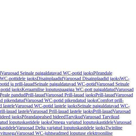
d
Varuosad Seinale paigaldatavad WC-potid jaoks
Põrandale
WC-pottidele jaoks
Disainplaadid
Varuosad Disainplaadid jaoks
WC-
tid ja prill-lauad
Seinale paigaldatavad WC-potid
Varuosad Seinale
potid jaoks
Keraamilise loputuspaagiga WC-pott paigaldatud
Varuosad
Peale pandud
Prill-lauad
Varuosad Prill-lauad jaoks
Prill-lauad
Varuosad
d pikendatud
Varuosad WC-potid pikendatud jaoks
Comfort prill-
 lastele
Varuosad WC-potid lastele jaoks
Seinale paigaldatavad WC-
rill-lauad lastele
Varuosad Prill-lauad lastele jaoks
Prill-lauad
Varuosad
ideed jaoks
Põrandapealsed bideed
Tarvikud
Varuosad Tarvikud
tud loputuskastidele jaoks
Omega varjatud loputuskastidele
Varuosad
kastidele
Varuosad Delta varjatud loputuskastidele jaoks
Twinline
ivitusega
Varuosad WC-juhtseadmed loputuse elektroonilise