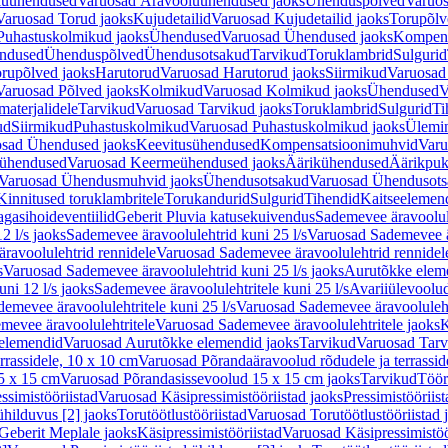
luühendused
Varuosad Äravooluühendused jaoks
Ühenduspõlved
Varuos
Varuosad Torud jaoks
Kujudetailid
Varuosad Kujudetailid jaoks
Torupõlv
Puhastuskolmikud jaoks
Ühendused
Varuosad Ühendused jaoks
Kompens
ndused
Ühenduspõlved
Ühendusotsakud
Tarvikud
Toruklambrid
Sulgurid
rupõlved jaoks
Harutorud
Varuosad Harutorud jaoks
Siirmikud
Varuosad 
Varuosad Põlved jaoks
Kolmikud
Varuosad Kolmikud jaoks
Ühendused
V
materjalidele
Tarvikud
Varuosad Tarvikud jaoks
Toruklambrid
Sulgurid
Ti
ud
Siirmikud
Puhastuskolmikud
Varuosad Puhastuskolmikud jaoks
Ülemi
sad Ühendused jaoks
Keevitusühendused
Kompensatsioonimuhvid
Varu
ühendused
Varuosad Keermeühendused jaoks
Äärikühendused
Äärikpuk
Varuosad Ühendusmuhvid jaoks
Ühendusotsakud
Varuosad Ühendusots
Kinnitused toruklambritele
Torukandurid
Sulgurid
Tihendid
Kaitseelemen
agasihoideventiilid
Geberit Pluvia katusekuivendus
Sademevee äravoolul
2 l/s jaoks
Sademevee äravoolulehtrid kuni 25 l/s
Varuosad Sademevee är
ravoolulehtrid rennidele
Varuosad Sademevee äravoolulehtrid rennidel
s
Varuosad Sademevee äravoolulehtrid kuni 25 l/s jaoks
Aurutõkke elem
ni 12 l/s jaoks
Sademevee äravoolulehtritele kuni 25 l/s
Avariiülevoolu
demevee äravoolulehtritele kuni 25 l/s
Varuosad Sademevee äravoolulehtr
mevee äravoolulehtritele
Varuosad Sademevee äravoolulehtritele jaoks
K
elemendid
Varuosad Aurutõkke elemendid jaoks
Tarvikud
Varuosad Tarv
rrassidele, 10 x 10 cm
Varuosad Põrandaäravoolud rõdudele ja terrassid
5 x 15 cm
Varuosad Põrandasissevoolud 15 x 15 cm jaoks
Tarvikud
Töör
ssimistööriistad
Varuosad Käsipressimistööriistad jaoks
Pressimistööriis
ühilduvus [2] jaoks
Torutöötlustööriistad
Varuosad Torutöötlustööriistad 
Geberit Meplale jaoks
Käsipressimistööriistad
Varuosad Käsipressimistöö