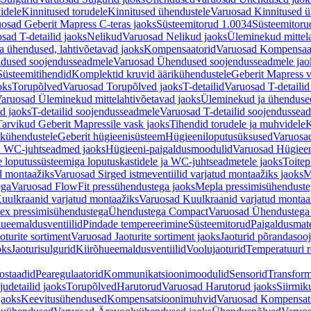
idele
Kinnitused torudele
Kinnitused ühendustele
Varuosad Kinnitused ü
osad Geberit Mapress C-teras jaoks
Süsteemitorud 1.0034
Süsteemitoru
sad T-detailid jaoks
Nelikud
Varuosad Nelikud jaoks
Üleminekud mittel
 ühendused, lahtivõetavad jaoks
Kompensaatorid
Varuosad Kompensaat
dused soojendusseadmele
Varuosad Ühendused soojendusseadmele jao
Süsteemitihendid
Komplektid kruvid äärikühendustele
Geberit Mapress 
oks
Torupõlved
Varuosad Torupõlved jaoks
T-detailid
Varuosad T-detailid
aruosad Üleminekud mittelahtivõetavad jaoks
Üleminekud ja ühendused
d jaoks
T-detailid soojendusseadmele
Varuosad T-detailid soojendussea
arvikud Geberit Mapressile vask jaoks
Tihendid torudele ja muhvidele
K
ikühendustele
Geberit hügieenisüsteem
Hügieeniloputusüksused
Varuosa
ja WC-juhtseadmed jaoks
Hügieeni-paigaldusmoodulid
Varuosad Hügieen
e loputussüsteemiga loputuskastidele ja WC-juhtseadmetele jaoks
Toitep
ud montaažiks
Varuosad Sirged istmeventiilid varjatud montaažiks jaoks
M
ega
Varuosad FlowFit pressühendustega jaoks
Mepla pressimisühendust
uulkraanid varjatud montaažiks
Varuosad Kuulkraanid varjatud montaa
ex pressimisühendustega
Ühendustega Compact
Varuosad Ühendustega
ueemaldusventiilid
Pindade tempereerimine
Süsteemitorud
Paigaldusmate
oturite sortiment
Varuosad Jaoturite sortiment jaoks
Jaoturid põrandasoo
oks
Jaoturisulgurid
Kiirõhueemaldusventiilid
Voolujaoturid
Temperatuuri 
ostaadid
Pearegulaatorid
Kommunikatsioonimoodulid
Sensorid
Transform
udetailid jaoks
Torupõlved
Harutorud
Varuosad Harutorud jaoks
Siirmik
jaoks
Keevitusühendused
Kompensatsioonimuhvid
Varuosad Kompensat