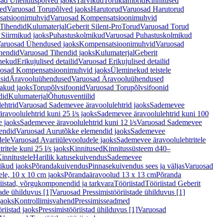
ad Ühenduspõlved jaoks
Tarvikud
Toruklambrid
Kinnitused
ed
Varuosad Torupõlved jaoks
Harutorud
Varuosad Harutorud
atsioonimuhvid
Varuosad Kompensatsioonimuhvid
Tihendid
Kulumaterjal
Geberit Silent-Pro
Torud
Varuosad Torud
Siirmikud jaoks
Puhastuskolmikud
Varuosad Puhastuskolmikud
aruosad Ühendused jaoks
Kompensatsioonimuhvid
Varuosad
hendid
Varuosad Tihendid jaoks
Kulumaterjal
Geberit
nekud
Erikujulised detailid
Varuosad Erikujulised detailid
osad Kompensatsioonimuhvid jaoks
Üleminekud teistele
sid
Äravooluühendused
Varuosad Äravooluühendused
akud jaoks
Torupõlvsifoonid
Varuosad Torupõlvsifoonid
did
Kulumaterjal
Õhutusventiilid
ehtrid
Varuosad Sademevee äravoolulehtrid jaoks
Sademevee
avoolulehtrid kuni 25 l/s jaoks
Sademevee äravoolulehtrid kuni 100
e jaoks
Sademevee äravoolulehtrid kuni 12 l/s
Varuosad Sademevee
endid
Varuosad Aurutõkke elemendid jaoks
Sademevee
dele
Varuosad Avariiülevooludele jaoks
Sademevee äravoolulehtritele
itele kuni 25 l/s jaoks
Kinnitused
Kinnitussüsteem d40–
innitustele
Harilik katusekuivendus
Sademevee
ikud jaoks
Põrandakuivendus
Pinnasekuivendus sees ja väljas
Varuosad
ele, 10 x 10 cm jaoks
Põrandaäravoolud 13 x 13 cm
Põranda
iistad, võrgukomponendid ja tarkvara
Tööriistad
Tööriistad Geberit
tade ühilduvus [1]
Varuosad Pressimistööriistade ühilduvus [1]
jaoks
Kontrollimisvahend
Pressimisseadmed
riistad jaoks
Pressimistööriistad ühilduvus [1]
Varuosad