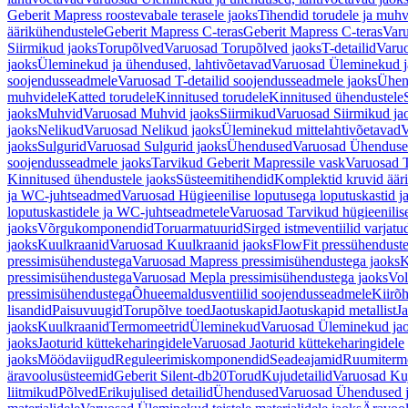
Geberit Mapress roostevabale terasele jaoks
Tihendid torudele ja muhv
äärikühendustele
Geberit Mapress C-teras
Geberit Mapress C-teras
Varu
Siirmikud jaoks
Torupõlved
Varuosad Torupõlved jaoks
T-detailid
Varuo
jaoks
Üleminekud ja ühendused, lahtivõetavad
Varuosad Üleminekud ja
soojendusseadmele
Varuosad T-detailid soojendusseadmele jaoks
Ühen
muhvidele
Katted torudele
Kinnitused torudele
Kinnitused ühendustele
jaoks
Muhvid
Varuosad Muhvid jaoks
Siirmikud
Varuosad Siirmikud ja
jaoks
Nelikud
Varuosad Nelikud jaoks
Üleminekud mittelahtivõetavad
V
jaoks
Sulgurid
Varuosad Sulgurid jaoks
Ühendused
Varuosad Ühenduse
soojendusseadmele jaoks
Tarvikud Geberit Mapressile vask
Varuosad T
Kinnitused ühendustele jaoks
Süsteemitihendid
Komplektid kruvid äär
ja WC-juhtseadmed
Varuosad Hügieenilise loputusega loputuskastid 
loputuskastidele ja WC-juhtseadmetele
Varuosad Tarvikud hügieenilis
jaoks
Võrgukomponendid
Toruarmatuurid
Sirged istmeventiilid varjat
jaoks
Kuulkraanid
Varuosad Kuulkraanid jaoks
FlowFit pressühendust
pressimisühendustega
Varuosad Mapress pressimisühendustega jaoks
K
pressimisühendustega
Varuosad Mepla pressimisühendustega jaoks
Vol
pressimisühendustega
Õhueemaldusventiilid soojendusseadmele
Kiirõh
lisandid
Paisuvuugid
Torupõlve toed
Jaotuskapid
Jaotuskapid metallist
Ja
jaoks
Kuulkraanid
Termomeetrid
Üleminekud
Varuosad Üleminekud ja
jaoks
Jaoturid küttekeharingidele
Varuosad Jaoturid küttekeharingidele
jaoks
Möödaviigud
Reguleerimiskomponendid
Seadeajamid
Ruumiterm
äravoolusüsteemid
Geberit Silent-db20
Torud
Kujudetailid
Varuosad Kuj
liitmikud
Põlved
Erikujulised detailid
Ühendused
Varuosad Ühendused 