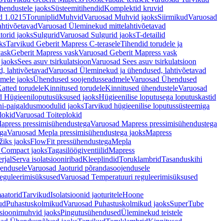
hendustele jaoks
Süsteemitihendid
Komplektid kruvid
d 1.0215
Toruniplid
Muhvid
Varuosad Muhvid jaoks
Siirmikud
Varuosad
ahtivõetavad
Varuosad Üleminekud mittelahtivõetavad
orid jaoks
Sulgurid
Varuosad Sulgurid jaoks
T-detailid
ks
Tarvikud Geberit Mapress C-terasele
Tihendid torudele ja
vask
Geberit Mapress vask
Varuosad Geberit Mapress vask
 jaoks
Sees asuv tsirkulatsioon
Varuosad Sees asuv tsirkulatsioon
, lahtivõetavad
Varuosad Üleminekud ja ühendused, lahtivõetavad
dmele jaoks
Ühendused soojendusseadmele
Varuosad Ühendused
atted torudele
Kinnitused torudele
Kinnitused ühendustele
Varuosad
d Hügieeniloputusüksused jaoks
Hügieenilise loputusega loputuskastid
i-paigaldusmoodulid jaoks
Tarvikud hügieenilise loputussüsteemiga
lokid
Varuosad Toiteplokid
apress pressimisühendustega
Varuosad Mapress pressimisühendustega
ega
Varuosad Mepla pressimisühendustega jaoks
Mapress
žiks jaoks
FlowFit pressühendustega
Mepla
 Compact jaoks
Tagasilöögiventiilid
Mapress
rjal
Serva isolatsiooniribad
Kleeplindid
Toruklambrid
Tasanduskihi
jendusele
Varuosad Jaoturid põrandasoojendusele
reguleerimisüksused
Varuosad Temperatuuri reguleerimisüksused
aatorid
Tarvikud
Isolatsioonid jaoturitele
Hoone
ud
Puhastuskolmikud
Varuosad Puhastuskolmikud jaoks
SuperTube
sioonimuhvid jaoks
Pingutusühendused
Üleminekud teistele