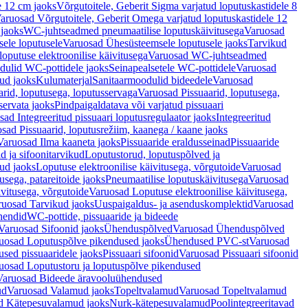
e 12 cm jaoks
Võrgutoitele, Geberit Sigma varjatud loputuskastidele 8
aruosad Võrgutoitele, Geberit Omega varjatud loputuskastidele 12
 jaoks
WC-juhtseadmed pneumaatilise loputuskäivitusega
Varuosad
ele loputusele
Varuosad Ühesüsteemsele loputusele jaoks
Tarvikud
putuse elektroonilise käivitusega
Varuosad WC-juhtseadmed
dulid WC-pottidele jaoks
Seinapealsetele WC-pottidele
Varuosad
ud jaoks
Kulumaterjal
Sanitaarmoodulid bideedele
Varuosad
arid, loputusega, loputusservaga
Varuosad Pissuaarid, loputusega,
servata jaoks
Pindpaigaldatava või varjatud pissuaari
ad Integreeritud pissuaari loputusregulaator jaoks
Integreeritud
sad Pissuaarid, loputusrežiim, kaanega / kaane jaoks
Varuosad Ilma kaaneta jaoks
Pissuaaride eraldusseinad
Pissuaaride
d ja sifoonitarvikud
Loputustorud, loputuspõlved ja
ud jaoks
Loputuse elektroonilise käivitusega, võrgutoide
Varuosad
usega, patareitoide jaoks
Pneumaatilise loputuskäivitusega
Varuosad
ivitusega, võrgutoide
Varuosad Loputuse elektroonilise käivitusega,
ruosad Tarvikud jaoks
Uuspaigaldus- ja asenduskomplektid
Varuosad
hendid
WC-pottide, pissuaaride ja bideede
Varuosad Sifoonid jaoks
Ühenduspõlved
Varuosad Ühenduspõlved
uosad Loputuspõlve pikendused jaoks
Ühendused PVC-st
Varuosad
ed pissuaaridele jaoks
Pissuaari sifoonid
Varuosad Pissuaari sifoonid
uosad Loputustoru ja loputuspõlve pikendused
Varuosad Bideede äravooluühendused
ud
Varuosad Valamud jaoks
Topeltvalamud
Varuosad Topeltvalamud
d Kätepesuvalamud jaoks
Nurk-kätepesuvalamud
Poolintegreeritavad