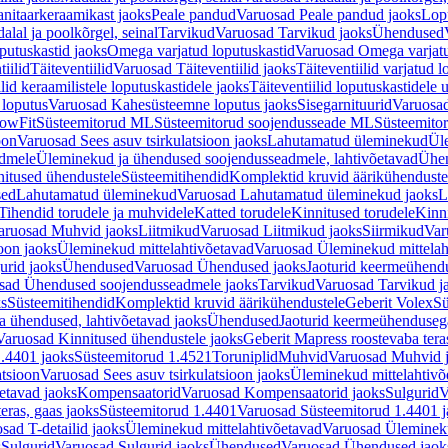
nitaarkeraamikast jaoks
Peale pandud
Varuosad Peale pandud jaoks
Lopu
alal ja poolkõrgel, seinal
Tarvikud
Varuosad Tarvikud jaoks
Ühendused
putuskastid jaoks
Omega varjatud loputuskastid
Varuosad Omega varjatu
tiilid
Täiteventiilid
Varuosad Täiteventiilid jaoks
Täiteventiilid varjatud l
lid keraamilistele loputuskastidele jaoks
Täiteventiilid loputuskastidele 
loputus
Varuosad Kahesüsteemne loputus jaoks
Sisegarnituurid
Varuosad
lowFit
Süsteemitorud ML
Süsteemitorud soojendusseade ML
Süsteemito
oon
Varuosad Sees asuv tsirkulatsioon jaoks
Lahutamatud üleminekud
Ül
admele
Üleminekud ja ühendused soojendusseadmele, lahtivõetavad
Ühen
itused ühendustele
Süsteemitihendid
Komplektid kruvid äärikühenduste
sed
Lahutamatud üleminekud
Varuosad Lahutamatud üleminekud jaoks
L
Tihendid torudele ja muhvidele
Katted torudele
Kinnitused torudele
Kinn
aruosad Muhvid jaoks
Liitmikud
Varuosad Liitmikud jaoks
Siirmikud
Var
oon jaoks
Üleminekud mittelahtivõetavad
Varuosad Üleminekud mittelah
urid jaoks
Ühendused
Varuosad Ühendused jaoks
Jaoturid keermeühend
sad Ühendused soojendusseadmele jaoks
Tarvikud
Varuosad Tarvikud j
ks
Süsteemitihendid
Komplektid kruvid äärikühendustele
Geberit Volex
Sü
 ühendused, lahtivõetavad jaoks
Ühendused
Jaoturid keermeühenduseg
Varuosad Kinnitused ühendustele jaoks
Geberit Mapress roostevaba tera
.4401 jaoks
Süsteemitorud 1.4521
Toruniplid
Muhvid
Varuosad Muhvid 
atsioon
Varuosad Sees asuv tsirkulatsioon jaoks
Üleminekud mittelahtivõ
etavad jaoks
Kompensaatorid
Varuosad Kompensaatorid jaoks
Sulgurid
V
eras, gaas jaoks
Süsteemitorud 1.4401
Varuosad Süsteemitorud 1.4401 j
sad T-detailid jaoks
Üleminekud mittelahtivõetavad
Varuosad Ülemineku
s
Sulgurid
Varuosad Sulgurid jaoks
Ühendused
Varuosad Ühendused jaok