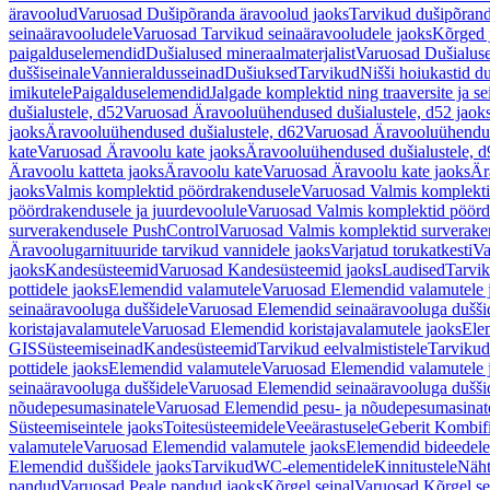
äravoolud
Varuosad Dušipõranda äravoolud jaoks
Tarvikud dušipõrand
seinaäravooludele
Varuosad Tarvikud seinaäravooludele jaoks
Kõrged 
paigalduselemendid
Dušialused mineraalmaterjalist
Varuosad Dušialuse
duššiseinale
Vannieraldusseinad
Dušiuksed
Tarvikud
Nišši hoiukastid d
imikutele
Paigalduselemendid
Jalgade komplektid ning traaversite ja s
dušialustele, d52
Varuosad Äravooluühendused dušialustele, d52 jaok
jaoks
Äravooluühendused dušialustele, d62
Varuosad Äravooluühenduse
kate
Varuosad Äravoolu kate jaoks
Äravooluühendused dušialustele, d
Äravoolu katteta jaoks
Äravoolu kate
Varuosad Äravoolu kate jaoks
Är
jaoks
Valmis komplektid pöördrakendusele
Varuosad Valmis komplekti
pöördrakendusele ja juurdevoolule
Varuosad Valmis komplektid pöördr
surverakendusele PushControl
Varuosad Valmis komplektid surverake
Äravoolugarnituuride tarvikud vannidele jaoks
Varjatud torukatkesti
Va
jaoks
Kandesüsteemid
Varuosad Kandesüsteemid jaoks
Laudised
Tarvi
pottidele jaoks
Elemendid valamutele
Varuosad Elemendid valamutele 
seinaäravooluga duššidele
Varuosad Elemendid seinaäravooluga duššid
koristajavalamutele
Varuosad Elemendid koristajavalamutele jaoks
Ele
GIS
Süsteemiseinad
Kandesüsteemid
Tarvikud eelvalmististele
Tarvikud 
pottidele jaoks
Elemendid valamutele
Varuosad Elemendid valamutele 
seinaäravooluga duššidele
Varuosad Elemendid seinaäravooluga duššid
nõudepesumasinatele
Varuosad Elemendid pesu- ja nõudepesumasinate
Süsteemiseintele jaoks
Toitesüsteemidele
Veeärastusele
Geberit Kombif
valamutele
Varuosad Elemendid valamutele jaoks
Elemendid bideedele
Elemendid duššidele jaoks
Tarvikud
WC-elementidele
Kinnitustele
Näht
pandud
Varuosad Peale pandud jaoks
Kõrgel seinal
Varuosad Kõrgel se