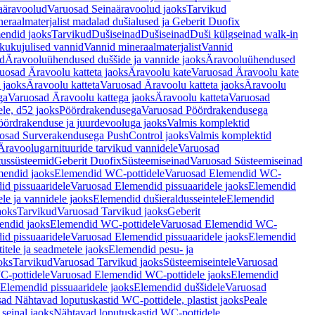
aäravoolud
Varuosad Seinaäravoolud jaoks
Tarvikud
eraalmaterjalist madalad dušialused ja Geberit Duofix
endid jaoks
Tarvikud
Dušiseinad
Dušiseinad
Duši külgseinad walk-in
ikukujulised vannid
Vannid mineraalmaterjalist
Vannid
ud
Äravooluühendused duššide ja vannide jaoks
Äravooluühendused
uosad Äravoolu katteta jaoks
Äravoolu kate
Varuosad Äravoolu kate
 jaoks
Äravoolu katteta
Varuosad Äravoolu katteta jaoks
Äravoolu
ga
Varuosad Äravoolu kattega jaoks
Äravoolu katteta
Varuosad
le, d52 jaoks
Pöördrakendusega
Varuosad Pöördrakendusega
ördrakenduse ja juurdevooluga jaoks
Valmis komplektid
osad Surverakendusega PushControl jaoks
Valmis komplektid
Äravoolugarnituuride tarvikud vannidele
Varuosad
utussüsteemid
Geberit Duofix
Süsteemiseinad
Varuosad Süsteemiseinad
mendid jaoks
Elemendid WC-pottidele
Varuosad Elemendid WC-
id pissuaaridele
Varuosad Elemendid pissuaaridele jaoks
Elemendid
le ja vannidele jaoks
Elemendid dušieraldusseintele
Elemendid
aoks
Tarvikud
Varuosad Tarvikud jaoks
Geberit
endid jaoks
Elemendid WC-pottidele
Varuosad Elemendid WC-
id pissuaaridele
Varuosad Elemendid pissuaaridele jaoks
Elemendid
tele ja seadmetele jaoks
Elemendid pesu- ja
oks
Tarvikud
Varuosad Tarvikud jaoks
Süsteemiseintele
Varuosad
-pottidele
Varuosad Elemendid WC-pottidele jaoks
Elemendid
Elemendid pissuaaridele jaoks
Elemendid duššidele
Varuosad
ad Nähtavad loputuskastid WC-pottidele, plastist jaoks
Peale
seinal jaoks
Nähtavad loputuskastid WC-pottidele,