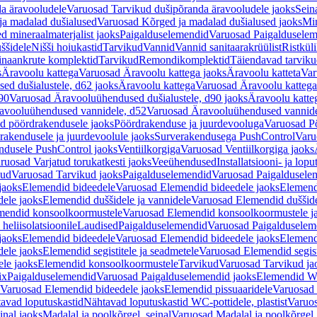
a äravooludele
Varuosad Tarvikud dušipõranda äravooludele jaoks
Sein
ja madalad dušialused
Varuosad Kõrged ja madalad dušialused jaoks
Min
d mineraalmaterjalist jaoks
Paigalduselemendid
Varuosad Paigalduselem
uššidele
Nišši hoiukastid
Tarvikud
Vannid
Vannid sanitaarakrüülist
Ristkül
einaankrute komplektid
Tarvikud
Remondikomplektid
Täiendavad tarvik
s
Äravoolu kattega
Varuosad Äravoolu kattega jaoks
Äravoolu katteta
Var
d dušialustele, d62 jaoks
Äravoolu kattega
Varuosad Äravoolu kattega
90
Varuosad Äravooluühendused dušialustele, d90 jaoks
Äravoolu katte
avooluühendused vannidele, d52
Varuosad Äravooluühendused vannide
d pöördrakendusele jaoks
Pöördrakenduse ja juurdevooluga
Varuosad Pö
akendusele ja juurdevoolule jaoks
Surverakendusega PushControl
Varu
ndusele PushControl jaoks
Ventiilkorgiga
Varuosad Ventiilkorgiga jaoks
ruosad Varjatud torukatkesti jaoks
Veeühendused
Installatsiooni- ja lop
kud
Varuosad Tarvikud jaoks
Paigalduselemendid
Varuosad Paigaldusele
jaoks
Elemendid bideedele
Varuosad Elemendid bideedele jaoks
Elemend
ele jaoks
Elemendid duššidele ja vannidele
Varuosad Elemendid duššide
mendid konsoolkoormustele
Varuosad Elemendid konsoolkoormustele j
heliisolatsioonile
Laudised
Paigalduselemendid
Varuosad Paigalduselem
jaoks
Elemendid bideedele
Varuosad Elemendid bideedele jaoks
Elemend
ele jaoks
Elemendid segistitele ja seadmetele
Varuosad Elemendid segisti
le jaoks
Elemendid konsoolkoormustele
Tarvikud
Varuosad Tarvikud ja
ix
Paigalduselemendid
Varuosad Paigalduselemendid jaoks
Elemendid WC
Varuosad Elemendid bideedele jaoks
Elemendid pissuaaridele
Varuosad 
avad loputuskastid
Nähtavad loputuskastid WC-pottidele, plastist
Varuos
inal jaoks
Madalal ja poolkõrgel, seinal
Varuosad Madalal ja poolkõrgel, 