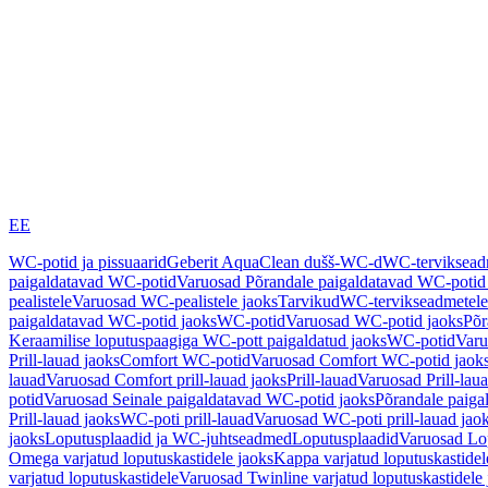
EE
WC-potid ja pissuaarid
Geberit AquaClean dušš-WC-d
WC-terviksea
paigaldatavad WC-potid
Varuosad Põrandale paigaldatavad WC-potid
pealistele
Varuosad WC-pealistele jaoks
Tarvikud
WC-tervikseadmetele
paigaldatavad WC-potid jaoks
WC-potid
Varuosad WC-potid jaoks
Põr
Keraamilise loputuspaagiga WC-pott paigaldatud jaoks
WC-potid
Varu
Prill-lauad jaoks
Comfort WC-potid
Varuosad Comfort WC-potid jaok
lauad
Varuosad Comfort prill-lauad jaoks
Prill-lauad
Varuosad Prill-lau
potid
Varuosad Seinale paigaldatavad WC-potid jaoks
Põrandale paiga
Prill-lauad jaoks
WC-poti prill-lauad
Varuosad WC-poti prill-lauad jao
jaoks
Loputusplaadid ja WC-juhtseadmed
Loputusplaadid
Varuosad Lop
Omega varjatud loputuskastidele jaoks
Kappa varjatud loputuskastidel
varjatud loputuskastidele
Varuosad Twinline varjatud loputuskastidele 