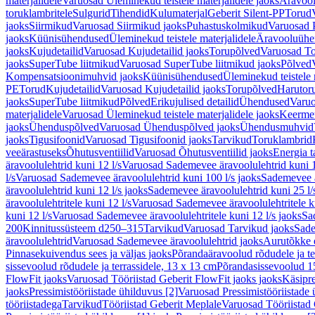
materjalidele
Varuosad Üleminekud teistele materjalidele jaoks
Äravoo
toruklambritele
Sulgurid
Tihendid
Kulumaterjal
Geberit Silent-PP
Torud
jaoks
Siirmikud
Varuosad Siirmikud jaoks
Puhastuskolmikud
Varuosad 
jaoks
Küünisühendused
Üleminekud teistele materjalidele
Äravooluühe
jaoks
Kujudetailid
Varuosad Kujudetailid jaoks
Torupõlved
Varuosad To
jaoks
SuperTube liitmikud
Varuosad SuperTube liitmikud jaoks
Põlved
Kompensatsioonimuhvid jaoks
Küünisühendused
Üleminekud teistele 
PE
Torud
Kujudetailid
Varuosad Kujudetailid jaoks
Torupõlved
Harutor
jaoks
SuperTube liitmikud
Põlved
Erikujulised detailid
Ühendused
Varuo
materjalidele
Varuosad Üleminekud teistele materjalidele jaoks
Keerme
jaoks
Ühenduspõlved
Varuosad Ühenduspõlved jaoks
Ühendusmuhvid
jaoks
Tigusifoonid
Varuosad Tigusifoonid jaoks
Tarvikud
Toruklambrid
veeärastuseks
Õhutusventiilid
Varuosad Õhutusventiilid jaoks
Energia t
äravoolulehtrid kuni 12 l/s
Varuosad Sademevee äravoolulehtrid kuni 1
l/s
Varuosad Sademevee äravoolulehtrid kuni 100 l/s jaoks
Sademevee ä
äravoolulehtrid kuni 12 l/s jaoks
Sademevee äravoolulehtrid kuni 25 l/
äravoolulehtritele kuni 12 l/s
Varuosad Sademevee äravoolulehtritele ku
kuni 12 l/s
Varuosad Sademevee äravoolulehtritele kuni 12 l/s jaoks
Sa
200
Kinnitussüsteem d250–315
Tarvikud
Varuosad Tarvikud jaoks
Sade
äravoolulehtrid
Varuosad Sademevee äravoolulehtrid jaoks
Aurutõkke 
Pinnasekuivendus sees ja väljas jaoks
Põrandaäravoolud rõdudele ja te
sissevoolud rõdudele ja terrassidele, 13 x 13 cm
Põrandasissevoolud 1
FlowFit jaoks
Varuosad Tööriistad Geberit FlowFit jaoks jaoks
Käsipre
jaoks
Pressimistööriistade ühilduvus [2]
Varuosad Pressimistööriistade 
tööriistadega
Tarvikud
Tööriistad Geberit Meplale
Varuosad Tööriistad 