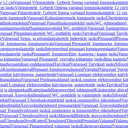
le 12 cm
Varuosad Võrgutoitele, Geberit Sigma varjatud loputuskastidel
 cm jaoks
Võrgutoitele, Geberit Omega varjatud loputuskastidele 12 cm
V
Varuosad Patareitoitele, Geberit Sigma varjatud loputuskastidele 12 cm
ele loputusele
Varuosad Kahesüsteemsele loputusele jaoks
Ühesüsteems
alduskomplektid
Varuosad Paigalduskomplektid jaoks
WC-juhtseadmed lo
sanitaarmoodulid
Sanitaarmoodulid WC-pottidele
Varuosad Sanitaarmoo
ruosad Põrandapealsetele WC-pottidele jaoks
Tarvikud
Varuosad Tarvik
le
Varuosad Seina- ja põrandapealsetele bideedele jaoks
Pissuaarid
Pissua
rid, loputusega, loputusservata
Varuosad Pissuaarid, loputusega, loputus
oputusregulaatorile jaoks
Integreeritud pissuaari loputusregulaator
Varuos
egulaatorile jaoks
Pissuaarid, loputusrežiim, kaanega / kaane jaoks
Varuo
ba käitamine
Varuosad Pissuaarid, veevaba käitamine jaoks
Ilma kaaneta
itaarkeraamikast eraldusseinad
Tarvikud
Varuosad Tarvikud jaoks
Sifooni
ks
Kinnitusmaterjal
Pissuaari loputusregulaatorid
Varjatud
Varuosad Varjat
onilise käivitusega, patareitoide
Varuosad Loputuse elektroonilise käivit
dpaigaldatud
Varuosad Pindpaigaldatud jaoks
Loputuse elektroonilise kä
sad Loputuse elektroonilise käivitusega, patareitoide jaoks
Tarvikud
Va
ed ja üleminekud
Katteplaadid
Integreeritud juhtnupud
Käsitsemise abiva
aruosad Äravooluühendused WC-pottidele ja valamutele jaoks
Sifoonid
ektid
Varuosad Ühenduskomplektid jaoks
Loputuspõlve pikendused
Var
dusdetailid
Äravooluühendused pissuaaridele
Varuosad Äravooluühendus
sad Torupõlvsifoonid jaoks
Loputustoru ja loputuspõlve pikendused
Var
d
Varuosad Ühenduspõlved jaoks
Mansetid
Bideede äravooluühendused
kud
Ühenduspõlved
Katted
Ühendused
Tihendid
Pesuplats
Valamud
Valam
alamud
Varuosad Pinnapealsed valamud jaoks
Kätepesuvalamud
Varuosa