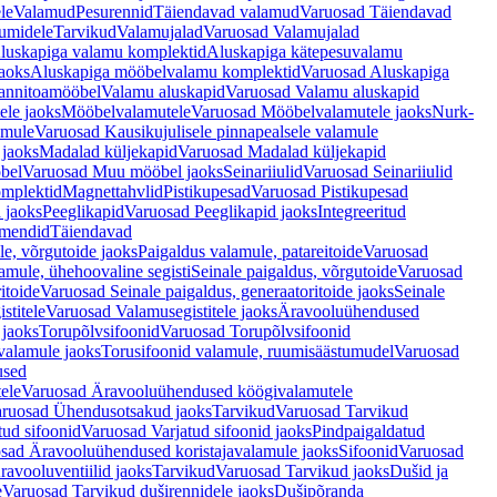
le
Valamud
Pesurennid
Täiendavad valamud
Varuosad Täiendavad
umidele
Tarvikud
Valamujalad
Varuosad Valamujalad
luskapiga valamu komplektid
Aluskapiga kätepesuvalamu
aoks
Aluskapiga mööbelvalamu komplektid
Varuosad Aluskapiga
annitoamööbel
Valamu aluskapid
Varuosad Valamu aluskapid
ele jaoks
Mööbelvalamutele
Varuosad Mööbelvalamutele jaoks
Nurk-
amule
Varuosad Kausikujulisele pinnapealsele valamule
 jaoks
Madalad küljekapid
Varuosad Madalad küljekapid
bel
Varuosad Muu mööbel jaoks
Seinariiulid
Varuosad Seinariiulid
omplektid
Magnettahvlid
Pistikupesad
Varuosad Pistikupesad
 jaoks
Peeglikapid
Varuosad Peeglikapid jaoks
Integreeritud
emendid
Täiendavad
e, võrgutoide jaoks
Paigaldus valamule, patareitoide
Varuosad
amule, ühehoovaline segisti
Seinale paigaldus, võrgutoide
Varuosad
itoide
Varuosad Seinale paigaldus, generaatoritoide jaoks
Seinale
stitele
Varuosad Valamusegistitele jaoks
Äravooluühendused
jaoks
Torupõlvsifoonid
Varuosad Torupõlvsifoonid
valamule jaoks
Torusifoonid valamule, ruumisäästumudel
Varuosad
used
ele
Varuosad Äravooluühendused köögivalamutele
ruosad Ühendusotsakud jaoks
Tarvikud
Varuosad Tarvikud
tud sifoonid
Varuosad Varjatud sifoonid jaoks
Pindpaigaldatud
sad Äravooluühendused koristajavalamule jaoks
Sifoonid
Varuosad
avooluventiilid jaoks
Tarvikud
Varuosad Tarvikud jaoks
Dušid ja
e
Varuosad Tarvikud duširennidele jaoks
Dušipõranda