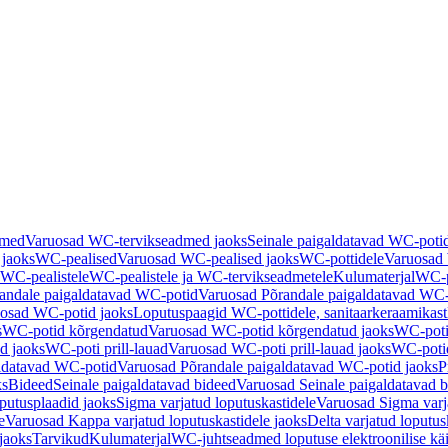
dmed
Varuosad WC-tervikseadmed jaoks
Seinale paigaldatavad WC-poti
 jaoks
WC-pealised
Varuosad WC-pealised jaoks
WC-pottidele
Varuosad 
WC-pealistele
WC-pealistele ja WC-tervikseadmetele
Kulumaterjal
WC-po
andale paigaldatavad WC-potid
Varuosad Põrandale paigaldatavad WC-
osad WC-potid jaoks
Loputuspaagid WC-pottidele, sanitaarkeraamikast
s
WC-potid kõrgendatud
Varuosad WC-potid kõrgendatud jaoks
WC-poti
ad jaoks
WC-poti prill-lauad
Varuosad WC-poti prill-lauad jaoks
WC-potid
ldatavad WC-potid
Varuosad Põrandale paigaldatavad WC-potid jaoks
P
ks
Bideed
Seinale paigaldatavad bideed
Varuosad Seinale paigaldatavad b
utusplaadid jaoks
Sigma varjatud loputuskastidele
Varuosad Sigma varja
e
Varuosad Kappa varjatud loputuskastidele jaoks
Delta varjatud loputus
jaoks
Tarvikud
Kulumaterjal
WC-juhtseadmed loputuse elektroonilise kä