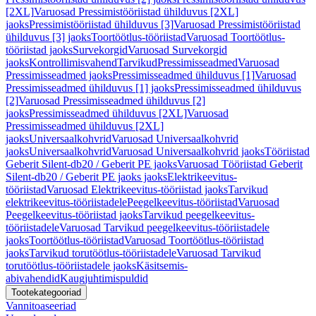
[2XL]
Varuosad Pressimistööriistad ühilduvus [2XL]
jaoks
Pressimistööriistad ühilduvus [3]
Varuosad Pressimistööriistad
ühilduvus [3] jaoks
Toortöötlus-tööriistad
Varuosad Toortöötlus-
tööriistad jaoks
Survekorgid
Varuosad Survekorgid
jaoks
Kontrollimisvahend
Tarvikud
Pressimisseadmed
Varuosad
Pressimisseadmed jaoks
Pressimisseadmed ühilduvus [1]
Varuosad
Pressimisseadmed ühilduvus [1] jaoks
Pressimisseadmed ühilduvus
[2]
Varuosad Pressimisseadmed ühilduvus [2]
jaoks
Pressimisseadmed ühilduvus [2XL]
Varuosad
Pressimisseadmed ühilduvus [2XL]
jaoks
Universaalkohvrid
Varuosad Universaalkohvrid
jaoks
Universaalkohvrid
Varuosad Universaalkohvrid jaoks
Tööriistad
Geberit Silent-db20 / Geberit PE jaoks
Varuosad Tööriistad Geberit
Silent-db20 / Geberit PE jaoks jaoks
Elektrikeevitus-
tööriistad
Varuosad Elektrikeevitus-tööriistad jaoks
Tarvikud
elektrikeevitus-tööriistadele
Peegelkeevitus-tööriistad
Varuosad
Peegelkeevitus-tööriistad jaoks
Tarvikud peegelkeevitus-
tööriistadele
Varuosad Tarvikud peegelkeevitus-tööriistadele
jaoks
Toortöötlus-tööriistad
Varuosad Toortöötlus-tööriistad
jaoks
Tarvikud torutöötlus-tööriistadele
Varuosad Tarvikud
torutöötlus-tööriistadele jaoks
Käsitsemis-
abivahendid
Kaugjuhtimispuldid
Tootekategooriad
Vannitoaseeriad