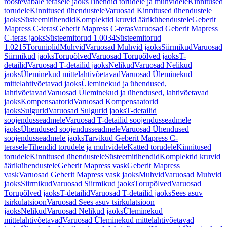
roostevabale terasele jaoks
Tihendid torudele ja muhvidele
Kinnitused
torudele
Kinnitused ühendustele
Varuosad Kinnitused ühendustele
jaoks
Süsteemitihendid
Komplektid kruvid äärikühendustele
Geberit
Mapress C-teras
Geberit Mapress C-teras
Varuosad Geberit Mapress
C-teras jaoks
Süsteemitorud 1.0034
Süsteemitorud
1.0215
Toruniplid
Muhvid
Varuosad Muhvid jaoks
Siirmikud
Varuosad
Siirmikud jaoks
Torupõlved
Varuosad Torupõlved jaoks
T-
detailid
Varuosad T-detailid jaoks
Nelikud
Varuosad Nelikud
jaoks
Üleminekud mittelahtivõetavad
Varuosad Üleminekud
mittelahtivõetavad jaoks
Üleminekud ja ühendused,
lahtivõetavad
Varuosad Üleminekud ja ühendused, lahtivõetavad
jaoks
Kompensaatorid
Varuosad Kompensaatorid
jaoks
Sulgurid
Varuosad Sulgurid jaoks
T-detailid
soojendusseadmele
Varuosad T-detailid soojendusseadmele
jaoks
Ühendused soojendusseadmele
Varuosad Ühendused
soojendusseadmele jaoks
Tarvikud Geberit Mapress C-
terasele
Tihendid torudele ja muhvidele
Katted torudele
Kinnitused
torudele
Kinnitused ühendustele
Süsteemitihendid
Komplektid kruvid
äärikühendustele
Geberit Mapress vask
Geberit Mapress
vask
Varuosad Geberit Mapress vask jaoks
Muhvid
Varuosad Muhvid
jaoks
Siirmikud
Varuosad Siirmikud jaoks
Torupõlved
Varuosad
Torupõlved jaoks
T-detailid
Varuosad T-detailid jaoks
Sees asuv
tsirkulatsioon
Varuosad Sees asuv tsirkulatsioon
jaoks
Nelikud
Varuosad Nelikud jaoks
Üleminekud
mittelahtivõetavad
Varuosad Üleminekud mittelahtivõetavad