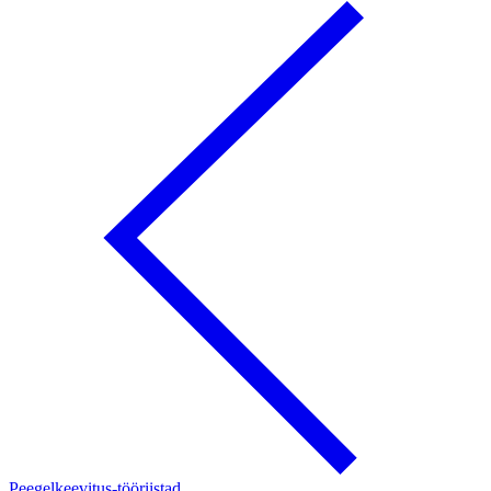
Peegelkeevitus-tööriistad