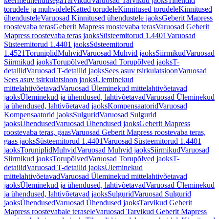
keermeühendusega
Tarvikud
Varuosad Tarvikud jaoks
Tihendid
torudele ja muhvidele
Katted torudele
Kinnitused torudele
Kinnitused
ühendustele
Varuosad Kinnitused ühendustele jaoks
Geberit Mapress
roostevaba teras
Geberit Mapress roostevaba teras
Varuosad Geberit
Mapress roostevaba teras jaoks
Süsteemitorud 1.4401
Varuosad
Süsteemitorud 1.4401 jaoks
Süsteemitorud
1.4521
Toruniplid
Muhvid
Varuosad Muhvid jaoks
Siirmikud
Varuosad
Siirmikud jaoks
Torupõlved
Varuosad Torupõlved jaoks
T-
detailid
Varuosad T-detailid jaoks
Sees asuv tsirkulatsioon
Varuosad
Sees asuv tsirkulatsioon jaoks
Üleminekud
mittelahtivõetavad
Varuosad Üleminekud mittelahtivõetavad
jaoks
Üleminekud ja ühendused, lahtivõetavad
Varuosad Üleminekud
ja ühendused, lahtivõetavad jaoks
Kompensaatorid
Varuosad
Kompensaatorid jaoks
Sulgurid
Varuosad Sulgurid
jaoks
Ühendused
Varuosad Ühendused jaoks
Geberit Mapress
roostevaba teras, gaas
Varuosad Geberit Mapress roostevaba teras,
gaas jaoks
Süsteemitorud 1.4401
Varuosad Süsteemitorud 1.4401
jaoks
Toruniplid
Muhvid
Varuosad Muhvid jaoks
Siirmikud
Varuosad
Siirmikud jaoks
Torupõlved
Varuosad Torupõlved jaoks
T-
detailid
Varuosad T-detailid jaoks
Üleminekud
mittelahtivõetavad
Varuosad Üleminekud mittelahtivõetavad
jaoks
Üleminekud ja ühendused, lahtivõetavad
Varuosad Üleminekud
ja ühendused, lahtivõetavad jaoks
Sulgurid
Varuosad Sulgurid
jaoks
Ühendused
Varuosad Ühendused jaoks
Tarvikud Geberit
Mapress roostevabale terasele
Varuosad Tarvikud Geberit Mapress