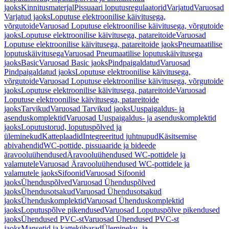
jaoks
Kinnitusmaterjal
Pissuaari loputusregulaatorid
Varjatud
Varuosad
Varjatud jaoks
Loputuse elektroonilise käivitusega,
võrgutoide
Varuosad Loputuse elektroonilise käivitusega, võrgutoide
jaoks
Loputuse elektroonilise käivitusega, patareitoide
Varuosad
Loputuse elektroonilise käivitusega, patareitoide jaoks
Pneumaatilise
loputuskäivitusega
Varuosad Pneumaatilise loputuskäivitusega
jaoks
Basic
Varuosad Basic jaoks
Pindpaigaldatud
Varuosad
Pindpaigaldatud jaoks
Loputuse elektroonilise käivitusega,
võrgutoide
Varuosad Loputuse elektroonilise käivitusega, võrgutoide
jaoks
Loputuse elektroonilise käivitusega, patareitoide
Varuosad
Loputuse elektroonilise käivitusega, patareitoide
jaoks
Tarvikud
Varuosad Tarvikud jaoks
Uuspaigaldus- ja
asenduskomplektid
Varuosad Uuspaigaldus- ja asenduskomplektid
jaoks
Loputustorud, loputuspõlved ja
üleminekud
Katteplaadid
Integreeritud juhtnupud
Käsitsemise
abivahendid
WC-pottide, pissuaaride ja bideede
äravooluühendused
Äravooluühendused WC-pottidele ja
valamutele
Varuosad Äravooluühendused WC-pottidele ja
valamutele jaoks
Sifoonid
Varuosad Sifoonid
jaoks
Ühenduspõlved
Varuosad Ühenduspõlved
jaoks
Ühendusotsakud
Varuosad Ühendusotsakud
jaoks
Ühenduskomplektid
Varuosad Ühenduskomplektid
jaoks
Loputuspõlve pikendused
Varuosad Loputuspõlve pikendused
jaoks
Ühendused PVC-st
Varuosad Ühendused PVC-st
jaoks
Mansetid ja kattekübarad
Ülemineku- ja