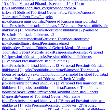
15 x 15 cm
Varuosad Põrandasissevoolud 15 x 15 cm
jaoks
Tarvikud
Tööriistad, võrgukomponendid ja
tarkvara
Tööriistad
Tööriistad Geberit FlowFit jaoks
Varuosad
Tööriistad Geberit FlowFit jaoks
jaoks
Käsipressimistööriistad
Varuosad Käsipressimistööriistad
jaoks
Pressimistööriistade ühilduvus [1]
Varuosad Pressimistööriistade
ühilduvus [1] jaoks
Pressimistööriistade ühilduvus [2]
Varuosad
Pressimistööriistade ühilduvus [2]
jaoks
Torutöötlustööriistad
Varuosad Torutöötlustööriistad
jaoks
Kontrollimisvahend
Pressimisseadmed
tööriistadega
Tarvikud
Tööriistad Geberit Meplale
Varuosad
Tööriistad Geberit Meplale jaoks
Käsipressimistööriistad
Varuosad
Käsipressimistööriistad jaoks
Pressimistööriistad ühilduvus
[1]
Varuosad Pressimistööriistad ühilduvus [1]
jaoks
Pressimistööriistad ühilduvus [2]
Varuosad Pressimistööriistad
ühilduvus [2] jaoks
Toortöötlus-tööriistad
Varuosad Toortöötlus-
tööriistad jaoks
Survekorgid
Kontrollimisvahendid
Tarvikud
Tööriistad
Geberit Volexile
Varuosad Tööriistad Geberit Volexile
jaoks
Pressimistööriistad ühilduvus [2]
Varuosad Pressimistööriistad
ühilduvus [2] jaoks
Toortöötlus-tööriistad
Varuosad Toortöötlus-
tööriistad jaoks
Kontrollimisvahend
Tarvikud
Tööriistad Geberit
Mapressile
Varuosad Tööriistad Geberit Mapressile
jaoks
Pressimistööriistad ühilduvus [1]
Varuosad Pressimistööriistad
ühilduvus [1] jaoks
Pressimistööriistad ühilduvus [2]
Varuosad
Pressimistööriistad ühilduvus [2] jaoks
Pressimistööriistad ühilduvus