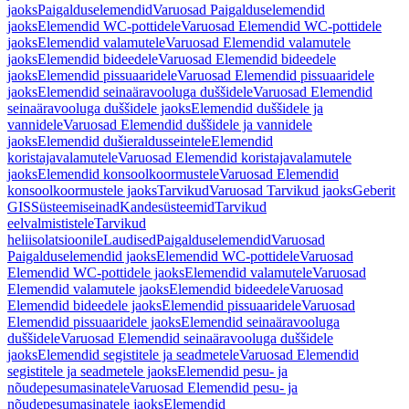
jaoks
Paigalduselemendid
Varuosad Paigalduselemendid
jaoks
Elemendid WC-pottidele
Varuosad Elemendid WC-pottidele
jaoks
Elemendid valamutele
Varuosad Elemendid valamutele
jaoks
Elemendid bideedele
Varuosad Elemendid bideedele
jaoks
Elemendid pissuaaridele
Varuosad Elemendid pissuaaridele
jaoks
Elemendid seinaäravooluga duššidele
Varuosad Elemendid
seinaäravooluga duššidele jaoks
Elemendid duššidele ja
vannidele
Varuosad Elemendid duššidele ja vannidele
jaoks
Elemendid dušieraldusseintele
Elemendid
koristajavalamutele
Varuosad Elemendid koristajavalamutele
jaoks
Elemendid konsoolkoormustele
Varuosad Elemendid
konsoolkoormustele jaoks
Tarvikud
Varuosad Tarvikud jaoks
Geberit
GIS
Süsteemiseinad
Kandesüsteemid
Tarvikud
eelvalmististele
Tarvikud
heliisolatsioonile
Laudised
Paigalduselemendid
Varuosad
Paigalduselemendid jaoks
Elemendid WC-pottidele
Varuosad
Elemendid WC-pottidele jaoks
Elemendid valamutele
Varuosad
Elemendid valamutele jaoks
Elemendid bideedele
Varuosad
Elemendid bideedele jaoks
Elemendid pissuaaridele
Varuosad
Elemendid pissuaaridele jaoks
Elemendid seinaäravooluga
duššidele
Varuosad Elemendid seinaäravooluga duššidele
jaoks
Elemendid segistitele ja seadmetele
Varuosad Elemendid
segistitele ja seadmetele jaoks
Elemendid pesu- ja
nõudepesumasinatele
Varuosad Elemendid pesu- ja
nõudepesumasinatele jaoks
Elemendid