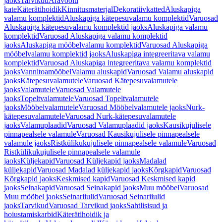
jaoks
Tarvikud
Äravoolu
kate
Käterätihoidik
Kinnitusmaterjal
Dekoratiivkatted
Aluskapiga
valamu komplektid
Aluskapiga kätepesuvalamu komplektid
Varuosad
Aluskapiga kätepesuvalamu komplektid jaoks
Aluskapiga valamu
komplektid
Varuosad Aluskapiga valamu komplektid
jaoks
Aluskapiga mööbelvalamu komplektid
Varuosad Aluskapiga
mööbelvalamu komplektid jaoks
Aluskapiga integreeritava valamu
komplektid
Varuosad Aluskapiga integreeritava valamu komplektid
jaoks
Vannitoamööbel
Valamu aluskapid
Varuosad Valamu aluskapid
jaoks
Kätepesuvalamutele
Varuosad Kätepesuvalamutele
jaoks
Valamutele
Varuosad Valamutele
jaoks
Topeltvalamutele
Varuosad Topeltvalamutele
jaoks
Mööbelvalamutele
Varuosad Mööbelvalamutele jaoks
Nurk-
kätepesuvalamutele
Varuosad Nurk-kätepesuvalamutele
jaoks
Valamuplaadid
Varuosad Valamuplaadid jaoks
Kausikujulisele
pinnapealsele valamule
Varuosad Kausikujulisele pinnapealsele
valamule jaoks
Ristkülikukujulisele pinnapealsele valamule
Varuosad
Ristkülikukujulisele pinnapealsele valamule
jaoks
Küljekapid
Varuosad Küljekapid jaoks
Madalad
küljekapid
Varuosad Madalad küljekapid jaoks
Kõrgkapid
Varuosad
Kõrgkapid jaoks
Keskmised kapid
Varuosad Keskmised kapid
jaoks
Seinakapid
Varuosad Seinakapid jaoks
Muu mööbel
Varuosad
Muu mööbel jaoks
Seinariiulid
Varuosad Seinariiulid
jaoks
Tarvikud
Varuosad Tarvikud jaoks
Sahtlisisud ja
hoiustamiskarbid
Käterätihoidik ja