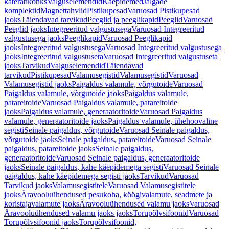
käterätikonks
Valguselemendid
Käepidemed
Jalgade
komplektid
Magnettahvlid
Pistikupesad
Varuosad Pistikupesad
jaoks
Täiendavad tarvikud
Peeglid ja peeglikapid
Peeglid
Varuosad
Peeglid jaoks
Integreeritud valgustusega
Varuosad Integreeritud
valgustusega jaoks
Peeglikapid
Varuosad Peeglikapid
jaoks
Integreeritud valgustusega
Varuosad Integreeritud valgustusega
jaoks
Integreeritud valgustuseta
Varuosad Integreeritud valgustuseta
jaoks
Tarvikud
Valguselemendid
Täiendavad
tarvikud
Pistikupesad
Valamusegistid
Valamusegistid
Varuosad
Valamusegistid jaoks
Paigaldus valamule, võrgutoide
Varuosad
Paigaldus valamule, võrgutoide jaoks
Paigaldus valamule,
patareitoide
Varuosad Paigaldus valamule, patareitoide
jaoks
Paigaldus valamule, generaatoritoide
Varuosad Paigaldus
valamule, generaatoritoide jaoks
Paigaldus valamule, ühehoovaline
segisti
Seinale paigaldus, võrgutoide
Varuosad Seinale paigaldus,
võrgutoide jaoks
Seinale paigaldus, patareitoide
Varuosad Seinale
paigaldus, patareitoide jaoks
Seinale paigaldus,
generaatoritoide
Varuosad Seinale paigaldus, generaatoritoide
jaoks
Seinale paigaldus, kahe käepidemega segisti
Varuosad Seinale
paigaldus, kahe käepidemega segisti jaoks
Tarvikud
Varuosad
Tarvikud jaoks
Valamusegistitele
Varuosad Valamusegistitele
jaoks
Äravooluühendused pesukoha, köögivalamute, seadmete ja
koristajavalamute jaoks
Äravooluühendused valamu jaoks
Varuosad
Äravooluühendused valamu jaoks jaoks
Torupõlvsifoonid
Varuosad
Torupõlvsifoonid jaoks
Torupõlvsifoonid,