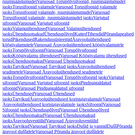
ruumisäästumudel
Varuosad Torupõlvsifoonid, ruumisäästumudel
jaoks
Torusifoonid valamule
Varuosad Torusifoonid valamule
jaoks
Torusifoonid valamule, ruumisäästumudel
Varuosad
Torusifoonid valamule, ruumisäästumudel jaoks
Varjatud
sifoonid
Varuosad Varjatud sifoonid
jaoks
Valamuühendused
Varuosad Valamuühendused
jaoks
Ühendusotsakud
Ühenduspõlved
Katted
Tihendid
Põrandapealsed
torud
Pikendused
Rakendussüsteemid
Äravooluühendused
köögivalamutele
Varuosad Äravooluühendused köögivalamutele
jaoks
Torupõlvsifoonid
Varuosad Torupõlvsifoonid
jaoks
Köögivalamu ühendused
Varuosad Köögivalamu ühendused
jaoks
Ühendusotsakud
Varuosad Ühendusotsakud
jaoks
Tarvikud
Varuosad Tarvikud jaoks
Äravooluühendused
seadmetele
Varuosad Äravooluühendused seadmetele
jaoks
Torupõlvsifoonid
Varuosad Torupõlvsifoonid jaoks
Varjatud
sifoonid
Varuosad Varjatud sifoonid jaoks
Pindpaigaldatud
sifoonid
Varuosad Pindpaigaldatud sifoonid
jaoks
Ühendused
Varuosad Ühendused
jaoks
Tarvikud
Äravooluühendused koristajavalamule
Varuosad
Äravooluühendused koristajavalamule jaoks
Sifoonid
Varuosad
Sifoonid jaoks
Ühenduspõlved
Varuosad Ühenduspõlved
jaoks
Ühendusotsakud
Varuosad Ühendusotsakud
jaoks
Äravooluventiilid
Varuosad Äravooluventiilid
jaoks
Tarvikud
Varuosad Tarvikud jaoks
Dušid ja vannid
Dušš
Põranda
äravool duššidele
Varuosad Põranda äravool duššidele