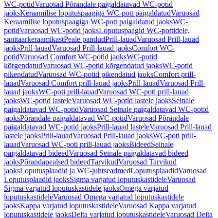
WC-potid
Varuosad Põrandale paigaldatavad WC-potid
jaoks
Keraamilise loputuspaagiga WC-pott paigaldatud
Varuosad
Keraamilise loputuspaagiga WC-pott paigaldatud jaoks
WC-
potid
Varuosad WC-potid jaoks
Loputuspaagid WC-pottidele,
sanitaarkeraamikast
Peale pandud
Prill-lauad
Varuosad Prill-lauad
jaoks
Prill-lauad
Varuosad Prill-lauad jaoks
Comfort WC-
potid
Varuosad Comfort WC-potid jaoks
WC-potid
kõrgendatud
Varuosad WC-potid kõrgendatud jaoks
WC-potid
pikendatud
Varuosad WC-potid pikendatud jaoks
Comfort prill-
lauad
Varuosad Comfort prill-lauad jaoks
Prill-lauad
Varuosad Prill-
lauad jaoks
WC-poti prill-lauad
Varuosad WC-poti prill-lauad
jaoks
WC-potid lastele
Varuosad WC-potid lastele jaoks
Seinale
paigaldatavad WC-potid
Varuosad Seinale paigaldatavad WC-potid
jaoks
Põrandale paigaldatavad WC-potid
Varuosad Põrandale
paigaldatavad WC-potid jaoks
Prill-lauad lastele
Varuosad Prill-lauad
lastele jaoks
Prill-lauad
Varuosad Prill-lauad jaoks
WC-poti prill-
lauad
Varuosad WC-poti prill-lauad jaoks
Bideed
Seinale
paigaldatavad bideed
Varuosad Seinale paigaldatavad bideed
jaoks
Põrandapealsed bideed
Tarvikud
Varuosad Tarvikud
jaoks
Loputusplaadid ja WC-juhtseadmed
Loputusplaadid
Varuosad
Loputusplaadid jaoks
Sigma varjatud loputuskastidele
Varuosad
Sigma varjatud loputuskastidele jaoks
Omega varjatud
loputuskastidele
Varuosad Omega varjatud loputuskastidele
jaoks
Kappa varjatud loputuskastidele
Varuosad Kappa varjatud
loputuskastidele jaoks
Delta varjatud loputuskastidele
Varuosad Delta