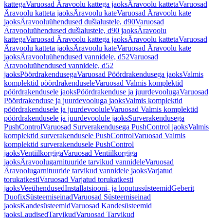
kattega
Varuosad Äravoolu kattega jaoks
Äravoolu katteta
Varuosad
Äravoolu katteta jaoks
Äravoolu kate
Varuosad Äravoolu kate
jaoks
Äravooluühendused dušialustele, d90
Varuosad
Äravooluühendused dušialustele, d90 jaoks
Äravoolu
kattega
Varuosad Äravoolu kattega jaoks
Äravoolu katteta
Varuosad
Äravoolu katteta jaoks
Äravoolu kate
Varuosad Äravoolu kate
jaoks
Äravooluühendused vannidele, d52
Varuosad
Äravooluühendused vannidele, d52
jaoks
Pöördrakendusega
Varuosad Pöördrakendusega jaoks
Valmis
komplektid pöördrakendusele
Varuosad Valmis komplektid
pöördrakendusele jaoks
Pöördrakenduse ja juurdevooluga
Varuosad
Pöördrakenduse ja juurdevooluga jaoks
Valmis komplektid
pöördrakendusele ja juurdevoolule
Varuosad Valmis komplektid
pöördrakendusele ja juurdevoolule jaoks
Surverakendusega
PushControl
Varuosad Surverakendusega PushControl jaoks
Valmis
komplektid surverakendusele PushControl
Varuosad Valmis
komplektid surverakendusele PushControl
jaoks
Ventiilkorgiga
Varuosad Ventiilkorgiga
jaoks
Äravoolugarnituuride tarvikud vannidele
Varuosad
Äravoolugarnituuride tarvikud vannidele jaoks
Varjatud
torukatkesti
Varuosad Varjatud torukatkesti
jaoks
Veeühendused
Installatsiooni- ja loputussüsteemid
Geberit
Duofix
Süsteemiseinad
Varuosad Süsteemiseinad
jaoks
Kandesüsteemid
Varuosad Kandesüsteemid
jaoks
Laudised
Tarvikud
Varuosad Tarvikud