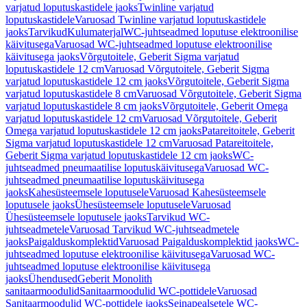
varjatud loputuskastidele jaoks
Twinline varjatud
loputuskastidele
Varuosad Twinline varjatud loputuskastidele
jaoks
Tarvikud
Kulumaterjal
WC-juhtseadmed loputuse elektroonilise
käivitusega
Varuosad WC-juhtseadmed loputuse elektroonilise
käivitusega jaoks
Võrgutoitele, Geberit Sigma varjatud
loputuskastidele 12 cm
Varuosad Võrgutoitele, Geberit Sigma
varjatud loputuskastidele 12 cm jaoks
Võrgutoitele, Geberit Sigma
varjatud loputuskastidele 8 cm
Varuosad Võrgutoitele, Geberit Sigma
varjatud loputuskastidele 8 cm jaoks
Võrgutoitele, Geberit Omega
varjatud loputuskastidele 12 cm
Varuosad Võrgutoitele, Geberit
Omega varjatud loputuskastidele 12 cm jaoks
Patareitoitele, Geberit
Sigma varjatud loputuskastidele 12 cm
Varuosad Patareitoitele,
Geberit Sigma varjatud loputuskastidele 12 cm jaoks
WC-
juhtseadmed pneumaatilise loputuskäivitusega
Varuosad WC-
juhtseadmed pneumaatilise loputuskäivitusega
jaoks
Kahesüsteemsele loputusele
Varuosad Kahesüsteemsele
loputusele jaoks
Ühesüsteemsele loputusele
Varuosad
Ühesüsteemsele loputusele jaoks
Tarvikud WC-
juhtseadmetele
Varuosad Tarvikud WC-juhtseadmetele
jaoks
Paigalduskomplektid
Varuosad Paigalduskomplektid jaoks
WC-
juhtseadmed loputuse elektroonilise käivitusega
Varuosad WC-
juhtseadmed loputuse elektroonilise käivitusega
jaoks
Ühendused
Geberit Monolith
sanitaarmoodulid
Sanitaarmoodulid WC-pottidele
Varuosad
Sanitaarmoodulid WC-pottidele jaoks
Seinapealsetele WC-