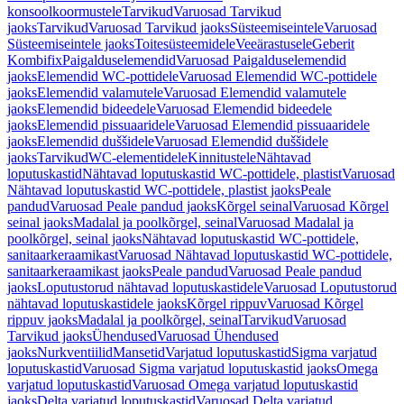
konsoolkoormustele
Tarvikud
Varuosad Tarvikud
jaoks
Tarvikud
Varuosad Tarvikud jaoks
Süsteemiseintele
Varuosad
Süsteemiseintele jaoks
Toitesüsteemidele
Veeärastusele
Geberit
Kombifix
Paigalduselemendid
Varuosad Paigalduselemendid
jaoks
Elemendid WC-pottidele
Varuosad Elemendid WC-pottidele
jaoks
Elemendid valamutele
Varuosad Elemendid valamutele
jaoks
Elemendid bideedele
Varuosad Elemendid bideedele
jaoks
Elemendid pissuaaridele
Varuosad Elemendid pissuaaridele
jaoks
Elemendid duššidele
Varuosad Elemendid duššidele
jaoks
Tarvikud
WC-elementidele
Kinnitustele
Nähtavad
loputuskastid
Nähtavad loputuskastid WC-pottidele, plastist
Varuosad
Nähtavad loputuskastid WC-pottidele, plastist jaoks
Peale
pandud
Varuosad Peale pandud jaoks
Kõrgel seinal
Varuosad Kõrgel
seinal jaoks
Madalal ja poolkõrgel, seinal
Varuosad Madalal ja
poolkõrgel, seinal jaoks
Nähtavad loputuskastid WC-pottidele,
sanitaarkeraamikast
Varuosad Nähtavad loputuskastid WC-pottidele,
sanitaarkeraamikast jaoks
Peale pandud
Varuosad Peale pandud
jaoks
Loputustorud nähtavad loputuskastidele
Varuosad Loputustorud
nähtavad loputuskastidele jaoks
Kõrgel rippuv
Varuosad Kõrgel
rippuv jaoks
Madalal ja poolkõrgel, seinal
Tarvikud
Varuosad
Tarvikud jaoks
Ühendused
Varuosad Ühendused
jaoks
Nurkventiilid
Mansetid
Varjatud loputuskastid
Sigma varjatud
loputuskastid
Varuosad Sigma varjatud loputuskastid jaoks
Omega
varjatud loputuskastid
Varuosad Omega varjatud loputuskastid
jaoks
Delta varjatud loputuskastid
Varuosad Delta varjatud