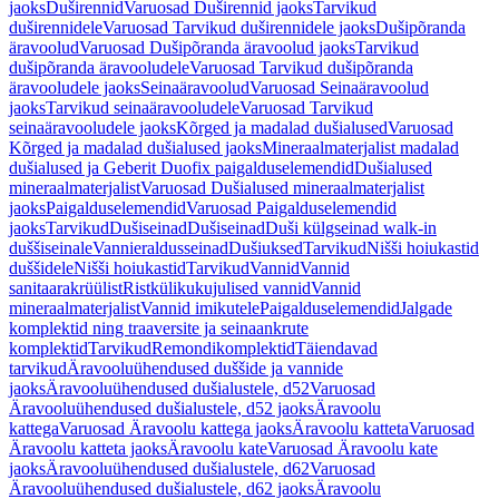
jaoks
Duširennid
Varuosad Duširennid jaoks
Tarvikud
duširennidele
Varuosad Tarvikud duširennidele jaoks
Dušipõranda
äravoolud
Varuosad Dušipõranda äravoolud jaoks
Tarvikud
dušipõranda äravooludele
Varuosad Tarvikud dušipõranda
äravooludele jaoks
Seinaäravoolud
Varuosad Seinaäravoolud
jaoks
Tarvikud seinaäravooludele
Varuosad Tarvikud
seinaäravooludele jaoks
Kõrged ja madalad dušialused
Varuosad
Kõrged ja madalad dušialused jaoks
Mineraalmaterjalist madalad
dušialused ja Geberit Duofix paigalduselemendid
Dušialused
mineraalmaterjalist
Varuosad Dušialused mineraalmaterjalist
jaoks
Paigalduselemendid
Varuosad Paigalduselemendid
jaoks
Tarvikud
Dušiseinad
Dušiseinad
Duši külgseinad walk-in
duššiseinale
Vannieraldusseinad
Dušiuksed
Tarvikud
Nišši hoiukastid
duššidele
Nišši hoiukastid
Tarvikud
Vannid
Vannid
sanitaarakrüülist
Ristkülikukujulised vannid
Vannid
mineraalmaterjalist
Vannid imikutele
Paigalduselemendid
Jalgade
komplektid ning traaversite ja seinaankrute
komplektid
Tarvikud
Remondikomplektid
Täiendavad
tarvikud
Äravooluühendused duššide ja vannide
jaoks
Äravooluühendused dušialustele, d52
Varuosad
Äravooluühendused dušialustele, d52 jaoks
Äravoolu
kattega
Varuosad Äravoolu kattega jaoks
Äravoolu katteta
Varuosad
Äravoolu katteta jaoks
Äravoolu kate
Varuosad Äravoolu kate
jaoks
Äravooluühendused dušialustele, d62
Varuosad
Äravooluühendused dušialustele, d62 jaoks
Äravoolu