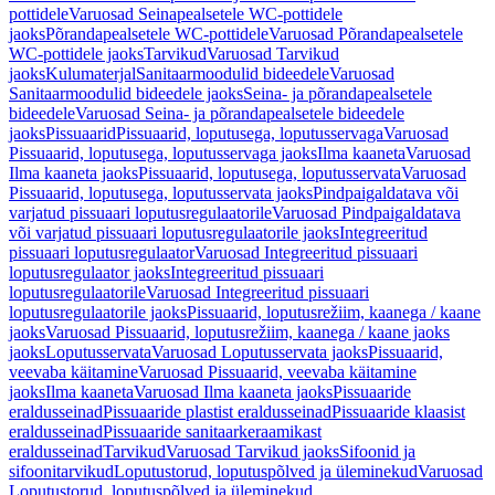
pottidele
Varuosad Seinapealsetele WC-pottidele
jaoks
Põrandapealsetele WC-pottidele
Varuosad Põrandapealsetele
WC-pottidele jaoks
Tarvikud
Varuosad Tarvikud
jaoks
Kulumaterjal
Sanitaarmoodulid bideedele
Varuosad
Sanitaarmoodulid bideedele jaoks
Seina- ja põrandapealsetele
bideedele
Varuosad Seina- ja põrandapealsetele bideedele
jaoks
Pissuaarid
Pissuaarid, loputusega, loputusservaga
Varuosad
Pissuaarid, loputusega, loputusservaga jaoks
Ilma kaaneta
Varuosad
Ilma kaaneta jaoks
Pissuaarid, loputusega, loputusservata
Varuosad
Pissuaarid, loputusega, loputusservata jaoks
Pindpaigaldatava või
varjatud pissuaari loputusregulaatorile
Varuosad Pindpaigaldatava
või varjatud pissuaari loputusregulaatorile jaoks
Integreeritud
pissuaari loputusregulaator
Varuosad Integreeritud pissuaari
loputusregulaator jaoks
Integreeritud pissuaari
loputusregulaatorile
Varuosad Integreeritud pissuaari
loputusregulaatorile jaoks
Pissuaarid, loputusrežiim, kaanega / kaane
jaoks
Varuosad Pissuaarid, loputusrežiim, kaanega / kaane jaoks
jaoks
Loputusservata
Varuosad Loputusservata jaoks
Pissuaarid,
veevaba käitamine
Varuosad Pissuaarid, veevaba käitamine
jaoks
Ilma kaaneta
Varuosad Ilma kaaneta jaoks
Pissuaaride
eraldusseinad
Pissuaaride plastist eraldusseinad
Pissuaaride klaasist
eraldusseinad
Pissuaaride sanitaarkeraamikast
eraldusseinad
Tarvikud
Varuosad Tarvikud jaoks
Sifoonid ja
sifoonitarvikud
Loputustorud, loputuspõlved ja üleminekud
Varuosad
Loputustorud, loputuspõlved ja üleminekud