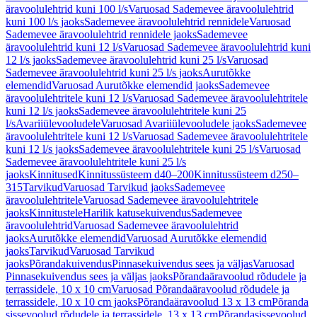
äravoolulehtrid kuni 100 l/s
Varuosad Sademevee äravoolulehtrid
kuni 100 l/s jaoks
Sademevee äravoolulehtrid rennidele
Varuosad
Sademevee äravoolulehtrid rennidele jaoks
Sademevee
äravoolulehtrid kuni 12 l/s
Varuosad Sademevee äravoolulehtrid kuni
12 l/s jaoks
Sademevee äravoolulehtrid kuni 25 l/s
Varuosad
Sademevee äravoolulehtrid kuni 25 l/s jaoks
Aurutõkke
elemendid
Varuosad Aurutõkke elemendid jaoks
Sademevee
äravoolulehtritele kuni 12 l/s
Varuosad Sademevee äravoolulehtritele
kuni 12 l/s jaoks
Sademevee äravoolulehtritele kuni 25
l/s
Avariiülevooludele
Varuosad Avariiülevooludele jaoks
Sademevee
äravoolulehtritele kuni 12 l/s
Varuosad Sademevee äravoolulehtritele
kuni 12 l/s jaoks
Sademevee äravoolulehtritele kuni 25 l/s
Varuosad
Sademevee äravoolulehtritele kuni 25 l/s
jaoks
Kinnitused
Kinnitussüsteem d40–200
Kinnitussüsteem d250–
315
Tarvikud
Varuosad Tarvikud jaoks
Sademevee
äravoolulehtritele
Varuosad Sademevee äravoolulehtritele
jaoks
Kinnitustele
Harilik katusekuivendus
Sademevee
äravoolulehtrid
Varuosad Sademevee äravoolulehtrid
jaoks
Aurutõkke elemendid
Varuosad Aurutõkke elemendid
jaoks
Tarvikud
Varuosad Tarvikud
jaoks
Põrandakuivendus
Pinnasekuivendus sees ja väljas
Varuosad
Pinnasekuivendus sees ja väljas jaoks
Põrandaäravoolud rõdudele ja
terrassidele, 10 x 10 cm
Varuosad Põrandaäravoolud rõdudele ja
terrassidele, 10 x 10 cm jaoks
Põrandaäravoolud 13 x 13 cm
Põranda
sissevoolud rõdudele ja terrassidele, 13 x 13 cm
Põrandasissevoolud