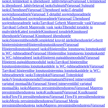
jaoks
Üleminekud ja ühendused, lahtivõetavad
Varuosad Üleminekud
ja ühendused, lahtivõetavad jaoks
Sulgurid
Varuosad Sulgurid
jaoks
Ühendused
Varuosad Ühendused jaoks
T-detailid
soojendusseadmele
Varuosad T-detailid soojendusseadmele
jaoks
Ühendused soojendusseadmele
Varuosad Ühendused
soojendusseadmele jaoks
Tarvikud Geberit Mapressile vask
Varuosad
Tarvikud Geberit Mapressile vask jaoks
Tihendid torudele ja
muhvidele
Katted torudele
Kinnitused torudele
Kinnitused
ühendustele
Varuosad Kinnitused ühendustele
jaoks
Süsteemitihendid
Komplektid kruvid äärikühendustele
Geberit
hügieenisüsteem
Hügieeniloputusüksused
Varuosad
Hügieeniloputusüksused jaoks
Hügieenilise loputusega loputuskastid
ja WC-juhtseadmed
Varuosad Hügieenilise loputusega loputuskastid
ja WC-juhtseadmed jaoks
Hügieeni-paigaldusmoodulid
Varuosad
Hügieeni-paigaldusmoodulid jaoks
Tarvikud hügieenilise
loputussüsteemiga loputuskastidele ja WC-juhtseadmetele
Varuosad
Tarvikud hügieenilise loputussüsteemiga loputuskastidele ja WC-
juhtseadmetele jaoks
Toiteplokid
Varuosad Toiteplokid
jaoks
Võrgukomponendid
Toruarmatuurid
Sirged istmeventiilid
varjatud montaažiks
Varuosad Sirged istmeventiilid varjatud
montaažiks jaoks
Mapress pressimisühendustega
Varuosad Mapress
pressimisühendustega jaoks
Kuulkraanid
Varuosad Kuulkraanid
jaoks
FlowFit pressühendustega
Varuosad FlowFit pressühendustega
jaoks
Mepla pressimisühendustega
Varuosad Mepla
pressimisühendustega jaoks
Mapress pressimisühendustega
Varuosad