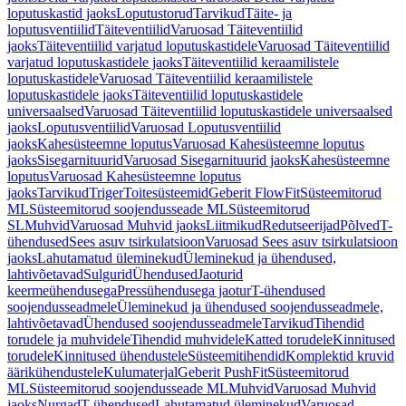
loputuskastid jaoks
Loputustorud
Tarvikud
Täite- ja
loputusventiilid
Täiteventiilid
Varuosad Täiteventiilid
jaoks
Täiteventiilid varjatud loputuskastidele
Varuosad Täiteventiilid
varjatud loputuskastidele jaoks
Täiteventiilid keraamilistele
loputuskastidele
Varuosad Täiteventiilid keraamilistele
loputuskastidele jaoks
Täiteventiilid loputuskastidele
universaalsed
Varuosad Täiteventiilid loputuskastidele universaalsed
jaoks
Loputusventiilid
Varuosad Loputusventiilid
jaoks
Kahesüsteemne loputus
Varuosad Kahesüsteemne loputus
jaoks
Sisegarnituurid
Varuosad Sisegarnituurid jaoks
Kahesüsteemne
loputus
Varuosad Kahesüsteemne loputus
jaoks
Tarvikud
Triger
Toitesüsteemid
Geberit FlowFit
Süsteemitorud
ML
Süsteemitorud soojendusseade ML
Süsteemitorud
SL
Muhvid
Varuosad Muhvid jaoks
Liitmikud
Redutseerijad
Põlved
T-
ühendused
Sees asuv tsirkulatsioon
Varuosad Sees asuv tsirkulatsioon
jaoks
Lahutamatud üleminekud
Üleminekud ja ühendused,
lahtivõetavad
Sulgurid
Ühendused
Jaoturid
keermeühendusega
Pressühendusega jaotur
T-ühendused
soojendusseadmele
Üleminekud ja ühendused soojendusseadmele,
lahtivõetavad
Ühendused soojendusseadmele
Tarvikud
Tihendid
torudele ja muhvidele
Tihendid muhvidele
Katted torudele
Kinnitused
torudele
Kinnitused ühendustele
Süsteemitihendid
Komplektid kruvid
äärikühendustele
Kulumaterjal
Geberit PushFit
Süsteemitorud
ML
Süsteemitorud soojendusseade ML
Muhvid
Varuosad Muhvid
jaoks
Nurgad
T-ühendused
Lahutamatud üleminekud
Varuosad