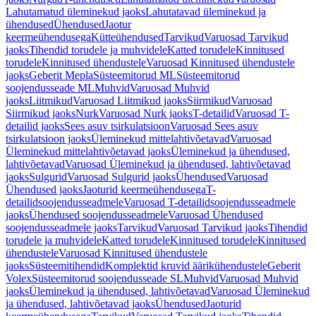
Lahutamatud üleminekud jaoks
Lahutatavad üleminekud ja
ühendused
Ühendused
Jaotur
keermeühendusega
Kütteühendused
Tarvikud
Varuosad Tarvikud
jaoks
Tihendid torudele ja muhvidele
Katted torudele
Kinnitused
torudele
Kinnitused ühendustele
Varuosad Kinnitused ühendustele
jaoks
Geberit Mepla
Süsteemitorud ML
Süsteemitorud
soojendusseade ML
Muhvid
Varuosad Muhvid
jaoks
Liitmikud
Varuosad Liitmikud jaoks
Siirmikud
Varuosad
Siirmikud jaoks
Nurk
Varuosad Nurk jaoks
T-detailid
Varuosad T-
detailid jaoks
Sees asuv tsirkulatsioon
Varuosad Sees asuv
tsirkulatsioon jaoks
Üleminekud mittelahtivõetavad
Varuosad
Üleminekud mittelahtivõetavad jaoks
Üleminekud ja ühendused,
lahtivõetavad
Varuosad Üleminekud ja ühendused, lahtivõetavad
jaoks
Sulgurid
Varuosad Sulgurid jaoks
Ühendused
Varuosad
Ühendused jaoks
Jaoturid keermeühendusega
T-
detailidsoojendusseadmele
Varuosad T-detailidsoojendusseadmele
jaoks
Ühendused soojendusseadmele
Varuosad Ühendused
soojendusseadmele jaoks
Tarvikud
Varuosad Tarvikud jaoks
Tihendid
torudele ja muhvidele
Katted torudele
Kinnitused torudele
Kinnitused
ühendustele
Varuosad Kinnitused ühendustele
jaoks
Süsteemitihendid
Komplektid kruvid äärikühendustele
Geberit
Volex
Süsteemitorud soojendusseade SL
Muhvid
Varuosad Muhvid
jaoks
Üleminekud ja ühendused, lahtivõetavad
Varuosad Üleminekud
ja ühendused, lahtivõetavad jaoks
Ühendused
Jaoturid