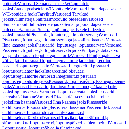
pottidele
Varuosad Seinapealsetele WC-pottidele
jaoks
Põrandapealsetele WC-pottidele
Varuosad Põrandapealsetele
WC-pottidele jaoks
Tarvikud
Varuosad Tarvikud
jaoks
Kulumaterjal
Sanitaarmoodulid bideedele
Varuosad
Sanitaarmoodulid bideedele jaoks
Seina- ja põrandapealsetele
bideedele
Varuosad Seina- ja põrandapealsetele bideedele
jaoks
Pissuaarid
Pissuaarid, loputusega, loputusservaga
Varuosad
Pissuaarid, loputusega, loputusservaga jaoks
Ilma kaaneta
Varuosad
Ilma kaaneta jaoks
Pissuaarid, loputusega, loputusservata
Varuosad
Pissuaarid, loputusega, loputusservata jaoks
Pindpaigaldatava või
varjatud pissuaari loputusregulaatorile
Varuosad Pindpaigaldatava
või varjatud pissuaari loputusregulaatorile jaoks
Integreeritud
pissuaari loputusregulaator
Varuosad Integreeritud pissuaari
loputusregulaator jaoks
Integreeritud pissuaari
loputusregulaatorile
Varuosad Integreeritud pissuaari
loputusregulaatorile jaoks
Pissuaarid, loputusrežiim, kaanega / kaane
jaoks
Varuosad Pissuaarid, loputusrežiim, kaanega / kaane jaoks
jaoks
Loputusservata
Varuosad Loputusservata jaoks
Pissuaarid,
veevaba käitamine
Varuosad Pissuaarid, veevaba käitamine
jaoks
Ilma kaaneta
Varuosad Ilma kaaneta jaoks
Pissuaaride
eraldusseinad
Pissuaaride plastist eraldusseinad
Pissuaaride klaasist
eraldusseinad
Pissuaaride sanitaarkeraamikast
eraldusseinad
Tarvikud
Varuosad Tarvikud jaoks
Sifoonid ja
sifoonitarvikud
Loputustorud, loputuspõlved ja üleminekud
Varuosad
Loputustorud, loputuspõlved ja üleminekud