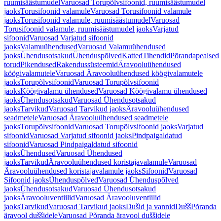
ruumisäästumudel
Varuosad Torupõlvsifoonid, ruumisäästumudel
jaoks
Torusifoonid valamule
Varuosad Torusifoonid valamule
jaoks
Torusifoonid valamule, ruumisäästumudel
Varuosad
Torusifoonid valamule, ruumisäästumudel jaoks
Varjatud
sifoonid
Varuosad Varjatud sifoonid
jaoks
Valamuühendused
Varuosad Valamuühendused
jaoks
Ühendusotsakud
Ühenduspõlved
Katted
Tihendid
Põrandapealsed
torud
Pikendused
Rakendussüsteemid
Äravooluühendused
köögivalamutele
Varuosad Äravooluühendused köögivalamutele
jaoks
Torupõlvsifoonid
Varuosad Torupõlvsifoonid
jaoks
Köögivalamu ühendused
Varuosad Köögivalamu ühendused
jaoks
Ühendusotsakud
Varuosad Ühendusotsakud
jaoks
Tarvikud
Varuosad Tarvikud jaoks
Äravooluühendused
seadmetele
Varuosad Äravooluühendused seadmetele
jaoks
Torupõlvsifoonid
Varuosad Torupõlvsifoonid jaoks
Varjatud
sifoonid
Varuosad Varjatud sifoonid jaoks
Pindpaigaldatud
sifoonid
Varuosad Pindpaigaldatud sifoonid
jaoks
Ühendused
Varuosad Ühendused
jaoks
Tarvikud
Äravooluühendused koristajavalamule
Varuosad
Äravooluühendused koristajavalamule jaoks
Sifoonid
Varuosad
Sifoonid jaoks
Ühenduspõlved
Varuosad Ühenduspõlved
jaoks
Ühendusotsakud
Varuosad Ühendusotsakud
jaoks
Äravooluventiilid
Varuosad Äravooluventiilid
jaoks
Tarvikud
Varuosad Tarvikud jaoks
Dušid ja vannid
Dušš
Põranda
äravool duššidele
Varuosad Põranda äravool duššidele