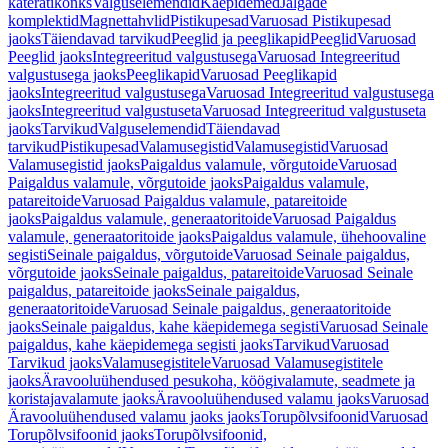
käterätikonks
Valguselemendid
Käepidemed
Jalgade
komplektid
Magnettahvlid
Pistikupesad
Varuosad Pistikupesad
jaoks
Täiendavad tarvikud
Peeglid ja peeglikapid
Peeglid
Varuosad
Peeglid jaoks
Integreeritud valgustusega
Varuosad Integreeritud
valgustusega jaoks
Peeglikapid
Varuosad Peeglikapid
jaoks
Integreeritud valgustusega
Varuosad Integreeritud valgustusega
jaoks
Integreeritud valgustuseta
Varuosad Integreeritud valgustuseta
jaoks
Tarvikud
Valguselemendid
Täiendavad
tarvikud
Pistikupesad
Valamusegistid
Valamusegistid
Varuosad
Valamusegistid jaoks
Paigaldus valamule, võrgutoide
Varuosad
Paigaldus valamule, võrgutoide jaoks
Paigaldus valamule,
patareitoide
Varuosad Paigaldus valamule, patareitoide
jaoks
Paigaldus valamule, generaatoritoide
Varuosad Paigaldus
valamule, generaatoritoide jaoks
Paigaldus valamule, ühehoovaline
segisti
Seinale paigaldus, võrgutoide
Varuosad Seinale paigaldus,
võrgutoide jaoks
Seinale paigaldus, patareitoide
Varuosad Seinale
paigaldus, patareitoide jaoks
Seinale paigaldus,
generaatoritoide
Varuosad Seinale paigaldus, generaatoritoide
jaoks
Seinale paigaldus, kahe käepidemega segisti
Varuosad Seinale
paigaldus, kahe käepidemega segisti jaoks
Tarvikud
Varuosad
Tarvikud jaoks
Valamusegistitele
Varuosad Valamusegistitele
jaoks
Äravooluühendused pesukoha, köögivalamute, seadmete ja
koristajavalamute jaoks
Äravooluühendused valamu jaoks
Varuosad
Äravooluühendused valamu jaoks jaoks
Torupõlvsifoonid
Varuosad
Torupõlvsifoonid jaoks
Torupõlvsifoonid,