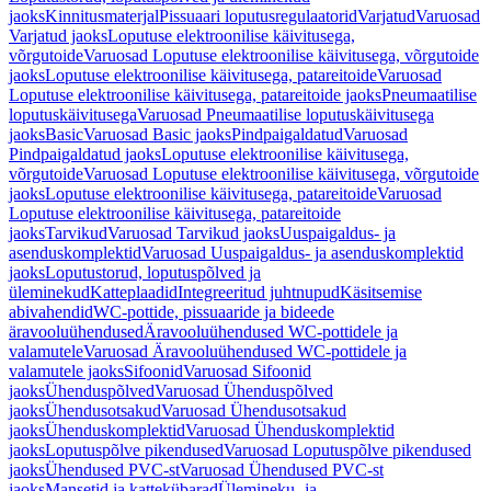
jaoks
Kinnitusmaterjal
Pissuaari loputusregulaatorid
Varjatud
Varuosad
Varjatud jaoks
Loputuse elektroonilise käivitusega,
võrgutoide
Varuosad Loputuse elektroonilise käivitusega, võrgutoide
jaoks
Loputuse elektroonilise käivitusega, patareitoide
Varuosad
Loputuse elektroonilise käivitusega, patareitoide jaoks
Pneumaatilise
loputuskäivitusega
Varuosad Pneumaatilise loputuskäivitusega
jaoks
Basic
Varuosad Basic jaoks
Pindpaigaldatud
Varuosad
Pindpaigaldatud jaoks
Loputuse elektroonilise käivitusega,
võrgutoide
Varuosad Loputuse elektroonilise käivitusega, võrgutoide
jaoks
Loputuse elektroonilise käivitusega, patareitoide
Varuosad
Loputuse elektroonilise käivitusega, patareitoide
jaoks
Tarvikud
Varuosad Tarvikud jaoks
Uuspaigaldus- ja
asenduskomplektid
Varuosad Uuspaigaldus- ja asenduskomplektid
jaoks
Loputustorud, loputuspõlved ja
üleminekud
Katteplaadid
Integreeritud juhtnupud
Käsitsemise
abivahendid
WC-pottide, pissuaaride ja bideede
äravooluühendused
Äravooluühendused WC-pottidele ja
valamutele
Varuosad Äravooluühendused WC-pottidele ja
valamutele jaoks
Sifoonid
Varuosad Sifoonid
jaoks
Ühenduspõlved
Varuosad Ühenduspõlved
jaoks
Ühendusotsakud
Varuosad Ühendusotsakud
jaoks
Ühenduskomplektid
Varuosad Ühenduskomplektid
jaoks
Loputuspõlve pikendused
Varuosad Loputuspõlve pikendused
jaoks
Ühendused PVC-st
Varuosad Ühendused PVC-st
jaoks
Mansetid ja kattekübarad
Ülemineku- ja