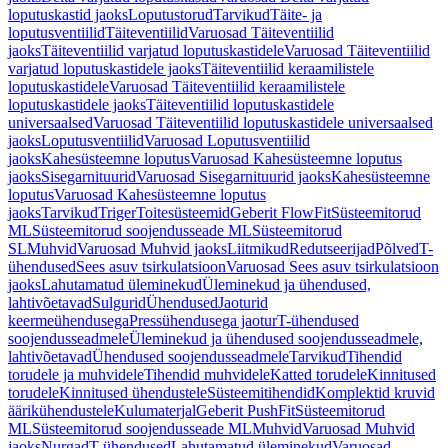
loputuskastid jaoks
Loputustorud
Tarvikud
Täite- ja
loputusventiilid
Täiteventiilid
Varuosad Täiteventiilid
jaoks
Täiteventiilid varjatud loputuskastidele
Varuosad Täiteventiilid
varjatud loputuskastidele jaoks
Täiteventiilid keraamilistele
loputuskastidele
Varuosad Täiteventiilid keraamilistele
loputuskastidele jaoks
Täiteventiilid loputuskastidele
universaalsed
Varuosad Täiteventiilid loputuskastidele universaalsed
jaoks
Loputusventiilid
Varuosad Loputusventiilid
jaoks
Kahesüsteemne loputus
Varuosad Kahesüsteemne loputus
jaoks
Sisegarnituurid
Varuosad Sisegarnituurid jaoks
Kahesüsteemne
loputus
Varuosad Kahesüsteemne loputus
jaoks
Tarvikud
Triger
Toitesüsteemid
Geberit FlowFit
Süsteemitorud
ML
Süsteemitorud soojendusseade ML
Süsteemitorud
SL
Muhvid
Varuosad Muhvid jaoks
Liitmikud
Redutseerijad
Põlved
T-
ühendused
Sees asuv tsirkulatsioon
Varuosad Sees asuv tsirkulatsioon
jaoks
Lahutamatud üleminekud
Üleminekud ja ühendused,
lahtivõetavad
Sulgurid
Ühendused
Jaoturid
keermeühendusega
Pressühendusega jaotur
T-ühendused
soojendusseadmele
Üleminekud ja ühendused soojendusseadmele,
lahtivõetavad
Ühendused soojendusseadmele
Tarvikud
Tihendid
torudele ja muhvidele
Tihendid muhvidele
Katted torudele
Kinnitused
torudele
Kinnitused ühendustele
Süsteemitihendid
Komplektid kruvid
äärikühendustele
Kulumaterjal
Geberit PushFit
Süsteemitorud
ML
Süsteemitorud soojendusseade ML
Muhvid
Varuosad Muhvid
jaoks
Nurgad
T-ühendused
Lahutamatud üleminekud
Varuosad