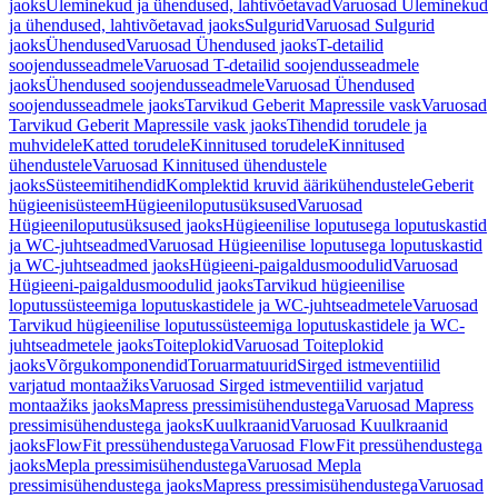
jaoks
Üleminekud ja ühendused, lahtivõetavad
Varuosad Üleminekud
ja ühendused, lahtivõetavad jaoks
Sulgurid
Varuosad Sulgurid
jaoks
Ühendused
Varuosad Ühendused jaoks
T-detailid
soojendusseadmele
Varuosad T-detailid soojendusseadmele
jaoks
Ühendused soojendusseadmele
Varuosad Ühendused
soojendusseadmele jaoks
Tarvikud Geberit Mapressile vask
Varuosad
Tarvikud Geberit Mapressile vask jaoks
Tihendid torudele ja
muhvidele
Katted torudele
Kinnitused torudele
Kinnitused
ühendustele
Varuosad Kinnitused ühendustele
jaoks
Süsteemitihendid
Komplektid kruvid äärikühendustele
Geberit
hügieenisüsteem
Hügieeniloputusüksused
Varuosad
Hügieeniloputusüksused jaoks
Hügieenilise loputusega loputuskastid
ja WC-juhtseadmed
Varuosad Hügieenilise loputusega loputuskastid
ja WC-juhtseadmed jaoks
Hügieeni-paigaldusmoodulid
Varuosad
Hügieeni-paigaldusmoodulid jaoks
Tarvikud hügieenilise
loputussüsteemiga loputuskastidele ja WC-juhtseadmetele
Varuosad
Tarvikud hügieenilise loputussüsteemiga loputuskastidele ja WC-
juhtseadmetele jaoks
Toiteplokid
Varuosad Toiteplokid
jaoks
Võrgukomponendid
Toruarmatuurid
Sirged istmeventiilid
varjatud montaažiks
Varuosad Sirged istmeventiilid varjatud
montaažiks jaoks
Mapress pressimisühendustega
Varuosad Mapress
pressimisühendustega jaoks
Kuulkraanid
Varuosad Kuulkraanid
jaoks
FlowFit pressühendustega
Varuosad FlowFit pressühendustega
jaoks
Mepla pressimisühendustega
Varuosad Mepla
pressimisühendustega jaoks
Mapress pressimisühendustega
Varuosad