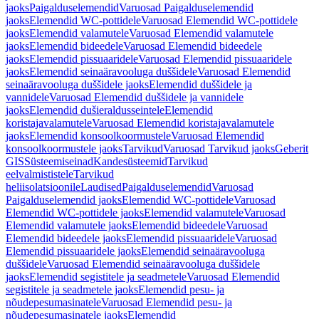
jaoks
Paigalduselemendid
Varuosad Paigalduselemendid
jaoks
Elemendid WC-pottidele
Varuosad Elemendid WC-pottidele
jaoks
Elemendid valamutele
Varuosad Elemendid valamutele
jaoks
Elemendid bideedele
Varuosad Elemendid bideedele
jaoks
Elemendid pissuaaridele
Varuosad Elemendid pissuaaridele
jaoks
Elemendid seinaäravooluga duššidele
Varuosad Elemendid
seinaäravooluga duššidele jaoks
Elemendid duššidele ja
vannidele
Varuosad Elemendid duššidele ja vannidele
jaoks
Elemendid dušieraldusseintele
Elemendid
koristajavalamutele
Varuosad Elemendid koristajavalamutele
jaoks
Elemendid konsoolkoormustele
Varuosad Elemendid
konsoolkoormustele jaoks
Tarvikud
Varuosad Tarvikud jaoks
Geberit
GIS
Süsteemiseinad
Kandesüsteemid
Tarvikud
eelvalmististele
Tarvikud
heliisolatsioonile
Laudised
Paigalduselemendid
Varuosad
Paigalduselemendid jaoks
Elemendid WC-pottidele
Varuosad
Elemendid WC-pottidele jaoks
Elemendid valamutele
Varuosad
Elemendid valamutele jaoks
Elemendid bideedele
Varuosad
Elemendid bideedele jaoks
Elemendid pissuaaridele
Varuosad
Elemendid pissuaaridele jaoks
Elemendid seinaäravooluga
duššidele
Varuosad Elemendid seinaäravooluga duššidele
jaoks
Elemendid segistitele ja seadmetele
Varuosad Elemendid
segistitele ja seadmetele jaoks
Elemendid pesu- ja
nõudepesumasinatele
Varuosad Elemendid pesu- ja
nõudepesumasinatele jaoks
Elemendid