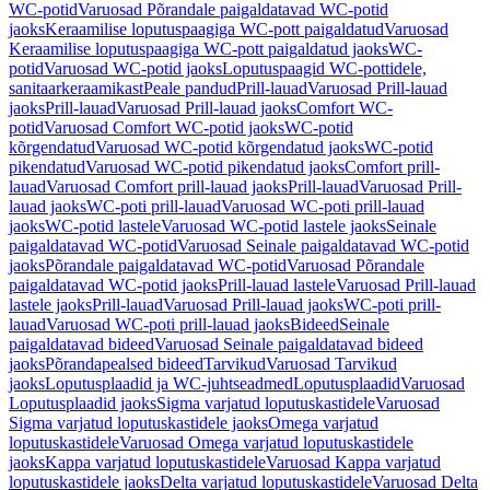
WC-potid
Varuosad Põrandale paigaldatavad WC-potid
jaoks
Keraamilise loputuspaagiga WC-pott paigaldatud
Varuosad
Keraamilise loputuspaagiga WC-pott paigaldatud jaoks
WC-
potid
Varuosad WC-potid jaoks
Loputuspaagid WC-pottidele,
sanitaarkeraamikast
Peale pandud
Prill-lauad
Varuosad Prill-lauad
jaoks
Prill-lauad
Varuosad Prill-lauad jaoks
Comfort WC-
potid
Varuosad Comfort WC-potid jaoks
WC-potid
kõrgendatud
Varuosad WC-potid kõrgendatud jaoks
WC-potid
pikendatud
Varuosad WC-potid pikendatud jaoks
Comfort prill-
lauad
Varuosad Comfort prill-lauad jaoks
Prill-lauad
Varuosad Prill-
lauad jaoks
WC-poti prill-lauad
Varuosad WC-poti prill-lauad
jaoks
WC-potid lastele
Varuosad WC-potid lastele jaoks
Seinale
paigaldatavad WC-potid
Varuosad Seinale paigaldatavad WC-potid
jaoks
Põrandale paigaldatavad WC-potid
Varuosad Põrandale
paigaldatavad WC-potid jaoks
Prill-lauad lastele
Varuosad Prill-lauad
lastele jaoks
Prill-lauad
Varuosad Prill-lauad jaoks
WC-poti prill-
lauad
Varuosad WC-poti prill-lauad jaoks
Bideed
Seinale
paigaldatavad bideed
Varuosad Seinale paigaldatavad bideed
jaoks
Põrandapealsed bideed
Tarvikud
Varuosad Tarvikud
jaoks
Loputusplaadid ja WC-juhtseadmed
Loputusplaadid
Varuosad
Loputusplaadid jaoks
Sigma varjatud loputuskastidele
Varuosad
Sigma varjatud loputuskastidele jaoks
Omega varjatud
loputuskastidele
Varuosad Omega varjatud loputuskastidele
jaoks
Kappa varjatud loputuskastidele
Varuosad Kappa varjatud
loputuskastidele jaoks
Delta varjatud loputuskastidele
Varuosad Delta