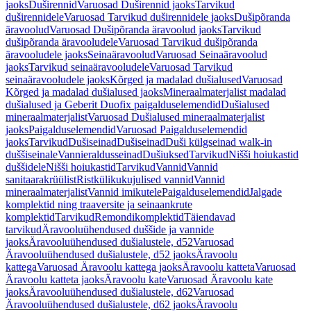
jaoks
Duširennid
Varuosad Duširennid jaoks
Tarvikud
duširennidele
Varuosad Tarvikud duširennidele jaoks
Dušipõranda
äravoolud
Varuosad Dušipõranda äravoolud jaoks
Tarvikud
dušipõranda äravooludele
Varuosad Tarvikud dušipõranda
äravooludele jaoks
Seinaäravoolud
Varuosad Seinaäravoolud
jaoks
Tarvikud seinaäravooludele
Varuosad Tarvikud
seinaäravooludele jaoks
Kõrged ja madalad dušialused
Varuosad
Kõrged ja madalad dušialused jaoks
Mineraalmaterjalist madalad
dušialused ja Geberit Duofix paigalduselemendid
Dušialused
mineraalmaterjalist
Varuosad Dušialused mineraalmaterjalist
jaoks
Paigalduselemendid
Varuosad Paigalduselemendid
jaoks
Tarvikud
Dušiseinad
Dušiseinad
Duši külgseinad walk-in
duššiseinale
Vannieraldusseinad
Dušiuksed
Tarvikud
Nišši hoiukastid
duššidele
Nišši hoiukastid
Tarvikud
Vannid
Vannid
sanitaarakrüülist
Ristkülikukujulised vannid
Vannid
mineraalmaterjalist
Vannid imikutele
Paigalduselemendid
Jalgade
komplektid ning traaversite ja seinaankrute
komplektid
Tarvikud
Remondikomplektid
Täiendavad
tarvikud
Äravooluühendused duššide ja vannide
jaoks
Äravooluühendused dušialustele, d52
Varuosad
Äravooluühendused dušialustele, d52 jaoks
Äravoolu
kattega
Varuosad Äravoolu kattega jaoks
Äravoolu katteta
Varuosad
Äravoolu katteta jaoks
Äravoolu kate
Varuosad Äravoolu kate
jaoks
Äravooluühendused dušialustele, d62
Varuosad
Äravooluühendused dušialustele, d62 jaoks
Äravoolu