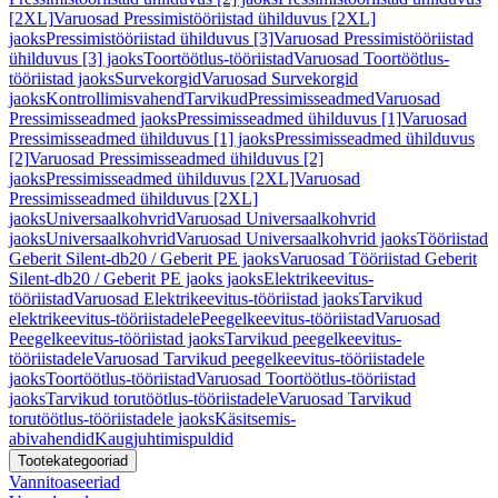
[2XL]
Varuosad Pressimistööriistad ühilduvus [2XL]
jaoks
Pressimistööriistad ühilduvus [3]
Varuosad Pressimistööriistad
ühilduvus [3] jaoks
Toortöötlus-tööriistad
Varuosad Toortöötlus-
tööriistad jaoks
Survekorgid
Varuosad Survekorgid
jaoks
Kontrollimisvahend
Tarvikud
Pressimisseadmed
Varuosad
Pressimisseadmed jaoks
Pressimisseadmed ühilduvus [1]
Varuosad
Pressimisseadmed ühilduvus [1] jaoks
Pressimisseadmed ühilduvus
[2]
Varuosad Pressimisseadmed ühilduvus [2]
jaoks
Pressimisseadmed ühilduvus [2XL]
Varuosad
Pressimisseadmed ühilduvus [2XL]
jaoks
Universaalkohvrid
Varuosad Universaalkohvrid
jaoks
Universaalkohvrid
Varuosad Universaalkohvrid jaoks
Tööriistad
Geberit Silent-db20 / Geberit PE jaoks
Varuosad Tööriistad Geberit
Silent-db20 / Geberit PE jaoks jaoks
Elektrikeevitus-
tööriistad
Varuosad Elektrikeevitus-tööriistad jaoks
Tarvikud
elektrikeevitus-tööriistadele
Peegelkeevitus-tööriistad
Varuosad
Peegelkeevitus-tööriistad jaoks
Tarvikud peegelkeevitus-
tööriistadele
Varuosad Tarvikud peegelkeevitus-tööriistadele
jaoks
Toortöötlus-tööriistad
Varuosad Toortöötlus-tööriistad
jaoks
Tarvikud torutöötlus-tööriistadele
Varuosad Tarvikud
torutöötlus-tööriistadele jaoks
Käsitsemis-
abivahendid
Kaugjuhtimispuldid
Tootekategooriad
Vannitoaseeriad