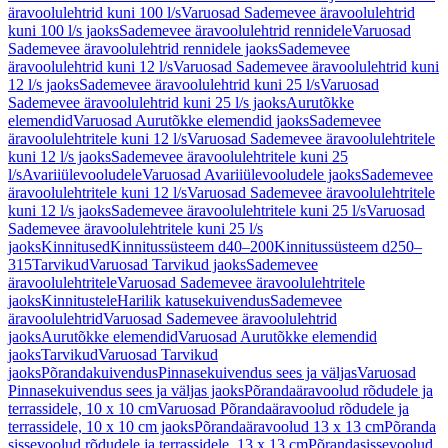
äravoolulehtrid kuni 100 l/s
Varuosad Sademevee äravoolulehtrid
kuni 100 l/s jaoks
Sademevee äravoolulehtrid rennidele
Varuosad
Sademevee äravoolulehtrid rennidele jaoks
Sademevee
äravoolulehtrid kuni 12 l/s
Varuosad Sademevee äravoolulehtrid kuni
12 l/s jaoks
Sademevee äravoolulehtrid kuni 25 l/s
Varuosad
Sademevee äravoolulehtrid kuni 25 l/s jaoks
Aurutõkke
elemendid
Varuosad Aurutõkke elemendid jaoks
Sademevee
äravoolulehtritele kuni 12 l/s
Varuosad Sademevee äravoolulehtritele
kuni 12 l/s jaoks
Sademevee äravoolulehtritele kuni 25
l/s
Avariiülevooludele
Varuosad Avariiülevooludele jaoks
Sademevee
äravoolulehtritele kuni 12 l/s
Varuosad Sademevee äravoolulehtritele
kuni 12 l/s jaoks
Sademevee äravoolulehtritele kuni 25 l/s
Varuosad
Sademevee äravoolulehtritele kuni 25 l/s
jaoks
Kinnitused
Kinnitussüsteem d40–200
Kinnitussüsteem d250–
315
Tarvikud
Varuosad Tarvikud jaoks
Sademevee
äravoolulehtritele
Varuosad Sademevee äravoolulehtritele
jaoks
Kinnitustele
Harilik katusekuivendus
Sademevee
äravoolulehtrid
Varuosad Sademevee äravoolulehtrid
jaoks
Aurutõkke elemendid
Varuosad Aurutõkke elemendid
jaoks
Tarvikud
Varuosad Tarvikud
jaoks
Põrandakuivendus
Pinnasekuivendus sees ja väljas
Varuosad
Pinnasekuivendus sees ja väljas jaoks
Põrandaäravoolud rõdudele ja
terrassidele, 10 x 10 cm
Varuosad Põrandaäravoolud rõdudele ja
terrassidele, 10 x 10 cm jaoks
Põrandaäravoolud 13 x 13 cm
Põranda
sissevoolud rõdudele ja terrassidele, 13 x 13 cm
Põrandasissevoolud