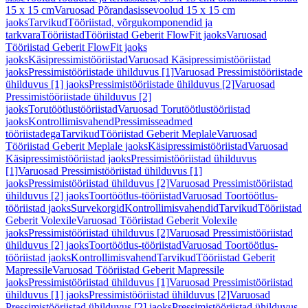
15 x 15 cm
Varuosad Põrandasissevoolud 15 x 15 cm
jaoks
Tarvikud
Tööriistad, võrgukomponendid ja
tarkvara
Tööriistad
Tööriistad Geberit FlowFit jaoks
Varuosad
Tööriistad Geberit FlowFit jaoks
jaoks
Käsipressimistööriistad
Varuosad Käsipressimistööriistad
jaoks
Pressimistööriistade ühilduvus [1]
Varuosad Pressimistööriistade
ühilduvus [1] jaoks
Pressimistööriistade ühilduvus [2]
Varuosad
Pressimistööriistade ühilduvus [2]
jaoks
Torutöötlustööriistad
Varuosad Torutöötlustööriistad
jaoks
Kontrollimisvahend
Pressimisseadmed
tööriistadega
Tarvikud
Tööriistad Geberit Meplale
Varuosad
Tööriistad Geberit Meplale jaoks
Käsipressimistööriistad
Varuosad
Käsipressimistööriistad jaoks
Pressimistööriistad ühilduvus
[1]
Varuosad Pressimistööriistad ühilduvus [1]
jaoks
Pressimistööriistad ühilduvus [2]
Varuosad Pressimistööriistad
ühilduvus [2] jaoks
Toortöötlus-tööriistad
Varuosad Toortöötlus-
tööriistad jaoks
Survekorgid
Kontrollimisvahendid
Tarvikud
Tööriistad
Geberit Volexile
Varuosad Tööriistad Geberit Volexile
jaoks
Pressimistööriistad ühilduvus [2]
Varuosad Pressimistööriistad
ühilduvus [2] jaoks
Toortöötlus-tööriistad
Varuosad Toortöötlus-
tööriistad jaoks
Kontrollimisvahend
Tarvikud
Tööriistad Geberit
Mapressile
Varuosad Tööriistad Geberit Mapressile
jaoks
Pressimistööriistad ühilduvus [1]
Varuosad Pressimistööriistad
ühilduvus [1] jaoks
Pressimistööriistad ühilduvus [2]
Varuosad
Pressimistööriistad ühilduvus [2] jaoks
Pressimistööriistad ühilduvus