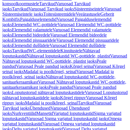
konsoolkoormustele
Tarvikud
Varuosad Tarvikud
jaoks
Tarvikud
Varuosad Tarvikud jaoks
Süsteemiseintele
Varuosad
Süsteemiseintele jaoks
Toitesüsteemidele
Veeärastusele
Geberit
Kombifix
Paigalduselemendid
Varuosad Paigalduselemendid
jaoks
Elemendid WC-pottidele
Varuosad Elemendid WC-pottidele
jaoks
Elemendid valamutele
Varuosad Elemendid valamutele
jaoks
Elemendid bideedele
Varuosad Elemendid bideedele
jaoks
Elemendid pissuaaridele
Varuosad Elemendid pissuaaridele
jaoks
Elemendid duššidele
Varuosad Elemendid duššidele
jaoks
Tarvikud
WC-elementidele
Kinnitustele
Nähtavad
loputuskastid
Nähtavad loputuskastid WC-pottidele, plastist
Varuosad
Nähtavad loputuskastid WC-pottidele, plastist jaoks
Peale
pandud
Varuosad Peale pandud jaoks
Kõrgel seinal
Varuosad Kõrgel
seinal jaoks
Madalal ja poolkõrgel, seinal
Varuosad Madalal ja
poolkõrgel, seinal jaoks
Nähtavad loputuskastid WC-pottidele,
sanitaarkeraamikast
Varuosad Nähtavad loputuskastid WC-pottidele,
sanitaarkeraamikast jaoks
Peale pandud
Varuosad Peale pandud
jaoks
Loputustorud nähtavad loputuskastidele
Varuosad Loputustorud
nähtavad loputuskastidele jaoks
Kõrgel rippuv
Varuosad Kõrgel
rippuv jaoks
Madalal ja poolkõrgel, seinal
Tarvikud
Varuosad
Tarvikud jaoks
Ühendused
Varuosad Ühendused
jaoks
Nurkventiilid
Mansetid
Varjatud loputuskastid
Sigma varjatud
loputuskastid
Varuosad Sigma varjatud loputuskastid jaoks
Omega
varjatud loputuskastid
Varuosad Omega varjatud loputuskastid
jaoks
Delta varjatud loputuskastid
Varuosad Delta varjatud