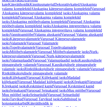
jaoks
Tarvikud
Äravoolu
kate
Käterätihoidik
Kinnitusmaterjal
Dekoratiivkatted
Aluskapiga
valamu komplektid
Aluskapiga kätepesuvalamu komplektid
Varuosad
Aluskapiga kätepesuvalamu komplektid jaoks
Aluskapiga valamu
komplektid
Varuosad Aluskapiga valamu komplektid
jaoks
Aluskapiga mööbelvalamu komplektid
Varuosad Aluskapiga
mööbelvalamu komplektid jaoks
Aluskapiga integreeritava valamu
komplektid
Varuosad Aluskapiga integreeritava valamu komplektid
jaoks
Vannitoamööbel
Valamu aluskapid
Varuosad Valamu aluskapid
jaoks
Kätepesuvalamutele
Varuosad Kätepesuvalamutele
jaoks
Valamutele
Varuosad Valamutele
jaoks
Topeltvalamutele
Varuosad Topeltvalamutele
jaoks
Mööbelvalamutele
Varuosad Mööbelvalamutele jaoks
Nurk-
kätepesuvalamutele
Varuosad Nurk-kätepesuvalamutele
jaoks
Valamuplaadid
Varuosad Valamuplaadid jaoks
Kausikujulisele
pinnapealsele valamule
Varuosad Kausikujulisele pinnapealsele
valamule jaoks
Ristkülikukujulisele pinnapealsele valamule
Varuosad
Ristkülikukujulisele pinnapealsele valamule
jaoks
Küljekapid
Varuosad Küljekapid jaoks
Madalad
küljekapid
Varuosad Madalad küljekapid jaoks
Kõrgkapid
Varuosad
Kõrgkapid jaoks
Keskmised kapid
Varuosad Keskmised kapid
jaoks
Seinakapid
Varuosad Seinakapid jaoks
Muu mööbel
Varuosad
Muu mööbel jaoks
Seinariiulid
Varuosad Seinariiulid
jaoks
Tarvikud
Varuosad Tarvikud jaoks
Sahtlisisud ja
hoiustamiskarbid
Käterätihoidik ja