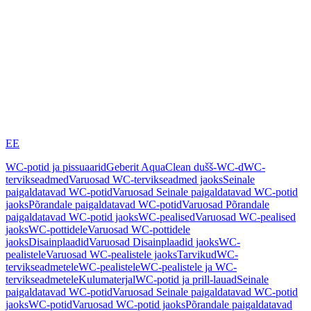
EE
WC-potid ja pissuaarid
Geberit AquaClean dušš-WC-d
WC-
tervikseadmed
Varuosad WC-tervikseadmed jaoks
Seinale
paigaldatavad WC-potid
Varuosad Seinale paigaldatavad WC-potid
jaoks
Põrandale paigaldatavad WC-potid
Varuosad Põrandale
paigaldatavad WC-potid jaoks
WC-pealised
Varuosad WC-pealised
jaoks
WC-pottidele
Varuosad WC-pottidele
jaoks
Disainplaadid
Varuosad Disainplaadid jaoks
WC-
pealistele
Varuosad WC-pealistele jaoks
Tarvikud
WC-
tervikseadmetele
WC-pealistele
WC-pealistele ja WC-
tervikseadmetele
Kulumaterjal
WC-potid ja prill-lauad
Seinale
paigaldatavad WC-potid
Varuosad Seinale paigaldatavad WC-potid
jaoks
WC-potid
Varuosad WC-potid jaoks
Põrandale paigaldatavad