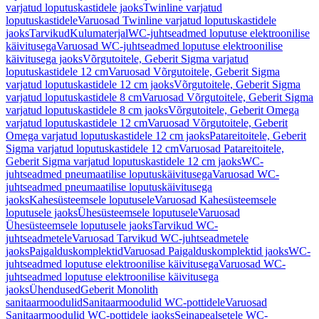
varjatud loputuskastidele jaoks
Twinline varjatud
loputuskastidele
Varuosad Twinline varjatud loputuskastidele
jaoks
Tarvikud
Kulumaterjal
WC-juhtseadmed loputuse elektroonilise
käivitusega
Varuosad WC-juhtseadmed loputuse elektroonilise
käivitusega jaoks
Võrgutoitele, Geberit Sigma varjatud
loputuskastidele 12 cm
Varuosad Võrgutoitele, Geberit Sigma
varjatud loputuskastidele 12 cm jaoks
Võrgutoitele, Geberit Sigma
varjatud loputuskastidele 8 cm
Varuosad Võrgutoitele, Geberit Sigma
varjatud loputuskastidele 8 cm jaoks
Võrgutoitele, Geberit Omega
varjatud loputuskastidele 12 cm
Varuosad Võrgutoitele, Geberit
Omega varjatud loputuskastidele 12 cm jaoks
Patareitoitele, Geberit
Sigma varjatud loputuskastidele 12 cm
Varuosad Patareitoitele,
Geberit Sigma varjatud loputuskastidele 12 cm jaoks
WC-
juhtseadmed pneumaatilise loputuskäivitusega
Varuosad WC-
juhtseadmed pneumaatilise loputuskäivitusega
jaoks
Kahesüsteemsele loputusele
Varuosad Kahesüsteemsele
loputusele jaoks
Ühesüsteemsele loputusele
Varuosad
Ühesüsteemsele loputusele jaoks
Tarvikud WC-
juhtseadmetele
Varuosad Tarvikud WC-juhtseadmetele
jaoks
Paigalduskomplektid
Varuosad Paigalduskomplektid jaoks
WC-
juhtseadmed loputuse elektroonilise käivitusega
Varuosad WC-
juhtseadmed loputuse elektroonilise käivitusega
jaoks
Ühendused
Geberit Monolith
sanitaarmoodulid
Sanitaarmoodulid WC-pottidele
Varuosad
Sanitaarmoodulid WC-pottidele jaoks
Seinapealsetele WC-