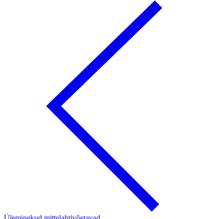
Üleminekud mittelahtivõetavad