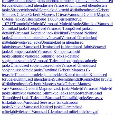
roostevabale terasele jaoks
Tihendid torudele ja muhvidele
Kinnitused
torudele
Kinnitused ühendustele
Varuosad Kinnitused ühendustele
jaoks
Süsteemitihendid
Komplektid kruvid äärikühendustele
Geberit
Mapress C-teras
Geberit Mapress C-teras
Varuosad Geberit Mapress
C-teras jaoks
Süsteemitorud 1.0034
Süsteemitorud
1.0215
Toruniplid
Muhvid
Varuosad Muhvid jaoks
Siirmikud
Varuosad
Siirmikud jaoks
Torupõlved
Varuosad Torupõlved jaoks
T-
detailid
Varuosad T-detailid jaoks
Nelikud
Varuosad Nelikud
jaoks
Üleminekud mittelahtivõetavad
Varuosad Üleminekud
mittelahtivõetavad jaoks
Üleminekud ja ühendused,
lahtivõetavad
Varuosad Üleminekud ja ühendused, lahtivõetavad
jaoks
Kompensaatorid
Varuosad Kompensaatorid
jaoks
Sulgurid
Varuosad Sulgurid jaoks
T-detailid
soojendusseadmele
Varuosad T-detailid soojendusseadmele
jaoks
Ühendused soojendusseadmele
Varuosad Ühendused
soojendusseadmele jaoks
Tarvikud Geberit Mapress C-
terasele
Tihendid torudele ja muhvidele
Katted torudele
Kinnitused
torudele
Kinnitused ühendustele
Süsteemitihendid
Komplektid kruvid
äärikühendustele
Geberit Mapress vask
Geberit Mapress
vask
Varuosad Geberit Mapress vask jaoks
Muhvid
Varuosad Muhvid
jaoks
Siirmikud
Varuosad Siirmikud jaoks
Torupõlved
Varuosad
Torupõlved jaoks
T-detailid
Varuosad T-detailid jaoks
Sees asuv
tsirkulatsioon
Varuosad Sees asuv tsirkulatsioon
jaoks
Nelikud
Varuosad Nelikud jaoks
Üleminekud
mittelahtivõetavad
Varuosad Üleminekud mittelahtivõetavad