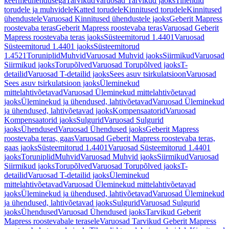
keermeühendusega
Tarvikud
Varuosad Tarvikud jaoks
Tihendid
torudele ja muhvidele
Katted torudele
Kinnitused torudele
Kinnitused
ühendustele
Varuosad Kinnitused ühendustele jaoks
Geberit Mapress
roostevaba teras
Geberit Mapress roostevaba teras
Varuosad Geberit
Mapress roostevaba teras jaoks
Süsteemitorud 1.4401
Varuosad
Süsteemitorud 1.4401 jaoks
Süsteemitorud
1.4521
Toruniplid
Muhvid
Varuosad Muhvid jaoks
Siirmikud
Varuosad
Siirmikud jaoks
Torupõlved
Varuosad Torupõlved jaoks
T-
detailid
Varuosad T-detailid jaoks
Sees asuv tsirkulatsioon
Varuosad
Sees asuv tsirkulatsioon jaoks
Üleminekud
mittelahtivõetavad
Varuosad Üleminekud mittelahtivõetavad
jaoks
Üleminekud ja ühendused, lahtivõetavad
Varuosad Üleminekud
ja ühendused, lahtivõetavad jaoks
Kompensaatorid
Varuosad
Kompensaatorid jaoks
Sulgurid
Varuosad Sulgurid
jaoks
Ühendused
Varuosad Ühendused jaoks
Geberit Mapress
roostevaba teras, gaas
Varuosad Geberit Mapress roostevaba teras,
gaas jaoks
Süsteemitorud 1.4401
Varuosad Süsteemitorud 1.4401
jaoks
Toruniplid
Muhvid
Varuosad Muhvid jaoks
Siirmikud
Varuosad
Siirmikud jaoks
Torupõlved
Varuosad Torupõlved jaoks
T-
detailid
Varuosad T-detailid jaoks
Üleminekud
mittelahtivõetavad
Varuosad Üleminekud mittelahtivõetavad
jaoks
Üleminekud ja ühendused, lahtivõetavad
Varuosad Üleminekud
ja ühendused, lahtivõetavad jaoks
Sulgurid
Varuosad Sulgurid
jaoks
Ühendused
Varuosad Ühendused jaoks
Tarvikud Geberit
Mapress roostevabale terasele
Varuosad Tarvikud Geberit Mapress