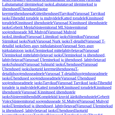
Lahutamatud üleminekud jaoks
Lahutatavad üleminekud ja
ühendused
Ühendused
Jaotur
keermeühendusega
Kütteühendused
Tarvikud
Varuosad Tarvikud
jaoks
Tihendid torudele ja muhvidele
Katted torudele
Kinnitused
torudele
Kinnitused ühendustele
Varuosad Kinnitused ühendustele
jaoks
Geberit Mepla
Süsteemitorud ML
Süsteemitorud
soojendusseade ML
Muhvid
Varuosad Muhvid
jaoks
Liitmikud
Varuosad Liitmikud jaoks
Siirmikud
Varuosad
Siirmikud jaoks
Nurk
Varuosad Nurk jaoks
T-detailid
Varuosad T-
detailid jaoks
Sees asuv tsirkulatsioon
Varuosad Sees asuv
tsirkulatsioon jaoks
Üleminekud mittelahtivõetavad
Varuosad
Üleminekud mittelahtivõetavad jaoks
Üleminekud ja ühendused,
lahtivõetavad
Varuosad Üleminekud ja ühendused, lahtivõetavad
jaoks
Sulgurid
Varuosad Sulgurid jaoks
Ühendused
Varuosad
Ühendused jaoks
Jaoturid keermeühendusega
T-
detailidsoojendusseadmele
Varuosad T-detailidsoojendusseadmele
jaoks
Ühendused soojendusseadmele
Varuosad Ühendused
soojendusseadmele jaoks
Tarvikud
Varuosad Tarvikud jaoks
Tihendid
torudele ja muhvidele
Katted torudele
Kinnitused torudele
Kinnitused
ühendustele
Varuosad Kinnitused ühendustele
jaoks
Süsteemitihendid
Komplektid kruvid äärikühendustele
Geberit
Volex
Süsteemitorud soojendusseade SL
Muhvid
Varuosad Muhvid
jaoks
Üleminekud ja ühendused, lahtivõetavad
Varuosad Üleminekud
ja ühendused, lahtivõetavad jaoks
Ühendused
Jaoturid