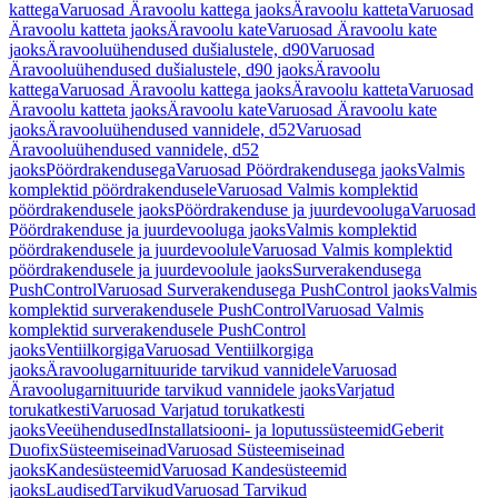
kattega
Varuosad Äravoolu kattega jaoks
Äravoolu katteta
Varuosad
Äravoolu katteta jaoks
Äravoolu kate
Varuosad Äravoolu kate
jaoks
Äravooluühendused dušialustele, d90
Varuosad
Äravooluühendused dušialustele, d90 jaoks
Äravoolu
kattega
Varuosad Äravoolu kattega jaoks
Äravoolu katteta
Varuosad
Äravoolu katteta jaoks
Äravoolu kate
Varuosad Äravoolu kate
jaoks
Äravooluühendused vannidele, d52
Varuosad
Äravooluühendused vannidele, d52
jaoks
Pöördrakendusega
Varuosad Pöördrakendusega jaoks
Valmis
komplektid pöördrakendusele
Varuosad Valmis komplektid
pöördrakendusele jaoks
Pöördrakenduse ja juurdevooluga
Varuosad
Pöördrakenduse ja juurdevooluga jaoks
Valmis komplektid
pöördrakendusele ja juurdevoolule
Varuosad Valmis komplektid
pöördrakendusele ja juurdevoolule jaoks
Surverakendusega
PushControl
Varuosad Surverakendusega PushControl jaoks
Valmis
komplektid surverakendusele PushControl
Varuosad Valmis
komplektid surverakendusele PushControl
jaoks
Ventiilkorgiga
Varuosad Ventiilkorgiga
jaoks
Äravoolugarnituuride tarvikud vannidele
Varuosad
Äravoolugarnituuride tarvikud vannidele jaoks
Varjatud
torukatkesti
Varuosad Varjatud torukatkesti
jaoks
Veeühendused
Installatsiooni- ja loputussüsteemid
Geberit
Duofix
Süsteemiseinad
Varuosad Süsteemiseinad
jaoks
Kandesüsteemid
Varuosad Kandesüsteemid
jaoks
Laudised
Tarvikud
Varuosad Tarvikud