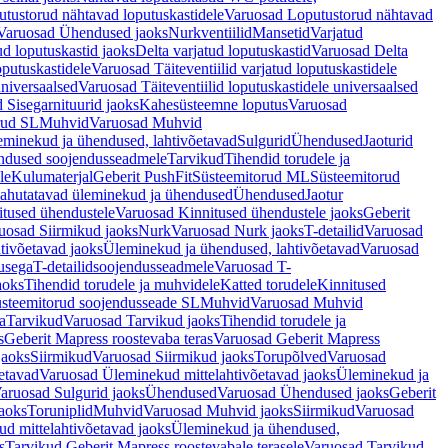
tustorud nähtavad loputuskastidele
Varuosad Loputustorud nähtavad
Varuosad Ühendused jaoks
Nurkventiilid
Mansetid
Varjatud
d loputuskastid jaoks
Delta varjatud loputuskastid
Varuosad Delta
oputuskastidele
Varuosad Täiteventiilid varjatud loputuskastidele
universaalsed
Varuosad Täiteventiilid loputuskastidele universaalsed
 Sisegarnituurid jaoks
Kahesüsteemne loputus
Varuosad
rud SL
Muhvid
Varuosad Muhvid
eminekud ja ühendused, lahtivõetavad
Sulgurid
Ühendused
Jaoturid
dused soojendusseadmele
Tarvikud
Tihendid torudele ja
le
Kulumaterjal
Geberit PushFit
Süsteemitorud ML
Süsteemitorud
ahutatavad üleminekud ja ühendused
Ühendused
Jaotur
itused ühendustele
Varuosad Kinnitused ühendustele jaoks
Geberit
uosad Siirmikud jaoks
Nurk
Varuosad Nurk jaoks
T-detailid
Varuosad
tivõetavad jaoks
Üleminekud ja ühendused, lahtivõetavad
Varuosad
usega
T-detailidsoojendusseadmele
Varuosad T-
aoks
Tihendid torudele ja muhvidele
Katted torudele
Kinnitused
steemitorud soojendusseade SL
Muhvid
Varuosad Muhvid
a
Tarvikud
Varuosad Tarvikud jaoks
Tihendid torudele ja
s
Geberit Mapress roostevaba teras
Varuosad Geberit Mapress
jaoks
Siirmikud
Varuosad Siirmikud jaoks
Torupõlved
Varuosad
etavad
Varuosad Üleminekud mittelahtivõetavad jaoks
Üleminekud ja
aruosad Sulgurid jaoks
Ühendused
Varuosad Ühendused jaoks
Geberit
aoks
Toruniplid
Muhvid
Varuosad Muhvid jaoks
Siirmikud
Varuosad
d mittelahtivõetavad jaoks
Üleminekud ja ühendused,
s
Tarvikud Geberit Mapress roostevabale terasele
Varuosad Tarvikud