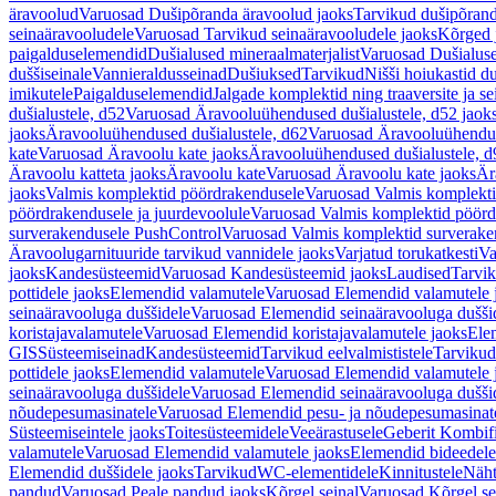
äravoolud
Varuosad Dušipõranda äravoolud jaoks
Tarvikud dušipõrand
seinaäravooludele
Varuosad Tarvikud seinaäravooludele jaoks
Kõrged 
paigalduselemendid
Dušialused mineraalmaterjalist
Varuosad Dušialuse
duššiseinale
Vannieraldusseinad
Dušiuksed
Tarvikud
Nišši hoiukastid d
imikutele
Paigalduselemendid
Jalgade komplektid ning traaversite ja s
dušialustele, d52
Varuosad Äravooluühendused dušialustele, d52 jaok
jaoks
Äravooluühendused dušialustele, d62
Varuosad Äravooluühenduse
kate
Varuosad Äravoolu kate jaoks
Äravooluühendused dušialustele, d
Äravoolu katteta jaoks
Äravoolu kate
Varuosad Äravoolu kate jaoks
Är
jaoks
Valmis komplektid pöördrakendusele
Varuosad Valmis komplekti
pöördrakendusele ja juurdevoolule
Varuosad Valmis komplektid pöördr
surverakendusele PushControl
Varuosad Valmis komplektid surverake
Äravoolugarnituuride tarvikud vannidele jaoks
Varjatud torukatkesti
Va
jaoks
Kandesüsteemid
Varuosad Kandesüsteemid jaoks
Laudised
Tarvi
pottidele jaoks
Elemendid valamutele
Varuosad Elemendid valamutele 
seinaäravooluga duššidele
Varuosad Elemendid seinaäravooluga duššid
koristajavalamutele
Varuosad Elemendid koristajavalamutele jaoks
Ele
GIS
Süsteemiseinad
Kandesüsteemid
Tarvikud eelvalmististele
Tarvikud 
pottidele jaoks
Elemendid valamutele
Varuosad Elemendid valamutele 
seinaäravooluga duššidele
Varuosad Elemendid seinaäravooluga duššid
nõudepesumasinatele
Varuosad Elemendid pesu- ja nõudepesumasinate
Süsteemiseintele jaoks
Toitesüsteemidele
Veeärastusele
Geberit Kombif
valamutele
Varuosad Elemendid valamutele jaoks
Elemendid bideedele
Elemendid duššidele jaoks
Tarvikud
WC-elementidele
Kinnitustele
Näht
pandud
Varuosad Peale pandud jaoks
Kõrgel seinal
Varuosad Kõrgel se