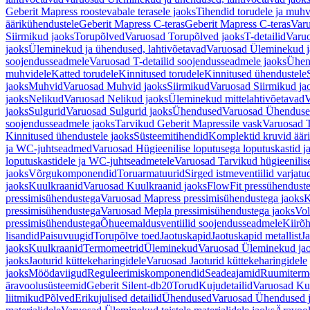
Geberit Mapress roostevabale terasele jaoks
Tihendid torudele ja muhv
äärikühendustele
Geberit Mapress C-teras
Geberit Mapress C-teras
Varu
Siirmikud jaoks
Torupõlved
Varuosad Torupõlved jaoks
T-detailid
Varuo
jaoks
Üleminekud ja ühendused, lahtivõetavad
Varuosad Üleminekud ja
soojendusseadmele
Varuosad T-detailid soojendusseadmele jaoks
Ühen
muhvidele
Katted torudele
Kinnitused torudele
Kinnitused ühendustele
jaoks
Muhvid
Varuosad Muhvid jaoks
Siirmikud
Varuosad Siirmikud ja
jaoks
Nelikud
Varuosad Nelikud jaoks
Üleminekud mittelahtivõetavad
V
jaoks
Sulgurid
Varuosad Sulgurid jaoks
Ühendused
Varuosad Ühenduse
soojendusseadmele jaoks
Tarvikud Geberit Mapressile vask
Varuosad T
Kinnitused ühendustele jaoks
Süsteemitihendid
Komplektid kruvid äär
ja WC-juhtseadmed
Varuosad Hügieenilise loputusega loputuskastid 
loputuskastidele ja WC-juhtseadmetele
Varuosad Tarvikud hügieenilis
jaoks
Võrgukomponendid
Toruarmatuurid
Sirged istmeventiilid varjat
jaoks
Kuulkraanid
Varuosad Kuulkraanid jaoks
FlowFit pressühendust
pressimisühendustega
Varuosad Mapress pressimisühendustega jaoks
K
pressimisühendustega
Varuosad Mepla pressimisühendustega jaoks
Vol
pressimisühendustega
Õhueemaldusventiilid soojendusseadmele
Kiirõh
lisandid
Paisuvuugid
Torupõlve toed
Jaotuskapid
Jaotuskapid metallist
Ja
jaoks
Kuulkraanid
Termomeetrid
Üleminekud
Varuosad Üleminekud ja
jaoks
Jaoturid küttekeharingidele
Varuosad Jaoturid küttekeharingidele
jaoks
Möödaviigud
Reguleerimiskomponendid
Seadeajamid
Ruumiterm
äravoolusüsteemid
Geberit Silent-db20
Torud
Kujudetailid
Varuosad Kuj
liitmikud
Põlved
Erikujulised detailid
Ühendused
Varuosad Ühendused 