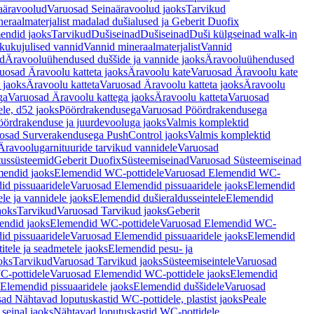
aäravoolud
Varuosad Seinaäravoolud jaoks
Tarvikud
eraalmaterjalist madalad dušialused ja Geberit Duofix
endid jaoks
Tarvikud
Dušiseinad
Dušiseinad
Duši külgseinad walk-in
ikukujulised vannid
Vannid mineraalmaterjalist
Vannid
ud
Äravooluühendused duššide ja vannide jaoks
Äravooluühendused
uosad Äravoolu katteta jaoks
Äravoolu kate
Varuosad Äravoolu kate
 jaoks
Äravoolu katteta
Varuosad Äravoolu katteta jaoks
Äravoolu
ga
Varuosad Äravoolu kattega jaoks
Äravoolu katteta
Varuosad
le, d52 jaoks
Pöördrakendusega
Varuosad Pöördrakendusega
ördrakenduse ja juurdevooluga jaoks
Valmis komplektid
osad Surverakendusega PushControl jaoks
Valmis komplektid
Äravoolugarnituuride tarvikud vannidele
Varuosad
utussüsteemid
Geberit Duofix
Süsteemiseinad
Varuosad Süsteemiseinad
mendid jaoks
Elemendid WC-pottidele
Varuosad Elemendid WC-
id pissuaaridele
Varuosad Elemendid pissuaaridele jaoks
Elemendid
le ja vannidele jaoks
Elemendid dušieraldusseintele
Elemendid
aoks
Tarvikud
Varuosad Tarvikud jaoks
Geberit
endid jaoks
Elemendid WC-pottidele
Varuosad Elemendid WC-
id pissuaaridele
Varuosad Elemendid pissuaaridele jaoks
Elemendid
tele ja seadmetele jaoks
Elemendid pesu- ja
oks
Tarvikud
Varuosad Tarvikud jaoks
Süsteemiseintele
Varuosad
-pottidele
Varuosad Elemendid WC-pottidele jaoks
Elemendid
Elemendid pissuaaridele jaoks
Elemendid duššidele
Varuosad
ad Nähtavad loputuskastid WC-pottidele, plastist jaoks
Peale
seinal jaoks
Nähtavad loputuskastid WC-pottidele,