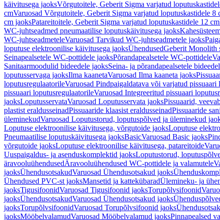
käivitusega jaoks
Võrgutoitele, Geberit Sigma varjatud loputuskastide
cm
Varuosad Võrgutoitele, Geberit Sigma varjatud loputuskastidele 8
cm jaoks
Patareitoitele, Geberit Sigma varjatud loputuskastidele 12 cm
WC-juhtseadmed pneumaatilise loputuskäivitusega jaoks
Kahesüsteems
WC-juhtseadmetele
Varuosad Tarvikud WC-juhtseadmetele jaoks
Paig
loputuse elektroonilise käivitusega jaoks
Ühendused
Geberit Monolith 
Seinapealsetele WC-pottidele jaoks
Põrandapealsetele WC-pottidele
Va
Sanitaarmoodulid bideedele jaoks
Seina- ja põrandapealsetele bideede
loputusservaga jaoks
Ilma kaaneta
Varuosad Ilma kaaneta jaoks
Pissuaa
loputusregulaatorile
Varuosad Pindpaigaldatava või varjatud pissuaari l
pissuaari loputusregulaatorile
Varuosad Integreeritud pissuaari loputusr
jaoks
Loputusservata
Varuosad Loputusservata jaoks
Pissuaarid, veeva
plastist eraldusseinad
Pissuaaride klaasist eraldusseinad
Pissuaaride san
üleminekud
Varuosad Loputustorud, loputuspõlved ja üleminekud jao
Loputuse elektroonilise käivitusega, võrgutoide jaoks
Loputuse elektro
Pneumaatilise loputuskäivitusega jaoks
Basic
Varuosad Basic jaoks
Pin
võrgutoide jaoks
Loputuse elektroonilise käivitusega, patareitoide
Varuo
Uuspaigaldus- ja asenduskomplektid jaoks
Loputustorud, loputuspõlv
äravooluühendused
Äravooluühendused WC-pottidele ja valamutele
V
jaoks
Ühendusotsakud
Varuosad Ühendusotsakud jaoks
Ühenduskompl
Ühendused PVC-st jaoks
Mansetid ja kattekübarad
Ülemineku- ja ühen
jaoks
Tigusifoonid
Varuosad Tigusifoonid jaoks
Torupõlvsifoonid
Varuo
jaoks
Ühendusotsakud
Varuosad Ühendusotsakud jaoks
Ühenduspõlve
jaoks
Torupõlvsifoonid
Varuosad Torupõlvsifoonid jaoks
Ühendusotsa
jaoks
Mööbelvalamud
Varuosad Mööbelvalamud jaoks
Pinnapealsed v