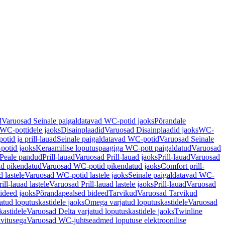
d
Varuosad Seinale paigaldatavad WC-potid jaoks
Põrandale
WC-pottidele jaoks
Disainplaadid
Varuosad Disainplaadid jaoks
WC-
tid ja prill-lauad
Seinale paigaldatavad WC-potid
Varuosad Seinale
potid jaoks
Keraamilise loputuspaagiga WC-pott paigaldatud
Varuosad
Peale pandud
Prill-lauad
Varuosad Prill-lauad jaoks
Prill-lauad
Varuosad
d pikendatud
Varuosad WC-potid pikendatud jaoks
Comfort prill-
 lastele
Varuosad WC-potid lastele jaoks
Seinale paigaldatavad WC-
rill-lauad lastele
Varuosad Prill-lauad lastele jaoks
Prill-lauad
Varuosad
ideed jaoks
Põrandapealsed bideed
Tarvikud
Varuosad Tarvikud
tud loputuskastidele jaoks
Omega varjatud loputuskastidele
Varuosad
kastidele
Varuosad Delta varjatud loputuskastidele jaoks
Twinline
ivitusega
Varuosad WC-juhtseadmed loputuse elektroonilise