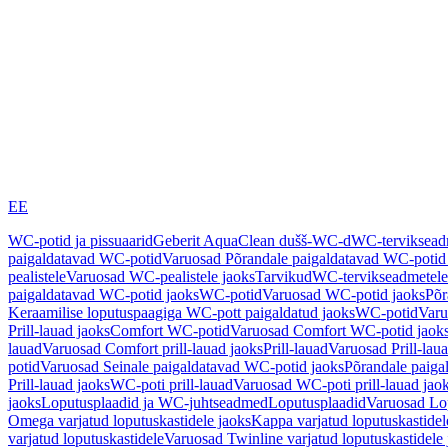
EE
WC-potid ja pissuaarid
Geberit AquaClean dušš-WC-d
WC-terviksea
paigaldatavad WC-potid
Varuosad Põrandale paigaldatavad WC-potid
pealistele
Varuosad WC-pealistele jaoks
Tarvikud
WC-tervikseadmetele
paigaldatavad WC-potid jaoks
WC-potid
Varuosad WC-potid jaoks
Põr
Keraamilise loputuspaagiga WC-pott paigaldatud jaoks
WC-potid
Varu
Prill-lauad jaoks
Comfort WC-potid
Varuosad Comfort WC-potid jaok
lauad
Varuosad Comfort prill-lauad jaoks
Prill-lauad
Varuosad Prill-lau
potid
Varuosad Seinale paigaldatavad WC-potid jaoks
Põrandale paiga
Prill-lauad jaoks
WC-poti prill-lauad
Varuosad WC-poti prill-lauad jao
jaoks
Loputusplaadid ja WC-juhtseadmed
Loputusplaadid
Varuosad Lop
Omega varjatud loputuskastidele jaoks
Kappa varjatud loputuskastidel
varjatud loputuskastidele
Varuosad Twinline varjatud loputuskastidele 