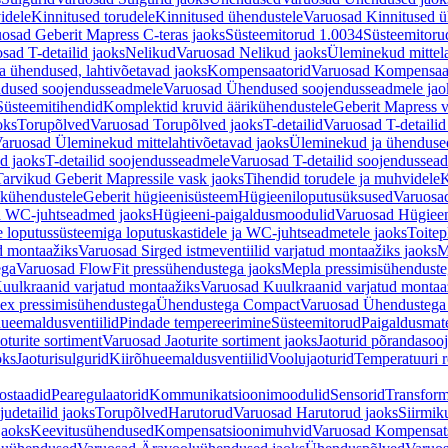
idele
Kinnitused torudele
Kinnitused ühendustele
Varuosad Kinnitused ü
osad Geberit Mapress C-teras jaoks
Süsteemitorud 1.0034
Süsteemitoru
sad T-detailid jaoks
Nelikud
Varuosad Nelikud jaoks
Üleminekud mittel
 ühendused, lahtivõetavad jaoks
Kompensaatorid
Varuosad Kompensaat
dused soojendusseadmele
Varuosad Ühendused soojendusseadmele jao
Süsteemitihendid
Komplektid kruvid äärikühendustele
Geberit Mapress 
oks
Torupõlved
Varuosad Torupõlved jaoks
T-detailid
Varuosad T-detailid
aruosad Üleminekud mittelahtivõetavad jaoks
Üleminekud ja ühendused
d jaoks
T-detailid soojendusseadmele
Varuosad T-detailid soojendussea
arvikud Geberit Mapressile vask jaoks
Tihendid torudele ja muhvidele
K
ikühendustele
Geberit hügieenisüsteem
Hügieeniloputusüksused
Varuosa
ja WC-juhtseadmed jaoks
Hügieeni-paigaldusmoodulid
Varuosad Hügieen
e loputussüsteemiga loputuskastidele ja WC-juhtseadmetele jaoks
Toitep
ud montaažiks
Varuosad Sirged istmeventiilid varjatud montaažiks jaoks
M
ega
Varuosad FlowFit pressühendustega jaoks
Mepla pressimisühendust
uulkraanid varjatud montaažiks
Varuosad Kuulkraanid varjatud montaa
ex pressimisühendustega
Ühendustega Compact
Varuosad Ühendustega
ueemaldusventiilid
Pindade tempereerimine
Süsteemitorud
Paigaldusmate
oturite sortiment
Varuosad Jaoturite sortiment jaoks
Jaoturid põrandasoo
oks
Jaoturisulgurid
Kiirõhueemaldusventiilid
Voolujaoturid
Temperatuuri 
ostaadid
Pearegulaatorid
Kommunikatsioonimoodulid
Sensorid
Transform
udetailid jaoks
Torupõlved
Harutorud
Varuosad Harutorud jaoks
Siirmik
jaoks
Keevitusühendused
Kompensatsioonimuhvid
Varuosad Kompensat