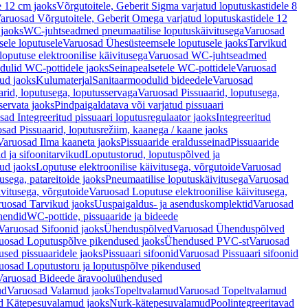
e 12 cm jaoks
Võrgutoitele, Geberit Sigma varjatud loputuskastidele 8
aruosad Võrgutoitele, Geberit Omega varjatud loputuskastidele 12
 jaoks
WC-juhtseadmed pneumaatilise loputuskäivitusega
Varuosad
ele loputusele
Varuosad Ühesüsteemsele loputusele jaoks
Tarvikud
putuse elektroonilise käivitusega
Varuosad WC-juhtseadmed
dulid WC-pottidele jaoks
Seinapealsetele WC-pottidele
Varuosad
ud jaoks
Kulumaterjal
Sanitaarmoodulid bideedele
Varuosad
arid, loputusega, loputusservaga
Varuosad Pissuaarid, loputusega,
servata jaoks
Pindpaigaldatava või varjatud pissuaari
ad Integreeritud pissuaari loputusregulaator jaoks
Integreeritud
sad Pissuaarid, loputusrežiim, kaanega / kaane jaoks
Varuosad Ilma kaaneta jaoks
Pissuaaride eraldusseinad
Pissuaaride
d ja sifoonitarvikud
Loputustorud, loputuspõlved ja
ud jaoks
Loputuse elektroonilise käivitusega, võrgutoide
Varuosad
usega, patareitoide jaoks
Pneumaatilise loputuskäivitusega
Varuosad
ivitusega, võrgutoide
Varuosad Loputuse elektroonilise käivitusega,
ruosad Tarvikud jaoks
Uuspaigaldus- ja asenduskomplektid
Varuosad
hendid
WC-pottide, pissuaaride ja bideede
Varuosad Sifoonid jaoks
Ühenduspõlved
Varuosad Ühenduspõlved
uosad Loputuspõlve pikendused jaoks
Ühendused PVC-st
Varuosad
ed pissuaaridele jaoks
Pissuaari sifoonid
Varuosad Pissuaari sifoonid
uosad Loputustoru ja loputuspõlve pikendused
Varuosad Bideede äravooluühendused
ud
Varuosad Valamud jaoks
Topeltvalamud
Varuosad Topeltvalamud
d Kätepesuvalamud jaoks
Nurk-kätepesuvalamud
Poolintegreeritavad