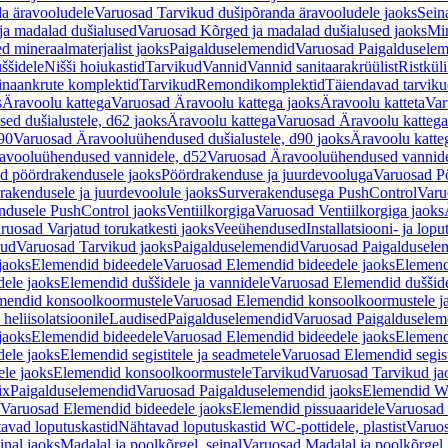
a äravooludele
Varuosad Tarvikud dušipõranda äravooludele jaoks
Sein
ja madalad dušialused
Varuosad Kõrged ja madalad dušialused jaoks
Min
d mineraalmaterjalist jaoks
Paigalduselemendid
Varuosad Paigalduselem
uššidele
Nišši hoiukastid
Tarvikud
Vannid
Vannid sanitaarakrüülist
Ristkül
einaankrute komplektid
Tarvikud
Remondikomplektid
Täiendavad tarvik
s
Äravoolu kattega
Varuosad Äravoolu kattega jaoks
Äravoolu katteta
Var
d dušialustele, d62 jaoks
Äravoolu kattega
Varuosad Äravoolu kattega
90
Varuosad Äravooluühendused dušialustele, d90 jaoks
Äravoolu katte
avooluühendused vannidele, d52
Varuosad Äravooluühendused vannide
d pöördrakendusele jaoks
Pöördrakenduse ja juurdevooluga
Varuosad Pö
akendusele ja juurdevoolule jaoks
Surverakendusega PushControl
Varu
ndusele PushControl jaoks
Ventiilkorgiga
Varuosad Ventiilkorgiga jaoks
ruosad Varjatud torukatkesti jaoks
Veeühendused
Installatsiooni- ja lop
kud
Varuosad Tarvikud jaoks
Paigalduselemendid
Varuosad Paigaldusele
jaoks
Elemendid bideedele
Varuosad Elemendid bideedele jaoks
Elemend
ele jaoks
Elemendid duššidele ja vannidele
Varuosad Elemendid duššide
mendid konsoolkoormustele
Varuosad Elemendid konsoolkoormustele j
heliisolatsioonile
Laudised
Paigalduselemendid
Varuosad Paigalduselem
jaoks
Elemendid bideedele
Varuosad Elemendid bideedele jaoks
Elemend
ele jaoks
Elemendid segistitele ja seadmetele
Varuosad Elemendid segisti
le jaoks
Elemendid konsoolkoormustele
Tarvikud
Varuosad Tarvikud ja
ix
Paigalduselemendid
Varuosad Paigalduselemendid jaoks
Elemendid WC
Varuosad Elemendid bideedele jaoks
Elemendid pissuaaridele
Varuosad 
avad loputuskastid
Nähtavad loputuskastid WC-pottidele, plastist
Varuos
inal jaoks
Madalal ja poolkõrgel, seinal
Varuosad Madalal ja poolkõrgel, 