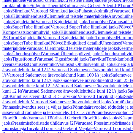
materjalidele
Varuosad Üleminekud teistele materjalidele jaoks
Äravoo
toruklambritele
Sulgurid
Tihendid
Kulumaterjal
Geberit Silent-PP
Torud
jaoks
Siirmikud
Varuosad Siirmikud jaoks
Puhastuskolmikud
Varuosad 
jaoks
Küünisühendused
Üleminekud teistele materjalidele
Äravooluühe
jaoks
Kujudetailid
Varuosad Kujudetailid jaoks
Torupõlved
Varuosad To
jaoks
SuperTube liitmikud
Varuosad SuperTube liitmikud jaoks
Põlved
Kompensatsioonimuhvid jaoks
Küünisühendused
Üleminekud teistele 
PE
Torud
Kujudetailid
Varuosad Kujudetailid jaoks
Torupõlved
Harutor
jaoks
SuperTube liitmikud
Põlved
Erikujulised detailid
Ühendused
Varuo
materjalidele
Varuosad Üleminekud teistele materjalidele jaoks
Keerme
jaoks
Ühenduspõlved
Varuosad Ühenduspõlved jaoks
Ühendusmuhvid
jaoks
Tigusifoonid
Varuosad Tigusifoonid jaoks
Tarvikud
Toruklambrid
veeärastuseks
Õhutusventiilid
Varuosad Õhutusventiilid jaoks
Energia t
äravoolulehtrid kuni 12 l/s
Varuosad Sademevee äravoolulehtrid kuni 1
l/s
Varuosad Sademevee äravoolulehtrid kuni 100 l/s jaoks
Sademevee ä
äravoolulehtrid kuni 12 l/s jaoks
Sademevee äravoolulehtrid kuni 25 l/
äravoolulehtritele kuni 12 l/s
Varuosad Sademevee äravoolulehtritele ku
kuni 12 l/s
Varuosad Sademevee äravoolulehtritele kuni 12 l/s jaoks
Sa
200
Kinnitussüsteem d250–315
Tarvikud
Varuosad Tarvikud jaoks
Sade
äravoolulehtrid
Varuosad Sademevee äravoolulehtrid jaoks
Aurutõkke 
Pinnasekuivendus sees ja väljas jaoks
Põrandaäravoolud rõdudele ja te
sissevoolud rõdudele ja terrassidele, 13 x 13 cm
Põrandasissevoolud 1
FlowFit jaoks
Varuosad Tööriistad Geberit FlowFit jaoks jaoks
Käsipre
jaoks
Pressimistööriistade ühilduvus [2]
Varuosad Pressimistööriistade 
tööriistadega
Tarvikud
Tööriistad Geberit Meplale
Varuosad Tööriistad 