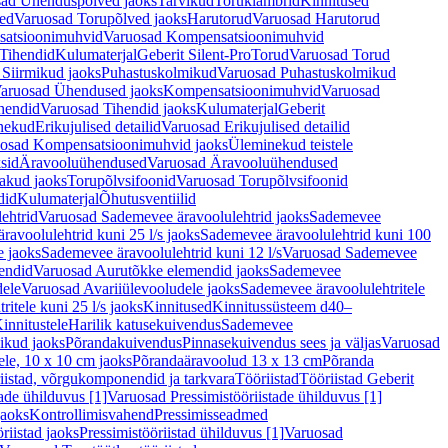
ad Ühenduspõlved jaoks
Tarvikud
Toruklambrid
Kinnitused
ed
Varuosad Torupõlved jaoks
Harutorud
Varuosad Harutorud
atsioonimuhvid
Varuosad Kompensatsioonimuhvid
Tihendid
Kulumaterjal
Geberit Silent-Pro
Torud
Varuosad Torud
Siirmikud jaoks
Puhastuskolmikud
Varuosad Puhastuskolmikud
aruosad Ühendused jaoks
Kompensatsioonimuhvid
Varuosad
hendid
Varuosad Tihendid jaoks
Kulumaterjal
Geberit
nekud
Erikujulised detailid
Varuosad Erikujulised detailid
osad Kompensatsioonimuhvid jaoks
Üleminekud teistele
sid
Äravooluühendused
Varuosad Äravooluühendused
akud jaoks
Torupõlvsifoonid
Varuosad Torupõlvsifoonid
did
Kulumaterjal
Õhutusventiilid
ehtrid
Varuosad Sademevee äravoolulehtrid jaoks
Sademevee
avoolulehtrid kuni 25 l/s jaoks
Sademevee äravoolulehtrid kuni 100
e jaoks
Sademevee äravoolulehtrid kuni 12 l/s
Varuosad Sademevee
endid
Varuosad Aurutõkke elemendid jaoks
Sademevee
dele
Varuosad Avariiülevooludele jaoks
Sademevee äravoolulehtritele
itele kuni 25 l/s jaoks
Kinnitused
Kinnitussüsteem d40–
innitustele
Harilik katusekuivendus
Sademevee
ikud jaoks
Põrandakuivendus
Pinnasekuivendus sees ja väljas
Varuosad
ele, 10 x 10 cm jaoks
Põrandaäravoolud 13 x 13 cm
Põranda
iistad, võrgukomponendid ja tarkvara
Tööriistad
Tööriistad Geberit
tade ühilduvus [1]
Varuosad Pressimistööriistade ühilduvus [1]
jaoks
Kontrollimisvahend
Pressimisseadmed
riistad jaoks
Pressimistööriistad ühilduvus [1]
Varuosad