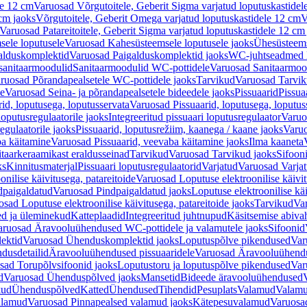
le 12 cm
Varuosad Võrgutoitele, Geberit Sigma varjatud loputuskastidel
 cm jaoks
Võrgutoitele, Geberit Omega varjatud loputuskastidele 12 cm
V
Varuosad Patareitoitele, Geberit Sigma varjatud loputuskastidele 12 cm
ele loputusele
Varuosad Kahesüsteemsele loputusele jaoks
Ühesüsteems
alduskomplektid
Varuosad Paigalduskomplektid jaoks
WC-juhtseadmed lo
sanitaarmoodulid
Sanitaarmoodulid WC-pottidele
Varuosad Sanitaarmoo
ruosad Põrandapealsetele WC-pottidele jaoks
Tarvikud
Varuosad Tarvik
le
Varuosad Seina- ja põrandapealsetele bideedele jaoks
Pissuaarid
Pissua
rid, loputusega, loputusservata
Varuosad Pissuaarid, loputusega, loputus
oputusregulaatorile jaoks
Integreeritud pissuaari loputusregulaator
Varuos
egulaatorile jaoks
Pissuaarid, loputusrežiim, kaanega / kaane jaoks
Varuo
ba käitamine
Varuosad Pissuaarid, veevaba käitamine jaoks
Ilma kaaneta
itaarkeraamikast eraldusseinad
Tarvikud
Varuosad Tarvikud jaoks
Sifooni
ks
Kinnitusmaterjal
Pissuaari loputusregulaatorid
Varjatud
Varuosad Varjat
onilise käivitusega, patareitoide
Varuosad Loputuse elektroonilise käivit
dpaigaldatud
Varuosad Pindpaigaldatud jaoks
Loputuse elektroonilise kä
sad Loputuse elektroonilise käivitusega, patareitoide jaoks
Tarvikud
Va
ed ja üleminekud
Katteplaadid
Integreeritud juhtnupud
Käsitsemise abiva
aruosad Äravooluühendused WC-pottidele ja valamutele jaoks
Sifoonid
ektid
Varuosad Ühenduskomplektid jaoks
Loputuspõlve pikendused
Var
dusdetailid
Äravooluühendused pissuaaridele
Varuosad Äravooluühendus
sad Torupõlvsifoonid jaoks
Loputustoru ja loputuspõlve pikendused
Var
d
Varuosad Ühenduspõlved jaoks
Mansetid
Bideede äravooluühendused
kud
Ühenduspõlved
Katted
Ühendused
Tihendid
Pesuplats
Valamud
Valam
alamud
Varuosad Pinnapealsed valamud jaoks
Kätepesuvalamud
Varuosa