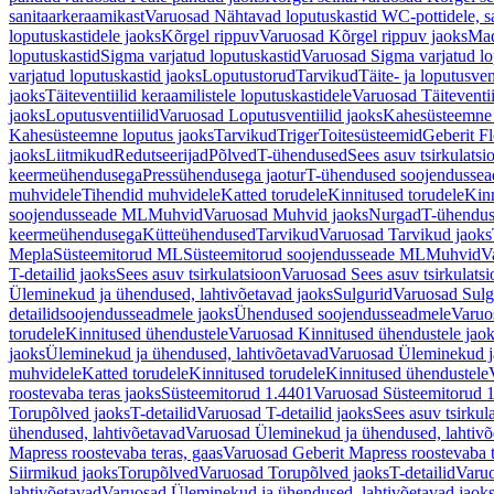
sanitaarkeraamikast
Varuosad Nähtavad loputuskastid WC-pottidele, sa
loputuskastidele jaoks
Kõrgel rippuv
Varuosad Kõrgel rippuv jaoks
Mad
loputuskastid
Sigma varjatud loputuskastid
Varuosad Sigma varjatud lo
varjatud loputuskastid jaoks
Loputustorud
Tarvikud
Täite- ja loputusven
jaoks
Täiteventiilid keraamilistele loputuskastidele
Varuosad Täiteventii
jaoks
Loputusventiilid
Varuosad Loputusventiilid jaoks
Kahesüsteemne 
Kahesüsteemne loputus jaoks
Tarvikud
Triger
Toitesüsteemid
Geberit F
jaoks
Liitmikud
Redutseerijad
Põlved
T-ühendused
Sees asuv tsirkulatsi
keermeühendusega
Pressühendusega jaotur
T-ühendused soojendusse
muhvidele
Tihendid muhvidele
Katted torudele
Kinnitused torudele
Kinn
soojendusseade ML
Muhvid
Varuosad Muhvid jaoks
Nurgad
T-ühendu
keermeühendusega
Kütteühendused
Tarvikud
Varuosad Tarvikud jaoks
Mepla
Süsteemitorud ML
Süsteemitorud soojendusseade ML
Muhvid
V
T-detailid jaoks
Sees asuv tsirkulatsioon
Varuosad Sees asuv tsirkulatsi
Üleminekud ja ühendused, lahtivõetavad jaoks
Sulgurid
Varuosad Sulg
detailidsoojendusseadmele jaoks
Ühendused soojendusseadmele
Varuo
torudele
Kinnitused ühendustele
Varuosad Kinnitused ühendustele jao
jaoks
Üleminekud ja ühendused, lahtivõetavad
Varuosad Üleminekud ja
muhvidele
Katted torudele
Kinnitused torudele
Kinnitused ühendustele
roostevaba teras jaoks
Süsteemitorud 1.4401
Varuosad Süsteemitorud 1
Torupõlved jaoks
T-detailid
Varuosad T-detailid jaoks
Sees asuv tsirkul
ühendused, lahtivõetavad
Varuosad Üleminekud ja ühendused, lahtivõ
Mapress roostevaba teras, gaas
Varuosad Geberit Mapress roostevaba t
Siirmikud jaoks
Torupõlved
Varuosad Torupõlved jaoks
T-detailid
Varuo
lahtivõetavad
Varuosad Üleminekud ja ühendused, lahtivõetavad jaok