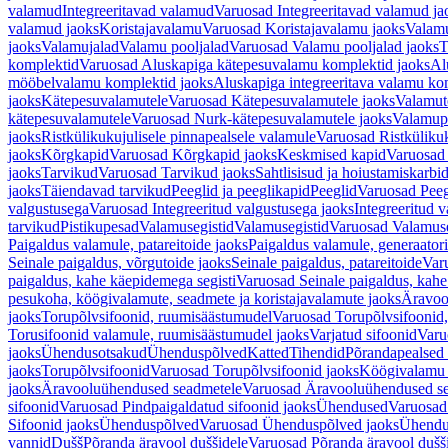
valamud
Integreeritavad valamud
Varuosad Integreeritavad valamud ja
valamud jaoks
Koristajavalamu
Varuosad Koristajavalamu jaoks
Valam
jaoks
Valamujalad
Valamu pooljalad
Varuosad Valamu pooljalad jaoks
T
komplektid
Varuosad Aluskapiga kätepesuvalamu komplektid jaoks
Al
mööbelvalamu komplektid jaoks
Aluskapiga integreeritava valamu ko
jaoks
Kätepesuvalamutele
Varuosad Kätepesuvalamutele jaoks
Valamut
kätepesuvalamutele
Varuosad Nurk-kätepesuvalamutele jaoks
Valamup
jaoks
Ristkülikukujulisele pinnapealsele valamule
Varuosad Ristkülikuk
jaoks
Kõrgkapid
Varuosad Kõrgkapid jaoks
Keskmised kapid
Varuosad
jaoks
Tarvikud
Varuosad Tarvikud jaoks
Sahtlisisud ja hoiustamiskarbi
jaoks
Täiendavad tarvikud
Peeglid ja peeglikapid
Peeglid
Varuosad Peeg
valgustusega
Varuosad Integreeritud valgustusega jaoks
Integreeritud v
tarvikud
Pistikupesad
Valamusegistid
Valamusegistid
Varuosad Valamuse
Paigaldus valamule, patareitoide jaoks
Paigaldus valamule, generaatori
Seinale paigaldus, võrgutoide jaoks
Seinale paigaldus, patareitoide
Varu
paigaldus, kahe käepidemega segisti
Varuosad Seinale paigaldus, kahe
pesukoha, köögivalamute, seadmete ja koristajavalamute jaoks
Äravoo
jaoks
Torupõlvsifoonid, ruumisäästumudel
Varuosad Torupõlvsifoonid,
Torusifoonid valamule, ruumisäästumudel jaoks
Varjatud sifoonid
Varu
jaoks
Ühendusotsakud
Ühenduspõlved
Katted
Tihendid
Põrandapealsed 
jaoks
Torupõlvsifoonid
Varuosad Torupõlvsifoonid jaoks
Köögivalamu
jaoks
Äravooluühendused seadmetele
Varuosad Äravooluühendused se
sifoonid
Varuosad Pindpaigaldatud sifoonid jaoks
Ühendused
Varuosad
Sifoonid jaoks
Ühenduspõlved
Varuosad Ühenduspõlved jaoks
Ühendu
vannid
Dušš
Põranda äravool duššidele
Varuosad Põranda äravool dušši