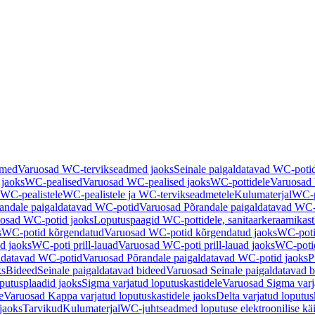
dmed
Varuosad WC-tervikseadmed jaoks
Seinale paigaldatavad WC-poti
 jaoks
WC-pealised
Varuosad WC-pealised jaoks
WC-pottidele
Varuosad 
WC-pealistele
WC-pealistele ja WC-tervikseadmetele
Kulumaterjal
WC-po
andale paigaldatavad WC-potid
Varuosad Põrandale paigaldatavad WC-
osad WC-potid jaoks
Loputuspaagid WC-pottidele, sanitaarkeraamikast
s
WC-potid kõrgendatud
Varuosad WC-potid kõrgendatud jaoks
WC-poti
ad jaoks
WC-poti prill-lauad
Varuosad WC-poti prill-lauad jaoks
WC-potid
ldatavad WC-potid
Varuosad Põrandale paigaldatavad WC-potid jaoks
P
ks
Bideed
Seinale paigaldatavad bideed
Varuosad Seinale paigaldatavad b
utusplaadid jaoks
Sigma varjatud loputuskastidele
Varuosad Sigma varja
e
Varuosad Kappa varjatud loputuskastidele jaoks
Delta varjatud loputus
jaoks
Tarvikud
Kulumaterjal
WC-juhtseadmed loputuse elektroonilise kä