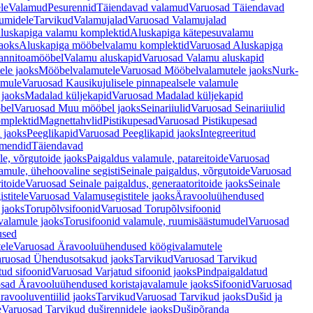
le
Valamud
Pesurennid
Täiendavad valamud
Varuosad Täiendavad
umidele
Tarvikud
Valamujalad
Varuosad Valamujalad
luskapiga valamu komplektid
Aluskapiga kätepesuvalamu
aoks
Aluskapiga mööbelvalamu komplektid
Varuosad Aluskapiga
annitoamööbel
Valamu aluskapid
Varuosad Valamu aluskapid
ele jaoks
Mööbelvalamutele
Varuosad Mööbelvalamutele jaoks
Nurk-
amule
Varuosad Kausikujulisele pinnapealsele valamule
 jaoks
Madalad küljekapid
Varuosad Madalad küljekapid
bel
Varuosad Muu mööbel jaoks
Seinariiulid
Varuosad Seinariiulid
omplektid
Magnettahvlid
Pistikupesad
Varuosad Pistikupesad
 jaoks
Peeglikapid
Varuosad Peeglikapid jaoks
Integreeritud
emendid
Täiendavad
e, võrgutoide jaoks
Paigaldus valamule, patareitoide
Varuosad
amule, ühehoovaline segisti
Seinale paigaldus, võrgutoide
Varuosad
itoide
Varuosad Seinale paigaldus, generaatoritoide jaoks
Seinale
stitele
Varuosad Valamusegistitele jaoks
Äravooluühendused
jaoks
Torupõlvsifoonid
Varuosad Torupõlvsifoonid
valamule jaoks
Torusifoonid valamule, ruumisäästumudel
Varuosad
used
ele
Varuosad Äravooluühendused köögivalamutele
ruosad Ühendusotsakud jaoks
Tarvikud
Varuosad Tarvikud
tud sifoonid
Varuosad Varjatud sifoonid jaoks
Pindpaigaldatud
sad Äravooluühendused koristajavalamule jaoks
Sifoonid
Varuosad
avooluventiilid jaoks
Tarvikud
Varuosad Tarvikud jaoks
Dušid ja
e
Varuosad Tarvikud duširennidele jaoks
Dušipõranda