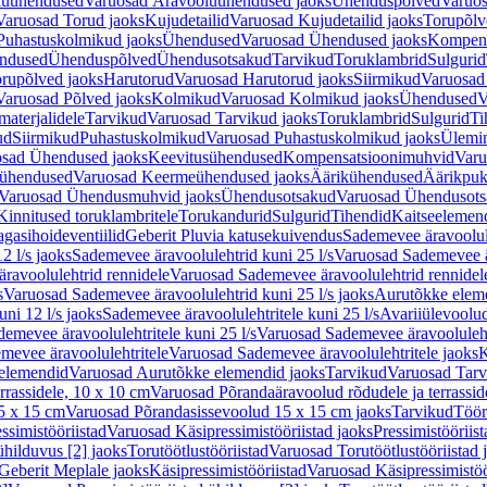
luühendused
Varuosad Äravooluühendused jaoks
Ühenduspõlved
Varuos
Varuosad Torud jaoks
Kujudetailid
Varuosad Kujudetailid jaoks
Torupõlv
Puhastuskolmikud jaoks
Ühendused
Varuosad Ühendused jaoks
Kompens
ndused
Ühenduspõlved
Ühendusotsakud
Tarvikud
Toruklambrid
Sulgurid
rupõlved jaoks
Harutorud
Varuosad Harutorud jaoks
Siirmikud
Varuosad 
Varuosad Põlved jaoks
Kolmikud
Varuosad Kolmikud jaoks
Ühendused
V
materjalidele
Tarvikud
Varuosad Tarvikud jaoks
Toruklambrid
Sulgurid
Ti
ud
Siirmikud
Puhastuskolmikud
Varuosad Puhastuskolmikud jaoks
Ülemi
sad Ühendused jaoks
Keevitusühendused
Kompensatsioonimuhvid
Varu
ühendused
Varuosad Keermeühendused jaoks
Äärikühendused
Äärikpuk
Varuosad Ühendusmuhvid jaoks
Ühendusotsakud
Varuosad Ühendusots
Kinnitused toruklambritele
Torukandurid
Sulgurid
Tihendid
Kaitseelemen
agasihoideventiilid
Geberit Pluvia katusekuivendus
Sademevee äravoolul
2 l/s jaoks
Sademevee äravoolulehtrid kuni 25 l/s
Varuosad Sademevee är
ravoolulehtrid rennidele
Varuosad Sademevee äravoolulehtrid rennidel
s
Varuosad Sademevee äravoolulehtrid kuni 25 l/s jaoks
Aurutõkke elem
ni 12 l/s jaoks
Sademevee äravoolulehtritele kuni 25 l/s
Avariiülevoolu
demevee äravoolulehtritele kuni 25 l/s
Varuosad Sademevee äravoolulehtr
mevee äravoolulehtritele
Varuosad Sademevee äravoolulehtritele jaoks
K
elemendid
Varuosad Aurutõkke elemendid jaoks
Tarvikud
Varuosad Tarv
rrassidele, 10 x 10 cm
Varuosad Põrandaäravoolud rõdudele ja terrassid
5 x 15 cm
Varuosad Põrandasissevoolud 15 x 15 cm jaoks
Tarvikud
Töör
ssimistööriistad
Varuosad Käsipressimistööriistad jaoks
Pressimistööriis
ühilduvus [2] jaoks
Torutöötlustööriistad
Varuosad Torutöötlustööriistad 
Geberit Meplale jaoks
Käsipressimistööriistad
Varuosad Käsipressimistöö