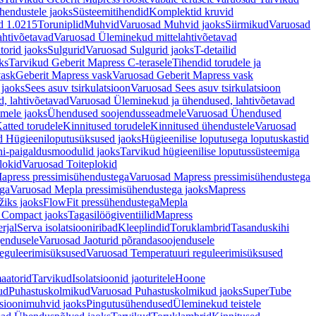
hendustele jaoks
Süsteemitihendid
Komplektid kruvid
d 1.0215
Toruniplid
Muhvid
Varuosad Muhvid jaoks
Siirmikud
Varuosad
ahtivõetavad
Varuosad Üleminekud mittelahtivõetavad
orid jaoks
Sulgurid
Varuosad Sulgurid jaoks
T-detailid
ks
Tarvikud Geberit Mapress C-terasele
Tihendid torudele ja
vask
Geberit Mapress vask
Varuosad Geberit Mapress vask
 jaoks
Sees asuv tsirkulatsioon
Varuosad Sees asuv tsirkulatsioon
, lahtivõetavad
Varuosad Üleminekud ja ühendused, lahtivõetavad
dmele jaoks
Ühendused soojendusseadmele
Varuosad Ühendused
atted torudele
Kinnitused torudele
Kinnitused ühendustele
Varuosad
d Hügieeniloputusüksused jaoks
Hügieenilise loputusega loputuskastid
i-paigaldusmoodulid jaoks
Tarvikud hügieenilise loputussüsteemiga
lokid
Varuosad Toiteplokid
apress pressimisühendustega
Varuosad Mapress pressimisühendustega
ega
Varuosad Mepla pressimisühendustega jaoks
Mapress
žiks jaoks
FlowFit pressühendustega
Mepla
 Compact jaoks
Tagasilöögiventiilid
Mapress
rjal
Serva isolatsiooniribad
Kleeplindid
Toruklambrid
Tasanduskihi
jendusele
Varuosad Jaoturid põrandasoojendusele
reguleerimisüksused
Varuosad Temperatuuri reguleerimisüksused
aatorid
Tarvikud
Isolatsioonid jaoturitele
Hoone
ud
Puhastuskolmikud
Varuosad Puhastuskolmikud jaoks
SuperTube
sioonimuhvid jaoks
Pingutusühendused
Üleminekud teistele