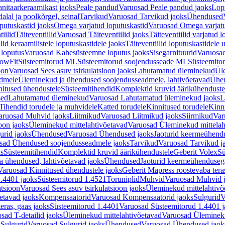
nitaarkeraamikast jaoks
Peale pandud
Varuosad Peale pandud jaoks
Lopu
alal ja poolkõrgel, seinal
Tarvikud
Varuosad Tarvikud jaoks
Ühendused
putuskastid jaoks
Omega varjatud loputuskastid
Varuosad Omega varjatu
tiilid
Täiteventiilid
Varuosad Täiteventiilid jaoks
Täiteventiilid varjatud l
lid keraamilistele loputuskastidele jaoks
Täiteventiilid loputuskastidele 
loputus
Varuosad Kahesüsteemne loputus jaoks
Sisegarnituurid
Varuosad
lowFit
Süsteemitorud ML
Süsteemitorud soojendusseade ML
Süsteemito
oon
Varuosad Sees asuv tsirkulatsioon jaoks
Lahutamatud üleminekud
Ül
admele
Üleminekud ja ühendused soojendusseadmele, lahtivõetavad
Ühen
itused ühendustele
Süsteemitihendid
Komplektid kruvid äärikühenduste
sed
Lahutamatud üleminekud
Varuosad Lahutamatud üleminekud jaoks
L
Tihendid torudele ja muhvidele
Katted torudele
Kinnitused torudele
Kinn
aruosad Muhvid jaoks
Liitmikud
Varuosad Liitmikud jaoks
Siirmikud
Var
oon jaoks
Üleminekud mittelahtivõetavad
Varuosad Üleminekud mittelah
urid jaoks
Ühendused
Varuosad Ühendused jaoks
Jaoturid keermeühend
sad Ühendused soojendusseadmele jaoks
Tarvikud
Varuosad Tarvikud j
ks
Süsteemitihendid
Komplektid kruvid äärikühendustele
Geberit Volex
Sü
 ühendused, lahtivõetavad jaoks
Ühendused
Jaoturid keermeühenduseg
Varuosad Kinnitused ühendustele jaoks
Geberit Mapress roostevaba tera
.4401 jaoks
Süsteemitorud 1.4521
Toruniplid
Muhvid
Varuosad Muhvid 
atsioon
Varuosad Sees asuv tsirkulatsioon jaoks
Üleminekud mittelahtivõ
etavad jaoks
Kompensaatorid
Varuosad Kompensaatorid jaoks
Sulgurid
V
eras, gaas jaoks
Süsteemitorud 1.4401
Varuosad Süsteemitorud 1.4401 j
sad T-detailid jaoks
Üleminekud mittelahtivõetavad
Varuosad Ülemineku
s
Sulgurid
Varuosad Sulgurid jaoks
Ühendused
Varuosad Ühendused jaok