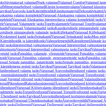
oks
Süvistatavad valamud
Nurk-valamud
Valamud Comfort
Valamud laste
ud
Mitmeotstarbelised valamud
Kipsist kogumisvalamu
Valamud klassiru
arvikud
Äravoolu kate
Käterätihoidik
Kinnitusmaterjal
Dekoratiivkatted
A
uskapiga valamu komplektid
Varuosad Aluskapiga valamu komplektid j
mplektid
Varuosad Aluskapiga integreeritava valamu komplektid jaoks
V
ele
Varuosad Valamutele jaoks
Topeltvalamutele
Varuosad Topeltvalamut
laadid
Varuosad Valamuplaadid jaoks
Kausikujulisele pinnapealsele val
ujulisele pinnapealsele valamule jaoks
Küljekapid
Varuosad Küljekapid
 Keskmised kapid jaoks
Seinakapid
Varuosad Seinakapid jaoks
Muu möö
d
Käterätihoidik ja käterätikonks
Valguselemendid
Käepidemed
Jalgade k
lid jaoks
Integreeritud valgustusega
Varuosad Integreeritud valgustusega
algustuseta
Varuosad Integreeritud valgustuseta jaoks
Tarvikud
Valgusel
gistid jaoks
Paigaldus valamule, võrgutoide
Varuosad Paigaldus valamul
toide
Varuosad Paigaldus valamule, generaatoritoide jaoks
Paigaldus val
osad Seinale paigaldus, patareitoide jaoks
Seinale paigaldus, generaator
 käepidemega segisti jaoks
Tarvikud
Varuosad Tarvikud jaoks
Valamusegi
luühendused valamu jaoks
Varuosad Äravooluühendused valamu jaoks 
 ruumisäästumudel jaoks
Torusifoonid valamule
Varuosad Torusifoonid 
osad Varjatud sifoonid jaoks
Valamuühendused
Varuosad Valamuühend
torud
Pikendused
Rakendussüsteemid
Äravooluühendused köögivalamut
 ühendused
Varuosad Köögivalamu ühendused jaoks
Ühendusotsakud
Va
admetele jaoks
Torupõlvsifoonid
Varuosad Torupõlvsifoonid jaoks
Varja
 Ühendused jaoks
Tarvikud
Äravooluühendused koristajavalamule
Varuo
sotsakud
Varuosad Ühendusotsakud jaoks
Äravooluventiilid
Varuosad Är
dele jaoks
Duširennid
Varuosad Duširennid jaoks
Tarvikud duširennidel