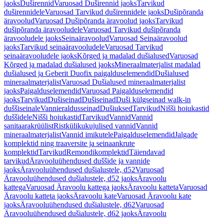
jaoks
Duširennid
Varuosad Duširennid jaoks
Tarvikud
duširennidele
Varuosad Tarvikud duširennidele jaoks
Dušipõranda
äravoolud
Varuosad Dušipõranda äravoolud jaoks
Tarvikud
dušipõranda äravooludele
Varuosad Tarvikud dušipõranda
äravooludele jaoks
Seinaäravoolud
Varuosad Seinaäravoolud
jaoks
Tarvikud seinaäravooludele
Varuosad Tarvikud
seinaäravooludele jaoks
Kõrged ja madalad dušialused
Varuosad
Kõrged ja madalad dušialused jaoks
Mineraalmaterjalist madalad
dušialused ja Geberit Duofix paigalduselemendid
Dušialused
mineraalmaterjalist
Varuosad Dušialused mineraalmaterjalist
jaoks
Paigalduselemendid
Varuosad Paigalduselemendid
jaoks
Tarvikud
Dušiseinad
Dušiseinad
Duši külgseinad walk-in
duššiseinale
Vannieraldusseinad
Dušiuksed
Tarvikud
Nišši hoiukastid
duššidele
Nišši hoiukastid
Tarvikud
Vannid
Vannid
sanitaarakrüülist
Ristkülikukujulised vannid
Vannid
mineraalmaterjalist
Vannid imikutele
Paigalduselemendid
Jalgade
komplektid ning traaversite ja seinaankrute
komplektid
Tarvikud
Remondikomplektid
Täiendavad
tarvikud
Äravooluühendused duššide ja vannide
jaoks
Äravooluühendused dušialustele, d52
Varuosad
Äravooluühendused dušialustele, d52 jaoks
Äravoolu
kattega
Varuosad Äravoolu kattega jaoks
Äravoolu katteta
Varuosad
Äravoolu katteta jaoks
Äravoolu kate
Varuosad Äravoolu kate
jaoks
Äravooluühendused dušialustele, d62
Varuosad
Äravooluühendused dušialustele, d62 jaoks
Äravoolu