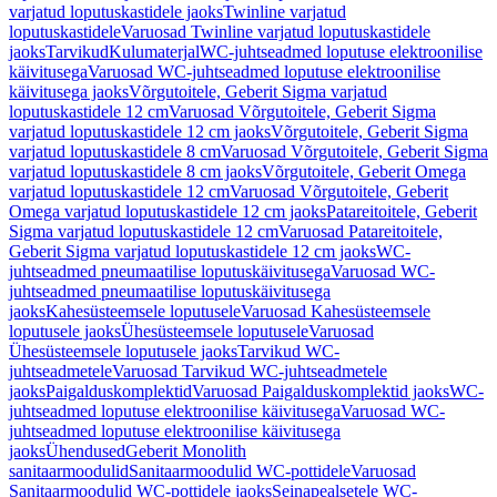
varjatud loputuskastidele jaoks
Twinline varjatud
loputuskastidele
Varuosad Twinline varjatud loputuskastidele
jaoks
Tarvikud
Kulumaterjal
WC-juhtseadmed loputuse elektroonilise
käivitusega
Varuosad WC-juhtseadmed loputuse elektroonilise
käivitusega jaoks
Võrgutoitele, Geberit Sigma varjatud
loputuskastidele 12 cm
Varuosad Võrgutoitele, Geberit Sigma
varjatud loputuskastidele 12 cm jaoks
Võrgutoitele, Geberit Sigma
varjatud loputuskastidele 8 cm
Varuosad Võrgutoitele, Geberit Sigma
varjatud loputuskastidele 8 cm jaoks
Võrgutoitele, Geberit Omega
varjatud loputuskastidele 12 cm
Varuosad Võrgutoitele, Geberit
Omega varjatud loputuskastidele 12 cm jaoks
Patareitoitele, Geberit
Sigma varjatud loputuskastidele 12 cm
Varuosad Patareitoitele,
Geberit Sigma varjatud loputuskastidele 12 cm jaoks
WC-
juhtseadmed pneumaatilise loputuskäivitusega
Varuosad WC-
juhtseadmed pneumaatilise loputuskäivitusega
jaoks
Kahesüsteemsele loputusele
Varuosad Kahesüsteemsele
loputusele jaoks
Ühesüsteemsele loputusele
Varuosad
Ühesüsteemsele loputusele jaoks
Tarvikud WC-
juhtseadmetele
Varuosad Tarvikud WC-juhtseadmetele
jaoks
Paigalduskomplektid
Varuosad Paigalduskomplektid jaoks
WC-
juhtseadmed loputuse elektroonilise käivitusega
Varuosad WC-
juhtseadmed loputuse elektroonilise käivitusega
jaoks
Ühendused
Geberit Monolith
sanitaarmoodulid
Sanitaarmoodulid WC-pottidele
Varuosad
Sanitaarmoodulid WC-pottidele jaoks
Seinapealsetele WC-