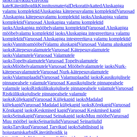
jaoks
Tarvikud
Äravoolu
kate
Käterätihoidik
Kinnitusmaterjal
Dekoratiivkatted
Aluskapiga
valamu komplektid
Aluskapiga kätepesuvalamu komplektid
Varuosad
Aluskapiga kätepesuvalamu komplektid jaoks
Aluskapiga valamu
komplektid
Varuosad Aluskapiga valamu komplektid
jaoks
Aluskapiga mööbelvalamu komplektid
Varuosad Aluskapiga
mööbelvalamu komplektid jaoks
Aluskapiga integreeritava valamu
komplektid
Varuosad Aluskapiga integreeritava valamu komplektid
jaoks
Vannitoamööbel
Valamu aluskapid
Varuosad Valamu aluskapid
jaoks
Kätepesuvalamutele
Varuosad Kätepesuvalamutele
jaoks
Valamutele
Varuosad Valamutele
jaoks
Topeltvalamutele
Varuosad Topeltvalamutele
jaoks
Mööbelvalamutele
Varuosad Mööbelvalamutele jaoks
Nurk-
kätepesuvalamutele
Varuosad Nurk-kätepesuvalamutele
jaoks
Valamuplaadid
Varuosad Valamuplaadid jaoks
Kausikujulisele
pinnapealsele valamule
Varuosad Kausikujulisele pinnapealsele
valamule jaoks
Ristkülikukujulisele pinnapealsele valamule
Varuosad
Ristkülikukujulisele pinnapealsele valamule
jaoks
Küljekapid
Varuosad Küljekapid jaoks
Madalad
küljekapid
Varuosad Madalad küljekapid jaoks
Kõrgkapid
Varuosad
Kõrgkapid jaoks
Keskmised kapid
Varuosad Keskmised kapid
jaoks
Seinakapid
Varuosad Seinakapid jaoks
Muu mööbel
Varuosad
Muu mööbel jaoks
Seinariiulid
Varuosad Seinariiulid
jaoks
Tarvikud
Varuosad Tarvikud jaoks
Sahtlisisud ja
hoiustamiskarbid
Käterätihoidik ja