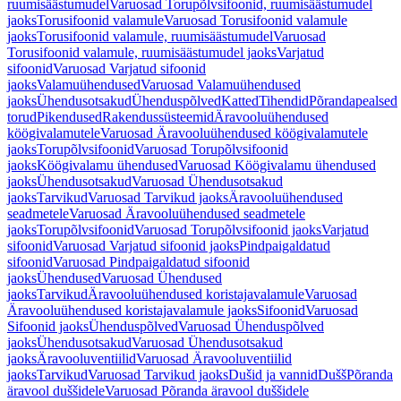
ruumisäästumudel
Varuosad Torupõlvsifoonid, ruumisäästumudel
jaoks
Torusifoonid valamule
Varuosad Torusifoonid valamule
jaoks
Torusifoonid valamule, ruumisäästumudel
Varuosad
Torusifoonid valamule, ruumisäästumudel jaoks
Varjatud
sifoonid
Varuosad Varjatud sifoonid
jaoks
Valamuühendused
Varuosad Valamuühendused
jaoks
Ühendusotsakud
Ühenduspõlved
Katted
Tihendid
Põrandapealsed
torud
Pikendused
Rakendussüsteemid
Äravooluühendused
köögivalamutele
Varuosad Äravooluühendused köögivalamutele
jaoks
Torupõlvsifoonid
Varuosad Torupõlvsifoonid
jaoks
Köögivalamu ühendused
Varuosad Köögivalamu ühendused
jaoks
Ühendusotsakud
Varuosad Ühendusotsakud
jaoks
Tarvikud
Varuosad Tarvikud jaoks
Äravooluühendused
seadmetele
Varuosad Äravooluühendused seadmetele
jaoks
Torupõlvsifoonid
Varuosad Torupõlvsifoonid jaoks
Varjatud
sifoonid
Varuosad Varjatud sifoonid jaoks
Pindpaigaldatud
sifoonid
Varuosad Pindpaigaldatud sifoonid
jaoks
Ühendused
Varuosad Ühendused
jaoks
Tarvikud
Äravooluühendused koristajavalamule
Varuosad
Äravooluühendused koristajavalamule jaoks
Sifoonid
Varuosad
Sifoonid jaoks
Ühenduspõlved
Varuosad Ühenduspõlved
jaoks
Ühendusotsakud
Varuosad Ühendusotsakud
jaoks
Äravooluventiilid
Varuosad Äravooluventiilid
jaoks
Tarvikud
Varuosad Tarvikud jaoks
Dušid ja vannid
Dušš
Põranda
äravool duššidele
Varuosad Põranda äravool duššidele