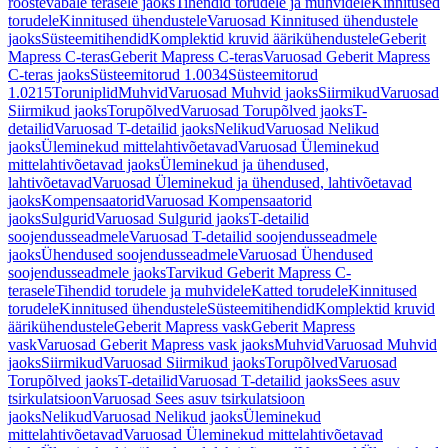
roostevabale terasele jaoks
Tihendid torudele ja muhvidele
Kinnitused
torudele
Kinnitused ühendustele
Varuosad Kinnitused ühendustele
jaoks
Süsteemitihendid
Komplektid kruvid äärikühendustele
Geberit
Mapress C-teras
Geberit Mapress C-teras
Varuosad Geberit Mapress
C-teras jaoks
Süsteemitorud 1.0034
Süsteemitorud
1.0215
Toruniplid
Muhvid
Varuosad Muhvid jaoks
Siirmikud
Varuosad
Siirmikud jaoks
Torupõlved
Varuosad Torupõlved jaoks
T-
detailid
Varuosad T-detailid jaoks
Nelikud
Varuosad Nelikud
jaoks
Üleminekud mittelahtivõetavad
Varuosad Üleminekud
mittelahtivõetavad jaoks
Üleminekud ja ühendused,
lahtivõetavad
Varuosad Üleminekud ja ühendused, lahtivõetavad
jaoks
Kompensaatorid
Varuosad Kompensaatorid
jaoks
Sulgurid
Varuosad Sulgurid jaoks
T-detailid
soojendusseadmele
Varuosad T-detailid soojendusseadmele
jaoks
Ühendused soojendusseadmele
Varuosad Ühendused
soojendusseadmele jaoks
Tarvikud Geberit Mapress C-
terasele
Tihendid torudele ja muhvidele
Katted torudele
Kinnitused
torudele
Kinnitused ühendustele
Süsteemitihendid
Komplektid kruvid
äärikühendustele
Geberit Mapress vask
Geberit Mapress
vask
Varuosad Geberit Mapress vask jaoks
Muhvid
Varuosad Muhvid
jaoks
Siirmikud
Varuosad Siirmikud jaoks
Torupõlved
Varuosad
Torupõlved jaoks
T-detailid
Varuosad T-detailid jaoks
Sees asuv
tsirkulatsioon
Varuosad Sees asuv tsirkulatsioon
jaoks
Nelikud
Varuosad Nelikud jaoks
Üleminekud
mittelahtivõetavad
Varuosad Üleminekud mittelahtivõetavad