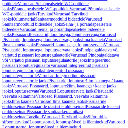
pottidele
Varuosad Seinapealsetele WC-pottidele
jaoks
Põrandapealsetele WC-pottidele
Varuosad Põrandapealsetele
WC-pottidele jaoks
Tarvikud
Varuosad Tarvikud
jaoks
Kulumaterjal
Sanitaarmoodulid bideedele
Varuosad
Sanitaarmoodulid bideedele jaoks
Seina- ja põrandapealsetele
bideedele
Varuosad Seina- ja põrandapealsetele bideedele
jaoks
Pissuaarid
Pissuaarid, loputusega, loputusservaga
Varuosad
Pissuaarid, loputusega, loputusservaga jaoks
Ilma kaaneta
Varuosad
Ilma kaaneta jaoks
Pissuaarid, loputusega, loputusservata
Varuosad
Pissuaarid, loputusega, loputusservata jaoks
Pindpaigaldatava või
varjatud pissuaari loputusregulaatorile
Varuosad Pindpaigaldatava
või varjatud pissuaari loputusregulaatorile jaoks
Integreeritud
pissuaari loputusregulaator
Varuosad Integreeritud pissuaari
loputusregulaator jaoks
Integreeritud pissuaari
loputusregulaatorile
Varuosad Integreeritud pissuaari
loputusregulaatorile jaoks
Pissuaarid, loputusrežiim, kaanega / kaane
jaoks
Varuosad Pissuaarid, loputusrežiim, kaanega / kaane jaoks
jaoks
Loputusservata
Varuosad Loputusservata jaoks
Pissuaarid,
veevaba käitamine
Varuosad Pissuaarid, veevaba käitamine
jaoks
Ilma kaaneta
Varuosad Ilma kaaneta jaoks
Pissuaaride
eraldusseinad
Pissuaaride plastist eraldusseinad
Pissuaaride klaasist
eraldusseinad
Pissuaaride sanitaarkeraamikast
eraldusseinad
Tarvikud
Varuosad Tarvikud jaoks
Sifoonid ja
sifoonitarvikud
Loputustorud, loputuspõlved ja üleminekud
Varuosad
Loputustorud, loputuspõlved ja üleminekud