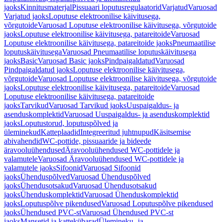
jaoks
Kinnitusmaterjal
Pissuaari loputusregulaatorid
Varjatud
Varuosad
Varjatud jaoks
Loputuse elektroonilise käivitusega,
võrgutoide
Varuosad Loputuse elektroonilise käivitusega, võrgutoide
jaoks
Loputuse elektroonilise käivitusega, patareitoide
Varuosad
Loputuse elektroonilise käivitusega, patareitoide jaoks
Pneumaatilise
loputuskäivitusega
Varuosad Pneumaatilise loputuskäivitusega
jaoks
Basic
Varuosad Basic jaoks
Pindpaigaldatud
Varuosad
Pindpaigaldatud jaoks
Loputuse elektroonilise käivitusega,
võrgutoide
Varuosad Loputuse elektroonilise käivitusega, võrgutoide
jaoks
Loputuse elektroonilise käivitusega, patareitoide
Varuosad
Loputuse elektroonilise käivitusega, patareitoide
jaoks
Tarvikud
Varuosad Tarvikud jaoks
Uuspaigaldus- ja
asenduskomplektid
Varuosad Uuspaigaldus- ja asenduskomplektid
jaoks
Loputustorud, loputuspõlved ja
üleminekud
Katteplaadid
Integreeritud juhtnupud
Käsitsemise
abivahendid
WC-pottide, pissuaaride ja bideede
äravooluühendused
Äravooluühendused WC-pottidele ja
valamutele
Varuosad Äravooluühendused WC-pottidele ja
valamutele jaoks
Sifoonid
Varuosad Sifoonid
jaoks
Ühenduspõlved
Varuosad Ühenduspõlved
jaoks
Ühendusotsakud
Varuosad Ühendusotsakud
jaoks
Ühenduskomplektid
Varuosad Ühenduskomplektid
jaoks
Loputuspõlve pikendused
Varuosad Loputuspõlve pikendused
jaoks
Ühendused PVC-st
Varuosad Ühendused PVC-st
jaoks
Mansetid ja kattekübarad
Ülemineku- ja