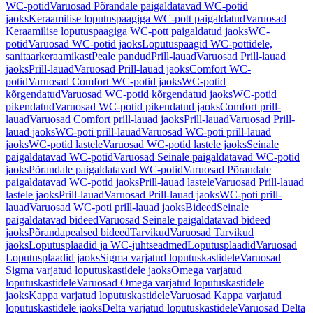
WC-potid
Varuosad Põrandale paigaldatavad WC-potid
jaoks
Keraamilise loputuspaagiga WC-pott paigaldatud
Varuosad
Keraamilise loputuspaagiga WC-pott paigaldatud jaoks
WC-
potid
Varuosad WC-potid jaoks
Loputuspaagid WC-pottidele,
sanitaarkeraamikast
Peale pandud
Prill-lauad
Varuosad Prill-lauad
jaoks
Prill-lauad
Varuosad Prill-lauad jaoks
Comfort WC-
potid
Varuosad Comfort WC-potid jaoks
WC-potid
kõrgendatud
Varuosad WC-potid kõrgendatud jaoks
WC-potid
pikendatud
Varuosad WC-potid pikendatud jaoks
Comfort prill-
lauad
Varuosad Comfort prill-lauad jaoks
Prill-lauad
Varuosad Prill-
lauad jaoks
WC-poti prill-lauad
Varuosad WC-poti prill-lauad
jaoks
WC-potid lastele
Varuosad WC-potid lastele jaoks
Seinale
paigaldatavad WC-potid
Varuosad Seinale paigaldatavad WC-potid
jaoks
Põrandale paigaldatavad WC-potid
Varuosad Põrandale
paigaldatavad WC-potid jaoks
Prill-lauad lastele
Varuosad Prill-lauad
lastele jaoks
Prill-lauad
Varuosad Prill-lauad jaoks
WC-poti prill-
lauad
Varuosad WC-poti prill-lauad jaoks
Bideed
Seinale
paigaldatavad bideed
Varuosad Seinale paigaldatavad bideed
jaoks
Põrandapealsed bideed
Tarvikud
Varuosad Tarvikud
jaoks
Loputusplaadid ja WC-juhtseadmed
Loputusplaadid
Varuosad
Loputusplaadid jaoks
Sigma varjatud loputuskastidele
Varuosad
Sigma varjatud loputuskastidele jaoks
Omega varjatud
loputuskastidele
Varuosad Omega varjatud loputuskastidele
jaoks
Kappa varjatud loputuskastidele
Varuosad Kappa varjatud
loputuskastidele jaoks
Delta varjatud loputuskastidele
Varuosad Delta