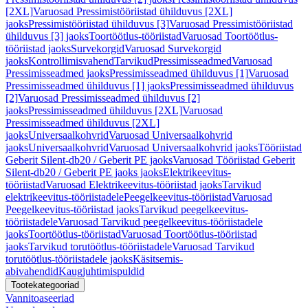
[2XL]
Varuosad Pressimistööriistad ühilduvus [2XL]
jaoks
Pressimistööriistad ühilduvus [3]
Varuosad Pressimistööriistad
ühilduvus [3] jaoks
Toortöötlus-tööriistad
Varuosad Toortöötlus-
tööriistad jaoks
Survekorgid
Varuosad Survekorgid
jaoks
Kontrollimisvahend
Tarvikud
Pressimisseadmed
Varuosad
Pressimisseadmed jaoks
Pressimisseadmed ühilduvus [1]
Varuosad
Pressimisseadmed ühilduvus [1] jaoks
Pressimisseadmed ühilduvus
[2]
Varuosad Pressimisseadmed ühilduvus [2]
jaoks
Pressimisseadmed ühilduvus [2XL]
Varuosad
Pressimisseadmed ühilduvus [2XL]
jaoks
Universaalkohvrid
Varuosad Universaalkohvrid
jaoks
Universaalkohvrid
Varuosad Universaalkohvrid jaoks
Tööriistad
Geberit Silent-db20 / Geberit PE jaoks
Varuosad Tööriistad Geberit
Silent-db20 / Geberit PE jaoks jaoks
Elektrikeevitus-
tööriistad
Varuosad Elektrikeevitus-tööriistad jaoks
Tarvikud
elektrikeevitus-tööriistadele
Peegelkeevitus-tööriistad
Varuosad
Peegelkeevitus-tööriistad jaoks
Tarvikud peegelkeevitus-
tööriistadele
Varuosad Tarvikud peegelkeevitus-tööriistadele
jaoks
Toortöötlus-tööriistad
Varuosad Toortöötlus-tööriistad
jaoks
Tarvikud torutöötlus-tööriistadele
Varuosad Tarvikud
torutöötlus-tööriistadele jaoks
Käsitsemis-
abivahendid
Kaugjuhtimispuldid
Tootekategooriad
Vannitoaseeriad