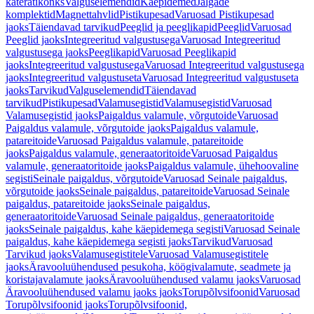
käterätikonks
Valguselemendid
Käepidemed
Jalgade
komplektid
Magnettahvlid
Pistikupesad
Varuosad Pistikupesad
jaoks
Täiendavad tarvikud
Peeglid ja peeglikapid
Peeglid
Varuosad
Peeglid jaoks
Integreeritud valgustusega
Varuosad Integreeritud
valgustusega jaoks
Peeglikapid
Varuosad Peeglikapid
jaoks
Integreeritud valgustusega
Varuosad Integreeritud valgustusega
jaoks
Integreeritud valgustuseta
Varuosad Integreeritud valgustuseta
jaoks
Tarvikud
Valguselemendid
Täiendavad
tarvikud
Pistikupesad
Valamusegistid
Valamusegistid
Varuosad
Valamusegistid jaoks
Paigaldus valamule, võrgutoide
Varuosad
Paigaldus valamule, võrgutoide jaoks
Paigaldus valamule,
patareitoide
Varuosad Paigaldus valamule, patareitoide
jaoks
Paigaldus valamule, generaatoritoide
Varuosad Paigaldus
valamule, generaatoritoide jaoks
Paigaldus valamule, ühehoovaline
segisti
Seinale paigaldus, võrgutoide
Varuosad Seinale paigaldus,
võrgutoide jaoks
Seinale paigaldus, patareitoide
Varuosad Seinale
paigaldus, patareitoide jaoks
Seinale paigaldus,
generaatoritoide
Varuosad Seinale paigaldus, generaatoritoide
jaoks
Seinale paigaldus, kahe käepidemega segisti
Varuosad Seinale
paigaldus, kahe käepidemega segisti jaoks
Tarvikud
Varuosad
Tarvikud jaoks
Valamusegistitele
Varuosad Valamusegistitele
jaoks
Äravooluühendused pesukoha, köögivalamute, seadmete ja
koristajavalamute jaoks
Äravooluühendused valamu jaoks
Varuosad
Äravooluühendused valamu jaoks jaoks
Torupõlvsifoonid
Varuosad
Torupõlvsifoonid jaoks
Torupõlvsifoonid,