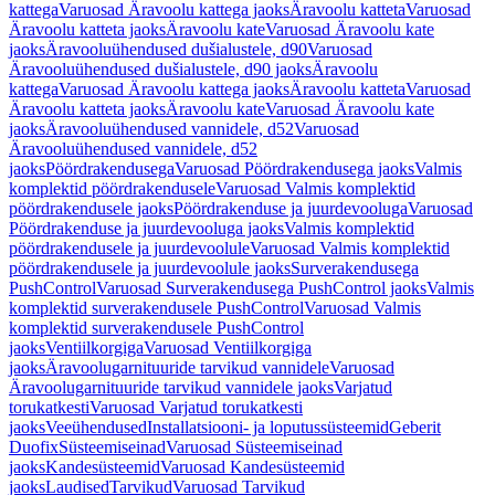
kattega
Varuosad Äravoolu kattega jaoks
Äravoolu katteta
Varuosad
Äravoolu katteta jaoks
Äravoolu kate
Varuosad Äravoolu kate
jaoks
Äravooluühendused dušialustele, d90
Varuosad
Äravooluühendused dušialustele, d90 jaoks
Äravoolu
kattega
Varuosad Äravoolu kattega jaoks
Äravoolu katteta
Varuosad
Äravoolu katteta jaoks
Äravoolu kate
Varuosad Äravoolu kate
jaoks
Äravooluühendused vannidele, d52
Varuosad
Äravooluühendused vannidele, d52
jaoks
Pöördrakendusega
Varuosad Pöördrakendusega jaoks
Valmis
komplektid pöördrakendusele
Varuosad Valmis komplektid
pöördrakendusele jaoks
Pöördrakenduse ja juurdevooluga
Varuosad
Pöördrakenduse ja juurdevooluga jaoks
Valmis komplektid
pöördrakendusele ja juurdevoolule
Varuosad Valmis komplektid
pöördrakendusele ja juurdevoolule jaoks
Surverakendusega
PushControl
Varuosad Surverakendusega PushControl jaoks
Valmis
komplektid surverakendusele PushControl
Varuosad Valmis
komplektid surverakendusele PushControl
jaoks
Ventiilkorgiga
Varuosad Ventiilkorgiga
jaoks
Äravoolugarnituuride tarvikud vannidele
Varuosad
Äravoolugarnituuride tarvikud vannidele jaoks
Varjatud
torukatkesti
Varuosad Varjatud torukatkesti
jaoks
Veeühendused
Installatsiooni- ja loputussüsteemid
Geberit
Duofix
Süsteemiseinad
Varuosad Süsteemiseinad
jaoks
Kandesüsteemid
Varuosad Kandesüsteemid
jaoks
Laudised
Tarvikud
Varuosad Tarvikud