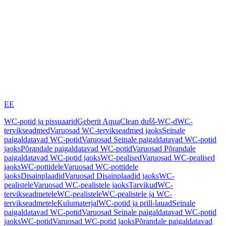
EE
WC-potid ja pissuaarid
Geberit AquaClean dušš-WC-d
WC-
tervikseadmed
Varuosad WC-tervikseadmed jaoks
Seinale
paigaldatavad WC-potid
Varuosad Seinale paigaldatavad WC-potid
jaoks
Põrandale paigaldatavad WC-potid
Varuosad Põrandale
paigaldatavad WC-potid jaoks
WC-pealised
Varuosad WC-pealised
jaoks
WC-pottidele
Varuosad WC-pottidele
jaoks
Disainplaadid
Varuosad Disainplaadid jaoks
WC-
pealistele
Varuosad WC-pealistele jaoks
Tarvikud
WC-
tervikseadmetele
WC-pealistele
WC-pealistele ja WC-
tervikseadmetele
Kulumaterjal
WC-potid ja prill-lauad
Seinale
paigaldatavad WC-potid
Varuosad Seinale paigaldatavad WC-potid
jaoks
WC-potid
Varuosad WC-potid jaoks
Põrandale paigaldatavad