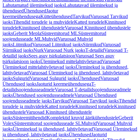
Lahutamatud üleminekud jaoks
Lahutatavad üleminekud ja
ühendused
Ühendused
Jaotur
keermeühendusega
Kütteühendused
Tarvikud
Varuosad Tarvikud
jaoks
Tihendid torudele ja muhvidele
Katted torudele
Kinnitused
torudele
Kinnitused ühendustele
Varuosad Kinnitused ühendustele
jaoks
Geberit Mepla
Süsteemitorud ML
Süsteemitorud
soojendusseade ML
Muhvid
Varuosad Muhvid
jaoks
Liitmikud
Varuosad Liitmikud jaoks
Siirmikud
Varuosad
Siirmikud jaoks
Nurk
Varuosad Nurk jaoks
T-detailid
Varuosad T-
detailid jaoks
Sees asuv tsirkulatsioon
Varuosad Sees asuv
tsirkulatsioon jaoks
Üleminekud mittelahtivõetavad
Varuosad
Üleminekud mittelahtivõetavad jaoks
Üleminekud ja ühendused,
lahtivõetavad
Varuosad Üleminekud ja ühendused, lahtivõetavad
jaoks
Sulgurid
Varuosad Sulgurid jaoks
Ühendused
Varuosad
Ühendused jaoks
Jaoturid keermeühendusega
T-
detailidsoojendusseadmele
Varuosad T-detailidsoojendusseadmele
jaoks
Ühendused soojendusseadmele
Varuosad Ühendused
soojendusseadmele jaoks
Tarvikud
Varuosad Tarvikud jaoks
Tihendid
torudele ja muhvidele
Katted torudele
Kinnitused torudele
Kinnitused
ühendustele
Varuosad Kinnitused ühendustele
jaoks
Süsteemitihendid
Komplektid kruvid äärikühendustele
Geberit
Volex
Süsteemitorud soojendusseade SL
Muhvid
Varuosad Muhvid
jaoks
Üleminekud ja ühendused, lahtivõetavad
Varuosad Üleminekud
ja ühendused, lahtivõetavad jaoks
Ühendused
Jaoturid