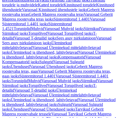
keermeühendusega
Tarvikud
Varuosad Tarvikud jaoks
Tihendid
torudele ja muhvidele
Katted torudele
Kinnitused torudele
Kinnitused
ühendustele
Varuosad Kinnitused ühendustele jaoks
Geberit Mapress
roostevaba teras
Geberit Mapress roostevaba teras
Varuosad Geberit
Mapress roostevaba teras jaoks
Süsteemitorud 1.4401
Varuosad
Süsteemitorud 1.4401 jaoks
Süsteemitorud
1.4521
Toruniplid
Muhvid
Varuosad Muhvid jaoks
Siirmikud
Varuosad
Siirmikud jaoks
Torupõlved
Varuosad Torupõlved jaoks
T-
detailid
Varuosad T-detailid jaoks
Sees asuv tsirkulatsioon
Varuosad
Sees asuv tsirkulatsioon jaoks
Üleminekud
mittelahtivõetavad
Varuosad Üleminekud mittelahtivõetavad
jaoks
Üleminekud ja ühendused, lahtivõetavad
Varuosad Üleminekud
ja ühendused, lahtivõetavad jaoks
Kompensaatorid
Varuosad
Kompensaatorid jaoks
Sulgurid
Varuosad Sulgurid
jaoks
Ühendused
Varuosad Ühendused jaoks
Geberit Mapress
roostevaba teras, gaas
Varuosad Geberit Mapress roostevaba teras,
gaas jaoks
Süsteemitorud 1.4401
Varuosad Süsteemitorud 1.4401
jaoks
Toruniplid
Muhvid
Varuosad Muhvid jaoks
Siirmikud
Varuosad
Siirmikud jaoks
Torupõlved
Varuosad Torupõlved jaoks
T-
detailid
Varuosad T-detailid jaoks
Üleminekud
mittelahtivõetavad
Varuosad Üleminekud mittelahtivõetavad
jaoks
Üleminekud ja ühendused, lahtivõetavad
Varuosad Üleminekud
ja ühendused, lahtivõetavad jaoks
Sulgurid
Varuosad Sulgurid
jaoks
Ühendused
Varuosad Ühendused jaoks
Tarvikud Geberit
Mapress roostevabale terasele
Varuosad Tarvikud Geberit Mapress