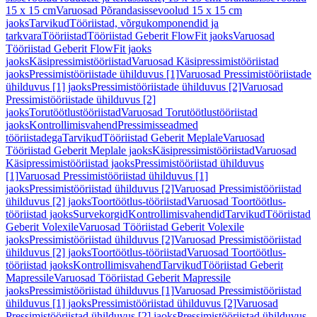
15 x 15 cm
Varuosad Põrandasissevoolud 15 x 15 cm
jaoks
Tarvikud
Tööriistad, võrgukomponendid ja
tarkvara
Tööriistad
Tööriistad Geberit FlowFit jaoks
Varuosad
Tööriistad Geberit FlowFit jaoks
jaoks
Käsipressimistööriistad
Varuosad Käsipressimistööriistad
jaoks
Pressimistööriistade ühilduvus [1]
Varuosad Pressimistööriistade
ühilduvus [1] jaoks
Pressimistööriistade ühilduvus [2]
Varuosad
Pressimistööriistade ühilduvus [2]
jaoks
Torutöötlustööriistad
Varuosad Torutöötlustööriistad
jaoks
Kontrollimisvahend
Pressimisseadmed
tööriistadega
Tarvikud
Tööriistad Geberit Meplale
Varuosad
Tööriistad Geberit Meplale jaoks
Käsipressimistööriistad
Varuosad
Käsipressimistööriistad jaoks
Pressimistööriistad ühilduvus
[1]
Varuosad Pressimistööriistad ühilduvus [1]
jaoks
Pressimistööriistad ühilduvus [2]
Varuosad Pressimistööriistad
ühilduvus [2] jaoks
Toortöötlus-tööriistad
Varuosad Toortöötlus-
tööriistad jaoks
Survekorgid
Kontrollimisvahendid
Tarvikud
Tööriistad
Geberit Volexile
Varuosad Tööriistad Geberit Volexile
jaoks
Pressimistööriistad ühilduvus [2]
Varuosad Pressimistööriistad
ühilduvus [2] jaoks
Toortöötlus-tööriistad
Varuosad Toortöötlus-
tööriistad jaoks
Kontrollimisvahend
Tarvikud
Tööriistad Geberit
Mapressile
Varuosad Tööriistad Geberit Mapressile
jaoks
Pressimistööriistad ühilduvus [1]
Varuosad Pressimistööriistad
ühilduvus [1] jaoks
Pressimistööriistad ühilduvus [2]
Varuosad
Pressimistööriistad ühilduvus [2] jaoks
Pressimistööriistad ühilduvus