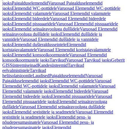
jaoks
Paigalduselemendid
Varuosad Paigalduselemendid
jaoks
Elemendid WC-pottidele
Varuosad Elemendid WC-pottidele
jaoks
Elemendid valamutele
Varuosad Elemendid valamutele
jaoks
Elemendid bideedele
Varuosad Elemendid bideedele
jaoks
Elemendid pissuaaridele
Varuosad Elemendid pissuaaridele
jaoks
Elemendid seinaäravooluga duššidele
Varuosad Elemendid
seinaäravooluga duššidele jaoks
Elemendid duššidele ja
vannidele
Varuosad Elemendid duššidele ja vannidele
jaoks
Elemendid dušieraldusseintele
Elemendid
koristajavalamutele
Varuosad Elemendid koristajavalamutele
jaoks
Elemendid konsoolkoormustele
Varuosad Elemendid
konsoolkoormustele jaoks
Tarvikud
Varuosad Tarvikud jaoks
Geberit
GIS
Süsteemiseinad
Kandesüsteemid
Tarvikud
eelvalmististele
Tarvikud
heliisolatsioonile
Laudised
Paigalduselemendid
Varuosad
Paigalduselemendid jaoks
Elemendid WC-pottidele
Varuosad
Elemendid WC-pottidele jaoks
Elemendid valamutele
Varuosad
Elemendid valamutele jaoks
Elemendid bideedele
Varuosad
Elemendid bideedele jaoks
Elemendid pissuaaridele
Varuosad
Elemendid pissuaaridele jaoks
Elemendid seinaäravooluga
duššidele
Varuosad Elemendid seinaäravooluga duššidele
jaoks
Elemendid segistitele ja seadmetele
Varuosad Elemendid
segistitele ja seadmetele jaoks
Elemendid pesu- ja
nõudepesumasinatele
Varuosad Elemendid pesu- ja
nõudepesumasinatele jaoks
Elemendid