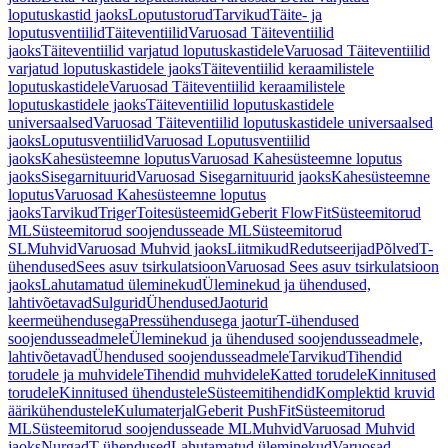
loputuskastid jaoks
Loputustorud
Tarvikud
Täite- ja
loputusventiilid
Täiteventiilid
Varuosad Täiteventiilid
jaoks
Täiteventiilid varjatud loputuskastidele
Varuosad Täiteventiilid
varjatud loputuskastidele jaoks
Täiteventiilid keraamilistele
loputuskastidele
Varuosad Täiteventiilid keraamilistele
loputuskastidele jaoks
Täiteventiilid loputuskastidele
universaalsed
Varuosad Täiteventiilid loputuskastidele universaalsed
jaoks
Loputusventiilid
Varuosad Loputusventiilid
jaoks
Kahesüsteemne loputus
Varuosad Kahesüsteemne loputus
jaoks
Sisegarnituurid
Varuosad Sisegarnituurid jaoks
Kahesüsteemne
loputus
Varuosad Kahesüsteemne loputus
jaoks
Tarvikud
Triger
Toitesüsteemid
Geberit FlowFit
Süsteemitorud
ML
Süsteemitorud soojendusseade ML
Süsteemitorud
SL
Muhvid
Varuosad Muhvid jaoks
Liitmikud
Redutseerijad
Põlved
T-
ühendused
Sees asuv tsirkulatsioon
Varuosad Sees asuv tsirkulatsioon
jaoks
Lahutamatud üleminekud
Üleminekud ja ühendused,
lahtivõetavad
Sulgurid
Ühendused
Jaoturid
keermeühendusega
Pressühendusega jaotur
T-ühendused
soojendusseadmele
Üleminekud ja ühendused soojendusseadmele,
lahtivõetavad
Ühendused soojendusseadmele
Tarvikud
Tihendid
torudele ja muhvidele
Tihendid muhvidele
Katted torudele
Kinnitused
torudele
Kinnitused ühendustele
Süsteemitihendid
Komplektid kruvid
äärikühendustele
Kulumaterjal
Geberit PushFit
Süsteemitorud
ML
Süsteemitorud soojendusseade ML
Muhvid
Varuosad Muhvid
jaoks
Nurgad
T-ühendused
Lahutamatud üleminekud
Varuosad