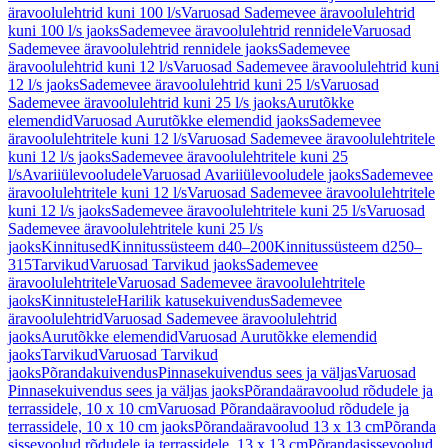
äravoolulehtrid kuni 100 l/s
Varuosad Sademevee äravoolulehtrid
kuni 100 l/s jaoks
Sademevee äravoolulehtrid rennidele
Varuosad
Sademevee äravoolulehtrid rennidele jaoks
Sademevee
äravoolulehtrid kuni 12 l/s
Varuosad Sademevee äravoolulehtrid kuni
12 l/s jaoks
Sademevee äravoolulehtrid kuni 25 l/s
Varuosad
Sademevee äravoolulehtrid kuni 25 l/s jaoks
Aurutõkke
elemendid
Varuosad Aurutõkke elemendid jaoks
Sademevee
äravoolulehtritele kuni 12 l/s
Varuosad Sademevee äravoolulehtritele
kuni 12 l/s jaoks
Sademevee äravoolulehtritele kuni 25
l/s
Avariiülevooludele
Varuosad Avariiülevooludele jaoks
Sademevee
äravoolulehtritele kuni 12 l/s
Varuosad Sademevee äravoolulehtritele
kuni 12 l/s jaoks
Sademevee äravoolulehtritele kuni 25 l/s
Varuosad
Sademevee äravoolulehtritele kuni 25 l/s
jaoks
Kinnitused
Kinnitussüsteem d40–200
Kinnitussüsteem d250–
315
Tarvikud
Varuosad Tarvikud jaoks
Sademevee
äravoolulehtritele
Varuosad Sademevee äravoolulehtritele
jaoks
Kinnitustele
Harilik katusekuivendus
Sademevee
äravoolulehtrid
Varuosad Sademevee äravoolulehtrid
jaoks
Aurutõkke elemendid
Varuosad Aurutõkke elemendid
jaoks
Tarvikud
Varuosad Tarvikud
jaoks
Põrandakuivendus
Pinnasekuivendus sees ja väljas
Varuosad
Pinnasekuivendus sees ja väljas jaoks
Põrandaäravoolud rõdudele ja
terrassidele, 10 x 10 cm
Varuosad Põrandaäravoolud rõdudele ja
terrassidele, 10 x 10 cm jaoks
Põrandaäravoolud 13 x 13 cm
Põranda
sissevoolud rõdudele ja terrassidele, 13 x 13 cm
Põrandasissevoolud