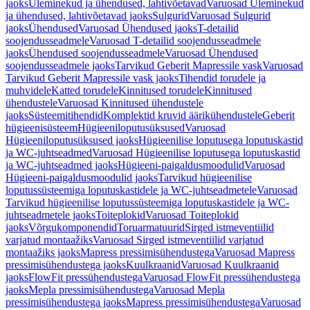
jaoks
Üleminekud ja ühendused, lahtivõetavad
Varuosad Üleminekud
ja ühendused, lahtivõetavad jaoks
Sulgurid
Varuosad Sulgurid
jaoks
Ühendused
Varuosad Ühendused jaoks
T-detailid
soojendusseadmele
Varuosad T-detailid soojendusseadmele
jaoks
Ühendused soojendusseadmele
Varuosad Ühendused
soojendusseadmele jaoks
Tarvikud Geberit Mapressile vask
Varuosad
Tarvikud Geberit Mapressile vask jaoks
Tihendid torudele ja
muhvidele
Katted torudele
Kinnitused torudele
Kinnitused
ühendustele
Varuosad Kinnitused ühendustele
jaoks
Süsteemitihendid
Komplektid kruvid äärikühendustele
Geberit
hügieenisüsteem
Hügieeniloputusüksused
Varuosad
Hügieeniloputusüksused jaoks
Hügieenilise loputusega loputuskastid
ja WC-juhtseadmed
Varuosad Hügieenilise loputusega loputuskastid
ja WC-juhtseadmed jaoks
Hügieeni-paigaldusmoodulid
Varuosad
Hügieeni-paigaldusmoodulid jaoks
Tarvikud hügieenilise
loputussüsteemiga loputuskastidele ja WC-juhtseadmetele
Varuosad
Tarvikud hügieenilise loputussüsteemiga loputuskastidele ja WC-
juhtseadmetele jaoks
Toiteplokid
Varuosad Toiteplokid
jaoks
Võrgukomponendid
Toruarmatuurid
Sirged istmeventiilid
varjatud montaažiks
Varuosad Sirged istmeventiilid varjatud
montaažiks jaoks
Mapress pressimisühendustega
Varuosad Mapress
pressimisühendustega jaoks
Kuulkraanid
Varuosad Kuulkraanid
jaoks
FlowFit pressühendustega
Varuosad FlowFit pressühendustega
jaoks
Mepla pressimisühendustega
Varuosad Mepla
pressimisühendustega jaoks
Mapress pressimisühendustega
Varuosad