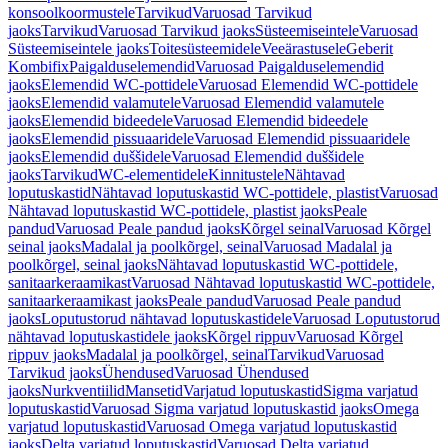
konsoolkoormustele
Tarvikud
Varuosad Tarvikud
jaoks
Tarvikud
Varuosad Tarvikud jaoks
Süsteemiseintele
Varuosad
Süsteemiseintele jaoks
Toitesüsteemidele
Veeärastusele
Geberit
Kombifix
Paigalduselemendid
Varuosad Paigalduselemendid
jaoks
Elemendid WC-pottidele
Varuosad Elemendid WC-pottidele
jaoks
Elemendid valamutele
Varuosad Elemendid valamutele
jaoks
Elemendid bideedele
Varuosad Elemendid bideedele
jaoks
Elemendid pissuaaridele
Varuosad Elemendid pissuaaridele
jaoks
Elemendid duššidele
Varuosad Elemendid duššidele
jaoks
Tarvikud
WC-elementidele
Kinnitustele
Nähtavad
loputuskastid
Nähtavad loputuskastid WC-pottidele, plastist
Varuosad
Nähtavad loputuskastid WC-pottidele, plastist jaoks
Peale
pandud
Varuosad Peale pandud jaoks
Kõrgel seinal
Varuosad Kõrgel
seinal jaoks
Madalal ja poolkõrgel, seinal
Varuosad Madalal ja
poolkõrgel, seinal jaoks
Nähtavad loputuskastid WC-pottidele,
sanitaarkeraamikast
Varuosad Nähtavad loputuskastid WC-pottidele,
sanitaarkeraamikast jaoks
Peale pandud
Varuosad Peale pandud
jaoks
Loputustorud nähtavad loputuskastidele
Varuosad Loputustorud
nähtavad loputuskastidele jaoks
Kõrgel rippuv
Varuosad Kõrgel
rippuv jaoks
Madalal ja poolkõrgel, seinal
Tarvikud
Varuosad
Tarvikud jaoks
Ühendused
Varuosad Ühendused
jaoks
Nurkventiilid
Mansetid
Varjatud loputuskastid
Sigma varjatud
loputuskastid
Varuosad Sigma varjatud loputuskastid jaoks
Omega
varjatud loputuskastid
Varuosad Omega varjatud loputuskastid
jaoks
Delta varjatud loputuskastid
Varuosad Delta varjatud