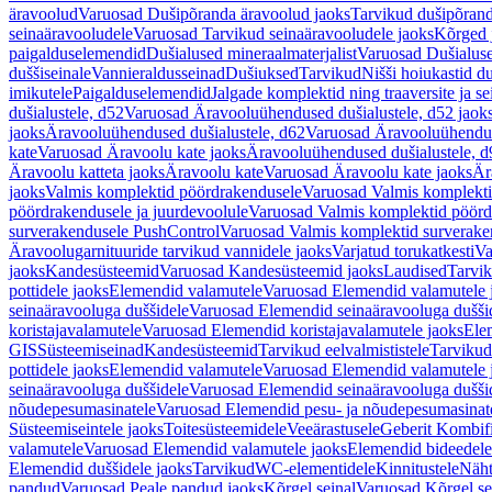
äravoolud
Varuosad Dušipõranda äravoolud jaoks
Tarvikud dušipõrand
seinaäravooludele
Varuosad Tarvikud seinaäravooludele jaoks
Kõrged 
paigalduselemendid
Dušialused mineraalmaterjalist
Varuosad Dušialuse
duššiseinale
Vannieraldusseinad
Dušiuksed
Tarvikud
Nišši hoiukastid d
imikutele
Paigalduselemendid
Jalgade komplektid ning traaversite ja s
dušialustele, d52
Varuosad Äravooluühendused dušialustele, d52 jaok
jaoks
Äravooluühendused dušialustele, d62
Varuosad Äravooluühenduse
kate
Varuosad Äravoolu kate jaoks
Äravooluühendused dušialustele, d
Äravoolu katteta jaoks
Äravoolu kate
Varuosad Äravoolu kate jaoks
Är
jaoks
Valmis komplektid pöördrakendusele
Varuosad Valmis komplekti
pöördrakendusele ja juurdevoolule
Varuosad Valmis komplektid pöördr
surverakendusele PushControl
Varuosad Valmis komplektid surverake
Äravoolugarnituuride tarvikud vannidele jaoks
Varjatud torukatkesti
Va
jaoks
Kandesüsteemid
Varuosad Kandesüsteemid jaoks
Laudised
Tarvi
pottidele jaoks
Elemendid valamutele
Varuosad Elemendid valamutele 
seinaäravooluga duššidele
Varuosad Elemendid seinaäravooluga duššid
koristajavalamutele
Varuosad Elemendid koristajavalamutele jaoks
Ele
GIS
Süsteemiseinad
Kandesüsteemid
Tarvikud eelvalmististele
Tarvikud 
pottidele jaoks
Elemendid valamutele
Varuosad Elemendid valamutele 
seinaäravooluga duššidele
Varuosad Elemendid seinaäravooluga duššid
nõudepesumasinatele
Varuosad Elemendid pesu- ja nõudepesumasinate
Süsteemiseintele jaoks
Toitesüsteemidele
Veeärastusele
Geberit Kombif
valamutele
Varuosad Elemendid valamutele jaoks
Elemendid bideedele
Elemendid duššidele jaoks
Tarvikud
WC-elementidele
Kinnitustele
Näht
pandud
Varuosad Peale pandud jaoks
Kõrgel seinal
Varuosad Kõrgel se