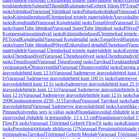
materjalidele
Varuosad Üleminekud teistele materjalidele jaoks
Äravoo
toruklambritele
Sulgurid
Tihendid
Kulumaterjal
Geberit Silent-PP
Torud
jaoks
Siirmikud
Varuosad Siirmikud jaoks
Puhastuskolmikud
Varuosad 
jaoks
Küünisühendused
Üleminekud teistele materjalidele
Äravooluühe
jaoks
Kujudetailid
Varuosad Kujudetailid jaoks
Torupõlved
Varuosad To
jaoks
SuperTube liitmikud
Varuosad SuperTube liitmikud jaoks
Põlved
Kompensatsioonimuhvid jaoks
Küünisühendused
Üleminekud teistele 
PE
Torud
Kujudetailid
Varuosad Kujudetailid jaoks
Torupõlved
Harutor
jaoks
SuperTube liitmikud
Põlved
Erikujulised detailid
Ühendused
Varuo
materjalidele
Varuosad Üleminekud teistele materjalidele jaoks
Keerme
jaoks
Ühenduspõlved
Varuosad Ühenduspõlved jaoks
Ühendusmuhvid
jaoks
Tigusifoonid
Varuosad Tigusifoonid jaoks
Tarvikud
Toruklambrid
veeärastuseks
Õhutusventiilid
Varuosad Õhutusventiilid jaoks
Energia t
äravoolulehtrid kuni 12 l/s
Varuosad Sademevee äravoolulehtrid kuni 1
l/s
Varuosad Sademevee äravoolulehtrid kuni 100 l/s jaoks
Sademevee ä
äravoolulehtrid kuni 12 l/s jaoks
Sademevee äravoolulehtrid kuni 25 l/
äravoolulehtritele kuni 12 l/s
Varuosad Sademevee äravoolulehtritele ku
kuni 12 l/s
Varuosad Sademevee äravoolulehtritele kuni 12 l/s jaoks
Sa
200
Kinnitussüsteem d250–315
Tarvikud
Varuosad Tarvikud jaoks
Sade
äravoolulehtrid
Varuosad Sademevee äravoolulehtrid jaoks
Aurutõkke 
Pinnasekuivendus sees ja väljas jaoks
Põrandaäravoolud rõdudele ja te
sissevoolud rõdudele ja terrassidele, 13 x 13 cm
Põrandasissevoolud 1
FlowFit jaoks
Varuosad Tööriistad Geberit FlowFit jaoks jaoks
Käsipre
jaoks
Pressimistööriistade ühilduvus [2]
Varuosad Pressimistööriistade 
tööriistadega
Tarvikud
Tööriistad Geberit Meplale
Varuosad Tööriistad 