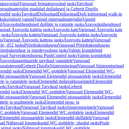
aäravoolud
Varuosad Seinaäravoolud jaoks
Tarvikud
eraalmaterjalist madalad dušialused ja Geberit Duofix
endid jaoks
Tarvikud
Dušiseinad
Dušiseinad
Duši külgseinad walk-in
ikukujulised vannid
Vannid mineraalmaterjalist
Vannid
ud
Äravooluühendused duššide ja vannide jaoks
Äravooluühendused
uosad Äravoolu katteta jaoks
Äravoolu kate
Varuosad Äravoolu kate
 jaoks
Äravoolu katteta
Varuosad Äravoolu katteta jaoks
Äravoolu
ga
Varuosad Äravoolu kattega jaoks
Äravoolu katteta
Varuosad
le, d52 jaoks
Pöördrakendusega
Varuosad Pöördrakendusega
ördrakenduse ja juurdevooluga jaoks
Valmis komplektid
osad Surverakendusega PushControl jaoks
Valmis komplektid
Äravoolugarnituuride tarvikud vannidele
Varuosad
utussüsteemid
Geberit Duofix
Süsteemiseinad
Varuosad Süsteemiseinad
mendid jaoks
Elemendid WC-pottidele
Varuosad Elemendid WC-
id pissuaaridele
Varuosad Elemendid pissuaaridele jaoks
Elemendid
le ja vannidele jaoks
Elemendid dušieraldusseintele
Elemendid
aoks
Tarvikud
Varuosad Tarvikud jaoks
Geberit
endid jaoks
Elemendid WC-pottidele
Varuosad Elemendid WC-
id pissuaaridele
Varuosad Elemendid pissuaaridele jaoks
Elemendid
tele ja seadmetele jaoks
Elemendid pesu- ja
oks
Tarvikud
Varuosad Tarvikud jaoks
Süsteemiseintele
Varuosad
-pottidele
Varuosad Elemendid WC-pottidele jaoks
Elemendid
Elemendid pissuaaridele jaoks
Elemendid duššidele
Varuosad
ad Nähtavad loputuskastid WC-pottidele, plastist jaoks
Peale
seinal jaoks
Nähtavad loputuskastid WC-pottidele,