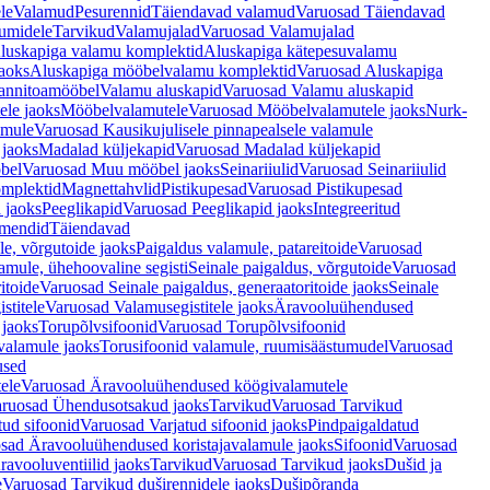
le
Valamud
Pesurennid
Täiendavad valamud
Varuosad Täiendavad
umidele
Tarvikud
Valamujalad
Varuosad Valamujalad
luskapiga valamu komplektid
Aluskapiga kätepesuvalamu
aoks
Aluskapiga mööbelvalamu komplektid
Varuosad Aluskapiga
annitoamööbel
Valamu aluskapid
Varuosad Valamu aluskapid
ele jaoks
Mööbelvalamutele
Varuosad Mööbelvalamutele jaoks
Nurk-
amule
Varuosad Kausikujulisele pinnapealsele valamule
 jaoks
Madalad küljekapid
Varuosad Madalad küljekapid
bel
Varuosad Muu mööbel jaoks
Seinariiulid
Varuosad Seinariiulid
omplektid
Magnettahvlid
Pistikupesad
Varuosad Pistikupesad
 jaoks
Peeglikapid
Varuosad Peeglikapid jaoks
Integreeritud
emendid
Täiendavad
e, võrgutoide jaoks
Paigaldus valamule, patareitoide
Varuosad
amule, ühehoovaline segisti
Seinale paigaldus, võrgutoide
Varuosad
itoide
Varuosad Seinale paigaldus, generaatoritoide jaoks
Seinale
stitele
Varuosad Valamusegistitele jaoks
Äravooluühendused
jaoks
Torupõlvsifoonid
Varuosad Torupõlvsifoonid
valamule jaoks
Torusifoonid valamule, ruumisäästumudel
Varuosad
used
ele
Varuosad Äravooluühendused köögivalamutele
ruosad Ühendusotsakud jaoks
Tarvikud
Varuosad Tarvikud
tud sifoonid
Varuosad Varjatud sifoonid jaoks
Pindpaigaldatud
sad Äravooluühendused koristajavalamule jaoks
Sifoonid
Varuosad
avooluventiilid jaoks
Tarvikud
Varuosad Tarvikud jaoks
Dušid ja
e
Varuosad Tarvikud duširennidele jaoks
Dušipõranda