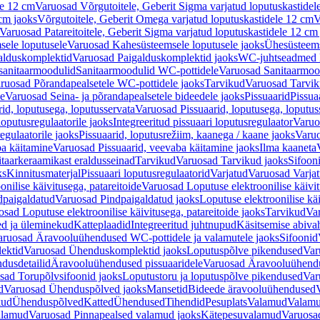
le 12 cm
Varuosad Võrgutoitele, Geberit Sigma varjatud loputuskastidel
 cm jaoks
Võrgutoitele, Geberit Omega varjatud loputuskastidele 12 cm
V
Varuosad Patareitoitele, Geberit Sigma varjatud loputuskastidele 12 cm
ele loputusele
Varuosad Kahesüsteemsele loputusele jaoks
Ühesüsteems
alduskomplektid
Varuosad Paigalduskomplektid jaoks
WC-juhtseadmed lo
sanitaarmoodulid
Sanitaarmoodulid WC-pottidele
Varuosad Sanitaarmoo
ruosad Põrandapealsetele WC-pottidele jaoks
Tarvikud
Varuosad Tarvik
le
Varuosad Seina- ja põrandapealsetele bideedele jaoks
Pissuaarid
Pissua
rid, loputusega, loputusservata
Varuosad Pissuaarid, loputusega, loputus
oputusregulaatorile jaoks
Integreeritud pissuaari loputusregulaator
Varuos
egulaatorile jaoks
Pissuaarid, loputusrežiim, kaanega / kaane jaoks
Varuo
ba käitamine
Varuosad Pissuaarid, veevaba käitamine jaoks
Ilma kaaneta
itaarkeraamikast eraldusseinad
Tarvikud
Varuosad Tarvikud jaoks
Sifooni
ks
Kinnitusmaterjal
Pissuaari loputusregulaatorid
Varjatud
Varuosad Varjat
onilise käivitusega, patareitoide
Varuosad Loputuse elektroonilise käivit
dpaigaldatud
Varuosad Pindpaigaldatud jaoks
Loputuse elektroonilise kä
sad Loputuse elektroonilise käivitusega, patareitoide jaoks
Tarvikud
Va
ed ja üleminekud
Katteplaadid
Integreeritud juhtnupud
Käsitsemise abiva
aruosad Äravooluühendused WC-pottidele ja valamutele jaoks
Sifoonid
ektid
Varuosad Ühenduskomplektid jaoks
Loputuspõlve pikendused
Var
dusdetailid
Äravooluühendused pissuaaridele
Varuosad Äravooluühendus
sad Torupõlvsifoonid jaoks
Loputustoru ja loputuspõlve pikendused
Var
d
Varuosad Ühenduspõlved jaoks
Mansetid
Bideede äravooluühendused
kud
Ühenduspõlved
Katted
Ühendused
Tihendid
Pesuplats
Valamud
Valam
alamud
Varuosad Pinnapealsed valamud jaoks
Kätepesuvalamud
Varuosa