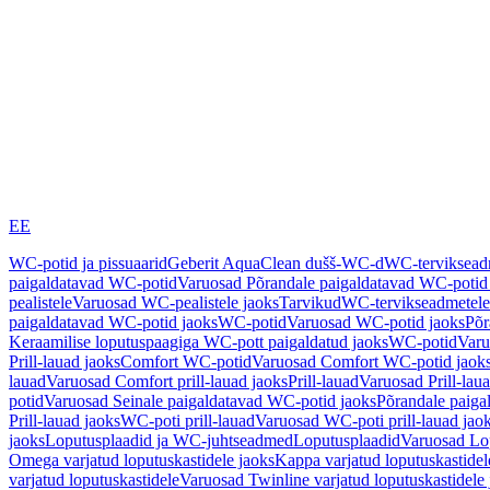
EE
WC-potid ja pissuaarid
Geberit AquaClean dušš-WC-d
WC-terviksea
paigaldatavad WC-potid
Varuosad Põrandale paigaldatavad WC-potid
pealistele
Varuosad WC-pealistele jaoks
Tarvikud
WC-tervikseadmetele
paigaldatavad WC-potid jaoks
WC-potid
Varuosad WC-potid jaoks
Põr
Keraamilise loputuspaagiga WC-pott paigaldatud jaoks
WC-potid
Varu
Prill-lauad jaoks
Comfort WC-potid
Varuosad Comfort WC-potid jaok
lauad
Varuosad Comfort prill-lauad jaoks
Prill-lauad
Varuosad Prill-lau
potid
Varuosad Seinale paigaldatavad WC-potid jaoks
Põrandale paiga
Prill-lauad jaoks
WC-poti prill-lauad
Varuosad WC-poti prill-lauad jao
jaoks
Loputusplaadid ja WC-juhtseadmed
Loputusplaadid
Varuosad Lop
Omega varjatud loputuskastidele jaoks
Kappa varjatud loputuskastidel
varjatud loputuskastidele
Varuosad Twinline varjatud loputuskastidele 