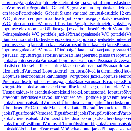
käivitusega jaoks
Võrgutoitele, Geberit Sigma varjatud loputuskastide
cm
Varuosad Võrgutoitele, Geberit Sigma varjatud loputuskastidele 8
cm jaoks
Patareitoitele, Geberit Sigma varjatud loputuskastidele 12 cm
WC-juhtseadmed pneumaatilise loputuskäivitusega jaoks
Kahesüsteems
WC-juhtseadmetele
Varuosad Tarvikud WC-juhtseadmetele jaoks
Paig
loputuse elektroonilise käivitusega jaoks
Ühendused
Geberit Monolith 
Seinapealsetele WC-pottidele jaoks
Põrandapealsetele WC-pottidele
Va
Sanitaarmoodulid bideedele jaoks
Seina- ja põrandapealsetele bideede
loputusservaga jaoks
Ilma kaaneta
Varuosad Ilma kaaneta jaoks
Pissuaa
loputusregulaatorile
Varuosad Pindpaigaldatava või varjatud pissuaari l
pissuaari loputusregulaatorile
Varuosad Integreeritud pissuaari loputusr
jaoks
Loputusservata
Varuosad Loputusservata jaoks
Pissuaarid, veeva
plastist eraldusseinad
Pissuaaride klaasist eraldusseinad
Pissuaaride san
üleminekud
Varuosad Loputustorud, loputuspõlved ja üleminekud jao
Loputuse elektroonilise käivitusega, võrgutoide jaoks
Loputuse elektro
Pneumaatilise loputuskäivitusega jaoks
Basic
Varuosad Basic jaoks
Pin
võrgutoide jaoks
Loputuse elektroonilise käivitusega, patareitoide
Varuo
Uuspaigaldus- ja asenduskomplektid jaoks
Loputustorud, loputuspõlv
äravooluühendused
Äravooluühendused WC-pottidele ja valamutele
V
jaoks
Ühendusotsakud
Varuosad Ühendusotsakud jaoks
Ühenduskompl
Ühendused PVC-st jaoks
Mansetid ja kattekübarad
Ülemineku- ja ühen
jaoks
Tigusifoonid
Varuosad Tigusifoonid jaoks
Torupõlvsifoonid
Varuo
jaoks
Ühendusotsakud
Varuosad Ühendusotsakud jaoks
Ühenduspõlve
jaoks
Torupõlvsifoonid
Varuosad Torupõlvsifoonid jaoks
Ühendusotsa
jaoks
Mööbelvalamud
Varuosad Mööbelvalamud jaoks
Pinnapealsed v