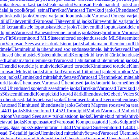
nitaarkeraamikast jaoks
Peale pandud
Varuosad Peale pandud jaoks
Lopu
alal ja poolkõrgel, seinal
Tarvikud
Varuosad Tarvikud jaoks
Ühendused
putuskastid jaoks
Omega varjatud loputuskastid
Varuosad Omega varjatu
tiilid
Täiteventiilid
Varuosad Täiteventiilid jaoks
Täiteventiilid varjatud l
lid keraamilistele loputuskastidele jaoks
Täiteventiilid loputuskastidele 
loputus
Varuosad Kahesüsteemne loputus jaoks
Sisegarnituurid
Varuosad
lowFit
Süsteemitorud ML
Süsteemitorud soojendusseade ML
Süsteemito
oon
Varuosad Sees asuv tsirkulatsioon jaoks
Lahutamatud üleminekud
Ül
admele
Üleminekud ja ühendused soojendusseadmele, lahtivõetavad
Ühen
itused ühendustele
Süsteemitihendid
Komplektid kruvid äärikühenduste
sed
Lahutamatud üleminekud
Varuosad Lahutamatud üleminekud jaoks
L
Tihendid torudele ja muhvidele
Katted torudele
Kinnitused torudele
Kinn
aruosad Muhvid jaoks
Liitmikud
Varuosad Liitmikud jaoks
Siirmikud
Var
oon jaoks
Üleminekud mittelahtivõetavad
Varuosad Üleminekud mittelah
urid jaoks
Ühendused
Varuosad Ühendused jaoks
Jaoturid keermeühend
sad Ühendused soojendusseadmele jaoks
Tarvikud
Varuosad Tarvikud j
ks
Süsteemitihendid
Komplektid kruvid äärikühendustele
Geberit Volex
Sü
 ühendused, lahtivõetavad jaoks
Ühendused
Jaoturid keermeühenduseg
Varuosad Kinnitused ühendustele jaoks
Geberit Mapress roostevaba tera
.4401 jaoks
Süsteemitorud 1.4521
Toruniplid
Muhvid
Varuosad Muhvid 
atsioon
Varuosad Sees asuv tsirkulatsioon jaoks
Üleminekud mittelahtivõ
etavad jaoks
Kompensaatorid
Varuosad Kompensaatorid jaoks
Sulgurid
V
eras, gaas jaoks
Süsteemitorud 1.4401
Varuosad Süsteemitorud 1.4401 j
sad T-detailid jaoks
Üleminekud mittelahtivõetavad
Varuosad Ülemineku
s
Sulgurid
Varuosad Sulgurid jaoks
Ühendused
Varuosad Ühendused jaok