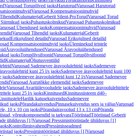
ad Ühenduspõlved jaoks
Tarvikud
Toruklambrid
Kinnitused
ed
Varuosad Torupõlved jaoks
Harutorud
Varuosad Harutorud
atsioonimuhvid
Varuosad Kompensatsioonimuhvid
Tihendid
Kulumaterjal
Geberit Silent-Pro
Torud
Varuosad Torud
Siirmikud jaoks
Puhastuskolmikud
Varuosad Puhastuskolmikud
aruosad Ühendused jaoks
Kompensatsioonimuhvid
Varuosad
hendid
Varuosad Tihendid jaoks
Kulumaterjal
Geberit
nekud
Erikujulised detailid
Varuosad Erikujulised detailid
osad Kompensatsioonimuhvid jaoks
Üleminekud teistele
sid
Äravooluühendused
Varuosad Äravooluühendused
akud jaoks
Torupõlvsifoonid
Varuosad Torupõlvsifoonid
did
Kulumaterjal
Õhutusventiilid
ehtrid
Varuosad Sademevee äravoolulehtrid jaoks
Sademevee
avoolulehtrid kuni 25 l/s jaoks
Sademevee äravoolulehtrid kuni 100
e jaoks
Sademevee äravoolulehtrid kuni 12 l/s
Varuosad Sademevee
endid
Varuosad Aurutõkke elemendid jaoks
Sademevee
dele
Varuosad Avariiülevooludele jaoks
Sademevee äravoolulehtritele
itele kuni 25 l/s jaoks
Kinnitused
Kinnitussüsteem d40–
innitustele
Harilik katusekuivendus
Sademevee
ikud jaoks
Põrandakuivendus
Pinnasekuivendus sees ja väljas
Varuosad
ele, 10 x 10 cm jaoks
Põrandaäravoolud 13 x 13 cm
Põranda
iistad, võrgukomponendid ja tarkvara
Tööriistad
Tööriistad Geberit
tade ühilduvus [1]
Varuosad Pressimistööriistade ühilduvus [1]
jaoks
Kontrollimisvahend
Pressimisseadmed
riistad jaoks
Pressimistööriistad ühilduvus [1]
Varuosad