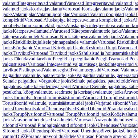
valamud
Integreeritavad valamud
Varuosad Integreeritavad valamud ja
valamud jaoks
Koristajavalamu
Varuosad Koristajavalamu jaoks
Valam
jaoks
Valamujalad
Valamu pooljalad
Varuosad Valamu pooljalad jaoks
T
komplektid
Varuosad Aluskapiga kätepesuvalamu komplektid jaoks
Al
mööbelvalamu komplektid jaoks
Aluskapiga integreeritava valamu ko
jaoks
Kätepesuvalamutele
Varuosad Kätepesuvalamutele jaoks
Valamut
kätepesuvalamutele
Varuosad Nurk-kätepesuvalamutele jaoks
Valamup
jaoks
Ristkülikukujulisele pinnapealsele valamule
Varuosad Ristkülikuk
jaoks
Kõrgkapid
Varuosad Kõrgkapid jaoks
Keskmised kapid
Varuosad
jaoks
Tarvikud
Varuosad Tarvikud jaoks
Sahtlisisud ja hoiustamiskarbi
jaoks
Täiendavad tarvikud
Peeglid ja peeglikapid
Peeglid
Varuosad Peeg
valgustusega
Varuosad Integreeritud valgustusega jaoks
Integreeritud v
tarvikud
Pistikupesad
Valamusegistid
Valamusegistid
Varuosad Valamuse
Paigaldus valamule, patareitoide jaoks
Paigaldus valamule, generaatori
Seinale paigaldus, võrgutoide jaoks
Seinale paigaldus, patareitoide
Varu
paigaldus, kahe käepidemega segisti
Varuosad Seinale paigaldus, kahe
pesukoha, köögivalamute, seadmete ja koristajavalamute jaoks
Äravoo
jaoks
Torupõlvsifoonid, ruumisäästumudel
Varuosad Torupõlvsifoonid,
Torusifoonid valamule, ruumisäästumudel jaoks
Varjatud sifoonid
Varu
jaoks
Ühendusotsakud
Ühenduspõlved
Katted
Tihendid
Põrandapealsed 
jaoks
Torupõlvsifoonid
Varuosad Torupõlvsifoonid jaoks
Köögivalamu
jaoks
Äravooluühendused seadmetele
Varuosad Äravooluühendused se
sifoonid
Varuosad Pindpaigaldatud sifoonid jaoks
Ühendused
Varuosad
Sifoonid jaoks
Ühenduspõlved
Varuosad Ühenduspõlved jaoks
Ühendu
vannid
Dušš
Põranda äravool duššidele
Varuosad Põranda äravool dušši