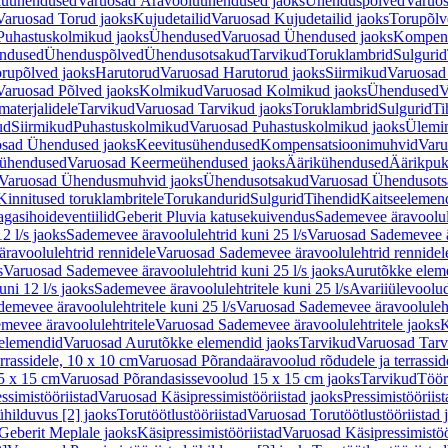
luühendused
Varuosad Äravooluühendused jaoks
Ühenduspõlved
Varuos
Varuosad Torud jaoks
Kujudetailid
Varuosad Kujudetailid jaoks
Torupõlv
Puhastuskolmikud jaoks
Ühendused
Varuosad Ühendused jaoks
Kompens
ndused
Ühenduspõlved
Ühendusotsakud
Tarvikud
Toruklambrid
Sulgurid
rupõlved jaoks
Harutorud
Varuosad Harutorud jaoks
Siirmikud
Varuosad 
Varuosad Põlved jaoks
Kolmikud
Varuosad Kolmikud jaoks
Ühendused
V
materjalidele
Tarvikud
Varuosad Tarvikud jaoks
Toruklambrid
Sulgurid
Ti
ud
Siirmikud
Puhastuskolmikud
Varuosad Puhastuskolmikud jaoks
Ülemi
sad Ühendused jaoks
Keevitusühendused
Kompensatsioonimuhvid
Varu
ühendused
Varuosad Keermeühendused jaoks
Äärikühendused
Äärikpuk
Varuosad Ühendusmuhvid jaoks
Ühendusotsakud
Varuosad Ühendusots
Kinnitused toruklambritele
Torukandurid
Sulgurid
Tihendid
Kaitseelemen
agasihoideventiilid
Geberit Pluvia katusekuivendus
Sademevee äravoolul
2 l/s jaoks
Sademevee äravoolulehtrid kuni 25 l/s
Varuosad Sademevee är
ravoolulehtrid rennidele
Varuosad Sademevee äravoolulehtrid rennidel
s
Varuosad Sademevee äravoolulehtrid kuni 25 l/s jaoks
Aurutõkke elem
ni 12 l/s jaoks
Sademevee äravoolulehtritele kuni 25 l/s
Avariiülevoolu
demevee äravoolulehtritele kuni 25 l/s
Varuosad Sademevee äravoolulehtr
mevee äravoolulehtritele
Varuosad Sademevee äravoolulehtritele jaoks
K
elemendid
Varuosad Aurutõkke elemendid jaoks
Tarvikud
Varuosad Tarv
rrassidele, 10 x 10 cm
Varuosad Põrandaäravoolud rõdudele ja terrassid
5 x 15 cm
Varuosad Põrandasissevoolud 15 x 15 cm jaoks
Tarvikud
Töör
ssimistööriistad
Varuosad Käsipressimistööriistad jaoks
Pressimistööriis
ühilduvus [2] jaoks
Torutöötlustööriistad
Varuosad Torutöötlustööriistad 
Geberit Meplale jaoks
Käsipressimistööriistad
Varuosad Käsipressimistöö