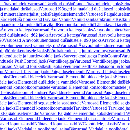
a äravooludele
Varuosad Tarvikud dušipõranda äravooludele jaoks
Sein
ja madalad dušialused
Varuosad Kõrged ja madalad dušialused jaoks
Min
d mineraalmaterjalist jaoks
Paigalduselemendid
Varuosad Paigalduselem
uššidele
Nišši hoiukastid
Tarvikud
Vannid
Vannid sanitaarakrüülist
Ristkül
einaankrute komplektid
Tarvikud
Remondikomplektid
Täiendavad tarvik
s
Äravoolu kattega
Varuosad Äravoolu kattega jaoks
Äravoolu katteta
Var
d dušialustele, d62 jaoks
Äravoolu kattega
Varuosad Äravoolu kattega
90
Varuosad Äravooluühendused dušialustele, d90 jaoks
Äravoolu katte
avooluühendused vannidele, d52
Varuosad Äravooluühendused vannide
d pöördrakendusele jaoks
Pöördrakenduse ja juurdevooluga
Varuosad Pö
akendusele ja juurdevoolule jaoks
Surverakendusega PushControl
Varu
ndusele PushControl jaoks
Ventiilkorgiga
Varuosad Ventiilkorgiga jaoks
ruosad Varjatud torukatkesti jaoks
Veeühendused
Installatsiooni- ja lop
kud
Varuosad Tarvikud jaoks
Paigalduselemendid
Varuosad Paigaldusele
jaoks
Elemendid bideedele
Varuosad Elemendid bideedele jaoks
Elemend
ele jaoks
Elemendid duššidele ja vannidele
Varuosad Elemendid duššide
mendid konsoolkoormustele
Varuosad Elemendid konsoolkoormustele j
heliisolatsioonile
Laudised
Paigalduselemendid
Varuosad Paigalduselem
jaoks
Elemendid bideedele
Varuosad Elemendid bideedele jaoks
Elemend
ele jaoks
Elemendid segistitele ja seadmetele
Varuosad Elemendid segisti
le jaoks
Elemendid konsoolkoormustele
Tarvikud
Varuosad Tarvikud ja
ix
Paigalduselemendid
Varuosad Paigalduselemendid jaoks
Elemendid WC
Varuosad Elemendid bideedele jaoks
Elemendid pissuaaridele
Varuosad 
avad loputuskastid
Nähtavad loputuskastid WC-pottidele, plastist
Varuos
inal jaoks
Madalal ja poolkõrgel, seinal
Varuosad Madalal ja poolkõrgel, 