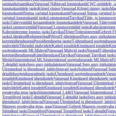
sanitaarkeraamikast
Varuosad Nähtavad loputuskastid WC-pottidele, sa
loputuskastidele jaoks
Kõrgel rippuv
Varuosad Kõrgel rippuv jaoks
Mad
loputuskastid
Sigma varjatud loputuskastid
Varuosad Sigma varjatud lo
varjatud loputuskastid jaoks
Loputustorud
Tarvikud
Täite- ja loputusven
jaoks
Täiteventiilid keraamilistele loputuskastidele
Varuosad Täiteventii
jaoks
Loputusventiilid
Varuosad Loputusventiilid jaoks
Kahesüsteemne 
Kahesüsteemne loputus jaoks
Tarvikud
Triger
Toitesüsteemid
Geberit F
jaoks
Liitmikud
Redutseerijad
Põlved
T-ühendused
Sees asuv tsirkulatsi
keermeühendusega
Pressühendusega jaotur
T-ühendused soojendusse
muhvidele
Tihendid muhvidele
Katted torudele
Kinnitused torudele
Kinn
soojendusseade ML
Muhvid
Varuosad Muhvid jaoks
Nurgad
T-ühendu
keermeühendusega
Kütteühendused
Tarvikud
Varuosad Tarvikud jaoks
Mepla
Süsteemitorud ML
Süsteemitorud soojendusseade ML
Muhvid
V
T-detailid jaoks
Sees asuv tsirkulatsioon
Varuosad Sees asuv tsirkulatsi
Üleminekud ja ühendused, lahtivõetavad jaoks
Sulgurid
Varuosad Sulg
detailidsoojendusseadmele jaoks
Ühendused soojendusseadmele
Varuo
torudele
Kinnitused ühendustele
Varuosad Kinnitused ühendustele jao
jaoks
Üleminekud ja ühendused, lahtivõetavad
Varuosad Üleminekud ja
muhvidele
Katted torudele
Kinnitused torudele
Kinnitused ühendustele
roostevaba teras jaoks
Süsteemitorud 1.4401
Varuosad Süsteemitorud 1
Torupõlved jaoks
T-detailid
Varuosad T-detailid jaoks
Sees asuv tsirkul
ühendused, lahtivõetavad
Varuosad Üleminekud ja ühendused, lahtivõ
Mapress roostevaba teras, gaas
Varuosad Geberit Mapress roostevaba t
Siirmikud jaoks
Torupõlved
Varuosad Torupõlved jaoks
T-detailid
Varuo
lahtivõetavad
Varuosad Üleminekud ja ühendused, lahtivõetavad jaok