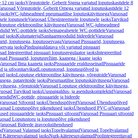
e 12 cm jaoks
Võrgutoitele, Geberit Sigma varjatud loputuskastidele 8
aruosad Võrgutoitele, Geberit Omega varjatud loputuskastidele 12
 jaoks
WC-juhtseadmed pneumaatilise loputuskäivitusega
Varuosad
ele loputusele
Varuosad Ühesüsteemsele loputusele jaoks
Tarvikud
putuse elektroonilise käivitusega
Varuosad WC-juhtseadmed
dulid WC-pottidele jaoks
Seinapealsetele WC-pottidele
Varuosad
ud jaoks
Kulumaterjal
Sanitaarmoodulid bideedele
Varuosad
arid, loputusega, loputusservaga
Varuosad Pissuaarid, loputusega,
servata jaoks
Pindpaigaldatava või varjatud pissuaari
ad Integreeritud pissuaari loputusregulaator jaoks
Integreeritud
sad Pissuaarid, loputusrežiim, kaanega / kaane jaoks
Varuosad Ilma kaaneta jaoks
Pissuaaride eraldusseinad
Pissuaaride
d ja sifoonitarvikud
Loputustorud, loputuspõlved ja
ud jaoks
Loputuse elektroonilise käivitusega, võrgutoide
Varuosad
usega, patareitoide jaoks
Pneumaatilise loputuskäivitusega
Varuosad
ivitusega, võrgutoide
Varuosad Loputuse elektroonilise käivitusega,
ruosad Tarvikud jaoks
Uuspaigaldus- ja asenduskomplektid
Varuosad
hendid
WC-pottide, pissuaaride ja bideede
Varuosad Sifoonid jaoks
Ühenduspõlved
Varuosad Ühenduspõlved
uosad Loputuspõlve pikendused jaoks
Ühendused PVC-st
Varuosad
ed pissuaaridele jaoks
Pissuaari sifoonid
Varuosad Pissuaari sifoonid
uosad Loputustoru ja loputuspõlve pikendused
Varuosad Bideede äravooluühendused
ud
Varuosad Valamud jaoks
Topeltvalamud
Varuosad Topeltvalamud
d Kätepesuvalamud jaoks
Nurk-kätepesuvalamud
Poolintegreeritavad