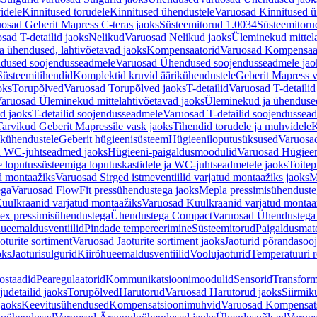
idele
Kinnitused torudele
Kinnitused ühendustele
Varuosad Kinnitused ü
osad Geberit Mapress C-teras jaoks
Süsteemitorud 1.0034
Süsteemitoru
sad T-detailid jaoks
Nelikud
Varuosad Nelikud jaoks
Üleminekud mittel
 ühendused, lahtivõetavad jaoks
Kompensaatorid
Varuosad Kompensaat
dused soojendusseadmele
Varuosad Ühendused soojendusseadmele jao
Süsteemitihendid
Komplektid kruvid äärikühendustele
Geberit Mapress 
oks
Torupõlved
Varuosad Torupõlved jaoks
T-detailid
Varuosad T-detailid
aruosad Üleminekud mittelahtivõetavad jaoks
Üleminekud ja ühendused
d jaoks
T-detailid soojendusseadmele
Varuosad T-detailid soojendussea
arvikud Geberit Mapressile vask jaoks
Tihendid torudele ja muhvidele
K
ikühendustele
Geberit hügieenisüsteem
Hügieeniloputusüksused
Varuosa
ja WC-juhtseadmed jaoks
Hügieeni-paigaldusmoodulid
Varuosad Hügieen
e loputussüsteemiga loputuskastidele ja WC-juhtseadmetele jaoks
Toitep
ud montaažiks
Varuosad Sirged istmeventiilid varjatud montaažiks jaoks
M
ega
Varuosad FlowFit pressühendustega jaoks
Mepla pressimisühendust
uulkraanid varjatud montaažiks
Varuosad Kuulkraanid varjatud montaa
ex pressimisühendustega
Ühendustega Compact
Varuosad Ühendustega
ueemaldusventiilid
Pindade tempereerimine
Süsteemitorud
Paigaldusmate
oturite sortiment
Varuosad Jaoturite sortiment jaoks
Jaoturid põrandasoo
oks
Jaoturisulgurid
Kiirõhueemaldusventiilid
Voolujaoturid
Temperatuuri 
ostaadid
Pearegulaatorid
Kommunikatsioonimoodulid
Sensorid
Transform
udetailid jaoks
Torupõlved
Harutorud
Varuosad Harutorud jaoks
Siirmik
jaoks
Keevitusühendused
Kompensatsioonimuhvid
Varuosad Kompensat