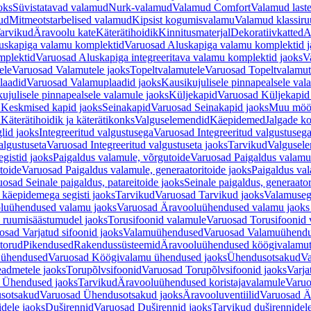
oks
Süvistatavad valamud
Nurk-valamud
Valamud Comfort
Valamud laste
ud
Mitmeotstarbelised valamud
Kipsist kogumisvalamu
Valamud klassiru
arvikud
Äravoolu kate
Käterätihoidik
Kinnitusmaterjal
Dekoratiivkatted
A
uskapiga valamu komplektid
Varuosad Aluskapiga valamu komplektid j
mplektid
Varuosad Aluskapiga integreeritava valamu komplektid jaoks
V
ele
Varuosad Valamutele jaoks
Topeltvalamutele
Varuosad Topeltvalamut
laadid
Varuosad Valamuplaadid jaoks
Kausikujulisele pinnapealsele val
ujulisele pinnapealsele valamule jaoks
Küljekapid
Varuosad Küljekapid
 Keskmised kapid jaoks
Seinakapid
Varuosad Seinakapid jaoks
Muu möö
d
Käterätihoidik ja käterätikonks
Valguselemendid
Käepidemed
Jalgade k
lid jaoks
Integreeritud valgustusega
Varuosad Integreeritud valgustusega
algustuseta
Varuosad Integreeritud valgustuseta jaoks
Tarvikud
Valgusel
gistid jaoks
Paigaldus valamule, võrgutoide
Varuosad Paigaldus valamul
toide
Varuosad Paigaldus valamule, generaatoritoide jaoks
Paigaldus val
osad Seinale paigaldus, patareitoide jaoks
Seinale paigaldus, generaator
 käepidemega segisti jaoks
Tarvikud
Varuosad Tarvikud jaoks
Valamusegi
luühendused valamu jaoks
Varuosad Äravooluühendused valamu jaoks 
 ruumisäästumudel jaoks
Torusifoonid valamule
Varuosad Torusifoonid 
osad Varjatud sifoonid jaoks
Valamuühendused
Varuosad Valamuühend
torud
Pikendused
Rakendussüsteemid
Äravooluühendused köögivalamut
 ühendused
Varuosad Köögivalamu ühendused jaoks
Ühendusotsakud
Va
admetele jaoks
Torupõlvsifoonid
Varuosad Torupõlvsifoonid jaoks
Varja
 Ühendused jaoks
Tarvikud
Äravooluühendused koristajavalamule
Varuo
sotsakud
Varuosad Ühendusotsakud jaoks
Äravooluventiilid
Varuosad Är
dele jaoks
Duširennid
Varuosad Duširennid jaoks
Tarvikud duširennidel