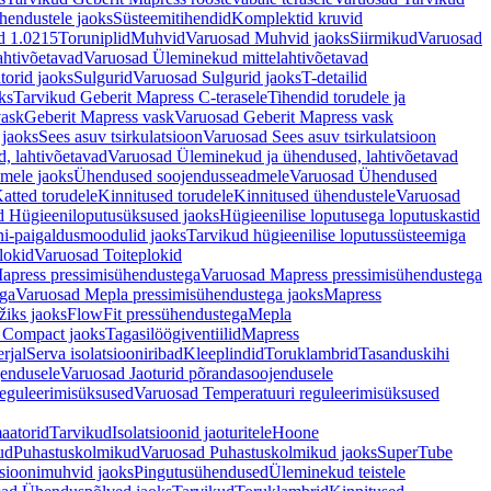
hendustele jaoks
Süsteemitihendid
Komplektid kruvid
d 1.0215
Toruniplid
Muhvid
Varuosad Muhvid jaoks
Siirmikud
Varuosad
ahtivõetavad
Varuosad Üleminekud mittelahtivõetavad
orid jaoks
Sulgurid
Varuosad Sulgurid jaoks
T-detailid
ks
Tarvikud Geberit Mapress C-terasele
Tihendid torudele ja
vask
Geberit Mapress vask
Varuosad Geberit Mapress vask
 jaoks
Sees asuv tsirkulatsioon
Varuosad Sees asuv tsirkulatsioon
, lahtivõetavad
Varuosad Üleminekud ja ühendused, lahtivõetavad
dmele jaoks
Ühendused soojendusseadmele
Varuosad Ühendused
atted torudele
Kinnitused torudele
Kinnitused ühendustele
Varuosad
d Hügieeniloputusüksused jaoks
Hügieenilise loputusega loputuskastid
i-paigaldusmoodulid jaoks
Tarvikud hügieenilise loputussüsteemiga
lokid
Varuosad Toiteplokid
apress pressimisühendustega
Varuosad Mapress pressimisühendustega
ega
Varuosad Mepla pressimisühendustega jaoks
Mapress
žiks jaoks
FlowFit pressühendustega
Mepla
 Compact jaoks
Tagasilöögiventiilid
Mapress
rjal
Serva isolatsiooniribad
Kleeplindid
Toruklambrid
Tasanduskihi
jendusele
Varuosad Jaoturid põrandasoojendusele
reguleerimisüksused
Varuosad Temperatuuri reguleerimisüksused
aatorid
Tarvikud
Isolatsioonid jaoturitele
Hoone
ud
Puhastuskolmikud
Varuosad Puhastuskolmikud jaoks
SuperTube
sioonimuhvid jaoks
Pingutusühendused
Üleminekud teistele