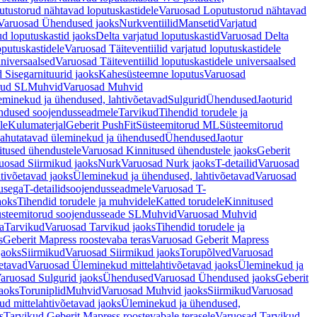
tustorud nähtavad loputuskastidele
Varuosad Loputustorud nähtavad
Varuosad Ühendused jaoks
Nurkventiilid
Mansetid
Varjatud
d loputuskastid jaoks
Delta varjatud loputuskastid
Varuosad Delta
oputuskastidele
Varuosad Täiteventiilid varjatud loputuskastidele
universaalsed
Varuosad Täiteventiilid loputuskastidele universaalsed
 Sisegarnituurid jaoks
Kahesüsteemne loputus
Varuosad
rud SL
Muhvid
Varuosad Muhvid
eminekud ja ühendused, lahtivõetavad
Sulgurid
Ühendused
Jaoturid
dused soojendusseadmele
Tarvikud
Tihendid torudele ja
le
Kulumaterjal
Geberit PushFit
Süsteemitorud ML
Süsteemitorud
ahutatavad üleminekud ja ühendused
Ühendused
Jaotur
itused ühendustele
Varuosad Kinnitused ühendustele jaoks
Geberit
uosad Siirmikud jaoks
Nurk
Varuosad Nurk jaoks
T-detailid
Varuosad
tivõetavad jaoks
Üleminekud ja ühendused, lahtivõetavad
Varuosad
usega
T-detailidsoojendusseadmele
Varuosad T-
aoks
Tihendid torudele ja muhvidele
Katted torudele
Kinnitused
steemitorud soojendusseade SL
Muhvid
Varuosad Muhvid
a
Tarvikud
Varuosad Tarvikud jaoks
Tihendid torudele ja
s
Geberit Mapress roostevaba teras
Varuosad Geberit Mapress
jaoks
Siirmikud
Varuosad Siirmikud jaoks
Torupõlved
Varuosad
etavad
Varuosad Üleminekud mittelahtivõetavad jaoks
Üleminekud ja
aruosad Sulgurid jaoks
Ühendused
Varuosad Ühendused jaoks
Geberit
aoks
Toruniplid
Muhvid
Varuosad Muhvid jaoks
Siirmikud
Varuosad
d mittelahtivõetavad jaoks
Üleminekud ja ühendused,
s
Tarvikud Geberit Mapress roostevabale terasele
Varuosad Tarvikud