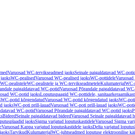
dmed
Varuosad WC-tervikseadmed jaoks
Seinale paigaldatavad WC-poti
 jaoks
WC-pealised
Varuosad WC-pealised jaoks
WC-pottidele
Varuosad 
WC-pealistele
WC-pealistele ja WC-tervikseadmetele
Kulumaterjal
WC-po
andale paigaldatavad WC-potid
Varuosad Põrandale paigaldatavad WC-
osad WC-potid jaoks
Loputuspaagid WC-pottidele, sanitaarkeraamikast
s
WC-potid kõrgendatud
Varuosad WC-potid kõrgendatud jaoks
WC-poti
ad jaoks
WC-poti prill-lauad
Varuosad WC-poti prill-lauad jaoks
WC-potid
ldatavad WC-potid
Varuosad Põrandale paigaldatavad WC-potid jaoks
P
ks
Bideed
Seinale paigaldatavad bideed
Varuosad Seinale paigaldatavad b
utusplaadid jaoks
Sigma varjatud loputuskastidele
Varuosad Sigma varja
e
Varuosad Kappa varjatud loputuskastidele jaoks
Delta varjatud loputus
jaoks
Tarvikud
Kulumaterjal
WC-juhtseadmed loputuse elektroonilise kä