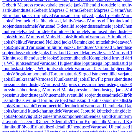
Geberit Mapress roostevabale terasele jaoks
Tihendid torudele ja muhv
äärikühendustele
Geberit Mapress C-teras
Geberit Mapress C-teras
Varu
Siirmikud jaoks
Torupõlved
Varuosad Torupõlved jaoks
T-detailid
Varuo
jaoks
Üleminekud ja ühendused, lahtivõetavad
Varuosad Üleminekud ja
soojendusseadmele
Varuosad T-detailid soojendusseadmele jaoks
Ühen
muhvidele
Katted torudele
Kinnitused torudele
Kinnitused ühendustele
jaoks
Muhvid
Varuosad Muhvid jaoks
Siirmikud
Varuosad Siirmikud ja
jaoks
Nelikud
Varuosad Nelikud jaoks
Üleminekud mittelahtivõetavad
V
jaoks
Sulgurid
Varuosad Sulgurid jaoks
Ühendused
Varuosad Ühenduse
soojendusseadmele jaoks
Tarvikud Geberit Mapressile vask
Varuosad T
Kinnitused ühendustele jaoks
Süsteemitihendid
Komplektid kruvid äär
ja WC-juhtseadmed
Varuosad Hügieenilise loputusega loputuskastid 
loputuskastidele ja WC-juhtseadmetele
Varuosad Tarvikud hügieenilis
jaoks
Võrgukomponendid
Toruarmatuurid
Sirged istmeventiilid varjat
jaoks
Kuulkraanid
Varuosad Kuulkraanid jaoks
FlowFit pressühendust
pressimisühendustega
Varuosad Mapress pressimisühendustega jaoks
K
pressimisühendustega
Varuosad Mepla pressimisühendustega jaoks
Vol
pressimisühendustega
Õhueemaldusventiilid soojendusseadmele
Kiirõh
lisandid
Paisuvuugid
Torupõlve toed
Jaotuskapid
Jaotuskapid metallist
Ja
jaoks
Kuulkraanid
Termomeetrid
Üleminekud
Varuosad Üleminekud ja
jaoks
Jaoturid küttekeharingidele
Varuosad Jaoturid küttekeharingidele
jaoks
Möödaviigud
Reguleerimiskomponendid
Seadeajamid
Ruumiterm
äravoolusüsteemid
Geberit Silent-db20
Torud
Kujudetailid
Varuosad Kuj
liitmikud
Põlved
Erikujulised detailid
Ühendused
Varuosad Ühendused 