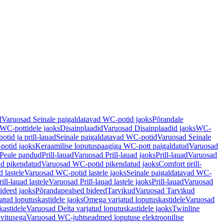
d
Varuosad Seinale paigaldatavad WC-potid jaoks
Põrandale
WC-pottidele jaoks
Disainplaadid
Varuosad Disainplaadid jaoks
WC-
tid ja prill-lauad
Seinale paigaldatavad WC-potid
Varuosad Seinale
potid jaoks
Keraamilise loputuspaagiga WC-pott paigaldatud
Varuosad
Peale pandud
Prill-lauad
Varuosad Prill-lauad jaoks
Prill-lauad
Varuosad
d pikendatud
Varuosad WC-potid pikendatud jaoks
Comfort prill-
 lastele
Varuosad WC-potid lastele jaoks
Seinale paigaldatavad WC-
rill-lauad lastele
Varuosad Prill-lauad lastele jaoks
Prill-lauad
Varuosad
ideed jaoks
Põrandapealsed bideed
Tarvikud
Varuosad Tarvikud
tud loputuskastidele jaoks
Omega varjatud loputuskastidele
Varuosad
kastidele
Varuosad Delta varjatud loputuskastidele jaoks
Twinline
ivitusega
Varuosad WC-juhtseadmed loputuse elektroonilise