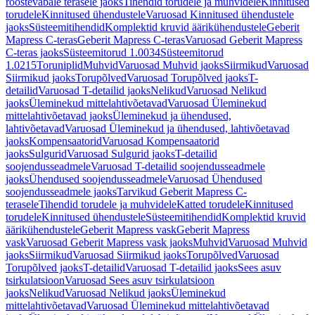
roostevabale terasele jaoks
Tihendid torudele ja muhvidele
Kinnitused
torudele
Kinnitused ühendustele
Varuosad Kinnitused ühendustele
jaoks
Süsteemitihendid
Komplektid kruvid äärikühendustele
Geberit
Mapress C-teras
Geberit Mapress C-teras
Varuosad Geberit Mapress
C-teras jaoks
Süsteemitorud 1.0034
Süsteemitorud
1.0215
Toruniplid
Muhvid
Varuosad Muhvid jaoks
Siirmikud
Varuosad
Siirmikud jaoks
Torupõlved
Varuosad Torupõlved jaoks
T-
detailid
Varuosad T-detailid jaoks
Nelikud
Varuosad Nelikud
jaoks
Üleminekud mittelahtivõetavad
Varuosad Üleminekud
mittelahtivõetavad jaoks
Üleminekud ja ühendused,
lahtivõetavad
Varuosad Üleminekud ja ühendused, lahtivõetavad
jaoks
Kompensaatorid
Varuosad Kompensaatorid
jaoks
Sulgurid
Varuosad Sulgurid jaoks
T-detailid
soojendusseadmele
Varuosad T-detailid soojendusseadmele
jaoks
Ühendused soojendusseadmele
Varuosad Ühendused
soojendusseadmele jaoks
Tarvikud Geberit Mapress C-
terasele
Tihendid torudele ja muhvidele
Katted torudele
Kinnitused
torudele
Kinnitused ühendustele
Süsteemitihendid
Komplektid kruvid
äärikühendustele
Geberit Mapress vask
Geberit Mapress
vask
Varuosad Geberit Mapress vask jaoks
Muhvid
Varuosad Muhvid
jaoks
Siirmikud
Varuosad Siirmikud jaoks
Torupõlved
Varuosad
Torupõlved jaoks
T-detailid
Varuosad T-detailid jaoks
Sees asuv
tsirkulatsioon
Varuosad Sees asuv tsirkulatsioon
jaoks
Nelikud
Varuosad Nelikud jaoks
Üleminekud
mittelahtivõetavad
Varuosad Üleminekud mittelahtivõetavad