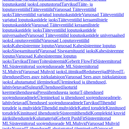
loputuskastid jaoks
Loputustorud
Tarvikud
Täite- ja
loputusventiilid
Täiteventiilid
Varuosad Täiteventiilid
jaoks
Täiteventiilid varjatud loputuskastidele
Varuosad Täiteventiilid
varjatud loputuskastidele jaoks
Täiteventiilid keraamilistele
loputuskastidele
Varuosad Täiteventiilid keraamilistele
loputuskastidele jaoks
Täiteventiilid loputuskastidele
universaalsed
Varuosad Täiteventiilid loputuskastidele universaalsed
jaoks
Loputusventiilid
Varuosad Loputusventiilid
jaoks
Kahesüsteemne loputus
Varuosad Kahesüsteemne loputus
jaoks
Sisegarnituurid
Varuosad Sisegarnituurid jaoks
Kahesüsteemne
loputus
Varuosad Kahesüsteemne loputus
jaoks
Tarvikud
Triger
Toitesüsteemid
Geberit FlowFit
Süsteemitorud
ML
Süsteemitorud soojendusseade ML
Süsteemitorud
SL
Muhvid
Varuosad Muhvid jaoks
Liitmikud
Redutseerijad
Põlved
T-
ühendused
Sees asuv tsirkulatsioon
Varuosad Sees asuv tsirkulatsioon
jaoks
Lahutamatud üleminekud
Üleminekud ja ühendused,
lahtivõetavad
Sulgurid
Ühendused
Jaoturid
keermeühendusega
Pressühendusega jaotur
T-ühendused
soojendusseadmele
Üleminekud ja ühendused soojendusseadmele,
lahtivõetavad
Ühendused soojendusseadmele
Tarvikud
Tihendid
torudele ja muhvidele
Tihendid muhvidele
Katted torudele
Kinnitused
torudele
Kinnitused ühendustele
Süsteemitihendid
Komplektid kruvid
äärikühendustele
Kulumaterjal
Geberit PushFit
Süsteemitorud
ML
Süsteemitorud soojendusseade ML
Muhvid
Varuosad Muhvid
jaoks
Nurgad
T-ühendused
Lahutamatud üleminekud
Varuosad