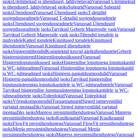
jaoks
Üleminekud ja ühendused, lahtivõetavad
Varuosad Üleminekud
ja ühendused, lahtivõetavad jaoks
Sulgurid
Varuosad Sulgurid
jaoks
Ühendused
Varuosad Ühendused jaoks
T-detailid
soojendusseadmele
Varuosad T-detailid soojendusseadmele
jaoks
Ühendused soojendusseadmele
Varuosad Ühendused
soojendusseadmele jaoks
Tarvikud Geberit Mapressile vask
Varuosad
Tarvikud Geberit Mapressile vask jaoks
Tihendid torudele ja
muhvidele
Katted torudele
Kinnitused torudele
Kinnitused
ühendustele
Varuosad Kinnitused ühendustele
jaoks
Süsteemitihendid
Komplektid kruvid äärikühendustele
Geberit
hügieenisüsteem
Hügieeniloputusüksused
Varuosad
Hügieeniloputusüksused jaoks
Hügieenilise loputusega loputuskastid
ja WC-juhtseadmed
Varuosad Hügieenilise loputusega loputuskastid
ja WC-juhtseadmed jaoks
Hügieeni-paigaldusmoodulid
Varuosad
Hügieeni-paigaldusmoodulid jaoks
Tarvikud hügieenilise
loputussüsteemiga loputuskastidele ja WC-juhtseadmetele
Varuosad
Tarvikud hügieenilise loputussüsteemiga loputuskastidele ja WC-
juhtseadmetele jaoks
Toiteplokid
Varuosad Toiteplokid
jaoks
Võrgukomponendid
Toruarmatuurid
Sirged istmeventiilid
varjatud montaažiks
Varuosad Sirged istmeventiilid varjatud
montaažiks jaoks
Mapress pressimisühendustega
Varuosad Mapress
pressimisühendustega jaoks
Kuulkraanid
Varuosad Kuulkraanid
jaoks
FlowFit pressühendustega
Varuosad FlowFit pressühendustega
jaoks
Mepla pressimisühendustega
Varuosad Mepla
pressimisühendustega jaoks
Mapress pressimisühendustega
Varuosad