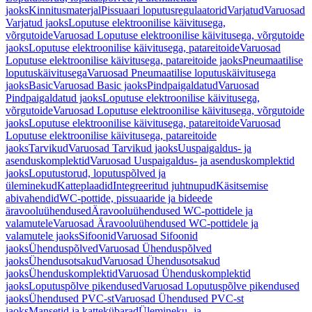
jaoks
Kinnitusmaterjal
Pissuaari loputusregulaatorid
Varjatud
Varuosad
Varjatud jaoks
Loputuse elektroonilise käivitusega,
võrgutoide
Varuosad Loputuse elektroonilise käivitusega, võrgutoide
jaoks
Loputuse elektroonilise käivitusega, patareitoide
Varuosad
Loputuse elektroonilise käivitusega, patareitoide jaoks
Pneumaatilise
loputuskäivitusega
Varuosad Pneumaatilise loputuskäivitusega
jaoks
Basic
Varuosad Basic jaoks
Pindpaigaldatud
Varuosad
Pindpaigaldatud jaoks
Loputuse elektroonilise käivitusega,
võrgutoide
Varuosad Loputuse elektroonilise käivitusega, võrgutoide
jaoks
Loputuse elektroonilise käivitusega, patareitoide
Varuosad
Loputuse elektroonilise käivitusega, patareitoide
jaoks
Tarvikud
Varuosad Tarvikud jaoks
Uuspaigaldus- ja
asenduskomplektid
Varuosad Uuspaigaldus- ja asenduskomplektid
jaoks
Loputustorud, loputuspõlved ja
üleminekud
Katteplaadid
Integreeritud juhtnupud
Käsitsemise
abivahendid
WC-pottide, pissuaaride ja bideede
äravooluühendused
Äravooluühendused WC-pottidele ja
valamutele
Varuosad Äravooluühendused WC-pottidele ja
valamutele jaoks
Sifoonid
Varuosad Sifoonid
jaoks
Ühenduspõlved
Varuosad Ühenduspõlved
jaoks
Ühendusotsakud
Varuosad Ühendusotsakud
jaoks
Ühenduskomplektid
Varuosad Ühenduskomplektid
jaoks
Loputuspõlve pikendused
Varuosad Loputuspõlve pikendused
jaoks
Ühendused PVC-st
Varuosad Ühendused PVC-st
jaoks
Mansetid ja kattekübarad
Ülemineku- ja