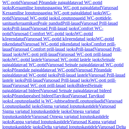
WC-potid
Varuosad Põrandale paigaldatavad WC-potid
jaoks
Keraamilise loputuspaagiga WC-pott paigaldatud
Varuosad
Keraamilise loputuspaagiga WC-pott paigaldatud jaoks
WC-
potid
Varuosad WC-potid jaoks
Loputuspaagid WC-pottidele,
sanitaarkeraamikast
Peale pandud
Prill-lauad
Varuosad Prill-lauad
jaoks
Prill-lauad
Varuosad Prill-lauad jaoks
Comfort WC-
potid
Varuosad Comfort WC-potid jaoks
WC-potid
kõrgendatud
Varuosad WC-potid kõrgendatud jaoks
WC-potid
pikendatud
Varuosad WC-potid pikendatud jaoks
Comfort prill-
lauad
Varuosad Comfort prill-lauad jaoks
Prill-lauad
Varuosad Prill-
lauad jaoks
WC-poti prill-lauad
Varuosad WC-poti prill-lauad
jaoks
WC-potid lastele
Varuosad WC-potid lastele jaoks
Seinale
paigaldatavad WC-potid
Varuosad Seinale paigaldatavad WC-potid
jaoks
Põrandale paigaldatavad WC-potid
Varuosad Põrandale
paigaldatavad WC-potid jaoks
Prill-lauad lastele
Varuosad Prill-lauad
lastele jaoks
Prill-lauad
Varuosad Prill-lauad jaoks
WC-poti prill-
lauad
Varuosad WC-poti prill-lauad jaoks
Bideed
Seinale
paigaldatavad bideed
Varuosad Seinale paigaldatavad bideed
jaoks
Põrandapealsed bideed
Tarvikud
Varuosad Tarvikud
jaoks
Loputusplaadid ja WC-juhtseadmed
Loputusplaadid
Varuosad
Loputusplaadid jaoks
Sigma varjatud loputuskastidele
Varuosad
Sigma varjatud loputuskastidele jaoks
Omega varjatud
loputuskastidele
Varuosad Omega varjatud loputuskastidele
jaoks
Kappa varjatud loputuskastidele
Varuosad Kappa varjatud
loputuskastidele jaoks
Delta varjatud loputuskastidele
Varuosad Delta