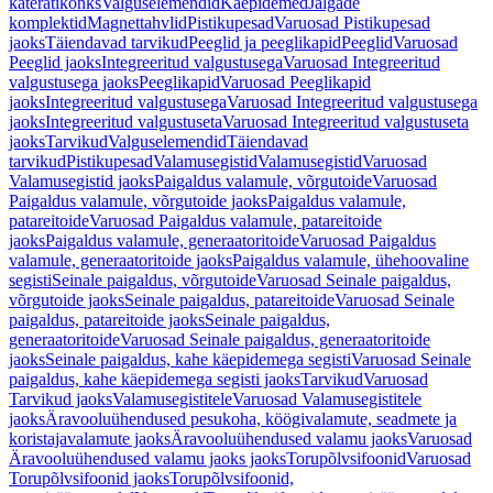
käterätikonks
Valguselemendid
Käepidemed
Jalgade
komplektid
Magnettahvlid
Pistikupesad
Varuosad Pistikupesad
jaoks
Täiendavad tarvikud
Peeglid ja peeglikapid
Peeglid
Varuosad
Peeglid jaoks
Integreeritud valgustusega
Varuosad Integreeritud
valgustusega jaoks
Peeglikapid
Varuosad Peeglikapid
jaoks
Integreeritud valgustusega
Varuosad Integreeritud valgustusega
jaoks
Integreeritud valgustuseta
Varuosad Integreeritud valgustuseta
jaoks
Tarvikud
Valguselemendid
Täiendavad
tarvikud
Pistikupesad
Valamusegistid
Valamusegistid
Varuosad
Valamusegistid jaoks
Paigaldus valamule, võrgutoide
Varuosad
Paigaldus valamule, võrgutoide jaoks
Paigaldus valamule,
patareitoide
Varuosad Paigaldus valamule, patareitoide
jaoks
Paigaldus valamule, generaatoritoide
Varuosad Paigaldus
valamule, generaatoritoide jaoks
Paigaldus valamule, ühehoovaline
segisti
Seinale paigaldus, võrgutoide
Varuosad Seinale paigaldus,
võrgutoide jaoks
Seinale paigaldus, patareitoide
Varuosad Seinale
paigaldus, patareitoide jaoks
Seinale paigaldus,
generaatoritoide
Varuosad Seinale paigaldus, generaatoritoide
jaoks
Seinale paigaldus, kahe käepidemega segisti
Varuosad Seinale
paigaldus, kahe käepidemega segisti jaoks
Tarvikud
Varuosad
Tarvikud jaoks
Valamusegistitele
Varuosad Valamusegistitele
jaoks
Äravooluühendused pesukoha, köögivalamute, seadmete ja
koristajavalamute jaoks
Äravooluühendused valamu jaoks
Varuosad
Äravooluühendused valamu jaoks jaoks
Torupõlvsifoonid
Varuosad
Torupõlvsifoonid jaoks
Torupõlvsifoonid,