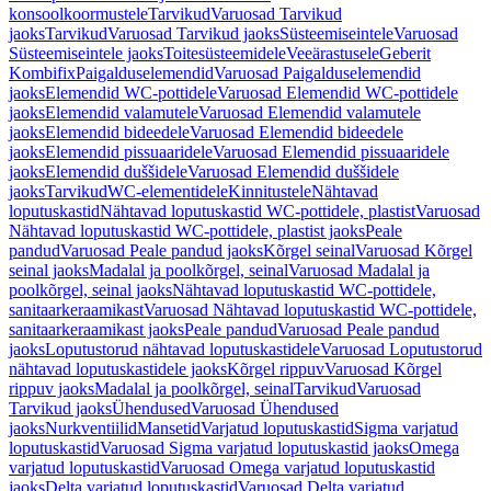
konsoolkoormustele
Tarvikud
Varuosad Tarvikud
jaoks
Tarvikud
Varuosad Tarvikud jaoks
Süsteemiseintele
Varuosad
Süsteemiseintele jaoks
Toitesüsteemidele
Veeärastusele
Geberit
Kombifix
Paigalduselemendid
Varuosad Paigalduselemendid
jaoks
Elemendid WC-pottidele
Varuosad Elemendid WC-pottidele
jaoks
Elemendid valamutele
Varuosad Elemendid valamutele
jaoks
Elemendid bideedele
Varuosad Elemendid bideedele
jaoks
Elemendid pissuaaridele
Varuosad Elemendid pissuaaridele
jaoks
Elemendid duššidele
Varuosad Elemendid duššidele
jaoks
Tarvikud
WC-elementidele
Kinnitustele
Nähtavad
loputuskastid
Nähtavad loputuskastid WC-pottidele, plastist
Varuosad
Nähtavad loputuskastid WC-pottidele, plastist jaoks
Peale
pandud
Varuosad Peale pandud jaoks
Kõrgel seinal
Varuosad Kõrgel
seinal jaoks
Madalal ja poolkõrgel, seinal
Varuosad Madalal ja
poolkõrgel, seinal jaoks
Nähtavad loputuskastid WC-pottidele,
sanitaarkeraamikast
Varuosad Nähtavad loputuskastid WC-pottidele,
sanitaarkeraamikast jaoks
Peale pandud
Varuosad Peale pandud
jaoks
Loputustorud nähtavad loputuskastidele
Varuosad Loputustorud
nähtavad loputuskastidele jaoks
Kõrgel rippuv
Varuosad Kõrgel
rippuv jaoks
Madalal ja poolkõrgel, seinal
Tarvikud
Varuosad
Tarvikud jaoks
Ühendused
Varuosad Ühendused
jaoks
Nurkventiilid
Mansetid
Varjatud loputuskastid
Sigma varjatud
loputuskastid
Varuosad Sigma varjatud loputuskastid jaoks
Omega
varjatud loputuskastid
Varuosad Omega varjatud loputuskastid
jaoks
Delta varjatud loputuskastid
Varuosad Delta varjatud