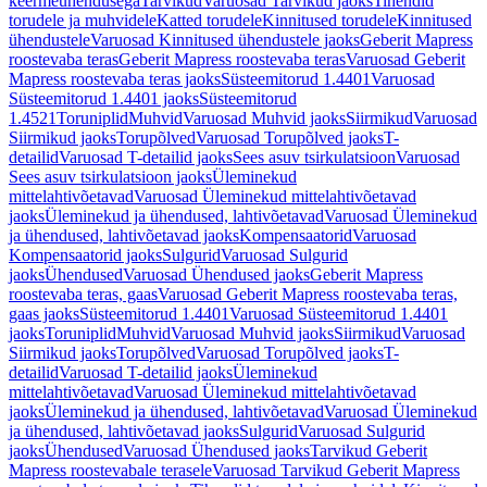
keermeühendusega
Tarvikud
Varuosad Tarvikud jaoks
Tihendid
torudele ja muhvidele
Katted torudele
Kinnitused torudele
Kinnitused
ühendustele
Varuosad Kinnitused ühendustele jaoks
Geberit Mapress
roostevaba teras
Geberit Mapress roostevaba teras
Varuosad Geberit
Mapress roostevaba teras jaoks
Süsteemitorud 1.4401
Varuosad
Süsteemitorud 1.4401 jaoks
Süsteemitorud
1.4521
Toruniplid
Muhvid
Varuosad Muhvid jaoks
Siirmikud
Varuosad
Siirmikud jaoks
Torupõlved
Varuosad Torupõlved jaoks
T-
detailid
Varuosad T-detailid jaoks
Sees asuv tsirkulatsioon
Varuosad
Sees asuv tsirkulatsioon jaoks
Üleminekud
mittelahtivõetavad
Varuosad Üleminekud mittelahtivõetavad
jaoks
Üleminekud ja ühendused, lahtivõetavad
Varuosad Üleminekud
ja ühendused, lahtivõetavad jaoks
Kompensaatorid
Varuosad
Kompensaatorid jaoks
Sulgurid
Varuosad Sulgurid
jaoks
Ühendused
Varuosad Ühendused jaoks
Geberit Mapress
roostevaba teras, gaas
Varuosad Geberit Mapress roostevaba teras,
gaas jaoks
Süsteemitorud 1.4401
Varuosad Süsteemitorud 1.4401
jaoks
Toruniplid
Muhvid
Varuosad Muhvid jaoks
Siirmikud
Varuosad
Siirmikud jaoks
Torupõlved
Varuosad Torupõlved jaoks
T-
detailid
Varuosad T-detailid jaoks
Üleminekud
mittelahtivõetavad
Varuosad Üleminekud mittelahtivõetavad
jaoks
Üleminekud ja ühendused, lahtivõetavad
Varuosad Üleminekud
ja ühendused, lahtivõetavad jaoks
Sulgurid
Varuosad Sulgurid
jaoks
Ühendused
Varuosad Ühendused jaoks
Tarvikud Geberit
Mapress roostevabale terasele
Varuosad Tarvikud Geberit Mapress