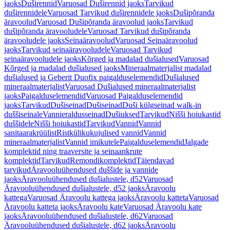
jaoks
Duširennid
Varuosad Duširennid jaoks
Tarvikud
duširennidele
Varuosad Tarvikud duširennidele jaoks
Dušipõranda
äravoolud
Varuosad Dušipõranda äravoolud jaoks
Tarvikud
dušipõranda äravooludele
Varuosad Tarvikud dušipõranda
äravooludele jaoks
Seinaäravoolud
Varuosad Seinaäravoolud
jaoks
Tarvikud seinaäravooludele
Varuosad Tarvikud
seinaäravooludele jaoks
Kõrged ja madalad dušialused
Varuosad
Kõrged ja madalad dušialused jaoks
Mineraalmaterjalist madalad
dušialused ja Geberit Duofix paigalduselemendid
Dušialused
mineraalmaterjalist
Varuosad Dušialused mineraalmaterjalist
jaoks
Paigalduselemendid
Varuosad Paigalduselemendid
jaoks
Tarvikud
Dušiseinad
Dušiseinad
Duši külgseinad walk-in
duššiseinale
Vannieraldusseinad
Dušiuksed
Tarvikud
Nišši hoiukastid
duššidele
Nišši hoiukastid
Tarvikud
Vannid
Vannid
sanitaarakrüülist
Ristkülikukujulised vannid
Vannid
mineraalmaterjalist
Vannid imikutele
Paigalduselemendid
Jalgade
komplektid ning traaversite ja seinaankrute
komplektid
Tarvikud
Remondikomplektid
Täiendavad
tarvikud
Äravooluühendused duššide ja vannide
jaoks
Äravooluühendused dušialustele, d52
Varuosad
Äravooluühendused dušialustele, d52 jaoks
Äravoolu
kattega
Varuosad Äravoolu kattega jaoks
Äravoolu katteta
Varuosad
Äravoolu katteta jaoks
Äravoolu kate
Varuosad Äravoolu kate
jaoks
Äravooluühendused dušialustele, d62
Varuosad
Äravooluühendused dušialustele, d62 jaoks
Äravoolu