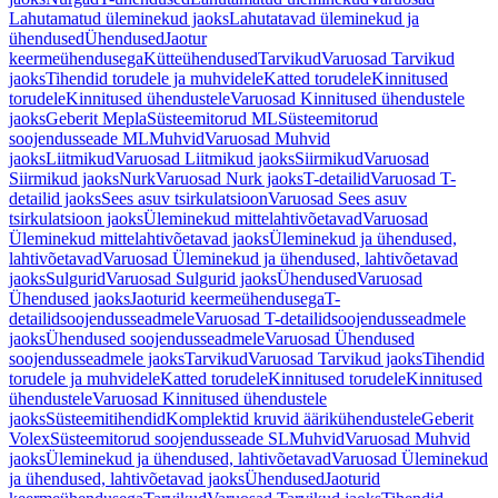
Lahutamatud üleminekud jaoks
Lahutatavad üleminekud ja
ühendused
Ühendused
Jaotur
keermeühendusega
Kütteühendused
Tarvikud
Varuosad Tarvikud
jaoks
Tihendid torudele ja muhvidele
Katted torudele
Kinnitused
torudele
Kinnitused ühendustele
Varuosad Kinnitused ühendustele
jaoks
Geberit Mepla
Süsteemitorud ML
Süsteemitorud
soojendusseade ML
Muhvid
Varuosad Muhvid
jaoks
Liitmikud
Varuosad Liitmikud jaoks
Siirmikud
Varuosad
Siirmikud jaoks
Nurk
Varuosad Nurk jaoks
T-detailid
Varuosad T-
detailid jaoks
Sees asuv tsirkulatsioon
Varuosad Sees asuv
tsirkulatsioon jaoks
Üleminekud mittelahtivõetavad
Varuosad
Üleminekud mittelahtivõetavad jaoks
Üleminekud ja ühendused,
lahtivõetavad
Varuosad Üleminekud ja ühendused, lahtivõetavad
jaoks
Sulgurid
Varuosad Sulgurid jaoks
Ühendused
Varuosad
Ühendused jaoks
Jaoturid keermeühendusega
T-
detailidsoojendusseadmele
Varuosad T-detailidsoojendusseadmele
jaoks
Ühendused soojendusseadmele
Varuosad Ühendused
soojendusseadmele jaoks
Tarvikud
Varuosad Tarvikud jaoks
Tihendid
torudele ja muhvidele
Katted torudele
Kinnitused torudele
Kinnitused
ühendustele
Varuosad Kinnitused ühendustele
jaoks
Süsteemitihendid
Komplektid kruvid äärikühendustele
Geberit
Volex
Süsteemitorud soojendusseade SL
Muhvid
Varuosad Muhvid
jaoks
Üleminekud ja ühendused, lahtivõetavad
Varuosad Üleminekud
ja ühendused, lahtivõetavad jaoks
Ühendused
Jaoturid