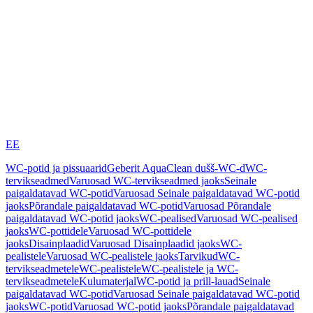
EE
WC-potid ja pissuaarid
Geberit AquaClean dušš-WC-d
WC-
tervikseadmed
Varuosad WC-tervikseadmed jaoks
Seinale
paigaldatavad WC-potid
Varuosad Seinale paigaldatavad WC-potid
jaoks
Põrandale paigaldatavad WC-potid
Varuosad Põrandale
paigaldatavad WC-potid jaoks
WC-pealised
Varuosad WC-pealised
jaoks
WC-pottidele
Varuosad WC-pottidele
jaoks
Disainplaadid
Varuosad Disainplaadid jaoks
WC-
pealistele
Varuosad WC-pealistele jaoks
Tarvikud
WC-
tervikseadmetele
WC-pealistele
WC-pealistele ja WC-
tervikseadmetele
Kulumaterjal
WC-potid ja prill-lauad
Seinale
paigaldatavad WC-potid
Varuosad Seinale paigaldatavad WC-potid
jaoks
WC-potid
Varuosad WC-potid jaoks
Põrandale paigaldatavad