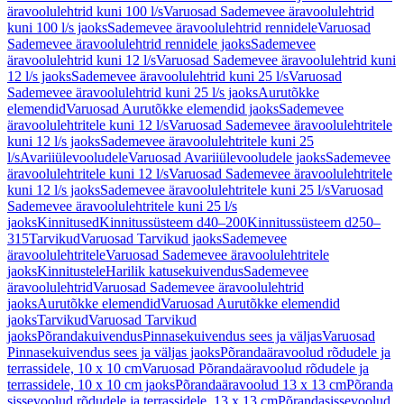
äravoolulehtrid kuni 100 l/s
Varuosad Sademevee äravoolulehtrid
kuni 100 l/s jaoks
Sademevee äravoolulehtrid rennidele
Varuosad
Sademevee äravoolulehtrid rennidele jaoks
Sademevee
äravoolulehtrid kuni 12 l/s
Varuosad Sademevee äravoolulehtrid kuni
12 l/s jaoks
Sademevee äravoolulehtrid kuni 25 l/s
Varuosad
Sademevee äravoolulehtrid kuni 25 l/s jaoks
Aurutõkke
elemendid
Varuosad Aurutõkke elemendid jaoks
Sademevee
äravoolulehtritele kuni 12 l/s
Varuosad Sademevee äravoolulehtritele
kuni 12 l/s jaoks
Sademevee äravoolulehtritele kuni 25
l/s
Avariiülevooludele
Varuosad Avariiülevooludele jaoks
Sademevee
äravoolulehtritele kuni 12 l/s
Varuosad Sademevee äravoolulehtritele
kuni 12 l/s jaoks
Sademevee äravoolulehtritele kuni 25 l/s
Varuosad
Sademevee äravoolulehtritele kuni 25 l/s
jaoks
Kinnitused
Kinnitussüsteem d40–200
Kinnitussüsteem d250–
315
Tarvikud
Varuosad Tarvikud jaoks
Sademevee
äravoolulehtritele
Varuosad Sademevee äravoolulehtritele
jaoks
Kinnitustele
Harilik katusekuivendus
Sademevee
äravoolulehtrid
Varuosad Sademevee äravoolulehtrid
jaoks
Aurutõkke elemendid
Varuosad Aurutõkke elemendid
jaoks
Tarvikud
Varuosad Tarvikud
jaoks
Põrandakuivendus
Pinnasekuivendus sees ja väljas
Varuosad
Pinnasekuivendus sees ja väljas jaoks
Põrandaäravoolud rõdudele ja
terrassidele, 10 x 10 cm
Varuosad Põrandaäravoolud rõdudele ja
terrassidele, 10 x 10 cm jaoks
Põrandaäravoolud 13 x 13 cm
Põranda
sissevoolud rõdudele ja terrassidele, 13 x 13 cm
Põrandasissevoolud