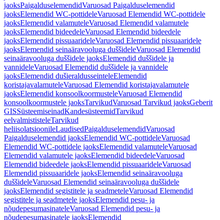
jaoks
Paigalduselemendid
Varuosad Paigalduselemendid
jaoks
Elemendid WC-pottidele
Varuosad Elemendid WC-pottidele
jaoks
Elemendid valamutele
Varuosad Elemendid valamutele
jaoks
Elemendid bideedele
Varuosad Elemendid bideedele
jaoks
Elemendid pissuaaridele
Varuosad Elemendid pissuaaridele
jaoks
Elemendid seinaäravooluga duššidele
Varuosad Elemendid
seinaäravooluga duššidele jaoks
Elemendid duššidele ja
vannidele
Varuosad Elemendid duššidele ja vannidele
jaoks
Elemendid dušieraldusseintele
Elemendid
koristajavalamutele
Varuosad Elemendid koristajavalamutele
jaoks
Elemendid konsoolkoormustele
Varuosad Elemendid
konsoolkoormustele jaoks
Tarvikud
Varuosad Tarvikud jaoks
Geberit
GIS
Süsteemiseinad
Kandesüsteemid
Tarvikud
eelvalmististele
Tarvikud
heliisolatsioonile
Laudised
Paigalduselemendid
Varuosad
Paigalduselemendid jaoks
Elemendid WC-pottidele
Varuosad
Elemendid WC-pottidele jaoks
Elemendid valamutele
Varuosad
Elemendid valamutele jaoks
Elemendid bideedele
Varuosad
Elemendid bideedele jaoks
Elemendid pissuaaridele
Varuosad
Elemendid pissuaaridele jaoks
Elemendid seinaäravooluga
duššidele
Varuosad Elemendid seinaäravooluga duššidele
jaoks
Elemendid segistitele ja seadmetele
Varuosad Elemendid
segistitele ja seadmetele jaoks
Elemendid pesu- ja
nõudepesumasinatele
Varuosad Elemendid pesu- ja
nõudepesumasinatele jaoks
Elemendid