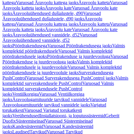
kattega
Varuosad Äravoolu kattega jaoks
Äravoolu katteta
Varuosad
Äravoolu katteta jaoks
Äravoolu kate
Varuosad Äravoolu kate
jaoks
Äravooluühendused dušialustele, d90
Varuosad
Äravooluühendused dušialustele, d90 jaoks
Äravoolu
kattega
Varuosad Äravoolu kattega jaoks
Äravoolu katteta
Varuosad
Äravoolu katteta jaoks
Äravoolu kate
Varuosad Äravoolu kate
jaoks
Äravooluühendused vannidele, d52
Varuosad
Äravooluühendused vannidele, d52
jaoks
Pöördrakendusega
Varuosad Pöördrakendusega jaoks
Valmis
komplektid pöördrakendusele
Varuosad Valmis komplektid
pöördrakendusele jaoks
Pöördrakenduse ja juurdevooluga
Varuosad
Pöördrakenduse ja juurdevooluga jaoks
Valmis komplektid
pöördrakendusele ja juurdevoolule
Varuosad Valmis komplektid
pöördrakendusele ja juurdevoolule jaoks
Surverakendusega
PushControl
Varuosad Surverakendusega PushControl jaoks
Valmis
komplektid surverakendusele PushControl
Varuosad Valmis
komplektid surverakendusele PushControl
jaoks
Ventiilkorgiga
Varuosad Ventiilkorgiga
jaoks
Äravoolugarnituuride tarvikud vannidele
Varuosad
Äravoolugarnituuride tarvikud vannidele jaoks
Varjatud
torukatkesti
Varuosad Varjatud torukatkesti
jaoks
Veeühendused
Installatsiooni- ja loputussüsteemid
Geberit
Duofix
Süsteemiseinad
Varuosad Süsteemiseinad
jaoks
Kandesüsteemid
Varuosad Kandesüsteemid
jaoks
Laudised
Tarvikud
Varuosad Tarvikud