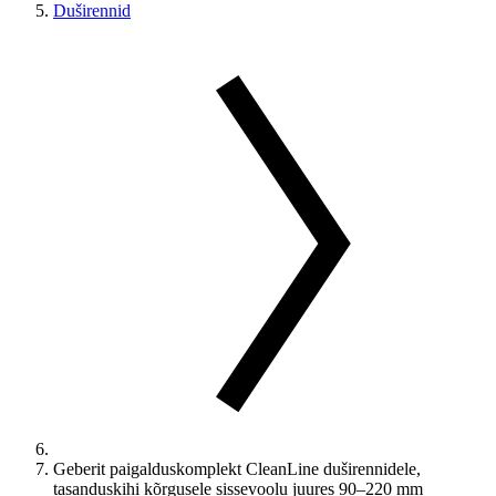
Duširennid
Geberit paigalduskomplekt CleanLine duširennidele,
tasanduskihi kõrgusele sissevoolu juures 90–220 mm