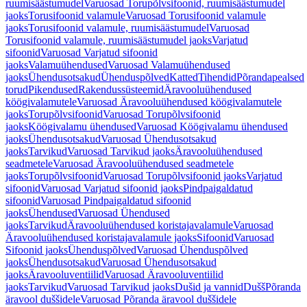
ruumisäästumudel
Varuosad Torupõlvsifoonid, ruumisäästumudel
jaoks
Torusifoonid valamule
Varuosad Torusifoonid valamule
jaoks
Torusifoonid valamule, ruumisäästumudel
Varuosad
Torusifoonid valamule, ruumisäästumudel jaoks
Varjatud
sifoonid
Varuosad Varjatud sifoonid
jaoks
Valamuühendused
Varuosad Valamuühendused
jaoks
Ühendusotsakud
Ühenduspõlved
Katted
Tihendid
Põrandapealsed
torud
Pikendused
Rakendussüsteemid
Äravooluühendused
köögivalamutele
Varuosad Äravooluühendused köögivalamutele
jaoks
Torupõlvsifoonid
Varuosad Torupõlvsifoonid
jaoks
Köögivalamu ühendused
Varuosad Köögivalamu ühendused
jaoks
Ühendusotsakud
Varuosad Ühendusotsakud
jaoks
Tarvikud
Varuosad Tarvikud jaoks
Äravooluühendused
seadmetele
Varuosad Äravooluühendused seadmetele
jaoks
Torupõlvsifoonid
Varuosad Torupõlvsifoonid jaoks
Varjatud
sifoonid
Varuosad Varjatud sifoonid jaoks
Pindpaigaldatud
sifoonid
Varuosad Pindpaigaldatud sifoonid
jaoks
Ühendused
Varuosad Ühendused
jaoks
Tarvikud
Äravooluühendused koristajavalamule
Varuosad
Äravooluühendused koristajavalamule jaoks
Sifoonid
Varuosad
Sifoonid jaoks
Ühenduspõlved
Varuosad Ühenduspõlved
jaoks
Ühendusotsakud
Varuosad Ühendusotsakud
jaoks
Äravooluventiilid
Varuosad Äravooluventiilid
jaoks
Tarvikud
Varuosad Tarvikud jaoks
Dušid ja vannid
Dušš
Põranda
äravool duššidele
Varuosad Põranda äravool duššidele