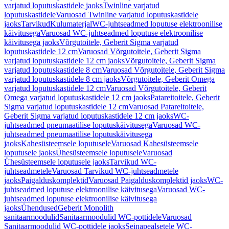
varjatud loputuskastidele jaoks
Twinline varjatud
loputuskastidele
Varuosad Twinline varjatud loputuskastidele
jaoks
Tarvikud
Kulumaterjal
WC-juhtseadmed loputuse elektroonilise
käivitusega
Varuosad WC-juhtseadmed loputuse elektroonilise
käivitusega jaoks
Võrgutoitele, Geberit Sigma varjatud
loputuskastidele 12 cm
Varuosad Võrgutoitele, Geberit Sigma
varjatud loputuskastidele 12 cm jaoks
Võrgutoitele, Geberit Sigma
varjatud loputuskastidele 8 cm
Varuosad Võrgutoitele, Geberit Sigma
varjatud loputuskastidele 8 cm jaoks
Võrgutoitele, Geberit Omega
varjatud loputuskastidele 12 cm
Varuosad Võrgutoitele, Geberit
Omega varjatud loputuskastidele 12 cm jaoks
Patareitoitele, Geberit
Sigma varjatud loputuskastidele 12 cm
Varuosad Patareitoitele,
Geberit Sigma varjatud loputuskastidele 12 cm jaoks
WC-
juhtseadmed pneumaatilise loputuskäivitusega
Varuosad WC-
juhtseadmed pneumaatilise loputuskäivitusega
jaoks
Kahesüsteemsele loputusele
Varuosad Kahesüsteemsele
loputusele jaoks
Ühesüsteemsele loputusele
Varuosad
Ühesüsteemsele loputusele jaoks
Tarvikud WC-
juhtseadmetele
Varuosad Tarvikud WC-juhtseadmetele
jaoks
Paigalduskomplektid
Varuosad Paigalduskomplektid jaoks
WC-
juhtseadmed loputuse elektroonilise käivitusega
Varuosad WC-
juhtseadmed loputuse elektroonilise käivitusega
jaoks
Ühendused
Geberit Monolith
sanitaarmoodulid
Sanitaarmoodulid WC-pottidele
Varuosad
Sanitaarmoodulid WC-pottidele jaoks
Seinapealsetele WC-