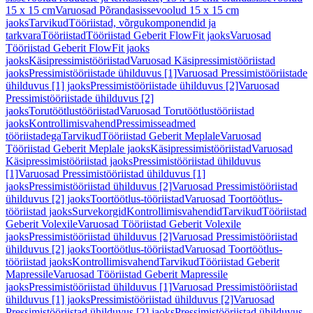
15 x 15 cm
Varuosad Põrandasissevoolud 15 x 15 cm
jaoks
Tarvikud
Tööriistad, võrgukomponendid ja
tarkvara
Tööriistad
Tööriistad Geberit FlowFit jaoks
Varuosad
Tööriistad Geberit FlowFit jaoks
jaoks
Käsipressimistööriistad
Varuosad Käsipressimistööriistad
jaoks
Pressimistööriistade ühilduvus [1]
Varuosad Pressimistööriistade
ühilduvus [1] jaoks
Pressimistööriistade ühilduvus [2]
Varuosad
Pressimistööriistade ühilduvus [2]
jaoks
Torutöötlustööriistad
Varuosad Torutöötlustööriistad
jaoks
Kontrollimisvahend
Pressimisseadmed
tööriistadega
Tarvikud
Tööriistad Geberit Meplale
Varuosad
Tööriistad Geberit Meplale jaoks
Käsipressimistööriistad
Varuosad
Käsipressimistööriistad jaoks
Pressimistööriistad ühilduvus
[1]
Varuosad Pressimistööriistad ühilduvus [1]
jaoks
Pressimistööriistad ühilduvus [2]
Varuosad Pressimistööriistad
ühilduvus [2] jaoks
Toortöötlus-tööriistad
Varuosad Toortöötlus-
tööriistad jaoks
Survekorgid
Kontrollimisvahendid
Tarvikud
Tööriistad
Geberit Volexile
Varuosad Tööriistad Geberit Volexile
jaoks
Pressimistööriistad ühilduvus [2]
Varuosad Pressimistööriistad
ühilduvus [2] jaoks
Toortöötlus-tööriistad
Varuosad Toortöötlus-
tööriistad jaoks
Kontrollimisvahend
Tarvikud
Tööriistad Geberit
Mapressile
Varuosad Tööriistad Geberit Mapressile
jaoks
Pressimistööriistad ühilduvus [1]
Varuosad Pressimistööriistad
ühilduvus [1] jaoks
Pressimistööriistad ühilduvus [2]
Varuosad
Pressimistööriistad ühilduvus [2] jaoks
Pressimistööriistad ühilduvus