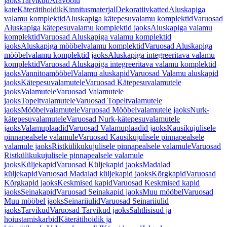
jaoks
Tarvikud
Äravoolu
kate
Käterätihoidik
Kinnitusmaterjal
Dekoratiivkatted
Aluskapiga
valamu komplektid
Aluskapiga kätepesuvalamu komplektid
Varuosad
Aluskapiga kätepesuvalamu komplektid jaoks
Aluskapiga valamu
komplektid
Varuosad Aluskapiga valamu komplektid
jaoks
Aluskapiga mööbelvalamu komplektid
Varuosad Aluskapiga
mööbelvalamu komplektid jaoks
Aluskapiga integreeritava valamu
komplektid
Varuosad Aluskapiga integreeritava valamu komplektid
jaoks
Vannitoamööbel
Valamu aluskapid
Varuosad Valamu aluskapid
jaoks
Kätepesuvalamutele
Varuosad Kätepesuvalamutele
jaoks
Valamutele
Varuosad Valamutele
jaoks
Topeltvalamutele
Varuosad Topeltvalamutele
jaoks
Mööbelvalamutele
Varuosad Mööbelvalamutele jaoks
Nurk-
kätepesuvalamutele
Varuosad Nurk-kätepesuvalamutele
jaoks
Valamuplaadid
Varuosad Valamuplaadid jaoks
Kausikujulisele
pinnapealsele valamule
Varuosad Kausikujulisele pinnapealsele
valamule jaoks
Ristkülikukujulisele pinnapealsele valamule
Varuosad
Ristkülikukujulisele pinnapealsele valamule
jaoks
Küljekapid
Varuosad Küljekapid jaoks
Madalad
küljekapid
Varuosad Madalad küljekapid jaoks
Kõrgkapid
Varuosad
Kõrgkapid jaoks
Keskmised kapid
Varuosad Keskmised kapid
jaoks
Seinakapid
Varuosad Seinakapid jaoks
Muu mööbel
Varuosad
Muu mööbel jaoks
Seinariiulid
Varuosad Seinariiulid
jaoks
Tarvikud
Varuosad Tarvikud jaoks
Sahtlisisud ja
hoiustamiskarbid
Käterätihoidik ja