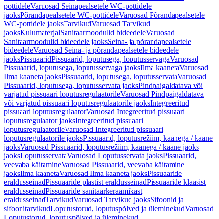
pottidele
Varuosad Seinapealsetele WC-pottidele
jaoks
Põrandapealsetele WC-pottidele
Varuosad Põrandapealsetele
WC-pottidele jaoks
Tarvikud
Varuosad Tarvikud
jaoks
Kulumaterjal
Sanitaarmoodulid bideedele
Varuosad
Sanitaarmoodulid bideedele jaoks
Seina- ja põrandapealsetele
bideedele
Varuosad Seina- ja põrandapealsetele bideedele
jaoks
Pissuaarid
Pissuaarid, loputusega, loputusservaga
Varuosad
Pissuaarid, loputusega, loputusservaga jaoks
Ilma kaaneta
Varuosad
Ilma kaaneta jaoks
Pissuaarid, loputusega, loputusservata
Varuosad
Pissuaarid, loputusega, loputusservata jaoks
Pindpaigaldatava või
varjatud pissuaari loputusregulaatorile
Varuosad Pindpaigaldatava
või varjatud pissuaari loputusregulaatorile jaoks
Integreeritud
pissuaari loputusregulaator
Varuosad Integreeritud pissuaari
loputusregulaator jaoks
Integreeritud pissuaari
loputusregulaatorile
Varuosad Integreeritud pissuaari
loputusregulaatorile jaoks
Pissuaarid, loputusrežiim, kaanega / kaane
jaoks
Varuosad Pissuaarid, loputusrežiim, kaanega / kaane jaoks
jaoks
Loputusservata
Varuosad Loputusservata jaoks
Pissuaarid,
veevaba käitamine
Varuosad Pissuaarid, veevaba käitamine
jaoks
Ilma kaaneta
Varuosad Ilma kaaneta jaoks
Pissuaaride
eraldusseinad
Pissuaaride plastist eraldusseinad
Pissuaaride klaasist
eraldusseinad
Pissuaaride sanitaarkeraamikast
eraldusseinad
Tarvikud
Varuosad Tarvikud jaoks
Sifoonid ja
sifoonitarvikud
Loputustorud, loputuspõlved ja üleminekud
Varuosad
Loputustorud, loputuspõlved ja üleminekud