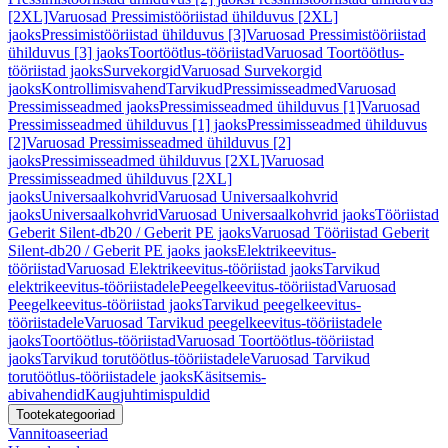
[2XL]
Varuosad Pressimistööriistad ühilduvus [2XL]
jaoks
Pressimistööriistad ühilduvus [3]
Varuosad Pressimistööriistad
ühilduvus [3] jaoks
Toortöötlus-tööriistad
Varuosad Toortöötlus-
tööriistad jaoks
Survekorgid
Varuosad Survekorgid
jaoks
Kontrollimisvahend
Tarvikud
Pressimisseadmed
Varuosad
Pressimisseadmed jaoks
Pressimisseadmed ühilduvus [1]
Varuosad
Pressimisseadmed ühilduvus [1] jaoks
Pressimisseadmed ühilduvus
[2]
Varuosad Pressimisseadmed ühilduvus [2]
jaoks
Pressimisseadmed ühilduvus [2XL]
Varuosad
Pressimisseadmed ühilduvus [2XL]
jaoks
Universaalkohvrid
Varuosad Universaalkohvrid
jaoks
Universaalkohvrid
Varuosad Universaalkohvrid jaoks
Tööriistad
Geberit Silent-db20 / Geberit PE jaoks
Varuosad Tööriistad Geberit
Silent-db20 / Geberit PE jaoks jaoks
Elektrikeevitus-
tööriistad
Varuosad Elektrikeevitus-tööriistad jaoks
Tarvikud
elektrikeevitus-tööriistadele
Peegelkeevitus-tööriistad
Varuosad
Peegelkeevitus-tööriistad jaoks
Tarvikud peegelkeevitus-
tööriistadele
Varuosad Tarvikud peegelkeevitus-tööriistadele
jaoks
Toortöötlus-tööriistad
Varuosad Toortöötlus-tööriistad
jaoks
Tarvikud torutöötlus-tööriistadele
Varuosad Tarvikud
torutöötlus-tööriistadele jaoks
Käsitsemis-
abivahendid
Kaugjuhtimispuldid
Tootekategooriad
Vannitoaseeriad