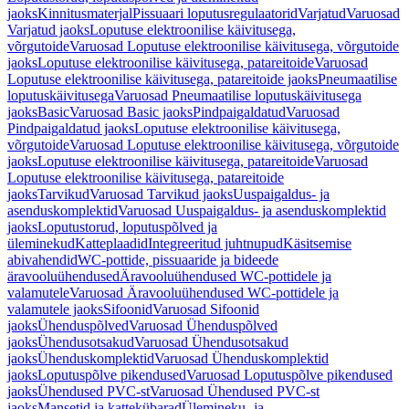
jaoks
Kinnitusmaterjal
Pissuaari loputusregulaatorid
Varjatud
Varuosad
Varjatud jaoks
Loputuse elektroonilise käivitusega,
võrgutoide
Varuosad Loputuse elektroonilise käivitusega, võrgutoide
jaoks
Loputuse elektroonilise käivitusega, patareitoide
Varuosad
Loputuse elektroonilise käivitusega, patareitoide jaoks
Pneumaatilise
loputuskäivitusega
Varuosad Pneumaatilise loputuskäivitusega
jaoks
Basic
Varuosad Basic jaoks
Pindpaigaldatud
Varuosad
Pindpaigaldatud jaoks
Loputuse elektroonilise käivitusega,
võrgutoide
Varuosad Loputuse elektroonilise käivitusega, võrgutoide
jaoks
Loputuse elektroonilise käivitusega, patareitoide
Varuosad
Loputuse elektroonilise käivitusega, patareitoide
jaoks
Tarvikud
Varuosad Tarvikud jaoks
Uuspaigaldus- ja
asenduskomplektid
Varuosad Uuspaigaldus- ja asenduskomplektid
jaoks
Loputustorud, loputuspõlved ja
üleminekud
Katteplaadid
Integreeritud juhtnupud
Käsitsemise
abivahendid
WC-pottide, pissuaaride ja bideede
äravooluühendused
Äravooluühendused WC-pottidele ja
valamutele
Varuosad Äravooluühendused WC-pottidele ja
valamutele jaoks
Sifoonid
Varuosad Sifoonid
jaoks
Ühenduspõlved
Varuosad Ühenduspõlved
jaoks
Ühendusotsakud
Varuosad Ühendusotsakud
jaoks
Ühenduskomplektid
Varuosad Ühenduskomplektid
jaoks
Loputuspõlve pikendused
Varuosad Loputuspõlve pikendused
jaoks
Ühendused PVC-st
Varuosad Ühendused PVC-st
jaoks
Mansetid ja kattekübarad
Ülemineku- ja