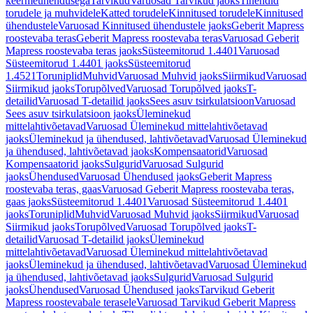
keermeühendusega
Tarvikud
Varuosad Tarvikud jaoks
Tihendid
torudele ja muhvidele
Katted torudele
Kinnitused torudele
Kinnitused
ühendustele
Varuosad Kinnitused ühendustele jaoks
Geberit Mapress
roostevaba teras
Geberit Mapress roostevaba teras
Varuosad Geberit
Mapress roostevaba teras jaoks
Süsteemitorud 1.4401
Varuosad
Süsteemitorud 1.4401 jaoks
Süsteemitorud
1.4521
Toruniplid
Muhvid
Varuosad Muhvid jaoks
Siirmikud
Varuosad
Siirmikud jaoks
Torupõlved
Varuosad Torupõlved jaoks
T-
detailid
Varuosad T-detailid jaoks
Sees asuv tsirkulatsioon
Varuosad
Sees asuv tsirkulatsioon jaoks
Üleminekud
mittelahtivõetavad
Varuosad Üleminekud mittelahtivõetavad
jaoks
Üleminekud ja ühendused, lahtivõetavad
Varuosad Üleminekud
ja ühendused, lahtivõetavad jaoks
Kompensaatorid
Varuosad
Kompensaatorid jaoks
Sulgurid
Varuosad Sulgurid
jaoks
Ühendused
Varuosad Ühendused jaoks
Geberit Mapress
roostevaba teras, gaas
Varuosad Geberit Mapress roostevaba teras,
gaas jaoks
Süsteemitorud 1.4401
Varuosad Süsteemitorud 1.4401
jaoks
Toruniplid
Muhvid
Varuosad Muhvid jaoks
Siirmikud
Varuosad
Siirmikud jaoks
Torupõlved
Varuosad Torupõlved jaoks
T-
detailid
Varuosad T-detailid jaoks
Üleminekud
mittelahtivõetavad
Varuosad Üleminekud mittelahtivõetavad
jaoks
Üleminekud ja ühendused, lahtivõetavad
Varuosad Üleminekud
ja ühendused, lahtivõetavad jaoks
Sulgurid
Varuosad Sulgurid
jaoks
Ühendused
Varuosad Ühendused jaoks
Tarvikud Geberit
Mapress roostevabale terasele
Varuosad Tarvikud Geberit Mapress