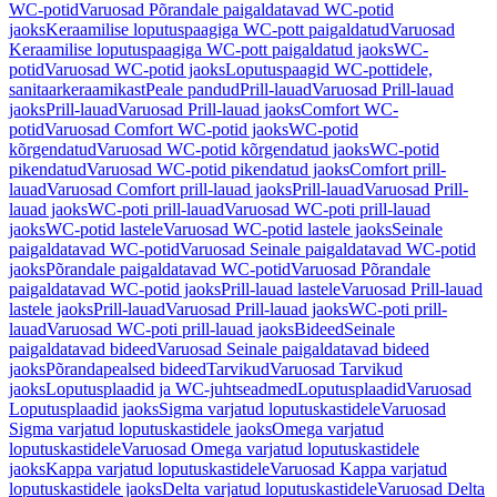
WC-potid
Varuosad Põrandale paigaldatavad WC-potid
jaoks
Keraamilise loputuspaagiga WC-pott paigaldatud
Varuosad
Keraamilise loputuspaagiga WC-pott paigaldatud jaoks
WC-
potid
Varuosad WC-potid jaoks
Loputuspaagid WC-pottidele,
sanitaarkeraamikast
Peale pandud
Prill-lauad
Varuosad Prill-lauad
jaoks
Prill-lauad
Varuosad Prill-lauad jaoks
Comfort WC-
potid
Varuosad Comfort WC-potid jaoks
WC-potid
kõrgendatud
Varuosad WC-potid kõrgendatud jaoks
WC-potid
pikendatud
Varuosad WC-potid pikendatud jaoks
Comfort prill-
lauad
Varuosad Comfort prill-lauad jaoks
Prill-lauad
Varuosad Prill-
lauad jaoks
WC-poti prill-lauad
Varuosad WC-poti prill-lauad
jaoks
WC-potid lastele
Varuosad WC-potid lastele jaoks
Seinale
paigaldatavad WC-potid
Varuosad Seinale paigaldatavad WC-potid
jaoks
Põrandale paigaldatavad WC-potid
Varuosad Põrandale
paigaldatavad WC-potid jaoks
Prill-lauad lastele
Varuosad Prill-lauad
lastele jaoks
Prill-lauad
Varuosad Prill-lauad jaoks
WC-poti prill-
lauad
Varuosad WC-poti prill-lauad jaoks
Bideed
Seinale
paigaldatavad bideed
Varuosad Seinale paigaldatavad bideed
jaoks
Põrandapealsed bideed
Tarvikud
Varuosad Tarvikud
jaoks
Loputusplaadid ja WC-juhtseadmed
Loputusplaadid
Varuosad
Loputusplaadid jaoks
Sigma varjatud loputuskastidele
Varuosad
Sigma varjatud loputuskastidele jaoks
Omega varjatud
loputuskastidele
Varuosad Omega varjatud loputuskastidele
jaoks
Kappa varjatud loputuskastidele
Varuosad Kappa varjatud
loputuskastidele jaoks
Delta varjatud loputuskastidele
Varuosad Delta