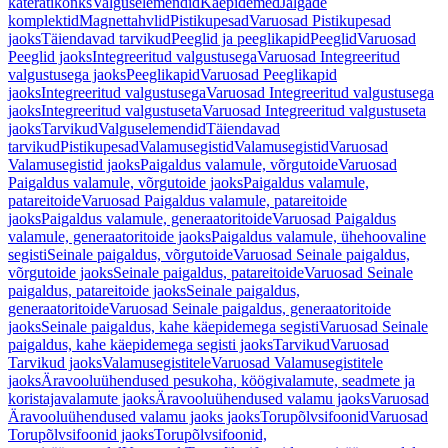
käterätikonks
Valguselemendid
Käepidemed
Jalgade
komplektid
Magnettahvlid
Pistikupesad
Varuosad Pistikupesad
jaoks
Täiendavad tarvikud
Peeglid ja peeglikapid
Peeglid
Varuosad
Peeglid jaoks
Integreeritud valgustusega
Varuosad Integreeritud
valgustusega jaoks
Peeglikapid
Varuosad Peeglikapid
jaoks
Integreeritud valgustusega
Varuosad Integreeritud valgustusega
jaoks
Integreeritud valgustuseta
Varuosad Integreeritud valgustuseta
jaoks
Tarvikud
Valguselemendid
Täiendavad
tarvikud
Pistikupesad
Valamusegistid
Valamusegistid
Varuosad
Valamusegistid jaoks
Paigaldus valamule, võrgutoide
Varuosad
Paigaldus valamule, võrgutoide jaoks
Paigaldus valamule,
patareitoide
Varuosad Paigaldus valamule, patareitoide
jaoks
Paigaldus valamule, generaatoritoide
Varuosad Paigaldus
valamule, generaatoritoide jaoks
Paigaldus valamule, ühehoovaline
segisti
Seinale paigaldus, võrgutoide
Varuosad Seinale paigaldus,
võrgutoide jaoks
Seinale paigaldus, patareitoide
Varuosad Seinale
paigaldus, patareitoide jaoks
Seinale paigaldus,
generaatoritoide
Varuosad Seinale paigaldus, generaatoritoide
jaoks
Seinale paigaldus, kahe käepidemega segisti
Varuosad Seinale
paigaldus, kahe käepidemega segisti jaoks
Tarvikud
Varuosad
Tarvikud jaoks
Valamusegistitele
Varuosad Valamusegistitele
jaoks
Äravooluühendused pesukoha, köögivalamute, seadmete ja
koristajavalamute jaoks
Äravooluühendused valamu jaoks
Varuosad
Äravooluühendused valamu jaoks jaoks
Torupõlvsifoonid
Varuosad
Torupõlvsifoonid jaoks
Torupõlvsifoonid,