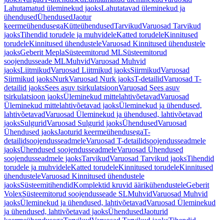
Lahutamatud üleminekud jaoks
Lahutatavad üleminekud ja
ühendused
Ühendused
Jaotur
keermeühendusega
Kütteühendused
Tarvikud
Varuosad Tarvikud
jaoks
Tihendid torudele ja muhvidele
Katted torudele
Kinnitused
torudele
Kinnitused ühendustele
Varuosad Kinnitused ühendustele
jaoks
Geberit Mepla
Süsteemitorud ML
Süsteemitorud
soojendusseade ML
Muhvid
Varuosad Muhvid
jaoks
Liitmikud
Varuosad Liitmikud jaoks
Siirmikud
Varuosad
Siirmikud jaoks
Nurk
Varuosad Nurk jaoks
T-detailid
Varuosad T-
detailid jaoks
Sees asuv tsirkulatsioon
Varuosad Sees asuv
tsirkulatsioon jaoks
Üleminekud mittelahtivõetavad
Varuosad
Üleminekud mittelahtivõetavad jaoks
Üleminekud ja ühendused,
lahtivõetavad
Varuosad Üleminekud ja ühendused, lahtivõetavad
jaoks
Sulgurid
Varuosad Sulgurid jaoks
Ühendused
Varuosad
Ühendused jaoks
Jaoturid keermeühendusega
T-
detailidsoojendusseadmele
Varuosad T-detailidsoojendusseadmele
jaoks
Ühendused soojendusseadmele
Varuosad Ühendused
soojendusseadmele jaoks
Tarvikud
Varuosad Tarvikud jaoks
Tihendid
torudele ja muhvidele
Katted torudele
Kinnitused torudele
Kinnitused
ühendustele
Varuosad Kinnitused ühendustele
jaoks
Süsteemitihendid
Komplektid kruvid äärikühendustele
Geberit
Volex
Süsteemitorud soojendusseade SL
Muhvid
Varuosad Muhvid
jaoks
Üleminekud ja ühendused, lahtivõetavad
Varuosad Üleminekud
ja ühendused, lahtivõetavad jaoks
Ühendused
Jaoturid