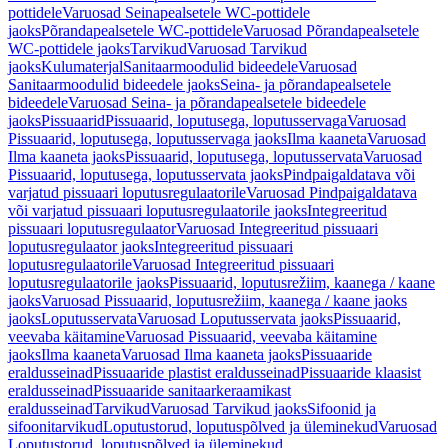
pottidele
Varuosad Seinapealsetele WC-pottidele
jaoks
Põrandapealsetele WC-pottidele
Varuosad Põrandapealsetele
WC-pottidele jaoks
Tarvikud
Varuosad Tarvikud
jaoks
Kulumaterjal
Sanitaarmoodulid bideedele
Varuosad
Sanitaarmoodulid bideedele jaoks
Seina- ja põrandapealsetele
bideedele
Varuosad Seina- ja põrandapealsetele bideedele
jaoks
Pissuaarid
Pissuaarid, loputusega, loputusservaga
Varuosad
Pissuaarid, loputusega, loputusservaga jaoks
Ilma kaaneta
Varuosad
Ilma kaaneta jaoks
Pissuaarid, loputusega, loputusservata
Varuosad
Pissuaarid, loputusega, loputusservata jaoks
Pindpaigaldatava või
varjatud pissuaari loputusregulaatorile
Varuosad Pindpaigaldatava
või varjatud pissuaari loputusregulaatorile jaoks
Integreeritud
pissuaari loputusregulaator
Varuosad Integreeritud pissuaari
loputusregulaator jaoks
Integreeritud pissuaari
loputusregulaatorile
Varuosad Integreeritud pissuaari
loputusregulaatorile jaoks
Pissuaarid, loputusrežiim, kaanega / kaane
jaoks
Varuosad Pissuaarid, loputusrežiim, kaanega / kaane jaoks
jaoks
Loputusservata
Varuosad Loputusservata jaoks
Pissuaarid,
veevaba käitamine
Varuosad Pissuaarid, veevaba käitamine
jaoks
Ilma kaaneta
Varuosad Ilma kaaneta jaoks
Pissuaaride
eraldusseinad
Pissuaaride plastist eraldusseinad
Pissuaaride klaasist
eraldusseinad
Pissuaaride sanitaarkeraamikast
eraldusseinad
Tarvikud
Varuosad Tarvikud jaoks
Sifoonid ja
sifoonitarvikud
Loputustorud, loputuspõlved ja üleminekud
Varuosad
Loputustorud, loputuspõlved ja üleminekud