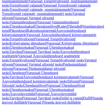
ruumisäästumudel
Varuosad Torupõlvsifoonid, ruumisäästumudel
jaoks
Torusifoonid valamule
Varuosad Torusifoonid valamule
jaoks
Torusifoonid valamule, ruumisäästumudel
Varuosad
Torusifoonid valamule, ruumisäästumudel jaoks
Varjatud
sifoonid
Varuosad Varjatud sifoonid
jaoks
Valamuühendused
Varuosad Valamuühendused
jaoks
Ühendusotsakud
Ühenduspõlved
Katted
Tihendid
Põrandapealsed
torud
Pikendused
Rakendussüsteemid
Äravooluühendused
köögivalamutele
Varuosad Äravooluühendused köögivalamutele
jaoks
Torupõlvsifoonid
Varuosad Torupõlvsifoonid
jaoks
Köögivalamu ühendused
Varuosad Köögivalamu ühendused
jaoks
Ühendusotsakud
Varuosad Ühendusotsakud
jaoks
Tarvikud
Varuosad Tarvikud jaoks
Äravooluühendused
seadmetele
Varuosad Äravooluühendused seadmetele
jaoks
Torupõlvsifoonid
Varuosad Torupõlvsifoonid jaoks
Varjatud
sifoonid
Varuosad Varjatud sifoonid jaoks
Pindpaigaldatud
sifoonid
Varuosad Pindpaigaldatud sifoonid
jaoks
Ühendused
Varuosad Ühendused
jaoks
Tarvikud
Äravooluühendused koristajavalamule
Varuosad
Äravooluühendused koristajavalamule jaoks
Sifoonid
Varuosad
Sifoonid jaoks
Ühenduspõlved
Varuosad Ühenduspõlved
jaoks
Ühendusotsakud
Varuosad Ühendusotsakud
jaoks
Äravooluventiilid
Varuosad Äravooluventiilid
jaoks
Tarvikud
Varuosad Tarvikud jaoks
Dušid ja vannid
Dušš
Põranda
äravool duššidele
Varuosad Põranda äravool duššidele