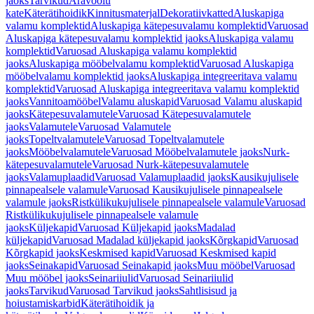
jaoks
Tarvikud
Äravoolu
kate
Käterätihoidik
Kinnitusmaterjal
Dekoratiivkatted
Aluskapiga
valamu komplektid
Aluskapiga kätepesuvalamu komplektid
Varuosad
Aluskapiga kätepesuvalamu komplektid jaoks
Aluskapiga valamu
komplektid
Varuosad Aluskapiga valamu komplektid
jaoks
Aluskapiga mööbelvalamu komplektid
Varuosad Aluskapiga
mööbelvalamu komplektid jaoks
Aluskapiga integreeritava valamu
komplektid
Varuosad Aluskapiga integreeritava valamu komplektid
jaoks
Vannitoamööbel
Valamu aluskapid
Varuosad Valamu aluskapid
jaoks
Kätepesuvalamutele
Varuosad Kätepesuvalamutele
jaoks
Valamutele
Varuosad Valamutele
jaoks
Topeltvalamutele
Varuosad Topeltvalamutele
jaoks
Mööbelvalamutele
Varuosad Mööbelvalamutele jaoks
Nurk-
kätepesuvalamutele
Varuosad Nurk-kätepesuvalamutele
jaoks
Valamuplaadid
Varuosad Valamuplaadid jaoks
Kausikujulisele
pinnapealsele valamule
Varuosad Kausikujulisele pinnapealsele
valamule jaoks
Ristkülikukujulisele pinnapealsele valamule
Varuosad
Ristkülikukujulisele pinnapealsele valamule
jaoks
Küljekapid
Varuosad Küljekapid jaoks
Madalad
küljekapid
Varuosad Madalad küljekapid jaoks
Kõrgkapid
Varuosad
Kõrgkapid jaoks
Keskmised kapid
Varuosad Keskmised kapid
jaoks
Seinakapid
Varuosad Seinakapid jaoks
Muu mööbel
Varuosad
Muu mööbel jaoks
Seinariiulid
Varuosad Seinariiulid
jaoks
Tarvikud
Varuosad Tarvikud jaoks
Sahtlisisud ja
hoiustamiskarbid
Käterätihoidik ja