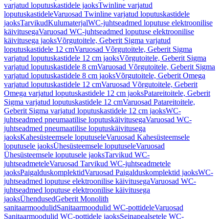
varjatud loputuskastidele jaoks
Twinline varjatud
loputuskastidele
Varuosad Twinline varjatud loputuskastidele
jaoks
Tarvikud
Kulumaterjal
WC-juhtseadmed loputuse elektroonilise
käivitusega
Varuosad WC-juhtseadmed loputuse elektroonilise
käivitusega jaoks
Võrgutoitele, Geberit Sigma varjatud
loputuskastidele 12 cm
Varuosad Võrgutoitele, Geberit Sigma
varjatud loputuskastidele 12 cm jaoks
Võrgutoitele, Geberit Sigma
varjatud loputuskastidele 8 cm
Varuosad Võrgutoitele, Geberit Sigma
varjatud loputuskastidele 8 cm jaoks
Võrgutoitele, Geberit Omega
varjatud loputuskastidele 12 cm
Varuosad Võrgutoitele, Geberit
Omega varjatud loputuskastidele 12 cm jaoks
Patareitoitele, Geberit
Sigma varjatud loputuskastidele 12 cm
Varuosad Patareitoitele,
Geberit Sigma varjatud loputuskastidele 12 cm jaoks
WC-
juhtseadmed pneumaatilise loputuskäivitusega
Varuosad WC-
juhtseadmed pneumaatilise loputuskäivitusega
jaoks
Kahesüsteemsele loputusele
Varuosad Kahesüsteemsele
loputusele jaoks
Ühesüsteemsele loputusele
Varuosad
Ühesüsteemsele loputusele jaoks
Tarvikud WC-
juhtseadmetele
Varuosad Tarvikud WC-juhtseadmetele
jaoks
Paigalduskomplektid
Varuosad Paigalduskomplektid jaoks
WC-
juhtseadmed loputuse elektroonilise käivitusega
Varuosad WC-
juhtseadmed loputuse elektroonilise käivitusega
jaoks
Ühendused
Geberit Monolith
sanitaarmoodulid
Sanitaarmoodulid WC-pottidele
Varuosad
Sanitaarmoodulid WC-pottidele jaoks
Seinapealsetele WC-