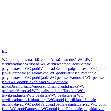
EE
WC-potid ja pissuaarid
Geberit AquaClean dušš-WC-d
WC-
tervikseadmed
Varuosad WC-tervikseadmed jaoks
Seinale
paigaldatavad WC-potid
Varuosad Seinale paigaldatavad WC-potid
jaoks
Põrandale paigaldatavad WC-potid
Varuosad Põrandale
paigaldatavad WC-potid jaoks
WC-pealised
Varuosad WC-pealised
jaoks
WC-pottidele
Varuosad WC-pottidele
jaoks
Disainplaadid
Varuosad Disainplaadid jaoks
WC-
pealistele
Varuosad WC-pealistele jaoks
Tarvikud
WC-
tervikseadmetele
WC-pealistele
WC-pealistele ja WC-
tervikseadmetele
Kulumaterjal
WC-potid ja prill-lauad
Seinale
paigaldatavad WC-potid
Varuosad Seinale paigaldatavad WC-potid
jaoks
WC-potid
Varuosad WC-potid jaoks
Põrandale paigaldatavad