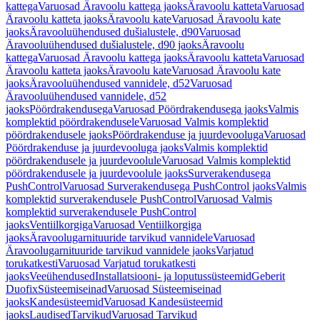
kattega
Varuosad Äravoolu kattega jaoks
Äravoolu katteta
Varuosad
Äravoolu katteta jaoks
Äravoolu kate
Varuosad Äravoolu kate
jaoks
Äravooluühendused dušialustele, d90
Varuosad
Äravooluühendused dušialustele, d90 jaoks
Äravoolu
kattega
Varuosad Äravoolu kattega jaoks
Äravoolu katteta
Varuosad
Äravoolu katteta jaoks
Äravoolu kate
Varuosad Äravoolu kate
jaoks
Äravooluühendused vannidele, d52
Varuosad
Äravooluühendused vannidele, d52
jaoks
Pöördrakendusega
Varuosad Pöördrakendusega jaoks
Valmis
komplektid pöördrakendusele
Varuosad Valmis komplektid
pöördrakendusele jaoks
Pöördrakenduse ja juurdevooluga
Varuosad
Pöördrakenduse ja juurdevooluga jaoks
Valmis komplektid
pöördrakendusele ja juurdevoolule
Varuosad Valmis komplektid
pöördrakendusele ja juurdevoolule jaoks
Surverakendusega
PushControl
Varuosad Surverakendusega PushControl jaoks
Valmis
komplektid surverakendusele PushControl
Varuosad Valmis
komplektid surverakendusele PushControl
jaoks
Ventiilkorgiga
Varuosad Ventiilkorgiga
jaoks
Äravoolugarnituuride tarvikud vannidele
Varuosad
Äravoolugarnituuride tarvikud vannidele jaoks
Varjatud
torukatkesti
Varuosad Varjatud torukatkesti
jaoks
Veeühendused
Installatsiooni- ja loputussüsteemid
Geberit
Duofix
Süsteemiseinad
Varuosad Süsteemiseinad
jaoks
Kandesüsteemid
Varuosad Kandesüsteemid
jaoks
Laudised
Tarvikud
Varuosad Tarvikud