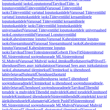
loputuskastid jaoks
Loputustorud
Tarvikud
Täite- ja
loputusventiilid
Täiteventiilid
Varuosad Täiteventiilid
jaoks
Täiteventiilid varjatud loputuskastidele
Varuosad Täiteventiilid
varjatud loputuskastidele jaoks
Täiteventiilid keraamilistele
loputuskastidele
Varuosad Täiteventiilid keraamilistele
loputuskastidele jaoks
Täiteventiilid loputuskastidele
universaalsed
Varuosad Täiteventiilid loputuskastidele universaalsed
jaoks
Loputusventiilid
Varuosad Loputusventiilid
jaoks
Kahesüsteemne loputus
Varuosad Kahesüsteemne loputus
jaoks
Sisegarnituurid
Varuosad Sisegarnituurid jaoks
Kahesüsteemne
loputus
Varuosad Kahesüsteemne loputus
jaoks
Tarvikud
Triger
Toitesüsteemid
Geberit FlowFit
Süsteemitorud
ML
Süsteemitorud soojendusseade ML
Süsteemitorud
SL
Muhvid
Varuosad Muhvid jaoks
Liitmikud
Redutseerijad
Põlved
T-
ühendused
Sees asuv tsirkulatsioon
Varuosad Sees asuv tsirkulatsioon
jaoks
Lahutamatud üleminekud
Üleminekud ja ühendused,
lahtivõetavad
Sulgurid
Ühendused
Jaoturid
keermeühendusega
Pressühendusega jaotur
T-ühendused
soojendusseadmele
Üleminekud ja ühendused soojendusseadmele,
lahtivõetavad
Ühendused soojendusseadmele
Tarvikud
Tihendid
torudele ja muhvidele
Tihendid muhvidele
Katted torudele
Kinnitused
torudele
Kinnitused ühendustele
Süsteemitihendid
Komplektid kruvid
äärikühendustele
Kulumaterjal
Geberit PushFit
Süsteemitorud
ML
Süsteemitorud soojendusseade ML
Muhvid
Varuosad Muhvid
jaoks
Nurgad
T-ühendused
Lahutamatud üleminekud
Varuosad