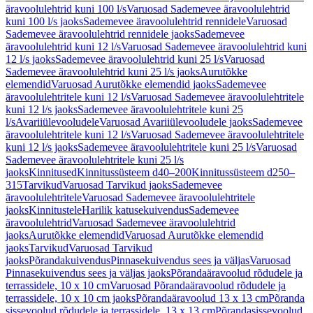
äravoolulehtrid kuni 100 l/s
Varuosad Sademevee äravoolulehtrid
kuni 100 l/s jaoks
Sademevee äravoolulehtrid rennidele
Varuosad
Sademevee äravoolulehtrid rennidele jaoks
Sademevee
äravoolulehtrid kuni 12 l/s
Varuosad Sademevee äravoolulehtrid kuni
12 l/s jaoks
Sademevee äravoolulehtrid kuni 25 l/s
Varuosad
Sademevee äravoolulehtrid kuni 25 l/s jaoks
Aurutõkke
elemendid
Varuosad Aurutõkke elemendid jaoks
Sademevee
äravoolulehtritele kuni 12 l/s
Varuosad Sademevee äravoolulehtritele
kuni 12 l/s jaoks
Sademevee äravoolulehtritele kuni 25
l/s
Avariiülevooludele
Varuosad Avariiülevooludele jaoks
Sademevee
äravoolulehtritele kuni 12 l/s
Varuosad Sademevee äravoolulehtritele
kuni 12 l/s jaoks
Sademevee äravoolulehtritele kuni 25 l/s
Varuosad
Sademevee äravoolulehtritele kuni 25 l/s
jaoks
Kinnitused
Kinnitussüsteem d40–200
Kinnitussüsteem d250–
315
Tarvikud
Varuosad Tarvikud jaoks
Sademevee
äravoolulehtritele
Varuosad Sademevee äravoolulehtritele
jaoks
Kinnitustele
Harilik katusekuivendus
Sademevee
äravoolulehtrid
Varuosad Sademevee äravoolulehtrid
jaoks
Aurutõkke elemendid
Varuosad Aurutõkke elemendid
jaoks
Tarvikud
Varuosad Tarvikud
jaoks
Põrandakuivendus
Pinnasekuivendus sees ja väljas
Varuosad
Pinnasekuivendus sees ja väljas jaoks
Põrandaäravoolud rõdudele ja
terrassidele, 10 x 10 cm
Varuosad Põrandaäravoolud rõdudele ja
terrassidele, 10 x 10 cm jaoks
Põrandaäravoolud 13 x 13 cm
Põranda
sissevoolud rõdudele ja terrassidele, 13 x 13 cm
Põrandasissevoolud