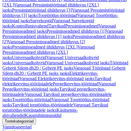
[2XL]
Varuosad Pressimistööriistad ühilduvus [2XL]
jaoks
Pressimistööriistad ühilduvus [3]
Varuosad Pressimistööriistad
ühilduvus [3] jaoks
Toortöötlus-tööriistad
Varuosad Toortöötlus-
tööriistad jaoks
Survekorgid
Varuosad Survekorgid
jaoks
Kontrollimisvahend
Tarvikud
Pressimisseadmed
Varuosad
Pressimisseadmed jaoks
Pressimisseadmed ühilduvus [1]
Varuosad
Pressimisseadmed ühilduvus [1] jaoks
Pressimisseadmed ühilduvus
[2]
Varuosad Pressimisseadmed ühilduvus [2]
jaoks
Pressimisseadmed ühilduvus [2XL]
Varuosad
Pressimisseadmed ühilduvus [2XL]
jaoks
Universaalkohvrid
Varuosad Universaalkohvrid
jaoks
Universaalkohvrid
Varuosad Universaalkohvrid jaoks
Tööriistad
Geberit Silent-db20 / Geberit PE jaoks
Varuosad Tööriistad Geberit
Silent-db20 / Geberit PE jaoks jaoks
Elektrikeevitus-
tööriistad
Varuosad Elektrikeevitus-tööriistad jaoks
Tarvikud
elektrikeevitus-tööriistadele
Peegelkeevitus-tööriistad
Varuosad
Peegelkeevitus-tööriistad jaoks
Tarvikud peegelkeevitus-
tööriistadele
Varuosad Tarvikud peegelkeevitus-tööriistadele
jaoks
Toortöötlus-tööriistad
Varuosad Toortöötlus-tööriistad
jaoks
Tarvikud torutöötlus-tööriistadele
Varuosad Tarvikud
torutöötlus-tööriistadele jaoks
Käsitsemis-
abivahendid
Kaugjuhtimispuldid
Tootekategooriad
Vannitoaseeriad