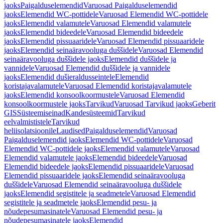
jaoks
Paigalduselemendid
Varuosad Paigalduselemendid
jaoks
Elemendid WC-pottidele
Varuosad Elemendid WC-pottidele
jaoks
Elemendid valamutele
Varuosad Elemendid valamutele
jaoks
Elemendid bideedele
Varuosad Elemendid bideedele
jaoks
Elemendid pissuaaridele
Varuosad Elemendid pissuaaridele
jaoks
Elemendid seinaäravooluga duššidele
Varuosad Elemendid
seinaäravooluga duššidele jaoks
Elemendid duššidele ja
vannidele
Varuosad Elemendid duššidele ja vannidele
jaoks
Elemendid dušieraldusseintele
Elemendid
koristajavalamutele
Varuosad Elemendid koristajavalamutele
jaoks
Elemendid konsoolkoormustele
Varuosad Elemendid
konsoolkoormustele jaoks
Tarvikud
Varuosad Tarvikud jaoks
Geberit
GIS
Süsteemiseinad
Kandesüsteemid
Tarvikud
eelvalmististele
Tarvikud
heliisolatsioonile
Laudised
Paigalduselemendid
Varuosad
Paigalduselemendid jaoks
Elemendid WC-pottidele
Varuosad
Elemendid WC-pottidele jaoks
Elemendid valamutele
Varuosad
Elemendid valamutele jaoks
Elemendid bideedele
Varuosad
Elemendid bideedele jaoks
Elemendid pissuaaridele
Varuosad
Elemendid pissuaaridele jaoks
Elemendid seinaäravooluga
duššidele
Varuosad Elemendid seinaäravooluga duššidele
jaoks
Elemendid segistitele ja seadmetele
Varuosad Elemendid
segistitele ja seadmetele jaoks
Elemendid pesu- ja
nõudepesumasinatele
Varuosad Elemendid pesu- ja
nõudepesumasinatele jaoks
Elemendid