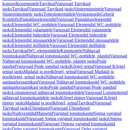
konsoolkoormustele
Tarvikud
Varuosad Tarvikud
jaoks
Tarvikud
Varuosad Tarvikud jaoks
Süsteemiseintele
Varuosad
Süsteemiseintele jaoks
Toitesüsteemidele
Veeärastusele
Geberit
Kombifix
Paigalduselemendid
Varuosad Paigalduselemendid
jaoks
Elemendid WC-pottidele
Varuosad Elemendid WC-pottidele
jaoks
Elemendid valamutele
Varuosad Elemendid valamutele
jaoks
Elemendid bideedele
Varuosad Elemendid bideedele
jaoks
Elemendid pissuaaridele
Varuosad Elemendid pissuaaridele
jaoks
Elemendid duššidele
Varuosad Elemendid duššidele
jaoks
Tarvikud
WC-elementidele
Kinnitustele
Nähtavad
loputuskastid
Nähtavad loputuskastid WC-pottidele, plastist
Varuosad
Nähtavad loputuskastid WC-pottidele, plastist jaoks
Peale
pandud
Varuosad Peale pandud jaoks
Kõrgel seinal
Varuosad Kõrgel
seinal jaoks
Madalal ja poolkõrgel, seinal
Varuosad Madalal ja
poolkõrgel, seinal jaoks
Nähtavad loputuskastid WC-pottidele,
sanitaarkeraamikast
Varuosad Nähtavad loputuskastid WC-pottidele,
sanitaarkeraamikast jaoks
Peale pandud
Varuosad Peale pandud
jaoks
Loputustorud nähtavad loputuskastidele
Varuosad Loputustorud
nähtavad loputuskastidele jaoks
Kõrgel rippuv
Varuosad Kõrgel
rippuv jaoks
Madalal ja poolkõrgel, seinal
Tarvikud
Varuosad
Tarvikud jaoks
Ühendused
Varuosad Ühendused
jaoks
Nurkventiilid
Mansetid
Varjatud loputuskastid
Sigma varjatud
loputuskastid
Varuosad Sigma varjatud loputuskastid jaoks
Omega
varjatud loputuskastid
Varuosad Omega varjatud loputuskastid
jaoks
Delta varjatud loputuskastid
Varuosad Delta varjatud