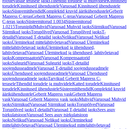
roostevabale terasele jaoks
Tihendid torudele ja muhvidele
Kinnitused
torudele
Kinnitused ühendustele
Varuosad Kinnitused ühendustele
jaoks
Süsteemitihendid
Komplektid kruvid äärikühendustele
Geberit
Mapress C-teras
Geberit Mapress C-teras
Varuosad Geberit Mapress
C-teras jaoks
Süsteemitorud 1.0034
Süsteemitorud
1.0215
Toruniplid
Muhvid
Varuosad Muhvid jaoks
Siirmikud
Varuosad
Siirmikud jaoks
Torupõlved
Varuosad Torupõlved jaoks
T-
detailid
Varuosad T-detailid jaoks
Nelikud
Varuosad Nelikud
jaoks
Üleminekud mittelahtivõetavad
Varuosad Üleminekud
mittelahtivõetavad jaoks
Üleminekud ja ühendused,
lahtivõetavad
Varuosad Üleminekud ja ühendused, lahtivõetavad
jaoks
Kompensaatorid
Varuosad Kompensaatorid
jaoks
Sulgurid
Varuosad Sulgurid jaoks
T-detailid
soojendusseadmele
Varuosad T-detailid soojendusseadmele
jaoks
Ühendused soojendusseadmele
Varuosad Ühendused
soojendusseadmele jaoks
Tarvikud Geberit Mapress C-
terasele
Tihendid torudele ja muhvidele
Katted torudele
Kinnitused
torudele
Kinnitused ühendustele
Süsteemitihendid
Komplektid kruvid
äärikühendustele
Geberit Mapress vask
Geberit Mapress
vask
Varuosad Geberit Mapress vask jaoks
Muhvid
Varuosad Muhvid
jaoks
Siirmikud
Varuosad Siirmikud jaoks
Torupõlved
Varuosad
Torupõlved jaoks
T-detailid
Varuosad T-detailid jaoks
Sees asuv
tsirkulatsioon
Varuosad Sees asuv tsirkulatsioon
jaoks
Nelikud
Varuosad Nelikud jaoks
Üleminekud
mittelahtivõetavad
Varuosad Üleminekud mittelahtivõetavad