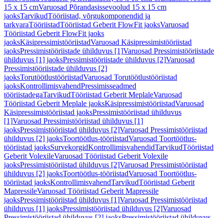
15 x 15 cm
Varuosad Põrandasissevoolud 15 x 15 cm
jaoks
Tarvikud
Tööriistad, võrgukomponendid ja
tarkvara
Tööriistad
Tööriistad Geberit FlowFit jaoks
Varuosad
Tööriistad Geberit FlowFit jaoks
jaoks
Käsipressimistööriistad
Varuosad Käsipressimistööriistad
jaoks
Pressimistööriistade ühilduvus [1]
Varuosad Pressimistööriistade
ühilduvus [1] jaoks
Pressimistööriistade ühilduvus [2]
Varuosad
Pressimistööriistade ühilduvus [2]
jaoks
Torutöötlustööriistad
Varuosad Torutöötlustööriistad
jaoks
Kontrollimisvahend
Pressimisseadmed
tööriistadega
Tarvikud
Tööriistad Geberit Meplale
Varuosad
Tööriistad Geberit Meplale jaoks
Käsipressimistööriistad
Varuosad
Käsipressimistööriistad jaoks
Pressimistööriistad ühilduvus
[1]
Varuosad Pressimistööriistad ühilduvus [1]
jaoks
Pressimistööriistad ühilduvus [2]
Varuosad Pressimistööriistad
ühilduvus [2] jaoks
Toortöötlus-tööriistad
Varuosad Toortöötlus-
tööriistad jaoks
Survekorgid
Kontrollimisvahendid
Tarvikud
Tööriistad
Geberit Volexile
Varuosad Tööriistad Geberit Volexile
jaoks
Pressimistööriistad ühilduvus [2]
Varuosad Pressimistööriistad
ühilduvus [2] jaoks
Toortöötlus-tööriistad
Varuosad Toortöötlus-
tööriistad jaoks
Kontrollimisvahend
Tarvikud
Tööriistad Geberit
Mapressile
Varuosad Tööriistad Geberit Mapressile
jaoks
Pressimistööriistad ühilduvus [1]
Varuosad Pressimistööriistad
ühilduvus [1] jaoks
Pressimistööriistad ühilduvus [2]
Varuosad
Pressimistööriistad ühilduvus [2] jaoks
Pressimistööriistad ühilduvus