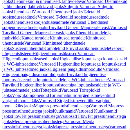
jaoks
Üleminekud ja ühendused, lahtivõetavad
Varuosad Üleminekud
ja ühendused, lahtivõetavad jaoks
Sulgurid
Varuosad Sulgurid
jaoks
Ühendused
Varuosad Ühendused jaoks
T-detailid
soojendusseadmele
Varuosad T-detailid soojendusseadmele
jaoks
Ühendused soojendusseadmele
Varuosad Ühendused
soojendusseadmele jaoks
Tarvikud Geberit Mapressile vask
Varuosad
Tarvikud Geberit Mapressile vask jaoks
Tihendid torudele ja
muhvidele
Katted torudele
Kinnitused torudele
Kinnitused
ühendustele
Varuosad Kinnitused ühendustele
jaoks
Süsteemitihendid
Komplektid kruvid äärikühendustele
Geberit
hügieenisüsteem
Hügieeniloputusüksused
Varuosad
Hügieeniloputusüksused jaoks
Hügieenilise loputusega loputuskastid
ja WC-juhtseadmed
Varuosad Hügieenilise loputusega loputuskastid
ja WC-juhtseadmed jaoks
Hügieeni-paigaldusmoodulid
Varuosad
Hügieeni-paigaldusmoodulid jaoks
Tarvikud hügieenilise
loputussüsteemiga loputuskastidele ja WC-juhtseadmetele
Varuosad
Tarvikud hügieenilise loputussüsteemiga loputuskastidele ja WC-
juhtseadmetele jaoks
Toiteplokid
Varuosad Toiteplokid
jaoks
Võrgukomponendid
Toruarmatuurid
Sirged istmeventiilid
varjatud montaažiks
Varuosad Sirged istmeventiilid varjatud
montaažiks jaoks
Mapress pressimisühendustega
Varuosad Mapress
pressimisühendustega jaoks
Kuulkraanid
Varuosad Kuulkraanid
jaoks
FlowFit pressühendustega
Varuosad FlowFit pressühendustega
jaoks
Mepla pressimisühendustega
Varuosad Mepla
pressimisühendustega jaoks
Mapress pressimisühendustega
Varuosad