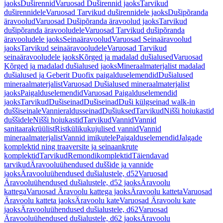
jaoks
Duširennid
Varuosad Duširennid jaoks
Tarvikud
duširennidele
Varuosad Tarvikud duširennidele jaoks
Dušipõranda
äravoolud
Varuosad Dušipõranda äravoolud jaoks
Tarvikud
dušipõranda äravooludele
Varuosad Tarvikud dušipõranda
äravooludele jaoks
Seinaäravoolud
Varuosad Seinaäravoolud
jaoks
Tarvikud seinaäravooludele
Varuosad Tarvikud
seinaäravooludele jaoks
Kõrged ja madalad dušialused
Varuosad
Kõrged ja madalad dušialused jaoks
Mineraalmaterjalist madalad
dušialused ja Geberit Duofix paigalduselemendid
Dušialused
mineraalmaterjalist
Varuosad Dušialused mineraalmaterjalist
jaoks
Paigalduselemendid
Varuosad Paigalduselemendid
jaoks
Tarvikud
Dušiseinad
Dušiseinad
Duši külgseinad walk-in
duššiseinale
Vannieraldusseinad
Dušiuksed
Tarvikud
Nišši hoiukastid
duššidele
Nišši hoiukastid
Tarvikud
Vannid
Vannid
sanitaarakrüülist
Ristkülikukujulised vannid
Vannid
mineraalmaterjalist
Vannid imikutele
Paigalduselemendid
Jalgade
komplektid ning traaversite ja seinaankrute
komplektid
Tarvikud
Remondikomplektid
Täiendavad
tarvikud
Äravooluühendused duššide ja vannide
jaoks
Äravooluühendused dušialustele, d52
Varuosad
Äravooluühendused dušialustele, d52 jaoks
Äravoolu
kattega
Varuosad Äravoolu kattega jaoks
Äravoolu katteta
Varuosad
Äravoolu katteta jaoks
Äravoolu kate
Varuosad Äravoolu kate
jaoks
Äravooluühendused dušialustele, d62
Varuosad
Äravooluühendused dušialustele, d62 jaoks
Äravoolu