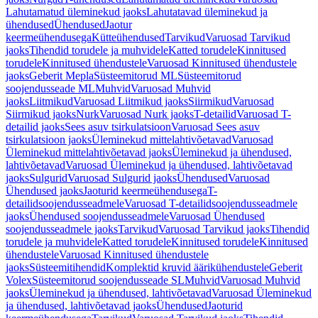
Lahutamatud üleminekud jaoks
Lahutatavad üleminekud ja
ühendused
Ühendused
Jaotur
keermeühendusega
Kütteühendused
Tarvikud
Varuosad Tarvikud
jaoks
Tihendid torudele ja muhvidele
Katted torudele
Kinnitused
torudele
Kinnitused ühendustele
Varuosad Kinnitused ühendustele
jaoks
Geberit Mepla
Süsteemitorud ML
Süsteemitorud
soojendusseade ML
Muhvid
Varuosad Muhvid
jaoks
Liitmikud
Varuosad Liitmikud jaoks
Siirmikud
Varuosad
Siirmikud jaoks
Nurk
Varuosad Nurk jaoks
T-detailid
Varuosad T-
detailid jaoks
Sees asuv tsirkulatsioon
Varuosad Sees asuv
tsirkulatsioon jaoks
Üleminekud mittelahtivõetavad
Varuosad
Üleminekud mittelahtivõetavad jaoks
Üleminekud ja ühendused,
lahtivõetavad
Varuosad Üleminekud ja ühendused, lahtivõetavad
jaoks
Sulgurid
Varuosad Sulgurid jaoks
Ühendused
Varuosad
Ühendused jaoks
Jaoturid keermeühendusega
T-
detailidsoojendusseadmele
Varuosad T-detailidsoojendusseadmele
jaoks
Ühendused soojendusseadmele
Varuosad Ühendused
soojendusseadmele jaoks
Tarvikud
Varuosad Tarvikud jaoks
Tihendid
torudele ja muhvidele
Katted torudele
Kinnitused torudele
Kinnitused
ühendustele
Varuosad Kinnitused ühendustele
jaoks
Süsteemitihendid
Komplektid kruvid äärikühendustele
Geberit
Volex
Süsteemitorud soojendusseade SL
Muhvid
Varuosad Muhvid
jaoks
Üleminekud ja ühendused, lahtivõetavad
Varuosad Üleminekud
ja ühendused, lahtivõetavad jaoks
Ühendused
Jaoturid