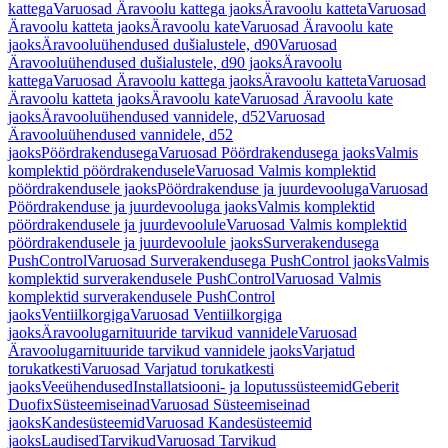
kattega
Varuosad Äravoolu kattega jaoks
Äravoolu katteta
Varuosad
Äravoolu katteta jaoks
Äravoolu kate
Varuosad Äravoolu kate
jaoks
Äravooluühendused dušialustele, d90
Varuosad
Äravooluühendused dušialustele, d90 jaoks
Äravoolu
kattega
Varuosad Äravoolu kattega jaoks
Äravoolu katteta
Varuosad
Äravoolu katteta jaoks
Äravoolu kate
Varuosad Äravoolu kate
jaoks
Äravooluühendused vannidele, d52
Varuosad
Äravooluühendused vannidele, d52
jaoks
Pöördrakendusega
Varuosad Pöördrakendusega jaoks
Valmis
komplektid pöördrakendusele
Varuosad Valmis komplektid
pöördrakendusele jaoks
Pöördrakenduse ja juurdevooluga
Varuosad
Pöördrakenduse ja juurdevooluga jaoks
Valmis komplektid
pöördrakendusele ja juurdevoolule
Varuosad Valmis komplektid
pöördrakendusele ja juurdevoolule jaoks
Surverakendusega
PushControl
Varuosad Surverakendusega PushControl jaoks
Valmis
komplektid surverakendusele PushControl
Varuosad Valmis
komplektid surverakendusele PushControl
jaoks
Ventiilkorgiga
Varuosad Ventiilkorgiga
jaoks
Äravoolugarnituuride tarvikud vannidele
Varuosad
Äravoolugarnituuride tarvikud vannidele jaoks
Varjatud
torukatkesti
Varuosad Varjatud torukatkesti
jaoks
Veeühendused
Installatsiooni- ja loputussüsteemid
Geberit
Duofix
Süsteemiseinad
Varuosad Süsteemiseinad
jaoks
Kandesüsteemid
Varuosad Kandesüsteemid
jaoks
Laudised
Tarvikud
Varuosad Tarvikud