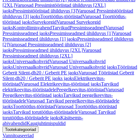
[2XL]
Varuosad Pressimistööriistad ühilduvus [2XL]
jaoks
Pressimistööriistad ühilduvus [3]
Varuosad Pressimistööriistad
ühilduvus [3] jaoks
Toortöötlus-tööriistad
Varuosad Toortöötlus-
tööriistad jaoks
Survekorgid
Varuosad Survekorgid
jaoks
Kontrollimisvahend
Tarvikud
Pressimisseadmed
Varuosad
Pressimisseadmed jaoks
Pressimisseadmed ühilduvus [1]
Varuosad
Pressimisseadmed ühilduvus [1] jaoks
Pressimisseadmed ühilduvus
[2]
Varuosad Pressimisseadmed ühilduvus [2]
jaoks
Pressimisseadmed ühilduvus [2XL]
Varuosad
Pressimisseadmed ühilduvus [2XL]
jaoks
Universaalkohvrid
Varuosad Universaalkohvrid
jaoks
Universaalkohvrid
Varuosad Universaalkohvrid jaoks
Tööriistad
Geberit Silent-db20 / Geberit PE jaoks
Varuosad Tööriistad Geberit
Silent-db20 / Geberit PE jaoks jaoks
Elektrikeevitus-
tööriistad
Varuosad Elektrikeevitus-tööriistad jaoks
Tarvikud
elektrikeevitus-tööriistadele
Peegelkeevitus-tööriistad
Varuosad
Peegelkeevitus-tööriistad jaoks
Tarvikud peegelkeevitus-
tööriistadele
Varuosad Tarvikud peegelkeevitus-tööriistadele
jaoks
Toortöötlus-tööriistad
Varuosad Toortöötlus-tööriistad
jaoks
Tarvikud torutöötlus-tööriistadele
Varuosad Tarvikud
torutöötlus-tööriistadele jaoks
Käsitsemis-
abivahendid
Kaugjuhtimispuldid
Tootekategooriad
Vannitoaseeriad