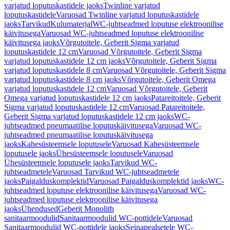
varjatud loputuskastidele jaoks
Twinline varjatud
loputuskastidele
Varuosad Twinline varjatud loputuskastidele
jaoks
Tarvikud
Kulumaterjal
WC-juhtseadmed loputuse elektroonilise
käivitusega
Varuosad WC-juhtseadmed loputuse elektroonilise
käivitusega jaoks
Võrgutoitele, Geberit Sigma varjatud
loputuskastidele 12 cm
Varuosad Võrgutoitele, Geberit Sigma
varjatud loputuskastidele 12 cm jaoks
Võrgutoitele, Geberit Sigma
varjatud loputuskastidele 8 cm
Varuosad Võrgutoitele, Geberit Sigma
varjatud loputuskastidele 8 cm jaoks
Võrgutoitele, Geberit Omega
varjatud loputuskastidele 12 cm
Varuosad Võrgutoitele, Geberit
Omega varjatud loputuskastidele 12 cm jaoks
Patareitoitele, Geberit
Sigma varjatud loputuskastidele 12 cm
Varuosad Patareitoitele,
Geberit Sigma varjatud loputuskastidele 12 cm jaoks
WC-
juhtseadmed pneumaatilise loputuskäivitusega
Varuosad WC-
juhtseadmed pneumaatilise loputuskäivitusega
jaoks
Kahesüsteemsele loputusele
Varuosad Kahesüsteemsele
loputusele jaoks
Ühesüsteemsele loputusele
Varuosad
Ühesüsteemsele loputusele jaoks
Tarvikud WC-
juhtseadmetele
Varuosad Tarvikud WC-juhtseadmetele
jaoks
Paigalduskomplektid
Varuosad Paigalduskomplektid jaoks
WC-
juhtseadmed loputuse elektroonilise käivitusega
Varuosad WC-
juhtseadmed loputuse elektroonilise käivitusega
jaoks
Ühendused
Geberit Monolith
sanitaarmoodulid
Sanitaarmoodulid WC-pottidele
Varuosad
Sanitaarmoodulid WC-pottidele jaoks
Seinapealsetele WC-