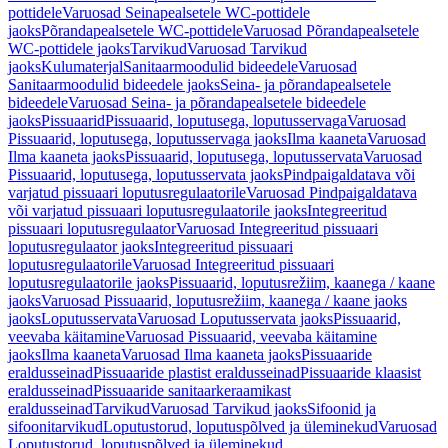
pottidele
Varuosad Seinapealsetele WC-pottidele
jaoks
Põrandapealsetele WC-pottidele
Varuosad Põrandapealsetele
WC-pottidele jaoks
Tarvikud
Varuosad Tarvikud
jaoks
Kulumaterjal
Sanitaarmoodulid bideedele
Varuosad
Sanitaarmoodulid bideedele jaoks
Seina- ja põrandapealsetele
bideedele
Varuosad Seina- ja põrandapealsetele bideedele
jaoks
Pissuaarid
Pissuaarid, loputusega, loputusservaga
Varuosad
Pissuaarid, loputusega, loputusservaga jaoks
Ilma kaaneta
Varuosad
Ilma kaaneta jaoks
Pissuaarid, loputusega, loputusservata
Varuosad
Pissuaarid, loputusega, loputusservata jaoks
Pindpaigaldatava või
varjatud pissuaari loputusregulaatorile
Varuosad Pindpaigaldatava
või varjatud pissuaari loputusregulaatorile jaoks
Integreeritud
pissuaari loputusregulaator
Varuosad Integreeritud pissuaari
loputusregulaator jaoks
Integreeritud pissuaari
loputusregulaatorile
Varuosad Integreeritud pissuaari
loputusregulaatorile jaoks
Pissuaarid, loputusrežiim, kaanega / kaane
jaoks
Varuosad Pissuaarid, loputusrežiim, kaanega / kaane jaoks
jaoks
Loputusservata
Varuosad Loputusservata jaoks
Pissuaarid,
veevaba käitamine
Varuosad Pissuaarid, veevaba käitamine
jaoks
Ilma kaaneta
Varuosad Ilma kaaneta jaoks
Pissuaaride
eraldusseinad
Pissuaaride plastist eraldusseinad
Pissuaaride klaasist
eraldusseinad
Pissuaaride sanitaarkeraamikast
eraldusseinad
Tarvikud
Varuosad Tarvikud jaoks
Sifoonid ja
sifoonitarvikud
Loputustorud, loputuspõlved ja üleminekud
Varuosad
Loputustorud, loputuspõlved ja üleminekud