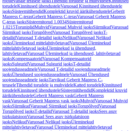
roostevabale terasele jaoks
Tihendid torudele ja muhvidele
Kinnitused
torudele
Kinnitused ühendustele
Varuosad Kinnitused ühendustele
jaoks
Süsteemitihendid
Komplektid kruvid äärikühendustele
Geberit
Mapress C-teras
Geberit Mapress C-teras
Varuosad Geberit Mapress
C-teras jaoks
Süsteemitorud 1.0034
Süsteemitorud
1.0215
Toruniplid
Muhvid
Varuosad Muhvid jaoks
Siirmikud
Varuosad
Siirmikud jaoks
Torupõlved
Varuosad Torupõlved jaoks
T-
detailid
Varuosad T-detailid jaoks
Nelikud
Varuosad Nelikud
jaoks
Üleminekud mittelahtivõetavad
Varuosad Üleminekud
mittelahtivõetavad jaoks
Üleminekud ja ühendused,
lahtivõetavad
Varuosad Üleminekud ja ühendused, lahtivõetavad
jaoks
Kompensaatorid
Varuosad Kompensaatorid
jaoks
Sulgurid
Varuosad Sulgurid jaoks
T-detailid
soojendusseadmele
Varuosad T-detailid soojendusseadmele
jaoks
Ühendused soojendusseadmele
Varuosad Ühendused
soojendusseadmele jaoks
Tarvikud Geberit Mapress C-
terasele
Tihendid torudele ja muhvidele
Katted torudele
Kinnitused
torudele
Kinnitused ühendustele
Süsteemitihendid
Komplektid kruvid
äärikühendustele
Geberit Mapress vask
Geberit Mapress
vask
Varuosad Geberit Mapress vask jaoks
Muhvid
Varuosad Muhvid
jaoks
Siirmikud
Varuosad Siirmikud jaoks
Torupõlved
Varuosad
Torupõlved jaoks
T-detailid
Varuosad T-detailid jaoks
Sees asuv
tsirkulatsioon
Varuosad Sees asuv tsirkulatsioon
jaoks
Nelikud
Varuosad Nelikud jaoks
Üleminekud
mittelahtivõetavad
Varuosad Üleminekud mittelahtivõetavad