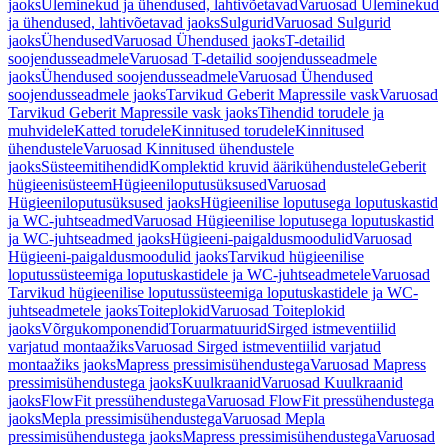
jaoks
Üleminekud ja ühendused, lahtivõetavad
Varuosad Üleminekud
ja ühendused, lahtivõetavad jaoks
Sulgurid
Varuosad Sulgurid
jaoks
Ühendused
Varuosad Ühendused jaoks
T-detailid
soojendusseadmele
Varuosad T-detailid soojendusseadmele
jaoks
Ühendused soojendusseadmele
Varuosad Ühendused
soojendusseadmele jaoks
Tarvikud Geberit Mapressile vask
Varuosad
Tarvikud Geberit Mapressile vask jaoks
Tihendid torudele ja
muhvidele
Katted torudele
Kinnitused torudele
Kinnitused
ühendustele
Varuosad Kinnitused ühendustele
jaoks
Süsteemitihendid
Komplektid kruvid äärikühendustele
Geberit
hügieenisüsteem
Hügieeniloputusüksused
Varuosad
Hügieeniloputusüksused jaoks
Hügieenilise loputusega loputuskastid
ja WC-juhtseadmed
Varuosad Hügieenilise loputusega loputuskastid
ja WC-juhtseadmed jaoks
Hügieeni-paigaldusmoodulid
Varuosad
Hügieeni-paigaldusmoodulid jaoks
Tarvikud hügieenilise
loputussüsteemiga loputuskastidele ja WC-juhtseadmetele
Varuosad
Tarvikud hügieenilise loputussüsteemiga loputuskastidele ja WC-
juhtseadmetele jaoks
Toiteplokid
Varuosad Toiteplokid
jaoks
Võrgukomponendid
Toruarmatuurid
Sirged istmeventiilid
varjatud montaažiks
Varuosad Sirged istmeventiilid varjatud
montaažiks jaoks
Mapress pressimisühendustega
Varuosad Mapress
pressimisühendustega jaoks
Kuulkraanid
Varuosad Kuulkraanid
jaoks
FlowFit pressühendustega
Varuosad FlowFit pressühendustega
jaoks
Mepla pressimisühendustega
Varuosad Mepla
pressimisühendustega jaoks
Mapress pressimisühendustega
Varuosad