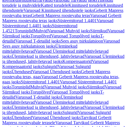
keermeühendusega
Tarvikud
Varuosad Tarvikud jaoks
Tihendid
torudele ja muhvidele
Katted torudele
Kinnitused torudele
Kinnitused
ühendustele
Varuosad Kinnitused ühendustele jaoks
Geberit Mapress
roostevaba teras
Geberit Mapress roostevaba teras
Varuosad Geberit
Mapress roostevaba teras jaoks
Süsteemitorud 1.4401
Varuosad
Süsteemitorud 1.4401 jaoks
Süsteemitorud
1.4521
Toruniplid
Muhvid
Varuosad Muhvid jaoks
Siirmikud
Varuosad
Siirmikud jaoks
Torupõlved
Varuosad Torupõlved jaoks
T-
detailid
Varuosad T-detailid jaoks
Sees asuv tsirkulatsioon
Varuosad
Sees asuv tsirkulatsioon jaoks
Üleminekud
mittelahtivõetavad
Varuosad Üleminekud mittelahtivõetavad
jaoks
Üleminekud ja ühendused, lahtivõetavad
Varuosad Üleminekud
ja ühendused, lahtivõetavad jaoks
Kompensaatorid
Varuosad
Kompensaatorid jaoks
Sulgurid
Varuosad Sulgurid
jaoks
Ühendused
Varuosad Ühendused jaoks
Geberit Mapress
roostevaba teras, gaas
Varuosad Geberit Mapress roostevaba teras,
gaas jaoks
Süsteemitorud 1.4401
Varuosad Süsteemitorud 1.4401
jaoks
Toruniplid
Muhvid
Varuosad Muhvid jaoks
Siirmikud
Varuosad
Siirmikud jaoks
Torupõlved
Varuosad Torupõlved jaoks
T-
detailid
Varuosad T-detailid jaoks
Üleminekud
mittelahtivõetavad
Varuosad Üleminekud mittelahtivõetavad
jaoks
Üleminekud ja ühendused, lahtivõetavad
Varuosad Üleminekud
ja ühendused, lahtivõetavad jaoks
Sulgurid
Varuosad Sulgurid
jaoks
Ühendused
Varuosad Ühendused jaoks
Tarvikud Geberit
Mapress roostevabale terasele
Varuosad Tarvikud Geberit Mapress