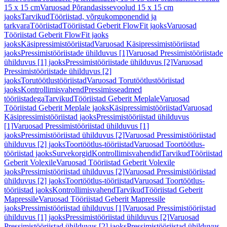
15 x 15 cm
Varuosad Põrandasissevoolud 15 x 15 cm
jaoks
Tarvikud
Tööriistad, võrgukomponendid ja
tarkvara
Tööriistad
Tööriistad Geberit FlowFit jaoks
Varuosad
Tööriistad Geberit FlowFit jaoks
jaoks
Käsipressimistööriistad
Varuosad Käsipressimistööriistad
jaoks
Pressimistööriistade ühilduvus [1]
Varuosad Pressimistööriistade
ühilduvus [1] jaoks
Pressimistööriistade ühilduvus [2]
Varuosad
Pressimistööriistade ühilduvus [2]
jaoks
Torutöötlustööriistad
Varuosad Torutöötlustööriistad
jaoks
Kontrollimisvahend
Pressimisseadmed
tööriistadega
Tarvikud
Tööriistad Geberit Meplale
Varuosad
Tööriistad Geberit Meplale jaoks
Käsipressimistööriistad
Varuosad
Käsipressimistööriistad jaoks
Pressimistööriistad ühilduvus
[1]
Varuosad Pressimistööriistad ühilduvus [1]
jaoks
Pressimistööriistad ühilduvus [2]
Varuosad Pressimistööriistad
ühilduvus [2] jaoks
Toortöötlus-tööriistad
Varuosad Toortöötlus-
tööriistad jaoks
Survekorgid
Kontrollimisvahendid
Tarvikud
Tööriistad
Geberit Volexile
Varuosad Tööriistad Geberit Volexile
jaoks
Pressimistööriistad ühilduvus [2]
Varuosad Pressimistööriistad
ühilduvus [2] jaoks
Toortöötlus-tööriistad
Varuosad Toortöötlus-
tööriistad jaoks
Kontrollimisvahend
Tarvikud
Tööriistad Geberit
Mapressile
Varuosad Tööriistad Geberit Mapressile
jaoks
Pressimistööriistad ühilduvus [1]
Varuosad Pressimistööriistad
ühilduvus [1] jaoks
Pressimistööriistad ühilduvus [2]
Varuosad
Pressimistööriistad ühilduvus [2] jaoks
Pressimistööriistad ühilduvus