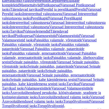
käterätikonks
Valguselemendid
Käepidemed
Jalgade
komplektid
Magnettahvlid
Pistikupesad
Varuosad Pistikupesad
jaoks
Täiendavad tarvikud
Peeglid ja peeglikapid
Peeglid
Varuosad
Peeglid jaoks
Integreeritud valgustusega
Varuosad Integreeritud
valgustusega jaoks
Peeglikapid
Varuosad Peeglikapid
jaoks
Integreeritud valgustusega
Varuosad Integreeritud valgustusega
jaoks
Integreeritud valgustuseta
Varuosad Integreeritud valgustuseta
jaoks
Tarvikud
Valguselemendid
Täiendavad
tarvikud
Pistikupesad
Valamusegistid
Valamusegistid
Varuosad
Valamusegistid jaoks
Paigaldus valamule, võrgutoide
Varuosad
Paigaldus valamule, võrgutoide jaoks
Paigaldus valamule,
patareitoide
Varuosad Paigaldus valamule, patareitoide
jaoks
Paigaldus valamule, generaatoritoide
Varuosad Paigaldus
valamule, generaatoritoide jaoks
Paigaldus valamule, ühehoovaline
segisti
Seinale paigaldus, võrgutoide
Varuosad Seinale paigaldus,
võrgutoide jaoks
Seinale paigaldus, patareitoide
Varuosad Seinale
paigaldus, patareitoide jaoks
Seinale paigaldus,
generaatoritoide
Varuosad Seinale paigaldus, generaatoritoide
jaoks
Seinale paigaldus, kahe käepidemega segisti
Varuosad Seinale
paigaldus, kahe käepidemega segisti jaoks
Tarvikud
Varuosad
Tarvikud jaoks
Valamusegistitele
Varuosad Valamusegistitele
jaoks
Äravooluühendused pesukoha, köögivalamute, seadmete ja
koristajavalamute jaoks
Äravooluühendused valamu jaoks
Varuosad
Äravooluühendused valamu jaoks jaoks
Torupõlvsifoonid
Varuosad
Torupõlvsifoonid jaoks
Torupõlvsifoonid,