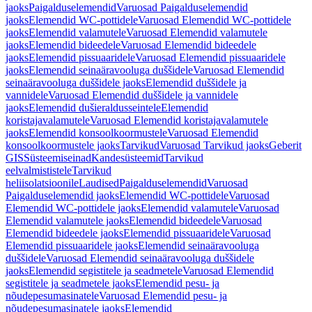
jaoks
Paigalduselemendid
Varuosad Paigalduselemendid
jaoks
Elemendid WC-pottidele
Varuosad Elemendid WC-pottidele
jaoks
Elemendid valamutele
Varuosad Elemendid valamutele
jaoks
Elemendid bideedele
Varuosad Elemendid bideedele
jaoks
Elemendid pissuaaridele
Varuosad Elemendid pissuaaridele
jaoks
Elemendid seinaäravooluga duššidele
Varuosad Elemendid
seinaäravooluga duššidele jaoks
Elemendid duššidele ja
vannidele
Varuosad Elemendid duššidele ja vannidele
jaoks
Elemendid dušieraldusseintele
Elemendid
koristajavalamutele
Varuosad Elemendid koristajavalamutele
jaoks
Elemendid konsoolkoormustele
Varuosad Elemendid
konsoolkoormustele jaoks
Tarvikud
Varuosad Tarvikud jaoks
Geberit
GIS
Süsteemiseinad
Kandesüsteemid
Tarvikud
eelvalmististele
Tarvikud
heliisolatsioonile
Laudised
Paigalduselemendid
Varuosad
Paigalduselemendid jaoks
Elemendid WC-pottidele
Varuosad
Elemendid WC-pottidele jaoks
Elemendid valamutele
Varuosad
Elemendid valamutele jaoks
Elemendid bideedele
Varuosad
Elemendid bideedele jaoks
Elemendid pissuaaridele
Varuosad
Elemendid pissuaaridele jaoks
Elemendid seinaäravooluga
duššidele
Varuosad Elemendid seinaäravooluga duššidele
jaoks
Elemendid segistitele ja seadmetele
Varuosad Elemendid
segistitele ja seadmetele jaoks
Elemendid pesu- ja
nõudepesumasinatele
Varuosad Elemendid pesu- ja
nõudepesumasinatele jaoks
Elemendid