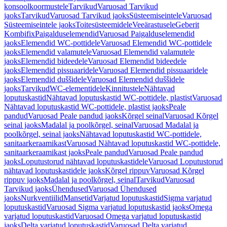
konsoolkoormustele
Tarvikud
Varuosad Tarvikud
jaoks
Tarvikud
Varuosad Tarvikud jaoks
Süsteemiseintele
Varuosad
Süsteemiseintele jaoks
Toitesüsteemidele
Veeärastusele
Geberit
Kombifix
Paigalduselemendid
Varuosad Paigalduselemendid
jaoks
Elemendid WC-pottidele
Varuosad Elemendid WC-pottidele
jaoks
Elemendid valamutele
Varuosad Elemendid valamutele
jaoks
Elemendid bideedele
Varuosad Elemendid bideedele
jaoks
Elemendid pissuaaridele
Varuosad Elemendid pissuaaridele
jaoks
Elemendid duššidele
Varuosad Elemendid duššidele
jaoks
Tarvikud
WC-elementidele
Kinnitustele
Nähtavad
loputuskastid
Nähtavad loputuskastid WC-pottidele, plastist
Varuosad
Nähtavad loputuskastid WC-pottidele, plastist jaoks
Peale
pandud
Varuosad Peale pandud jaoks
Kõrgel seinal
Varuosad Kõrgel
seinal jaoks
Madalal ja poolkõrgel, seinal
Varuosad Madalal ja
poolkõrgel, seinal jaoks
Nähtavad loputuskastid WC-pottidele,
sanitaarkeraamikast
Varuosad Nähtavad loputuskastid WC-pottidele,
sanitaarkeraamikast jaoks
Peale pandud
Varuosad Peale pandud
jaoks
Loputustorud nähtavad loputuskastidele
Varuosad Loputustorud
nähtavad loputuskastidele jaoks
Kõrgel rippuv
Varuosad Kõrgel
rippuv jaoks
Madalal ja poolkõrgel, seinal
Tarvikud
Varuosad
Tarvikud jaoks
Ühendused
Varuosad Ühendused
jaoks
Nurkventiilid
Mansetid
Varjatud loputuskastid
Sigma varjatud
loputuskastid
Varuosad Sigma varjatud loputuskastid jaoks
Omega
varjatud loputuskastid
Varuosad Omega varjatud loputuskastid
jaoks
Delta varjatud loputuskastid
Varuosad Delta varjatud