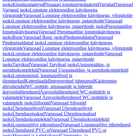
jaoks
Kinnitusmaterjal
Pissuaari loputusregulaatorid
Varjatud
Varuosad
Varjatud jaoks
Loputuse elektroonilise käivitusega,
võrgutoide
Varuosad Loputuse elektroonilise käivitusega, võrgutoide
jaoks
Loputuse elektroonilise käivitusega, patareitoide
Varuosad
Loputuse elektroonilise käivitusega, patareitoide jaoks
Pneumaatilise
loputuskäivitusega
Varuosad Pneumaatilise loputuskäivitusega
jaoks
Basic
Varuosad Basic jaoks
Pindpaigaldatud
Varuosad
Pindpaigaldatud jaoks
Loputuse elektroonilise käivitusega,
võrgutoide
Varuosad Loputuse elektroonilise käivitusega, võrgutoide
jaoks
Loputuse elektroonilise käivitusega, patareitoide
Varuosad
Loputuse elektroonilise käivitusega, patareitoide
jaoks
Tarvikud
Varuosad Tarvikud jaoks
Uuspaigaldus- ja
asenduskomplektid
Varuosad Uuspaigaldus- ja asenduskomplektid
jaoks
Loputustorud, loputuspõlved ja
üleminekud
Katteplaadid
Integreeritud juhtnupud
Käsitsemise
abivahendid
WC-pottide, pissuaaride ja bideede
äravooluühendused
Äravooluühendused WC-pottidele ja
valamutele
Varuosad Äravooluühendused WC-pottidele ja
valamutele jaoks
Sifoonid
Varuosad Sifoonid
jaoks
Ühenduspõlved
Varuosad Ühenduspõlved
jaoks
Ühendusotsakud
Varuosad Ühendusotsakud
jaoks
Ühenduskomplektid
Varuosad Ühenduskomplektid
jaoks
Loputuspõlve pikendused
Varuosad Loputuspõlve pikendused
jaoks
Ühendused PVC-st
Varuosad Ühendused PVC-st
jaoks
Mansetid ja kattekübarad
Ülemineku- ja