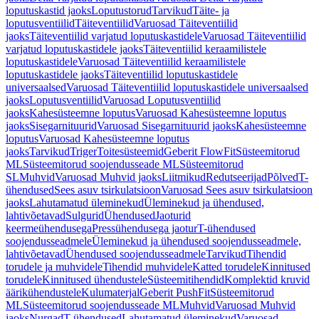
loputuskastid jaoks
Loputustorud
Tarvikud
Täite- ja
loputusventiilid
Täiteventiilid
Varuosad Täiteventiilid
jaoks
Täiteventiilid varjatud loputuskastidele
Varuosad Täiteventiilid
varjatud loputuskastidele jaoks
Täiteventiilid keraamilistele
loputuskastidele
Varuosad Täiteventiilid keraamilistele
loputuskastidele jaoks
Täiteventiilid loputuskastidele
universaalsed
Varuosad Täiteventiilid loputuskastidele universaalsed
jaoks
Loputusventiilid
Varuosad Loputusventiilid
jaoks
Kahesüsteemne loputus
Varuosad Kahesüsteemne loputus
jaoks
Sisegarnituurid
Varuosad Sisegarnituurid jaoks
Kahesüsteemne
loputus
Varuosad Kahesüsteemne loputus
jaoks
Tarvikud
Triger
Toitesüsteemid
Geberit FlowFit
Süsteemitorud
ML
Süsteemitorud soojendusseade ML
Süsteemitorud
SL
Muhvid
Varuosad Muhvid jaoks
Liitmikud
Redutseerijad
Põlved
T-
ühendused
Sees asuv tsirkulatsioon
Varuosad Sees asuv tsirkulatsioon
jaoks
Lahutamatud üleminekud
Üleminekud ja ühendused,
lahtivõetavad
Sulgurid
Ühendused
Jaoturid
keermeühendusega
Pressühendusega jaotur
T-ühendused
soojendusseadmele
Üleminekud ja ühendused soojendusseadmele,
lahtivõetavad
Ühendused soojendusseadmele
Tarvikud
Tihendid
torudele ja muhvidele
Tihendid muhvidele
Katted torudele
Kinnitused
torudele
Kinnitused ühendustele
Süsteemitihendid
Komplektid kruvid
äärikühendustele
Kulumaterjal
Geberit PushFit
Süsteemitorud
ML
Süsteemitorud soojendusseade ML
Muhvid
Varuosad Muhvid
jaoks
Nurgad
T-ühendused
Lahutamatud üleminekud
Varuosad