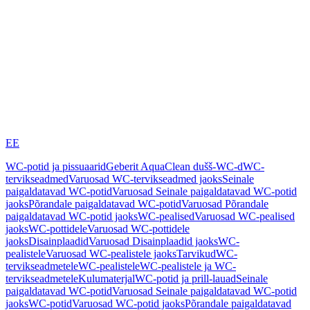
EE
WC-potid ja pissuaarid
Geberit AquaClean dušš-WC-d
WC-
tervikseadmed
Varuosad WC-tervikseadmed jaoks
Seinale
paigaldatavad WC-potid
Varuosad Seinale paigaldatavad WC-potid
jaoks
Põrandale paigaldatavad WC-potid
Varuosad Põrandale
paigaldatavad WC-potid jaoks
WC-pealised
Varuosad WC-pealised
jaoks
WC-pottidele
Varuosad WC-pottidele
jaoks
Disainplaadid
Varuosad Disainplaadid jaoks
WC-
pealistele
Varuosad WC-pealistele jaoks
Tarvikud
WC-
tervikseadmetele
WC-pealistele
WC-pealistele ja WC-
tervikseadmetele
Kulumaterjal
WC-potid ja prill-lauad
Seinale
paigaldatavad WC-potid
Varuosad Seinale paigaldatavad WC-potid
jaoks
WC-potid
Varuosad WC-potid jaoks
Põrandale paigaldatavad