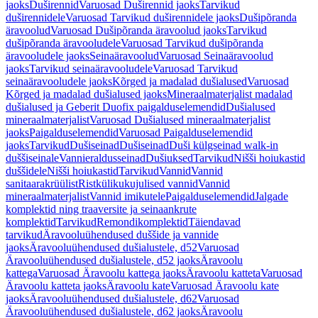
jaoks
Duširennid
Varuosad Duširennid jaoks
Tarvikud
duširennidele
Varuosad Tarvikud duširennidele jaoks
Dušipõranda
äravoolud
Varuosad Dušipõranda äravoolud jaoks
Tarvikud
dušipõranda äravooludele
Varuosad Tarvikud dušipõranda
äravooludele jaoks
Seinaäravoolud
Varuosad Seinaäravoolud
jaoks
Tarvikud seinaäravooludele
Varuosad Tarvikud
seinaäravooludele jaoks
Kõrged ja madalad dušialused
Varuosad
Kõrged ja madalad dušialused jaoks
Mineraalmaterjalist madalad
dušialused ja Geberit Duofix paigalduselemendid
Dušialused
mineraalmaterjalist
Varuosad Dušialused mineraalmaterjalist
jaoks
Paigalduselemendid
Varuosad Paigalduselemendid
jaoks
Tarvikud
Dušiseinad
Dušiseinad
Duši külgseinad walk-in
duššiseinale
Vannieraldusseinad
Dušiuksed
Tarvikud
Nišši hoiukastid
duššidele
Nišši hoiukastid
Tarvikud
Vannid
Vannid
sanitaarakrüülist
Ristkülikukujulised vannid
Vannid
mineraalmaterjalist
Vannid imikutele
Paigalduselemendid
Jalgade
komplektid ning traaversite ja seinaankrute
komplektid
Tarvikud
Remondikomplektid
Täiendavad
tarvikud
Äravooluühendused duššide ja vannide
jaoks
Äravooluühendused dušialustele, d52
Varuosad
Äravooluühendused dušialustele, d52 jaoks
Äravoolu
kattega
Varuosad Äravoolu kattega jaoks
Äravoolu katteta
Varuosad
Äravoolu katteta jaoks
Äravoolu kate
Varuosad Äravoolu kate
jaoks
Äravooluühendused dušialustele, d62
Varuosad
Äravooluühendused dušialustele, d62 jaoks
Äravoolu