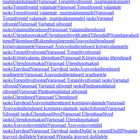
ruumisäästumudel
Varuosad Torupõlvsifoonid, ruumisäästumudel
jaoks
Torusifoonid valamule
Varuosad Torusifoonid valamule
jaoks
Torusifoonid valamule, ruumisäästumudel
Varuosad
Torusifoonid valamule, ruumisäästumudel jaoks
Varjatud
sifoonid
Varuosad Varjatud sifoonid
jaoks
Valamuühendused
Varuosad Valamuühendused
jaoks
Ühendusotsakud
Ühenduspõlved
Katted
Tihendid
Põrandapealsed
torud
Pikendused
Rakendussüsteemid
Äravooluühendused
köögivalamutele
Varuosad Äravooluühendused köögivalamutele
jaoks
Torupõlvsifoonid
Varuosad Torupõlvsifoonid
jaoks
Köögivalamu ühendused
Varuosad Köögivalamu ühendused
jaoks
Ühendusotsakud
Varuosad Ühendusotsakud
jaoks
Tarvikud
Varuosad Tarvikud jaoks
Äravooluühendused
seadmetele
Varuosad Äravooluühendused seadmetele
jaoks
Torupõlvsifoonid
Varuosad Torupõlvsifoonid jaoks
Varjatud
sifoonid
Varuosad Varjatud sifoonid jaoks
Pindpaigaldatud
sifoonid
Varuosad Pindpaigaldatud sifoonid
jaoks
Ühendused
Varuosad Ühendused
jaoks
Tarvikud
Äravooluühendused koristajavalamule
Varuosad
Äravooluühendused koristajavalamule jaoks
Sifoonid
Varuosad
Sifoonid jaoks
Ühenduspõlved
Varuosad Ühenduspõlved
jaoks
Ühendusotsakud
Varuosad Ühendusotsakud
jaoks
Äravooluventiilid
Varuosad Äravooluventiilid
jaoks
Tarvikud
Varuosad Tarvikud jaoks
Dušid ja vannid
Dušš
Põranda
äravool duššidele
Varuosad Põranda äravool duššidele