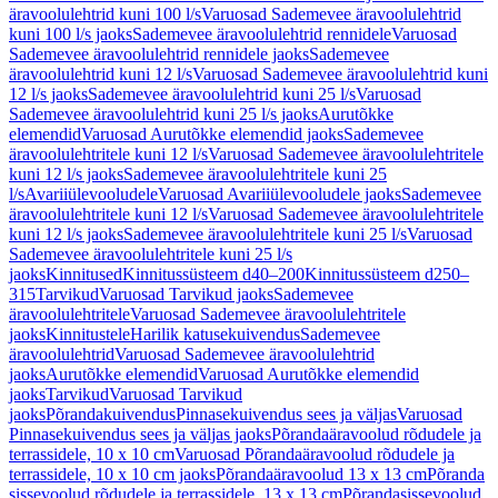
äravoolulehtrid kuni 100 l/s
Varuosad Sademevee äravoolulehtrid
kuni 100 l/s jaoks
Sademevee äravoolulehtrid rennidele
Varuosad
Sademevee äravoolulehtrid rennidele jaoks
Sademevee
äravoolulehtrid kuni 12 l/s
Varuosad Sademevee äravoolulehtrid kuni
12 l/s jaoks
Sademevee äravoolulehtrid kuni 25 l/s
Varuosad
Sademevee äravoolulehtrid kuni 25 l/s jaoks
Aurutõkke
elemendid
Varuosad Aurutõkke elemendid jaoks
Sademevee
äravoolulehtritele kuni 12 l/s
Varuosad Sademevee äravoolulehtritele
kuni 12 l/s jaoks
Sademevee äravoolulehtritele kuni 25
l/s
Avariiülevooludele
Varuosad Avariiülevooludele jaoks
Sademevee
äravoolulehtritele kuni 12 l/s
Varuosad Sademevee äravoolulehtritele
kuni 12 l/s jaoks
Sademevee äravoolulehtritele kuni 25 l/s
Varuosad
Sademevee äravoolulehtritele kuni 25 l/s
jaoks
Kinnitused
Kinnitussüsteem d40–200
Kinnitussüsteem d250–
315
Tarvikud
Varuosad Tarvikud jaoks
Sademevee
äravoolulehtritele
Varuosad Sademevee äravoolulehtritele
jaoks
Kinnitustele
Harilik katusekuivendus
Sademevee
äravoolulehtrid
Varuosad Sademevee äravoolulehtrid
jaoks
Aurutõkke elemendid
Varuosad Aurutõkke elemendid
jaoks
Tarvikud
Varuosad Tarvikud
jaoks
Põrandakuivendus
Pinnasekuivendus sees ja väljas
Varuosad
Pinnasekuivendus sees ja väljas jaoks
Põrandaäravoolud rõdudele ja
terrassidele, 10 x 10 cm
Varuosad Põrandaäravoolud rõdudele ja
terrassidele, 10 x 10 cm jaoks
Põrandaäravoolud 13 x 13 cm
Põranda
sissevoolud rõdudele ja terrassidele, 13 x 13 cm
Põrandasissevoolud