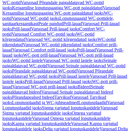
WC-potid
Varuosad Põrandale paigaldatavad WC-potid
jaoks
Keraamilise loputuspaagiga WC-pott paigaldatud
Varuosad
Keraamilise loputuspaagiga WC-pott paigaldatud jaoks
WC-
potid
Varuosad WC-potid jaoks
Loputuspaagid WC-pottidele,
sanitaarkeraamikast
Peale pandud
Prill-lauad
Varuosad Prill-lauad
jaoks
Prill-lauad
Varuosad Prill-lauad jaoks
Comfort WC-
potid
Varuosad Comfort WC-potid jaoks
WC-potid
kõrgendatud
Varuosad WC-potid kõrgendatud jaoks
WC-potid
pikendatud
Varuosad WC-potid pikendatud jaoks
Comfort prill-
lauad
Varuosad Comfort prill-lauad jaoks
Prill-lauad
Varuosad Prill-
lauad jaoks
WC-poti prill-lauad
Varuosad WC-poti prill-lauad
jaoks
WC-potid lastele
Varuosad WC-potid lastele jaoks
Seinale
paigaldatavad WC-potid
Varuosad Seinale paigaldatavad WC-potid
jaoks
Põrandale paigaldatavad WC-potid
Varuosad Põrandale
paigaldatavad WC-potid jaoks
Prill-lauad lastele
Varuosad Prill-lauad
lastele jaoks
Prill-lauad
Varuosad Prill-lauad jaoks
WC-poti prill-
lauad
Varuosad WC-poti prill-lauad jaoks
Bideed
Seinale
paigaldatavad bideed
Varuosad Seinale paigaldatavad bideed
jaoks
Põrandapealsed bideed
Tarvikud
Varuosad Tarvikud
jaoks
Loputusplaadid ja WC-juhtseadmed
Loputusplaadid
Varuosad
Loputusplaadid jaoks
Sigma varjatud loputuskastidele
Varuosad
Sigma varjatud loputuskastidele jaoks
Omega varjatud
loputuskastidele
Varuosad Omega varjatud loputuskastidele
jaoks
Kappa varjatud loputuskastidele
Varuosad Kappa varjatud
loputuskastidele jaoks
Delta varjatud loputuskastidele
Varuosad Delta