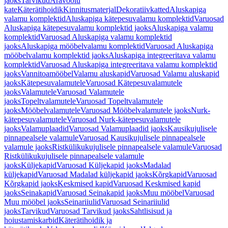
jaoks
Tarvikud
Äravoolu
kate
Käterätihoidik
Kinnitusmaterjal
Dekoratiivkatted
Aluskapiga
valamu komplektid
Aluskapiga kätepesuvalamu komplektid
Varuosad
Aluskapiga kätepesuvalamu komplektid jaoks
Aluskapiga valamu
komplektid
Varuosad Aluskapiga valamu komplektid
jaoks
Aluskapiga mööbelvalamu komplektid
Varuosad Aluskapiga
mööbelvalamu komplektid jaoks
Aluskapiga integreeritava valamu
komplektid
Varuosad Aluskapiga integreeritava valamu komplektid
jaoks
Vannitoamööbel
Valamu aluskapid
Varuosad Valamu aluskapid
jaoks
Kätepesuvalamutele
Varuosad Kätepesuvalamutele
jaoks
Valamutele
Varuosad Valamutele
jaoks
Topeltvalamutele
Varuosad Topeltvalamutele
jaoks
Mööbelvalamutele
Varuosad Mööbelvalamutele jaoks
Nurk-
kätepesuvalamutele
Varuosad Nurk-kätepesuvalamutele
jaoks
Valamuplaadid
Varuosad Valamuplaadid jaoks
Kausikujulisele
pinnapealsele valamule
Varuosad Kausikujulisele pinnapealsele
valamule jaoks
Ristkülikukujulisele pinnapealsele valamule
Varuosad
Ristkülikukujulisele pinnapealsele valamule
jaoks
Küljekapid
Varuosad Küljekapid jaoks
Madalad
küljekapid
Varuosad Madalad küljekapid jaoks
Kõrgkapid
Varuosad
Kõrgkapid jaoks
Keskmised kapid
Varuosad Keskmised kapid
jaoks
Seinakapid
Varuosad Seinakapid jaoks
Muu mööbel
Varuosad
Muu mööbel jaoks
Seinariiulid
Varuosad Seinariiulid
jaoks
Tarvikud
Varuosad Tarvikud jaoks
Sahtlisisud ja
hoiustamiskarbid
Käterätihoidik ja