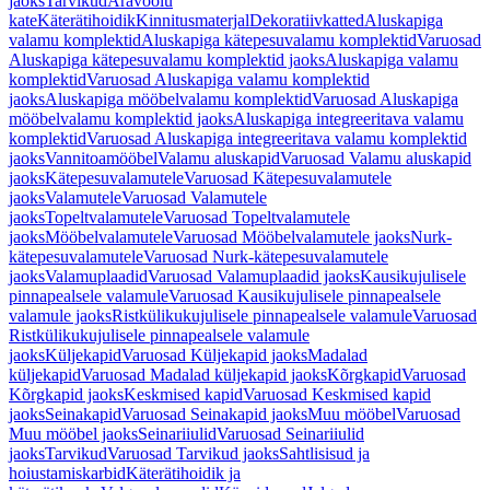
jaoks
Tarvikud
Äravoolu
kate
Käterätihoidik
Kinnitusmaterjal
Dekoratiivkatted
Aluskapiga
valamu komplektid
Aluskapiga kätepesuvalamu komplektid
Varuosad
Aluskapiga kätepesuvalamu komplektid jaoks
Aluskapiga valamu
komplektid
Varuosad Aluskapiga valamu komplektid
jaoks
Aluskapiga mööbelvalamu komplektid
Varuosad Aluskapiga
mööbelvalamu komplektid jaoks
Aluskapiga integreeritava valamu
komplektid
Varuosad Aluskapiga integreeritava valamu komplektid
jaoks
Vannitoamööbel
Valamu aluskapid
Varuosad Valamu aluskapid
jaoks
Kätepesuvalamutele
Varuosad Kätepesuvalamutele
jaoks
Valamutele
Varuosad Valamutele
jaoks
Topeltvalamutele
Varuosad Topeltvalamutele
jaoks
Mööbelvalamutele
Varuosad Mööbelvalamutele jaoks
Nurk-
kätepesuvalamutele
Varuosad Nurk-kätepesuvalamutele
jaoks
Valamuplaadid
Varuosad Valamuplaadid jaoks
Kausikujulisele
pinnapealsele valamule
Varuosad Kausikujulisele pinnapealsele
valamule jaoks
Ristkülikukujulisele pinnapealsele valamule
Varuosad
Ristkülikukujulisele pinnapealsele valamule
jaoks
Küljekapid
Varuosad Küljekapid jaoks
Madalad
küljekapid
Varuosad Madalad küljekapid jaoks
Kõrgkapid
Varuosad
Kõrgkapid jaoks
Keskmised kapid
Varuosad Keskmised kapid
jaoks
Seinakapid
Varuosad Seinakapid jaoks
Muu mööbel
Varuosad
Muu mööbel jaoks
Seinariiulid
Varuosad Seinariiulid
jaoks
Tarvikud
Varuosad Tarvikud jaoks
Sahtlisisud ja
hoiustamiskarbid
Käterätihoidik ja