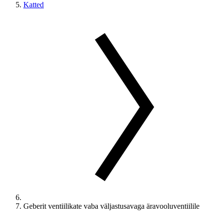
Katted
Geberit ventiilikate vaba väljastusavaga äravooluventiilile