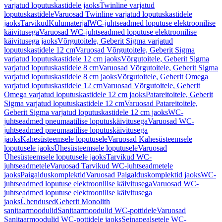
varjatud loputuskastidele jaoks
Twinline varjatud
loputuskastidele
Varuosad Twinline varjatud loputuskastidele
jaoks
Tarvikud
Kulumaterjal
WC-juhtseadmed loputuse elektroonilise
käivitusega
Varuosad WC-juhtseadmed loputuse elektroonilise
käivitusega jaoks
Võrgutoitele, Geberit Sigma varjatud
loputuskastidele 12 cm
Varuosad Võrgutoitele, Geberit Sigma
varjatud loputuskastidele 12 cm jaoks
Võrgutoitele, Geberit Sigma
varjatud loputuskastidele 8 cm
Varuosad Võrgutoitele, Geberit Sigma
varjatud loputuskastidele 8 cm jaoks
Võrgutoitele, Geberit Omega
varjatud loputuskastidele 12 cm
Varuosad Võrgutoitele, Geberit
Omega varjatud loputuskastidele 12 cm jaoks
Patareitoitele, Geberit
Sigma varjatud loputuskastidele 12 cm
Varuosad Patareitoitele,
Geberit Sigma varjatud loputuskastidele 12 cm jaoks
WC-
juhtseadmed pneumaatilise loputuskäivitusega
Varuosad WC-
juhtseadmed pneumaatilise loputuskäivitusega
jaoks
Kahesüsteemsele loputusele
Varuosad Kahesüsteemsele
loputusele jaoks
Ühesüsteemsele loputusele
Varuosad
Ühesüsteemsele loputusele jaoks
Tarvikud WC-
juhtseadmetele
Varuosad Tarvikud WC-juhtseadmetele
jaoks
Paigalduskomplektid
Varuosad Paigalduskomplektid jaoks
WC-
juhtseadmed loputuse elektroonilise käivitusega
Varuosad WC-
juhtseadmed loputuse elektroonilise käivitusega
jaoks
Ühendused
Geberit Monolith
sanitaarmoodulid
Sanitaarmoodulid WC-pottidele
Varuosad
Sanitaarmoodulid WC-pottidele jaoks
Seinapealsetele WC-