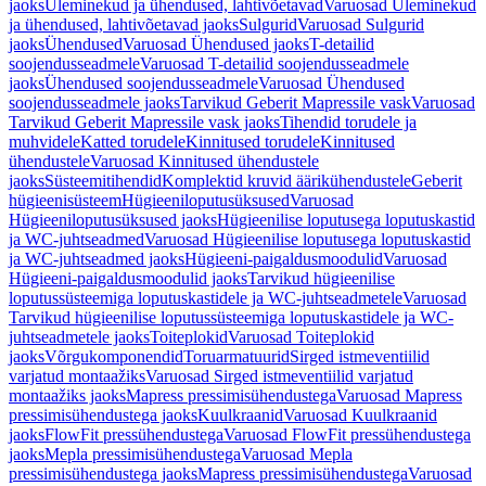
jaoks
Üleminekud ja ühendused, lahtivõetavad
Varuosad Üleminekud
ja ühendused, lahtivõetavad jaoks
Sulgurid
Varuosad Sulgurid
jaoks
Ühendused
Varuosad Ühendused jaoks
T-detailid
soojendusseadmele
Varuosad T-detailid soojendusseadmele
jaoks
Ühendused soojendusseadmele
Varuosad Ühendused
soojendusseadmele jaoks
Tarvikud Geberit Mapressile vask
Varuosad
Tarvikud Geberit Mapressile vask jaoks
Tihendid torudele ja
muhvidele
Katted torudele
Kinnitused torudele
Kinnitused
ühendustele
Varuosad Kinnitused ühendustele
jaoks
Süsteemitihendid
Komplektid kruvid äärikühendustele
Geberit
hügieenisüsteem
Hügieeniloputusüksused
Varuosad
Hügieeniloputusüksused jaoks
Hügieenilise loputusega loputuskastid
ja WC-juhtseadmed
Varuosad Hügieenilise loputusega loputuskastid
ja WC-juhtseadmed jaoks
Hügieeni-paigaldusmoodulid
Varuosad
Hügieeni-paigaldusmoodulid jaoks
Tarvikud hügieenilise
loputussüsteemiga loputuskastidele ja WC-juhtseadmetele
Varuosad
Tarvikud hügieenilise loputussüsteemiga loputuskastidele ja WC-
juhtseadmetele jaoks
Toiteplokid
Varuosad Toiteplokid
jaoks
Võrgukomponendid
Toruarmatuurid
Sirged istmeventiilid
varjatud montaažiks
Varuosad Sirged istmeventiilid varjatud
montaažiks jaoks
Mapress pressimisühendustega
Varuosad Mapress
pressimisühendustega jaoks
Kuulkraanid
Varuosad Kuulkraanid
jaoks
FlowFit pressühendustega
Varuosad FlowFit pressühendustega
jaoks
Mepla pressimisühendustega
Varuosad Mepla
pressimisühendustega jaoks
Mapress pressimisühendustega
Varuosad