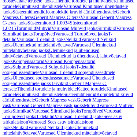
roostevabale terasele jaoks
Tihendid torudele ja muhvidele
Kinnitused
torudele
Kinnitused ühendustele
Varuosad Kinnitused ühendustele
jaoks
Süsteemitihendid
Komplektid kruvid äärikühendustele
Geberit
Mapress C-teras
Geberit Mapress C-teras
Varuosad Geberit Mapress
C-teras jaoks
Süsteemitorud 1.0034
Süsteemitorud
1.0215
Toruniplid
Muhvid
Varuosad Muhvid jaoks
Siirmikud
Varuosad
Siirmikud jaoks
Torupõlved
Varuosad Torupõlved jaoks
T-
detailid
Varuosad T-detailid jaoks
Nelikud
Varuosad Nelikud
jaoks
Üleminekud mittelahtivõetavad
Varuosad Üleminekud
mittelahtivõetavad jaoks
Üleminekud ja ühendused,
lahtivõetavad
Varuosad Üleminekud ja ühendused, lahtivõetavad
jaoks
Kompensaatorid
Varuosad Kompensaatorid
jaoks
Sulgurid
Varuosad Sulgurid jaoks
T-detailid
soojendusseadmele
Varuosad T-detailid soojendusseadmele
jaoks
Ühendused soojendusseadmele
Varuosad Ühendused
soojendusseadmele jaoks
Tarvikud Geberit Mapress C-
terasele
Tihendid torudele ja muhvidele
Katted torudele
Kinnitused
torudele
Kinnitused ühendustele
Süsteemitihendid
Komplektid kruvid
äärikühendustele
Geberit Mapress vask
Geberit Mapress
vask
Varuosad Geberit Mapress vask jaoks
Muhvid
Varuosad Muhvid
jaoks
Siirmikud
Varuosad Siirmikud jaoks
Torupõlved
Varuosad
Torupõlved jaoks
T-detailid
Varuosad T-detailid jaoks
Sees asuv
tsirkulatsioon
Varuosad Sees asuv tsirkulatsioon
jaoks
Nelikud
Varuosad Nelikud jaoks
Üleminekud
mittelahtivõetavad
Varuosad Üleminekud mittelahtivõetavad