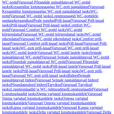
WC-potid
Varuosad Põrandale paigaldatavad WC-potid
jaoks
Keraamilise loputuspaagiga WC-pott paigaldatud
Varuosad
Keraamilise loputuspaagiga WC-pott paigaldatud jaoks
WC-
potid
Varuosad WC-potid jaoks
Loputuspaagid WC-pottidele,
sanitaarkeraamikast
Peale pandud
Prill-lauad
Varuosad Prill-lauad
jaoks
Prill-lauad
Varuosad Prill-lauad jaoks
Comfort WC-
potid
Varuosad Comfort WC-potid jaoks
WC-potid
kõrgendatud
Varuosad WC-potid kõrgendatud jaoks
WC-potid
pikendatud
Varuosad WC-potid pikendatud jaoks
Comfort prill-
lauad
Varuosad Comfort prill-lauad jaoks
Prill-lauad
Varuosad Prill-
lauad jaoks
WC-poti prill-lauad
Varuosad WC-poti prill-lauad
jaoks
WC-potid lastele
Varuosad WC-potid lastele jaoks
Seinale
paigaldatavad WC-potid
Varuosad Seinale paigaldatavad WC-potid
jaoks
Põrandale paigaldatavad WC-potid
Varuosad Põrandale
paigaldatavad WC-potid jaoks
Prill-lauad lastele
Varuosad Prill-lauad
lastele jaoks
Prill-lauad
Varuosad Prill-lauad jaoks
WC-poti prill-
lauad
Varuosad WC-poti prill-lauad jaoks
Bideed
Seinale
paigaldatavad bideed
Varuosad Seinale paigaldatavad bideed
jaoks
Põrandapealsed bideed
Tarvikud
Varuosad Tarvikud
jaoks
Loputusplaadid ja WC-juhtseadmed
Loputusplaadid
Varuosad
Loputusplaadid jaoks
Sigma varjatud loputuskastidele
Varuosad
Sigma varjatud loputuskastidele jaoks
Omega varjatud
loputuskastidele
Varuosad Omega varjatud loputuskastidele
jaoks
Kappa varjatud loputuskastidele
Varuosad Kappa varjatud
loputuskastidele jaoks
Delta varjatud loputuskastidele
Varuosad Delta