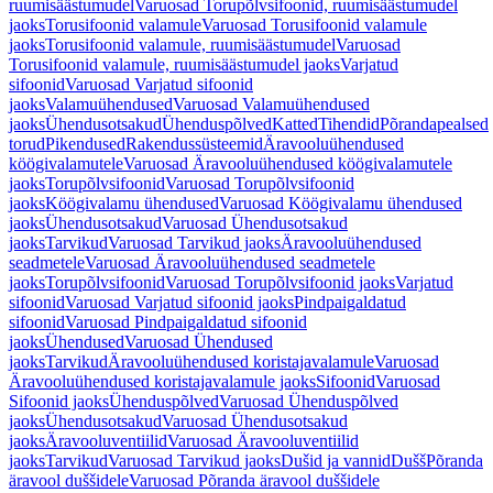
ruumisäästumudel
Varuosad Torupõlvsifoonid, ruumisäästumudel
jaoks
Torusifoonid valamule
Varuosad Torusifoonid valamule
jaoks
Torusifoonid valamule, ruumisäästumudel
Varuosad
Torusifoonid valamule, ruumisäästumudel jaoks
Varjatud
sifoonid
Varuosad Varjatud sifoonid
jaoks
Valamuühendused
Varuosad Valamuühendused
jaoks
Ühendusotsakud
Ühenduspõlved
Katted
Tihendid
Põrandapealsed
torud
Pikendused
Rakendussüsteemid
Äravooluühendused
köögivalamutele
Varuosad Äravooluühendused köögivalamutele
jaoks
Torupõlvsifoonid
Varuosad Torupõlvsifoonid
jaoks
Köögivalamu ühendused
Varuosad Köögivalamu ühendused
jaoks
Ühendusotsakud
Varuosad Ühendusotsakud
jaoks
Tarvikud
Varuosad Tarvikud jaoks
Äravooluühendused
seadmetele
Varuosad Äravooluühendused seadmetele
jaoks
Torupõlvsifoonid
Varuosad Torupõlvsifoonid jaoks
Varjatud
sifoonid
Varuosad Varjatud sifoonid jaoks
Pindpaigaldatud
sifoonid
Varuosad Pindpaigaldatud sifoonid
jaoks
Ühendused
Varuosad Ühendused
jaoks
Tarvikud
Äravooluühendused koristajavalamule
Varuosad
Äravooluühendused koristajavalamule jaoks
Sifoonid
Varuosad
Sifoonid jaoks
Ühenduspõlved
Varuosad Ühenduspõlved
jaoks
Ühendusotsakud
Varuosad Ühendusotsakud
jaoks
Äravooluventiilid
Varuosad Äravooluventiilid
jaoks
Tarvikud
Varuosad Tarvikud jaoks
Dušid ja vannid
Dušš
Põranda
äravool duššidele
Varuosad Põranda äravool duššidele