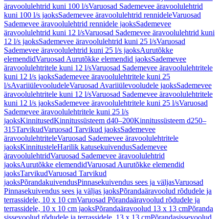
äravoolulehtrid kuni 100 l/s
Varuosad Sademevee äravoolulehtrid
kuni 100 l/s jaoks
Sademevee äravoolulehtrid rennidele
Varuosad
Sademevee äravoolulehtrid rennidele jaoks
Sademevee
äravoolulehtrid kuni 12 l/s
Varuosad Sademevee äravoolulehtrid kuni
12 l/s jaoks
Sademevee äravoolulehtrid kuni 25 l/s
Varuosad
Sademevee äravoolulehtrid kuni 25 l/s jaoks
Aurutõkke
elemendid
Varuosad Aurutõkke elemendid jaoks
Sademevee
äravoolulehtritele kuni 12 l/s
Varuosad Sademevee äravoolulehtritele
kuni 12 l/s jaoks
Sademevee äravoolulehtritele kuni 25
l/s
Avariiülevooludele
Varuosad Avariiülevooludele jaoks
Sademevee
äravoolulehtritele kuni 12 l/s
Varuosad Sademevee äravoolulehtritele
kuni 12 l/s jaoks
Sademevee äravoolulehtritele kuni 25 l/s
Varuosad
Sademevee äravoolulehtritele kuni 25 l/s
jaoks
Kinnitused
Kinnitussüsteem d40–200
Kinnitussüsteem d250–
315
Tarvikud
Varuosad Tarvikud jaoks
Sademevee
äravoolulehtritele
Varuosad Sademevee äravoolulehtritele
jaoks
Kinnitustele
Harilik katusekuivendus
Sademevee
äravoolulehtrid
Varuosad Sademevee äravoolulehtrid
jaoks
Aurutõkke elemendid
Varuosad Aurutõkke elemendid
jaoks
Tarvikud
Varuosad Tarvikud
jaoks
Põrandakuivendus
Pinnasekuivendus sees ja väljas
Varuosad
Pinnasekuivendus sees ja väljas jaoks
Põrandaäravoolud rõdudele ja
terrassidele, 10 x 10 cm
Varuosad Põrandaäravoolud rõdudele ja
terrassidele, 10 x 10 cm jaoks
Põrandaäravoolud 13 x 13 cm
Põranda
sissevoolud rõdudele ja terrassidele, 13 x 13 cm
Põrandasissevoolud