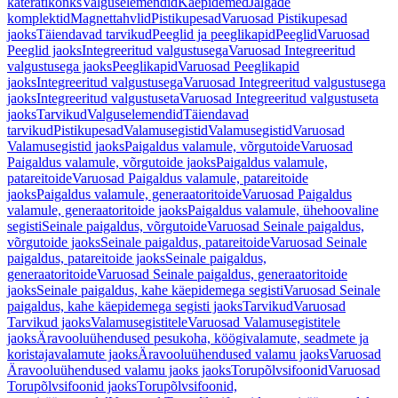
käterätikonks
Valguselemendid
Käepidemed
Jalgade
komplektid
Magnettahvlid
Pistikupesad
Varuosad Pistikupesad
jaoks
Täiendavad tarvikud
Peeglid ja peeglikapid
Peeglid
Varuosad
Peeglid jaoks
Integreeritud valgustusega
Varuosad Integreeritud
valgustusega jaoks
Peeglikapid
Varuosad Peeglikapid
jaoks
Integreeritud valgustusega
Varuosad Integreeritud valgustusega
jaoks
Integreeritud valgustuseta
Varuosad Integreeritud valgustuseta
jaoks
Tarvikud
Valguselemendid
Täiendavad
tarvikud
Pistikupesad
Valamusegistid
Valamusegistid
Varuosad
Valamusegistid jaoks
Paigaldus valamule, võrgutoide
Varuosad
Paigaldus valamule, võrgutoide jaoks
Paigaldus valamule,
patareitoide
Varuosad Paigaldus valamule, patareitoide
jaoks
Paigaldus valamule, generaatoritoide
Varuosad Paigaldus
valamule, generaatoritoide jaoks
Paigaldus valamule, ühehoovaline
segisti
Seinale paigaldus, võrgutoide
Varuosad Seinale paigaldus,
võrgutoide jaoks
Seinale paigaldus, patareitoide
Varuosad Seinale
paigaldus, patareitoide jaoks
Seinale paigaldus,
generaatoritoide
Varuosad Seinale paigaldus, generaatoritoide
jaoks
Seinale paigaldus, kahe käepidemega segisti
Varuosad Seinale
paigaldus, kahe käepidemega segisti jaoks
Tarvikud
Varuosad
Tarvikud jaoks
Valamusegistitele
Varuosad Valamusegistitele
jaoks
Äravooluühendused pesukoha, köögivalamute, seadmete ja
koristajavalamute jaoks
Äravooluühendused valamu jaoks
Varuosad
Äravooluühendused valamu jaoks jaoks
Torupõlvsifoonid
Varuosad
Torupõlvsifoonid jaoks
Torupõlvsifoonid,