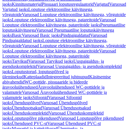
jaoks
Kinnitusmaterjal
Pissuaari loputusregulaatorid
Varjatud
Varuosad
Varjatud jaoks
Loputuse elektroonilise käivitusega,
võrgutoide
Varuosad Loputuse elektroonilise käivitusega, võrgutoide
jaoks
Loputuse elektroonilise käivitusega, patareitoide
Varuosad
Loputuse elektroonilise käivitusega, patareitoide jaoks
Pneumaatilise
loputuskäivitusega
Varuosad Pneumaatilise loputuskäivitusega
jaoks
Basic
Varuosad Basic jaoks
Pindpaigaldatud
Varuosad
Pindpaigaldatud jaoks
Loputuse elektroonilise käivitusega,
võrgutoide
Varuosad Loputuse elektroonilise käivitusega, võrgutoide
jaoks
Loputuse elektroonilise käivitusega, patareitoide
Varuosad
Loputuse elektroonilise käivitusega, patareitoide
jaoks
Tarvikud
Varuosad Tarvikud jaoks
Uuspaigaldus- ja
asenduskomplektid
Varuosad Uuspaigaldus- ja asenduskomplektid
jaoks
Loputustorud, loputuspõlved ja
üleminekud
Katteplaadid
Integreeritud juhtnupud
Käsitsemise
abivahendid
WC-pottide, pissuaaride ja bideede
äravooluühendused
Äravooluühendused WC-pottidele ja
valamutele
Varuosad Äravooluühendused WC-pottidele ja
valamutele jaoks
Sifoonid
Varuosad Sifoonid
jaoks
Ühenduspõlved
Varuosad Ühenduspõlved
jaoks
Ühendusotsakud
Varuosad Ühendusotsakud
jaoks
Ühenduskomplektid
Varuosad Ühenduskomplektid
jaoks
Loputuspõlve pikendused
Varuosad Loputuspõlve pikendused
jaoks
Ühendused PVC-st
Varuosad Ühendused PVC-st
jaoks
Mansetid ja kattekübarad
Ülemineku- ja