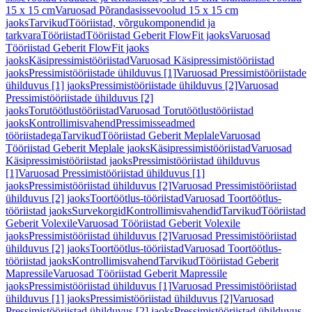
15 x 15 cm
Varuosad Põrandasissevoolud 15 x 15 cm
jaoks
Tarvikud
Tööriistad, võrgukomponendid ja
tarkvara
Tööriistad
Tööriistad Geberit FlowFit jaoks
Varuosad
Tööriistad Geberit FlowFit jaoks
jaoks
Käsipressimistööriistad
Varuosad Käsipressimistööriistad
jaoks
Pressimistööriistade ühilduvus [1]
Varuosad Pressimistööriistade
ühilduvus [1] jaoks
Pressimistööriistade ühilduvus [2]
Varuosad
Pressimistööriistade ühilduvus [2]
jaoks
Torutöötlustööriistad
Varuosad Torutöötlustööriistad
jaoks
Kontrollimisvahend
Pressimisseadmed
tööriistadega
Tarvikud
Tööriistad Geberit Meplale
Varuosad
Tööriistad Geberit Meplale jaoks
Käsipressimistööriistad
Varuosad
Käsipressimistööriistad jaoks
Pressimistööriistad ühilduvus
[1]
Varuosad Pressimistööriistad ühilduvus [1]
jaoks
Pressimistööriistad ühilduvus [2]
Varuosad Pressimistööriistad
ühilduvus [2] jaoks
Toortöötlus-tööriistad
Varuosad Toortöötlus-
tööriistad jaoks
Survekorgid
Kontrollimisvahendid
Tarvikud
Tööriistad
Geberit Volexile
Varuosad Tööriistad Geberit Volexile
jaoks
Pressimistööriistad ühilduvus [2]
Varuosad Pressimistööriistad
ühilduvus [2] jaoks
Toortöötlus-tööriistad
Varuosad Toortöötlus-
tööriistad jaoks
Kontrollimisvahend
Tarvikud
Tööriistad Geberit
Mapressile
Varuosad Tööriistad Geberit Mapressile
jaoks
Pressimistööriistad ühilduvus [1]
Varuosad Pressimistööriistad
ühilduvus [1] jaoks
Pressimistööriistad ühilduvus [2]
Varuosad
Pressimistööriistad ühilduvus [2] jaoks
Pressimistööriistad ühilduvus