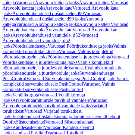
kattega
Varuosad Äravoolu kattega jaoks
Äravoolu katteta
Varuosad
Äravoolu katteta jaoks
Äravoolu kate
Varuosad Äravoolu kate
jaoks
Äravooluühendused dušialustele, d90
Varuosad
Äravooluühendused dušialustele, d90 jaoks
Äravoolu
kattega
Varuosad Äravoolu kattega jaoks
Äravoolu katteta
Varuosad
Äravoolu katteta jaoks
Äravoolu kate
Varuosad Äravoolu kate
jaoks
Äravooluühendused vannidele, d52
Varuosad
Äravooluühendused vannidele, d52
jaoks
Pöördrakendusega
Varuosad Pöördrakendusega jaoks
Valmis
komplektid pöördrakendusele
Varuosad Valmis komplektid
pöördrakendusele jaoks
Pöördrakenduse ja juurdevooluga
Varuosad
Pöördrakenduse ja juurdevooluga jaoks
Valmis komplektid
pöördrakendusele ja juurdevoolule
Varuosad Valmis komplektid
pöördrakendusele ja juurdevoolule jaoks
Surverakendusega
PushControl
Varuosad Surverakendusega PushControl jaoks
Valmis
komplektid surverakendusele PushControl
Varuosad Valmis
komplektid surverakendusele PushControl
jaoks
Ventiilkorgiga
Varuosad Ventiilkorgiga
jaoks
Äravoolugarnituuride tarvikud vannidele
Varuosad
Äravoolugarnituuride tarvikud vannidele jaoks
Varjatud
torukatkesti
Varuosad Varjatud torukatkesti
jaoks
Veeühendused
Installatsiooni- ja loputussüsteemid
Geberit
Duofix
Süsteemiseinad
Varuosad Süsteemiseinad
jaoks
Kandesüsteemid
Varuosad Kandesüsteemid
jaoks
Laudised
Tarvikud
Varuosad Tarvikud