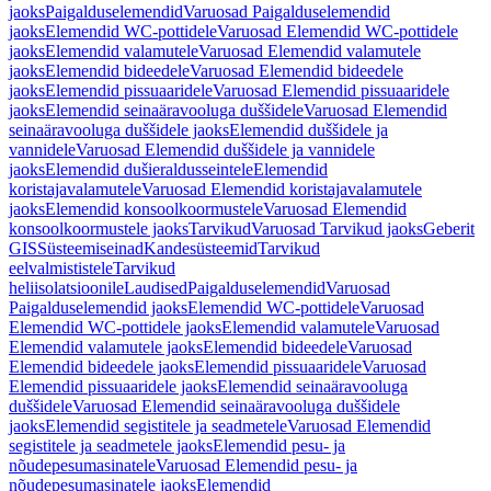
jaoks
Paigalduselemendid
Varuosad Paigalduselemendid
jaoks
Elemendid WC-pottidele
Varuosad Elemendid WC-pottidele
jaoks
Elemendid valamutele
Varuosad Elemendid valamutele
jaoks
Elemendid bideedele
Varuosad Elemendid bideedele
jaoks
Elemendid pissuaaridele
Varuosad Elemendid pissuaaridele
jaoks
Elemendid seinaäravooluga duššidele
Varuosad Elemendid
seinaäravooluga duššidele jaoks
Elemendid duššidele ja
vannidele
Varuosad Elemendid duššidele ja vannidele
jaoks
Elemendid dušieraldusseintele
Elemendid
koristajavalamutele
Varuosad Elemendid koristajavalamutele
jaoks
Elemendid konsoolkoormustele
Varuosad Elemendid
konsoolkoormustele jaoks
Tarvikud
Varuosad Tarvikud jaoks
Geberit
GIS
Süsteemiseinad
Kandesüsteemid
Tarvikud
eelvalmististele
Tarvikud
heliisolatsioonile
Laudised
Paigalduselemendid
Varuosad
Paigalduselemendid jaoks
Elemendid WC-pottidele
Varuosad
Elemendid WC-pottidele jaoks
Elemendid valamutele
Varuosad
Elemendid valamutele jaoks
Elemendid bideedele
Varuosad
Elemendid bideedele jaoks
Elemendid pissuaaridele
Varuosad
Elemendid pissuaaridele jaoks
Elemendid seinaäravooluga
duššidele
Varuosad Elemendid seinaäravooluga duššidele
jaoks
Elemendid segistitele ja seadmetele
Varuosad Elemendid
segistitele ja seadmetele jaoks
Elemendid pesu- ja
nõudepesumasinatele
Varuosad Elemendid pesu- ja
nõudepesumasinatele jaoks
Elemendid