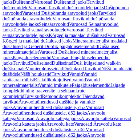
jaoks
Duširennid
Varuosad Duširennid jaoks
Tarvikud
duširennidele
Varuosad Tarvikud duširennidele jaoks
Dušipõranda
äravoolud
Varuosad Dušipõranda äravoolud jaoks
Tarvikud
dušipõranda äravooludele
Varuosad Tarvikud dušipõranda
äravooludele jaoks
Seinaäravoolud
Varuosad Seinaäravoolud
jaoks
Tarvikud seinaäravooludele
Varuosad Tarvikud
seinaäravooludele jaoks
Kõrged ja madalad dušialused
Varuosad
Kõrged ja madalad dušialused jaoks
Mineraalmaterjalist madalad
dušialused ja Geberit Duofix paigalduselemendid
Dušialused
mineraalmaterjalist
Varuosad Dušialused mineraalmaterjalist
jaoks
Paigalduselemendid
Varuosad Paigalduselemendid
jaoks
Tarvikud
Dušiseinad
Dušiseinad
Duši külgseinad walk-in
duššiseinale
Vannieraldusseinad
Dušiuksed
Tarvikud
Nišši hoiukastid
duššidele
Nišši hoiukastid
Tarvikud
Vannid
Vannid
sanitaarakrüülist
Ristkülikukujulised vannid
Vannid
mineraalmaterjalist
Vannid imikutele
Paigalduselemendid
Jalgade
komplektid ning traaversite ja seinaankrute
komplektid
Tarvikud
Remondikomplektid
Täiendavad
tarvikud
Äravooluühendused duššide ja vannide
jaoks
Äravooluühendused dušialustele, d52
Varuosad
Äravooluühendused dušialustele, d52 jaoks
Äravoolu
kattega
Varuosad Äravoolu kattega jaoks
Äravoolu katteta
Varuosad
Äravoolu katteta jaoks
Äravoolu kate
Varuosad Äravoolu kate
jaoks
Äravooluühendused dušialustele, d62
Varuosad
Äravooluühendused dušialustele, d62 jaoks
Äravoolu