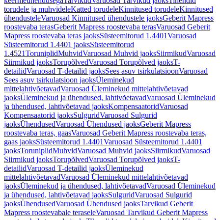
keermeühendusega
Tarvikud
Varuosad Tarvikud jaoks
Tihendid
torudele ja muhvidele
Katted torudele
Kinnitused torudele
Kinnitused
ühendustele
Varuosad Kinnitused ühendustele jaoks
Geberit Mapress
roostevaba teras
Geberit Mapress roostevaba teras
Varuosad Geberit
Mapress roostevaba teras jaoks
Süsteemitorud 1.4401
Varuosad
Süsteemitorud 1.4401 jaoks
Süsteemitorud
1.4521
Toruniplid
Muhvid
Varuosad Muhvid jaoks
Siirmikud
Varuosad
Siirmikud jaoks
Torupõlved
Varuosad Torupõlved jaoks
T-
detailid
Varuosad T-detailid jaoks
Sees asuv tsirkulatsioon
Varuosad
Sees asuv tsirkulatsioon jaoks
Üleminekud
mittelahtivõetavad
Varuosad Üleminekud mittelahtivõetavad
jaoks
Üleminekud ja ühendused, lahtivõetavad
Varuosad Üleminekud
ja ühendused, lahtivõetavad jaoks
Kompensaatorid
Varuosad
Kompensaatorid jaoks
Sulgurid
Varuosad Sulgurid
jaoks
Ühendused
Varuosad Ühendused jaoks
Geberit Mapress
roostevaba teras, gaas
Varuosad Geberit Mapress roostevaba teras,
gaas jaoks
Süsteemitorud 1.4401
Varuosad Süsteemitorud 1.4401
jaoks
Toruniplid
Muhvid
Varuosad Muhvid jaoks
Siirmikud
Varuosad
Siirmikud jaoks
Torupõlved
Varuosad Torupõlved jaoks
T-
detailid
Varuosad T-detailid jaoks
Üleminekud
mittelahtivõetavad
Varuosad Üleminekud mittelahtivõetavad
jaoks
Üleminekud ja ühendused, lahtivõetavad
Varuosad Üleminekud
ja ühendused, lahtivõetavad jaoks
Sulgurid
Varuosad Sulgurid
jaoks
Ühendused
Varuosad Ühendused jaoks
Tarvikud Geberit
Mapress roostevabale terasele
Varuosad Tarvikud Geberit Mapress