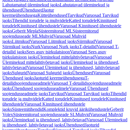
Lahutamatud üleminekud jaoks
Lahutatavad üleminekud ja
ühendused
Ühendused
Jaotur
keermeühendusega
Kütteühendused
Tarvikud
Varuosad Tarvikud
jaoks
Tihendid torudele ja muhvidele
Katted torudele
Kinnitused
torudele
Kinnitused ühendustele
Varuosad Kinnitused ühendustele
jaoks
Geberit Mepla
Süsteemitorud ML
Süsteemitorud
soojendusseade ML
Muhvid
Varuosad Muhvid
jaoks
Liitmikud
Varuosad Liitmikud jaoks
Siirmikud
Varuosad
Siirmikud jaoks
Nurk
Varuosad Nurk jaoks
T-detailid
Varuosad T-
detailid jaoks
Sees asuv tsirkulatsioon
Varuosad Sees asuv
tsirkulatsioon jaoks
Üleminekud mittelahtivõetavad
Varuosad
Üleminekud mittelahtivõetavad jaoks
Üleminekud ja ühendused,
lahtivõetavad
Varuosad Üleminekud ja ühendused, lahtivõetavad
jaoks
Sulgurid
Varuosad Sulgurid jaoks
Ühendused
Varuosad
Ühendused jaoks
Jaoturid keermeühendusega
T-
detailidsoojendusseadmele
Varuosad T-detailidsoojendusseadmele
jaoks
Ühendused soojendusseadmele
Varuosad Ühendused
soojendusseadmele jaoks
Tarvikud
Varuosad Tarvikud jaoks
Tihendid
torudele ja muhvidele
Katted torudele
Kinnitused torudele
Kinnitused
ühendustele
Varuosad Kinnitused ühendustele
jaoks
Süsteemitihendid
Komplektid kruvid äärikühendustele
Geberit
Volex
Süsteemitorud soojendusseade SL
Muhvid
Varuosad Muhvid
jaoks
Üleminekud ja ühendused, lahtivõetavad
Varuosad Üleminekud
ja ühendused, lahtivõetavad jaoks
Ühendused
Jaoturid