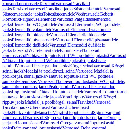
konsoolkoormustele
Tarvikud
Varuosad Tarvikud
jaoks
Tarvikud
Varuosad Tarvikud jaoks
Süsteemiseintele
Varuosad
Süsteemiseintele jaoks
Toitesüsteemidele
Veeärastusele
Geberit
Kombifix
Paigalduselemendid
Varuosad Paigalduselemendid
jaoks
Elemendid WC-pottidele
Varuosad Elemendid WC-pottidele
jaoks
Elemendid valamutele
Varuosad Elemendid valamutele
jaoks
Elemendid bideedele
Varuosad Elemendid bideedele
jaoks
Elemendid pissuaaridele
Varuosad Elemendid pissuaaridele
jaoks
Elemendid duššidele
Varuosad Elemendid duššidele
jaoks
Tarvikud
WC-elementidele
Kinnitustele
Nähtavad
loputuskastid
Nähtavad loputuskastid WC-pottidele, plastist
Varuosad
Nähtavad loputuskastid WC-pottidele, plastist jaoks
Peale
pandud
Varuosad Peale pandud jaoks
Kõrgel seinal
Varuosad Kõrgel
seinal jaoks
Madalal ja poolkõrgel, seinal
Varuosad Madalal ja
poolkõrgel, seinal jaoks
Nähtavad loputuskastid WC-pottidele,
sanitaarkeraamikast
Varuosad Nähtavad loputuskastid WC-pottidele,
sanitaarkeraamikast jaoks
Peale pandud
Varuosad Peale pandud
jaoks
Loputustorud nähtavad loputuskastidele
Varuosad Loputustorud
nähtavad loputuskastidele jaoks
Kõrgel rippuv
Varuosad Kõrgel
rippuv jaoks
Madalal ja poolkõrgel, seinal
Tarvikud
Varuosad
Tarvikud jaoks
Ühendused
Varuosad Ühendused
jaoks
Nurkventiilid
Mansetid
Varjatud loputuskastid
Sigma varjatud
loputuskastid
Varuosad Sigma varjatud loputuskastid jaoks
Omega
varjatud loputuskastid
Varuosad Omega varjatud loputuskastid
jaoks
Delta varjatud loputuskastid
Varuosad Delta varjatud