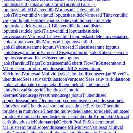
loputuskastid jaoks
Loputustorud
Tarvikud
Täite- ja
loputusventiilid
Täiteventiilid
Varuosad Täiteventiilid
jaoks
Täiteventiilid varjatud loputuskastidele
Varuosad Täiteventiilid
varjatud loputuskastidele jaoks
Täiteventiilid keraamilistele
loputuskastidele
Varuosad Täiteventiilid keraamilistele
loputuskastidele jaoks
Täiteventiilid loputuskastidele
universaalsed
Varuosad Täiteventiilid loputuskastidele universaalsed
jaoks
Loputusventiilid
Varuosad Loputusventiilid
jaoks
Kahesüsteemne loputus
Varuosad Kahesüsteemne loputus
jaoks
Sisegarnituurid
Varuosad Sisegarnituurid jaoks
Kahesüsteemne
loputus
Varuosad Kahesüsteemne loputus
jaoks
Tarvikud
Triger
Toitesüsteemid
Geberit FlowFit
Süsteemitorud
ML
Süsteemitorud soojendusseade ML
Süsteemitorud
SL
Muhvid
Varuosad Muhvid jaoks
Liitmikud
Redutseerijad
Põlved
T-
ühendused
Sees asuv tsirkulatsioon
Varuosad Sees asuv tsirkulatsioon
jaoks
Lahutamatud üleminekud
Üleminekud ja ühendused,
lahtivõetavad
Sulgurid
Ühendused
Jaoturid
keermeühendusega
Pressühendusega jaotur
T-ühendused
soojendusseadmele
Üleminekud ja ühendused soojendusseadmele,
lahtivõetavad
Ühendused soojendusseadmele
Tarvikud
Tihendid
torudele ja muhvidele
Tihendid muhvidele
Katted torudele
Kinnitused
torudele
Kinnitused ühendustele
Süsteemitihendid
Komplektid kruvid
äärikühendustele
Kulumaterjal
Geberit PushFit
Süsteemitorud
ML
Süsteemitorud soojendusseade ML
Muhvid
Varuosad Muhvid
jaoks
Nurgad
T-ühendused
Lahutamatud üleminekud
Varuosad