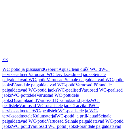
EE
WC-potid ja pissuaarid
Geberit AquaClean dušš-WC-d
WC-
tervikseadmed
Varuosad WC-tervikseadmed jaoks
Seinale
paigaldatavad WC-potid
Varuosad Seinale paigaldatavad WC-potid
jaoks
Põrandale paigaldatavad WC-potid
Varuosad Põrandale
paigaldatavad WC-potid jaoks
WC-pealised
Varuosad WC-pealised
jaoks
WC-pottidele
Varuosad WC-pottidele
jaoks
Disainplaadid
Varuosad Disainplaadid jaoks
WC-
pealistele
Varuosad WC-pealistele jaoks
Tarvikud
WC-
tervikseadmetele
WC-pealistele
WC-pealistele ja WC-
tervikseadmetele
Kulumaterjal
WC-potid ja prill-lauad
Seinale
paigaldatavad WC-potid
Varuosad Seinale paigaldatavad WC-potid
jaoks
WC-potid
Varuosad WC-potid jaoks
Põrandale paigaldatavad