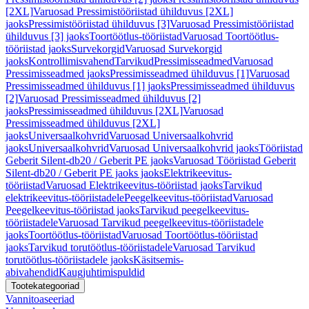
[2XL]
Varuosad Pressimistööriistad ühilduvus [2XL]
jaoks
Pressimistööriistad ühilduvus [3]
Varuosad Pressimistööriistad
ühilduvus [3] jaoks
Toortöötlus-tööriistad
Varuosad Toortöötlus-
tööriistad jaoks
Survekorgid
Varuosad Survekorgid
jaoks
Kontrollimisvahend
Tarvikud
Pressimisseadmed
Varuosad
Pressimisseadmed jaoks
Pressimisseadmed ühilduvus [1]
Varuosad
Pressimisseadmed ühilduvus [1] jaoks
Pressimisseadmed ühilduvus
[2]
Varuosad Pressimisseadmed ühilduvus [2]
jaoks
Pressimisseadmed ühilduvus [2XL]
Varuosad
Pressimisseadmed ühilduvus [2XL]
jaoks
Universaalkohvrid
Varuosad Universaalkohvrid
jaoks
Universaalkohvrid
Varuosad Universaalkohvrid jaoks
Tööriistad
Geberit Silent-db20 / Geberit PE jaoks
Varuosad Tööriistad Geberit
Silent-db20 / Geberit PE jaoks jaoks
Elektrikeevitus-
tööriistad
Varuosad Elektrikeevitus-tööriistad jaoks
Tarvikud
elektrikeevitus-tööriistadele
Peegelkeevitus-tööriistad
Varuosad
Peegelkeevitus-tööriistad jaoks
Tarvikud peegelkeevitus-
tööriistadele
Varuosad Tarvikud peegelkeevitus-tööriistadele
jaoks
Toortöötlus-tööriistad
Varuosad Toortöötlus-tööriistad
jaoks
Tarvikud torutöötlus-tööriistadele
Varuosad Tarvikud
torutöötlus-tööriistadele jaoks
Käsitsemis-
abivahendid
Kaugjuhtimispuldid
Tootekategooriad
Vannitoaseeriad