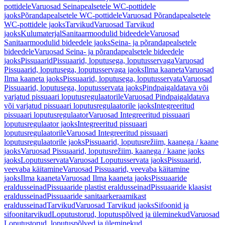
pottidele
Varuosad Seinapealsetele WC-pottidele
jaoks
Põrandapealsetele WC-pottidele
Varuosad Põrandapealsetele
WC-pottidele jaoks
Tarvikud
Varuosad Tarvikud
jaoks
Kulumaterjal
Sanitaarmoodulid bideedele
Varuosad
Sanitaarmoodulid bideedele jaoks
Seina- ja põrandapealsetele
bideedele
Varuosad Seina- ja põrandapealsetele bideedele
jaoks
Pissuaarid
Pissuaarid, loputusega, loputusservaga
Varuosad
Pissuaarid, loputusega, loputusservaga jaoks
Ilma kaaneta
Varuosad
Ilma kaaneta jaoks
Pissuaarid, loputusega, loputusservata
Varuosad
Pissuaarid, loputusega, loputusservata jaoks
Pindpaigaldatava või
varjatud pissuaari loputusregulaatorile
Varuosad Pindpaigaldatava
või varjatud pissuaari loputusregulaatorile jaoks
Integreeritud
pissuaari loputusregulaator
Varuosad Integreeritud pissuaari
loputusregulaator jaoks
Integreeritud pissuaari
loputusregulaatorile
Varuosad Integreeritud pissuaari
loputusregulaatorile jaoks
Pissuaarid, loputusrežiim, kaanega / kaane
jaoks
Varuosad Pissuaarid, loputusrežiim, kaanega / kaane jaoks
jaoks
Loputusservata
Varuosad Loputusservata jaoks
Pissuaarid,
veevaba käitamine
Varuosad Pissuaarid, veevaba käitamine
jaoks
Ilma kaaneta
Varuosad Ilma kaaneta jaoks
Pissuaaride
eraldusseinad
Pissuaaride plastist eraldusseinad
Pissuaaride klaasist
eraldusseinad
Pissuaaride sanitaarkeraamikast
eraldusseinad
Tarvikud
Varuosad Tarvikud jaoks
Sifoonid ja
sifoonitarvikud
Loputustorud, loputuspõlved ja üleminekud
Varuosad
Loputustorud, loputuspõlved ja üleminekud