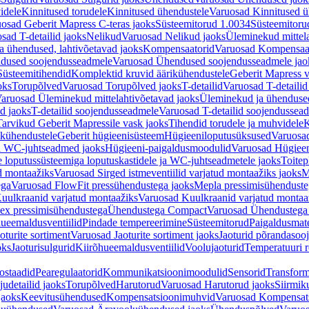
idele
Kinnitused torudele
Kinnitused ühendustele
Varuosad Kinnitused ü
osad Geberit Mapress C-teras jaoks
Süsteemitorud 1.0034
Süsteemitoru
sad T-detailid jaoks
Nelikud
Varuosad Nelikud jaoks
Üleminekud mittel
 ühendused, lahtivõetavad jaoks
Kompensaatorid
Varuosad Kompensaat
dused soojendusseadmele
Varuosad Ühendused soojendusseadmele jao
Süsteemitihendid
Komplektid kruvid äärikühendustele
Geberit Mapress 
oks
Torupõlved
Varuosad Torupõlved jaoks
T-detailid
Varuosad T-detailid
aruosad Üleminekud mittelahtivõetavad jaoks
Üleminekud ja ühendused
d jaoks
T-detailid soojendusseadmele
Varuosad T-detailid soojendussea
arvikud Geberit Mapressile vask jaoks
Tihendid torudele ja muhvidele
K
ikühendustele
Geberit hügieenisüsteem
Hügieeniloputusüksused
Varuosa
ja WC-juhtseadmed jaoks
Hügieeni-paigaldusmoodulid
Varuosad Hügieen
e loputussüsteemiga loputuskastidele ja WC-juhtseadmetele jaoks
Toitep
ud montaažiks
Varuosad Sirged istmeventiilid varjatud montaažiks jaoks
M
ega
Varuosad FlowFit pressühendustega jaoks
Mepla pressimisühendust
uulkraanid varjatud montaažiks
Varuosad Kuulkraanid varjatud montaa
ex pressimisühendustega
Ühendustega Compact
Varuosad Ühendustega
ueemaldusventiilid
Pindade tempereerimine
Süsteemitorud
Paigaldusmate
oturite sortiment
Varuosad Jaoturite sortiment jaoks
Jaoturid põrandasoo
oks
Jaoturisulgurid
Kiirõhueemaldusventiilid
Voolujaoturid
Temperatuuri 
ostaadid
Pearegulaatorid
Kommunikatsioonimoodulid
Sensorid
Transform
udetailid jaoks
Torupõlved
Harutorud
Varuosad Harutorud jaoks
Siirmik
jaoks
Keevitusühendused
Kompensatsioonimuhvid
Varuosad Kompensat