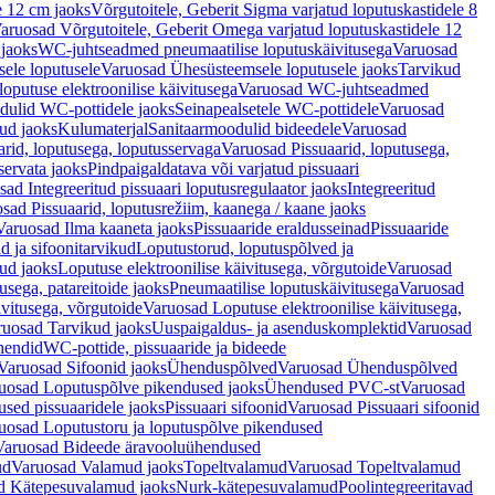
e 12 cm jaoks
Võrgutoitele, Geberit Sigma varjatud loputuskastidele 8
aruosad Võrgutoitele, Geberit Omega varjatud loputuskastidele 12
 jaoks
WC-juhtseadmed pneumaatilise loputuskäivitusega
Varuosad
ele loputusele
Varuosad Ühesüsteemsele loputusele jaoks
Tarvikud
putuse elektroonilise käivitusega
Varuosad WC-juhtseadmed
dulid WC-pottidele jaoks
Seinapealsetele WC-pottidele
Varuosad
ud jaoks
Kulumaterjal
Sanitaarmoodulid bideedele
Varuosad
arid, loputusega, loputusservaga
Varuosad Pissuaarid, loputusega,
servata jaoks
Pindpaigaldatava või varjatud pissuaari
ad Integreeritud pissuaari loputusregulaator jaoks
Integreeritud
sad Pissuaarid, loputusrežiim, kaanega / kaane jaoks
Varuosad Ilma kaaneta jaoks
Pissuaaride eraldusseinad
Pissuaaride
d ja sifoonitarvikud
Loputustorud, loputuspõlved ja
ud jaoks
Loputuse elektroonilise käivitusega, võrgutoide
Varuosad
usega, patareitoide jaoks
Pneumaatilise loputuskäivitusega
Varuosad
ivitusega, võrgutoide
Varuosad Loputuse elektroonilise käivitusega,
ruosad Tarvikud jaoks
Uuspaigaldus- ja asenduskomplektid
Varuosad
hendid
WC-pottide, pissuaaride ja bideede
Varuosad Sifoonid jaoks
Ühenduspõlved
Varuosad Ühenduspõlved
uosad Loputuspõlve pikendused jaoks
Ühendused PVC-st
Varuosad
ed pissuaaridele jaoks
Pissuaari sifoonid
Varuosad Pissuaari sifoonid
uosad Loputustoru ja loputuspõlve pikendused
Varuosad Bideede äravooluühendused
ud
Varuosad Valamud jaoks
Topeltvalamud
Varuosad Topeltvalamud
d Kätepesuvalamud jaoks
Nurk-kätepesuvalamud
Poolintegreeritavad