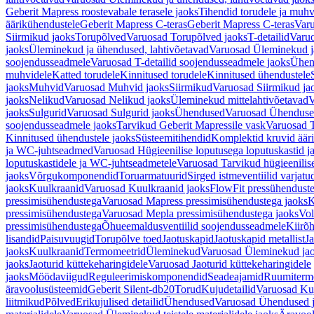
Geberit Mapress roostevabale terasele jaoks
Tihendid torudele ja muhv
äärikühendustele
Geberit Mapress C-teras
Geberit Mapress C-teras
Varu
Siirmikud jaoks
Torupõlved
Varuosad Torupõlved jaoks
T-detailid
Varuo
jaoks
Üleminekud ja ühendused, lahtivõetavad
Varuosad Üleminekud ja
soojendusseadmele
Varuosad T-detailid soojendusseadmele jaoks
Ühen
muhvidele
Katted torudele
Kinnitused torudele
Kinnitused ühendustele
jaoks
Muhvid
Varuosad Muhvid jaoks
Siirmikud
Varuosad Siirmikud ja
jaoks
Nelikud
Varuosad Nelikud jaoks
Üleminekud mittelahtivõetavad
V
jaoks
Sulgurid
Varuosad Sulgurid jaoks
Ühendused
Varuosad Ühenduse
soojendusseadmele jaoks
Tarvikud Geberit Mapressile vask
Varuosad T
Kinnitused ühendustele jaoks
Süsteemitihendid
Komplektid kruvid äär
ja WC-juhtseadmed
Varuosad Hügieenilise loputusega loputuskastid 
loputuskastidele ja WC-juhtseadmetele
Varuosad Tarvikud hügieenilis
jaoks
Võrgukomponendid
Toruarmatuurid
Sirged istmeventiilid varjat
jaoks
Kuulkraanid
Varuosad Kuulkraanid jaoks
FlowFit pressühendust
pressimisühendustega
Varuosad Mapress pressimisühendustega jaoks
K
pressimisühendustega
Varuosad Mepla pressimisühendustega jaoks
Vol
pressimisühendustega
Õhueemaldusventiilid soojendusseadmele
Kiirõh
lisandid
Paisuvuugid
Torupõlve toed
Jaotuskapid
Jaotuskapid metallist
Ja
jaoks
Kuulkraanid
Termomeetrid
Üleminekud
Varuosad Üleminekud ja
jaoks
Jaoturid küttekeharingidele
Varuosad Jaoturid küttekeharingidele
jaoks
Möödaviigud
Reguleerimiskomponendid
Seadeajamid
Ruumiterm
äravoolusüsteemid
Geberit Silent-db20
Torud
Kujudetailid
Varuosad Kuj
liitmikud
Põlved
Erikujulised detailid
Ühendused
Varuosad Ühendused 