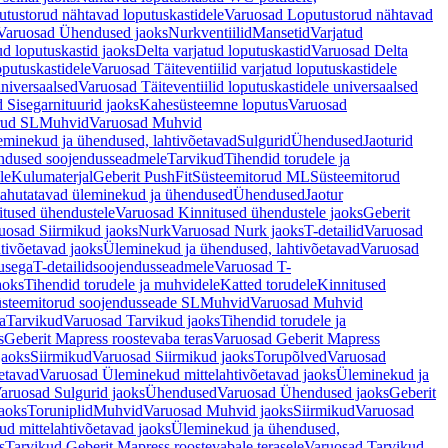
tustorud nähtavad loputuskastidele
Varuosad Loputustorud nähtavad
Varuosad Ühendused jaoks
Nurkventiilid
Mansetid
Varjatud
d loputuskastid jaoks
Delta varjatud loputuskastid
Varuosad Delta
oputuskastidele
Varuosad Täiteventiilid varjatud loputuskastidele
universaalsed
Varuosad Täiteventiilid loputuskastidele universaalsed
 Sisegarnituurid jaoks
Kahesüsteemne loputus
Varuosad
rud SL
Muhvid
Varuosad Muhvid
eminekud ja ühendused, lahtivõetavad
Sulgurid
Ühendused
Jaoturid
dused soojendusseadmele
Tarvikud
Tihendid torudele ja
le
Kulumaterjal
Geberit PushFit
Süsteemitorud ML
Süsteemitorud
ahutatavad üleminekud ja ühendused
Ühendused
Jaotur
itused ühendustele
Varuosad Kinnitused ühendustele jaoks
Geberit
uosad Siirmikud jaoks
Nurk
Varuosad Nurk jaoks
T-detailid
Varuosad
tivõetavad jaoks
Üleminekud ja ühendused, lahtivõetavad
Varuosad
usega
T-detailidsoojendusseadmele
Varuosad T-
aoks
Tihendid torudele ja muhvidele
Katted torudele
Kinnitused
steemitorud soojendusseade SL
Muhvid
Varuosad Muhvid
a
Tarvikud
Varuosad Tarvikud jaoks
Tihendid torudele ja
s
Geberit Mapress roostevaba teras
Varuosad Geberit Mapress
jaoks
Siirmikud
Varuosad Siirmikud jaoks
Torupõlved
Varuosad
etavad
Varuosad Üleminekud mittelahtivõetavad jaoks
Üleminekud ja
aruosad Sulgurid jaoks
Ühendused
Varuosad Ühendused jaoks
Geberit
aoks
Toruniplid
Muhvid
Varuosad Muhvid jaoks
Siirmikud
Varuosad
d mittelahtivõetavad jaoks
Üleminekud ja ühendused,
s
Tarvikud Geberit Mapress roostevabale terasele
Varuosad Tarvikud