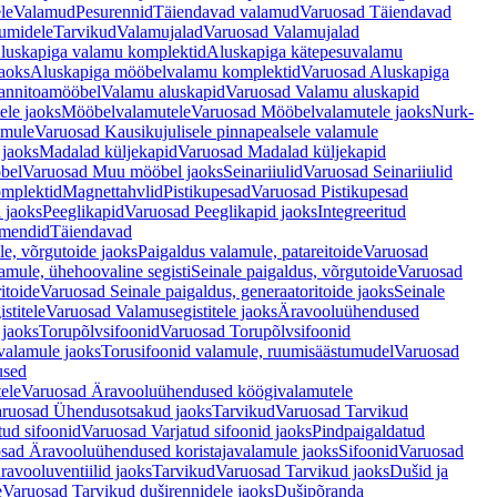
le
Valamud
Pesurennid
Täiendavad valamud
Varuosad Täiendavad
umidele
Tarvikud
Valamujalad
Varuosad Valamujalad
luskapiga valamu komplektid
Aluskapiga kätepesuvalamu
aoks
Aluskapiga mööbelvalamu komplektid
Varuosad Aluskapiga
annitoamööbel
Valamu aluskapid
Varuosad Valamu aluskapid
ele jaoks
Mööbelvalamutele
Varuosad Mööbelvalamutele jaoks
Nurk-
amule
Varuosad Kausikujulisele pinnapealsele valamule
 jaoks
Madalad küljekapid
Varuosad Madalad küljekapid
bel
Varuosad Muu mööbel jaoks
Seinariiulid
Varuosad Seinariiulid
omplektid
Magnettahvlid
Pistikupesad
Varuosad Pistikupesad
 jaoks
Peeglikapid
Varuosad Peeglikapid jaoks
Integreeritud
emendid
Täiendavad
e, võrgutoide jaoks
Paigaldus valamule, patareitoide
Varuosad
amule, ühehoovaline segisti
Seinale paigaldus, võrgutoide
Varuosad
itoide
Varuosad Seinale paigaldus, generaatoritoide jaoks
Seinale
stitele
Varuosad Valamusegistitele jaoks
Äravooluühendused
jaoks
Torupõlvsifoonid
Varuosad Torupõlvsifoonid
valamule jaoks
Torusifoonid valamule, ruumisäästumudel
Varuosad
used
ele
Varuosad Äravooluühendused köögivalamutele
ruosad Ühendusotsakud jaoks
Tarvikud
Varuosad Tarvikud
tud sifoonid
Varuosad Varjatud sifoonid jaoks
Pindpaigaldatud
sad Äravooluühendused koristajavalamule jaoks
Sifoonid
Varuosad
avooluventiilid jaoks
Tarvikud
Varuosad Tarvikud jaoks
Dušid ja
e
Varuosad Tarvikud duširennidele jaoks
Dušipõranda