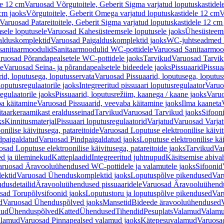
le 12 cm
Varuosad Võrgutoitele, Geberit Sigma varjatud loputuskastidel
 cm jaoks
Võrgutoitele, Geberit Omega varjatud loputuskastidele 12 cm
V
Varuosad Patareitoitele, Geberit Sigma varjatud loputuskastidele 12 cm
ele loputusele
Varuosad Kahesüsteemsele loputusele jaoks
Ühesüsteems
alduskomplektid
Varuosad Paigalduskomplektid jaoks
WC-juhtseadmed lo
sanitaarmoodulid
Sanitaarmoodulid WC-pottidele
Varuosad Sanitaarmoo
ruosad Põrandapealsetele WC-pottidele jaoks
Tarvikud
Varuosad Tarvik
le
Varuosad Seina- ja põrandapealsetele bideedele jaoks
Pissuaarid
Pissua
rid, loputusega, loputusservata
Varuosad Pissuaarid, loputusega, loputus
oputusregulaatorile jaoks
Integreeritud pissuaari loputusregulaator
Varuos
egulaatorile jaoks
Pissuaarid, loputusrežiim, kaanega / kaane jaoks
Varuo
ba käitamine
Varuosad Pissuaarid, veevaba käitamine jaoks
Ilma kaaneta
itaarkeraamikast eraldusseinad
Tarvikud
Varuosad Tarvikud jaoks
Sifooni
ks
Kinnitusmaterjal
Pissuaari loputusregulaatorid
Varjatud
Varuosad Varjat
onilise käivitusega, patareitoide
Varuosad Loputuse elektroonilise käivit
dpaigaldatud
Varuosad Pindpaigaldatud jaoks
Loputuse elektroonilise kä
sad Loputuse elektroonilise käivitusega, patareitoide jaoks
Tarvikud
Va
ed ja üleminekud
Katteplaadid
Integreeritud juhtnupud
Käsitsemise abiva
aruosad Äravooluühendused WC-pottidele ja valamutele jaoks
Sifoonid
ektid
Varuosad Ühenduskomplektid jaoks
Loputuspõlve pikendused
Var
dusdetailid
Äravooluühendused pissuaaridele
Varuosad Äravooluühendus
sad Torupõlvsifoonid jaoks
Loputustoru ja loputuspõlve pikendused
Var
d
Varuosad Ühenduspõlved jaoks
Mansetid
Bideede äravooluühendused
kud
Ühenduspõlved
Katted
Ühendused
Tihendid
Pesuplats
Valamud
Valam
alamud
Varuosad Pinnapealsed valamud jaoks
Kätepesuvalamud
Varuosa