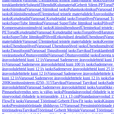
materjalidele
Varuosad Üleminekud teistele materjalidele jaoks
Äravoo
toruklambritele
Sulgurid
Tihendid
Kulumaterjal
Geberit Silent-PP
Torud
jaoks
Siirmikud
Varuosad Siirmikud jaoks
Puhastuskolmikud
Varuosad 
jaoks
Küünisühendused
Üleminekud teistele materjalidele
Äravooluühe
jaoks
Kujudetailid
Varuosad Kujudetailid jaoks
Torupõlved
Varuosad To
jaoks
SuperTube liitmikud
Varuosad SuperTube liitmikud jaoks
Põlved
Kompensatsioonimuhvid jaoks
Küünisühendused
Üleminekud teistele 
PE
Torud
Kujudetailid
Varuosad Kujudetailid jaoks
Torupõlved
Harutor
jaoks
SuperTube liitmikud
Põlved
Erikujulised detailid
Ühendused
Varuo
materjalidele
Varuosad Üleminekud teistele materjalidele jaoks
Keerme
jaoks
Ühenduspõlved
Varuosad Ühenduspõlved jaoks
Ühendusmuhvid
jaoks
Tigusifoonid
Varuosad Tigusifoonid jaoks
Tarvikud
Toruklambrid
veeärastuseks
Õhutusventiilid
Varuosad Õhutusventiilid jaoks
Energia t
äravoolulehtrid kuni 12 l/s
Varuosad Sademevee äravoolulehtrid kuni 1
l/s
Varuosad Sademevee äravoolulehtrid kuni 100 l/s jaoks
Sademevee ä
äravoolulehtrid kuni 12 l/s jaoks
Sademevee äravoolulehtrid kuni 25 l/
äravoolulehtritele kuni 12 l/s
Varuosad Sademevee äravoolulehtritele ku
kuni 12 l/s
Varuosad Sademevee äravoolulehtritele kuni 12 l/s jaoks
Sa
200
Kinnitussüsteem d250–315
Tarvikud
Varuosad Tarvikud jaoks
Sade
äravoolulehtrid
Varuosad Sademevee äravoolulehtrid jaoks
Aurutõkke 
Pinnasekuivendus sees ja väljas jaoks
Põrandaäravoolud rõdudele ja te
sissevoolud rõdudele ja terrassidele, 13 x 13 cm
Põrandasissevoolud 1
FlowFit jaoks
Varuosad Tööriistad Geberit FlowFit jaoks jaoks
Käsipre
jaoks
Pressimistööriistade ühilduvus [2]
Varuosad Pressimistööriistade 
tööriistadega
Tarvikud
Tööriistad Geberit Meplale
Varuosad Tööriistad 