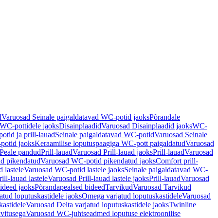
d
Varuosad Seinale paigaldatavad WC-potid jaoks
Põrandale
WC-pottidele jaoks
Disainplaadid
Varuosad Disainplaadid jaoks
WC-
tid ja prill-lauad
Seinale paigaldatavad WC-potid
Varuosad Seinale
potid jaoks
Keraamilise loputuspaagiga WC-pott paigaldatud
Varuosad
Peale pandud
Prill-lauad
Varuosad Prill-lauad jaoks
Prill-lauad
Varuosad
d pikendatud
Varuosad WC-potid pikendatud jaoks
Comfort prill-
 lastele
Varuosad WC-potid lastele jaoks
Seinale paigaldatavad WC-
rill-lauad lastele
Varuosad Prill-lauad lastele jaoks
Prill-lauad
Varuosad
ideed jaoks
Põrandapealsed bideed
Tarvikud
Varuosad Tarvikud
tud loputuskastidele jaoks
Omega varjatud loputuskastidele
Varuosad
kastidele
Varuosad Delta varjatud loputuskastidele jaoks
Twinline
ivitusega
Varuosad WC-juhtseadmed loputuse elektroonilise