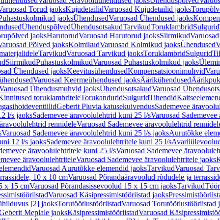
luühendused
Varuosad Äravooluühendused jaoks
Ühenduspõlved
Varuos
Varuosad Torud jaoks
Kujudetailid
Varuosad Kujudetailid jaoks
Torupõlv
Puhastuskolmikud jaoks
Ühendused
Varuosad Ühendused jaoks
Kompens
ndused
Ühenduspõlved
Ühendusotsakud
Tarvikud
Toruklambrid
Sulgurid
rupõlved jaoks
Harutorud
Varuosad Harutorud jaoks
Siirmikud
Varuosad 
Varuosad Põlved jaoks
Kolmikud
Varuosad Kolmikud jaoks
Ühendused
V
materjalidele
Tarvikud
Varuosad Tarvikud jaoks
Toruklambrid
Sulgurid
Ti
ud
Siirmikud
Puhastuskolmikud
Varuosad Puhastuskolmikud jaoks
Ülemi
sad Ühendused jaoks
Keevitusühendused
Kompensatsioonimuhvid
Varu
ühendused
Varuosad Keermeühendused jaoks
Äärikühendused
Äärikpuk
Varuosad Ühendusmuhvid jaoks
Ühendusotsakud
Varuosad Ühendusots
Kinnitused toruklambritele
Torukandurid
Sulgurid
Tihendid
Kaitseelemen
agasihoideventiilid
Geberit Pluvia katusekuivendus
Sademevee äravoolul
2 l/s jaoks
Sademevee äravoolulehtrid kuni 25 l/s
Varuosad Sademevee är
ravoolulehtrid rennidele
Varuosad Sademevee äravoolulehtrid rennidel
s
Varuosad Sademevee äravoolulehtrid kuni 25 l/s jaoks
Aurutõkke elem
ni 12 l/s jaoks
Sademevee äravoolulehtritele kuni 25 l/s
Avariiülevoolu
demevee äravoolulehtritele kuni 25 l/s
Varuosad Sademevee äravoolulehtr
mevee äravoolulehtritele
Varuosad Sademevee äravoolulehtritele jaoks
K
elemendid
Varuosad Aurutõkke elemendid jaoks
Tarvikud
Varuosad Tarv
rrassidele, 10 x 10 cm
Varuosad Põrandaäravoolud rõdudele ja terrassid
5 x 15 cm
Varuosad Põrandasissevoolud 15 x 15 cm jaoks
Tarvikud
Töör
ssimistööriistad
Varuosad Käsipressimistööriistad jaoks
Pressimistööriis
ühilduvus [2] jaoks
Torutöötlustööriistad
Varuosad Torutöötlustööriistad 
Geberit Meplale jaoks
Käsipressimistööriistad
Varuosad Käsipressimistöö