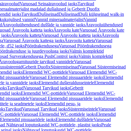
aäravoolud
Varuosad Seinaäravoolud jaoks
Tarvikud
eraalmaterjalist madalad dušialused ja Geberit Duofix
endid jaoks
Tarvikud
Dušiseinad
Dušiseinad
Duši külgseinad walk-in
ikukujulised vannid
Vannid mineraalmaterjalist
Vannid
ud
Äravooluühendused duššide ja vannide jaoks
Äravooluühendused
uosad Äravoolu katteta jaoks
Äravoolu kate
Varuosad Äravoolu kate
 jaoks
Äravoolu katteta
Varuosad Äravoolu katteta jaoks
Äravoolu
ga
Varuosad Äravoolu kattega jaoks
Äravoolu katteta
Varuosad
le, d52 jaoks
Pöördrakendusega
Varuosad Pöördrakendusega
ördrakenduse ja juurdevooluga jaoks
Valmis komplektid
osad Surverakendusega PushControl jaoks
Valmis komplektid
Äravoolugarnituuride tarvikud vannidele
Varuosad
utussüsteemid
Geberit Duofix
Süsteemiseinad
Varuosad Süsteemiseinad
mendid jaoks
Elemendid WC-pottidele
Varuosad Elemendid WC-
id pissuaaridele
Varuosad Elemendid pissuaaridele jaoks
Elemendid
le ja vannidele jaoks
Elemendid dušieraldusseintele
Elemendid
aoks
Tarvikud
Varuosad Tarvikud jaoks
Geberit
endid jaoks
Elemendid WC-pottidele
Varuosad Elemendid WC-
id pissuaaridele
Varuosad Elemendid pissuaaridele jaoks
Elemendid
tele ja seadmetele jaoks
Elemendid pesu- ja
oks
Tarvikud
Varuosad Tarvikud jaoks
Süsteemiseintele
Varuosad
-pottidele
Varuosad Elemendid WC-pottidele jaoks
Elemendid
Elemendid pissuaaridele jaoks
Elemendid duššidele
Varuosad
ad Nähtavad loputuskastid WC-pottidele, plastist jaoks
Peale
seinal jaoks
Nähtavad loputuskastid WC-pottidele,