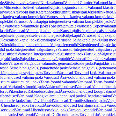
oks
Süvistatavad valamud
Nurk-valamud
Valamud Comfort
Valamud laste
ud
Mitmeotstarbelised valamud
Kipsist kogumisvalamu
Valamud klassiru
arvikud
Äravoolu kate
Käterätihoidik
Kinnitusmaterjal
Dekoratiivkatted
A
uskapiga valamu komplektid
Varuosad Aluskapiga valamu komplektid j
mplektid
Varuosad Aluskapiga integreeritava valamu komplektid jaoks
V
ele
Varuosad Valamutele jaoks
Topeltvalamutele
Varuosad Topeltvalamut
laadid
Varuosad Valamuplaadid jaoks
Kausikujulisele pinnapealsele val
ujulisele pinnapealsele valamule jaoks
Küljekapid
Varuosad Küljekapid
 Keskmised kapid jaoks
Seinakapid
Varuosad Seinakapid jaoks
Muu möö
d
Käterätihoidik ja käterätikonks
Valguselemendid
Käepidemed
Jalgade k
lid jaoks
Integreeritud valgustusega
Varuosad Integreeritud valgustusega
algustuseta
Varuosad Integreeritud valgustuseta jaoks
Tarvikud
Valgusel
gistid jaoks
Paigaldus valamule, võrgutoide
Varuosad Paigaldus valamul
toide
Varuosad Paigaldus valamule, generaatoritoide jaoks
Paigaldus val
osad Seinale paigaldus, patareitoide jaoks
Seinale paigaldus, generaator
 käepidemega segisti jaoks
Tarvikud
Varuosad Tarvikud jaoks
Valamusegi
luühendused valamu jaoks
Varuosad Äravooluühendused valamu jaoks 
 ruumisäästumudel jaoks
Torusifoonid valamule
Varuosad Torusifoonid 
osad Varjatud sifoonid jaoks
Valamuühendused
Varuosad Valamuühend
torud
Pikendused
Rakendussüsteemid
Äravooluühendused köögivalamut
 ühendused
Varuosad Köögivalamu ühendused jaoks
Ühendusotsakud
Va
admetele jaoks
Torupõlvsifoonid
Varuosad Torupõlvsifoonid jaoks
Varja
 Ühendused jaoks
Tarvikud
Äravooluühendused koristajavalamule
Varuo
sotsakud
Varuosad Ühendusotsakud jaoks
Äravooluventiilid
Varuosad Är
dele jaoks
Duširennid
Varuosad Duširennid jaoks
Tarvikud duširennidel