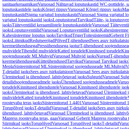
sanitaarkeraamikast
Varuosad Nähtavad loputuskastid WC-pottidele, sa
loputuskastidele jaoks
Kõrgel rippuv
Varuosad Kõrgel rippuv jaoks
Mad
loputuskastid
Sigma varjatud loputuskastid
Varuosad Sigma varjatud lo
varjatud loputuskastid jaoks
Loputustorud
Tarvikud
Täite- ja loputusven
jaoks
Täiteventiilid keraamilistele loputuskastidele
Varuosad Täiteventii
jaoks
Loputusventiilid
Varuosad Loputusventiilid jaoks
Kahesüsteemne 
Kahesüsteemne loputus jaoks
Tarvikud
Triger
Toitesüsteemid
Geberit F
jaoks
Liitmikud
Redutseerijad
Põlved
T-ühendused
Sees asuv tsirkulatsi
keermeühendusega
Pressühendusega jaotur
T-ühendused soojendusse
muhvidele
Tihendid muhvidele
Katted torudele
Kinnitused torudele
Kinn
soojendusseade ML
Muhvid
Varuosad Muhvid jaoks
Nurgad
T-ühendu
keermeühendusega
Kütteühendused
Tarvikud
Varuosad Tarvikud jaoks
Mepla
Süsteemitorud ML
Süsteemitorud soojendusseade ML
Muhvid
V
T-detailid jaoks
Sees asuv tsirkulatsioon
Varuosad Sees asuv tsirkulatsi
Üleminekud ja ühendused, lahtivõetavad jaoks
Sulgurid
Varuosad Sulg
detailidsoojendusseadmele jaoks
Ühendused soojendusseadmele
Varuo
torudele
Kinnitused ühendustele
Varuosad Kinnitused ühendustele jao
jaoks
Üleminekud ja ühendused, lahtivõetavad
Varuosad Üleminekud ja
muhvidele
Katted torudele
Kinnitused torudele
Kinnitused ühendustele
roostevaba teras jaoks
Süsteemitorud 1.4401
Varuosad Süsteemitorud 1
Torupõlved jaoks
T-detailid
Varuosad T-detailid jaoks
Sees asuv tsirkul
ühendused, lahtivõetavad
Varuosad Üleminekud ja ühendused, lahtivõ
Mapress roostevaba teras, gaas
Varuosad Geberit Mapress roostevaba t
Siirmikud jaoks
Torupõlved
Varuosad Torupõlved jaoks
T-detailid
Varuo
lahtivõetavad
Varuosad Üleminekud ja ühendused, lahtivõetavad jaok