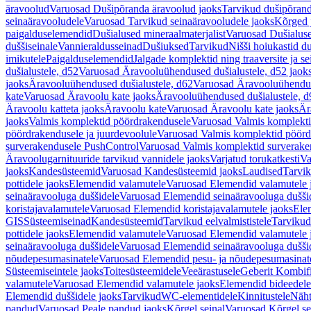
äravoolud
Varuosad Dušipõranda äravoolud jaoks
Tarvikud dušipõrand
seinaäravooludele
Varuosad Tarvikud seinaäravooludele jaoks
Kõrged 
paigalduselemendid
Dušialused mineraalmaterjalist
Varuosad Dušialuse
duššiseinale
Vannieraldusseinad
Dušiuksed
Tarvikud
Nišši hoiukastid d
imikutele
Paigalduselemendid
Jalgade komplektid ning traaversite ja s
dušialustele, d52
Varuosad Äravooluühendused dušialustele, d52 jaok
jaoks
Äravooluühendused dušialustele, d62
Varuosad Äravooluühenduse
kate
Varuosad Äravoolu kate jaoks
Äravooluühendused dušialustele, d
Äravoolu katteta jaoks
Äravoolu kate
Varuosad Äravoolu kate jaoks
Är
jaoks
Valmis komplektid pöördrakendusele
Varuosad Valmis komplekti
pöördrakendusele ja juurdevoolule
Varuosad Valmis komplektid pöördr
surverakendusele PushControl
Varuosad Valmis komplektid surverake
Äravoolugarnituuride tarvikud vannidele jaoks
Varjatud torukatkesti
Va
jaoks
Kandesüsteemid
Varuosad Kandesüsteemid jaoks
Laudised
Tarvi
pottidele jaoks
Elemendid valamutele
Varuosad Elemendid valamutele 
seinaäravooluga duššidele
Varuosad Elemendid seinaäravooluga duššid
koristajavalamutele
Varuosad Elemendid koristajavalamutele jaoks
Ele
GIS
Süsteemiseinad
Kandesüsteemid
Tarvikud eelvalmististele
Tarvikud 
pottidele jaoks
Elemendid valamutele
Varuosad Elemendid valamutele 
seinaäravooluga duššidele
Varuosad Elemendid seinaäravooluga duššid
nõudepesumasinatele
Varuosad Elemendid pesu- ja nõudepesumasinate
Süsteemiseintele jaoks
Toitesüsteemidele
Veeärastusele
Geberit Kombif
valamutele
Varuosad Elemendid valamutele jaoks
Elemendid bideedele
Elemendid duššidele jaoks
Tarvikud
WC-elementidele
Kinnitustele
Näht
pandud
Varuosad Peale pandud jaoks
Kõrgel seinal
Varuosad Kõrgel se