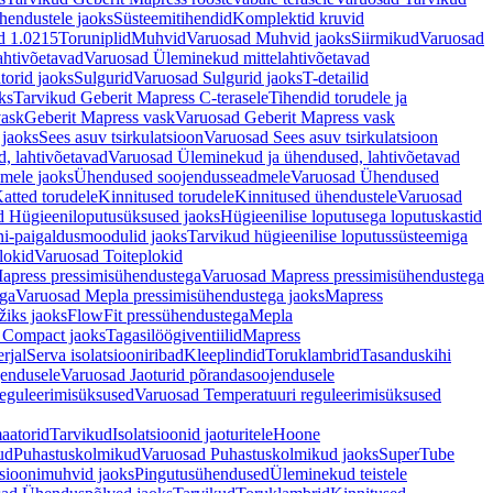
hendustele jaoks
Süsteemitihendid
Komplektid kruvid
d 1.0215
Toruniplid
Muhvid
Varuosad Muhvid jaoks
Siirmikud
Varuosad
ahtivõetavad
Varuosad Üleminekud mittelahtivõetavad
orid jaoks
Sulgurid
Varuosad Sulgurid jaoks
T-detailid
ks
Tarvikud Geberit Mapress C-terasele
Tihendid torudele ja
vask
Geberit Mapress vask
Varuosad Geberit Mapress vask
 jaoks
Sees asuv tsirkulatsioon
Varuosad Sees asuv tsirkulatsioon
, lahtivõetavad
Varuosad Üleminekud ja ühendused, lahtivõetavad
dmele jaoks
Ühendused soojendusseadmele
Varuosad Ühendused
atted torudele
Kinnitused torudele
Kinnitused ühendustele
Varuosad
d Hügieeniloputusüksused jaoks
Hügieenilise loputusega loputuskastid
i-paigaldusmoodulid jaoks
Tarvikud hügieenilise loputussüsteemiga
lokid
Varuosad Toiteplokid
apress pressimisühendustega
Varuosad Mapress pressimisühendustega
ega
Varuosad Mepla pressimisühendustega jaoks
Mapress
žiks jaoks
FlowFit pressühendustega
Mepla
 Compact jaoks
Tagasilöögiventiilid
Mapress
rjal
Serva isolatsiooniribad
Kleeplindid
Toruklambrid
Tasanduskihi
jendusele
Varuosad Jaoturid põrandasoojendusele
reguleerimisüksused
Varuosad Temperatuuri reguleerimisüksused
aatorid
Tarvikud
Isolatsioonid jaoturitele
Hoone
ud
Puhastuskolmikud
Varuosad Puhastuskolmikud jaoks
SuperTube
sioonimuhvid jaoks
Pingutusühendused
Üleminekud teistele