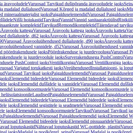
a äravooludele
Varuosad Tarvikud dušipõranda äravooludele jaoks
Sein
ja madalad dušialused
Varuosad Kõrged ja madalad dušialused jaoks
Min
d mineraalmaterjalist jaoks
Paigalduselemendid
Varuosad Paigalduselem
uššidele
Nišši hoiukastid
Tarvikud
Vannid
Vannid sanitaarakrüülist
Ristkül
einaankrute komplektid
Tarvikud
Remondikomplektid
Täiendavad tarvik
s
Äravoolu kattega
Varuosad Äravoolu kattega jaoks
Äravoolu katteta
Var
d dušialustele, d62 jaoks
Äravoolu kattega
Varuosad Äravoolu kattega
90
Varuosad Äravooluühendused dušialustele, d90 jaoks
Äravoolu katte
avooluühendused vannidele, d52
Varuosad Äravooluühendused vannide
d pöördrakendusele jaoks
Pöördrakenduse ja juurdevooluga
Varuosad Pö
akendusele ja juurdevoolule jaoks
Surverakendusega PushControl
Varu
ndusele PushControl jaoks
Ventiilkorgiga
Varuosad Ventiilkorgiga jaoks
ruosad Varjatud torukatkesti jaoks
Veeühendused
Installatsiooni- ja lop
kud
Varuosad Tarvikud jaoks
Paigalduselemendid
Varuosad Paigaldusele
jaoks
Elemendid bideedele
Varuosad Elemendid bideedele jaoks
Elemend
ele jaoks
Elemendid duššidele ja vannidele
Varuosad Elemendid duššide
mendid konsoolkoormustele
Varuosad Elemendid konsoolkoormustele j
heliisolatsioonile
Laudised
Paigalduselemendid
Varuosad Paigalduselem
jaoks
Elemendid bideedele
Varuosad Elemendid bideedele jaoks
Elemend
ele jaoks
Elemendid segistitele ja seadmetele
Varuosad Elemendid segisti
le jaoks
Elemendid konsoolkoormustele
Tarvikud
Varuosad Tarvikud ja
ix
Paigalduselemendid
Varuosad Paigalduselemendid jaoks
Elemendid WC
Varuosad Elemendid bideedele jaoks
Elemendid pissuaaridele
Varuosad 
avad loputuskastid
Nähtavad loputuskastid WC-pottidele, plastist
Varuos
inal jaoks
Madalal ja poolkõrgel, seinal
Varuosad Madalal ja poolkõrgel, 