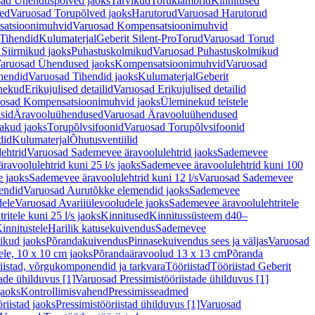
ad Ühenduspõlved jaoks
Tarvikud
Toruklambrid
Kinnitused
ed
Varuosad Torupõlved jaoks
Harutorud
Varuosad Harutorud
atsioonimuhvid
Varuosad Kompensatsioonimuhvid
Tihendid
Kulumaterjal
Geberit Silent-Pro
Torud
Varuosad Torud
Siirmikud jaoks
Puhastuskolmikud
Varuosad Puhastuskolmikud
aruosad Ühendused jaoks
Kompensatsioonimuhvid
Varuosad
hendid
Varuosad Tihendid jaoks
Kulumaterjal
Geberit
nekud
Erikujulised detailid
Varuosad Erikujulised detailid
osad Kompensatsioonimuhvid jaoks
Üleminekud teistele
sid
Äravooluühendused
Varuosad Äravooluühendused
akud jaoks
Torupõlvsifoonid
Varuosad Torupõlvsifoonid
did
Kulumaterjal
Õhutusventiilid
ehtrid
Varuosad Sademevee äravoolulehtrid jaoks
Sademevee
avoolulehtrid kuni 25 l/s jaoks
Sademevee äravoolulehtrid kuni 100
e jaoks
Sademevee äravoolulehtrid kuni 12 l/s
Varuosad Sademevee
endid
Varuosad Aurutõkke elemendid jaoks
Sademevee
dele
Varuosad Avariiülevooludele jaoks
Sademevee äravoolulehtritele
itele kuni 25 l/s jaoks
Kinnitused
Kinnitussüsteem d40–
innitustele
Harilik katusekuivendus
Sademevee
ikud jaoks
Põrandakuivendus
Pinnasekuivendus sees ja väljas
Varuosad
ele, 10 x 10 cm jaoks
Põrandaäravoolud 13 x 13 cm
Põranda
iistad, võrgukomponendid ja tarkvara
Tööriistad
Tööriistad Geberit
tade ühilduvus [1]
Varuosad Pressimistööriistade ühilduvus [1]
jaoks
Kontrollimisvahend
Pressimisseadmed
riistad jaoks
Pressimistööriistad ühilduvus [1]
Varuosad