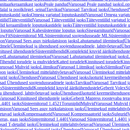
nitaarkeraamikast jaoks
Peale pandud
Varuosad Peale pandud jaoks
Lopu
alal ja poolkõrgel, seinal
Tarvikud
Varuosad Tarvikud jaoks
Ühendused
putuskastid jaoks
Omega varjatud loputuskastid
Varuosad Omega varjatu
tiilid
Täiteventiilid
Varuosad Täiteventiilid jaoks
Täiteventiilid varjatud l
lid keraamilistele loputuskastidele jaoks
Täiteventiilid loputuskastidele 
loputus
Varuosad Kahesüsteemne loputus jaoks
Sisegarnituurid
Varuosad
lowFit
Süsteemitorud ML
Süsteemitorud soojendusseade ML
Süsteemito
oon
Varuosad Sees asuv tsirkulatsioon jaoks
Lahutamatud üleminekud
Ül
admele
Üleminekud ja ühendused soojendusseadmele, lahtivõetavad
Ühen
itused ühendustele
Süsteemitihendid
Komplektid kruvid äärikühenduste
sed
Lahutamatud üleminekud
Varuosad Lahutamatud üleminekud jaoks
L
Tihendid torudele ja muhvidele
Katted torudele
Kinnitused torudele
Kinn
aruosad Muhvid jaoks
Liitmikud
Varuosad Liitmikud jaoks
Siirmikud
Var
oon jaoks
Üleminekud mittelahtivõetavad
Varuosad Üleminekud mittelah
urid jaoks
Ühendused
Varuosad Ühendused jaoks
Jaoturid keermeühend
sad Ühendused soojendusseadmele jaoks
Tarvikud
Varuosad Tarvikud j
ks
Süsteemitihendid
Komplektid kruvid äärikühendustele
Geberit Volex
Sü
 ühendused, lahtivõetavad jaoks
Ühendused
Jaoturid keermeühenduseg
Varuosad Kinnitused ühendustele jaoks
Geberit Mapress roostevaba tera
.4401 jaoks
Süsteemitorud 1.4521
Toruniplid
Muhvid
Varuosad Muhvid 
atsioon
Varuosad Sees asuv tsirkulatsioon jaoks
Üleminekud mittelahtivõ
etavad jaoks
Kompensaatorid
Varuosad Kompensaatorid jaoks
Sulgurid
V
eras, gaas jaoks
Süsteemitorud 1.4401
Varuosad Süsteemitorud 1.4401 j
sad T-detailid jaoks
Üleminekud mittelahtivõetavad
Varuosad Ülemineku
s
Sulgurid
Varuosad Sulgurid jaoks
Ühendused
Varuosad Ühendused jaok