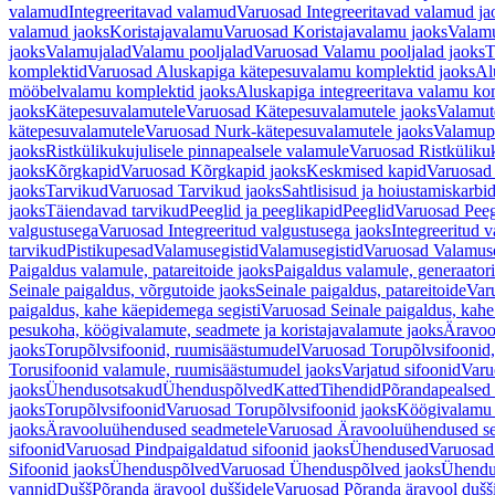
valamud
Integreeritavad valamud
Varuosad Integreeritavad valamud ja
valamud jaoks
Koristajavalamu
Varuosad Koristajavalamu jaoks
Valam
jaoks
Valamujalad
Valamu pooljalad
Varuosad Valamu pooljalad jaoks
T
komplektid
Varuosad Aluskapiga kätepesuvalamu komplektid jaoks
Al
mööbelvalamu komplektid jaoks
Aluskapiga integreeritava valamu ko
jaoks
Kätepesuvalamutele
Varuosad Kätepesuvalamutele jaoks
Valamut
kätepesuvalamutele
Varuosad Nurk-kätepesuvalamutele jaoks
Valamup
jaoks
Ristkülikukujulisele pinnapealsele valamule
Varuosad Ristkülikuk
jaoks
Kõrgkapid
Varuosad Kõrgkapid jaoks
Keskmised kapid
Varuosad
jaoks
Tarvikud
Varuosad Tarvikud jaoks
Sahtlisisud ja hoiustamiskarbi
jaoks
Täiendavad tarvikud
Peeglid ja peeglikapid
Peeglid
Varuosad Peeg
valgustusega
Varuosad Integreeritud valgustusega jaoks
Integreeritud v
tarvikud
Pistikupesad
Valamusegistid
Valamusegistid
Varuosad Valamuse
Paigaldus valamule, patareitoide jaoks
Paigaldus valamule, generaatori
Seinale paigaldus, võrgutoide jaoks
Seinale paigaldus, patareitoide
Varu
paigaldus, kahe käepidemega segisti
Varuosad Seinale paigaldus, kahe
pesukoha, köögivalamute, seadmete ja koristajavalamute jaoks
Äravoo
jaoks
Torupõlvsifoonid, ruumisäästumudel
Varuosad Torupõlvsifoonid,
Torusifoonid valamule, ruumisäästumudel jaoks
Varjatud sifoonid
Varu
jaoks
Ühendusotsakud
Ühenduspõlved
Katted
Tihendid
Põrandapealsed 
jaoks
Torupõlvsifoonid
Varuosad Torupõlvsifoonid jaoks
Köögivalamu
jaoks
Äravooluühendused seadmetele
Varuosad Äravooluühendused se
sifoonid
Varuosad Pindpaigaldatud sifoonid jaoks
Ühendused
Varuosad
Sifoonid jaoks
Ühenduspõlved
Varuosad Ühenduspõlved jaoks
Ühendu
vannid
Dušš
Põranda äravool duššidele
Varuosad Põranda äravool dušši