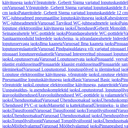
käivitusega jaoks
Võrgutoitele, Geberit Sigma varjatud loputuskastide
cm
Varuosad Võrgutoitele, Geberit Sigma varjatud loputuskastidele 8
cm jaoks
Patareitoitele, Geberit Sigma varjatud loputuskastidele 12 cm
WC-juhtseadmed pneumaatilise loputuskäivitusega jaoks
Kahesüsteems
WC-juhtseadmetele
Varuosad Tarvikud WC-juhtseadmetele jaoks
Paig
loputuse elektroonilise käivitusega jaoks
Ühendused
Geberit Monolith 
Seinapealsetele WC-pottidele jaoks
Põrandapealsetele WC-pottidele
Va
Sanitaarmoodulid bideedele jaoks
Seina- ja põrandapealsetele bideede
loputusservaga jaoks
Ilma kaaneta
Varuosad Ilma kaaneta jaoks
Pissuaa
loputusregulaatorile
Varuosad Pindpaigaldatava või varjatud pissuaari l
pissuaari loputusregulaatorile
Varuosad Integreeritud pissuaari loputusr
jaoks
Loputusservata
Varuosad Loputusservata jaoks
Pissuaarid, veeva
plastist eraldusseinad
Pissuaaride klaasist eraldusseinad
Pissuaaride san
üleminekud
Varuosad Loputustorud, loputuspõlved ja üleminekud jao
Loputuse elektroonilise käivitusega, võrgutoide jaoks
Loputuse elektro
Pneumaatilise loputuskäivitusega jaoks
Basic
Varuosad Basic jaoks
Pin
võrgutoide jaoks
Loputuse elektroonilise käivitusega, patareitoide
Varuo
Uuspaigaldus- ja asenduskomplektid jaoks
Loputustorud, loputuspõlv
äravooluühendused
Äravooluühendused WC-pottidele ja valamutele
V
jaoks
Ühendusotsakud
Varuosad Ühendusotsakud jaoks
Ühenduskompl
Ühendused PVC-st jaoks
Mansetid ja kattekübarad
Ülemineku- ja ühen
jaoks
Tigusifoonid
Varuosad Tigusifoonid jaoks
Torupõlvsifoonid
Varuo
jaoks
Ühendusotsakud
Varuosad Ühendusotsakud jaoks
Ühenduspõlve
jaoks
Torupõlvsifoonid
Varuosad Torupõlvsifoonid jaoks
Ühendusotsa
jaoks
Mööbelvalamud
Varuosad Mööbelvalamud jaoks
Pinnapealsed v