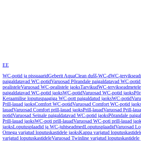
EE
WC-potid ja pissuaarid
Geberit AquaClean dušš-WC-d
WC-terviksea
paigaldatavad WC-potid
Varuosad Põrandale paigaldatavad WC-potid
pealistele
Varuosad WC-pealistele jaoks
Tarvikud
WC-tervikseadmetele
paigaldatavad WC-potid jaoks
WC-potid
Varuosad WC-potid jaoks
Põr
Keraamilise loputuspaagiga WC-pott paigaldatud jaoks
WC-potid
Varu
Prill-lauad jaoks
Comfort WC-potid
Varuosad Comfort WC-potid jaok
lauad
Varuosad Comfort prill-lauad jaoks
Prill-lauad
Varuosad Prill-lau
potid
Varuosad Seinale paigaldatavad WC-potid jaoks
Põrandale paiga
Prill-lauad jaoks
WC-poti prill-lauad
Varuosad WC-poti prill-lauad jao
jaoks
Loputusplaadid ja WC-juhtseadmed
Loputusplaadid
Varuosad Lop
Omega varjatud loputuskastidele jaoks
Kappa varjatud loputuskastidel
varjatud loputuskastidele
Varuosad Twinline varjatud loputuskastidele 