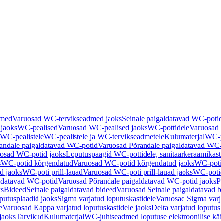
dmed
Varuosad WC-tervikseadmed jaoks
Seinale paigaldatavad WC-poti
 jaoks
WC-pealised
Varuosad WC-pealised jaoks
WC-pottidele
Varuosad 
WC-pealistele
WC-pealistele ja WC-tervikseadmetele
Kulumaterjal
WC-po
andale paigaldatavad WC-potid
Varuosad Põrandale paigaldatavad WC-
osad WC-potid jaoks
Loputuspaagid WC-pottidele, sanitaarkeraamikast
s
WC-potid kõrgendatud
Varuosad WC-potid kõrgendatud jaoks
WC-poti
ad jaoks
WC-poti prill-lauad
Varuosad WC-poti prill-lauad jaoks
WC-potid
ldatavad WC-potid
Varuosad Põrandale paigaldatavad WC-potid jaoks
P
ks
Bideed
Seinale paigaldatavad bideed
Varuosad Seinale paigaldatavad b
utusplaadid jaoks
Sigma varjatud loputuskastidele
Varuosad Sigma varja
e
Varuosad Kappa varjatud loputuskastidele jaoks
Delta varjatud loputus
jaoks
Tarvikud
Kulumaterjal
WC-juhtseadmed loputuse elektroonilise kä