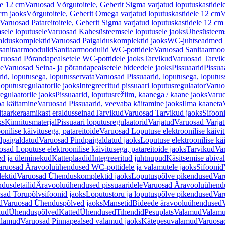
le 12 cm
Varuosad Võrgutoitele, Geberit Sigma varjatud loputuskastidel
 cm jaoks
Võrgutoitele, Geberit Omega varjatud loputuskastidele 12 cm
V
Varuosad Patareitoitele, Geberit Sigma varjatud loputuskastidele 12 cm
ele loputusele
Varuosad Kahesüsteemsele loputusele jaoks
Ühesüsteems
alduskomplektid
Varuosad Paigalduskomplektid jaoks
WC-juhtseadmed lo
sanitaarmoodulid
Sanitaarmoodulid WC-pottidele
Varuosad Sanitaarmoo
ruosad Põrandapealsetele WC-pottidele jaoks
Tarvikud
Varuosad Tarvik
le
Varuosad Seina- ja põrandapealsetele bideedele jaoks
Pissuaarid
Pissua
rid, loputusega, loputusservata
Varuosad Pissuaarid, loputusega, loputus
oputusregulaatorile jaoks
Integreeritud pissuaari loputusregulaator
Varuos
egulaatorile jaoks
Pissuaarid, loputusrežiim, kaanega / kaane jaoks
Varuo
ba käitamine
Varuosad Pissuaarid, veevaba käitamine jaoks
Ilma kaaneta
itaarkeraamikast eraldusseinad
Tarvikud
Varuosad Tarvikud jaoks
Sifooni
ks
Kinnitusmaterjal
Pissuaari loputusregulaatorid
Varjatud
Varuosad Varjat
onilise käivitusega, patareitoide
Varuosad Loputuse elektroonilise käivit
dpaigaldatud
Varuosad Pindpaigaldatud jaoks
Loputuse elektroonilise kä
sad Loputuse elektroonilise käivitusega, patareitoide jaoks
Tarvikud
Va
ed ja üleminekud
Katteplaadid
Integreeritud juhtnupud
Käsitsemise abiva
aruosad Äravooluühendused WC-pottidele ja valamutele jaoks
Sifoonid
ektid
Varuosad Ühenduskomplektid jaoks
Loputuspõlve pikendused
Var
dusdetailid
Äravooluühendused pissuaaridele
Varuosad Äravooluühendus
sad Torupõlvsifoonid jaoks
Loputustoru ja loputuspõlve pikendused
Var
d
Varuosad Ühenduspõlved jaoks
Mansetid
Bideede äravooluühendused
kud
Ühenduspõlved
Katted
Ühendused
Tihendid
Pesuplats
Valamud
Valam
alamud
Varuosad Pinnapealsed valamud jaoks
Kätepesuvalamud
Varuosa