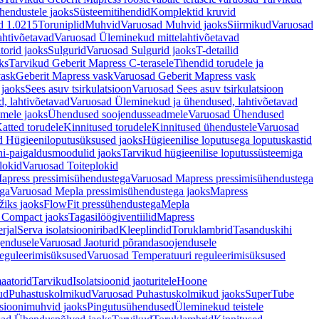
hendustele jaoks
Süsteemitihendid
Komplektid kruvid
d 1.0215
Toruniplid
Muhvid
Varuosad Muhvid jaoks
Siirmikud
Varuosad
ahtivõetavad
Varuosad Üleminekud mittelahtivõetavad
orid jaoks
Sulgurid
Varuosad Sulgurid jaoks
T-detailid
ks
Tarvikud Geberit Mapress C-terasele
Tihendid torudele ja
vask
Geberit Mapress vask
Varuosad Geberit Mapress vask
 jaoks
Sees asuv tsirkulatsioon
Varuosad Sees asuv tsirkulatsioon
, lahtivõetavad
Varuosad Üleminekud ja ühendused, lahtivõetavad
dmele jaoks
Ühendused soojendusseadmele
Varuosad Ühendused
atted torudele
Kinnitused torudele
Kinnitused ühendustele
Varuosad
d Hügieeniloputusüksused jaoks
Hügieenilise loputusega loputuskastid
i-paigaldusmoodulid jaoks
Tarvikud hügieenilise loputussüsteemiga
lokid
Varuosad Toiteplokid
apress pressimisühendustega
Varuosad Mapress pressimisühendustega
ega
Varuosad Mepla pressimisühendustega jaoks
Mapress
žiks jaoks
FlowFit pressühendustega
Mepla
 Compact jaoks
Tagasilöögiventiilid
Mapress
rjal
Serva isolatsiooniribad
Kleeplindid
Toruklambrid
Tasanduskihi
jendusele
Varuosad Jaoturid põrandasoojendusele
reguleerimisüksused
Varuosad Temperatuuri reguleerimisüksused
aatorid
Tarvikud
Isolatsioonid jaoturitele
Hoone
ud
Puhastuskolmikud
Varuosad Puhastuskolmikud jaoks
SuperTube
sioonimuhvid jaoks
Pingutusühendused
Üleminekud teistele