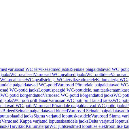
dmed
Varuosad WC-tervikseadmed jaoks
Seinale paigaldatavad WC-poti
 jaoks
WC-pealised
Varuosad WC-pealised jaoks
WC-pottidele
Varuosad 
WC-pealistele
WC-pealistele ja WC-tervikseadmetele
Kulumaterjal
WC-po
andale paigaldatavad WC-potid
Varuosad Põrandale paigaldatavad WC-
osad WC-potid jaoks
Loputuspaagid WC-pottidele, sanitaarkeraamikast
s
WC-potid kõrgendatud
Varuosad WC-potid kõrgendatud jaoks
WC-poti
ad jaoks
WC-poti prill-lauad
Varuosad WC-poti prill-lauad jaoks
WC-potid
ldatavad WC-potid
Varuosad Põrandale paigaldatavad WC-potid jaoks
P
ks
Bideed
Seinale paigaldatavad bideed
Varuosad Seinale paigaldatavad b
utusplaadid jaoks
Sigma varjatud loputuskastidele
Varuosad Sigma varja
e
Varuosad Kappa varjatud loputuskastidele jaoks
Delta varjatud loputus
jaoks
Tarvikud
Kulumaterjal
WC-juhtseadmed loputuse elektroonilise kä