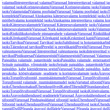
valamud
Integreeritavad valamud
Varuosad Integreeritavad valamud ja
valamud jaoks
Koristajavalamu
Varuosad Koristajavalamu jaoks
Valam
jaoks
Valamujalad
Valamu pooljalad
Varuosad Valamu pooljalad jaoks
T
komplektid
Varuosad Aluskapiga kätepesuvalamu komplektid jaoks
Al
mööbelvalamu komplektid jaoks
Aluskapiga integreeritava valamu ko
jaoks
Kätepesuvalamutele
Varuosad Kätepesuvalamutele jaoks
Valamut
kätepesuvalamutele
Varuosad Nurk-kätepesuvalamutele jaoks
Valamup
jaoks
Ristkülikukujulisele pinnapealsele valamule
Varuosad Ristkülikuk
jaoks
Kõrgkapid
Varuosad Kõrgkapid jaoks
Keskmised kapid
Varuosad
jaoks
Tarvikud
Varuosad Tarvikud jaoks
Sahtlisisud ja hoiustamiskarbi
jaoks
Täiendavad tarvikud
Peeglid ja peeglikapid
Peeglid
Varuosad Peeg
valgustusega
Varuosad Integreeritud valgustusega jaoks
Integreeritud v
tarvikud
Pistikupesad
Valamusegistid
Valamusegistid
Varuosad Valamuse
Paigaldus valamule, patareitoide jaoks
Paigaldus valamule, generaatori
Seinale paigaldus, võrgutoide jaoks
Seinale paigaldus, patareitoide
Varu
paigaldus, kahe käepidemega segisti
Varuosad Seinale paigaldus, kahe
pesukoha, köögivalamute, seadmete ja koristajavalamute jaoks
Äravoo
jaoks
Torupõlvsifoonid, ruumisäästumudel
Varuosad Torupõlvsifoonid,
Torusifoonid valamule, ruumisäästumudel jaoks
Varjatud sifoonid
Varu
jaoks
Ühendusotsakud
Ühenduspõlved
Katted
Tihendid
Põrandapealsed 
jaoks
Torupõlvsifoonid
Varuosad Torupõlvsifoonid jaoks
Köögivalamu
jaoks
Äravooluühendused seadmetele
Varuosad Äravooluühendused se
sifoonid
Varuosad Pindpaigaldatud sifoonid jaoks
Ühendused
Varuosad
Sifoonid jaoks
Ühenduspõlved
Varuosad Ühenduspõlved jaoks
Ühendu
vannid
Dušš
Põranda äravool duššidele
Varuosad Põranda äravool dušši