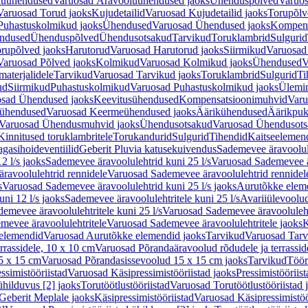
luühendused
Varuosad Äravooluühendused jaoks
Ühenduspõlved
Varuos
Varuosad Torud jaoks
Kujudetailid
Varuosad Kujudetailid jaoks
Torupõlv
Puhastuskolmikud jaoks
Ühendused
Varuosad Ühendused jaoks
Kompens
ndused
Ühenduspõlved
Ühendusotsakud
Tarvikud
Toruklambrid
Sulgurid
rupõlved jaoks
Harutorud
Varuosad Harutorud jaoks
Siirmikud
Varuosad 
Varuosad Põlved jaoks
Kolmikud
Varuosad Kolmikud jaoks
Ühendused
V
materjalidele
Tarvikud
Varuosad Tarvikud jaoks
Toruklambrid
Sulgurid
Ti
ud
Siirmikud
Puhastuskolmikud
Varuosad Puhastuskolmikud jaoks
Ülemi
sad Ühendused jaoks
Keevitusühendused
Kompensatsioonimuhvid
Varu
ühendused
Varuosad Keermeühendused jaoks
Äärikühendused
Äärikpuk
Varuosad Ühendusmuhvid jaoks
Ühendusotsakud
Varuosad Ühendusots
Kinnitused toruklambritele
Torukandurid
Sulgurid
Tihendid
Kaitseelemen
agasihoideventiilid
Geberit Pluvia katusekuivendus
Sademevee äravoolul
2 l/s jaoks
Sademevee äravoolulehtrid kuni 25 l/s
Varuosad Sademevee är
ravoolulehtrid rennidele
Varuosad Sademevee äravoolulehtrid rennidel
s
Varuosad Sademevee äravoolulehtrid kuni 25 l/s jaoks
Aurutõkke elem
ni 12 l/s jaoks
Sademevee äravoolulehtritele kuni 25 l/s
Avariiülevoolu
demevee äravoolulehtritele kuni 25 l/s
Varuosad Sademevee äravoolulehtr
mevee äravoolulehtritele
Varuosad Sademevee äravoolulehtritele jaoks
K
elemendid
Varuosad Aurutõkke elemendid jaoks
Tarvikud
Varuosad Tarv
rrassidele, 10 x 10 cm
Varuosad Põrandaäravoolud rõdudele ja terrassid
5 x 15 cm
Varuosad Põrandasissevoolud 15 x 15 cm jaoks
Tarvikud
Töör
ssimistööriistad
Varuosad Käsipressimistööriistad jaoks
Pressimistööriis
ühilduvus [2] jaoks
Torutöötlustööriistad
Varuosad Torutöötlustööriistad 
Geberit Meplale jaoks
Käsipressimistööriistad
Varuosad Käsipressimistöö