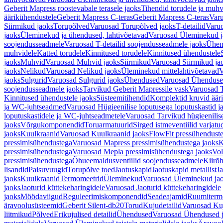
Geberit Mapress roostevabale terasele jaoks
Tihendid torudele ja muhv
äärikühendustele
Geberit Mapress C-teras
Geberit Mapress C-teras
Varu
Siirmikud jaoks
Torupõlved
Varuosad Torupõlved jaoks
T-detailid
Varuo
jaoks
Üleminekud ja ühendused, lahtivõetavad
Varuosad Üleminekud ja
soojendusseadmele
Varuosad T-detailid soojendusseadmele jaoks
Ühen
muhvidele
Katted torudele
Kinnitused torudele
Kinnitused ühendustele
jaoks
Muhvid
Varuosad Muhvid jaoks
Siirmikud
Varuosad Siirmikud ja
jaoks
Nelikud
Varuosad Nelikud jaoks
Üleminekud mittelahtivõetavad
V
jaoks
Sulgurid
Varuosad Sulgurid jaoks
Ühendused
Varuosad Ühenduse
soojendusseadmele jaoks
Tarvikud Geberit Mapressile vask
Varuosad T
Kinnitused ühendustele jaoks
Süsteemitihendid
Komplektid kruvid äär
ja WC-juhtseadmed
Varuosad Hügieenilise loputusega loputuskastid 
loputuskastidele ja WC-juhtseadmetele
Varuosad Tarvikud hügieenilis
jaoks
Võrgukomponendid
Toruarmatuurid
Sirged istmeventiilid varjat
jaoks
Kuulkraanid
Varuosad Kuulkraanid jaoks
FlowFit pressühendust
pressimisühendustega
Varuosad Mapress pressimisühendustega jaoks
K
pressimisühendustega
Varuosad Mepla pressimisühendustega jaoks
Vol
pressimisühendustega
Õhueemaldusventiilid soojendusseadmele
Kiirõh
lisandid
Paisuvuugid
Torupõlve toed
Jaotuskapid
Jaotuskapid metallist
Ja
jaoks
Kuulkraanid
Termomeetrid
Üleminekud
Varuosad Üleminekud ja
jaoks
Jaoturid küttekeharingidele
Varuosad Jaoturid küttekeharingidele
jaoks
Möödaviigud
Reguleerimiskomponendid
Seadeajamid
Ruumiterm
äravoolusüsteemid
Geberit Silent-db20
Torud
Kujudetailid
Varuosad Kuj
liitmikud
Põlved
Erikujulised detailid
Ühendused
Varuosad Ühendused 