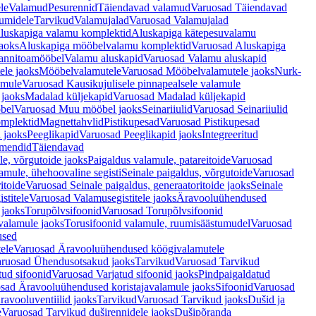
le
Valamud
Pesurennid
Täiendavad valamud
Varuosad Täiendavad
umidele
Tarvikud
Valamujalad
Varuosad Valamujalad
luskapiga valamu komplektid
Aluskapiga kätepesuvalamu
aoks
Aluskapiga mööbelvalamu komplektid
Varuosad Aluskapiga
annitoamööbel
Valamu aluskapid
Varuosad Valamu aluskapid
ele jaoks
Mööbelvalamutele
Varuosad Mööbelvalamutele jaoks
Nurk-
amule
Varuosad Kausikujulisele pinnapealsele valamule
 jaoks
Madalad küljekapid
Varuosad Madalad küljekapid
bel
Varuosad Muu mööbel jaoks
Seinariiulid
Varuosad Seinariiulid
omplektid
Magnettahvlid
Pistikupesad
Varuosad Pistikupesad
 jaoks
Peeglikapid
Varuosad Peeglikapid jaoks
Integreeritud
emendid
Täiendavad
e, võrgutoide jaoks
Paigaldus valamule, patareitoide
Varuosad
amule, ühehoovaline segisti
Seinale paigaldus, võrgutoide
Varuosad
itoide
Varuosad Seinale paigaldus, generaatoritoide jaoks
Seinale
stitele
Varuosad Valamusegistitele jaoks
Äravooluühendused
jaoks
Torupõlvsifoonid
Varuosad Torupõlvsifoonid
valamule jaoks
Torusifoonid valamule, ruumisäästumudel
Varuosad
used
ele
Varuosad Äravooluühendused köögivalamutele
ruosad Ühendusotsakud jaoks
Tarvikud
Varuosad Tarvikud
tud sifoonid
Varuosad Varjatud sifoonid jaoks
Pindpaigaldatud
sad Äravooluühendused koristajavalamule jaoks
Sifoonid
Varuosad
avooluventiilid jaoks
Tarvikud
Varuosad Tarvikud jaoks
Dušid ja
e
Varuosad Tarvikud duširennidele jaoks
Dušipõranda