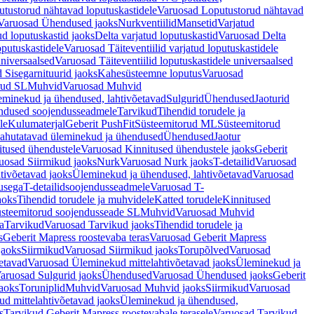
tustorud nähtavad loputuskastidele
Varuosad Loputustorud nähtavad
Varuosad Ühendused jaoks
Nurkventiilid
Mansetid
Varjatud
d loputuskastid jaoks
Delta varjatud loputuskastid
Varuosad Delta
oputuskastidele
Varuosad Täiteventiilid varjatud loputuskastidele
universaalsed
Varuosad Täiteventiilid loputuskastidele universaalsed
 Sisegarnituurid jaoks
Kahesüsteemne loputus
Varuosad
rud SL
Muhvid
Varuosad Muhvid
eminekud ja ühendused, lahtivõetavad
Sulgurid
Ühendused
Jaoturid
dused soojendusseadmele
Tarvikud
Tihendid torudele ja
le
Kulumaterjal
Geberit PushFit
Süsteemitorud ML
Süsteemitorud
ahutatavad üleminekud ja ühendused
Ühendused
Jaotur
itused ühendustele
Varuosad Kinnitused ühendustele jaoks
Geberit
uosad Siirmikud jaoks
Nurk
Varuosad Nurk jaoks
T-detailid
Varuosad
tivõetavad jaoks
Üleminekud ja ühendused, lahtivõetavad
Varuosad
usega
T-detailidsoojendusseadmele
Varuosad T-
aoks
Tihendid torudele ja muhvidele
Katted torudele
Kinnitused
steemitorud soojendusseade SL
Muhvid
Varuosad Muhvid
a
Tarvikud
Varuosad Tarvikud jaoks
Tihendid torudele ja
s
Geberit Mapress roostevaba teras
Varuosad Geberit Mapress
jaoks
Siirmikud
Varuosad Siirmikud jaoks
Torupõlved
Varuosad
etavad
Varuosad Üleminekud mittelahtivõetavad jaoks
Üleminekud ja
aruosad Sulgurid jaoks
Ühendused
Varuosad Ühendused jaoks
Geberit
aoks
Toruniplid
Muhvid
Varuosad Muhvid jaoks
Siirmikud
Varuosad
d mittelahtivõetavad jaoks
Üleminekud ja ühendused,
s
Tarvikud Geberit Mapress roostevabale terasele
Varuosad Tarvikud