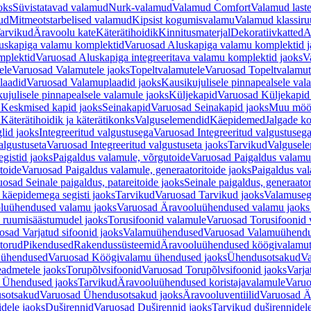
oks
Süvistatavad valamud
Nurk-valamud
Valamud Comfort
Valamud laste
ud
Mitmeotstarbelised valamud
Kipsist kogumisvalamu
Valamud klassiru
arvikud
Äravoolu kate
Käterätihoidik
Kinnitusmaterjal
Dekoratiivkatted
A
uskapiga valamu komplektid
Varuosad Aluskapiga valamu komplektid j
mplektid
Varuosad Aluskapiga integreeritava valamu komplektid jaoks
V
ele
Varuosad Valamutele jaoks
Topeltvalamutele
Varuosad Topeltvalamut
laadid
Varuosad Valamuplaadid jaoks
Kausikujulisele pinnapealsele val
ujulisele pinnapealsele valamule jaoks
Küljekapid
Varuosad Küljekapid
 Keskmised kapid jaoks
Seinakapid
Varuosad Seinakapid jaoks
Muu möö
d
Käterätihoidik ja käterätikonks
Valguselemendid
Käepidemed
Jalgade k
lid jaoks
Integreeritud valgustusega
Varuosad Integreeritud valgustusega
algustuseta
Varuosad Integreeritud valgustuseta jaoks
Tarvikud
Valgusel
gistid jaoks
Paigaldus valamule, võrgutoide
Varuosad Paigaldus valamul
toide
Varuosad Paigaldus valamule, generaatoritoide jaoks
Paigaldus val
osad Seinale paigaldus, patareitoide jaoks
Seinale paigaldus, generaator
 käepidemega segisti jaoks
Tarvikud
Varuosad Tarvikud jaoks
Valamusegi
luühendused valamu jaoks
Varuosad Äravooluühendused valamu jaoks 
 ruumisäästumudel jaoks
Torusifoonid valamule
Varuosad Torusifoonid 
osad Varjatud sifoonid jaoks
Valamuühendused
Varuosad Valamuühend
torud
Pikendused
Rakendussüsteemid
Äravooluühendused köögivalamut
 ühendused
Varuosad Köögivalamu ühendused jaoks
Ühendusotsakud
Va
admetele jaoks
Torupõlvsifoonid
Varuosad Torupõlvsifoonid jaoks
Varja
 Ühendused jaoks
Tarvikud
Äravooluühendused koristajavalamule
Varuo
sotsakud
Varuosad Ühendusotsakud jaoks
Äravooluventiilid
Varuosad Är
dele jaoks
Duširennid
Varuosad Duširennid jaoks
Tarvikud duširennidel