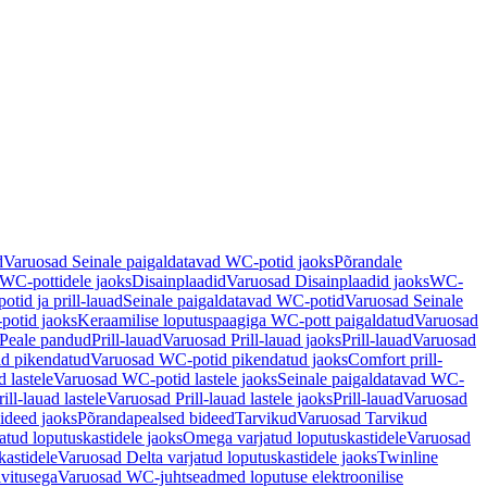
d
Varuosad Seinale paigaldatavad WC-potid jaoks
Põrandale
WC-pottidele jaoks
Disainplaadid
Varuosad Disainplaadid jaoks
WC-
tid ja prill-lauad
Seinale paigaldatavad WC-potid
Varuosad Seinale
potid jaoks
Keraamilise loputuspaagiga WC-pott paigaldatud
Varuosad
Peale pandud
Prill-lauad
Varuosad Prill-lauad jaoks
Prill-lauad
Varuosad
d pikendatud
Varuosad WC-potid pikendatud jaoks
Comfort prill-
 lastele
Varuosad WC-potid lastele jaoks
Seinale paigaldatavad WC-
rill-lauad lastele
Varuosad Prill-lauad lastele jaoks
Prill-lauad
Varuosad
ideed jaoks
Põrandapealsed bideed
Tarvikud
Varuosad Tarvikud
tud loputuskastidele jaoks
Omega varjatud loputuskastidele
Varuosad
kastidele
Varuosad Delta varjatud loputuskastidele jaoks
Twinline
ivitusega
Varuosad WC-juhtseadmed loputuse elektroonilise