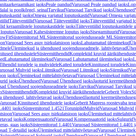
nitaarkeraamikast jaoks
Peale pandud
Varuosad Peale pandud jaoks
Lopu
alal ja poolkõrgel, seinal
Tarvikud
Varuosad Tarvikud jaoks
Ühendused
putuskastid jaoks
Omega varjatud loputuskastid
Varuosad Omega varjatu
tiilid
Täiteventiilid
Varuosad Täiteventiilid jaoks
Täiteventiilid varjatud l
lid keraamilistele loputuskastidele jaoks
Täiteventiilid loputuskastidele 
loputus
Varuosad Kahesüsteemne loputus jaoks
Sisegarnituurid
Varuosad
lowFit
Süsteemitorud ML
Süsteemitorud soojendusseade ML
Süsteemito
oon
Varuosad Sees asuv tsirkulatsioon jaoks
Lahutamatud üleminekud
Ül
admele
Üleminekud ja ühendused soojendusseadmele, lahtivõetavad
Ühen
itused ühendustele
Süsteemitihendid
Komplektid kruvid äärikühenduste
sed
Lahutamatud üleminekud
Varuosad Lahutamatud üleminekud jaoks
L
Tihendid torudele ja muhvidele
Katted torudele
Kinnitused torudele
Kinn
aruosad Muhvid jaoks
Liitmikud
Varuosad Liitmikud jaoks
Siirmikud
Var
oon jaoks
Üleminekud mittelahtivõetavad
Varuosad Üleminekud mittelah
urid jaoks
Ühendused
Varuosad Ühendused jaoks
Jaoturid keermeühend
sad Ühendused soojendusseadmele jaoks
Tarvikud
Varuosad Tarvikud j
ks
Süsteemitihendid
Komplektid kruvid äärikühendustele
Geberit Volex
Sü
 ühendused, lahtivõetavad jaoks
Ühendused
Jaoturid keermeühenduseg
Varuosad Kinnitused ühendustele jaoks
Geberit Mapress roostevaba tera
.4401 jaoks
Süsteemitorud 1.4521
Toruniplid
Muhvid
Varuosad Muhvid 
atsioon
Varuosad Sees asuv tsirkulatsioon jaoks
Üleminekud mittelahtivõ
etavad jaoks
Kompensaatorid
Varuosad Kompensaatorid jaoks
Sulgurid
V
eras, gaas jaoks
Süsteemitorud 1.4401
Varuosad Süsteemitorud 1.4401 j
sad T-detailid jaoks
Üleminekud mittelahtivõetavad
Varuosad Ülemineku
s
Sulgurid
Varuosad Sulgurid jaoks
Ühendused
Varuosad Ühendused jaok