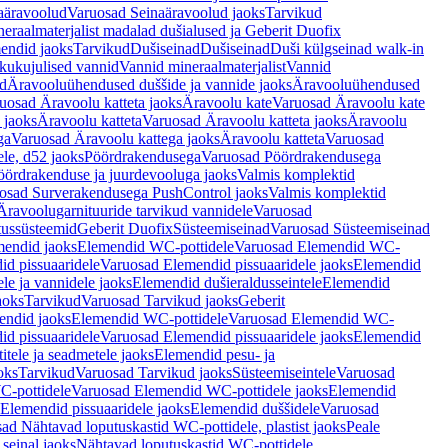
aäravoolud
Varuosad Seinaäravoolud jaoks
Tarvikud
eraalmaterjalist madalad dušialused ja Geberit Duofix
endid jaoks
Tarvikud
Dušiseinad
Dušiseinad
Duši külgseinad walk-in
ikukujulised vannid
Vannid mineraalmaterjalist
Vannid
ud
Äravooluühendused duššide ja vannide jaoks
Äravooluühendused
uosad Äravoolu katteta jaoks
Äravoolu kate
Varuosad Äravoolu kate
 jaoks
Äravoolu katteta
Varuosad Äravoolu katteta jaoks
Äravoolu
ga
Varuosad Äravoolu kattega jaoks
Äravoolu katteta
Varuosad
le, d52 jaoks
Pöördrakendusega
Varuosad Pöördrakendusega
ördrakenduse ja juurdevooluga jaoks
Valmis komplektid
osad Surverakendusega PushControl jaoks
Valmis komplektid
Äravoolugarnituuride tarvikud vannidele
Varuosad
utussüsteemid
Geberit Duofix
Süsteemiseinad
Varuosad Süsteemiseinad
mendid jaoks
Elemendid WC-pottidele
Varuosad Elemendid WC-
id pissuaaridele
Varuosad Elemendid pissuaaridele jaoks
Elemendid
le ja vannidele jaoks
Elemendid dušieraldusseintele
Elemendid
aoks
Tarvikud
Varuosad Tarvikud jaoks
Geberit
endid jaoks
Elemendid WC-pottidele
Varuosad Elemendid WC-
id pissuaaridele
Varuosad Elemendid pissuaaridele jaoks
Elemendid
tele ja seadmetele jaoks
Elemendid pesu- ja
oks
Tarvikud
Varuosad Tarvikud jaoks
Süsteemiseintele
Varuosad
-pottidele
Varuosad Elemendid WC-pottidele jaoks
Elemendid
Elemendid pissuaaridele jaoks
Elemendid duššidele
Varuosad
ad Nähtavad loputuskastid WC-pottidele, plastist jaoks
Peale
seinal jaoks
Nähtavad loputuskastid WC-pottidele,