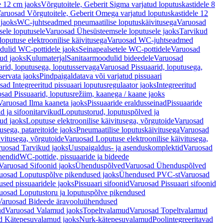
e 12 cm jaoks
Võrgutoitele, Geberit Sigma varjatud loputuskastidele 8
aruosad Võrgutoitele, Geberit Omega varjatud loputuskastidele 12
 jaoks
WC-juhtseadmed pneumaatilise loputuskäivitusega
Varuosad
ele loputusele
Varuosad Ühesüsteemsele loputusele jaoks
Tarvikud
putuse elektroonilise käivitusega
Varuosad WC-juhtseadmed
dulid WC-pottidele jaoks
Seinapealsetele WC-pottidele
Varuosad
ud jaoks
Kulumaterjal
Sanitaarmoodulid bideedele
Varuosad
arid, loputusega, loputusservaga
Varuosad Pissuaarid, loputusega,
servata jaoks
Pindpaigaldatava või varjatud pissuaari
ad Integreeritud pissuaari loputusregulaator jaoks
Integreeritud
sad Pissuaarid, loputusrežiim, kaanega / kaane jaoks
Varuosad Ilma kaaneta jaoks
Pissuaaride eraldusseinad
Pissuaaride
d ja sifoonitarvikud
Loputustorud, loputuspõlved ja
ud jaoks
Loputuse elektroonilise käivitusega, võrgutoide
Varuosad
usega, patareitoide jaoks
Pneumaatilise loputuskäivitusega
Varuosad
ivitusega, võrgutoide
Varuosad Loputuse elektroonilise käivitusega,
ruosad Tarvikud jaoks
Uuspaigaldus- ja asenduskomplektid
Varuosad
hendid
WC-pottide, pissuaaride ja bideede
Varuosad Sifoonid jaoks
Ühenduspõlved
Varuosad Ühenduspõlved
uosad Loputuspõlve pikendused jaoks
Ühendused PVC-st
Varuosad
ed pissuaaridele jaoks
Pissuaari sifoonid
Varuosad Pissuaari sifoonid
uosad Loputustoru ja loputuspõlve pikendused
Varuosad Bideede äravooluühendused
ud
Varuosad Valamud jaoks
Topeltvalamud
Varuosad Topeltvalamud
d Kätepesuvalamud jaoks
Nurk-kätepesuvalamud
Poolintegreeritavad