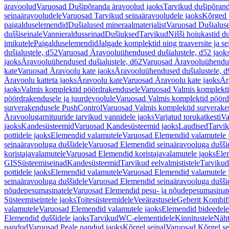
äravoolud
Varuosad Dušipõranda äravoolud jaoks
Tarvikud dušipõrand
seinaäravooludele
Varuosad Tarvikud seinaäravooludele jaoks
Kõrged 
paigalduselemendid
Dušialused mineraalmaterjalist
Varuosad Dušialuse
duššiseinale
Vannieraldusseinad
Dušiuksed
Tarvikud
Nišši hoiukastid d
imikutele
Paigalduselemendid
Jalgade komplektid ning traaversite ja s
dušialustele, d52
Varuosad Äravooluühendused dušialustele, d52 jaok
jaoks
Äravooluühendused dušialustele, d62
Varuosad Äravooluühenduse
kate
Varuosad Äravoolu kate jaoks
Äravooluühendused dušialustele, d
Äravoolu katteta jaoks
Äravoolu kate
Varuosad Äravoolu kate jaoks
Är
jaoks
Valmis komplektid pöördrakendusele
Varuosad Valmis komplekti
pöördrakendusele ja juurdevoolule
Varuosad Valmis komplektid pöördr
surverakendusele PushControl
Varuosad Valmis komplektid surverake
Äravoolugarnituuride tarvikud vannidele jaoks
Varjatud torukatkesti
Va
jaoks
Kandesüsteemid
Varuosad Kandesüsteemid jaoks
Laudised
Tarvi
pottidele jaoks
Elemendid valamutele
Varuosad Elemendid valamutele 
seinaäravooluga duššidele
Varuosad Elemendid seinaäravooluga duššid
koristajavalamutele
Varuosad Elemendid koristajavalamutele jaoks
Ele
GIS
Süsteemiseinad
Kandesüsteemid
Tarvikud eelvalmististele
Tarvikud 
pottidele jaoks
Elemendid valamutele
Varuosad Elemendid valamutele 
seinaäravooluga duššidele
Varuosad Elemendid seinaäravooluga duššid
nõudepesumasinatele
Varuosad Elemendid pesu- ja nõudepesumasinate
Süsteemiseintele jaoks
Toitesüsteemidele
Veeärastusele
Geberit Kombif
valamutele
Varuosad Elemendid valamutele jaoks
Elemendid bideedele
Elemendid duššidele jaoks
Tarvikud
WC-elementidele
Kinnitustele
Näht
pandud
Varuosad Peale pandud jaoks
Kõrgel seinal
Varuosad Kõrgel se