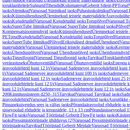
materjalidele
Varuosad Üleminekud teistele materjalidele jaoks
Äravoo
toruklambritele
Sulgurid
Tihendid
Kulumaterjal
Geberit Silent-PP
Torud
jaoks
Siirmikud
Varuosad Siirmikud jaoks
Puhastuskolmikud
Varuosad 
jaoks
Küünisühendused
Üleminekud teistele materjalidele
Äravooluühe
jaoks
Kujudetailid
Varuosad Kujudetailid jaoks
Torupõlved
Varuosad To
jaoks
SuperTube liitmikud
Varuosad SuperTube liitmikud jaoks
Põlved
Kompensatsioonimuhvid jaoks
Küünisühendused
Üleminekud teistele 
PE
Torud
Kujudetailid
Varuosad Kujudetailid jaoks
Torupõlved
Harutor
jaoks
SuperTube liitmikud
Põlved
Erikujulised detailid
Ühendused
Varuo
materjalidele
Varuosad Üleminekud teistele materjalidele jaoks
Keerme
jaoks
Ühenduspõlved
Varuosad Ühenduspõlved jaoks
Ühendusmuhvid
jaoks
Tigusifoonid
Varuosad Tigusifoonid jaoks
Tarvikud
Toruklambrid
veeärastuseks
Õhutusventiilid
Varuosad Õhutusventiilid jaoks
Energia t
äravoolulehtrid kuni 12 l/s
Varuosad Sademevee äravoolulehtrid kuni 1
l/s
Varuosad Sademevee äravoolulehtrid kuni 100 l/s jaoks
Sademevee ä
äravoolulehtrid kuni 12 l/s jaoks
Sademevee äravoolulehtrid kuni 25 l/
äravoolulehtritele kuni 12 l/s
Varuosad Sademevee äravoolulehtritele ku
kuni 12 l/s
Varuosad Sademevee äravoolulehtritele kuni 12 l/s jaoks
Sa
200
Kinnitussüsteem d250–315
Tarvikud
Varuosad Tarvikud jaoks
Sade
äravoolulehtrid
Varuosad Sademevee äravoolulehtrid jaoks
Aurutõkke 
Pinnasekuivendus sees ja väljas jaoks
Põrandaäravoolud rõdudele ja te
sissevoolud rõdudele ja terrassidele, 13 x 13 cm
Põrandasissevoolud 1
FlowFit jaoks
Varuosad Tööriistad Geberit FlowFit jaoks jaoks
Käsipre
jaoks
Pressimistööriistade ühilduvus [2]
Varuosad Pressimistööriistade 
tööriistadega
Tarvikud
Tööriistad Geberit Meplale
Varuosad Tööriistad 