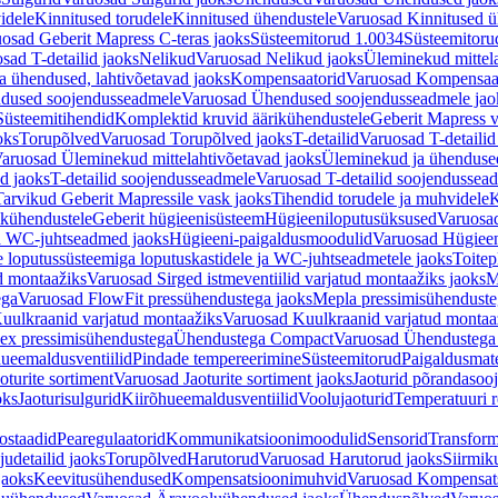
idele
Kinnitused torudele
Kinnitused ühendustele
Varuosad Kinnitused ü
osad Geberit Mapress C-teras jaoks
Süsteemitorud 1.0034
Süsteemitoru
sad T-detailid jaoks
Nelikud
Varuosad Nelikud jaoks
Üleminekud mittel
 ühendused, lahtivõetavad jaoks
Kompensaatorid
Varuosad Kompensaat
dused soojendusseadmele
Varuosad Ühendused soojendusseadmele jao
Süsteemitihendid
Komplektid kruvid äärikühendustele
Geberit Mapress 
oks
Torupõlved
Varuosad Torupõlved jaoks
T-detailid
Varuosad T-detailid
aruosad Üleminekud mittelahtivõetavad jaoks
Üleminekud ja ühendused
d jaoks
T-detailid soojendusseadmele
Varuosad T-detailid soojendussea
arvikud Geberit Mapressile vask jaoks
Tihendid torudele ja muhvidele
K
ikühendustele
Geberit hügieenisüsteem
Hügieeniloputusüksused
Varuosa
ja WC-juhtseadmed jaoks
Hügieeni-paigaldusmoodulid
Varuosad Hügieen
e loputussüsteemiga loputuskastidele ja WC-juhtseadmetele jaoks
Toitep
ud montaažiks
Varuosad Sirged istmeventiilid varjatud montaažiks jaoks
M
ega
Varuosad FlowFit pressühendustega jaoks
Mepla pressimisühendust
uulkraanid varjatud montaažiks
Varuosad Kuulkraanid varjatud montaa
ex pressimisühendustega
Ühendustega Compact
Varuosad Ühendustega
ueemaldusventiilid
Pindade tempereerimine
Süsteemitorud
Paigaldusmate
oturite sortiment
Varuosad Jaoturite sortiment jaoks
Jaoturid põrandasoo
oks
Jaoturisulgurid
Kiirõhueemaldusventiilid
Voolujaoturid
Temperatuuri 
ostaadid
Pearegulaatorid
Kommunikatsioonimoodulid
Sensorid
Transform
udetailid jaoks
Torupõlved
Harutorud
Varuosad Harutorud jaoks
Siirmik
jaoks
Keevitusühendused
Kompensatsioonimuhvid
Varuosad Kompensat