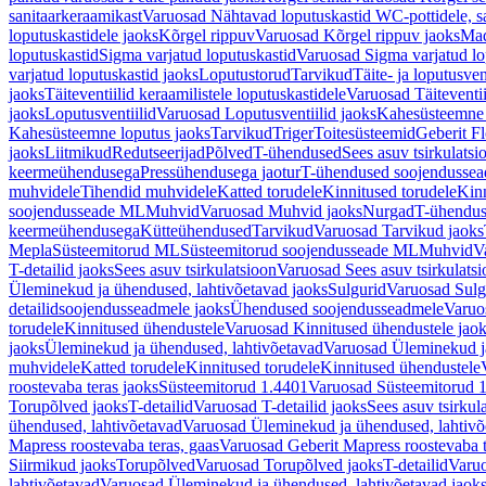
sanitaarkeraamikast
Varuosad Nähtavad loputuskastid WC-pottidele, sa
loputuskastidele jaoks
Kõrgel rippuv
Varuosad Kõrgel rippuv jaoks
Mad
loputuskastid
Sigma varjatud loputuskastid
Varuosad Sigma varjatud lo
varjatud loputuskastid jaoks
Loputustorud
Tarvikud
Täite- ja loputusven
jaoks
Täiteventiilid keraamilistele loputuskastidele
Varuosad Täiteventii
jaoks
Loputusventiilid
Varuosad Loputusventiilid jaoks
Kahesüsteemne 
Kahesüsteemne loputus jaoks
Tarvikud
Triger
Toitesüsteemid
Geberit F
jaoks
Liitmikud
Redutseerijad
Põlved
T-ühendused
Sees asuv tsirkulatsi
keermeühendusega
Pressühendusega jaotur
T-ühendused soojendusse
muhvidele
Tihendid muhvidele
Katted torudele
Kinnitused torudele
Kinn
soojendusseade ML
Muhvid
Varuosad Muhvid jaoks
Nurgad
T-ühendu
keermeühendusega
Kütteühendused
Tarvikud
Varuosad Tarvikud jaoks
Mepla
Süsteemitorud ML
Süsteemitorud soojendusseade ML
Muhvid
V
T-detailid jaoks
Sees asuv tsirkulatsioon
Varuosad Sees asuv tsirkulatsi
Üleminekud ja ühendused, lahtivõetavad jaoks
Sulgurid
Varuosad Sulg
detailidsoojendusseadmele jaoks
Ühendused soojendusseadmele
Varuo
torudele
Kinnitused ühendustele
Varuosad Kinnitused ühendustele jao
jaoks
Üleminekud ja ühendused, lahtivõetavad
Varuosad Üleminekud ja
muhvidele
Katted torudele
Kinnitused torudele
Kinnitused ühendustele
roostevaba teras jaoks
Süsteemitorud 1.4401
Varuosad Süsteemitorud 1
Torupõlved jaoks
T-detailid
Varuosad T-detailid jaoks
Sees asuv tsirkul
ühendused, lahtivõetavad
Varuosad Üleminekud ja ühendused, lahtivõ
Mapress roostevaba teras, gaas
Varuosad Geberit Mapress roostevaba t
Siirmikud jaoks
Torupõlved
Varuosad Torupõlved jaoks
T-detailid
Varuo
lahtivõetavad
Varuosad Üleminekud ja ühendused, lahtivõetavad jaok