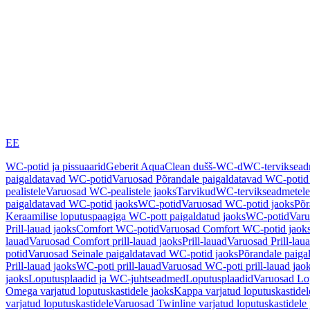
EE
WC-potid ja pissuaarid
Geberit AquaClean dušš-WC-d
WC-terviksea
paigaldatavad WC-potid
Varuosad Põrandale paigaldatavad WC-potid
pealistele
Varuosad WC-pealistele jaoks
Tarvikud
WC-tervikseadmetele
paigaldatavad WC-potid jaoks
WC-potid
Varuosad WC-potid jaoks
Põr
Keraamilise loputuspaagiga WC-pott paigaldatud jaoks
WC-potid
Varu
Prill-lauad jaoks
Comfort WC-potid
Varuosad Comfort WC-potid jaok
lauad
Varuosad Comfort prill-lauad jaoks
Prill-lauad
Varuosad Prill-lau
potid
Varuosad Seinale paigaldatavad WC-potid jaoks
Põrandale paiga
Prill-lauad jaoks
WC-poti prill-lauad
Varuosad WC-poti prill-lauad jao
jaoks
Loputusplaadid ja WC-juhtseadmed
Loputusplaadid
Varuosad Lop
Omega varjatud loputuskastidele jaoks
Kappa varjatud loputuskastidel
varjatud loputuskastidele
Varuosad Twinline varjatud loputuskastidele 