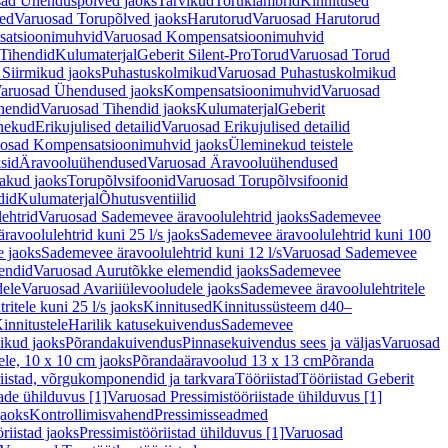
ad Ühenduspõlved jaoks
Tarvikud
Toruklambrid
Kinnitused
ed
Varuosad Torupõlved jaoks
Harutorud
Varuosad Harutorud
atsioonimuhvid
Varuosad Kompensatsioonimuhvid
Tihendid
Kulumaterjal
Geberit Silent-Pro
Torud
Varuosad Torud
Siirmikud jaoks
Puhastuskolmikud
Varuosad Puhastuskolmikud
aruosad Ühendused jaoks
Kompensatsioonimuhvid
Varuosad
hendid
Varuosad Tihendid jaoks
Kulumaterjal
Geberit
nekud
Erikujulised detailid
Varuosad Erikujulised detailid
osad Kompensatsioonimuhvid jaoks
Üleminekud teistele
sid
Äravooluühendused
Varuosad Äravooluühendused
akud jaoks
Torupõlvsifoonid
Varuosad Torupõlvsifoonid
did
Kulumaterjal
Õhutusventiilid
ehtrid
Varuosad Sademevee äravoolulehtrid jaoks
Sademevee
avoolulehtrid kuni 25 l/s jaoks
Sademevee äravoolulehtrid kuni 100
e jaoks
Sademevee äravoolulehtrid kuni 12 l/s
Varuosad Sademevee
endid
Varuosad Aurutõkke elemendid jaoks
Sademevee
dele
Varuosad Avariiülevooludele jaoks
Sademevee äravoolulehtritele
itele kuni 25 l/s jaoks
Kinnitused
Kinnitussüsteem d40–
innitustele
Harilik katusekuivendus
Sademevee
ikud jaoks
Põrandakuivendus
Pinnasekuivendus sees ja väljas
Varuosad
ele, 10 x 10 cm jaoks
Põrandaäravoolud 13 x 13 cm
Põranda
iistad, võrgukomponendid ja tarkvara
Tööriistad
Tööriistad Geberit
tade ühilduvus [1]
Varuosad Pressimistööriistade ühilduvus [1]
jaoks
Kontrollimisvahend
Pressimisseadmed
riistad jaoks
Pressimistööriistad ühilduvus [1]
Varuosad