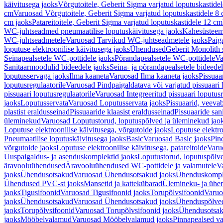
käivitusega jaoks
Võrgutoitele, Geberit Sigma varjatud loputuskastide
cm
Varuosad Võrgutoitele, Geberit Sigma varjatud loputuskastidele 8
cm jaoks
Patareitoitele, Geberit Sigma varjatud loputuskastidele 12 cm
WC-juhtseadmed pneumaatilise loputuskäivitusega jaoks
Kahesüsteems
WC-juhtseadmetele
Varuosad Tarvikud WC-juhtseadmetele jaoks
Paig
loputuse elektroonilise käivitusega jaoks
Ühendused
Geberit Monolith 
Seinapealsetele WC-pottidele jaoks
Põrandapealsetele WC-pottidele
Va
Sanitaarmoodulid bideedele jaoks
Seina- ja põrandapealsetele bideede
loputusservaga jaoks
Ilma kaaneta
Varuosad Ilma kaaneta jaoks
Pissuaa
loputusregulaatorile
Varuosad Pindpaigaldatava või varjatud pissuaari l
pissuaari loputusregulaatorile
Varuosad Integreeritud pissuaari loputusr
jaoks
Loputusservata
Varuosad Loputusservata jaoks
Pissuaarid, veeva
plastist eraldusseinad
Pissuaaride klaasist eraldusseinad
Pissuaaride san
üleminekud
Varuosad Loputustorud, loputuspõlved ja üleminekud jao
Loputuse elektroonilise käivitusega, võrgutoide jaoks
Loputuse elektro
Pneumaatilise loputuskäivitusega jaoks
Basic
Varuosad Basic jaoks
Pin
võrgutoide jaoks
Loputuse elektroonilise käivitusega, patareitoide
Varuo
Uuspaigaldus- ja asenduskomplektid jaoks
Loputustorud, loputuspõlv
äravooluühendused
Äravooluühendused WC-pottidele ja valamutele
V
jaoks
Ühendusotsakud
Varuosad Ühendusotsakud jaoks
Ühenduskompl
Ühendused PVC-st jaoks
Mansetid ja kattekübarad
Ülemineku- ja ühen
jaoks
Tigusifoonid
Varuosad Tigusifoonid jaoks
Torupõlvsifoonid
Varuo
jaoks
Ühendusotsakud
Varuosad Ühendusotsakud jaoks
Ühenduspõlve
jaoks
Torupõlvsifoonid
Varuosad Torupõlvsifoonid jaoks
Ühendusotsa
jaoks
Mööbelvalamud
Varuosad Mööbelvalamud jaoks
Pinnapealsed v