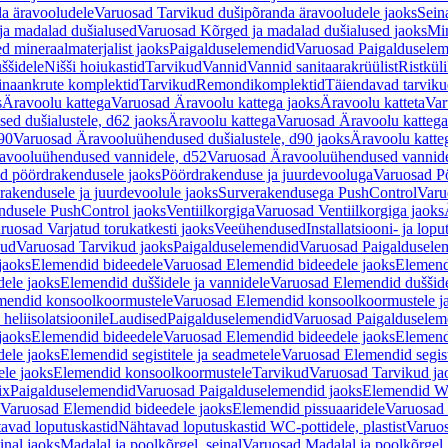
a äravooludele
Varuosad Tarvikud dušipõranda äravooludele jaoks
Sein
ja madalad dušialused
Varuosad Kõrged ja madalad dušialused jaoks
Min
d mineraalmaterjalist jaoks
Paigalduselemendid
Varuosad Paigalduselem
uššidele
Nišši hoiukastid
Tarvikud
Vannid
Vannid sanitaarakrüülist
Ristkül
einaankrute komplektid
Tarvikud
Remondikomplektid
Täiendavad tarvik
s
Äravoolu kattega
Varuosad Äravoolu kattega jaoks
Äravoolu katteta
Var
d dušialustele, d62 jaoks
Äravoolu kattega
Varuosad Äravoolu kattega
90
Varuosad Äravooluühendused dušialustele, d90 jaoks
Äravoolu katte
avooluühendused vannidele, d52
Varuosad Äravooluühendused vannide
d pöördrakendusele jaoks
Pöördrakenduse ja juurdevooluga
Varuosad Pö
akendusele ja juurdevoolule jaoks
Surverakendusega PushControl
Varu
ndusele PushControl jaoks
Ventiilkorgiga
Varuosad Ventiilkorgiga jaoks
ruosad Varjatud torukatkesti jaoks
Veeühendused
Installatsiooni- ja lop
kud
Varuosad Tarvikud jaoks
Paigalduselemendid
Varuosad Paigaldusele
jaoks
Elemendid bideedele
Varuosad Elemendid bideedele jaoks
Elemend
ele jaoks
Elemendid duššidele ja vannidele
Varuosad Elemendid duššide
mendid konsoolkoormustele
Varuosad Elemendid konsoolkoormustele j
heliisolatsioonile
Laudised
Paigalduselemendid
Varuosad Paigalduselem
jaoks
Elemendid bideedele
Varuosad Elemendid bideedele jaoks
Elemend
ele jaoks
Elemendid segistitele ja seadmetele
Varuosad Elemendid segisti
le jaoks
Elemendid konsoolkoormustele
Tarvikud
Varuosad Tarvikud ja
ix
Paigalduselemendid
Varuosad Paigalduselemendid jaoks
Elemendid WC
Varuosad Elemendid bideedele jaoks
Elemendid pissuaaridele
Varuosad 
avad loputuskastid
Nähtavad loputuskastid WC-pottidele, plastist
Varuos
inal jaoks
Madalal ja poolkõrgel, seinal
Varuosad Madalal ja poolkõrgel, 