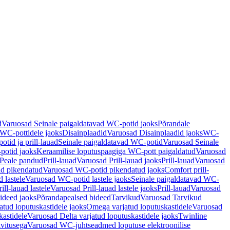
d
Varuosad Seinale paigaldatavad WC-potid jaoks
Põrandale
WC-pottidele jaoks
Disainplaadid
Varuosad Disainplaadid jaoks
WC-
tid ja prill-lauad
Seinale paigaldatavad WC-potid
Varuosad Seinale
potid jaoks
Keraamilise loputuspaagiga WC-pott paigaldatud
Varuosad
Peale pandud
Prill-lauad
Varuosad Prill-lauad jaoks
Prill-lauad
Varuosad
d pikendatud
Varuosad WC-potid pikendatud jaoks
Comfort prill-
 lastele
Varuosad WC-potid lastele jaoks
Seinale paigaldatavad WC-
rill-lauad lastele
Varuosad Prill-lauad lastele jaoks
Prill-lauad
Varuosad
ideed jaoks
Põrandapealsed bideed
Tarvikud
Varuosad Tarvikud
tud loputuskastidele jaoks
Omega varjatud loputuskastidele
Varuosad
kastidele
Varuosad Delta varjatud loputuskastidele jaoks
Twinline
ivitusega
Varuosad WC-juhtseadmed loputuse elektroonilise