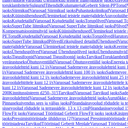
materjalidele
Varuosad Üleminekud teistele materjalidele jaoks
Äravoo
toruklambritele
Sulgurid
Tihendid
Kulumaterjal
Geberit Silent-PP
Torud
jaoks
Siirmikud
Varuosad Siirmikud jaoks
Puhastuskolmikud
Varuosad 
jaoks
Küünisühendused
Üleminekud teistele materjalidele
Äravooluühe
jaoks
Kujudetailid
Varuosad Kujudetailid jaoks
Torupõlved
Varuosad To
jaoks
SuperTube liitmikud
Varuosad SuperTube liitmikud jaoks
Põlved
Kompensatsioonimuhvid jaoks
Küünisühendused
Üleminekud teistele 
PE
Torud
Kujudetailid
Varuosad Kujudetailid jaoks
Torupõlved
Harutor
jaoks
SuperTube liitmikud
Põlved
Erikujulised detailid
Ühendused
Varuo
materjalidele
Varuosad Üleminekud teistele materjalidele jaoks
Keerme
jaoks
Ühenduspõlved
Varuosad Ühenduspõlved jaoks
Ühendusmuhvid
jaoks
Tigusifoonid
Varuosad Tigusifoonid jaoks
Tarvikud
Toruklambrid
veeärastuseks
Õhutusventiilid
Varuosad Õhutusventiilid jaoks
Energia t
äravoolulehtrid kuni 12 l/s
Varuosad Sademevee äravoolulehtrid kuni 1
l/s
Varuosad Sademevee äravoolulehtrid kuni 100 l/s jaoks
Sademevee ä
äravoolulehtrid kuni 12 l/s jaoks
Sademevee äravoolulehtrid kuni 25 l/
äravoolulehtritele kuni 12 l/s
Varuosad Sademevee äravoolulehtritele ku
kuni 12 l/s
Varuosad Sademevee äravoolulehtritele kuni 12 l/s jaoks
Sa
200
Kinnitussüsteem d250–315
Tarvikud
Varuosad Tarvikud jaoks
Sade
äravoolulehtrid
Varuosad Sademevee äravoolulehtrid jaoks
Aurutõkke 
Pinnasekuivendus sees ja väljas jaoks
Põrandaäravoolud rõdudele ja te
sissevoolud rõdudele ja terrassidele, 13 x 13 cm
Põrandasissevoolud 1
FlowFit jaoks
Varuosad Tööriistad Geberit FlowFit jaoks jaoks
Käsipre
jaoks
Pressimistööriistade ühilduvus [2]
Varuosad Pressimistööriistade 
tööriistadega
Tarvikud
Tööriistad Geberit Meplale
Varuosad Tööriistad 