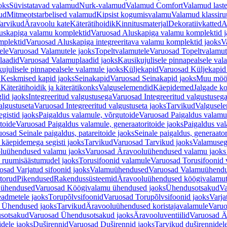
oks
Süvistatavad valamud
Nurk-valamud
Valamud Comfort
Valamud laste
ud
Mitmeotstarbelised valamud
Kipsist kogumisvalamu
Valamud klassiru
arvikud
Äravoolu kate
Käterätihoidik
Kinnitusmaterjal
Dekoratiivkatted
A
uskapiga valamu komplektid
Varuosad Aluskapiga valamu komplektid j
mplektid
Varuosad Aluskapiga integreeritava valamu komplektid jaoks
V
ele
Varuosad Valamutele jaoks
Topeltvalamutele
Varuosad Topeltvalamut
laadid
Varuosad Valamuplaadid jaoks
Kausikujulisele pinnapealsele val
ujulisele pinnapealsele valamule jaoks
Küljekapid
Varuosad Küljekapid
 Keskmised kapid jaoks
Seinakapid
Varuosad Seinakapid jaoks
Muu möö
d
Käterätihoidik ja käterätikonks
Valguselemendid
Käepidemed
Jalgade k
lid jaoks
Integreeritud valgustusega
Varuosad Integreeritud valgustusega
algustuseta
Varuosad Integreeritud valgustuseta jaoks
Tarvikud
Valgusel
gistid jaoks
Paigaldus valamule, võrgutoide
Varuosad Paigaldus valamul
toide
Varuosad Paigaldus valamule, generaatoritoide jaoks
Paigaldus val
osad Seinale paigaldus, patareitoide jaoks
Seinale paigaldus, generaator
 käepidemega segisti jaoks
Tarvikud
Varuosad Tarvikud jaoks
Valamusegi
luühendused valamu jaoks
Varuosad Äravooluühendused valamu jaoks 
 ruumisäästumudel jaoks
Torusifoonid valamule
Varuosad Torusifoonid 
osad Varjatud sifoonid jaoks
Valamuühendused
Varuosad Valamuühend
torud
Pikendused
Rakendussüsteemid
Äravooluühendused köögivalamut
 ühendused
Varuosad Köögivalamu ühendused jaoks
Ühendusotsakud
Va
admetele jaoks
Torupõlvsifoonid
Varuosad Torupõlvsifoonid jaoks
Varja
 Ühendused jaoks
Tarvikud
Äravooluühendused koristajavalamule
Varuo
sotsakud
Varuosad Ühendusotsakud jaoks
Äravooluventiilid
Varuosad Är
dele jaoks
Duširennid
Varuosad Duširennid jaoks
Tarvikud duširennidel