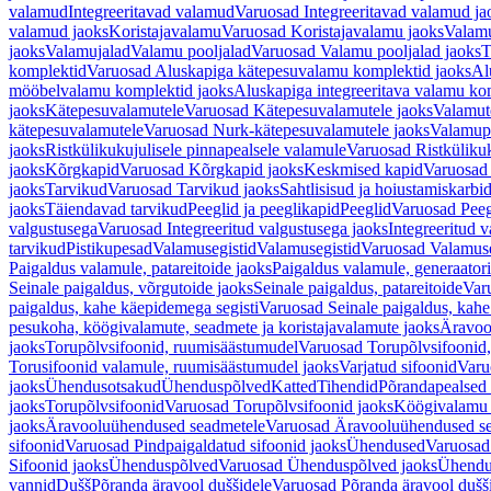
valamud
Integreeritavad valamud
Varuosad Integreeritavad valamud ja
valamud jaoks
Koristajavalamu
Varuosad Koristajavalamu jaoks
Valam
jaoks
Valamujalad
Valamu pooljalad
Varuosad Valamu pooljalad jaoks
T
komplektid
Varuosad Aluskapiga kätepesuvalamu komplektid jaoks
Al
mööbelvalamu komplektid jaoks
Aluskapiga integreeritava valamu ko
jaoks
Kätepesuvalamutele
Varuosad Kätepesuvalamutele jaoks
Valamut
kätepesuvalamutele
Varuosad Nurk-kätepesuvalamutele jaoks
Valamup
jaoks
Ristkülikukujulisele pinnapealsele valamule
Varuosad Ristkülikuk
jaoks
Kõrgkapid
Varuosad Kõrgkapid jaoks
Keskmised kapid
Varuosad
jaoks
Tarvikud
Varuosad Tarvikud jaoks
Sahtlisisud ja hoiustamiskarbi
jaoks
Täiendavad tarvikud
Peeglid ja peeglikapid
Peeglid
Varuosad Peeg
valgustusega
Varuosad Integreeritud valgustusega jaoks
Integreeritud v
tarvikud
Pistikupesad
Valamusegistid
Valamusegistid
Varuosad Valamuse
Paigaldus valamule, patareitoide jaoks
Paigaldus valamule, generaatori
Seinale paigaldus, võrgutoide jaoks
Seinale paigaldus, patareitoide
Varu
paigaldus, kahe käepidemega segisti
Varuosad Seinale paigaldus, kahe
pesukoha, köögivalamute, seadmete ja koristajavalamute jaoks
Äravoo
jaoks
Torupõlvsifoonid, ruumisäästumudel
Varuosad Torupõlvsifoonid,
Torusifoonid valamule, ruumisäästumudel jaoks
Varjatud sifoonid
Varu
jaoks
Ühendusotsakud
Ühenduspõlved
Katted
Tihendid
Põrandapealsed 
jaoks
Torupõlvsifoonid
Varuosad Torupõlvsifoonid jaoks
Köögivalamu
jaoks
Äravooluühendused seadmetele
Varuosad Äravooluühendused se
sifoonid
Varuosad Pindpaigaldatud sifoonid jaoks
Ühendused
Varuosad
Sifoonid jaoks
Ühenduspõlved
Varuosad Ühenduspõlved jaoks
Ühendu
vannid
Dušš
Põranda äravool duššidele
Varuosad Põranda äravool dušši