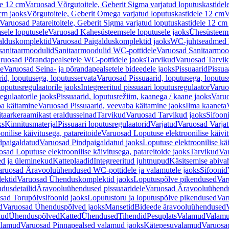
le 12 cm
Varuosad Võrgutoitele, Geberit Sigma varjatud loputuskastidel
 cm jaoks
Võrgutoitele, Geberit Omega varjatud loputuskastidele 12 cm
V
Varuosad Patareitoitele, Geberit Sigma varjatud loputuskastidele 12 cm
ele loputusele
Varuosad Kahesüsteemsele loputusele jaoks
Ühesüsteems
alduskomplektid
Varuosad Paigalduskomplektid jaoks
WC-juhtseadmed lo
sanitaarmoodulid
Sanitaarmoodulid WC-pottidele
Varuosad Sanitaarmoo
ruosad Põrandapealsetele WC-pottidele jaoks
Tarvikud
Varuosad Tarvik
le
Varuosad Seina- ja põrandapealsetele bideedele jaoks
Pissuaarid
Pissua
rid, loputusega, loputusservata
Varuosad Pissuaarid, loputusega, loputus
oputusregulaatorile jaoks
Integreeritud pissuaari loputusregulaator
Varuos
egulaatorile jaoks
Pissuaarid, loputusrežiim, kaanega / kaane jaoks
Varuo
ba käitamine
Varuosad Pissuaarid, veevaba käitamine jaoks
Ilma kaaneta
itaarkeraamikast eraldusseinad
Tarvikud
Varuosad Tarvikud jaoks
Sifooni
ks
Kinnitusmaterjal
Pissuaari loputusregulaatorid
Varjatud
Varuosad Varjat
onilise käivitusega, patareitoide
Varuosad Loputuse elektroonilise käivit
dpaigaldatud
Varuosad Pindpaigaldatud jaoks
Loputuse elektroonilise kä
sad Loputuse elektroonilise käivitusega, patareitoide jaoks
Tarvikud
Va
ed ja üleminekud
Katteplaadid
Integreeritud juhtnupud
Käsitsemise abiva
aruosad Äravooluühendused WC-pottidele ja valamutele jaoks
Sifoonid
ektid
Varuosad Ühenduskomplektid jaoks
Loputuspõlve pikendused
Var
dusdetailid
Äravooluühendused pissuaaridele
Varuosad Äravooluühendus
sad Torupõlvsifoonid jaoks
Loputustoru ja loputuspõlve pikendused
Var
d
Varuosad Ühenduspõlved jaoks
Mansetid
Bideede äravooluühendused
kud
Ühenduspõlved
Katted
Ühendused
Tihendid
Pesuplats
Valamud
Valam
alamud
Varuosad Pinnapealsed valamud jaoks
Kätepesuvalamud
Varuosa