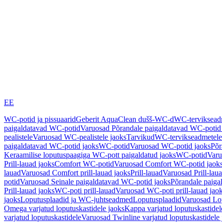
EE
WC-potid ja pissuaarid
Geberit AquaClean dušš-WC-d
WC-terviksea
paigaldatavad WC-potid
Varuosad Põrandale paigaldatavad WC-potid
pealistele
Varuosad WC-pealistele jaoks
Tarvikud
WC-tervikseadmetele
paigaldatavad WC-potid jaoks
WC-potid
Varuosad WC-potid jaoks
Põr
Keraamilise loputuspaagiga WC-pott paigaldatud jaoks
WC-potid
Varu
Prill-lauad jaoks
Comfort WC-potid
Varuosad Comfort WC-potid jaok
lauad
Varuosad Comfort prill-lauad jaoks
Prill-lauad
Varuosad Prill-lau
potid
Varuosad Seinale paigaldatavad WC-potid jaoks
Põrandale paiga
Prill-lauad jaoks
WC-poti prill-lauad
Varuosad WC-poti prill-lauad jao
jaoks
Loputusplaadid ja WC-juhtseadmed
Loputusplaadid
Varuosad Lop
Omega varjatud loputuskastidele jaoks
Kappa varjatud loputuskastidel
varjatud loputuskastidele
Varuosad Twinline varjatud loputuskastidele 