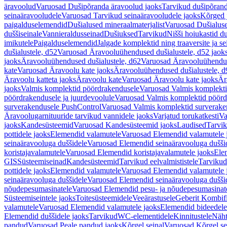
äravoolud
Varuosad Dušipõranda äravoolud jaoks
Tarvikud dušipõrand
seinaäravooludele
Varuosad Tarvikud seinaäravooludele jaoks
Kõrged 
paigalduselemendid
Dušialused mineraalmaterjalist
Varuosad Dušialuse
duššiseinale
Vannieraldusseinad
Dušiuksed
Tarvikud
Nišši hoiukastid d
imikutele
Paigalduselemendid
Jalgade komplektid ning traaversite ja s
dušialustele, d52
Varuosad Äravooluühendused dušialustele, d52 jaok
jaoks
Äravooluühendused dušialustele, d62
Varuosad Äravooluühenduse
kate
Varuosad Äravoolu kate jaoks
Äravooluühendused dušialustele, d
Äravoolu katteta jaoks
Äravoolu kate
Varuosad Äravoolu kate jaoks
Är
jaoks
Valmis komplektid pöördrakendusele
Varuosad Valmis komplekti
pöördrakendusele ja juurdevoolule
Varuosad Valmis komplektid pöördr
surverakendusele PushControl
Varuosad Valmis komplektid surverake
Äravoolugarnituuride tarvikud vannidele jaoks
Varjatud torukatkesti
Va
jaoks
Kandesüsteemid
Varuosad Kandesüsteemid jaoks
Laudised
Tarvi
pottidele jaoks
Elemendid valamutele
Varuosad Elemendid valamutele 
seinaäravooluga duššidele
Varuosad Elemendid seinaäravooluga duššid
koristajavalamutele
Varuosad Elemendid koristajavalamutele jaoks
Ele
GIS
Süsteemiseinad
Kandesüsteemid
Tarvikud eelvalmististele
Tarvikud 
pottidele jaoks
Elemendid valamutele
Varuosad Elemendid valamutele 
seinaäravooluga duššidele
Varuosad Elemendid seinaäravooluga duššid
nõudepesumasinatele
Varuosad Elemendid pesu- ja nõudepesumasinate
Süsteemiseintele jaoks
Toitesüsteemidele
Veeärastusele
Geberit Kombif
valamutele
Varuosad Elemendid valamutele jaoks
Elemendid bideedele
Elemendid duššidele jaoks
Tarvikud
WC-elementidele
Kinnitustele
Näht
pandud
Varuosad Peale pandud jaoks
Kõrgel seinal
Varuosad Kõrgel se