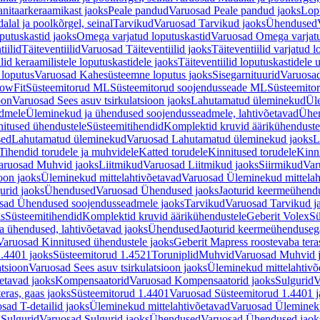
nitaarkeraamikast jaoks
Peale pandud
Varuosad Peale pandud jaoks
Lopu
alal ja poolkõrgel, seinal
Tarvikud
Varuosad Tarvikud jaoks
Ühendused
putuskastid jaoks
Omega varjatud loputuskastid
Varuosad Omega varjatu
tiilid
Täiteventiilid
Varuosad Täiteventiilid jaoks
Täiteventiilid varjatud l
lid keraamilistele loputuskastidele jaoks
Täiteventiilid loputuskastidele 
loputus
Varuosad Kahesüsteemne loputus jaoks
Sisegarnituurid
Varuosad
lowFit
Süsteemitorud ML
Süsteemitorud soojendusseade ML
Süsteemito
oon
Varuosad Sees asuv tsirkulatsioon jaoks
Lahutamatud üleminekud
Ül
admele
Üleminekud ja ühendused soojendusseadmele, lahtivõetavad
Ühen
itused ühendustele
Süsteemitihendid
Komplektid kruvid äärikühenduste
sed
Lahutamatud üleminekud
Varuosad Lahutamatud üleminekud jaoks
L
Tihendid torudele ja muhvidele
Katted torudele
Kinnitused torudele
Kinn
aruosad Muhvid jaoks
Liitmikud
Varuosad Liitmikud jaoks
Siirmikud
Var
oon jaoks
Üleminekud mittelahtivõetavad
Varuosad Üleminekud mittelah
urid jaoks
Ühendused
Varuosad Ühendused jaoks
Jaoturid keermeühend
sad Ühendused soojendusseadmele jaoks
Tarvikud
Varuosad Tarvikud j
ks
Süsteemitihendid
Komplektid kruvid äärikühendustele
Geberit Volex
Sü
 ühendused, lahtivõetavad jaoks
Ühendused
Jaoturid keermeühenduseg
Varuosad Kinnitused ühendustele jaoks
Geberit Mapress roostevaba tera
.4401 jaoks
Süsteemitorud 1.4521
Toruniplid
Muhvid
Varuosad Muhvid 
atsioon
Varuosad Sees asuv tsirkulatsioon jaoks
Üleminekud mittelahtivõ
etavad jaoks
Kompensaatorid
Varuosad Kompensaatorid jaoks
Sulgurid
V
eras, gaas jaoks
Süsteemitorud 1.4401
Varuosad Süsteemitorud 1.4401 j
sad T-detailid jaoks
Üleminekud mittelahtivõetavad
Varuosad Ülemineku
s
Sulgurid
Varuosad Sulgurid jaoks
Ühendused
Varuosad Ühendused jaok