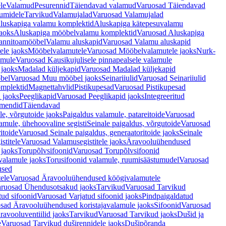
le
Valamud
Pesurennid
Täiendavad valamud
Varuosad Täiendavad
umidele
Tarvikud
Valamujalad
Varuosad Valamujalad
luskapiga valamu komplektid
Aluskapiga kätepesuvalamu
aoks
Aluskapiga mööbelvalamu komplektid
Varuosad Aluskapiga
annitoamööbel
Valamu aluskapid
Varuosad Valamu aluskapid
ele jaoks
Mööbelvalamutele
Varuosad Mööbelvalamutele jaoks
Nurk-
amule
Varuosad Kausikujulisele pinnapealsele valamule
 jaoks
Madalad küljekapid
Varuosad Madalad küljekapid
bel
Varuosad Muu mööbel jaoks
Seinariiulid
Varuosad Seinariiulid
omplektid
Magnettahvlid
Pistikupesad
Varuosad Pistikupesad
 jaoks
Peeglikapid
Varuosad Peeglikapid jaoks
Integreeritud
emendid
Täiendavad
e, võrgutoide jaoks
Paigaldus valamule, patareitoide
Varuosad
amule, ühehoovaline segisti
Seinale paigaldus, võrgutoide
Varuosad
itoide
Varuosad Seinale paigaldus, generaatoritoide jaoks
Seinale
stitele
Varuosad Valamusegistitele jaoks
Äravooluühendused
jaoks
Torupõlvsifoonid
Varuosad Torupõlvsifoonid
valamule jaoks
Torusifoonid valamule, ruumisäästumudel
Varuosad
used
ele
Varuosad Äravooluühendused köögivalamutele
ruosad Ühendusotsakud jaoks
Tarvikud
Varuosad Tarvikud
tud sifoonid
Varuosad Varjatud sifoonid jaoks
Pindpaigaldatud
sad Äravooluühendused koristajavalamule jaoks
Sifoonid
Varuosad
avooluventiilid jaoks
Tarvikud
Varuosad Tarvikud jaoks
Dušid ja
e
Varuosad Tarvikud duširennidele jaoks
Dušipõranda