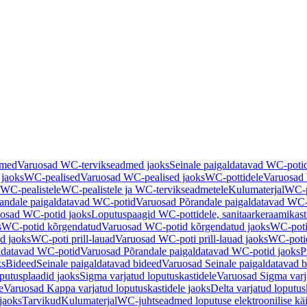
dmed
Varuosad WC-tervikseadmed jaoks
Seinale paigaldatavad WC-poti
 jaoks
WC-pealised
Varuosad WC-pealised jaoks
WC-pottidele
Varuosad 
WC-pealistele
WC-pealistele ja WC-tervikseadmetele
Kulumaterjal
WC-po
andale paigaldatavad WC-potid
Varuosad Põrandale paigaldatavad WC-
osad WC-potid jaoks
Loputuspaagid WC-pottidele, sanitaarkeraamikast
s
WC-potid kõrgendatud
Varuosad WC-potid kõrgendatud jaoks
WC-poti
ad jaoks
WC-poti prill-lauad
Varuosad WC-poti prill-lauad jaoks
WC-potid
ldatavad WC-potid
Varuosad Põrandale paigaldatavad WC-potid jaoks
P
ks
Bideed
Seinale paigaldatavad bideed
Varuosad Seinale paigaldatavad b
utusplaadid jaoks
Sigma varjatud loputuskastidele
Varuosad Sigma varja
e
Varuosad Kappa varjatud loputuskastidele jaoks
Delta varjatud loputus
jaoks
Tarvikud
Kulumaterjal
WC-juhtseadmed loputuse elektroonilise kä