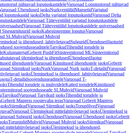
tustorud nähtavad loputuskastidele
Varuosad Loputustorud nähtavad
Varuosad Ühendused jaoks
Nurkventiilid
Mansetid
Varjatud
d loputuskastid jaoks
Delta varjatud loputuskastid
Varuosad Delta
oputuskastidele
Varuosad Täiteventiilid varjatud loputuskastidele
universaalsed
Varuosad Täiteventiilid loputuskastidele universaalsed
 Sisegarnituurid jaoks
Kahesüsteemne loputus
Varuosad
rud SL
Muhvid
Varuosad Muhvid
eminekud ja ühendused, lahtivõetavad
Sulgurid
Ühendused
Jaoturid
dused soojendusseadmele
Tarvikud
Tihendid torudele ja
le
Kulumaterjal
Geberit PushFit
Süsteemitorud ML
Süsteemitorud
ahutatavad üleminekud ja ühendused
Ühendused
Jaotur
itused ühendustele
Varuosad Kinnitused ühendustele jaoks
Geberit
uosad Siirmikud jaoks
Nurk
Varuosad Nurk jaoks
T-detailid
Varuosad
tivõetavad jaoks
Üleminekud ja ühendused, lahtivõetavad
Varuosad
usega
T-detailidsoojendusseadmele
Varuosad T-
aoks
Tihendid torudele ja muhvidele
Katted torudele
Kinnitused
steemitorud soojendusseade SL
Muhvid
Varuosad Muhvid
a
Tarvikud
Varuosad Tarvikud jaoks
Tihendid torudele ja
s
Geberit Mapress roostevaba teras
Varuosad Geberit Mapress
jaoks
Siirmikud
Varuosad Siirmikud jaoks
Torupõlved
Varuosad
etavad
Varuosad Üleminekud mittelahtivõetavad jaoks
Üleminekud ja
aruosad Sulgurid jaoks
Ühendused
Varuosad Ühendused jaoks
Geberit
aoks
Toruniplid
Muhvid
Varuosad Muhvid jaoks
Siirmikud
Varuosad
d mittelahtivõetavad jaoks
Üleminekud ja ühendused,
s
Tarvikud Geberit Mapress roostevabale terasele
Varuosad Tarvikud