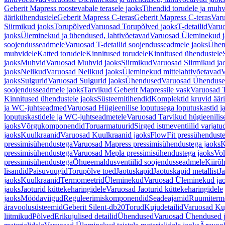
Geberit Mapress roostevabale terasele jaoks
Tihendid torudele ja muhv
äärikühendustele
Geberit Mapress C-teras
Geberit Mapress C-teras
Varu
Siirmikud jaoks
Torupõlved
Varuosad Torupõlved jaoks
T-detailid
Varuo
jaoks
Üleminekud ja ühendused, lahtivõetavad
Varuosad Üleminekud ja
soojendusseadmele
Varuosad T-detailid soojendusseadmele jaoks
Ühen
muhvidele
Katted torudele
Kinnitused torudele
Kinnitused ühendustele
jaoks
Muhvid
Varuosad Muhvid jaoks
Siirmikud
Varuosad Siirmikud ja
jaoks
Nelikud
Varuosad Nelikud jaoks
Üleminekud mittelahtivõetavad
V
jaoks
Sulgurid
Varuosad Sulgurid jaoks
Ühendused
Varuosad Ühenduse
soojendusseadmele jaoks
Tarvikud Geberit Mapressile vask
Varuosad T
Kinnitused ühendustele jaoks
Süsteemitihendid
Komplektid kruvid äär
ja WC-juhtseadmed
Varuosad Hügieenilise loputusega loputuskastid 
loputuskastidele ja WC-juhtseadmetele
Varuosad Tarvikud hügieenilis
jaoks
Võrgukomponendid
Toruarmatuurid
Sirged istmeventiilid varjat
jaoks
Kuulkraanid
Varuosad Kuulkraanid jaoks
FlowFit pressühendust
pressimisühendustega
Varuosad Mapress pressimisühendustega jaoks
K
pressimisühendustega
Varuosad Mepla pressimisühendustega jaoks
Vol
pressimisühendustega
Õhueemaldusventiilid soojendusseadmele
Kiirõh
lisandid
Paisuvuugid
Torupõlve toed
Jaotuskapid
Jaotuskapid metallist
Ja
jaoks
Kuulkraanid
Termomeetrid
Üleminekud
Varuosad Üleminekud ja
jaoks
Jaoturid küttekeharingidele
Varuosad Jaoturid küttekeharingidele
jaoks
Möödaviigud
Reguleerimiskomponendid
Seadeajamid
Ruumiterm
äravoolusüsteemid
Geberit Silent-db20
Torud
Kujudetailid
Varuosad Kuj
liitmikud
Põlved
Erikujulised detailid
Ühendused
Varuosad Ühendused 