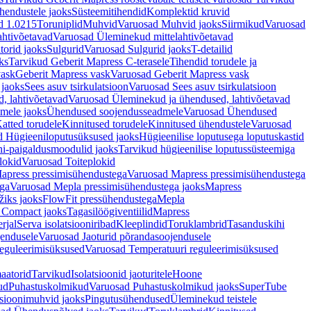
hendustele jaoks
Süsteemitihendid
Komplektid kruvid
d 1.0215
Toruniplid
Muhvid
Varuosad Muhvid jaoks
Siirmikud
Varuosad
ahtivõetavad
Varuosad Üleminekud mittelahtivõetavad
orid jaoks
Sulgurid
Varuosad Sulgurid jaoks
T-detailid
ks
Tarvikud Geberit Mapress C-terasele
Tihendid torudele ja
vask
Geberit Mapress vask
Varuosad Geberit Mapress vask
 jaoks
Sees asuv tsirkulatsioon
Varuosad Sees asuv tsirkulatsioon
, lahtivõetavad
Varuosad Üleminekud ja ühendused, lahtivõetavad
dmele jaoks
Ühendused soojendusseadmele
Varuosad Ühendused
atted torudele
Kinnitused torudele
Kinnitused ühendustele
Varuosad
d Hügieeniloputusüksused jaoks
Hügieenilise loputusega loputuskastid
i-paigaldusmoodulid jaoks
Tarvikud hügieenilise loputussüsteemiga
lokid
Varuosad Toiteplokid
apress pressimisühendustega
Varuosad Mapress pressimisühendustega
ega
Varuosad Mepla pressimisühendustega jaoks
Mapress
žiks jaoks
FlowFit pressühendustega
Mepla
 Compact jaoks
Tagasilöögiventiilid
Mapress
rjal
Serva isolatsiooniribad
Kleeplindid
Toruklambrid
Tasanduskihi
jendusele
Varuosad Jaoturid põrandasoojendusele
reguleerimisüksused
Varuosad Temperatuuri reguleerimisüksused
aatorid
Tarvikud
Isolatsioonid jaoturitele
Hoone
ud
Puhastuskolmikud
Varuosad Puhastuskolmikud jaoks
SuperTube
sioonimuhvid jaoks
Pingutusühendused
Üleminekud teistele