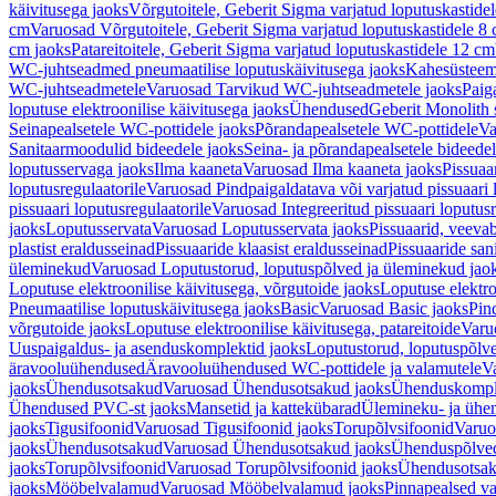
käivitusega jaoks
Võrgutoitele, Geberit Sigma varjatud loputuskastide
cm
Varuosad Võrgutoitele, Geberit Sigma varjatud loputuskastidele 8
cm jaoks
Patareitoitele, Geberit Sigma varjatud loputuskastidele 12 cm
WC-juhtseadmed pneumaatilise loputuskäivitusega jaoks
Kahesüsteems
WC-juhtseadmetele
Varuosad Tarvikud WC-juhtseadmetele jaoks
Paig
loputuse elektroonilise käivitusega jaoks
Ühendused
Geberit Monolith 
Seinapealsetele WC-pottidele jaoks
Põrandapealsetele WC-pottidele
Va
Sanitaarmoodulid bideedele jaoks
Seina- ja põrandapealsetele bideede
loputusservaga jaoks
Ilma kaaneta
Varuosad Ilma kaaneta jaoks
Pissuaa
loputusregulaatorile
Varuosad Pindpaigaldatava või varjatud pissuaari l
pissuaari loputusregulaatorile
Varuosad Integreeritud pissuaari loputusr
jaoks
Loputusservata
Varuosad Loputusservata jaoks
Pissuaarid, veeva
plastist eraldusseinad
Pissuaaride klaasist eraldusseinad
Pissuaaride san
üleminekud
Varuosad Loputustorud, loputuspõlved ja üleminekud jao
Loputuse elektroonilise käivitusega, võrgutoide jaoks
Loputuse elektro
Pneumaatilise loputuskäivitusega jaoks
Basic
Varuosad Basic jaoks
Pin
võrgutoide jaoks
Loputuse elektroonilise käivitusega, patareitoide
Varuo
Uuspaigaldus- ja asenduskomplektid jaoks
Loputustorud, loputuspõlv
äravooluühendused
Äravooluühendused WC-pottidele ja valamutele
V
jaoks
Ühendusotsakud
Varuosad Ühendusotsakud jaoks
Ühenduskompl
Ühendused PVC-st jaoks
Mansetid ja kattekübarad
Ülemineku- ja ühen
jaoks
Tigusifoonid
Varuosad Tigusifoonid jaoks
Torupõlvsifoonid
Varuo
jaoks
Ühendusotsakud
Varuosad Ühendusotsakud jaoks
Ühenduspõlve
jaoks
Torupõlvsifoonid
Varuosad Torupõlvsifoonid jaoks
Ühendusotsa
jaoks
Mööbelvalamud
Varuosad Mööbelvalamud jaoks
Pinnapealsed v