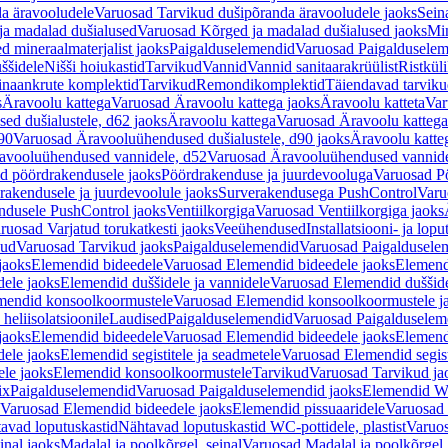
a äravooludele
Varuosad Tarvikud dušipõranda äravooludele jaoks
Sein
ja madalad dušialused
Varuosad Kõrged ja madalad dušialused jaoks
Min
d mineraalmaterjalist jaoks
Paigalduselemendid
Varuosad Paigalduselem
uššidele
Nišši hoiukastid
Tarvikud
Vannid
Vannid sanitaarakrüülist
Ristkül
einaankrute komplektid
Tarvikud
Remondikomplektid
Täiendavad tarvik
s
Äravoolu kattega
Varuosad Äravoolu kattega jaoks
Äravoolu katteta
Var
d dušialustele, d62 jaoks
Äravoolu kattega
Varuosad Äravoolu kattega
90
Varuosad Äravooluühendused dušialustele, d90 jaoks
Äravoolu katte
avooluühendused vannidele, d52
Varuosad Äravooluühendused vannide
d pöördrakendusele jaoks
Pöördrakenduse ja juurdevooluga
Varuosad Pö
akendusele ja juurdevoolule jaoks
Surverakendusega PushControl
Varu
ndusele PushControl jaoks
Ventiilkorgiga
Varuosad Ventiilkorgiga jaoks
ruosad Varjatud torukatkesti jaoks
Veeühendused
Installatsiooni- ja lop
kud
Varuosad Tarvikud jaoks
Paigalduselemendid
Varuosad Paigaldusele
jaoks
Elemendid bideedele
Varuosad Elemendid bideedele jaoks
Elemend
ele jaoks
Elemendid duššidele ja vannidele
Varuosad Elemendid duššide
mendid konsoolkoormustele
Varuosad Elemendid konsoolkoormustele j
heliisolatsioonile
Laudised
Paigalduselemendid
Varuosad Paigalduselem
jaoks
Elemendid bideedele
Varuosad Elemendid bideedele jaoks
Elemend
ele jaoks
Elemendid segistitele ja seadmetele
Varuosad Elemendid segisti
le jaoks
Elemendid konsoolkoormustele
Tarvikud
Varuosad Tarvikud ja
ix
Paigalduselemendid
Varuosad Paigalduselemendid jaoks
Elemendid WC
Varuosad Elemendid bideedele jaoks
Elemendid pissuaaridele
Varuosad 
avad loputuskastid
Nähtavad loputuskastid WC-pottidele, plastist
Varuos
inal jaoks
Madalal ja poolkõrgel, seinal
Varuosad Madalal ja poolkõrgel, 