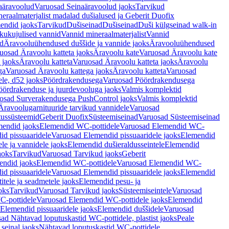
aäravoolud
Varuosad Seinaäravoolud jaoks
Tarvikud
eraalmaterjalist madalad dušialused ja Geberit Duofix
endid jaoks
Tarvikud
Dušiseinad
Dušiseinad
Duši külgseinad walk-in
ikukujulised vannid
Vannid mineraalmaterjalist
Vannid
ud
Äravooluühendused duššide ja vannide jaoks
Äravooluühendused
uosad Äravoolu katteta jaoks
Äravoolu kate
Varuosad Äravoolu kate
 jaoks
Äravoolu katteta
Varuosad Äravoolu katteta jaoks
Äravoolu
ga
Varuosad Äravoolu kattega jaoks
Äravoolu katteta
Varuosad
le, d52 jaoks
Pöördrakendusega
Varuosad Pöördrakendusega
ördrakenduse ja juurdevooluga jaoks
Valmis komplektid
osad Surverakendusega PushControl jaoks
Valmis komplektid
Äravoolugarnituuride tarvikud vannidele
Varuosad
utussüsteemid
Geberit Duofix
Süsteemiseinad
Varuosad Süsteemiseinad
mendid jaoks
Elemendid WC-pottidele
Varuosad Elemendid WC-
id pissuaaridele
Varuosad Elemendid pissuaaridele jaoks
Elemendid
le ja vannidele jaoks
Elemendid dušieraldusseintele
Elemendid
aoks
Tarvikud
Varuosad Tarvikud jaoks
Geberit
endid jaoks
Elemendid WC-pottidele
Varuosad Elemendid WC-
id pissuaaridele
Varuosad Elemendid pissuaaridele jaoks
Elemendid
tele ja seadmetele jaoks
Elemendid pesu- ja
oks
Tarvikud
Varuosad Tarvikud jaoks
Süsteemiseintele
Varuosad
-pottidele
Varuosad Elemendid WC-pottidele jaoks
Elemendid
Elemendid pissuaaridele jaoks
Elemendid duššidele
Varuosad
ad Nähtavad loputuskastid WC-pottidele, plastist jaoks
Peale
seinal jaoks
Nähtavad loputuskastid WC-pottidele,