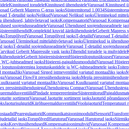
idele
Kinnitused torudele
Kinnitused ühendustele
Varuosad Kinnitused ü
osad Geberit Mapress C-teras jaoks
Süsteemitorud 1.0034
Süsteemitoru
sad T-detailid jaoks
Nelikud
Varuosad Nelikud jaoks
Üleminekud mittel
 ühendused, lahtivõetavad jaoks
Kompensaatorid
Varuosad Kompensaat
dused soojendusseadmele
Varuosad Ühendused soojendusseadmele jao
Süsteemitihendid
Komplektid kruvid äärikühendustele
Geberit Mapress 
oks
Torupõlved
Varuosad Torupõlved jaoks
T-detailid
Varuosad T-detailid
aruosad Üleminekud mittelahtivõetavad jaoks
Üleminekud ja ühendused
d jaoks
T-detailid soojendusseadmele
Varuosad T-detailid soojendussea
arvikud Geberit Mapressile vask jaoks
Tihendid torudele ja muhvidele
K
ikühendustele
Geberit hügieenisüsteem
Hügieeniloputusüksused
Varuosa
ja WC-juhtseadmed jaoks
Hügieeni-paigaldusmoodulid
Varuosad Hügieen
e loputussüsteemiga loputuskastidele ja WC-juhtseadmetele jaoks
Toitep
ud montaažiks
Varuosad Sirged istmeventiilid varjatud montaažiks jaoks
M
ega
Varuosad FlowFit pressühendustega jaoks
Mepla pressimisühendust
uulkraanid varjatud montaažiks
Varuosad Kuulkraanid varjatud montaa
ex pressimisühendustega
Ühendustega Compact
Varuosad Ühendustega
ueemaldusventiilid
Pindade tempereerimine
Süsteemitorud
Paigaldusmate
oturite sortiment
Varuosad Jaoturite sortiment jaoks
Jaoturid põrandasoo
oks
Jaoturisulgurid
Kiirõhueemaldusventiilid
Voolujaoturid
Temperatuuri 
ostaadid
Pearegulaatorid
Kommunikatsioonimoodulid
Sensorid
Transform
udetailid jaoks
Torupõlved
Harutorud
Varuosad Harutorud jaoks
Siirmik
jaoks
Keevitusühendused
Kompensatsioonimuhvid
Varuosad Kompensat