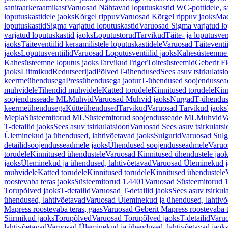
sanitaarkeraamikast
Varuosad Nähtavad loputuskastid WC-pottidele, sa
loputuskastidele jaoks
Kõrgel rippuv
Varuosad Kõrgel rippuv jaoks
Mad
loputuskastid
Sigma varjatud loputuskastid
Varuosad Sigma varjatud lo
varjatud loputuskastid jaoks
Loputustorud
Tarvikud
Täite- ja loputusven
jaoks
Täiteventiilid keraamilistele loputuskastidele
Varuosad Täiteventii
jaoks
Loputusventiilid
Varuosad Loputusventiilid jaoks
Kahesüsteemne 
Kahesüsteemne loputus jaoks
Tarvikud
Triger
Toitesüsteemid
Geberit F
jaoks
Liitmikud
Redutseerijad
Põlved
T-ühendused
Sees asuv tsirkulatsi
keermeühendusega
Pressühendusega jaotur
T-ühendused soojendusse
muhvidele
Tihendid muhvidele
Katted torudele
Kinnitused torudele
Kinn
soojendusseade ML
Muhvid
Varuosad Muhvid jaoks
Nurgad
T-ühendu
keermeühendusega
Kütteühendused
Tarvikud
Varuosad Tarvikud jaoks
Mepla
Süsteemitorud ML
Süsteemitorud soojendusseade ML
Muhvid
V
T-detailid jaoks
Sees asuv tsirkulatsioon
Varuosad Sees asuv tsirkulatsi
Üleminekud ja ühendused, lahtivõetavad jaoks
Sulgurid
Varuosad Sulg
detailidsoojendusseadmele jaoks
Ühendused soojendusseadmele
Varuo
torudele
Kinnitused ühendustele
Varuosad Kinnitused ühendustele jao
jaoks
Üleminekud ja ühendused, lahtivõetavad
Varuosad Üleminekud ja
muhvidele
Katted torudele
Kinnitused torudele
Kinnitused ühendustele
roostevaba teras jaoks
Süsteemitorud 1.4401
Varuosad Süsteemitorud 1
Torupõlved jaoks
T-detailid
Varuosad T-detailid jaoks
Sees asuv tsirkul
ühendused, lahtivõetavad
Varuosad Üleminekud ja ühendused, lahtivõ
Mapress roostevaba teras, gaas
Varuosad Geberit Mapress roostevaba t
Siirmikud jaoks
Torupõlved
Varuosad Torupõlved jaoks
T-detailid
Varuo
lahtivõetavad
Varuosad Üleminekud ja ühendused, lahtivõetavad jaok