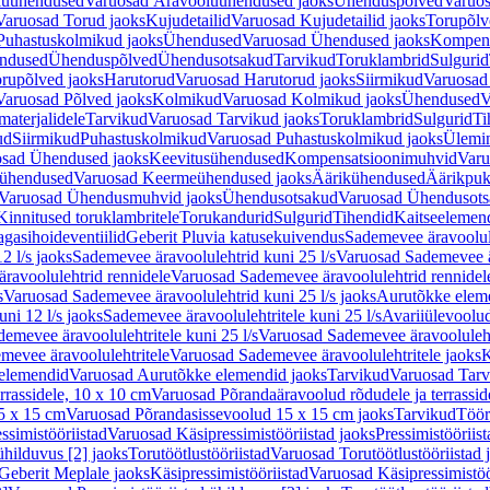
luühendused
Varuosad Äravooluühendused jaoks
Ühenduspõlved
Varuos
Varuosad Torud jaoks
Kujudetailid
Varuosad Kujudetailid jaoks
Torupõlv
Puhastuskolmikud jaoks
Ühendused
Varuosad Ühendused jaoks
Kompens
ndused
Ühenduspõlved
Ühendusotsakud
Tarvikud
Toruklambrid
Sulgurid
rupõlved jaoks
Harutorud
Varuosad Harutorud jaoks
Siirmikud
Varuosad 
Varuosad Põlved jaoks
Kolmikud
Varuosad Kolmikud jaoks
Ühendused
V
materjalidele
Tarvikud
Varuosad Tarvikud jaoks
Toruklambrid
Sulgurid
Ti
ud
Siirmikud
Puhastuskolmikud
Varuosad Puhastuskolmikud jaoks
Ülemi
sad Ühendused jaoks
Keevitusühendused
Kompensatsioonimuhvid
Varu
ühendused
Varuosad Keermeühendused jaoks
Äärikühendused
Äärikpuk
Varuosad Ühendusmuhvid jaoks
Ühendusotsakud
Varuosad Ühendusots
Kinnitused toruklambritele
Torukandurid
Sulgurid
Tihendid
Kaitseelemen
agasihoideventiilid
Geberit Pluvia katusekuivendus
Sademevee äravoolul
2 l/s jaoks
Sademevee äravoolulehtrid kuni 25 l/s
Varuosad Sademevee är
ravoolulehtrid rennidele
Varuosad Sademevee äravoolulehtrid rennidel
s
Varuosad Sademevee äravoolulehtrid kuni 25 l/s jaoks
Aurutõkke elem
ni 12 l/s jaoks
Sademevee äravoolulehtritele kuni 25 l/s
Avariiülevoolu
demevee äravoolulehtritele kuni 25 l/s
Varuosad Sademevee äravoolulehtr
mevee äravoolulehtritele
Varuosad Sademevee äravoolulehtritele jaoks
K
elemendid
Varuosad Aurutõkke elemendid jaoks
Tarvikud
Varuosad Tarv
rrassidele, 10 x 10 cm
Varuosad Põrandaäravoolud rõdudele ja terrassid
5 x 15 cm
Varuosad Põrandasissevoolud 15 x 15 cm jaoks
Tarvikud
Töör
ssimistööriistad
Varuosad Käsipressimistööriistad jaoks
Pressimistööriis
ühilduvus [2] jaoks
Torutöötlustööriistad
Varuosad Torutöötlustööriistad 
Geberit Meplale jaoks
Käsipressimistööriistad
Varuosad Käsipressimistöö