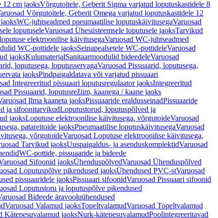
e 12 cm jaoks
Võrgutoitele, Geberit Sigma varjatud loputuskastidele 8
aruosad Võrgutoitele, Geberit Omega varjatud loputuskastidele 12
 jaoks
WC-juhtseadmed pneumaatilise loputuskäivitusega
Varuosad
ele loputusele
Varuosad Ühesüsteemsele loputusele jaoks
Tarvikud
putuse elektroonilise käivitusega
Varuosad WC-juhtseadmed
dulid WC-pottidele jaoks
Seinapealsetele WC-pottidele
Varuosad
ud jaoks
Kulumaterjal
Sanitaarmoodulid bideedele
Varuosad
arid, loputusega, loputusservaga
Varuosad Pissuaarid, loputusega,
servata jaoks
Pindpaigaldatava või varjatud pissuaari
ad Integreeritud pissuaari loputusregulaator jaoks
Integreeritud
sad Pissuaarid, loputusrežiim, kaanega / kaane jaoks
Varuosad Ilma kaaneta jaoks
Pissuaaride eraldusseinad
Pissuaaride
d ja sifoonitarvikud
Loputustorud, loputuspõlved ja
ud jaoks
Loputuse elektroonilise käivitusega, võrgutoide
Varuosad
usega, patareitoide jaoks
Pneumaatilise loputuskäivitusega
Varuosad
ivitusega, võrgutoide
Varuosad Loputuse elektroonilise käivitusega,
ruosad Tarvikud jaoks
Uuspaigaldus- ja asenduskomplektid
Varuosad
hendid
WC-pottide, pissuaaride ja bideede
Varuosad Sifoonid jaoks
Ühenduspõlved
Varuosad Ühenduspõlved
uosad Loputuspõlve pikendused jaoks
Ühendused PVC-st
Varuosad
ed pissuaaridele jaoks
Pissuaari sifoonid
Varuosad Pissuaari sifoonid
uosad Loputustoru ja loputuspõlve pikendused
Varuosad Bideede äravooluühendused
ud
Varuosad Valamud jaoks
Topeltvalamud
Varuosad Topeltvalamud
d Kätepesuvalamud jaoks
Nurk-kätepesuvalamud
Poolintegreeritavad