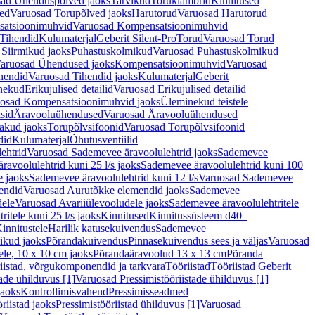
ad Ühenduspõlved jaoks
Tarvikud
Toruklambrid
Kinnitused
ed
Varuosad Torupõlved jaoks
Harutorud
Varuosad Harutorud
atsioonimuhvid
Varuosad Kompensatsioonimuhvid
Tihendid
Kulumaterjal
Geberit Silent-Pro
Torud
Varuosad Torud
Siirmikud jaoks
Puhastuskolmikud
Varuosad Puhastuskolmikud
aruosad Ühendused jaoks
Kompensatsioonimuhvid
Varuosad
hendid
Varuosad Tihendid jaoks
Kulumaterjal
Geberit
nekud
Erikujulised detailid
Varuosad Erikujulised detailid
osad Kompensatsioonimuhvid jaoks
Üleminekud teistele
sid
Äravooluühendused
Varuosad Äravooluühendused
akud jaoks
Torupõlvsifoonid
Varuosad Torupõlvsifoonid
did
Kulumaterjal
Õhutusventiilid
ehtrid
Varuosad Sademevee äravoolulehtrid jaoks
Sademevee
avoolulehtrid kuni 25 l/s jaoks
Sademevee äravoolulehtrid kuni 100
e jaoks
Sademevee äravoolulehtrid kuni 12 l/s
Varuosad Sademevee
endid
Varuosad Aurutõkke elemendid jaoks
Sademevee
dele
Varuosad Avariiülevooludele jaoks
Sademevee äravoolulehtritele
itele kuni 25 l/s jaoks
Kinnitused
Kinnitussüsteem d40–
innitustele
Harilik katusekuivendus
Sademevee
ikud jaoks
Põrandakuivendus
Pinnasekuivendus sees ja väljas
Varuosad
ele, 10 x 10 cm jaoks
Põrandaäravoolud 13 x 13 cm
Põranda
iistad, võrgukomponendid ja tarkvara
Tööriistad
Tööriistad Geberit
tade ühilduvus [1]
Varuosad Pressimistööriistade ühilduvus [1]
jaoks
Kontrollimisvahend
Pressimisseadmed
riistad jaoks
Pressimistööriistad ühilduvus [1]
Varuosad