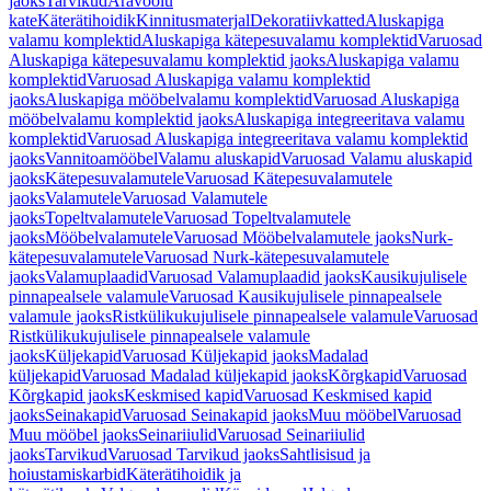
jaoks
Tarvikud
Äravoolu
kate
Käterätihoidik
Kinnitusmaterjal
Dekoratiivkatted
Aluskapiga
valamu komplektid
Aluskapiga kätepesuvalamu komplektid
Varuosad
Aluskapiga kätepesuvalamu komplektid jaoks
Aluskapiga valamu
komplektid
Varuosad Aluskapiga valamu komplektid
jaoks
Aluskapiga mööbelvalamu komplektid
Varuosad Aluskapiga
mööbelvalamu komplektid jaoks
Aluskapiga integreeritava valamu
komplektid
Varuosad Aluskapiga integreeritava valamu komplektid
jaoks
Vannitoamööbel
Valamu aluskapid
Varuosad Valamu aluskapid
jaoks
Kätepesuvalamutele
Varuosad Kätepesuvalamutele
jaoks
Valamutele
Varuosad Valamutele
jaoks
Topeltvalamutele
Varuosad Topeltvalamutele
jaoks
Mööbelvalamutele
Varuosad Mööbelvalamutele jaoks
Nurk-
kätepesuvalamutele
Varuosad Nurk-kätepesuvalamutele
jaoks
Valamuplaadid
Varuosad Valamuplaadid jaoks
Kausikujulisele
pinnapealsele valamule
Varuosad Kausikujulisele pinnapealsele
valamule jaoks
Ristkülikukujulisele pinnapealsele valamule
Varuosad
Ristkülikukujulisele pinnapealsele valamule
jaoks
Küljekapid
Varuosad Küljekapid jaoks
Madalad
küljekapid
Varuosad Madalad küljekapid jaoks
Kõrgkapid
Varuosad
Kõrgkapid jaoks
Keskmised kapid
Varuosad Keskmised kapid
jaoks
Seinakapid
Varuosad Seinakapid jaoks
Muu mööbel
Varuosad
Muu mööbel jaoks
Seinariiulid
Varuosad Seinariiulid
jaoks
Tarvikud
Varuosad Tarvikud jaoks
Sahtlisisud ja
hoiustamiskarbid
Käterätihoidik ja