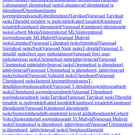
Lahutamatud üleminekud jaoks
Lahutatavad üleminekud ja
ühendused
Ühendused
Jaotur
keermeühendusega
Kütteühendused
Tarvikud
Varuosad Tarvikud
jaoks
Tihendid torudele ja muhvidele
Katted torudele
Kinnitused
torudele
Kinnitused ühendustele
Varuosad Kinnitused ühendustele
jaoks
Geberit Mepla
Süsteemitorud ML
Süsteemitorud
soojendusseade ML
Muhvid
Varuosad Muhvid
jaoks
Liitmikud
Varuosad Liitmikud jaoks
Siirmikud
Varuosad
Siirmikud jaoks
Nurk
Varuosad Nurk jaoks
T-detailid
Varuosad T-
detailid jaoks
Sees asuv tsirkulatsioon
Varuosad Sees asuv
tsirkulatsioon jaoks
Üleminekud mittelahtivõetavad
Varuosad
Üleminekud mittelahtivõetavad jaoks
Üleminekud ja ühendused,
lahtivõetavad
Varuosad Üleminekud ja ühendused, lahtivõetavad
jaoks
Sulgurid
Varuosad Sulgurid jaoks
Ühendused
Varuosad
Ühendused jaoks
Jaoturid keermeühendusega
T-
detailidsoojendusseadmele
Varuosad T-detailidsoojendusseadmele
jaoks
Ühendused soojendusseadmele
Varuosad Ühendused
soojendusseadmele jaoks
Tarvikud
Varuosad Tarvikud jaoks
Tihendid
torudele ja muhvidele
Katted torudele
Kinnitused torudele
Kinnitused
ühendustele
Varuosad Kinnitused ühendustele
jaoks
Süsteemitihendid
Komplektid kruvid äärikühendustele
Geberit
Volex
Süsteemitorud soojendusseade SL
Muhvid
Varuosad Muhvid
jaoks
Üleminekud ja ühendused, lahtivõetavad
Varuosad Üleminekud
ja ühendused, lahtivõetavad jaoks
Ühendused
Jaoturid