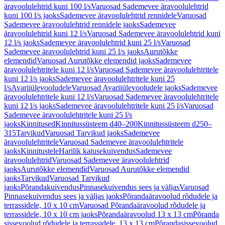
äravoolulehtrid kuni 100 l/s
Varuosad Sademevee äravoolulehtrid
kuni 100 l/s jaoks
Sademevee äravoolulehtrid rennidele
Varuosad
Sademevee äravoolulehtrid rennidele jaoks
Sademevee
äravoolulehtrid kuni 12 l/s
Varuosad Sademevee äravoolulehtrid kuni
12 l/s jaoks
Sademevee äravoolulehtrid kuni 25 l/s
Varuosad
Sademevee äravoolulehtrid kuni 25 l/s jaoks
Aurutõkke
elemendid
Varuosad Aurutõkke elemendid jaoks
Sademevee
äravoolulehtritele kuni 12 l/s
Varuosad Sademevee äravoolulehtritele
kuni 12 l/s jaoks
Sademevee äravoolulehtritele kuni 25
l/s
Avariiülevooludele
Varuosad Avariiülevooludele jaoks
Sademevee
äravoolulehtritele kuni 12 l/s
Varuosad Sademevee äravoolulehtritele
kuni 12 l/s jaoks
Sademevee äravoolulehtritele kuni 25 l/s
Varuosad
Sademevee äravoolulehtritele kuni 25 l/s
jaoks
Kinnitused
Kinnitussüsteem d40–200
Kinnitussüsteem d250–
315
Tarvikud
Varuosad Tarvikud jaoks
Sademevee
äravoolulehtritele
Varuosad Sademevee äravoolulehtritele
jaoks
Kinnitustele
Harilik katusekuivendus
Sademevee
äravoolulehtrid
Varuosad Sademevee äravoolulehtrid
jaoks
Aurutõkke elemendid
Varuosad Aurutõkke elemendid
jaoks
Tarvikud
Varuosad Tarvikud
jaoks
Põrandakuivendus
Pinnasekuivendus sees ja väljas
Varuosad
Pinnasekuivendus sees ja väljas jaoks
Põrandaäravoolud rõdudele ja
terrassidele, 10 x 10 cm
Varuosad Põrandaäravoolud rõdudele ja
terrassidele, 10 x 10 cm jaoks
Põrandaäravoolud 13 x 13 cm
Põranda
sissevoolud rõdudele ja terrassidele, 13 x 13 cm
Põrandasissevoolud