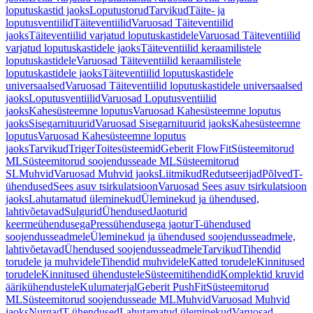
loputuskastid jaoks
Loputustorud
Tarvikud
Täite- ja
loputusventiilid
Täiteventiilid
Varuosad Täiteventiilid
jaoks
Täiteventiilid varjatud loputuskastidele
Varuosad Täiteventiilid
varjatud loputuskastidele jaoks
Täiteventiilid keraamilistele
loputuskastidele
Varuosad Täiteventiilid keraamilistele
loputuskastidele jaoks
Täiteventiilid loputuskastidele
universaalsed
Varuosad Täiteventiilid loputuskastidele universaalsed
jaoks
Loputusventiilid
Varuosad Loputusventiilid
jaoks
Kahesüsteemne loputus
Varuosad Kahesüsteemne loputus
jaoks
Sisegarnituurid
Varuosad Sisegarnituurid jaoks
Kahesüsteemne
loputus
Varuosad Kahesüsteemne loputus
jaoks
Tarvikud
Triger
Toitesüsteemid
Geberit FlowFit
Süsteemitorud
ML
Süsteemitorud soojendusseade ML
Süsteemitorud
SL
Muhvid
Varuosad Muhvid jaoks
Liitmikud
Redutseerijad
Põlved
T-
ühendused
Sees asuv tsirkulatsioon
Varuosad Sees asuv tsirkulatsioon
jaoks
Lahutamatud üleminekud
Üleminekud ja ühendused,
lahtivõetavad
Sulgurid
Ühendused
Jaoturid
keermeühendusega
Pressühendusega jaotur
T-ühendused
soojendusseadmele
Üleminekud ja ühendused soojendusseadmele,
lahtivõetavad
Ühendused soojendusseadmele
Tarvikud
Tihendid
torudele ja muhvidele
Tihendid muhvidele
Katted torudele
Kinnitused
torudele
Kinnitused ühendustele
Süsteemitihendid
Komplektid kruvid
äärikühendustele
Kulumaterjal
Geberit PushFit
Süsteemitorud
ML
Süsteemitorud soojendusseade ML
Muhvid
Varuosad Muhvid
jaoks
Nurgad
T-ühendused
Lahutamatud üleminekud
Varuosad