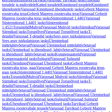
keermeühendusega
Tarvikud
Varuosad Tarvikud jaoks
Tihendid
torudele ja muhvidele
Katted torudele
Kinnitused torudele
Kinnitused
ühendustele
Varuosad Kinnitused ühendustele jaoks
Geberit Mapress
roostevaba teras
Geberit Mapress roostevaba teras
Varuosad Geberit
Mapress roostevaba teras jaoks
Süsteemitorud 1.4401
Varuosad
Süsteemitorud 1.4401 jaoks
Süsteemitorud
1.4521
Toruniplid
Muhvid
Varuosad Muhvid jaoks
Siirmikud
Varuosad
Siirmikud jaoks
Torupõlved
Varuosad Torupõlved jaoks
T-
detailid
Varuosad T-detailid jaoks
Sees asuv tsirkulatsioon
Varuosad
Sees asuv tsirkulatsioon jaoks
Üleminekud
mittelahtivõetavad
Varuosad Üleminekud mittelahtivõetavad
jaoks
Üleminekud ja ühendused, lahtivõetavad
Varuosad Üleminekud
ja ühendused, lahtivõetavad jaoks
Kompensaatorid
Varuosad
Kompensaatorid jaoks
Sulgurid
Varuosad Sulgurid
jaoks
Ühendused
Varuosad Ühendused jaoks
Geberit Mapress
roostevaba teras, gaas
Varuosad Geberit Mapress roostevaba teras,
gaas jaoks
Süsteemitorud 1.4401
Varuosad Süsteemitorud 1.4401
jaoks
Toruniplid
Muhvid
Varuosad Muhvid jaoks
Siirmikud
Varuosad
Siirmikud jaoks
Torupõlved
Varuosad Torupõlved jaoks
T-
detailid
Varuosad T-detailid jaoks
Üleminekud
mittelahtivõetavad
Varuosad Üleminekud mittelahtivõetavad
jaoks
Üleminekud ja ühendused, lahtivõetavad
Varuosad Üleminekud
ja ühendused, lahtivõetavad jaoks
Sulgurid
Varuosad Sulgurid
jaoks
Ühendused
Varuosad Ühendused jaoks
Tarvikud Geberit
Mapress roostevabale terasele
Varuosad Tarvikud Geberit Mapress