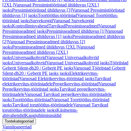
[2XL]
Varuosad Pressimistööriistad ühilduvus [2XL]
jaoks
Pressimistööriistad ühilduvus [3]
Varuosad Pressimistööriistad
ühilduvus [3] jaoks
Toortöötlus-tööriistad
Varuosad Toortöötlus-
tööriistad jaoks
Survekorgid
Varuosad Survekorgid
jaoks
Kontrollimisvahend
Tarvikud
Pressimisseadmed
Varuosad
Pressimisseadmed jaoks
Pressimisseadmed ühilduvus [1]
Varuosad
Pressimisseadmed ühilduvus [1] jaoks
Pressimisseadmed ühilduvus
[2]
Varuosad Pressimisseadmed ühilduvus [2]
jaoks
Pressimisseadmed ühilduvus [2XL]
Varuosad
Pressimisseadmed ühilduvus [2XL]
jaoks
Universaalkohvrid
Varuosad Universaalkohvrid
jaoks
Universaalkohvrid
Varuosad Universaalkohvrid jaoks
Tööriistad
Geberit Silent-db20 / Geberit PE jaoks
Varuosad Tööriistad Geberit
Silent-db20 / Geberit PE jaoks jaoks
Elektrikeevitus-
tööriistad
Varuosad Elektrikeevitus-tööriistad jaoks
Tarvikud
elektrikeevitus-tööriistadele
Peegelkeevitus-tööriistad
Varuosad
Peegelkeevitus-tööriistad jaoks
Tarvikud peegelkeevitus-
tööriistadele
Varuosad Tarvikud peegelkeevitus-tööriistadele
jaoks
Toortöötlus-tööriistad
Varuosad Toortöötlus-tööriistad
jaoks
Tarvikud torutöötlus-tööriistadele
Varuosad Tarvikud
torutöötlus-tööriistadele jaoks
Käsitsemis-
abivahendid
Kaugjuhtimispuldid
Tootekategooriad
Vannitoaseeriad