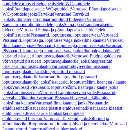
pottidele
Varuosad Seinapealsetele WC-pottidele
jaoks
Põrandapealsetele WC-pottidele
Varuosad Põrandapealsetele
WC-pottidele jaoks
Tarvikud
Varuosad Tarvikud
jaoks
Kulumaterjal
Sanitaarmoodulid bideedele
Varuosad
Sanitaarmoodulid bideedele jaoks
Seina- ja põrandapealsetele
bideedele
Varuosad Seina- ja põrandapealsetele bideedele
jaoks
Pissuaarid
Pissuaarid, loputusega, loputusservaga
Varuosad
Pissuaarid, loputusega, loputusservaga jaoks
Ilma kaaneta
Varuosad
Ilma kaaneta jaoks
Pissuaarid, loputusega, loputusservata
Varuosad
Pissuaarid, loputusega, loputusservata jaoks
Pindpaigaldatava või
varjatud pissuaari loputusregulaatorile
Varuosad Pindpaigaldatava
või varjatud pissuaari loputusregulaatorile jaoks
Integreeritud
pissuaari loputusregulaator
Varuosad Integreeritud pissuaari
loputusregulaator jaoks
Integreeritud pissuaari
loputusregulaatorile
Varuosad Integreeritud pissuaari
loputusregulaatorile jaoks
Pissuaarid, loputusrežiim, kaanega / kaane
jaoks
Varuosad Pissuaarid, loputusrežiim, kaanega / kaane jaoks
jaoks
Loputusservata
Varuosad Loputusservata jaoks
Pissuaarid,
veevaba käitamine
Varuosad Pissuaarid, veevaba käitamine
jaoks
Ilma kaaneta
Varuosad Ilma kaaneta jaoks
Pissuaaride
eraldusseinad
Pissuaaride plastist eraldusseinad
Pissuaaride klaasist
eraldusseinad
Pissuaaride sanitaarkeraamikast
eraldusseinad
Tarvikud
Varuosad Tarvikud jaoks
Sifoonid ja
sifoonitarvikud
Loputustorud, loputuspõlved ja üleminekud
Varuosad
Loputustorud, loputuspõlved ja üleminekud