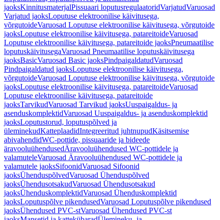
jaoks
Kinnitusmaterjal
Pissuaari loputusregulaatorid
Varjatud
Varuosad
Varjatud jaoks
Loputuse elektroonilise käivitusega,
võrgutoide
Varuosad Loputuse elektroonilise käivitusega, võrgutoide
jaoks
Loputuse elektroonilise käivitusega, patareitoide
Varuosad
Loputuse elektroonilise käivitusega, patareitoide jaoks
Pneumaatilise
loputuskäivitusega
Varuosad Pneumaatilise loputuskäivitusega
jaoks
Basic
Varuosad Basic jaoks
Pindpaigaldatud
Varuosad
Pindpaigaldatud jaoks
Loputuse elektroonilise käivitusega,
võrgutoide
Varuosad Loputuse elektroonilise käivitusega, võrgutoide
jaoks
Loputuse elektroonilise käivitusega, patareitoide
Varuosad
Loputuse elektroonilise käivitusega, patareitoide
jaoks
Tarvikud
Varuosad Tarvikud jaoks
Uuspaigaldus- ja
asenduskomplektid
Varuosad Uuspaigaldus- ja asenduskomplektid
jaoks
Loputustorud, loputuspõlved ja
üleminekud
Katteplaadid
Integreeritud juhtnupud
Käsitsemise
abivahendid
WC-pottide, pissuaaride ja bideede
äravooluühendused
Äravooluühendused WC-pottidele ja
valamutele
Varuosad Äravooluühendused WC-pottidele ja
valamutele jaoks
Sifoonid
Varuosad Sifoonid
jaoks
Ühenduspõlved
Varuosad Ühenduspõlved
jaoks
Ühendusotsakud
Varuosad Ühendusotsakud
jaoks
Ühenduskomplektid
Varuosad Ühenduskomplektid
jaoks
Loputuspõlve pikendused
Varuosad Loputuspõlve pikendused
jaoks
Ühendused PVC-st
Varuosad Ühendused PVC-st
jaoks
Mansetid ja kattekübarad
Ülemineku- ja