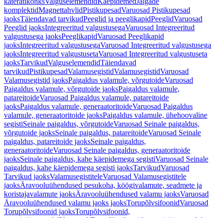
käterätikonks
Valguselemendid
Käepidemed
Jalgade
komplektid
Magnettahvlid
Pistikupesad
Varuosad Pistikupesad
jaoks
Täiendavad tarvikud
Peeglid ja peeglikapid
Peeglid
Varuosad
Peeglid jaoks
Integreeritud valgustusega
Varuosad Integreeritud
valgustusega jaoks
Peeglikapid
Varuosad Peeglikapid
jaoks
Integreeritud valgustusega
Varuosad Integreeritud valgustusega
jaoks
Integreeritud valgustuseta
Varuosad Integreeritud valgustuseta
jaoks
Tarvikud
Valguselemendid
Täiendavad
tarvikud
Pistikupesad
Valamusegistid
Valamusegistid
Varuosad
Valamusegistid jaoks
Paigaldus valamule, võrgutoide
Varuosad
Paigaldus valamule, võrgutoide jaoks
Paigaldus valamule,
patareitoide
Varuosad Paigaldus valamule, patareitoide
jaoks
Paigaldus valamule, generaatoritoide
Varuosad Paigaldus
valamule, generaatoritoide jaoks
Paigaldus valamule, ühehoovaline
segisti
Seinale paigaldus, võrgutoide
Varuosad Seinale paigaldus,
võrgutoide jaoks
Seinale paigaldus, patareitoide
Varuosad Seinale
paigaldus, patareitoide jaoks
Seinale paigaldus,
generaatoritoide
Varuosad Seinale paigaldus, generaatoritoide
jaoks
Seinale paigaldus, kahe käepidemega segisti
Varuosad Seinale
paigaldus, kahe käepidemega segisti jaoks
Tarvikud
Varuosad
Tarvikud jaoks
Valamusegistitele
Varuosad Valamusegistitele
jaoks
Äravooluühendused pesukoha, köögivalamute, seadmete ja
koristajavalamute jaoks
Äravooluühendused valamu jaoks
Varuosad
Äravooluühendused valamu jaoks jaoks
Torupõlvsifoonid
Varuosad
Torupõlvsifoonid jaoks
Torupõlvsifoonid,