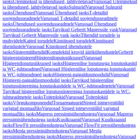
jaoks
Üleminekud ja ühendused, lahtivõetavad
Varuosad Üleminekud
ja ühendused, lahtivõetavad jaoks
Sulgurid
Varuosad Sulgurid
jaoks
Ühendused
Varuosad Ühendused jaoks
T-detailid
soojendusseadmele
Varuosad T-detailid soojendusseadmele
jaoks
Ühendused soojendusseadmele
Varuosad Ühendused
soojendusseadmele jaoks
Tarvikud Geberit Mapressile vask
Varuosad
Tarvikud Geberit Mapressile vask jaoks
Tihendid torudele ja
muhvidele
Katted torudele
Kinnitused torudele
Kinnitused
ühendustele
Varuosad Kinnitused ühendustele
jaoks
Süsteemitihendid
Komplektid kruvid äärikühendustele
Geberit
hügieenisüsteem
Hügieeniloputusüksused
Varuosad
Hügieeniloputusüksused jaoks
Hügieenilise loputusega loputuskastid
ja WC-juhtseadmed
Varuosad Hügieenilise loputusega loputuskastid
ja WC-juhtseadmed jaoks
Hügieeni-paigaldusmoodulid
Varuosad
Hügieeni-paigaldusmoodulid jaoks
Tarvikud hügieenilise
loputussüsteemiga loputuskastidele ja WC-juhtseadmetele
Varuosad
Tarvikud hügieenilise loputussüsteemiga loputuskastidele ja WC-
juhtseadmetele jaoks
Toiteplokid
Varuosad Toiteplokid
jaoks
Võrgukomponendid
Toruarmatuurid
Sirged istmeventiilid
varjatud montaažiks
Varuosad Sirged istmeventiilid varjatud
montaažiks jaoks
Mapress pressimisühendustega
Varuosad Mapress
pressimisühendustega jaoks
Kuulkraanid
Varuosad Kuulkraanid
jaoks
FlowFit pressühendustega
Varuosad FlowFit pressühendustega
jaoks
Mepla pressimisühendustega
Varuosad Mepla
pressimisühendustega jaoks
Mapress pressimisühendustega
Varuosad