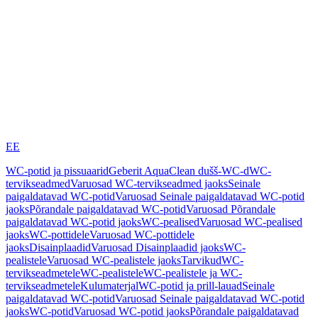
EE
WC-potid ja pissuaarid
Geberit AquaClean dušš-WC-d
WC-
tervikseadmed
Varuosad WC-tervikseadmed jaoks
Seinale
paigaldatavad WC-potid
Varuosad Seinale paigaldatavad WC-potid
jaoks
Põrandale paigaldatavad WC-potid
Varuosad Põrandale
paigaldatavad WC-potid jaoks
WC-pealised
Varuosad WC-pealised
jaoks
WC-pottidele
Varuosad WC-pottidele
jaoks
Disainplaadid
Varuosad Disainplaadid jaoks
WC-
pealistele
Varuosad WC-pealistele jaoks
Tarvikud
WC-
tervikseadmetele
WC-pealistele
WC-pealistele ja WC-
tervikseadmetele
Kulumaterjal
WC-potid ja prill-lauad
Seinale
paigaldatavad WC-potid
Varuosad Seinale paigaldatavad WC-potid
jaoks
WC-potid
Varuosad WC-potid jaoks
Põrandale paigaldatavad