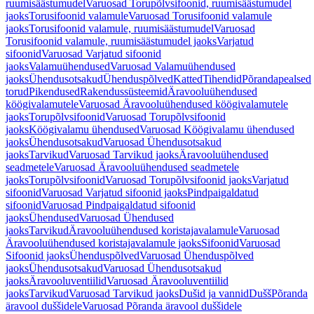
ruumisäästumudel
Varuosad Torupõlvsifoonid, ruumisäästumudel
jaoks
Torusifoonid valamule
Varuosad Torusifoonid valamule
jaoks
Torusifoonid valamule, ruumisäästumudel
Varuosad
Torusifoonid valamule, ruumisäästumudel jaoks
Varjatud
sifoonid
Varuosad Varjatud sifoonid
jaoks
Valamuühendused
Varuosad Valamuühendused
jaoks
Ühendusotsakud
Ühenduspõlved
Katted
Tihendid
Põrandapealsed
torud
Pikendused
Rakendussüsteemid
Äravooluühendused
köögivalamutele
Varuosad Äravooluühendused köögivalamutele
jaoks
Torupõlvsifoonid
Varuosad Torupõlvsifoonid
jaoks
Köögivalamu ühendused
Varuosad Köögivalamu ühendused
jaoks
Ühendusotsakud
Varuosad Ühendusotsakud
jaoks
Tarvikud
Varuosad Tarvikud jaoks
Äravooluühendused
seadmetele
Varuosad Äravooluühendused seadmetele
jaoks
Torupõlvsifoonid
Varuosad Torupõlvsifoonid jaoks
Varjatud
sifoonid
Varuosad Varjatud sifoonid jaoks
Pindpaigaldatud
sifoonid
Varuosad Pindpaigaldatud sifoonid
jaoks
Ühendused
Varuosad Ühendused
jaoks
Tarvikud
Äravooluühendused koristajavalamule
Varuosad
Äravooluühendused koristajavalamule jaoks
Sifoonid
Varuosad
Sifoonid jaoks
Ühenduspõlved
Varuosad Ühenduspõlved
jaoks
Ühendusotsakud
Varuosad Ühendusotsakud
jaoks
Äravooluventiilid
Varuosad Äravooluventiilid
jaoks
Tarvikud
Varuosad Tarvikud jaoks
Dušid ja vannid
Dušš
Põranda
äravool duššidele
Varuosad Põranda äravool duššidele