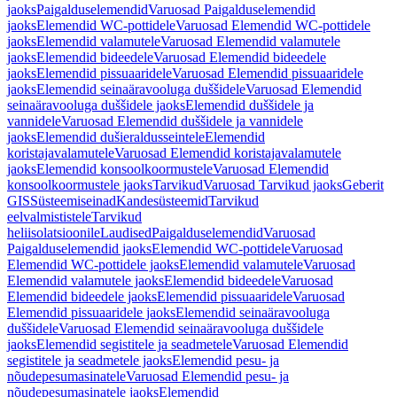
jaoks
Paigalduselemendid
Varuosad Paigalduselemendid
jaoks
Elemendid WC-pottidele
Varuosad Elemendid WC-pottidele
jaoks
Elemendid valamutele
Varuosad Elemendid valamutele
jaoks
Elemendid bideedele
Varuosad Elemendid bideedele
jaoks
Elemendid pissuaaridele
Varuosad Elemendid pissuaaridele
jaoks
Elemendid seinaäravooluga duššidele
Varuosad Elemendid
seinaäravooluga duššidele jaoks
Elemendid duššidele ja
vannidele
Varuosad Elemendid duššidele ja vannidele
jaoks
Elemendid dušieraldusseintele
Elemendid
koristajavalamutele
Varuosad Elemendid koristajavalamutele
jaoks
Elemendid konsoolkoormustele
Varuosad Elemendid
konsoolkoormustele jaoks
Tarvikud
Varuosad Tarvikud jaoks
Geberit
GIS
Süsteemiseinad
Kandesüsteemid
Tarvikud
eelvalmististele
Tarvikud
heliisolatsioonile
Laudised
Paigalduselemendid
Varuosad
Paigalduselemendid jaoks
Elemendid WC-pottidele
Varuosad
Elemendid WC-pottidele jaoks
Elemendid valamutele
Varuosad
Elemendid valamutele jaoks
Elemendid bideedele
Varuosad
Elemendid bideedele jaoks
Elemendid pissuaaridele
Varuosad
Elemendid pissuaaridele jaoks
Elemendid seinaäravooluga
duššidele
Varuosad Elemendid seinaäravooluga duššidele
jaoks
Elemendid segistitele ja seadmetele
Varuosad Elemendid
segistitele ja seadmetele jaoks
Elemendid pesu- ja
nõudepesumasinatele
Varuosad Elemendid pesu- ja
nõudepesumasinatele jaoks
Elemendid