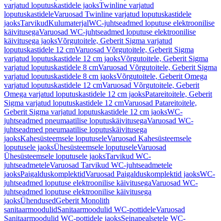
varjatud loputuskastidele jaoks
Twinline varjatud
loputuskastidele
Varuosad Twinline varjatud loputuskastidele
jaoks
Tarvikud
Kulumaterjal
WC-juhtseadmed loputuse elektroonilise
käivitusega
Varuosad WC-juhtseadmed loputuse elektroonilise
käivitusega jaoks
Võrgutoitele, Geberit Sigma varjatud
loputuskastidele 12 cm
Varuosad Võrgutoitele, Geberit Sigma
varjatud loputuskastidele 12 cm jaoks
Võrgutoitele, Geberit Sigma
varjatud loputuskastidele 8 cm
Varuosad Võrgutoitele, Geberit Sigma
varjatud loputuskastidele 8 cm jaoks
Võrgutoitele, Geberit Omega
varjatud loputuskastidele 12 cm
Varuosad Võrgutoitele, Geberit
Omega varjatud loputuskastidele 12 cm jaoks
Patareitoitele, Geberit
Sigma varjatud loputuskastidele 12 cm
Varuosad Patareitoitele,
Geberit Sigma varjatud loputuskastidele 12 cm jaoks
WC-
juhtseadmed pneumaatilise loputuskäivitusega
Varuosad WC-
juhtseadmed pneumaatilise loputuskäivitusega
jaoks
Kahesüsteemsele loputusele
Varuosad Kahesüsteemsele
loputusele jaoks
Ühesüsteemsele loputusele
Varuosad
Ühesüsteemsele loputusele jaoks
Tarvikud WC-
juhtseadmetele
Varuosad Tarvikud WC-juhtseadmetele
jaoks
Paigalduskomplektid
Varuosad Paigalduskomplektid jaoks
WC-
juhtseadmed loputuse elektroonilise käivitusega
Varuosad WC-
juhtseadmed loputuse elektroonilise käivitusega
jaoks
Ühendused
Geberit Monolith
sanitaarmoodulid
Sanitaarmoodulid WC-pottidele
Varuosad
Sanitaarmoodulid WC-pottidele jaoks
Seinapealsetele WC-