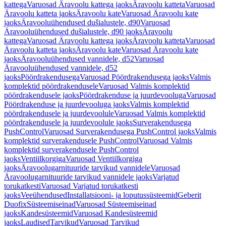
kattega
Varuosad Äravoolu kattega jaoks
Äravoolu katteta
Varuosad
Äravoolu katteta jaoks
Äravoolu kate
Varuosad Äravoolu kate
jaoks
Äravooluühendused dušialustele, d90
Varuosad
Äravooluühendused dušialustele, d90 jaoks
Äravoolu
kattega
Varuosad Äravoolu kattega jaoks
Äravoolu katteta
Varuosad
Äravoolu katteta jaoks
Äravoolu kate
Varuosad Äravoolu kate
jaoks
Äravooluühendused vannidele, d52
Varuosad
Äravooluühendused vannidele, d52
jaoks
Pöördrakendusega
Varuosad Pöördrakendusega jaoks
Valmis
komplektid pöördrakendusele
Varuosad Valmis komplektid
pöördrakendusele jaoks
Pöördrakenduse ja juurdevooluga
Varuosad
Pöördrakenduse ja juurdevooluga jaoks
Valmis komplektid
pöördrakendusele ja juurdevoolule
Varuosad Valmis komplektid
pöördrakendusele ja juurdevoolule jaoks
Surverakendusega
PushControl
Varuosad Surverakendusega PushControl jaoks
Valmis
komplektid surverakendusele PushControl
Varuosad Valmis
komplektid surverakendusele PushControl
jaoks
Ventiilkorgiga
Varuosad Ventiilkorgiga
jaoks
Äravoolugarnituuride tarvikud vannidele
Varuosad
Äravoolugarnituuride tarvikud vannidele jaoks
Varjatud
torukatkesti
Varuosad Varjatud torukatkesti
jaoks
Veeühendused
Installatsiooni- ja loputussüsteemid
Geberit
Duofix
Süsteemiseinad
Varuosad Süsteemiseinad
jaoks
Kandesüsteemid
Varuosad Kandesüsteemid
jaoks
Laudised
Tarvikud
Varuosad Tarvikud