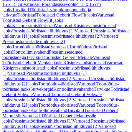
15 x 15 cm
Varuosad Põrandasissevoolud 15 x 15 cm
jaoks
Tarvikud
Tööriistad, võrgukomponendid ja
tarkvara
Tööriistad
Tööriistad Geberit FlowFit jaoks
Varuosad
Tööriistad Geberit FlowFit jaoks
jaoks
Käsipressimistööriistad
Varuosad Käsipressimistööriistad
jaoks
Pressimistööriistade ühilduvus [1]
Varuosad Pressimistööriistade
ühilduvus [1] jaoks
Pressimistööriistade ühilduvus [2]
Varuosad
Pressimistööriistade ühilduvus [2]
jaoks
Torutöötlustööriistad
Varuosad Torutöötlustööriistad
jaoks
Kontrollimisvahend
Pressimisseadmed
tööriistadega
Tarvikud
Tööriistad Geberit Meplale
Varuosad
Tööriistad Geberit Meplale jaoks
Käsipressimistööriistad
Varuosad
Käsipressimistööriistad jaoks
Pressimistööriistad ühilduvus
[1]
Varuosad Pressimistööriistad ühilduvus [1]
jaoks
Pressimistööriistad ühilduvus [2]
Varuosad Pressimistööriistad
ühilduvus [2] jaoks
Toortöötlus-tööriistad
Varuosad Toortöötlus-
tööriistad jaoks
Survekorgid
Kontrollimisvahendid
Tarvikud
Tööriistad
Geberit Volexile
Varuosad Tööriistad Geberit Volexile
jaoks
Pressimistööriistad ühilduvus [2]
Varuosad Pressimistööriistad
ühilduvus [2] jaoks
Toortöötlus-tööriistad
Varuosad Toortöötlus-
tööriistad jaoks
Kontrollimisvahend
Tarvikud
Tööriistad Geberit
Mapressile
Varuosad Tööriistad Geberit Mapressile
jaoks
Pressimistööriistad ühilduvus [1]
Varuosad Pressimistööriistad
ühilduvus [1] jaoks
Pressimistööriistad ühilduvus [2]
Varuosad
Pressimistööriistad ühilduvus [2] jaoks
Pressimistööriistad ühilduvus