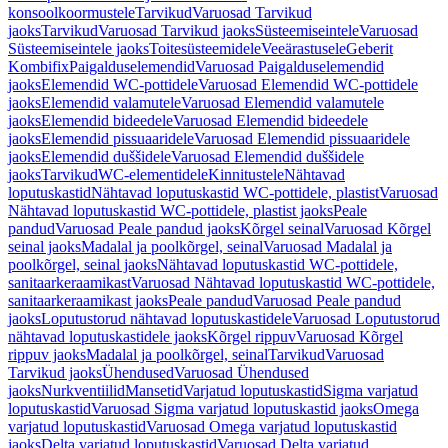
konsoolkoormustele
Tarvikud
Varuosad Tarvikud
jaoks
Tarvikud
Varuosad Tarvikud jaoks
Süsteemiseintele
Varuosad
Süsteemiseintele jaoks
Toitesüsteemidele
Veeärastusele
Geberit
Kombifix
Paigalduselemendid
Varuosad Paigalduselemendid
jaoks
Elemendid WC-pottidele
Varuosad Elemendid WC-pottidele
jaoks
Elemendid valamutele
Varuosad Elemendid valamutele
jaoks
Elemendid bideedele
Varuosad Elemendid bideedele
jaoks
Elemendid pissuaaridele
Varuosad Elemendid pissuaaridele
jaoks
Elemendid duššidele
Varuosad Elemendid duššidele
jaoks
Tarvikud
WC-elementidele
Kinnitustele
Nähtavad
loputuskastid
Nähtavad loputuskastid WC-pottidele, plastist
Varuosad
Nähtavad loputuskastid WC-pottidele, plastist jaoks
Peale
pandud
Varuosad Peale pandud jaoks
Kõrgel seinal
Varuosad Kõrgel
seinal jaoks
Madalal ja poolkõrgel, seinal
Varuosad Madalal ja
poolkõrgel, seinal jaoks
Nähtavad loputuskastid WC-pottidele,
sanitaarkeraamikast
Varuosad Nähtavad loputuskastid WC-pottidele,
sanitaarkeraamikast jaoks
Peale pandud
Varuosad Peale pandud
jaoks
Loputustorud nähtavad loputuskastidele
Varuosad Loputustorud
nähtavad loputuskastidele jaoks
Kõrgel rippuv
Varuosad Kõrgel
rippuv jaoks
Madalal ja poolkõrgel, seinal
Tarvikud
Varuosad
Tarvikud jaoks
Ühendused
Varuosad Ühendused
jaoks
Nurkventiilid
Mansetid
Varjatud loputuskastid
Sigma varjatud
loputuskastid
Varuosad Sigma varjatud loputuskastid jaoks
Omega
varjatud loputuskastid
Varuosad Omega varjatud loputuskastid
jaoks
Delta varjatud loputuskastid
Varuosad Delta varjatud