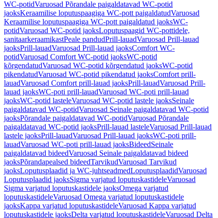
WC-potid
Varuosad Põrandale paigaldatavad WC-potid
jaoks
Keraamilise loputuspaagiga WC-pott paigaldatud
Varuosad
Keraamilise loputuspaagiga WC-pott paigaldatud jaoks
WC-
potid
Varuosad WC-potid jaoks
Loputuspaagid WC-pottidele,
sanitaarkeraamikast
Peale pandud
Prill-lauad
Varuosad Prill-lauad
jaoks
Prill-lauad
Varuosad Prill-lauad jaoks
Comfort WC-
potid
Varuosad Comfort WC-potid jaoks
WC-potid
kõrgendatud
Varuosad WC-potid kõrgendatud jaoks
WC-potid
pikendatud
Varuosad WC-potid pikendatud jaoks
Comfort prill-
lauad
Varuosad Comfort prill-lauad jaoks
Prill-lauad
Varuosad Prill-
lauad jaoks
WC-poti prill-lauad
Varuosad WC-poti prill-lauad
jaoks
WC-potid lastele
Varuosad WC-potid lastele jaoks
Seinale
paigaldatavad WC-potid
Varuosad Seinale paigaldatavad WC-potid
jaoks
Põrandale paigaldatavad WC-potid
Varuosad Põrandale
paigaldatavad WC-potid jaoks
Prill-lauad lastele
Varuosad Prill-lauad
lastele jaoks
Prill-lauad
Varuosad Prill-lauad jaoks
WC-poti prill-
lauad
Varuosad WC-poti prill-lauad jaoks
Bideed
Seinale
paigaldatavad bideed
Varuosad Seinale paigaldatavad bideed
jaoks
Põrandapealsed bideed
Tarvikud
Varuosad Tarvikud
jaoks
Loputusplaadid ja WC-juhtseadmed
Loputusplaadid
Varuosad
Loputusplaadid jaoks
Sigma varjatud loputuskastidele
Varuosad
Sigma varjatud loputuskastidele jaoks
Omega varjatud
loputuskastidele
Varuosad Omega varjatud loputuskastidele
jaoks
Kappa varjatud loputuskastidele
Varuosad Kappa varjatud
loputuskastidele jaoks
Delta varjatud loputuskastidele
Varuosad Delta