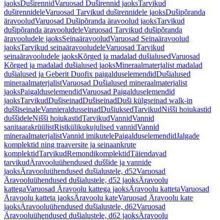
jaoks
Duširennid
Varuosad Duširennid jaoks
Tarvikud
duširennidele
Varuosad Tarvikud duširennidele jaoks
Dušipõranda
äravoolud
Varuosad Dušipõranda äravoolud jaoks
Tarvikud
dušipõranda äravooludele
Varuosad Tarvikud dušipõranda
äravooludele jaoks
Seinaäravoolud
Varuosad Seinaäravoolud
jaoks
Tarvikud seinaäravooludele
Varuosad Tarvikud
seinaäravooludele jaoks
Kõrged ja madalad dušialused
Varuosad
Kõrged ja madalad dušialused jaoks
Mineraalmaterjalist madalad
dušialused ja Geberit Duofix paigalduselemendid
Dušialused
mineraalmaterjalist
Varuosad Dušialused mineraalmaterjalist
jaoks
Paigalduselemendid
Varuosad Paigalduselemendid
jaoks
Tarvikud
Dušiseinad
Dušiseinad
Duši külgseinad walk-in
duššiseinale
Vannieraldusseinad
Dušiuksed
Tarvikud
Nišši hoiukastid
duššidele
Nišši hoiukastid
Tarvikud
Vannid
Vannid
sanitaarakrüülist
Ristkülikukujulised vannid
Vannid
mineraalmaterjalist
Vannid imikutele
Paigalduselemendid
Jalgade
komplektid ning traaversite ja seinaankrute
komplektid
Tarvikud
Remondikomplektid
Täiendavad
tarvikud
Äravooluühendused duššide ja vannide
jaoks
Äravooluühendused dušialustele, d52
Varuosad
Äravooluühendused dušialustele, d52 jaoks
Äravoolu
kattega
Varuosad Äravoolu kattega jaoks
Äravoolu katteta
Varuosad
Äravoolu katteta jaoks
Äravoolu kate
Varuosad Äravoolu kate
jaoks
Äravooluühendused dušialustele, d62
Varuosad
Äravooluühendused dušialustele, d62 jaoks
Äravoolu