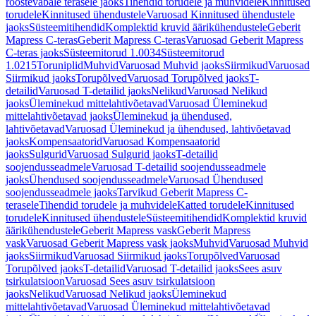
roostevabale terasele jaoks
Tihendid torudele ja muhvidele
Kinnitused
torudele
Kinnitused ühendustele
Varuosad Kinnitused ühendustele
jaoks
Süsteemitihendid
Komplektid kruvid äärikühendustele
Geberit
Mapress C-teras
Geberit Mapress C-teras
Varuosad Geberit Mapress
C-teras jaoks
Süsteemitorud 1.0034
Süsteemitorud
1.0215
Toruniplid
Muhvid
Varuosad Muhvid jaoks
Siirmikud
Varuosad
Siirmikud jaoks
Torupõlved
Varuosad Torupõlved jaoks
T-
detailid
Varuosad T-detailid jaoks
Nelikud
Varuosad Nelikud
jaoks
Üleminekud mittelahtivõetavad
Varuosad Üleminekud
mittelahtivõetavad jaoks
Üleminekud ja ühendused,
lahtivõetavad
Varuosad Üleminekud ja ühendused, lahtivõetavad
jaoks
Kompensaatorid
Varuosad Kompensaatorid
jaoks
Sulgurid
Varuosad Sulgurid jaoks
T-detailid
soojendusseadmele
Varuosad T-detailid soojendusseadmele
jaoks
Ühendused soojendusseadmele
Varuosad Ühendused
soojendusseadmele jaoks
Tarvikud Geberit Mapress C-
terasele
Tihendid torudele ja muhvidele
Katted torudele
Kinnitused
torudele
Kinnitused ühendustele
Süsteemitihendid
Komplektid kruvid
äärikühendustele
Geberit Mapress vask
Geberit Mapress
vask
Varuosad Geberit Mapress vask jaoks
Muhvid
Varuosad Muhvid
jaoks
Siirmikud
Varuosad Siirmikud jaoks
Torupõlved
Varuosad
Torupõlved jaoks
T-detailid
Varuosad T-detailid jaoks
Sees asuv
tsirkulatsioon
Varuosad Sees asuv tsirkulatsioon
jaoks
Nelikud
Varuosad Nelikud jaoks
Üleminekud
mittelahtivõetavad
Varuosad Üleminekud mittelahtivõetavad