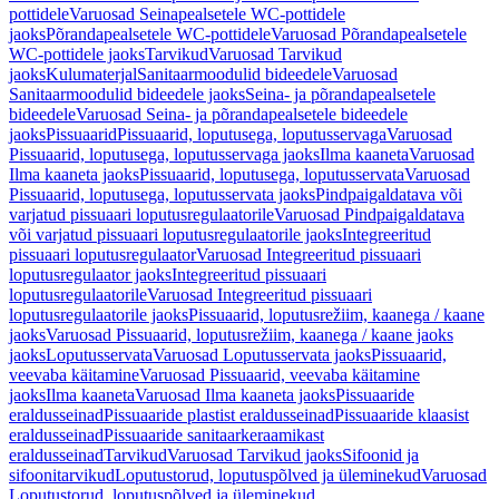
pottidele
Varuosad Seinapealsetele WC-pottidele
jaoks
Põrandapealsetele WC-pottidele
Varuosad Põrandapealsetele
WC-pottidele jaoks
Tarvikud
Varuosad Tarvikud
jaoks
Kulumaterjal
Sanitaarmoodulid bideedele
Varuosad
Sanitaarmoodulid bideedele jaoks
Seina- ja põrandapealsetele
bideedele
Varuosad Seina- ja põrandapealsetele bideedele
jaoks
Pissuaarid
Pissuaarid, loputusega, loputusservaga
Varuosad
Pissuaarid, loputusega, loputusservaga jaoks
Ilma kaaneta
Varuosad
Ilma kaaneta jaoks
Pissuaarid, loputusega, loputusservata
Varuosad
Pissuaarid, loputusega, loputusservata jaoks
Pindpaigaldatava või
varjatud pissuaari loputusregulaatorile
Varuosad Pindpaigaldatava
või varjatud pissuaari loputusregulaatorile jaoks
Integreeritud
pissuaari loputusregulaator
Varuosad Integreeritud pissuaari
loputusregulaator jaoks
Integreeritud pissuaari
loputusregulaatorile
Varuosad Integreeritud pissuaari
loputusregulaatorile jaoks
Pissuaarid, loputusrežiim, kaanega / kaane
jaoks
Varuosad Pissuaarid, loputusrežiim, kaanega / kaane jaoks
jaoks
Loputusservata
Varuosad Loputusservata jaoks
Pissuaarid,
veevaba käitamine
Varuosad Pissuaarid, veevaba käitamine
jaoks
Ilma kaaneta
Varuosad Ilma kaaneta jaoks
Pissuaaride
eraldusseinad
Pissuaaride plastist eraldusseinad
Pissuaaride klaasist
eraldusseinad
Pissuaaride sanitaarkeraamikast
eraldusseinad
Tarvikud
Varuosad Tarvikud jaoks
Sifoonid ja
sifoonitarvikud
Loputustorud, loputuspõlved ja üleminekud
Varuosad
Loputustorud, loputuspõlved ja üleminekud