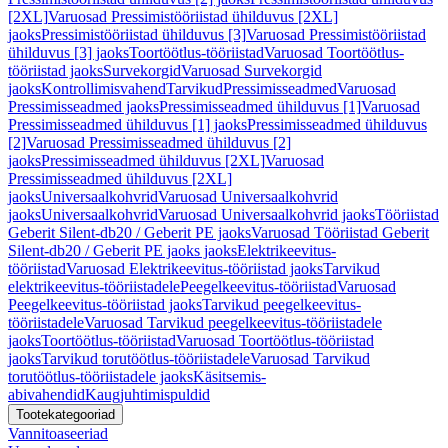
[2XL]
Varuosad Pressimistööriistad ühilduvus [2XL]
jaoks
Pressimistööriistad ühilduvus [3]
Varuosad Pressimistööriistad
ühilduvus [3] jaoks
Toortöötlus-tööriistad
Varuosad Toortöötlus-
tööriistad jaoks
Survekorgid
Varuosad Survekorgid
jaoks
Kontrollimisvahend
Tarvikud
Pressimisseadmed
Varuosad
Pressimisseadmed jaoks
Pressimisseadmed ühilduvus [1]
Varuosad
Pressimisseadmed ühilduvus [1] jaoks
Pressimisseadmed ühilduvus
[2]
Varuosad Pressimisseadmed ühilduvus [2]
jaoks
Pressimisseadmed ühilduvus [2XL]
Varuosad
Pressimisseadmed ühilduvus [2XL]
jaoks
Universaalkohvrid
Varuosad Universaalkohvrid
jaoks
Universaalkohvrid
Varuosad Universaalkohvrid jaoks
Tööriistad
Geberit Silent-db20 / Geberit PE jaoks
Varuosad Tööriistad Geberit
Silent-db20 / Geberit PE jaoks jaoks
Elektrikeevitus-
tööriistad
Varuosad Elektrikeevitus-tööriistad jaoks
Tarvikud
elektrikeevitus-tööriistadele
Peegelkeevitus-tööriistad
Varuosad
Peegelkeevitus-tööriistad jaoks
Tarvikud peegelkeevitus-
tööriistadele
Varuosad Tarvikud peegelkeevitus-tööriistadele
jaoks
Toortöötlus-tööriistad
Varuosad Toortöötlus-tööriistad
jaoks
Tarvikud torutöötlus-tööriistadele
Varuosad Tarvikud
torutöötlus-tööriistadele jaoks
Käsitsemis-
abivahendid
Kaugjuhtimispuldid
Tootekategooriad
Vannitoaseeriad