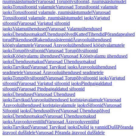
ruumisäästumudel
Varuosad Torupõlvsifoonid, ruumisäästumudel
jaoks
Torusifoonid valamule
Varuosad Torusifoonid valamule
jaoks
Torusifoonid valamule, ruumisäästumudel
Varuosad
Torusifoonid valamule, ruumisäästumudel jaoks
Varjatud
sifoonid
Varuosad Varjatud sifoonid
jaoks
Valamuühendused
Varuosad Valamuühendused
jaoks
Ühendusotsakud
Ühenduspõlved
Katted
Tihendid
Põrandapealsed
torud
Pikendused
Rakendussüsteemid
Äravooluühendused
köögivalamutele
Varuosad Äravooluühendused köögivalamutele
jaoks
Torupõlvsifoonid
Varuosad Torupõlvsifoonid
jaoks
Köögivalamu ühendused
Varuosad Köögivalamu ühendused
jaoks
Ühendusotsakud
Varuosad Ühendusotsakud
jaoks
Tarvikud
Varuosad Tarvikud jaoks
Äravooluühendused
seadmetele
Varuosad Äravooluühendused seadmetele
jaoks
Torupõlvsifoonid
Varuosad Torupõlvsifoonid jaoks
Varjatud
sifoonid
Varuosad Varjatud sifoonid jaoks
Pindpaigaldatud
sifoonid
Varuosad Pindpaigaldatud sifoonid
jaoks
Ühendused
Varuosad Ühendused
jaoks
Tarvikud
Äravooluühendused koristajavalamule
Varuosad
Äravooluühendused koristajavalamule jaoks
Sifoonid
Varuosad
Sifoonid jaoks
Ühenduspõlved
Varuosad Ühenduspõlved
jaoks
Ühendusotsakud
Varuosad Ühendusotsakud
jaoks
Äravooluventiilid
Varuosad Äravooluventiilid
jaoks
Tarvikud
Varuosad Tarvikud jaoks
Dušid ja vannid
Dušš
Põranda
äravool duššidele
Varuosad Põranda äravool duššidele