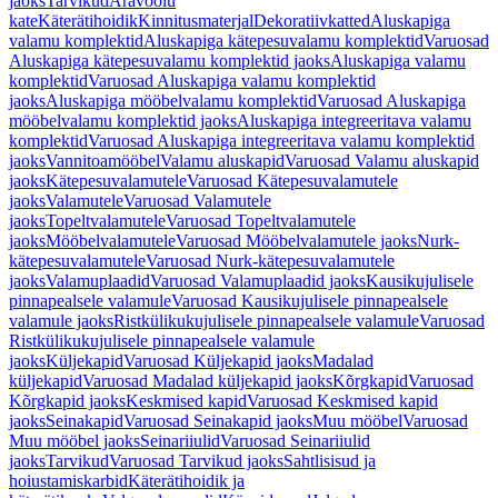
jaoks
Tarvikud
Äravoolu
kate
Käterätihoidik
Kinnitusmaterjal
Dekoratiivkatted
Aluskapiga
valamu komplektid
Aluskapiga kätepesuvalamu komplektid
Varuosad
Aluskapiga kätepesuvalamu komplektid jaoks
Aluskapiga valamu
komplektid
Varuosad Aluskapiga valamu komplektid
jaoks
Aluskapiga mööbelvalamu komplektid
Varuosad Aluskapiga
mööbelvalamu komplektid jaoks
Aluskapiga integreeritava valamu
komplektid
Varuosad Aluskapiga integreeritava valamu komplektid
jaoks
Vannitoamööbel
Valamu aluskapid
Varuosad Valamu aluskapid
jaoks
Kätepesuvalamutele
Varuosad Kätepesuvalamutele
jaoks
Valamutele
Varuosad Valamutele
jaoks
Topeltvalamutele
Varuosad Topeltvalamutele
jaoks
Mööbelvalamutele
Varuosad Mööbelvalamutele jaoks
Nurk-
kätepesuvalamutele
Varuosad Nurk-kätepesuvalamutele
jaoks
Valamuplaadid
Varuosad Valamuplaadid jaoks
Kausikujulisele
pinnapealsele valamule
Varuosad Kausikujulisele pinnapealsele
valamule jaoks
Ristkülikukujulisele pinnapealsele valamule
Varuosad
Ristkülikukujulisele pinnapealsele valamule
jaoks
Küljekapid
Varuosad Küljekapid jaoks
Madalad
küljekapid
Varuosad Madalad küljekapid jaoks
Kõrgkapid
Varuosad
Kõrgkapid jaoks
Keskmised kapid
Varuosad Keskmised kapid
jaoks
Seinakapid
Varuosad Seinakapid jaoks
Muu mööbel
Varuosad
Muu mööbel jaoks
Seinariiulid
Varuosad Seinariiulid
jaoks
Tarvikud
Varuosad Tarvikud jaoks
Sahtlisisud ja
hoiustamiskarbid
Käterätihoidik ja