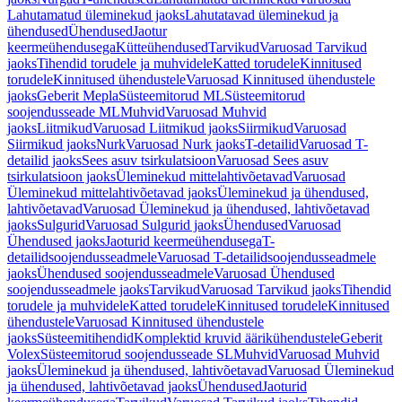
Lahutamatud üleminekud jaoks
Lahutatavad üleminekud ja
ühendused
Ühendused
Jaotur
keermeühendusega
Kütteühendused
Tarvikud
Varuosad Tarvikud
jaoks
Tihendid torudele ja muhvidele
Katted torudele
Kinnitused
torudele
Kinnitused ühendustele
Varuosad Kinnitused ühendustele
jaoks
Geberit Mepla
Süsteemitorud ML
Süsteemitorud
soojendusseade ML
Muhvid
Varuosad Muhvid
jaoks
Liitmikud
Varuosad Liitmikud jaoks
Siirmikud
Varuosad
Siirmikud jaoks
Nurk
Varuosad Nurk jaoks
T-detailid
Varuosad T-
detailid jaoks
Sees asuv tsirkulatsioon
Varuosad Sees asuv
tsirkulatsioon jaoks
Üleminekud mittelahtivõetavad
Varuosad
Üleminekud mittelahtivõetavad jaoks
Üleminekud ja ühendused,
lahtivõetavad
Varuosad Üleminekud ja ühendused, lahtivõetavad
jaoks
Sulgurid
Varuosad Sulgurid jaoks
Ühendused
Varuosad
Ühendused jaoks
Jaoturid keermeühendusega
T-
detailidsoojendusseadmele
Varuosad T-detailidsoojendusseadmele
jaoks
Ühendused soojendusseadmele
Varuosad Ühendused
soojendusseadmele jaoks
Tarvikud
Varuosad Tarvikud jaoks
Tihendid
torudele ja muhvidele
Katted torudele
Kinnitused torudele
Kinnitused
ühendustele
Varuosad Kinnitused ühendustele
jaoks
Süsteemitihendid
Komplektid kruvid äärikühendustele
Geberit
Volex
Süsteemitorud soojendusseade SL
Muhvid
Varuosad Muhvid
jaoks
Üleminekud ja ühendused, lahtivõetavad
Varuosad Üleminekud
ja ühendused, lahtivõetavad jaoks
Ühendused
Jaoturid