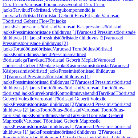
15 x 15 cm
Varuosad Põrandasissevoolud 15 x 15 cm
jaoks
Tarvikud
Tööriistad, võrgukomponendid ja
tarkvara
Tööriistad
Tööriistad Geberit FlowFit jaoks
Varuosad
Tööriistad Geberit FlowFit jaoks
jaoks
Käsipressimistööriistad
Varuosad Käsipressimistööriistad
jaoks
Pressimistööriistade ühilduvus [1]
Varuosad Pressimistööriistade
ühilduvus [1] jaoks
Pressimistööriistade ühilduvus [2]
Varuosad
Pressimistööriistade ühilduvus [2]
jaoks
Torutöötlustööriistad
Varuosad Torutöötlustööriistad
jaoks
Kontrollimisvahend
Pressimisseadmed
tööriistadega
Tarvikud
Tööriistad Geberit Meplale
Varuosad
Tööriistad Geberit Meplale jaoks
Käsipressimistööriistad
Varuosad
Käsipressimistööriistad jaoks
Pressimistööriistad ühilduvus
[1]
Varuosad Pressimistööriistad ühilduvus [1]
jaoks
Pressimistööriistad ühilduvus [2]
Varuosad Pressimistööriistad
ühilduvus [2] jaoks
Toortöötlus-tööriistad
Varuosad Toortöötlus-
tööriistad jaoks
Survekorgid
Kontrollimisvahendid
Tarvikud
Tööriistad
Geberit Volexile
Varuosad Tööriistad Geberit Volexile
jaoks
Pressimistööriistad ühilduvus [2]
Varuosad Pressimistööriistad
ühilduvus [2] jaoks
Toortöötlus-tööriistad
Varuosad Toortöötlus-
tööriistad jaoks
Kontrollimisvahend
Tarvikud
Tööriistad Geberit
Mapressile
Varuosad Tööriistad Geberit Mapressile
jaoks
Pressimistööriistad ühilduvus [1]
Varuosad Pressimistööriistad
ühilduvus [1] jaoks
Pressimistööriistad ühilduvus [2]
Varuosad
Pressimistööriistad ühilduvus [2] jaoks
Pressimistööriistad ühilduvus