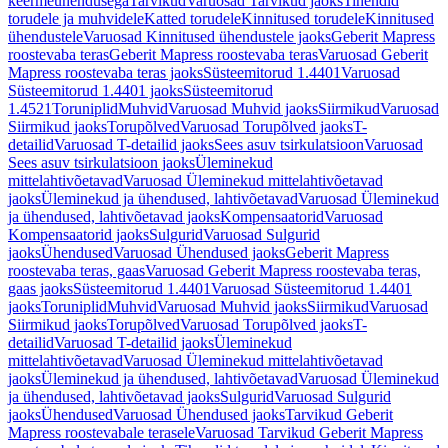
keermeühendusega
Tarvikud
Varuosad Tarvikud jaoks
Tihendid
torudele ja muhvidele
Katted torudele
Kinnitused torudele
Kinnitused
ühendustele
Varuosad Kinnitused ühendustele jaoks
Geberit Mapress
roostevaba teras
Geberit Mapress roostevaba teras
Varuosad Geberit
Mapress roostevaba teras jaoks
Süsteemitorud 1.4401
Varuosad
Süsteemitorud 1.4401 jaoks
Süsteemitorud
1.4521
Toruniplid
Muhvid
Varuosad Muhvid jaoks
Siirmikud
Varuosad
Siirmikud jaoks
Torupõlved
Varuosad Torupõlved jaoks
T-
detailid
Varuosad T-detailid jaoks
Sees asuv tsirkulatsioon
Varuosad
Sees asuv tsirkulatsioon jaoks
Üleminekud
mittelahtivõetavad
Varuosad Üleminekud mittelahtivõetavad
jaoks
Üleminekud ja ühendused, lahtivõetavad
Varuosad Üleminekud
ja ühendused, lahtivõetavad jaoks
Kompensaatorid
Varuosad
Kompensaatorid jaoks
Sulgurid
Varuosad Sulgurid
jaoks
Ühendused
Varuosad Ühendused jaoks
Geberit Mapress
roostevaba teras, gaas
Varuosad Geberit Mapress roostevaba teras,
gaas jaoks
Süsteemitorud 1.4401
Varuosad Süsteemitorud 1.4401
jaoks
Toruniplid
Muhvid
Varuosad Muhvid jaoks
Siirmikud
Varuosad
Siirmikud jaoks
Torupõlved
Varuosad Torupõlved jaoks
T-
detailid
Varuosad T-detailid jaoks
Üleminekud
mittelahtivõetavad
Varuosad Üleminekud mittelahtivõetavad
jaoks
Üleminekud ja ühendused, lahtivõetavad
Varuosad Üleminekud
ja ühendused, lahtivõetavad jaoks
Sulgurid
Varuosad Sulgurid
jaoks
Ühendused
Varuosad Ühendused jaoks
Tarvikud Geberit
Mapress roostevabale terasele
Varuosad Tarvikud Geberit Mapress