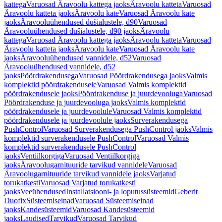
kattega
Varuosad Äravoolu kattega jaoks
Äravoolu katteta
Varuosad
Äravoolu katteta jaoks
Äravoolu kate
Varuosad Äravoolu kate
jaoks
Äravooluühendused dušialustele, d90
Varuosad
Äravooluühendused dušialustele, d90 jaoks
Äravoolu
kattega
Varuosad Äravoolu kattega jaoks
Äravoolu katteta
Varuosad
Äravoolu katteta jaoks
Äravoolu kate
Varuosad Äravoolu kate
jaoks
Äravooluühendused vannidele, d52
Varuosad
Äravooluühendused vannidele, d52
jaoks
Pöördrakendusega
Varuosad Pöördrakendusega jaoks
Valmis
komplektid pöördrakendusele
Varuosad Valmis komplektid
pöördrakendusele jaoks
Pöördrakenduse ja juurdevooluga
Varuosad
Pöördrakenduse ja juurdevooluga jaoks
Valmis komplektid
pöördrakendusele ja juurdevoolule
Varuosad Valmis komplektid
pöördrakendusele ja juurdevoolule jaoks
Surverakendusega
PushControl
Varuosad Surverakendusega PushControl jaoks
Valmis
komplektid surverakendusele PushControl
Varuosad Valmis
komplektid surverakendusele PushControl
jaoks
Ventiilkorgiga
Varuosad Ventiilkorgiga
jaoks
Äravoolugarnituuride tarvikud vannidele
Varuosad
Äravoolugarnituuride tarvikud vannidele jaoks
Varjatud
torukatkesti
Varuosad Varjatud torukatkesti
jaoks
Veeühendused
Installatsiooni- ja loputussüsteemid
Geberit
Duofix
Süsteemiseinad
Varuosad Süsteemiseinad
jaoks
Kandesüsteemid
Varuosad Kandesüsteemid
jaoks
Laudised
Tarvikud
Varuosad Tarvikud