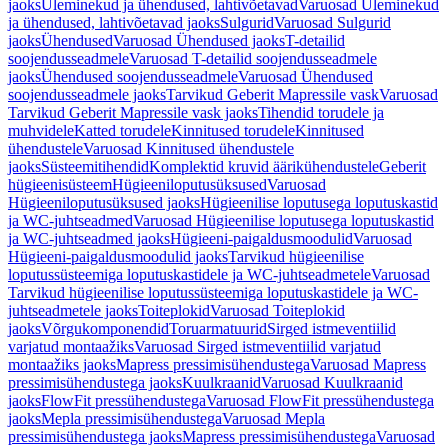
jaoks
Üleminekud ja ühendused, lahtivõetavad
Varuosad Üleminekud
ja ühendused, lahtivõetavad jaoks
Sulgurid
Varuosad Sulgurid
jaoks
Ühendused
Varuosad Ühendused jaoks
T-detailid
soojendusseadmele
Varuosad T-detailid soojendusseadmele
jaoks
Ühendused soojendusseadmele
Varuosad Ühendused
soojendusseadmele jaoks
Tarvikud Geberit Mapressile vask
Varuosad
Tarvikud Geberit Mapressile vask jaoks
Tihendid torudele ja
muhvidele
Katted torudele
Kinnitused torudele
Kinnitused
ühendustele
Varuosad Kinnitused ühendustele
jaoks
Süsteemitihendid
Komplektid kruvid äärikühendustele
Geberit
hügieenisüsteem
Hügieeniloputusüksused
Varuosad
Hügieeniloputusüksused jaoks
Hügieenilise loputusega loputuskastid
ja WC-juhtseadmed
Varuosad Hügieenilise loputusega loputuskastid
ja WC-juhtseadmed jaoks
Hügieeni-paigaldusmoodulid
Varuosad
Hügieeni-paigaldusmoodulid jaoks
Tarvikud hügieenilise
loputussüsteemiga loputuskastidele ja WC-juhtseadmetele
Varuosad
Tarvikud hügieenilise loputussüsteemiga loputuskastidele ja WC-
juhtseadmetele jaoks
Toiteplokid
Varuosad Toiteplokid
jaoks
Võrgukomponendid
Toruarmatuurid
Sirged istmeventiilid
varjatud montaažiks
Varuosad Sirged istmeventiilid varjatud
montaažiks jaoks
Mapress pressimisühendustega
Varuosad Mapress
pressimisühendustega jaoks
Kuulkraanid
Varuosad Kuulkraanid
jaoks
FlowFit pressühendustega
Varuosad FlowFit pressühendustega
jaoks
Mepla pressimisühendustega
Varuosad Mepla
pressimisühendustega jaoks
Mapress pressimisühendustega
Varuosad