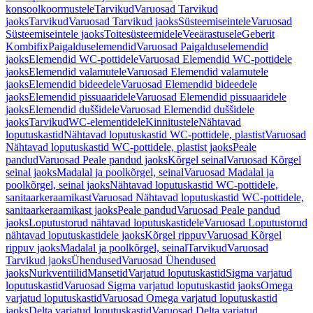
konsoolkoormustele
Tarvikud
Varuosad Tarvikud
jaoks
Tarvikud
Varuosad Tarvikud jaoks
Süsteemiseintele
Varuosad
Süsteemiseintele jaoks
Toitesüsteemidele
Veeärastusele
Geberit
Kombifix
Paigalduselemendid
Varuosad Paigalduselemendid
jaoks
Elemendid WC-pottidele
Varuosad Elemendid WC-pottidele
jaoks
Elemendid valamutele
Varuosad Elemendid valamutele
jaoks
Elemendid bideedele
Varuosad Elemendid bideedele
jaoks
Elemendid pissuaaridele
Varuosad Elemendid pissuaaridele
jaoks
Elemendid duššidele
Varuosad Elemendid duššidele
jaoks
Tarvikud
WC-elementidele
Kinnitustele
Nähtavad
loputuskastid
Nähtavad loputuskastid WC-pottidele, plastist
Varuosad
Nähtavad loputuskastid WC-pottidele, plastist jaoks
Peale
pandud
Varuosad Peale pandud jaoks
Kõrgel seinal
Varuosad Kõrgel
seinal jaoks
Madalal ja poolkõrgel, seinal
Varuosad Madalal ja
poolkõrgel, seinal jaoks
Nähtavad loputuskastid WC-pottidele,
sanitaarkeraamikast
Varuosad Nähtavad loputuskastid WC-pottidele,
sanitaarkeraamikast jaoks
Peale pandud
Varuosad Peale pandud
jaoks
Loputustorud nähtavad loputuskastidele
Varuosad Loputustorud
nähtavad loputuskastidele jaoks
Kõrgel rippuv
Varuosad Kõrgel
rippuv jaoks
Madalal ja poolkõrgel, seinal
Tarvikud
Varuosad
Tarvikud jaoks
Ühendused
Varuosad Ühendused
jaoks
Nurkventiilid
Mansetid
Varjatud loputuskastid
Sigma varjatud
loputuskastid
Varuosad Sigma varjatud loputuskastid jaoks
Omega
varjatud loputuskastid
Varuosad Omega varjatud loputuskastid
jaoks
Delta varjatud loputuskastid
Varuosad Delta varjatud