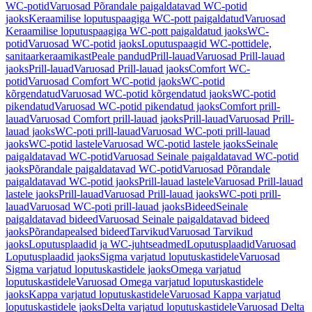
WC-potid
Varuosad Põrandale paigaldatavad WC-potid
jaoks
Keraamilise loputuspaagiga WC-pott paigaldatud
Varuosad
Keraamilise loputuspaagiga WC-pott paigaldatud jaoks
WC-
potid
Varuosad WC-potid jaoks
Loputuspaagid WC-pottidele,
sanitaarkeraamikast
Peale pandud
Prill-lauad
Varuosad Prill-lauad
jaoks
Prill-lauad
Varuosad Prill-lauad jaoks
Comfort WC-
potid
Varuosad Comfort WC-potid jaoks
WC-potid
kõrgendatud
Varuosad WC-potid kõrgendatud jaoks
WC-potid
pikendatud
Varuosad WC-potid pikendatud jaoks
Comfort prill-
lauad
Varuosad Comfort prill-lauad jaoks
Prill-lauad
Varuosad Prill-
lauad jaoks
WC-poti prill-lauad
Varuosad WC-poti prill-lauad
jaoks
WC-potid lastele
Varuosad WC-potid lastele jaoks
Seinale
paigaldatavad WC-potid
Varuosad Seinale paigaldatavad WC-potid
jaoks
Põrandale paigaldatavad WC-potid
Varuosad Põrandale
paigaldatavad WC-potid jaoks
Prill-lauad lastele
Varuosad Prill-lauad
lastele jaoks
Prill-lauad
Varuosad Prill-lauad jaoks
WC-poti prill-
lauad
Varuosad WC-poti prill-lauad jaoks
Bideed
Seinale
paigaldatavad bideed
Varuosad Seinale paigaldatavad bideed
jaoks
Põrandapealsed bideed
Tarvikud
Varuosad Tarvikud
jaoks
Loputusplaadid ja WC-juhtseadmed
Loputusplaadid
Varuosad
Loputusplaadid jaoks
Sigma varjatud loputuskastidele
Varuosad
Sigma varjatud loputuskastidele jaoks
Omega varjatud
loputuskastidele
Varuosad Omega varjatud loputuskastidele
jaoks
Kappa varjatud loputuskastidele
Varuosad Kappa varjatud
loputuskastidele jaoks
Delta varjatud loputuskastidele
Varuosad Delta