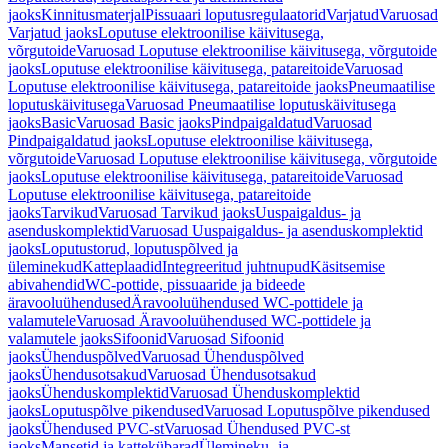
jaoks
Kinnitusmaterjal
Pissuaari loputusregulaatorid
Varjatud
Varuosad
Varjatud jaoks
Loputuse elektroonilise käivitusega,
võrgutoide
Varuosad Loputuse elektroonilise käivitusega, võrgutoide
jaoks
Loputuse elektroonilise käivitusega, patareitoide
Varuosad
Loputuse elektroonilise käivitusega, patareitoide jaoks
Pneumaatilise
loputuskäivitusega
Varuosad Pneumaatilise loputuskäivitusega
jaoks
Basic
Varuosad Basic jaoks
Pindpaigaldatud
Varuosad
Pindpaigaldatud jaoks
Loputuse elektroonilise käivitusega,
võrgutoide
Varuosad Loputuse elektroonilise käivitusega, võrgutoide
jaoks
Loputuse elektroonilise käivitusega, patareitoide
Varuosad
Loputuse elektroonilise käivitusega, patareitoide
jaoks
Tarvikud
Varuosad Tarvikud jaoks
Uuspaigaldus- ja
asenduskomplektid
Varuosad Uuspaigaldus- ja asenduskomplektid
jaoks
Loputustorud, loputuspõlved ja
üleminekud
Katteplaadid
Integreeritud juhtnupud
Käsitsemise
abivahendid
WC-pottide, pissuaaride ja bideede
äravooluühendused
Äravooluühendused WC-pottidele ja
valamutele
Varuosad Äravooluühendused WC-pottidele ja
valamutele jaoks
Sifoonid
Varuosad Sifoonid
jaoks
Ühenduspõlved
Varuosad Ühenduspõlved
jaoks
Ühendusotsakud
Varuosad Ühendusotsakud
jaoks
Ühenduskomplektid
Varuosad Ühenduskomplektid
jaoks
Loputuspõlve pikendused
Varuosad Loputuspõlve pikendused
jaoks
Ühendused PVC-st
Varuosad Ühendused PVC-st
jaoks
Mansetid ja kattekübarad
Ülemineku- ja