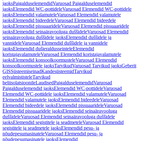
jaoks
Paigalduselemendid
Varuosad Paigalduselemendid
jaoks
Elemendid WC-pottidele
Varuosad Elemendid WC-pottidele
jaoks
Elemendid valamutele
Varuosad Elemendid valamutele
jaoks
Elemendid bideedele
Varuosad Elemendid bideedele
jaoks
Elemendid pissuaaridele
Varuosad Elemendid pissuaaridele
jaoks
Elemendid seinaäravooluga duššidele
Varuosad Elemendid
seinaäravooluga duššidele jaoks
Elemendid duššidele ja
vannidele
Varuosad Elemendid duššidele ja vannidele
jaoks
Elemendid dušieraldusseintele
Elemendid
koristajavalamutele
Varuosad Elemendid koristajavalamutele
jaoks
Elemendid konsoolkoormustele
Varuosad Elemendid
konsoolkoormustele jaoks
Tarvikud
Varuosad Tarvikud jaoks
Geberit
GIS
Süsteemiseinad
Kandesüsteemid
Tarvikud
eelvalmististele
Tarvikud
heliisolatsioonile
Laudised
Paigalduselemendid
Varuosad
Paigalduselemendid jaoks
Elemendid WC-pottidele
Varuosad
Elemendid WC-pottidele jaoks
Elemendid valamutele
Varuosad
Elemendid valamutele jaoks
Elemendid bideedele
Varuosad
Elemendid bideedele jaoks
Elemendid pissuaaridele
Varuosad
Elemendid pissuaaridele jaoks
Elemendid seinaäravooluga
duššidele
Varuosad Elemendid seinaäravooluga duššidele
jaoks
Elemendid segistitele ja seadmetele
Varuosad Elemendid
segistitele ja seadmetele jaoks
Elemendid pesu- ja
nõudepesumasinatele
Varuosad Elemendid pesu- ja
nõudepesumasinatele jaoks
Elemendid