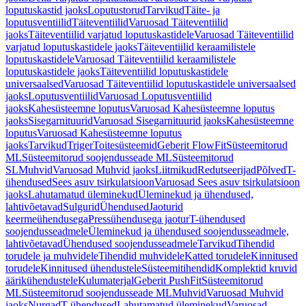
loputuskastid jaoks
Loputustorud
Tarvikud
Täite- ja
loputusventiilid
Täiteventiilid
Varuosad Täiteventiilid
jaoks
Täiteventiilid varjatud loputuskastidele
Varuosad Täiteventiilid
varjatud loputuskastidele jaoks
Täiteventiilid keraamilistele
loputuskastidele
Varuosad Täiteventiilid keraamilistele
loputuskastidele jaoks
Täiteventiilid loputuskastidele
universaalsed
Varuosad Täiteventiilid loputuskastidele universaalsed
jaoks
Loputusventiilid
Varuosad Loputusventiilid
jaoks
Kahesüsteemne loputus
Varuosad Kahesüsteemne loputus
jaoks
Sisegarnituurid
Varuosad Sisegarnituurid jaoks
Kahesüsteemne
loputus
Varuosad Kahesüsteemne loputus
jaoks
Tarvikud
Triger
Toitesüsteemid
Geberit FlowFit
Süsteemitorud
ML
Süsteemitorud soojendusseade ML
Süsteemitorud
SL
Muhvid
Varuosad Muhvid jaoks
Liitmikud
Redutseerijad
Põlved
T-
ühendused
Sees asuv tsirkulatsioon
Varuosad Sees asuv tsirkulatsioon
jaoks
Lahutamatud üleminekud
Üleminekud ja ühendused,
lahtivõetavad
Sulgurid
Ühendused
Jaoturid
keermeühendusega
Pressühendusega jaotur
T-ühendused
soojendusseadmele
Üleminekud ja ühendused soojendusseadmele,
lahtivõetavad
Ühendused soojendusseadmele
Tarvikud
Tihendid
torudele ja muhvidele
Tihendid muhvidele
Katted torudele
Kinnitused
torudele
Kinnitused ühendustele
Süsteemitihendid
Komplektid kruvid
äärikühendustele
Kulumaterjal
Geberit PushFit
Süsteemitorud
ML
Süsteemitorud soojendusseade ML
Muhvid
Varuosad Muhvid
jaoks
Nurgad
T-ühendused
Lahutamatud üleminekud
Varuosad