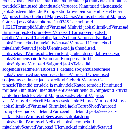
roostevabale terasele jaoks
Tihendid torudele ja muhvidele
Kinnitused
torudele
Kinnitused ühendustele
Varuosad Kinnitused ühendustele
jaoks
Süsteemitihendid
Komplektid kruvid äärikühendustele
Geberit
Mapress C-teras
Geberit Mapress C-teras
Varuosad Geberit Mapress
C-teras jaoks
Süsteemitorud 1.0034
Süsteemitorud
1.0215
Toruniplid
Muhvid
Varuosad Muhvid jaoks
Siirmikud
Varuosad
Siirmikud jaoks
Torupõlved
Varuosad Torupõlved jaoks
T-
detailid
Varuosad T-detailid jaoks
Nelikud
Varuosad Nelikud
jaoks
Üleminekud mittelahtivõetavad
Varuosad Üleminekud
mittelahtivõetavad jaoks
Üleminekud ja ühendused,
lahtivõetavad
Varuosad Üleminekud ja ühendused, lahtivõetavad
jaoks
Kompensaatorid
Varuosad Kompensaatorid
jaoks
Sulgurid
Varuosad Sulgurid jaoks
T-detailid
soojendusseadmele
Varuosad T-detailid soojendusseadmele
jaoks
Ühendused soojendusseadmele
Varuosad Ühendused
soojendusseadmele jaoks
Tarvikud Geberit Mapress C-
terasele
Tihendid torudele ja muhvidele
Katted torudele
Kinnitused
torudele
Kinnitused ühendustele
Süsteemitihendid
Komplektid kruvid
äärikühendustele
Geberit Mapress vask
Geberit Mapress
vask
Varuosad Geberit Mapress vask jaoks
Muhvid
Varuosad Muhvid
jaoks
Siirmikud
Varuosad Siirmikud jaoks
Torupõlved
Varuosad
Torupõlved jaoks
T-detailid
Varuosad T-detailid jaoks
Sees asuv
tsirkulatsioon
Varuosad Sees asuv tsirkulatsioon
jaoks
Nelikud
Varuosad Nelikud jaoks
Üleminekud
mittelahtivõetavad
Varuosad Üleminekud mittelahtivõetavad