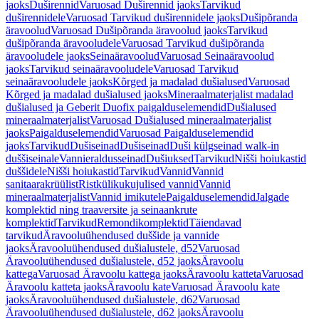
jaoks
Duširennid
Varuosad Duširennid jaoks
Tarvikud
duširennidele
Varuosad Tarvikud duširennidele jaoks
Dušipõranda
äravoolud
Varuosad Dušipõranda äravoolud jaoks
Tarvikud
dušipõranda äravooludele
Varuosad Tarvikud dušipõranda
äravooludele jaoks
Seinaäravoolud
Varuosad Seinaäravoolud
jaoks
Tarvikud seinaäravooludele
Varuosad Tarvikud
seinaäravooludele jaoks
Kõrged ja madalad dušialused
Varuosad
Kõrged ja madalad dušialused jaoks
Mineraalmaterjalist madalad
dušialused ja Geberit Duofix paigalduselemendid
Dušialused
mineraalmaterjalist
Varuosad Dušialused mineraalmaterjalist
jaoks
Paigalduselemendid
Varuosad Paigalduselemendid
jaoks
Tarvikud
Dušiseinad
Dušiseinad
Duši külgseinad walk-in
duššiseinale
Vannieraldusseinad
Dušiuksed
Tarvikud
Nišši hoiukastid
duššidele
Nišši hoiukastid
Tarvikud
Vannid
Vannid
sanitaarakrüülist
Ristkülikukujulised vannid
Vannid
mineraalmaterjalist
Vannid imikutele
Paigalduselemendid
Jalgade
komplektid ning traaversite ja seinaankrute
komplektid
Tarvikud
Remondikomplektid
Täiendavad
tarvikud
Äravooluühendused duššide ja vannide
jaoks
Äravooluühendused dušialustele, d52
Varuosad
Äravooluühendused dušialustele, d52 jaoks
Äravoolu
kattega
Varuosad Äravoolu kattega jaoks
Äravoolu katteta
Varuosad
Äravoolu katteta jaoks
Äravoolu kate
Varuosad Äravoolu kate
jaoks
Äravooluühendused dušialustele, d62
Varuosad
Äravooluühendused dušialustele, d62 jaoks
Äravoolu