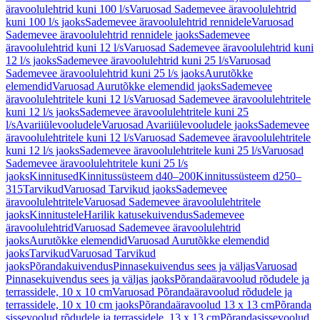
äravoolulehtrid kuni 100 l/s
Varuosad Sademevee äravoolulehtrid
kuni 100 l/s jaoks
Sademevee äravoolulehtrid rennidele
Varuosad
Sademevee äravoolulehtrid rennidele jaoks
Sademevee
äravoolulehtrid kuni 12 l/s
Varuosad Sademevee äravoolulehtrid kuni
12 l/s jaoks
Sademevee äravoolulehtrid kuni 25 l/s
Varuosad
Sademevee äravoolulehtrid kuni 25 l/s jaoks
Aurutõkke
elemendid
Varuosad Aurutõkke elemendid jaoks
Sademevee
äravoolulehtritele kuni 12 l/s
Varuosad Sademevee äravoolulehtritele
kuni 12 l/s jaoks
Sademevee äravoolulehtritele kuni 25
l/s
Avariiülevooludele
Varuosad Avariiülevooludele jaoks
Sademevee
äravoolulehtritele kuni 12 l/s
Varuosad Sademevee äravoolulehtritele
kuni 12 l/s jaoks
Sademevee äravoolulehtritele kuni 25 l/s
Varuosad
Sademevee äravoolulehtritele kuni 25 l/s
jaoks
Kinnitused
Kinnitussüsteem d40–200
Kinnitussüsteem d250–
315
Tarvikud
Varuosad Tarvikud jaoks
Sademevee
äravoolulehtritele
Varuosad Sademevee äravoolulehtritele
jaoks
Kinnitustele
Harilik katusekuivendus
Sademevee
äravoolulehtrid
Varuosad Sademevee äravoolulehtrid
jaoks
Aurutõkke elemendid
Varuosad Aurutõkke elemendid
jaoks
Tarvikud
Varuosad Tarvikud
jaoks
Põrandakuivendus
Pinnasekuivendus sees ja väljas
Varuosad
Pinnasekuivendus sees ja väljas jaoks
Põrandaäravoolud rõdudele ja
terrassidele, 10 x 10 cm
Varuosad Põrandaäravoolud rõdudele ja
terrassidele, 10 x 10 cm jaoks
Põrandaäravoolud 13 x 13 cm
Põranda
sissevoolud rõdudele ja terrassidele, 13 x 13 cm
Põrandasissevoolud