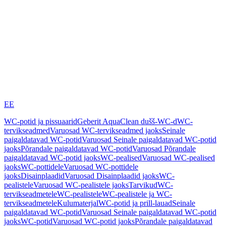
EE
WC-potid ja pissuaarid
Geberit AquaClean dušš-WC-d
WC-
tervikseadmed
Varuosad WC-tervikseadmed jaoks
Seinale
paigaldatavad WC-potid
Varuosad Seinale paigaldatavad WC-potid
jaoks
Põrandale paigaldatavad WC-potid
Varuosad Põrandale
paigaldatavad WC-potid jaoks
WC-pealised
Varuosad WC-pealised
jaoks
WC-pottidele
Varuosad WC-pottidele
jaoks
Disainplaadid
Varuosad Disainplaadid jaoks
WC-
pealistele
Varuosad WC-pealistele jaoks
Tarvikud
WC-
tervikseadmetele
WC-pealistele
WC-pealistele ja WC-
tervikseadmetele
Kulumaterjal
WC-potid ja prill-lauad
Seinale
paigaldatavad WC-potid
Varuosad Seinale paigaldatavad WC-potid
jaoks
WC-potid
Varuosad WC-potid jaoks
Põrandale paigaldatavad