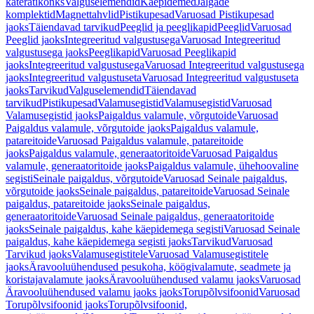
käterätikonks
Valguselemendid
Käepidemed
Jalgade
komplektid
Magnettahvlid
Pistikupesad
Varuosad Pistikupesad
jaoks
Täiendavad tarvikud
Peeglid ja peeglikapid
Peeglid
Varuosad
Peeglid jaoks
Integreeritud valgustusega
Varuosad Integreeritud
valgustusega jaoks
Peeglikapid
Varuosad Peeglikapid
jaoks
Integreeritud valgustusega
Varuosad Integreeritud valgustusega
jaoks
Integreeritud valgustuseta
Varuosad Integreeritud valgustuseta
jaoks
Tarvikud
Valguselemendid
Täiendavad
tarvikud
Pistikupesad
Valamusegistid
Valamusegistid
Varuosad
Valamusegistid jaoks
Paigaldus valamule, võrgutoide
Varuosad
Paigaldus valamule, võrgutoide jaoks
Paigaldus valamule,
patareitoide
Varuosad Paigaldus valamule, patareitoide
jaoks
Paigaldus valamule, generaatoritoide
Varuosad Paigaldus
valamule, generaatoritoide jaoks
Paigaldus valamule, ühehoovaline
segisti
Seinale paigaldus, võrgutoide
Varuosad Seinale paigaldus,
võrgutoide jaoks
Seinale paigaldus, patareitoide
Varuosad Seinale
paigaldus, patareitoide jaoks
Seinale paigaldus,
generaatoritoide
Varuosad Seinale paigaldus, generaatoritoide
jaoks
Seinale paigaldus, kahe käepidemega segisti
Varuosad Seinale
paigaldus, kahe käepidemega segisti jaoks
Tarvikud
Varuosad
Tarvikud jaoks
Valamusegistitele
Varuosad Valamusegistitele
jaoks
Äravooluühendused pesukoha, köögivalamute, seadmete ja
koristajavalamute jaoks
Äravooluühendused valamu jaoks
Varuosad
Äravooluühendused valamu jaoks jaoks
Torupõlvsifoonid
Varuosad
Torupõlvsifoonid jaoks
Torupõlvsifoonid,