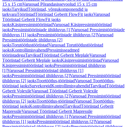
15 x 15 cm
Varuosad Põrandasissevoolud 15 x 15 cm
jaoks
Tarvikud
Tööriistad, võrgukomponendid ja
tarkvara
Tööriistad
Tööriistad Geberit FlowFit jaoks
Varuosad
Tööriistad Geberit FlowFit jaoks
jaoks
Käsipressimistööriistad
Varuosad Käsipressimistööriistad
jaoks
Pressimistööriistade ühilduvus [1]
Varuosad Pressimistööriistade
ühilduvus [1] jaoks
Pressimistööriistade ühilduvus [2]
Varuosad
Pressimistööriistade ühilduvus [2]
jaoks
Torutöötlustööriistad
Varuosad Torutöötlustööriistad
jaoks
Kontrollimisvahend
Pressimisseadmed
tööriistadega
Tarvikud
Tööriistad Geberit Meplale
Varuosad
Tööriistad Geberit Meplale jaoks
Käsipressimistööriistad
Varuosad
Käsipressimistööriistad jaoks
Pressimistööriistad ühilduvus
[1]
Varuosad Pressimistööriistad ühilduvus [1]
jaoks
Pressimistööriistad ühilduvus [2]
Varuosad Pressimistööriistad
ühilduvus [2] jaoks
Toortöötlus-tööriistad
Varuosad Toortöötlus-
tööriistad jaoks
Survekorgid
Kontrollimisvahendid
Tarvikud
Tööriistad
Geberit Volexile
Varuosad Tööriistad Geberit Volexile
jaoks
Pressimistööriistad ühilduvus [2]
Varuosad Pressimistööriistad
ühilduvus [2] jaoks
Toortöötlus-tööriistad
Varuosad Toortöötlus-
tööriistad jaoks
Kontrollimisvahend
Tarvikud
Tööriistad Geberit
Mapressile
Varuosad Tööriistad Geberit Mapressile
jaoks
Pressimistööriistad ühilduvus [1]
Varuosad Pressimistööriistad
ühilduvus [1] jaoks
Pressimistööriistad ühilduvus [2]
Varuosad
Pressimistööriistad ühilduvus [2] jaoks
Pressimistööriistad ühilduvus