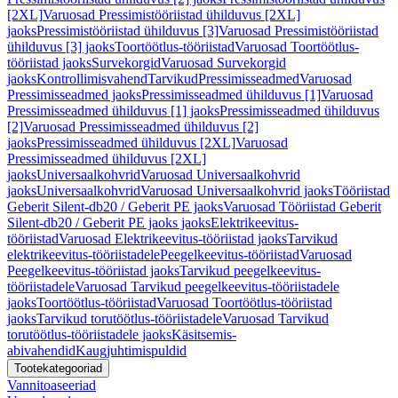
[2XL]
Varuosad Pressimistööriistad ühilduvus [2XL]
jaoks
Pressimistööriistad ühilduvus [3]
Varuosad Pressimistööriistad
ühilduvus [3] jaoks
Toortöötlus-tööriistad
Varuosad Toortöötlus-
tööriistad jaoks
Survekorgid
Varuosad Survekorgid
jaoks
Kontrollimisvahend
Tarvikud
Pressimisseadmed
Varuosad
Pressimisseadmed jaoks
Pressimisseadmed ühilduvus [1]
Varuosad
Pressimisseadmed ühilduvus [1] jaoks
Pressimisseadmed ühilduvus
[2]
Varuosad Pressimisseadmed ühilduvus [2]
jaoks
Pressimisseadmed ühilduvus [2XL]
Varuosad
Pressimisseadmed ühilduvus [2XL]
jaoks
Universaalkohvrid
Varuosad Universaalkohvrid
jaoks
Universaalkohvrid
Varuosad Universaalkohvrid jaoks
Tööriistad
Geberit Silent-db20 / Geberit PE jaoks
Varuosad Tööriistad Geberit
Silent-db20 / Geberit PE jaoks jaoks
Elektrikeevitus-
tööriistad
Varuosad Elektrikeevitus-tööriistad jaoks
Tarvikud
elektrikeevitus-tööriistadele
Peegelkeevitus-tööriistad
Varuosad
Peegelkeevitus-tööriistad jaoks
Tarvikud peegelkeevitus-
tööriistadele
Varuosad Tarvikud peegelkeevitus-tööriistadele
jaoks
Toortöötlus-tööriistad
Varuosad Toortöötlus-tööriistad
jaoks
Tarvikud torutöötlus-tööriistadele
Varuosad Tarvikud
torutöötlus-tööriistadele jaoks
Käsitsemis-
abivahendid
Kaugjuhtimispuldid
Tootekategooriad
Vannitoaseeriad