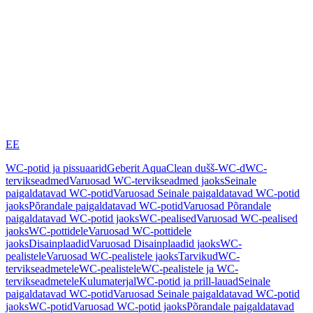
EE
WC-potid ja pissuaarid
Geberit AquaClean dušš-WC-d
WC-
tervikseadmed
Varuosad WC-tervikseadmed jaoks
Seinale
paigaldatavad WC-potid
Varuosad Seinale paigaldatavad WC-potid
jaoks
Põrandale paigaldatavad WC-potid
Varuosad Põrandale
paigaldatavad WC-potid jaoks
WC-pealised
Varuosad WC-pealised
jaoks
WC-pottidele
Varuosad WC-pottidele
jaoks
Disainplaadid
Varuosad Disainplaadid jaoks
WC-
pealistele
Varuosad WC-pealistele jaoks
Tarvikud
WC-
tervikseadmetele
WC-pealistele
WC-pealistele ja WC-
tervikseadmetele
Kulumaterjal
WC-potid ja prill-lauad
Seinale
paigaldatavad WC-potid
Varuosad Seinale paigaldatavad WC-potid
jaoks
WC-potid
Varuosad WC-potid jaoks
Põrandale paigaldatavad