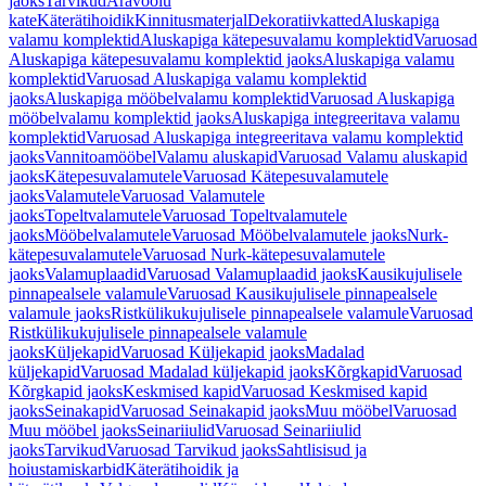
jaoks
Tarvikud
Äravoolu
kate
Käterätihoidik
Kinnitusmaterjal
Dekoratiivkatted
Aluskapiga
valamu komplektid
Aluskapiga kätepesuvalamu komplektid
Varuosad
Aluskapiga kätepesuvalamu komplektid jaoks
Aluskapiga valamu
komplektid
Varuosad Aluskapiga valamu komplektid
jaoks
Aluskapiga mööbelvalamu komplektid
Varuosad Aluskapiga
mööbelvalamu komplektid jaoks
Aluskapiga integreeritava valamu
komplektid
Varuosad Aluskapiga integreeritava valamu komplektid
jaoks
Vannitoamööbel
Valamu aluskapid
Varuosad Valamu aluskapid
jaoks
Kätepesuvalamutele
Varuosad Kätepesuvalamutele
jaoks
Valamutele
Varuosad Valamutele
jaoks
Topeltvalamutele
Varuosad Topeltvalamutele
jaoks
Mööbelvalamutele
Varuosad Mööbelvalamutele jaoks
Nurk-
kätepesuvalamutele
Varuosad Nurk-kätepesuvalamutele
jaoks
Valamuplaadid
Varuosad Valamuplaadid jaoks
Kausikujulisele
pinnapealsele valamule
Varuosad Kausikujulisele pinnapealsele
valamule jaoks
Ristkülikukujulisele pinnapealsele valamule
Varuosad
Ristkülikukujulisele pinnapealsele valamule
jaoks
Küljekapid
Varuosad Küljekapid jaoks
Madalad
küljekapid
Varuosad Madalad küljekapid jaoks
Kõrgkapid
Varuosad
Kõrgkapid jaoks
Keskmised kapid
Varuosad Keskmised kapid
jaoks
Seinakapid
Varuosad Seinakapid jaoks
Muu mööbel
Varuosad
Muu mööbel jaoks
Seinariiulid
Varuosad Seinariiulid
jaoks
Tarvikud
Varuosad Tarvikud jaoks
Sahtlisisud ja
hoiustamiskarbid
Käterätihoidik ja