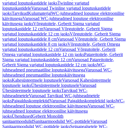
varjatud loputuskastidele jaoks
Twinline varjatud
loputuskastidele
Varuosad Twinline varjatud loputuskastidele
jaoks
Tarvikud
Kulumaterjal
WC-juhtseadmed loputuse elektroonilise
käivitusega
Varuosad WC-juhtseadmed loputuse elektroonilise
käivitusega jaoks
Võrgutoitele, Geberit Sigma varjatud
loputuskastidele 12 cm
Varuosad Võrgutoitele, Geberit Sigma
varjatud loputuskastidele 12 cm jaoks
Võrgutoitele, Geberit Sigma
varjatud loputuskastidele 8 cm
Varuosad Võrgutoitele, Geberit Sigma
varjatud loputuskastidele 8 cm jaoks
Võrgutoitele, Geberit Omega
varjatud loputuskastidele 12 cm
Varuosad Võrgutoitele, Geberit
Omega varjatud loputuskastidele 12 cm jaoks
Patareitoitele, Geberit
Sigma varjatud loputuskastidele 12 cm
Varuosad Patareitoitele,
Geberit Sigma varjatud loputuskastidele 12 cm jaoks
WC-
juhtseadmed pneumaatilise loputuskäivitusega
Varuosad WC-
juhtseadmed pneumaatilise loputuskäivitusega
jaoks
Kahesüsteemsele loputusele
Varuosad Kahesüsteemsele
loputusele jaoks
Ühesüsteemsele loputusele
Varuosad
Ühesüsteemsele loputusele jaoks
Tarvikud WC-
juhtseadmetele
Varuosad Tarvikud WC-juhtseadmetele
jaoks
Paigalduskomplektid
Varuosad Paigalduskomplektid jaoks
WC-
juhtseadmed loputuse elektroonilise käivitusega
Varuosad WC-
juhtseadmed loputuse elektroonilise käivitusega
jaoks
Ühendused
Geberit Monolith
sanitaarmoodulid
Sanitaarmoodulid WC-pottidele
Varuosad
Sanitaarmoodulid WC-pottidele jaoks
Seinapealsetele WC-