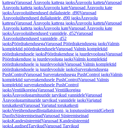
kattega
Varuosad Äravoolu kattega jaoks
Äravoolu katteta
Varuosad
Äravoolu katteta jaoks
Äravoolu kate
Varuosad Äravoolu kate
jaoks
Äravooluühendused dušialustele, d90
Varuosad
Äravooluühendused dušialustele, d90 jaoks
Äravoolu
kattega
Varuosad Äravoolu kattega jaoks
Äravoolu katteta
Varuosad
Äravoolu katteta jaoks
Äravoolu kate
Varuosad Äravoolu kate
jaoks
Äravooluühendused vannidele, d52
Varuosad
Äravooluühendused vannidele, d52
jaoks
Pöördrakendusega
Varuosad Pöördrakendusega jaoks
Valmis
komplektid pöördrakendusele
Varuosad Valmis komplektid
pöördrakendusele jaoks
Pöördrakenduse ja juurdevooluga
Varuosad
Pöördrakenduse ja juurdevooluga jaoks
Valmis komplektid
pöördrakendusele ja juurdevoolule
Varuosad Valmis komplektid
pöördrakendusele ja juurdevoolule jaoks
Surverakendusega
PushControl
Varuosad Surverakendusega PushControl jaoks
Valmis
komplektid surverakendusele PushControl
Varuosad Valmis
komplektid surverakendusele PushControl
jaoks
Ventiilkorgiga
Varuosad Ventiilkorgiga
jaoks
Äravoolugarnituuride tarvikud vannidele
Varuosad
Äravoolugarnituuride tarvikud vannidele jaoks
Varjatud
torukatkesti
Varuosad Varjatud torukatkesti
jaoks
Veeühendused
Installatsiooni- ja loputussüsteemid
Geberit
Duofix
Süsteemiseinad
Varuosad Süsteemiseinad
jaoks
Kandesüsteemid
Varuosad Kandesüsteemid
jaoks
Laudised
Tarvikud
Varuosad Tarvikud