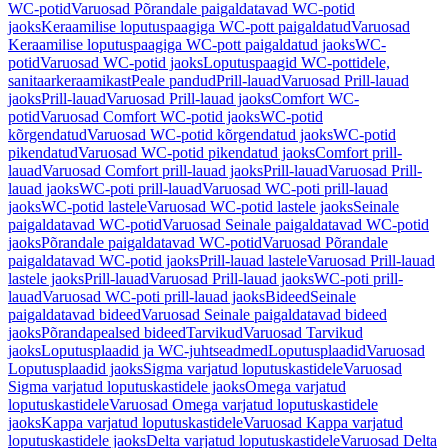
WC-potid
Varuosad Põrandale paigaldatavad WC-potid
jaoks
Keraamilise loputuspaagiga WC-pott paigaldatud
Varuosad
Keraamilise loputuspaagiga WC-pott paigaldatud jaoks
WC-
potid
Varuosad WC-potid jaoks
Loputuspaagid WC-pottidele,
sanitaarkeraamikast
Peale pandud
Prill-lauad
Varuosad Prill-lauad
jaoks
Prill-lauad
Varuosad Prill-lauad jaoks
Comfort WC-
potid
Varuosad Comfort WC-potid jaoks
WC-potid
kõrgendatud
Varuosad WC-potid kõrgendatud jaoks
WC-potid
pikendatud
Varuosad WC-potid pikendatud jaoks
Comfort prill-
lauad
Varuosad Comfort prill-lauad jaoks
Prill-lauad
Varuosad Prill-
lauad jaoks
WC-poti prill-lauad
Varuosad WC-poti prill-lauad
jaoks
WC-potid lastele
Varuosad WC-potid lastele jaoks
Seinale
paigaldatavad WC-potid
Varuosad Seinale paigaldatavad WC-potid
jaoks
Põrandale paigaldatavad WC-potid
Varuosad Põrandale
paigaldatavad WC-potid jaoks
Prill-lauad lastele
Varuosad Prill-lauad
lastele jaoks
Prill-lauad
Varuosad Prill-lauad jaoks
WC-poti prill-
lauad
Varuosad WC-poti prill-lauad jaoks
Bideed
Seinale
paigaldatavad bideed
Varuosad Seinale paigaldatavad bideed
jaoks
Põrandapealsed bideed
Tarvikud
Varuosad Tarvikud
jaoks
Loputusplaadid ja WC-juhtseadmed
Loputusplaadid
Varuosad
Loputusplaadid jaoks
Sigma varjatud loputuskastidele
Varuosad
Sigma varjatud loputuskastidele jaoks
Omega varjatud
loputuskastidele
Varuosad Omega varjatud loputuskastidele
jaoks
Kappa varjatud loputuskastidele
Varuosad Kappa varjatud
loputuskastidele jaoks
Delta varjatud loputuskastidele
Varuosad Delta