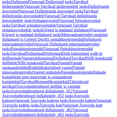
jaoks
Duširennid
Varuosad Duširennid jaoks
Tarvikud
duširennidele
Varuosad Tarvikud duširennidele jaoks
Dušipõranda
äravoolud
Varuosad Dušipõranda äravoolud jaoks
Tarvikud
dušipõranda äravooludele
Varuosad Tarvikud dušipõranda
äravooludele jaoks
Seinaäravoolud
Varuosad Seinaäravoolud
jaoks
Tarvikud seinaäravooludele
Varuosad Tarvikud
seinaäravooludele jaoks
Kõrged ja madalad dušialused
Varuosad
Kõrged ja madalad dušialused jaoks
Mineraalmaterjalist madalad
dušialused ja Geberit Duofix paigalduselemendid
Dušialused
mineraalmaterjalist
Varuosad Dušialused mineraalmaterjalist
jaoks
Paigalduselemendid
Varuosad Paigalduselemendid
jaoks
Tarvikud
Dušiseinad
Dušiseinad
Duši külgseinad walk-in
duššiseinale
Vannieraldusseinad
Dušiuksed
Tarvikud
Nišši hoiukastid
duššidele
Nišši hoiukastid
Tarvikud
Vannid
Vannid
sanitaarakrüülist
Ristkülikukujulised vannid
Vannid
mineraalmaterjalist
Vannid imikutele
Paigalduselemendid
Jalgade
komplektid ning traaversite ja seinaankrute
komplektid
Tarvikud
Remondikomplektid
Täiendavad
tarvikud
Äravooluühendused duššide ja vannide
jaoks
Äravooluühendused dušialustele, d52
Varuosad
Äravooluühendused dušialustele, d52 jaoks
Äravoolu
kattega
Varuosad Äravoolu kattega jaoks
Äravoolu katteta
Varuosad
Äravoolu katteta jaoks
Äravoolu kate
Varuosad Äravoolu kate
jaoks
Äravooluühendused dušialustele, d62
Varuosad
Äravooluühendused dušialustele, d62 jaoks
Äravoolu