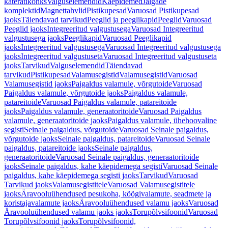
käterätikonks
Valguselemendid
Käepidemed
Jalgade
komplektid
Magnettahvlid
Pistikupesad
Varuosad Pistikupesad
jaoks
Täiendavad tarvikud
Peeglid ja peeglikapid
Peeglid
Varuosad
Peeglid jaoks
Integreeritud valgustusega
Varuosad Integreeritud
valgustusega jaoks
Peeglikapid
Varuosad Peeglikapid
jaoks
Integreeritud valgustusega
Varuosad Integreeritud valgustusega
jaoks
Integreeritud valgustuseta
Varuosad Integreeritud valgustuseta
jaoks
Tarvikud
Valguselemendid
Täiendavad
tarvikud
Pistikupesad
Valamusegistid
Valamusegistid
Varuosad
Valamusegistid jaoks
Paigaldus valamule, võrgutoide
Varuosad
Paigaldus valamule, võrgutoide jaoks
Paigaldus valamule,
patareitoide
Varuosad Paigaldus valamule, patareitoide
jaoks
Paigaldus valamule, generaatoritoide
Varuosad Paigaldus
valamule, generaatoritoide jaoks
Paigaldus valamule, ühehoovaline
segisti
Seinale paigaldus, võrgutoide
Varuosad Seinale paigaldus,
võrgutoide jaoks
Seinale paigaldus, patareitoide
Varuosad Seinale
paigaldus, patareitoide jaoks
Seinale paigaldus,
generaatoritoide
Varuosad Seinale paigaldus, generaatoritoide
jaoks
Seinale paigaldus, kahe käepidemega segisti
Varuosad Seinale
paigaldus, kahe käepidemega segisti jaoks
Tarvikud
Varuosad
Tarvikud jaoks
Valamusegistitele
Varuosad Valamusegistitele
jaoks
Äravooluühendused pesukoha, köögivalamute, seadmete ja
koristajavalamute jaoks
Äravooluühendused valamu jaoks
Varuosad
Äravooluühendused valamu jaoks jaoks
Torupõlvsifoonid
Varuosad
Torupõlvsifoonid jaoks
Torupõlvsifoonid,