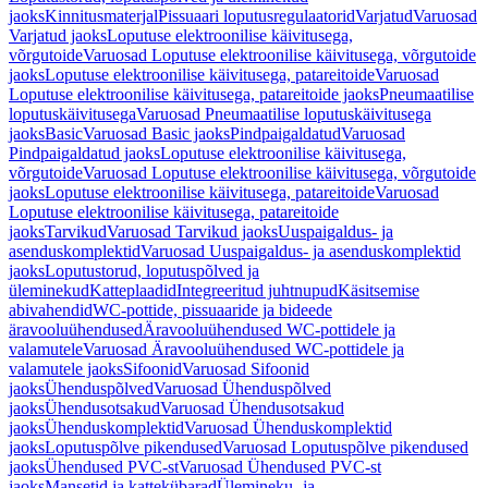
jaoks
Kinnitusmaterjal
Pissuaari loputusregulaatorid
Varjatud
Varuosad
Varjatud jaoks
Loputuse elektroonilise käivitusega,
võrgutoide
Varuosad Loputuse elektroonilise käivitusega, võrgutoide
jaoks
Loputuse elektroonilise käivitusega, patareitoide
Varuosad
Loputuse elektroonilise käivitusega, patareitoide jaoks
Pneumaatilise
loputuskäivitusega
Varuosad Pneumaatilise loputuskäivitusega
jaoks
Basic
Varuosad Basic jaoks
Pindpaigaldatud
Varuosad
Pindpaigaldatud jaoks
Loputuse elektroonilise käivitusega,
võrgutoide
Varuosad Loputuse elektroonilise käivitusega, võrgutoide
jaoks
Loputuse elektroonilise käivitusega, patareitoide
Varuosad
Loputuse elektroonilise käivitusega, patareitoide
jaoks
Tarvikud
Varuosad Tarvikud jaoks
Uuspaigaldus- ja
asenduskomplektid
Varuosad Uuspaigaldus- ja asenduskomplektid
jaoks
Loputustorud, loputuspõlved ja
üleminekud
Katteplaadid
Integreeritud juhtnupud
Käsitsemise
abivahendid
WC-pottide, pissuaaride ja bideede
äravooluühendused
Äravooluühendused WC-pottidele ja
valamutele
Varuosad Äravooluühendused WC-pottidele ja
valamutele jaoks
Sifoonid
Varuosad Sifoonid
jaoks
Ühenduspõlved
Varuosad Ühenduspõlved
jaoks
Ühendusotsakud
Varuosad Ühendusotsakud
jaoks
Ühenduskomplektid
Varuosad Ühenduskomplektid
jaoks
Loputuspõlve pikendused
Varuosad Loputuspõlve pikendused
jaoks
Ühendused PVC-st
Varuosad Ühendused PVC-st
jaoks
Mansetid ja kattekübarad
Ülemineku- ja