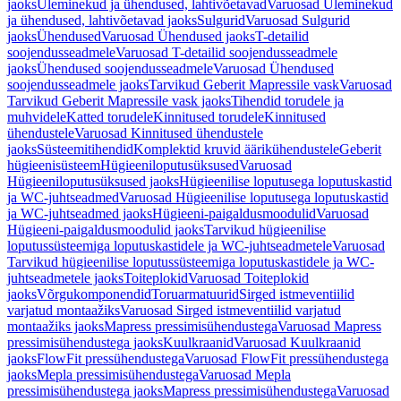
jaoks
Üleminekud ja ühendused, lahtivõetavad
Varuosad Üleminekud
ja ühendused, lahtivõetavad jaoks
Sulgurid
Varuosad Sulgurid
jaoks
Ühendused
Varuosad Ühendused jaoks
T-detailid
soojendusseadmele
Varuosad T-detailid soojendusseadmele
jaoks
Ühendused soojendusseadmele
Varuosad Ühendused
soojendusseadmele jaoks
Tarvikud Geberit Mapressile vask
Varuosad
Tarvikud Geberit Mapressile vask jaoks
Tihendid torudele ja
muhvidele
Katted torudele
Kinnitused torudele
Kinnitused
ühendustele
Varuosad Kinnitused ühendustele
jaoks
Süsteemitihendid
Komplektid kruvid äärikühendustele
Geberit
hügieenisüsteem
Hügieeniloputusüksused
Varuosad
Hügieeniloputusüksused jaoks
Hügieenilise loputusega loputuskastid
ja WC-juhtseadmed
Varuosad Hügieenilise loputusega loputuskastid
ja WC-juhtseadmed jaoks
Hügieeni-paigaldusmoodulid
Varuosad
Hügieeni-paigaldusmoodulid jaoks
Tarvikud hügieenilise
loputussüsteemiga loputuskastidele ja WC-juhtseadmetele
Varuosad
Tarvikud hügieenilise loputussüsteemiga loputuskastidele ja WC-
juhtseadmetele jaoks
Toiteplokid
Varuosad Toiteplokid
jaoks
Võrgukomponendid
Toruarmatuurid
Sirged istmeventiilid
varjatud montaažiks
Varuosad Sirged istmeventiilid varjatud
montaažiks jaoks
Mapress pressimisühendustega
Varuosad Mapress
pressimisühendustega jaoks
Kuulkraanid
Varuosad Kuulkraanid
jaoks
FlowFit pressühendustega
Varuosad FlowFit pressühendustega
jaoks
Mepla pressimisühendustega
Varuosad Mepla
pressimisühendustega jaoks
Mapress pressimisühendustega
Varuosad