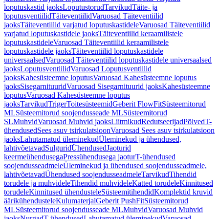
loputuskastid jaoks
Loputustorud
Tarvikud
Täite- ja
loputusventiilid
Täiteventiilid
Varuosad Täiteventiilid
jaoks
Täiteventiilid varjatud loputuskastidele
Varuosad Täiteventiilid
varjatud loputuskastidele jaoks
Täiteventiilid keraamilistele
loputuskastidele
Varuosad Täiteventiilid keraamilistele
loputuskastidele jaoks
Täiteventiilid loputuskastidele
universaalsed
Varuosad Täiteventiilid loputuskastidele universaalsed
jaoks
Loputusventiilid
Varuosad Loputusventiilid
jaoks
Kahesüsteemne loputus
Varuosad Kahesüsteemne loputus
jaoks
Sisegarnituurid
Varuosad Sisegarnituurid jaoks
Kahesüsteemne
loputus
Varuosad Kahesüsteemne loputus
jaoks
Tarvikud
Triger
Toitesüsteemid
Geberit FlowFit
Süsteemitorud
ML
Süsteemitorud soojendusseade ML
Süsteemitorud
SL
Muhvid
Varuosad Muhvid jaoks
Liitmikud
Redutseerijad
Põlved
T-
ühendused
Sees asuv tsirkulatsioon
Varuosad Sees asuv tsirkulatsioon
jaoks
Lahutamatud üleminekud
Üleminekud ja ühendused,
lahtivõetavad
Sulgurid
Ühendused
Jaoturid
keermeühendusega
Pressühendusega jaotur
T-ühendused
soojendusseadmele
Üleminekud ja ühendused soojendusseadmele,
lahtivõetavad
Ühendused soojendusseadmele
Tarvikud
Tihendid
torudele ja muhvidele
Tihendid muhvidele
Katted torudele
Kinnitused
torudele
Kinnitused ühendustele
Süsteemitihendid
Komplektid kruvid
äärikühendustele
Kulumaterjal
Geberit PushFit
Süsteemitorud
ML
Süsteemitorud soojendusseade ML
Muhvid
Varuosad Muhvid
jaoks
Nurgad
T-ühendused
Lahutamatud üleminekud
Varuosad