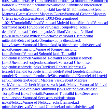
roostevabale terasele jaoks
Tihendid torudele ja muhvidele
Kinnitused
torudele
Kinnitused ühendustele
Varuosad Kinnitused ühendustele
jaoks
Süsteemitihendid
Komplektid kruvid äärikühendustele
Geberit
Mapress C-teras
Geberit Mapress C-teras
Varuosad Geberit Mapress
C-teras jaoks
Süsteemitorud 1.0034
Süsteemitorud
1.0215
Toruniplid
Muhvid
Varuosad Muhvid jaoks
Siirmikud
Varuosad
Siirmikud jaoks
Torupõlved
Varuosad Torupõlved jaoks
T-
detailid
Varuosad T-detailid jaoks
Nelikud
Varuosad Nelikud
jaoks
Üleminekud mittelahtivõetavad
Varuosad Üleminekud
mittelahtivõetavad jaoks
Üleminekud ja ühendused,
lahtivõetavad
Varuosad Üleminekud ja ühendused, lahtivõetavad
jaoks
Kompensaatorid
Varuosad Kompensaatorid
jaoks
Sulgurid
Varuosad Sulgurid jaoks
T-detailid
soojendusseadmele
Varuosad T-detailid soojendusseadmele
jaoks
Ühendused soojendusseadmele
Varuosad Ühendused
soojendusseadmele jaoks
Tarvikud Geberit Mapress C-
terasele
Tihendid torudele ja muhvidele
Katted torudele
Kinnitused
torudele
Kinnitused ühendustele
Süsteemitihendid
Komplektid kruvid
äärikühendustele
Geberit Mapress vask
Geberit Mapress
vask
Varuosad Geberit Mapress vask jaoks
Muhvid
Varuosad Muhvid
jaoks
Siirmikud
Varuosad Siirmikud jaoks
Torupõlved
Varuosad
Torupõlved jaoks
T-detailid
Varuosad T-detailid jaoks
Sees asuv
tsirkulatsioon
Varuosad Sees asuv tsirkulatsioon
jaoks
Nelikud
Varuosad Nelikud jaoks
Üleminekud
mittelahtivõetavad
Varuosad Üleminekud mittelahtivõetavad