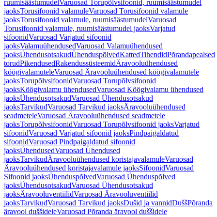
ruumisäästumudel
Varuosad Torupõlvsifoonid, ruumisäästumudel
jaoks
Torusifoonid valamule
Varuosad Torusifoonid valamule
jaoks
Torusifoonid valamule, ruumisäästumudel
Varuosad
Torusifoonid valamule, ruumisäästumudel jaoks
Varjatud
sifoonid
Varuosad Varjatud sifoonid
jaoks
Valamuühendused
Varuosad Valamuühendused
jaoks
Ühendusotsakud
Ühenduspõlved
Katted
Tihendid
Põrandapealsed
torud
Pikendused
Rakendussüsteemid
Äravooluühendused
köögivalamutele
Varuosad Äravooluühendused köögivalamutele
jaoks
Torupõlvsifoonid
Varuosad Torupõlvsifoonid
jaoks
Köögivalamu ühendused
Varuosad Köögivalamu ühendused
jaoks
Ühendusotsakud
Varuosad Ühendusotsakud
jaoks
Tarvikud
Varuosad Tarvikud jaoks
Äravooluühendused
seadmetele
Varuosad Äravooluühendused seadmetele
jaoks
Torupõlvsifoonid
Varuosad Torupõlvsifoonid jaoks
Varjatud
sifoonid
Varuosad Varjatud sifoonid jaoks
Pindpaigaldatud
sifoonid
Varuosad Pindpaigaldatud sifoonid
jaoks
Ühendused
Varuosad Ühendused
jaoks
Tarvikud
Äravooluühendused koristajavalamule
Varuosad
Äravooluühendused koristajavalamule jaoks
Sifoonid
Varuosad
Sifoonid jaoks
Ühenduspõlved
Varuosad Ühenduspõlved
jaoks
Ühendusotsakud
Varuosad Ühendusotsakud
jaoks
Äravooluventiilid
Varuosad Äravooluventiilid
jaoks
Tarvikud
Varuosad Tarvikud jaoks
Dušid ja vannid
Dušš
Põranda
äravool duššidele
Varuosad Põranda äravool duššidele