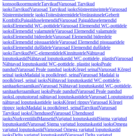
konsoolkoormustele
Tarvikud
Varuosad Tarvikud
jaoks
Tarvikud
Varuosad Tarvikud jaoks
Süsteemiseintele
Varuosad
Süsteemiseintele jaoks
Toitesüsteemidele
Veeärastusele
Geberit
Kombifix
Paigalduselemendid
Varuosad Paigalduselemendid
jaoks
Elemendid WC-pottidele
Varuosad Elemendid WC-pottidele
jaoks
Elemendid valamutele
Varuosad Elemendid valamutele
jaoks
Elemendid bideedele
Varuosad Elemendid bideedele
jaoks
Elemendid pissuaaridele
Varuosad Elemendid pissuaaridele
jaoks
Elemendid duššidele
Varuosad Elemendid duššidele
jaoks
Tarvikud
WC-elementidele
Kinnitustele
Nähtavad
loputuskastid
Nähtavad loputuskastid WC-pottidele, plastist
Varuosad
Nähtavad loputuskastid WC-pottidele, plastist jaoks
Peale
pandud
Varuosad Peale pandud jaoks
Kõrgel seinal
Varuosad Kõrgel
seinal jaoks
Madalal ja poolkõrgel, seinal
Varuosad Madalal ja
poolkõrgel, seinal jaoks
Nähtavad loputuskastid WC-pottidele,
sanitaarkeraamikast
Varuosad Nähtavad loputuskastid WC-pottidele,
sanitaarkeraamikast jaoks
Peale pandud
Varuosad Peale pandud
jaoks
Loputustorud nähtavad loputuskastidele
Varuosad Loputustorud
nähtavad loputuskastidele jaoks
Kõrgel rippuv
Varuosad Kõrgel
rippuv jaoks
Madalal ja poolkõrgel, seinal
Tarvikud
Varuosad
Tarvikud jaoks
Ühendused
Varuosad Ühendused
jaoks
Nurkventiilid
Mansetid
Varjatud loputuskastid
Sigma varjatud
loputuskastid
Varuosad Sigma varjatud loputuskastid jaoks
Omega
varjatud loputuskastid
Varuosad Omega varjatud loputuskastid
jaoks
Delta varjatud loputuskastid
Varuosad Delta varjatud