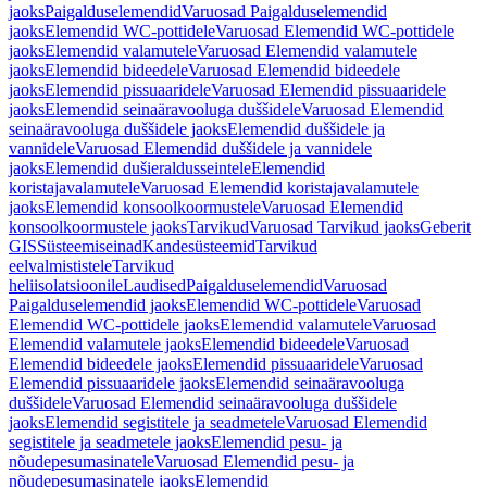
jaoks
Paigalduselemendid
Varuosad Paigalduselemendid
jaoks
Elemendid WC-pottidele
Varuosad Elemendid WC-pottidele
jaoks
Elemendid valamutele
Varuosad Elemendid valamutele
jaoks
Elemendid bideedele
Varuosad Elemendid bideedele
jaoks
Elemendid pissuaaridele
Varuosad Elemendid pissuaaridele
jaoks
Elemendid seinaäravooluga duššidele
Varuosad Elemendid
seinaäravooluga duššidele jaoks
Elemendid duššidele ja
vannidele
Varuosad Elemendid duššidele ja vannidele
jaoks
Elemendid dušieraldusseintele
Elemendid
koristajavalamutele
Varuosad Elemendid koristajavalamutele
jaoks
Elemendid konsoolkoormustele
Varuosad Elemendid
konsoolkoormustele jaoks
Tarvikud
Varuosad Tarvikud jaoks
Geberit
GIS
Süsteemiseinad
Kandesüsteemid
Tarvikud
eelvalmististele
Tarvikud
heliisolatsioonile
Laudised
Paigalduselemendid
Varuosad
Paigalduselemendid jaoks
Elemendid WC-pottidele
Varuosad
Elemendid WC-pottidele jaoks
Elemendid valamutele
Varuosad
Elemendid valamutele jaoks
Elemendid bideedele
Varuosad
Elemendid bideedele jaoks
Elemendid pissuaaridele
Varuosad
Elemendid pissuaaridele jaoks
Elemendid seinaäravooluga
duššidele
Varuosad Elemendid seinaäravooluga duššidele
jaoks
Elemendid segistitele ja seadmetele
Varuosad Elemendid
segistitele ja seadmetele jaoks
Elemendid pesu- ja
nõudepesumasinatele
Varuosad Elemendid pesu- ja
nõudepesumasinatele jaoks
Elemendid