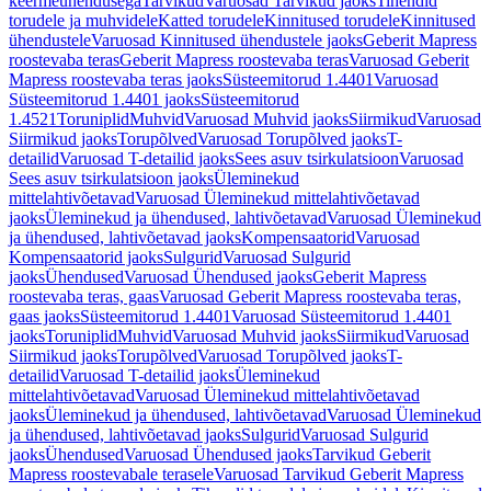
keermeühendusega
Tarvikud
Varuosad Tarvikud jaoks
Tihendid
torudele ja muhvidele
Katted torudele
Kinnitused torudele
Kinnitused
ühendustele
Varuosad Kinnitused ühendustele jaoks
Geberit Mapress
roostevaba teras
Geberit Mapress roostevaba teras
Varuosad Geberit
Mapress roostevaba teras jaoks
Süsteemitorud 1.4401
Varuosad
Süsteemitorud 1.4401 jaoks
Süsteemitorud
1.4521
Toruniplid
Muhvid
Varuosad Muhvid jaoks
Siirmikud
Varuosad
Siirmikud jaoks
Torupõlved
Varuosad Torupõlved jaoks
T-
detailid
Varuosad T-detailid jaoks
Sees asuv tsirkulatsioon
Varuosad
Sees asuv tsirkulatsioon jaoks
Üleminekud
mittelahtivõetavad
Varuosad Üleminekud mittelahtivõetavad
jaoks
Üleminekud ja ühendused, lahtivõetavad
Varuosad Üleminekud
ja ühendused, lahtivõetavad jaoks
Kompensaatorid
Varuosad
Kompensaatorid jaoks
Sulgurid
Varuosad Sulgurid
jaoks
Ühendused
Varuosad Ühendused jaoks
Geberit Mapress
roostevaba teras, gaas
Varuosad Geberit Mapress roostevaba teras,
gaas jaoks
Süsteemitorud 1.4401
Varuosad Süsteemitorud 1.4401
jaoks
Toruniplid
Muhvid
Varuosad Muhvid jaoks
Siirmikud
Varuosad
Siirmikud jaoks
Torupõlved
Varuosad Torupõlved jaoks
T-
detailid
Varuosad T-detailid jaoks
Üleminekud
mittelahtivõetavad
Varuosad Üleminekud mittelahtivõetavad
jaoks
Üleminekud ja ühendused, lahtivõetavad
Varuosad Üleminekud
ja ühendused, lahtivõetavad jaoks
Sulgurid
Varuosad Sulgurid
jaoks
Ühendused
Varuosad Ühendused jaoks
Tarvikud Geberit
Mapress roostevabale terasele
Varuosad Tarvikud Geberit Mapress