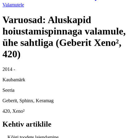
Valamutele
Varuosad: Aluskapid
hoiustamispinnaga valamule,
ühe sahtliga (Geberit Xeno²,
420)
2014 -
Kaubamärk
Seeria
Geberit, Sphinx, Keramag
420, Xeno²
Kehtiv artiklile
Kõigi toodete laiendamine