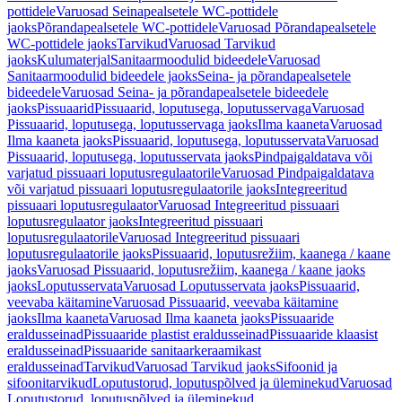
pottidele
Varuosad Seinapealsetele WC-pottidele
jaoks
Põrandapealsetele WC-pottidele
Varuosad Põrandapealsetele
WC-pottidele jaoks
Tarvikud
Varuosad Tarvikud
jaoks
Kulumaterjal
Sanitaarmoodulid bideedele
Varuosad
Sanitaarmoodulid bideedele jaoks
Seina- ja põrandapealsetele
bideedele
Varuosad Seina- ja põrandapealsetele bideedele
jaoks
Pissuaarid
Pissuaarid, loputusega, loputusservaga
Varuosad
Pissuaarid, loputusega, loputusservaga jaoks
Ilma kaaneta
Varuosad
Ilma kaaneta jaoks
Pissuaarid, loputusega, loputusservata
Varuosad
Pissuaarid, loputusega, loputusservata jaoks
Pindpaigaldatava või
varjatud pissuaari loputusregulaatorile
Varuosad Pindpaigaldatava
või varjatud pissuaari loputusregulaatorile jaoks
Integreeritud
pissuaari loputusregulaator
Varuosad Integreeritud pissuaari
loputusregulaator jaoks
Integreeritud pissuaari
loputusregulaatorile
Varuosad Integreeritud pissuaari
loputusregulaatorile jaoks
Pissuaarid, loputusrežiim, kaanega / kaane
jaoks
Varuosad Pissuaarid, loputusrežiim, kaanega / kaane jaoks
jaoks
Loputusservata
Varuosad Loputusservata jaoks
Pissuaarid,
veevaba käitamine
Varuosad Pissuaarid, veevaba käitamine
jaoks
Ilma kaaneta
Varuosad Ilma kaaneta jaoks
Pissuaaride
eraldusseinad
Pissuaaride plastist eraldusseinad
Pissuaaride klaasist
eraldusseinad
Pissuaaride sanitaarkeraamikast
eraldusseinad
Tarvikud
Varuosad Tarvikud jaoks
Sifoonid ja
sifoonitarvikud
Loputustorud, loputuspõlved ja üleminekud
Varuosad
Loputustorud, loputuspõlved ja üleminekud