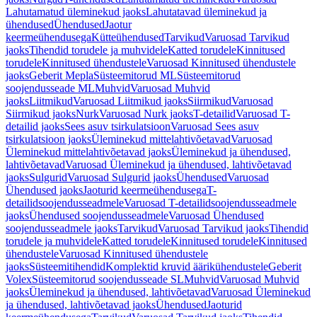
Lahutamatud üleminekud jaoks
Lahutatavad üleminekud ja
ühendused
Ühendused
Jaotur
keermeühendusega
Kütteühendused
Tarvikud
Varuosad Tarvikud
jaoks
Tihendid torudele ja muhvidele
Katted torudele
Kinnitused
torudele
Kinnitused ühendustele
Varuosad Kinnitused ühendustele
jaoks
Geberit Mepla
Süsteemitorud ML
Süsteemitorud
soojendusseade ML
Muhvid
Varuosad Muhvid
jaoks
Liitmikud
Varuosad Liitmikud jaoks
Siirmikud
Varuosad
Siirmikud jaoks
Nurk
Varuosad Nurk jaoks
T-detailid
Varuosad T-
detailid jaoks
Sees asuv tsirkulatsioon
Varuosad Sees asuv
tsirkulatsioon jaoks
Üleminekud mittelahtivõetavad
Varuosad
Üleminekud mittelahtivõetavad jaoks
Üleminekud ja ühendused,
lahtivõetavad
Varuosad Üleminekud ja ühendused, lahtivõetavad
jaoks
Sulgurid
Varuosad Sulgurid jaoks
Ühendused
Varuosad
Ühendused jaoks
Jaoturid keermeühendusega
T-
detailidsoojendusseadmele
Varuosad T-detailidsoojendusseadmele
jaoks
Ühendused soojendusseadmele
Varuosad Ühendused
soojendusseadmele jaoks
Tarvikud
Varuosad Tarvikud jaoks
Tihendid
torudele ja muhvidele
Katted torudele
Kinnitused torudele
Kinnitused
ühendustele
Varuosad Kinnitused ühendustele
jaoks
Süsteemitihendid
Komplektid kruvid äärikühendustele
Geberit
Volex
Süsteemitorud soojendusseade SL
Muhvid
Varuosad Muhvid
jaoks
Üleminekud ja ühendused, lahtivõetavad
Varuosad Üleminekud
ja ühendused, lahtivõetavad jaoks
Ühendused
Jaoturid