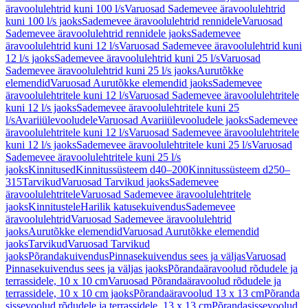
äravoolulehtrid kuni 100 l/s
Varuosad Sademevee äravoolulehtrid
kuni 100 l/s jaoks
Sademevee äravoolulehtrid rennidele
Varuosad
Sademevee äravoolulehtrid rennidele jaoks
Sademevee
äravoolulehtrid kuni 12 l/s
Varuosad Sademevee äravoolulehtrid kuni
12 l/s jaoks
Sademevee äravoolulehtrid kuni 25 l/s
Varuosad
Sademevee äravoolulehtrid kuni 25 l/s jaoks
Aurutõkke
elemendid
Varuosad Aurutõkke elemendid jaoks
Sademevee
äravoolulehtritele kuni 12 l/s
Varuosad Sademevee äravoolulehtritele
kuni 12 l/s jaoks
Sademevee äravoolulehtritele kuni 25
l/s
Avariiülevooludele
Varuosad Avariiülevooludele jaoks
Sademevee
äravoolulehtritele kuni 12 l/s
Varuosad Sademevee äravoolulehtritele
kuni 12 l/s jaoks
Sademevee äravoolulehtritele kuni 25 l/s
Varuosad
Sademevee äravoolulehtritele kuni 25 l/s
jaoks
Kinnitused
Kinnitussüsteem d40–200
Kinnitussüsteem d250–
315
Tarvikud
Varuosad Tarvikud jaoks
Sademevee
äravoolulehtritele
Varuosad Sademevee äravoolulehtritele
jaoks
Kinnitustele
Harilik katusekuivendus
Sademevee
äravoolulehtrid
Varuosad Sademevee äravoolulehtrid
jaoks
Aurutõkke elemendid
Varuosad Aurutõkke elemendid
jaoks
Tarvikud
Varuosad Tarvikud
jaoks
Põrandakuivendus
Pinnasekuivendus sees ja väljas
Varuosad
Pinnasekuivendus sees ja väljas jaoks
Põrandaäravoolud rõdudele ja
terrassidele, 10 x 10 cm
Varuosad Põrandaäravoolud rõdudele ja
terrassidele, 10 x 10 cm jaoks
Põrandaäravoolud 13 x 13 cm
Põranda
sissevoolud rõdudele ja terrassidele, 13 x 13 cm
Põrandasissevoolud