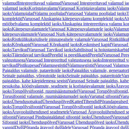
valamud
Integreeritavad valamud
Varuosad Integreeritavad valamud ja
valamud jaoks
Koristajavalamu
Varuosad Koristajavalamu jaoks
Valam
jaoks
Valamujalad
Valamu pooljalad
Varuosad Valamu pooljalad jaoks
T
komplektid
Varuosad Aluskapiga kätepesuvalamu komplektid jaoks
Al
mööbelvalamu komplektid jaoks
Aluskapiga integreeritava valamu ko
jaoks
Kätepesuvalamutele
Varuosad Kätepesuvalamutele jaoks
Valamut
kätepesuvalamutele
Varuosad Nurk-kätepesuvalamutele jaoks
Valamup
jaoks
Ristkülikukujulisele pinnapealsele valamule
Varuosad Ristkülikuk
jaoks
Kõrgkapid
Varuosad Kõrgkapid jaoks
Keskmised kapid
Varuosad
jaoks
Tarvikud
Varuosad Tarvikud jaoks
Sahtlisisud ja hoiustamiskarbi
jaoks
Täiendavad tarvikud
Peeglid ja peeglikapid
Peeglid
Varuosad Peeg
valgustusega
Varuosad Integreeritud valgustusega jaoks
Integreeritud v
tarvikud
Pistikupesad
Valamusegistid
Valamusegistid
Varuosad Valamuse
Paigaldus valamule, patareitoide jaoks
Paigaldus valamule, generaatori
Seinale paigaldus, võrgutoide jaoks
Seinale paigaldus, patareitoide
Varu
paigaldus, kahe käepidemega segisti
Varuosad Seinale paigaldus, kahe
pesukoha, köögivalamute, seadmete ja koristajavalamute jaoks
Äravoo
jaoks
Torupõlvsifoonid, ruumisäästumudel
Varuosad Torupõlvsifoonid,
Torusifoonid valamule, ruumisäästumudel jaoks
Varjatud sifoonid
Varu
jaoks
Ühendusotsakud
Ühenduspõlved
Katted
Tihendid
Põrandapealsed 
jaoks
Torupõlvsifoonid
Varuosad Torupõlvsifoonid jaoks
Köögivalamu
jaoks
Äravooluühendused seadmetele
Varuosad Äravooluühendused se
sifoonid
Varuosad Pindpaigaldatud sifoonid jaoks
Ühendused
Varuosad
Sifoonid jaoks
Ühenduspõlved
Varuosad Ühenduspõlved jaoks
Ühendu
vannid
Dušš
Põranda äravool duššidele
Varuosad Põranda äravool dušši