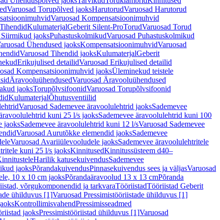
ad Ühenduspõlved jaoks
Tarvikud
Toruklambrid
Kinnitused
ed
Varuosad Torupõlved jaoks
Harutorud
Varuosad Harutorud
atsioonimuhvid
Varuosad Kompensatsioonimuhvid
Tihendid
Kulumaterjal
Geberit Silent-Pro
Torud
Varuosad Torud
Siirmikud jaoks
Puhastuskolmikud
Varuosad Puhastuskolmikud
aruosad Ühendused jaoks
Kompensatsioonimuhvid
Varuosad
hendid
Varuosad Tihendid jaoks
Kulumaterjal
Geberit
nekud
Erikujulised detailid
Varuosad Erikujulised detailid
osad Kompensatsioonimuhvid jaoks
Üleminekud teistele
sid
Äravooluühendused
Varuosad Äravooluühendused
akud jaoks
Torupõlvsifoonid
Varuosad Torupõlvsifoonid
did
Kulumaterjal
Õhutusventiilid
ehtrid
Varuosad Sademevee äravoolulehtrid jaoks
Sademevee
avoolulehtrid kuni 25 l/s jaoks
Sademevee äravoolulehtrid kuni 100
e jaoks
Sademevee äravoolulehtrid kuni 12 l/s
Varuosad Sademevee
endid
Varuosad Aurutõkke elemendid jaoks
Sademevee
dele
Varuosad Avariiülevooludele jaoks
Sademevee äravoolulehtritele
itele kuni 25 l/s jaoks
Kinnitused
Kinnitussüsteem d40–
innitustele
Harilik katusekuivendus
Sademevee
ikud jaoks
Põrandakuivendus
Pinnasekuivendus sees ja väljas
Varuosad
ele, 10 x 10 cm jaoks
Põrandaäravoolud 13 x 13 cm
Põranda
iistad, võrgukomponendid ja tarkvara
Tööriistad
Tööriistad Geberit
tade ühilduvus [1]
Varuosad Pressimistööriistade ühilduvus [1]
jaoks
Kontrollimisvahend
Pressimisseadmed
riistad jaoks
Pressimistööriistad ühilduvus [1]
Varuosad