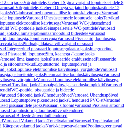
e 12 cm jaoks
Võrgutoitele, Geberit Sigma varjatud loputuskastidele 8
aruosad Võrgutoitele, Geberit Omega varjatud loputuskastidele 12
 jaoks
WC-juhtseadmed pneumaatilise loputuskäivitusega
Varuosad
ele loputusele
Varuosad Ühesüsteemsele loputusele jaoks
Tarvikud
putuse elektroonilise käivitusega
Varuosad WC-juhtseadmed
dulid WC-pottidele jaoks
Seinapealsetele WC-pottidele
Varuosad
ud jaoks
Kulumaterjal
Sanitaarmoodulid bideedele
Varuosad
arid, loputusega, loputusservaga
Varuosad Pissuaarid, loputusega,
servata jaoks
Pindpaigaldatava või varjatud pissuaari
ad Integreeritud pissuaari loputusregulaator jaoks
Integreeritud
sad Pissuaarid, loputusrežiim, kaanega / kaane jaoks
Varuosad Ilma kaaneta jaoks
Pissuaaride eraldusseinad
Pissuaaride
d ja sifoonitarvikud
Loputustorud, loputuspõlved ja
ud jaoks
Loputuse elektroonilise käivitusega, võrgutoide
Varuosad
usega, patareitoide jaoks
Pneumaatilise loputuskäivitusega
Varuosad
ivitusega, võrgutoide
Varuosad Loputuse elektroonilise käivitusega,
ruosad Tarvikud jaoks
Uuspaigaldus- ja asenduskomplektid
Varuosad
hendid
WC-pottide, pissuaaride ja bideede
Varuosad Sifoonid jaoks
Ühenduspõlved
Varuosad Ühenduspõlved
uosad Loputuspõlve pikendused jaoks
Ühendused PVC-st
Varuosad
ed pissuaaridele jaoks
Pissuaari sifoonid
Varuosad Pissuaari sifoonid
uosad Loputustoru ja loputuspõlve pikendused
Varuosad Bideede äravooluühendused
ud
Varuosad Valamud jaoks
Topeltvalamud
Varuosad Topeltvalamud
d Kätepesuvalamud jaoks
Nurk-kätepesuvalamud
Poolintegreeritavad