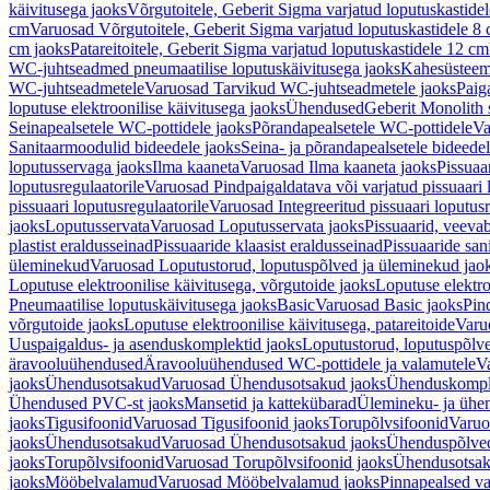
käivitusega jaoks
Võrgutoitele, Geberit Sigma varjatud loputuskastide
cm
Varuosad Võrgutoitele, Geberit Sigma varjatud loputuskastidele 8
cm jaoks
Patareitoitele, Geberit Sigma varjatud loputuskastidele 12 cm
WC-juhtseadmed pneumaatilise loputuskäivitusega jaoks
Kahesüsteems
WC-juhtseadmetele
Varuosad Tarvikud WC-juhtseadmetele jaoks
Paig
loputuse elektroonilise käivitusega jaoks
Ühendused
Geberit Monolith 
Seinapealsetele WC-pottidele jaoks
Põrandapealsetele WC-pottidele
Va
Sanitaarmoodulid bideedele jaoks
Seina- ja põrandapealsetele bideede
loputusservaga jaoks
Ilma kaaneta
Varuosad Ilma kaaneta jaoks
Pissuaa
loputusregulaatorile
Varuosad Pindpaigaldatava või varjatud pissuaari l
pissuaari loputusregulaatorile
Varuosad Integreeritud pissuaari loputusr
jaoks
Loputusservata
Varuosad Loputusservata jaoks
Pissuaarid, veeva
plastist eraldusseinad
Pissuaaride klaasist eraldusseinad
Pissuaaride san
üleminekud
Varuosad Loputustorud, loputuspõlved ja üleminekud jao
Loputuse elektroonilise käivitusega, võrgutoide jaoks
Loputuse elektro
Pneumaatilise loputuskäivitusega jaoks
Basic
Varuosad Basic jaoks
Pin
võrgutoide jaoks
Loputuse elektroonilise käivitusega, patareitoide
Varuo
Uuspaigaldus- ja asenduskomplektid jaoks
Loputustorud, loputuspõlv
äravooluühendused
Äravooluühendused WC-pottidele ja valamutele
V
jaoks
Ühendusotsakud
Varuosad Ühendusotsakud jaoks
Ühenduskompl
Ühendused PVC-st jaoks
Mansetid ja kattekübarad
Ülemineku- ja ühen
jaoks
Tigusifoonid
Varuosad Tigusifoonid jaoks
Torupõlvsifoonid
Varuo
jaoks
Ühendusotsakud
Varuosad Ühendusotsakud jaoks
Ühenduspõlve
jaoks
Torupõlvsifoonid
Varuosad Torupõlvsifoonid jaoks
Ühendusotsa
jaoks
Mööbelvalamud
Varuosad Mööbelvalamud jaoks
Pinnapealsed v