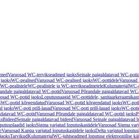
dmed
Varuosad WC-tervikseadmed jaoks
Seinale paigaldatavad WC-poti
 jaoks
WC-pealised
Varuosad WC-pealised jaoks
WC-pottidele
Varuosad 
WC-pealistele
WC-pealistele ja WC-tervikseadmetele
Kulumaterjal
WC-po
andale paigaldatavad WC-potid
Varuosad Põrandale paigaldatavad WC-
osad WC-potid jaoks
Loputuspaagid WC-pottidele, sanitaarkeraamikast
s
WC-potid kõrgendatud
Varuosad WC-potid kõrgendatud jaoks
WC-poti
ad jaoks
WC-poti prill-lauad
Varuosad WC-poti prill-lauad jaoks
WC-potid
ldatavad WC-potid
Varuosad Põrandale paigaldatavad WC-potid jaoks
P
ks
Bideed
Seinale paigaldatavad bideed
Varuosad Seinale paigaldatavad b
utusplaadid jaoks
Sigma varjatud loputuskastidele
Varuosad Sigma varja
e
Varuosad Kappa varjatud loputuskastidele jaoks
Delta varjatud loputus
jaoks
Tarvikud
Kulumaterjal
WC-juhtseadmed loputuse elektroonilise kä