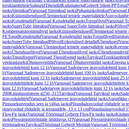
materjalidele
Varuosad Üleminekud teistele materjalidele jaoks
Äravoo
toruklambritele
Sulgurid
Tihendid
Kulumaterjal
Geberit Silent-PP
Torud
jaoks
Siirmikud
Varuosad Siirmikud jaoks
Puhastuskolmikud
Varuosad 
jaoks
Küünisühendused
Üleminekud teistele materjalidele
Äravooluühe
jaoks
Kujudetailid
Varuosad Kujudetailid jaoks
Torupõlved
Varuosad To
jaoks
SuperTube liitmikud
Varuosad SuperTube liitmikud jaoks
Põlved
Kompensatsioonimuhvid jaoks
Küünisühendused
Üleminekud teistele 
PE
Torud
Kujudetailid
Varuosad Kujudetailid jaoks
Torupõlved
Harutor
jaoks
SuperTube liitmikud
Põlved
Erikujulised detailid
Ühendused
Varuo
materjalidele
Varuosad Üleminekud teistele materjalidele jaoks
Keerme
jaoks
Ühenduspõlved
Varuosad Ühenduspõlved jaoks
Ühendusmuhvid
jaoks
Tigusifoonid
Varuosad Tigusifoonid jaoks
Tarvikud
Toruklambrid
veeärastuseks
Õhutusventiilid
Varuosad Õhutusventiilid jaoks
Energia t
äravoolulehtrid kuni 12 l/s
Varuosad Sademevee äravoolulehtrid kuni 1
l/s
Varuosad Sademevee äravoolulehtrid kuni 100 l/s jaoks
Sademevee ä
äravoolulehtrid kuni 12 l/s jaoks
Sademevee äravoolulehtrid kuni 25 l/
äravoolulehtritele kuni 12 l/s
Varuosad Sademevee äravoolulehtritele ku
kuni 12 l/s
Varuosad Sademevee äravoolulehtritele kuni 12 l/s jaoks
Sa
200
Kinnitussüsteem d250–315
Tarvikud
Varuosad Tarvikud jaoks
Sade
äravoolulehtrid
Varuosad Sademevee äravoolulehtrid jaoks
Aurutõkke 
Pinnasekuivendus sees ja väljas jaoks
Põrandaäravoolud rõdudele ja te
sissevoolud rõdudele ja terrassidele, 13 x 13 cm
Põrandasissevoolud 1
FlowFit jaoks
Varuosad Tööriistad Geberit FlowFit jaoks jaoks
Käsipre
jaoks
Pressimistööriistade ühilduvus [2]
Varuosad Pressimistööriistade 
tööriistadega
Tarvikud
Tööriistad Geberit Meplale
Varuosad Tööriistad 