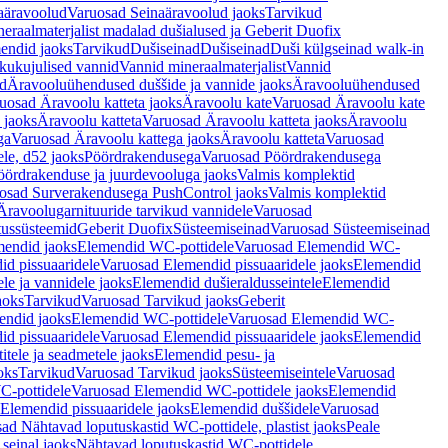
aäravoolud
Varuosad Seinaäravoolud jaoks
Tarvikud
eraalmaterjalist madalad dušialused ja Geberit Duofix
endid jaoks
Tarvikud
Dušiseinad
Dušiseinad
Duši külgseinad walk-in
ikukujulised vannid
Vannid mineraalmaterjalist
Vannid
ud
Äravooluühendused duššide ja vannide jaoks
Äravooluühendused
uosad Äravoolu katteta jaoks
Äravoolu kate
Varuosad Äravoolu kate
 jaoks
Äravoolu katteta
Varuosad Äravoolu katteta jaoks
Äravoolu
ga
Varuosad Äravoolu kattega jaoks
Äravoolu katteta
Varuosad
le, d52 jaoks
Pöördrakendusega
Varuosad Pöördrakendusega
ördrakenduse ja juurdevooluga jaoks
Valmis komplektid
osad Surverakendusega PushControl jaoks
Valmis komplektid
Äravoolugarnituuride tarvikud vannidele
Varuosad
utussüsteemid
Geberit Duofix
Süsteemiseinad
Varuosad Süsteemiseinad
mendid jaoks
Elemendid WC-pottidele
Varuosad Elemendid WC-
id pissuaaridele
Varuosad Elemendid pissuaaridele jaoks
Elemendid
le ja vannidele jaoks
Elemendid dušieraldusseintele
Elemendid
aoks
Tarvikud
Varuosad Tarvikud jaoks
Geberit
endid jaoks
Elemendid WC-pottidele
Varuosad Elemendid WC-
id pissuaaridele
Varuosad Elemendid pissuaaridele jaoks
Elemendid
tele ja seadmetele jaoks
Elemendid pesu- ja
oks
Tarvikud
Varuosad Tarvikud jaoks
Süsteemiseintele
Varuosad
-pottidele
Varuosad Elemendid WC-pottidele jaoks
Elemendid
Elemendid pissuaaridele jaoks
Elemendid duššidele
Varuosad
ad Nähtavad loputuskastid WC-pottidele, plastist jaoks
Peale
seinal jaoks
Nähtavad loputuskastid WC-pottidele,