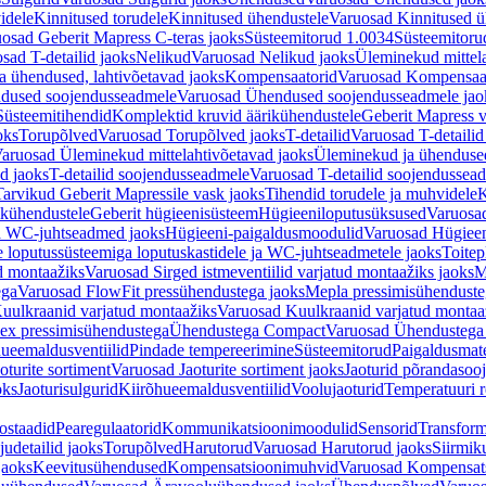
idele
Kinnitused torudele
Kinnitused ühendustele
Varuosad Kinnitused ü
osad Geberit Mapress C-teras jaoks
Süsteemitorud 1.0034
Süsteemitoru
sad T-detailid jaoks
Nelikud
Varuosad Nelikud jaoks
Üleminekud mittel
 ühendused, lahtivõetavad jaoks
Kompensaatorid
Varuosad Kompensaat
dused soojendusseadmele
Varuosad Ühendused soojendusseadmele jao
Süsteemitihendid
Komplektid kruvid äärikühendustele
Geberit Mapress 
oks
Torupõlved
Varuosad Torupõlved jaoks
T-detailid
Varuosad T-detailid
aruosad Üleminekud mittelahtivõetavad jaoks
Üleminekud ja ühendused
d jaoks
T-detailid soojendusseadmele
Varuosad T-detailid soojendussea
arvikud Geberit Mapressile vask jaoks
Tihendid torudele ja muhvidele
K
ikühendustele
Geberit hügieenisüsteem
Hügieeniloputusüksused
Varuosa
ja WC-juhtseadmed jaoks
Hügieeni-paigaldusmoodulid
Varuosad Hügieen
e loputussüsteemiga loputuskastidele ja WC-juhtseadmetele jaoks
Toitep
ud montaažiks
Varuosad Sirged istmeventiilid varjatud montaažiks jaoks
M
ega
Varuosad FlowFit pressühendustega jaoks
Mepla pressimisühendust
uulkraanid varjatud montaažiks
Varuosad Kuulkraanid varjatud montaa
ex pressimisühendustega
Ühendustega Compact
Varuosad Ühendustega
ueemaldusventiilid
Pindade tempereerimine
Süsteemitorud
Paigaldusmate
oturite sortiment
Varuosad Jaoturite sortiment jaoks
Jaoturid põrandasoo
oks
Jaoturisulgurid
Kiirõhueemaldusventiilid
Voolujaoturid
Temperatuuri 
ostaadid
Pearegulaatorid
Kommunikatsioonimoodulid
Sensorid
Transform
udetailid jaoks
Torupõlved
Harutorud
Varuosad Harutorud jaoks
Siirmik
jaoks
Keevitusühendused
Kompensatsioonimuhvid
Varuosad Kompensat