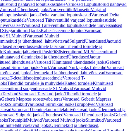
tustorud nähtavad loputuskastidele
Varuosad Loputustorud nähtavad
Varuosad Ühendused jaoks
Nurkventiilid
Mansetid
Varjatud
d loputuskastid jaoks
Delta varjatud loputuskastid
Varuosad Delta
oputuskastidele
Varuosad Täiteventiilid varjatud loputuskastidele
universaalsed
Varuosad Täiteventiilid loputuskastidele universaalsed
 Sisegarnituurid jaoks
Kahesüsteemne loputus
Varuosad
rud SL
Muhvid
Varuosad Muhvid
eminekud ja ühendused, lahtivõetavad
Sulgurid
Ühendused
Jaoturid
dused soojendusseadmele
Tarvikud
Tihendid torudele ja
le
Kulumaterjal
Geberit PushFit
Süsteemitorud ML
Süsteemitorud
ahutatavad üleminekud ja ühendused
Ühendused
Jaotur
itused ühendustele
Varuosad Kinnitused ühendustele jaoks
Geberit
uosad Siirmikud jaoks
Nurk
Varuosad Nurk jaoks
T-detailid
Varuosad
tivõetavad jaoks
Üleminekud ja ühendused, lahtivõetavad
Varuosad
usega
T-detailidsoojendusseadmele
Varuosad T-
aoks
Tihendid torudele ja muhvidele
Katted torudele
Kinnitused
steemitorud soojendusseade SL
Muhvid
Varuosad Muhvid
a
Tarvikud
Varuosad Tarvikud jaoks
Tihendid torudele ja
s
Geberit Mapress roostevaba teras
Varuosad Geberit Mapress
jaoks
Siirmikud
Varuosad Siirmikud jaoks
Torupõlved
Varuosad
etavad
Varuosad Üleminekud mittelahtivõetavad jaoks
Üleminekud ja
aruosad Sulgurid jaoks
Ühendused
Varuosad Ühendused jaoks
Geberit
aoks
Toruniplid
Muhvid
Varuosad Muhvid jaoks
Siirmikud
Varuosad
d mittelahtivõetavad jaoks
Üleminekud ja ühendused,
s
Tarvikud Geberit Mapress roostevabale terasele
Varuosad Tarvikud