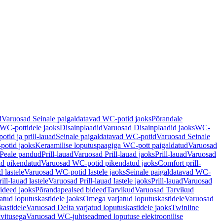
d
Varuosad Seinale paigaldatavad WC-potid jaoks
Põrandale
WC-pottidele jaoks
Disainplaadid
Varuosad Disainplaadid jaoks
WC-
tid ja prill-lauad
Seinale paigaldatavad WC-potid
Varuosad Seinale
potid jaoks
Keraamilise loputuspaagiga WC-pott paigaldatud
Varuosad
Peale pandud
Prill-lauad
Varuosad Prill-lauad jaoks
Prill-lauad
Varuosad
d pikendatud
Varuosad WC-potid pikendatud jaoks
Comfort prill-
 lastele
Varuosad WC-potid lastele jaoks
Seinale paigaldatavad WC-
rill-lauad lastele
Varuosad Prill-lauad lastele jaoks
Prill-lauad
Varuosad
ideed jaoks
Põrandapealsed bideed
Tarvikud
Varuosad Tarvikud
tud loputuskastidele jaoks
Omega varjatud loputuskastidele
Varuosad
kastidele
Varuosad Delta varjatud loputuskastidele jaoks
Twinline
ivitusega
Varuosad WC-juhtseadmed loputuse elektroonilise