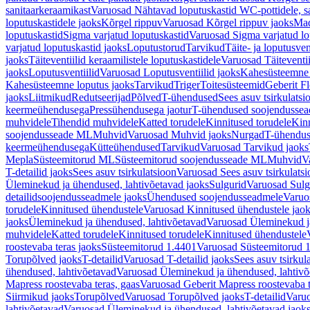
sanitaarkeraamikast
Varuosad Nähtavad loputuskastid WC-pottidele, sa
loputuskastidele jaoks
Kõrgel rippuv
Varuosad Kõrgel rippuv jaoks
Mad
loputuskastid
Sigma varjatud loputuskastid
Varuosad Sigma varjatud lo
varjatud loputuskastid jaoks
Loputustorud
Tarvikud
Täite- ja loputusven
jaoks
Täiteventiilid keraamilistele loputuskastidele
Varuosad Täiteventii
jaoks
Loputusventiilid
Varuosad Loputusventiilid jaoks
Kahesüsteemne 
Kahesüsteemne loputus jaoks
Tarvikud
Triger
Toitesüsteemid
Geberit F
jaoks
Liitmikud
Redutseerijad
Põlved
T-ühendused
Sees asuv tsirkulatsi
keermeühendusega
Pressühendusega jaotur
T-ühendused soojendusse
muhvidele
Tihendid muhvidele
Katted torudele
Kinnitused torudele
Kinn
soojendusseade ML
Muhvid
Varuosad Muhvid jaoks
Nurgad
T-ühendu
keermeühendusega
Kütteühendused
Tarvikud
Varuosad Tarvikud jaoks
Mepla
Süsteemitorud ML
Süsteemitorud soojendusseade ML
Muhvid
V
T-detailid jaoks
Sees asuv tsirkulatsioon
Varuosad Sees asuv tsirkulatsi
Üleminekud ja ühendused, lahtivõetavad jaoks
Sulgurid
Varuosad Sulg
detailidsoojendusseadmele jaoks
Ühendused soojendusseadmele
Varuo
torudele
Kinnitused ühendustele
Varuosad Kinnitused ühendustele jao
jaoks
Üleminekud ja ühendused, lahtivõetavad
Varuosad Üleminekud ja
muhvidele
Katted torudele
Kinnitused torudele
Kinnitused ühendustele
roostevaba teras jaoks
Süsteemitorud 1.4401
Varuosad Süsteemitorud 1
Torupõlved jaoks
T-detailid
Varuosad T-detailid jaoks
Sees asuv tsirkul
ühendused, lahtivõetavad
Varuosad Üleminekud ja ühendused, lahtivõ
Mapress roostevaba teras, gaas
Varuosad Geberit Mapress roostevaba t
Siirmikud jaoks
Torupõlved
Varuosad Torupõlved jaoks
T-detailid
Varuo
lahtivõetavad
Varuosad Üleminekud ja ühendused, lahtivõetavad jaok