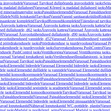
a äravooludele
Varuosad Tarvikud dušipõranda äravooludele jaoks
Sein
ja madalad dušialused
Varuosad Kõrged ja madalad dušialused jaoks
Min
d mineraalmaterjalist jaoks
Paigalduselemendid
Varuosad Paigalduselem
uššidele
Nišši hoiukastid
Tarvikud
Vannid
Vannid sanitaarakrüülist
Ristkül
einaankrute komplektid
Tarvikud
Remondikomplektid
Täiendavad tarvik
s
Äravoolu kattega
Varuosad Äravoolu kattega jaoks
Äravoolu katteta
Var
d dušialustele, d62 jaoks
Äravoolu kattega
Varuosad Äravoolu kattega
90
Varuosad Äravooluühendused dušialustele, d90 jaoks
Äravoolu katte
avooluühendused vannidele, d52
Varuosad Äravooluühendused vannide
d pöördrakendusele jaoks
Pöördrakenduse ja juurdevooluga
Varuosad Pö
akendusele ja juurdevoolule jaoks
Surverakendusega PushControl
Varu
ndusele PushControl jaoks
Ventiilkorgiga
Varuosad Ventiilkorgiga jaoks
ruosad Varjatud torukatkesti jaoks
Veeühendused
Installatsiooni- ja lop
kud
Varuosad Tarvikud jaoks
Paigalduselemendid
Varuosad Paigaldusele
jaoks
Elemendid bideedele
Varuosad Elemendid bideedele jaoks
Elemend
ele jaoks
Elemendid duššidele ja vannidele
Varuosad Elemendid duššide
mendid konsoolkoormustele
Varuosad Elemendid konsoolkoormustele j
heliisolatsioonile
Laudised
Paigalduselemendid
Varuosad Paigalduselem
jaoks
Elemendid bideedele
Varuosad Elemendid bideedele jaoks
Elemend
ele jaoks
Elemendid segistitele ja seadmetele
Varuosad Elemendid segisti
le jaoks
Elemendid konsoolkoormustele
Tarvikud
Varuosad Tarvikud ja
ix
Paigalduselemendid
Varuosad Paigalduselemendid jaoks
Elemendid WC
Varuosad Elemendid bideedele jaoks
Elemendid pissuaaridele
Varuosad 
avad loputuskastid
Nähtavad loputuskastid WC-pottidele, plastist
Varuos
inal jaoks
Madalal ja poolkõrgel, seinal
Varuosad Madalal ja poolkõrgel, 