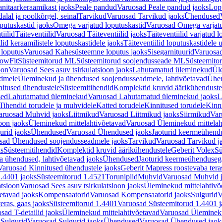
nitaarkeraamikast jaoks
Peale pandud
Varuosad Peale pandud jaoks
Lopu
alal ja poolkõrgel, seinal
Tarvikud
Varuosad Tarvikud jaoks
Ühendused
putuskastid jaoks
Omega varjatud loputuskastid
Varuosad Omega varjatu
tiilid
Täiteventiilid
Varuosad Täiteventiilid jaoks
Täiteventiilid varjatud l
lid keraamilistele loputuskastidele jaoks
Täiteventiilid loputuskastidele 
loputus
Varuosad Kahesüsteemne loputus jaoks
Sisegarnituurid
Varuosad
lowFit
Süsteemitorud ML
Süsteemitorud soojendusseade ML
Süsteemito
oon
Varuosad Sees asuv tsirkulatsioon jaoks
Lahutamatud üleminekud
Ül
admele
Üleminekud ja ühendused soojendusseadmele, lahtivõetavad
Ühen
itused ühendustele
Süsteemitihendid
Komplektid kruvid äärikühenduste
sed
Lahutamatud üleminekud
Varuosad Lahutamatud üleminekud jaoks
L
Tihendid torudele ja muhvidele
Katted torudele
Kinnitused torudele
Kinn
aruosad Muhvid jaoks
Liitmikud
Varuosad Liitmikud jaoks
Siirmikud
Var
oon jaoks
Üleminekud mittelahtivõetavad
Varuosad Üleminekud mittelah
urid jaoks
Ühendused
Varuosad Ühendused jaoks
Jaoturid keermeühend
sad Ühendused soojendusseadmele jaoks
Tarvikud
Varuosad Tarvikud j
ks
Süsteemitihendid
Komplektid kruvid äärikühendustele
Geberit Volex
Sü
 ühendused, lahtivõetavad jaoks
Ühendused
Jaoturid keermeühenduseg
Varuosad Kinnitused ühendustele jaoks
Geberit Mapress roostevaba tera
.4401 jaoks
Süsteemitorud 1.4521
Toruniplid
Muhvid
Varuosad Muhvid 
atsioon
Varuosad Sees asuv tsirkulatsioon jaoks
Üleminekud mittelahtivõ
etavad jaoks
Kompensaatorid
Varuosad Kompensaatorid jaoks
Sulgurid
V
eras, gaas jaoks
Süsteemitorud 1.4401
Varuosad Süsteemitorud 1.4401 j
sad T-detailid jaoks
Üleminekud mittelahtivõetavad
Varuosad Ülemineku
s
Sulgurid
Varuosad Sulgurid jaoks
Ühendused
Varuosad Ühendused jaok