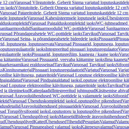
le 12 cm
Varuosad Võrgutoitele, Geberit Sigma varjatud loputuskastidel
 cm jaoks
Võrgutoitele, Geberit Omega varjatud loputuskastidele 12 cm
V
Varuosad Patareitoitele, Geberit Sigma varjatud loputuskastidele 12 cm
ele loputusele
Varuosad Kahesüsteemsele loputusele jaoks
Ühesüsteems
alduskomplektid
Varuosad Paigalduskomplektid jaoks
WC-juhtseadmed lo
sanitaarmoodulid
Sanitaarmoodulid WC-pottidele
Varuosad Sanitaarmoo
ruosad Põrandapealsetele WC-pottidele jaoks
Tarvikud
Varuosad Tarvik
le
Varuosad Seina- ja põrandapealsetele bideedele jaoks
Pissuaarid
Pissua
rid, loputusega, loputusservata
Varuosad Pissuaarid, loputusega, loputus
oputusregulaatorile jaoks
Integreeritud pissuaari loputusregulaator
Varuos
egulaatorile jaoks
Pissuaarid, loputusrežiim, kaanega / kaane jaoks
Varuo
ba käitamine
Varuosad Pissuaarid, veevaba käitamine jaoks
Ilma kaaneta
itaarkeraamikast eraldusseinad
Tarvikud
Varuosad Tarvikud jaoks
Sifooni
ks
Kinnitusmaterjal
Pissuaari loputusregulaatorid
Varjatud
Varuosad Varjat
onilise käivitusega, patareitoide
Varuosad Loputuse elektroonilise käivit
dpaigaldatud
Varuosad Pindpaigaldatud jaoks
Loputuse elektroonilise kä
sad Loputuse elektroonilise käivitusega, patareitoide jaoks
Tarvikud
Va
ed ja üleminekud
Katteplaadid
Integreeritud juhtnupud
Käsitsemise abiva
aruosad Äravooluühendused WC-pottidele ja valamutele jaoks
Sifoonid
ektid
Varuosad Ühenduskomplektid jaoks
Loputuspõlve pikendused
Var
dusdetailid
Äravooluühendused pissuaaridele
Varuosad Äravooluühendus
sad Torupõlvsifoonid jaoks
Loputustoru ja loputuspõlve pikendused
Var
d
Varuosad Ühenduspõlved jaoks
Mansetid
Bideede äravooluühendused
kud
Ühenduspõlved
Katted
Ühendused
Tihendid
Pesuplats
Valamud
Valam
alamud
Varuosad Pinnapealsed valamud jaoks
Kätepesuvalamud
Varuosa