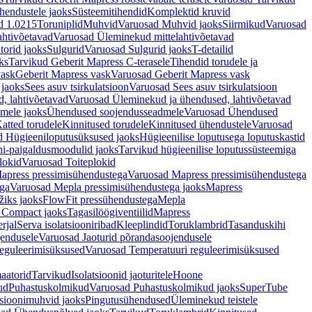
hendustele jaoks
Süsteemitihendid
Komplektid kruvid
d 1.0215
Toruniplid
Muhvid
Varuosad Muhvid jaoks
Siirmikud
Varuosad
ahtivõetavad
Varuosad Üleminekud mittelahtivõetavad
orid jaoks
Sulgurid
Varuosad Sulgurid jaoks
T-detailid
ks
Tarvikud Geberit Mapress C-terasele
Tihendid torudele ja
vask
Geberit Mapress vask
Varuosad Geberit Mapress vask
 jaoks
Sees asuv tsirkulatsioon
Varuosad Sees asuv tsirkulatsioon
, lahtivõetavad
Varuosad Üleminekud ja ühendused, lahtivõetavad
dmele jaoks
Ühendused soojendusseadmele
Varuosad Ühendused
atted torudele
Kinnitused torudele
Kinnitused ühendustele
Varuosad
d Hügieeniloputusüksused jaoks
Hügieenilise loputusega loputuskastid
i-paigaldusmoodulid jaoks
Tarvikud hügieenilise loputussüsteemiga
lokid
Varuosad Toiteplokid
apress pressimisühendustega
Varuosad Mapress pressimisühendustega
ega
Varuosad Mepla pressimisühendustega jaoks
Mapress
žiks jaoks
FlowFit pressühendustega
Mepla
 Compact jaoks
Tagasilöögiventiilid
Mapress
rjal
Serva isolatsiooniribad
Kleeplindid
Toruklambrid
Tasanduskihi
jendusele
Varuosad Jaoturid põrandasoojendusele
reguleerimisüksused
Varuosad Temperatuuri reguleerimisüksused
aatorid
Tarvikud
Isolatsioonid jaoturitele
Hoone
ud
Puhastuskolmikud
Varuosad Puhastuskolmikud jaoks
SuperTube
sioonimuhvid jaoks
Pingutusühendused
Üleminekud teistele