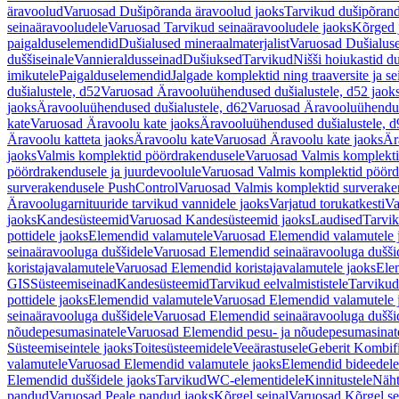
äravoolud
Varuosad Dušipõranda äravoolud jaoks
Tarvikud dušipõrand
seinaäravooludele
Varuosad Tarvikud seinaäravooludele jaoks
Kõrged 
paigalduselemendid
Dušialused mineraalmaterjalist
Varuosad Dušialuse
duššiseinale
Vannieraldusseinad
Dušiuksed
Tarvikud
Nišši hoiukastid d
imikutele
Paigalduselemendid
Jalgade komplektid ning traaversite ja s
dušialustele, d52
Varuosad Äravooluühendused dušialustele, d52 jaok
jaoks
Äravooluühendused dušialustele, d62
Varuosad Äravooluühenduse
kate
Varuosad Äravoolu kate jaoks
Äravooluühendused dušialustele, d
Äravoolu katteta jaoks
Äravoolu kate
Varuosad Äravoolu kate jaoks
Är
jaoks
Valmis komplektid pöördrakendusele
Varuosad Valmis komplekti
pöördrakendusele ja juurdevoolule
Varuosad Valmis komplektid pöördr
surverakendusele PushControl
Varuosad Valmis komplektid surverake
Äravoolugarnituuride tarvikud vannidele jaoks
Varjatud torukatkesti
Va
jaoks
Kandesüsteemid
Varuosad Kandesüsteemid jaoks
Laudised
Tarvi
pottidele jaoks
Elemendid valamutele
Varuosad Elemendid valamutele 
seinaäravooluga duššidele
Varuosad Elemendid seinaäravooluga duššid
koristajavalamutele
Varuosad Elemendid koristajavalamutele jaoks
Ele
GIS
Süsteemiseinad
Kandesüsteemid
Tarvikud eelvalmististele
Tarvikud 
pottidele jaoks
Elemendid valamutele
Varuosad Elemendid valamutele 
seinaäravooluga duššidele
Varuosad Elemendid seinaäravooluga duššid
nõudepesumasinatele
Varuosad Elemendid pesu- ja nõudepesumasinate
Süsteemiseintele jaoks
Toitesüsteemidele
Veeärastusele
Geberit Kombif
valamutele
Varuosad Elemendid valamutele jaoks
Elemendid bideedele
Elemendid duššidele jaoks
Tarvikud
WC-elementidele
Kinnitustele
Näht
pandud
Varuosad Peale pandud jaoks
Kõrgel seinal
Varuosad Kõrgel se