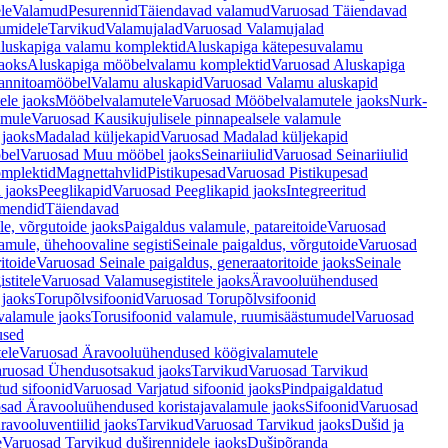
le
Valamud
Pesurennid
Täiendavad valamud
Varuosad Täiendavad
umidele
Tarvikud
Valamujalad
Varuosad Valamujalad
luskapiga valamu komplektid
Aluskapiga kätepesuvalamu
aoks
Aluskapiga mööbelvalamu komplektid
Varuosad Aluskapiga
annitoamööbel
Valamu aluskapid
Varuosad Valamu aluskapid
ele jaoks
Mööbelvalamutele
Varuosad Mööbelvalamutele jaoks
Nurk-
amule
Varuosad Kausikujulisele pinnapealsele valamule
 jaoks
Madalad küljekapid
Varuosad Madalad küljekapid
bel
Varuosad Muu mööbel jaoks
Seinariiulid
Varuosad Seinariiulid
omplektid
Magnettahvlid
Pistikupesad
Varuosad Pistikupesad
 jaoks
Peeglikapid
Varuosad Peeglikapid jaoks
Integreeritud
emendid
Täiendavad
e, võrgutoide jaoks
Paigaldus valamule, patareitoide
Varuosad
amule, ühehoovaline segisti
Seinale paigaldus, võrgutoide
Varuosad
itoide
Varuosad Seinale paigaldus, generaatoritoide jaoks
Seinale
stitele
Varuosad Valamusegistitele jaoks
Äravooluühendused
jaoks
Torupõlvsifoonid
Varuosad Torupõlvsifoonid
valamule jaoks
Torusifoonid valamule, ruumisäästumudel
Varuosad
used
ele
Varuosad Äravooluühendused köögivalamutele
ruosad Ühendusotsakud jaoks
Tarvikud
Varuosad Tarvikud
tud sifoonid
Varuosad Varjatud sifoonid jaoks
Pindpaigaldatud
sad Äravooluühendused koristajavalamule jaoks
Sifoonid
Varuosad
avooluventiilid jaoks
Tarvikud
Varuosad Tarvikud jaoks
Dušid ja
e
Varuosad Tarvikud duširennidele jaoks
Dušipõranda