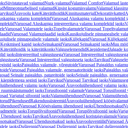
oks
Süvistatavad valamud
Nurk-valamud
Valamud Comfort
Valamud laste
ud
Mitmeotstarbelised valamud
Kipsist kogumisvalamu
Valamud klassiru
arvikud
Äravoolu kate
Käterätihoidik
Kinnitusmaterjal
Dekoratiivkatted
A
uskapiga valamu komplektid
Varuosad Aluskapiga valamu komplektid j
mplektid
Varuosad Aluskapiga integreeritava valamu komplektid jaoks
V
ele
Varuosad Valamutele jaoks
Topeltvalamutele
Varuosad Topeltvalamut
laadid
Varuosad Valamuplaadid jaoks
Kausikujulisele pinnapealsele val
ujulisele pinnapealsele valamule jaoks
Küljekapid
Varuosad Küljekapid
 Keskmised kapid jaoks
Seinakapid
Varuosad Seinakapid jaoks
Muu möö
d
Käterätihoidik ja käterätikonks
Valguselemendid
Käepidemed
Jalgade k
lid jaoks
Integreeritud valgustusega
Varuosad Integreeritud valgustusega
algustuseta
Varuosad Integreeritud valgustuseta jaoks
Tarvikud
Valgusel
gistid jaoks
Paigaldus valamule, võrgutoide
Varuosad Paigaldus valamul
toide
Varuosad Paigaldus valamule, generaatoritoide jaoks
Paigaldus val
osad Seinale paigaldus, patareitoide jaoks
Seinale paigaldus, generaator
 käepidemega segisti jaoks
Tarvikud
Varuosad Tarvikud jaoks
Valamusegi
luühendused valamu jaoks
Varuosad Äravooluühendused valamu jaoks 
 ruumisäästumudel jaoks
Torusifoonid valamule
Varuosad Torusifoonid 
osad Varjatud sifoonid jaoks
Valamuühendused
Varuosad Valamuühend
torud
Pikendused
Rakendussüsteemid
Äravooluühendused köögivalamut
 ühendused
Varuosad Köögivalamu ühendused jaoks
Ühendusotsakud
Va
admetele jaoks
Torupõlvsifoonid
Varuosad Torupõlvsifoonid jaoks
Varja
 Ühendused jaoks
Tarvikud
Äravooluühendused koristajavalamule
Varuo
sotsakud
Varuosad Ühendusotsakud jaoks
Äravooluventiilid
Varuosad Är
dele jaoks
Duširennid
Varuosad Duširennid jaoks
Tarvikud duširennidel