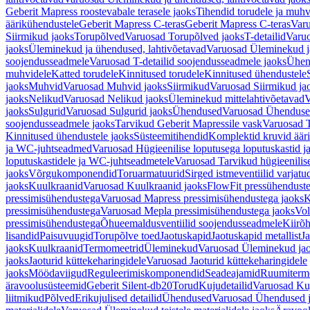
Geberit Mapress roostevabale terasele jaoks
Tihendid torudele ja muhv
äärikühendustele
Geberit Mapress C-teras
Geberit Mapress C-teras
Varu
Siirmikud jaoks
Torupõlved
Varuosad Torupõlved jaoks
T-detailid
Varuo
jaoks
Üleminekud ja ühendused, lahtivõetavad
Varuosad Üleminekud ja
soojendusseadmele
Varuosad T-detailid soojendusseadmele jaoks
Ühen
muhvidele
Katted torudele
Kinnitused torudele
Kinnitused ühendustele
jaoks
Muhvid
Varuosad Muhvid jaoks
Siirmikud
Varuosad Siirmikud ja
jaoks
Nelikud
Varuosad Nelikud jaoks
Üleminekud mittelahtivõetavad
V
jaoks
Sulgurid
Varuosad Sulgurid jaoks
Ühendused
Varuosad Ühenduse
soojendusseadmele jaoks
Tarvikud Geberit Mapressile vask
Varuosad T
Kinnitused ühendustele jaoks
Süsteemitihendid
Komplektid kruvid äär
ja WC-juhtseadmed
Varuosad Hügieenilise loputusega loputuskastid 
loputuskastidele ja WC-juhtseadmetele
Varuosad Tarvikud hügieenilis
jaoks
Võrgukomponendid
Toruarmatuurid
Sirged istmeventiilid varjat
jaoks
Kuulkraanid
Varuosad Kuulkraanid jaoks
FlowFit pressühendust
pressimisühendustega
Varuosad Mapress pressimisühendustega jaoks
K
pressimisühendustega
Varuosad Mepla pressimisühendustega jaoks
Vol
pressimisühendustega
Õhueemaldusventiilid soojendusseadmele
Kiirõh
lisandid
Paisuvuugid
Torupõlve toed
Jaotuskapid
Jaotuskapid metallist
Ja
jaoks
Kuulkraanid
Termomeetrid
Üleminekud
Varuosad Üleminekud ja
jaoks
Jaoturid küttekeharingidele
Varuosad Jaoturid küttekeharingidele
jaoks
Möödaviigud
Reguleerimiskomponendid
Seadeajamid
Ruumiterm
äravoolusüsteemid
Geberit Silent-db20
Torud
Kujudetailid
Varuosad Kuj
liitmikud
Põlved
Erikujulised detailid
Ühendused
Varuosad Ühendused 