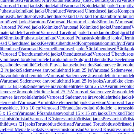
luühendused
Varuosad Äravooluühendused jaoks
Ühenduspõlved
Varuos
Varuosad Torud jaoks
Kujudetailid
Varuosad Kujudetailid jaoks
Torupõlv
Puhastuskolmikud jaoks
Ühendused
Varuosad Ühendused jaoks
Kompens
ndused
Ühenduspõlved
Ühendusotsakud
Tarvikud
Toruklambrid
Sulgurid
rupõlved jaoks
Harutorud
Varuosad Harutorud jaoks
Siirmikud
Varuosad 
Varuosad Põlved jaoks
Kolmikud
Varuosad Kolmikud jaoks
Ühendused
V
materjalidele
Tarvikud
Varuosad Tarvikud jaoks
Toruklambrid
Sulgurid
Ti
ud
Siirmikud
Puhastuskolmikud
Varuosad Puhastuskolmikud jaoks
Ülemi
sad Ühendused jaoks
Keevitusühendused
Kompensatsioonimuhvid
Varu
ühendused
Varuosad Keermeühendused jaoks
Äärikühendused
Äärikpuk
Varuosad Ühendusmuhvid jaoks
Ühendusotsakud
Varuosad Ühendusots
Kinnitused toruklambritele
Torukandurid
Sulgurid
Tihendid
Kaitseelemen
agasihoideventiilid
Geberit Pluvia katusekuivendus
Sademevee äravoolul
2 l/s jaoks
Sademevee äravoolulehtrid kuni 25 l/s
Varuosad Sademevee är
ravoolulehtrid rennidele
Varuosad Sademevee äravoolulehtrid rennidel
s
Varuosad Sademevee äravoolulehtrid kuni 25 l/s jaoks
Aurutõkke elem
ni 12 l/s jaoks
Sademevee äravoolulehtritele kuni 25 l/s
Avariiülevoolu
demevee äravoolulehtritele kuni 25 l/s
Varuosad Sademevee äravoolulehtr
mevee äravoolulehtritele
Varuosad Sademevee äravoolulehtritele jaoks
K
elemendid
Varuosad Aurutõkke elemendid jaoks
Tarvikud
Varuosad Tarv
rrassidele, 10 x 10 cm
Varuosad Põrandaäravoolud rõdudele ja terrassid
5 x 15 cm
Varuosad Põrandasissevoolud 15 x 15 cm jaoks
Tarvikud
Töör
ssimistööriistad
Varuosad Käsipressimistööriistad jaoks
Pressimistööriis
ühilduvus [2] jaoks
Torutöötlustööriistad
Varuosad Torutöötlustööriistad 
Geberit Meplale jaoks
Käsipressimistööriistad
Varuosad Käsipressimistöö