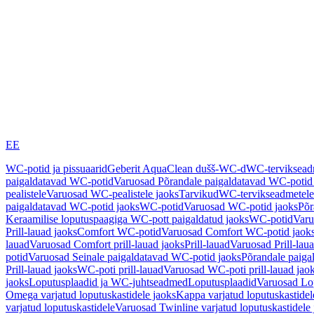
EE
WC-potid ja pissuaarid
Geberit AquaClean dušš-WC-d
WC-terviksea
paigaldatavad WC-potid
Varuosad Põrandale paigaldatavad WC-potid
pealistele
Varuosad WC-pealistele jaoks
Tarvikud
WC-tervikseadmetele
paigaldatavad WC-potid jaoks
WC-potid
Varuosad WC-potid jaoks
Põr
Keraamilise loputuspaagiga WC-pott paigaldatud jaoks
WC-potid
Varu
Prill-lauad jaoks
Comfort WC-potid
Varuosad Comfort WC-potid jaok
lauad
Varuosad Comfort prill-lauad jaoks
Prill-lauad
Varuosad Prill-lau
potid
Varuosad Seinale paigaldatavad WC-potid jaoks
Põrandale paiga
Prill-lauad jaoks
WC-poti prill-lauad
Varuosad WC-poti prill-lauad jao
jaoks
Loputusplaadid ja WC-juhtseadmed
Loputusplaadid
Varuosad Lop
Omega varjatud loputuskastidele jaoks
Kappa varjatud loputuskastidel
varjatud loputuskastidele
Varuosad Twinline varjatud loputuskastidele 