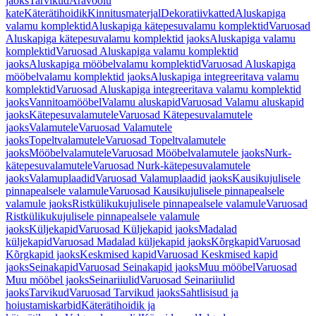
jaoks
Tarvikud
Äravoolu
kate
Käterätihoidik
Kinnitusmaterjal
Dekoratiivkatted
Aluskapiga
valamu komplektid
Aluskapiga kätepesuvalamu komplektid
Varuosad
Aluskapiga kätepesuvalamu komplektid jaoks
Aluskapiga valamu
komplektid
Varuosad Aluskapiga valamu komplektid
jaoks
Aluskapiga mööbelvalamu komplektid
Varuosad Aluskapiga
mööbelvalamu komplektid jaoks
Aluskapiga integreeritava valamu
komplektid
Varuosad Aluskapiga integreeritava valamu komplektid
jaoks
Vannitoamööbel
Valamu aluskapid
Varuosad Valamu aluskapid
jaoks
Kätepesuvalamutele
Varuosad Kätepesuvalamutele
jaoks
Valamutele
Varuosad Valamutele
jaoks
Topeltvalamutele
Varuosad Topeltvalamutele
jaoks
Mööbelvalamutele
Varuosad Mööbelvalamutele jaoks
Nurk-
kätepesuvalamutele
Varuosad Nurk-kätepesuvalamutele
jaoks
Valamuplaadid
Varuosad Valamuplaadid jaoks
Kausikujulisele
pinnapealsele valamule
Varuosad Kausikujulisele pinnapealsele
valamule jaoks
Ristkülikukujulisele pinnapealsele valamule
Varuosad
Ristkülikukujulisele pinnapealsele valamule
jaoks
Küljekapid
Varuosad Küljekapid jaoks
Madalad
küljekapid
Varuosad Madalad küljekapid jaoks
Kõrgkapid
Varuosad
Kõrgkapid jaoks
Keskmised kapid
Varuosad Keskmised kapid
jaoks
Seinakapid
Varuosad Seinakapid jaoks
Muu mööbel
Varuosad
Muu mööbel jaoks
Seinariiulid
Varuosad Seinariiulid
jaoks
Tarvikud
Varuosad Tarvikud jaoks
Sahtlisisud ja
hoiustamiskarbid
Käterätihoidik ja