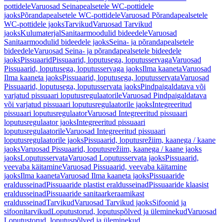
pottidele
Varuosad Seinapealsetele WC-pottidele
jaoks
Põrandapealsetele WC-pottidele
Varuosad Põrandapealsetele
WC-pottidele jaoks
Tarvikud
Varuosad Tarvikud
jaoks
Kulumaterjal
Sanitaarmoodulid bideedele
Varuosad
Sanitaarmoodulid bideedele jaoks
Seina- ja põrandapealsetele
bideedele
Varuosad Seina- ja põrandapealsetele bideedele
jaoks
Pissuaarid
Pissuaarid, loputusega, loputusservaga
Varuosad
Pissuaarid, loputusega, loputusservaga jaoks
Ilma kaaneta
Varuosad
Ilma kaaneta jaoks
Pissuaarid, loputusega, loputusservata
Varuosad
Pissuaarid, loputusega, loputusservata jaoks
Pindpaigaldatava või
varjatud pissuaari loputusregulaatorile
Varuosad Pindpaigaldatava
või varjatud pissuaari loputusregulaatorile jaoks
Integreeritud
pissuaari loputusregulaator
Varuosad Integreeritud pissuaari
loputusregulaator jaoks
Integreeritud pissuaari
loputusregulaatorile
Varuosad Integreeritud pissuaari
loputusregulaatorile jaoks
Pissuaarid, loputusrežiim, kaanega / kaane
jaoks
Varuosad Pissuaarid, loputusrežiim, kaanega / kaane jaoks
jaoks
Loputusservata
Varuosad Loputusservata jaoks
Pissuaarid,
veevaba käitamine
Varuosad Pissuaarid, veevaba käitamine
jaoks
Ilma kaaneta
Varuosad Ilma kaaneta jaoks
Pissuaaride
eraldusseinad
Pissuaaride plastist eraldusseinad
Pissuaaride klaasist
eraldusseinad
Pissuaaride sanitaarkeraamikast
eraldusseinad
Tarvikud
Varuosad Tarvikud jaoks
Sifoonid ja
sifoonitarvikud
Loputustorud, loputuspõlved ja üleminekud
Varuosad
Loputustorud, loputuspõlved ja üleminekud