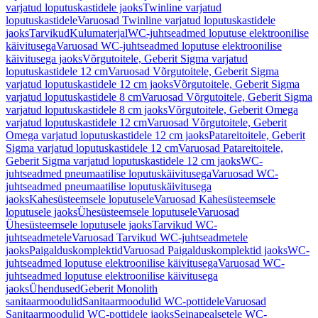
varjatud loputuskastidele jaoks
Twinline varjatud
loputuskastidele
Varuosad Twinline varjatud loputuskastidele
jaoks
Tarvikud
Kulumaterjal
WC-juhtseadmed loputuse elektroonilise
käivitusega
Varuosad WC-juhtseadmed loputuse elektroonilise
käivitusega jaoks
Võrgutoitele, Geberit Sigma varjatud
loputuskastidele 12 cm
Varuosad Võrgutoitele, Geberit Sigma
varjatud loputuskastidele 12 cm jaoks
Võrgutoitele, Geberit Sigma
varjatud loputuskastidele 8 cm
Varuosad Võrgutoitele, Geberit Sigma
varjatud loputuskastidele 8 cm jaoks
Võrgutoitele, Geberit Omega
varjatud loputuskastidele 12 cm
Varuosad Võrgutoitele, Geberit
Omega varjatud loputuskastidele 12 cm jaoks
Patareitoitele, Geberit
Sigma varjatud loputuskastidele 12 cm
Varuosad Patareitoitele,
Geberit Sigma varjatud loputuskastidele 12 cm jaoks
WC-
juhtseadmed pneumaatilise loputuskäivitusega
Varuosad WC-
juhtseadmed pneumaatilise loputuskäivitusega
jaoks
Kahesüsteemsele loputusele
Varuosad Kahesüsteemsele
loputusele jaoks
Ühesüsteemsele loputusele
Varuosad
Ühesüsteemsele loputusele jaoks
Tarvikud WC-
juhtseadmetele
Varuosad Tarvikud WC-juhtseadmetele
jaoks
Paigalduskomplektid
Varuosad Paigalduskomplektid jaoks
WC-
juhtseadmed loputuse elektroonilise käivitusega
Varuosad WC-
juhtseadmed loputuse elektroonilise käivitusega
jaoks
Ühendused
Geberit Monolith
sanitaarmoodulid
Sanitaarmoodulid WC-pottidele
Varuosad
Sanitaarmoodulid WC-pottidele jaoks
Seinapealsetele WC-