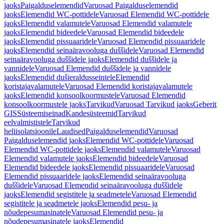
jaoks
Paigalduselemendid
Varuosad Paigalduselemendid
jaoks
Elemendid WC-pottidele
Varuosad Elemendid WC-pottidele
jaoks
Elemendid valamutele
Varuosad Elemendid valamutele
jaoks
Elemendid bideedele
Varuosad Elemendid bideedele
jaoks
Elemendid pissuaaridele
Varuosad Elemendid pissuaaridele
jaoks
Elemendid seinaäravooluga duššidele
Varuosad Elemendid
seinaäravooluga duššidele jaoks
Elemendid duššidele ja
vannidele
Varuosad Elemendid duššidele ja vannidele
jaoks
Elemendid dušieraldusseintele
Elemendid
koristajavalamutele
Varuosad Elemendid koristajavalamutele
jaoks
Elemendid konsoolkoormustele
Varuosad Elemendid
konsoolkoormustele jaoks
Tarvikud
Varuosad Tarvikud jaoks
Geberit
GIS
Süsteemiseinad
Kandesüsteemid
Tarvikud
eelvalmististele
Tarvikud
heliisolatsioonile
Laudised
Paigalduselemendid
Varuosad
Paigalduselemendid jaoks
Elemendid WC-pottidele
Varuosad
Elemendid WC-pottidele jaoks
Elemendid valamutele
Varuosad
Elemendid valamutele jaoks
Elemendid bideedele
Varuosad
Elemendid bideedele jaoks
Elemendid pissuaaridele
Varuosad
Elemendid pissuaaridele jaoks
Elemendid seinaäravooluga
duššidele
Varuosad Elemendid seinaäravooluga duššidele
jaoks
Elemendid segistitele ja seadmetele
Varuosad Elemendid
segistitele ja seadmetele jaoks
Elemendid pesu- ja
nõudepesumasinatele
Varuosad Elemendid pesu- ja
nõudepesumasinatele jaoks
Elemendid