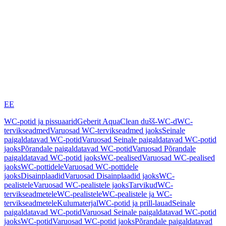
EE
WC-potid ja pissuaarid
Geberit AquaClean dušš-WC-d
WC-
tervikseadmed
Varuosad WC-tervikseadmed jaoks
Seinale
paigaldatavad WC-potid
Varuosad Seinale paigaldatavad WC-potid
jaoks
Põrandale paigaldatavad WC-potid
Varuosad Põrandale
paigaldatavad WC-potid jaoks
WC-pealised
Varuosad WC-pealised
jaoks
WC-pottidele
Varuosad WC-pottidele
jaoks
Disainplaadid
Varuosad Disainplaadid jaoks
WC-
pealistele
Varuosad WC-pealistele jaoks
Tarvikud
WC-
tervikseadmetele
WC-pealistele
WC-pealistele ja WC-
tervikseadmetele
Kulumaterjal
WC-potid ja prill-lauad
Seinale
paigaldatavad WC-potid
Varuosad Seinale paigaldatavad WC-potid
jaoks
WC-potid
Varuosad WC-potid jaoks
Põrandale paigaldatavad