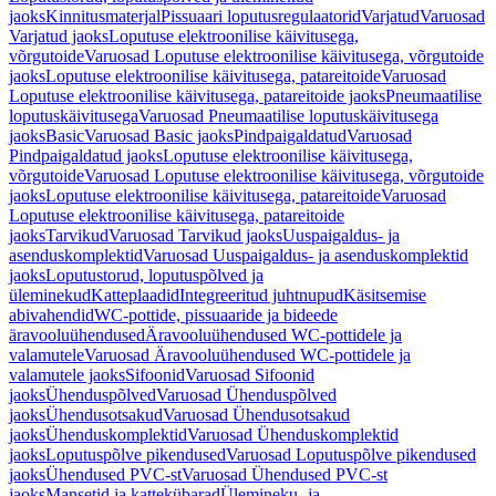
jaoks
Kinnitusmaterjal
Pissuaari loputusregulaatorid
Varjatud
Varuosad
Varjatud jaoks
Loputuse elektroonilise käivitusega,
võrgutoide
Varuosad Loputuse elektroonilise käivitusega, võrgutoide
jaoks
Loputuse elektroonilise käivitusega, patareitoide
Varuosad
Loputuse elektroonilise käivitusega, patareitoide jaoks
Pneumaatilise
loputuskäivitusega
Varuosad Pneumaatilise loputuskäivitusega
jaoks
Basic
Varuosad Basic jaoks
Pindpaigaldatud
Varuosad
Pindpaigaldatud jaoks
Loputuse elektroonilise käivitusega,
võrgutoide
Varuosad Loputuse elektroonilise käivitusega, võrgutoide
jaoks
Loputuse elektroonilise käivitusega, patareitoide
Varuosad
Loputuse elektroonilise käivitusega, patareitoide
jaoks
Tarvikud
Varuosad Tarvikud jaoks
Uuspaigaldus- ja
asenduskomplektid
Varuosad Uuspaigaldus- ja asenduskomplektid
jaoks
Loputustorud, loputuspõlved ja
üleminekud
Katteplaadid
Integreeritud juhtnupud
Käsitsemise
abivahendid
WC-pottide, pissuaaride ja bideede
äravooluühendused
Äravooluühendused WC-pottidele ja
valamutele
Varuosad Äravooluühendused WC-pottidele ja
valamutele jaoks
Sifoonid
Varuosad Sifoonid
jaoks
Ühenduspõlved
Varuosad Ühenduspõlved
jaoks
Ühendusotsakud
Varuosad Ühendusotsakud
jaoks
Ühenduskomplektid
Varuosad Ühenduskomplektid
jaoks
Loputuspõlve pikendused
Varuosad Loputuspõlve pikendused
jaoks
Ühendused PVC-st
Varuosad Ühendused PVC-st
jaoks
Mansetid ja kattekübarad
Ülemineku- ja