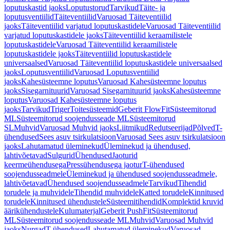
loputuskastid jaoks
Loputustorud
Tarvikud
Täite- ja
loputusventiilid
Täiteventiilid
Varuosad Täiteventiilid
jaoks
Täiteventiilid varjatud loputuskastidele
Varuosad Täiteventiilid
varjatud loputuskastidele jaoks
Täiteventiilid keraamilistele
loputuskastidele
Varuosad Täiteventiilid keraamilistele
loputuskastidele jaoks
Täiteventiilid loputuskastidele
universaalsed
Varuosad Täiteventiilid loputuskastidele universaalsed
jaoks
Loputusventiilid
Varuosad Loputusventiilid
jaoks
Kahesüsteemne loputus
Varuosad Kahesüsteemne loputus
jaoks
Sisegarnituurid
Varuosad Sisegarnituurid jaoks
Kahesüsteemne
loputus
Varuosad Kahesüsteemne loputus
jaoks
Tarvikud
Triger
Toitesüsteemid
Geberit FlowFit
Süsteemitorud
ML
Süsteemitorud soojendusseade ML
Süsteemitorud
SL
Muhvid
Varuosad Muhvid jaoks
Liitmikud
Redutseerijad
Põlved
T-
ühendused
Sees asuv tsirkulatsioon
Varuosad Sees asuv tsirkulatsioon
jaoks
Lahutamatud üleminekud
Üleminekud ja ühendused,
lahtivõetavad
Sulgurid
Ühendused
Jaoturid
keermeühendusega
Pressühendusega jaotur
T-ühendused
soojendusseadmele
Üleminekud ja ühendused soojendusseadmele,
lahtivõetavad
Ühendused soojendusseadmele
Tarvikud
Tihendid
torudele ja muhvidele
Tihendid muhvidele
Katted torudele
Kinnitused
torudele
Kinnitused ühendustele
Süsteemitihendid
Komplektid kruvid
äärikühendustele
Kulumaterjal
Geberit PushFit
Süsteemitorud
ML
Süsteemitorud soojendusseade ML
Muhvid
Varuosad Muhvid
jaoks
Nurgad
T-ühendused
Lahutamatud üleminekud
Varuosad