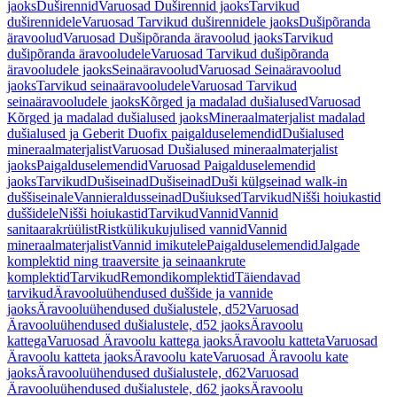
jaoks
Duširennid
Varuosad Duširennid jaoks
Tarvikud
duširennidele
Varuosad Tarvikud duširennidele jaoks
Dušipõranda
äravoolud
Varuosad Dušipõranda äravoolud jaoks
Tarvikud
dušipõranda äravooludele
Varuosad Tarvikud dušipõranda
äravooludele jaoks
Seinaäravoolud
Varuosad Seinaäravoolud
jaoks
Tarvikud seinaäravooludele
Varuosad Tarvikud
seinaäravooludele jaoks
Kõrged ja madalad dušialused
Varuosad
Kõrged ja madalad dušialused jaoks
Mineraalmaterjalist madalad
dušialused ja Geberit Duofix paigalduselemendid
Dušialused
mineraalmaterjalist
Varuosad Dušialused mineraalmaterjalist
jaoks
Paigalduselemendid
Varuosad Paigalduselemendid
jaoks
Tarvikud
Dušiseinad
Dušiseinad
Duši külgseinad walk-in
duššiseinale
Vannieraldusseinad
Dušiuksed
Tarvikud
Nišši hoiukastid
duššidele
Nišši hoiukastid
Tarvikud
Vannid
Vannid
sanitaarakrüülist
Ristkülikukujulised vannid
Vannid
mineraalmaterjalist
Vannid imikutele
Paigalduselemendid
Jalgade
komplektid ning traaversite ja seinaankrute
komplektid
Tarvikud
Remondikomplektid
Täiendavad
tarvikud
Äravooluühendused duššide ja vannide
jaoks
Äravooluühendused dušialustele, d52
Varuosad
Äravooluühendused dušialustele, d52 jaoks
Äravoolu
kattega
Varuosad Äravoolu kattega jaoks
Äravoolu katteta
Varuosad
Äravoolu katteta jaoks
Äravoolu kate
Varuosad Äravoolu kate
jaoks
Äravooluühendused dušialustele, d62
Varuosad
Äravooluühendused dušialustele, d62 jaoks
Äravoolu