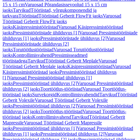
15 x 15 cm
Varuosad Põrandasissevoolud 15 x 15 cm
jaoks
Tarvikud
Tööriistad, võrgukomponendid ja
tarkvara
Tööriistad
Tööriistad Geberit FlowFit jaoks
Varuosad
Tööriistad Geberit FlowFit jaoks
jaoks
Käsipressimistööriistad
Varuosad Käsipressimistööriistad
jaoks
Pressimistööriistade ühilduvus [1]
Varuosad Pressimistööriistade
ühilduvus [1] jaoks
Pressimistööriistade ühilduvus [2]
Varuosad
Pressimistööriistade ühilduvus [2]
jaoks
Torutöötlustööriistad
Varuosad Torutöötlustööriistad
jaoks
Kontrollimisvahend
Pressimisseadmed
tööriistadega
Tarvikud
Tööriistad Geberit Meplale
Varuosad
Tööriistad Geberit Meplale jaoks
Käsipressimistööriistad
Varuosad
Käsipressimistööriistad jaoks
Pressimistööriistad ühilduvus
[1]
Varuosad Pressimistööriistad ühilduvus [1]
jaoks
Pressimistööriistad ühilduvus [2]
Varuosad Pressimistööriistad
ühilduvus [2] jaoks
Toortöötlus-tööriistad
Varuosad Toortöötlus-
tööriistad jaoks
Survekorgid
Kontrollimisvahendid
Tarvikud
Tööriistad
Geberit Volexile
Varuosad Tööriistad Geberit Volexile
jaoks
Pressimistööriistad ühilduvus [2]
Varuosad Pressimistööriistad
ühilduvus [2] jaoks
Toortöötlus-tööriistad
Varuosad Toortöötlus-
tööriistad jaoks
Kontrollimisvahend
Tarvikud
Tööriistad Geberit
Mapressile
Varuosad Tööriistad Geberit Mapressile
jaoks
Pressimistööriistad ühilduvus [1]
Varuosad Pressimistööriistad
ühilduvus [1] jaoks
Pressimistööriistad ühilduvus [2]
Varuosad
Pressimistööriistad ühilduvus [2] jaoks
Pressimistööriistad ühilduvus