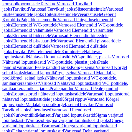
konsoolkoormustele
Tarvikud
Varuosad Tarvikud
jaoks
Tarvikud
Varuosad Tarvikud jaoks
Süsteemiseintele
Varuosad
Süsteemiseintele jaoks
Toitesüsteemidele
Veeärastusele
Geberit
Kombifix
Paigalduselemendid
Varuosad Paigalduselemendid
jaoks
Elemendid WC-pottidele
Varuosad Elemendid WC-pottidele
jaoks
Elemendid valamutele
Varuosad Elemendid valamutele
jaoks
Elemendid bideedele
Varuosad Elemendid bideedele
jaoks
Elemendid pissuaaridele
Varuosad Elemendid pissuaaridele
jaoks
Elemendid duššidele
Varuosad Elemendid duššidele
jaoks
Tarvikud
WC-elementidele
Kinnitustele
Nähtavad
loputuskastid
Nähtavad loputuskastid WC-pottidele, plastist
Varuosad
Nähtavad loputuskastid WC-pottidele, plastist jaoks
Peale
pandud
Varuosad Peale pandud jaoks
Kõrgel seinal
Varuosad Kõrgel
seinal jaoks
Madalal ja poolkõrgel, seinal
Varuosad Madalal ja
poolkõrgel, seinal jaoks
Nähtavad loputuskastid WC-pottidele,
sanitaarkeraamikast
Varuosad Nähtavad loputuskastid WC-pottidele,
sanitaarkeraamikast jaoks
Peale pandud
Varuosad Peale pandud
jaoks
Loputustorud nähtavad loputuskastidele
Varuosad Loputustorud
nähtavad loputuskastidele jaoks
Kõrgel rippuv
Varuosad Kõrgel
rippuv jaoks
Madalal ja poolkõrgel, seinal
Tarvikud
Varuosad
Tarvikud jaoks
Ühendused
Varuosad Ühendused
jaoks
Nurkventiilid
Mansetid
Varjatud loputuskastid
Sigma varjatud
loputuskastid
Varuosad Sigma varjatud loputuskastid jaoks
Omega
varjatud loputuskastid
Varuosad Omega varjatud loputuskastid
jaoks
Delta varjatud loputuskastid
Varuosad Delta varjatud