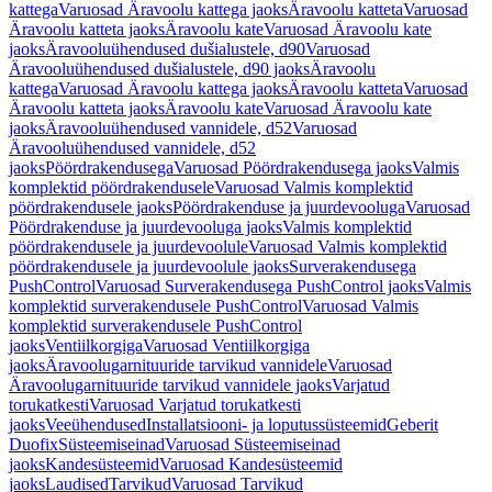
kattega
Varuosad Äravoolu kattega jaoks
Äravoolu katteta
Varuosad
Äravoolu katteta jaoks
Äravoolu kate
Varuosad Äravoolu kate
jaoks
Äravooluühendused dušialustele, d90
Varuosad
Äravooluühendused dušialustele, d90 jaoks
Äravoolu
kattega
Varuosad Äravoolu kattega jaoks
Äravoolu katteta
Varuosad
Äravoolu katteta jaoks
Äravoolu kate
Varuosad Äravoolu kate
jaoks
Äravooluühendused vannidele, d52
Varuosad
Äravooluühendused vannidele, d52
jaoks
Pöördrakendusega
Varuosad Pöördrakendusega jaoks
Valmis
komplektid pöördrakendusele
Varuosad Valmis komplektid
pöördrakendusele jaoks
Pöördrakenduse ja juurdevooluga
Varuosad
Pöördrakenduse ja juurdevooluga jaoks
Valmis komplektid
pöördrakendusele ja juurdevoolule
Varuosad Valmis komplektid
pöördrakendusele ja juurdevoolule jaoks
Surverakendusega
PushControl
Varuosad Surverakendusega PushControl jaoks
Valmis
komplektid surverakendusele PushControl
Varuosad Valmis
komplektid surverakendusele PushControl
jaoks
Ventiilkorgiga
Varuosad Ventiilkorgiga
jaoks
Äravoolugarnituuride tarvikud vannidele
Varuosad
Äravoolugarnituuride tarvikud vannidele jaoks
Varjatud
torukatkesti
Varuosad Varjatud torukatkesti
jaoks
Veeühendused
Installatsiooni- ja loputussüsteemid
Geberit
Duofix
Süsteemiseinad
Varuosad Süsteemiseinad
jaoks
Kandesüsteemid
Varuosad Kandesüsteemid
jaoks
Laudised
Tarvikud
Varuosad Tarvikud