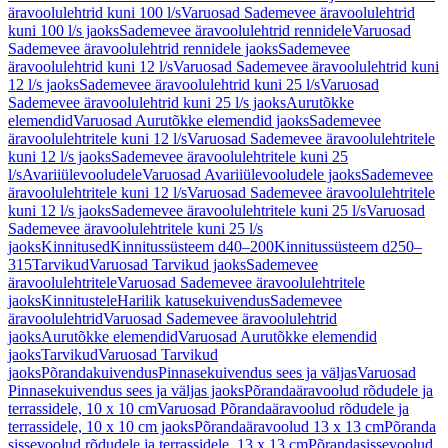
äravoolulehtrid kuni 100 l/s
Varuosad Sademevee äravoolulehtrid
kuni 100 l/s jaoks
Sademevee äravoolulehtrid rennidele
Varuosad
Sademevee äravoolulehtrid rennidele jaoks
Sademevee
äravoolulehtrid kuni 12 l/s
Varuosad Sademevee äravoolulehtrid kuni
12 l/s jaoks
Sademevee äravoolulehtrid kuni 25 l/s
Varuosad
Sademevee äravoolulehtrid kuni 25 l/s jaoks
Aurutõkke
elemendid
Varuosad Aurutõkke elemendid jaoks
Sademevee
äravoolulehtritele kuni 12 l/s
Varuosad Sademevee äravoolulehtritele
kuni 12 l/s jaoks
Sademevee äravoolulehtritele kuni 25
l/s
Avariiülevooludele
Varuosad Avariiülevooludele jaoks
Sademevee
äravoolulehtritele kuni 12 l/s
Varuosad Sademevee äravoolulehtritele
kuni 12 l/s jaoks
Sademevee äravoolulehtritele kuni 25 l/s
Varuosad
Sademevee äravoolulehtritele kuni 25 l/s
jaoks
Kinnitused
Kinnitussüsteem d40–200
Kinnitussüsteem d250–
315
Tarvikud
Varuosad Tarvikud jaoks
Sademevee
äravoolulehtritele
Varuosad Sademevee äravoolulehtritele
jaoks
Kinnitustele
Harilik katusekuivendus
Sademevee
äravoolulehtrid
Varuosad Sademevee äravoolulehtrid
jaoks
Aurutõkke elemendid
Varuosad Aurutõkke elemendid
jaoks
Tarvikud
Varuosad Tarvikud
jaoks
Põrandakuivendus
Pinnasekuivendus sees ja väljas
Varuosad
Pinnasekuivendus sees ja väljas jaoks
Põrandaäravoolud rõdudele ja
terrassidele, 10 x 10 cm
Varuosad Põrandaäravoolud rõdudele ja
terrassidele, 10 x 10 cm jaoks
Põrandaäravoolud 13 x 13 cm
Põranda
sissevoolud rõdudele ja terrassidele, 13 x 13 cm
Põrandasissevoolud