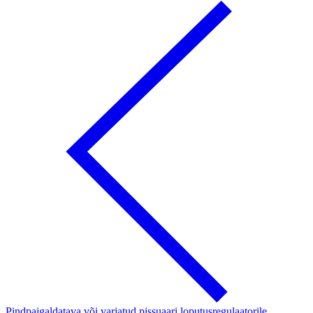
Pindpaigaldatava või varjatud pissuaari loputusregulaatorile