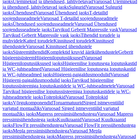
jaoks
Üleminekud ja ühendused, lahtivõetavad
Varuosad Üleminekud
ja ühendused, lahtivõetavad jaoks
Sulgurid
Varuosad Sulgurid
jaoks
Ühendused
Varuosad Ühendused jaoks
T-detailid
soojendusseadmele
Varuosad T-detailid soojendusseadmele
jaoks
Ühendused soojendusseadmele
Varuosad Ühendused
soojendusseadmele jaoks
Tarvikud Geberit Mapressile vask
Varuosad
Tarvikud Geberit Mapressile vask jaoks
Tihendid torudele ja
muhvidele
Katted torudele
Kinnitused torudele
Kinnitused
ühendustele
Varuosad Kinnitused ühendustele
jaoks
Süsteemitihendid
Komplektid kruvid äärikühendustele
Geberit
hügieenisüsteem
Hügieeniloputusüksused
Varuosad
Hügieeniloputusüksused jaoks
Hügieenilise loputusega loputuskastid
ja WC-juhtseadmed
Varuosad Hügieenilise loputusega loputuskastid
ja WC-juhtseadmed jaoks
Hügieeni-paigaldusmoodulid
Varuosad
Hügieeni-paigaldusmoodulid jaoks
Tarvikud hügieenilise
loputussüsteemiga loputuskastidele ja WC-juhtseadmetele
Varuosad
Tarvikud hügieenilise loputussüsteemiga loputuskastidele ja WC-
juhtseadmetele jaoks
Toiteplokid
Varuosad Toiteplokid
jaoks
Võrgukomponendid
Toruarmatuurid
Sirged istmeventiilid
varjatud montaažiks
Varuosad Sirged istmeventiilid varjatud
montaažiks jaoks
Mapress pressimisühendustega
Varuosad Mapress
pressimisühendustega jaoks
Kuulkraanid
Varuosad Kuulkraanid
jaoks
FlowFit pressühendustega
Varuosad FlowFit pressühendustega
jaoks
Mepla pressimisühendustega
Varuosad Mepla
pressimisühendustega jaoks
Mapress pressimisühendustega
Varuosad