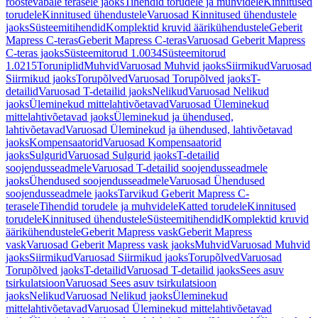
roostevabale terasele jaoks
Tihendid torudele ja muhvidele
Kinnitused
torudele
Kinnitused ühendustele
Varuosad Kinnitused ühendustele
jaoks
Süsteemitihendid
Komplektid kruvid äärikühendustele
Geberit
Mapress C-teras
Geberit Mapress C-teras
Varuosad Geberit Mapress
C-teras jaoks
Süsteemitorud 1.0034
Süsteemitorud
1.0215
Toruniplid
Muhvid
Varuosad Muhvid jaoks
Siirmikud
Varuosad
Siirmikud jaoks
Torupõlved
Varuosad Torupõlved jaoks
T-
detailid
Varuosad T-detailid jaoks
Nelikud
Varuosad Nelikud
jaoks
Üleminekud mittelahtivõetavad
Varuosad Üleminekud
mittelahtivõetavad jaoks
Üleminekud ja ühendused,
lahtivõetavad
Varuosad Üleminekud ja ühendused, lahtivõetavad
jaoks
Kompensaatorid
Varuosad Kompensaatorid
jaoks
Sulgurid
Varuosad Sulgurid jaoks
T-detailid
soojendusseadmele
Varuosad T-detailid soojendusseadmele
jaoks
Ühendused soojendusseadmele
Varuosad Ühendused
soojendusseadmele jaoks
Tarvikud Geberit Mapress C-
terasele
Tihendid torudele ja muhvidele
Katted torudele
Kinnitused
torudele
Kinnitused ühendustele
Süsteemitihendid
Komplektid kruvid
äärikühendustele
Geberit Mapress vask
Geberit Mapress
vask
Varuosad Geberit Mapress vask jaoks
Muhvid
Varuosad Muhvid
jaoks
Siirmikud
Varuosad Siirmikud jaoks
Torupõlved
Varuosad
Torupõlved jaoks
T-detailid
Varuosad T-detailid jaoks
Sees asuv
tsirkulatsioon
Varuosad Sees asuv tsirkulatsioon
jaoks
Nelikud
Varuosad Nelikud jaoks
Üleminekud
mittelahtivõetavad
Varuosad Üleminekud mittelahtivõetavad