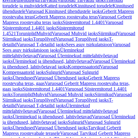
keermeühendusega
Tarvikud
Varuosad Tarvikud jaoks
Tihendid
torudele ja muhvidele
Katted torudele
Kinnitused torudele
Kinnitused
ühendustele
Varuosad Kinnitused ühendustele jaoks
Geberit Mapress
roostevaba teras
Geberit Mapress roostevaba teras
Varuosad Geberit
Mapress roostevaba teras jaoks
Süsteemitorud 1.4401
Varuosad
Süsteemitorud 1.4401 jaoks
Süsteemitorud
1.4521
Toruniplid
Muhvid
Varuosad Muhvid jaoks
Siirmikud
Varuosad
Siirmikud jaoks
Torupõlved
Varuosad Torupõlved jaoks
T-
detailid
Varuosad T-detailid jaoks
Sees asuv tsirkulatsioon
Varuosad
Sees asuv tsirkulatsioon jaoks
Üleminekud
mittelahtivõetavad
Varuosad Üleminekud mittelahtivõetavad
jaoks
Üleminekud ja ühendused, lahtivõetavad
Varuosad Üleminekud
ja ühendused, lahtivõetavad jaoks
Kompensaatorid
Varuosad
Kompensaatorid jaoks
Sulgurid
Varuosad Sulgurid
jaoks
Ühendused
Varuosad Ühendused jaoks
Geberit Mapress
roostevaba teras, gaas
Varuosad Geberit Mapress roostevaba teras,
gaas jaoks
Süsteemitorud 1.4401
Varuosad Süsteemitorud 1.4401
jaoks
Toruniplid
Muhvid
Varuosad Muhvid jaoks
Siirmikud
Varuosad
Siirmikud jaoks
Torupõlved
Varuosad Torupõlved jaoks
T-
detailid
Varuosad T-detailid jaoks
Üleminekud
mittelahtivõetavad
Varuosad Üleminekud mittelahtivõetavad
jaoks
Üleminekud ja ühendused, lahtivõetavad
Varuosad Üleminekud
ja ühendused, lahtivõetavad jaoks
Sulgurid
Varuosad Sulgurid
jaoks
Ühendused
Varuosad Ühendused jaoks
Tarvikud Geberit
Mapress roostevabale terasele
Varuosad Tarvikud Geberit Mapress