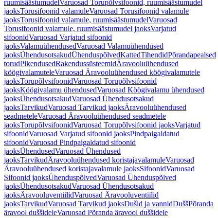
ruumisäästumudel
Varuosad Torupõlvsifoonid, ruumisäästumudel
jaoks
Torusifoonid valamule
Varuosad Torusifoonid valamule
jaoks
Torusifoonid valamule, ruumisäästumudel
Varuosad
Torusifoonid valamule, ruumisäästumudel jaoks
Varjatud
sifoonid
Varuosad Varjatud sifoonid
jaoks
Valamuühendused
Varuosad Valamuühendused
jaoks
Ühendusotsakud
Ühenduspõlved
Katted
Tihendid
Põrandapealsed
torud
Pikendused
Rakendussüsteemid
Äravooluühendused
köögivalamutele
Varuosad Äravooluühendused köögivalamutele
jaoks
Torupõlvsifoonid
Varuosad Torupõlvsifoonid
jaoks
Köögivalamu ühendused
Varuosad Köögivalamu ühendused
jaoks
Ühendusotsakud
Varuosad Ühendusotsakud
jaoks
Tarvikud
Varuosad Tarvikud jaoks
Äravooluühendused
seadmetele
Varuosad Äravooluühendused seadmetele
jaoks
Torupõlvsifoonid
Varuosad Torupõlvsifoonid jaoks
Varjatud
sifoonid
Varuosad Varjatud sifoonid jaoks
Pindpaigaldatud
sifoonid
Varuosad Pindpaigaldatud sifoonid
jaoks
Ühendused
Varuosad Ühendused
jaoks
Tarvikud
Äravooluühendused koristajavalamule
Varuosad
Äravooluühendused koristajavalamule jaoks
Sifoonid
Varuosad
Sifoonid jaoks
Ühenduspõlved
Varuosad Ühenduspõlved
jaoks
Ühendusotsakud
Varuosad Ühendusotsakud
jaoks
Äravooluventiilid
Varuosad Äravooluventiilid
jaoks
Tarvikud
Varuosad Tarvikud jaoks
Dušid ja vannid
Dušš
Põranda
äravool duššidele
Varuosad Põranda äravool duššidele