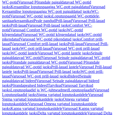
WC-potid
Varuosad Põrandale paigaldatavad WC-potid
jaoks
Keraamilise loputuspaagiga WC-pott paigaldatud
Varuosad
Keraamilise loputuspaagiga WC-pott paigaldatud jaoks
WC-
potid
Varuosad WC-potid jaoks
Loputuspaagid WC-pottidele,
sanitaarkeraamikast
Peale pandud
Prill-lauad
Varuosad Prill-lauad
jaoks
Prill-lauad
Varuosad Prill-lauad jaoks
Comfort WC-
potid
Varuosad Comfort WC-potid jaoks
WC-potid
kõrgendatud
Varuosad WC-potid kõrgendatud jaoks
WC-potid
pikendatud
Varuosad WC-potid pikendatud jaoks
Comfort prill-
lauad
Varuosad Comfort prill-lauad jaoks
Prill-lauad
Varuosad Prill-
lauad jaoks
WC-poti prill-lauad
Varuosad WC-poti prill-lauad
jaoks
WC-potid lastele
Varuosad WC-potid lastele jaoks
Seinale
paigaldatavad WC-potid
Varuosad Seinale paigaldatavad WC-potid
jaoks
Põrandale paigaldatavad WC-potid
Varuosad Põrandale
paigaldatavad WC-potid jaoks
Prill-lauad lastele
Varuosad Prill-lauad
lastele jaoks
Prill-lauad
Varuosad Prill-lauad jaoks
WC-poti prill-
lauad
Varuosad WC-poti prill-lauad jaoks
Bideed
Seinale
paigaldatavad bideed
Varuosad Seinale paigaldatavad bideed
jaoks
Põrandapealsed bideed
Tarvikud
Varuosad Tarvikud
jaoks
Loputusplaadid ja WC-juhtseadmed
Loputusplaadid
Varuosad
Loputusplaadid jaoks
Sigma varjatud loputuskastidele
Varuosad
Sigma varjatud loputuskastidele jaoks
Omega varjatud
loputuskastidele
Varuosad Omega varjatud loputuskastidele
jaoks
Kappa varjatud loputuskastidele
Varuosad Kappa varjatud
loputuskastidele jaoks
Delta varjatud loputuskastidele
Varuosad Delta