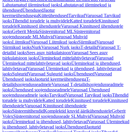
Lahutamatud üleminekud jaoks
Lahutatavad üleminekud ja
ühendused
Ühendused
Jaotur
keermeühendusega
Kütteühendused
Tarvikud
Varuosad Tarvikud
jaoks
Tihendid torudele ja muhvidele
Katted torudele
Kinnitused
torudele
Kinnitused ühendustele
Varuosad Kinnitused ühendustele
jaoks
Geberit Mepla
Süsteemitorud ML
Süsteemitorud
soojendusseade ML
Muhvid
Varuosad Muhvid
jaoks
Liitmikud
Varuosad Liitmikud jaoks
Siirmikud
Varuosad
Siirmikud jaoks
Nurk
Varuosad Nurk jaoks
T-detailid
Varuosad T-
detailid jaoks
Sees asuv tsirkulatsioon
Varuosad Sees asuv
tsirkulatsioon jaoks
Üleminekud mittelahtivõetavad
Varuosad
Üleminekud mittelahtivõetavad jaoks
Üleminekud ja ühendused,
lahtivõetavad
Varuosad Üleminekud ja ühendused, lahtivõetavad
jaoks
Sulgurid
Varuosad Sulgurid jaoks
Ühendused
Varuosad
Ühendused jaoks
Jaoturid keermeühendusega
T-
detailidsoojendusseadmele
Varuosad T-detailidsoojendusseadmele
jaoks
Ühendused soojendusseadmele
Varuosad Ühendused
soojendusseadmele jaoks
Tarvikud
Varuosad Tarvikud jaoks
Tihendid
torudele ja muhvidele
Katted torudele
Kinnitused torudele
Kinnitused
ühendustele
Varuosad Kinnitused ühendustele
jaoks
Süsteemitihendid
Komplektid kruvid äärikühendustele
Geberit
Volex
Süsteemitorud soojendusseade SL
Muhvid
Varuosad Muhvid
jaoks
Üleminekud ja ühendused, lahtivõetavad
Varuosad Üleminekud
ja ühendused, lahtivõetavad jaoks
Ühendused
Jaoturid