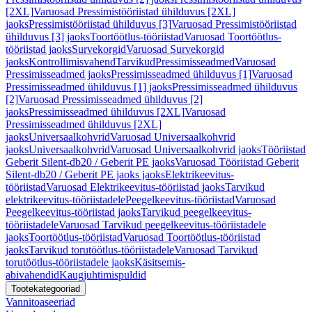
[2XL]
Varuosad Pressimistööriistad ühilduvus [2XL]
jaoks
Pressimistööriistad ühilduvus [3]
Varuosad Pressimistööriistad
ühilduvus [3] jaoks
Toortöötlus-tööriistad
Varuosad Toortöötlus-
tööriistad jaoks
Survekorgid
Varuosad Survekorgid
jaoks
Kontrollimisvahend
Tarvikud
Pressimisseadmed
Varuosad
Pressimisseadmed jaoks
Pressimisseadmed ühilduvus [1]
Varuosad
Pressimisseadmed ühilduvus [1] jaoks
Pressimisseadmed ühilduvus
[2]
Varuosad Pressimisseadmed ühilduvus [2]
jaoks
Pressimisseadmed ühilduvus [2XL]
Varuosad
Pressimisseadmed ühilduvus [2XL]
jaoks
Universaalkohvrid
Varuosad Universaalkohvrid
jaoks
Universaalkohvrid
Varuosad Universaalkohvrid jaoks
Tööriistad
Geberit Silent-db20 / Geberit PE jaoks
Varuosad Tööriistad Geberit
Silent-db20 / Geberit PE jaoks jaoks
Elektrikeevitus-
tööriistad
Varuosad Elektrikeevitus-tööriistad jaoks
Tarvikud
elektrikeevitus-tööriistadele
Peegelkeevitus-tööriistad
Varuosad
Peegelkeevitus-tööriistad jaoks
Tarvikud peegelkeevitus-
tööriistadele
Varuosad Tarvikud peegelkeevitus-tööriistadele
jaoks
Toortöötlus-tööriistad
Varuosad Toortöötlus-tööriistad
jaoks
Tarvikud torutöötlus-tööriistadele
Varuosad Tarvikud
torutöötlus-tööriistadele jaoks
Käsitsemis-
abivahendid
Kaugjuhtimispuldid
Tootekategooriad
Vannitoaseeriad