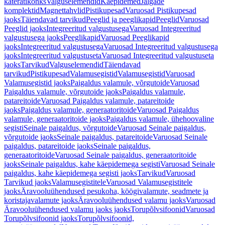
käterätikonks
Valguselemendid
Käepidemed
Jalgade
komplektid
Magnettahvlid
Pistikupesad
Varuosad Pistikupesad
jaoks
Täiendavad tarvikud
Peeglid ja peeglikapid
Peeglid
Varuosad
Peeglid jaoks
Integreeritud valgustusega
Varuosad Integreeritud
valgustusega jaoks
Peeglikapid
Varuosad Peeglikapid
jaoks
Integreeritud valgustusega
Varuosad Integreeritud valgustusega
jaoks
Integreeritud valgustuseta
Varuosad Integreeritud valgustuseta
jaoks
Tarvikud
Valguselemendid
Täiendavad
tarvikud
Pistikupesad
Valamusegistid
Valamusegistid
Varuosad
Valamusegistid jaoks
Paigaldus valamule, võrgutoide
Varuosad
Paigaldus valamule, võrgutoide jaoks
Paigaldus valamule,
patareitoide
Varuosad Paigaldus valamule, patareitoide
jaoks
Paigaldus valamule, generaatoritoide
Varuosad Paigaldus
valamule, generaatoritoide jaoks
Paigaldus valamule, ühehoovaline
segisti
Seinale paigaldus, võrgutoide
Varuosad Seinale paigaldus,
võrgutoide jaoks
Seinale paigaldus, patareitoide
Varuosad Seinale
paigaldus, patareitoide jaoks
Seinale paigaldus,
generaatoritoide
Varuosad Seinale paigaldus, generaatoritoide
jaoks
Seinale paigaldus, kahe käepidemega segisti
Varuosad Seinale
paigaldus, kahe käepidemega segisti jaoks
Tarvikud
Varuosad
Tarvikud jaoks
Valamusegistitele
Varuosad Valamusegistitele
jaoks
Äravooluühendused pesukoha, köögivalamute, seadmete ja
koristajavalamute jaoks
Äravooluühendused valamu jaoks
Varuosad
Äravooluühendused valamu jaoks jaoks
Torupõlvsifoonid
Varuosad
Torupõlvsifoonid jaoks
Torupõlvsifoonid,