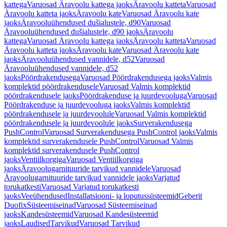
kattega
Varuosad Äravoolu kattega jaoks
Äravoolu katteta
Varuosad
Äravoolu katteta jaoks
Äravoolu kate
Varuosad Äravoolu kate
jaoks
Äravooluühendused dušialustele, d90
Varuosad
Äravooluühendused dušialustele, d90 jaoks
Äravoolu
kattega
Varuosad Äravoolu kattega jaoks
Äravoolu katteta
Varuosad
Äravoolu katteta jaoks
Äravoolu kate
Varuosad Äravoolu kate
jaoks
Äravooluühendused vannidele, d52
Varuosad
Äravooluühendused vannidele, d52
jaoks
Pöördrakendusega
Varuosad Pöördrakendusega jaoks
Valmis
komplektid pöördrakendusele
Varuosad Valmis komplektid
pöördrakendusele jaoks
Pöördrakenduse ja juurdevooluga
Varuosad
Pöördrakenduse ja juurdevooluga jaoks
Valmis komplektid
pöördrakendusele ja juurdevoolule
Varuosad Valmis komplektid
pöördrakendusele ja juurdevoolule jaoks
Surverakendusega
PushControl
Varuosad Surverakendusega PushControl jaoks
Valmis
komplektid surverakendusele PushControl
Varuosad Valmis
komplektid surverakendusele PushControl
jaoks
Ventiilkorgiga
Varuosad Ventiilkorgiga
jaoks
Äravoolugarnituuride tarvikud vannidele
Varuosad
Äravoolugarnituuride tarvikud vannidele jaoks
Varjatud
torukatkesti
Varuosad Varjatud torukatkesti
jaoks
Veeühendused
Installatsiooni- ja loputussüsteemid
Geberit
Duofix
Süsteemiseinad
Varuosad Süsteemiseinad
jaoks
Kandesüsteemid
Varuosad Kandesüsteemid
jaoks
Laudised
Tarvikud
Varuosad Tarvikud