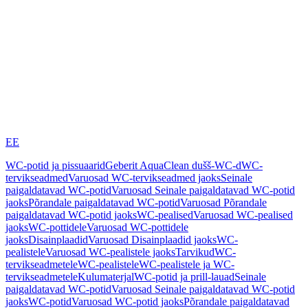
EE
WC-potid ja pissuaarid
Geberit AquaClean dušš-WC-d
WC-
tervikseadmed
Varuosad WC-tervikseadmed jaoks
Seinale
paigaldatavad WC-potid
Varuosad Seinale paigaldatavad WC-potid
jaoks
Põrandale paigaldatavad WC-potid
Varuosad Põrandale
paigaldatavad WC-potid jaoks
WC-pealised
Varuosad WC-pealised
jaoks
WC-pottidele
Varuosad WC-pottidele
jaoks
Disainplaadid
Varuosad Disainplaadid jaoks
WC-
pealistele
Varuosad WC-pealistele jaoks
Tarvikud
WC-
tervikseadmetele
WC-pealistele
WC-pealistele ja WC-
tervikseadmetele
Kulumaterjal
WC-potid ja prill-lauad
Seinale
paigaldatavad WC-potid
Varuosad Seinale paigaldatavad WC-potid
jaoks
WC-potid
Varuosad WC-potid jaoks
Põrandale paigaldatavad