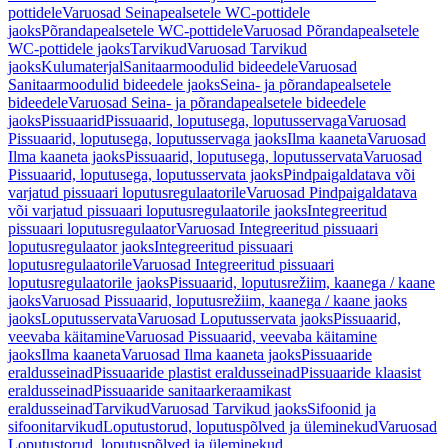
pottidele
Varuosad Seinapealsetele WC-pottidele
jaoks
Põrandapealsetele WC-pottidele
Varuosad Põrandapealsetele
WC-pottidele jaoks
Tarvikud
Varuosad Tarvikud
jaoks
Kulumaterjal
Sanitaarmoodulid bideedele
Varuosad
Sanitaarmoodulid bideedele jaoks
Seina- ja põrandapealsetele
bideedele
Varuosad Seina- ja põrandapealsetele bideedele
jaoks
Pissuaarid
Pissuaarid, loputusega, loputusservaga
Varuosad
Pissuaarid, loputusega, loputusservaga jaoks
Ilma kaaneta
Varuosad
Ilma kaaneta jaoks
Pissuaarid, loputusega, loputusservata
Varuosad
Pissuaarid, loputusega, loputusservata jaoks
Pindpaigaldatava või
varjatud pissuaari loputusregulaatorile
Varuosad Pindpaigaldatava
või varjatud pissuaari loputusregulaatorile jaoks
Integreeritud
pissuaari loputusregulaator
Varuosad Integreeritud pissuaari
loputusregulaator jaoks
Integreeritud pissuaari
loputusregulaatorile
Varuosad Integreeritud pissuaari
loputusregulaatorile jaoks
Pissuaarid, loputusrežiim, kaanega / kaane
jaoks
Varuosad Pissuaarid, loputusrežiim, kaanega / kaane jaoks
jaoks
Loputusservata
Varuosad Loputusservata jaoks
Pissuaarid,
veevaba käitamine
Varuosad Pissuaarid, veevaba käitamine
jaoks
Ilma kaaneta
Varuosad Ilma kaaneta jaoks
Pissuaaride
eraldusseinad
Pissuaaride plastist eraldusseinad
Pissuaaride klaasist
eraldusseinad
Pissuaaride sanitaarkeraamikast
eraldusseinad
Tarvikud
Varuosad Tarvikud jaoks
Sifoonid ja
sifoonitarvikud
Loputustorud, loputuspõlved ja üleminekud
Varuosad
Loputustorud, loputuspõlved ja üleminekud