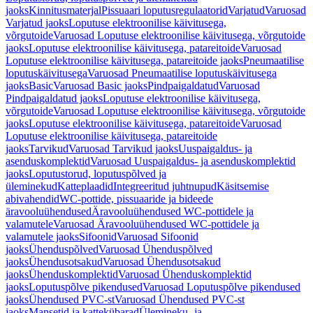
jaoks
Kinnitusmaterjal
Pissuaari loputusregulaatorid
Varjatud
Varuosad
Varjatud jaoks
Loputuse elektroonilise käivitusega,
võrgutoide
Varuosad Loputuse elektroonilise käivitusega, võrgutoide
jaoks
Loputuse elektroonilise käivitusega, patareitoide
Varuosad
Loputuse elektroonilise käivitusega, patareitoide jaoks
Pneumaatilise
loputuskäivitusega
Varuosad Pneumaatilise loputuskäivitusega
jaoks
Basic
Varuosad Basic jaoks
Pindpaigaldatud
Varuosad
Pindpaigaldatud jaoks
Loputuse elektroonilise käivitusega,
võrgutoide
Varuosad Loputuse elektroonilise käivitusega, võrgutoide
jaoks
Loputuse elektroonilise käivitusega, patareitoide
Varuosad
Loputuse elektroonilise käivitusega, patareitoide
jaoks
Tarvikud
Varuosad Tarvikud jaoks
Uuspaigaldus- ja
asenduskomplektid
Varuosad Uuspaigaldus- ja asenduskomplektid
jaoks
Loputustorud, loputuspõlved ja
üleminekud
Katteplaadid
Integreeritud juhtnupud
Käsitsemise
abivahendid
WC-pottide, pissuaaride ja bideede
äravooluühendused
Äravooluühendused WC-pottidele ja
valamutele
Varuosad Äravooluühendused WC-pottidele ja
valamutele jaoks
Sifoonid
Varuosad Sifoonid
jaoks
Ühenduspõlved
Varuosad Ühenduspõlved
jaoks
Ühendusotsakud
Varuosad Ühendusotsakud
jaoks
Ühenduskomplektid
Varuosad Ühenduskomplektid
jaoks
Loputuspõlve pikendused
Varuosad Loputuspõlve pikendused
jaoks
Ühendused PVC-st
Varuosad Ühendused PVC-st
jaoks
Mansetid ja kattekübarad
Ülemineku- ja