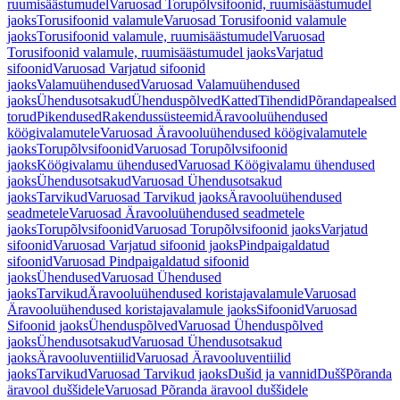
ruumisäästumudel
Varuosad Torupõlvsifoonid, ruumisäästumudel
jaoks
Torusifoonid valamule
Varuosad Torusifoonid valamule
jaoks
Torusifoonid valamule, ruumisäästumudel
Varuosad
Torusifoonid valamule, ruumisäästumudel jaoks
Varjatud
sifoonid
Varuosad Varjatud sifoonid
jaoks
Valamuühendused
Varuosad Valamuühendused
jaoks
Ühendusotsakud
Ühenduspõlved
Katted
Tihendid
Põrandapealsed
torud
Pikendused
Rakendussüsteemid
Äravooluühendused
köögivalamutele
Varuosad Äravooluühendused köögivalamutele
jaoks
Torupõlvsifoonid
Varuosad Torupõlvsifoonid
jaoks
Köögivalamu ühendused
Varuosad Köögivalamu ühendused
jaoks
Ühendusotsakud
Varuosad Ühendusotsakud
jaoks
Tarvikud
Varuosad Tarvikud jaoks
Äravooluühendused
seadmetele
Varuosad Äravooluühendused seadmetele
jaoks
Torupõlvsifoonid
Varuosad Torupõlvsifoonid jaoks
Varjatud
sifoonid
Varuosad Varjatud sifoonid jaoks
Pindpaigaldatud
sifoonid
Varuosad Pindpaigaldatud sifoonid
jaoks
Ühendused
Varuosad Ühendused
jaoks
Tarvikud
Äravooluühendused koristajavalamule
Varuosad
Äravooluühendused koristajavalamule jaoks
Sifoonid
Varuosad
Sifoonid jaoks
Ühenduspõlved
Varuosad Ühenduspõlved
jaoks
Ühendusotsakud
Varuosad Ühendusotsakud
jaoks
Äravooluventiilid
Varuosad Äravooluventiilid
jaoks
Tarvikud
Varuosad Tarvikud jaoks
Dušid ja vannid
Dušš
Põranda
äravool duššidele
Varuosad Põranda äravool duššidele