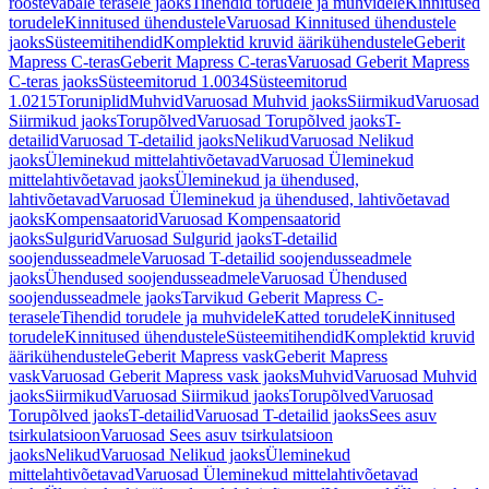
roostevabale terasele jaoks
Tihendid torudele ja muhvidele
Kinnitused
torudele
Kinnitused ühendustele
Varuosad Kinnitused ühendustele
jaoks
Süsteemitihendid
Komplektid kruvid äärikühendustele
Geberit
Mapress C-teras
Geberit Mapress C-teras
Varuosad Geberit Mapress
C-teras jaoks
Süsteemitorud 1.0034
Süsteemitorud
1.0215
Toruniplid
Muhvid
Varuosad Muhvid jaoks
Siirmikud
Varuosad
Siirmikud jaoks
Torupõlved
Varuosad Torupõlved jaoks
T-
detailid
Varuosad T-detailid jaoks
Nelikud
Varuosad Nelikud
jaoks
Üleminekud mittelahtivõetavad
Varuosad Üleminekud
mittelahtivõetavad jaoks
Üleminekud ja ühendused,
lahtivõetavad
Varuosad Üleminekud ja ühendused, lahtivõetavad
jaoks
Kompensaatorid
Varuosad Kompensaatorid
jaoks
Sulgurid
Varuosad Sulgurid jaoks
T-detailid
soojendusseadmele
Varuosad T-detailid soojendusseadmele
jaoks
Ühendused soojendusseadmele
Varuosad Ühendused
soojendusseadmele jaoks
Tarvikud Geberit Mapress C-
terasele
Tihendid torudele ja muhvidele
Katted torudele
Kinnitused
torudele
Kinnitused ühendustele
Süsteemitihendid
Komplektid kruvid
äärikühendustele
Geberit Mapress vask
Geberit Mapress
vask
Varuosad Geberit Mapress vask jaoks
Muhvid
Varuosad Muhvid
jaoks
Siirmikud
Varuosad Siirmikud jaoks
Torupõlved
Varuosad
Torupõlved jaoks
T-detailid
Varuosad T-detailid jaoks
Sees asuv
tsirkulatsioon
Varuosad Sees asuv tsirkulatsioon
jaoks
Nelikud
Varuosad Nelikud jaoks
Üleminekud
mittelahtivõetavad
Varuosad Üleminekud mittelahtivõetavad