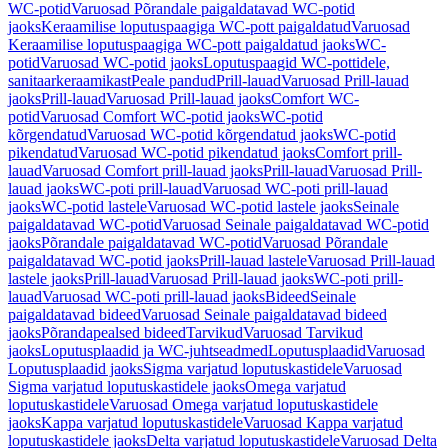
WC-potid
Varuosad Põrandale paigaldatavad WC-potid
jaoks
Keraamilise loputuspaagiga WC-pott paigaldatud
Varuosad
Keraamilise loputuspaagiga WC-pott paigaldatud jaoks
WC-
potid
Varuosad WC-potid jaoks
Loputuspaagid WC-pottidele,
sanitaarkeraamikast
Peale pandud
Prill-lauad
Varuosad Prill-lauad
jaoks
Prill-lauad
Varuosad Prill-lauad jaoks
Comfort WC-
potid
Varuosad Comfort WC-potid jaoks
WC-potid
kõrgendatud
Varuosad WC-potid kõrgendatud jaoks
WC-potid
pikendatud
Varuosad WC-potid pikendatud jaoks
Comfort prill-
lauad
Varuosad Comfort prill-lauad jaoks
Prill-lauad
Varuosad Prill-
lauad jaoks
WC-poti prill-lauad
Varuosad WC-poti prill-lauad
jaoks
WC-potid lastele
Varuosad WC-potid lastele jaoks
Seinale
paigaldatavad WC-potid
Varuosad Seinale paigaldatavad WC-potid
jaoks
Põrandale paigaldatavad WC-potid
Varuosad Põrandale
paigaldatavad WC-potid jaoks
Prill-lauad lastele
Varuosad Prill-lauad
lastele jaoks
Prill-lauad
Varuosad Prill-lauad jaoks
WC-poti prill-
lauad
Varuosad WC-poti prill-lauad jaoks
Bideed
Seinale
paigaldatavad bideed
Varuosad Seinale paigaldatavad bideed
jaoks
Põrandapealsed bideed
Tarvikud
Varuosad Tarvikud
jaoks
Loputusplaadid ja WC-juhtseadmed
Loputusplaadid
Varuosad
Loputusplaadid jaoks
Sigma varjatud loputuskastidele
Varuosad
Sigma varjatud loputuskastidele jaoks
Omega varjatud
loputuskastidele
Varuosad Omega varjatud loputuskastidele
jaoks
Kappa varjatud loputuskastidele
Varuosad Kappa varjatud
loputuskastidele jaoks
Delta varjatud loputuskastidele
Varuosad Delta