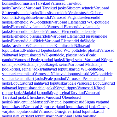
konsoolkoormustele
Tarvikud
Varuosad Tarvikud
jaoks
Tarvikud
Varuosad Tarvikud jaoks
Süsteemiseintele
Varuosad
Süsteemiseintele jaoks
Toitesüsteemidele
Veeärastusele
Geberit
Kombifix
Paigalduselemendid
Varuosad Paigalduselemendid
jaoks
Elemendid WC-pottidele
Varuosad Elemendid WC-pottidele
jaoks
Elemendid valamutele
Varuosad Elemendid valamutele
jaoks
Elemendid bideedele
Varuosad Elemendid bideedele
jaoks
Elemendid pissuaaridele
Varuosad Elemendid pissuaaridele
jaoks
Elemendid duššidele
Varuosad Elemendid duššidele
jaoks
Tarvikud
WC-elementidele
Kinnitustele
Nähtavad
loputuskastid
Nähtavad loputuskastid WC-pottidele, plastist
Varuosad
Nähtavad loputuskastid WC-pottidele, plastist jaoks
Peale
pandud
Varuosad Peale pandud jaoks
Kõrgel seinal
Varuosad Kõrgel
seinal jaoks
Madalal ja poolkõrgel, seinal
Varuosad Madalal ja
poolkõrgel, seinal jaoks
Nähtavad loputuskastid WC-pottidele,
sanitaarkeraamikast
Varuosad Nähtavad loputuskastid WC-pottidele,
sanitaarkeraamikast jaoks
Peale pandud
Varuosad Peale pandud
jaoks
Loputustorud nähtavad loputuskastidele
Varuosad Loputustorud
nähtavad loputuskastidele jaoks
Kõrgel rippuv
Varuosad Kõrgel
rippuv jaoks
Madalal ja poolkõrgel, seinal
Tarvikud
Varuosad
Tarvikud jaoks
Ühendused
Varuosad Ühendused
jaoks
Nurkventiilid
Mansetid
Varjatud loputuskastid
Sigma varjatud
loputuskastid
Varuosad Sigma varjatud loputuskastid jaoks
Omega
varjatud loputuskastid
Varuosad Omega varjatud loputuskastid
jaoks
Delta varjatud loputuskastid
Varuosad Delta varjatud