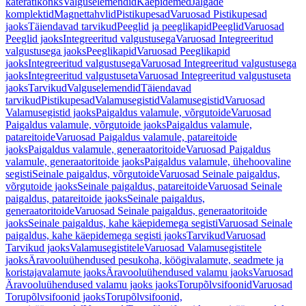
käterätikonks
Valguselemendid
Käepidemed
Jalgade
komplektid
Magnettahvlid
Pistikupesad
Varuosad Pistikupesad
jaoks
Täiendavad tarvikud
Peeglid ja peeglikapid
Peeglid
Varuosad
Peeglid jaoks
Integreeritud valgustusega
Varuosad Integreeritud
valgustusega jaoks
Peeglikapid
Varuosad Peeglikapid
jaoks
Integreeritud valgustusega
Varuosad Integreeritud valgustusega
jaoks
Integreeritud valgustuseta
Varuosad Integreeritud valgustuseta
jaoks
Tarvikud
Valguselemendid
Täiendavad
tarvikud
Pistikupesad
Valamusegistid
Valamusegistid
Varuosad
Valamusegistid jaoks
Paigaldus valamule, võrgutoide
Varuosad
Paigaldus valamule, võrgutoide jaoks
Paigaldus valamule,
patareitoide
Varuosad Paigaldus valamule, patareitoide
jaoks
Paigaldus valamule, generaatoritoide
Varuosad Paigaldus
valamule, generaatoritoide jaoks
Paigaldus valamule, ühehoovaline
segisti
Seinale paigaldus, võrgutoide
Varuosad Seinale paigaldus,
võrgutoide jaoks
Seinale paigaldus, patareitoide
Varuosad Seinale
paigaldus, patareitoide jaoks
Seinale paigaldus,
generaatoritoide
Varuosad Seinale paigaldus, generaatoritoide
jaoks
Seinale paigaldus, kahe käepidemega segisti
Varuosad Seinale
paigaldus, kahe käepidemega segisti jaoks
Tarvikud
Varuosad
Tarvikud jaoks
Valamusegistitele
Varuosad Valamusegistitele
jaoks
Äravooluühendused pesukoha, köögivalamute, seadmete ja
koristajavalamute jaoks
Äravooluühendused valamu jaoks
Varuosad
Äravooluühendused valamu jaoks jaoks
Torupõlvsifoonid
Varuosad
Torupõlvsifoonid jaoks
Torupõlvsifoonid,