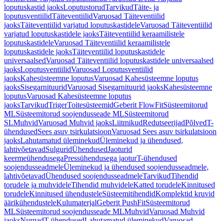
loputuskastid jaoks
Loputustorud
Tarvikud
Täite- ja
loputusventiilid
Täiteventiilid
Varuosad Täiteventiilid
jaoks
Täiteventiilid varjatud loputuskastidele
Varuosad Täiteventiilid
varjatud loputuskastidele jaoks
Täiteventiilid keraamilistele
loputuskastidele
Varuosad Täiteventiilid keraamilistele
loputuskastidele jaoks
Täiteventiilid loputuskastidele
universaalsed
Varuosad Täiteventiilid loputuskastidele universaalsed
jaoks
Loputusventiilid
Varuosad Loputusventiilid
jaoks
Kahesüsteemne loputus
Varuosad Kahesüsteemne loputus
jaoks
Sisegarnituurid
Varuosad Sisegarnituurid jaoks
Kahesüsteemne
loputus
Varuosad Kahesüsteemne loputus
jaoks
Tarvikud
Triger
Toitesüsteemid
Geberit FlowFit
Süsteemitorud
ML
Süsteemitorud soojendusseade ML
Süsteemitorud
SL
Muhvid
Varuosad Muhvid jaoks
Liitmikud
Redutseerijad
Põlved
T-
ühendused
Sees asuv tsirkulatsioon
Varuosad Sees asuv tsirkulatsioon
jaoks
Lahutamatud üleminekud
Üleminekud ja ühendused,
lahtivõetavad
Sulgurid
Ühendused
Jaoturid
keermeühendusega
Pressühendusega jaotur
T-ühendused
soojendusseadmele
Üleminekud ja ühendused soojendusseadmele,
lahtivõetavad
Ühendused soojendusseadmele
Tarvikud
Tihendid
torudele ja muhvidele
Tihendid muhvidele
Katted torudele
Kinnitused
torudele
Kinnitused ühendustele
Süsteemitihendid
Komplektid kruvid
äärikühendustele
Kulumaterjal
Geberit PushFit
Süsteemitorud
ML
Süsteemitorud soojendusseade ML
Muhvid
Varuosad Muhvid
jaoks
Nurgad
T-ühendused
Lahutamatud üleminekud
Varuosad