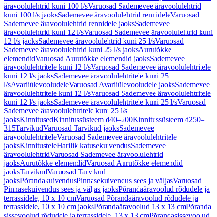
äravoolulehtrid kuni 100 l/s
Varuosad Sademevee äravoolulehtrid
kuni 100 l/s jaoks
Sademevee äravoolulehtrid rennidele
Varuosad
Sademevee äravoolulehtrid rennidele jaoks
Sademevee
äravoolulehtrid kuni 12 l/s
Varuosad Sademevee äravoolulehtrid kuni
12 l/s jaoks
Sademevee äravoolulehtrid kuni 25 l/s
Varuosad
Sademevee äravoolulehtrid kuni 25 l/s jaoks
Aurutõkke
elemendid
Varuosad Aurutõkke elemendid jaoks
Sademevee
äravoolulehtritele kuni 12 l/s
Varuosad Sademevee äravoolulehtritele
kuni 12 l/s jaoks
Sademevee äravoolulehtritele kuni 25
l/s
Avariiülevooludele
Varuosad Avariiülevooludele jaoks
Sademevee
äravoolulehtritele kuni 12 l/s
Varuosad Sademevee äravoolulehtritele
kuni 12 l/s jaoks
Sademevee äravoolulehtritele kuni 25 l/s
Varuosad
Sademevee äravoolulehtritele kuni 25 l/s
jaoks
Kinnitused
Kinnitussüsteem d40–200
Kinnitussüsteem d250–
315
Tarvikud
Varuosad Tarvikud jaoks
Sademevee
äravoolulehtritele
Varuosad Sademevee äravoolulehtritele
jaoks
Kinnitustele
Harilik katusekuivendus
Sademevee
äravoolulehtrid
Varuosad Sademevee äravoolulehtrid
jaoks
Aurutõkke elemendid
Varuosad Aurutõkke elemendid
jaoks
Tarvikud
Varuosad Tarvikud
jaoks
Põrandakuivendus
Pinnasekuivendus sees ja väljas
Varuosad
Pinnasekuivendus sees ja väljas jaoks
Põrandaäravoolud rõdudele ja
terrassidele, 10 x 10 cm
Varuosad Põrandaäravoolud rõdudele ja
terrassidele, 10 x 10 cm jaoks
Põrandaäravoolud 13 x 13 cm
Põranda
sissevoolud rõdudele ja terrassidele, 13 x 13 cm
Põrandasissevoolud