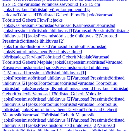
15 x 15 cm
Varuosad Põrandasissevoolud 15 x 15 cm
jaoks
Tarvikud
Tööriistad, võrgukomponendid ja
tarkvara
Tööriistad
Tööriistad Geberit FlowFit jaoks
Varuosad
Tööriistad Geberit FlowFit jaoks
jaoks
Käsipressimistööriistad
Varuosad Käsipressimistööriistad
jaoks
Pressimistööriistade ühilduvus [1]
Varuosad Pressimistööriistade
ühilduvus [1] jaoks
Pressimistööriistade ühilduvus [2]
Varuosad
Pressimistööriistade ühilduvus [2]
jaoks
Torutöötlustööriistad
Varuosad Torutöötlustööriistad
jaoks
Kontrollimisvahend
Pressimisseadmed
tööriistadega
Tarvikud
Tööriistad Geberit Meplale
Varuosad
Tööriistad Geberit Meplale jaoks
Käsipressimistööriistad
Varuosad
Käsipressimistööriistad jaoks
Pressimistööriistad ühilduvus
[1]
Varuosad Pressimistööriistad ühilduvus [1]
jaoks
Pressimistööriistad ühilduvus [2]
Varuosad Pressimistööriistad
ühilduvus [2] jaoks
Toortöötlus-tööriistad
Varuosad Toortöötlus-
tööriistad jaoks
Survekorgid
Kontrollimisvahendid
Tarvikud
Tööriistad
Geberit Volexile
Varuosad Tööriistad Geberit Volexile
jaoks
Pressimistööriistad ühilduvus [2]
Varuosad Pressimistööriistad
ühilduvus [2] jaoks
Toortöötlus-tööriistad
Varuosad Toortöötlus-
tööriistad jaoks
Kontrollimisvahend
Tarvikud
Tööriistad Geberit
Mapressile
Varuosad Tööriistad Geberit Mapressile
jaoks
Pressimistööriistad ühilduvus [1]
Varuosad Pressimistööriistad
ühilduvus [1] jaoks
Pressimistööriistad ühilduvus [2]
Varuosad
Pressimistööriistad ühilduvus [2] jaoks
Pressimistööriistad ühilduvus