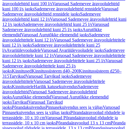
äravoolulehtrid kuni 100 l/s
Varuosad Sademevee äravoolulehtrid
kuni 100 l/s jaoks
Sademevee äravoolulehtrid rennidele
Varuosad
Sademevee äravoolulehtrid rennidele jaoks
Sademevee
äravoolulehtrid kuni 12 l/s
Varuosad Sademevee äravoolulehtrid kuni
12 l/s jaoks
Sademevee äravoolulehtrid kuni 25 l/s
Varuosad
Sademevee äravoolulehtrid kuni 25 l/s jaoks
Aurutõkke
elemendid
Varuosad Aurutõkke elemendid jaoks
Sademevee
äravoolulehtritele kuni 12 l/s
Varuosad Sademevee äravoolulehtritele
kuni 12 l/s jaoks
Sademevee äravoolulehtritele kuni 25
l/s
Avariiülevooludele
Varuosad Avariiülevooludele jaoks
Sademevee
äravoolulehtritele kuni 12 l/s
Varuosad Sademevee äravoolulehtritele
kuni 12 l/s jaoks
Sademevee äravoolulehtritele kuni 25 l/s
Varuosad
Sademevee äravoolulehtritele kuni 25 l/s
jaoks
Kinnitused
Kinnitussüsteem d40–200
Kinnitussüsteem d250–
315
Tarvikud
Varuosad Tarvikud jaoks
Sademevee
äravoolulehtritele
Varuosad Sademevee äravoolulehtritele
jaoks
Kinnitustele
Harilik katusekuivendus
Sademevee
äravoolulehtrid
Varuosad Sademevee äravoolulehtrid
jaoks
Aurutõkke elemendid
Varuosad Aurutõkke elemendid
jaoks
Tarvikud
Varuosad Tarvikud
jaoks
Põrandakuivendus
Pinnasekuivendus sees ja väljas
Varuosad
Pinnasekuivendus sees ja väljas jaoks
Põrandaäravoolud rõdudele ja
terrassidele, 10 x 10 cm
Varuosad Põrandaäravoolud rõdudele ja
terrassidele, 10 x 10 cm jaoks
Põrandaäravoolud 13 x 13 cm
Põranda
sissevoolud rõdudele ja terrassidele, 13 x 13 cm
Põrandasissevoolud