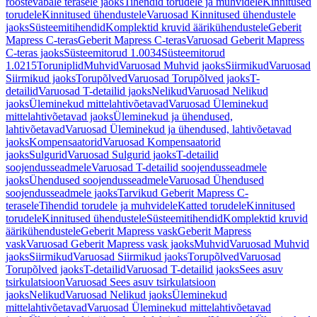
roostevabale terasele jaoks
Tihendid torudele ja muhvidele
Kinnitused
torudele
Kinnitused ühendustele
Varuosad Kinnitused ühendustele
jaoks
Süsteemitihendid
Komplektid kruvid äärikühendustele
Geberit
Mapress C-teras
Geberit Mapress C-teras
Varuosad Geberit Mapress
C-teras jaoks
Süsteemitorud 1.0034
Süsteemitorud
1.0215
Toruniplid
Muhvid
Varuosad Muhvid jaoks
Siirmikud
Varuosad
Siirmikud jaoks
Torupõlved
Varuosad Torupõlved jaoks
T-
detailid
Varuosad T-detailid jaoks
Nelikud
Varuosad Nelikud
jaoks
Üleminekud mittelahtivõetavad
Varuosad Üleminekud
mittelahtivõetavad jaoks
Üleminekud ja ühendused,
lahtivõetavad
Varuosad Üleminekud ja ühendused, lahtivõetavad
jaoks
Kompensaatorid
Varuosad Kompensaatorid
jaoks
Sulgurid
Varuosad Sulgurid jaoks
T-detailid
soojendusseadmele
Varuosad T-detailid soojendusseadmele
jaoks
Ühendused soojendusseadmele
Varuosad Ühendused
soojendusseadmele jaoks
Tarvikud Geberit Mapress C-
terasele
Tihendid torudele ja muhvidele
Katted torudele
Kinnitused
torudele
Kinnitused ühendustele
Süsteemitihendid
Komplektid kruvid
äärikühendustele
Geberit Mapress vask
Geberit Mapress
vask
Varuosad Geberit Mapress vask jaoks
Muhvid
Varuosad Muhvid
jaoks
Siirmikud
Varuosad Siirmikud jaoks
Torupõlved
Varuosad
Torupõlved jaoks
T-detailid
Varuosad T-detailid jaoks
Sees asuv
tsirkulatsioon
Varuosad Sees asuv tsirkulatsioon
jaoks
Nelikud
Varuosad Nelikud jaoks
Üleminekud
mittelahtivõetavad
Varuosad Üleminekud mittelahtivõetavad