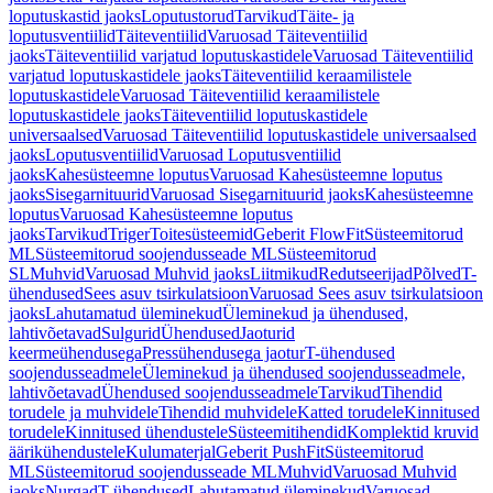
loputuskastid jaoks
Loputustorud
Tarvikud
Täite- ja
loputusventiilid
Täiteventiilid
Varuosad Täiteventiilid
jaoks
Täiteventiilid varjatud loputuskastidele
Varuosad Täiteventiilid
varjatud loputuskastidele jaoks
Täiteventiilid keraamilistele
loputuskastidele
Varuosad Täiteventiilid keraamilistele
loputuskastidele jaoks
Täiteventiilid loputuskastidele
universaalsed
Varuosad Täiteventiilid loputuskastidele universaalsed
jaoks
Loputusventiilid
Varuosad Loputusventiilid
jaoks
Kahesüsteemne loputus
Varuosad Kahesüsteemne loputus
jaoks
Sisegarnituurid
Varuosad Sisegarnituurid jaoks
Kahesüsteemne
loputus
Varuosad Kahesüsteemne loputus
jaoks
Tarvikud
Triger
Toitesüsteemid
Geberit FlowFit
Süsteemitorud
ML
Süsteemitorud soojendusseade ML
Süsteemitorud
SL
Muhvid
Varuosad Muhvid jaoks
Liitmikud
Redutseerijad
Põlved
T-
ühendused
Sees asuv tsirkulatsioon
Varuosad Sees asuv tsirkulatsioon
jaoks
Lahutamatud üleminekud
Üleminekud ja ühendused,
lahtivõetavad
Sulgurid
Ühendused
Jaoturid
keermeühendusega
Pressühendusega jaotur
T-ühendused
soojendusseadmele
Üleminekud ja ühendused soojendusseadmele,
lahtivõetavad
Ühendused soojendusseadmele
Tarvikud
Tihendid
torudele ja muhvidele
Tihendid muhvidele
Katted torudele
Kinnitused
torudele
Kinnitused ühendustele
Süsteemitihendid
Komplektid kruvid
äärikühendustele
Kulumaterjal
Geberit PushFit
Süsteemitorud
ML
Süsteemitorud soojendusseade ML
Muhvid
Varuosad Muhvid
jaoks
Nurgad
T-ühendused
Lahutamatud üleminekud
Varuosad