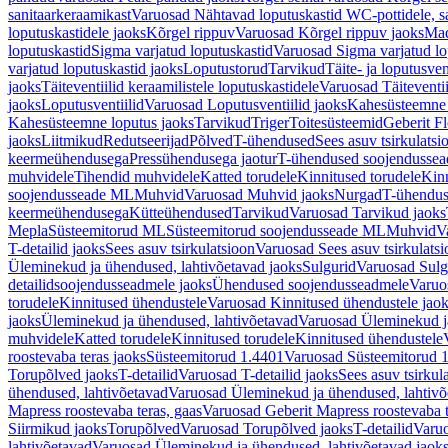
sanitaarkeraamikast
Varuosad Nähtavad loputuskastid WC-pottidele, sa
loputuskastidele jaoks
Kõrgel rippuv
Varuosad Kõrgel rippuv jaoks
Mad
loputuskastid
Sigma varjatud loputuskastid
Varuosad Sigma varjatud lo
varjatud loputuskastid jaoks
Loputustorud
Tarvikud
Täite- ja loputusven
jaoks
Täiteventiilid keraamilistele loputuskastidele
Varuosad Täiteventii
jaoks
Loputusventiilid
Varuosad Loputusventiilid jaoks
Kahesüsteemne 
Kahesüsteemne loputus jaoks
Tarvikud
Triger
Toitesüsteemid
Geberit F
jaoks
Liitmikud
Redutseerijad
Põlved
T-ühendused
Sees asuv tsirkulatsi
keermeühendusega
Pressühendusega jaotur
T-ühendused soojendusse
muhvidele
Tihendid muhvidele
Katted torudele
Kinnitused torudele
Kinn
soojendusseade ML
Muhvid
Varuosad Muhvid jaoks
Nurgad
T-ühendu
keermeühendusega
Kütteühendused
Tarvikud
Varuosad Tarvikud jaoks
Mepla
Süsteemitorud ML
Süsteemitorud soojendusseade ML
Muhvid
V
T-detailid jaoks
Sees asuv tsirkulatsioon
Varuosad Sees asuv tsirkulatsi
Üleminekud ja ühendused, lahtivõetavad jaoks
Sulgurid
Varuosad Sulg
detailidsoojendusseadmele jaoks
Ühendused soojendusseadmele
Varuo
torudele
Kinnitused ühendustele
Varuosad Kinnitused ühendustele jao
jaoks
Üleminekud ja ühendused, lahtivõetavad
Varuosad Üleminekud ja
muhvidele
Katted torudele
Kinnitused torudele
Kinnitused ühendustele
roostevaba teras jaoks
Süsteemitorud 1.4401
Varuosad Süsteemitorud 1
Torupõlved jaoks
T-detailid
Varuosad T-detailid jaoks
Sees asuv tsirkul
ühendused, lahtivõetavad
Varuosad Üleminekud ja ühendused, lahtivõ
Mapress roostevaba teras, gaas
Varuosad Geberit Mapress roostevaba t
Siirmikud jaoks
Torupõlved
Varuosad Torupõlved jaoks
T-detailid
Varuo
lahtivõetavad
Varuosad Üleminekud ja ühendused, lahtivõetavad jaok