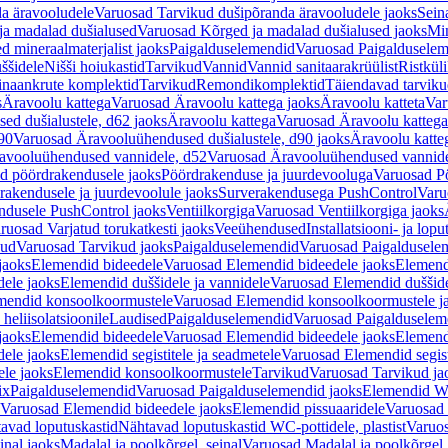
a äravooludele
Varuosad Tarvikud dušipõranda äravooludele jaoks
Sein
ja madalad dušialused
Varuosad Kõrged ja madalad dušialused jaoks
Min
d mineraalmaterjalist jaoks
Paigalduselemendid
Varuosad Paigalduselem
uššidele
Nišši hoiukastid
Tarvikud
Vannid
Vannid sanitaarakrüülist
Ristkül
einaankrute komplektid
Tarvikud
Remondikomplektid
Täiendavad tarvik
s
Äravoolu kattega
Varuosad Äravoolu kattega jaoks
Äravoolu katteta
Var
d dušialustele, d62 jaoks
Äravoolu kattega
Varuosad Äravoolu kattega
90
Varuosad Äravooluühendused dušialustele, d90 jaoks
Äravoolu katte
avooluühendused vannidele, d52
Varuosad Äravooluühendused vannide
d pöördrakendusele jaoks
Pöördrakenduse ja juurdevooluga
Varuosad Pö
akendusele ja juurdevoolule jaoks
Surverakendusega PushControl
Varu
ndusele PushControl jaoks
Ventiilkorgiga
Varuosad Ventiilkorgiga jaoks
ruosad Varjatud torukatkesti jaoks
Veeühendused
Installatsiooni- ja lop
kud
Varuosad Tarvikud jaoks
Paigalduselemendid
Varuosad Paigaldusele
jaoks
Elemendid bideedele
Varuosad Elemendid bideedele jaoks
Elemend
ele jaoks
Elemendid duššidele ja vannidele
Varuosad Elemendid duššide
mendid konsoolkoormustele
Varuosad Elemendid konsoolkoormustele j
heliisolatsioonile
Laudised
Paigalduselemendid
Varuosad Paigalduselem
jaoks
Elemendid bideedele
Varuosad Elemendid bideedele jaoks
Elemend
ele jaoks
Elemendid segistitele ja seadmetele
Varuosad Elemendid segisti
le jaoks
Elemendid konsoolkoormustele
Tarvikud
Varuosad Tarvikud ja
ix
Paigalduselemendid
Varuosad Paigalduselemendid jaoks
Elemendid WC
Varuosad Elemendid bideedele jaoks
Elemendid pissuaaridele
Varuosad 
avad loputuskastid
Nähtavad loputuskastid WC-pottidele, plastist
Varuos
inal jaoks
Madalal ja poolkõrgel, seinal
Varuosad Madalal ja poolkõrgel, 