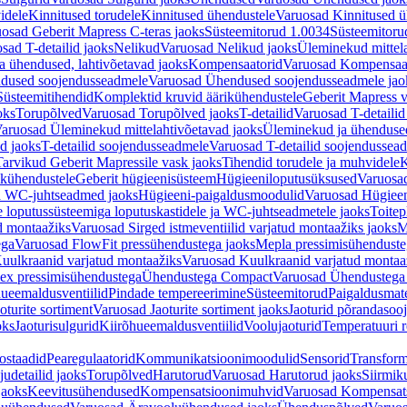
idele
Kinnitused torudele
Kinnitused ühendustele
Varuosad Kinnitused ü
osad Geberit Mapress C-teras jaoks
Süsteemitorud 1.0034
Süsteemitoru
sad T-detailid jaoks
Nelikud
Varuosad Nelikud jaoks
Üleminekud mittel
 ühendused, lahtivõetavad jaoks
Kompensaatorid
Varuosad Kompensaat
dused soojendusseadmele
Varuosad Ühendused soojendusseadmele jao
Süsteemitihendid
Komplektid kruvid äärikühendustele
Geberit Mapress 
oks
Torupõlved
Varuosad Torupõlved jaoks
T-detailid
Varuosad T-detailid
aruosad Üleminekud mittelahtivõetavad jaoks
Üleminekud ja ühendused
d jaoks
T-detailid soojendusseadmele
Varuosad T-detailid soojendussea
arvikud Geberit Mapressile vask jaoks
Tihendid torudele ja muhvidele
K
ikühendustele
Geberit hügieenisüsteem
Hügieeniloputusüksused
Varuosa
ja WC-juhtseadmed jaoks
Hügieeni-paigaldusmoodulid
Varuosad Hügieen
e loputussüsteemiga loputuskastidele ja WC-juhtseadmetele jaoks
Toitep
ud montaažiks
Varuosad Sirged istmeventiilid varjatud montaažiks jaoks
M
ega
Varuosad FlowFit pressühendustega jaoks
Mepla pressimisühendust
uulkraanid varjatud montaažiks
Varuosad Kuulkraanid varjatud montaa
ex pressimisühendustega
Ühendustega Compact
Varuosad Ühendustega
ueemaldusventiilid
Pindade tempereerimine
Süsteemitorud
Paigaldusmate
oturite sortiment
Varuosad Jaoturite sortiment jaoks
Jaoturid põrandasoo
oks
Jaoturisulgurid
Kiirõhueemaldusventiilid
Voolujaoturid
Temperatuuri 
ostaadid
Pearegulaatorid
Kommunikatsioonimoodulid
Sensorid
Transform
udetailid jaoks
Torupõlved
Harutorud
Varuosad Harutorud jaoks
Siirmik
jaoks
Keevitusühendused
Kompensatsioonimuhvid
Varuosad Kompensat