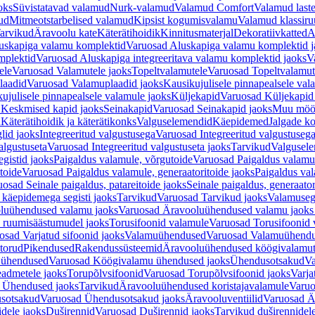
oks
Süvistatavad valamud
Nurk-valamud
Valamud Comfort
Valamud laste
ud
Mitmeotstarbelised valamud
Kipsist kogumisvalamu
Valamud klassiru
arvikud
Äravoolu kate
Käterätihoidik
Kinnitusmaterjal
Dekoratiivkatted
A
uskapiga valamu komplektid
Varuosad Aluskapiga valamu komplektid j
mplektid
Varuosad Aluskapiga integreeritava valamu komplektid jaoks
V
ele
Varuosad Valamutele jaoks
Topeltvalamutele
Varuosad Topeltvalamut
laadid
Varuosad Valamuplaadid jaoks
Kausikujulisele pinnapealsele val
ujulisele pinnapealsele valamule jaoks
Küljekapid
Varuosad Küljekapid
 Keskmised kapid jaoks
Seinakapid
Varuosad Seinakapid jaoks
Muu möö
d
Käterätihoidik ja käterätikonks
Valguselemendid
Käepidemed
Jalgade k
lid jaoks
Integreeritud valgustusega
Varuosad Integreeritud valgustusega
algustuseta
Varuosad Integreeritud valgustuseta jaoks
Tarvikud
Valgusel
gistid jaoks
Paigaldus valamule, võrgutoide
Varuosad Paigaldus valamul
toide
Varuosad Paigaldus valamule, generaatoritoide jaoks
Paigaldus val
osad Seinale paigaldus, patareitoide jaoks
Seinale paigaldus, generaator
 käepidemega segisti jaoks
Tarvikud
Varuosad Tarvikud jaoks
Valamusegi
luühendused valamu jaoks
Varuosad Äravooluühendused valamu jaoks 
 ruumisäästumudel jaoks
Torusifoonid valamule
Varuosad Torusifoonid 
osad Varjatud sifoonid jaoks
Valamuühendused
Varuosad Valamuühend
torud
Pikendused
Rakendussüsteemid
Äravooluühendused köögivalamut
 ühendused
Varuosad Köögivalamu ühendused jaoks
Ühendusotsakud
Va
admetele jaoks
Torupõlvsifoonid
Varuosad Torupõlvsifoonid jaoks
Varja
 Ühendused jaoks
Tarvikud
Äravooluühendused koristajavalamule
Varuo
sotsakud
Varuosad Ühendusotsakud jaoks
Äravooluventiilid
Varuosad Är
dele jaoks
Duširennid
Varuosad Duširennid jaoks
Tarvikud duširennidel