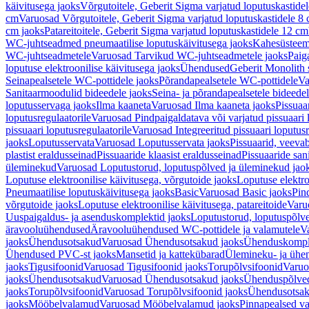
käivitusega jaoks
Võrgutoitele, Geberit Sigma varjatud loputuskastide
cm
Varuosad Võrgutoitele, Geberit Sigma varjatud loputuskastidele 8
cm jaoks
Patareitoitele, Geberit Sigma varjatud loputuskastidele 12 cm
WC-juhtseadmed pneumaatilise loputuskäivitusega jaoks
Kahesüsteems
WC-juhtseadmetele
Varuosad Tarvikud WC-juhtseadmetele jaoks
Paig
loputuse elektroonilise käivitusega jaoks
Ühendused
Geberit Monolith 
Seinapealsetele WC-pottidele jaoks
Põrandapealsetele WC-pottidele
Va
Sanitaarmoodulid bideedele jaoks
Seina- ja põrandapealsetele bideede
loputusservaga jaoks
Ilma kaaneta
Varuosad Ilma kaaneta jaoks
Pissuaa
loputusregulaatorile
Varuosad Pindpaigaldatava või varjatud pissuaari l
pissuaari loputusregulaatorile
Varuosad Integreeritud pissuaari loputusr
jaoks
Loputusservata
Varuosad Loputusservata jaoks
Pissuaarid, veeva
plastist eraldusseinad
Pissuaaride klaasist eraldusseinad
Pissuaaride san
üleminekud
Varuosad Loputustorud, loputuspõlved ja üleminekud jao
Loputuse elektroonilise käivitusega, võrgutoide jaoks
Loputuse elektro
Pneumaatilise loputuskäivitusega jaoks
Basic
Varuosad Basic jaoks
Pin
võrgutoide jaoks
Loputuse elektroonilise käivitusega, patareitoide
Varuo
Uuspaigaldus- ja asenduskomplektid jaoks
Loputustorud, loputuspõlv
äravooluühendused
Äravooluühendused WC-pottidele ja valamutele
V
jaoks
Ühendusotsakud
Varuosad Ühendusotsakud jaoks
Ühenduskompl
Ühendused PVC-st jaoks
Mansetid ja kattekübarad
Ülemineku- ja ühen
jaoks
Tigusifoonid
Varuosad Tigusifoonid jaoks
Torupõlvsifoonid
Varuo
jaoks
Ühendusotsakud
Varuosad Ühendusotsakud jaoks
Ühenduspõlve
jaoks
Torupõlvsifoonid
Varuosad Torupõlvsifoonid jaoks
Ühendusotsa
jaoks
Mööbelvalamud
Varuosad Mööbelvalamud jaoks
Pinnapealsed v