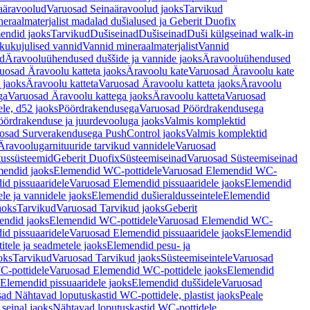
aäravoolud
Varuosad Seinaäravoolud jaoks
Tarvikud
eraalmaterjalist madalad dušialused ja Geberit Duofix
endid jaoks
Tarvikud
Dušiseinad
Dušiseinad
Duši külgseinad walk-in
ikukujulised vannid
Vannid mineraalmaterjalist
Vannid
ud
Äravooluühendused duššide ja vannide jaoks
Äravooluühendused
uosad Äravoolu katteta jaoks
Äravoolu kate
Varuosad Äravoolu kate
 jaoks
Äravoolu katteta
Varuosad Äravoolu katteta jaoks
Äravoolu
ga
Varuosad Äravoolu kattega jaoks
Äravoolu katteta
Varuosad
le, d52 jaoks
Pöördrakendusega
Varuosad Pöördrakendusega
ördrakenduse ja juurdevooluga jaoks
Valmis komplektid
osad Surverakendusega PushControl jaoks
Valmis komplektid
Äravoolugarnituuride tarvikud vannidele
Varuosad
utussüsteemid
Geberit Duofix
Süsteemiseinad
Varuosad Süsteemiseinad
mendid jaoks
Elemendid WC-pottidele
Varuosad Elemendid WC-
id pissuaaridele
Varuosad Elemendid pissuaaridele jaoks
Elemendid
le ja vannidele jaoks
Elemendid dušieraldusseintele
Elemendid
aoks
Tarvikud
Varuosad Tarvikud jaoks
Geberit
endid jaoks
Elemendid WC-pottidele
Varuosad Elemendid WC-
id pissuaaridele
Varuosad Elemendid pissuaaridele jaoks
Elemendid
tele ja seadmetele jaoks
Elemendid pesu- ja
oks
Tarvikud
Varuosad Tarvikud jaoks
Süsteemiseintele
Varuosad
-pottidele
Varuosad Elemendid WC-pottidele jaoks
Elemendid
Elemendid pissuaaridele jaoks
Elemendid duššidele
Varuosad
ad Nähtavad loputuskastid WC-pottidele, plastist jaoks
Peale
seinal jaoks
Nähtavad loputuskastid WC-pottidele,