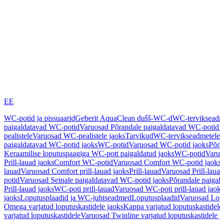
EE
WC-potid ja pissuaarid
Geberit AquaClean dušš-WC-d
WC-terviksea
paigaldatavad WC-potid
Varuosad Põrandale paigaldatavad WC-potid
pealistele
Varuosad WC-pealistele jaoks
Tarvikud
WC-tervikseadmetele
paigaldatavad WC-potid jaoks
WC-potid
Varuosad WC-potid jaoks
Põr
Keraamilise loputuspaagiga WC-pott paigaldatud jaoks
WC-potid
Varu
Prill-lauad jaoks
Comfort WC-potid
Varuosad Comfort WC-potid jaok
lauad
Varuosad Comfort prill-lauad jaoks
Prill-lauad
Varuosad Prill-lau
potid
Varuosad Seinale paigaldatavad WC-potid jaoks
Põrandale paiga
Prill-lauad jaoks
WC-poti prill-lauad
Varuosad WC-poti prill-lauad jao
jaoks
Loputusplaadid ja WC-juhtseadmed
Loputusplaadid
Varuosad Lop
Omega varjatud loputuskastidele jaoks
Kappa varjatud loputuskastidel
varjatud loputuskastidele
Varuosad Twinline varjatud loputuskastidele 