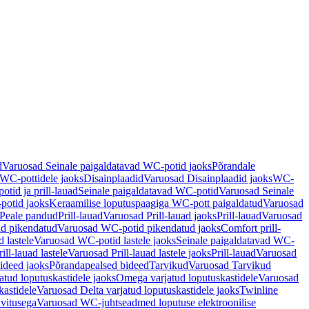
d
Varuosad Seinale paigaldatavad WC-potid jaoks
Põrandale
WC-pottidele jaoks
Disainplaadid
Varuosad Disainplaadid jaoks
WC-
tid ja prill-lauad
Seinale paigaldatavad WC-potid
Varuosad Seinale
potid jaoks
Keraamilise loputuspaagiga WC-pott paigaldatud
Varuosad
Peale pandud
Prill-lauad
Varuosad Prill-lauad jaoks
Prill-lauad
Varuosad
d pikendatud
Varuosad WC-potid pikendatud jaoks
Comfort prill-
 lastele
Varuosad WC-potid lastele jaoks
Seinale paigaldatavad WC-
rill-lauad lastele
Varuosad Prill-lauad lastele jaoks
Prill-lauad
Varuosad
ideed jaoks
Põrandapealsed bideed
Tarvikud
Varuosad Tarvikud
tud loputuskastidele jaoks
Omega varjatud loputuskastidele
Varuosad
kastidele
Varuosad Delta varjatud loputuskastidele jaoks
Twinline
ivitusega
Varuosad WC-juhtseadmed loputuse elektroonilise