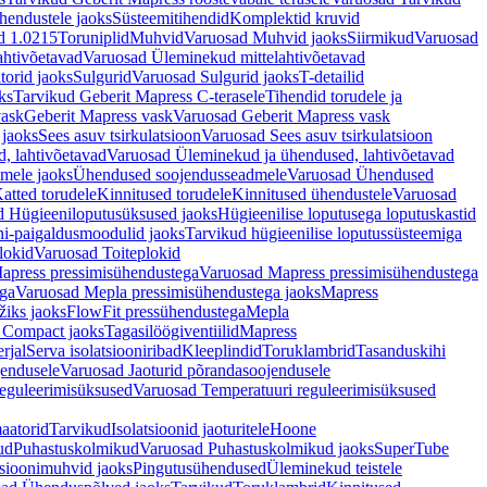
hendustele jaoks
Süsteemitihendid
Komplektid kruvid
d 1.0215
Toruniplid
Muhvid
Varuosad Muhvid jaoks
Siirmikud
Varuosad
ahtivõetavad
Varuosad Üleminekud mittelahtivõetavad
orid jaoks
Sulgurid
Varuosad Sulgurid jaoks
T-detailid
ks
Tarvikud Geberit Mapress C-terasele
Tihendid torudele ja
vask
Geberit Mapress vask
Varuosad Geberit Mapress vask
 jaoks
Sees asuv tsirkulatsioon
Varuosad Sees asuv tsirkulatsioon
, lahtivõetavad
Varuosad Üleminekud ja ühendused, lahtivõetavad
dmele jaoks
Ühendused soojendusseadmele
Varuosad Ühendused
atted torudele
Kinnitused torudele
Kinnitused ühendustele
Varuosad
d Hügieeniloputusüksused jaoks
Hügieenilise loputusega loputuskastid
i-paigaldusmoodulid jaoks
Tarvikud hügieenilise loputussüsteemiga
lokid
Varuosad Toiteplokid
apress pressimisühendustega
Varuosad Mapress pressimisühendustega
ega
Varuosad Mepla pressimisühendustega jaoks
Mapress
žiks jaoks
FlowFit pressühendustega
Mepla
 Compact jaoks
Tagasilöögiventiilid
Mapress
rjal
Serva isolatsiooniribad
Kleeplindid
Toruklambrid
Tasanduskihi
jendusele
Varuosad Jaoturid põrandasoojendusele
reguleerimisüksused
Varuosad Temperatuuri reguleerimisüksused
aatorid
Tarvikud
Isolatsioonid jaoturitele
Hoone
ud
Puhastuskolmikud
Varuosad Puhastuskolmikud jaoks
SuperTube
sioonimuhvid jaoks
Pingutusühendused
Üleminekud teistele