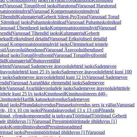
ad Ühenduspõlved jaoks
Tarvikud
Toruklambrid
Kinnitused
ed
Varuosad Torupõlved jaoks
Harutorud
Varuosad Harutorud
atsioonimuhvid
Varuosad Kompensatsioonimuhvid
Tihendid
Kulumaterjal
Geberit Silent-Pro
Torud
Varuosad Torud
Siirmikud jaoks
Puhastuskolmikud
Varuosad Puhastuskolmikud
aruosad Ühendused jaoks
Kompensatsioonimuhvid
Varuosad
hendid
Varuosad Tihendid jaoks
Kulumaterjal
Geberit
nekud
Erikujulised detailid
Varuosad Erikujulised detailid
osad Kompensatsioonimuhvid jaoks
Üleminekud teistele
sid
Äravooluühendused
Varuosad Äravooluühendused
akud jaoks
Torupõlvsifoonid
Varuosad Torupõlvsifoonid
did
Kulumaterjal
Õhutusventiilid
ehtrid
Varuosad Sademevee äravoolulehtrid jaoks
Sademevee
avoolulehtrid kuni 25 l/s jaoks
Sademevee äravoolulehtrid kuni 100
e jaoks
Sademevee äravoolulehtrid kuni 12 l/s
Varuosad Sademevee
endid
Varuosad Aurutõkke elemendid jaoks
Sademevee
dele
Varuosad Avariiülevooludele jaoks
Sademevee äravoolulehtritele
itele kuni 25 l/s jaoks
Kinnitused
Kinnitussüsteem d40–
innitustele
Harilik katusekuivendus
Sademevee
ikud jaoks
Põrandakuivendus
Pinnasekuivendus sees ja väljas
Varuosad
ele, 10 x 10 cm jaoks
Põrandaäravoolud 13 x 13 cm
Põranda
iistad, võrgukomponendid ja tarkvara
Tööriistad
Tööriistad Geberit
tade ühilduvus [1]
Varuosad Pressimistööriistade ühilduvus [1]
jaoks
Kontrollimisvahend
Pressimisseadmed
riistad jaoks
Pressimistööriistad ühilduvus [1]
Varuosad