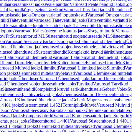
nitaarkeraamikast jaoks
Peale pandud
Varuosad Peale pandud jaoks
Lopu
alal ja poolkõrgel, seinal
Tarvikud
Varuosad Tarvikud jaoks
Ühendused
putuskastid jaoks
Omega varjatud loputuskastid
Varuosad Omega varjatu
tiilid
Täiteventiilid
Varuosad Täiteventiilid jaoks
Täiteventiilid varjatud l
lid keraamilistele loputuskastidele jaoks
Täiteventiilid loputuskastidele 
loputus
Varuosad Kahesüsteemne loputus jaoks
Sisegarnituurid
Varuosad
lowFit
Süsteemitorud ML
Süsteemitorud soojendusseade ML
Süsteemito
oon
Varuosad Sees asuv tsirkulatsioon jaoks
Lahutamatud üleminekud
Ül
admele
Üleminekud ja ühendused soojendusseadmele, lahtivõetavad
Ühen
itused ühendustele
Süsteemitihendid
Komplektid kruvid äärikühenduste
sed
Lahutamatud üleminekud
Varuosad Lahutamatud üleminekud jaoks
L
Tihendid torudele ja muhvidele
Katted torudele
Kinnitused torudele
Kinn
aruosad Muhvid jaoks
Liitmikud
Varuosad Liitmikud jaoks
Siirmikud
Var
oon jaoks
Üleminekud mittelahtivõetavad
Varuosad Üleminekud mittelah
urid jaoks
Ühendused
Varuosad Ühendused jaoks
Jaoturid keermeühend
sad Ühendused soojendusseadmele jaoks
Tarvikud
Varuosad Tarvikud j
ks
Süsteemitihendid
Komplektid kruvid äärikühendustele
Geberit Volex
Sü
 ühendused, lahtivõetavad jaoks
Ühendused
Jaoturid keermeühenduseg
Varuosad Kinnitused ühendustele jaoks
Geberit Mapress roostevaba tera
.4401 jaoks
Süsteemitorud 1.4521
Toruniplid
Muhvid
Varuosad Muhvid 
atsioon
Varuosad Sees asuv tsirkulatsioon jaoks
Üleminekud mittelahtivõ
etavad jaoks
Kompensaatorid
Varuosad Kompensaatorid jaoks
Sulgurid
V
eras, gaas jaoks
Süsteemitorud 1.4401
Varuosad Süsteemitorud 1.4401 j
sad T-detailid jaoks
Üleminekud mittelahtivõetavad
Varuosad Ülemineku
s
Sulgurid
Varuosad Sulgurid jaoks
Ühendused
Varuosad Ühendused jaok