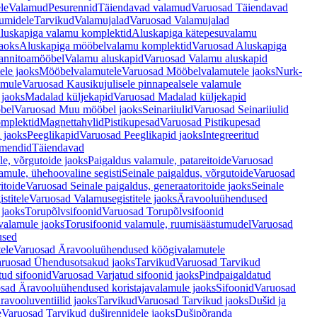
le
Valamud
Pesurennid
Täiendavad valamud
Varuosad Täiendavad
umidele
Tarvikud
Valamujalad
Varuosad Valamujalad
luskapiga valamu komplektid
Aluskapiga kätepesuvalamu
aoks
Aluskapiga mööbelvalamu komplektid
Varuosad Aluskapiga
annitoamööbel
Valamu aluskapid
Varuosad Valamu aluskapid
ele jaoks
Mööbelvalamutele
Varuosad Mööbelvalamutele jaoks
Nurk-
amule
Varuosad Kausikujulisele pinnapealsele valamule
 jaoks
Madalad küljekapid
Varuosad Madalad küljekapid
bel
Varuosad Muu mööbel jaoks
Seinariiulid
Varuosad Seinariiulid
omplektid
Magnettahvlid
Pistikupesad
Varuosad Pistikupesad
 jaoks
Peeglikapid
Varuosad Peeglikapid jaoks
Integreeritud
emendid
Täiendavad
e, võrgutoide jaoks
Paigaldus valamule, patareitoide
Varuosad
amule, ühehoovaline segisti
Seinale paigaldus, võrgutoide
Varuosad
itoide
Varuosad Seinale paigaldus, generaatoritoide jaoks
Seinale
stitele
Varuosad Valamusegistitele jaoks
Äravooluühendused
jaoks
Torupõlvsifoonid
Varuosad Torupõlvsifoonid
valamule jaoks
Torusifoonid valamule, ruumisäästumudel
Varuosad
used
ele
Varuosad Äravooluühendused köögivalamutele
ruosad Ühendusotsakud jaoks
Tarvikud
Varuosad Tarvikud
tud sifoonid
Varuosad Varjatud sifoonid jaoks
Pindpaigaldatud
sad Äravooluühendused koristajavalamule jaoks
Sifoonid
Varuosad
avooluventiilid jaoks
Tarvikud
Varuosad Tarvikud jaoks
Dušid ja
e
Varuosad Tarvikud duširennidele jaoks
Dušipõranda