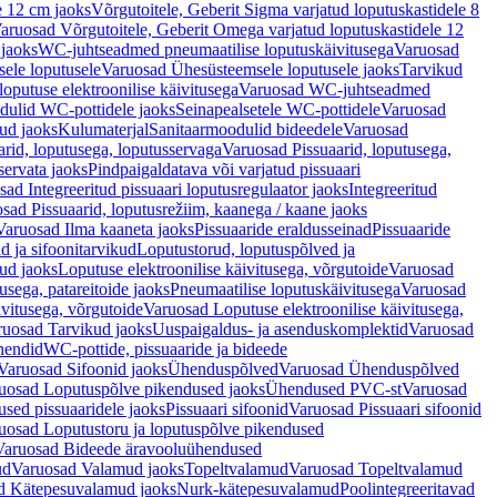
e 12 cm jaoks
Võrgutoitele, Geberit Sigma varjatud loputuskastidele 8
aruosad Võrgutoitele, Geberit Omega varjatud loputuskastidele 12
 jaoks
WC-juhtseadmed pneumaatilise loputuskäivitusega
Varuosad
ele loputusele
Varuosad Ühesüsteemsele loputusele jaoks
Tarvikud
putuse elektroonilise käivitusega
Varuosad WC-juhtseadmed
dulid WC-pottidele jaoks
Seinapealsetele WC-pottidele
Varuosad
ud jaoks
Kulumaterjal
Sanitaarmoodulid bideedele
Varuosad
arid, loputusega, loputusservaga
Varuosad Pissuaarid, loputusega,
servata jaoks
Pindpaigaldatava või varjatud pissuaari
ad Integreeritud pissuaari loputusregulaator jaoks
Integreeritud
sad Pissuaarid, loputusrežiim, kaanega / kaane jaoks
Varuosad Ilma kaaneta jaoks
Pissuaaride eraldusseinad
Pissuaaride
d ja sifoonitarvikud
Loputustorud, loputuspõlved ja
ud jaoks
Loputuse elektroonilise käivitusega, võrgutoide
Varuosad
usega, patareitoide jaoks
Pneumaatilise loputuskäivitusega
Varuosad
ivitusega, võrgutoide
Varuosad Loputuse elektroonilise käivitusega,
ruosad Tarvikud jaoks
Uuspaigaldus- ja asenduskomplektid
Varuosad
hendid
WC-pottide, pissuaaride ja bideede
Varuosad Sifoonid jaoks
Ühenduspõlved
Varuosad Ühenduspõlved
uosad Loputuspõlve pikendused jaoks
Ühendused PVC-st
Varuosad
ed pissuaaridele jaoks
Pissuaari sifoonid
Varuosad Pissuaari sifoonid
uosad Loputustoru ja loputuspõlve pikendused
Varuosad Bideede äravooluühendused
ud
Varuosad Valamud jaoks
Topeltvalamud
Varuosad Topeltvalamud
d Kätepesuvalamud jaoks
Nurk-kätepesuvalamud
Poolintegreeritavad