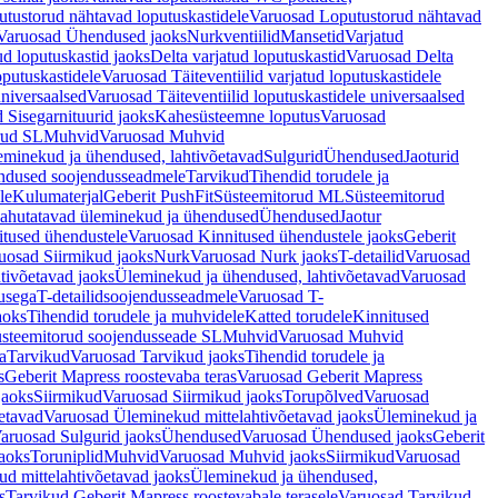
tustorud nähtavad loputuskastidele
Varuosad Loputustorud nähtavad
Varuosad Ühendused jaoks
Nurkventiilid
Mansetid
Varjatud
d loputuskastid jaoks
Delta varjatud loputuskastid
Varuosad Delta
oputuskastidele
Varuosad Täiteventiilid varjatud loputuskastidele
universaalsed
Varuosad Täiteventiilid loputuskastidele universaalsed
 Sisegarnituurid jaoks
Kahesüsteemne loputus
Varuosad
rud SL
Muhvid
Varuosad Muhvid
eminekud ja ühendused, lahtivõetavad
Sulgurid
Ühendused
Jaoturid
dused soojendusseadmele
Tarvikud
Tihendid torudele ja
le
Kulumaterjal
Geberit PushFit
Süsteemitorud ML
Süsteemitorud
ahutatavad üleminekud ja ühendused
Ühendused
Jaotur
itused ühendustele
Varuosad Kinnitused ühendustele jaoks
Geberit
uosad Siirmikud jaoks
Nurk
Varuosad Nurk jaoks
T-detailid
Varuosad
tivõetavad jaoks
Üleminekud ja ühendused, lahtivõetavad
Varuosad
usega
T-detailidsoojendusseadmele
Varuosad T-
aoks
Tihendid torudele ja muhvidele
Katted torudele
Kinnitused
steemitorud soojendusseade SL
Muhvid
Varuosad Muhvid
a
Tarvikud
Varuosad Tarvikud jaoks
Tihendid torudele ja
s
Geberit Mapress roostevaba teras
Varuosad Geberit Mapress
jaoks
Siirmikud
Varuosad Siirmikud jaoks
Torupõlved
Varuosad
etavad
Varuosad Üleminekud mittelahtivõetavad jaoks
Üleminekud ja
aruosad Sulgurid jaoks
Ühendused
Varuosad Ühendused jaoks
Geberit
aoks
Toruniplid
Muhvid
Varuosad Muhvid jaoks
Siirmikud
Varuosad
d mittelahtivõetavad jaoks
Üleminekud ja ühendused,
s
Tarvikud Geberit Mapress roostevabale terasele
Varuosad Tarvikud