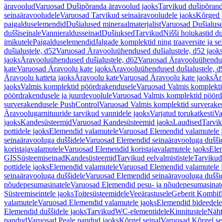
äravoolud
Varuosad Dušipõranda äravoolud jaoks
Tarvikud dušipõrand
seinaäravooludele
Varuosad Tarvikud seinaäravooludele jaoks
Kõrged 
paigalduselemendid
Dušialused mineraalmaterjalist
Varuosad Dušialuse
duššiseinale
Vannieraldusseinad
Dušiuksed
Tarvikud
Nišši hoiukastid d
imikutele
Paigalduselemendid
Jalgade komplektid ning traaversite ja s
dušialustele, d52
Varuosad Äravooluühendused dušialustele, d52 jaok
jaoks
Äravooluühendused dušialustele, d62
Varuosad Äravooluühenduse
kate
Varuosad Äravoolu kate jaoks
Äravooluühendused dušialustele, d
Äravoolu katteta jaoks
Äravoolu kate
Varuosad Äravoolu kate jaoks
Är
jaoks
Valmis komplektid pöördrakendusele
Varuosad Valmis komplekti
pöördrakendusele ja juurdevoolule
Varuosad Valmis komplektid pöördr
surverakendusele PushControl
Varuosad Valmis komplektid surverake
Äravoolugarnituuride tarvikud vannidele jaoks
Varjatud torukatkesti
Va
jaoks
Kandesüsteemid
Varuosad Kandesüsteemid jaoks
Laudised
Tarvi
pottidele jaoks
Elemendid valamutele
Varuosad Elemendid valamutele 
seinaäravooluga duššidele
Varuosad Elemendid seinaäravooluga duššid
koristajavalamutele
Varuosad Elemendid koristajavalamutele jaoks
Ele
GIS
Süsteemiseinad
Kandesüsteemid
Tarvikud eelvalmististele
Tarvikud 
pottidele jaoks
Elemendid valamutele
Varuosad Elemendid valamutele 
seinaäravooluga duššidele
Varuosad Elemendid seinaäravooluga duššid
nõudepesumasinatele
Varuosad Elemendid pesu- ja nõudepesumasinate
Süsteemiseintele jaoks
Toitesüsteemidele
Veeärastusele
Geberit Kombif
valamutele
Varuosad Elemendid valamutele jaoks
Elemendid bideedele
Elemendid duššidele jaoks
Tarvikud
WC-elementidele
Kinnitustele
Näht
pandud
Varuosad Peale pandud jaoks
Kõrgel seinal
Varuosad Kõrgel se