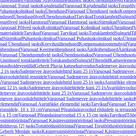
luühendused
Varuosad Äravooluühendused jaoks
Ühenduspõlved
Varuos
Varuosad Torud jaoks
Kujudetailid
Varuosad Kujudetailid jaoks
Torupõlv
Puhastuskolmikud jaoks
Ühendused
Varuosad Ühendused jaoks
Kompens
ndused
Ühenduspõlved
Ühendusotsakud
Tarvikud
Toruklambrid
Sulgurid
rupõlved jaoks
Harutorud
Varuosad Harutorud jaoks
Siirmikud
Varuosad 
Varuosad Põlved jaoks
Kolmikud
Varuosad Kolmikud jaoks
Ühendused
V
materjalidele
Tarvikud
Varuosad Tarvikud jaoks
Toruklambrid
Sulgurid
Ti
ud
Siirmikud
Puhastuskolmikud
Varuosad Puhastuskolmikud jaoks
Ülemi
sad Ühendused jaoks
Keevitusühendused
Kompensatsioonimuhvid
Varu
ühendused
Varuosad Keermeühendused jaoks
Äärikühendused
Äärikpuk
Varuosad Ühendusmuhvid jaoks
Ühendusotsakud
Varuosad Ühendusots
Kinnitused toruklambritele
Torukandurid
Sulgurid
Tihendid
Kaitseelemen
agasihoideventiilid
Geberit Pluvia katusekuivendus
Sademevee äravoolul
2 l/s jaoks
Sademevee äravoolulehtrid kuni 25 l/s
Varuosad Sademevee är
ravoolulehtrid rennidele
Varuosad Sademevee äravoolulehtrid rennidel
s
Varuosad Sademevee äravoolulehtrid kuni 25 l/s jaoks
Aurutõkke elem
ni 12 l/s jaoks
Sademevee äravoolulehtritele kuni 25 l/s
Avariiülevoolu
demevee äravoolulehtritele kuni 25 l/s
Varuosad Sademevee äravoolulehtr
mevee äravoolulehtritele
Varuosad Sademevee äravoolulehtritele jaoks
K
elemendid
Varuosad Aurutõkke elemendid jaoks
Tarvikud
Varuosad Tarv
rrassidele, 10 x 10 cm
Varuosad Põrandaäravoolud rõdudele ja terrassid
5 x 15 cm
Varuosad Põrandasissevoolud 15 x 15 cm jaoks
Tarvikud
Töör
ssimistööriistad
Varuosad Käsipressimistööriistad jaoks
Pressimistööriis
ühilduvus [2] jaoks
Torutöötlustööriistad
Varuosad Torutöötlustööriistad 
Geberit Meplale jaoks
Käsipressimistööriistad
Varuosad Käsipressimistöö