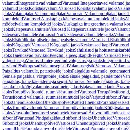
valamud
Integreeritavad valamud
Varuosad Integreeritavad valamud ja
valamud jaoks
Koristajavalamu
Varuosad Koristajavalamu jaoks
Valam
jaoks
Valamujalad
Valamu pooljalad
Varuosad Valamu pooljalad jaoks
T
komplektid
Varuosad Aluskapiga kätepesuvalamu komplektid jaoks
Al
mööbelvalamu komplektid jaoks
Aluskapiga integreeritava valamu ko
jaoks
Kätepesuvalamutele
Varuosad Kätepesuvalamutele jaoks
Valamut
kätepesuvalamutele
Varuosad Nurk-kätepesuvalamutele jaoks
Valamup
jaoks
Ristkülikukujulisele pinnapealsele valamule
Varuosad Ristkülikuk
jaoks
Kõrgkapid
Varuosad Kõrgkapid jaoks
Keskmised kapid
Varuosad
jaoks
Tarvikud
Varuosad Tarvikud jaoks
Sahtlisisud ja hoiustamiskarbi
jaoks
Täiendavad tarvikud
Peeglid ja peeglikapid
Peeglid
Varuosad Peeg
valgustusega
Varuosad Integreeritud valgustusega jaoks
Integreeritud v
tarvikud
Pistikupesad
Valamusegistid
Valamusegistid
Varuosad Valamuse
Paigaldus valamule, patareitoide jaoks
Paigaldus valamule, generaatori
Seinale paigaldus, võrgutoide jaoks
Seinale paigaldus, patareitoide
Varu
paigaldus, kahe käepidemega segisti
Varuosad Seinale paigaldus, kahe
pesukoha, köögivalamute, seadmete ja koristajavalamute jaoks
Äravoo
jaoks
Torupõlvsifoonid, ruumisäästumudel
Varuosad Torupõlvsifoonid,
Torusifoonid valamule, ruumisäästumudel jaoks
Varjatud sifoonid
Varu
jaoks
Ühendusotsakud
Ühenduspõlved
Katted
Tihendid
Põrandapealsed 
jaoks
Torupõlvsifoonid
Varuosad Torupõlvsifoonid jaoks
Köögivalamu
jaoks
Äravooluühendused seadmetele
Varuosad Äravooluühendused se
sifoonid
Varuosad Pindpaigaldatud sifoonid jaoks
Ühendused
Varuosad
Sifoonid jaoks
Ühenduspõlved
Varuosad Ühenduspõlved jaoks
Ühendu
vannid
Dušš
Põranda äravool duššidele
Varuosad Põranda äravool dušši