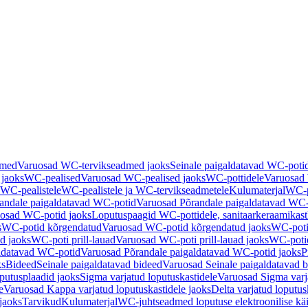
dmed
Varuosad WC-tervikseadmed jaoks
Seinale paigaldatavad WC-poti
 jaoks
WC-pealised
Varuosad WC-pealised jaoks
WC-pottidele
Varuosad 
WC-pealistele
WC-pealistele ja WC-tervikseadmetele
Kulumaterjal
WC-po
andale paigaldatavad WC-potid
Varuosad Põrandale paigaldatavad WC-
osad WC-potid jaoks
Loputuspaagid WC-pottidele, sanitaarkeraamikast
s
WC-potid kõrgendatud
Varuosad WC-potid kõrgendatud jaoks
WC-poti
ad jaoks
WC-poti prill-lauad
Varuosad WC-poti prill-lauad jaoks
WC-potid
ldatavad WC-potid
Varuosad Põrandale paigaldatavad WC-potid jaoks
P
ks
Bideed
Seinale paigaldatavad bideed
Varuosad Seinale paigaldatavad b
utusplaadid jaoks
Sigma varjatud loputuskastidele
Varuosad Sigma varja
e
Varuosad Kappa varjatud loputuskastidele jaoks
Delta varjatud loputus
jaoks
Tarvikud
Kulumaterjal
WC-juhtseadmed loputuse elektroonilise kä