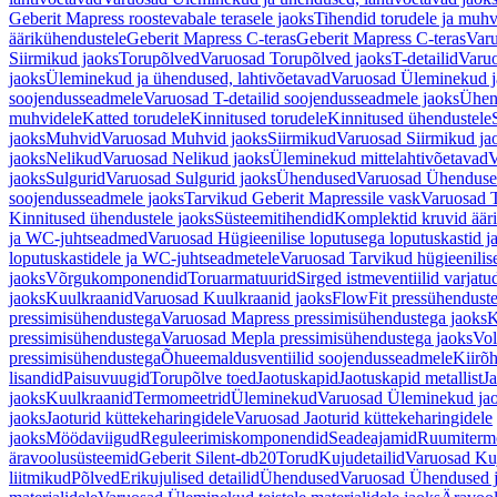
Geberit Mapress roostevabale terasele jaoks
Tihendid torudele ja muhv
äärikühendustele
Geberit Mapress C-teras
Geberit Mapress C-teras
Varu
Siirmikud jaoks
Torupõlved
Varuosad Torupõlved jaoks
T-detailid
Varuo
jaoks
Üleminekud ja ühendused, lahtivõetavad
Varuosad Üleminekud ja
soojendusseadmele
Varuosad T-detailid soojendusseadmele jaoks
Ühen
muhvidele
Katted torudele
Kinnitused torudele
Kinnitused ühendustele
jaoks
Muhvid
Varuosad Muhvid jaoks
Siirmikud
Varuosad Siirmikud ja
jaoks
Nelikud
Varuosad Nelikud jaoks
Üleminekud mittelahtivõetavad
V
jaoks
Sulgurid
Varuosad Sulgurid jaoks
Ühendused
Varuosad Ühenduse
soojendusseadmele jaoks
Tarvikud Geberit Mapressile vask
Varuosad T
Kinnitused ühendustele jaoks
Süsteemitihendid
Komplektid kruvid äär
ja WC-juhtseadmed
Varuosad Hügieenilise loputusega loputuskastid 
loputuskastidele ja WC-juhtseadmetele
Varuosad Tarvikud hügieenilis
jaoks
Võrgukomponendid
Toruarmatuurid
Sirged istmeventiilid varjat
jaoks
Kuulkraanid
Varuosad Kuulkraanid jaoks
FlowFit pressühendust
pressimisühendustega
Varuosad Mapress pressimisühendustega jaoks
K
pressimisühendustega
Varuosad Mepla pressimisühendustega jaoks
Vol
pressimisühendustega
Õhueemaldusventiilid soojendusseadmele
Kiirõh
lisandid
Paisuvuugid
Torupõlve toed
Jaotuskapid
Jaotuskapid metallist
Ja
jaoks
Kuulkraanid
Termomeetrid
Üleminekud
Varuosad Üleminekud ja
jaoks
Jaoturid küttekeharingidele
Varuosad Jaoturid küttekeharingidele
jaoks
Möödaviigud
Reguleerimiskomponendid
Seadeajamid
Ruumiterm
äravoolusüsteemid
Geberit Silent-db20
Torud
Kujudetailid
Varuosad Kuj
liitmikud
Põlved
Erikujulised detailid
Ühendused
Varuosad Ühendused 