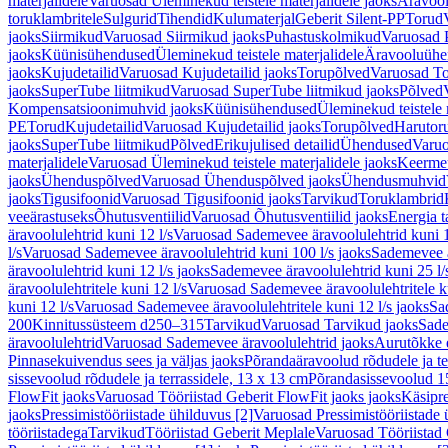
materjalidele
Varuosad Üleminekud teistele materjalidele jaoks
Äravoo
toruklambritele
Sulgurid
Tihendid
Kulumaterjal
Geberit Silent-PP
Torud
jaoks
Siirmikud
Varuosad Siirmikud jaoks
Puhastuskolmikud
Varuosad 
jaoks
Küünisühendused
Üleminekud teistele materjalidele
Äravooluühe
jaoks
Kujudetailid
Varuosad Kujudetailid jaoks
Torupõlved
Varuosad To
jaoks
SuperTube liitmikud
Varuosad SuperTube liitmikud jaoks
Põlved
Kompensatsioonimuhvid jaoks
Küünisühendused
Üleminekud teistele 
PE
Torud
Kujudetailid
Varuosad Kujudetailid jaoks
Torupõlved
Harutor
jaoks
SuperTube liitmikud
Põlved
Erikujulised detailid
Ühendused
Varuo
materjalidele
Varuosad Üleminekud teistele materjalidele jaoks
Keerme
jaoks
Ühenduspõlved
Varuosad Ühenduspõlved jaoks
Ühendusmuhvid
jaoks
Tigusifoonid
Varuosad Tigusifoonid jaoks
Tarvikud
Toruklambrid
veeärastuseks
Õhutusventiilid
Varuosad Õhutusventiilid jaoks
Energia t
äravoolulehtrid kuni 12 l/s
Varuosad Sademevee äravoolulehtrid kuni 1
l/s
Varuosad Sademevee äravoolulehtrid kuni 100 l/s jaoks
Sademevee ä
äravoolulehtrid kuni 12 l/s jaoks
Sademevee äravoolulehtrid kuni 25 l/
äravoolulehtritele kuni 12 l/s
Varuosad Sademevee äravoolulehtritele ku
kuni 12 l/s
Varuosad Sademevee äravoolulehtritele kuni 12 l/s jaoks
Sa
200
Kinnitussüsteem d250–315
Tarvikud
Varuosad Tarvikud jaoks
Sade
äravoolulehtrid
Varuosad Sademevee äravoolulehtrid jaoks
Aurutõkke 
Pinnasekuivendus sees ja väljas jaoks
Põrandaäravoolud rõdudele ja te
sissevoolud rõdudele ja terrassidele, 13 x 13 cm
Põrandasissevoolud 1
FlowFit jaoks
Varuosad Tööriistad Geberit FlowFit jaoks jaoks
Käsipre
jaoks
Pressimistööriistade ühilduvus [2]
Varuosad Pressimistööriistade 
tööriistadega
Tarvikud
Tööriistad Geberit Meplale
Varuosad Tööriistad 