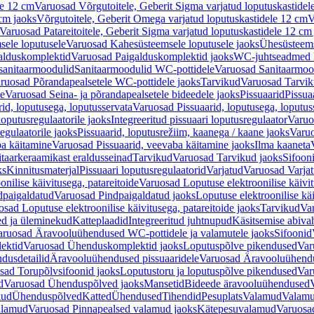
le 12 cm
Varuosad Võrgutoitele, Geberit Sigma varjatud loputuskastidel
 cm jaoks
Võrgutoitele, Geberit Omega varjatud loputuskastidele 12 cm
V
Varuosad Patareitoitele, Geberit Sigma varjatud loputuskastidele 12 cm
ele loputusele
Varuosad Kahesüsteemsele loputusele jaoks
Ühesüsteems
alduskomplektid
Varuosad Paigalduskomplektid jaoks
WC-juhtseadmed lo
sanitaarmoodulid
Sanitaarmoodulid WC-pottidele
Varuosad Sanitaarmoo
ruosad Põrandapealsetele WC-pottidele jaoks
Tarvikud
Varuosad Tarvik
le
Varuosad Seina- ja põrandapealsetele bideedele jaoks
Pissuaarid
Pissua
rid, loputusega, loputusservata
Varuosad Pissuaarid, loputusega, loputus
oputusregulaatorile jaoks
Integreeritud pissuaari loputusregulaator
Varuos
egulaatorile jaoks
Pissuaarid, loputusrežiim, kaanega / kaane jaoks
Varuo
ba käitamine
Varuosad Pissuaarid, veevaba käitamine jaoks
Ilma kaaneta
itaarkeraamikast eraldusseinad
Tarvikud
Varuosad Tarvikud jaoks
Sifooni
ks
Kinnitusmaterjal
Pissuaari loputusregulaatorid
Varjatud
Varuosad Varjat
onilise käivitusega, patareitoide
Varuosad Loputuse elektroonilise käivit
dpaigaldatud
Varuosad Pindpaigaldatud jaoks
Loputuse elektroonilise kä
sad Loputuse elektroonilise käivitusega, patareitoide jaoks
Tarvikud
Va
ed ja üleminekud
Katteplaadid
Integreeritud juhtnupud
Käsitsemise abiva
aruosad Äravooluühendused WC-pottidele ja valamutele jaoks
Sifoonid
ektid
Varuosad Ühenduskomplektid jaoks
Loputuspõlve pikendused
Var
dusdetailid
Äravooluühendused pissuaaridele
Varuosad Äravooluühendus
sad Torupõlvsifoonid jaoks
Loputustoru ja loputuspõlve pikendused
Var
d
Varuosad Ühenduspõlved jaoks
Mansetid
Bideede äravooluühendused
kud
Ühenduspõlved
Katted
Ühendused
Tihendid
Pesuplats
Valamud
Valam
alamud
Varuosad Pinnapealsed valamud jaoks
Kätepesuvalamud
Varuosa