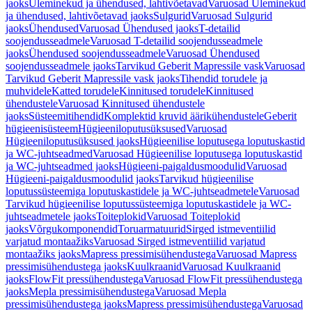
jaoks
Üleminekud ja ühendused, lahtivõetavad
Varuosad Üleminekud
ja ühendused, lahtivõetavad jaoks
Sulgurid
Varuosad Sulgurid
jaoks
Ühendused
Varuosad Ühendused jaoks
T-detailid
soojendusseadmele
Varuosad T-detailid soojendusseadmele
jaoks
Ühendused soojendusseadmele
Varuosad Ühendused
soojendusseadmele jaoks
Tarvikud Geberit Mapressile vask
Varuosad
Tarvikud Geberit Mapressile vask jaoks
Tihendid torudele ja
muhvidele
Katted torudele
Kinnitused torudele
Kinnitused
ühendustele
Varuosad Kinnitused ühendustele
jaoks
Süsteemitihendid
Komplektid kruvid äärikühendustele
Geberit
hügieenisüsteem
Hügieeniloputusüksused
Varuosad
Hügieeniloputusüksused jaoks
Hügieenilise loputusega loputuskastid
ja WC-juhtseadmed
Varuosad Hügieenilise loputusega loputuskastid
ja WC-juhtseadmed jaoks
Hügieeni-paigaldusmoodulid
Varuosad
Hügieeni-paigaldusmoodulid jaoks
Tarvikud hügieenilise
loputussüsteemiga loputuskastidele ja WC-juhtseadmetele
Varuosad
Tarvikud hügieenilise loputussüsteemiga loputuskastidele ja WC-
juhtseadmetele jaoks
Toiteplokid
Varuosad Toiteplokid
jaoks
Võrgukomponendid
Toruarmatuurid
Sirged istmeventiilid
varjatud montaažiks
Varuosad Sirged istmeventiilid varjatud
montaažiks jaoks
Mapress pressimisühendustega
Varuosad Mapress
pressimisühendustega jaoks
Kuulkraanid
Varuosad Kuulkraanid
jaoks
FlowFit pressühendustega
Varuosad FlowFit pressühendustega
jaoks
Mepla pressimisühendustega
Varuosad Mepla
pressimisühendustega jaoks
Mapress pressimisühendustega
Varuosad