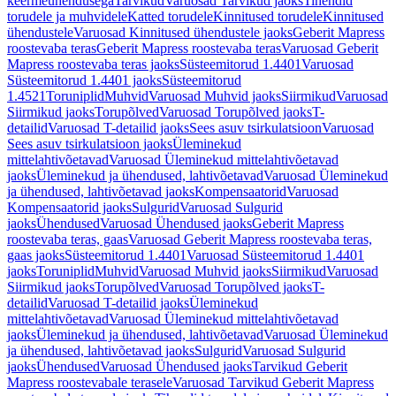
keermeühendusega
Tarvikud
Varuosad Tarvikud jaoks
Tihendid
torudele ja muhvidele
Katted torudele
Kinnitused torudele
Kinnitused
ühendustele
Varuosad Kinnitused ühendustele jaoks
Geberit Mapress
roostevaba teras
Geberit Mapress roostevaba teras
Varuosad Geberit
Mapress roostevaba teras jaoks
Süsteemitorud 1.4401
Varuosad
Süsteemitorud 1.4401 jaoks
Süsteemitorud
1.4521
Toruniplid
Muhvid
Varuosad Muhvid jaoks
Siirmikud
Varuosad
Siirmikud jaoks
Torupõlved
Varuosad Torupõlved jaoks
T-
detailid
Varuosad T-detailid jaoks
Sees asuv tsirkulatsioon
Varuosad
Sees asuv tsirkulatsioon jaoks
Üleminekud
mittelahtivõetavad
Varuosad Üleminekud mittelahtivõetavad
jaoks
Üleminekud ja ühendused, lahtivõetavad
Varuosad Üleminekud
ja ühendused, lahtivõetavad jaoks
Kompensaatorid
Varuosad
Kompensaatorid jaoks
Sulgurid
Varuosad Sulgurid
jaoks
Ühendused
Varuosad Ühendused jaoks
Geberit Mapress
roostevaba teras, gaas
Varuosad Geberit Mapress roostevaba teras,
gaas jaoks
Süsteemitorud 1.4401
Varuosad Süsteemitorud 1.4401
jaoks
Toruniplid
Muhvid
Varuosad Muhvid jaoks
Siirmikud
Varuosad
Siirmikud jaoks
Torupõlved
Varuosad Torupõlved jaoks
T-
detailid
Varuosad T-detailid jaoks
Üleminekud
mittelahtivõetavad
Varuosad Üleminekud mittelahtivõetavad
jaoks
Üleminekud ja ühendused, lahtivõetavad
Varuosad Üleminekud
ja ühendused, lahtivõetavad jaoks
Sulgurid
Varuosad Sulgurid
jaoks
Ühendused
Varuosad Ühendused jaoks
Tarvikud Geberit
Mapress roostevabale terasele
Varuosad Tarvikud Geberit Mapress