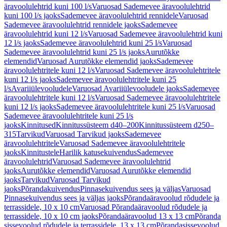
äravoolulehtrid kuni 100 l/s
Varuosad Sademevee äravoolulehtrid
kuni 100 l/s jaoks
Sademevee äravoolulehtrid rennidele
Varuosad
Sademevee äravoolulehtrid rennidele jaoks
Sademevee
äravoolulehtrid kuni 12 l/s
Varuosad Sademevee äravoolulehtrid kuni
12 l/s jaoks
Sademevee äravoolulehtrid kuni 25 l/s
Varuosad
Sademevee äravoolulehtrid kuni 25 l/s jaoks
Aurutõkke
elemendid
Varuosad Aurutõkke elemendid jaoks
Sademevee
äravoolulehtritele kuni 12 l/s
Varuosad Sademevee äravoolulehtritele
kuni 12 l/s jaoks
Sademevee äravoolulehtritele kuni 25
l/s
Avariiülevooludele
Varuosad Avariiülevooludele jaoks
Sademevee
äravoolulehtritele kuni 12 l/s
Varuosad Sademevee äravoolulehtritele
kuni 12 l/s jaoks
Sademevee äravoolulehtritele kuni 25 l/s
Varuosad
Sademevee äravoolulehtritele kuni 25 l/s
jaoks
Kinnitused
Kinnitussüsteem d40–200
Kinnitussüsteem d250–
315
Tarvikud
Varuosad Tarvikud jaoks
Sademevee
äravoolulehtritele
Varuosad Sademevee äravoolulehtritele
jaoks
Kinnitustele
Harilik katusekuivendus
Sademevee
äravoolulehtrid
Varuosad Sademevee äravoolulehtrid
jaoks
Aurutõkke elemendid
Varuosad Aurutõkke elemendid
jaoks
Tarvikud
Varuosad Tarvikud
jaoks
Põrandakuivendus
Pinnasekuivendus sees ja väljas
Varuosad
Pinnasekuivendus sees ja väljas jaoks
Põrandaäravoolud rõdudele ja
terrassidele, 10 x 10 cm
Varuosad Põrandaäravoolud rõdudele ja
terrassidele, 10 x 10 cm jaoks
Põrandaäravoolud 13 x 13 cm
Põranda
sissevoolud rõdudele ja terrassidele, 13 x 13 cm
Põrandasissevoolud