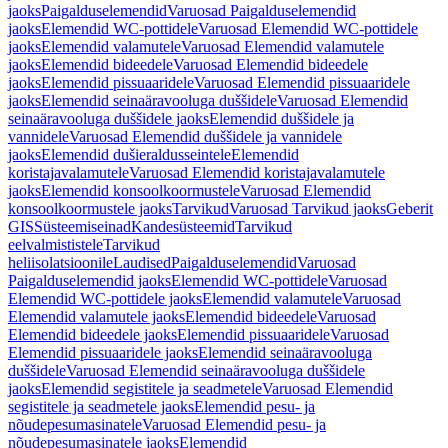
jaoks
Paigalduselemendid
Varuosad Paigalduselemendid
jaoks
Elemendid WC-pottidele
Varuosad Elemendid WC-pottidele
jaoks
Elemendid valamutele
Varuosad Elemendid valamutele
jaoks
Elemendid bideedele
Varuosad Elemendid bideedele
jaoks
Elemendid pissuaaridele
Varuosad Elemendid pissuaaridele
jaoks
Elemendid seinaäravooluga duššidele
Varuosad Elemendid
seinaäravooluga duššidele jaoks
Elemendid duššidele ja
vannidele
Varuosad Elemendid duššidele ja vannidele
jaoks
Elemendid dušieraldusseintele
Elemendid
koristajavalamutele
Varuosad Elemendid koristajavalamutele
jaoks
Elemendid konsoolkoormustele
Varuosad Elemendid
konsoolkoormustele jaoks
Tarvikud
Varuosad Tarvikud jaoks
Geberit
GIS
Süsteemiseinad
Kandesüsteemid
Tarvikud
eelvalmististele
Tarvikud
heliisolatsioonile
Laudised
Paigalduselemendid
Varuosad
Paigalduselemendid jaoks
Elemendid WC-pottidele
Varuosad
Elemendid WC-pottidele jaoks
Elemendid valamutele
Varuosad
Elemendid valamutele jaoks
Elemendid bideedele
Varuosad
Elemendid bideedele jaoks
Elemendid pissuaaridele
Varuosad
Elemendid pissuaaridele jaoks
Elemendid seinaäravooluga
duššidele
Varuosad Elemendid seinaäravooluga duššidele
jaoks
Elemendid segistitele ja seadmetele
Varuosad Elemendid
segistitele ja seadmetele jaoks
Elemendid pesu- ja
nõudepesumasinatele
Varuosad Elemendid pesu- ja
nõudepesumasinatele jaoks
Elemendid