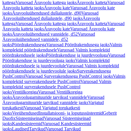
kattega
Varuosad Äravoolu kattega jaoks
Äravoolu katteta
Varuosad
Äravoolu katteta jaoks
Äravoolu kate
Varuosad Äravoolu kate
jaoks
Äravooluühendused dušialustele, d90
Varuosad
Äravooluühendused dušialustele, d90 jaoks
Äravoolu
kattega
Varuosad Äravoolu kattega jaoks
Äravoolu katteta
Varuosad
Äravoolu katteta jaoks
Äravoolu kate
Varuosad Äravoolu kate
jaoks
Äravooluühendused vannidele, d52
Varuosad
Äravooluühendused vannidele, d52
jaoks
Pöördrakendusega
Varuosad Pöördrakendusega jaoks
Valmis
komplektid pöördrakendusele
Varuosad Valmis komplektid
pöördrakendusele jaoks
Pöördrakenduse ja juurdevooluga
Varuosad
Pöördrakenduse ja juurdevooluga jaoks
Valmis komplektid
pöördrakendusele ja juurdevoolule
Varuosad Valmis komplektid
pöördrakendusele ja juurdevoolule jaoks
Surverakendusega
PushControl
Varuosad Surverakendusega PushControl jaoks
Valmis
komplektid surverakendusele PushControl
Varuosad Valmis
komplektid surverakendusele PushControl
jaoks
Ventiilkorgiga
Varuosad Ventiilkorgiga
jaoks
Äravoolugarnituuride tarvikud vannidele
Varuosad
Äravoolugarnituuride tarvikud vannidele jaoks
Varjatud
torukatkesti
Varuosad Varjatud torukatkesti
jaoks
Veeühendused
Installatsiooni- ja loputussüsteemid
Geberit
Duofix
Süsteemiseinad
Varuosad Süsteemiseinad
jaoks
Kandesüsteemid
Varuosad Kandesüsteemid
jaoks
Laudised
Tarvikud
Varuosad Tarvikud