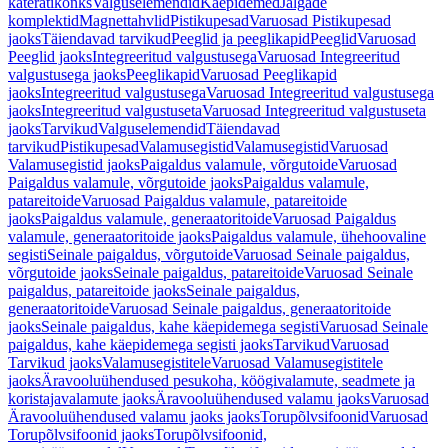
käterätikonks
Valguselemendid
Käepidemed
Jalgade
komplektid
Magnettahvlid
Pistikupesad
Varuosad Pistikupesad
jaoks
Täiendavad tarvikud
Peeglid ja peeglikapid
Peeglid
Varuosad
Peeglid jaoks
Integreeritud valgustusega
Varuosad Integreeritud
valgustusega jaoks
Peeglikapid
Varuosad Peeglikapid
jaoks
Integreeritud valgustusega
Varuosad Integreeritud valgustusega
jaoks
Integreeritud valgustuseta
Varuosad Integreeritud valgustuseta
jaoks
Tarvikud
Valguselemendid
Täiendavad
tarvikud
Pistikupesad
Valamusegistid
Valamusegistid
Varuosad
Valamusegistid jaoks
Paigaldus valamule, võrgutoide
Varuosad
Paigaldus valamule, võrgutoide jaoks
Paigaldus valamule,
patareitoide
Varuosad Paigaldus valamule, patareitoide
jaoks
Paigaldus valamule, generaatoritoide
Varuosad Paigaldus
valamule, generaatoritoide jaoks
Paigaldus valamule, ühehoovaline
segisti
Seinale paigaldus, võrgutoide
Varuosad Seinale paigaldus,
võrgutoide jaoks
Seinale paigaldus, patareitoide
Varuosad Seinale
paigaldus, patareitoide jaoks
Seinale paigaldus,
generaatoritoide
Varuosad Seinale paigaldus, generaatoritoide
jaoks
Seinale paigaldus, kahe käepidemega segisti
Varuosad Seinale
paigaldus, kahe käepidemega segisti jaoks
Tarvikud
Varuosad
Tarvikud jaoks
Valamusegistitele
Varuosad Valamusegistitele
jaoks
Äravooluühendused pesukoha, köögivalamute, seadmete ja
koristajavalamute jaoks
Äravooluühendused valamu jaoks
Varuosad
Äravooluühendused valamu jaoks jaoks
Torupõlvsifoonid
Varuosad
Torupõlvsifoonid jaoks
Torupõlvsifoonid,