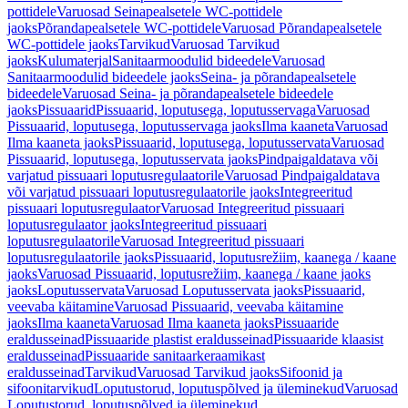
pottidele
Varuosad Seinapealsetele WC-pottidele
jaoks
Põrandapealsetele WC-pottidele
Varuosad Põrandapealsetele
WC-pottidele jaoks
Tarvikud
Varuosad Tarvikud
jaoks
Kulumaterjal
Sanitaarmoodulid bideedele
Varuosad
Sanitaarmoodulid bideedele jaoks
Seina- ja põrandapealsetele
bideedele
Varuosad Seina- ja põrandapealsetele bideedele
jaoks
Pissuaarid
Pissuaarid, loputusega, loputusservaga
Varuosad
Pissuaarid, loputusega, loputusservaga jaoks
Ilma kaaneta
Varuosad
Ilma kaaneta jaoks
Pissuaarid, loputusega, loputusservata
Varuosad
Pissuaarid, loputusega, loputusservata jaoks
Pindpaigaldatava või
varjatud pissuaari loputusregulaatorile
Varuosad Pindpaigaldatava
või varjatud pissuaari loputusregulaatorile jaoks
Integreeritud
pissuaari loputusregulaator
Varuosad Integreeritud pissuaari
loputusregulaator jaoks
Integreeritud pissuaari
loputusregulaatorile
Varuosad Integreeritud pissuaari
loputusregulaatorile jaoks
Pissuaarid, loputusrežiim, kaanega / kaane
jaoks
Varuosad Pissuaarid, loputusrežiim, kaanega / kaane jaoks
jaoks
Loputusservata
Varuosad Loputusservata jaoks
Pissuaarid,
veevaba käitamine
Varuosad Pissuaarid, veevaba käitamine
jaoks
Ilma kaaneta
Varuosad Ilma kaaneta jaoks
Pissuaaride
eraldusseinad
Pissuaaride plastist eraldusseinad
Pissuaaride klaasist
eraldusseinad
Pissuaaride sanitaarkeraamikast
eraldusseinad
Tarvikud
Varuosad Tarvikud jaoks
Sifoonid ja
sifoonitarvikud
Loputustorud, loputuspõlved ja üleminekud
Varuosad
Loputustorud, loputuspõlved ja üleminekud