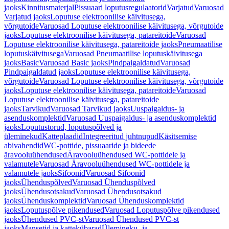
jaoks
Kinnitusmaterjal
Pissuaari loputusregulaatorid
Varjatud
Varuosad
Varjatud jaoks
Loputuse elektroonilise käivitusega,
võrgutoide
Varuosad Loputuse elektroonilise käivitusega, võrgutoide
jaoks
Loputuse elektroonilise käivitusega, patareitoide
Varuosad
Loputuse elektroonilise käivitusega, patareitoide jaoks
Pneumaatilise
loputuskäivitusega
Varuosad Pneumaatilise loputuskäivitusega
jaoks
Basic
Varuosad Basic jaoks
Pindpaigaldatud
Varuosad
Pindpaigaldatud jaoks
Loputuse elektroonilise käivitusega,
võrgutoide
Varuosad Loputuse elektroonilise käivitusega, võrgutoide
jaoks
Loputuse elektroonilise käivitusega, patareitoide
Varuosad
Loputuse elektroonilise käivitusega, patareitoide
jaoks
Tarvikud
Varuosad Tarvikud jaoks
Uuspaigaldus- ja
asenduskomplektid
Varuosad Uuspaigaldus- ja asenduskomplektid
jaoks
Loputustorud, loputuspõlved ja
üleminekud
Katteplaadid
Integreeritud juhtnupud
Käsitsemise
abivahendid
WC-pottide, pissuaaride ja bideede
äravooluühendused
Äravooluühendused WC-pottidele ja
valamutele
Varuosad Äravooluühendused WC-pottidele ja
valamutele jaoks
Sifoonid
Varuosad Sifoonid
jaoks
Ühenduspõlved
Varuosad Ühenduspõlved
jaoks
Ühendusotsakud
Varuosad Ühendusotsakud
jaoks
Ühenduskomplektid
Varuosad Ühenduskomplektid
jaoks
Loputuspõlve pikendused
Varuosad Loputuspõlve pikendused
jaoks
Ühendused PVC-st
Varuosad Ühendused PVC-st
jaoks
Mansetid ja kattekübarad
Ülemineku- ja