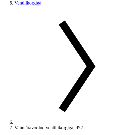
Ventiilkorgiga
Vanniäravoolud ventiilikorgiga, d52