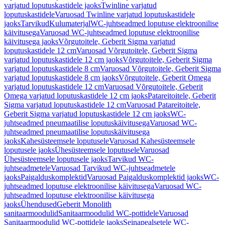
varjatud loputuskastidele jaoks
Twinline varjatud
loputuskastidele
Varuosad Twinline varjatud loputuskastidele
jaoks
Tarvikud
Kulumaterjal
WC-juhtseadmed loputuse elektroonilise
käivitusega
Varuosad WC-juhtseadmed loputuse elektroonilise
käivitusega jaoks
Võrgutoitele, Geberit Sigma varjatud
loputuskastidele 12 cm
Varuosad Võrgutoitele, Geberit Sigma
varjatud loputuskastidele 12 cm jaoks
Võrgutoitele, Geberit Sigma
varjatud loputuskastidele 8 cm
Varuosad Võrgutoitele, Geberit Sigma
varjatud loputuskastidele 8 cm jaoks
Võrgutoitele, Geberit Omega
varjatud loputuskastidele 12 cm
Varuosad Võrgutoitele, Geberit
Omega varjatud loputuskastidele 12 cm jaoks
Patareitoitele, Geberit
Sigma varjatud loputuskastidele 12 cm
Varuosad Patareitoitele,
Geberit Sigma varjatud loputuskastidele 12 cm jaoks
WC-
juhtseadmed pneumaatilise loputuskäivitusega
Varuosad WC-
juhtseadmed pneumaatilise loputuskäivitusega
jaoks
Kahesüsteemsele loputusele
Varuosad Kahesüsteemsele
loputusele jaoks
Ühesüsteemsele loputusele
Varuosad
Ühesüsteemsele loputusele jaoks
Tarvikud WC-
juhtseadmetele
Varuosad Tarvikud WC-juhtseadmetele
jaoks
Paigalduskomplektid
Varuosad Paigalduskomplektid jaoks
WC-
juhtseadmed loputuse elektroonilise käivitusega
Varuosad WC-
juhtseadmed loputuse elektroonilise käivitusega
jaoks
Ühendused
Geberit Monolith
sanitaarmoodulid
Sanitaarmoodulid WC-pottidele
Varuosad
Sanitaarmoodulid WC-pottidele jaoks
Seinapealsetele WC-