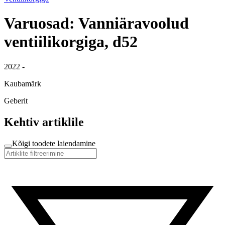
Varuosad: Vanniäravoolud
ventiilikorgiga, d52
2022 -
Kaubamärk
Geberit
Kehtiv artiklile
Kõigi toodete laiendamine