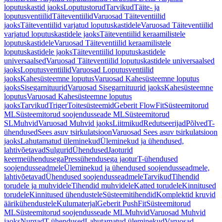
loputuskastid jaoks
Loputustorud
Tarvikud
Täite- ja
loputusventiilid
Täiteventiilid
Varuosad Täiteventiilid
jaoks
Täiteventiilid varjatud loputuskastidele
Varuosad Täiteventiilid
varjatud loputuskastidele jaoks
Täiteventiilid keraamilistele
loputuskastidele
Varuosad Täiteventiilid keraamilistele
loputuskastidele jaoks
Täiteventiilid loputuskastidele
universaalsed
Varuosad Täiteventiilid loputuskastidele universaalsed
jaoks
Loputusventiilid
Varuosad Loputusventiilid
jaoks
Kahesüsteemne loputus
Varuosad Kahesüsteemne loputus
jaoks
Sisegarnituurid
Varuosad Sisegarnituurid jaoks
Kahesüsteemne
loputus
Varuosad Kahesüsteemne loputus
jaoks
Tarvikud
Triger
Toitesüsteemid
Geberit FlowFit
Süsteemitorud
ML
Süsteemitorud soojendusseade ML
Süsteemitorud
SL
Muhvid
Varuosad Muhvid jaoks
Liitmikud
Redutseerijad
Põlved
T-
ühendused
Sees asuv tsirkulatsioon
Varuosad Sees asuv tsirkulatsioon
jaoks
Lahutamatud üleminekud
Üleminekud ja ühendused,
lahtivõetavad
Sulgurid
Ühendused
Jaoturid
keermeühendusega
Pressühendusega jaotur
T-ühendused
soojendusseadmele
Üleminekud ja ühendused soojendusseadmele,
lahtivõetavad
Ühendused soojendusseadmele
Tarvikud
Tihendid
torudele ja muhvidele
Tihendid muhvidele
Katted torudele
Kinnitused
torudele
Kinnitused ühendustele
Süsteemitihendid
Komplektid kruvid
äärikühendustele
Kulumaterjal
Geberit PushFit
Süsteemitorud
ML
Süsteemitorud soojendusseade ML
Muhvid
Varuosad Muhvid
jaoks
Nurgad
T-ühendused
Lahutamatud üleminekud
Varuosad