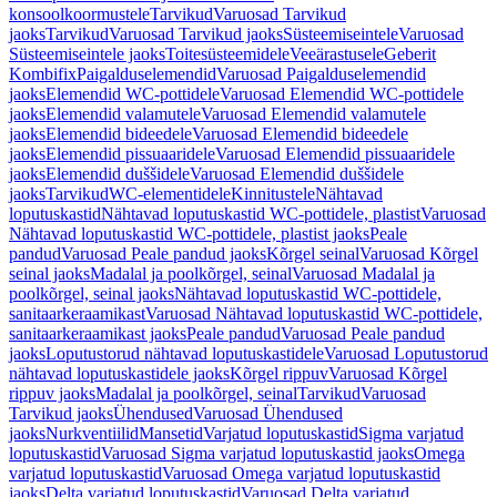
konsoolkoormustele
Tarvikud
Varuosad Tarvikud
jaoks
Tarvikud
Varuosad Tarvikud jaoks
Süsteemiseintele
Varuosad
Süsteemiseintele jaoks
Toitesüsteemidele
Veeärastusele
Geberit
Kombifix
Paigalduselemendid
Varuosad Paigalduselemendid
jaoks
Elemendid WC-pottidele
Varuosad Elemendid WC-pottidele
jaoks
Elemendid valamutele
Varuosad Elemendid valamutele
jaoks
Elemendid bideedele
Varuosad Elemendid bideedele
jaoks
Elemendid pissuaaridele
Varuosad Elemendid pissuaaridele
jaoks
Elemendid duššidele
Varuosad Elemendid duššidele
jaoks
Tarvikud
WC-elementidele
Kinnitustele
Nähtavad
loputuskastid
Nähtavad loputuskastid WC-pottidele, plastist
Varuosad
Nähtavad loputuskastid WC-pottidele, plastist jaoks
Peale
pandud
Varuosad Peale pandud jaoks
Kõrgel seinal
Varuosad Kõrgel
seinal jaoks
Madalal ja poolkõrgel, seinal
Varuosad Madalal ja
poolkõrgel, seinal jaoks
Nähtavad loputuskastid WC-pottidele,
sanitaarkeraamikast
Varuosad Nähtavad loputuskastid WC-pottidele,
sanitaarkeraamikast jaoks
Peale pandud
Varuosad Peale pandud
jaoks
Loputustorud nähtavad loputuskastidele
Varuosad Loputustorud
nähtavad loputuskastidele jaoks
Kõrgel rippuv
Varuosad Kõrgel
rippuv jaoks
Madalal ja poolkõrgel, seinal
Tarvikud
Varuosad
Tarvikud jaoks
Ühendused
Varuosad Ühendused
jaoks
Nurkventiilid
Mansetid
Varjatud loputuskastid
Sigma varjatud
loputuskastid
Varuosad Sigma varjatud loputuskastid jaoks
Omega
varjatud loputuskastid
Varuosad Omega varjatud loputuskastid
jaoks
Delta varjatud loputuskastid
Varuosad Delta varjatud