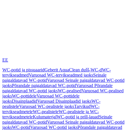
EE
WC-potid ja pissuaarid
Geberit AquaClean dušš-WC-d
WC-
tervikseadmed
Varuosad WC-tervikseadmed jaoks
Seinale
paigaldatavad WC-potid
Varuosad Seinale paigaldatavad WC-potid
jaoks
Põrandale paigaldatavad WC-potid
Varuosad Põrandale
paigaldatavad WC-potid jaoks
WC-pealised
Varuosad WC-pealised
jaoks
WC-pottidele
Varuosad WC-pottidele
jaoks
Disainplaadid
Varuosad Disainplaadid jaoks
WC-
pealistele
Varuosad WC-pealistele jaoks
Tarvikud
WC-
tervikseadmetele
WC-pealistele
WC-pealistele ja WC-
tervikseadmetele
Kulumaterjal
WC-potid ja prill-lauad
Seinale
paigaldatavad WC-potid
Varuosad Seinale paigaldatavad WC-potid
jaoks
WC-potid
Varuosad WC-potid jaoks
Põrandale paigaldatavad