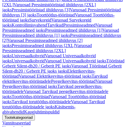
[2XL]
Varuosad Pressimistööriistad ühilduvus [2XL]
jaoks
Pressimistööriistad ühilduvus [3]
Varuosad Pressimistööriistad
ühilduvus [3] jaoks
Toortöötlus-tööriistad
Varuosad Toortöötlus-
tööriistad jaoks
Survekorgid
Varuosad Survekorgid
jaoks
Kontrollimisvahend
Tarvikud
Pressimisseadmed
Varuosad
Pressimisseadmed jaoks
Pressimisseadmed ühilduvus [1]
Varuosad
Pressimisseadmed ühilduvus [1] jaoks
Pressimisseadmed ühilduvus
[2]
Varuosad Pressimisseadmed ühilduvus [2]
jaoks
Pressimisseadmed ühilduvus [2XL]
Varuosad
Pressimisseadmed ühilduvus [2XL]
jaoks
Universaalkohvrid
Varuosad Universaalkohvrid
jaoks
Universaalkohvrid
Varuosad Universaalkohvrid jaoks
Tööriistad
Geberit Silent-db20 / Geberit PE jaoks
Varuosad Tööriistad Geberit
Silent-db20 / Geberit PE jaoks jaoks
Elektrikeevitus-
tööriistad
Varuosad Elektrikeevitus-tööriistad jaoks
Tarvikud
elektrikeevitus-tööriistadele
Peegelkeevitus-tööriistad
Varuosad
Peegelkeevitus-tööriistad jaoks
Tarvikud peegelkeevitus-
tööriistadele
Varuosad Tarvikud peegelkeevitus-tööriistadele
jaoks
Toortöötlus-tööriistad
Varuosad Toortöötlus-tööriistad
jaoks
Tarvikud torutöötlus-tööriistadele
Varuosad Tarvikud
torutöötlus-tööriistadele jaoks
Käsitsemis-
abivahendid
Kaugjuhtimispuldid
Tootekategooriad
Vannitoaseeriad