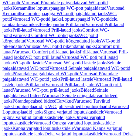
WC-potid
Varuosad Põrandale paigaldatavad WC-potid
jaoks
Keraamilise loputuspaagiga WC-pott paigaldatud
Varuosad
Keraamilise loputuspaagiga WC-pott paigaldatud jaoks
WC-
potid
Varuosad WC-potid jaoks
Loputuspaagid WC-pottidele,
sanitaarkeraamikast
Peale pandud
Prill-lauad
Varuosad Prill-lauad
jaoks
Prill-lauad
Varuosad Prill-lauad jaoks
Comfort WC-
potid
Varuosad Comfort WC-potid jaoks
WC-potid
kõrgendatud
Varuosad WC-potid kõrgendatud jaoks
WC-potid
pikendatud
Varuosad WC-potid pikendatud jaoks
Comfort prill-
lauad
Varuosad Comfort prill-lauad jaoks
Prill-lauad
Varuosad Prill-
lauad jaoks
WC-poti prill-lauad
Varuosad WC-poti prill-lauad
jaoks
WC-potid lastele
Varuosad WC-potid lastele jaoks
Seinale
paigaldatavad WC-potid
Varuosad Seinale paigaldatavad WC-potid
jaoks
Põrandale paigaldatavad WC-potid
Varuosad Põrandale
paigaldatavad WC-potid jaoks
Prill-lauad lastele
Varuosad Prill-lauad
lastele jaoks
Prill-lauad
Varuosad Prill-lauad jaoks
WC-poti prill-
lauad
Varuosad WC-poti prill-lauad jaoks
Bideed
Seinale
paigaldatavad bideed
Varuosad Seinale paigaldatavad bideed
jaoks
Põrandapealsed bideed
Tarvikud
Varuosad Tarvikud
jaoks
Loputusplaadid ja WC-juhtseadmed
Loputusplaadid
Varuosad
Loputusplaadid jaoks
Sigma varjatud loputuskastidele
Varuosad
Sigma varjatud loputuskastidele jaoks
Omega varjatud
loputuskastidele
Varuosad Omega varjatud loputuskastidele
jaoks
Kappa varjatud loputuskastidele
Varuosad Kappa varjatud
loputuskastidele jaoks
Delta varjatud loputuskastidele
Varuosad Delta