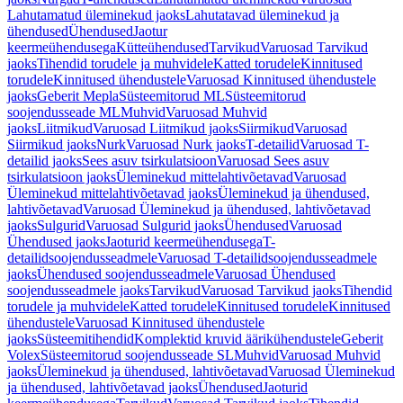
Lahutamatud üleminekud jaoks
Lahutatavad üleminekud ja
ühendused
Ühendused
Jaotur
keermeühendusega
Kütteühendused
Tarvikud
Varuosad Tarvikud
jaoks
Tihendid torudele ja muhvidele
Katted torudele
Kinnitused
torudele
Kinnitused ühendustele
Varuosad Kinnitused ühendustele
jaoks
Geberit Mepla
Süsteemitorud ML
Süsteemitorud
soojendusseade ML
Muhvid
Varuosad Muhvid
jaoks
Liitmikud
Varuosad Liitmikud jaoks
Siirmikud
Varuosad
Siirmikud jaoks
Nurk
Varuosad Nurk jaoks
T-detailid
Varuosad T-
detailid jaoks
Sees asuv tsirkulatsioon
Varuosad Sees asuv
tsirkulatsioon jaoks
Üleminekud mittelahtivõetavad
Varuosad
Üleminekud mittelahtivõetavad jaoks
Üleminekud ja ühendused,
lahtivõetavad
Varuosad Üleminekud ja ühendused, lahtivõetavad
jaoks
Sulgurid
Varuosad Sulgurid jaoks
Ühendused
Varuosad
Ühendused jaoks
Jaoturid keermeühendusega
T-
detailidsoojendusseadmele
Varuosad T-detailidsoojendusseadmele
jaoks
Ühendused soojendusseadmele
Varuosad Ühendused
soojendusseadmele jaoks
Tarvikud
Varuosad Tarvikud jaoks
Tihendid
torudele ja muhvidele
Katted torudele
Kinnitused torudele
Kinnitused
ühendustele
Varuosad Kinnitused ühendustele
jaoks
Süsteemitihendid
Komplektid kruvid äärikühendustele
Geberit
Volex
Süsteemitorud soojendusseade SL
Muhvid
Varuosad Muhvid
jaoks
Üleminekud ja ühendused, lahtivõetavad
Varuosad Üleminekud
ja ühendused, lahtivõetavad jaoks
Ühendused
Jaoturid