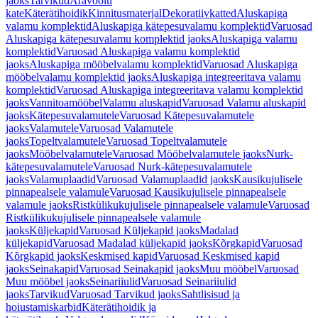
jaoks
Tarvikud
Äravoolu
kate
Käterätihoidik
Kinnitusmaterjal
Dekoratiivkatted
Aluskapiga
valamu komplektid
Aluskapiga kätepesuvalamu komplektid
Varuosad
Aluskapiga kätepesuvalamu komplektid jaoks
Aluskapiga valamu
komplektid
Varuosad Aluskapiga valamu komplektid
jaoks
Aluskapiga mööbelvalamu komplektid
Varuosad Aluskapiga
mööbelvalamu komplektid jaoks
Aluskapiga integreeritava valamu
komplektid
Varuosad Aluskapiga integreeritava valamu komplektid
jaoks
Vannitoamööbel
Valamu aluskapid
Varuosad Valamu aluskapid
jaoks
Kätepesuvalamutele
Varuosad Kätepesuvalamutele
jaoks
Valamutele
Varuosad Valamutele
jaoks
Topeltvalamutele
Varuosad Topeltvalamutele
jaoks
Mööbelvalamutele
Varuosad Mööbelvalamutele jaoks
Nurk-
kätepesuvalamutele
Varuosad Nurk-kätepesuvalamutele
jaoks
Valamuplaadid
Varuosad Valamuplaadid jaoks
Kausikujulisele
pinnapealsele valamule
Varuosad Kausikujulisele pinnapealsele
valamule jaoks
Ristkülikukujulisele pinnapealsele valamule
Varuosad
Ristkülikukujulisele pinnapealsele valamule
jaoks
Küljekapid
Varuosad Küljekapid jaoks
Madalad
küljekapid
Varuosad Madalad küljekapid jaoks
Kõrgkapid
Varuosad
Kõrgkapid jaoks
Keskmised kapid
Varuosad Keskmised kapid
jaoks
Seinakapid
Varuosad Seinakapid jaoks
Muu mööbel
Varuosad
Muu mööbel jaoks
Seinariiulid
Varuosad Seinariiulid
jaoks
Tarvikud
Varuosad Tarvikud jaoks
Sahtlisisud ja
hoiustamiskarbid
Käterätihoidik ja