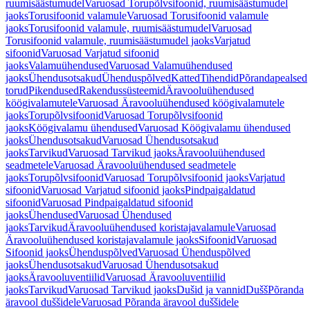
ruumisäästumudel
Varuosad Torupõlvsifoonid, ruumisäästumudel
jaoks
Torusifoonid valamule
Varuosad Torusifoonid valamule
jaoks
Torusifoonid valamule, ruumisäästumudel
Varuosad
Torusifoonid valamule, ruumisäästumudel jaoks
Varjatud
sifoonid
Varuosad Varjatud sifoonid
jaoks
Valamuühendused
Varuosad Valamuühendused
jaoks
Ühendusotsakud
Ühenduspõlved
Katted
Tihendid
Põrandapealsed
torud
Pikendused
Rakendussüsteemid
Äravooluühendused
köögivalamutele
Varuosad Äravooluühendused köögivalamutele
jaoks
Torupõlvsifoonid
Varuosad Torupõlvsifoonid
jaoks
Köögivalamu ühendused
Varuosad Köögivalamu ühendused
jaoks
Ühendusotsakud
Varuosad Ühendusotsakud
jaoks
Tarvikud
Varuosad Tarvikud jaoks
Äravooluühendused
seadmetele
Varuosad Äravooluühendused seadmetele
jaoks
Torupõlvsifoonid
Varuosad Torupõlvsifoonid jaoks
Varjatud
sifoonid
Varuosad Varjatud sifoonid jaoks
Pindpaigaldatud
sifoonid
Varuosad Pindpaigaldatud sifoonid
jaoks
Ühendused
Varuosad Ühendused
jaoks
Tarvikud
Äravooluühendused koristajavalamule
Varuosad
Äravooluühendused koristajavalamule jaoks
Sifoonid
Varuosad
Sifoonid jaoks
Ühenduspõlved
Varuosad Ühenduspõlved
jaoks
Ühendusotsakud
Varuosad Ühendusotsakud
jaoks
Äravooluventiilid
Varuosad Äravooluventiilid
jaoks
Tarvikud
Varuosad Tarvikud jaoks
Dušid ja vannid
Dušš
Põranda
äravool duššidele
Varuosad Põranda äravool duššidele