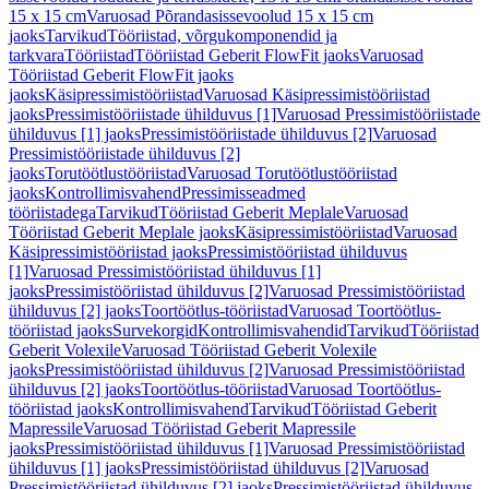
15 x 15 cm
Varuosad Põrandasissevoolud 15 x 15 cm
jaoks
Tarvikud
Tööriistad, võrgukomponendid ja
tarkvara
Tööriistad
Tööriistad Geberit FlowFit jaoks
Varuosad
Tööriistad Geberit FlowFit jaoks
jaoks
Käsipressimistööriistad
Varuosad Käsipressimistööriistad
jaoks
Pressimistööriistade ühilduvus [1]
Varuosad Pressimistööriistade
ühilduvus [1] jaoks
Pressimistööriistade ühilduvus [2]
Varuosad
Pressimistööriistade ühilduvus [2]
jaoks
Torutöötlustööriistad
Varuosad Torutöötlustööriistad
jaoks
Kontrollimisvahend
Pressimisseadmed
tööriistadega
Tarvikud
Tööriistad Geberit Meplale
Varuosad
Tööriistad Geberit Meplale jaoks
Käsipressimistööriistad
Varuosad
Käsipressimistööriistad jaoks
Pressimistööriistad ühilduvus
[1]
Varuosad Pressimistööriistad ühilduvus [1]
jaoks
Pressimistööriistad ühilduvus [2]
Varuosad Pressimistööriistad
ühilduvus [2] jaoks
Toortöötlus-tööriistad
Varuosad Toortöötlus-
tööriistad jaoks
Survekorgid
Kontrollimisvahendid
Tarvikud
Tööriistad
Geberit Volexile
Varuosad Tööriistad Geberit Volexile
jaoks
Pressimistööriistad ühilduvus [2]
Varuosad Pressimistööriistad
ühilduvus [2] jaoks
Toortöötlus-tööriistad
Varuosad Toortöötlus-
tööriistad jaoks
Kontrollimisvahend
Tarvikud
Tööriistad Geberit
Mapressile
Varuosad Tööriistad Geberit Mapressile
jaoks
Pressimistööriistad ühilduvus [1]
Varuosad Pressimistööriistad
ühilduvus [1] jaoks
Pressimistööriistad ühilduvus [2]
Varuosad
Pressimistööriistad ühilduvus [2] jaoks
Pressimistööriistad ühilduvus