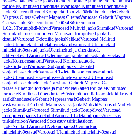
roostevabale terasele jaoks
Tihendid torudele ja muhvidele
Kinnitused
torudele
Kinnitused ühendustele
Varuosad Kinnitused ühendustele
jaoks
Süsteemitihendid
Komplektid kruvid äärikühendustele
Geberit
Mapress C-teras
Geberit Mapress C-teras
Varuosad Geberit Mapress
C-teras jaoks
Süsteemitorud 1.0034
Süsteemitorud
1.0215
Toruniplid
Muhvid
Varuosad Muhvid jaoks
Siirmikud
Varuosad
Siirmikud jaoks
Torupõlved
Varuosad Torupõlved jaoks
T-
detailid
Varuosad T-detailid jaoks
Nelikud
Varuosad Nelikud
jaoks
Üleminekud mittelahtivõetavad
Varuosad Üleminekud
mittelahtivõetavad jaoks
Üleminekud ja ühendused,
lahtivõetavad
Varuosad Üleminekud ja ühendused, lahtivõetavad
jaoks
Kompensaatorid
Varuosad Kompensaatorid
jaoks
Sulgurid
Varuosad Sulgurid jaoks
T-detailid
soojendusseadmele
Varuosad T-detailid soojendusseadmele
jaoks
Ühendused soojendusseadmele
Varuosad Ühendused
soojendusseadmele jaoks
Tarvikud Geberit Mapress C-
terasele
Tihendid torudele ja muhvidele
Katted torudele
Kinnitused
torudele
Kinnitused ühendustele
Süsteemitihendid
Komplektid kruvid
äärikühendustele
Geberit Mapress vask
Geberit Mapress
vask
Varuosad Geberit Mapress vask jaoks
Muhvid
Varuosad Muhvid
jaoks
Siirmikud
Varuosad Siirmikud jaoks
Torupõlved
Varuosad
Torupõlved jaoks
T-detailid
Varuosad T-detailid jaoks
Sees asuv
tsirkulatsioon
Varuosad Sees asuv tsirkulatsioon
jaoks
Nelikud
Varuosad Nelikud jaoks
Üleminekud
mittelahtivõetavad
Varuosad Üleminekud mittelahtivõetavad