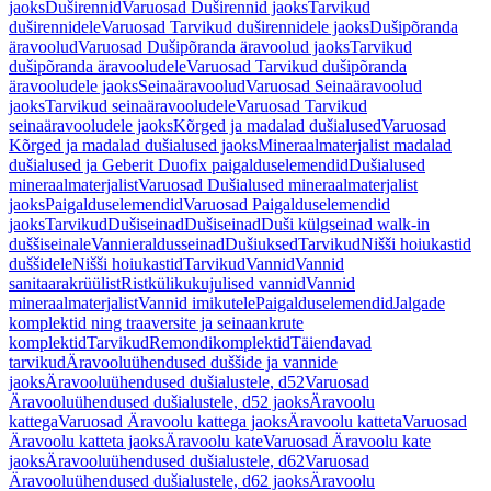
jaoks
Duširennid
Varuosad Duširennid jaoks
Tarvikud
duširennidele
Varuosad Tarvikud duširennidele jaoks
Dušipõranda
äravoolud
Varuosad Dušipõranda äravoolud jaoks
Tarvikud
dušipõranda äravooludele
Varuosad Tarvikud dušipõranda
äravooludele jaoks
Seinaäravoolud
Varuosad Seinaäravoolud
jaoks
Tarvikud seinaäravooludele
Varuosad Tarvikud
seinaäravooludele jaoks
Kõrged ja madalad dušialused
Varuosad
Kõrged ja madalad dušialused jaoks
Mineraalmaterjalist madalad
dušialused ja Geberit Duofix paigalduselemendid
Dušialused
mineraalmaterjalist
Varuosad Dušialused mineraalmaterjalist
jaoks
Paigalduselemendid
Varuosad Paigalduselemendid
jaoks
Tarvikud
Dušiseinad
Dušiseinad
Duši külgseinad walk-in
duššiseinale
Vannieraldusseinad
Dušiuksed
Tarvikud
Nišši hoiukastid
duššidele
Nišši hoiukastid
Tarvikud
Vannid
Vannid
sanitaarakrüülist
Ristkülikukujulised vannid
Vannid
mineraalmaterjalist
Vannid imikutele
Paigalduselemendid
Jalgade
komplektid ning traaversite ja seinaankrute
komplektid
Tarvikud
Remondikomplektid
Täiendavad
tarvikud
Äravooluühendused duššide ja vannide
jaoks
Äravooluühendused dušialustele, d52
Varuosad
Äravooluühendused dušialustele, d52 jaoks
Äravoolu
kattega
Varuosad Äravoolu kattega jaoks
Äravoolu katteta
Varuosad
Äravoolu katteta jaoks
Äravoolu kate
Varuosad Äravoolu kate
jaoks
Äravooluühendused dušialustele, d62
Varuosad
Äravooluühendused dušialustele, d62 jaoks
Äravoolu