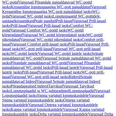
WC-potid
Varuosad Põrandale paigaldatavad WC-potid
jaoks
Keraamilise loputuspaagiga WC-pott paigaldatud
Varuosad
Keraamilise loputuspaagiga WC-pott paigaldatud jaoks
WC-
potid
Varuosad WC-potid jaoks
Loputuspaagid WC-pottidele,
sanitaarkeraamikast
Peale pandud
Prill-lauad
Varuosad Prill-lauad
jaoks
Prill-lauad
Varuosad Prill-lauad jaoks
Comfort WC-
potid
Varuosad Comfort WC-potid jaoks
WC-potid
kõrgendatud
Varuosad WC-potid kõrgendatud jaoks
WC-potid
pikendatud
Varuosad WC-potid pikendatud jaoks
Comfort prill-
lauad
Varuosad Comfort prill-lauad jaoks
Prill-lauad
Varuosad Prill-
lauad jaoks
WC-poti prill-lauad
Varuosad WC-poti prill-lauad
jaoks
WC-potid lastele
Varuosad WC-potid lastele jaoks
Seinale
paigaldatavad WC-potid
Varuosad Seinale paigaldatavad WC-potid
jaoks
Põrandale paigaldatavad WC-potid
Varuosad Põrandale
paigaldatavad WC-potid jaoks
Prill-lauad lastele
Varuosad Prill-lauad
lastele jaoks
Prill-lauad
Varuosad Prill-lauad jaoks
WC-poti prill-
lauad
Varuosad WC-poti prill-lauad jaoks
Bideed
Seinale
paigaldatavad bideed
Varuosad Seinale paigaldatavad bideed
jaoks
Põrandapealsed bideed
Tarvikud
Varuosad Tarvikud
jaoks
Loputusplaadid ja WC-juhtseadmed
Loputusplaadid
Varuosad
Loputusplaadid jaoks
Sigma varjatud loputuskastidele
Varuosad
Sigma varjatud loputuskastidele jaoks
Omega varjatud
loputuskastidele
Varuosad Omega varjatud loputuskastidele
jaoks
Kappa varjatud loputuskastidele
Varuosad Kappa varjatud
loputuskastidele jaoks
Delta varjatud loputuskastidele
Varuosad Delta