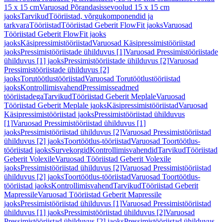
15 x 15 cm
Varuosad Põrandasissevoolud 15 x 15 cm
jaoks
Tarvikud
Tööriistad, võrgukomponendid ja
tarkvara
Tööriistad
Tööriistad Geberit FlowFit jaoks
Varuosad
Tööriistad Geberit FlowFit jaoks
jaoks
Käsipressimistööriistad
Varuosad Käsipressimistööriistad
jaoks
Pressimistööriistade ühilduvus [1]
Varuosad Pressimistööriistade
ühilduvus [1] jaoks
Pressimistööriistade ühilduvus [2]
Varuosad
Pressimistööriistade ühilduvus [2]
jaoks
Torutöötlustööriistad
Varuosad Torutöötlustööriistad
jaoks
Kontrollimisvahend
Pressimisseadmed
tööriistadega
Tarvikud
Tööriistad Geberit Meplale
Varuosad
Tööriistad Geberit Meplale jaoks
Käsipressimistööriistad
Varuosad
Käsipressimistööriistad jaoks
Pressimistööriistad ühilduvus
[1]
Varuosad Pressimistööriistad ühilduvus [1]
jaoks
Pressimistööriistad ühilduvus [2]
Varuosad Pressimistööriistad
ühilduvus [2] jaoks
Toortöötlus-tööriistad
Varuosad Toortöötlus-
tööriistad jaoks
Survekorgid
Kontrollimisvahendid
Tarvikud
Tööriistad
Geberit Volexile
Varuosad Tööriistad Geberit Volexile
jaoks
Pressimistööriistad ühilduvus [2]
Varuosad Pressimistööriistad
ühilduvus [2] jaoks
Toortöötlus-tööriistad
Varuosad Toortöötlus-
tööriistad jaoks
Kontrollimisvahend
Tarvikud
Tööriistad Geberit
Mapressile
Varuosad Tööriistad Geberit Mapressile
jaoks
Pressimistööriistad ühilduvus [1]
Varuosad Pressimistööriistad
ühilduvus [1] jaoks
Pressimistööriistad ühilduvus [2]
Varuosad
Pressimistööriistad ühilduvus [2] jaoks
Pressimistööriistad ühilduvus