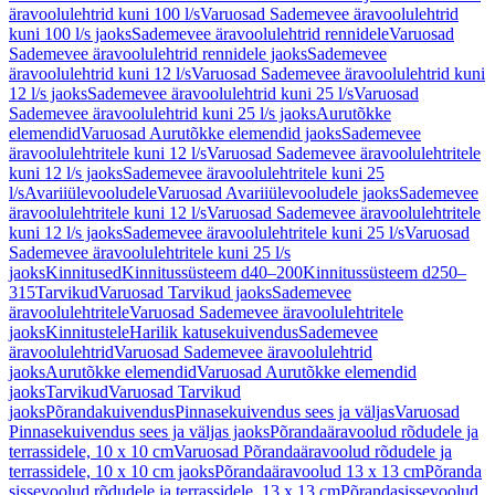
äravoolulehtrid kuni 100 l/s
Varuosad Sademevee äravoolulehtrid
kuni 100 l/s jaoks
Sademevee äravoolulehtrid rennidele
Varuosad
Sademevee äravoolulehtrid rennidele jaoks
Sademevee
äravoolulehtrid kuni 12 l/s
Varuosad Sademevee äravoolulehtrid kuni
12 l/s jaoks
Sademevee äravoolulehtrid kuni 25 l/s
Varuosad
Sademevee äravoolulehtrid kuni 25 l/s jaoks
Aurutõkke
elemendid
Varuosad Aurutõkke elemendid jaoks
Sademevee
äravoolulehtritele kuni 12 l/s
Varuosad Sademevee äravoolulehtritele
kuni 12 l/s jaoks
Sademevee äravoolulehtritele kuni 25
l/s
Avariiülevooludele
Varuosad Avariiülevooludele jaoks
Sademevee
äravoolulehtritele kuni 12 l/s
Varuosad Sademevee äravoolulehtritele
kuni 12 l/s jaoks
Sademevee äravoolulehtritele kuni 25 l/s
Varuosad
Sademevee äravoolulehtritele kuni 25 l/s
jaoks
Kinnitused
Kinnitussüsteem d40–200
Kinnitussüsteem d250–
315
Tarvikud
Varuosad Tarvikud jaoks
Sademevee
äravoolulehtritele
Varuosad Sademevee äravoolulehtritele
jaoks
Kinnitustele
Harilik katusekuivendus
Sademevee
äravoolulehtrid
Varuosad Sademevee äravoolulehtrid
jaoks
Aurutõkke elemendid
Varuosad Aurutõkke elemendid
jaoks
Tarvikud
Varuosad Tarvikud
jaoks
Põrandakuivendus
Pinnasekuivendus sees ja väljas
Varuosad
Pinnasekuivendus sees ja väljas jaoks
Põrandaäravoolud rõdudele ja
terrassidele, 10 x 10 cm
Varuosad Põrandaäravoolud rõdudele ja
terrassidele, 10 x 10 cm jaoks
Põrandaäravoolud 13 x 13 cm
Põranda
sissevoolud rõdudele ja terrassidele, 13 x 13 cm
Põrandasissevoolud