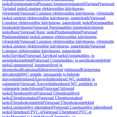
jaoks
Kinnitusmaterjal
Pissuaari loputusregulaatorid
Varjatud
Varuosad
Varjatud jaoks
Loputuse elektroonilise käivitusega,
võrgutoide
Varuosad Loputuse elektroonilise käivitusega, võrgutoide
jaoks
Loputuse elektroonilise käivitusega, patareitoide
Varuosad
Loputuse elektroonilise käivitusega, patareitoide jaoks
Pneumaatilise
loputuskäivitusega
Varuosad Pneumaatilise loputuskäivitusega
jaoks
Basic
Varuosad Basic jaoks
Pindpaigaldatud
Varuosad
Pindpaigaldatud jaoks
Loputuse elektroonilise käivitusega,
võrgutoide
Varuosad Loputuse elektroonilise käivitusega, võrgutoide
jaoks
Loputuse elektroonilise käivitusega, patareitoide
Varuosad
Loputuse elektroonilise käivitusega, patareitoide
jaoks
Tarvikud
Varuosad Tarvikud jaoks
Uuspaigaldus- ja
asenduskomplektid
Varuosad Uuspaigaldus- ja asenduskomplektid
jaoks
Loputustorud, loputuspõlved ja
üleminekud
Katteplaadid
Integreeritud juhtnupud
Käsitsemise
abivahendid
WC-pottide, pissuaaride ja bideede
äravooluühendused
Äravooluühendused WC-pottidele ja
valamutele
Varuosad Äravooluühendused WC-pottidele ja
valamutele jaoks
Sifoonid
Varuosad Sifoonid
jaoks
Ühenduspõlved
Varuosad Ühenduspõlved
jaoks
Ühendusotsakud
Varuosad Ühendusotsakud
jaoks
Ühenduskomplektid
Varuosad Ühenduskomplektid
jaoks
Loputuspõlve pikendused
Varuosad Loputuspõlve pikendused
jaoks
Ühendused PVC-st
Varuosad Ühendused PVC-st
jaoks
Mansetid ja kattekübarad
Ülemineku- ja