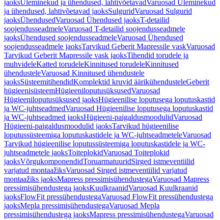
jaoks
Üleminekud ja ühendused, lahtivõetavad
Varuosad Üleminekud
ja ühendused, lahtivõetavad jaoks
Sulgurid
Varuosad Sulgurid
jaoks
Ühendused
Varuosad Ühendused jaoks
T-detailid
soojendusseadmele
Varuosad T-detailid soojendusseadmele
jaoks
Ühendused soojendusseadmele
Varuosad Ühendused
soojendusseadmele jaoks
Tarvikud Geberit Mapressile vask
Varuosad
Tarvikud Geberit Mapressile vask jaoks
Tihendid torudele ja
muhvidele
Katted torudele
Kinnitused torudele
Kinnitused
ühendustele
Varuosad Kinnitused ühendustele
jaoks
Süsteemitihendid
Komplektid kruvid äärikühendustele
Geberit
hügieenisüsteem
Hügieeniloputusüksused
Varuosad
Hügieeniloputusüksused jaoks
Hügieenilise loputusega loputuskastid
ja WC-juhtseadmed
Varuosad Hügieenilise loputusega loputuskastid
ja WC-juhtseadmed jaoks
Hügieeni-paigaldusmoodulid
Varuosad
Hügieeni-paigaldusmoodulid jaoks
Tarvikud hügieenilise
loputussüsteemiga loputuskastidele ja WC-juhtseadmetele
Varuosad
Tarvikud hügieenilise loputussüsteemiga loputuskastidele ja WC-
juhtseadmetele jaoks
Toiteplokid
Varuosad Toiteplokid
jaoks
Võrgukomponendid
Toruarmatuurid
Sirged istmeventiilid
varjatud montaažiks
Varuosad Sirged istmeventiilid varjatud
montaažiks jaoks
Mapress pressimisühendustega
Varuosad Mapress
pressimisühendustega jaoks
Kuulkraanid
Varuosad Kuulkraanid
jaoks
FlowFit pressühendustega
Varuosad FlowFit pressühendustega
jaoks
Mepla pressimisühendustega
Varuosad Mepla
pressimisühendustega jaoks
Mapress pressimisühendustega
Varuosad