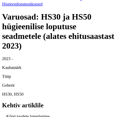
Hügieeniloputusüksused
Varuosad: HS30 ja HS50
hügieenilise loputuse
seadmetele (alates ehitusaastast
2023)
2023 -
Kaubamärk
Tüüp
Geberit
HS30, HS50
Kehtiv artiklile
Kõigi toodete laiendamine