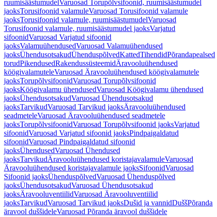
ruumisäästumudel
Varuosad Torupõlvsifoonid, ruumisäästumudel
jaoks
Torusifoonid valamule
Varuosad Torusifoonid valamule
jaoks
Torusifoonid valamule, ruumisäästumudel
Varuosad
Torusifoonid valamule, ruumisäästumudel jaoks
Varjatud
sifoonid
Varuosad Varjatud sifoonid
jaoks
Valamuühendused
Varuosad Valamuühendused
jaoks
Ühendusotsakud
Ühenduspõlved
Katted
Tihendid
Põrandapealsed
torud
Pikendused
Rakendussüsteemid
Äravooluühendused
köögivalamutele
Varuosad Äravooluühendused köögivalamutele
jaoks
Torupõlvsifoonid
Varuosad Torupõlvsifoonid
jaoks
Köögivalamu ühendused
Varuosad Köögivalamu ühendused
jaoks
Ühendusotsakud
Varuosad Ühendusotsakud
jaoks
Tarvikud
Varuosad Tarvikud jaoks
Äravooluühendused
seadmetele
Varuosad Äravooluühendused seadmetele
jaoks
Torupõlvsifoonid
Varuosad Torupõlvsifoonid jaoks
Varjatud
sifoonid
Varuosad Varjatud sifoonid jaoks
Pindpaigaldatud
sifoonid
Varuosad Pindpaigaldatud sifoonid
jaoks
Ühendused
Varuosad Ühendused
jaoks
Tarvikud
Äravooluühendused koristajavalamule
Varuosad
Äravooluühendused koristajavalamule jaoks
Sifoonid
Varuosad
Sifoonid jaoks
Ühenduspõlved
Varuosad Ühenduspõlved
jaoks
Ühendusotsakud
Varuosad Ühendusotsakud
jaoks
Äravooluventiilid
Varuosad Äravooluventiilid
jaoks
Tarvikud
Varuosad Tarvikud jaoks
Dušid ja vannid
Dušš
Põranda
äravool duššidele
Varuosad Põranda äravool duššidele