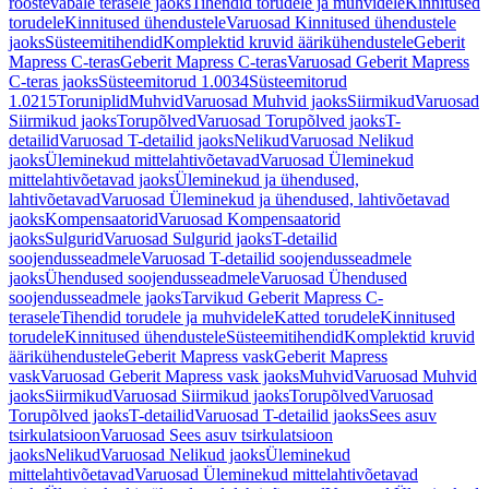
roostevabale terasele jaoks
Tihendid torudele ja muhvidele
Kinnitused
torudele
Kinnitused ühendustele
Varuosad Kinnitused ühendustele
jaoks
Süsteemitihendid
Komplektid kruvid äärikühendustele
Geberit
Mapress C-teras
Geberit Mapress C-teras
Varuosad Geberit Mapress
C-teras jaoks
Süsteemitorud 1.0034
Süsteemitorud
1.0215
Toruniplid
Muhvid
Varuosad Muhvid jaoks
Siirmikud
Varuosad
Siirmikud jaoks
Torupõlved
Varuosad Torupõlved jaoks
T-
detailid
Varuosad T-detailid jaoks
Nelikud
Varuosad Nelikud
jaoks
Üleminekud mittelahtivõetavad
Varuosad Üleminekud
mittelahtivõetavad jaoks
Üleminekud ja ühendused,
lahtivõetavad
Varuosad Üleminekud ja ühendused, lahtivõetavad
jaoks
Kompensaatorid
Varuosad Kompensaatorid
jaoks
Sulgurid
Varuosad Sulgurid jaoks
T-detailid
soojendusseadmele
Varuosad T-detailid soojendusseadmele
jaoks
Ühendused soojendusseadmele
Varuosad Ühendused
soojendusseadmele jaoks
Tarvikud Geberit Mapress C-
terasele
Tihendid torudele ja muhvidele
Katted torudele
Kinnitused
torudele
Kinnitused ühendustele
Süsteemitihendid
Komplektid kruvid
äärikühendustele
Geberit Mapress vask
Geberit Mapress
vask
Varuosad Geberit Mapress vask jaoks
Muhvid
Varuosad Muhvid
jaoks
Siirmikud
Varuosad Siirmikud jaoks
Torupõlved
Varuosad
Torupõlved jaoks
T-detailid
Varuosad T-detailid jaoks
Sees asuv
tsirkulatsioon
Varuosad Sees asuv tsirkulatsioon
jaoks
Nelikud
Varuosad Nelikud jaoks
Üleminekud
mittelahtivõetavad
Varuosad Üleminekud mittelahtivõetavad