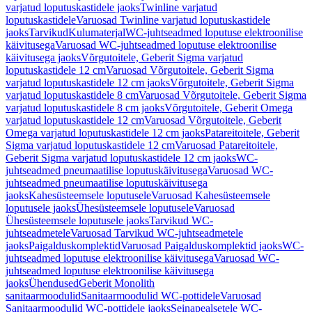
varjatud loputuskastidele jaoks
Twinline varjatud
loputuskastidele
Varuosad Twinline varjatud loputuskastidele
jaoks
Tarvikud
Kulumaterjal
WC-juhtseadmed loputuse elektroonilise
käivitusega
Varuosad WC-juhtseadmed loputuse elektroonilise
käivitusega jaoks
Võrgutoitele, Geberit Sigma varjatud
loputuskastidele 12 cm
Varuosad Võrgutoitele, Geberit Sigma
varjatud loputuskastidele 12 cm jaoks
Võrgutoitele, Geberit Sigma
varjatud loputuskastidele 8 cm
Varuosad Võrgutoitele, Geberit Sigma
varjatud loputuskastidele 8 cm jaoks
Võrgutoitele, Geberit Omega
varjatud loputuskastidele 12 cm
Varuosad Võrgutoitele, Geberit
Omega varjatud loputuskastidele 12 cm jaoks
Patareitoitele, Geberit
Sigma varjatud loputuskastidele 12 cm
Varuosad Patareitoitele,
Geberit Sigma varjatud loputuskastidele 12 cm jaoks
WC-
juhtseadmed pneumaatilise loputuskäivitusega
Varuosad WC-
juhtseadmed pneumaatilise loputuskäivitusega
jaoks
Kahesüsteemsele loputusele
Varuosad Kahesüsteemsele
loputusele jaoks
Ühesüsteemsele loputusele
Varuosad
Ühesüsteemsele loputusele jaoks
Tarvikud WC-
juhtseadmetele
Varuosad Tarvikud WC-juhtseadmetele
jaoks
Paigalduskomplektid
Varuosad Paigalduskomplektid jaoks
WC-
juhtseadmed loputuse elektroonilise käivitusega
Varuosad WC-
juhtseadmed loputuse elektroonilise käivitusega
jaoks
Ühendused
Geberit Monolith
sanitaarmoodulid
Sanitaarmoodulid WC-pottidele
Varuosad
Sanitaarmoodulid WC-pottidele jaoks
Seinapealsetele WC-