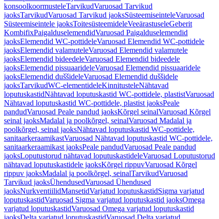
konsoolkoormustele
Tarvikud
Varuosad Tarvikud
jaoks
Tarvikud
Varuosad Tarvikud jaoks
Süsteemiseintele
Varuosad
Süsteemiseintele jaoks
Toitesüsteemidele
Veeärastusele
Geberit
Kombifix
Paigalduselemendid
Varuosad Paigalduselemendid
jaoks
Elemendid WC-pottidele
Varuosad Elemendid WC-pottidele
jaoks
Elemendid valamutele
Varuosad Elemendid valamutele
jaoks
Elemendid bideedele
Varuosad Elemendid bideedele
jaoks
Elemendid pissuaaridele
Varuosad Elemendid pissuaaridele
jaoks
Elemendid duššidele
Varuosad Elemendid duššidele
jaoks
Tarvikud
WC-elementidele
Kinnitustele
Nähtavad
loputuskastid
Nähtavad loputuskastid WC-pottidele, plastist
Varuosad
Nähtavad loputuskastid WC-pottidele, plastist jaoks
Peale
pandud
Varuosad Peale pandud jaoks
Kõrgel seinal
Varuosad Kõrgel
seinal jaoks
Madalal ja poolkõrgel, seinal
Varuosad Madalal ja
poolkõrgel, seinal jaoks
Nähtavad loputuskastid WC-pottidele,
sanitaarkeraamikast
Varuosad Nähtavad loputuskastid WC-pottidele,
sanitaarkeraamikast jaoks
Peale pandud
Varuosad Peale pandud
jaoks
Loputustorud nähtavad loputuskastidele
Varuosad Loputustorud
nähtavad loputuskastidele jaoks
Kõrgel rippuv
Varuosad Kõrgel
rippuv jaoks
Madalal ja poolkõrgel, seinal
Tarvikud
Varuosad
Tarvikud jaoks
Ühendused
Varuosad Ühendused
jaoks
Nurkventiilid
Mansetid
Varjatud loputuskastid
Sigma varjatud
loputuskastid
Varuosad Sigma varjatud loputuskastid jaoks
Omega
varjatud loputuskastid
Varuosad Omega varjatud loputuskastid
jaoks
Delta varjatud loputuskastid
Varuosad Delta varjatud