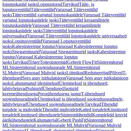
loputuskastid jaoks
Loputustorud
Tarvikud
Täite- ja
loputusventiilid
Täiteventiilid
Varuosad Täiteventiilid
jaoks
Täiteventiilid varjatud loputuskastidele
Varuosad Täiteventiilid
varjatud loputuskastidele jaoks
Täiteventiilid keraamilistele
loputuskastidele
Varuosad Täiteventiilid keraamilistele
loputuskastidele jaoks
Täiteventiilid loputuskastidele
universaalsed
Varuosad Täiteventiilid loputuskastidele universaalsed
jaoks
Loputusventiilid
Varuosad Loputusventiilid
jaoks
Kahesüsteemne loputus
Varuosad Kahesüsteemne loputus
jaoks
Sisegarnituurid
Varuosad Sisegarnituurid jaoks
Kahesüsteemne
loputus
Varuosad Kahesüsteemne loputus
jaoks
Tarvikud
Triger
Toitesüsteemid
Geberit FlowFit
Süsteemitorud
ML
Süsteemitorud soojendusseade ML
Süsteemitorud
SL
Muhvid
Varuosad Muhvid jaoks
Liitmikud
Redutseerijad
Põlved
T-
ühendused
Sees asuv tsirkulatsioon
Varuosad Sees asuv tsirkulatsioon
jaoks
Lahutamatud üleminekud
Üleminekud ja ühendused,
lahtivõetavad
Sulgurid
Ühendused
Jaoturid
keermeühendusega
Pressühendusega jaotur
T-ühendused
soojendusseadmele
Üleminekud ja ühendused soojendusseadmele,
lahtivõetavad
Ühendused soojendusseadmele
Tarvikud
Tihendid
torudele ja muhvidele
Tihendid muhvidele
Katted torudele
Kinnitused
torudele
Kinnitused ühendustele
Süsteemitihendid
Komplektid kruvid
äärikühendustele
Kulumaterjal
Geberit PushFit
Süsteemitorud
ML
Süsteemitorud soojendusseade ML
Muhvid
Varuosad Muhvid
jaoks
Nurgad
T-ühendused
Lahutamatud üleminekud
Varuosad