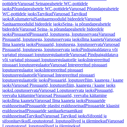
pottidele
Varuosad Seinapealsetele WC-pottidele
jaoks
Põrandapealsetele WC-pottidele
Varuosad Põrandapealsetele
WC-pottidele jaoks
Tarvikud
Varuosad Tarvikud
jaoks
Kulumaterjal
Sanitaarmoodulid bideedele
Varuosad
Sanitaarmoodulid bideedele jaoks
Seina- ja põrandapealsetele
bideedele
Varuosad Seina- ja põrandapealsetele bideedele
jaoks
Pissuaarid
Pissuaarid, loputusega, loputusservaga
Varuosad
Pissuaarid, loputusega, loputusservaga jaoks
Ilma kaaneta
Varuosad
Ilma kaaneta jaoks
Pissuaarid, loputusega, loputusservata
Varuosad
Pissuaarid, loputusega, loputusservata jaoks
Pindpaigaldatava või
varjatud pissuaari loputusregulaatorile
Varuosad Pindpaigaldatava
või varjatud pissuaari loputusregulaatorile jaoks
Integreeritud
pissuaari loputusregulaator
Varuosad Integreeritud pissuaari
loputusregulaator jaoks
Integreeritud pissuaari
loputusregulaatorile
Varuosad Integreeritud pissuaari
loputusregulaatorile jaoks
Pissuaarid, loputusrežiim, kaanega / kaane
jaoks
Varuosad Pissuaarid, loputusrežiim, kaanega / kaane jaoks
jaoks
Loputusservata
Varuosad Loputusservata jaoks
Pissuaarid,
veevaba käitamine
Varuosad Pissuaarid, veevaba käitamine
jaoks
Ilma kaaneta
Varuosad Ilma kaaneta jaoks
Pissuaaride
eraldusseinad
Pissuaaride plastist eraldusseinad
Pissuaaride klaasist
eraldusseinad
Pissuaaride sanitaarkeraamikast
eraldusseinad
Tarvikud
Varuosad Tarvikud jaoks
Sifoonid ja
sifoonitarvikud
Loputustorud, loputuspõlved ja üleminekud
Varuosad
Loputustorud, loputuspõlved ja üleminekud