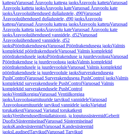
kattega
Varuosad Äravoolu kattega jaoks
Äravoolu katteta
Varuosad
Äravoolu katteta jaoks
Äravoolu kate
Varuosad Äravoolu kate
jaoks
Äravooluühendused dušialustele, d90
Varuosad
Äravooluühendused dušialustele, d90 jaoks
Äravoolu
kattega
Varuosad Äravoolu kattega jaoks
Äravoolu katteta
Varuosad
Äravoolu katteta jaoks
Äravoolu kate
Varuosad Äravoolu kate
jaoks
Äravooluühendused vannidele, d52
Varuosad
Äravooluühendused vannidele, d52
jaoks
Pöördrakendusega
Varuosad Pöördrakendusega jaoks
Valmis
komplektid pöördrakendusele
Varuosad Valmis komplektid
pöördrakendusele jaoks
Pöördrakenduse ja juurdevooluga
Varuosad
Pöördrakenduse ja juurdevooluga jaoks
Valmis komplektid
pöördrakendusele ja juurdevoolule
Varuosad Valmis komplektid
pöördrakendusele ja juurdevoolule jaoks
Surverakendusega
PushControl
Varuosad Surverakendusega PushControl jaoks
Valmis
komplektid surverakendusele PushControl
Varuosad Valmis
komplektid surverakendusele PushControl
jaoks
Ventiilkorgiga
Varuosad Ventiilkorgiga
jaoks
Äravoolugarnituuride tarvikud vannidele
Varuosad
Äravoolugarnituuride tarvikud vannidele jaoks
Varjatud
torukatkesti
Varuosad Varjatud torukatkesti
jaoks
Veeühendused
Installatsiooni- ja loputussüsteemid
Geberit
Duofix
Süsteemiseinad
Varuosad Süsteemiseinad
jaoks
Kandesüsteemid
Varuosad Kandesüsteemid
jaoks
Laudised
Tarvikud
Varuosad Tarvikud