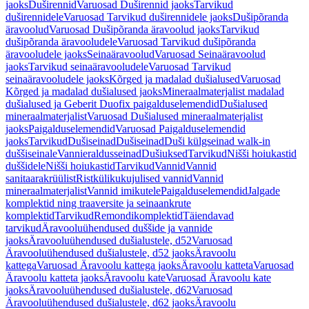
jaoks
Duširennid
Varuosad Duširennid jaoks
Tarvikud
duširennidele
Varuosad Tarvikud duširennidele jaoks
Dušipõranda
äravoolud
Varuosad Dušipõranda äravoolud jaoks
Tarvikud
dušipõranda äravooludele
Varuosad Tarvikud dušipõranda
äravooludele jaoks
Seinaäravoolud
Varuosad Seinaäravoolud
jaoks
Tarvikud seinaäravooludele
Varuosad Tarvikud
seinaäravooludele jaoks
Kõrged ja madalad dušialused
Varuosad
Kõrged ja madalad dušialused jaoks
Mineraalmaterjalist madalad
dušialused ja Geberit Duofix paigalduselemendid
Dušialused
mineraalmaterjalist
Varuosad Dušialused mineraalmaterjalist
jaoks
Paigalduselemendid
Varuosad Paigalduselemendid
jaoks
Tarvikud
Dušiseinad
Dušiseinad
Duši külgseinad walk-in
duššiseinale
Vannieraldusseinad
Dušiuksed
Tarvikud
Nišši hoiukastid
duššidele
Nišši hoiukastid
Tarvikud
Vannid
Vannid
sanitaarakrüülist
Ristkülikukujulised vannid
Vannid
mineraalmaterjalist
Vannid imikutele
Paigalduselemendid
Jalgade
komplektid ning traaversite ja seinaankrute
komplektid
Tarvikud
Remondikomplektid
Täiendavad
tarvikud
Äravooluühendused duššide ja vannide
jaoks
Äravooluühendused dušialustele, d52
Varuosad
Äravooluühendused dušialustele, d52 jaoks
Äravoolu
kattega
Varuosad Äravoolu kattega jaoks
Äravoolu katteta
Varuosad
Äravoolu katteta jaoks
Äravoolu kate
Varuosad Äravoolu kate
jaoks
Äravooluühendused dušialustele, d62
Varuosad
Äravooluühendused dušialustele, d62 jaoks
Äravoolu