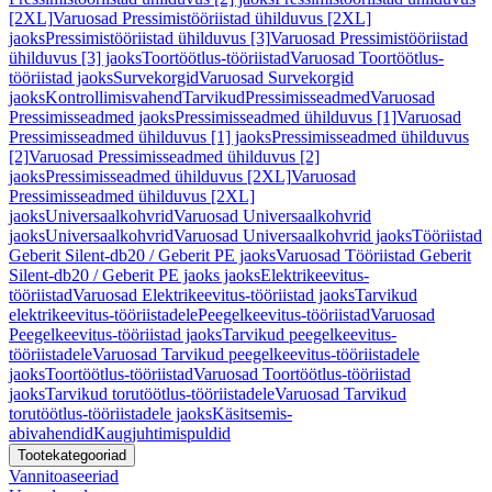
[2XL]
Varuosad Pressimistööriistad ühilduvus [2XL]
jaoks
Pressimistööriistad ühilduvus [3]
Varuosad Pressimistööriistad
ühilduvus [3] jaoks
Toortöötlus-tööriistad
Varuosad Toortöötlus-
tööriistad jaoks
Survekorgid
Varuosad Survekorgid
jaoks
Kontrollimisvahend
Tarvikud
Pressimisseadmed
Varuosad
Pressimisseadmed jaoks
Pressimisseadmed ühilduvus [1]
Varuosad
Pressimisseadmed ühilduvus [1] jaoks
Pressimisseadmed ühilduvus
[2]
Varuosad Pressimisseadmed ühilduvus [2]
jaoks
Pressimisseadmed ühilduvus [2XL]
Varuosad
Pressimisseadmed ühilduvus [2XL]
jaoks
Universaalkohvrid
Varuosad Universaalkohvrid
jaoks
Universaalkohvrid
Varuosad Universaalkohvrid jaoks
Tööriistad
Geberit Silent-db20 / Geberit PE jaoks
Varuosad Tööriistad Geberit
Silent-db20 / Geberit PE jaoks jaoks
Elektrikeevitus-
tööriistad
Varuosad Elektrikeevitus-tööriistad jaoks
Tarvikud
elektrikeevitus-tööriistadele
Peegelkeevitus-tööriistad
Varuosad
Peegelkeevitus-tööriistad jaoks
Tarvikud peegelkeevitus-
tööriistadele
Varuosad Tarvikud peegelkeevitus-tööriistadele
jaoks
Toortöötlus-tööriistad
Varuosad Toortöötlus-tööriistad
jaoks
Tarvikud torutöötlus-tööriistadele
Varuosad Tarvikud
torutöötlus-tööriistadele jaoks
Käsitsemis-
abivahendid
Kaugjuhtimispuldid
Tootekategooriad
Vannitoaseeriad