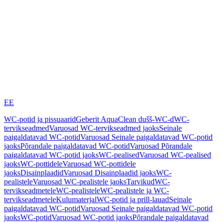
EE
WC-potid ja pissuaarid
Geberit AquaClean dušš-WC-d
WC-
tervikseadmed
Varuosad WC-tervikseadmed jaoks
Seinale
paigaldatavad WC-potid
Varuosad Seinale paigaldatavad WC-potid
jaoks
Põrandale paigaldatavad WC-potid
Varuosad Põrandale
paigaldatavad WC-potid jaoks
WC-pealised
Varuosad WC-pealised
jaoks
WC-pottidele
Varuosad WC-pottidele
jaoks
Disainplaadid
Varuosad Disainplaadid jaoks
WC-
pealistele
Varuosad WC-pealistele jaoks
Tarvikud
WC-
tervikseadmetele
WC-pealistele
WC-pealistele ja WC-
tervikseadmetele
Kulumaterjal
WC-potid ja prill-lauad
Seinale
paigaldatavad WC-potid
Varuosad Seinale paigaldatavad WC-potid
jaoks
WC-potid
Varuosad WC-potid jaoks
Põrandale paigaldatavad