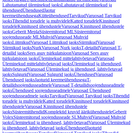
Lahutamatud üleminekud jaoks
Lahutatavad üleminekud ja
ühendused
Ühendused
Jaotur
keermeühendusega
Kütteühendused
Tarvikud
Varuosad Tarvikud
jaoks
Tihendid torudele ja muhvidele
Katted torudele
Kinnitused
torudele
Kinnitused ühendustele
Varuosad Kinnitused ühendustele
jaoks
Geberit Mepla
Süsteemitorud ML
Süsteemitorud
soojendusseade ML
Muhvid
Varuosad Muhvid
jaoks
Liitmikud
Varuosad Liitmikud jaoks
Siirmikud
Varuosad
Siirmikud jaoks
Nurk
Varuosad Nurk jaoks
T-detailid
Varuosad T-
detailid jaoks
Sees asuv tsirkulatsioon
Varuosad Sees asuv
tsirkulatsioon jaoks
Üleminekud mittelahtivõetavad
Varuosad
Üleminekud mittelahtivõetavad jaoks
Üleminekud ja ühendused,
lahtivõetavad
Varuosad Üleminekud ja ühendused, lahtivõetavad
jaoks
Sulgurid
Varuosad Sulgurid jaoks
Ühendused
Varuosad
Ühendused jaoks
Jaoturid keermeühendusega
T-
detailidsoojendusseadmele
Varuosad T-detailidsoojendusseadmele
jaoks
Ühendused soojendusseadmele
Varuosad Ühendused
soojendusseadmele jaoks
Tarvikud
Varuosad Tarvikud jaoks
Tihendid
torudele ja muhvidele
Katted torudele
Kinnitused torudele
Kinnitused
ühendustele
Varuosad Kinnitused ühendustele
jaoks
Süsteemitihendid
Komplektid kruvid äärikühendustele
Geberit
Volex
Süsteemitorud soojendusseade SL
Muhvid
Varuosad Muhvid
jaoks
Üleminekud ja ühendused, lahtivõetavad
Varuosad Üleminekud
ja ühendused, lahtivõetavad jaoks
Ühendused
Jaoturid