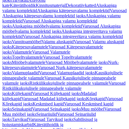
jaoks
Tarvikud
Äravoolu
kate
Käterätihoidik
Kinnitusmaterjal
Dekoratiivkatted
Aluskapiga
valamu komplektid
Aluskapiga kätepesuvalamu komplektid
Varuosad
Aluskapiga kätepesuvalamu komplektid jaoks
Aluskapiga valamu
komplektid
Varuosad Aluskapiga valamu komplektid
jaoks
Aluskapiga mööbelvalamu komplektid
Varuosad Aluskapiga
mööbelvalamu komplektid jaoks
Aluskapiga integreeritava valamu
komplektid
Varuosad Aluskapiga integreeritava valamu komplektid
jaoks
Vannitoamööbel
Valamu aluskapid
Varuosad Valamu aluskapid
jaoks
Kätepesuvalamutele
Varuosad Kätepesuvalamutele
jaoks
Valamutele
Varuosad Valamutele
jaoks
Topeltvalamutele
Varuosad Topeltvalamutele
jaoks
Mööbelvalamutele
Varuosad Mööbelvalamutele jaoks
Nurk-
kätepesuvalamutele
Varuosad Nurk-kätepesuvalamutele
jaoks
Valamuplaadid
Varuosad Valamuplaadid jaoks
Kausikujulisele
pinnapealsele valamule
Varuosad Kausikujulisele pinnapealsele
valamule jaoks
Ristkülikukujulisele pinnapealsele valamule
Varuosad
Ristkülikukujulisele pinnapealsele valamule
jaoks
Küljekapid
Varuosad Küljekapid jaoks
Madalad
küljekapid
Varuosad Madalad küljekapid jaoks
Kõrgkapid
Varuosad
Kõrgkapid jaoks
Keskmised kapid
Varuosad Keskmised kapid
jaoks
Seinakapid
Varuosad Seinakapid jaoks
Muu mööbel
Varuosad
Muu mööbel jaoks
Seinariiulid
Varuosad Seinariiulid
jaoks
Tarvikud
Varuosad Tarvikud jaoks
Sahtlisisud ja
hoiustamiskarbid
Käterätihoidik ja