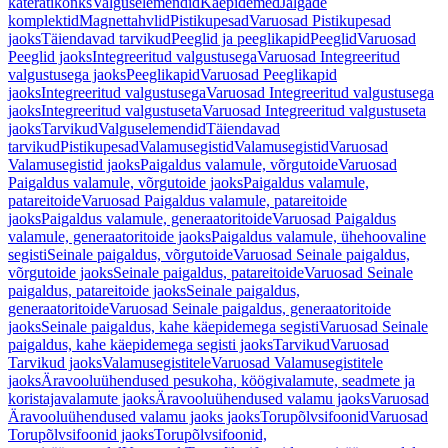
käterätikonks
Valguselemendid
Käepidemed
Jalgade
komplektid
Magnettahvlid
Pistikupesad
Varuosad Pistikupesad
jaoks
Täiendavad tarvikud
Peeglid ja peeglikapid
Peeglid
Varuosad
Peeglid jaoks
Integreeritud valgustusega
Varuosad Integreeritud
valgustusega jaoks
Peeglikapid
Varuosad Peeglikapid
jaoks
Integreeritud valgustusega
Varuosad Integreeritud valgustusega
jaoks
Integreeritud valgustuseta
Varuosad Integreeritud valgustuseta
jaoks
Tarvikud
Valguselemendid
Täiendavad
tarvikud
Pistikupesad
Valamusegistid
Valamusegistid
Varuosad
Valamusegistid jaoks
Paigaldus valamule, võrgutoide
Varuosad
Paigaldus valamule, võrgutoide jaoks
Paigaldus valamule,
patareitoide
Varuosad Paigaldus valamule, patareitoide
jaoks
Paigaldus valamule, generaatoritoide
Varuosad Paigaldus
valamule, generaatoritoide jaoks
Paigaldus valamule, ühehoovaline
segisti
Seinale paigaldus, võrgutoide
Varuosad Seinale paigaldus,
võrgutoide jaoks
Seinale paigaldus, patareitoide
Varuosad Seinale
paigaldus, patareitoide jaoks
Seinale paigaldus,
generaatoritoide
Varuosad Seinale paigaldus, generaatoritoide
jaoks
Seinale paigaldus, kahe käepidemega segisti
Varuosad Seinale
paigaldus, kahe käepidemega segisti jaoks
Tarvikud
Varuosad
Tarvikud jaoks
Valamusegistitele
Varuosad Valamusegistitele
jaoks
Äravooluühendused pesukoha, köögivalamute, seadmete ja
koristajavalamute jaoks
Äravooluühendused valamu jaoks
Varuosad
Äravooluühendused valamu jaoks jaoks
Torupõlvsifoonid
Varuosad
Torupõlvsifoonid jaoks
Torupõlvsifoonid,