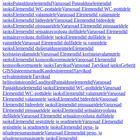
jaoks
Paigalduselemendid
Varuosad Paigalduselemendid
jaoks
Elemendid WC-pottidele
Varuosad Elemendid WC-pottidele
jaoks
Elemendid valamutele
Varuosad Elemendid valamutele
jaoks
Elemendid bideedele
Varuosad Elemendid bideedele
jaoks
Elemendid pissuaaridele
Varuosad Elemendid pissuaaridele
jaoks
Elemendid seinaäravooluga duššidele
Varuosad Elemendid
seinaäravooluga duššidele jaoks
Elemendid duššidele ja
vannidele
Varuosad Elemendid duššidele ja vannidele
jaoks
Elemendid dušieraldusseintele
Elemendid
koristajavalamutele
Varuosad Elemendid koristajavalamutele
jaoks
Elemendid konsoolkoormustele
Varuosad Elemendid
konsoolkoormustele jaoks
Tarvikud
Varuosad Tarvikud jaoks
Geberit
GIS
Süsteemiseinad
Kandesüsteemid
Tarvikud
eelvalmististele
Tarvikud
heliisolatsioonile
Laudised
Paigalduselemendid
Varuosad
Paigalduselemendid jaoks
Elemendid WC-pottidele
Varuosad
Elemendid WC-pottidele jaoks
Elemendid valamutele
Varuosad
Elemendid valamutele jaoks
Elemendid bideedele
Varuosad
Elemendid bideedele jaoks
Elemendid pissuaaridele
Varuosad
Elemendid pissuaaridele jaoks
Elemendid seinaäravooluga
duššidele
Varuosad Elemendid seinaäravooluga duššidele
jaoks
Elemendid segistitele ja seadmetele
Varuosad Elemendid
segistitele ja seadmetele jaoks
Elemendid pesu- ja
nõudepesumasinatele
Varuosad Elemendid pesu- ja
nõudepesumasinatele jaoks
Elemendid