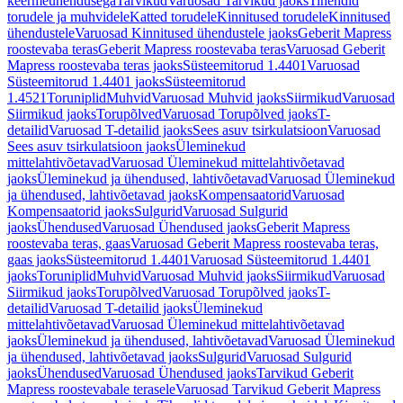
keermeühendusega
Tarvikud
Varuosad Tarvikud jaoks
Tihendid
torudele ja muhvidele
Katted torudele
Kinnitused torudele
Kinnitused
ühendustele
Varuosad Kinnitused ühendustele jaoks
Geberit Mapress
roostevaba teras
Geberit Mapress roostevaba teras
Varuosad Geberit
Mapress roostevaba teras jaoks
Süsteemitorud 1.4401
Varuosad
Süsteemitorud 1.4401 jaoks
Süsteemitorud
1.4521
Toruniplid
Muhvid
Varuosad Muhvid jaoks
Siirmikud
Varuosad
Siirmikud jaoks
Torupõlved
Varuosad Torupõlved jaoks
T-
detailid
Varuosad T-detailid jaoks
Sees asuv tsirkulatsioon
Varuosad
Sees asuv tsirkulatsioon jaoks
Üleminekud
mittelahtivõetavad
Varuosad Üleminekud mittelahtivõetavad
jaoks
Üleminekud ja ühendused, lahtivõetavad
Varuosad Üleminekud
ja ühendused, lahtivõetavad jaoks
Kompensaatorid
Varuosad
Kompensaatorid jaoks
Sulgurid
Varuosad Sulgurid
jaoks
Ühendused
Varuosad Ühendused jaoks
Geberit Mapress
roostevaba teras, gaas
Varuosad Geberit Mapress roostevaba teras,
gaas jaoks
Süsteemitorud 1.4401
Varuosad Süsteemitorud 1.4401
jaoks
Toruniplid
Muhvid
Varuosad Muhvid jaoks
Siirmikud
Varuosad
Siirmikud jaoks
Torupõlved
Varuosad Torupõlved jaoks
T-
detailid
Varuosad T-detailid jaoks
Üleminekud
mittelahtivõetavad
Varuosad Üleminekud mittelahtivõetavad
jaoks
Üleminekud ja ühendused, lahtivõetavad
Varuosad Üleminekud
ja ühendused, lahtivõetavad jaoks
Sulgurid
Varuosad Sulgurid
jaoks
Ühendused
Varuosad Ühendused jaoks
Tarvikud Geberit
Mapress roostevabale terasele
Varuosad Tarvikud Geberit Mapress