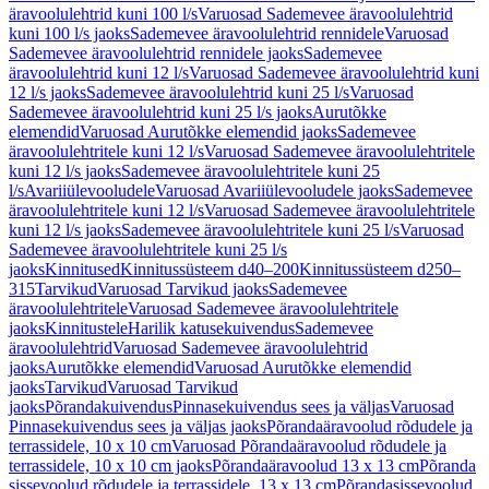
äravoolulehtrid kuni 100 l/s
Varuosad Sademevee äravoolulehtrid
kuni 100 l/s jaoks
Sademevee äravoolulehtrid rennidele
Varuosad
Sademevee äravoolulehtrid rennidele jaoks
Sademevee
äravoolulehtrid kuni 12 l/s
Varuosad Sademevee äravoolulehtrid kuni
12 l/s jaoks
Sademevee äravoolulehtrid kuni 25 l/s
Varuosad
Sademevee äravoolulehtrid kuni 25 l/s jaoks
Aurutõkke
elemendid
Varuosad Aurutõkke elemendid jaoks
Sademevee
äravoolulehtritele kuni 12 l/s
Varuosad Sademevee äravoolulehtritele
kuni 12 l/s jaoks
Sademevee äravoolulehtritele kuni 25
l/s
Avariiülevooludele
Varuosad Avariiülevooludele jaoks
Sademevee
äravoolulehtritele kuni 12 l/s
Varuosad Sademevee äravoolulehtritele
kuni 12 l/s jaoks
Sademevee äravoolulehtritele kuni 25 l/s
Varuosad
Sademevee äravoolulehtritele kuni 25 l/s
jaoks
Kinnitused
Kinnitussüsteem d40–200
Kinnitussüsteem d250–
315
Tarvikud
Varuosad Tarvikud jaoks
Sademevee
äravoolulehtritele
Varuosad Sademevee äravoolulehtritele
jaoks
Kinnitustele
Harilik katusekuivendus
Sademevee
äravoolulehtrid
Varuosad Sademevee äravoolulehtrid
jaoks
Aurutõkke elemendid
Varuosad Aurutõkke elemendid
jaoks
Tarvikud
Varuosad Tarvikud
jaoks
Põrandakuivendus
Pinnasekuivendus sees ja väljas
Varuosad
Pinnasekuivendus sees ja väljas jaoks
Põrandaäravoolud rõdudele ja
terrassidele, 10 x 10 cm
Varuosad Põrandaäravoolud rõdudele ja
terrassidele, 10 x 10 cm jaoks
Põrandaäravoolud 13 x 13 cm
Põranda
sissevoolud rõdudele ja terrassidele, 13 x 13 cm
Põrandasissevoolud