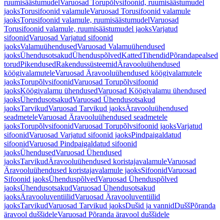
ruumisäästumudel
Varuosad Torupõlvsifoonid, ruumisäästumudel
jaoks
Torusifoonid valamule
Varuosad Torusifoonid valamule
jaoks
Torusifoonid valamule, ruumisäästumudel
Varuosad
Torusifoonid valamule, ruumisäästumudel jaoks
Varjatud
sifoonid
Varuosad Varjatud sifoonid
jaoks
Valamuühendused
Varuosad Valamuühendused
jaoks
Ühendusotsakud
Ühenduspõlved
Katted
Tihendid
Põrandapealsed
torud
Pikendused
Rakendussüsteemid
Äravooluühendused
köögivalamutele
Varuosad Äravooluühendused köögivalamutele
jaoks
Torupõlvsifoonid
Varuosad Torupõlvsifoonid
jaoks
Köögivalamu ühendused
Varuosad Köögivalamu ühendused
jaoks
Ühendusotsakud
Varuosad Ühendusotsakud
jaoks
Tarvikud
Varuosad Tarvikud jaoks
Äravooluühendused
seadmetele
Varuosad Äravooluühendused seadmetele
jaoks
Torupõlvsifoonid
Varuosad Torupõlvsifoonid jaoks
Varjatud
sifoonid
Varuosad Varjatud sifoonid jaoks
Pindpaigaldatud
sifoonid
Varuosad Pindpaigaldatud sifoonid
jaoks
Ühendused
Varuosad Ühendused
jaoks
Tarvikud
Äravooluühendused koristajavalamule
Varuosad
Äravooluühendused koristajavalamule jaoks
Sifoonid
Varuosad
Sifoonid jaoks
Ühenduspõlved
Varuosad Ühenduspõlved
jaoks
Ühendusotsakud
Varuosad Ühendusotsakud
jaoks
Äravooluventiilid
Varuosad Äravooluventiilid
jaoks
Tarvikud
Varuosad Tarvikud jaoks
Dušid ja vannid
Dušš
Põranda
äravool duššidele
Varuosad Põranda äravool duššidele