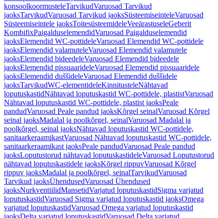
konsoolkoormustele
Tarvikud
Varuosad Tarvikud
jaoks
Tarvikud
Varuosad Tarvikud jaoks
Süsteemiseintele
Varuosad
Süsteemiseintele jaoks
Toitesüsteemidele
Veeärastusele
Geberit
Kombifix
Paigalduselemendid
Varuosad Paigalduselemendid
jaoks
Elemendid WC-pottidele
Varuosad Elemendid WC-pottidele
jaoks
Elemendid valamutele
Varuosad Elemendid valamutele
jaoks
Elemendid bideedele
Varuosad Elemendid bideedele
jaoks
Elemendid pissuaaridele
Varuosad Elemendid pissuaaridele
jaoks
Elemendid duššidele
Varuosad Elemendid duššidele
jaoks
Tarvikud
WC-elementidele
Kinnitustele
Nähtavad
loputuskastid
Nähtavad loputuskastid WC-pottidele, plastist
Varuosad
Nähtavad loputuskastid WC-pottidele, plastist jaoks
Peale
pandud
Varuosad Peale pandud jaoks
Kõrgel seinal
Varuosad Kõrgel
seinal jaoks
Madalal ja poolkõrgel, seinal
Varuosad Madalal ja
poolkõrgel, seinal jaoks
Nähtavad loputuskastid WC-pottidele,
sanitaarkeraamikast
Varuosad Nähtavad loputuskastid WC-pottidele,
sanitaarkeraamikast jaoks
Peale pandud
Varuosad Peale pandud
jaoks
Loputustorud nähtavad loputuskastidele
Varuosad Loputustorud
nähtavad loputuskastidele jaoks
Kõrgel rippuv
Varuosad Kõrgel
rippuv jaoks
Madalal ja poolkõrgel, seinal
Tarvikud
Varuosad
Tarvikud jaoks
Ühendused
Varuosad Ühendused
jaoks
Nurkventiilid
Mansetid
Varjatud loputuskastid
Sigma varjatud
loputuskastid
Varuosad Sigma varjatud loputuskastid jaoks
Omega
varjatud loputuskastid
Varuosad Omega varjatud loputuskastid
jaoks
Delta varjatud loputuskastid
Varuosad Delta varjatud