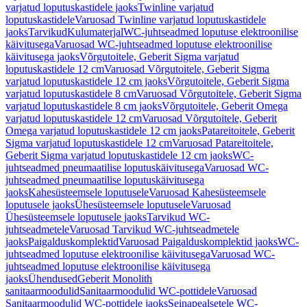
varjatud loputuskastidele jaoks
Twinline varjatud
loputuskastidele
Varuosad Twinline varjatud loputuskastidele
jaoks
Tarvikud
Kulumaterjal
WC-juhtseadmed loputuse elektroonilise
käivitusega
Varuosad WC-juhtseadmed loputuse elektroonilise
käivitusega jaoks
Võrgutoitele, Geberit Sigma varjatud
loputuskastidele 12 cm
Varuosad Võrgutoitele, Geberit Sigma
varjatud loputuskastidele 12 cm jaoks
Võrgutoitele, Geberit Sigma
varjatud loputuskastidele 8 cm
Varuosad Võrgutoitele, Geberit Sigma
varjatud loputuskastidele 8 cm jaoks
Võrgutoitele, Geberit Omega
varjatud loputuskastidele 12 cm
Varuosad Võrgutoitele, Geberit
Omega varjatud loputuskastidele 12 cm jaoks
Patareitoitele, Geberit
Sigma varjatud loputuskastidele 12 cm
Varuosad Patareitoitele,
Geberit Sigma varjatud loputuskastidele 12 cm jaoks
WC-
juhtseadmed pneumaatilise loputuskäivitusega
Varuosad WC-
juhtseadmed pneumaatilise loputuskäivitusega
jaoks
Kahesüsteemsele loputusele
Varuosad Kahesüsteemsele
loputusele jaoks
Ühesüsteemsele loputusele
Varuosad
Ühesüsteemsele loputusele jaoks
Tarvikud WC-
juhtseadmetele
Varuosad Tarvikud WC-juhtseadmetele
jaoks
Paigalduskomplektid
Varuosad Paigalduskomplektid jaoks
WC-
juhtseadmed loputuse elektroonilise käivitusega
Varuosad WC-
juhtseadmed loputuse elektroonilise käivitusega
jaoks
Ühendused
Geberit Monolith
sanitaarmoodulid
Sanitaarmoodulid WC-pottidele
Varuosad
Sanitaarmoodulid WC-pottidele jaoks
Seinapealsetele WC-