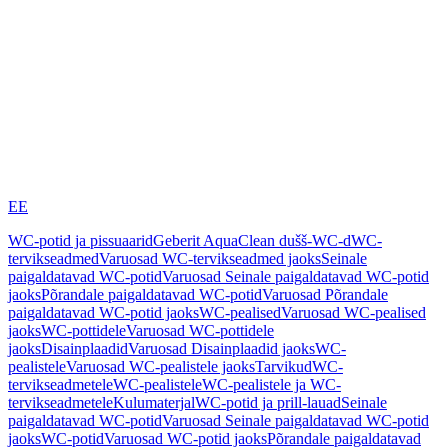
EE
WC-potid ja pissuaarid
Geberit AquaClean dušš-WC-d
WC-
tervikseadmed
Varuosad WC-tervikseadmed jaoks
Seinale
paigaldatavad WC-potid
Varuosad Seinale paigaldatavad WC-potid
jaoks
Põrandale paigaldatavad WC-potid
Varuosad Põrandale
paigaldatavad WC-potid jaoks
WC-pealised
Varuosad WC-pealised
jaoks
WC-pottidele
Varuosad WC-pottidele
jaoks
Disainplaadid
Varuosad Disainplaadid jaoks
WC-
pealistele
Varuosad WC-pealistele jaoks
Tarvikud
WC-
tervikseadmetele
WC-pealistele
WC-pealistele ja WC-
tervikseadmetele
Kulumaterjal
WC-potid ja prill-lauad
Seinale
paigaldatavad WC-potid
Varuosad Seinale paigaldatavad WC-potid
jaoks
WC-potid
Varuosad WC-potid jaoks
Põrandale paigaldatavad