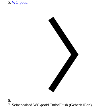
WC-potid
Seinapealsed WC-potid TurboFlush (Geberit iCon)