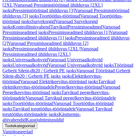
[2XL]
Varuosad Pressimistööriistad ühilduvus [2XL]
jaoks
Pressimistööriistad ühilduvus [3]
Varuosad Pressimistööriistad
ühilduvus [3] jaoks
Toortöötlus-tööriistad
Varuosad Toortöötlus-
tööriistad jaoks
Survekorgid
Varuosad Survekorgid
jaoks
Kontrollimisvahend
Tarvikud
Pressimisseadmed
Varuosad
Pressimisseadmed jaoks
Pressimisseadmed ühilduvus [1]
Varuosad
Pressimisseadmed ühilduvus [1] jaoks
Pressimisseadmed ühilduvus
[2]
Varuosad Pressimisseadmed ühilduvus [2]
jaoks
Pressimisseadmed ühilduvus [2XL]
Varuosad
Pressimisseadmed ühilduvus [2XL]
jaoks
Universaalkohvrid
Varuosad Universaalkohvrid
jaoks
Universaalkohvrid
Varuosad Universaalkohvrid jaoks
Tööriistad
Geberit Silent-db20 / Geberit PE jaoks
Varuosad Tööriistad Geberit
Silent-db20 / Geberit PE jaoks jaoks
Elektrikeevitus-
tööriistad
Varuosad Elektrikeevitus-tööriistad jaoks
Tarvikud
elektrikeevitus-tööriistadele
Peegelkeevitus-tööriistad
Varuosad
Peegelkeevitus-tööriistad jaoks
Tarvikud peegelkeevitus-
tööriistadele
Varuosad Tarvikud peegelkeevitus-tööriistadele
jaoks
Toortöötlus-tööriistad
Varuosad Toortöötlus-tööriistad
jaoks
Tarvikud torutöötlus-tööriistadele
Varuosad Tarvikud
torutöötlus-tööriistadele jaoks
Käsitsemis-
abivahendid
Kaugjuhtimispuldid
Tootekategooriad
Vannitoaseeriad