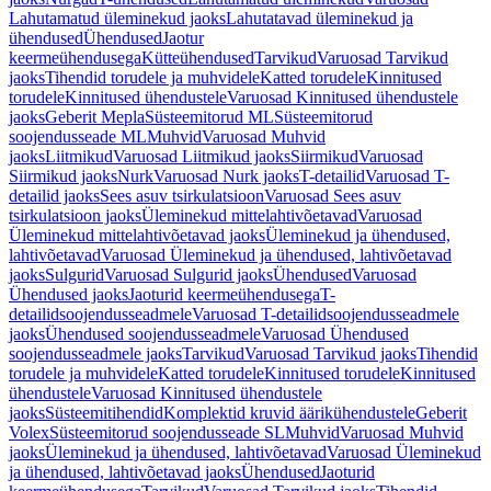
Lahutamatud üleminekud jaoks
Lahutatavad üleminekud ja
ühendused
Ühendused
Jaotur
keermeühendusega
Kütteühendused
Tarvikud
Varuosad Tarvikud
jaoks
Tihendid torudele ja muhvidele
Katted torudele
Kinnitused
torudele
Kinnitused ühendustele
Varuosad Kinnitused ühendustele
jaoks
Geberit Mepla
Süsteemitorud ML
Süsteemitorud
soojendusseade ML
Muhvid
Varuosad Muhvid
jaoks
Liitmikud
Varuosad Liitmikud jaoks
Siirmikud
Varuosad
Siirmikud jaoks
Nurk
Varuosad Nurk jaoks
T-detailid
Varuosad T-
detailid jaoks
Sees asuv tsirkulatsioon
Varuosad Sees asuv
tsirkulatsioon jaoks
Üleminekud mittelahtivõetavad
Varuosad
Üleminekud mittelahtivõetavad jaoks
Üleminekud ja ühendused,
lahtivõetavad
Varuosad Üleminekud ja ühendused, lahtivõetavad
jaoks
Sulgurid
Varuosad Sulgurid jaoks
Ühendused
Varuosad
Ühendused jaoks
Jaoturid keermeühendusega
T-
detailidsoojendusseadmele
Varuosad T-detailidsoojendusseadmele
jaoks
Ühendused soojendusseadmele
Varuosad Ühendused
soojendusseadmele jaoks
Tarvikud
Varuosad Tarvikud jaoks
Tihendid
torudele ja muhvidele
Katted torudele
Kinnitused torudele
Kinnitused
ühendustele
Varuosad Kinnitused ühendustele
jaoks
Süsteemitihendid
Komplektid kruvid äärikühendustele
Geberit
Volex
Süsteemitorud soojendusseade SL
Muhvid
Varuosad Muhvid
jaoks
Üleminekud ja ühendused, lahtivõetavad
Varuosad Üleminekud
ja ühendused, lahtivõetavad jaoks
Ühendused
Jaoturid