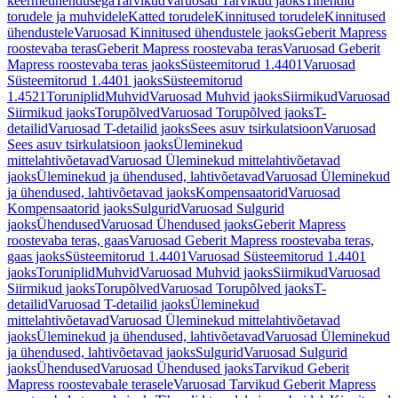
keermeühendusega
Tarvikud
Varuosad Tarvikud jaoks
Tihendid
torudele ja muhvidele
Katted torudele
Kinnitused torudele
Kinnitused
ühendustele
Varuosad Kinnitused ühendustele jaoks
Geberit Mapress
roostevaba teras
Geberit Mapress roostevaba teras
Varuosad Geberit
Mapress roostevaba teras jaoks
Süsteemitorud 1.4401
Varuosad
Süsteemitorud 1.4401 jaoks
Süsteemitorud
1.4521
Toruniplid
Muhvid
Varuosad Muhvid jaoks
Siirmikud
Varuosad
Siirmikud jaoks
Torupõlved
Varuosad Torupõlved jaoks
T-
detailid
Varuosad T-detailid jaoks
Sees asuv tsirkulatsioon
Varuosad
Sees asuv tsirkulatsioon jaoks
Üleminekud
mittelahtivõetavad
Varuosad Üleminekud mittelahtivõetavad
jaoks
Üleminekud ja ühendused, lahtivõetavad
Varuosad Üleminekud
ja ühendused, lahtivõetavad jaoks
Kompensaatorid
Varuosad
Kompensaatorid jaoks
Sulgurid
Varuosad Sulgurid
jaoks
Ühendused
Varuosad Ühendused jaoks
Geberit Mapress
roostevaba teras, gaas
Varuosad Geberit Mapress roostevaba teras,
gaas jaoks
Süsteemitorud 1.4401
Varuosad Süsteemitorud 1.4401
jaoks
Toruniplid
Muhvid
Varuosad Muhvid jaoks
Siirmikud
Varuosad
Siirmikud jaoks
Torupõlved
Varuosad Torupõlved jaoks
T-
detailid
Varuosad T-detailid jaoks
Üleminekud
mittelahtivõetavad
Varuosad Üleminekud mittelahtivõetavad
jaoks
Üleminekud ja ühendused, lahtivõetavad
Varuosad Üleminekud
ja ühendused, lahtivõetavad jaoks
Sulgurid
Varuosad Sulgurid
jaoks
Ühendused
Varuosad Ühendused jaoks
Tarvikud Geberit
Mapress roostevabale terasele
Varuosad Tarvikud Geberit Mapress