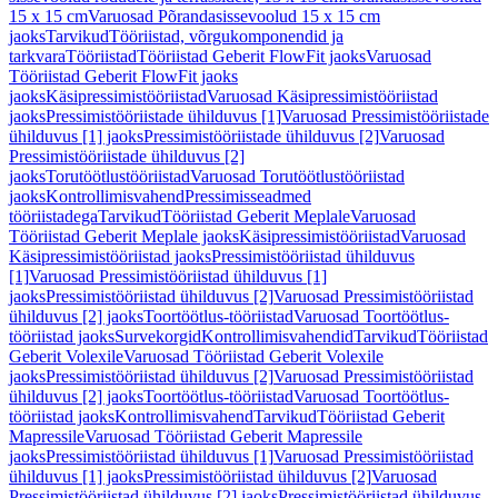
15 x 15 cm
Varuosad Põrandasissevoolud 15 x 15 cm
jaoks
Tarvikud
Tööriistad, võrgukomponendid ja
tarkvara
Tööriistad
Tööriistad Geberit FlowFit jaoks
Varuosad
Tööriistad Geberit FlowFit jaoks
jaoks
Käsipressimistööriistad
Varuosad Käsipressimistööriistad
jaoks
Pressimistööriistade ühilduvus [1]
Varuosad Pressimistööriistade
ühilduvus [1] jaoks
Pressimistööriistade ühilduvus [2]
Varuosad
Pressimistööriistade ühilduvus [2]
jaoks
Torutöötlustööriistad
Varuosad Torutöötlustööriistad
jaoks
Kontrollimisvahend
Pressimisseadmed
tööriistadega
Tarvikud
Tööriistad Geberit Meplale
Varuosad
Tööriistad Geberit Meplale jaoks
Käsipressimistööriistad
Varuosad
Käsipressimistööriistad jaoks
Pressimistööriistad ühilduvus
[1]
Varuosad Pressimistööriistad ühilduvus [1]
jaoks
Pressimistööriistad ühilduvus [2]
Varuosad Pressimistööriistad
ühilduvus [2] jaoks
Toortöötlus-tööriistad
Varuosad Toortöötlus-
tööriistad jaoks
Survekorgid
Kontrollimisvahendid
Tarvikud
Tööriistad
Geberit Volexile
Varuosad Tööriistad Geberit Volexile
jaoks
Pressimistööriistad ühilduvus [2]
Varuosad Pressimistööriistad
ühilduvus [2] jaoks
Toortöötlus-tööriistad
Varuosad Toortöötlus-
tööriistad jaoks
Kontrollimisvahend
Tarvikud
Tööriistad Geberit
Mapressile
Varuosad Tööriistad Geberit Mapressile
jaoks
Pressimistööriistad ühilduvus [1]
Varuosad Pressimistööriistad
ühilduvus [1] jaoks
Pressimistööriistad ühilduvus [2]
Varuosad
Pressimistööriistad ühilduvus [2] jaoks
Pressimistööriistad ühilduvus