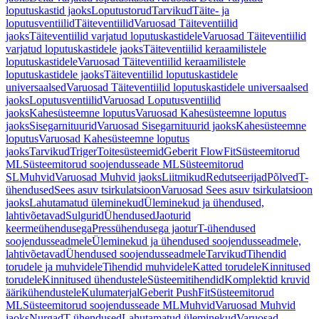
loputuskastid jaoks
Loputustorud
Tarvikud
Täite- ja
loputusventiilid
Täiteventiilid
Varuosad Täiteventiilid
jaoks
Täiteventiilid varjatud loputuskastidele
Varuosad Täiteventiilid
varjatud loputuskastidele jaoks
Täiteventiilid keraamilistele
loputuskastidele
Varuosad Täiteventiilid keraamilistele
loputuskastidele jaoks
Täiteventiilid loputuskastidele
universaalsed
Varuosad Täiteventiilid loputuskastidele universaalsed
jaoks
Loputusventiilid
Varuosad Loputusventiilid
jaoks
Kahesüsteemne loputus
Varuosad Kahesüsteemne loputus
jaoks
Sisegarnituurid
Varuosad Sisegarnituurid jaoks
Kahesüsteemne
loputus
Varuosad Kahesüsteemne loputus
jaoks
Tarvikud
Triger
Toitesüsteemid
Geberit FlowFit
Süsteemitorud
ML
Süsteemitorud soojendusseade ML
Süsteemitorud
SL
Muhvid
Varuosad Muhvid jaoks
Liitmikud
Redutseerijad
Põlved
T-
ühendused
Sees asuv tsirkulatsioon
Varuosad Sees asuv tsirkulatsioon
jaoks
Lahutamatud üleminekud
Üleminekud ja ühendused,
lahtivõetavad
Sulgurid
Ühendused
Jaoturid
keermeühendusega
Pressühendusega jaotur
T-ühendused
soojendusseadmele
Üleminekud ja ühendused soojendusseadmele,
lahtivõetavad
Ühendused soojendusseadmele
Tarvikud
Tihendid
torudele ja muhvidele
Tihendid muhvidele
Katted torudele
Kinnitused
torudele
Kinnitused ühendustele
Süsteemitihendid
Komplektid kruvid
äärikühendustele
Kulumaterjal
Geberit PushFit
Süsteemitorud
ML
Süsteemitorud soojendusseade ML
Muhvid
Varuosad Muhvid
jaoks
Nurgad
T-ühendused
Lahutamatud üleminekud
Varuosad