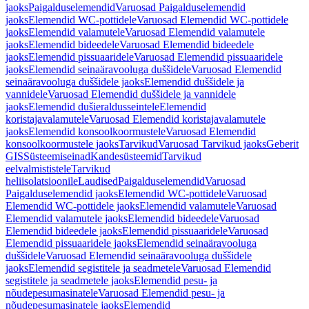
jaoks
Paigalduselemendid
Varuosad Paigalduselemendid
jaoks
Elemendid WC-pottidele
Varuosad Elemendid WC-pottidele
jaoks
Elemendid valamutele
Varuosad Elemendid valamutele
jaoks
Elemendid bideedele
Varuosad Elemendid bideedele
jaoks
Elemendid pissuaaridele
Varuosad Elemendid pissuaaridele
jaoks
Elemendid seinaäravooluga duššidele
Varuosad Elemendid
seinaäravooluga duššidele jaoks
Elemendid duššidele ja
vannidele
Varuosad Elemendid duššidele ja vannidele
jaoks
Elemendid dušieraldusseintele
Elemendid
koristajavalamutele
Varuosad Elemendid koristajavalamutele
jaoks
Elemendid konsoolkoormustele
Varuosad Elemendid
konsoolkoormustele jaoks
Tarvikud
Varuosad Tarvikud jaoks
Geberit
GIS
Süsteemiseinad
Kandesüsteemid
Tarvikud
eelvalmististele
Tarvikud
heliisolatsioonile
Laudised
Paigalduselemendid
Varuosad
Paigalduselemendid jaoks
Elemendid WC-pottidele
Varuosad
Elemendid WC-pottidele jaoks
Elemendid valamutele
Varuosad
Elemendid valamutele jaoks
Elemendid bideedele
Varuosad
Elemendid bideedele jaoks
Elemendid pissuaaridele
Varuosad
Elemendid pissuaaridele jaoks
Elemendid seinaäravooluga
duššidele
Varuosad Elemendid seinaäravooluga duššidele
jaoks
Elemendid segistitele ja seadmetele
Varuosad Elemendid
segistitele ja seadmetele jaoks
Elemendid pesu- ja
nõudepesumasinatele
Varuosad Elemendid pesu- ja
nõudepesumasinatele jaoks
Elemendid