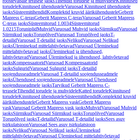
roostevabale terasele jaoks
Tihendid torudele ja muhvidele
Kinnitused
torudele
Kinnitused ühendustele
Varuosad Kinnitused ühendustele
jaoks
Süsteemitihendid
Komplektid kruvid äärikühendustele
Geberit
Mapress C-teras
Geberit Mapress C-teras
Varuosad Geberit Mapress
C-teras jaoks
Süsteemitorud 1.0034
Süsteemitorud
1.0215
Toruniplid
Muhvid
Varuosad Muhvid jaoks
Siirmikud
Varuosad
Siirmikud jaoks
Torupõlved
Varuosad Torupõlved jaoks
T-
detailid
Varuosad T-detailid jaoks
Nelikud
Varuosad Nelikud
jaoks
Üleminekud mittelahtivõetavad
Varuosad Üleminekud
mittelahtivõetavad jaoks
Üleminekud ja ühendused,
lahtivõetavad
Varuosad Üleminekud ja ühendused, lahtivõetavad
jaoks
Kompensaatorid
Varuosad Kompensaatorid
jaoks
Sulgurid
Varuosad Sulgurid jaoks
T-detailid
soojendusseadmele
Varuosad T-detailid soojendusseadmele
jaoks
Ühendused soojendusseadmele
Varuosad Ühendused
soojendusseadmele jaoks
Tarvikud Geberit Mapress C-
terasele
Tihendid torudele ja muhvidele
Katted torudele
Kinnitused
torudele
Kinnitused ühendustele
Süsteemitihendid
Komplektid kruvid
äärikühendustele
Geberit Mapress vask
Geberit Mapress
vask
Varuosad Geberit Mapress vask jaoks
Muhvid
Varuosad Muhvid
jaoks
Siirmikud
Varuosad Siirmikud jaoks
Torupõlved
Varuosad
Torupõlved jaoks
T-detailid
Varuosad T-detailid jaoks
Sees asuv
tsirkulatsioon
Varuosad Sees asuv tsirkulatsioon
jaoks
Nelikud
Varuosad Nelikud jaoks
Üleminekud
mittelahtivõetavad
Varuosad Üleminekud mittelahtivõetavad