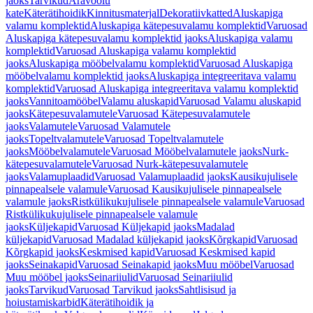
jaoks
Tarvikud
Äravoolu
kate
Käterätihoidik
Kinnitusmaterjal
Dekoratiivkatted
Aluskapiga
valamu komplektid
Aluskapiga kätepesuvalamu komplektid
Varuosad
Aluskapiga kätepesuvalamu komplektid jaoks
Aluskapiga valamu
komplektid
Varuosad Aluskapiga valamu komplektid
jaoks
Aluskapiga mööbelvalamu komplektid
Varuosad Aluskapiga
mööbelvalamu komplektid jaoks
Aluskapiga integreeritava valamu
komplektid
Varuosad Aluskapiga integreeritava valamu komplektid
jaoks
Vannitoamööbel
Valamu aluskapid
Varuosad Valamu aluskapid
jaoks
Kätepesuvalamutele
Varuosad Kätepesuvalamutele
jaoks
Valamutele
Varuosad Valamutele
jaoks
Topeltvalamutele
Varuosad Topeltvalamutele
jaoks
Mööbelvalamutele
Varuosad Mööbelvalamutele jaoks
Nurk-
kätepesuvalamutele
Varuosad Nurk-kätepesuvalamutele
jaoks
Valamuplaadid
Varuosad Valamuplaadid jaoks
Kausikujulisele
pinnapealsele valamule
Varuosad Kausikujulisele pinnapealsele
valamule jaoks
Ristkülikukujulisele pinnapealsele valamule
Varuosad
Ristkülikukujulisele pinnapealsele valamule
jaoks
Küljekapid
Varuosad Küljekapid jaoks
Madalad
küljekapid
Varuosad Madalad küljekapid jaoks
Kõrgkapid
Varuosad
Kõrgkapid jaoks
Keskmised kapid
Varuosad Keskmised kapid
jaoks
Seinakapid
Varuosad Seinakapid jaoks
Muu mööbel
Varuosad
Muu mööbel jaoks
Seinariiulid
Varuosad Seinariiulid
jaoks
Tarvikud
Varuosad Tarvikud jaoks
Sahtlisisud ja
hoiustamiskarbid
Käterätihoidik ja