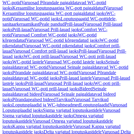
WC-potid
Varuosad Põrandale paigaldatavad WC-potid
jaoks
Keraamilise loputuspaagiga WC-pott paigaldatud
Varuosad
Keraamilise loputuspaagiga WC-pott paigaldatud jaoks
WC-
potid
Varuosad WC-potid jaoks
Loputuspaagid WC-pottidele,
sanitaarkeraamikast
Peale pandud
Prill-lauad
Varuosad Prill-lauad
jaoks
Prill-lauad
Varuosad Prill-lauad jaoks
Comfort WC-
potid
Varuosad Comfort WC-potid jaoks
WC-potid
kõrgendatud
Varuosad WC-potid kõrgendatud jaoks
WC-potid
pikendatud
Varuosad WC-potid pikendatud jaoks
Comfort prill-
lauad
Varuosad Comfort prill-lauad jaoks
Prill-lauad
Varuosad Prill-
lauad jaoks
WC-poti prill-lauad
Varuosad WC-poti prill-lauad
jaoks
WC-potid lastele
Varuosad WC-potid lastele jaoks
Seinale
paigaldatavad WC-potid
Varuosad Seinale paigaldatavad WC-potid
jaoks
Põrandale paigaldatavad WC-potid
Varuosad Põrandale
paigaldatavad WC-potid jaoks
Prill-lauad lastele
Varuosad Prill-lauad
lastele jaoks
Prill-lauad
Varuosad Prill-lauad jaoks
WC-poti prill-
lauad
Varuosad WC-poti prill-lauad jaoks
Bideed
Seinale
paigaldatavad bideed
Varuosad Seinale paigaldatavad bideed
jaoks
Põrandapealsed bideed
Tarvikud
Varuosad Tarvikud
jaoks
Loputusplaadid ja WC-juhtseadmed
Loputusplaadid
Varuosad
Loputusplaadid jaoks
Sigma varjatud loputuskastidele
Varuosad
Sigma varjatud loputuskastidele jaoks
Omega varjatud
loputuskastidele
Varuosad Omega varjatud loputuskastidele
jaoks
Kappa varjatud loputuskastidele
Varuosad Kappa varjatud
loputuskastidele jaoks
Delta varjatud loputuskastidele
Varuosad Delta