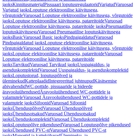
jaoks
Kinnitusmaterjal
Pissuaari loputusregulaatorid
Varjatud
Varuosad
Varjatud jaoks
Loputuse elektroonilise käivitusega,
võrgutoide
Varuosad Loputuse elektroonilise käivitusega, võrgutoide
jaoks
Loputuse elektroonilise käivitusega, patareitoide
Varuosad
Loputuse elektroonilise käivitusega, patareitoide jaoks
Pneumaatilise
loputuskäivitusega
Varuosad Pneumaatilise loputuskäivitusega
jaoks
Basic
Varuosad Basic jaoks
Pindpaigaldatud
Varuosad
Pindpaigaldatud jaoks
Loputuse elektroonilise käivitusega,
võrgutoide
Varuosad Loputuse elektroonilise käivitusega, võrgutoide
jaoks
Loputuse elektroonilise käivitusega, patareitoide
Varuosad
Loputuse elektroonilise käivitusega, patareitoide
jaoks
Tarvikud
Varuosad Tarvikud jaoks
Uuspaigaldus- ja
asenduskomplektid
Varuosad Uuspaigaldus- ja asenduskomplektid
jaoks
Loputustorud, loputuspõlved ja
üleminekud
Katteplaadid
Integreeritud juhtnupud
Käsitsemise
abivahendid
WC-pottide, pissuaaride ja bideede
äravooluühendused
Äravooluühendused WC-pottidele ja
valamutele
Varuosad Äravooluühendused WC-pottidele ja
valamutele jaoks
Sifoonid
Varuosad Sifoonid
jaoks
Ühenduspõlved
Varuosad Ühenduspõlved
jaoks
Ühendusotsakud
Varuosad Ühendusotsakud
jaoks
Ühenduskomplektid
Varuosad Ühenduskomplektid
jaoks
Loputuspõlve pikendused
Varuosad Loputuspõlve pikendused
jaoks
Ühendused PVC-st
Varuosad Ühendused PVC-st
jaoks
Mansetid ja kattekübarad
Ülemineku- ja