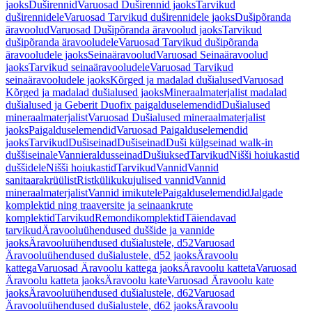
jaoks
Duširennid
Varuosad Duširennid jaoks
Tarvikud
duširennidele
Varuosad Tarvikud duširennidele jaoks
Dušipõranda
äravoolud
Varuosad Dušipõranda äravoolud jaoks
Tarvikud
dušipõranda äravooludele
Varuosad Tarvikud dušipõranda
äravooludele jaoks
Seinaäravoolud
Varuosad Seinaäravoolud
jaoks
Tarvikud seinaäravooludele
Varuosad Tarvikud
seinaäravooludele jaoks
Kõrged ja madalad dušialused
Varuosad
Kõrged ja madalad dušialused jaoks
Mineraalmaterjalist madalad
dušialused ja Geberit Duofix paigalduselemendid
Dušialused
mineraalmaterjalist
Varuosad Dušialused mineraalmaterjalist
jaoks
Paigalduselemendid
Varuosad Paigalduselemendid
jaoks
Tarvikud
Dušiseinad
Dušiseinad
Duši külgseinad walk-in
duššiseinale
Vannieraldusseinad
Dušiuksed
Tarvikud
Nišši hoiukastid
duššidele
Nišši hoiukastid
Tarvikud
Vannid
Vannid
sanitaarakrüülist
Ristkülikukujulised vannid
Vannid
mineraalmaterjalist
Vannid imikutele
Paigalduselemendid
Jalgade
komplektid ning traaversite ja seinaankrute
komplektid
Tarvikud
Remondikomplektid
Täiendavad
tarvikud
Äravooluühendused duššide ja vannide
jaoks
Äravooluühendused dušialustele, d52
Varuosad
Äravooluühendused dušialustele, d52 jaoks
Äravoolu
kattega
Varuosad Äravoolu kattega jaoks
Äravoolu katteta
Varuosad
Äravoolu katteta jaoks
Äravoolu kate
Varuosad Äravoolu kate
jaoks
Äravooluühendused dušialustele, d62
Varuosad
Äravooluühendused dušialustele, d62 jaoks
Äravoolu