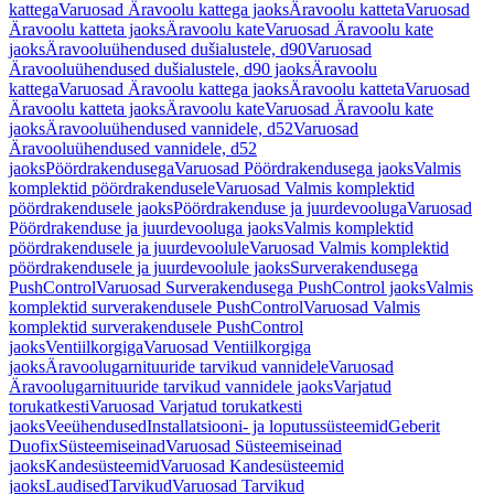
kattega
Varuosad Äravoolu kattega jaoks
Äravoolu katteta
Varuosad
Äravoolu katteta jaoks
Äravoolu kate
Varuosad Äravoolu kate
jaoks
Äravooluühendused dušialustele, d90
Varuosad
Äravooluühendused dušialustele, d90 jaoks
Äravoolu
kattega
Varuosad Äravoolu kattega jaoks
Äravoolu katteta
Varuosad
Äravoolu katteta jaoks
Äravoolu kate
Varuosad Äravoolu kate
jaoks
Äravooluühendused vannidele, d52
Varuosad
Äravooluühendused vannidele, d52
jaoks
Pöördrakendusega
Varuosad Pöördrakendusega jaoks
Valmis
komplektid pöördrakendusele
Varuosad Valmis komplektid
pöördrakendusele jaoks
Pöördrakenduse ja juurdevooluga
Varuosad
Pöördrakenduse ja juurdevooluga jaoks
Valmis komplektid
pöördrakendusele ja juurdevoolule
Varuosad Valmis komplektid
pöördrakendusele ja juurdevoolule jaoks
Surverakendusega
PushControl
Varuosad Surverakendusega PushControl jaoks
Valmis
komplektid surverakendusele PushControl
Varuosad Valmis
komplektid surverakendusele PushControl
jaoks
Ventiilkorgiga
Varuosad Ventiilkorgiga
jaoks
Äravoolugarnituuride tarvikud vannidele
Varuosad
Äravoolugarnituuride tarvikud vannidele jaoks
Varjatud
torukatkesti
Varuosad Varjatud torukatkesti
jaoks
Veeühendused
Installatsiooni- ja loputussüsteemid
Geberit
Duofix
Süsteemiseinad
Varuosad Süsteemiseinad
jaoks
Kandesüsteemid
Varuosad Kandesüsteemid
jaoks
Laudised
Tarvikud
Varuosad Tarvikud