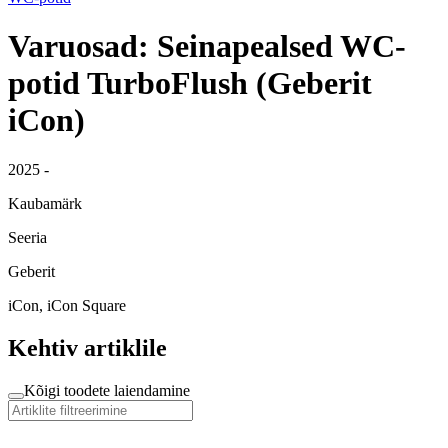
Varuosad: Seinapealsed WC-
potid TurboFlush (Geberit
iCon)
2025 -
Kaubamärk
Seeria
Geberit
iCon, iCon Square
Kehtiv artiklile
Kõigi toodete laiendamine