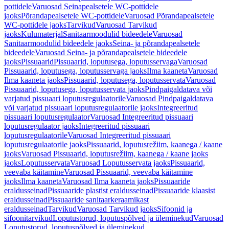
pottidele
Varuosad Seinapealsetele WC-pottidele
jaoks
Põrandapealsetele WC-pottidele
Varuosad Põrandapealsetele
WC-pottidele jaoks
Tarvikud
Varuosad Tarvikud
jaoks
Kulumaterjal
Sanitaarmoodulid bideedele
Varuosad
Sanitaarmoodulid bideedele jaoks
Seina- ja põrandapealsetele
bideedele
Varuosad Seina- ja põrandapealsetele bideedele
jaoks
Pissuaarid
Pissuaarid, loputusega, loputusservaga
Varuosad
Pissuaarid, loputusega, loputusservaga jaoks
Ilma kaaneta
Varuosad
Ilma kaaneta jaoks
Pissuaarid, loputusega, loputusservata
Varuosad
Pissuaarid, loputusega, loputusservata jaoks
Pindpaigaldatava või
varjatud pissuaari loputusregulaatorile
Varuosad Pindpaigaldatava
või varjatud pissuaari loputusregulaatorile jaoks
Integreeritud
pissuaari loputusregulaator
Varuosad Integreeritud pissuaari
loputusregulaator jaoks
Integreeritud pissuaari
loputusregulaatorile
Varuosad Integreeritud pissuaari
loputusregulaatorile jaoks
Pissuaarid, loputusrežiim, kaanega / kaane
jaoks
Varuosad Pissuaarid, loputusrežiim, kaanega / kaane jaoks
jaoks
Loputusservata
Varuosad Loputusservata jaoks
Pissuaarid,
veevaba käitamine
Varuosad Pissuaarid, veevaba käitamine
jaoks
Ilma kaaneta
Varuosad Ilma kaaneta jaoks
Pissuaaride
eraldusseinad
Pissuaaride plastist eraldusseinad
Pissuaaride klaasist
eraldusseinad
Pissuaaride sanitaarkeraamikast
eraldusseinad
Tarvikud
Varuosad Tarvikud jaoks
Sifoonid ja
sifoonitarvikud
Loputustorud, loputuspõlved ja üleminekud
Varuosad
Loputustorud, loputuspõlved ja üleminekud