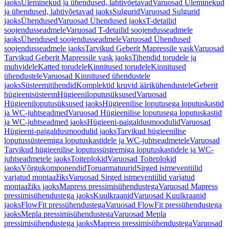
jaoks
Üleminekud ja ühendused, lahtivõetavad
Varuosad Üleminekud
ja ühendused, lahtivõetavad jaoks
Sulgurid
Varuosad Sulgurid
jaoks
Ühendused
Varuosad Ühendused jaoks
T-detailid
soojendusseadmele
Varuosad T-detailid soojendusseadmele
jaoks
Ühendused soojendusseadmele
Varuosad Ühendused
soojendusseadmele jaoks
Tarvikud Geberit Mapressile vask
Varuosad
Tarvikud Geberit Mapressile vask jaoks
Tihendid torudele ja
muhvidele
Katted torudele
Kinnitused torudele
Kinnitused
ühendustele
Varuosad Kinnitused ühendustele
jaoks
Süsteemitihendid
Komplektid kruvid äärikühendustele
Geberit
hügieenisüsteem
Hügieeniloputusüksused
Varuosad
Hügieeniloputusüksused jaoks
Hügieenilise loputusega loputuskastid
ja WC-juhtseadmed
Varuosad Hügieenilise loputusega loputuskastid
ja WC-juhtseadmed jaoks
Hügieeni-paigaldusmoodulid
Varuosad
Hügieeni-paigaldusmoodulid jaoks
Tarvikud hügieenilise
loputussüsteemiga loputuskastidele ja WC-juhtseadmetele
Varuosad
Tarvikud hügieenilise loputussüsteemiga loputuskastidele ja WC-
juhtseadmetele jaoks
Toiteplokid
Varuosad Toiteplokid
jaoks
Võrgukomponendid
Toruarmatuurid
Sirged istmeventiilid
varjatud montaažiks
Varuosad Sirged istmeventiilid varjatud
montaažiks jaoks
Mapress pressimisühendustega
Varuosad Mapress
pressimisühendustega jaoks
Kuulkraanid
Varuosad Kuulkraanid
jaoks
FlowFit pressühendustega
Varuosad FlowFit pressühendustega
jaoks
Mepla pressimisühendustega
Varuosad Mepla
pressimisühendustega jaoks
Mapress pressimisühendustega
Varuosad