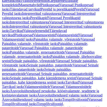
käterätikonks
Valguselemendid
Käepidemed
Jalgade
komplektid
Magnettahvlid
Pistikupesad
Varuosad Pistikupesad
jaoks
Täiendavad tarvikud
Peeglid ja peeglikapid
Peeglid
Varuosad
Peeglid jaoks
Integreeritud valgustusega
Varuosad Integreeritud
valgustusega jaoks
Peeglikapid
Varuosad Peeglikapid
jaoks
Integreeritud valgustusega
Varuosad Integreeritud valgustusega
jaoks
Integreeritud valgustuseta
Varuosad Integreeritud valgustuseta
jaoks
Tarvikud
Valguselemendid
Täiendavad
tarvikud
Pistikupesad
Valamusegistid
Valamusegistid
Varuosad
Valamusegistid jaoks
Paigaldus valamule, võrgutoide
Varuosad
Paigaldus valamule, võrgutoide jaoks
Paigaldus valamule,
patareitoide
Varuosad Paigaldus valamule, patareitoide
jaoks
Paigaldus valamule, generaatoritoide
Varuosad Paigaldus
valamule, generaatoritoide jaoks
Paigaldus valamule, ühehoovaline
segisti
Seinale paigaldus, võrgutoide
Varuosad Seinale paigaldus,
võrgutoide jaoks
Seinale paigaldus, patareitoide
Varuosad Seinale
paigaldus, patareitoide jaoks
Seinale paigaldus,
generaatoritoide
Varuosad Seinale paigaldus, generaatoritoide
jaoks
Seinale paigaldus, kahe käepidemega segisti
Varuosad Seinale
paigaldus, kahe käepidemega segisti jaoks
Tarvikud
Varuosad
Tarvikud jaoks
Valamusegistitele
Varuosad Valamusegistitele
jaoks
Äravooluühendused pesukoha, köögivalamute, seadmete ja
koristajavalamute jaoks
Äravooluühendused valamu jaoks
Varuosad
Äravooluühendused valamu jaoks jaoks
Torupõlvsifoonid
Varuosad
Torupõlvsifoonid jaoks
Torupõlvsifoonid,