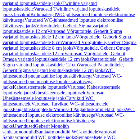
varjatud loputuskastidele jaoks
Twinline varjatud
loputuskastidele
Varuosad Twinline varjatud loputuskastidele
jaoks
Tarvikud
Kulumaterjal
WC-juhtseadmed loputuse elektroonilise
käivitusega
Varuosad WC-juhtseadmed loputuse elektroonilise
käivitusega jaoks
Võrgutoitele, Geberit Sigma varjatud
loputuskastidele 12 cm
Varuosad Võrgutoitele, Geberit Sigma
varjatud loputuskastidele 12 cm jaoks
Võrgutoitele, Geberit Sigma
varjatud loputuskastidele 8 cm
Varuosad Võrgutoitele, Geberit Sigma
varjatud loputuskastidele 8 cm jaoks
Võrgutoitele, Geberit Omega
varjatud loputuskastidele 12 cm
Varuosad Võrgutoitele, Geberit
Omega varjatud loputuskastidele 12 cm jaoks
Patareitoitele, Geberit
Sigma varjatud loputuskastidele 12 cm
Varuosad Patareitoitele,
Geberit Sigma varjatud loputuskastidele 12 cm jaoks
WC-
juhtseadmed pneumaatilise loputuskäivitusega
Varuosad WC-
juhtseadmed pneumaatilise loputuskäivitusega
jaoks
Kahesüsteemsele loputusele
Varuosad Kahesüsteemsele
loputusele jaoks
Ühesüsteemsele loputusele
Varuosad
Ühesüsteemsele loputusele jaoks
Tarvikud WC-
juhtseadmetele
Varuosad Tarvikud WC-juhtseadmetele
jaoks
Paigalduskomplektid
Varuosad Paigalduskomplektid jaoks
WC-
juhtseadmed loputuse elektroonilise käivitusega
Varuosad WC-
juhtseadmed loputuse elektroonilise käivitusega
jaoks
Ühendused
Geberit Monolith
sanitaarmoodulid
Sanitaarmoodulid WC-pottidele
Varuosad
Sanitaarmoodulid WC-pottidele jaoks
Seinapealsetele WC-