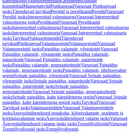
käterätikonks
Valguselemendid
Käepidemed
Jalgade
komplektid
Magnettahvlid
Pistikupesad
Varuosad Pistikupesad
jaoks
Täiendavad tarvikud
Peeglid ja peeglikapid
Peeglid
Varuosad
Peeglid jaoks
Integreeritud valgustusega
Varuosad Integreeritud
valgustusega jaoks
Peeglikapid
Varuosad Peeglikapid
jaoks
Integreeritud valgustusega
Varuosad Integreeritud valgustusega
jaoks
Integreeritud valgustuseta
Varuosad Integreeritud valgustuseta
jaoks
Tarvikud
Valguselemendid
Täiendavad
tarvikud
Pistikupesad
Valamusegistid
Valamusegistid
Varuosad
Valamusegistid jaoks
Paigaldus valamule, võrgutoide
Varuosad
Paigaldus valamule, võrgutoide jaoks
Paigaldus valamule,
patareitoide
Varuosad Paigaldus valamule, patareitoide
jaoks
Paigaldus valamule, generaatoritoide
Varuosad Paigaldus
valamule, generaatoritoide jaoks
Paigaldus valamule, ühehoovaline
segisti
Seinale paigaldus, võrgutoide
Varuosad Seinale paigaldus,
võrgutoide jaoks
Seinale paigaldus, patareitoide
Varuosad Seinale
paigaldus, patareitoide jaoks
Seinale paigaldus,
generaatoritoide
Varuosad Seinale paigaldus, generaatoritoide
jaoks
Seinale paigaldus, kahe käepidemega segisti
Varuosad Seinale
paigaldus, kahe käepidemega segisti jaoks
Tarvikud
Varuosad
Tarvikud jaoks
Valamusegistitele
Varuosad Valamusegistitele
jaoks
Äravooluühendused pesukoha, köögivalamute, seadmete ja
koristajavalamute jaoks
Äravooluühendused valamu jaoks
Varuosad
Äravooluühendused valamu jaoks jaoks
Torupõlvsifoonid
Varuosad
Torupõlvsifoonid jaoks
Torupõlvsifoonid,