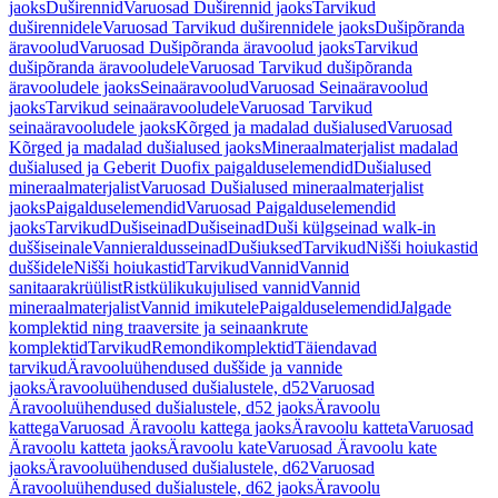
jaoks
Duširennid
Varuosad Duširennid jaoks
Tarvikud
duširennidele
Varuosad Tarvikud duširennidele jaoks
Dušipõranda
äravoolud
Varuosad Dušipõranda äravoolud jaoks
Tarvikud
dušipõranda äravooludele
Varuosad Tarvikud dušipõranda
äravooludele jaoks
Seinaäravoolud
Varuosad Seinaäravoolud
jaoks
Tarvikud seinaäravooludele
Varuosad Tarvikud
seinaäravooludele jaoks
Kõrged ja madalad dušialused
Varuosad
Kõrged ja madalad dušialused jaoks
Mineraalmaterjalist madalad
dušialused ja Geberit Duofix paigalduselemendid
Dušialused
mineraalmaterjalist
Varuosad Dušialused mineraalmaterjalist
jaoks
Paigalduselemendid
Varuosad Paigalduselemendid
jaoks
Tarvikud
Dušiseinad
Dušiseinad
Duši külgseinad walk-in
duššiseinale
Vannieraldusseinad
Dušiuksed
Tarvikud
Nišši hoiukastid
duššidele
Nišši hoiukastid
Tarvikud
Vannid
Vannid
sanitaarakrüülist
Ristkülikukujulised vannid
Vannid
mineraalmaterjalist
Vannid imikutele
Paigalduselemendid
Jalgade
komplektid ning traaversite ja seinaankrute
komplektid
Tarvikud
Remondikomplektid
Täiendavad
tarvikud
Äravooluühendused duššide ja vannide
jaoks
Äravooluühendused dušialustele, d52
Varuosad
Äravooluühendused dušialustele, d52 jaoks
Äravoolu
kattega
Varuosad Äravoolu kattega jaoks
Äravoolu katteta
Varuosad
Äravoolu katteta jaoks
Äravoolu kate
Varuosad Äravoolu kate
jaoks
Äravooluühendused dušialustele, d62
Varuosad
Äravooluühendused dušialustele, d62 jaoks
Äravoolu