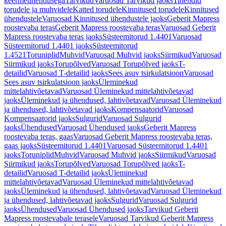
keermeühendusega
Tarvikud
Varuosad Tarvikud jaoks
Tihendid
torudele ja muhvidele
Katted torudele
Kinnitused torudele
Kinnitused
ühendustele
Varuosad Kinnitused ühendustele jaoks
Geberit Mapress
roostevaba teras
Geberit Mapress roostevaba teras
Varuosad Geberit
Mapress roostevaba teras jaoks
Süsteemitorud 1.4401
Varuosad
Süsteemitorud 1.4401 jaoks
Süsteemitorud
1.4521
Toruniplid
Muhvid
Varuosad Muhvid jaoks
Siirmikud
Varuosad
Siirmikud jaoks
Torupõlved
Varuosad Torupõlved jaoks
T-
detailid
Varuosad T-detailid jaoks
Sees asuv tsirkulatsioon
Varuosad
Sees asuv tsirkulatsioon jaoks
Üleminekud
mittelahtivõetavad
Varuosad Üleminekud mittelahtivõetavad
jaoks
Üleminekud ja ühendused, lahtivõetavad
Varuosad Üleminekud
ja ühendused, lahtivõetavad jaoks
Kompensaatorid
Varuosad
Kompensaatorid jaoks
Sulgurid
Varuosad Sulgurid
jaoks
Ühendused
Varuosad Ühendused jaoks
Geberit Mapress
roostevaba teras, gaas
Varuosad Geberit Mapress roostevaba teras,
gaas jaoks
Süsteemitorud 1.4401
Varuosad Süsteemitorud 1.4401
jaoks
Toruniplid
Muhvid
Varuosad Muhvid jaoks
Siirmikud
Varuosad
Siirmikud jaoks
Torupõlved
Varuosad Torupõlved jaoks
T-
detailid
Varuosad T-detailid jaoks
Üleminekud
mittelahtivõetavad
Varuosad Üleminekud mittelahtivõetavad
jaoks
Üleminekud ja ühendused, lahtivõetavad
Varuosad Üleminekud
ja ühendused, lahtivõetavad jaoks
Sulgurid
Varuosad Sulgurid
jaoks
Ühendused
Varuosad Ühendused jaoks
Tarvikud Geberit
Mapress roostevabale terasele
Varuosad Tarvikud Geberit Mapress