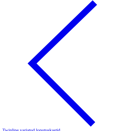
Twinline varjatud loputuskastid