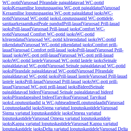
WC-potid
Varuosad Põrandale paigaldatavad WC-potid
jaoks
Keraamilise loputuspaagiga WC-pott paigaldatud
Varuosad
Keraamilise loputuspaagiga WC-pott paigaldatud jaoks
WC-
potid
Varuosad WC-potid jaoks
Loputuspaagid WC-pottidele,
sanitaarkeraamikast
Peale pandud
Prill-lauad
Varuosad Prill-lauad
jaoks
Prill-lauad
Varuosad Prill-lauad jaoks
Comfort WC-
potid
Varuosad Comfort WC-potid jaoks
WC-potid
kõrgendatud
Varuosad WC-potid kõrgendatud jaoks
WC-potid
pikendatud
Varuosad WC-potid pikendatud jaoks
Comfort prill-
lauad
Varuosad Comfort prill-lauad jaoks
Prill-lauad
Varuosad Prill-
lauad jaoks
WC-poti prill-lauad
Varuosad WC-poti prill-lauad
jaoks
WC-potid lastele
Varuosad WC-potid lastele jaoks
Seinale
paigaldatavad WC-potid
Varuosad Seinale paigaldatavad WC-potid
jaoks
Põrandale paigaldatavad WC-potid
Varuosad Põrandale
paigaldatavad WC-potid jaoks
Prill-lauad lastele
Varuosad Prill-lauad
lastele jaoks
Prill-lauad
Varuosad Prill-lauad jaoks
WC-poti prill-
lauad
Varuosad WC-poti prill-lauad jaoks
Bideed
Seinale
paigaldatavad bideed
Varuosad Seinale paigaldatavad bideed
jaoks
Põrandapealsed bideed
Tarvikud
Varuosad Tarvikud
jaoks
Loputusplaadid ja WC-juhtseadmed
Loputusplaadid
Varuosad
Loputusplaadid jaoks
Sigma varjatud loputuskastidele
Varuosad
Sigma varjatud loputuskastidele jaoks
Omega varjatud
loputuskastidele
Varuosad Omega varjatud loputuskastidele
jaoks
Kappa varjatud loputuskastidele
Varuosad Kappa varjatud
loputuskastidele jaoks
Delta varjatud loputuskastidele
Varuosad Delta