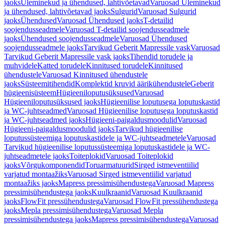
jaoks
Üleminekud ja ühendused, lahtivõetavad
Varuosad Üleminekud
ja ühendused, lahtivõetavad jaoks
Sulgurid
Varuosad Sulgurid
jaoks
Ühendused
Varuosad Ühendused jaoks
T-detailid
soojendusseadmele
Varuosad T-detailid soojendusseadmele
jaoks
Ühendused soojendusseadmele
Varuosad Ühendused
soojendusseadmele jaoks
Tarvikud Geberit Mapressile vask
Varuosad
Tarvikud Geberit Mapressile vask jaoks
Tihendid torudele ja
muhvidele
Katted torudele
Kinnitused torudele
Kinnitused
ühendustele
Varuosad Kinnitused ühendustele
jaoks
Süsteemitihendid
Komplektid kruvid äärikühendustele
Geberit
hügieenisüsteem
Hügieeniloputusüksused
Varuosad
Hügieeniloputusüksused jaoks
Hügieenilise loputusega loputuskastid
ja WC-juhtseadmed
Varuosad Hügieenilise loputusega loputuskastid
ja WC-juhtseadmed jaoks
Hügieeni-paigaldusmoodulid
Varuosad
Hügieeni-paigaldusmoodulid jaoks
Tarvikud hügieenilise
loputussüsteemiga loputuskastidele ja WC-juhtseadmetele
Varuosad
Tarvikud hügieenilise loputussüsteemiga loputuskastidele ja WC-
juhtseadmetele jaoks
Toiteplokid
Varuosad Toiteplokid
jaoks
Võrgukomponendid
Toruarmatuurid
Sirged istmeventiilid
varjatud montaažiks
Varuosad Sirged istmeventiilid varjatud
montaažiks jaoks
Mapress pressimisühendustega
Varuosad Mapress
pressimisühendustega jaoks
Kuulkraanid
Varuosad Kuulkraanid
jaoks
FlowFit pressühendustega
Varuosad FlowFit pressühendustega
jaoks
Mepla pressimisühendustega
Varuosad Mepla
pressimisühendustega jaoks
Mapress pressimisühendustega
Varuosad