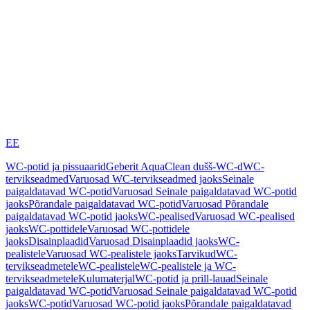
EE
WC-potid ja pissuaarid
Geberit AquaClean dušš-WC-d
WC-
tervikseadmed
Varuosad WC-tervikseadmed jaoks
Seinale
paigaldatavad WC-potid
Varuosad Seinale paigaldatavad WC-potid
jaoks
Põrandale paigaldatavad WC-potid
Varuosad Põrandale
paigaldatavad WC-potid jaoks
WC-pealised
Varuosad WC-pealised
jaoks
WC-pottidele
Varuosad WC-pottidele
jaoks
Disainplaadid
Varuosad Disainplaadid jaoks
WC-
pealistele
Varuosad WC-pealistele jaoks
Tarvikud
WC-
tervikseadmetele
WC-pealistele
WC-pealistele ja WC-
tervikseadmetele
Kulumaterjal
WC-potid ja prill-lauad
Seinale
paigaldatavad WC-potid
Varuosad Seinale paigaldatavad WC-potid
jaoks
WC-potid
Varuosad WC-potid jaoks
Põrandale paigaldatavad