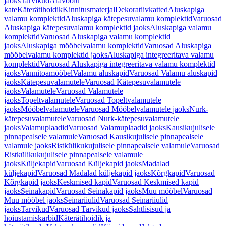
jaoks
Tarvikud
Äravoolu
kate
Käterätihoidik
Kinnitusmaterjal
Dekoratiivkatted
Aluskapiga
valamu komplektid
Aluskapiga kätepesuvalamu komplektid
Varuosad
Aluskapiga kätepesuvalamu komplektid jaoks
Aluskapiga valamu
komplektid
Varuosad Aluskapiga valamu komplektid
jaoks
Aluskapiga mööbelvalamu komplektid
Varuosad Aluskapiga
mööbelvalamu komplektid jaoks
Aluskapiga integreeritava valamu
komplektid
Varuosad Aluskapiga integreeritava valamu komplektid
jaoks
Vannitoamööbel
Valamu aluskapid
Varuosad Valamu aluskapid
jaoks
Kätepesuvalamutele
Varuosad Kätepesuvalamutele
jaoks
Valamutele
Varuosad Valamutele
jaoks
Topeltvalamutele
Varuosad Topeltvalamutele
jaoks
Mööbelvalamutele
Varuosad Mööbelvalamutele jaoks
Nurk-
kätepesuvalamutele
Varuosad Nurk-kätepesuvalamutele
jaoks
Valamuplaadid
Varuosad Valamuplaadid jaoks
Kausikujulisele
pinnapealsele valamule
Varuosad Kausikujulisele pinnapealsele
valamule jaoks
Ristkülikukujulisele pinnapealsele valamule
Varuosad
Ristkülikukujulisele pinnapealsele valamule
jaoks
Küljekapid
Varuosad Küljekapid jaoks
Madalad
küljekapid
Varuosad Madalad küljekapid jaoks
Kõrgkapid
Varuosad
Kõrgkapid jaoks
Keskmised kapid
Varuosad Keskmised kapid
jaoks
Seinakapid
Varuosad Seinakapid jaoks
Muu mööbel
Varuosad
Muu mööbel jaoks
Seinariiulid
Varuosad Seinariiulid
jaoks
Tarvikud
Varuosad Tarvikud jaoks
Sahtlisisud ja
hoiustamiskarbid
Käterätihoidik ja