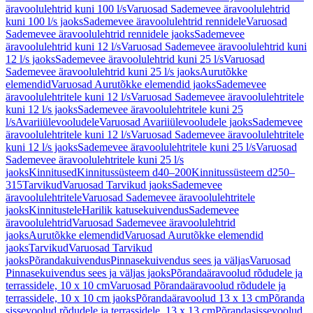
äravoolulehtrid kuni 100 l/s
Varuosad Sademevee äravoolulehtrid
kuni 100 l/s jaoks
Sademevee äravoolulehtrid rennidele
Varuosad
Sademevee äravoolulehtrid rennidele jaoks
Sademevee
äravoolulehtrid kuni 12 l/s
Varuosad Sademevee äravoolulehtrid kuni
12 l/s jaoks
Sademevee äravoolulehtrid kuni 25 l/s
Varuosad
Sademevee äravoolulehtrid kuni 25 l/s jaoks
Aurutõkke
elemendid
Varuosad Aurutõkke elemendid jaoks
Sademevee
äravoolulehtritele kuni 12 l/s
Varuosad Sademevee äravoolulehtritele
kuni 12 l/s jaoks
Sademevee äravoolulehtritele kuni 25
l/s
Avariiülevooludele
Varuosad Avariiülevooludele jaoks
Sademevee
äravoolulehtritele kuni 12 l/s
Varuosad Sademevee äravoolulehtritele
kuni 12 l/s jaoks
Sademevee äravoolulehtritele kuni 25 l/s
Varuosad
Sademevee äravoolulehtritele kuni 25 l/s
jaoks
Kinnitused
Kinnitussüsteem d40–200
Kinnitussüsteem d250–
315
Tarvikud
Varuosad Tarvikud jaoks
Sademevee
äravoolulehtritele
Varuosad Sademevee äravoolulehtritele
jaoks
Kinnitustele
Harilik katusekuivendus
Sademevee
äravoolulehtrid
Varuosad Sademevee äravoolulehtrid
jaoks
Aurutõkke elemendid
Varuosad Aurutõkke elemendid
jaoks
Tarvikud
Varuosad Tarvikud
jaoks
Põrandakuivendus
Pinnasekuivendus sees ja väljas
Varuosad
Pinnasekuivendus sees ja väljas jaoks
Põrandaäravoolud rõdudele ja
terrassidele, 10 x 10 cm
Varuosad Põrandaäravoolud rõdudele ja
terrassidele, 10 x 10 cm jaoks
Põrandaäravoolud 13 x 13 cm
Põranda
sissevoolud rõdudele ja terrassidele, 13 x 13 cm
Põrandasissevoolud