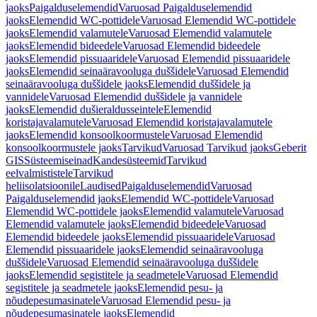
jaoks
Paigalduselemendid
Varuosad Paigalduselemendid
jaoks
Elemendid WC-pottidele
Varuosad Elemendid WC-pottidele
jaoks
Elemendid valamutele
Varuosad Elemendid valamutele
jaoks
Elemendid bideedele
Varuosad Elemendid bideedele
jaoks
Elemendid pissuaaridele
Varuosad Elemendid pissuaaridele
jaoks
Elemendid seinaäravooluga duššidele
Varuosad Elemendid
seinaäravooluga duššidele jaoks
Elemendid duššidele ja
vannidele
Varuosad Elemendid duššidele ja vannidele
jaoks
Elemendid dušieraldusseintele
Elemendid
koristajavalamutele
Varuosad Elemendid koristajavalamutele
jaoks
Elemendid konsoolkoormustele
Varuosad Elemendid
konsoolkoormustele jaoks
Tarvikud
Varuosad Tarvikud jaoks
Geberit
GIS
Süsteemiseinad
Kandesüsteemid
Tarvikud
eelvalmististele
Tarvikud
heliisolatsioonile
Laudised
Paigalduselemendid
Varuosad
Paigalduselemendid jaoks
Elemendid WC-pottidele
Varuosad
Elemendid WC-pottidele jaoks
Elemendid valamutele
Varuosad
Elemendid valamutele jaoks
Elemendid bideedele
Varuosad
Elemendid bideedele jaoks
Elemendid pissuaaridele
Varuosad
Elemendid pissuaaridele jaoks
Elemendid seinaäravooluga
duššidele
Varuosad Elemendid seinaäravooluga duššidele
jaoks
Elemendid segistitele ja seadmetele
Varuosad Elemendid
segistitele ja seadmetele jaoks
Elemendid pesu- ja
nõudepesumasinatele
Varuosad Elemendid pesu- ja
nõudepesumasinatele jaoks
Elemendid