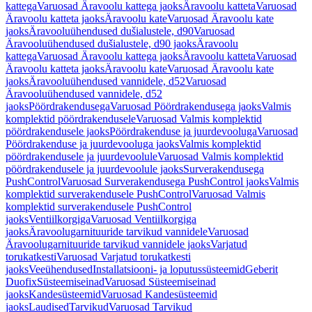
kattega
Varuosad Äravoolu kattega jaoks
Äravoolu katteta
Varuosad
Äravoolu katteta jaoks
Äravoolu kate
Varuosad Äravoolu kate
jaoks
Äravooluühendused dušialustele, d90
Varuosad
Äravooluühendused dušialustele, d90 jaoks
Äravoolu
kattega
Varuosad Äravoolu kattega jaoks
Äravoolu katteta
Varuosad
Äravoolu katteta jaoks
Äravoolu kate
Varuosad Äravoolu kate
jaoks
Äravooluühendused vannidele, d52
Varuosad
Äravooluühendused vannidele, d52
jaoks
Pöördrakendusega
Varuosad Pöördrakendusega jaoks
Valmis
komplektid pöördrakendusele
Varuosad Valmis komplektid
pöördrakendusele jaoks
Pöördrakenduse ja juurdevooluga
Varuosad
Pöördrakenduse ja juurdevooluga jaoks
Valmis komplektid
pöördrakendusele ja juurdevoolule
Varuosad Valmis komplektid
pöördrakendusele ja juurdevoolule jaoks
Surverakendusega
PushControl
Varuosad Surverakendusega PushControl jaoks
Valmis
komplektid surverakendusele PushControl
Varuosad Valmis
komplektid surverakendusele PushControl
jaoks
Ventiilkorgiga
Varuosad Ventiilkorgiga
jaoks
Äravoolugarnituuride tarvikud vannidele
Varuosad
Äravoolugarnituuride tarvikud vannidele jaoks
Varjatud
torukatkesti
Varuosad Varjatud torukatkesti
jaoks
Veeühendused
Installatsiooni- ja loputussüsteemid
Geberit
Duofix
Süsteemiseinad
Varuosad Süsteemiseinad
jaoks
Kandesüsteemid
Varuosad Kandesüsteemid
jaoks
Laudised
Tarvikud
Varuosad Tarvikud