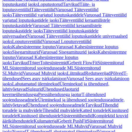
loputuskastid jaoks
Loputustorud
Tarvikud
Täite- ja
loputusventiilid
Täiteventiilid
Varuosad Täiteventiilid
jaoks
Täiteventiilid varjatud loputuskastidele
Varuosad Täiteventiilid
varjatud loputuskastidele jaoks
Täiteventiilid keraamilistele
loputuskastidele
Varuosad Täiteventiilid keraamilistele
loputuskastidele jaoks
Täiteventiilid loputuskastidele
universaalsed
Varuosad Täiteventiilid loputuskastidele universaalsed
jaoks
Loputusventiilid
Varuosad Loputusventiilid
jaoks
Kahesüsteemne loputus
Varuosad Kahesüsteemne loputus
jaoks
Sisegarnituurid
Varuosad Sisegarnituurid jaoks
Kahesüsteemne
loputus
Varuosad Kahesüsteemne loputus
jaoks
Tarvikud
Triger
Toitesüsteemid
Geberit FlowFit
Süsteemitorud
ML
Süsteemitorud soojendusseade ML
Süsteemitorud
SL
Muhvid
Varuosad Muhvid jaoks
Liitmikud
Redutseerijad
Põlved
T-
ühendused
Sees asuv tsirkulatsioon
Varuosad Sees asuv tsirkulatsioon
jaoks
Lahutamatud üleminekud
Üleminekud ja ühendused,
lahtivõetavad
Sulgurid
Ühendused
Jaoturid
keermeühendusega
Pressühendusega jaotur
T-ühendused
soojendusseadmele
Üleminekud ja ühendused soojendusseadmele,
lahtivõetavad
Ühendused soojendusseadmele
Tarvikud
Tihendid
torudele ja muhvidele
Tihendid muhvidele
Katted torudele
Kinnitused
torudele
Kinnitused ühendustele
Süsteemitihendid
Komplektid kruvid
äärikühendustele
Kulumaterjal
Geberit PushFit
Süsteemitorud
ML
Süsteemitorud soojendusseade ML
Muhvid
Varuosad Muhvid
jaoks
Nurgad
T-ühendused
Lahutamatud üleminekud
Varuosad