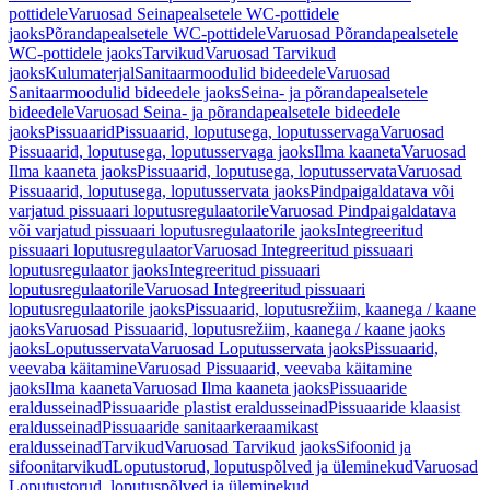
pottidele
Varuosad Seinapealsetele WC-pottidele
jaoks
Põrandapealsetele WC-pottidele
Varuosad Põrandapealsetele
WC-pottidele jaoks
Tarvikud
Varuosad Tarvikud
jaoks
Kulumaterjal
Sanitaarmoodulid bideedele
Varuosad
Sanitaarmoodulid bideedele jaoks
Seina- ja põrandapealsetele
bideedele
Varuosad Seina- ja põrandapealsetele bideedele
jaoks
Pissuaarid
Pissuaarid, loputusega, loputusservaga
Varuosad
Pissuaarid, loputusega, loputusservaga jaoks
Ilma kaaneta
Varuosad
Ilma kaaneta jaoks
Pissuaarid, loputusega, loputusservata
Varuosad
Pissuaarid, loputusega, loputusservata jaoks
Pindpaigaldatava või
varjatud pissuaari loputusregulaatorile
Varuosad Pindpaigaldatava
või varjatud pissuaari loputusregulaatorile jaoks
Integreeritud
pissuaari loputusregulaator
Varuosad Integreeritud pissuaari
loputusregulaator jaoks
Integreeritud pissuaari
loputusregulaatorile
Varuosad Integreeritud pissuaari
loputusregulaatorile jaoks
Pissuaarid, loputusrežiim, kaanega / kaane
jaoks
Varuosad Pissuaarid, loputusrežiim, kaanega / kaane jaoks
jaoks
Loputusservata
Varuosad Loputusservata jaoks
Pissuaarid,
veevaba käitamine
Varuosad Pissuaarid, veevaba käitamine
jaoks
Ilma kaaneta
Varuosad Ilma kaaneta jaoks
Pissuaaride
eraldusseinad
Pissuaaride plastist eraldusseinad
Pissuaaride klaasist
eraldusseinad
Pissuaaride sanitaarkeraamikast
eraldusseinad
Tarvikud
Varuosad Tarvikud jaoks
Sifoonid ja
sifoonitarvikud
Loputustorud, loputuspõlved ja üleminekud
Varuosad
Loputustorud, loputuspõlved ja üleminekud