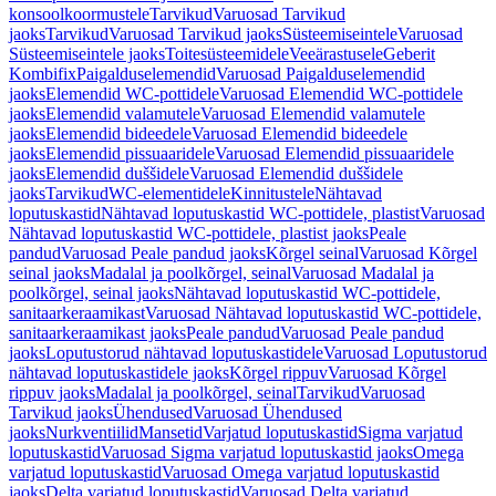
konsoolkoormustele
Tarvikud
Varuosad Tarvikud
jaoks
Tarvikud
Varuosad Tarvikud jaoks
Süsteemiseintele
Varuosad
Süsteemiseintele jaoks
Toitesüsteemidele
Veeärastusele
Geberit
Kombifix
Paigalduselemendid
Varuosad Paigalduselemendid
jaoks
Elemendid WC-pottidele
Varuosad Elemendid WC-pottidele
jaoks
Elemendid valamutele
Varuosad Elemendid valamutele
jaoks
Elemendid bideedele
Varuosad Elemendid bideedele
jaoks
Elemendid pissuaaridele
Varuosad Elemendid pissuaaridele
jaoks
Elemendid duššidele
Varuosad Elemendid duššidele
jaoks
Tarvikud
WC-elementidele
Kinnitustele
Nähtavad
loputuskastid
Nähtavad loputuskastid WC-pottidele, plastist
Varuosad
Nähtavad loputuskastid WC-pottidele, plastist jaoks
Peale
pandud
Varuosad Peale pandud jaoks
Kõrgel seinal
Varuosad Kõrgel
seinal jaoks
Madalal ja poolkõrgel, seinal
Varuosad Madalal ja
poolkõrgel, seinal jaoks
Nähtavad loputuskastid WC-pottidele,
sanitaarkeraamikast
Varuosad Nähtavad loputuskastid WC-pottidele,
sanitaarkeraamikast jaoks
Peale pandud
Varuosad Peale pandud
jaoks
Loputustorud nähtavad loputuskastidele
Varuosad Loputustorud
nähtavad loputuskastidele jaoks
Kõrgel rippuv
Varuosad Kõrgel
rippuv jaoks
Madalal ja poolkõrgel, seinal
Tarvikud
Varuosad
Tarvikud jaoks
Ühendused
Varuosad Ühendused
jaoks
Nurkventiilid
Mansetid
Varjatud loputuskastid
Sigma varjatud
loputuskastid
Varuosad Sigma varjatud loputuskastid jaoks
Omega
varjatud loputuskastid
Varuosad Omega varjatud loputuskastid
jaoks
Delta varjatud loputuskastid
Varuosad Delta varjatud