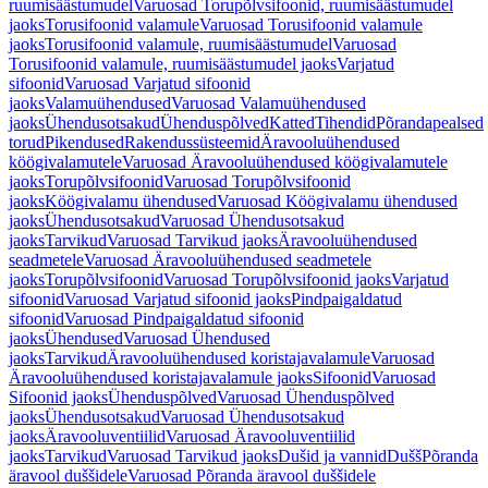
ruumisäästumudel
Varuosad Torupõlvsifoonid, ruumisäästumudel
jaoks
Torusifoonid valamule
Varuosad Torusifoonid valamule
jaoks
Torusifoonid valamule, ruumisäästumudel
Varuosad
Torusifoonid valamule, ruumisäästumudel jaoks
Varjatud
sifoonid
Varuosad Varjatud sifoonid
jaoks
Valamuühendused
Varuosad Valamuühendused
jaoks
Ühendusotsakud
Ühenduspõlved
Katted
Tihendid
Põrandapealsed
torud
Pikendused
Rakendussüsteemid
Äravooluühendused
köögivalamutele
Varuosad Äravooluühendused köögivalamutele
jaoks
Torupõlvsifoonid
Varuosad Torupõlvsifoonid
jaoks
Köögivalamu ühendused
Varuosad Köögivalamu ühendused
jaoks
Ühendusotsakud
Varuosad Ühendusotsakud
jaoks
Tarvikud
Varuosad Tarvikud jaoks
Äravooluühendused
seadmetele
Varuosad Äravooluühendused seadmetele
jaoks
Torupõlvsifoonid
Varuosad Torupõlvsifoonid jaoks
Varjatud
sifoonid
Varuosad Varjatud sifoonid jaoks
Pindpaigaldatud
sifoonid
Varuosad Pindpaigaldatud sifoonid
jaoks
Ühendused
Varuosad Ühendused
jaoks
Tarvikud
Äravooluühendused koristajavalamule
Varuosad
Äravooluühendused koristajavalamule jaoks
Sifoonid
Varuosad
Sifoonid jaoks
Ühenduspõlved
Varuosad Ühenduspõlved
jaoks
Ühendusotsakud
Varuosad Ühendusotsakud
jaoks
Äravooluventiilid
Varuosad Äravooluventiilid
jaoks
Tarvikud
Varuosad Tarvikud jaoks
Dušid ja vannid
Dušš
Põranda
äravool duššidele
Varuosad Põranda äravool duššidele