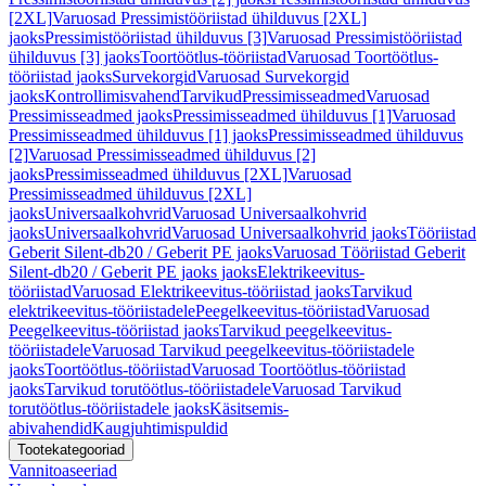
[2XL]
Varuosad Pressimistööriistad ühilduvus [2XL]
jaoks
Pressimistööriistad ühilduvus [3]
Varuosad Pressimistööriistad
ühilduvus [3] jaoks
Toortöötlus-tööriistad
Varuosad Toortöötlus-
tööriistad jaoks
Survekorgid
Varuosad Survekorgid
jaoks
Kontrollimisvahend
Tarvikud
Pressimisseadmed
Varuosad
Pressimisseadmed jaoks
Pressimisseadmed ühilduvus [1]
Varuosad
Pressimisseadmed ühilduvus [1] jaoks
Pressimisseadmed ühilduvus
[2]
Varuosad Pressimisseadmed ühilduvus [2]
jaoks
Pressimisseadmed ühilduvus [2XL]
Varuosad
Pressimisseadmed ühilduvus [2XL]
jaoks
Universaalkohvrid
Varuosad Universaalkohvrid
jaoks
Universaalkohvrid
Varuosad Universaalkohvrid jaoks
Tööriistad
Geberit Silent-db20 / Geberit PE jaoks
Varuosad Tööriistad Geberit
Silent-db20 / Geberit PE jaoks jaoks
Elektrikeevitus-
tööriistad
Varuosad Elektrikeevitus-tööriistad jaoks
Tarvikud
elektrikeevitus-tööriistadele
Peegelkeevitus-tööriistad
Varuosad
Peegelkeevitus-tööriistad jaoks
Tarvikud peegelkeevitus-
tööriistadele
Varuosad Tarvikud peegelkeevitus-tööriistadele
jaoks
Toortöötlus-tööriistad
Varuosad Toortöötlus-tööriistad
jaoks
Tarvikud torutöötlus-tööriistadele
Varuosad Tarvikud
torutöötlus-tööriistadele jaoks
Käsitsemis-
abivahendid
Kaugjuhtimispuldid
Tootekategooriad
Vannitoaseeriad