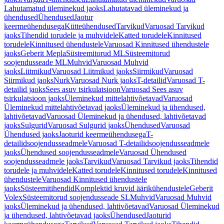
Lahutamatud üleminekud jaoks
Lahutatavad üleminekud ja
ühendused
Ühendused
Jaotur
keermeühendusega
Kütteühendused
Tarvikud
Varuosad Tarvikud
jaoks
Tihendid torudele ja muhvidele
Katted torudele
Kinnitused
torudele
Kinnitused ühendustele
Varuosad Kinnitused ühendustele
jaoks
Geberit Mepla
Süsteemitorud ML
Süsteemitorud
soojendusseade ML
Muhvid
Varuosad Muhvid
jaoks
Liitmikud
Varuosad Liitmikud jaoks
Siirmikud
Varuosad
Siirmikud jaoks
Nurk
Varuosad Nurk jaoks
T-detailid
Varuosad T-
detailid jaoks
Sees asuv tsirkulatsioon
Varuosad Sees asuv
tsirkulatsioon jaoks
Üleminekud mittelahtivõetavad
Varuosad
Üleminekud mittelahtivõetavad jaoks
Üleminekud ja ühendused,
lahtivõetavad
Varuosad Üleminekud ja ühendused, lahtivõetavad
jaoks
Sulgurid
Varuosad Sulgurid jaoks
Ühendused
Varuosad
Ühendused jaoks
Jaoturid keermeühendusega
T-
detailidsoojendusseadmele
Varuosad T-detailidsoojendusseadmele
jaoks
Ühendused soojendusseadmele
Varuosad Ühendused
soojendusseadmele jaoks
Tarvikud
Varuosad Tarvikud jaoks
Tihendid
torudele ja muhvidele
Katted torudele
Kinnitused torudele
Kinnitused
ühendustele
Varuosad Kinnitused ühendustele
jaoks
Süsteemitihendid
Komplektid kruvid äärikühendustele
Geberit
Volex
Süsteemitorud soojendusseade SL
Muhvid
Varuosad Muhvid
jaoks
Üleminekud ja ühendused, lahtivõetavad
Varuosad Üleminekud
ja ühendused, lahtivõetavad jaoks
Ühendused
Jaoturid