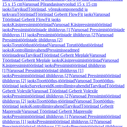
15 x 15 cm
Varuosad Põrandasissevoolud 15 x 15 cm
jaoks
Tarvikud
Tööriistad, võrgukomponendid ja
tarkvara
Tööriistad
Tööriistad Geberit FlowFit jaoks
Varuosad
Tööriistad Geberit FlowFit jaoks
jaoks
Käsipressimistööriistad
Varuosad Käsipressimistööriistad
jaoks
Pressimistööriistade ühilduvus [1]
Varuosad Pressimistööriistade
ühilduvus [1] jaoks
Pressimistööriistade ühilduvus [2]
Varuosad
Pressimistööriistade ühilduvus [2]
jaoks
Torutöötlustööriistad
Varuosad Torutöötlustööriistad
jaoks
Kontrollimisvahend
Pressimisseadmed
tööriistadega
Tarvikud
Tööriistad Geberit Meplale
Varuosad
Tööriistad Geberit Meplale jaoks
Käsipressimistööriistad
Varuosad
Käsipressimistööriistad jaoks
Pressimistööriistad ühilduvus
[1]
Varuosad Pressimistööriistad ühilduvus [1]
jaoks
Pressimistööriistad ühilduvus [2]
Varuosad Pressimistööriistad
ühilduvus [2] jaoks
Toortöötlus-tööriistad
Varuosad Toortöötlus-
tööriistad jaoks
Survekorgid
Kontrollimisvahendid
Tarvikud
Tööriistad
Geberit Volexile
Varuosad Tööriistad Geberit Volexile
jaoks
Pressimistööriistad ühilduvus [2]
Varuosad Pressimistööriistad
ühilduvus [2] jaoks
Toortöötlus-tööriistad
Varuosad Toortöötlus-
tööriistad jaoks
Kontrollimisvahend
Tarvikud
Tööriistad Geberit
Mapressile
Varuosad Tööriistad Geberit Mapressile
jaoks
Pressimistööriistad ühilduvus [1]
Varuosad Pressimistööriistad
ühilduvus [1] jaoks
Pressimistööriistad ühilduvus [2]
Varuosad
Pressimistööriistad ühilduvus [2] jaoks
Pressimistööriistad ühilduvus