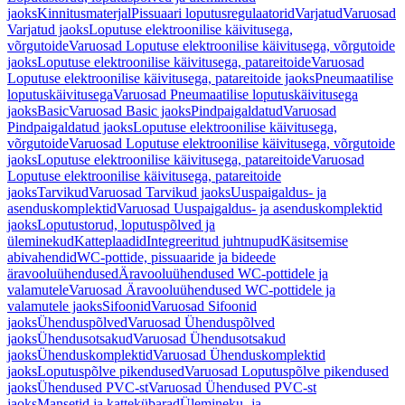
jaoks
Kinnitusmaterjal
Pissuaari loputusregulaatorid
Varjatud
Varuosad
Varjatud jaoks
Loputuse elektroonilise käivitusega,
võrgutoide
Varuosad Loputuse elektroonilise käivitusega, võrgutoide
jaoks
Loputuse elektroonilise käivitusega, patareitoide
Varuosad
Loputuse elektroonilise käivitusega, patareitoide jaoks
Pneumaatilise
loputuskäivitusega
Varuosad Pneumaatilise loputuskäivitusega
jaoks
Basic
Varuosad Basic jaoks
Pindpaigaldatud
Varuosad
Pindpaigaldatud jaoks
Loputuse elektroonilise käivitusega,
võrgutoide
Varuosad Loputuse elektroonilise käivitusega, võrgutoide
jaoks
Loputuse elektroonilise käivitusega, patareitoide
Varuosad
Loputuse elektroonilise käivitusega, patareitoide
jaoks
Tarvikud
Varuosad Tarvikud jaoks
Uuspaigaldus- ja
asenduskomplektid
Varuosad Uuspaigaldus- ja asenduskomplektid
jaoks
Loputustorud, loputuspõlved ja
üleminekud
Katteplaadid
Integreeritud juhtnupud
Käsitsemise
abivahendid
WC-pottide, pissuaaride ja bideede
äravooluühendused
Äravooluühendused WC-pottidele ja
valamutele
Varuosad Äravooluühendused WC-pottidele ja
valamutele jaoks
Sifoonid
Varuosad Sifoonid
jaoks
Ühenduspõlved
Varuosad Ühenduspõlved
jaoks
Ühendusotsakud
Varuosad Ühendusotsakud
jaoks
Ühenduskomplektid
Varuosad Ühenduskomplektid
jaoks
Loputuspõlve pikendused
Varuosad Loputuspõlve pikendused
jaoks
Ühendused PVC-st
Varuosad Ühendused PVC-st
jaoks
Mansetid ja kattekübarad
Ülemineku- ja