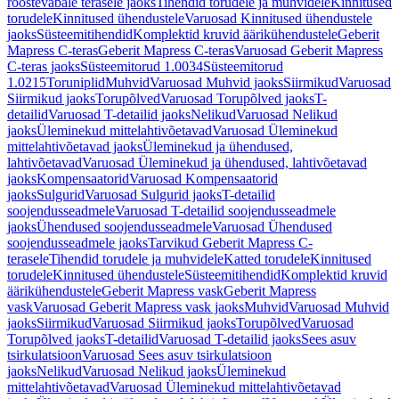
roostevabale terasele jaoks
Tihendid torudele ja muhvidele
Kinnitused
torudele
Kinnitused ühendustele
Varuosad Kinnitused ühendustele
jaoks
Süsteemitihendid
Komplektid kruvid äärikühendustele
Geberit
Mapress C-teras
Geberit Mapress C-teras
Varuosad Geberit Mapress
C-teras jaoks
Süsteemitorud 1.0034
Süsteemitorud
1.0215
Toruniplid
Muhvid
Varuosad Muhvid jaoks
Siirmikud
Varuosad
Siirmikud jaoks
Torupõlved
Varuosad Torupõlved jaoks
T-
detailid
Varuosad T-detailid jaoks
Nelikud
Varuosad Nelikud
jaoks
Üleminekud mittelahtivõetavad
Varuosad Üleminekud
mittelahtivõetavad jaoks
Üleminekud ja ühendused,
lahtivõetavad
Varuosad Üleminekud ja ühendused, lahtivõetavad
jaoks
Kompensaatorid
Varuosad Kompensaatorid
jaoks
Sulgurid
Varuosad Sulgurid jaoks
T-detailid
soojendusseadmele
Varuosad T-detailid soojendusseadmele
jaoks
Ühendused soojendusseadmele
Varuosad Ühendused
soojendusseadmele jaoks
Tarvikud Geberit Mapress C-
terasele
Tihendid torudele ja muhvidele
Katted torudele
Kinnitused
torudele
Kinnitused ühendustele
Süsteemitihendid
Komplektid kruvid
äärikühendustele
Geberit Mapress vask
Geberit Mapress
vask
Varuosad Geberit Mapress vask jaoks
Muhvid
Varuosad Muhvid
jaoks
Siirmikud
Varuosad Siirmikud jaoks
Torupõlved
Varuosad
Torupõlved jaoks
T-detailid
Varuosad T-detailid jaoks
Sees asuv
tsirkulatsioon
Varuosad Sees asuv tsirkulatsioon
jaoks
Nelikud
Varuosad Nelikud jaoks
Üleminekud
mittelahtivõetavad
Varuosad Üleminekud mittelahtivõetavad