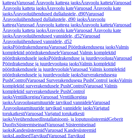
kattega
Varuosad Äravoolu kattega jaoks
Äravoolu katteta
Varuosad
Äravoolu katteta jaoks
Äravoolu kate
Varuosad Äravoolu kate
jaoks
Äravooluühendused dušialustele, d90
Varuosad
Äravooluühendused dušialustele, d90 jaoks
Äravoolu
kattega
Varuosad Äravoolu kattega jaoks
Äravoolu katteta
Varuosad
Äravoolu katteta jaoks
Äravoolu kate
Varuosad Äravoolu kate
jaoks
Äravooluühendused vannidele, d52
Varuosad
Äravooluühendused vannidele, d52
jaoks
Pöördrakendusega
Varuosad Pöördrakendusega jaoks
Valmis
komplektid pöördrakendusele
Varuosad Valmis komplektid
pöördrakendusele jaoks
Pöördrakenduse ja juurdevooluga
Varuosad
Pöördrakenduse ja juurdevooluga jaoks
Valmis komplektid
pöördrakendusele ja juurdevoolule
Varuosad Valmis komplektid
pöördrakendusele ja juurdevoolule jaoks
Surverakendusega
PushControl
Varuosad Surverakendusega PushControl jaoks
Valmis
komplektid surverakendusele PushControl
Varuosad Valmis
komplektid surverakendusele PushControl
jaoks
Ventiilkorgiga
Varuosad Ventiilkorgiga
jaoks
Äravoolugarnituuride tarvikud vannidele
Varuosad
Äravoolugarnituuride tarvikud vannidele jaoks
Varjatud
torukatkesti
Varuosad Varjatud torukatkesti
jaoks
Veeühendused
Installatsiooni- ja loputussüsteemid
Geberit
Duofix
Süsteemiseinad
Varuosad Süsteemiseinad
jaoks
Kandesüsteemid
Varuosad Kandesüsteemid
jaoks
Laudised
Tarvikud
Varuosad Tarvikud