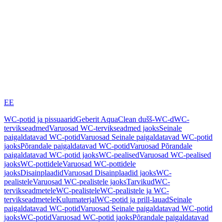
EE
WC-potid ja pissuaarid
Geberit AquaClean dušš-WC-d
WC-
tervikseadmed
Varuosad WC-tervikseadmed jaoks
Seinale
paigaldatavad WC-potid
Varuosad Seinale paigaldatavad WC-potid
jaoks
Põrandale paigaldatavad WC-potid
Varuosad Põrandale
paigaldatavad WC-potid jaoks
WC-pealised
Varuosad WC-pealised
jaoks
WC-pottidele
Varuosad WC-pottidele
jaoks
Disainplaadid
Varuosad Disainplaadid jaoks
WC-
pealistele
Varuosad WC-pealistele jaoks
Tarvikud
WC-
tervikseadmetele
WC-pealistele
WC-pealistele ja WC-
tervikseadmetele
Kulumaterjal
WC-potid ja prill-lauad
Seinale
paigaldatavad WC-potid
Varuosad Seinale paigaldatavad WC-potid
jaoks
WC-potid
Varuosad WC-potid jaoks
Põrandale paigaldatavad