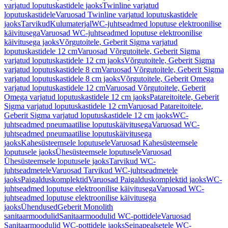
varjatud loputuskastidele jaoks
Twinline varjatud
loputuskastidele
Varuosad Twinline varjatud loputuskastidele
jaoks
Tarvikud
Kulumaterjal
WC-juhtseadmed loputuse elektroonilise
käivitusega
Varuosad WC-juhtseadmed loputuse elektroonilise
käivitusega jaoks
Võrgutoitele, Geberit Sigma varjatud
loputuskastidele 12 cm
Varuosad Võrgutoitele, Geberit Sigma
varjatud loputuskastidele 12 cm jaoks
Võrgutoitele, Geberit Sigma
varjatud loputuskastidele 8 cm
Varuosad Võrgutoitele, Geberit Sigma
varjatud loputuskastidele 8 cm jaoks
Võrgutoitele, Geberit Omega
varjatud loputuskastidele 12 cm
Varuosad Võrgutoitele, Geberit
Omega varjatud loputuskastidele 12 cm jaoks
Patareitoitele, Geberit
Sigma varjatud loputuskastidele 12 cm
Varuosad Patareitoitele,
Geberit Sigma varjatud loputuskastidele 12 cm jaoks
WC-
juhtseadmed pneumaatilise loputuskäivitusega
Varuosad WC-
juhtseadmed pneumaatilise loputuskäivitusega
jaoks
Kahesüsteemsele loputusele
Varuosad Kahesüsteemsele
loputusele jaoks
Ühesüsteemsele loputusele
Varuosad
Ühesüsteemsele loputusele jaoks
Tarvikud WC-
juhtseadmetele
Varuosad Tarvikud WC-juhtseadmetele
jaoks
Paigalduskomplektid
Varuosad Paigalduskomplektid jaoks
WC-
juhtseadmed loputuse elektroonilise käivitusega
Varuosad WC-
juhtseadmed loputuse elektroonilise käivitusega
jaoks
Ühendused
Geberit Monolith
sanitaarmoodulid
Sanitaarmoodulid WC-pottidele
Varuosad
Sanitaarmoodulid WC-pottidele jaoks
Seinapealsetele WC-