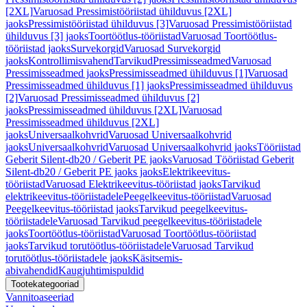
[2XL]
Varuosad Pressimistööriistad ühilduvus [2XL]
jaoks
Pressimistööriistad ühilduvus [3]
Varuosad Pressimistööriistad
ühilduvus [3] jaoks
Toortöötlus-tööriistad
Varuosad Toortöötlus-
tööriistad jaoks
Survekorgid
Varuosad Survekorgid
jaoks
Kontrollimisvahend
Tarvikud
Pressimisseadmed
Varuosad
Pressimisseadmed jaoks
Pressimisseadmed ühilduvus [1]
Varuosad
Pressimisseadmed ühilduvus [1] jaoks
Pressimisseadmed ühilduvus
[2]
Varuosad Pressimisseadmed ühilduvus [2]
jaoks
Pressimisseadmed ühilduvus [2XL]
Varuosad
Pressimisseadmed ühilduvus [2XL]
jaoks
Universaalkohvrid
Varuosad Universaalkohvrid
jaoks
Universaalkohvrid
Varuosad Universaalkohvrid jaoks
Tööriistad
Geberit Silent-db20 / Geberit PE jaoks
Varuosad Tööriistad Geberit
Silent-db20 / Geberit PE jaoks jaoks
Elektrikeevitus-
tööriistad
Varuosad Elektrikeevitus-tööriistad jaoks
Tarvikud
elektrikeevitus-tööriistadele
Peegelkeevitus-tööriistad
Varuosad
Peegelkeevitus-tööriistad jaoks
Tarvikud peegelkeevitus-
tööriistadele
Varuosad Tarvikud peegelkeevitus-tööriistadele
jaoks
Toortöötlus-tööriistad
Varuosad Toortöötlus-tööriistad
jaoks
Tarvikud torutöötlus-tööriistadele
Varuosad Tarvikud
torutöötlus-tööriistadele jaoks
Käsitsemis-
abivahendid
Kaugjuhtimispuldid
Tootekategooriad
Vannitoaseeriad