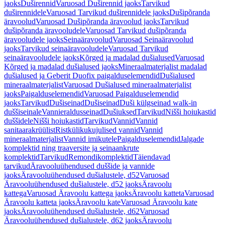
jaoks
Duširennid
Varuosad Duširennid jaoks
Tarvikud
duširennidele
Varuosad Tarvikud duširennidele jaoks
Dušipõranda
äravoolud
Varuosad Dušipõranda äravoolud jaoks
Tarvikud
dušipõranda äravooludele
Varuosad Tarvikud dušipõranda
äravooludele jaoks
Seinaäravoolud
Varuosad Seinaäravoolud
jaoks
Tarvikud seinaäravooludele
Varuosad Tarvikud
seinaäravooludele jaoks
Kõrged ja madalad dušialused
Varuosad
Kõrged ja madalad dušialused jaoks
Mineraalmaterjalist madalad
dušialused ja Geberit Duofix paigalduselemendid
Dušialused
mineraalmaterjalist
Varuosad Dušialused mineraalmaterjalist
jaoks
Paigalduselemendid
Varuosad Paigalduselemendid
jaoks
Tarvikud
Dušiseinad
Dušiseinad
Duši külgseinad walk-in
duššiseinale
Vannieraldusseinad
Dušiuksed
Tarvikud
Nišši hoiukastid
duššidele
Nišši hoiukastid
Tarvikud
Vannid
Vannid
sanitaarakrüülist
Ristkülikukujulised vannid
Vannid
mineraalmaterjalist
Vannid imikutele
Paigalduselemendid
Jalgade
komplektid ning traaversite ja seinaankrute
komplektid
Tarvikud
Remondikomplektid
Täiendavad
tarvikud
Äravooluühendused duššide ja vannide
jaoks
Äravooluühendused dušialustele, d52
Varuosad
Äravooluühendused dušialustele, d52 jaoks
Äravoolu
kattega
Varuosad Äravoolu kattega jaoks
Äravoolu katteta
Varuosad
Äravoolu katteta jaoks
Äravoolu kate
Varuosad Äravoolu kate
jaoks
Äravooluühendused dušialustele, d62
Varuosad
Äravooluühendused dušialustele, d62 jaoks
Äravoolu