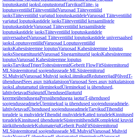
loputuskastid jaoks
Loputustorud
Tarvikud
Täite- ja
loputusventiilid
Täiteventiilid
Varuosad Täiteventiilid
jaoks
Täiteventiilid varjatud loputuskastidele
Varuosad Täiteventiilid
varjatud loputuskastidele jaoks
Täiteventiilid keraamilistele
loputuskastidele
Varuosad Täiteventiilid keraamilistele
loputuskastidele jaoks
Täiteventiilid loputuskastidele
universaalsed
Varuosad Täiteventiilid loputuskastidele universaalsed
jaoks
Loputusventiilid
Varuosad Loputusventiilid
jaoks
Kahesüsteemne loputus
Varuosad Kahesüsteemne loputus
jaoks
Sisegarnituurid
Varuosad Sisegarnituurid jaoks
Kahesüsteemne
loputus
Varuosad Kahesüsteemne loputus
jaoks
Tarvikud
Triger
Toitesüsteemid
Geberit FlowFit
Süsteemitorud
ML
Süsteemitorud soojendusseade ML
Süsteemitorud
SL
Muhvid
Varuosad Muhvid jaoks
Liitmikud
Redutseerijad
Põlved
T-
ühendused
Sees asuv tsirkulatsioon
Varuosad Sees asuv tsirkulatsioon
jaoks
Lahutamatud üleminekud
Üleminekud ja ühendused,
lahtivõetavad
Sulgurid
Ühendused
Jaoturid
keermeühendusega
Pressühendusega jaotur
T-ühendused
soojendusseadmele
Üleminekud ja ühendused soojendusseadmele,
lahtivõetavad
Ühendused soojendusseadmele
Tarvikud
Tihendid
torudele ja muhvidele
Tihendid muhvidele
Katted torudele
Kinnitused
torudele
Kinnitused ühendustele
Süsteemitihendid
Komplektid kruvid
äärikühendustele
Kulumaterjal
Geberit PushFit
Süsteemitorud
ML
Süsteemitorud soojendusseade ML
Muhvid
Varuosad Muhvid
jaoks
Nurgad
T-ühendused
Lahutamatud üleminekud
Varuosad