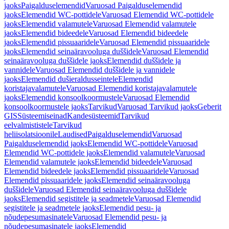
jaoks
Paigalduselemendid
Varuosad Paigalduselemendid
jaoks
Elemendid WC-pottidele
Varuosad Elemendid WC-pottidele
jaoks
Elemendid valamutele
Varuosad Elemendid valamutele
jaoks
Elemendid bideedele
Varuosad Elemendid bideedele
jaoks
Elemendid pissuaaridele
Varuosad Elemendid pissuaaridele
jaoks
Elemendid seinaäravooluga duššidele
Varuosad Elemendid
seinaäravooluga duššidele jaoks
Elemendid duššidele ja
vannidele
Varuosad Elemendid duššidele ja vannidele
jaoks
Elemendid dušieraldusseintele
Elemendid
koristajavalamutele
Varuosad Elemendid koristajavalamutele
jaoks
Elemendid konsoolkoormustele
Varuosad Elemendid
konsoolkoormustele jaoks
Tarvikud
Varuosad Tarvikud jaoks
Geberit
GIS
Süsteemiseinad
Kandesüsteemid
Tarvikud
eelvalmististele
Tarvikud
heliisolatsioonile
Laudised
Paigalduselemendid
Varuosad
Paigalduselemendid jaoks
Elemendid WC-pottidele
Varuosad
Elemendid WC-pottidele jaoks
Elemendid valamutele
Varuosad
Elemendid valamutele jaoks
Elemendid bideedele
Varuosad
Elemendid bideedele jaoks
Elemendid pissuaaridele
Varuosad
Elemendid pissuaaridele jaoks
Elemendid seinaäravooluga
duššidele
Varuosad Elemendid seinaäravooluga duššidele
jaoks
Elemendid segistitele ja seadmetele
Varuosad Elemendid
segistitele ja seadmetele jaoks
Elemendid pesu- ja
nõudepesumasinatele
Varuosad Elemendid pesu- ja
nõudepesumasinatele jaoks
Elemendid