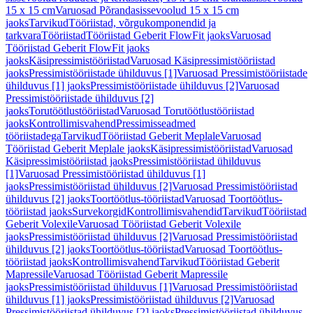
15 x 15 cm
Varuosad Põrandasissevoolud 15 x 15 cm
jaoks
Tarvikud
Tööriistad, võrgukomponendid ja
tarkvara
Tööriistad
Tööriistad Geberit FlowFit jaoks
Varuosad
Tööriistad Geberit FlowFit jaoks
jaoks
Käsipressimistööriistad
Varuosad Käsipressimistööriistad
jaoks
Pressimistööriistade ühilduvus [1]
Varuosad Pressimistööriistade
ühilduvus [1] jaoks
Pressimistööriistade ühilduvus [2]
Varuosad
Pressimistööriistade ühilduvus [2]
jaoks
Torutöötlustööriistad
Varuosad Torutöötlustööriistad
jaoks
Kontrollimisvahend
Pressimisseadmed
tööriistadega
Tarvikud
Tööriistad Geberit Meplale
Varuosad
Tööriistad Geberit Meplale jaoks
Käsipressimistööriistad
Varuosad
Käsipressimistööriistad jaoks
Pressimistööriistad ühilduvus
[1]
Varuosad Pressimistööriistad ühilduvus [1]
jaoks
Pressimistööriistad ühilduvus [2]
Varuosad Pressimistööriistad
ühilduvus [2] jaoks
Toortöötlus-tööriistad
Varuosad Toortöötlus-
tööriistad jaoks
Survekorgid
Kontrollimisvahendid
Tarvikud
Tööriistad
Geberit Volexile
Varuosad Tööriistad Geberit Volexile
jaoks
Pressimistööriistad ühilduvus [2]
Varuosad Pressimistööriistad
ühilduvus [2] jaoks
Toortöötlus-tööriistad
Varuosad Toortöötlus-
tööriistad jaoks
Kontrollimisvahend
Tarvikud
Tööriistad Geberit
Mapressile
Varuosad Tööriistad Geberit Mapressile
jaoks
Pressimistööriistad ühilduvus [1]
Varuosad Pressimistööriistad
ühilduvus [1] jaoks
Pressimistööriistad ühilduvus [2]
Varuosad
Pressimistööriistad ühilduvus [2] jaoks
Pressimistööriistad ühilduvus