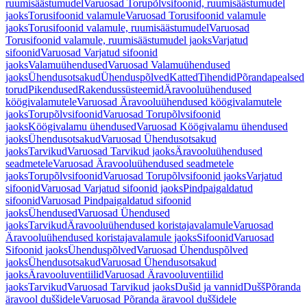
ruumisäästumudel
Varuosad Torupõlvsifoonid, ruumisäästumudel
jaoks
Torusifoonid valamule
Varuosad Torusifoonid valamule
jaoks
Torusifoonid valamule, ruumisäästumudel
Varuosad
Torusifoonid valamule, ruumisäästumudel jaoks
Varjatud
sifoonid
Varuosad Varjatud sifoonid
jaoks
Valamuühendused
Varuosad Valamuühendused
jaoks
Ühendusotsakud
Ühenduspõlved
Katted
Tihendid
Põrandapealsed
torud
Pikendused
Rakendussüsteemid
Äravooluühendused
köögivalamutele
Varuosad Äravooluühendused köögivalamutele
jaoks
Torupõlvsifoonid
Varuosad Torupõlvsifoonid
jaoks
Köögivalamu ühendused
Varuosad Köögivalamu ühendused
jaoks
Ühendusotsakud
Varuosad Ühendusotsakud
jaoks
Tarvikud
Varuosad Tarvikud jaoks
Äravooluühendused
seadmetele
Varuosad Äravooluühendused seadmetele
jaoks
Torupõlvsifoonid
Varuosad Torupõlvsifoonid jaoks
Varjatud
sifoonid
Varuosad Varjatud sifoonid jaoks
Pindpaigaldatud
sifoonid
Varuosad Pindpaigaldatud sifoonid
jaoks
Ühendused
Varuosad Ühendused
jaoks
Tarvikud
Äravooluühendused koristajavalamule
Varuosad
Äravooluühendused koristajavalamule jaoks
Sifoonid
Varuosad
Sifoonid jaoks
Ühenduspõlved
Varuosad Ühenduspõlved
jaoks
Ühendusotsakud
Varuosad Ühendusotsakud
jaoks
Äravooluventiilid
Varuosad Äravooluventiilid
jaoks
Tarvikud
Varuosad Tarvikud jaoks
Dušid ja vannid
Dušš
Põranda
äravool duššidele
Varuosad Põranda äravool duššidele