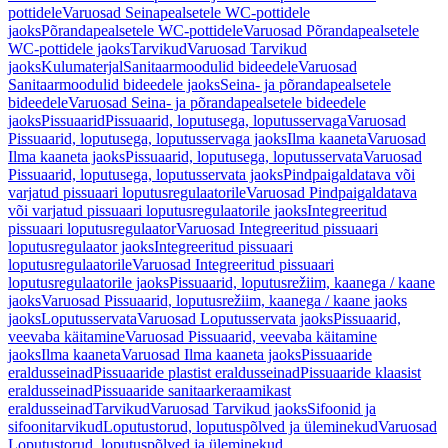
pottidele
Varuosad Seinapealsetele WC-pottidele
jaoks
Põrandapealsetele WC-pottidele
Varuosad Põrandapealsetele
WC-pottidele jaoks
Tarvikud
Varuosad Tarvikud
jaoks
Kulumaterjal
Sanitaarmoodulid bideedele
Varuosad
Sanitaarmoodulid bideedele jaoks
Seina- ja põrandapealsetele
bideedele
Varuosad Seina- ja põrandapealsetele bideedele
jaoks
Pissuaarid
Pissuaarid, loputusega, loputusservaga
Varuosad
Pissuaarid, loputusega, loputusservaga jaoks
Ilma kaaneta
Varuosad
Ilma kaaneta jaoks
Pissuaarid, loputusega, loputusservata
Varuosad
Pissuaarid, loputusega, loputusservata jaoks
Pindpaigaldatava või
varjatud pissuaari loputusregulaatorile
Varuosad Pindpaigaldatava
või varjatud pissuaari loputusregulaatorile jaoks
Integreeritud
pissuaari loputusregulaator
Varuosad Integreeritud pissuaari
loputusregulaator jaoks
Integreeritud pissuaari
loputusregulaatorile
Varuosad Integreeritud pissuaari
loputusregulaatorile jaoks
Pissuaarid, loputusrežiim, kaanega / kaane
jaoks
Varuosad Pissuaarid, loputusrežiim, kaanega / kaane jaoks
jaoks
Loputusservata
Varuosad Loputusservata jaoks
Pissuaarid,
veevaba käitamine
Varuosad Pissuaarid, veevaba käitamine
jaoks
Ilma kaaneta
Varuosad Ilma kaaneta jaoks
Pissuaaride
eraldusseinad
Pissuaaride plastist eraldusseinad
Pissuaaride klaasist
eraldusseinad
Pissuaaride sanitaarkeraamikast
eraldusseinad
Tarvikud
Varuosad Tarvikud jaoks
Sifoonid ja
sifoonitarvikud
Loputustorud, loputuspõlved ja üleminekud
Varuosad
Loputustorud, loputuspõlved ja üleminekud