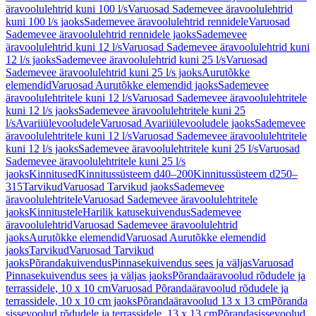
äravoolulehtrid kuni 100 l/s
Varuosad Sademevee äravoolulehtrid
kuni 100 l/s jaoks
Sademevee äravoolulehtrid rennidele
Varuosad
Sademevee äravoolulehtrid rennidele jaoks
Sademevee
äravoolulehtrid kuni 12 l/s
Varuosad Sademevee äravoolulehtrid kuni
12 l/s jaoks
Sademevee äravoolulehtrid kuni 25 l/s
Varuosad
Sademevee äravoolulehtrid kuni 25 l/s jaoks
Aurutõkke
elemendid
Varuosad Aurutõkke elemendid jaoks
Sademevee
äravoolulehtritele kuni 12 l/s
Varuosad Sademevee äravoolulehtritele
kuni 12 l/s jaoks
Sademevee äravoolulehtritele kuni 25
l/s
Avariiülevooludele
Varuosad Avariiülevooludele jaoks
Sademevee
äravoolulehtritele kuni 12 l/s
Varuosad Sademevee äravoolulehtritele
kuni 12 l/s jaoks
Sademevee äravoolulehtritele kuni 25 l/s
Varuosad
Sademevee äravoolulehtritele kuni 25 l/s
jaoks
Kinnitused
Kinnitussüsteem d40–200
Kinnitussüsteem d250–
315
Tarvikud
Varuosad Tarvikud jaoks
Sademevee
äravoolulehtritele
Varuosad Sademevee äravoolulehtritele
jaoks
Kinnitustele
Harilik katusekuivendus
Sademevee
äravoolulehtrid
Varuosad Sademevee äravoolulehtrid
jaoks
Aurutõkke elemendid
Varuosad Aurutõkke elemendid
jaoks
Tarvikud
Varuosad Tarvikud
jaoks
Põrandakuivendus
Pinnasekuivendus sees ja väljas
Varuosad
Pinnasekuivendus sees ja väljas jaoks
Põrandaäravoolud rõdudele ja
terrassidele, 10 x 10 cm
Varuosad Põrandaäravoolud rõdudele ja
terrassidele, 10 x 10 cm jaoks
Põrandaäravoolud 13 x 13 cm
Põranda
sissevoolud rõdudele ja terrassidele, 13 x 13 cm
Põrandasissevoolud