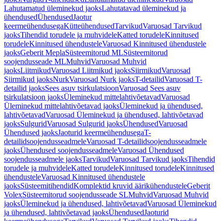
Lahutamatud üleminekud jaoks
Lahutatavad üleminekud ja
ühendused
Ühendused
Jaotur
keermeühendusega
Kütteühendused
Tarvikud
Varuosad Tarvikud
jaoks
Tihendid torudele ja muhvidele
Katted torudele
Kinnitused
torudele
Kinnitused ühendustele
Varuosad Kinnitused ühendustele
jaoks
Geberit Mepla
Süsteemitorud ML
Süsteemitorud
soojendusseade ML
Muhvid
Varuosad Muhvid
jaoks
Liitmikud
Varuosad Liitmikud jaoks
Siirmikud
Varuosad
Siirmikud jaoks
Nurk
Varuosad Nurk jaoks
T-detailid
Varuosad T-
detailid jaoks
Sees asuv tsirkulatsioon
Varuosad Sees asuv
tsirkulatsioon jaoks
Üleminekud mittelahtivõetavad
Varuosad
Üleminekud mittelahtivõetavad jaoks
Üleminekud ja ühendused,
lahtivõetavad
Varuosad Üleminekud ja ühendused, lahtivõetavad
jaoks
Sulgurid
Varuosad Sulgurid jaoks
Ühendused
Varuosad
Ühendused jaoks
Jaoturid keermeühendusega
T-
detailidsoojendusseadmele
Varuosad T-detailidsoojendusseadmele
jaoks
Ühendused soojendusseadmele
Varuosad Ühendused
soojendusseadmele jaoks
Tarvikud
Varuosad Tarvikud jaoks
Tihendid
torudele ja muhvidele
Katted torudele
Kinnitused torudele
Kinnitused
ühendustele
Varuosad Kinnitused ühendustele
jaoks
Süsteemitihendid
Komplektid kruvid äärikühendustele
Geberit
Volex
Süsteemitorud soojendusseade SL
Muhvid
Varuosad Muhvid
jaoks
Üleminekud ja ühendused, lahtivõetavad
Varuosad Üleminekud
ja ühendused, lahtivõetavad jaoks
Ühendused
Jaoturid