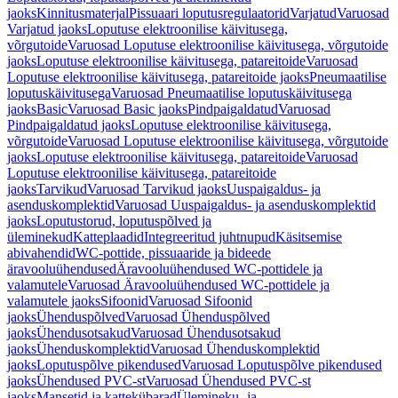
jaoks
Kinnitusmaterjal
Pissuaari loputusregulaatorid
Varjatud
Varuosad
Varjatud jaoks
Loputuse elektroonilise käivitusega,
võrgutoide
Varuosad Loputuse elektroonilise käivitusega, võrgutoide
jaoks
Loputuse elektroonilise käivitusega, patareitoide
Varuosad
Loputuse elektroonilise käivitusega, patareitoide jaoks
Pneumaatilise
loputuskäivitusega
Varuosad Pneumaatilise loputuskäivitusega
jaoks
Basic
Varuosad Basic jaoks
Pindpaigaldatud
Varuosad
Pindpaigaldatud jaoks
Loputuse elektroonilise käivitusega,
võrgutoide
Varuosad Loputuse elektroonilise käivitusega, võrgutoide
jaoks
Loputuse elektroonilise käivitusega, patareitoide
Varuosad
Loputuse elektroonilise käivitusega, patareitoide
jaoks
Tarvikud
Varuosad Tarvikud jaoks
Uuspaigaldus- ja
asenduskomplektid
Varuosad Uuspaigaldus- ja asenduskomplektid
jaoks
Loputustorud, loputuspõlved ja
üleminekud
Katteplaadid
Integreeritud juhtnupud
Käsitsemise
abivahendid
WC-pottide, pissuaaride ja bideede
äravooluühendused
Äravooluühendused WC-pottidele ja
valamutele
Varuosad Äravooluühendused WC-pottidele ja
valamutele jaoks
Sifoonid
Varuosad Sifoonid
jaoks
Ühenduspõlved
Varuosad Ühenduspõlved
jaoks
Ühendusotsakud
Varuosad Ühendusotsakud
jaoks
Ühenduskomplektid
Varuosad Ühenduskomplektid
jaoks
Loputuspõlve pikendused
Varuosad Loputuspõlve pikendused
jaoks
Ühendused PVC-st
Varuosad Ühendused PVC-st
jaoks
Mansetid ja kattekübarad
Ülemineku- ja