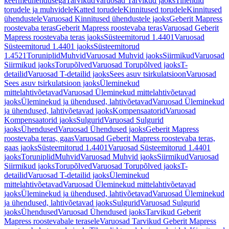
keermeühendusega
Tarvikud
Varuosad Tarvikud jaoks
Tihendid
torudele ja muhvidele
Katted torudele
Kinnitused torudele
Kinnitused
ühendustele
Varuosad Kinnitused ühendustele jaoks
Geberit Mapress
roostevaba teras
Geberit Mapress roostevaba teras
Varuosad Geberit
Mapress roostevaba teras jaoks
Süsteemitorud 1.4401
Varuosad
Süsteemitorud 1.4401 jaoks
Süsteemitorud
1.4521
Toruniplid
Muhvid
Varuosad Muhvid jaoks
Siirmikud
Varuosad
Siirmikud jaoks
Torupõlved
Varuosad Torupõlved jaoks
T-
detailid
Varuosad T-detailid jaoks
Sees asuv tsirkulatsioon
Varuosad
Sees asuv tsirkulatsioon jaoks
Üleminekud
mittelahtivõetavad
Varuosad Üleminekud mittelahtivõetavad
jaoks
Üleminekud ja ühendused, lahtivõetavad
Varuosad Üleminekud
ja ühendused, lahtivõetavad jaoks
Kompensaatorid
Varuosad
Kompensaatorid jaoks
Sulgurid
Varuosad Sulgurid
jaoks
Ühendused
Varuosad Ühendused jaoks
Geberit Mapress
roostevaba teras, gaas
Varuosad Geberit Mapress roostevaba teras,
gaas jaoks
Süsteemitorud 1.4401
Varuosad Süsteemitorud 1.4401
jaoks
Toruniplid
Muhvid
Varuosad Muhvid jaoks
Siirmikud
Varuosad
Siirmikud jaoks
Torupõlved
Varuosad Torupõlved jaoks
T-
detailid
Varuosad T-detailid jaoks
Üleminekud
mittelahtivõetavad
Varuosad Üleminekud mittelahtivõetavad
jaoks
Üleminekud ja ühendused, lahtivõetavad
Varuosad Üleminekud
ja ühendused, lahtivõetavad jaoks
Sulgurid
Varuosad Sulgurid
jaoks
Ühendused
Varuosad Ühendused jaoks
Tarvikud Geberit
Mapress roostevabale terasele
Varuosad Tarvikud Geberit Mapress