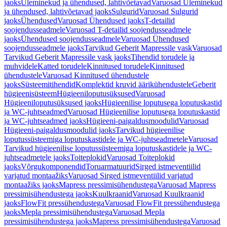
jaoks
Üleminekud ja ühendused, lahtivõetavad
Varuosad Üleminekud
ja ühendused, lahtivõetavad jaoks
Sulgurid
Varuosad Sulgurid
jaoks
Ühendused
Varuosad Ühendused jaoks
T-detailid
soojendusseadmele
Varuosad T-detailid soojendusseadmele
jaoks
Ühendused soojendusseadmele
Varuosad Ühendused
soojendusseadmele jaoks
Tarvikud Geberit Mapressile vask
Varuosad
Tarvikud Geberit Mapressile vask jaoks
Tihendid torudele ja
muhvidele
Katted torudele
Kinnitused torudele
Kinnitused
ühendustele
Varuosad Kinnitused ühendustele
jaoks
Süsteemitihendid
Komplektid kruvid äärikühendustele
Geberit
hügieenisüsteem
Hügieeniloputusüksused
Varuosad
Hügieeniloputusüksused jaoks
Hügieenilise loputusega loputuskastid
ja WC-juhtseadmed
Varuosad Hügieenilise loputusega loputuskastid
ja WC-juhtseadmed jaoks
Hügieeni-paigaldusmoodulid
Varuosad
Hügieeni-paigaldusmoodulid jaoks
Tarvikud hügieenilise
loputussüsteemiga loputuskastidele ja WC-juhtseadmetele
Varuosad
Tarvikud hügieenilise loputussüsteemiga loputuskastidele ja WC-
juhtseadmetele jaoks
Toiteplokid
Varuosad Toiteplokid
jaoks
Võrgukomponendid
Toruarmatuurid
Sirged istmeventiilid
varjatud montaažiks
Varuosad Sirged istmeventiilid varjatud
montaažiks jaoks
Mapress pressimisühendustega
Varuosad Mapress
pressimisühendustega jaoks
Kuulkraanid
Varuosad Kuulkraanid
jaoks
FlowFit pressühendustega
Varuosad FlowFit pressühendustega
jaoks
Mepla pressimisühendustega
Varuosad Mepla
pressimisühendustega jaoks
Mapress pressimisühendustega
Varuosad