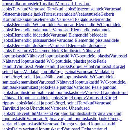
konsoolkoormustele
Tarvikud
Varuosad Tarvikud
jaoks
Tarvikud
Varuosad Tarvikud jaoks
Süsteemiseintele
Varuosad
Süsteemiseintele jaoks
Toitesüsteemidele
Veeärastusele
Geberit
Kombifix
Paigalduselemendid
Varuosad Paigalduselemendid
jaoks
Elemendid WC-pottidele
Varuosad Elemendid WC-pottidele
jaoks
Elemendid valamutele
Varuosad Elemendid valamutele
jaoks
Elemendid bideedele
Varuosad Elemendid bideedele
jaoks
Elemendid pissuaaridele
Varuosad Elemendid pissuaaridele
jaoks
Elemendid duššidele
Varuosad Elemendid duššidele
jaoks
Tarvikud
WC-elementidele
Kinnitustele
Nähtavad
loputuskastid
Nähtavad loputuskastid WC-pottidele, plastist
Varuosad
Nähtavad loputuskastid WC-pottidele, plastist jaoks
Peale
pandud
Varuosad Peale pandud jaoks
Kõrgel seinal
Varuosad Kõrgel
seinal jaoks
Madalal ja poolkõrgel, seinal
Varuosad Madalal ja
poolkõrgel, seinal jaoks
Nähtavad loputuskastid WC-pottidele,
sanitaarkeraamikast
Varuosad Nähtavad loputuskastid WC-pottidele,
sanitaarkeraamikast jaoks
Peale pandud
Varuosad Peale pandud
jaoks
Loputustorud nähtavad loputuskastidele
Varuosad Loputustorud
nähtavad loputuskastidele jaoks
Kõrgel rippuv
Varuosad Kõrgel
rippuv jaoks
Madalal ja poolkõrgel, seinal
Tarvikud
Varuosad
Tarvikud jaoks
Ühendused
Varuosad Ühendused
jaoks
Nurkventiilid
Mansetid
Varjatud loputuskastid
Sigma varjatud
loputuskastid
Varuosad Sigma varjatud loputuskastid jaoks
Omega
varjatud loputuskastid
Varuosad Omega varjatud loputuskastid
jaoks
Delta varjatud loputuskastid
Varuosad Delta varjatud