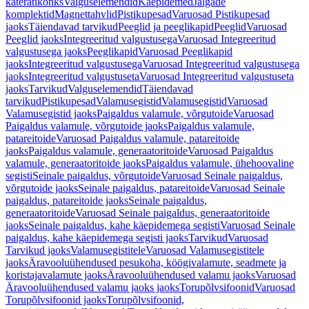
käterätikonks
Valguselemendid
Käepidemed
Jalgade
komplektid
Magnettahvlid
Pistikupesad
Varuosad Pistikupesad
jaoks
Täiendavad tarvikud
Peeglid ja peeglikapid
Peeglid
Varuosad
Peeglid jaoks
Integreeritud valgustusega
Varuosad Integreeritud
valgustusega jaoks
Peeglikapid
Varuosad Peeglikapid
jaoks
Integreeritud valgustusega
Varuosad Integreeritud valgustusega
jaoks
Integreeritud valgustuseta
Varuosad Integreeritud valgustuseta
jaoks
Tarvikud
Valguselemendid
Täiendavad
tarvikud
Pistikupesad
Valamusegistid
Valamusegistid
Varuosad
Valamusegistid jaoks
Paigaldus valamule, võrgutoide
Varuosad
Paigaldus valamule, võrgutoide jaoks
Paigaldus valamule,
patareitoide
Varuosad Paigaldus valamule, patareitoide
jaoks
Paigaldus valamule, generaatoritoide
Varuosad Paigaldus
valamule, generaatoritoide jaoks
Paigaldus valamule, ühehoovaline
segisti
Seinale paigaldus, võrgutoide
Varuosad Seinale paigaldus,
võrgutoide jaoks
Seinale paigaldus, patareitoide
Varuosad Seinale
paigaldus, patareitoide jaoks
Seinale paigaldus,
generaatoritoide
Varuosad Seinale paigaldus, generaatoritoide
jaoks
Seinale paigaldus, kahe käepidemega segisti
Varuosad Seinale
paigaldus, kahe käepidemega segisti jaoks
Tarvikud
Varuosad
Tarvikud jaoks
Valamusegistitele
Varuosad Valamusegistitele
jaoks
Äravooluühendused pesukoha, köögivalamute, seadmete ja
koristajavalamute jaoks
Äravooluühendused valamu jaoks
Varuosad
Äravooluühendused valamu jaoks jaoks
Torupõlvsifoonid
Varuosad
Torupõlvsifoonid jaoks
Torupõlvsifoonid,