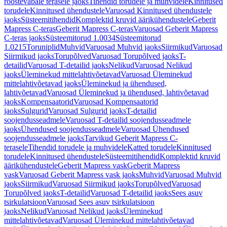
roostevabale terasele jaoks
Tihendid torudele ja muhvidele
Kinnitused
torudele
Kinnitused ühendustele
Varuosad Kinnitused ühendustele
jaoks
Süsteemitihendid
Komplektid kruvid äärikühendustele
Geberit
Mapress C-teras
Geberit Mapress C-teras
Varuosad Geberit Mapress
C-teras jaoks
Süsteemitorud 1.0034
Süsteemitorud
1.0215
Toruniplid
Muhvid
Varuosad Muhvid jaoks
Siirmikud
Varuosad
Siirmikud jaoks
Torupõlved
Varuosad Torupõlved jaoks
T-
detailid
Varuosad T-detailid jaoks
Nelikud
Varuosad Nelikud
jaoks
Üleminekud mittelahtivõetavad
Varuosad Üleminekud
mittelahtivõetavad jaoks
Üleminekud ja ühendused,
lahtivõetavad
Varuosad Üleminekud ja ühendused, lahtivõetavad
jaoks
Kompensaatorid
Varuosad Kompensaatorid
jaoks
Sulgurid
Varuosad Sulgurid jaoks
T-detailid
soojendusseadmele
Varuosad T-detailid soojendusseadmele
jaoks
Ühendused soojendusseadmele
Varuosad Ühendused
soojendusseadmele jaoks
Tarvikud Geberit Mapress C-
terasele
Tihendid torudele ja muhvidele
Katted torudele
Kinnitused
torudele
Kinnitused ühendustele
Süsteemitihendid
Komplektid kruvid
äärikühendustele
Geberit Mapress vask
Geberit Mapress
vask
Varuosad Geberit Mapress vask jaoks
Muhvid
Varuosad Muhvid
jaoks
Siirmikud
Varuosad Siirmikud jaoks
Torupõlved
Varuosad
Torupõlved jaoks
T-detailid
Varuosad T-detailid jaoks
Sees asuv
tsirkulatsioon
Varuosad Sees asuv tsirkulatsioon
jaoks
Nelikud
Varuosad Nelikud jaoks
Üleminekud
mittelahtivõetavad
Varuosad Üleminekud mittelahtivõetavad