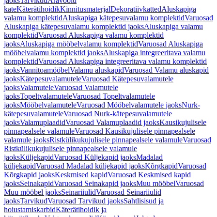
jaoks
Tarvikud
Äravoolu
kate
Käterätihoidik
Kinnitusmaterjal
Dekoratiivkatted
Aluskapiga
valamu komplektid
Aluskapiga kätepesuvalamu komplektid
Varuosad
Aluskapiga kätepesuvalamu komplektid jaoks
Aluskapiga valamu
komplektid
Varuosad Aluskapiga valamu komplektid
jaoks
Aluskapiga mööbelvalamu komplektid
Varuosad Aluskapiga
mööbelvalamu komplektid jaoks
Aluskapiga integreeritava valamu
komplektid
Varuosad Aluskapiga integreeritava valamu komplektid
jaoks
Vannitoamööbel
Valamu aluskapid
Varuosad Valamu aluskapid
jaoks
Kätepesuvalamutele
Varuosad Kätepesuvalamutele
jaoks
Valamutele
Varuosad Valamutele
jaoks
Topeltvalamutele
Varuosad Topeltvalamutele
jaoks
Mööbelvalamutele
Varuosad Mööbelvalamutele jaoks
Nurk-
kätepesuvalamutele
Varuosad Nurk-kätepesuvalamutele
jaoks
Valamuplaadid
Varuosad Valamuplaadid jaoks
Kausikujulisele
pinnapealsele valamule
Varuosad Kausikujulisele pinnapealsele
valamule jaoks
Ristkülikukujulisele pinnapealsele valamule
Varuosad
Ristkülikukujulisele pinnapealsele valamule
jaoks
Küljekapid
Varuosad Küljekapid jaoks
Madalad
küljekapid
Varuosad Madalad küljekapid jaoks
Kõrgkapid
Varuosad
Kõrgkapid jaoks
Keskmised kapid
Varuosad Keskmised kapid
jaoks
Seinakapid
Varuosad Seinakapid jaoks
Muu mööbel
Varuosad
Muu mööbel jaoks
Seinariiulid
Varuosad Seinariiulid
jaoks
Tarvikud
Varuosad Tarvikud jaoks
Sahtlisisud ja
hoiustamiskarbid
Käterätihoidik ja