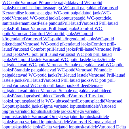
WC-potid
Varuosad Põrandale paigaldatavad WC-potid
jaoks
Keraamilise loputuspaagiga WC-pott paigaldatud
Varuosad
Keraamilise loputuspaagiga WC-pott paigaldatud jaoks
WC-
potid
Varuosad WC-potid jaoks
Loputuspaagid WC-pottidele,
sanitaarkeraamikast
Peale pandud
Prill-lauad
Varuosad Prill-lauad
jaoks
Prill-lauad
Varuosad Prill-lauad jaoks
Comfort WC-
potid
Varuosad Comfort WC-potid jaoks
WC-potid
kõrgendatud
Varuosad WC-potid kõrgendatud jaoks
WC-potid
pikendatud
Varuosad WC-potid pikendatud jaoks
Comfort prill-
lauad
Varuosad Comfort prill-lauad jaoks
Prill-lauad
Varuosad Prill-
lauad jaoks
WC-poti prill-lauad
Varuosad WC-poti prill-lauad
jaoks
WC-potid lastele
Varuosad WC-potid lastele jaoks
Seinale
paigaldatavad WC-potid
Varuosad Seinale paigaldatavad WC-potid
jaoks
Põrandale paigaldatavad WC-potid
Varuosad Põrandale
paigaldatavad WC-potid jaoks
Prill-lauad lastele
Varuosad Prill-lauad
lastele jaoks
Prill-lauad
Varuosad Prill-lauad jaoks
WC-poti prill-
lauad
Varuosad WC-poti prill-lauad jaoks
Bideed
Seinale
paigaldatavad bideed
Varuosad Seinale paigaldatavad bideed
jaoks
Põrandapealsed bideed
Tarvikud
Varuosad Tarvikud
jaoks
Loputusplaadid ja WC-juhtseadmed
Loputusplaadid
Varuosad
Loputusplaadid jaoks
Sigma varjatud loputuskastidele
Varuosad
Sigma varjatud loputuskastidele jaoks
Omega varjatud
loputuskastidele
Varuosad Omega varjatud loputuskastidele
jaoks
Kappa varjatud loputuskastidele
Varuosad Kappa varjatud
loputuskastidele jaoks
Delta varjatud loputuskastidele
Varuosad Delta