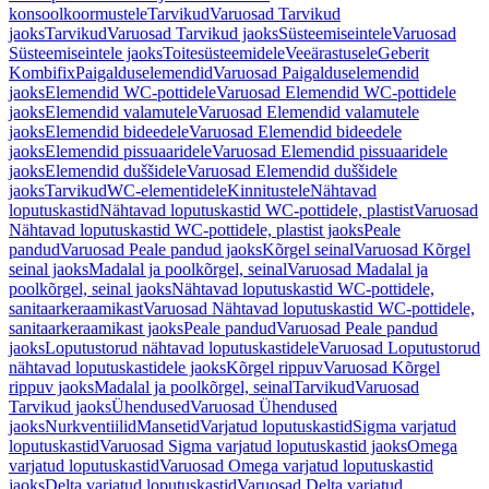
konsoolkoormustele
Tarvikud
Varuosad Tarvikud
jaoks
Tarvikud
Varuosad Tarvikud jaoks
Süsteemiseintele
Varuosad
Süsteemiseintele jaoks
Toitesüsteemidele
Veeärastusele
Geberit
Kombifix
Paigalduselemendid
Varuosad Paigalduselemendid
jaoks
Elemendid WC-pottidele
Varuosad Elemendid WC-pottidele
jaoks
Elemendid valamutele
Varuosad Elemendid valamutele
jaoks
Elemendid bideedele
Varuosad Elemendid bideedele
jaoks
Elemendid pissuaaridele
Varuosad Elemendid pissuaaridele
jaoks
Elemendid duššidele
Varuosad Elemendid duššidele
jaoks
Tarvikud
WC-elementidele
Kinnitustele
Nähtavad
loputuskastid
Nähtavad loputuskastid WC-pottidele, plastist
Varuosad
Nähtavad loputuskastid WC-pottidele, plastist jaoks
Peale
pandud
Varuosad Peale pandud jaoks
Kõrgel seinal
Varuosad Kõrgel
seinal jaoks
Madalal ja poolkõrgel, seinal
Varuosad Madalal ja
poolkõrgel, seinal jaoks
Nähtavad loputuskastid WC-pottidele,
sanitaarkeraamikast
Varuosad Nähtavad loputuskastid WC-pottidele,
sanitaarkeraamikast jaoks
Peale pandud
Varuosad Peale pandud
jaoks
Loputustorud nähtavad loputuskastidele
Varuosad Loputustorud
nähtavad loputuskastidele jaoks
Kõrgel rippuv
Varuosad Kõrgel
rippuv jaoks
Madalal ja poolkõrgel, seinal
Tarvikud
Varuosad
Tarvikud jaoks
Ühendused
Varuosad Ühendused
jaoks
Nurkventiilid
Mansetid
Varjatud loputuskastid
Sigma varjatud
loputuskastid
Varuosad Sigma varjatud loputuskastid jaoks
Omega
varjatud loputuskastid
Varuosad Omega varjatud loputuskastid
jaoks
Delta varjatud loputuskastid
Varuosad Delta varjatud