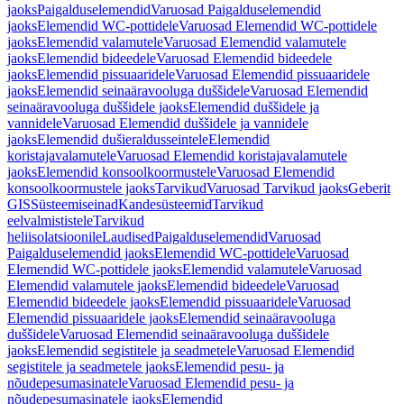
jaoks
Paigalduselemendid
Varuosad Paigalduselemendid
jaoks
Elemendid WC-pottidele
Varuosad Elemendid WC-pottidele
jaoks
Elemendid valamutele
Varuosad Elemendid valamutele
jaoks
Elemendid bideedele
Varuosad Elemendid bideedele
jaoks
Elemendid pissuaaridele
Varuosad Elemendid pissuaaridele
jaoks
Elemendid seinaäravooluga duššidele
Varuosad Elemendid
seinaäravooluga duššidele jaoks
Elemendid duššidele ja
vannidele
Varuosad Elemendid duššidele ja vannidele
jaoks
Elemendid dušieraldusseintele
Elemendid
koristajavalamutele
Varuosad Elemendid koristajavalamutele
jaoks
Elemendid konsoolkoormustele
Varuosad Elemendid
konsoolkoormustele jaoks
Tarvikud
Varuosad Tarvikud jaoks
Geberit
GIS
Süsteemiseinad
Kandesüsteemid
Tarvikud
eelvalmististele
Tarvikud
heliisolatsioonile
Laudised
Paigalduselemendid
Varuosad
Paigalduselemendid jaoks
Elemendid WC-pottidele
Varuosad
Elemendid WC-pottidele jaoks
Elemendid valamutele
Varuosad
Elemendid valamutele jaoks
Elemendid bideedele
Varuosad
Elemendid bideedele jaoks
Elemendid pissuaaridele
Varuosad
Elemendid pissuaaridele jaoks
Elemendid seinaäravooluga
duššidele
Varuosad Elemendid seinaäravooluga duššidele
jaoks
Elemendid segistitele ja seadmetele
Varuosad Elemendid
segistitele ja seadmetele jaoks
Elemendid pesu- ja
nõudepesumasinatele
Varuosad Elemendid pesu- ja
nõudepesumasinatele jaoks
Elemendid