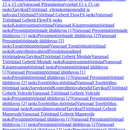
15 x 15 cm
Varuosad Põrandasissevoolud 15 x 15 cm
jaoks
Tarvikud
Tööriistad, võrgukomponendid ja
tarkvara
Tööriistad
Tööriistad Geberit FlowFit jaoks
Varuosad
Tööriistad Geberit FlowFit jaoks
jaoks
Käsipressimistööriistad
Varuosad Käsipressimistööriistad
jaoks
Pressimistööriistade ühilduvus [1]
Varuosad Pressimistööriistade
ühilduvus [1] jaoks
Pressimistööriistade ühilduvus [2]
Varuosad
Pressimistööriistade ühilduvus [2]
jaoks
Torutöötlustööriistad
Varuosad Torutöötlustööriistad
jaoks
Kontrollimisvahend
Pressimisseadmed
tööriistadega
Tarvikud
Tööriistad Geberit Meplale
Varuosad
Tööriistad Geberit Meplale jaoks
Käsipressimistööriistad
Varuosad
Käsipressimistööriistad jaoks
Pressimistööriistad ühilduvus
[1]
Varuosad Pressimistööriistad ühilduvus [1]
jaoks
Pressimistööriistad ühilduvus [2]
Varuosad Pressimistööriistad
ühilduvus [2] jaoks
Toortöötlus-tööriistad
Varuosad Toortöötlus-
tööriistad jaoks
Survekorgid
Kontrollimisvahendid
Tarvikud
Tööriistad
Geberit Volexile
Varuosad Tööriistad Geberit Volexile
jaoks
Pressimistööriistad ühilduvus [2]
Varuosad Pressimistööriistad
ühilduvus [2] jaoks
Toortöötlus-tööriistad
Varuosad Toortöötlus-
tööriistad jaoks
Kontrollimisvahend
Tarvikud
Tööriistad Geberit
Mapressile
Varuosad Tööriistad Geberit Mapressile
jaoks
Pressimistööriistad ühilduvus [1]
Varuosad Pressimistööriistad
ühilduvus [1] jaoks
Pressimistööriistad ühilduvus [2]
Varuosad
Pressimistööriistad ühilduvus [2] jaoks
Pressimistööriistad ühilduvus