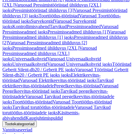
[2XL]
Varuosad Pressimistööriistad ühilduvus [2XL]
jaoks
Pressimistööriistad ühilduvus [3]
Varuosad Pressimistööriistad
ühilduvus [3] jaoks
Toortöötlus-tööriistad
Varuosad Toortöötlus-
tööriistad jaoks
Survekorgid
Varuosad Survekorgid
jaoks
Kontrollimisvahend
Tarvikud
Pressimisseadmed
Varuosad
Pressimisseadmed jaoks
Pressimisseadmed ühilduvus [1]
Varuosad
Pressimisseadmed ühilduvus [1] jaoks
Pressimisseadmed ühilduvus
[2]
Varuosad Pressimisseadmed ühilduvus [2]
jaoks
Pressimisseadmed ühilduvus [2XL]
Varuosad
Pressimisseadmed ühilduvus [2XL]
jaoks
Universaalkohvrid
Varuosad Universaalkohvrid
jaoks
Universaalkohvrid
Varuosad Universaalkohvrid jaoks
Tööriistad
Geberit Silent-db20 / Geberit PE jaoks
Varuosad Tööriistad Geberit
Silent-db20 / Geberit PE jaoks jaoks
Elektrikeevitus-
tööriistad
Varuosad Elektrikeevitus-tööriistad jaoks
Tarvikud
elektrikeevitus-tööriistadele
Peegelkeevitus-tööriistad
Varuosad
Peegelkeevitus-tööriistad jaoks
Tarvikud peegelkeevitus-
tööriistadele
Varuosad Tarvikud peegelkeevitus-tööriistadele
jaoks
Toortöötlus-tööriistad
Varuosad Toortöötlus-tööriistad
jaoks
Tarvikud torutöötlus-tööriistadele
Varuosad Tarvikud
torutöötlus-tööriistadele jaoks
Käsitsemis-
abivahendid
Kaugjuhtimispuldid
Tootekategooriad
Vannitoaseeriad