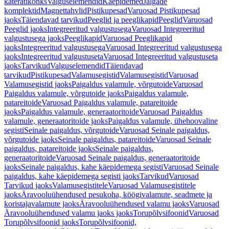
käterätikonks
Valguselemendid
Käepidemed
Jalgade
komplektid
Magnettahvlid
Pistikupesad
Varuosad Pistikupesad
jaoks
Täiendavad tarvikud
Peeglid ja peeglikapid
Peeglid
Varuosad
Peeglid jaoks
Integreeritud valgustusega
Varuosad Integreeritud
valgustusega jaoks
Peeglikapid
Varuosad Peeglikapid
jaoks
Integreeritud valgustusega
Varuosad Integreeritud valgustusega
jaoks
Integreeritud valgustuseta
Varuosad Integreeritud valgustuseta
jaoks
Tarvikud
Valguselemendid
Täiendavad
tarvikud
Pistikupesad
Valamusegistid
Valamusegistid
Varuosad
Valamusegistid jaoks
Paigaldus valamule, võrgutoide
Varuosad
Paigaldus valamule, võrgutoide jaoks
Paigaldus valamule,
patareitoide
Varuosad Paigaldus valamule, patareitoide
jaoks
Paigaldus valamule, generaatoritoide
Varuosad Paigaldus
valamule, generaatoritoide jaoks
Paigaldus valamule, ühehoovaline
segisti
Seinale paigaldus, võrgutoide
Varuosad Seinale paigaldus,
võrgutoide jaoks
Seinale paigaldus, patareitoide
Varuosad Seinale
paigaldus, patareitoide jaoks
Seinale paigaldus,
generaatoritoide
Varuosad Seinale paigaldus, generaatoritoide
jaoks
Seinale paigaldus, kahe käepidemega segisti
Varuosad Seinale
paigaldus, kahe käepidemega segisti jaoks
Tarvikud
Varuosad
Tarvikud jaoks
Valamusegistitele
Varuosad Valamusegistitele
jaoks
Äravooluühendused pesukoha, köögivalamute, seadmete ja
koristajavalamute jaoks
Äravooluühendused valamu jaoks
Varuosad
Äravooluühendused valamu jaoks jaoks
Torupõlvsifoonid
Varuosad
Torupõlvsifoonid jaoks
Torupõlvsifoonid,