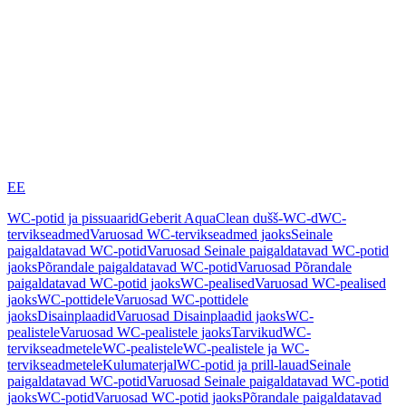
EE
WC-potid ja pissuaarid
Geberit AquaClean dušš-WC-d
WC-
tervikseadmed
Varuosad WC-tervikseadmed jaoks
Seinale
paigaldatavad WC-potid
Varuosad Seinale paigaldatavad WC-potid
jaoks
Põrandale paigaldatavad WC-potid
Varuosad Põrandale
paigaldatavad WC-potid jaoks
WC-pealised
Varuosad WC-pealised
jaoks
WC-pottidele
Varuosad WC-pottidele
jaoks
Disainplaadid
Varuosad Disainplaadid jaoks
WC-
pealistele
Varuosad WC-pealistele jaoks
Tarvikud
WC-
tervikseadmetele
WC-pealistele
WC-pealistele ja WC-
tervikseadmetele
Kulumaterjal
WC-potid ja prill-lauad
Seinale
paigaldatavad WC-potid
Varuosad Seinale paigaldatavad WC-potid
jaoks
WC-potid
Varuosad WC-potid jaoks
Põrandale paigaldatavad