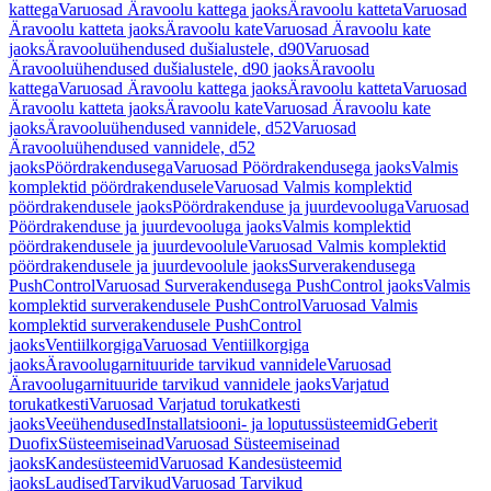
kattega
Varuosad Äravoolu kattega jaoks
Äravoolu katteta
Varuosad
Äravoolu katteta jaoks
Äravoolu kate
Varuosad Äravoolu kate
jaoks
Äravooluühendused dušialustele, d90
Varuosad
Äravooluühendused dušialustele, d90 jaoks
Äravoolu
kattega
Varuosad Äravoolu kattega jaoks
Äravoolu katteta
Varuosad
Äravoolu katteta jaoks
Äravoolu kate
Varuosad Äravoolu kate
jaoks
Äravooluühendused vannidele, d52
Varuosad
Äravooluühendused vannidele, d52
jaoks
Pöördrakendusega
Varuosad Pöördrakendusega jaoks
Valmis
komplektid pöördrakendusele
Varuosad Valmis komplektid
pöördrakendusele jaoks
Pöördrakenduse ja juurdevooluga
Varuosad
Pöördrakenduse ja juurdevooluga jaoks
Valmis komplektid
pöördrakendusele ja juurdevoolule
Varuosad Valmis komplektid
pöördrakendusele ja juurdevoolule jaoks
Surverakendusega
PushControl
Varuosad Surverakendusega PushControl jaoks
Valmis
komplektid surverakendusele PushControl
Varuosad Valmis
komplektid surverakendusele PushControl
jaoks
Ventiilkorgiga
Varuosad Ventiilkorgiga
jaoks
Äravoolugarnituuride tarvikud vannidele
Varuosad
Äravoolugarnituuride tarvikud vannidele jaoks
Varjatud
torukatkesti
Varuosad Varjatud torukatkesti
jaoks
Veeühendused
Installatsiooni- ja loputussüsteemid
Geberit
Duofix
Süsteemiseinad
Varuosad Süsteemiseinad
jaoks
Kandesüsteemid
Varuosad Kandesüsteemid
jaoks
Laudised
Tarvikud
Varuosad Tarvikud