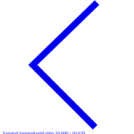
Varjatud loputuskastid tüüp 10.600 / 10.620