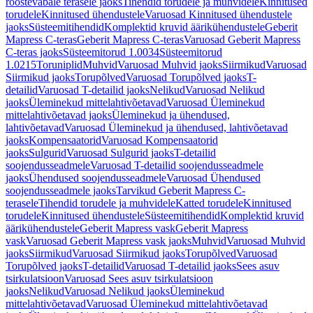
roostevabale terasele jaoks
Tihendid torudele ja muhvidele
Kinnitused
torudele
Kinnitused ühendustele
Varuosad Kinnitused ühendustele
jaoks
Süsteemitihendid
Komplektid kruvid äärikühendustele
Geberit
Mapress C-teras
Geberit Mapress C-teras
Varuosad Geberit Mapress
C-teras jaoks
Süsteemitorud 1.0034
Süsteemitorud
1.0215
Toruniplid
Muhvid
Varuosad Muhvid jaoks
Siirmikud
Varuosad
Siirmikud jaoks
Torupõlved
Varuosad Torupõlved jaoks
T-
detailid
Varuosad T-detailid jaoks
Nelikud
Varuosad Nelikud
jaoks
Üleminekud mittelahtivõetavad
Varuosad Üleminekud
mittelahtivõetavad jaoks
Üleminekud ja ühendused,
lahtivõetavad
Varuosad Üleminekud ja ühendused, lahtivõetavad
jaoks
Kompensaatorid
Varuosad Kompensaatorid
jaoks
Sulgurid
Varuosad Sulgurid jaoks
T-detailid
soojendusseadmele
Varuosad T-detailid soojendusseadmele
jaoks
Ühendused soojendusseadmele
Varuosad Ühendused
soojendusseadmele jaoks
Tarvikud Geberit Mapress C-
terasele
Tihendid torudele ja muhvidele
Katted torudele
Kinnitused
torudele
Kinnitused ühendustele
Süsteemitihendid
Komplektid kruvid
äärikühendustele
Geberit Mapress vask
Geberit Mapress
vask
Varuosad Geberit Mapress vask jaoks
Muhvid
Varuosad Muhvid
jaoks
Siirmikud
Varuosad Siirmikud jaoks
Torupõlved
Varuosad
Torupõlved jaoks
T-detailid
Varuosad T-detailid jaoks
Sees asuv
tsirkulatsioon
Varuosad Sees asuv tsirkulatsioon
jaoks
Nelikud
Varuosad Nelikud jaoks
Üleminekud
mittelahtivõetavad
Varuosad Üleminekud mittelahtivõetavad