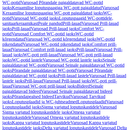
WC-potid
Varuosad Põrandale paigaldatavad WC-potid
jaoks
Keraamilise loputuspaagiga WC-pott paigaldatud
Varuosad
Keraamilise loputuspaagiga WC-pott paigaldatud jaoks
WC-
potid
Varuosad WC-potid jaoks
Loputuspaagid WC-pottidele,
sanitaarkeraamikast
Peale pandud
Prill-lauad
Varuosad Prill-lauad
jaoks
Prill-lauad
Varuosad Prill-lauad jaoks
Comfort WC-
potid
Varuosad Comfort WC-potid jaoks
WC-potid
kõrgendatud
Varuosad WC-potid kõrgendatud jaoks
WC-potid
pikendatud
Varuosad WC-potid pikendatud jaoks
Comfort prill-
lauad
Varuosad Comfort prill-lauad jaoks
Prill-lauad
Varuosad Prill-
lauad jaoks
WC-poti prill-lauad
Varuosad WC-poti prill-lauad
jaoks
WC-potid lastele
Varuosad WC-potid lastele jaoks
Seinale
paigaldatavad WC-potid
Varuosad Seinale paigaldatavad WC-potid
jaoks
Põrandale paigaldatavad WC-potid
Varuosad Põrandale
paigaldatavad WC-potid jaoks
Prill-lauad lastele
Varuosad Prill-lauad
lastele jaoks
Prill-lauad
Varuosad Prill-lauad jaoks
WC-poti prill-
lauad
Varuosad WC-poti prill-lauad jaoks
Bideed
Seinale
paigaldatavad bideed
Varuosad Seinale paigaldatavad bideed
jaoks
Põrandapealsed bideed
Tarvikud
Varuosad Tarvikud
jaoks
Loputusplaadid ja WC-juhtseadmed
Loputusplaadid
Varuosad
Loputusplaadid jaoks
Sigma varjatud loputuskastidele
Varuosad
Sigma varjatud loputuskastidele jaoks
Omega varjatud
loputuskastidele
Varuosad Omega varjatud loputuskastidele
jaoks
Kappa varjatud loputuskastidele
Varuosad Kappa varjatud
loputuskastidele jaoks
Delta varjatud loputuskastidele
Varuosad Delta