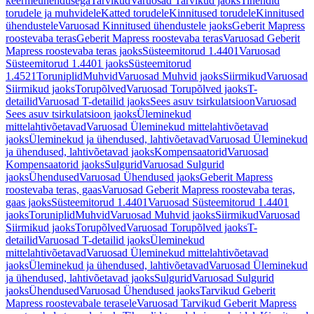
keermeühendusega
Tarvikud
Varuosad Tarvikud jaoks
Tihendid
torudele ja muhvidele
Katted torudele
Kinnitused torudele
Kinnitused
ühendustele
Varuosad Kinnitused ühendustele jaoks
Geberit Mapress
roostevaba teras
Geberit Mapress roostevaba teras
Varuosad Geberit
Mapress roostevaba teras jaoks
Süsteemitorud 1.4401
Varuosad
Süsteemitorud 1.4401 jaoks
Süsteemitorud
1.4521
Toruniplid
Muhvid
Varuosad Muhvid jaoks
Siirmikud
Varuosad
Siirmikud jaoks
Torupõlved
Varuosad Torupõlved jaoks
T-
detailid
Varuosad T-detailid jaoks
Sees asuv tsirkulatsioon
Varuosad
Sees asuv tsirkulatsioon jaoks
Üleminekud
mittelahtivõetavad
Varuosad Üleminekud mittelahtivõetavad
jaoks
Üleminekud ja ühendused, lahtivõetavad
Varuosad Üleminekud
ja ühendused, lahtivõetavad jaoks
Kompensaatorid
Varuosad
Kompensaatorid jaoks
Sulgurid
Varuosad Sulgurid
jaoks
Ühendused
Varuosad Ühendused jaoks
Geberit Mapress
roostevaba teras, gaas
Varuosad Geberit Mapress roostevaba teras,
gaas jaoks
Süsteemitorud 1.4401
Varuosad Süsteemitorud 1.4401
jaoks
Toruniplid
Muhvid
Varuosad Muhvid jaoks
Siirmikud
Varuosad
Siirmikud jaoks
Torupõlved
Varuosad Torupõlved jaoks
T-
detailid
Varuosad T-detailid jaoks
Üleminekud
mittelahtivõetavad
Varuosad Üleminekud mittelahtivõetavad
jaoks
Üleminekud ja ühendused, lahtivõetavad
Varuosad Üleminekud
ja ühendused, lahtivõetavad jaoks
Sulgurid
Varuosad Sulgurid
jaoks
Ühendused
Varuosad Ühendused jaoks
Tarvikud Geberit
Mapress roostevabale terasele
Varuosad Tarvikud Geberit Mapress