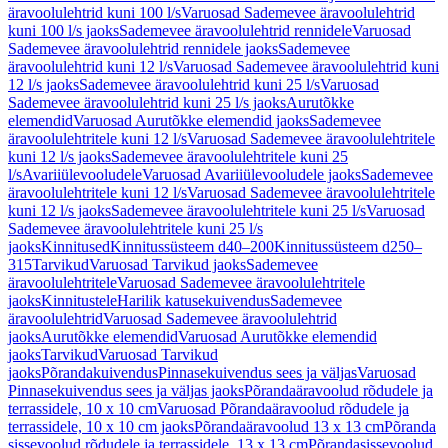
äravoolulehtrid kuni 100 l/s
Varuosad Sademevee äravoolulehtrid
kuni 100 l/s jaoks
Sademevee äravoolulehtrid rennidele
Varuosad
Sademevee äravoolulehtrid rennidele jaoks
Sademevee
äravoolulehtrid kuni 12 l/s
Varuosad Sademevee äravoolulehtrid kuni
12 l/s jaoks
Sademevee äravoolulehtrid kuni 25 l/s
Varuosad
Sademevee äravoolulehtrid kuni 25 l/s jaoks
Aurutõkke
elemendid
Varuosad Aurutõkke elemendid jaoks
Sademevee
äravoolulehtritele kuni 12 l/s
Varuosad Sademevee äravoolulehtritele
kuni 12 l/s jaoks
Sademevee äravoolulehtritele kuni 25
l/s
Avariiülevooludele
Varuosad Avariiülevooludele jaoks
Sademevee
äravoolulehtritele kuni 12 l/s
Varuosad Sademevee äravoolulehtritele
kuni 12 l/s jaoks
Sademevee äravoolulehtritele kuni 25 l/s
Varuosad
Sademevee äravoolulehtritele kuni 25 l/s
jaoks
Kinnitused
Kinnitussüsteem d40–200
Kinnitussüsteem d250–
315
Tarvikud
Varuosad Tarvikud jaoks
Sademevee
äravoolulehtritele
Varuosad Sademevee äravoolulehtritele
jaoks
Kinnitustele
Harilik katusekuivendus
Sademevee
äravoolulehtrid
Varuosad Sademevee äravoolulehtrid
jaoks
Aurutõkke elemendid
Varuosad Aurutõkke elemendid
jaoks
Tarvikud
Varuosad Tarvikud
jaoks
Põrandakuivendus
Pinnasekuivendus sees ja väljas
Varuosad
Pinnasekuivendus sees ja väljas jaoks
Põrandaäravoolud rõdudele ja
terrassidele, 10 x 10 cm
Varuosad Põrandaäravoolud rõdudele ja
terrassidele, 10 x 10 cm jaoks
Põrandaäravoolud 13 x 13 cm
Põranda
sissevoolud rõdudele ja terrassidele, 13 x 13 cm
Põrandasissevoolud