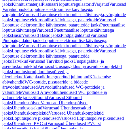
jaoks
Kinnitusmaterjal
Pissuaari loputusregulaatorid
Varjatud
Varuosad
Varjatud jaoks
Loputuse elektroonilise käivitusega,
võrgutoide
Varuosad Loputuse elektroonilise käivitusega, võrgutoide
jaoks
Loputuse elektroonilise käivitusega, patareitoide
Varuosad
Loputuse elektroonilise käivitusega, patareitoide jaoks
Pneumaatilise
loputuskäivitusega
Varuosad Pneumaatilise loputuskäivitusega
jaoks
Basic
Varuosad Basic jaoks
Pindpaigaldatud
Varuosad
Pindpaigaldatud jaoks
Loputuse elektroonilise käivitusega,
võrgutoide
Varuosad Loputuse elektroonilise käivitusega, võrgutoide
jaoks
Loputuse elektroonilise käivitusega, patareitoide
Varuosad
Loputuse elektroonilise käivitusega, patareitoide
jaoks
Tarvikud
Varuosad Tarvikud jaoks
Uuspaigaldus- ja
asenduskomplektid
Varuosad Uuspaigaldus- ja asenduskomplektid
jaoks
Loputustorud, loputuspõlved ja
üleminekud
Katteplaadid
Integreeritud juhtnupud
Käsitsemise
abivahendid
WC-pottide, pissuaaride ja bideede
äravooluühendused
Äravooluühendused WC-pottidele ja
valamutele
Varuosad Äravooluühendused WC-pottidele ja
valamutele jaoks
Sifoonid
Varuosad Sifoonid
jaoks
Ühenduspõlved
Varuosad Ühenduspõlved
jaoks
Ühendusotsakud
Varuosad Ühendusotsakud
jaoks
Ühenduskomplektid
Varuosad Ühenduskomplektid
jaoks
Loputuspõlve pikendused
Varuosad Loputuspõlve pikendused
jaoks
Ühendused PVC-st
Varuosad Ühendused PVC-st
jaoks
Mansetid ja kattekübarad
Ülemineku- ja