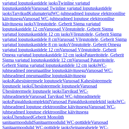
varjatud loputuskastidele jaoks
Twinline varjatud
loputuskastidele
Varuosad Twinline varjatud loputuskastidele
jaoks
Tarvikud
Kulumaterjal
WC-juhtseadmed loputuse elektroonilise
käivitusega
Varuosad WC-juhtseadmed loputuse elektroonilise
käivitusega jaoks
Võrgutoitele, Geberit Sigma varjatud
loputuskastidele 12 cm
Varuosad Võrgutoitele, Geberit Sigma
varjatud loputuskastidele 12 cm jaoks
Võrgutoitele, Geberit Sigma
varjatud loputuskastidele 8 cm
Varuosad Võrgutoitele, Geberit Sigma
varjatud loputuskastidele 8 cm jaoks
Võrgutoitele, Geberit Omega
varjatud loputuskastidele 12 cm
Varuosad Võrgutoitele, Geberit
Omega varjatud loputuskastidele 12 cm jaoks
Patareitoitele, Geberit
Sigma varjatud loputuskastidele 12 cm
Varuosad Patareitoitele,
Geberit Sigma varjatud loputuskastidele 12 cm jaoks
WC-
juhtseadmed pneumaatilise loputuskäivitusega
Varuosad WC-
juhtseadmed pneumaatilise loputuskäivitusega
jaoks
Kahesüsteemsele loputusele
Varuosad Kahesüsteemsele
loputusele jaoks
Ühesüsteemsele loputusele
Varuosad
Ühesüsteemsele loputusele jaoks
Tarvikud WC-
juhtseadmetele
Varuosad Tarvikud WC-juhtseadmetele
jaoks
Paigalduskomplektid
Varuosad Paigalduskomplektid jaoks
WC-
juhtseadmed loputuse elektroonilise käivitusega
Varuosad WC-
juhtseadmed loputuse elektroonilise käivitusega
jaoks
Ühendused
Geberit Monolith
sanitaarmoodulid
Sanitaarmoodulid WC-pottidele
Varuosad
Sanitaarmoodulid WC-pottidele jaoks
Seinapealsetele WC-