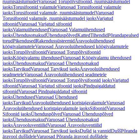
ruumisäästumudel
Varuosad Torupõlvsifoonid, ruumisäästumudel
jaoks
Torusifoonid valamule
Varuosad Torusifoonid valamule
jaoks
Torusifoonid valamule, ruumisäästumudel
Varuosad
Torusifoonid valamule, ruumisäästumudel jaoks
Varjatud
sifoonid
Varuosad Varjatud sifoonid
jaoks
Valamuühendused
Varuosad Valamuühendused
jaoks
Ühendusotsakud
Ühenduspõlved
Katted
Tihendid
Põrandapealsed
torud
Pikendused
Rakendussüsteemid
Äravooluühendused
köögivalamutele
Varuosad Äravooluühendused köögivalamutele
jaoks
Torupõlvsifoonid
Varuosad Torupõlvsifoonid
jaoks
Köögivalamu ühendused
Varuosad Köögivalamu ühendused
jaoks
Ühendusotsakud
Varuosad Ühendusotsakud
jaoks
Tarvikud
Varuosad Tarvikud jaoks
Äravooluühendused
seadmetele
Varuosad Äravooluühendused seadmetele
jaoks
Torupõlvsifoonid
Varuosad Torupõlvsifoonid jaoks
Varjatud
sifoonid
Varuosad Varjatud sifoonid jaoks
Pindpaigaldatud
sifoonid
Varuosad Pindpaigaldatud sifoonid
jaoks
Ühendused
Varuosad Ühendused
jaoks
Tarvikud
Äravooluühendused koristajavalamule
Varuosad
Äravooluühendused koristajavalamule jaoks
Sifoonid
Varuosad
Sifoonid jaoks
Ühenduspõlved
Varuosad Ühenduspõlved
jaoks
Ühendusotsakud
Varuosad Ühendusotsakud
jaoks
Äravooluventiilid
Varuosad Äravooluventiilid
jaoks
Tarvikud
Varuosad Tarvikud jaoks
Dušid ja vannid
Dušš
Põranda
äravool duššidele
Varuosad Põranda äravool duššidele