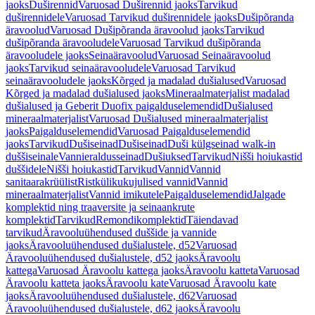
jaoks
Duširennid
Varuosad Duširennid jaoks
Tarvikud
duširennidele
Varuosad Tarvikud duširennidele jaoks
Dušipõranda
äravoolud
Varuosad Dušipõranda äravoolud jaoks
Tarvikud
dušipõranda äravooludele
Varuosad Tarvikud dušipõranda
äravooludele jaoks
Seinaäravoolud
Varuosad Seinaäravoolud
jaoks
Tarvikud seinaäravooludele
Varuosad Tarvikud
seinaäravooludele jaoks
Kõrged ja madalad dušialused
Varuosad
Kõrged ja madalad dušialused jaoks
Mineraalmaterjalist madalad
dušialused ja Geberit Duofix paigalduselemendid
Dušialused
mineraalmaterjalist
Varuosad Dušialused mineraalmaterjalist
jaoks
Paigalduselemendid
Varuosad Paigalduselemendid
jaoks
Tarvikud
Dušiseinad
Dušiseinad
Duši külgseinad walk-in
duššiseinale
Vannieraldusseinad
Dušiuksed
Tarvikud
Nišši hoiukastid
duššidele
Nišši hoiukastid
Tarvikud
Vannid
Vannid
sanitaarakrüülist
Ristkülikukujulised vannid
Vannid
mineraalmaterjalist
Vannid imikutele
Paigalduselemendid
Jalgade
komplektid ning traaversite ja seinaankrute
komplektid
Tarvikud
Remondikomplektid
Täiendavad
tarvikud
Äravooluühendused duššide ja vannide
jaoks
Äravooluühendused dušialustele, d52
Varuosad
Äravooluühendused dušialustele, d52 jaoks
Äravoolu
kattega
Varuosad Äravoolu kattega jaoks
Äravoolu katteta
Varuosad
Äravoolu katteta jaoks
Äravoolu kate
Varuosad Äravoolu kate
jaoks
Äravooluühendused dušialustele, d62
Varuosad
Äravooluühendused dušialustele, d62 jaoks
Äravoolu