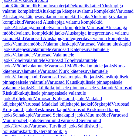
jaoks
Tarvikud
Äravoolu
kate
Käterätihoidik
Kinnitusmaterjal
Dekoratiivkatted
Aluskapiga
valamu komplektid
Aluskapiga kätepesuvalamu komplektid
Varuosad
Aluskapiga kätepesuvalamu komplektid jaoks
Aluskapiga valamu
komplektid
Varuosad Aluskapiga valamu komplektid
jaoks
Aluskapiga mööbelvalamu komplektid
Varuosad Aluskapiga
mööbelvalamu komplektid jaoks
Aluskapiga integreeritava valamu
komplektid
Varuosad Aluskapiga integreeritava valamu komplektid
jaoks
Vannitoamööbel
Valamu aluskapid
Varuosad Valamu aluskapid
jaoks
Kätepesuvalamutele
Varuosad Kätepesuvalamutele
jaoks
Valamutele
Varuosad Valamutele
jaoks
Topeltvalamutele
Varuosad Topeltvalamutele
jaoks
Mööbelvalamutele
Varuosad Mööbelvalamutele jaoks
Nurk-
kätepesuvalamutele
Varuosad Nurk-kätepesuvalamutele
jaoks
Valamuplaadid
Varuosad Valamuplaadid jaoks
Kausikujulisele
pinnapealsele valamule
Varuosad Kausikujulisele pinnapealsele
valamule jaoks
Ristkülikukujulisele pinnapealsele valamule
Varuosad
Ristkülikukujulisele pinnapealsele valamule
jaoks
Küljekapid
Varuosad Küljekapid jaoks
Madalad
küljekapid
Varuosad Madalad küljekapid jaoks
Kõrgkapid
Varuosad
Kõrgkapid jaoks
Keskmised kapid
Varuosad Keskmised kapid
jaoks
Seinakapid
Varuosad Seinakapid jaoks
Muu mööbel
Varuosad
Muu mööbel jaoks
Seinariiulid
Varuosad Seinariiulid
jaoks
Tarvikud
Varuosad Tarvikud jaoks
Sahtlisisud ja
hoiustamiskarbid
Käterätihoidik ja