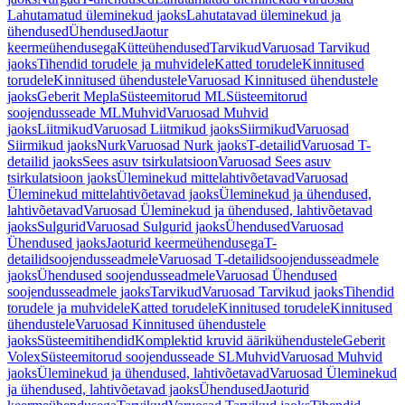
Lahutamatud üleminekud jaoks
Lahutatavad üleminekud ja
ühendused
Ühendused
Jaotur
keermeühendusega
Kütteühendused
Tarvikud
Varuosad Tarvikud
jaoks
Tihendid torudele ja muhvidele
Katted torudele
Kinnitused
torudele
Kinnitused ühendustele
Varuosad Kinnitused ühendustele
jaoks
Geberit Mepla
Süsteemitorud ML
Süsteemitorud
soojendusseade ML
Muhvid
Varuosad Muhvid
jaoks
Liitmikud
Varuosad Liitmikud jaoks
Siirmikud
Varuosad
Siirmikud jaoks
Nurk
Varuosad Nurk jaoks
T-detailid
Varuosad T-
detailid jaoks
Sees asuv tsirkulatsioon
Varuosad Sees asuv
tsirkulatsioon jaoks
Üleminekud mittelahtivõetavad
Varuosad
Üleminekud mittelahtivõetavad jaoks
Üleminekud ja ühendused,
lahtivõetavad
Varuosad Üleminekud ja ühendused, lahtivõetavad
jaoks
Sulgurid
Varuosad Sulgurid jaoks
Ühendused
Varuosad
Ühendused jaoks
Jaoturid keermeühendusega
T-
detailidsoojendusseadmele
Varuosad T-detailidsoojendusseadmele
jaoks
Ühendused soojendusseadmele
Varuosad Ühendused
soojendusseadmele jaoks
Tarvikud
Varuosad Tarvikud jaoks
Tihendid
torudele ja muhvidele
Katted torudele
Kinnitused torudele
Kinnitused
ühendustele
Varuosad Kinnitused ühendustele
jaoks
Süsteemitihendid
Komplektid kruvid äärikühendustele
Geberit
Volex
Süsteemitorud soojendusseade SL
Muhvid
Varuosad Muhvid
jaoks
Üleminekud ja ühendused, lahtivõetavad
Varuosad Üleminekud
ja ühendused, lahtivõetavad jaoks
Ühendused
Jaoturid