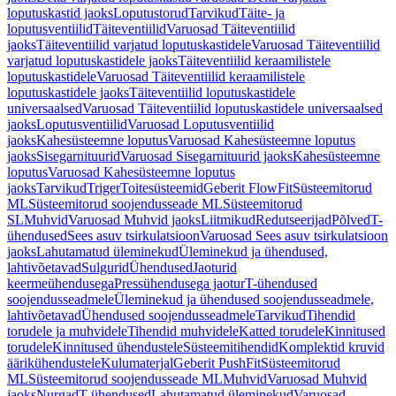
loputuskastid jaoks
Loputustorud
Tarvikud
Täite- ja
loputusventiilid
Täiteventiilid
Varuosad Täiteventiilid
jaoks
Täiteventiilid varjatud loputuskastidele
Varuosad Täiteventiilid
varjatud loputuskastidele jaoks
Täiteventiilid keraamilistele
loputuskastidele
Varuosad Täiteventiilid keraamilistele
loputuskastidele jaoks
Täiteventiilid loputuskastidele
universaalsed
Varuosad Täiteventiilid loputuskastidele universaalsed
jaoks
Loputusventiilid
Varuosad Loputusventiilid
jaoks
Kahesüsteemne loputus
Varuosad Kahesüsteemne loputus
jaoks
Sisegarnituurid
Varuosad Sisegarnituurid jaoks
Kahesüsteemne
loputus
Varuosad Kahesüsteemne loputus
jaoks
Tarvikud
Triger
Toitesüsteemid
Geberit FlowFit
Süsteemitorud
ML
Süsteemitorud soojendusseade ML
Süsteemitorud
SL
Muhvid
Varuosad Muhvid jaoks
Liitmikud
Redutseerijad
Põlved
T-
ühendused
Sees asuv tsirkulatsioon
Varuosad Sees asuv tsirkulatsioon
jaoks
Lahutamatud üleminekud
Üleminekud ja ühendused,
lahtivõetavad
Sulgurid
Ühendused
Jaoturid
keermeühendusega
Pressühendusega jaotur
T-ühendused
soojendusseadmele
Üleminekud ja ühendused soojendusseadmele,
lahtivõetavad
Ühendused soojendusseadmele
Tarvikud
Tihendid
torudele ja muhvidele
Tihendid muhvidele
Katted torudele
Kinnitused
torudele
Kinnitused ühendustele
Süsteemitihendid
Komplektid kruvid
äärikühendustele
Kulumaterjal
Geberit PushFit
Süsteemitorud
ML
Süsteemitorud soojendusseade ML
Muhvid
Varuosad Muhvid
jaoks
Nurgad
T-ühendused
Lahutamatud üleminekud
Varuosad