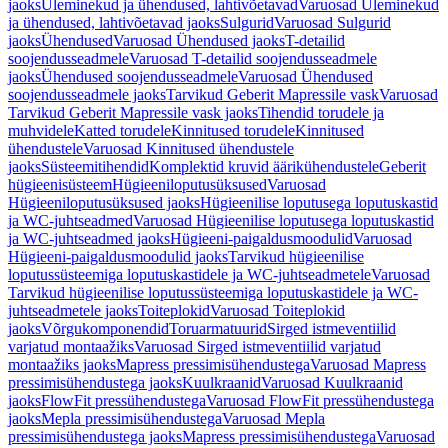
jaoks
Üleminekud ja ühendused, lahtivõetavad
Varuosad Üleminekud
ja ühendused, lahtivõetavad jaoks
Sulgurid
Varuosad Sulgurid
jaoks
Ühendused
Varuosad Ühendused jaoks
T-detailid
soojendusseadmele
Varuosad T-detailid soojendusseadmele
jaoks
Ühendused soojendusseadmele
Varuosad Ühendused
soojendusseadmele jaoks
Tarvikud Geberit Mapressile vask
Varuosad
Tarvikud Geberit Mapressile vask jaoks
Tihendid torudele ja
muhvidele
Katted torudele
Kinnitused torudele
Kinnitused
ühendustele
Varuosad Kinnitused ühendustele
jaoks
Süsteemitihendid
Komplektid kruvid äärikühendustele
Geberit
hügieenisüsteem
Hügieeniloputusüksused
Varuosad
Hügieeniloputusüksused jaoks
Hügieenilise loputusega loputuskastid
ja WC-juhtseadmed
Varuosad Hügieenilise loputusega loputuskastid
ja WC-juhtseadmed jaoks
Hügieeni-paigaldusmoodulid
Varuosad
Hügieeni-paigaldusmoodulid jaoks
Tarvikud hügieenilise
loputussüsteemiga loputuskastidele ja WC-juhtseadmetele
Varuosad
Tarvikud hügieenilise loputussüsteemiga loputuskastidele ja WC-
juhtseadmetele jaoks
Toiteplokid
Varuosad Toiteplokid
jaoks
Võrgukomponendid
Toruarmatuurid
Sirged istmeventiilid
varjatud montaažiks
Varuosad Sirged istmeventiilid varjatud
montaažiks jaoks
Mapress pressimisühendustega
Varuosad Mapress
pressimisühendustega jaoks
Kuulkraanid
Varuosad Kuulkraanid
jaoks
FlowFit pressühendustega
Varuosad FlowFit pressühendustega
jaoks
Mepla pressimisühendustega
Varuosad Mepla
pressimisühendustega jaoks
Mapress pressimisühendustega
Varuosad