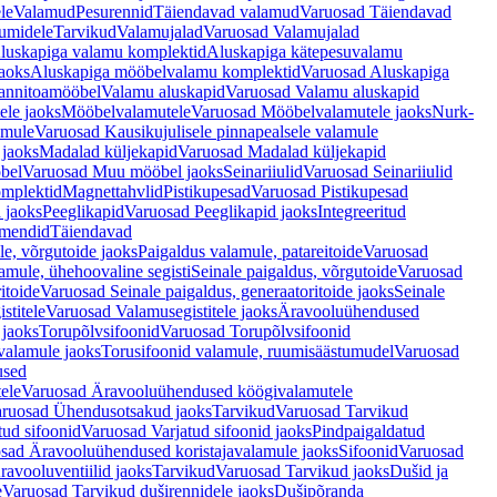
le
Valamud
Pesurennid
Täiendavad valamud
Varuosad Täiendavad
umidele
Tarvikud
Valamujalad
Varuosad Valamujalad
luskapiga valamu komplektid
Aluskapiga kätepesuvalamu
aoks
Aluskapiga mööbelvalamu komplektid
Varuosad Aluskapiga
annitoamööbel
Valamu aluskapid
Varuosad Valamu aluskapid
ele jaoks
Mööbelvalamutele
Varuosad Mööbelvalamutele jaoks
Nurk-
amule
Varuosad Kausikujulisele pinnapealsele valamule
 jaoks
Madalad küljekapid
Varuosad Madalad küljekapid
bel
Varuosad Muu mööbel jaoks
Seinariiulid
Varuosad Seinariiulid
omplektid
Magnettahvlid
Pistikupesad
Varuosad Pistikupesad
 jaoks
Peeglikapid
Varuosad Peeglikapid jaoks
Integreeritud
emendid
Täiendavad
e, võrgutoide jaoks
Paigaldus valamule, patareitoide
Varuosad
amule, ühehoovaline segisti
Seinale paigaldus, võrgutoide
Varuosad
itoide
Varuosad Seinale paigaldus, generaatoritoide jaoks
Seinale
stitele
Varuosad Valamusegistitele jaoks
Äravooluühendused
jaoks
Torupõlvsifoonid
Varuosad Torupõlvsifoonid
valamule jaoks
Torusifoonid valamule, ruumisäästumudel
Varuosad
used
ele
Varuosad Äravooluühendused köögivalamutele
ruosad Ühendusotsakud jaoks
Tarvikud
Varuosad Tarvikud
tud sifoonid
Varuosad Varjatud sifoonid jaoks
Pindpaigaldatud
sad Äravooluühendused koristajavalamule jaoks
Sifoonid
Varuosad
avooluventiilid jaoks
Tarvikud
Varuosad Tarvikud jaoks
Dušid ja
e
Varuosad Tarvikud duširennidele jaoks
Dušipõranda