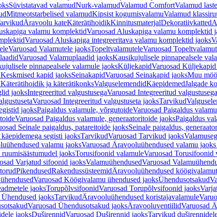
oks
Süvistatavad valamud
Nurk-valamud
Valamud Comfort
Valamud laste
ud
Mitmeotstarbelised valamud
Kipsist kogumisvalamu
Valamud klassiru
arvikud
Äravoolu kate
Käterätihoidik
Kinnitusmaterjal
Dekoratiivkatted
A
uskapiga valamu komplektid
Varuosad Aluskapiga valamu komplektid j
mplektid
Varuosad Aluskapiga integreeritava valamu komplektid jaoks
V
ele
Varuosad Valamutele jaoks
Topeltvalamutele
Varuosad Topeltvalamut
laadid
Varuosad Valamuplaadid jaoks
Kausikujulisele pinnapealsele val
ujulisele pinnapealsele valamule jaoks
Küljekapid
Varuosad Küljekapid
 Keskmised kapid jaoks
Seinakapid
Varuosad Seinakapid jaoks
Muu möö
d
Käterätihoidik ja käterätikonks
Valguselemendid
Käepidemed
Jalgade k
lid jaoks
Integreeritud valgustusega
Varuosad Integreeritud valgustusega
algustuseta
Varuosad Integreeritud valgustuseta jaoks
Tarvikud
Valgusel
gistid jaoks
Paigaldus valamule, võrgutoide
Varuosad Paigaldus valamul
toide
Varuosad Paigaldus valamule, generaatoritoide jaoks
Paigaldus val
osad Seinale paigaldus, patareitoide jaoks
Seinale paigaldus, generaator
 käepidemega segisti jaoks
Tarvikud
Varuosad Tarvikud jaoks
Valamusegi
luühendused valamu jaoks
Varuosad Äravooluühendused valamu jaoks 
 ruumisäästumudel jaoks
Torusifoonid valamule
Varuosad Torusifoonid 
osad Varjatud sifoonid jaoks
Valamuühendused
Varuosad Valamuühend
torud
Pikendused
Rakendussüsteemid
Äravooluühendused köögivalamut
 ühendused
Varuosad Köögivalamu ühendused jaoks
Ühendusotsakud
Va
admetele jaoks
Torupõlvsifoonid
Varuosad Torupõlvsifoonid jaoks
Varja
 Ühendused jaoks
Tarvikud
Äravooluühendused koristajavalamule
Varuo
sotsakud
Varuosad Ühendusotsakud jaoks
Äravooluventiilid
Varuosad Är
dele jaoks
Duširennid
Varuosad Duširennid jaoks
Tarvikud duširennidel