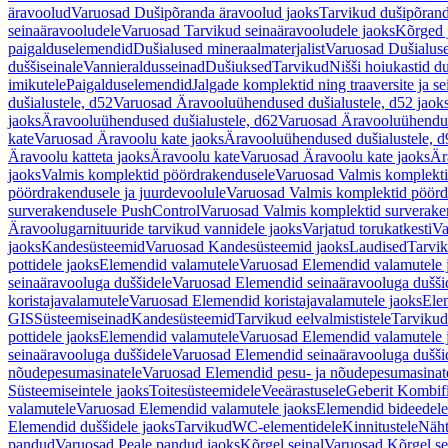
äravoolud
Varuosad Dušipõranda äravoolud jaoks
Tarvikud dušipõrand
seinaäravooludele
Varuosad Tarvikud seinaäravooludele jaoks
Kõrged 
paigalduselemendid
Dušialused mineraalmaterjalist
Varuosad Dušialuse
duššiseinale
Vannieraldusseinad
Dušiuksed
Tarvikud
Nišši hoiukastid d
imikutele
Paigalduselemendid
Jalgade komplektid ning traaversite ja s
dušialustele, d52
Varuosad Äravooluühendused dušialustele, d52 jaok
jaoks
Äravooluühendused dušialustele, d62
Varuosad Äravooluühenduse
kate
Varuosad Äravoolu kate jaoks
Äravooluühendused dušialustele, d
Äravoolu katteta jaoks
Äravoolu kate
Varuosad Äravoolu kate jaoks
Är
jaoks
Valmis komplektid pöördrakendusele
Varuosad Valmis komplekti
pöördrakendusele ja juurdevoolule
Varuosad Valmis komplektid pöördr
surverakendusele PushControl
Varuosad Valmis komplektid surverake
Äravoolugarnituuride tarvikud vannidele jaoks
Varjatud torukatkesti
Va
jaoks
Kandesüsteemid
Varuosad Kandesüsteemid jaoks
Laudised
Tarvi
pottidele jaoks
Elemendid valamutele
Varuosad Elemendid valamutele 
seinaäravooluga duššidele
Varuosad Elemendid seinaäravooluga duššid
koristajavalamutele
Varuosad Elemendid koristajavalamutele jaoks
Ele
GIS
Süsteemiseinad
Kandesüsteemid
Tarvikud eelvalmististele
Tarvikud 
pottidele jaoks
Elemendid valamutele
Varuosad Elemendid valamutele 
seinaäravooluga duššidele
Varuosad Elemendid seinaäravooluga duššid
nõudepesumasinatele
Varuosad Elemendid pesu- ja nõudepesumasinate
Süsteemiseintele jaoks
Toitesüsteemidele
Veeärastusele
Geberit Kombif
valamutele
Varuosad Elemendid valamutele jaoks
Elemendid bideedele
Elemendid duššidele jaoks
Tarvikud
WC-elementidele
Kinnitustele
Näht
pandud
Varuosad Peale pandud jaoks
Kõrgel seinal
Varuosad Kõrgel se