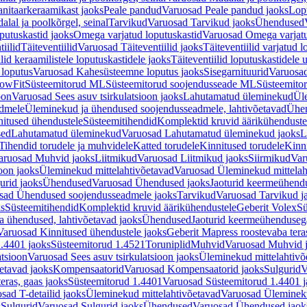
nitaarkeraamikast jaoks
Peale pandud
Varuosad Peale pandud jaoks
Lopu
alal ja poolkõrgel, seinal
Tarvikud
Varuosad Tarvikud jaoks
Ühendused
putuskastid jaoks
Omega varjatud loputuskastid
Varuosad Omega varjatu
tiilid
Täiteventiilid
Varuosad Täiteventiilid jaoks
Täiteventiilid varjatud l
lid keraamilistele loputuskastidele jaoks
Täiteventiilid loputuskastidele 
loputus
Varuosad Kahesüsteemne loputus jaoks
Sisegarnituurid
Varuosad
lowFit
Süsteemitorud ML
Süsteemitorud soojendusseade ML
Süsteemito
oon
Varuosad Sees asuv tsirkulatsioon jaoks
Lahutamatud üleminekud
Ül
admele
Üleminekud ja ühendused soojendusseadmele, lahtivõetavad
Ühen
itused ühendustele
Süsteemitihendid
Komplektid kruvid äärikühenduste
sed
Lahutamatud üleminekud
Varuosad Lahutamatud üleminekud jaoks
L
Tihendid torudele ja muhvidele
Katted torudele
Kinnitused torudele
Kinn
aruosad Muhvid jaoks
Liitmikud
Varuosad Liitmikud jaoks
Siirmikud
Var
oon jaoks
Üleminekud mittelahtivõetavad
Varuosad Üleminekud mittelah
urid jaoks
Ühendused
Varuosad Ühendused jaoks
Jaoturid keermeühend
sad Ühendused soojendusseadmele jaoks
Tarvikud
Varuosad Tarvikud j
ks
Süsteemitihendid
Komplektid kruvid äärikühendustele
Geberit Volex
Sü
 ühendused, lahtivõetavad jaoks
Ühendused
Jaoturid keermeühenduseg
Varuosad Kinnitused ühendustele jaoks
Geberit Mapress roostevaba tera
.4401 jaoks
Süsteemitorud 1.4521
Toruniplid
Muhvid
Varuosad Muhvid 
atsioon
Varuosad Sees asuv tsirkulatsioon jaoks
Üleminekud mittelahtivõ
etavad jaoks
Kompensaatorid
Varuosad Kompensaatorid jaoks
Sulgurid
V
eras, gaas jaoks
Süsteemitorud 1.4401
Varuosad Süsteemitorud 1.4401 j
sad T-detailid jaoks
Üleminekud mittelahtivõetavad
Varuosad Ülemineku
s
Sulgurid
Varuosad Sulgurid jaoks
Ühendused
Varuosad Ühendused jaok