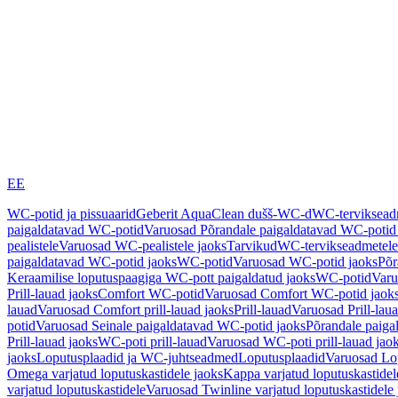
EE
WC-potid ja pissuaarid
Geberit AquaClean dušš-WC-d
WC-terviksea
paigaldatavad WC-potid
Varuosad Põrandale paigaldatavad WC-potid
pealistele
Varuosad WC-pealistele jaoks
Tarvikud
WC-tervikseadmetele
paigaldatavad WC-potid jaoks
WC-potid
Varuosad WC-potid jaoks
Põr
Keraamilise loputuspaagiga WC-pott paigaldatud jaoks
WC-potid
Varu
Prill-lauad jaoks
Comfort WC-potid
Varuosad Comfort WC-potid jaok
lauad
Varuosad Comfort prill-lauad jaoks
Prill-lauad
Varuosad Prill-lau
potid
Varuosad Seinale paigaldatavad WC-potid jaoks
Põrandale paiga
Prill-lauad jaoks
WC-poti prill-lauad
Varuosad WC-poti prill-lauad jao
jaoks
Loputusplaadid ja WC-juhtseadmed
Loputusplaadid
Varuosad Lop
Omega varjatud loputuskastidele jaoks
Kappa varjatud loputuskastidel
varjatud loputuskastidele
Varuosad Twinline varjatud loputuskastidele 