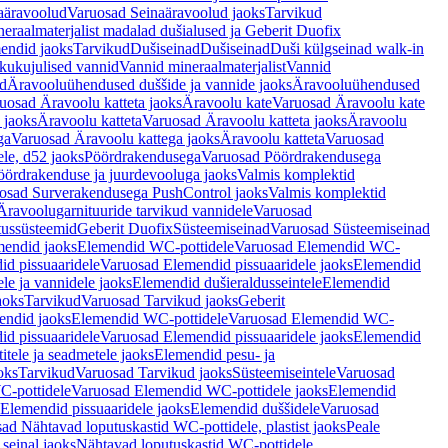
aäravoolud
Varuosad Seinaäravoolud jaoks
Tarvikud
eraalmaterjalist madalad dušialused ja Geberit Duofix
endid jaoks
Tarvikud
Dušiseinad
Dušiseinad
Duši külgseinad walk-in
ikukujulised vannid
Vannid mineraalmaterjalist
Vannid
ud
Äravooluühendused duššide ja vannide jaoks
Äravooluühendused
uosad Äravoolu katteta jaoks
Äravoolu kate
Varuosad Äravoolu kate
 jaoks
Äravoolu katteta
Varuosad Äravoolu katteta jaoks
Äravoolu
ga
Varuosad Äravoolu kattega jaoks
Äravoolu katteta
Varuosad
le, d52 jaoks
Pöördrakendusega
Varuosad Pöördrakendusega
ördrakenduse ja juurdevooluga jaoks
Valmis komplektid
osad Surverakendusega PushControl jaoks
Valmis komplektid
Äravoolugarnituuride tarvikud vannidele
Varuosad
utussüsteemid
Geberit Duofix
Süsteemiseinad
Varuosad Süsteemiseinad
mendid jaoks
Elemendid WC-pottidele
Varuosad Elemendid WC-
id pissuaaridele
Varuosad Elemendid pissuaaridele jaoks
Elemendid
le ja vannidele jaoks
Elemendid dušieraldusseintele
Elemendid
aoks
Tarvikud
Varuosad Tarvikud jaoks
Geberit
endid jaoks
Elemendid WC-pottidele
Varuosad Elemendid WC-
id pissuaaridele
Varuosad Elemendid pissuaaridele jaoks
Elemendid
tele ja seadmetele jaoks
Elemendid pesu- ja
oks
Tarvikud
Varuosad Tarvikud jaoks
Süsteemiseintele
Varuosad
-pottidele
Varuosad Elemendid WC-pottidele jaoks
Elemendid
Elemendid pissuaaridele jaoks
Elemendid duššidele
Varuosad
ad Nähtavad loputuskastid WC-pottidele, plastist jaoks
Peale
seinal jaoks
Nähtavad loputuskastid WC-pottidele,