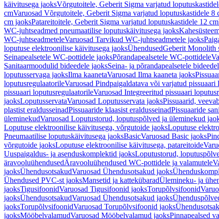
käivitusega jaoks
Võrgutoitele, Geberit Sigma varjatud loputuskastide
cm
Varuosad Võrgutoitele, Geberit Sigma varjatud loputuskastidele 8
cm jaoks
Patareitoitele, Geberit Sigma varjatud loputuskastidele 12 cm
WC-juhtseadmed pneumaatilise loputuskäivitusega jaoks
Kahesüsteems
WC-juhtseadmetele
Varuosad Tarvikud WC-juhtseadmetele jaoks
Paig
loputuse elektroonilise käivitusega jaoks
Ühendused
Geberit Monolith 
Seinapealsetele WC-pottidele jaoks
Põrandapealsetele WC-pottidele
Va
Sanitaarmoodulid bideedele jaoks
Seina- ja põrandapealsetele bideede
loputusservaga jaoks
Ilma kaaneta
Varuosad Ilma kaaneta jaoks
Pissuaa
loputusregulaatorile
Varuosad Pindpaigaldatava või varjatud pissuaari l
pissuaari loputusregulaatorile
Varuosad Integreeritud pissuaari loputusr
jaoks
Loputusservata
Varuosad Loputusservata jaoks
Pissuaarid, veeva
plastist eraldusseinad
Pissuaaride klaasist eraldusseinad
Pissuaaride san
üleminekud
Varuosad Loputustorud, loputuspõlved ja üleminekud jao
Loputuse elektroonilise käivitusega, võrgutoide jaoks
Loputuse elektro
Pneumaatilise loputuskäivitusega jaoks
Basic
Varuosad Basic jaoks
Pin
võrgutoide jaoks
Loputuse elektroonilise käivitusega, patareitoide
Varuo
Uuspaigaldus- ja asenduskomplektid jaoks
Loputustorud, loputuspõlv
äravooluühendused
Äravooluühendused WC-pottidele ja valamutele
V
jaoks
Ühendusotsakud
Varuosad Ühendusotsakud jaoks
Ühenduskompl
Ühendused PVC-st jaoks
Mansetid ja kattekübarad
Ülemineku- ja ühen
jaoks
Tigusifoonid
Varuosad Tigusifoonid jaoks
Torupõlvsifoonid
Varuo
jaoks
Ühendusotsakud
Varuosad Ühendusotsakud jaoks
Ühenduspõlve
jaoks
Torupõlvsifoonid
Varuosad Torupõlvsifoonid jaoks
Ühendusotsa
jaoks
Mööbelvalamud
Varuosad Mööbelvalamud jaoks
Pinnapealsed v