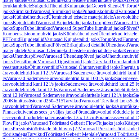
materjalidele
Varuosad Üleminekud teistele materjalidele jaoks
Äravoo
toruklambritele
Sulgurid
Tihendid
Kulumaterjal
Geberit Silent-PP
Torud
jaoks
Siirmikud
Varuosad Siirmikud jaoks
Puhastuskolmikud
Varuosad 
jaoks
Küünisühendused
Üleminekud teistele materjalidele
Äravooluühe
jaoks
Kujudetailid
Varuosad Kujudetailid jaoks
Torupõlved
Varuosad To
jaoks
SuperTube liitmikud
Varuosad SuperTube liitmikud jaoks
Põlved
Kompensatsioonimuhvid jaoks
Küünisühendused
Üleminekud teistele 
PE
Torud
Kujudetailid
Varuosad Kujudetailid jaoks
Torupõlved
Harutor
jaoks
SuperTube liitmikud
Põlved
Erikujulised detailid
Ühendused
Varuo
materjalidele
Varuosad Üleminekud teistele materjalidele jaoks
Keerme
jaoks
Ühenduspõlved
Varuosad Ühenduspõlved jaoks
Ühendusmuhvid
jaoks
Tigusifoonid
Varuosad Tigusifoonid jaoks
Tarvikud
Toruklambrid
veeärastuseks
Õhutusventiilid
Varuosad Õhutusventiilid jaoks
Energia t
äravoolulehtrid kuni 12 l/s
Varuosad Sademevee äravoolulehtrid kuni 1
l/s
Varuosad Sademevee äravoolulehtrid kuni 100 l/s jaoks
Sademevee ä
äravoolulehtrid kuni 12 l/s jaoks
Sademevee äravoolulehtrid kuni 25 l/
äravoolulehtritele kuni 12 l/s
Varuosad Sademevee äravoolulehtritele ku
kuni 12 l/s
Varuosad Sademevee äravoolulehtritele kuni 12 l/s jaoks
Sa
200
Kinnitussüsteem d250–315
Tarvikud
Varuosad Tarvikud jaoks
Sade
äravoolulehtrid
Varuosad Sademevee äravoolulehtrid jaoks
Aurutõkke 
Pinnasekuivendus sees ja väljas jaoks
Põrandaäravoolud rõdudele ja te
sissevoolud rõdudele ja terrassidele, 13 x 13 cm
Põrandasissevoolud 1
FlowFit jaoks
Varuosad Tööriistad Geberit FlowFit jaoks jaoks
Käsipre
jaoks
Pressimistööriistade ühilduvus [2]
Varuosad Pressimistööriistade 
tööriistadega
Tarvikud
Tööriistad Geberit Meplale
Varuosad Tööriistad 