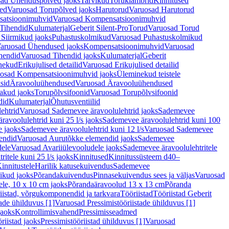
ad Ühenduspõlved jaoks
Tarvikud
Toruklambrid
Kinnitused
ed
Varuosad Torupõlved jaoks
Harutorud
Varuosad Harutorud
atsioonimuhvid
Varuosad Kompensatsioonimuhvid
Tihendid
Kulumaterjal
Geberit Silent-Pro
Torud
Varuosad Torud
Siirmikud jaoks
Puhastuskolmikud
Varuosad Puhastuskolmikud
aruosad Ühendused jaoks
Kompensatsioonimuhvid
Varuosad
hendid
Varuosad Tihendid jaoks
Kulumaterjal
Geberit
nekud
Erikujulised detailid
Varuosad Erikujulised detailid
osad Kompensatsioonimuhvid jaoks
Üleminekud teistele
sid
Äravooluühendused
Varuosad Äravooluühendused
akud jaoks
Torupõlvsifoonid
Varuosad Torupõlvsifoonid
did
Kulumaterjal
Õhutusventiilid
ehtrid
Varuosad Sademevee äravoolulehtrid jaoks
Sademevee
avoolulehtrid kuni 25 l/s jaoks
Sademevee äravoolulehtrid kuni 100
e jaoks
Sademevee äravoolulehtrid kuni 12 l/s
Varuosad Sademevee
endid
Varuosad Aurutõkke elemendid jaoks
Sademevee
dele
Varuosad Avariiülevooludele jaoks
Sademevee äravoolulehtritele
itele kuni 25 l/s jaoks
Kinnitused
Kinnitussüsteem d40–
innitustele
Harilik katusekuivendus
Sademevee
ikud jaoks
Põrandakuivendus
Pinnasekuivendus sees ja väljas
Varuosad
ele, 10 x 10 cm jaoks
Põrandaäravoolud 13 x 13 cm
Põranda
iistad, võrgukomponendid ja tarkvara
Tööriistad
Tööriistad Geberit
tade ühilduvus [1]
Varuosad Pressimistööriistade ühilduvus [1]
jaoks
Kontrollimisvahend
Pressimisseadmed
riistad jaoks
Pressimistööriistad ühilduvus [1]
Varuosad