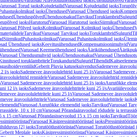
luühendused
Varuosad Äravooluühendused jaoks
Ühenduspõlved
Varuos
Varuosad Torud jaoks
Kujudetailid
Varuosad Kujudetailid jaoks
Torupõlv
Puhastuskolmikud jaoks
Ühendused
Varuosad Ühendused jaoks
Kompens
ndused
Ühenduspõlved
Ühendusotsakud
Tarvikud
Toruklambrid
Sulgurid
rupõlved jaoks
Harutorud
Varuosad Harutorud jaoks
Siirmikud
Varuosad 
Varuosad Põlved jaoks
Kolmikud
Varuosad Kolmikud jaoks
Ühendused
V
materjalidele
Tarvikud
Varuosad Tarvikud jaoks
Toruklambrid
Sulgurid
Ti
ud
Siirmikud
Puhastuskolmikud
Varuosad Puhastuskolmikud jaoks
Ülemi
sad Ühendused jaoks
Keevitusühendused
Kompensatsioonimuhvid
Varu
ühendused
Varuosad Keermeühendused jaoks
Äärikühendused
Äärikpuk
Varuosad Ühendusmuhvid jaoks
Ühendusotsakud
Varuosad Ühendusots
Kinnitused toruklambritele
Torukandurid
Sulgurid
Tihendid
Kaitseelemen
agasihoideventiilid
Geberit Pluvia katusekuivendus
Sademevee äravoolul
2 l/s jaoks
Sademevee äravoolulehtrid kuni 25 l/s
Varuosad Sademevee är
ravoolulehtrid rennidele
Varuosad Sademevee äravoolulehtrid rennidel
s
Varuosad Sademevee äravoolulehtrid kuni 25 l/s jaoks
Aurutõkke elem
ni 12 l/s jaoks
Sademevee äravoolulehtritele kuni 25 l/s
Avariiülevoolu
demevee äravoolulehtritele kuni 25 l/s
Varuosad Sademevee äravoolulehtr
mevee äravoolulehtritele
Varuosad Sademevee äravoolulehtritele jaoks
K
elemendid
Varuosad Aurutõkke elemendid jaoks
Tarvikud
Varuosad Tarv
rrassidele, 10 x 10 cm
Varuosad Põrandaäravoolud rõdudele ja terrassid
5 x 15 cm
Varuosad Põrandasissevoolud 15 x 15 cm jaoks
Tarvikud
Töör
ssimistööriistad
Varuosad Käsipressimistööriistad jaoks
Pressimistööriis
ühilduvus [2] jaoks
Torutöötlustööriistad
Varuosad Torutöötlustööriistad 
Geberit Meplale jaoks
Käsipressimistööriistad
Varuosad Käsipressimistöö