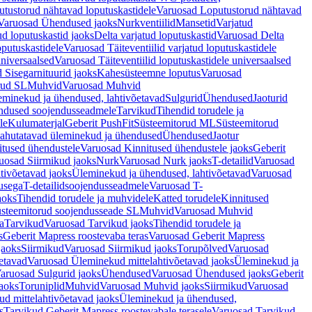
tustorud nähtavad loputuskastidele
Varuosad Loputustorud nähtavad
Varuosad Ühendused jaoks
Nurkventiilid
Mansetid
Varjatud
d loputuskastid jaoks
Delta varjatud loputuskastid
Varuosad Delta
oputuskastidele
Varuosad Täiteventiilid varjatud loputuskastidele
universaalsed
Varuosad Täiteventiilid loputuskastidele universaalsed
 Sisegarnituurid jaoks
Kahesüsteemne loputus
Varuosad
rud SL
Muhvid
Varuosad Muhvid
eminekud ja ühendused, lahtivõetavad
Sulgurid
Ühendused
Jaoturid
dused soojendusseadmele
Tarvikud
Tihendid torudele ja
le
Kulumaterjal
Geberit PushFit
Süsteemitorud ML
Süsteemitorud
ahutatavad üleminekud ja ühendused
Ühendused
Jaotur
itused ühendustele
Varuosad Kinnitused ühendustele jaoks
Geberit
uosad Siirmikud jaoks
Nurk
Varuosad Nurk jaoks
T-detailid
Varuosad
tivõetavad jaoks
Üleminekud ja ühendused, lahtivõetavad
Varuosad
usega
T-detailidsoojendusseadmele
Varuosad T-
aoks
Tihendid torudele ja muhvidele
Katted torudele
Kinnitused
steemitorud soojendusseade SL
Muhvid
Varuosad Muhvid
a
Tarvikud
Varuosad Tarvikud jaoks
Tihendid torudele ja
s
Geberit Mapress roostevaba teras
Varuosad Geberit Mapress
jaoks
Siirmikud
Varuosad Siirmikud jaoks
Torupõlved
Varuosad
etavad
Varuosad Üleminekud mittelahtivõetavad jaoks
Üleminekud ja
aruosad Sulgurid jaoks
Ühendused
Varuosad Ühendused jaoks
Geberit
aoks
Toruniplid
Muhvid
Varuosad Muhvid jaoks
Siirmikud
Varuosad
d mittelahtivõetavad jaoks
Üleminekud ja ühendused,
s
Tarvikud Geberit Mapress roostevabale terasele
Varuosad Tarvikud