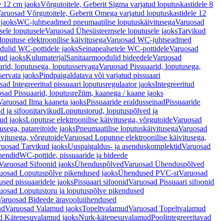
e 12 cm jaoks
Võrgutoitele, Geberit Sigma varjatud loputuskastidele 8
aruosad Võrgutoitele, Geberit Omega varjatud loputuskastidele 12
 jaoks
WC-juhtseadmed pneumaatilise loputuskäivitusega
Varuosad
ele loputusele
Varuosad Ühesüsteemsele loputusele jaoks
Tarvikud
putuse elektroonilise käivitusega
Varuosad WC-juhtseadmed
dulid WC-pottidele jaoks
Seinapealsetele WC-pottidele
Varuosad
ud jaoks
Kulumaterjal
Sanitaarmoodulid bideedele
Varuosad
arid, loputusega, loputusservaga
Varuosad Pissuaarid, loputusega,
servata jaoks
Pindpaigaldatava või varjatud pissuaari
ad Integreeritud pissuaari loputusregulaator jaoks
Integreeritud
sad Pissuaarid, loputusrežiim, kaanega / kaane jaoks
Varuosad Ilma kaaneta jaoks
Pissuaaride eraldusseinad
Pissuaaride
d ja sifoonitarvikud
Loputustorud, loputuspõlved ja
ud jaoks
Loputuse elektroonilise käivitusega, võrgutoide
Varuosad
usega, patareitoide jaoks
Pneumaatilise loputuskäivitusega
Varuosad
ivitusega, võrgutoide
Varuosad Loputuse elektroonilise käivitusega,
ruosad Tarvikud jaoks
Uuspaigaldus- ja asenduskomplektid
Varuosad
hendid
WC-pottide, pissuaaride ja bideede
Varuosad Sifoonid jaoks
Ühenduspõlved
Varuosad Ühenduspõlved
uosad Loputuspõlve pikendused jaoks
Ühendused PVC-st
Varuosad
ed pissuaaridele jaoks
Pissuaari sifoonid
Varuosad Pissuaari sifoonid
uosad Loputustoru ja loputuspõlve pikendused
Varuosad Bideede äravooluühendused
ud
Varuosad Valamud jaoks
Topeltvalamud
Varuosad Topeltvalamud
d Kätepesuvalamud jaoks
Nurk-kätepesuvalamud
Poolintegreeritavad