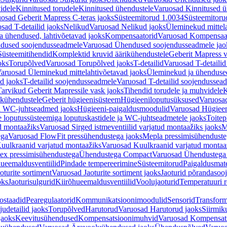
idele
Kinnitused torudele
Kinnitused ühendustele
Varuosad Kinnitused ü
osad Geberit Mapress C-teras jaoks
Süsteemitorud 1.0034
Süsteemitoru
sad T-detailid jaoks
Nelikud
Varuosad Nelikud jaoks
Üleminekud mittel
 ühendused, lahtivõetavad jaoks
Kompensaatorid
Varuosad Kompensaat
dused soojendusseadmele
Varuosad Ühendused soojendusseadmele jao
Süsteemitihendid
Komplektid kruvid äärikühendustele
Geberit Mapress 
oks
Torupõlved
Varuosad Torupõlved jaoks
T-detailid
Varuosad T-detailid
aruosad Üleminekud mittelahtivõetavad jaoks
Üleminekud ja ühendused
d jaoks
T-detailid soojendusseadmele
Varuosad T-detailid soojendussea
arvikud Geberit Mapressile vask jaoks
Tihendid torudele ja muhvidele
K
ikühendustele
Geberit hügieenisüsteem
Hügieeniloputusüksused
Varuosa
ja WC-juhtseadmed jaoks
Hügieeni-paigaldusmoodulid
Varuosad Hügieen
e loputussüsteemiga loputuskastidele ja WC-juhtseadmetele jaoks
Toitep
ud montaažiks
Varuosad Sirged istmeventiilid varjatud montaažiks jaoks
M
ega
Varuosad FlowFit pressühendustega jaoks
Mepla pressimisühendust
uulkraanid varjatud montaažiks
Varuosad Kuulkraanid varjatud montaa
ex pressimisühendustega
Ühendustega Compact
Varuosad Ühendustega
ueemaldusventiilid
Pindade tempereerimine
Süsteemitorud
Paigaldusmate
oturite sortiment
Varuosad Jaoturite sortiment jaoks
Jaoturid põrandasoo
oks
Jaoturisulgurid
Kiirõhueemaldusventiilid
Voolujaoturid
Temperatuuri 
ostaadid
Pearegulaatorid
Kommunikatsioonimoodulid
Sensorid
Transform
udetailid jaoks
Torupõlved
Harutorud
Varuosad Harutorud jaoks
Siirmik
jaoks
Keevitusühendused
Kompensatsioonimuhvid
Varuosad Kompensat