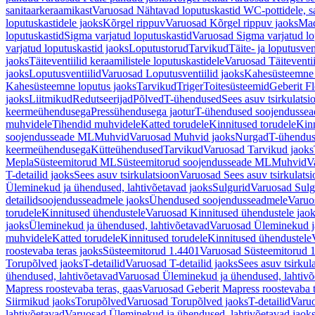
sanitaarkeraamikast
Varuosad Nähtavad loputuskastid WC-pottidele, sa
loputuskastidele jaoks
Kõrgel rippuv
Varuosad Kõrgel rippuv jaoks
Mad
loputuskastid
Sigma varjatud loputuskastid
Varuosad Sigma varjatud lo
varjatud loputuskastid jaoks
Loputustorud
Tarvikud
Täite- ja loputusven
jaoks
Täiteventiilid keraamilistele loputuskastidele
Varuosad Täiteventii
jaoks
Loputusventiilid
Varuosad Loputusventiilid jaoks
Kahesüsteemne 
Kahesüsteemne loputus jaoks
Tarvikud
Triger
Toitesüsteemid
Geberit F
jaoks
Liitmikud
Redutseerijad
Põlved
T-ühendused
Sees asuv tsirkulatsi
keermeühendusega
Pressühendusega jaotur
T-ühendused soojendusse
muhvidele
Tihendid muhvidele
Katted torudele
Kinnitused torudele
Kinn
soojendusseade ML
Muhvid
Varuosad Muhvid jaoks
Nurgad
T-ühendu
keermeühendusega
Kütteühendused
Tarvikud
Varuosad Tarvikud jaoks
Mepla
Süsteemitorud ML
Süsteemitorud soojendusseade ML
Muhvid
V
T-detailid jaoks
Sees asuv tsirkulatsioon
Varuosad Sees asuv tsirkulatsi
Üleminekud ja ühendused, lahtivõetavad jaoks
Sulgurid
Varuosad Sulg
detailidsoojendusseadmele jaoks
Ühendused soojendusseadmele
Varuo
torudele
Kinnitused ühendustele
Varuosad Kinnitused ühendustele jao
jaoks
Üleminekud ja ühendused, lahtivõetavad
Varuosad Üleminekud ja
muhvidele
Katted torudele
Kinnitused torudele
Kinnitused ühendustele
roostevaba teras jaoks
Süsteemitorud 1.4401
Varuosad Süsteemitorud 1
Torupõlved jaoks
T-detailid
Varuosad T-detailid jaoks
Sees asuv tsirkul
ühendused, lahtivõetavad
Varuosad Üleminekud ja ühendused, lahtivõ
Mapress roostevaba teras, gaas
Varuosad Geberit Mapress roostevaba t
Siirmikud jaoks
Torupõlved
Varuosad Torupõlved jaoks
T-detailid
Varuo
lahtivõetavad
Varuosad Üleminekud ja ühendused, lahtivõetavad jaok