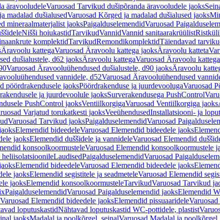
a äravooludele
Varuosad Tarvikud dušipõranda äravooludele jaoks
Sein
ja madalad dušialused
Varuosad Kõrged ja madalad dušialused jaoks
Min
d mineraalmaterjalist jaoks
Paigalduselemendid
Varuosad Paigalduselem
uššidele
Nišši hoiukastid
Tarvikud
Vannid
Vannid sanitaarakrüülist
Ristkül
einaankrute komplektid
Tarvikud
Remondikomplektid
Täiendavad tarvik
s
Äravoolu kattega
Varuosad Äravoolu kattega jaoks
Äravoolu katteta
Var
d dušialustele, d62 jaoks
Äravoolu kattega
Varuosad Äravoolu kattega
90
Varuosad Äravooluühendused dušialustele, d90 jaoks
Äravoolu katte
avooluühendused vannidele, d52
Varuosad Äravooluühendused vannide
d pöördrakendusele jaoks
Pöördrakenduse ja juurdevooluga
Varuosad Pö
akendusele ja juurdevoolule jaoks
Surverakendusega PushControl
Varu
ndusele PushControl jaoks
Ventiilkorgiga
Varuosad Ventiilkorgiga jaoks
ruosad Varjatud torukatkesti jaoks
Veeühendused
Installatsiooni- ja lop
kud
Varuosad Tarvikud jaoks
Paigalduselemendid
Varuosad Paigaldusele
jaoks
Elemendid bideedele
Varuosad Elemendid bideedele jaoks
Elemend
ele jaoks
Elemendid duššidele ja vannidele
Varuosad Elemendid duššide
mendid konsoolkoormustele
Varuosad Elemendid konsoolkoormustele j
heliisolatsioonile
Laudised
Paigalduselemendid
Varuosad Paigalduselem
jaoks
Elemendid bideedele
Varuosad Elemendid bideedele jaoks
Elemend
ele jaoks
Elemendid segistitele ja seadmetele
Varuosad Elemendid segisti
le jaoks
Elemendid konsoolkoormustele
Tarvikud
Varuosad Tarvikud ja
ix
Paigalduselemendid
Varuosad Paigalduselemendid jaoks
Elemendid WC
Varuosad Elemendid bideedele jaoks
Elemendid pissuaaridele
Varuosad 
avad loputuskastid
Nähtavad loputuskastid WC-pottidele, plastist
Varuos
inal jaoks
Madalal ja poolkõrgel, seinal
Varuosad Madalal ja poolkõrgel, 