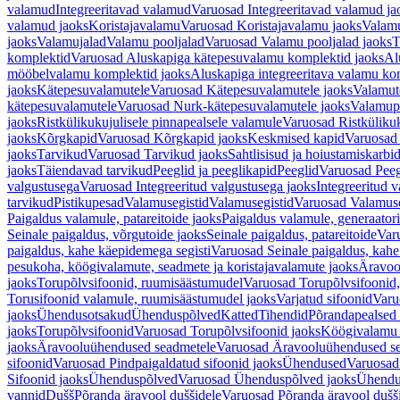
valamud
Integreeritavad valamud
Varuosad Integreeritavad valamud ja
valamud jaoks
Koristajavalamu
Varuosad Koristajavalamu jaoks
Valam
jaoks
Valamujalad
Valamu pooljalad
Varuosad Valamu pooljalad jaoks
T
komplektid
Varuosad Aluskapiga kätepesuvalamu komplektid jaoks
Al
mööbelvalamu komplektid jaoks
Aluskapiga integreeritava valamu ko
jaoks
Kätepesuvalamutele
Varuosad Kätepesuvalamutele jaoks
Valamut
kätepesuvalamutele
Varuosad Nurk-kätepesuvalamutele jaoks
Valamup
jaoks
Ristkülikukujulisele pinnapealsele valamule
Varuosad Ristkülikuk
jaoks
Kõrgkapid
Varuosad Kõrgkapid jaoks
Keskmised kapid
Varuosad
jaoks
Tarvikud
Varuosad Tarvikud jaoks
Sahtlisisud ja hoiustamiskarbi
jaoks
Täiendavad tarvikud
Peeglid ja peeglikapid
Peeglid
Varuosad Peeg
valgustusega
Varuosad Integreeritud valgustusega jaoks
Integreeritud v
tarvikud
Pistikupesad
Valamusegistid
Valamusegistid
Varuosad Valamuse
Paigaldus valamule, patareitoide jaoks
Paigaldus valamule, generaatori
Seinale paigaldus, võrgutoide jaoks
Seinale paigaldus, patareitoide
Varu
paigaldus, kahe käepidemega segisti
Varuosad Seinale paigaldus, kahe
pesukoha, köögivalamute, seadmete ja koristajavalamute jaoks
Äravoo
jaoks
Torupõlvsifoonid, ruumisäästumudel
Varuosad Torupõlvsifoonid,
Torusifoonid valamule, ruumisäästumudel jaoks
Varjatud sifoonid
Varu
jaoks
Ühendusotsakud
Ühenduspõlved
Katted
Tihendid
Põrandapealsed 
jaoks
Torupõlvsifoonid
Varuosad Torupõlvsifoonid jaoks
Köögivalamu
jaoks
Äravooluühendused seadmetele
Varuosad Äravooluühendused se
sifoonid
Varuosad Pindpaigaldatud sifoonid jaoks
Ühendused
Varuosad
Sifoonid jaoks
Ühenduspõlved
Varuosad Ühenduspõlved jaoks
Ühendu
vannid
Dušš
Põranda äravool duššidele
Varuosad Põranda äravool dušši