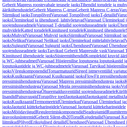
Geberit Mapress roostevabale terasele jaoks
Tihendid torudele ja muhv
äärikühendustele
Geberit Mapress C-teras
Geberit Mapress C-teras
Varu
Siirmikud jaoks
Torupõlved
Varuosad Torupõlved jaoks
T-detailid
Varuo
jaoks
Üleminekud ja ühendused, lahtivõetavad
Varuosad Üleminekud ja
soojendusseadmele
Varuosad T-detailid soojendusseadmele jaoks
Ühen
muhvidele
Katted torudele
Kinnitused torudele
Kinnitused ühendustele
jaoks
Muhvid
Varuosad Muhvid jaoks
Siirmikud
Varuosad Siirmikud ja
jaoks
Nelikud
Varuosad Nelikud jaoks
Üleminekud mittelahtivõetavad
V
jaoks
Sulgurid
Varuosad Sulgurid jaoks
Ühendused
Varuosad Ühenduse
soojendusseadmele jaoks
Tarvikud Geberit Mapressile vask
Varuosad T
Kinnitused ühendustele jaoks
Süsteemitihendid
Komplektid kruvid äär
ja WC-juhtseadmed
Varuosad Hügieenilise loputusega loputuskastid 
loputuskastidele ja WC-juhtseadmetele
Varuosad Tarvikud hügieenilis
jaoks
Võrgukomponendid
Toruarmatuurid
Sirged istmeventiilid varjat
jaoks
Kuulkraanid
Varuosad Kuulkraanid jaoks
FlowFit pressühendust
pressimisühendustega
Varuosad Mapress pressimisühendustega jaoks
K
pressimisühendustega
Varuosad Mepla pressimisühendustega jaoks
Vol
pressimisühendustega
Õhueemaldusventiilid soojendusseadmele
Kiirõh
lisandid
Paisuvuugid
Torupõlve toed
Jaotuskapid
Jaotuskapid metallist
Ja
jaoks
Kuulkraanid
Termomeetrid
Üleminekud
Varuosad Üleminekud ja
jaoks
Jaoturid küttekeharingidele
Varuosad Jaoturid küttekeharingidele
jaoks
Möödaviigud
Reguleerimiskomponendid
Seadeajamid
Ruumiterm
äravoolusüsteemid
Geberit Silent-db20
Torud
Kujudetailid
Varuosad Kuj
liitmikud
Põlved
Erikujulised detailid
Ühendused
Varuosad Ühendused 