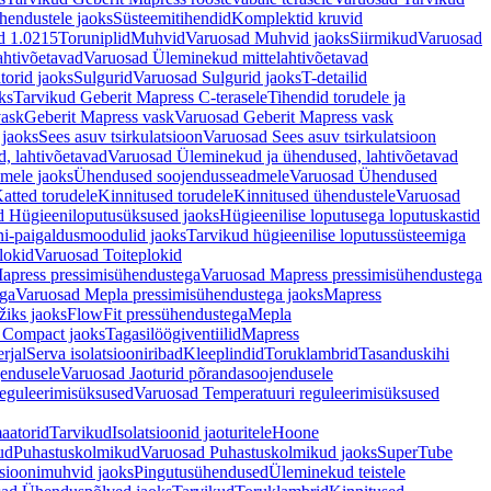
hendustele jaoks
Süsteemitihendid
Komplektid kruvid
d 1.0215
Toruniplid
Muhvid
Varuosad Muhvid jaoks
Siirmikud
Varuosad
ahtivõetavad
Varuosad Üleminekud mittelahtivõetavad
orid jaoks
Sulgurid
Varuosad Sulgurid jaoks
T-detailid
ks
Tarvikud Geberit Mapress C-terasele
Tihendid torudele ja
vask
Geberit Mapress vask
Varuosad Geberit Mapress vask
 jaoks
Sees asuv tsirkulatsioon
Varuosad Sees asuv tsirkulatsioon
, lahtivõetavad
Varuosad Üleminekud ja ühendused, lahtivõetavad
dmele jaoks
Ühendused soojendusseadmele
Varuosad Ühendused
atted torudele
Kinnitused torudele
Kinnitused ühendustele
Varuosad
d Hügieeniloputusüksused jaoks
Hügieenilise loputusega loputuskastid
i-paigaldusmoodulid jaoks
Tarvikud hügieenilise loputussüsteemiga
lokid
Varuosad Toiteplokid
apress pressimisühendustega
Varuosad Mapress pressimisühendustega
ega
Varuosad Mepla pressimisühendustega jaoks
Mapress
žiks jaoks
FlowFit pressühendustega
Mepla
 Compact jaoks
Tagasilöögiventiilid
Mapress
rjal
Serva isolatsiooniribad
Kleeplindid
Toruklambrid
Tasanduskihi
jendusele
Varuosad Jaoturid põrandasoojendusele
reguleerimisüksused
Varuosad Temperatuuri reguleerimisüksused
aatorid
Tarvikud
Isolatsioonid jaoturitele
Hoone
ud
Puhastuskolmikud
Varuosad Puhastuskolmikud jaoks
SuperTube
sioonimuhvid jaoks
Pingutusühendused
Üleminekud teistele