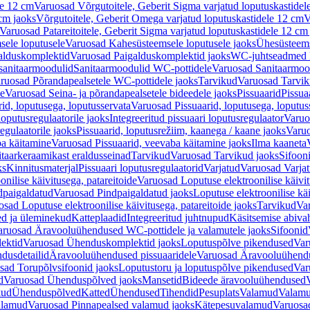
le 12 cm
Varuosad Võrgutoitele, Geberit Sigma varjatud loputuskastidel
 cm jaoks
Võrgutoitele, Geberit Omega varjatud loputuskastidele 12 cm
V
Varuosad Patareitoitele, Geberit Sigma varjatud loputuskastidele 12 cm
ele loputusele
Varuosad Kahesüsteemsele loputusele jaoks
Ühesüsteems
alduskomplektid
Varuosad Paigalduskomplektid jaoks
WC-juhtseadmed lo
sanitaarmoodulid
Sanitaarmoodulid WC-pottidele
Varuosad Sanitaarmoo
ruosad Põrandapealsetele WC-pottidele jaoks
Tarvikud
Varuosad Tarvik
le
Varuosad Seina- ja põrandapealsetele bideedele jaoks
Pissuaarid
Pissua
rid, loputusega, loputusservata
Varuosad Pissuaarid, loputusega, loputus
oputusregulaatorile jaoks
Integreeritud pissuaari loputusregulaator
Varuos
egulaatorile jaoks
Pissuaarid, loputusrežiim, kaanega / kaane jaoks
Varuo
ba käitamine
Varuosad Pissuaarid, veevaba käitamine jaoks
Ilma kaaneta
itaarkeraamikast eraldusseinad
Tarvikud
Varuosad Tarvikud jaoks
Sifooni
ks
Kinnitusmaterjal
Pissuaari loputusregulaatorid
Varjatud
Varuosad Varjat
onilise käivitusega, patareitoide
Varuosad Loputuse elektroonilise käivit
dpaigaldatud
Varuosad Pindpaigaldatud jaoks
Loputuse elektroonilise kä
sad Loputuse elektroonilise käivitusega, patareitoide jaoks
Tarvikud
Va
ed ja üleminekud
Katteplaadid
Integreeritud juhtnupud
Käsitsemise abiva
aruosad Äravooluühendused WC-pottidele ja valamutele jaoks
Sifoonid
ektid
Varuosad Ühenduskomplektid jaoks
Loputuspõlve pikendused
Var
dusdetailid
Äravooluühendused pissuaaridele
Varuosad Äravooluühendus
sad Torupõlvsifoonid jaoks
Loputustoru ja loputuspõlve pikendused
Var
d
Varuosad Ühenduspõlved jaoks
Mansetid
Bideede äravooluühendused
kud
Ühenduspõlved
Katted
Ühendused
Tihendid
Pesuplats
Valamud
Valam
alamud
Varuosad Pinnapealsed valamud jaoks
Kätepesuvalamud
Varuosa