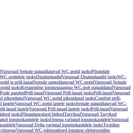
d
Varuosad Seinale paigaldatavad WC-potid jaoks
Põrandale
WC-pottidele jaoks
Disainplaadid
Varuosad Disainplaadid jaoks
WC-
tid ja prill-lauad
Seinale paigaldatavad WC-potid
Varuosad Seinale
potid jaoks
Keraamilise loputuspaagiga WC-pott paigaldatud
Varuosad
Peale pandud
Prill-lauad
Varuosad Prill-lauad jaoks
Prill-lauad
Varuosad
d pikendatud
Varuosad WC-potid pikendatud jaoks
Comfort prill-
 lastele
Varuosad WC-potid lastele jaoks
Seinale paigaldatavad WC-
rill-lauad lastele
Varuosad Prill-lauad lastele jaoks
Prill-lauad
Varuosad
ideed jaoks
Põrandapealsed bideed
Tarvikud
Varuosad Tarvikud
tud loputuskastidele jaoks
Omega varjatud loputuskastidele
Varuosad
kastidele
Varuosad Delta varjatud loputuskastidele jaoks
Twinline
ivitusega
Varuosad WC-juhtseadmed loputuse elektroonilise