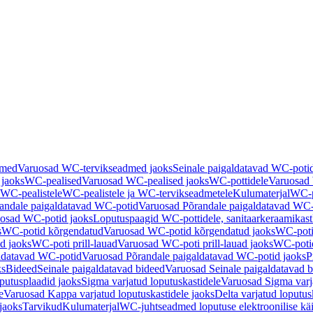
dmed
Varuosad WC-tervikseadmed jaoks
Seinale paigaldatavad WC-poti
 jaoks
WC-pealised
Varuosad WC-pealised jaoks
WC-pottidele
Varuosad 
WC-pealistele
WC-pealistele ja WC-tervikseadmetele
Kulumaterjal
WC-po
andale paigaldatavad WC-potid
Varuosad Põrandale paigaldatavad WC-
osad WC-potid jaoks
Loputuspaagid WC-pottidele, sanitaarkeraamikast
s
WC-potid kõrgendatud
Varuosad WC-potid kõrgendatud jaoks
WC-poti
ad jaoks
WC-poti prill-lauad
Varuosad WC-poti prill-lauad jaoks
WC-potid
ldatavad WC-potid
Varuosad Põrandale paigaldatavad WC-potid jaoks
P
ks
Bideed
Seinale paigaldatavad bideed
Varuosad Seinale paigaldatavad b
utusplaadid jaoks
Sigma varjatud loputuskastidele
Varuosad Sigma varja
e
Varuosad Kappa varjatud loputuskastidele jaoks
Delta varjatud loputus
jaoks
Tarvikud
Kulumaterjal
WC-juhtseadmed loputuse elektroonilise kä