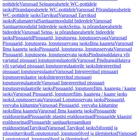
pottidele
Varuosad Seinapealsetele WC-pottidele
jaoks
Põrandapealsetele WC-pottidele
Varuosad Põrandapealsetele
WC-pottidele jaoks
Tarvikud
Varuosad Tarvikud
jaoks
Kulumaterjal
Sanitaarmoodulid bideedele
Varuosad
Sanitaarmoodulid bideedele jaoks
Seina- ja põrandapealsetele
bideedele
Varuosad Seina- ja põrandapealsetele bideedele
jaoks
Pissuaarid
Pissuaarid, loputusega, loputusservaga
Varuosad
Pissuaarid, loputusega, loputusservaga jaoks
Ilma kaaneta
Varuosad
Ilma kaaneta jaoks
Pissuaarid, loputusega, loputusservata
Varuosad
Pissuaarid, loputusega, loputusservata jaoks
Pindpaigaldatava või
varjatud pissuaari loputusregulaatorile
Varuosad Pindpaigaldatava
või varjatud pissuaari loputusregulaatorile jaoks
Integreeritud
pissuaari loputusregulaator
Varuosad Integreeritud pissuaari
loputusregulaator jaoks
Integreeritud pissuaari
loputusregulaatorile
Varuosad Integreeritud pissuaari
loputusregulaatorile jaoks
Pissuaarid, loputusrežiim, kaanega / kaane
jaoks
Varuosad Pissuaarid, loputusrežiim, kaanega / kaane jaoks
jaoks
Loputusservata
Varuosad Loputusservata jaoks
Pissuaarid,
veevaba käitamine
Varuosad Pissuaarid, veevaba käitamine
jaoks
Ilma kaaneta
Varuosad Ilma kaaneta jaoks
Pissuaaride
eraldusseinad
Pissuaaride plastist eraldusseinad
Pissuaaride klaasist
eraldusseinad
Pissuaaride sanitaarkeraamikast
eraldusseinad
Tarvikud
Varuosad Tarvikud jaoks
Sifoonid ja
sifoonitarvikud
Loputustorud, loputuspõlved ja üleminekud
Varuosad
Loputustorud, loputuspõlved ja üleminekud