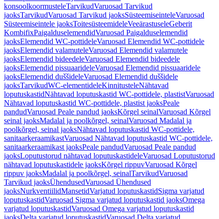
konsoolkoormustele
Tarvikud
Varuosad Tarvikud
jaoks
Tarvikud
Varuosad Tarvikud jaoks
Süsteemiseintele
Varuosad
Süsteemiseintele jaoks
Toitesüsteemidele
Veeärastusele
Geberit
Kombifix
Paigalduselemendid
Varuosad Paigalduselemendid
jaoks
Elemendid WC-pottidele
Varuosad Elemendid WC-pottidele
jaoks
Elemendid valamutele
Varuosad Elemendid valamutele
jaoks
Elemendid bideedele
Varuosad Elemendid bideedele
jaoks
Elemendid pissuaaridele
Varuosad Elemendid pissuaaridele
jaoks
Elemendid duššidele
Varuosad Elemendid duššidele
jaoks
Tarvikud
WC-elementidele
Kinnitustele
Nähtavad
loputuskastid
Nähtavad loputuskastid WC-pottidele, plastist
Varuosad
Nähtavad loputuskastid WC-pottidele, plastist jaoks
Peale
pandud
Varuosad Peale pandud jaoks
Kõrgel seinal
Varuosad Kõrgel
seinal jaoks
Madalal ja poolkõrgel, seinal
Varuosad Madalal ja
poolkõrgel, seinal jaoks
Nähtavad loputuskastid WC-pottidele,
sanitaarkeraamikast
Varuosad Nähtavad loputuskastid WC-pottidele,
sanitaarkeraamikast jaoks
Peale pandud
Varuosad Peale pandud
jaoks
Loputustorud nähtavad loputuskastidele
Varuosad Loputustorud
nähtavad loputuskastidele jaoks
Kõrgel rippuv
Varuosad Kõrgel
rippuv jaoks
Madalal ja poolkõrgel, seinal
Tarvikud
Varuosad
Tarvikud jaoks
Ühendused
Varuosad Ühendused
jaoks
Nurkventiilid
Mansetid
Varjatud loputuskastid
Sigma varjatud
loputuskastid
Varuosad Sigma varjatud loputuskastid jaoks
Omega
varjatud loputuskastid
Varuosad Omega varjatud loputuskastid
jaoks
Delta varjatud loputuskastid
Varuosad Delta varjatud