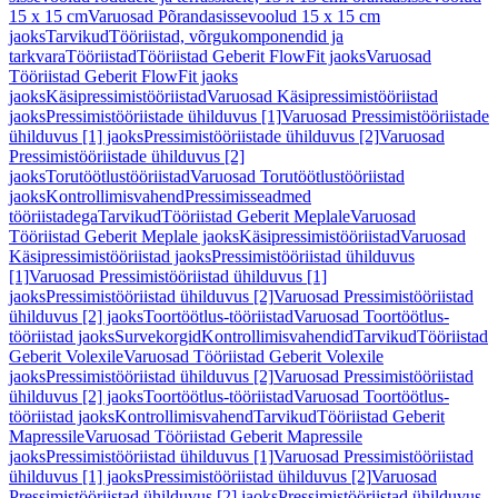
15 x 15 cm
Varuosad Põrandasissevoolud 15 x 15 cm
jaoks
Tarvikud
Tööriistad, võrgukomponendid ja
tarkvara
Tööriistad
Tööriistad Geberit FlowFit jaoks
Varuosad
Tööriistad Geberit FlowFit jaoks
jaoks
Käsipressimistööriistad
Varuosad Käsipressimistööriistad
jaoks
Pressimistööriistade ühilduvus [1]
Varuosad Pressimistööriistade
ühilduvus [1] jaoks
Pressimistööriistade ühilduvus [2]
Varuosad
Pressimistööriistade ühilduvus [2]
jaoks
Torutöötlustööriistad
Varuosad Torutöötlustööriistad
jaoks
Kontrollimisvahend
Pressimisseadmed
tööriistadega
Tarvikud
Tööriistad Geberit Meplale
Varuosad
Tööriistad Geberit Meplale jaoks
Käsipressimistööriistad
Varuosad
Käsipressimistööriistad jaoks
Pressimistööriistad ühilduvus
[1]
Varuosad Pressimistööriistad ühilduvus [1]
jaoks
Pressimistööriistad ühilduvus [2]
Varuosad Pressimistööriistad
ühilduvus [2] jaoks
Toortöötlus-tööriistad
Varuosad Toortöötlus-
tööriistad jaoks
Survekorgid
Kontrollimisvahendid
Tarvikud
Tööriistad
Geberit Volexile
Varuosad Tööriistad Geberit Volexile
jaoks
Pressimistööriistad ühilduvus [2]
Varuosad Pressimistööriistad
ühilduvus [2] jaoks
Toortöötlus-tööriistad
Varuosad Toortöötlus-
tööriistad jaoks
Kontrollimisvahend
Tarvikud
Tööriistad Geberit
Mapressile
Varuosad Tööriistad Geberit Mapressile
jaoks
Pressimistööriistad ühilduvus [1]
Varuosad Pressimistööriistad
ühilduvus [1] jaoks
Pressimistööriistad ühilduvus [2]
Varuosad
Pressimistööriistad ühilduvus [2] jaoks
Pressimistööriistad ühilduvus