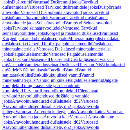
jaoks
Duširennid
Varuosad Duširennid jaoks
Tarvikud
duširennidele
Varuosad Tarvikud duširennidele jaoks
Dušipõranda
äravoolud
Varuosad Dušipõranda äravoolud jaoks
Tarvikud
dušipõranda äravooludele
Varuosad Tarvikud dušipõranda
äravooludele jaoks
Seinaäravoolud
Varuosad Seinaäravoolud
jaoks
Tarvikud seinaäravooludele
Varuosad Tarvikud
seinaäravooludele jaoks
Kõrged ja madalad dušialused
Varuosad
Kõrged ja madalad dušialused jaoks
Mineraalmaterjalist madalad
dušialused ja Geberit Duofix paigalduselemendid
Dušialused
mineraalmaterjalist
Varuosad Dušialused mineraalmaterjalist
jaoks
Paigalduselemendid
Varuosad Paigalduselemendid
jaoks
Tarvikud
Dušiseinad
Dušiseinad
Duši külgseinad walk-in
duššiseinale
Vannieraldusseinad
Dušiuksed
Tarvikud
Nišši hoiukastid
duššidele
Nišši hoiukastid
Tarvikud
Vannid
Vannid
sanitaarakrüülist
Ristkülikukujulised vannid
Vannid
mineraalmaterjalist
Vannid imikutele
Paigalduselemendid
Jalgade
komplektid ning traaversite ja seinaankrute
komplektid
Tarvikud
Remondikomplektid
Täiendavad
tarvikud
Äravooluühendused duššide ja vannide
jaoks
Äravooluühendused dušialustele, d52
Varuosad
Äravooluühendused dušialustele, d52 jaoks
Äravoolu
kattega
Varuosad Äravoolu kattega jaoks
Äravoolu katteta
Varuosad
Äravoolu katteta jaoks
Äravoolu kate
Varuosad Äravoolu kate
jaoks
Äravooluühendused dušialustele, d62
Varuosad
Äravooluühendused dušialustele, d62 jaoks
Äravoolu