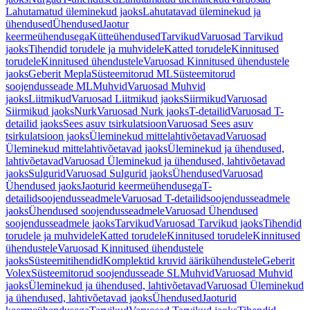
Lahutamatud üleminekud jaoks
Lahutatavad üleminekud ja
ühendused
Ühendused
Jaotur
keermeühendusega
Kütteühendused
Tarvikud
Varuosad Tarvikud
jaoks
Tihendid torudele ja muhvidele
Katted torudele
Kinnitused
torudele
Kinnitused ühendustele
Varuosad Kinnitused ühendustele
jaoks
Geberit Mepla
Süsteemitorud ML
Süsteemitorud
soojendusseade ML
Muhvid
Varuosad Muhvid
jaoks
Liitmikud
Varuosad Liitmikud jaoks
Siirmikud
Varuosad
Siirmikud jaoks
Nurk
Varuosad Nurk jaoks
T-detailid
Varuosad T-
detailid jaoks
Sees asuv tsirkulatsioon
Varuosad Sees asuv
tsirkulatsioon jaoks
Üleminekud mittelahtivõetavad
Varuosad
Üleminekud mittelahtivõetavad jaoks
Üleminekud ja ühendused,
lahtivõetavad
Varuosad Üleminekud ja ühendused, lahtivõetavad
jaoks
Sulgurid
Varuosad Sulgurid jaoks
Ühendused
Varuosad
Ühendused jaoks
Jaoturid keermeühendusega
T-
detailidsoojendusseadmele
Varuosad T-detailidsoojendusseadmele
jaoks
Ühendused soojendusseadmele
Varuosad Ühendused
soojendusseadmele jaoks
Tarvikud
Varuosad Tarvikud jaoks
Tihendid
torudele ja muhvidele
Katted torudele
Kinnitused torudele
Kinnitused
ühendustele
Varuosad Kinnitused ühendustele
jaoks
Süsteemitihendid
Komplektid kruvid äärikühendustele
Geberit
Volex
Süsteemitorud soojendusseade SL
Muhvid
Varuosad Muhvid
jaoks
Üleminekud ja ühendused, lahtivõetavad
Varuosad Üleminekud
ja ühendused, lahtivõetavad jaoks
Ühendused
Jaoturid