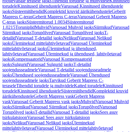
roostevabale terasele jaoks
Tihendid torudele ja muhvidele
Kinnitused
torudele
Kinnitused ühendustele
Varuosad Kinnitused ühendustele
jaoks
Süsteemitihendid
Komplektid kruvid äärikühendustele
Geberit
Mapress C-teras
Geberit Mapress C-teras
Varuosad Geberit Mapress
C-teras jaoks
Süsteemitorud 1.0034
Süsteemitorud
1.0215
Toruniplid
Muhvid
Varuosad Muhvid jaoks
Siirmikud
Varuosad
Siirmikud jaoks
Torupõlved
Varuosad Torupõlved jaoks
T-
detailid
Varuosad T-detailid jaoks
Nelikud
Varuosad Nelikud
jaoks
Üleminekud mittelahtivõetavad
Varuosad Üleminekud
mittelahtivõetavad jaoks
Üleminekud ja ühendused,
lahtivõetavad
Varuosad Üleminekud ja ühendused, lahtivõetavad
jaoks
Kompensaatorid
Varuosad Kompensaatorid
jaoks
Sulgurid
Varuosad Sulgurid jaoks
T-detailid
soojendusseadmele
Varuosad T-detailid soojendusseadmele
jaoks
Ühendused soojendusseadmele
Varuosad Ühendused
soojendusseadmele jaoks
Tarvikud Geberit Mapress C-
terasele
Tihendid torudele ja muhvidele
Katted torudele
Kinnitused
torudele
Kinnitused ühendustele
Süsteemitihendid
Komplektid kruvid
äärikühendustele
Geberit Mapress vask
Geberit Mapress
vask
Varuosad Geberit Mapress vask jaoks
Muhvid
Varuosad Muhvid
jaoks
Siirmikud
Varuosad Siirmikud jaoks
Torupõlved
Varuosad
Torupõlved jaoks
T-detailid
Varuosad T-detailid jaoks
Sees asuv
tsirkulatsioon
Varuosad Sees asuv tsirkulatsioon
jaoks
Nelikud
Varuosad Nelikud jaoks
Üleminekud
mittelahtivõetavad
Varuosad Üleminekud mittelahtivõetavad