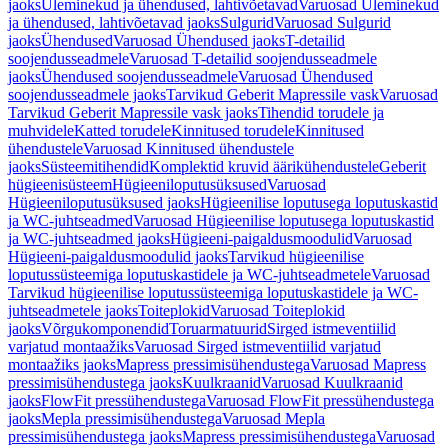
jaoks
Üleminekud ja ühendused, lahtivõetavad
Varuosad Üleminekud
ja ühendused, lahtivõetavad jaoks
Sulgurid
Varuosad Sulgurid
jaoks
Ühendused
Varuosad Ühendused jaoks
T-detailid
soojendusseadmele
Varuosad T-detailid soojendusseadmele
jaoks
Ühendused soojendusseadmele
Varuosad Ühendused
soojendusseadmele jaoks
Tarvikud Geberit Mapressile vask
Varuosad
Tarvikud Geberit Mapressile vask jaoks
Tihendid torudele ja
muhvidele
Katted torudele
Kinnitused torudele
Kinnitused
ühendustele
Varuosad Kinnitused ühendustele
jaoks
Süsteemitihendid
Komplektid kruvid äärikühendustele
Geberit
hügieenisüsteem
Hügieeniloputusüksused
Varuosad
Hügieeniloputusüksused jaoks
Hügieenilise loputusega loputuskastid
ja WC-juhtseadmed
Varuosad Hügieenilise loputusega loputuskastid
ja WC-juhtseadmed jaoks
Hügieeni-paigaldusmoodulid
Varuosad
Hügieeni-paigaldusmoodulid jaoks
Tarvikud hügieenilise
loputussüsteemiga loputuskastidele ja WC-juhtseadmetele
Varuosad
Tarvikud hügieenilise loputussüsteemiga loputuskastidele ja WC-
juhtseadmetele jaoks
Toiteplokid
Varuosad Toiteplokid
jaoks
Võrgukomponendid
Toruarmatuurid
Sirged istmeventiilid
varjatud montaažiks
Varuosad Sirged istmeventiilid varjatud
montaažiks jaoks
Mapress pressimisühendustega
Varuosad Mapress
pressimisühendustega jaoks
Kuulkraanid
Varuosad Kuulkraanid
jaoks
FlowFit pressühendustega
Varuosad FlowFit pressühendustega
jaoks
Mepla pressimisühendustega
Varuosad Mepla
pressimisühendustega jaoks
Mapress pressimisühendustega
Varuosad