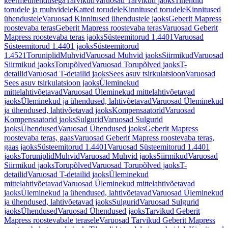
keermeühendusega
Tarvikud
Varuosad Tarvikud jaoks
Tihendid
torudele ja muhvidele
Katted torudele
Kinnitused torudele
Kinnitused
ühendustele
Varuosad Kinnitused ühendustele jaoks
Geberit Mapress
roostevaba teras
Geberit Mapress roostevaba teras
Varuosad Geberit
Mapress roostevaba teras jaoks
Süsteemitorud 1.4401
Varuosad
Süsteemitorud 1.4401 jaoks
Süsteemitorud
1.4521
Toruniplid
Muhvid
Varuosad Muhvid jaoks
Siirmikud
Varuosad
Siirmikud jaoks
Torupõlved
Varuosad Torupõlved jaoks
T-
detailid
Varuosad T-detailid jaoks
Sees asuv tsirkulatsioon
Varuosad
Sees asuv tsirkulatsioon jaoks
Üleminekud
mittelahtivõetavad
Varuosad Üleminekud mittelahtivõetavad
jaoks
Üleminekud ja ühendused, lahtivõetavad
Varuosad Üleminekud
ja ühendused, lahtivõetavad jaoks
Kompensaatorid
Varuosad
Kompensaatorid jaoks
Sulgurid
Varuosad Sulgurid
jaoks
Ühendused
Varuosad Ühendused jaoks
Geberit Mapress
roostevaba teras, gaas
Varuosad Geberit Mapress roostevaba teras,
gaas jaoks
Süsteemitorud 1.4401
Varuosad Süsteemitorud 1.4401
jaoks
Toruniplid
Muhvid
Varuosad Muhvid jaoks
Siirmikud
Varuosad
Siirmikud jaoks
Torupõlved
Varuosad Torupõlved jaoks
T-
detailid
Varuosad T-detailid jaoks
Üleminekud
mittelahtivõetavad
Varuosad Üleminekud mittelahtivõetavad
jaoks
Üleminekud ja ühendused, lahtivõetavad
Varuosad Üleminekud
ja ühendused, lahtivõetavad jaoks
Sulgurid
Varuosad Sulgurid
jaoks
Ühendused
Varuosad Ühendused jaoks
Tarvikud Geberit
Mapress roostevabale terasele
Varuosad Tarvikud Geberit Mapress