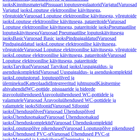
jaoks
Kinnitusmaterjal
Pissuaari loputusregulaatorid
Varjatud
Varuosad
Varjatud jaoks
Loputuse elektroonilise käivitusega,
võrgutoide
Varuosad Loputuse elektroonilise käivitusega, võrgutoide
jaoks
Loputuse elektroonilise käivitusega, patareitoide
Varuosad
Loputuse elektroonilise käivitusega, patareitoide jaoks
Pneumaatilise
loputuskäivitusega
Varuosad Pneumaatilise loputuskäivitusega
jaoks
Basic
Varuosad Basic jaoks
Pindpaigaldatud
Varuosad
Pindpaigaldatud jaoks
Loputuse elektroonilise käivitusega,
võrgutoide
Varuosad Loputuse elektroonilise käivitusega, võrgutoide
jaoks
Loputuse elektroonilise käivitusega, patareitoide
Varuosad
Loputuse elektroonilise käivitusega, patareitoide
jaoks
Tarvikud
Varuosad Tarvikud jaoks
Uuspaigaldus- ja
asenduskomplektid
Varuosad Uuspaigaldus- ja asenduskomplektid
jaoks
Loputustorud, loputuspõlved ja
üleminekud
Katteplaadid
Integreeritud juhtnupud
Käsitsemise
abivahendid
WC-pottide, pissuaaride ja bideede
äravooluühendused
Äravooluühendused WC-pottidele ja
valamutele
Varuosad Äravooluühendused WC-pottidele ja
valamutele jaoks
Sifoonid
Varuosad Sifoonid
jaoks
Ühenduspõlved
Varuosad Ühenduspõlved
jaoks
Ühendusotsakud
Varuosad Ühendusotsakud
jaoks
Ühenduskomplektid
Varuosad Ühenduskomplektid
jaoks
Loputuspõlve pikendused
Varuosad Loputuspõlve pikendused
jaoks
Ühendused PVC-st
Varuosad Ühendused PVC-st
jaoks
Mansetid ja kattekübarad
Ülemineku- ja