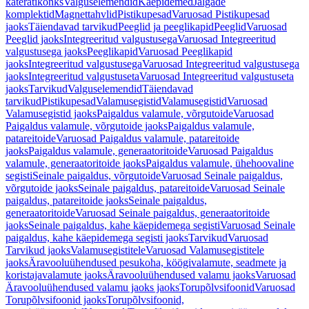
käterätikonks
Valguselemendid
Käepidemed
Jalgade
komplektid
Magnettahvlid
Pistikupesad
Varuosad Pistikupesad
jaoks
Täiendavad tarvikud
Peeglid ja peeglikapid
Peeglid
Varuosad
Peeglid jaoks
Integreeritud valgustusega
Varuosad Integreeritud
valgustusega jaoks
Peeglikapid
Varuosad Peeglikapid
jaoks
Integreeritud valgustusega
Varuosad Integreeritud valgustusega
jaoks
Integreeritud valgustuseta
Varuosad Integreeritud valgustuseta
jaoks
Tarvikud
Valguselemendid
Täiendavad
tarvikud
Pistikupesad
Valamusegistid
Valamusegistid
Varuosad
Valamusegistid jaoks
Paigaldus valamule, võrgutoide
Varuosad
Paigaldus valamule, võrgutoide jaoks
Paigaldus valamule,
patareitoide
Varuosad Paigaldus valamule, patareitoide
jaoks
Paigaldus valamule, generaatoritoide
Varuosad Paigaldus
valamule, generaatoritoide jaoks
Paigaldus valamule, ühehoovaline
segisti
Seinale paigaldus, võrgutoide
Varuosad Seinale paigaldus,
võrgutoide jaoks
Seinale paigaldus, patareitoide
Varuosad Seinale
paigaldus, patareitoide jaoks
Seinale paigaldus,
generaatoritoide
Varuosad Seinale paigaldus, generaatoritoide
jaoks
Seinale paigaldus, kahe käepidemega segisti
Varuosad Seinale
paigaldus, kahe käepidemega segisti jaoks
Tarvikud
Varuosad
Tarvikud jaoks
Valamusegistitele
Varuosad Valamusegistitele
jaoks
Äravooluühendused pesukoha, köögivalamute, seadmete ja
koristajavalamute jaoks
Äravooluühendused valamu jaoks
Varuosad
Äravooluühendused valamu jaoks jaoks
Torupõlvsifoonid
Varuosad
Torupõlvsifoonid jaoks
Torupõlvsifoonid,