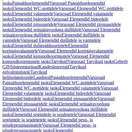
jaoks
Paigalduselemendid
Varuosad Paigalduselemendid
jaoks
Elemendid WC-pottidele
Varuosad Elemendid WC-pottidele
jaoks
Elemendid valamutele
Varuosad Elemendid valamutele
jaoks
Elemendid bideedele
Varuosad Elemendid bideedele
jaoks
Elemendid pissuaaridele
Varuosad Elemendid pissuaaridele
jaoks
Elemendid seinaäravooluga duššidele
Varuosad Elemendid
seinaäravooluga duššidele jaoks
Elemendid duššidele ja
vannidele
Varuosad Elemendid duššidele ja vannidele
jaoks
Elemendid dušieraldusseintele
Elemendid
koristajavalamutele
Varuosad Elemendid koristajavalamutele
jaoks
Elemendid konsoolkoormustele
Varuosad Elemendid
konsoolkoormustele jaoks
Tarvikud
Varuosad Tarvikud jaoks
Geberit
GIS
Süsteemiseinad
Kandesüsteemid
Tarvikud
eelvalmististele
Tarvikud
heliisolatsioonile
Laudised
Paigalduselemendid
Varuosad
Paigalduselemendid jaoks
Elemendid WC-pottidele
Varuosad
Elemendid WC-pottidele jaoks
Elemendid valamutele
Varuosad
Elemendid valamutele jaoks
Elemendid bideedele
Varuosad
Elemendid bideedele jaoks
Elemendid pissuaaridele
Varuosad
Elemendid pissuaaridele jaoks
Elemendid seinaäravooluga
duššidele
Varuosad Elemendid seinaäravooluga duššidele
jaoks
Elemendid segistitele ja seadmetele
Varuosad Elemendid
segistitele ja seadmetele jaoks
Elemendid pesu- ja
nõudepesumasinatele
Varuosad Elemendid pesu- ja
nõudepesumasinatele jaoks
Elemendid