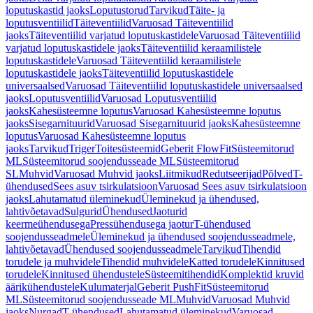
loputuskastid jaoks
Loputustorud
Tarvikud
Täite- ja
loputusventiilid
Täiteventiilid
Varuosad Täiteventiilid
jaoks
Täiteventiilid varjatud loputuskastidele
Varuosad Täiteventiilid
varjatud loputuskastidele jaoks
Täiteventiilid keraamilistele
loputuskastidele
Varuosad Täiteventiilid keraamilistele
loputuskastidele jaoks
Täiteventiilid loputuskastidele
universaalsed
Varuosad Täiteventiilid loputuskastidele universaalsed
jaoks
Loputusventiilid
Varuosad Loputusventiilid
jaoks
Kahesüsteemne loputus
Varuosad Kahesüsteemne loputus
jaoks
Sisegarnituurid
Varuosad Sisegarnituurid jaoks
Kahesüsteemne
loputus
Varuosad Kahesüsteemne loputus
jaoks
Tarvikud
Triger
Toitesüsteemid
Geberit FlowFit
Süsteemitorud
ML
Süsteemitorud soojendusseade ML
Süsteemitorud
SL
Muhvid
Varuosad Muhvid jaoks
Liitmikud
Redutseerijad
Põlved
T-
ühendused
Sees asuv tsirkulatsioon
Varuosad Sees asuv tsirkulatsioon
jaoks
Lahutamatud üleminekud
Üleminekud ja ühendused,
lahtivõetavad
Sulgurid
Ühendused
Jaoturid
keermeühendusega
Pressühendusega jaotur
T-ühendused
soojendusseadmele
Üleminekud ja ühendused soojendusseadmele,
lahtivõetavad
Ühendused soojendusseadmele
Tarvikud
Tihendid
torudele ja muhvidele
Tihendid muhvidele
Katted torudele
Kinnitused
torudele
Kinnitused ühendustele
Süsteemitihendid
Komplektid kruvid
äärikühendustele
Kulumaterjal
Geberit PushFit
Süsteemitorud
ML
Süsteemitorud soojendusseade ML
Muhvid
Varuosad Muhvid
jaoks
Nurgad
T-ühendused
Lahutamatud üleminekud
Varuosad