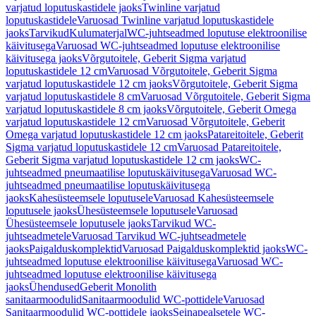
varjatud loputuskastidele jaoks
Twinline varjatud
loputuskastidele
Varuosad Twinline varjatud loputuskastidele
jaoks
Tarvikud
Kulumaterjal
WC-juhtseadmed loputuse elektroonilise
käivitusega
Varuosad WC-juhtseadmed loputuse elektroonilise
käivitusega jaoks
Võrgutoitele, Geberit Sigma varjatud
loputuskastidele 12 cm
Varuosad Võrgutoitele, Geberit Sigma
varjatud loputuskastidele 12 cm jaoks
Võrgutoitele, Geberit Sigma
varjatud loputuskastidele 8 cm
Varuosad Võrgutoitele, Geberit Sigma
varjatud loputuskastidele 8 cm jaoks
Võrgutoitele, Geberit Omega
varjatud loputuskastidele 12 cm
Varuosad Võrgutoitele, Geberit
Omega varjatud loputuskastidele 12 cm jaoks
Patareitoitele, Geberit
Sigma varjatud loputuskastidele 12 cm
Varuosad Patareitoitele,
Geberit Sigma varjatud loputuskastidele 12 cm jaoks
WC-
juhtseadmed pneumaatilise loputuskäivitusega
Varuosad WC-
juhtseadmed pneumaatilise loputuskäivitusega
jaoks
Kahesüsteemsele loputusele
Varuosad Kahesüsteemsele
loputusele jaoks
Ühesüsteemsele loputusele
Varuosad
Ühesüsteemsele loputusele jaoks
Tarvikud WC-
juhtseadmetele
Varuosad Tarvikud WC-juhtseadmetele
jaoks
Paigalduskomplektid
Varuosad Paigalduskomplektid jaoks
WC-
juhtseadmed loputuse elektroonilise käivitusega
Varuosad WC-
juhtseadmed loputuse elektroonilise käivitusega
jaoks
Ühendused
Geberit Monolith
sanitaarmoodulid
Sanitaarmoodulid WC-pottidele
Varuosad
Sanitaarmoodulid WC-pottidele jaoks
Seinapealsetele WC-