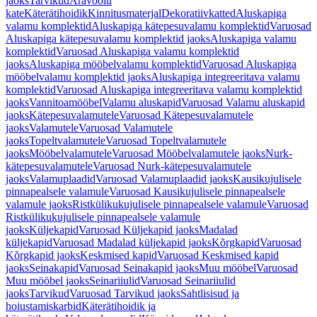
jaoks
Tarvikud
Äravoolu
kate
Käterätihoidik
Kinnitusmaterjal
Dekoratiivkatted
Aluskapiga
valamu komplektid
Aluskapiga kätepesuvalamu komplektid
Varuosad
Aluskapiga kätepesuvalamu komplektid jaoks
Aluskapiga valamu
komplektid
Varuosad Aluskapiga valamu komplektid
jaoks
Aluskapiga mööbelvalamu komplektid
Varuosad Aluskapiga
mööbelvalamu komplektid jaoks
Aluskapiga integreeritava valamu
komplektid
Varuosad Aluskapiga integreeritava valamu komplektid
jaoks
Vannitoamööbel
Valamu aluskapid
Varuosad Valamu aluskapid
jaoks
Kätepesuvalamutele
Varuosad Kätepesuvalamutele
jaoks
Valamutele
Varuosad Valamutele
jaoks
Topeltvalamutele
Varuosad Topeltvalamutele
jaoks
Mööbelvalamutele
Varuosad Mööbelvalamutele jaoks
Nurk-
kätepesuvalamutele
Varuosad Nurk-kätepesuvalamutele
jaoks
Valamuplaadid
Varuosad Valamuplaadid jaoks
Kausikujulisele
pinnapealsele valamule
Varuosad Kausikujulisele pinnapealsele
valamule jaoks
Ristkülikukujulisele pinnapealsele valamule
Varuosad
Ristkülikukujulisele pinnapealsele valamule
jaoks
Küljekapid
Varuosad Küljekapid jaoks
Madalad
küljekapid
Varuosad Madalad küljekapid jaoks
Kõrgkapid
Varuosad
Kõrgkapid jaoks
Keskmised kapid
Varuosad Keskmised kapid
jaoks
Seinakapid
Varuosad Seinakapid jaoks
Muu mööbel
Varuosad
Muu mööbel jaoks
Seinariiulid
Varuosad Seinariiulid
jaoks
Tarvikud
Varuosad Tarvikud jaoks
Sahtlisisud ja
hoiustamiskarbid
Käterätihoidik ja