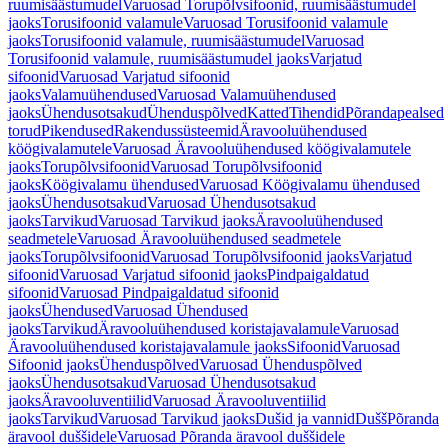
ruumisäästumudel
Varuosad Torupõlvsifoonid, ruumisäästumudel
jaoks
Torusifoonid valamule
Varuosad Torusifoonid valamule
jaoks
Torusifoonid valamule, ruumisäästumudel
Varuosad
Torusifoonid valamule, ruumisäästumudel jaoks
Varjatud
sifoonid
Varuosad Varjatud sifoonid
jaoks
Valamuühendused
Varuosad Valamuühendused
jaoks
Ühendusotsakud
Ühenduspõlved
Katted
Tihendid
Põrandapealsed
torud
Pikendused
Rakendussüsteemid
Äravooluühendused
köögivalamutele
Varuosad Äravooluühendused köögivalamutele
jaoks
Torupõlvsifoonid
Varuosad Torupõlvsifoonid
jaoks
Köögivalamu ühendused
Varuosad Köögivalamu ühendused
jaoks
Ühendusotsakud
Varuosad Ühendusotsakud
jaoks
Tarvikud
Varuosad Tarvikud jaoks
Äravooluühendused
seadmetele
Varuosad Äravooluühendused seadmetele
jaoks
Torupõlvsifoonid
Varuosad Torupõlvsifoonid jaoks
Varjatud
sifoonid
Varuosad Varjatud sifoonid jaoks
Pindpaigaldatud
sifoonid
Varuosad Pindpaigaldatud sifoonid
jaoks
Ühendused
Varuosad Ühendused
jaoks
Tarvikud
Äravooluühendused koristajavalamule
Varuosad
Äravooluühendused koristajavalamule jaoks
Sifoonid
Varuosad
Sifoonid jaoks
Ühenduspõlved
Varuosad Ühenduspõlved
jaoks
Ühendusotsakud
Varuosad Ühendusotsakud
jaoks
Äravooluventiilid
Varuosad Äravooluventiilid
jaoks
Tarvikud
Varuosad Tarvikud jaoks
Dušid ja vannid
Dušš
Põranda
äravool duššidele
Varuosad Põranda äravool duššidele