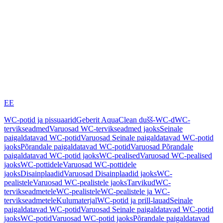
EE
WC-potid ja pissuaarid
Geberit AquaClean dušš-WC-d
WC-
tervikseadmed
Varuosad WC-tervikseadmed jaoks
Seinale
paigaldatavad WC-potid
Varuosad Seinale paigaldatavad WC-potid
jaoks
Põrandale paigaldatavad WC-potid
Varuosad Põrandale
paigaldatavad WC-potid jaoks
WC-pealised
Varuosad WC-pealised
jaoks
WC-pottidele
Varuosad WC-pottidele
jaoks
Disainplaadid
Varuosad Disainplaadid jaoks
WC-
pealistele
Varuosad WC-pealistele jaoks
Tarvikud
WC-
tervikseadmetele
WC-pealistele
WC-pealistele ja WC-
tervikseadmetele
Kulumaterjal
WC-potid ja prill-lauad
Seinale
paigaldatavad WC-potid
Varuosad Seinale paigaldatavad WC-potid
jaoks
WC-potid
Varuosad WC-potid jaoks
Põrandale paigaldatavad