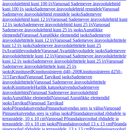
äravoolulehtrid kuni 100 l/s
Varuosad Sademevee äravoolulehtrid
kuni 100 l/s jaoks
Sademevee äravoolulehtrid rennidele
Varuosad
Sademevee äravoolulehtrid rennidele jaoks
Sademevee
äravoolulehtrid kuni 12 l/s
Varuosad Sademevee äravoolulehtrid kuni
12 l/s jaoks
Sademevee äravoolulehtrid kuni 25 l/s
Varuosad
Sademevee äravoolulehtrid kuni 25 l/s jaoks
Aurutõkke
elemendid
Varuosad Aurutõkke elemendid jaoks
Sademevee
äravoolulehtritele kuni 12 l/s
Varuosad Sademevee äravoolulehtritele
kuni 12 l/s jaoks
Sademevee äravoolulehtritele kuni 25
l/s
Avariiülevooludele
Varuosad Avariiülevooludele jaoks
Sademevee
äravoolulehtritele kuni 12 l/s
Varuosad Sademevee äravoolulehtritele
kuni 12 l/s jaoks
Sademevee äravoolulehtritele kuni 25 l/s
Varuosad
Sademevee äravoolulehtritele kuni 25 l/s
jaoks
Kinnitused
Kinnitussüsteem d40–200
Kinnitussüsteem d250–
315
Tarvikud
Varuosad Tarvikud jaoks
Sademevee
äravoolulehtritele
Varuosad Sademevee äravoolulehtritele
jaoks
Kinnitustele
Harilik katusekuivendus
Sademevee
äravoolulehtrid
Varuosad Sademevee äravoolulehtrid
jaoks
Aurutõkke elemendid
Varuosad Aurutõkke elemendid
jaoks
Tarvikud
Varuosad Tarvikud
jaoks
Põrandakuivendus
Pinnasekuivendus sees ja väljas
Varuosad
Pinnasekuivendus sees ja väljas jaoks
Põrandaäravoolud rõdudele ja
terrassidele, 10 x 10 cm
Varuosad Põrandaäravoolud rõdudele ja
terrassidele, 10 x 10 cm jaoks
Põrandaäravoolud 13 x 13 cm
Põranda
sissevoolud rõdudele ja terrassidele, 13 x 13 cm
Põrandasissevoolud