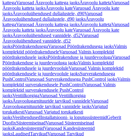
kattega
Varuosad Äravoolu kattega jaoks
Äravoolu katteta
Varuosad
Äravoolu katteta jaoks
Äravoolu kate
Varuosad Äravoolu kate
jaoks
Äravooluühendused dušialustele, d90
Varuosad
Äravooluühendused dušialustele, d90 jaoks
Äravoolu
kattega
Varuosad Äravoolu kattega jaoks
Äravoolu katteta
Varuosad
Äravoolu katteta jaoks
Äravoolu kate
Varuosad Äravoolu kate
jaoks
Äravooluühendused vannidele, d52
Varuosad
Äravooluühendused vannidele, d52
jaoks
Pöördrakendusega
Varuosad Pöördrakendusega jaoks
Valmis
komplektid pöördrakendusele
Varuosad Valmis komplektid
pöördrakendusele jaoks
Pöördrakenduse ja juurdevooluga
Varuosad
Pöördrakenduse ja juurdevooluga jaoks
Valmis komplektid
pöördrakendusele ja juurdevoolule
Varuosad Valmis komplektid
pöördrakendusele ja juurdevoolule jaoks
Surverakendusega
PushControl
Varuosad Surverakendusega PushControl jaoks
Valmis
komplektid surverakendusele PushControl
Varuosad Valmis
komplektid surverakendusele PushControl
jaoks
Ventiilkorgiga
Varuosad Ventiilkorgiga
jaoks
Äravoolugarnituuride tarvikud vannidele
Varuosad
Äravoolugarnituuride tarvikud vannidele jaoks
Varjatud
torukatkesti
Varuosad Varjatud torukatkesti
jaoks
Veeühendused
Installatsiooni- ja loputussüsteemid
Geberit
Duofix
Süsteemiseinad
Varuosad Süsteemiseinad
jaoks
Kandesüsteemid
Varuosad Kandesüsteemid
jaoks
Laudised
Tarvikud
Varuosad Tarvikud