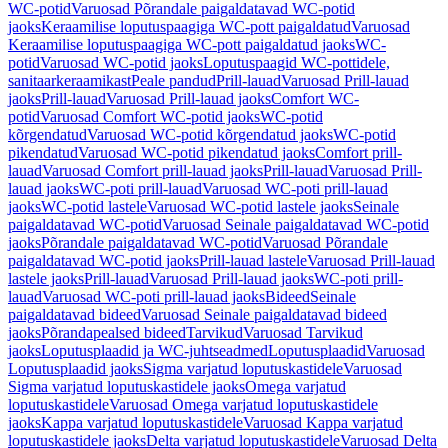
WC-potid
Varuosad Põrandale paigaldatavad WC-potid
jaoks
Keraamilise loputuspaagiga WC-pott paigaldatud
Varuosad
Keraamilise loputuspaagiga WC-pott paigaldatud jaoks
WC-
potid
Varuosad WC-potid jaoks
Loputuspaagid WC-pottidele,
sanitaarkeraamikast
Peale pandud
Prill-lauad
Varuosad Prill-lauad
jaoks
Prill-lauad
Varuosad Prill-lauad jaoks
Comfort WC-
potid
Varuosad Comfort WC-potid jaoks
WC-potid
kõrgendatud
Varuosad WC-potid kõrgendatud jaoks
WC-potid
pikendatud
Varuosad WC-potid pikendatud jaoks
Comfort prill-
lauad
Varuosad Comfort prill-lauad jaoks
Prill-lauad
Varuosad Prill-
lauad jaoks
WC-poti prill-lauad
Varuosad WC-poti prill-lauad
jaoks
WC-potid lastele
Varuosad WC-potid lastele jaoks
Seinale
paigaldatavad WC-potid
Varuosad Seinale paigaldatavad WC-potid
jaoks
Põrandale paigaldatavad WC-potid
Varuosad Põrandale
paigaldatavad WC-potid jaoks
Prill-lauad lastele
Varuosad Prill-lauad
lastele jaoks
Prill-lauad
Varuosad Prill-lauad jaoks
WC-poti prill-
lauad
Varuosad WC-poti prill-lauad jaoks
Bideed
Seinale
paigaldatavad bideed
Varuosad Seinale paigaldatavad bideed
jaoks
Põrandapealsed bideed
Tarvikud
Varuosad Tarvikud
jaoks
Loputusplaadid ja WC-juhtseadmed
Loputusplaadid
Varuosad
Loputusplaadid jaoks
Sigma varjatud loputuskastidele
Varuosad
Sigma varjatud loputuskastidele jaoks
Omega varjatud
loputuskastidele
Varuosad Omega varjatud loputuskastidele
jaoks
Kappa varjatud loputuskastidele
Varuosad Kappa varjatud
loputuskastidele jaoks
Delta varjatud loputuskastidele
Varuosad Delta