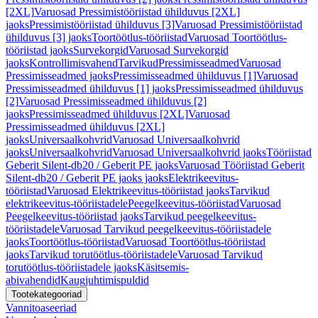
[2XL]
Varuosad Pressimistööriistad ühilduvus [2XL]
jaoks
Pressimistööriistad ühilduvus [3]
Varuosad Pressimistööriistad
ühilduvus [3] jaoks
Toortöötlus-tööriistad
Varuosad Toortöötlus-
tööriistad jaoks
Survekorgid
Varuosad Survekorgid
jaoks
Kontrollimisvahend
Tarvikud
Pressimisseadmed
Varuosad
Pressimisseadmed jaoks
Pressimisseadmed ühilduvus [1]
Varuosad
Pressimisseadmed ühilduvus [1] jaoks
Pressimisseadmed ühilduvus
[2]
Varuosad Pressimisseadmed ühilduvus [2]
jaoks
Pressimisseadmed ühilduvus [2XL]
Varuosad
Pressimisseadmed ühilduvus [2XL]
jaoks
Universaalkohvrid
Varuosad Universaalkohvrid
jaoks
Universaalkohvrid
Varuosad Universaalkohvrid jaoks
Tööriistad
Geberit Silent-db20 / Geberit PE jaoks
Varuosad Tööriistad Geberit
Silent-db20 / Geberit PE jaoks jaoks
Elektrikeevitus-
tööriistad
Varuosad Elektrikeevitus-tööriistad jaoks
Tarvikud
elektrikeevitus-tööriistadele
Peegelkeevitus-tööriistad
Varuosad
Peegelkeevitus-tööriistad jaoks
Tarvikud peegelkeevitus-
tööriistadele
Varuosad Tarvikud peegelkeevitus-tööriistadele
jaoks
Toortöötlus-tööriistad
Varuosad Toortöötlus-tööriistad
jaoks
Tarvikud torutöötlus-tööriistadele
Varuosad Tarvikud
torutöötlus-tööriistadele jaoks
Käsitsemis-
abivahendid
Kaugjuhtimispuldid
Tootekategooriad
Vannitoaseeriad