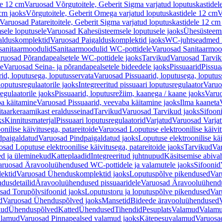
le 12 cm
Varuosad Võrgutoitele, Geberit Sigma varjatud loputuskastidel
 cm jaoks
Võrgutoitele, Geberit Omega varjatud loputuskastidele 12 cm
V
Varuosad Patareitoitele, Geberit Sigma varjatud loputuskastidele 12 cm
ele loputusele
Varuosad Kahesüsteemsele loputusele jaoks
Ühesüsteems
alduskomplektid
Varuosad Paigalduskomplektid jaoks
WC-juhtseadmed lo
sanitaarmoodulid
Sanitaarmoodulid WC-pottidele
Varuosad Sanitaarmoo
ruosad Põrandapealsetele WC-pottidele jaoks
Tarvikud
Varuosad Tarvik
le
Varuosad Seina- ja põrandapealsetele bideedele jaoks
Pissuaarid
Pissua
rid, loputusega, loputusservata
Varuosad Pissuaarid, loputusega, loputus
oputusregulaatorile jaoks
Integreeritud pissuaari loputusregulaator
Varuos
egulaatorile jaoks
Pissuaarid, loputusrežiim, kaanega / kaane jaoks
Varuo
ba käitamine
Varuosad Pissuaarid, veevaba käitamine jaoks
Ilma kaaneta
itaarkeraamikast eraldusseinad
Tarvikud
Varuosad Tarvikud jaoks
Sifooni
ks
Kinnitusmaterjal
Pissuaari loputusregulaatorid
Varjatud
Varuosad Varjat
onilise käivitusega, patareitoide
Varuosad Loputuse elektroonilise käivit
dpaigaldatud
Varuosad Pindpaigaldatud jaoks
Loputuse elektroonilise kä
sad Loputuse elektroonilise käivitusega, patareitoide jaoks
Tarvikud
Va
ed ja üleminekud
Katteplaadid
Integreeritud juhtnupud
Käsitsemise abiva
aruosad Äravooluühendused WC-pottidele ja valamutele jaoks
Sifoonid
ektid
Varuosad Ühenduskomplektid jaoks
Loputuspõlve pikendused
Var
dusdetailid
Äravooluühendused pissuaaridele
Varuosad Äravooluühendus
sad Torupõlvsifoonid jaoks
Loputustoru ja loputuspõlve pikendused
Var
d
Varuosad Ühenduspõlved jaoks
Mansetid
Bideede äravooluühendused
kud
Ühenduspõlved
Katted
Ühendused
Tihendid
Pesuplats
Valamud
Valam
alamud
Varuosad Pinnapealsed valamud jaoks
Kätepesuvalamud
Varuosa