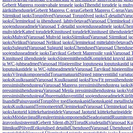
Geberit Mapress roostevabale terasele jaoks
Tihendid torudele ja muhv
äärikühendustele
Geberit Mapress C-teras
Geberit Mapress C-teras
Varu
Siirmikud jaoks
Torupõlved
Varuosad Torupõlved jaoks
T-detailid
Varuo
jaoks
Üleminekud ja ühendused, lahtivõetavad
Varuosad Üleminekud ja
soojendusseadmele
Varuosad T-detailid soojendusseadmele jaoks
Ühen
muhvidele
Katted torudele
Kinnitused torudele
Kinnitused ühendustele
jaoks
Muhvid
Varuosad Muhvid jaoks
Siirmikud
Varuosad Siirmikud ja
jaoks
Nelikud
Varuosad Nelikud jaoks
Üleminekud mittelahtivõetavad
V
jaoks
Sulgurid
Varuosad Sulgurid jaoks
Ühendused
Varuosad Ühenduse
soojendusseadmele jaoks
Tarvikud Geberit Mapressile vask
Varuosad T
Kinnitused ühendustele jaoks
Süsteemitihendid
Komplektid kruvid äär
ja WC-juhtseadmed
Varuosad Hügieenilise loputusega loputuskastid 
loputuskastidele ja WC-juhtseadmetele
Varuosad Tarvikud hügieenilis
jaoks
Võrgukomponendid
Toruarmatuurid
Sirged istmeventiilid varjat
jaoks
Kuulkraanid
Varuosad Kuulkraanid jaoks
FlowFit pressühendust
pressimisühendustega
Varuosad Mapress pressimisühendustega jaoks
K
pressimisühendustega
Varuosad Mepla pressimisühendustega jaoks
Vol
pressimisühendustega
Õhueemaldusventiilid soojendusseadmele
Kiirõh
lisandid
Paisuvuugid
Torupõlve toed
Jaotuskapid
Jaotuskapid metallist
Ja
jaoks
Kuulkraanid
Termomeetrid
Üleminekud
Varuosad Üleminekud ja
jaoks
Jaoturid küttekeharingidele
Varuosad Jaoturid küttekeharingidele
jaoks
Möödaviigud
Reguleerimiskomponendid
Seadeajamid
Ruumiterm
äravoolusüsteemid
Geberit Silent-db20
Torud
Kujudetailid
Varuosad Kuj
liitmikud
Põlved
Erikujulised detailid
Ühendused
Varuosad Ühendused 