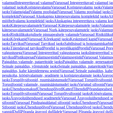
valamud
Integreeritavad valamud
Varuosad Integreeritavad valamud ja
valamud jaoks
Koristajavalamu
Varuosad Koristajavalamu jaoks
Valam
jaoks
Valamujalad
Valamu pooljalad
Varuosad Valamu pooljalad jaoks
T
komplektid
Varuosad Aluskapiga kätepesuvalamu komplektid jaoks
Al
mööbelvalamu komplektid jaoks
Aluskapiga integreeritava valamu ko
jaoks
Kätepesuvalamutele
Varuosad Kätepesuvalamutele jaoks
Valamut
kätepesuvalamutele
Varuosad Nurk-kätepesuvalamutele jaoks
Valamup
jaoks
Ristkülikukujulisele pinnapealsele valamule
Varuosad Ristkülikuk
jaoks
Kõrgkapid
Varuosad Kõrgkapid jaoks
Keskmised kapid
Varuosad
jaoks
Tarvikud
Varuosad Tarvikud jaoks
Sahtlisisud ja hoiustamiskarbi
jaoks
Täiendavad tarvikud
Peeglid ja peeglikapid
Peeglid
Varuosad Peeg
valgustusega
Varuosad Integreeritud valgustusega jaoks
Integreeritud v
tarvikud
Pistikupesad
Valamusegistid
Valamusegistid
Varuosad Valamuse
Paigaldus valamule, patareitoide jaoks
Paigaldus valamule, generaatori
Seinale paigaldus, võrgutoide jaoks
Seinale paigaldus, patareitoide
Varu
paigaldus, kahe käepidemega segisti
Varuosad Seinale paigaldus, kahe
pesukoha, köögivalamute, seadmete ja koristajavalamute jaoks
Äravoo
jaoks
Torupõlvsifoonid, ruumisäästumudel
Varuosad Torupõlvsifoonid,
Torusifoonid valamule, ruumisäästumudel jaoks
Varjatud sifoonid
Varu
jaoks
Ühendusotsakud
Ühenduspõlved
Katted
Tihendid
Põrandapealsed 
jaoks
Torupõlvsifoonid
Varuosad Torupõlvsifoonid jaoks
Köögivalamu
jaoks
Äravooluühendused seadmetele
Varuosad Äravooluühendused se
sifoonid
Varuosad Pindpaigaldatud sifoonid jaoks
Ühendused
Varuosad
Sifoonid jaoks
Ühenduspõlved
Varuosad Ühenduspõlved jaoks
Ühendu
vannid
Dušš
Põranda äravool duššidele
Varuosad Põranda äravool dušši