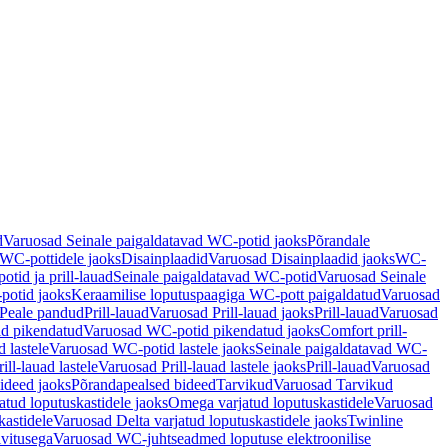
d
Varuosad Seinale paigaldatavad WC-potid jaoks
Põrandale
WC-pottidele jaoks
Disainplaadid
Varuosad Disainplaadid jaoks
WC-
tid ja prill-lauad
Seinale paigaldatavad WC-potid
Varuosad Seinale
potid jaoks
Keraamilise loputuspaagiga WC-pott paigaldatud
Varuosad
Peale pandud
Prill-lauad
Varuosad Prill-lauad jaoks
Prill-lauad
Varuosad
d pikendatud
Varuosad WC-potid pikendatud jaoks
Comfort prill-
 lastele
Varuosad WC-potid lastele jaoks
Seinale paigaldatavad WC-
rill-lauad lastele
Varuosad Prill-lauad lastele jaoks
Prill-lauad
Varuosad
ideed jaoks
Põrandapealsed bideed
Tarvikud
Varuosad Tarvikud
tud loputuskastidele jaoks
Omega varjatud loputuskastidele
Varuosad
kastidele
Varuosad Delta varjatud loputuskastidele jaoks
Twinline
ivitusega
Varuosad WC-juhtseadmed loputuse elektroonilise