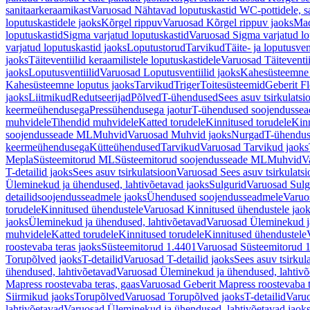
sanitaarkeraamikast
Varuosad Nähtavad loputuskastid WC-pottidele, sa
loputuskastidele jaoks
Kõrgel rippuv
Varuosad Kõrgel rippuv jaoks
Mad
loputuskastid
Sigma varjatud loputuskastid
Varuosad Sigma varjatud lo
varjatud loputuskastid jaoks
Loputustorud
Tarvikud
Täite- ja loputusven
jaoks
Täiteventiilid keraamilistele loputuskastidele
Varuosad Täiteventii
jaoks
Loputusventiilid
Varuosad Loputusventiilid jaoks
Kahesüsteemne 
Kahesüsteemne loputus jaoks
Tarvikud
Triger
Toitesüsteemid
Geberit F
jaoks
Liitmikud
Redutseerijad
Põlved
T-ühendused
Sees asuv tsirkulatsi
keermeühendusega
Pressühendusega jaotur
T-ühendused soojendusse
muhvidele
Tihendid muhvidele
Katted torudele
Kinnitused torudele
Kinn
soojendusseade ML
Muhvid
Varuosad Muhvid jaoks
Nurgad
T-ühendu
keermeühendusega
Kütteühendused
Tarvikud
Varuosad Tarvikud jaoks
Mepla
Süsteemitorud ML
Süsteemitorud soojendusseade ML
Muhvid
V
T-detailid jaoks
Sees asuv tsirkulatsioon
Varuosad Sees asuv tsirkulatsi
Üleminekud ja ühendused, lahtivõetavad jaoks
Sulgurid
Varuosad Sulg
detailidsoojendusseadmele jaoks
Ühendused soojendusseadmele
Varuo
torudele
Kinnitused ühendustele
Varuosad Kinnitused ühendustele jao
jaoks
Üleminekud ja ühendused, lahtivõetavad
Varuosad Üleminekud ja
muhvidele
Katted torudele
Kinnitused torudele
Kinnitused ühendustele
roostevaba teras jaoks
Süsteemitorud 1.4401
Varuosad Süsteemitorud 1
Torupõlved jaoks
T-detailid
Varuosad T-detailid jaoks
Sees asuv tsirkul
ühendused, lahtivõetavad
Varuosad Üleminekud ja ühendused, lahtivõ
Mapress roostevaba teras, gaas
Varuosad Geberit Mapress roostevaba t
Siirmikud jaoks
Torupõlved
Varuosad Torupõlved jaoks
T-detailid
Varuo
lahtivõetavad
Varuosad Üleminekud ja ühendused, lahtivõetavad jaok