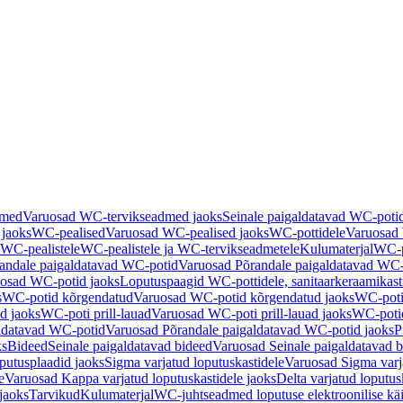
dmed
Varuosad WC-tervikseadmed jaoks
Seinale paigaldatavad WC-poti
 jaoks
WC-pealised
Varuosad WC-pealised jaoks
WC-pottidele
Varuosad 
WC-pealistele
WC-pealistele ja WC-tervikseadmetele
Kulumaterjal
WC-po
andale paigaldatavad WC-potid
Varuosad Põrandale paigaldatavad WC-
osad WC-potid jaoks
Loputuspaagid WC-pottidele, sanitaarkeraamikast
s
WC-potid kõrgendatud
Varuosad WC-potid kõrgendatud jaoks
WC-poti
ad jaoks
WC-poti prill-lauad
Varuosad WC-poti prill-lauad jaoks
WC-potid
ldatavad WC-potid
Varuosad Põrandale paigaldatavad WC-potid jaoks
P
ks
Bideed
Seinale paigaldatavad bideed
Varuosad Seinale paigaldatavad b
utusplaadid jaoks
Sigma varjatud loputuskastidele
Varuosad Sigma varja
e
Varuosad Kappa varjatud loputuskastidele jaoks
Delta varjatud loputus
jaoks
Tarvikud
Kulumaterjal
WC-juhtseadmed loputuse elektroonilise kä