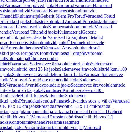
ad Ühenduspõlved jaoks
Tarvikud
Toruklambrid
Kinnitused
ed
Varuosad Torupõlved jaoks
Harutorud
Varuosad Harutorud
atsioonimuhvid
Varuosad Kompensatsioonimuhvid
Tihendid
Kulumaterjal
Geberit Silent-Pro
Torud
Varuosad Torud
Siirmikud jaoks
Puhastuskolmikud
Varuosad Puhastuskolmikud
aruosad Ühendused jaoks
Kompensatsioonimuhvid
Varuosad
hendid
Varuosad Tihendid jaoks
Kulumaterjal
Geberit
nekud
Erikujulised detailid
Varuosad Erikujulised detailid
osad Kompensatsioonimuhvid jaoks
Üleminekud teistele
sid
Äravooluühendused
Varuosad Äravooluühendused
akud jaoks
Torupõlvsifoonid
Varuosad Torupõlvsifoonid
did
Kulumaterjal
Õhutusventiilid
ehtrid
Varuosad Sademevee äravoolulehtrid jaoks
Sademevee
avoolulehtrid kuni 25 l/s jaoks
Sademevee äravoolulehtrid kuni 100
e jaoks
Sademevee äravoolulehtrid kuni 12 l/s
Varuosad Sademevee
endid
Varuosad Aurutõkke elemendid jaoks
Sademevee
dele
Varuosad Avariiülevooludele jaoks
Sademevee äravoolulehtritele
itele kuni 25 l/s jaoks
Kinnitused
Kinnitussüsteem d40–
innitustele
Harilik katusekuivendus
Sademevee
ikud jaoks
Põrandakuivendus
Pinnasekuivendus sees ja väljas
Varuosad
ele, 10 x 10 cm jaoks
Põrandaäravoolud 13 x 13 cm
Põranda
iistad, võrgukomponendid ja tarkvara
Tööriistad
Tööriistad Geberit
tade ühilduvus [1]
Varuosad Pressimistööriistade ühilduvus [1]
jaoks
Kontrollimisvahend
Pressimisseadmed
riistad jaoks
Pressimistööriistad ühilduvus [1]
Varuosad