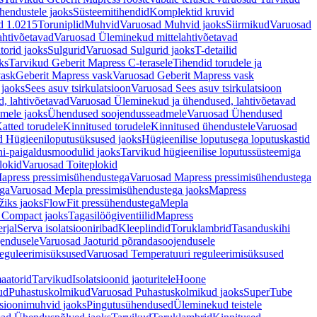
hendustele jaoks
Süsteemitihendid
Komplektid kruvid
d 1.0215
Toruniplid
Muhvid
Varuosad Muhvid jaoks
Siirmikud
Varuosad
ahtivõetavad
Varuosad Üleminekud mittelahtivõetavad
orid jaoks
Sulgurid
Varuosad Sulgurid jaoks
T-detailid
ks
Tarvikud Geberit Mapress C-terasele
Tihendid torudele ja
vask
Geberit Mapress vask
Varuosad Geberit Mapress vask
 jaoks
Sees asuv tsirkulatsioon
Varuosad Sees asuv tsirkulatsioon
, lahtivõetavad
Varuosad Üleminekud ja ühendused, lahtivõetavad
dmele jaoks
Ühendused soojendusseadmele
Varuosad Ühendused
atted torudele
Kinnitused torudele
Kinnitused ühendustele
Varuosad
d Hügieeniloputusüksused jaoks
Hügieenilise loputusega loputuskastid
i-paigaldusmoodulid jaoks
Tarvikud hügieenilise loputussüsteemiga
lokid
Varuosad Toiteplokid
apress pressimisühendustega
Varuosad Mapress pressimisühendustega
ega
Varuosad Mepla pressimisühendustega jaoks
Mapress
žiks jaoks
FlowFit pressühendustega
Mepla
 Compact jaoks
Tagasilöögiventiilid
Mapress
rjal
Serva isolatsiooniribad
Kleeplindid
Toruklambrid
Tasanduskihi
jendusele
Varuosad Jaoturid põrandasoojendusele
reguleerimisüksused
Varuosad Temperatuuri reguleerimisüksused
aatorid
Tarvikud
Isolatsioonid jaoturitele
Hoone
ud
Puhastuskolmikud
Varuosad Puhastuskolmikud jaoks
SuperTube
sioonimuhvid jaoks
Pingutusühendused
Üleminekud teistele