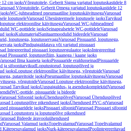
e 12 cm jaoks
Võrgutoitele, Geberit Sigma varjatud loputuskastidele 8
aruosad Võrgutoitele, Geberit Omega varjatud loputuskastidele 12
 jaoks
WC-juhtseadmed pneumaatilise loputuskäivitusega
Varuosad
ele loputusele
Varuosad Ühesüsteemsele loputusele jaoks
Tarvikud
putuse elektroonilise käivitusega
Varuosad WC-juhtseadmed
dulid WC-pottidele jaoks
Seinapealsetele WC-pottidele
Varuosad
ud jaoks
Kulumaterjal
Sanitaarmoodulid bideedele
Varuosad
arid, loputusega, loputusservaga
Varuosad Pissuaarid, loputusega,
servata jaoks
Pindpaigaldatava või varjatud pissuaari
ad Integreeritud pissuaari loputusregulaator jaoks
Integreeritud
sad Pissuaarid, loputusrežiim, kaanega / kaane jaoks
Varuosad Ilma kaaneta jaoks
Pissuaaride eraldusseinad
Pissuaaride
d ja sifoonitarvikud
Loputustorud, loputuspõlved ja
ud jaoks
Loputuse elektroonilise käivitusega, võrgutoide
Varuosad
usega, patareitoide jaoks
Pneumaatilise loputuskäivitusega
Varuosad
ivitusega, võrgutoide
Varuosad Loputuse elektroonilise käivitusega,
ruosad Tarvikud jaoks
Uuspaigaldus- ja asenduskomplektid
Varuosad
hendid
WC-pottide, pissuaaride ja bideede
Varuosad Sifoonid jaoks
Ühenduspõlved
Varuosad Ühenduspõlved
uosad Loputuspõlve pikendused jaoks
Ühendused PVC-st
Varuosad
ed pissuaaridele jaoks
Pissuaari sifoonid
Varuosad Pissuaari sifoonid
uosad Loputustoru ja loputuspõlve pikendused
Varuosad Bideede äravooluühendused
ud
Varuosad Valamud jaoks
Topeltvalamud
Varuosad Topeltvalamud
d Kätepesuvalamud jaoks
Nurk-kätepesuvalamud
Poolintegreeritavad