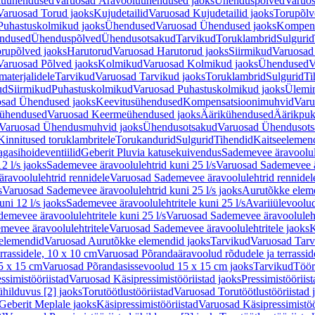
luühendused
Varuosad Äravooluühendused jaoks
Ühenduspõlved
Varuos
Varuosad Torud jaoks
Kujudetailid
Varuosad Kujudetailid jaoks
Torupõlv
Puhastuskolmikud jaoks
Ühendused
Varuosad Ühendused jaoks
Kompens
ndused
Ühenduspõlved
Ühendusotsakud
Tarvikud
Toruklambrid
Sulgurid
rupõlved jaoks
Harutorud
Varuosad Harutorud jaoks
Siirmikud
Varuosad 
Varuosad Põlved jaoks
Kolmikud
Varuosad Kolmikud jaoks
Ühendused
V
materjalidele
Tarvikud
Varuosad Tarvikud jaoks
Toruklambrid
Sulgurid
Ti
ud
Siirmikud
Puhastuskolmikud
Varuosad Puhastuskolmikud jaoks
Ülemi
sad Ühendused jaoks
Keevitusühendused
Kompensatsioonimuhvid
Varu
ühendused
Varuosad Keermeühendused jaoks
Äärikühendused
Äärikpuk
Varuosad Ühendusmuhvid jaoks
Ühendusotsakud
Varuosad Ühendusots
Kinnitused toruklambritele
Torukandurid
Sulgurid
Tihendid
Kaitseelemen
agasihoideventiilid
Geberit Pluvia katusekuivendus
Sademevee äravoolul
2 l/s jaoks
Sademevee äravoolulehtrid kuni 25 l/s
Varuosad Sademevee är
ravoolulehtrid rennidele
Varuosad Sademevee äravoolulehtrid rennidel
s
Varuosad Sademevee äravoolulehtrid kuni 25 l/s jaoks
Aurutõkke elem
ni 12 l/s jaoks
Sademevee äravoolulehtritele kuni 25 l/s
Avariiülevoolu
demevee äravoolulehtritele kuni 25 l/s
Varuosad Sademevee äravoolulehtr
mevee äravoolulehtritele
Varuosad Sademevee äravoolulehtritele jaoks
K
elemendid
Varuosad Aurutõkke elemendid jaoks
Tarvikud
Varuosad Tarv
rrassidele, 10 x 10 cm
Varuosad Põrandaäravoolud rõdudele ja terrassid
5 x 15 cm
Varuosad Põrandasissevoolud 15 x 15 cm jaoks
Tarvikud
Töör
ssimistööriistad
Varuosad Käsipressimistööriistad jaoks
Pressimistööriis
ühilduvus [2] jaoks
Torutöötlustööriistad
Varuosad Torutöötlustööriistad 
Geberit Meplale jaoks
Käsipressimistööriistad
Varuosad Käsipressimistöö