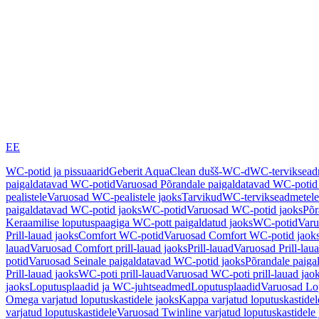
EE
WC-potid ja pissuaarid
Geberit AquaClean dušš-WC-d
WC-terviksea
paigaldatavad WC-potid
Varuosad Põrandale paigaldatavad WC-potid
pealistele
Varuosad WC-pealistele jaoks
Tarvikud
WC-tervikseadmetele
paigaldatavad WC-potid jaoks
WC-potid
Varuosad WC-potid jaoks
Põr
Keraamilise loputuspaagiga WC-pott paigaldatud jaoks
WC-potid
Varu
Prill-lauad jaoks
Comfort WC-potid
Varuosad Comfort WC-potid jaok
lauad
Varuosad Comfort prill-lauad jaoks
Prill-lauad
Varuosad Prill-lau
potid
Varuosad Seinale paigaldatavad WC-potid jaoks
Põrandale paiga
Prill-lauad jaoks
WC-poti prill-lauad
Varuosad WC-poti prill-lauad jao
jaoks
Loputusplaadid ja WC-juhtseadmed
Loputusplaadid
Varuosad Lop
Omega varjatud loputuskastidele jaoks
Kappa varjatud loputuskastidel
varjatud loputuskastidele
Varuosad Twinline varjatud loputuskastidele 