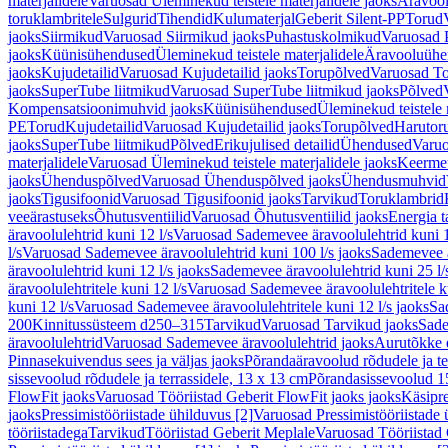
materjalidele
Varuosad Üleminekud teistele materjalidele jaoks
Äravoo
toruklambritele
Sulgurid
Tihendid
Kulumaterjal
Geberit Silent-PP
Torud
jaoks
Siirmikud
Varuosad Siirmikud jaoks
Puhastuskolmikud
Varuosad 
jaoks
Küünisühendused
Üleminekud teistele materjalidele
Äravooluühe
jaoks
Kujudetailid
Varuosad Kujudetailid jaoks
Torupõlved
Varuosad To
jaoks
SuperTube liitmikud
Varuosad SuperTube liitmikud jaoks
Põlved
Kompensatsioonimuhvid jaoks
Küünisühendused
Üleminekud teistele 
PE
Torud
Kujudetailid
Varuosad Kujudetailid jaoks
Torupõlved
Harutor
jaoks
SuperTube liitmikud
Põlved
Erikujulised detailid
Ühendused
Varuo
materjalidele
Varuosad Üleminekud teistele materjalidele jaoks
Keerme
jaoks
Ühenduspõlved
Varuosad Ühenduspõlved jaoks
Ühendusmuhvid
jaoks
Tigusifoonid
Varuosad Tigusifoonid jaoks
Tarvikud
Toruklambrid
veeärastuseks
Õhutusventiilid
Varuosad Õhutusventiilid jaoks
Energia t
äravoolulehtrid kuni 12 l/s
Varuosad Sademevee äravoolulehtrid kuni 1
l/s
Varuosad Sademevee äravoolulehtrid kuni 100 l/s jaoks
Sademevee ä
äravoolulehtrid kuni 12 l/s jaoks
Sademevee äravoolulehtrid kuni 25 l/
äravoolulehtritele kuni 12 l/s
Varuosad Sademevee äravoolulehtritele ku
kuni 12 l/s
Varuosad Sademevee äravoolulehtritele kuni 12 l/s jaoks
Sa
200
Kinnitussüsteem d250–315
Tarvikud
Varuosad Tarvikud jaoks
Sade
äravoolulehtrid
Varuosad Sademevee äravoolulehtrid jaoks
Aurutõkke 
Pinnasekuivendus sees ja väljas jaoks
Põrandaäravoolud rõdudele ja te
sissevoolud rõdudele ja terrassidele, 13 x 13 cm
Põrandasissevoolud 1
FlowFit jaoks
Varuosad Tööriistad Geberit FlowFit jaoks jaoks
Käsipre
jaoks
Pressimistööriistade ühilduvus [2]
Varuosad Pressimistööriistade 
tööriistadega
Tarvikud
Tööriistad Geberit Meplale
Varuosad Tööriistad 