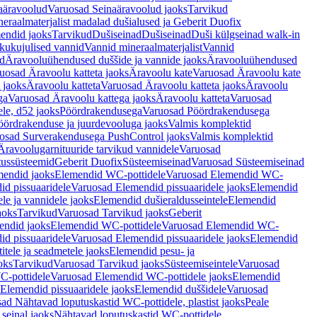
aäravoolud
Varuosad Seinaäravoolud jaoks
Tarvikud
eraalmaterjalist madalad dušialused ja Geberit Duofix
endid jaoks
Tarvikud
Dušiseinad
Dušiseinad
Duši külgseinad walk-in
ikukujulised vannid
Vannid mineraalmaterjalist
Vannid
ud
Äravooluühendused duššide ja vannide jaoks
Äravooluühendused
uosad Äravoolu katteta jaoks
Äravoolu kate
Varuosad Äravoolu kate
 jaoks
Äravoolu katteta
Varuosad Äravoolu katteta jaoks
Äravoolu
ga
Varuosad Äravoolu kattega jaoks
Äravoolu katteta
Varuosad
le, d52 jaoks
Pöördrakendusega
Varuosad Pöördrakendusega
ördrakenduse ja juurdevooluga jaoks
Valmis komplektid
osad Surverakendusega PushControl jaoks
Valmis komplektid
Äravoolugarnituuride tarvikud vannidele
Varuosad
utussüsteemid
Geberit Duofix
Süsteemiseinad
Varuosad Süsteemiseinad
mendid jaoks
Elemendid WC-pottidele
Varuosad Elemendid WC-
id pissuaaridele
Varuosad Elemendid pissuaaridele jaoks
Elemendid
le ja vannidele jaoks
Elemendid dušieraldusseintele
Elemendid
aoks
Tarvikud
Varuosad Tarvikud jaoks
Geberit
endid jaoks
Elemendid WC-pottidele
Varuosad Elemendid WC-
id pissuaaridele
Varuosad Elemendid pissuaaridele jaoks
Elemendid
tele ja seadmetele jaoks
Elemendid pesu- ja
oks
Tarvikud
Varuosad Tarvikud jaoks
Süsteemiseintele
Varuosad
-pottidele
Varuosad Elemendid WC-pottidele jaoks
Elemendid
Elemendid pissuaaridele jaoks
Elemendid duššidele
Varuosad
ad Nähtavad loputuskastid WC-pottidele, plastist jaoks
Peale
seinal jaoks
Nähtavad loputuskastid WC-pottidele,