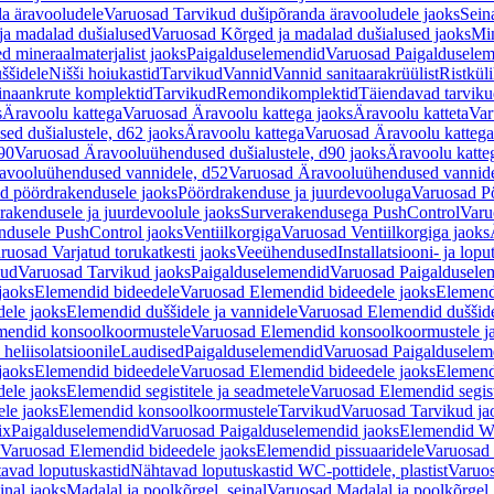
a äravooludele
Varuosad Tarvikud dušipõranda äravooludele jaoks
Sein
ja madalad dušialused
Varuosad Kõrged ja madalad dušialused jaoks
Min
d mineraalmaterjalist jaoks
Paigalduselemendid
Varuosad Paigalduselem
uššidele
Nišši hoiukastid
Tarvikud
Vannid
Vannid sanitaarakrüülist
Ristkül
einaankrute komplektid
Tarvikud
Remondikomplektid
Täiendavad tarvik
s
Äravoolu kattega
Varuosad Äravoolu kattega jaoks
Äravoolu katteta
Var
d dušialustele, d62 jaoks
Äravoolu kattega
Varuosad Äravoolu kattega
90
Varuosad Äravooluühendused dušialustele, d90 jaoks
Äravoolu katte
avooluühendused vannidele, d52
Varuosad Äravooluühendused vannide
d pöördrakendusele jaoks
Pöördrakenduse ja juurdevooluga
Varuosad Pö
akendusele ja juurdevoolule jaoks
Surverakendusega PushControl
Varu
ndusele PushControl jaoks
Ventiilkorgiga
Varuosad Ventiilkorgiga jaoks
ruosad Varjatud torukatkesti jaoks
Veeühendused
Installatsiooni- ja lop
kud
Varuosad Tarvikud jaoks
Paigalduselemendid
Varuosad Paigaldusele
jaoks
Elemendid bideedele
Varuosad Elemendid bideedele jaoks
Elemend
ele jaoks
Elemendid duššidele ja vannidele
Varuosad Elemendid duššide
mendid konsoolkoormustele
Varuosad Elemendid konsoolkoormustele j
heliisolatsioonile
Laudised
Paigalduselemendid
Varuosad Paigalduselem
jaoks
Elemendid bideedele
Varuosad Elemendid bideedele jaoks
Elemend
ele jaoks
Elemendid segistitele ja seadmetele
Varuosad Elemendid segisti
le jaoks
Elemendid konsoolkoormustele
Tarvikud
Varuosad Tarvikud ja
ix
Paigalduselemendid
Varuosad Paigalduselemendid jaoks
Elemendid WC
Varuosad Elemendid bideedele jaoks
Elemendid pissuaaridele
Varuosad 
avad loputuskastid
Nähtavad loputuskastid WC-pottidele, plastist
Varuos
inal jaoks
Madalal ja poolkõrgel, seinal
Varuosad Madalal ja poolkõrgel, 