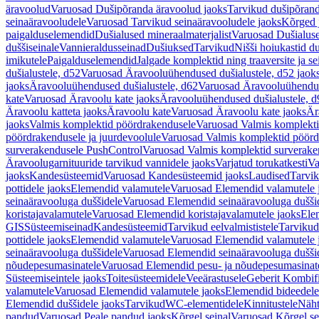
äravoolud
Varuosad Dušipõranda äravoolud jaoks
Tarvikud dušipõrand
seinaäravooludele
Varuosad Tarvikud seinaäravooludele jaoks
Kõrged 
paigalduselemendid
Dušialused mineraalmaterjalist
Varuosad Dušialuse
duššiseinale
Vannieraldusseinad
Dušiuksed
Tarvikud
Nišši hoiukastid d
imikutele
Paigalduselemendid
Jalgade komplektid ning traaversite ja s
dušialustele, d52
Varuosad Äravooluühendused dušialustele, d52 jaok
jaoks
Äravooluühendused dušialustele, d62
Varuosad Äravooluühenduse
kate
Varuosad Äravoolu kate jaoks
Äravooluühendused dušialustele, d
Äravoolu katteta jaoks
Äravoolu kate
Varuosad Äravoolu kate jaoks
Är
jaoks
Valmis komplektid pöördrakendusele
Varuosad Valmis komplekti
pöördrakendusele ja juurdevoolule
Varuosad Valmis komplektid pöördr
surverakendusele PushControl
Varuosad Valmis komplektid surverake
Äravoolugarnituuride tarvikud vannidele jaoks
Varjatud torukatkesti
Va
jaoks
Kandesüsteemid
Varuosad Kandesüsteemid jaoks
Laudised
Tarvi
pottidele jaoks
Elemendid valamutele
Varuosad Elemendid valamutele 
seinaäravooluga duššidele
Varuosad Elemendid seinaäravooluga duššid
koristajavalamutele
Varuosad Elemendid koristajavalamutele jaoks
Ele
GIS
Süsteemiseinad
Kandesüsteemid
Tarvikud eelvalmististele
Tarvikud 
pottidele jaoks
Elemendid valamutele
Varuosad Elemendid valamutele 
seinaäravooluga duššidele
Varuosad Elemendid seinaäravooluga duššid
nõudepesumasinatele
Varuosad Elemendid pesu- ja nõudepesumasinate
Süsteemiseintele jaoks
Toitesüsteemidele
Veeärastusele
Geberit Kombif
valamutele
Varuosad Elemendid valamutele jaoks
Elemendid bideedele
Elemendid duššidele jaoks
Tarvikud
WC-elementidele
Kinnitustele
Näht
pandud
Varuosad Peale pandud jaoks
Kõrgel seinal
Varuosad Kõrgel se