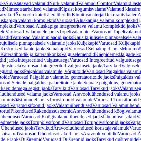
oks
Süvistatavad valamud
Nurk-valamud
Valamud Comfort
Valamud laste
ud
Mitmeotstarbelised valamud
Kipsist kogumisvalamu
Valamud klassiru
arvikud
Äravoolu kate
Käterätihoidik
Kinnitusmaterjal
Dekoratiivkatted
A
uskapiga valamu komplektid
Varuosad Aluskapiga valamu komplektid j
mplektid
Varuosad Aluskapiga integreeritava valamu komplektid jaoks
V
ele
Varuosad Valamutele jaoks
Topeltvalamutele
Varuosad Topeltvalamut
laadid
Varuosad Valamuplaadid jaoks
Kausikujulisele pinnapealsele val
ujulisele pinnapealsele valamule jaoks
Küljekapid
Varuosad Küljekapid
 Keskmised kapid jaoks
Seinakapid
Varuosad Seinakapid jaoks
Muu möö
d
Käterätihoidik ja käterätikonks
Valguselemendid
Käepidemed
Jalgade k
lid jaoks
Integreeritud valgustusega
Varuosad Integreeritud valgustusega
algustuseta
Varuosad Integreeritud valgustuseta jaoks
Tarvikud
Valgusel
gistid jaoks
Paigaldus valamule, võrgutoide
Varuosad Paigaldus valamul
toide
Varuosad Paigaldus valamule, generaatoritoide jaoks
Paigaldus val
osad Seinale paigaldus, patareitoide jaoks
Seinale paigaldus, generaator
 käepidemega segisti jaoks
Tarvikud
Varuosad Tarvikud jaoks
Valamusegi
luühendused valamu jaoks
Varuosad Äravooluühendused valamu jaoks 
 ruumisäästumudel jaoks
Torusifoonid valamule
Varuosad Torusifoonid 
osad Varjatud sifoonid jaoks
Valamuühendused
Varuosad Valamuühend
torud
Pikendused
Rakendussüsteemid
Äravooluühendused köögivalamut
 ühendused
Varuosad Köögivalamu ühendused jaoks
Ühendusotsakud
Va
admetele jaoks
Torupõlvsifoonid
Varuosad Torupõlvsifoonid jaoks
Varja
 Ühendused jaoks
Tarvikud
Äravooluühendused koristajavalamule
Varuo
sotsakud
Varuosad Ühendusotsakud jaoks
Äravooluventiilid
Varuosad Är
dele jaoks
Duširennid
Varuosad Duširennid jaoks
Tarvikud duširennidel