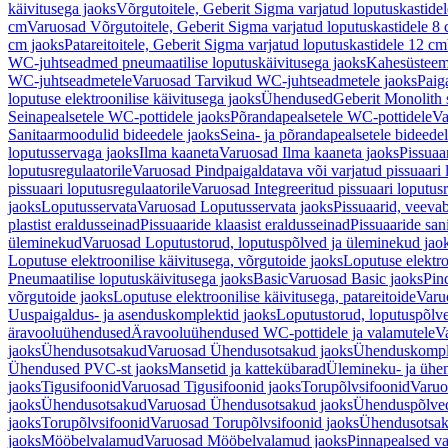
käivitusega jaoks
Võrgutoitele, Geberit Sigma varjatud loputuskastide
cm
Varuosad Võrgutoitele, Geberit Sigma varjatud loputuskastidele 8
cm jaoks
Patareitoitele, Geberit Sigma varjatud loputuskastidele 12 cm
WC-juhtseadmed pneumaatilise loputuskäivitusega jaoks
Kahesüsteems
WC-juhtseadmetele
Varuosad Tarvikud WC-juhtseadmetele jaoks
Paig
loputuse elektroonilise käivitusega jaoks
Ühendused
Geberit Monolith 
Seinapealsetele WC-pottidele jaoks
Põrandapealsetele WC-pottidele
Va
Sanitaarmoodulid bideedele jaoks
Seina- ja põrandapealsetele bideede
loputusservaga jaoks
Ilma kaaneta
Varuosad Ilma kaaneta jaoks
Pissuaa
loputusregulaatorile
Varuosad Pindpaigaldatava või varjatud pissuaari l
pissuaari loputusregulaatorile
Varuosad Integreeritud pissuaari loputusr
jaoks
Loputusservata
Varuosad Loputusservata jaoks
Pissuaarid, veeva
plastist eraldusseinad
Pissuaaride klaasist eraldusseinad
Pissuaaride san
üleminekud
Varuosad Loputustorud, loputuspõlved ja üleminekud jao
Loputuse elektroonilise käivitusega, võrgutoide jaoks
Loputuse elektro
Pneumaatilise loputuskäivitusega jaoks
Basic
Varuosad Basic jaoks
Pin
võrgutoide jaoks
Loputuse elektroonilise käivitusega, patareitoide
Varuo
Uuspaigaldus- ja asenduskomplektid jaoks
Loputustorud, loputuspõlv
äravooluühendused
Äravooluühendused WC-pottidele ja valamutele
V
jaoks
Ühendusotsakud
Varuosad Ühendusotsakud jaoks
Ühenduskompl
Ühendused PVC-st jaoks
Mansetid ja kattekübarad
Ülemineku- ja ühen
jaoks
Tigusifoonid
Varuosad Tigusifoonid jaoks
Torupõlvsifoonid
Varuo
jaoks
Ühendusotsakud
Varuosad Ühendusotsakud jaoks
Ühenduspõlve
jaoks
Torupõlvsifoonid
Varuosad Torupõlvsifoonid jaoks
Ühendusotsa
jaoks
Mööbelvalamud
Varuosad Mööbelvalamud jaoks
Pinnapealsed v