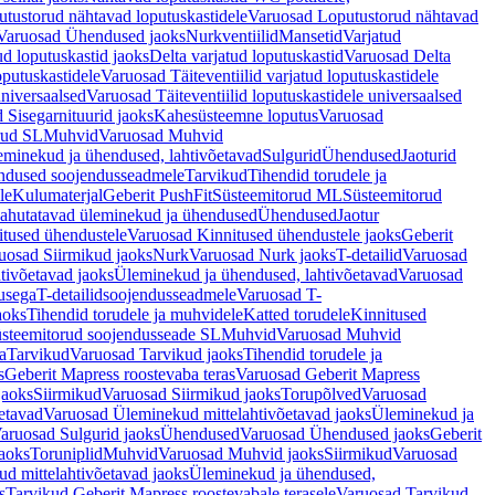
tustorud nähtavad loputuskastidele
Varuosad Loputustorud nähtavad
Varuosad Ühendused jaoks
Nurkventiilid
Mansetid
Varjatud
d loputuskastid jaoks
Delta varjatud loputuskastid
Varuosad Delta
oputuskastidele
Varuosad Täiteventiilid varjatud loputuskastidele
universaalsed
Varuosad Täiteventiilid loputuskastidele universaalsed
 Sisegarnituurid jaoks
Kahesüsteemne loputus
Varuosad
rud SL
Muhvid
Varuosad Muhvid
eminekud ja ühendused, lahtivõetavad
Sulgurid
Ühendused
Jaoturid
dused soojendusseadmele
Tarvikud
Tihendid torudele ja
le
Kulumaterjal
Geberit PushFit
Süsteemitorud ML
Süsteemitorud
ahutatavad üleminekud ja ühendused
Ühendused
Jaotur
itused ühendustele
Varuosad Kinnitused ühendustele jaoks
Geberit
uosad Siirmikud jaoks
Nurk
Varuosad Nurk jaoks
T-detailid
Varuosad
tivõetavad jaoks
Üleminekud ja ühendused, lahtivõetavad
Varuosad
usega
T-detailidsoojendusseadmele
Varuosad T-
aoks
Tihendid torudele ja muhvidele
Katted torudele
Kinnitused
steemitorud soojendusseade SL
Muhvid
Varuosad Muhvid
a
Tarvikud
Varuosad Tarvikud jaoks
Tihendid torudele ja
s
Geberit Mapress roostevaba teras
Varuosad Geberit Mapress
jaoks
Siirmikud
Varuosad Siirmikud jaoks
Torupõlved
Varuosad
etavad
Varuosad Üleminekud mittelahtivõetavad jaoks
Üleminekud ja
aruosad Sulgurid jaoks
Ühendused
Varuosad Ühendused jaoks
Geberit
aoks
Toruniplid
Muhvid
Varuosad Muhvid jaoks
Siirmikud
Varuosad
d mittelahtivõetavad jaoks
Üleminekud ja ühendused,
s
Tarvikud Geberit Mapress roostevabale terasele
Varuosad Tarvikud