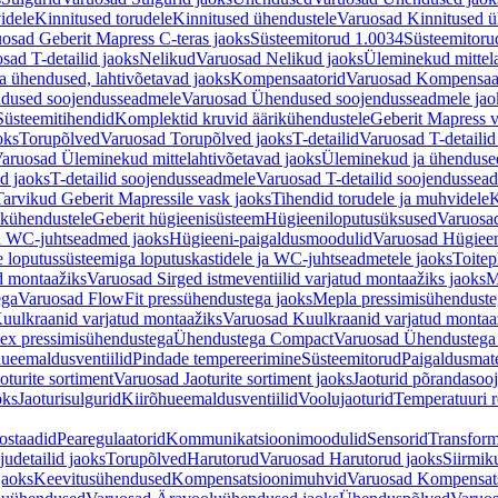
idele
Kinnitused torudele
Kinnitused ühendustele
Varuosad Kinnitused ü
osad Geberit Mapress C-teras jaoks
Süsteemitorud 1.0034
Süsteemitoru
sad T-detailid jaoks
Nelikud
Varuosad Nelikud jaoks
Üleminekud mittel
 ühendused, lahtivõetavad jaoks
Kompensaatorid
Varuosad Kompensaat
dused soojendusseadmele
Varuosad Ühendused soojendusseadmele jao
Süsteemitihendid
Komplektid kruvid äärikühendustele
Geberit Mapress 
oks
Torupõlved
Varuosad Torupõlved jaoks
T-detailid
Varuosad T-detailid
aruosad Üleminekud mittelahtivõetavad jaoks
Üleminekud ja ühendused
d jaoks
T-detailid soojendusseadmele
Varuosad T-detailid soojendussea
arvikud Geberit Mapressile vask jaoks
Tihendid torudele ja muhvidele
K
ikühendustele
Geberit hügieenisüsteem
Hügieeniloputusüksused
Varuosa
ja WC-juhtseadmed jaoks
Hügieeni-paigaldusmoodulid
Varuosad Hügieen
e loputussüsteemiga loputuskastidele ja WC-juhtseadmetele jaoks
Toitep
ud montaažiks
Varuosad Sirged istmeventiilid varjatud montaažiks jaoks
M
ega
Varuosad FlowFit pressühendustega jaoks
Mepla pressimisühendust
uulkraanid varjatud montaažiks
Varuosad Kuulkraanid varjatud montaa
ex pressimisühendustega
Ühendustega Compact
Varuosad Ühendustega
ueemaldusventiilid
Pindade tempereerimine
Süsteemitorud
Paigaldusmate
oturite sortiment
Varuosad Jaoturite sortiment jaoks
Jaoturid põrandasoo
oks
Jaoturisulgurid
Kiirõhueemaldusventiilid
Voolujaoturid
Temperatuuri 
ostaadid
Pearegulaatorid
Kommunikatsioonimoodulid
Sensorid
Transform
udetailid jaoks
Torupõlved
Harutorud
Varuosad Harutorud jaoks
Siirmik
jaoks
Keevitusühendused
Kompensatsioonimuhvid
Varuosad Kompensat