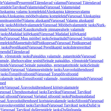
le
Valamud
Pesurennid
Täiendavad valamud
Varuosad Täiendavad
umidele
Tarvikud
Valamujalad
Varuosad Valamujalad
luskapiga valamu komplektid
Aluskapiga kätepesuvalamu
aoks
Aluskapiga mööbelvalamu komplektid
Varuosad Aluskapiga
annitoamööbel
Valamu aluskapid
Varuosad Valamu aluskapid
ele jaoks
Mööbelvalamutele
Varuosad Mööbelvalamutele jaoks
Nurk-
amule
Varuosad Kausikujulisele pinnapealsele valamule
 jaoks
Madalad küljekapid
Varuosad Madalad küljekapid
bel
Varuosad Muu mööbel jaoks
Seinariiulid
Varuosad Seinariiulid
omplektid
Magnettahvlid
Pistikupesad
Varuosad Pistikupesad
 jaoks
Peeglikapid
Varuosad Peeglikapid jaoks
Integreeritud
emendid
Täiendavad
e, võrgutoide jaoks
Paigaldus valamule, patareitoide
Varuosad
amule, ühehoovaline segisti
Seinale paigaldus, võrgutoide
Varuosad
itoide
Varuosad Seinale paigaldus, generaatoritoide jaoks
Seinale
stitele
Varuosad Valamusegistitele jaoks
Äravooluühendused
jaoks
Torupõlvsifoonid
Varuosad Torupõlvsifoonid
valamule jaoks
Torusifoonid valamule, ruumisäästumudel
Varuosad
used
ele
Varuosad Äravooluühendused köögivalamutele
ruosad Ühendusotsakud jaoks
Tarvikud
Varuosad Tarvikud
tud sifoonid
Varuosad Varjatud sifoonid jaoks
Pindpaigaldatud
sad Äravooluühendused koristajavalamule jaoks
Sifoonid
Varuosad
avooluventiilid jaoks
Tarvikud
Varuosad Tarvikud jaoks
Dušid ja
e
Varuosad Tarvikud duširennidele jaoks
Dušipõranda