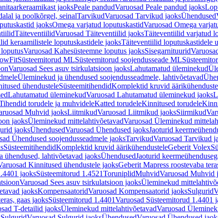
nitaarkeraamikast jaoks
Peale pandud
Varuosad Peale pandud jaoks
Lopu
alal ja poolkõrgel, seinal
Tarvikud
Varuosad Tarvikud jaoks
Ühendused
putuskastid jaoks
Omega varjatud loputuskastid
Varuosad Omega varjatu
tiilid
Täiteventiilid
Varuosad Täiteventiilid jaoks
Täiteventiilid varjatud l
lid keraamilistele loputuskastidele jaoks
Täiteventiilid loputuskastidele 
loputus
Varuosad Kahesüsteemne loputus jaoks
Sisegarnituurid
Varuosad
lowFit
Süsteemitorud ML
Süsteemitorud soojendusseade ML
Süsteemito
oon
Varuosad Sees asuv tsirkulatsioon jaoks
Lahutamatud üleminekud
Ül
admele
Üleminekud ja ühendused soojendusseadmele, lahtivõetavad
Ühen
itused ühendustele
Süsteemitihendid
Komplektid kruvid äärikühenduste
sed
Lahutamatud üleminekud
Varuosad Lahutamatud üleminekud jaoks
L
Tihendid torudele ja muhvidele
Katted torudele
Kinnitused torudele
Kinn
aruosad Muhvid jaoks
Liitmikud
Varuosad Liitmikud jaoks
Siirmikud
Var
oon jaoks
Üleminekud mittelahtivõetavad
Varuosad Üleminekud mittelah
urid jaoks
Ühendused
Varuosad Ühendused jaoks
Jaoturid keermeühend
sad Ühendused soojendusseadmele jaoks
Tarvikud
Varuosad Tarvikud j
ks
Süsteemitihendid
Komplektid kruvid äärikühendustele
Geberit Volex
Sü
 ühendused, lahtivõetavad jaoks
Ühendused
Jaoturid keermeühenduseg
Varuosad Kinnitused ühendustele jaoks
Geberit Mapress roostevaba tera
.4401 jaoks
Süsteemitorud 1.4521
Toruniplid
Muhvid
Varuosad Muhvid 
atsioon
Varuosad Sees asuv tsirkulatsioon jaoks
Üleminekud mittelahtivõ
etavad jaoks
Kompensaatorid
Varuosad Kompensaatorid jaoks
Sulgurid
V
eras, gaas jaoks
Süsteemitorud 1.4401
Varuosad Süsteemitorud 1.4401 j
sad T-detailid jaoks
Üleminekud mittelahtivõetavad
Varuosad Ülemineku
s
Sulgurid
Varuosad Sulgurid jaoks
Ühendused
Varuosad Ühendused jaok