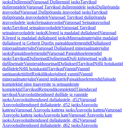
jaoks
Duširennid
Varuosad Duširennid jaoks
Tarvikud
duširennidele
Varuosad Tarvikud duširennidele jaoks
Dušipõranda
äravoolud
Varuosad Dušipõranda äravoolud jaoks
Tarvikud
dušipõranda äravooludele
Varuosad Tarvikud dušipõranda
äravooludele jaoks
Seinaäravoolud
Varuosad Seinaäravoolud
jaoks
Tarvikud seinaäravooludele
Varuosad Tarvikud
seinaäravooludele jaoks
Kõrged ja madalad dušialused
Varuosad
Kõrged ja madalad dušialused jaoks
Mineraalmaterjalist madalad
dušialused ja Geberit Duofix paigalduselemendid
Dušialused
mineraalmaterjalist
Varuosad Dušialused mineraalmaterjalist
jaoks
Paigalduselemendid
Varuosad Paigalduselemendid
jaoks
Tarvikud
Dušiseinad
Dušiseinad
Duši külgseinad walk-in
duššiseinale
Vannieraldusseinad
Dušiuksed
Tarvikud
Nišši hoiukastid
duššidele
Nišši hoiukastid
Tarvikud
Vannid
Vannid
sanitaarakrüülist
Ristkülikukujulised vannid
Vannid
mineraalmaterjalist
Vannid imikutele
Paigalduselemendid
Jalgade
komplektid ning traaversite ja seinaankrute
komplektid
Tarvikud
Remondikomplektid
Täiendavad
tarvikud
Äravooluühendused duššide ja vannide
jaoks
Äravooluühendused dušialustele, d52
Varuosad
Äravooluühendused dušialustele, d52 jaoks
Äravoolu
kattega
Varuosad Äravoolu kattega jaoks
Äravoolu katteta
Varuosad
Äravoolu katteta jaoks
Äravoolu kate
Varuosad Äravoolu kate
jaoks
Äravooluühendused dušialustele, d62
Varuosad
Äravooluühendused dušialustele, d62 jaoks
Äravoolu