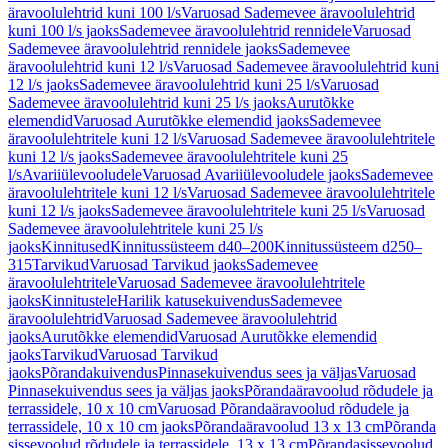
äravoolulehtrid kuni 100 l/s
Varuosad Sademevee äravoolulehtrid
kuni 100 l/s jaoks
Sademevee äravoolulehtrid rennidele
Varuosad
Sademevee äravoolulehtrid rennidele jaoks
Sademevee
äravoolulehtrid kuni 12 l/s
Varuosad Sademevee äravoolulehtrid kuni
12 l/s jaoks
Sademevee äravoolulehtrid kuni 25 l/s
Varuosad
Sademevee äravoolulehtrid kuni 25 l/s jaoks
Aurutõkke
elemendid
Varuosad Aurutõkke elemendid jaoks
Sademevee
äravoolulehtritele kuni 12 l/s
Varuosad Sademevee äravoolulehtritele
kuni 12 l/s jaoks
Sademevee äravoolulehtritele kuni 25
l/s
Avariiülevooludele
Varuosad Avariiülevooludele jaoks
Sademevee
äravoolulehtritele kuni 12 l/s
Varuosad Sademevee äravoolulehtritele
kuni 12 l/s jaoks
Sademevee äravoolulehtritele kuni 25 l/s
Varuosad
Sademevee äravoolulehtritele kuni 25 l/s
jaoks
Kinnitused
Kinnitussüsteem d40–200
Kinnitussüsteem d250–
315
Tarvikud
Varuosad Tarvikud jaoks
Sademevee
äravoolulehtritele
Varuosad Sademevee äravoolulehtritele
jaoks
Kinnitustele
Harilik katusekuivendus
Sademevee
äravoolulehtrid
Varuosad Sademevee äravoolulehtrid
jaoks
Aurutõkke elemendid
Varuosad Aurutõkke elemendid
jaoks
Tarvikud
Varuosad Tarvikud
jaoks
Põrandakuivendus
Pinnasekuivendus sees ja väljas
Varuosad
Pinnasekuivendus sees ja väljas jaoks
Põrandaäravoolud rõdudele ja
terrassidele, 10 x 10 cm
Varuosad Põrandaäravoolud rõdudele ja
terrassidele, 10 x 10 cm jaoks
Põrandaäravoolud 13 x 13 cm
Põranda
sissevoolud rõdudele ja terrassidele, 13 x 13 cm
Põrandasissevoolud