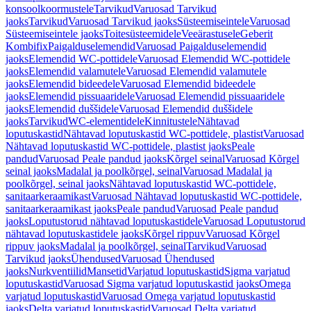
konsoolkoormustele
Tarvikud
Varuosad Tarvikud
jaoks
Tarvikud
Varuosad Tarvikud jaoks
Süsteemiseintele
Varuosad
Süsteemiseintele jaoks
Toitesüsteemidele
Veeärastusele
Geberit
Kombifix
Paigalduselemendid
Varuosad Paigalduselemendid
jaoks
Elemendid WC-pottidele
Varuosad Elemendid WC-pottidele
jaoks
Elemendid valamutele
Varuosad Elemendid valamutele
jaoks
Elemendid bideedele
Varuosad Elemendid bideedele
jaoks
Elemendid pissuaaridele
Varuosad Elemendid pissuaaridele
jaoks
Elemendid duššidele
Varuosad Elemendid duššidele
jaoks
Tarvikud
WC-elementidele
Kinnitustele
Nähtavad
loputuskastid
Nähtavad loputuskastid WC-pottidele, plastist
Varuosad
Nähtavad loputuskastid WC-pottidele, plastist jaoks
Peale
pandud
Varuosad Peale pandud jaoks
Kõrgel seinal
Varuosad Kõrgel
seinal jaoks
Madalal ja poolkõrgel, seinal
Varuosad Madalal ja
poolkõrgel, seinal jaoks
Nähtavad loputuskastid WC-pottidele,
sanitaarkeraamikast
Varuosad Nähtavad loputuskastid WC-pottidele,
sanitaarkeraamikast jaoks
Peale pandud
Varuosad Peale pandud
jaoks
Loputustorud nähtavad loputuskastidele
Varuosad Loputustorud
nähtavad loputuskastidele jaoks
Kõrgel rippuv
Varuosad Kõrgel
rippuv jaoks
Madalal ja poolkõrgel, seinal
Tarvikud
Varuosad
Tarvikud jaoks
Ühendused
Varuosad Ühendused
jaoks
Nurkventiilid
Mansetid
Varjatud loputuskastid
Sigma varjatud
loputuskastid
Varuosad Sigma varjatud loputuskastid jaoks
Omega
varjatud loputuskastid
Varuosad Omega varjatud loputuskastid
jaoks
Delta varjatud loputuskastid
Varuosad Delta varjatud