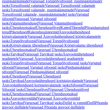
ruumisäästumudel
Varuosad Torupõlvsifoonid, ruumisäästumudel
jaoks
Torusifoonid valamule
Varuosad Torusifoonid valamule
jaoks
Torusifoonid valamule, ruumisäästumudel
Varuosad
Torusifoonid valamule, ruumisäästumudel jaoks
Varjatud
sifoonid
Varuosad Varjatud sifoonid
jaoks
Valamuühendused
Varuosad Valamuühendused
jaoks
Ühendusotsakud
Ühenduspõlved
Katted
Tihendid
Põrandapealsed
torud
Pikendused
Rakendussüsteemid
Äravooluühendused
köögivalamutele
Varuosad Äravooluühendused köögivalamutele
jaoks
Torupõlvsifoonid
Varuosad Torupõlvsifoonid
jaoks
Köögivalamu ühendused
Varuosad Köögivalamu ühendused
jaoks
Ühendusotsakud
Varuosad Ühendusotsakud
jaoks
Tarvikud
Varuosad Tarvikud jaoks
Äravooluühendused
seadmetele
Varuosad Äravooluühendused seadmetele
jaoks
Torupõlvsifoonid
Varuosad Torupõlvsifoonid jaoks
Varjatud
sifoonid
Varuosad Varjatud sifoonid jaoks
Pindpaigaldatud
sifoonid
Varuosad Pindpaigaldatud sifoonid
jaoks
Ühendused
Varuosad Ühendused
jaoks
Tarvikud
Äravooluühendused koristajavalamule
Varuosad
Äravooluühendused koristajavalamule jaoks
Sifoonid
Varuosad
Sifoonid jaoks
Ühenduspõlved
Varuosad Ühenduspõlved
jaoks
Ühendusotsakud
Varuosad Ühendusotsakud
jaoks
Äravooluventiilid
Varuosad Äravooluventiilid
jaoks
Tarvikud
Varuosad Tarvikud jaoks
Dušid ja vannid
Dušš
Põranda
äravool duššidele
Varuosad Põranda äravool duššidele