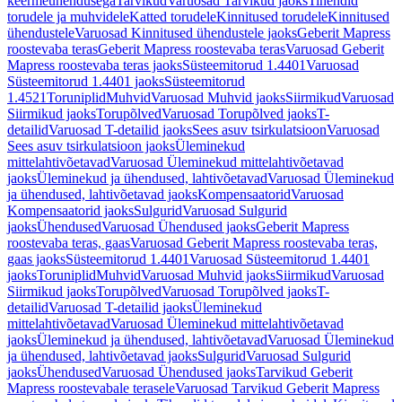
keermeühendusega
Tarvikud
Varuosad Tarvikud jaoks
Tihendid
torudele ja muhvidele
Katted torudele
Kinnitused torudele
Kinnitused
ühendustele
Varuosad Kinnitused ühendustele jaoks
Geberit Mapress
roostevaba teras
Geberit Mapress roostevaba teras
Varuosad Geberit
Mapress roostevaba teras jaoks
Süsteemitorud 1.4401
Varuosad
Süsteemitorud 1.4401 jaoks
Süsteemitorud
1.4521
Toruniplid
Muhvid
Varuosad Muhvid jaoks
Siirmikud
Varuosad
Siirmikud jaoks
Torupõlved
Varuosad Torupõlved jaoks
T-
detailid
Varuosad T-detailid jaoks
Sees asuv tsirkulatsioon
Varuosad
Sees asuv tsirkulatsioon jaoks
Üleminekud
mittelahtivõetavad
Varuosad Üleminekud mittelahtivõetavad
jaoks
Üleminekud ja ühendused, lahtivõetavad
Varuosad Üleminekud
ja ühendused, lahtivõetavad jaoks
Kompensaatorid
Varuosad
Kompensaatorid jaoks
Sulgurid
Varuosad Sulgurid
jaoks
Ühendused
Varuosad Ühendused jaoks
Geberit Mapress
roostevaba teras, gaas
Varuosad Geberit Mapress roostevaba teras,
gaas jaoks
Süsteemitorud 1.4401
Varuosad Süsteemitorud 1.4401
jaoks
Toruniplid
Muhvid
Varuosad Muhvid jaoks
Siirmikud
Varuosad
Siirmikud jaoks
Torupõlved
Varuosad Torupõlved jaoks
T-
detailid
Varuosad T-detailid jaoks
Üleminekud
mittelahtivõetavad
Varuosad Üleminekud mittelahtivõetavad
jaoks
Üleminekud ja ühendused, lahtivõetavad
Varuosad Üleminekud
ja ühendused, lahtivõetavad jaoks
Sulgurid
Varuosad Sulgurid
jaoks
Ühendused
Varuosad Ühendused jaoks
Tarvikud Geberit
Mapress roostevabale terasele
Varuosad Tarvikud Geberit Mapress