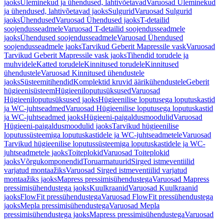
jaoks
Üleminekud ja ühendused, lahtivõetavad
Varuosad Üleminekud
ja ühendused, lahtivõetavad jaoks
Sulgurid
Varuosad Sulgurid
jaoks
Ühendused
Varuosad Ühendused jaoks
T-detailid
soojendusseadmele
Varuosad T-detailid soojendusseadmele
jaoks
Ühendused soojendusseadmele
Varuosad Ühendused
soojendusseadmele jaoks
Tarvikud Geberit Mapressile vask
Varuosad
Tarvikud Geberit Mapressile vask jaoks
Tihendid torudele ja
muhvidele
Katted torudele
Kinnitused torudele
Kinnitused
ühendustele
Varuosad Kinnitused ühendustele
jaoks
Süsteemitihendid
Komplektid kruvid äärikühendustele
Geberit
hügieenisüsteem
Hügieeniloputusüksused
Varuosad
Hügieeniloputusüksused jaoks
Hügieenilise loputusega loputuskastid
ja WC-juhtseadmed
Varuosad Hügieenilise loputusega loputuskastid
ja WC-juhtseadmed jaoks
Hügieeni-paigaldusmoodulid
Varuosad
Hügieeni-paigaldusmoodulid jaoks
Tarvikud hügieenilise
loputussüsteemiga loputuskastidele ja WC-juhtseadmetele
Varuosad
Tarvikud hügieenilise loputussüsteemiga loputuskastidele ja WC-
juhtseadmetele jaoks
Toiteplokid
Varuosad Toiteplokid
jaoks
Võrgukomponendid
Toruarmatuurid
Sirged istmeventiilid
varjatud montaažiks
Varuosad Sirged istmeventiilid varjatud
montaažiks jaoks
Mapress pressimisühendustega
Varuosad Mapress
pressimisühendustega jaoks
Kuulkraanid
Varuosad Kuulkraanid
jaoks
FlowFit pressühendustega
Varuosad FlowFit pressühendustega
jaoks
Mepla pressimisühendustega
Varuosad Mepla
pressimisühendustega jaoks
Mapress pressimisühendustega
Varuosad