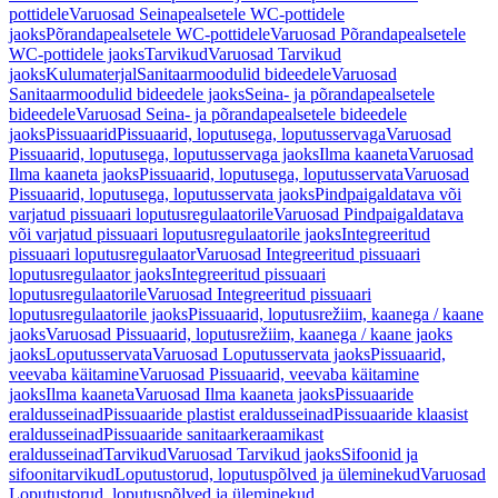
pottidele
Varuosad Seinapealsetele WC-pottidele
jaoks
Põrandapealsetele WC-pottidele
Varuosad Põrandapealsetele
WC-pottidele jaoks
Tarvikud
Varuosad Tarvikud
jaoks
Kulumaterjal
Sanitaarmoodulid bideedele
Varuosad
Sanitaarmoodulid bideedele jaoks
Seina- ja põrandapealsetele
bideedele
Varuosad Seina- ja põrandapealsetele bideedele
jaoks
Pissuaarid
Pissuaarid, loputusega, loputusservaga
Varuosad
Pissuaarid, loputusega, loputusservaga jaoks
Ilma kaaneta
Varuosad
Ilma kaaneta jaoks
Pissuaarid, loputusega, loputusservata
Varuosad
Pissuaarid, loputusega, loputusservata jaoks
Pindpaigaldatava või
varjatud pissuaari loputusregulaatorile
Varuosad Pindpaigaldatava
või varjatud pissuaari loputusregulaatorile jaoks
Integreeritud
pissuaari loputusregulaator
Varuosad Integreeritud pissuaari
loputusregulaator jaoks
Integreeritud pissuaari
loputusregulaatorile
Varuosad Integreeritud pissuaari
loputusregulaatorile jaoks
Pissuaarid, loputusrežiim, kaanega / kaane
jaoks
Varuosad Pissuaarid, loputusrežiim, kaanega / kaane jaoks
jaoks
Loputusservata
Varuosad Loputusservata jaoks
Pissuaarid,
veevaba käitamine
Varuosad Pissuaarid, veevaba käitamine
jaoks
Ilma kaaneta
Varuosad Ilma kaaneta jaoks
Pissuaaride
eraldusseinad
Pissuaaride plastist eraldusseinad
Pissuaaride klaasist
eraldusseinad
Pissuaaride sanitaarkeraamikast
eraldusseinad
Tarvikud
Varuosad Tarvikud jaoks
Sifoonid ja
sifoonitarvikud
Loputustorud, loputuspõlved ja üleminekud
Varuosad
Loputustorud, loputuspõlved ja üleminekud