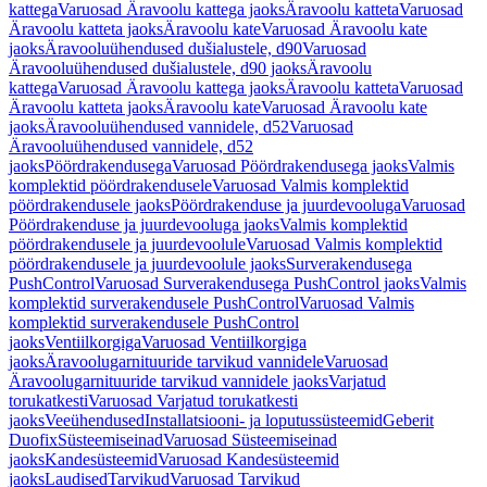
kattega
Varuosad Äravoolu kattega jaoks
Äravoolu katteta
Varuosad
Äravoolu katteta jaoks
Äravoolu kate
Varuosad Äravoolu kate
jaoks
Äravooluühendused dušialustele, d90
Varuosad
Äravooluühendused dušialustele, d90 jaoks
Äravoolu
kattega
Varuosad Äravoolu kattega jaoks
Äravoolu katteta
Varuosad
Äravoolu katteta jaoks
Äravoolu kate
Varuosad Äravoolu kate
jaoks
Äravooluühendused vannidele, d52
Varuosad
Äravooluühendused vannidele, d52
jaoks
Pöördrakendusega
Varuosad Pöördrakendusega jaoks
Valmis
komplektid pöördrakendusele
Varuosad Valmis komplektid
pöördrakendusele jaoks
Pöördrakenduse ja juurdevooluga
Varuosad
Pöördrakenduse ja juurdevooluga jaoks
Valmis komplektid
pöördrakendusele ja juurdevoolule
Varuosad Valmis komplektid
pöördrakendusele ja juurdevoolule jaoks
Surverakendusega
PushControl
Varuosad Surverakendusega PushControl jaoks
Valmis
komplektid surverakendusele PushControl
Varuosad Valmis
komplektid surverakendusele PushControl
jaoks
Ventiilkorgiga
Varuosad Ventiilkorgiga
jaoks
Äravoolugarnituuride tarvikud vannidele
Varuosad
Äravoolugarnituuride tarvikud vannidele jaoks
Varjatud
torukatkesti
Varuosad Varjatud torukatkesti
jaoks
Veeühendused
Installatsiooni- ja loputussüsteemid
Geberit
Duofix
Süsteemiseinad
Varuosad Süsteemiseinad
jaoks
Kandesüsteemid
Varuosad Kandesüsteemid
jaoks
Laudised
Tarvikud
Varuosad Tarvikud