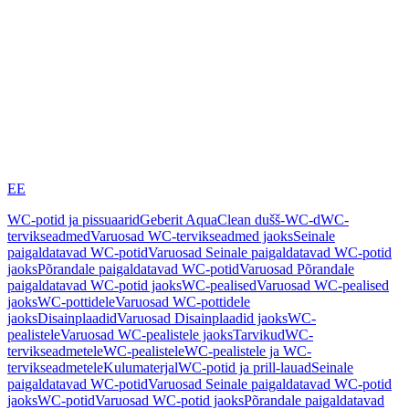
EE
WC-potid ja pissuaarid
Geberit AquaClean dušš-WC-d
WC-
tervikseadmed
Varuosad WC-tervikseadmed jaoks
Seinale
paigaldatavad WC-potid
Varuosad Seinale paigaldatavad WC-potid
jaoks
Põrandale paigaldatavad WC-potid
Varuosad Põrandale
paigaldatavad WC-potid jaoks
WC-pealised
Varuosad WC-pealised
jaoks
WC-pottidele
Varuosad WC-pottidele
jaoks
Disainplaadid
Varuosad Disainplaadid jaoks
WC-
pealistele
Varuosad WC-pealistele jaoks
Tarvikud
WC-
tervikseadmetele
WC-pealistele
WC-pealistele ja WC-
tervikseadmetele
Kulumaterjal
WC-potid ja prill-lauad
Seinale
paigaldatavad WC-potid
Varuosad Seinale paigaldatavad WC-potid
jaoks
WC-potid
Varuosad WC-potid jaoks
Põrandale paigaldatavad