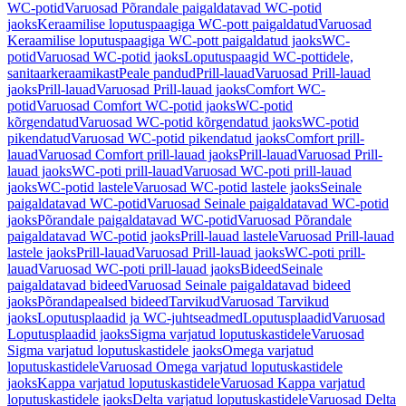
WC-potid
Varuosad Põrandale paigaldatavad WC-potid
jaoks
Keraamilise loputuspaagiga WC-pott paigaldatud
Varuosad
Keraamilise loputuspaagiga WC-pott paigaldatud jaoks
WC-
potid
Varuosad WC-potid jaoks
Loputuspaagid WC-pottidele,
sanitaarkeraamikast
Peale pandud
Prill-lauad
Varuosad Prill-lauad
jaoks
Prill-lauad
Varuosad Prill-lauad jaoks
Comfort WC-
potid
Varuosad Comfort WC-potid jaoks
WC-potid
kõrgendatud
Varuosad WC-potid kõrgendatud jaoks
WC-potid
pikendatud
Varuosad WC-potid pikendatud jaoks
Comfort prill-
lauad
Varuosad Comfort prill-lauad jaoks
Prill-lauad
Varuosad Prill-
lauad jaoks
WC-poti prill-lauad
Varuosad WC-poti prill-lauad
jaoks
WC-potid lastele
Varuosad WC-potid lastele jaoks
Seinale
paigaldatavad WC-potid
Varuosad Seinale paigaldatavad WC-potid
jaoks
Põrandale paigaldatavad WC-potid
Varuosad Põrandale
paigaldatavad WC-potid jaoks
Prill-lauad lastele
Varuosad Prill-lauad
lastele jaoks
Prill-lauad
Varuosad Prill-lauad jaoks
WC-poti prill-
lauad
Varuosad WC-poti prill-lauad jaoks
Bideed
Seinale
paigaldatavad bideed
Varuosad Seinale paigaldatavad bideed
jaoks
Põrandapealsed bideed
Tarvikud
Varuosad Tarvikud
jaoks
Loputusplaadid ja WC-juhtseadmed
Loputusplaadid
Varuosad
Loputusplaadid jaoks
Sigma varjatud loputuskastidele
Varuosad
Sigma varjatud loputuskastidele jaoks
Omega varjatud
loputuskastidele
Varuosad Omega varjatud loputuskastidele
jaoks
Kappa varjatud loputuskastidele
Varuosad Kappa varjatud
loputuskastidele jaoks
Delta varjatud loputuskastidele
Varuosad Delta