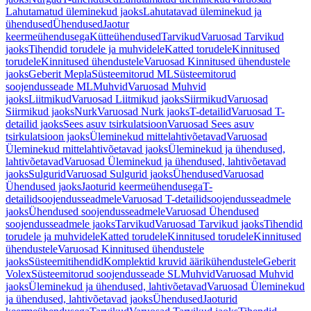
Lahutamatud üleminekud jaoks
Lahutatavad üleminekud ja
ühendused
Ühendused
Jaotur
keermeühendusega
Kütteühendused
Tarvikud
Varuosad Tarvikud
jaoks
Tihendid torudele ja muhvidele
Katted torudele
Kinnitused
torudele
Kinnitused ühendustele
Varuosad Kinnitused ühendustele
jaoks
Geberit Mepla
Süsteemitorud ML
Süsteemitorud
soojendusseade ML
Muhvid
Varuosad Muhvid
jaoks
Liitmikud
Varuosad Liitmikud jaoks
Siirmikud
Varuosad
Siirmikud jaoks
Nurk
Varuosad Nurk jaoks
T-detailid
Varuosad T-
detailid jaoks
Sees asuv tsirkulatsioon
Varuosad Sees asuv
tsirkulatsioon jaoks
Üleminekud mittelahtivõetavad
Varuosad
Üleminekud mittelahtivõetavad jaoks
Üleminekud ja ühendused,
lahtivõetavad
Varuosad Üleminekud ja ühendused, lahtivõetavad
jaoks
Sulgurid
Varuosad Sulgurid jaoks
Ühendused
Varuosad
Ühendused jaoks
Jaoturid keermeühendusega
T-
detailidsoojendusseadmele
Varuosad T-detailidsoojendusseadmele
jaoks
Ühendused soojendusseadmele
Varuosad Ühendused
soojendusseadmele jaoks
Tarvikud
Varuosad Tarvikud jaoks
Tihendid
torudele ja muhvidele
Katted torudele
Kinnitused torudele
Kinnitused
ühendustele
Varuosad Kinnitused ühendustele
jaoks
Süsteemitihendid
Komplektid kruvid äärikühendustele
Geberit
Volex
Süsteemitorud soojendusseade SL
Muhvid
Varuosad Muhvid
jaoks
Üleminekud ja ühendused, lahtivõetavad
Varuosad Üleminekud
ja ühendused, lahtivõetavad jaoks
Ühendused
Jaoturid