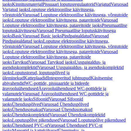
jaoks
Kinnitusmaterjal
Pissuaari loputusregulaatorid
Varjatud
Varuosad
Varjatud jaoks
Loputuse elektroonilise käivitusega,
võrgutoide
Varuosad Loputuse elektroonilise käivitusega, võrgutoide
jaoks
Loputuse elektroonilise käivitusega, patareitoide
Varuosad
Loputuse elektroonilise käivitusega, patareitoide jaoks
Pneumaatilise
loputuskäivitusega
Varuosad Pneumaatilise loputuskäivitusega
jaoks
Basic
Varuosad Basic jaoks
Pindpaigaldatud
Varuosad
Pindpaigaldatud jaoks
Loputuse elektroonilise käivitusega,
võrgutoide
Varuosad Loputuse elektroonilise käivitusega, võrgutoide
jaoks
Loputuse elektroonilise käivitusega, patareitoide
Varuosad
Loputuse elektroonilise käivitusega, patareitoide
jaoks
Tarvikud
Varuosad Tarvikud jaoks
Uuspaigaldus- ja
asenduskomplektid
Varuosad Uuspaigaldus- ja asenduskomplektid
jaoks
Loputustorud, loputuspõlved ja
üleminekud
Katteplaadid
Integreeritud juhtnupud
Käsitsemise
abivahendid
WC-pottide, pissuaaride ja bideede
äravooluühendused
Äravooluühendused WC-pottidele ja
valamutele
Varuosad Äravooluühendused WC-pottidele ja
valamutele jaoks
Sifoonid
Varuosad Sifoonid
jaoks
Ühenduspõlved
Varuosad Ühenduspõlved
jaoks
Ühendusotsakud
Varuosad Ühendusotsakud
jaoks
Ühenduskomplektid
Varuosad Ühenduskomplektid
jaoks
Loputuspõlve pikendused
Varuosad Loputuspõlve pikendused
jaoks
Ühendused PVC-st
Varuosad Ühendused PVC-st
jaoks
Mansetid ja kattekübarad
Ülemineku- ja