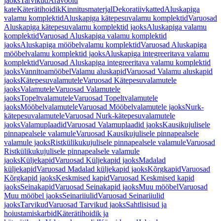
jaoks
Tarvikud
Äravoolu
kate
Käterätihoidik
Kinnitusmaterjal
Dekoratiivkatted
Aluskapiga
valamu komplektid
Aluskapiga kätepesuvalamu komplektid
Varuosad
Aluskapiga kätepesuvalamu komplektid jaoks
Aluskapiga valamu
komplektid
Varuosad Aluskapiga valamu komplektid
jaoks
Aluskapiga mööbelvalamu komplektid
Varuosad Aluskapiga
mööbelvalamu komplektid jaoks
Aluskapiga integreeritava valamu
komplektid
Varuosad Aluskapiga integreeritava valamu komplektid
jaoks
Vannitoamööbel
Valamu aluskapid
Varuosad Valamu aluskapid
jaoks
Kätepesuvalamutele
Varuosad Kätepesuvalamutele
jaoks
Valamutele
Varuosad Valamutele
jaoks
Topeltvalamutele
Varuosad Topeltvalamutele
jaoks
Mööbelvalamutele
Varuosad Mööbelvalamutele jaoks
Nurk-
kätepesuvalamutele
Varuosad Nurk-kätepesuvalamutele
jaoks
Valamuplaadid
Varuosad Valamuplaadid jaoks
Kausikujulisele
pinnapealsele valamule
Varuosad Kausikujulisele pinnapealsele
valamule jaoks
Ristkülikukujulisele pinnapealsele valamule
Varuosad
Ristkülikukujulisele pinnapealsele valamule
jaoks
Küljekapid
Varuosad Küljekapid jaoks
Madalad
küljekapid
Varuosad Madalad küljekapid jaoks
Kõrgkapid
Varuosad
Kõrgkapid jaoks
Keskmised kapid
Varuosad Keskmised kapid
jaoks
Seinakapid
Varuosad Seinakapid jaoks
Muu mööbel
Varuosad
Muu mööbel jaoks
Seinariiulid
Varuosad Seinariiulid
jaoks
Tarvikud
Varuosad Tarvikud jaoks
Sahtlisisud ja
hoiustamiskarbid
Käterätihoidik ja