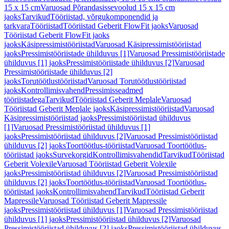
15 x 15 cm
Varuosad Põrandasissevoolud 15 x 15 cm
jaoks
Tarvikud
Tööriistad, võrgukomponendid ja
tarkvara
Tööriistad
Tööriistad Geberit FlowFit jaoks
Varuosad
Tööriistad Geberit FlowFit jaoks
jaoks
Käsipressimistööriistad
Varuosad Käsipressimistööriistad
jaoks
Pressimistööriistade ühilduvus [1]
Varuosad Pressimistööriistade
ühilduvus [1] jaoks
Pressimistööriistade ühilduvus [2]
Varuosad
Pressimistööriistade ühilduvus [2]
jaoks
Torutöötlustööriistad
Varuosad Torutöötlustööriistad
jaoks
Kontrollimisvahend
Pressimisseadmed
tööriistadega
Tarvikud
Tööriistad Geberit Meplale
Varuosad
Tööriistad Geberit Meplale jaoks
Käsipressimistööriistad
Varuosad
Käsipressimistööriistad jaoks
Pressimistööriistad ühilduvus
[1]
Varuosad Pressimistööriistad ühilduvus [1]
jaoks
Pressimistööriistad ühilduvus [2]
Varuosad Pressimistööriistad
ühilduvus [2] jaoks
Toortöötlus-tööriistad
Varuosad Toortöötlus-
tööriistad jaoks
Survekorgid
Kontrollimisvahendid
Tarvikud
Tööriistad
Geberit Volexile
Varuosad Tööriistad Geberit Volexile
jaoks
Pressimistööriistad ühilduvus [2]
Varuosad Pressimistööriistad
ühilduvus [2] jaoks
Toortöötlus-tööriistad
Varuosad Toortöötlus-
tööriistad jaoks
Kontrollimisvahend
Tarvikud
Tööriistad Geberit
Mapressile
Varuosad Tööriistad Geberit Mapressile
jaoks
Pressimistööriistad ühilduvus [1]
Varuosad Pressimistööriistad
ühilduvus [1] jaoks
Pressimistööriistad ühilduvus [2]
Varuosad
Pressimistööriistad ühilduvus [2] jaoks
Pressimistööriistad ühilduvus