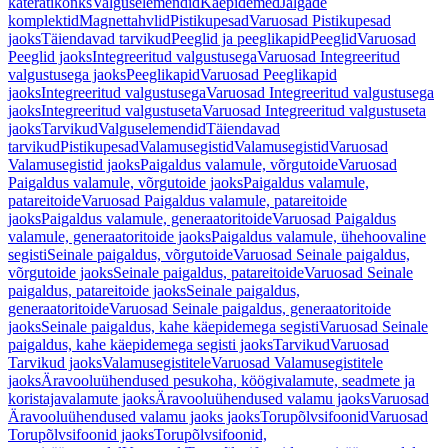
käterätikonks
Valguselemendid
Käepidemed
Jalgade
komplektid
Magnettahvlid
Pistikupesad
Varuosad Pistikupesad
jaoks
Täiendavad tarvikud
Peeglid ja peeglikapid
Peeglid
Varuosad
Peeglid jaoks
Integreeritud valgustusega
Varuosad Integreeritud
valgustusega jaoks
Peeglikapid
Varuosad Peeglikapid
jaoks
Integreeritud valgustusega
Varuosad Integreeritud valgustusega
jaoks
Integreeritud valgustuseta
Varuosad Integreeritud valgustuseta
jaoks
Tarvikud
Valguselemendid
Täiendavad
tarvikud
Pistikupesad
Valamusegistid
Valamusegistid
Varuosad
Valamusegistid jaoks
Paigaldus valamule, võrgutoide
Varuosad
Paigaldus valamule, võrgutoide jaoks
Paigaldus valamule,
patareitoide
Varuosad Paigaldus valamule, patareitoide
jaoks
Paigaldus valamule, generaatoritoide
Varuosad Paigaldus
valamule, generaatoritoide jaoks
Paigaldus valamule, ühehoovaline
segisti
Seinale paigaldus, võrgutoide
Varuosad Seinale paigaldus,
võrgutoide jaoks
Seinale paigaldus, patareitoide
Varuosad Seinale
paigaldus, patareitoide jaoks
Seinale paigaldus,
generaatoritoide
Varuosad Seinale paigaldus, generaatoritoide
jaoks
Seinale paigaldus, kahe käepidemega segisti
Varuosad Seinale
paigaldus, kahe käepidemega segisti jaoks
Tarvikud
Varuosad
Tarvikud jaoks
Valamusegistitele
Varuosad Valamusegistitele
jaoks
Äravooluühendused pesukoha, köögivalamute, seadmete ja
koristajavalamute jaoks
Äravooluühendused valamu jaoks
Varuosad
Äravooluühendused valamu jaoks jaoks
Torupõlvsifoonid
Varuosad
Torupõlvsifoonid jaoks
Torupõlvsifoonid,