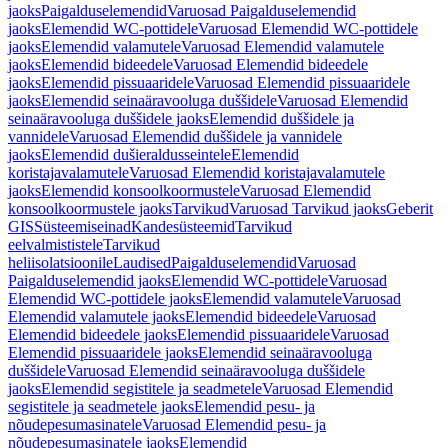
jaoks
Paigalduselemendid
Varuosad Paigalduselemendid
jaoks
Elemendid WC-pottidele
Varuosad Elemendid WC-pottidele
jaoks
Elemendid valamutele
Varuosad Elemendid valamutele
jaoks
Elemendid bideedele
Varuosad Elemendid bideedele
jaoks
Elemendid pissuaaridele
Varuosad Elemendid pissuaaridele
jaoks
Elemendid seinaäravooluga duššidele
Varuosad Elemendid
seinaäravooluga duššidele jaoks
Elemendid duššidele ja
vannidele
Varuosad Elemendid duššidele ja vannidele
jaoks
Elemendid dušieraldusseintele
Elemendid
koristajavalamutele
Varuosad Elemendid koristajavalamutele
jaoks
Elemendid konsoolkoormustele
Varuosad Elemendid
konsoolkoormustele jaoks
Tarvikud
Varuosad Tarvikud jaoks
Geberit
GIS
Süsteemiseinad
Kandesüsteemid
Tarvikud
eelvalmististele
Tarvikud
heliisolatsioonile
Laudised
Paigalduselemendid
Varuosad
Paigalduselemendid jaoks
Elemendid WC-pottidele
Varuosad
Elemendid WC-pottidele jaoks
Elemendid valamutele
Varuosad
Elemendid valamutele jaoks
Elemendid bideedele
Varuosad
Elemendid bideedele jaoks
Elemendid pissuaaridele
Varuosad
Elemendid pissuaaridele jaoks
Elemendid seinaäravooluga
duššidele
Varuosad Elemendid seinaäravooluga duššidele
jaoks
Elemendid segistitele ja seadmetele
Varuosad Elemendid
segistitele ja seadmetele jaoks
Elemendid pesu- ja
nõudepesumasinatele
Varuosad Elemendid pesu- ja
nõudepesumasinatele jaoks
Elemendid