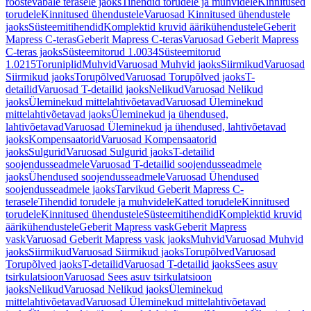
roostevabale terasele jaoks
Tihendid torudele ja muhvidele
Kinnitused
torudele
Kinnitused ühendustele
Varuosad Kinnitused ühendustele
jaoks
Süsteemitihendid
Komplektid kruvid äärikühendustele
Geberit
Mapress C-teras
Geberit Mapress C-teras
Varuosad Geberit Mapress
C-teras jaoks
Süsteemitorud 1.0034
Süsteemitorud
1.0215
Toruniplid
Muhvid
Varuosad Muhvid jaoks
Siirmikud
Varuosad
Siirmikud jaoks
Torupõlved
Varuosad Torupõlved jaoks
T-
detailid
Varuosad T-detailid jaoks
Nelikud
Varuosad Nelikud
jaoks
Üleminekud mittelahtivõetavad
Varuosad Üleminekud
mittelahtivõetavad jaoks
Üleminekud ja ühendused,
lahtivõetavad
Varuosad Üleminekud ja ühendused, lahtivõetavad
jaoks
Kompensaatorid
Varuosad Kompensaatorid
jaoks
Sulgurid
Varuosad Sulgurid jaoks
T-detailid
soojendusseadmele
Varuosad T-detailid soojendusseadmele
jaoks
Ühendused soojendusseadmele
Varuosad Ühendused
soojendusseadmele jaoks
Tarvikud Geberit Mapress C-
terasele
Tihendid torudele ja muhvidele
Katted torudele
Kinnitused
torudele
Kinnitused ühendustele
Süsteemitihendid
Komplektid kruvid
äärikühendustele
Geberit Mapress vask
Geberit Mapress
vask
Varuosad Geberit Mapress vask jaoks
Muhvid
Varuosad Muhvid
jaoks
Siirmikud
Varuosad Siirmikud jaoks
Torupõlved
Varuosad
Torupõlved jaoks
T-detailid
Varuosad T-detailid jaoks
Sees asuv
tsirkulatsioon
Varuosad Sees asuv tsirkulatsioon
jaoks
Nelikud
Varuosad Nelikud jaoks
Üleminekud
mittelahtivõetavad
Varuosad Üleminekud mittelahtivõetavad