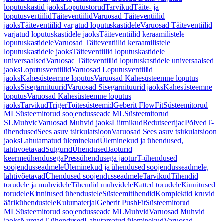
loputuskastid jaoks
Loputustorud
Tarvikud
Täite- ja
loputusventiilid
Täiteventiilid
Varuosad Täiteventiilid
jaoks
Täiteventiilid varjatud loputuskastidele
Varuosad Täiteventiilid
varjatud loputuskastidele jaoks
Täiteventiilid keraamilistele
loputuskastidele
Varuosad Täiteventiilid keraamilistele
loputuskastidele jaoks
Täiteventiilid loputuskastidele
universaalsed
Varuosad Täiteventiilid loputuskastidele universaalsed
jaoks
Loputusventiilid
Varuosad Loputusventiilid
jaoks
Kahesüsteemne loputus
Varuosad Kahesüsteemne loputus
jaoks
Sisegarnituurid
Varuosad Sisegarnituurid jaoks
Kahesüsteemne
loputus
Varuosad Kahesüsteemne loputus
jaoks
Tarvikud
Triger
Toitesüsteemid
Geberit FlowFit
Süsteemitorud
ML
Süsteemitorud soojendusseade ML
Süsteemitorud
SL
Muhvid
Varuosad Muhvid jaoks
Liitmikud
Redutseerijad
Põlved
T-
ühendused
Sees asuv tsirkulatsioon
Varuosad Sees asuv tsirkulatsioon
jaoks
Lahutamatud üleminekud
Üleminekud ja ühendused,
lahtivõetavad
Sulgurid
Ühendused
Jaoturid
keermeühendusega
Pressühendusega jaotur
T-ühendused
soojendusseadmele
Üleminekud ja ühendused soojendusseadmele,
lahtivõetavad
Ühendused soojendusseadmele
Tarvikud
Tihendid
torudele ja muhvidele
Tihendid muhvidele
Katted torudele
Kinnitused
torudele
Kinnitused ühendustele
Süsteemitihendid
Komplektid kruvid
äärikühendustele
Kulumaterjal
Geberit PushFit
Süsteemitorud
ML
Süsteemitorud soojendusseade ML
Muhvid
Varuosad Muhvid
jaoks
Nurgad
T-ühendused
Lahutamatud üleminekud
Varuosad