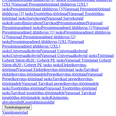
[2XL]
Varuosad Pressimistööriistad ühilduvus [2XL]
jaoks
Pressimistööriistad ühilduvus [3]
Varuosad Pressimistööriistad
ühilduvus [3] jaoks
Toortöötlus-tööriistad
Varuosad Toortöötlus-
tööriistad jaoks
Survekorgid
Varuosad Survekorgid
jaoks
Kontrollimisvahend
Tarvikud
Pressimisseadmed
Varuosad
Pressimisseadmed jaoks
Pressimisseadmed ühilduvus [1]
Varuosad
Pressimisseadmed ühilduvus [1] jaoks
Pressimisseadmed ühilduvus
[2]
Varuosad Pressimisseadmed ühilduvus [2]
jaoks
Pressimisseadmed ühilduvus [2XL]
Varuosad
Pressimisseadmed ühilduvus [2XL]
jaoks
Universaalkohvrid
Varuosad Universaalkohvrid
jaoks
Universaalkohvrid
Varuosad Universaalkohvrid jaoks
Tööriistad
Geberit Silent-db20 / Geberit PE jaoks
Varuosad Tööriistad Geberit
Silent-db20 / Geberit PE jaoks jaoks
Elektrikeevitus-
tööriistad
Varuosad Elektrikeevitus-tööriistad jaoks
Tarvikud
elektrikeevitus-tööriistadele
Peegelkeevitus-tööriistad
Varuosad
Peegelkeevitus-tööriistad jaoks
Tarvikud peegelkeevitus-
tööriistadele
Varuosad Tarvikud peegelkeevitus-tööriistadele
jaoks
Toortöötlus-tööriistad
Varuosad Toortöötlus-tööriistad
jaoks
Tarvikud torutöötlus-tööriistadele
Varuosad Tarvikud
torutöötlus-tööriistadele jaoks
Käsitsemis-
abivahendid
Kaugjuhtimispuldid
Tootekategooriad
Vannitoaseeriad