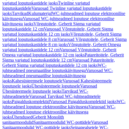
varjatud loputuskastidele jaoks
Twinline varjatud
loputuskastidele
Varuosad Twinline varjatud loputuskastidele
jaoks
Tarvikud
Kulumaterjal
WC-juhtseadmed loputuse elektroonilise
käivitusega
Varuosad WC-juhtseadmed loputuse elektroonilise
käivitusega jaoks
Võrgutoitele, Geberit Sigma varjatud
loputuskastidele 12 cm
Varuosad Võrgutoitele, Geberit Sigma
varjatud loputuskastidele 12 cm jaoks
Võrgutoitele, Geberit Sigma
varjatud loputuskastidele 8 cm
Varuosad Võrgutoitele, Geberit Sigma
varjatud loputuskastidele 8 cm jaoks
Võrgutoitele, Geberit Omega
varjatud loputuskastidele 12 cm
Varuosad Võrgutoitele, Geberit
Omega varjatud loputuskastidele 12 cm jaoks
Patareitoitele, Geberit
Sigma varjatud loputuskastidele 12 cm
Varuosad Patareitoitele,
Geberit Sigma varjatud loputuskastidele 12 cm jaoks
WC-
juhtseadmed pneumaatilise loputuskäivitusega
Varuosad WC-
juhtseadmed pneumaatilise loputuskäivitusega
jaoks
Kahesüsteemsele loputusele
Varuosad Kahesüsteemsele
loputusele jaoks
Ühesüsteemsele loputusele
Varuosad
Ühesüsteemsele loputusele jaoks
Tarvikud WC-
juhtseadmetele
Varuosad Tarvikud WC-juhtseadmetele
jaoks
Paigalduskomplektid
Varuosad Paigalduskomplektid jaoks
WC-
juhtseadmed loputuse elektroonilise käivitusega
Varuosad WC-
juhtseadmed loputuse elektroonilise käivitusega
jaoks
Ühendused
Geberit Monolith
sanitaarmoodulid
Sanitaarmoodulid WC-pottidele
Varuosad
Sanitaarmoodulid WC-pottidele jaoks
Seinapealsetele WC-