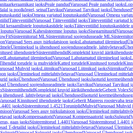
nitaarkeraamikast jaoks
Peale pandud
Varuosad Peale pandud jaoks
Lopu
alal ja poolkõrgel, seinal
Tarvikud
Varuosad Tarvikud jaoks
Ühendused
putuskastid jaoks
Omega varjatud loputuskastid
Varuosad Omega varjatu
tiilid
Täiteventiilid
Varuosad Täiteventiilid jaoks
Täiteventiilid varjatud l
lid keraamilistele loputuskastidele jaoks
Täiteventiilid loputuskastidele 
loputus
Varuosad Kahesüsteemne loputus jaoks
Sisegarnituurid
Varuosad
lowFit
Süsteemitorud ML
Süsteemitorud soojendusseade ML
Süsteemito
oon
Varuosad Sees asuv tsirkulatsioon jaoks
Lahutamatud üleminekud
Ül
admele
Üleminekud ja ühendused soojendusseadmele, lahtivõetavad
Ühen
itused ühendustele
Süsteemitihendid
Komplektid kruvid äärikühenduste
sed
Lahutamatud üleminekud
Varuosad Lahutamatud üleminekud jaoks
L
Tihendid torudele ja muhvidele
Katted torudele
Kinnitused torudele
Kinn
aruosad Muhvid jaoks
Liitmikud
Varuosad Liitmikud jaoks
Siirmikud
Var
oon jaoks
Üleminekud mittelahtivõetavad
Varuosad Üleminekud mittelah
urid jaoks
Ühendused
Varuosad Ühendused jaoks
Jaoturid keermeühend
sad Ühendused soojendusseadmele jaoks
Tarvikud
Varuosad Tarvikud j
ks
Süsteemitihendid
Komplektid kruvid äärikühendustele
Geberit Volex
Sü
 ühendused, lahtivõetavad jaoks
Ühendused
Jaoturid keermeühenduseg
Varuosad Kinnitused ühendustele jaoks
Geberit Mapress roostevaba tera
.4401 jaoks
Süsteemitorud 1.4521
Toruniplid
Muhvid
Varuosad Muhvid 
atsioon
Varuosad Sees asuv tsirkulatsioon jaoks
Üleminekud mittelahtivõ
etavad jaoks
Kompensaatorid
Varuosad Kompensaatorid jaoks
Sulgurid
V
eras, gaas jaoks
Süsteemitorud 1.4401
Varuosad Süsteemitorud 1.4401 j
sad T-detailid jaoks
Üleminekud mittelahtivõetavad
Varuosad Ülemineku
s
Sulgurid
Varuosad Sulgurid jaoks
Ühendused
Varuosad Ühendused jaok