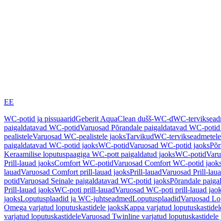
EE
WC-potid ja pissuaarid
Geberit AquaClean dušš-WC-d
WC-terviksea
paigaldatavad WC-potid
Varuosad Põrandale paigaldatavad WC-potid
pealistele
Varuosad WC-pealistele jaoks
Tarvikud
WC-tervikseadmetele
paigaldatavad WC-potid jaoks
WC-potid
Varuosad WC-potid jaoks
Põr
Keraamilise loputuspaagiga WC-pott paigaldatud jaoks
WC-potid
Varu
Prill-lauad jaoks
Comfort WC-potid
Varuosad Comfort WC-potid jaok
lauad
Varuosad Comfort prill-lauad jaoks
Prill-lauad
Varuosad Prill-lau
potid
Varuosad Seinale paigaldatavad WC-potid jaoks
Põrandale paiga
Prill-lauad jaoks
WC-poti prill-lauad
Varuosad WC-poti prill-lauad jao
jaoks
Loputusplaadid ja WC-juhtseadmed
Loputusplaadid
Varuosad Lop
Omega varjatud loputuskastidele jaoks
Kappa varjatud loputuskastidel
varjatud loputuskastidele
Varuosad Twinline varjatud loputuskastidele 