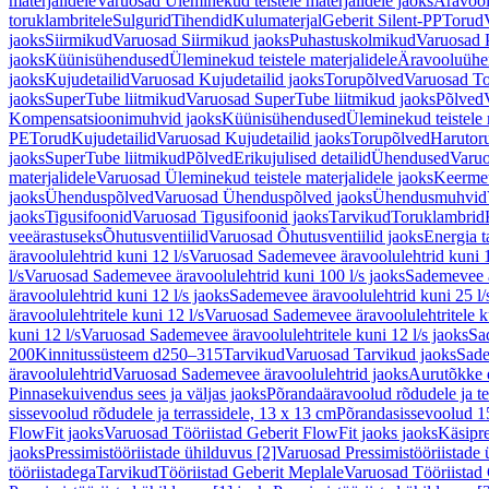
materjalidele
Varuosad Üleminekud teistele materjalidele jaoks
Äravoo
toruklambritele
Sulgurid
Tihendid
Kulumaterjal
Geberit Silent-PP
Torud
jaoks
Siirmikud
Varuosad Siirmikud jaoks
Puhastuskolmikud
Varuosad 
jaoks
Küünisühendused
Üleminekud teistele materjalidele
Äravooluühe
jaoks
Kujudetailid
Varuosad Kujudetailid jaoks
Torupõlved
Varuosad To
jaoks
SuperTube liitmikud
Varuosad SuperTube liitmikud jaoks
Põlved
Kompensatsioonimuhvid jaoks
Küünisühendused
Üleminekud teistele 
PE
Torud
Kujudetailid
Varuosad Kujudetailid jaoks
Torupõlved
Harutor
jaoks
SuperTube liitmikud
Põlved
Erikujulised detailid
Ühendused
Varuo
materjalidele
Varuosad Üleminekud teistele materjalidele jaoks
Keerme
jaoks
Ühenduspõlved
Varuosad Ühenduspõlved jaoks
Ühendusmuhvid
jaoks
Tigusifoonid
Varuosad Tigusifoonid jaoks
Tarvikud
Toruklambrid
veeärastuseks
Õhutusventiilid
Varuosad Õhutusventiilid jaoks
Energia t
äravoolulehtrid kuni 12 l/s
Varuosad Sademevee äravoolulehtrid kuni 1
l/s
Varuosad Sademevee äravoolulehtrid kuni 100 l/s jaoks
Sademevee ä
äravoolulehtrid kuni 12 l/s jaoks
Sademevee äravoolulehtrid kuni 25 l/
äravoolulehtritele kuni 12 l/s
Varuosad Sademevee äravoolulehtritele ku
kuni 12 l/s
Varuosad Sademevee äravoolulehtritele kuni 12 l/s jaoks
Sa
200
Kinnitussüsteem d250–315
Tarvikud
Varuosad Tarvikud jaoks
Sade
äravoolulehtrid
Varuosad Sademevee äravoolulehtrid jaoks
Aurutõkke 
Pinnasekuivendus sees ja väljas jaoks
Põrandaäravoolud rõdudele ja te
sissevoolud rõdudele ja terrassidele, 13 x 13 cm
Põrandasissevoolud 1
FlowFit jaoks
Varuosad Tööriistad Geberit FlowFit jaoks jaoks
Käsipre
jaoks
Pressimistööriistade ühilduvus [2]
Varuosad Pressimistööriistade 
tööriistadega
Tarvikud
Tööriistad Geberit Meplale
Varuosad Tööriistad 