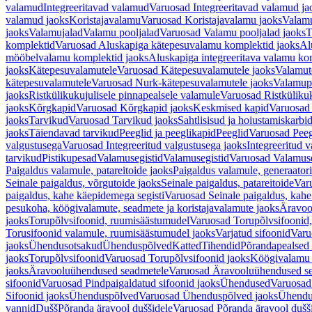
valamud
Integreeritavad valamud
Varuosad Integreeritavad valamud ja
valamud jaoks
Koristajavalamu
Varuosad Koristajavalamu jaoks
Valam
jaoks
Valamujalad
Valamu pooljalad
Varuosad Valamu pooljalad jaoks
T
komplektid
Varuosad Aluskapiga kätepesuvalamu komplektid jaoks
Al
mööbelvalamu komplektid jaoks
Aluskapiga integreeritava valamu ko
jaoks
Kätepesuvalamutele
Varuosad Kätepesuvalamutele jaoks
Valamut
kätepesuvalamutele
Varuosad Nurk-kätepesuvalamutele jaoks
Valamup
jaoks
Ristkülikukujulisele pinnapealsele valamule
Varuosad Ristkülikuk
jaoks
Kõrgkapid
Varuosad Kõrgkapid jaoks
Keskmised kapid
Varuosad
jaoks
Tarvikud
Varuosad Tarvikud jaoks
Sahtlisisud ja hoiustamiskarbi
jaoks
Täiendavad tarvikud
Peeglid ja peeglikapid
Peeglid
Varuosad Peeg
valgustusega
Varuosad Integreeritud valgustusega jaoks
Integreeritud v
tarvikud
Pistikupesad
Valamusegistid
Valamusegistid
Varuosad Valamuse
Paigaldus valamule, patareitoide jaoks
Paigaldus valamule, generaatori
Seinale paigaldus, võrgutoide jaoks
Seinale paigaldus, patareitoide
Varu
paigaldus, kahe käepidemega segisti
Varuosad Seinale paigaldus, kahe
pesukoha, köögivalamute, seadmete ja koristajavalamute jaoks
Äravoo
jaoks
Torupõlvsifoonid, ruumisäästumudel
Varuosad Torupõlvsifoonid,
Torusifoonid valamule, ruumisäästumudel jaoks
Varjatud sifoonid
Varu
jaoks
Ühendusotsakud
Ühenduspõlved
Katted
Tihendid
Põrandapealsed 
jaoks
Torupõlvsifoonid
Varuosad Torupõlvsifoonid jaoks
Köögivalamu
jaoks
Äravooluühendused seadmetele
Varuosad Äravooluühendused se
sifoonid
Varuosad Pindpaigaldatud sifoonid jaoks
Ühendused
Varuosad
Sifoonid jaoks
Ühenduspõlved
Varuosad Ühenduspõlved jaoks
Ühendu
vannid
Dušš
Põranda äravool duššidele
Varuosad Põranda äravool dušši