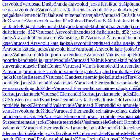
äravoolud
Varuosad Dušipõranda äravoolud jaoks
Tarvikud dušipõrand
seinaäravooludele
Varuosad Tarvikud seinaäravooludele jaoks
Kõrged 
paigalduselemendid
Dušialused mineraalmaterjalist
Varuosad Dušialuse
duššiseinale
Vannieraldusseinad
Dušiuksed
Tarvikud
Nišši hoiukastid d
imikutele
Paigalduselemendid
Jalgade komplektid ning traaversite ja s
dušialustele, d52
Varuosad Äravooluühendused dušialustele, d52 jaok
jaoks
Äravooluühendused dušialustele, d62
Varuosad Äravooluühenduse
kate
Varuosad Äravoolu kate jaoks
Äravooluühendused dušialustele, d
Äravoolu katteta jaoks
Äravoolu kate
Varuosad Äravoolu kate jaoks
Är
jaoks
Valmis komplektid pöördrakendusele
Varuosad Valmis komplekti
pöördrakendusele ja juurdevoolule
Varuosad Valmis komplektid pöördr
surverakendusele PushControl
Varuosad Valmis komplektid surverake
Äravoolugarnituuride tarvikud vannidele jaoks
Varjatud torukatkesti
Va
jaoks
Kandesüsteemid
Varuosad Kandesüsteemid jaoks
Laudised
Tarvi
pottidele jaoks
Elemendid valamutele
Varuosad Elemendid valamutele 
seinaäravooluga duššidele
Varuosad Elemendid seinaäravooluga duššid
koristajavalamutele
Varuosad Elemendid koristajavalamutele jaoks
Ele
GIS
Süsteemiseinad
Kandesüsteemid
Tarvikud eelvalmististele
Tarvikud 
pottidele jaoks
Elemendid valamutele
Varuosad Elemendid valamutele 
seinaäravooluga duššidele
Varuosad Elemendid seinaäravooluga duššid
nõudepesumasinatele
Varuosad Elemendid pesu- ja nõudepesumasinate
Süsteemiseintele jaoks
Toitesüsteemidele
Veeärastusele
Geberit Kombif
valamutele
Varuosad Elemendid valamutele jaoks
Elemendid bideedele
Elemendid duššidele jaoks
Tarvikud
WC-elementidele
Kinnitustele
Näht
pandud
Varuosad Peale pandud jaoks
Kõrgel seinal
Varuosad Kõrgel se