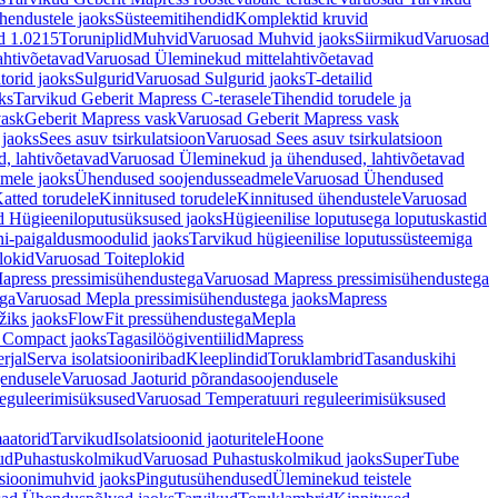
hendustele jaoks
Süsteemitihendid
Komplektid kruvid
d 1.0215
Toruniplid
Muhvid
Varuosad Muhvid jaoks
Siirmikud
Varuosad
ahtivõetavad
Varuosad Üleminekud mittelahtivõetavad
orid jaoks
Sulgurid
Varuosad Sulgurid jaoks
T-detailid
ks
Tarvikud Geberit Mapress C-terasele
Tihendid torudele ja
vask
Geberit Mapress vask
Varuosad Geberit Mapress vask
 jaoks
Sees asuv tsirkulatsioon
Varuosad Sees asuv tsirkulatsioon
, lahtivõetavad
Varuosad Üleminekud ja ühendused, lahtivõetavad
dmele jaoks
Ühendused soojendusseadmele
Varuosad Ühendused
atted torudele
Kinnitused torudele
Kinnitused ühendustele
Varuosad
d Hügieeniloputusüksused jaoks
Hügieenilise loputusega loputuskastid
i-paigaldusmoodulid jaoks
Tarvikud hügieenilise loputussüsteemiga
lokid
Varuosad Toiteplokid
apress pressimisühendustega
Varuosad Mapress pressimisühendustega
ega
Varuosad Mepla pressimisühendustega jaoks
Mapress
žiks jaoks
FlowFit pressühendustega
Mepla
 Compact jaoks
Tagasilöögiventiilid
Mapress
rjal
Serva isolatsiooniribad
Kleeplindid
Toruklambrid
Tasanduskihi
jendusele
Varuosad Jaoturid põrandasoojendusele
reguleerimisüksused
Varuosad Temperatuuri reguleerimisüksused
aatorid
Tarvikud
Isolatsioonid jaoturitele
Hoone
ud
Puhastuskolmikud
Varuosad Puhastuskolmikud jaoks
SuperTube
sioonimuhvid jaoks
Pingutusühendused
Üleminekud teistele