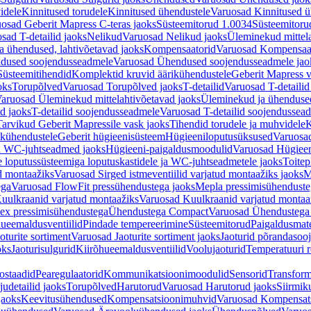
idele
Kinnitused torudele
Kinnitused ühendustele
Varuosad Kinnitused ü
osad Geberit Mapress C-teras jaoks
Süsteemitorud 1.0034
Süsteemitoru
sad T-detailid jaoks
Nelikud
Varuosad Nelikud jaoks
Üleminekud mittel
 ühendused, lahtivõetavad jaoks
Kompensaatorid
Varuosad Kompensaat
dused soojendusseadmele
Varuosad Ühendused soojendusseadmele jao
Süsteemitihendid
Komplektid kruvid äärikühendustele
Geberit Mapress 
oks
Torupõlved
Varuosad Torupõlved jaoks
T-detailid
Varuosad T-detailid
aruosad Üleminekud mittelahtivõetavad jaoks
Üleminekud ja ühendused
d jaoks
T-detailid soojendusseadmele
Varuosad T-detailid soojendussea
arvikud Geberit Mapressile vask jaoks
Tihendid torudele ja muhvidele
K
ikühendustele
Geberit hügieenisüsteem
Hügieeniloputusüksused
Varuosa
ja WC-juhtseadmed jaoks
Hügieeni-paigaldusmoodulid
Varuosad Hügieen
e loputussüsteemiga loputuskastidele ja WC-juhtseadmetele jaoks
Toitep
ud montaažiks
Varuosad Sirged istmeventiilid varjatud montaažiks jaoks
M
ega
Varuosad FlowFit pressühendustega jaoks
Mepla pressimisühendust
uulkraanid varjatud montaažiks
Varuosad Kuulkraanid varjatud montaa
ex pressimisühendustega
Ühendustega Compact
Varuosad Ühendustega
ueemaldusventiilid
Pindade tempereerimine
Süsteemitorud
Paigaldusmate
oturite sortiment
Varuosad Jaoturite sortiment jaoks
Jaoturid põrandasoo
oks
Jaoturisulgurid
Kiirõhueemaldusventiilid
Voolujaoturid
Temperatuuri 
ostaadid
Pearegulaatorid
Kommunikatsioonimoodulid
Sensorid
Transform
udetailid jaoks
Torupõlved
Harutorud
Varuosad Harutorud jaoks
Siirmik
jaoks
Keevitusühendused
Kompensatsioonimuhvid
Varuosad Kompensat