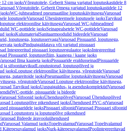
e 12 cm jaoks
Võrgutoitele, Geberit Sigma varjatud loputuskastidele 8
aruosad Võrgutoitele, Geberit Omega varjatud loputuskastidele 12
 jaoks
WC-juhtseadmed pneumaatilise loputuskäivitusega
Varuosad
ele loputusele
Varuosad Ühesüsteemsele loputusele jaoks
Tarvikud
putuse elektroonilise käivitusega
Varuosad WC-juhtseadmed
dulid WC-pottidele jaoks
Seinapealsetele WC-pottidele
Varuosad
ud jaoks
Kulumaterjal
Sanitaarmoodulid bideedele
Varuosad
arid, loputusega, loputusservaga
Varuosad Pissuaarid, loputusega,
servata jaoks
Pindpaigaldatava või varjatud pissuaari
ad Integreeritud pissuaari loputusregulaator jaoks
Integreeritud
sad Pissuaarid, loputusrežiim, kaanega / kaane jaoks
Varuosad Ilma kaaneta jaoks
Pissuaaride eraldusseinad
Pissuaaride
d ja sifoonitarvikud
Loputustorud, loputuspõlved ja
ud jaoks
Loputuse elektroonilise käivitusega, võrgutoide
Varuosad
usega, patareitoide jaoks
Pneumaatilise loputuskäivitusega
Varuosad
ivitusega, võrgutoide
Varuosad Loputuse elektroonilise käivitusega,
ruosad Tarvikud jaoks
Uuspaigaldus- ja asenduskomplektid
Varuosad
hendid
WC-pottide, pissuaaride ja bideede
Varuosad Sifoonid jaoks
Ühenduspõlved
Varuosad Ühenduspõlved
uosad Loputuspõlve pikendused jaoks
Ühendused PVC-st
Varuosad
ed pissuaaridele jaoks
Pissuaari sifoonid
Varuosad Pissuaari sifoonid
uosad Loputustoru ja loputuspõlve pikendused
Varuosad Bideede äravooluühendused
ud
Varuosad Valamud jaoks
Topeltvalamud
Varuosad Topeltvalamud
d Kätepesuvalamud jaoks
Nurk-kätepesuvalamud
Poolintegreeritavad