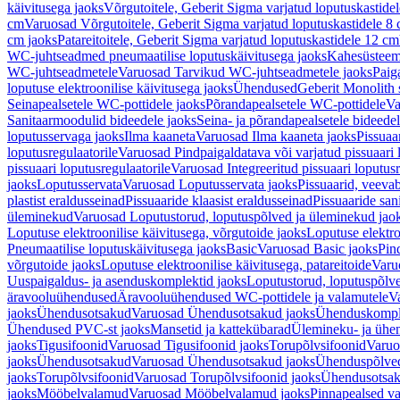
käivitusega jaoks
Võrgutoitele, Geberit Sigma varjatud loputuskastide
cm
Varuosad Võrgutoitele, Geberit Sigma varjatud loputuskastidele 8
cm jaoks
Patareitoitele, Geberit Sigma varjatud loputuskastidele 12 cm
WC-juhtseadmed pneumaatilise loputuskäivitusega jaoks
Kahesüsteems
WC-juhtseadmetele
Varuosad Tarvikud WC-juhtseadmetele jaoks
Paig
loputuse elektroonilise käivitusega jaoks
Ühendused
Geberit Monolith 
Seinapealsetele WC-pottidele jaoks
Põrandapealsetele WC-pottidele
Va
Sanitaarmoodulid bideedele jaoks
Seina- ja põrandapealsetele bideede
loputusservaga jaoks
Ilma kaaneta
Varuosad Ilma kaaneta jaoks
Pissuaa
loputusregulaatorile
Varuosad Pindpaigaldatava või varjatud pissuaari l
pissuaari loputusregulaatorile
Varuosad Integreeritud pissuaari loputusr
jaoks
Loputusservata
Varuosad Loputusservata jaoks
Pissuaarid, veeva
plastist eraldusseinad
Pissuaaride klaasist eraldusseinad
Pissuaaride san
üleminekud
Varuosad Loputustorud, loputuspõlved ja üleminekud jao
Loputuse elektroonilise käivitusega, võrgutoide jaoks
Loputuse elektro
Pneumaatilise loputuskäivitusega jaoks
Basic
Varuosad Basic jaoks
Pin
võrgutoide jaoks
Loputuse elektroonilise käivitusega, patareitoide
Varuo
Uuspaigaldus- ja asenduskomplektid jaoks
Loputustorud, loputuspõlv
äravooluühendused
Äravooluühendused WC-pottidele ja valamutele
V
jaoks
Ühendusotsakud
Varuosad Ühendusotsakud jaoks
Ühenduskompl
Ühendused PVC-st jaoks
Mansetid ja kattekübarad
Ülemineku- ja ühen
jaoks
Tigusifoonid
Varuosad Tigusifoonid jaoks
Torupõlvsifoonid
Varuo
jaoks
Ühendusotsakud
Varuosad Ühendusotsakud jaoks
Ühenduspõlve
jaoks
Torupõlvsifoonid
Varuosad Torupõlvsifoonid jaoks
Ühendusotsa
jaoks
Mööbelvalamud
Varuosad Mööbelvalamud jaoks
Pinnapealsed v