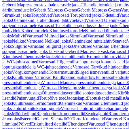
Geberit Mapress roostevabale terasele jaoks
Tihendid torudele ja muhv
äärikühendustele
Geberit Mapress C-teras
Geberit Mapress C-teras
Varu
Siirmikud jaoks
Torupõlved
Varuosad Torupõlved jaoks
T-detailid
Varuo
jaoks
Üleminekud ja ühendused, lahtivõetavad
Varuosad Üleminekud ja
soojendusseadmele
Varuosad T-detailid soojendusseadmele jaoks
Ühen
muhvidele
Katted torudele
Kinnitused torudele
Kinnitused ühendustele
jaoks
Muhvid
Varuosad Muhvid jaoks
Siirmikud
Varuosad Siirmikud ja
jaoks
Nelikud
Varuosad Nelikud jaoks
Üleminekud mittelahtivõetavad
V
jaoks
Sulgurid
Varuosad Sulgurid jaoks
Ühendused
Varuosad Ühenduse
soojendusseadmele jaoks
Tarvikud Geberit Mapressile vask
Varuosad T
Kinnitused ühendustele jaoks
Süsteemitihendid
Komplektid kruvid äär
ja WC-juhtseadmed
Varuosad Hügieenilise loputusega loputuskastid 
loputuskastidele ja WC-juhtseadmetele
Varuosad Tarvikud hügieenilis
jaoks
Võrgukomponendid
Toruarmatuurid
Sirged istmeventiilid varjat
jaoks
Kuulkraanid
Varuosad Kuulkraanid jaoks
FlowFit pressühendust
pressimisühendustega
Varuosad Mapress pressimisühendustega jaoks
K
pressimisühendustega
Varuosad Mepla pressimisühendustega jaoks
Vol
pressimisühendustega
Õhueemaldusventiilid soojendusseadmele
Kiirõh
lisandid
Paisuvuugid
Torupõlve toed
Jaotuskapid
Jaotuskapid metallist
Ja
jaoks
Kuulkraanid
Termomeetrid
Üleminekud
Varuosad Üleminekud ja
jaoks
Jaoturid küttekeharingidele
Varuosad Jaoturid küttekeharingidele
jaoks
Möödaviigud
Reguleerimiskomponendid
Seadeajamid
Ruumiterm
äravoolusüsteemid
Geberit Silent-db20
Torud
Kujudetailid
Varuosad Kuj
liitmikud
Põlved
Erikujulised detailid
Ühendused
Varuosad Ühendused 