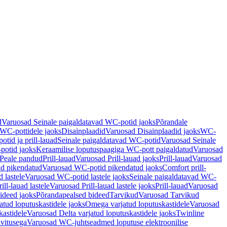
d
Varuosad Seinale paigaldatavad WC-potid jaoks
Põrandale
WC-pottidele jaoks
Disainplaadid
Varuosad Disainplaadid jaoks
WC-
tid ja prill-lauad
Seinale paigaldatavad WC-potid
Varuosad Seinale
potid jaoks
Keraamilise loputuspaagiga WC-pott paigaldatud
Varuosad
Peale pandud
Prill-lauad
Varuosad Prill-lauad jaoks
Prill-lauad
Varuosad
d pikendatud
Varuosad WC-potid pikendatud jaoks
Comfort prill-
 lastele
Varuosad WC-potid lastele jaoks
Seinale paigaldatavad WC-
rill-lauad lastele
Varuosad Prill-lauad lastele jaoks
Prill-lauad
Varuosad
ideed jaoks
Põrandapealsed bideed
Tarvikud
Varuosad Tarvikud
tud loputuskastidele jaoks
Omega varjatud loputuskastidele
Varuosad
kastidele
Varuosad Delta varjatud loputuskastidele jaoks
Twinline
ivitusega
Varuosad WC-juhtseadmed loputuse elektroonilise