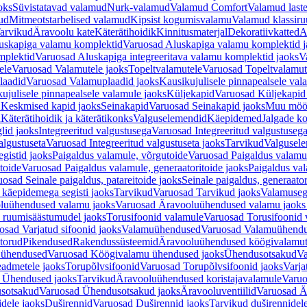
oks
Süvistatavad valamud
Nurk-valamud
Valamud Comfort
Valamud laste
ud
Mitmeotstarbelised valamud
Kipsist kogumisvalamu
Valamud klassiru
arvikud
Äravoolu kate
Käterätihoidik
Kinnitusmaterjal
Dekoratiivkatted
A
uskapiga valamu komplektid
Varuosad Aluskapiga valamu komplektid j
mplektid
Varuosad Aluskapiga integreeritava valamu komplektid jaoks
V
ele
Varuosad Valamutele jaoks
Topeltvalamutele
Varuosad Topeltvalamut
laadid
Varuosad Valamuplaadid jaoks
Kausikujulisele pinnapealsele val
ujulisele pinnapealsele valamule jaoks
Küljekapid
Varuosad Küljekapid
 Keskmised kapid jaoks
Seinakapid
Varuosad Seinakapid jaoks
Muu möö
d
Käterätihoidik ja käterätikonks
Valguselemendid
Käepidemed
Jalgade k
lid jaoks
Integreeritud valgustusega
Varuosad Integreeritud valgustusega
algustuseta
Varuosad Integreeritud valgustuseta jaoks
Tarvikud
Valgusel
gistid jaoks
Paigaldus valamule, võrgutoide
Varuosad Paigaldus valamul
toide
Varuosad Paigaldus valamule, generaatoritoide jaoks
Paigaldus val
osad Seinale paigaldus, patareitoide jaoks
Seinale paigaldus, generaator
 käepidemega segisti jaoks
Tarvikud
Varuosad Tarvikud jaoks
Valamusegi
luühendused valamu jaoks
Varuosad Äravooluühendused valamu jaoks 
 ruumisäästumudel jaoks
Torusifoonid valamule
Varuosad Torusifoonid 
osad Varjatud sifoonid jaoks
Valamuühendused
Varuosad Valamuühend
torud
Pikendused
Rakendussüsteemid
Äravooluühendused köögivalamut
 ühendused
Varuosad Köögivalamu ühendused jaoks
Ühendusotsakud
Va
admetele jaoks
Torupõlvsifoonid
Varuosad Torupõlvsifoonid jaoks
Varja
 Ühendused jaoks
Tarvikud
Äravooluühendused koristajavalamule
Varuo
sotsakud
Varuosad Ühendusotsakud jaoks
Äravooluventiilid
Varuosad Är
dele jaoks
Duširennid
Varuosad Duširennid jaoks
Tarvikud duširennidel