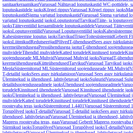
sanitaarkeraamikast
Varuosad Nähtavad loputuskastid WC-pottidele, sa
loputuskastidele jaoks
Kõrgel rippuv
Varuosad Kõrgel rippuv jaoks
Mad
loputuskastid
Sigma varjatud loputuskastid
Varuosad Sigma varjatud lo
varjatud loputuskastid jaoks
Loputustorud
Tarvikud
Täite- ja loputusven
jaoks
Täiteventiilid keraamilistele loputuskastidele
Varuosad Täiteventii
jaoks
Loputusventiilid
Varuosad Loputusventiilid jaoks
Kahesüsteemne 
Kahesüsteemne loputus jaoks
Tarvikud
Triger
Toitesüsteemid
Geberit F
jaoks
Liitmikud
Redutseerijad
Põlved
T-ühendused
Sees asuv tsirkulatsi
keermeühendusega
Pressühendusega jaotur
T-ühendused soojendusse
muhvidele
Tihendid muhvidele
Katted torudele
Kinnitused torudele
Kinn
soojendusseade ML
Muhvid
Varuosad Muhvid jaoks
Nurgad
T-ühendu
keermeühendusega
Kütteühendused
Tarvikud
Varuosad Tarvikud jaoks
Mepla
Süsteemitorud ML
Süsteemitorud soojendusseade ML
Muhvid
V
T-detailid jaoks
Sees asuv tsirkulatsioon
Varuosad Sees asuv tsirkulatsi
Üleminekud ja ühendused, lahtivõetavad jaoks
Sulgurid
Varuosad Sulg
detailidsoojendusseadmele jaoks
Ühendused soojendusseadmele
Varuo
torudele
Kinnitused ühendustele
Varuosad Kinnitused ühendustele jao
jaoks
Üleminekud ja ühendused, lahtivõetavad
Varuosad Üleminekud ja
muhvidele
Katted torudele
Kinnitused torudele
Kinnitused ühendustele
roostevaba teras jaoks
Süsteemitorud 1.4401
Varuosad Süsteemitorud 1
Torupõlved jaoks
T-detailid
Varuosad T-detailid jaoks
Sees asuv tsirkul
ühendused, lahtivõetavad
Varuosad Üleminekud ja ühendused, lahtivõ
Mapress roostevaba teras, gaas
Varuosad Geberit Mapress roostevaba t
Siirmikud jaoks
Torupõlved
Varuosad Torupõlved jaoks
T-detailid
Varuo
lahtivõetavad
Varuosad Üleminekud ja ühendused, lahtivõetavad jaok