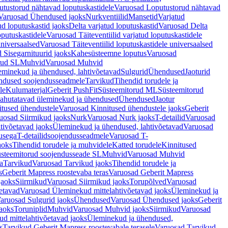
tustorud nähtavad loputuskastidele
Varuosad Loputustorud nähtavad
Varuosad Ühendused jaoks
Nurkventiilid
Mansetid
Varjatud
d loputuskastid jaoks
Delta varjatud loputuskastid
Varuosad Delta
oputuskastidele
Varuosad Täiteventiilid varjatud loputuskastidele
universaalsed
Varuosad Täiteventiilid loputuskastidele universaalsed
 Sisegarnituurid jaoks
Kahesüsteemne loputus
Varuosad
rud SL
Muhvid
Varuosad Muhvid
eminekud ja ühendused, lahtivõetavad
Sulgurid
Ühendused
Jaoturid
dused soojendusseadmele
Tarvikud
Tihendid torudele ja
le
Kulumaterjal
Geberit PushFit
Süsteemitorud ML
Süsteemitorud
ahutatavad üleminekud ja ühendused
Ühendused
Jaotur
itused ühendustele
Varuosad Kinnitused ühendustele jaoks
Geberit
uosad Siirmikud jaoks
Nurk
Varuosad Nurk jaoks
T-detailid
Varuosad
tivõetavad jaoks
Üleminekud ja ühendused, lahtivõetavad
Varuosad
usega
T-detailidsoojendusseadmele
Varuosad T-
aoks
Tihendid torudele ja muhvidele
Katted torudele
Kinnitused
steemitorud soojendusseade SL
Muhvid
Varuosad Muhvid
a
Tarvikud
Varuosad Tarvikud jaoks
Tihendid torudele ja
s
Geberit Mapress roostevaba teras
Varuosad Geberit Mapress
jaoks
Siirmikud
Varuosad Siirmikud jaoks
Torupõlved
Varuosad
etavad
Varuosad Üleminekud mittelahtivõetavad jaoks
Üleminekud ja
aruosad Sulgurid jaoks
Ühendused
Varuosad Ühendused jaoks
Geberit
aoks
Toruniplid
Muhvid
Varuosad Muhvid jaoks
Siirmikud
Varuosad
d mittelahtivõetavad jaoks
Üleminekud ja ühendused,
s
Tarvikud Geberit Mapress roostevabale terasele
Varuosad Tarvikud