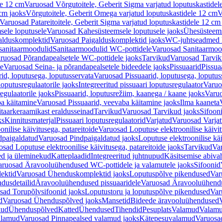
le 12 cm
Varuosad Võrgutoitele, Geberit Sigma varjatud loputuskastidel
 cm jaoks
Võrgutoitele, Geberit Omega varjatud loputuskastidele 12 cm
V
Varuosad Patareitoitele, Geberit Sigma varjatud loputuskastidele 12 cm
ele loputusele
Varuosad Kahesüsteemsele loputusele jaoks
Ühesüsteems
alduskomplektid
Varuosad Paigalduskomplektid jaoks
WC-juhtseadmed lo
sanitaarmoodulid
Sanitaarmoodulid WC-pottidele
Varuosad Sanitaarmoo
ruosad Põrandapealsetele WC-pottidele jaoks
Tarvikud
Varuosad Tarvik
le
Varuosad Seina- ja põrandapealsetele bideedele jaoks
Pissuaarid
Pissua
rid, loputusega, loputusservata
Varuosad Pissuaarid, loputusega, loputus
oputusregulaatorile jaoks
Integreeritud pissuaari loputusregulaator
Varuos
egulaatorile jaoks
Pissuaarid, loputusrežiim, kaanega / kaane jaoks
Varuo
ba käitamine
Varuosad Pissuaarid, veevaba käitamine jaoks
Ilma kaaneta
itaarkeraamikast eraldusseinad
Tarvikud
Varuosad Tarvikud jaoks
Sifooni
ks
Kinnitusmaterjal
Pissuaari loputusregulaatorid
Varjatud
Varuosad Varjat
onilise käivitusega, patareitoide
Varuosad Loputuse elektroonilise käivit
dpaigaldatud
Varuosad Pindpaigaldatud jaoks
Loputuse elektroonilise kä
sad Loputuse elektroonilise käivitusega, patareitoide jaoks
Tarvikud
Va
ed ja üleminekud
Katteplaadid
Integreeritud juhtnupud
Käsitsemise abiva
aruosad Äravooluühendused WC-pottidele ja valamutele jaoks
Sifoonid
ektid
Varuosad Ühenduskomplektid jaoks
Loputuspõlve pikendused
Var
dusdetailid
Äravooluühendused pissuaaridele
Varuosad Äravooluühendus
sad Torupõlvsifoonid jaoks
Loputustoru ja loputuspõlve pikendused
Var
d
Varuosad Ühenduspõlved jaoks
Mansetid
Bideede äravooluühendused
kud
Ühenduspõlved
Katted
Ühendused
Tihendid
Pesuplats
Valamud
Valam
alamud
Varuosad Pinnapealsed valamud jaoks
Kätepesuvalamud
Varuosa