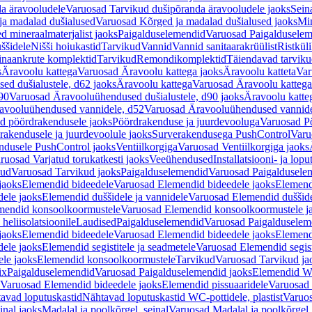
a äravooludele
Varuosad Tarvikud dušipõranda äravooludele jaoks
Sein
ja madalad dušialused
Varuosad Kõrged ja madalad dušialused jaoks
Min
d mineraalmaterjalist jaoks
Paigalduselemendid
Varuosad Paigalduselem
uššidele
Nišši hoiukastid
Tarvikud
Vannid
Vannid sanitaarakrüülist
Ristkül
einaankrute komplektid
Tarvikud
Remondikomplektid
Täiendavad tarvik
s
Äravoolu kattega
Varuosad Äravoolu kattega jaoks
Äravoolu katteta
Var
d dušialustele, d62 jaoks
Äravoolu kattega
Varuosad Äravoolu kattega
90
Varuosad Äravooluühendused dušialustele, d90 jaoks
Äravoolu katte
avooluühendused vannidele, d52
Varuosad Äravooluühendused vannide
d pöördrakendusele jaoks
Pöördrakenduse ja juurdevooluga
Varuosad Pö
akendusele ja juurdevoolule jaoks
Surverakendusega PushControl
Varu
ndusele PushControl jaoks
Ventiilkorgiga
Varuosad Ventiilkorgiga jaoks
ruosad Varjatud torukatkesti jaoks
Veeühendused
Installatsiooni- ja lop
kud
Varuosad Tarvikud jaoks
Paigalduselemendid
Varuosad Paigaldusele
jaoks
Elemendid bideedele
Varuosad Elemendid bideedele jaoks
Elemend
ele jaoks
Elemendid duššidele ja vannidele
Varuosad Elemendid duššide
mendid konsoolkoormustele
Varuosad Elemendid konsoolkoormustele j
heliisolatsioonile
Laudised
Paigalduselemendid
Varuosad Paigalduselem
jaoks
Elemendid bideedele
Varuosad Elemendid bideedele jaoks
Elemend
ele jaoks
Elemendid segistitele ja seadmetele
Varuosad Elemendid segisti
le jaoks
Elemendid konsoolkoormustele
Tarvikud
Varuosad Tarvikud ja
ix
Paigalduselemendid
Varuosad Paigalduselemendid jaoks
Elemendid WC
Varuosad Elemendid bideedele jaoks
Elemendid pissuaaridele
Varuosad 
avad loputuskastid
Nähtavad loputuskastid WC-pottidele, plastist
Varuos
inal jaoks
Madalal ja poolkõrgel, seinal
Varuosad Madalal ja poolkõrgel, 