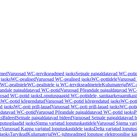
dmed
Varuosad WC-tervikseadmed jaoks
Seinale paigaldatavad WC-poti
 jaoks
WC-pealised
Varuosad WC-pealised jaoks
WC-pottidele
Varuosad 
WC-pealistele
WC-pealistele ja WC-tervikseadmetele
Kulumaterjal
WC-po
andale paigaldatavad WC-potid
Varuosad Põrandale paigaldatavad WC-
osad WC-potid jaoks
Loputuspaagid WC-pottidele, sanitaarkeraamikast
s
WC-potid kõrgendatud
Varuosad WC-potid kõrgendatud jaoks
WC-poti
ad jaoks
WC-poti prill-lauad
Varuosad WC-poti prill-lauad jaoks
WC-potid
ldatavad WC-potid
Varuosad Põrandale paigaldatavad WC-potid jaoks
P
ks
Bideed
Seinale paigaldatavad bideed
Varuosad Seinale paigaldatavad b
utusplaadid jaoks
Sigma varjatud loputuskastidele
Varuosad Sigma varja
e
Varuosad Kappa varjatud loputuskastidele jaoks
Delta varjatud loputus
jaoks
Tarvikud
Kulumaterjal
WC-juhtseadmed loputuse elektroonilise kä