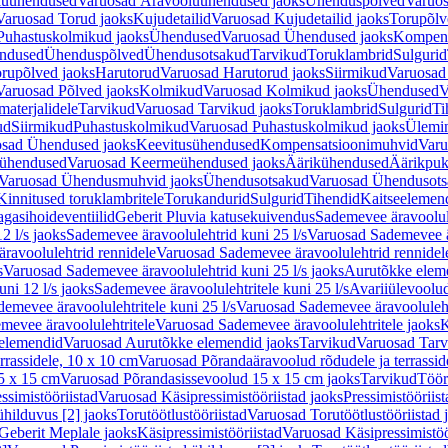
luühendused
Varuosad Äravooluühendused jaoks
Ühenduspõlved
Varuos
Varuosad Torud jaoks
Kujudetailid
Varuosad Kujudetailid jaoks
Torupõlv
Puhastuskolmikud jaoks
Ühendused
Varuosad Ühendused jaoks
Kompens
ndused
Ühenduspõlved
Ühendusotsakud
Tarvikud
Toruklambrid
Sulgurid
rupõlved jaoks
Harutorud
Varuosad Harutorud jaoks
Siirmikud
Varuosad 
Varuosad Põlved jaoks
Kolmikud
Varuosad Kolmikud jaoks
Ühendused
V
materjalidele
Tarvikud
Varuosad Tarvikud jaoks
Toruklambrid
Sulgurid
Ti
ud
Siirmikud
Puhastuskolmikud
Varuosad Puhastuskolmikud jaoks
Ülemi
sad Ühendused jaoks
Keevitusühendused
Kompensatsioonimuhvid
Varu
ühendused
Varuosad Keermeühendused jaoks
Äärikühendused
Äärikpuk
Varuosad Ühendusmuhvid jaoks
Ühendusotsakud
Varuosad Ühendusots
Kinnitused toruklambritele
Torukandurid
Sulgurid
Tihendid
Kaitseelemen
agasihoideventiilid
Geberit Pluvia katusekuivendus
Sademevee äravoolul
2 l/s jaoks
Sademevee äravoolulehtrid kuni 25 l/s
Varuosad Sademevee är
ravoolulehtrid rennidele
Varuosad Sademevee äravoolulehtrid rennidel
s
Varuosad Sademevee äravoolulehtrid kuni 25 l/s jaoks
Aurutõkke elem
ni 12 l/s jaoks
Sademevee äravoolulehtritele kuni 25 l/s
Avariiülevoolu
demevee äravoolulehtritele kuni 25 l/s
Varuosad Sademevee äravoolulehtr
mevee äravoolulehtritele
Varuosad Sademevee äravoolulehtritele jaoks
K
elemendid
Varuosad Aurutõkke elemendid jaoks
Tarvikud
Varuosad Tarv
rrassidele, 10 x 10 cm
Varuosad Põrandaäravoolud rõdudele ja terrassid
5 x 15 cm
Varuosad Põrandasissevoolud 15 x 15 cm jaoks
Tarvikud
Töör
ssimistööriistad
Varuosad Käsipressimistööriistad jaoks
Pressimistööriis
ühilduvus [2] jaoks
Torutöötlustööriistad
Varuosad Torutöötlustööriistad 
Geberit Meplale jaoks
Käsipressimistööriistad
Varuosad Käsipressimistöö