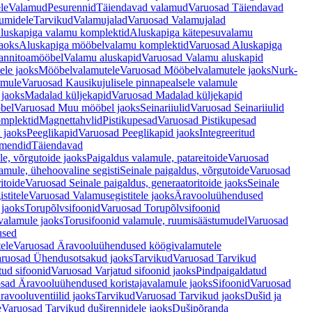
le
Valamud
Pesurennid
Täiendavad valamud
Varuosad Täiendavad
umidele
Tarvikud
Valamujalad
Varuosad Valamujalad
luskapiga valamu komplektid
Aluskapiga kätepesuvalamu
aoks
Aluskapiga mööbelvalamu komplektid
Varuosad Aluskapiga
annitoamööbel
Valamu aluskapid
Varuosad Valamu aluskapid
ele jaoks
Mööbelvalamutele
Varuosad Mööbelvalamutele jaoks
Nurk-
amule
Varuosad Kausikujulisele pinnapealsele valamule
 jaoks
Madalad küljekapid
Varuosad Madalad küljekapid
bel
Varuosad Muu mööbel jaoks
Seinariiulid
Varuosad Seinariiulid
omplektid
Magnettahvlid
Pistikupesad
Varuosad Pistikupesad
 jaoks
Peeglikapid
Varuosad Peeglikapid jaoks
Integreeritud
emendid
Täiendavad
e, võrgutoide jaoks
Paigaldus valamule, patareitoide
Varuosad
amule, ühehoovaline segisti
Seinale paigaldus, võrgutoide
Varuosad
itoide
Varuosad Seinale paigaldus, generaatoritoide jaoks
Seinale
stitele
Varuosad Valamusegistitele jaoks
Äravooluühendused
jaoks
Torupõlvsifoonid
Varuosad Torupõlvsifoonid
valamule jaoks
Torusifoonid valamule, ruumisäästumudel
Varuosad
used
ele
Varuosad Äravooluühendused köögivalamutele
ruosad Ühendusotsakud jaoks
Tarvikud
Varuosad Tarvikud
tud sifoonid
Varuosad Varjatud sifoonid jaoks
Pindpaigaldatud
sad Äravooluühendused koristajavalamule jaoks
Sifoonid
Varuosad
avooluventiilid jaoks
Tarvikud
Varuosad Tarvikud jaoks
Dušid ja
e
Varuosad Tarvikud duširennidele jaoks
Dušipõranda