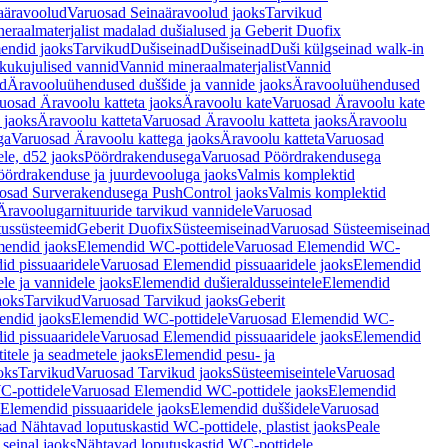
aäravoolud
Varuosad Seinaäravoolud jaoks
Tarvikud
eraalmaterjalist madalad dušialused ja Geberit Duofix
endid jaoks
Tarvikud
Dušiseinad
Dušiseinad
Duši külgseinad walk-in
ikukujulised vannid
Vannid mineraalmaterjalist
Vannid
ud
Äravooluühendused duššide ja vannide jaoks
Äravooluühendused
uosad Äravoolu katteta jaoks
Äravoolu kate
Varuosad Äravoolu kate
 jaoks
Äravoolu katteta
Varuosad Äravoolu katteta jaoks
Äravoolu
ga
Varuosad Äravoolu kattega jaoks
Äravoolu katteta
Varuosad
le, d52 jaoks
Pöördrakendusega
Varuosad Pöördrakendusega
ördrakenduse ja juurdevooluga jaoks
Valmis komplektid
osad Surverakendusega PushControl jaoks
Valmis komplektid
Äravoolugarnituuride tarvikud vannidele
Varuosad
utussüsteemid
Geberit Duofix
Süsteemiseinad
Varuosad Süsteemiseinad
mendid jaoks
Elemendid WC-pottidele
Varuosad Elemendid WC-
id pissuaaridele
Varuosad Elemendid pissuaaridele jaoks
Elemendid
le ja vannidele jaoks
Elemendid dušieraldusseintele
Elemendid
aoks
Tarvikud
Varuosad Tarvikud jaoks
Geberit
endid jaoks
Elemendid WC-pottidele
Varuosad Elemendid WC-
id pissuaaridele
Varuosad Elemendid pissuaaridele jaoks
Elemendid
tele ja seadmetele jaoks
Elemendid pesu- ja
oks
Tarvikud
Varuosad Tarvikud jaoks
Süsteemiseintele
Varuosad
-pottidele
Varuosad Elemendid WC-pottidele jaoks
Elemendid
Elemendid pissuaaridele jaoks
Elemendid duššidele
Varuosad
ad Nähtavad loputuskastid WC-pottidele, plastist jaoks
Peale
seinal jaoks
Nähtavad loputuskastid WC-pottidele,