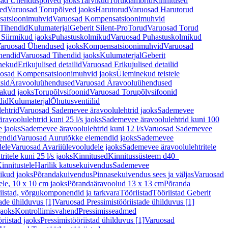
ad Ühenduspõlved jaoks
Tarvikud
Toruklambrid
Kinnitused
ed
Varuosad Torupõlved jaoks
Harutorud
Varuosad Harutorud
atsioonimuhvid
Varuosad Kompensatsioonimuhvid
Tihendid
Kulumaterjal
Geberit Silent-Pro
Torud
Varuosad Torud
Siirmikud jaoks
Puhastuskolmikud
Varuosad Puhastuskolmikud
aruosad Ühendused jaoks
Kompensatsioonimuhvid
Varuosad
hendid
Varuosad Tihendid jaoks
Kulumaterjal
Geberit
nekud
Erikujulised detailid
Varuosad Erikujulised detailid
osad Kompensatsioonimuhvid jaoks
Üleminekud teistele
sid
Äravooluühendused
Varuosad Äravooluühendused
akud jaoks
Torupõlvsifoonid
Varuosad Torupõlvsifoonid
did
Kulumaterjal
Õhutusventiilid
ehtrid
Varuosad Sademevee äravoolulehtrid jaoks
Sademevee
avoolulehtrid kuni 25 l/s jaoks
Sademevee äravoolulehtrid kuni 100
e jaoks
Sademevee äravoolulehtrid kuni 12 l/s
Varuosad Sademevee
endid
Varuosad Aurutõkke elemendid jaoks
Sademevee
dele
Varuosad Avariiülevooludele jaoks
Sademevee äravoolulehtritele
itele kuni 25 l/s jaoks
Kinnitused
Kinnitussüsteem d40–
innitustele
Harilik katusekuivendus
Sademevee
ikud jaoks
Põrandakuivendus
Pinnasekuivendus sees ja väljas
Varuosad
ele, 10 x 10 cm jaoks
Põrandaäravoolud 13 x 13 cm
Põranda
iistad, võrgukomponendid ja tarkvara
Tööriistad
Tööriistad Geberit
tade ühilduvus [1]
Varuosad Pressimistööriistade ühilduvus [1]
jaoks
Kontrollimisvahend
Pressimisseadmed
riistad jaoks
Pressimistööriistad ühilduvus [1]
Varuosad