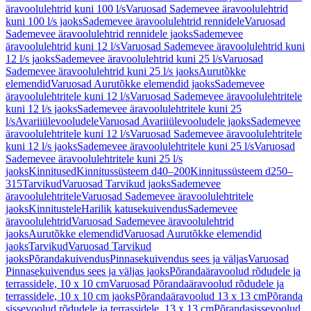
äravoolulehtrid kuni 100 l/s
Varuosad Sademevee äravoolulehtrid
kuni 100 l/s jaoks
Sademevee äravoolulehtrid rennidele
Varuosad
Sademevee äravoolulehtrid rennidele jaoks
Sademevee
äravoolulehtrid kuni 12 l/s
Varuosad Sademevee äravoolulehtrid kuni
12 l/s jaoks
Sademevee äravoolulehtrid kuni 25 l/s
Varuosad
Sademevee äravoolulehtrid kuni 25 l/s jaoks
Aurutõkke
elemendid
Varuosad Aurutõkke elemendid jaoks
Sademevee
äravoolulehtritele kuni 12 l/s
Varuosad Sademevee äravoolulehtritele
kuni 12 l/s jaoks
Sademevee äravoolulehtritele kuni 25
l/s
Avariiülevooludele
Varuosad Avariiülevooludele jaoks
Sademevee
äravoolulehtritele kuni 12 l/s
Varuosad Sademevee äravoolulehtritele
kuni 12 l/s jaoks
Sademevee äravoolulehtritele kuni 25 l/s
Varuosad
Sademevee äravoolulehtritele kuni 25 l/s
jaoks
Kinnitused
Kinnitussüsteem d40–200
Kinnitussüsteem d250–
315
Tarvikud
Varuosad Tarvikud jaoks
Sademevee
äravoolulehtritele
Varuosad Sademevee äravoolulehtritele
jaoks
Kinnitustele
Harilik katusekuivendus
Sademevee
äravoolulehtrid
Varuosad Sademevee äravoolulehtrid
jaoks
Aurutõkke elemendid
Varuosad Aurutõkke elemendid
jaoks
Tarvikud
Varuosad Tarvikud
jaoks
Põrandakuivendus
Pinnasekuivendus sees ja väljas
Varuosad
Pinnasekuivendus sees ja väljas jaoks
Põrandaäravoolud rõdudele ja
terrassidele, 10 x 10 cm
Varuosad Põrandaäravoolud rõdudele ja
terrassidele, 10 x 10 cm jaoks
Põrandaäravoolud 13 x 13 cm
Põranda
sissevoolud rõdudele ja terrassidele, 13 x 13 cm
Põrandasissevoolud