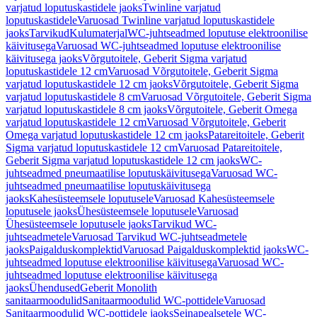
varjatud loputuskastidele jaoks
Twinline varjatud
loputuskastidele
Varuosad Twinline varjatud loputuskastidele
jaoks
Tarvikud
Kulumaterjal
WC-juhtseadmed loputuse elektroonilise
käivitusega
Varuosad WC-juhtseadmed loputuse elektroonilise
käivitusega jaoks
Võrgutoitele, Geberit Sigma varjatud
loputuskastidele 12 cm
Varuosad Võrgutoitele, Geberit Sigma
varjatud loputuskastidele 12 cm jaoks
Võrgutoitele, Geberit Sigma
varjatud loputuskastidele 8 cm
Varuosad Võrgutoitele, Geberit Sigma
varjatud loputuskastidele 8 cm jaoks
Võrgutoitele, Geberit Omega
varjatud loputuskastidele 12 cm
Varuosad Võrgutoitele, Geberit
Omega varjatud loputuskastidele 12 cm jaoks
Patareitoitele, Geberit
Sigma varjatud loputuskastidele 12 cm
Varuosad Patareitoitele,
Geberit Sigma varjatud loputuskastidele 12 cm jaoks
WC-
juhtseadmed pneumaatilise loputuskäivitusega
Varuosad WC-
juhtseadmed pneumaatilise loputuskäivitusega
jaoks
Kahesüsteemsele loputusele
Varuosad Kahesüsteemsele
loputusele jaoks
Ühesüsteemsele loputusele
Varuosad
Ühesüsteemsele loputusele jaoks
Tarvikud WC-
juhtseadmetele
Varuosad Tarvikud WC-juhtseadmetele
jaoks
Paigalduskomplektid
Varuosad Paigalduskomplektid jaoks
WC-
juhtseadmed loputuse elektroonilise käivitusega
Varuosad WC-
juhtseadmed loputuse elektroonilise käivitusega
jaoks
Ühendused
Geberit Monolith
sanitaarmoodulid
Sanitaarmoodulid WC-pottidele
Varuosad
Sanitaarmoodulid WC-pottidele jaoks
Seinapealsetele WC-