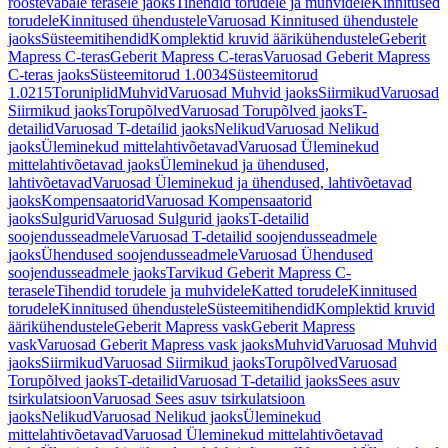
roostevabale terasele jaoks
Tihendid torudele ja muhvidele
Kinnitused
torudele
Kinnitused ühendustele
Varuosad Kinnitused ühendustele
jaoks
Süsteemitihendid
Komplektid kruvid äärikühendustele
Geberit
Mapress C-teras
Geberit Mapress C-teras
Varuosad Geberit Mapress
C-teras jaoks
Süsteemitorud 1.0034
Süsteemitorud
1.0215
Toruniplid
Muhvid
Varuosad Muhvid jaoks
Siirmikud
Varuosad
Siirmikud jaoks
Torupõlved
Varuosad Torupõlved jaoks
T-
detailid
Varuosad T-detailid jaoks
Nelikud
Varuosad Nelikud
jaoks
Üleminekud mittelahtivõetavad
Varuosad Üleminekud
mittelahtivõetavad jaoks
Üleminekud ja ühendused,
lahtivõetavad
Varuosad Üleminekud ja ühendused, lahtivõetavad
jaoks
Kompensaatorid
Varuosad Kompensaatorid
jaoks
Sulgurid
Varuosad Sulgurid jaoks
T-detailid
soojendusseadmele
Varuosad T-detailid soojendusseadmele
jaoks
Ühendused soojendusseadmele
Varuosad Ühendused
soojendusseadmele jaoks
Tarvikud Geberit Mapress C-
terasele
Tihendid torudele ja muhvidele
Katted torudele
Kinnitused
torudele
Kinnitused ühendustele
Süsteemitihendid
Komplektid kruvid
äärikühendustele
Geberit Mapress vask
Geberit Mapress
vask
Varuosad Geberit Mapress vask jaoks
Muhvid
Varuosad Muhvid
jaoks
Siirmikud
Varuosad Siirmikud jaoks
Torupõlved
Varuosad
Torupõlved jaoks
T-detailid
Varuosad T-detailid jaoks
Sees asuv
tsirkulatsioon
Varuosad Sees asuv tsirkulatsioon
jaoks
Nelikud
Varuosad Nelikud jaoks
Üleminekud
mittelahtivõetavad
Varuosad Üleminekud mittelahtivõetavad