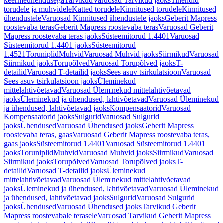
keermeühendusega
Tarvikud
Varuosad Tarvikud jaoks
Tihendid
torudele ja muhvidele
Katted torudele
Kinnitused torudele
Kinnitused
ühendustele
Varuosad Kinnitused ühendustele jaoks
Geberit Mapress
roostevaba teras
Geberit Mapress roostevaba teras
Varuosad Geberit
Mapress roostevaba teras jaoks
Süsteemitorud 1.4401
Varuosad
Süsteemitorud 1.4401 jaoks
Süsteemitorud
1.4521
Toruniplid
Muhvid
Varuosad Muhvid jaoks
Siirmikud
Varuosad
Siirmikud jaoks
Torupõlved
Varuosad Torupõlved jaoks
T-
detailid
Varuosad T-detailid jaoks
Sees asuv tsirkulatsioon
Varuosad
Sees asuv tsirkulatsioon jaoks
Üleminekud
mittelahtivõetavad
Varuosad Üleminekud mittelahtivõetavad
jaoks
Üleminekud ja ühendused, lahtivõetavad
Varuosad Üleminekud
ja ühendused, lahtivõetavad jaoks
Kompensaatorid
Varuosad
Kompensaatorid jaoks
Sulgurid
Varuosad Sulgurid
jaoks
Ühendused
Varuosad Ühendused jaoks
Geberit Mapress
roostevaba teras, gaas
Varuosad Geberit Mapress roostevaba teras,
gaas jaoks
Süsteemitorud 1.4401
Varuosad Süsteemitorud 1.4401
jaoks
Toruniplid
Muhvid
Varuosad Muhvid jaoks
Siirmikud
Varuosad
Siirmikud jaoks
Torupõlved
Varuosad Torupõlved jaoks
T-
detailid
Varuosad T-detailid jaoks
Üleminekud
mittelahtivõetavad
Varuosad Üleminekud mittelahtivõetavad
jaoks
Üleminekud ja ühendused, lahtivõetavad
Varuosad Üleminekud
ja ühendused, lahtivõetavad jaoks
Sulgurid
Varuosad Sulgurid
jaoks
Ühendused
Varuosad Ühendused jaoks
Tarvikud Geberit
Mapress roostevabale terasele
Varuosad Tarvikud Geberit Mapress