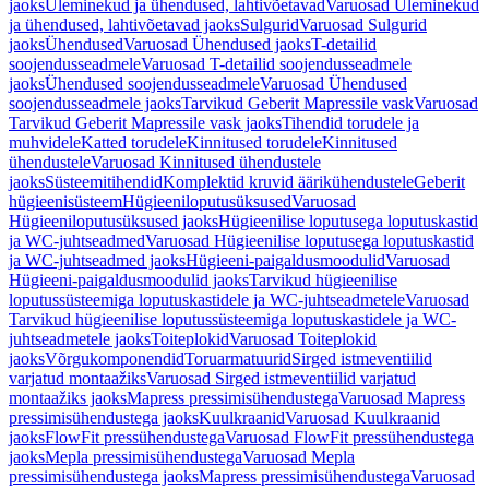
jaoks
Üleminekud ja ühendused, lahtivõetavad
Varuosad Üleminekud
ja ühendused, lahtivõetavad jaoks
Sulgurid
Varuosad Sulgurid
jaoks
Ühendused
Varuosad Ühendused jaoks
T-detailid
soojendusseadmele
Varuosad T-detailid soojendusseadmele
jaoks
Ühendused soojendusseadmele
Varuosad Ühendused
soojendusseadmele jaoks
Tarvikud Geberit Mapressile vask
Varuosad
Tarvikud Geberit Mapressile vask jaoks
Tihendid torudele ja
muhvidele
Katted torudele
Kinnitused torudele
Kinnitused
ühendustele
Varuosad Kinnitused ühendustele
jaoks
Süsteemitihendid
Komplektid kruvid äärikühendustele
Geberit
hügieenisüsteem
Hügieeniloputusüksused
Varuosad
Hügieeniloputusüksused jaoks
Hügieenilise loputusega loputuskastid
ja WC-juhtseadmed
Varuosad Hügieenilise loputusega loputuskastid
ja WC-juhtseadmed jaoks
Hügieeni-paigaldusmoodulid
Varuosad
Hügieeni-paigaldusmoodulid jaoks
Tarvikud hügieenilise
loputussüsteemiga loputuskastidele ja WC-juhtseadmetele
Varuosad
Tarvikud hügieenilise loputussüsteemiga loputuskastidele ja WC-
juhtseadmetele jaoks
Toiteplokid
Varuosad Toiteplokid
jaoks
Võrgukomponendid
Toruarmatuurid
Sirged istmeventiilid
varjatud montaažiks
Varuosad Sirged istmeventiilid varjatud
montaažiks jaoks
Mapress pressimisühendustega
Varuosad Mapress
pressimisühendustega jaoks
Kuulkraanid
Varuosad Kuulkraanid
jaoks
FlowFit pressühendustega
Varuosad FlowFit pressühendustega
jaoks
Mepla pressimisühendustega
Varuosad Mepla
pressimisühendustega jaoks
Mapress pressimisühendustega
Varuosad