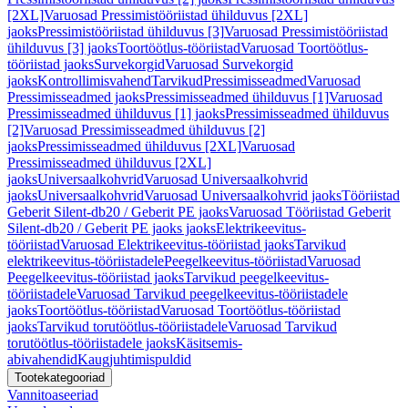
[2XL]
Varuosad Pressimistööriistad ühilduvus [2XL]
jaoks
Pressimistööriistad ühilduvus [3]
Varuosad Pressimistööriistad
ühilduvus [3] jaoks
Toortöötlus-tööriistad
Varuosad Toortöötlus-
tööriistad jaoks
Survekorgid
Varuosad Survekorgid
jaoks
Kontrollimisvahend
Tarvikud
Pressimisseadmed
Varuosad
Pressimisseadmed jaoks
Pressimisseadmed ühilduvus [1]
Varuosad
Pressimisseadmed ühilduvus [1] jaoks
Pressimisseadmed ühilduvus
[2]
Varuosad Pressimisseadmed ühilduvus [2]
jaoks
Pressimisseadmed ühilduvus [2XL]
Varuosad
Pressimisseadmed ühilduvus [2XL]
jaoks
Universaalkohvrid
Varuosad Universaalkohvrid
jaoks
Universaalkohvrid
Varuosad Universaalkohvrid jaoks
Tööriistad
Geberit Silent-db20 / Geberit PE jaoks
Varuosad Tööriistad Geberit
Silent-db20 / Geberit PE jaoks jaoks
Elektrikeevitus-
tööriistad
Varuosad Elektrikeevitus-tööriistad jaoks
Tarvikud
elektrikeevitus-tööriistadele
Peegelkeevitus-tööriistad
Varuosad
Peegelkeevitus-tööriistad jaoks
Tarvikud peegelkeevitus-
tööriistadele
Varuosad Tarvikud peegelkeevitus-tööriistadele
jaoks
Toortöötlus-tööriistad
Varuosad Toortöötlus-tööriistad
jaoks
Tarvikud torutöötlus-tööriistadele
Varuosad Tarvikud
torutöötlus-tööriistadele jaoks
Käsitsemis-
abivahendid
Kaugjuhtimispuldid
Tootekategooriad
Vannitoaseeriad