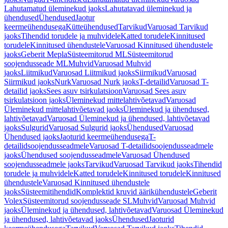
Lahutamatud üleminekud jaoks
Lahutatavad üleminekud ja
ühendused
Ühendused
Jaotur
keermeühendusega
Kütteühendused
Tarvikud
Varuosad Tarvikud
jaoks
Tihendid torudele ja muhvidele
Katted torudele
Kinnitused
torudele
Kinnitused ühendustele
Varuosad Kinnitused ühendustele
jaoks
Geberit Mepla
Süsteemitorud ML
Süsteemitorud
soojendusseade ML
Muhvid
Varuosad Muhvid
jaoks
Liitmikud
Varuosad Liitmikud jaoks
Siirmikud
Varuosad
Siirmikud jaoks
Nurk
Varuosad Nurk jaoks
T-detailid
Varuosad T-
detailid jaoks
Sees asuv tsirkulatsioon
Varuosad Sees asuv
tsirkulatsioon jaoks
Üleminekud mittelahtivõetavad
Varuosad
Üleminekud mittelahtivõetavad jaoks
Üleminekud ja ühendused,
lahtivõetavad
Varuosad Üleminekud ja ühendused, lahtivõetavad
jaoks
Sulgurid
Varuosad Sulgurid jaoks
Ühendused
Varuosad
Ühendused jaoks
Jaoturid keermeühendusega
T-
detailidsoojendusseadmele
Varuosad T-detailidsoojendusseadmele
jaoks
Ühendused soojendusseadmele
Varuosad Ühendused
soojendusseadmele jaoks
Tarvikud
Varuosad Tarvikud jaoks
Tihendid
torudele ja muhvidele
Katted torudele
Kinnitused torudele
Kinnitused
ühendustele
Varuosad Kinnitused ühendustele
jaoks
Süsteemitihendid
Komplektid kruvid äärikühendustele
Geberit
Volex
Süsteemitorud soojendusseade SL
Muhvid
Varuosad Muhvid
jaoks
Üleminekud ja ühendused, lahtivõetavad
Varuosad Üleminekud
ja ühendused, lahtivõetavad jaoks
Ühendused
Jaoturid