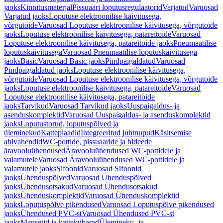
jaoks
Kinnitusmaterjal
Pissuaari loputusregulaatorid
Varjatud
Varuosad
Varjatud jaoks
Loputuse elektroonilise käivitusega,
võrgutoide
Varuosad Loputuse elektroonilise käivitusega, võrgutoide
jaoks
Loputuse elektroonilise käivitusega, patareitoide
Varuosad
Loputuse elektroonilise käivitusega, patareitoide jaoks
Pneumaatilise
loputuskäivitusega
Varuosad Pneumaatilise loputuskäivitusega
jaoks
Basic
Varuosad Basic jaoks
Pindpaigaldatud
Varuosad
Pindpaigaldatud jaoks
Loputuse elektroonilise käivitusega,
võrgutoide
Varuosad Loputuse elektroonilise käivitusega, võrgutoide
jaoks
Loputuse elektroonilise käivitusega, patareitoide
Varuosad
Loputuse elektroonilise käivitusega, patareitoide
jaoks
Tarvikud
Varuosad Tarvikud jaoks
Uuspaigaldus- ja
asenduskomplektid
Varuosad Uuspaigaldus- ja asenduskomplektid
jaoks
Loputustorud, loputuspõlved ja
üleminekud
Katteplaadid
Integreeritud juhtnupud
Käsitsemise
abivahendid
WC-pottide, pissuaaride ja bideede
äravooluühendused
Äravooluühendused WC-pottidele ja
valamutele
Varuosad Äravooluühendused WC-pottidele ja
valamutele jaoks
Sifoonid
Varuosad Sifoonid
jaoks
Ühenduspõlved
Varuosad Ühenduspõlved
jaoks
Ühendusotsakud
Varuosad Ühendusotsakud
jaoks
Ühenduskomplektid
Varuosad Ühenduskomplektid
jaoks
Loputuspõlve pikendused
Varuosad Loputuspõlve pikendused
jaoks
Ühendused PVC-st
Varuosad Ühendused PVC-st
jaoks
Mansetid ja kattekübarad
Ülemineku- ja