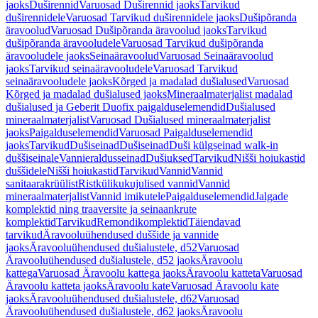
jaoks
Duširennid
Varuosad Duširennid jaoks
Tarvikud
duširennidele
Varuosad Tarvikud duširennidele jaoks
Dušipõranda
äravoolud
Varuosad Dušipõranda äravoolud jaoks
Tarvikud
dušipõranda äravooludele
Varuosad Tarvikud dušipõranda
äravooludele jaoks
Seinaäravoolud
Varuosad Seinaäravoolud
jaoks
Tarvikud seinaäravooludele
Varuosad Tarvikud
seinaäravooludele jaoks
Kõrged ja madalad dušialused
Varuosad
Kõrged ja madalad dušialused jaoks
Mineraalmaterjalist madalad
dušialused ja Geberit Duofix paigalduselemendid
Dušialused
mineraalmaterjalist
Varuosad Dušialused mineraalmaterjalist
jaoks
Paigalduselemendid
Varuosad Paigalduselemendid
jaoks
Tarvikud
Dušiseinad
Dušiseinad
Duši külgseinad walk-in
duššiseinale
Vannieraldusseinad
Dušiuksed
Tarvikud
Nišši hoiukastid
duššidele
Nišši hoiukastid
Tarvikud
Vannid
Vannid
sanitaarakrüülist
Ristkülikukujulised vannid
Vannid
mineraalmaterjalist
Vannid imikutele
Paigalduselemendid
Jalgade
komplektid ning traaversite ja seinaankrute
komplektid
Tarvikud
Remondikomplektid
Täiendavad
tarvikud
Äravooluühendused duššide ja vannide
jaoks
Äravooluühendused dušialustele, d52
Varuosad
Äravooluühendused dušialustele, d52 jaoks
Äravoolu
kattega
Varuosad Äravoolu kattega jaoks
Äravoolu katteta
Varuosad
Äravoolu katteta jaoks
Äravoolu kate
Varuosad Äravoolu kate
jaoks
Äravooluühendused dušialustele, d62
Varuosad
Äravooluühendused dušialustele, d62 jaoks
Äravoolu