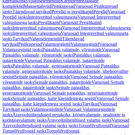
käterätikonks
Valguselemendid
Käepidemed
Jalgade
komplektid
Magnettahvlid
Pistikupesad
Varuosad Pistikupesad
jaoks
Täiendavad tarvikud
Peeglid ja peeglikapid
Peeglid
Varuosad
Peeglid jaoks
Integreeritud valgustusega
Varuosad Integreeritud
valgustusega jaoks
Peeglikapid
Varuosad Peeglikapid
jaoks
Integreeritud valgustusega
Varuosad Integreeritud valgustusega
jaoks
Integreeritud valgustuseta
Varuosad Integreeritud valgustuseta
jaoks
Tarvikud
Valguselemendid
Täiendavad
tarvikud
Pistikupesad
Valamusegistid
Valamusegistid
Varuosad
Valamusegistid jaoks
Paigaldus valamule, võrgutoide
Varuosad
Paigaldus valamule, võrgutoide jaoks
Paigaldus valamule,
patareitoide
Varuosad Paigaldus valamule, patareitoide
jaoks
Paigaldus valamule, generaatoritoide
Varuosad Paigaldus
valamule, generaatoritoide jaoks
Paigaldus valamule, ühehoovaline
segisti
Seinale paigaldus, võrgutoide
Varuosad Seinale paigaldus,
võrgutoide jaoks
Seinale paigaldus, patareitoide
Varuosad Seinale
paigaldus, patareitoide jaoks
Seinale paigaldus,
generaatoritoide
Varuosad Seinale paigaldus, generaatoritoide
jaoks
Seinale paigaldus, kahe käepidemega segisti
Varuosad Seinale
paigaldus, kahe käepidemega segisti jaoks
Tarvikud
Varuosad
Tarvikud jaoks
Valamusegistitele
Varuosad Valamusegistitele
jaoks
Äravooluühendused pesukoha, köögivalamute, seadmete ja
koristajavalamute jaoks
Äravooluühendused valamu jaoks
Varuosad
Äravooluühendused valamu jaoks jaoks
Torupõlvsifoonid
Varuosad
Torupõlvsifoonid jaoks
Torupõlvsifoonid,