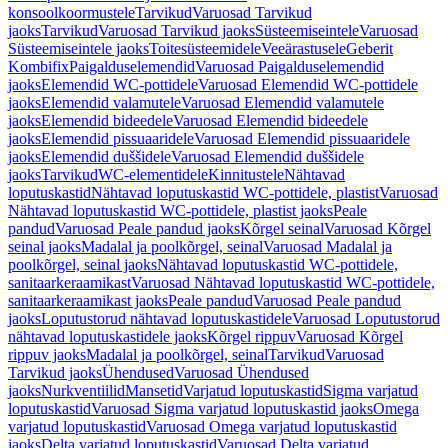
konsoolkoormustele
Tarvikud
Varuosad Tarvikud
jaoks
Tarvikud
Varuosad Tarvikud jaoks
Süsteemiseintele
Varuosad
Süsteemiseintele jaoks
Toitesüsteemidele
Veeärastusele
Geberit
Kombifix
Paigalduselemendid
Varuosad Paigalduselemendid
jaoks
Elemendid WC-pottidele
Varuosad Elemendid WC-pottidele
jaoks
Elemendid valamutele
Varuosad Elemendid valamutele
jaoks
Elemendid bideedele
Varuosad Elemendid bideedele
jaoks
Elemendid pissuaaridele
Varuosad Elemendid pissuaaridele
jaoks
Elemendid duššidele
Varuosad Elemendid duššidele
jaoks
Tarvikud
WC-elementidele
Kinnitustele
Nähtavad
loputuskastid
Nähtavad loputuskastid WC-pottidele, plastist
Varuosad
Nähtavad loputuskastid WC-pottidele, plastist jaoks
Peale
pandud
Varuosad Peale pandud jaoks
Kõrgel seinal
Varuosad Kõrgel
seinal jaoks
Madalal ja poolkõrgel, seinal
Varuosad Madalal ja
poolkõrgel, seinal jaoks
Nähtavad loputuskastid WC-pottidele,
sanitaarkeraamikast
Varuosad Nähtavad loputuskastid WC-pottidele,
sanitaarkeraamikast jaoks
Peale pandud
Varuosad Peale pandud
jaoks
Loputustorud nähtavad loputuskastidele
Varuosad Loputustorud
nähtavad loputuskastidele jaoks
Kõrgel rippuv
Varuosad Kõrgel
rippuv jaoks
Madalal ja poolkõrgel, seinal
Tarvikud
Varuosad
Tarvikud jaoks
Ühendused
Varuosad Ühendused
jaoks
Nurkventiilid
Mansetid
Varjatud loputuskastid
Sigma varjatud
loputuskastid
Varuosad Sigma varjatud loputuskastid jaoks
Omega
varjatud loputuskastid
Varuosad Omega varjatud loputuskastid
jaoks
Delta varjatud loputuskastid
Varuosad Delta varjatud