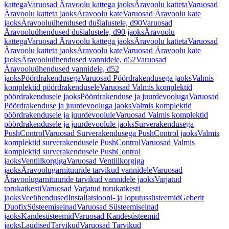
kattega
Varuosad Äravoolu kattega jaoks
Äravoolu katteta
Varuosad
Äravoolu katteta jaoks
Äravoolu kate
Varuosad Äravoolu kate
jaoks
Äravooluühendused dušialustele, d90
Varuosad
Äravooluühendused dušialustele, d90 jaoks
Äravoolu
kattega
Varuosad Äravoolu kattega jaoks
Äravoolu katteta
Varuosad
Äravoolu katteta jaoks
Äravoolu kate
Varuosad Äravoolu kate
jaoks
Äravooluühendused vannidele, d52
Varuosad
Äravooluühendused vannidele, d52
jaoks
Pöördrakendusega
Varuosad Pöördrakendusega jaoks
Valmis
komplektid pöördrakendusele
Varuosad Valmis komplektid
pöördrakendusele jaoks
Pöördrakenduse ja juurdevooluga
Varuosad
Pöördrakenduse ja juurdevooluga jaoks
Valmis komplektid
pöördrakendusele ja juurdevoolule
Varuosad Valmis komplektid
pöördrakendusele ja juurdevoolule jaoks
Surverakendusega
PushControl
Varuosad Surverakendusega PushControl jaoks
Valmis
komplektid surverakendusele PushControl
Varuosad Valmis
komplektid surverakendusele PushControl
jaoks
Ventiilkorgiga
Varuosad Ventiilkorgiga
jaoks
Äravoolugarnituuride tarvikud vannidele
Varuosad
Äravoolugarnituuride tarvikud vannidele jaoks
Varjatud
torukatkesti
Varuosad Varjatud torukatkesti
jaoks
Veeühendused
Installatsiooni- ja loputussüsteemid
Geberit
Duofix
Süsteemiseinad
Varuosad Süsteemiseinad
jaoks
Kandesüsteemid
Varuosad Kandesüsteemid
jaoks
Laudised
Tarvikud
Varuosad Tarvikud