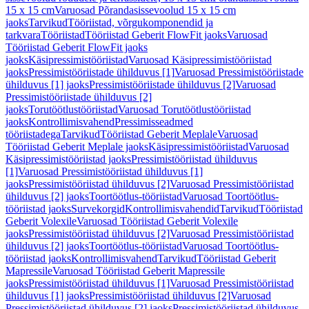
15 x 15 cm
Varuosad Põrandasissevoolud 15 x 15 cm
jaoks
Tarvikud
Tööriistad, võrgukomponendid ja
tarkvara
Tööriistad
Tööriistad Geberit FlowFit jaoks
Varuosad
Tööriistad Geberit FlowFit jaoks
jaoks
Käsipressimistööriistad
Varuosad Käsipressimistööriistad
jaoks
Pressimistööriistade ühilduvus [1]
Varuosad Pressimistööriistade
ühilduvus [1] jaoks
Pressimistööriistade ühilduvus [2]
Varuosad
Pressimistööriistade ühilduvus [2]
jaoks
Torutöötlustööriistad
Varuosad Torutöötlustööriistad
jaoks
Kontrollimisvahend
Pressimisseadmed
tööriistadega
Tarvikud
Tööriistad Geberit Meplale
Varuosad
Tööriistad Geberit Meplale jaoks
Käsipressimistööriistad
Varuosad
Käsipressimistööriistad jaoks
Pressimistööriistad ühilduvus
[1]
Varuosad Pressimistööriistad ühilduvus [1]
jaoks
Pressimistööriistad ühilduvus [2]
Varuosad Pressimistööriistad
ühilduvus [2] jaoks
Toortöötlus-tööriistad
Varuosad Toortöötlus-
tööriistad jaoks
Survekorgid
Kontrollimisvahendid
Tarvikud
Tööriistad
Geberit Volexile
Varuosad Tööriistad Geberit Volexile
jaoks
Pressimistööriistad ühilduvus [2]
Varuosad Pressimistööriistad
ühilduvus [2] jaoks
Toortöötlus-tööriistad
Varuosad Toortöötlus-
tööriistad jaoks
Kontrollimisvahend
Tarvikud
Tööriistad Geberit
Mapressile
Varuosad Tööriistad Geberit Mapressile
jaoks
Pressimistööriistad ühilduvus [1]
Varuosad Pressimistööriistad
ühilduvus [1] jaoks
Pressimistööriistad ühilduvus [2]
Varuosad
Pressimistööriistad ühilduvus [2] jaoks
Pressimistööriistad ühilduvus