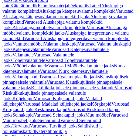
jaoks
Tarvikud
Äravoolu
kate
Käterätihoidik
Kinnitusmaterjal
Dekoratiivkatted
Aluskapiga
valamu komplektid
Aluskapiga kätepesuvalamu komplektid
Varuosad
Aluskapiga kätepesuvalamu komplektid jaoks
Aluskapiga valamu
komplektid
Varuosad Aluskapiga valamu komplektid
jaoks
Aluskapiga mööbelvalamu komplektid
Varuosad Aluskapiga
mööbelvalamu komplektid jaoks
Aluskapiga integreeritava valamu
komplektid
Varuosad Aluskapiga integreeritava valamu komplektid
jaoks
Vannitoamööbel
Valamu aluskapid
Varuosad Valamu aluskapid
jaoks
Kätepesuvalamutele
Varuosad Kätepesuvalamutele
jaoks
Valamutele
Varuosad Valamutele
jaoks
Topeltvalamutele
Varuosad Topeltvalamutele
jaoks
Mööbelvalamutele
Varuosad Mööbelvalamutele jaoks
Nurk-
kätepesuvalamutele
Varuosad Nurk-kätepesuvalamutele
jaoks
Valamuplaadid
Varuosad Valamuplaadid jaoks
Kausikujulisele
pinnapealsele valamule
Varuosad Kausikujulisele pinnapealsele
valamule jaoks
Ristkülikukujulisele pinnapealsele valamule
Varuosad
Ristkülikukujulisele pinnapealsele valamule
jaoks
Küljekapid
Varuosad Küljekapid jaoks
Madalad
küljekapid
Varuosad Madalad küljekapid jaoks
Kõrgkapid
Varuosad
Kõrgkapid jaoks
Keskmised kapid
Varuosad Keskmised kapid
jaoks
Seinakapid
Varuosad Seinakapid jaoks
Muu mööbel
Varuosad
Muu mööbel jaoks
Seinariiulid
Varuosad Seinariiulid
jaoks
Tarvikud
Varuosad Tarvikud jaoks
Sahtlisisud ja
hoiustamiskarbid
Käterätihoidik ja