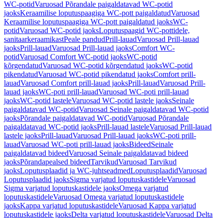
WC-potid
Varuosad Põrandale paigaldatavad WC-potid
jaoks
Keraamilise loputuspaagiga WC-pott paigaldatud
Varuosad
Keraamilise loputuspaagiga WC-pott paigaldatud jaoks
WC-
potid
Varuosad WC-potid jaoks
Loputuspaagid WC-pottidele,
sanitaarkeraamikast
Peale pandud
Prill-lauad
Varuosad Prill-lauad
jaoks
Prill-lauad
Varuosad Prill-lauad jaoks
Comfort WC-
potid
Varuosad Comfort WC-potid jaoks
WC-potid
kõrgendatud
Varuosad WC-potid kõrgendatud jaoks
WC-potid
pikendatud
Varuosad WC-potid pikendatud jaoks
Comfort prill-
lauad
Varuosad Comfort prill-lauad jaoks
Prill-lauad
Varuosad Prill-
lauad jaoks
WC-poti prill-lauad
Varuosad WC-poti prill-lauad
jaoks
WC-potid lastele
Varuosad WC-potid lastele jaoks
Seinale
paigaldatavad WC-potid
Varuosad Seinale paigaldatavad WC-potid
jaoks
Põrandale paigaldatavad WC-potid
Varuosad Põrandale
paigaldatavad WC-potid jaoks
Prill-lauad lastele
Varuosad Prill-lauad
lastele jaoks
Prill-lauad
Varuosad Prill-lauad jaoks
WC-poti prill-
lauad
Varuosad WC-poti prill-lauad jaoks
Bideed
Seinale
paigaldatavad bideed
Varuosad Seinale paigaldatavad bideed
jaoks
Põrandapealsed bideed
Tarvikud
Varuosad Tarvikud
jaoks
Loputusplaadid ja WC-juhtseadmed
Loputusplaadid
Varuosad
Loputusplaadid jaoks
Sigma varjatud loputuskastidele
Varuosad
Sigma varjatud loputuskastidele jaoks
Omega varjatud
loputuskastidele
Varuosad Omega varjatud loputuskastidele
jaoks
Kappa varjatud loputuskastidele
Varuosad Kappa varjatud
loputuskastidele jaoks
Delta varjatud loputuskastidele
Varuosad Delta