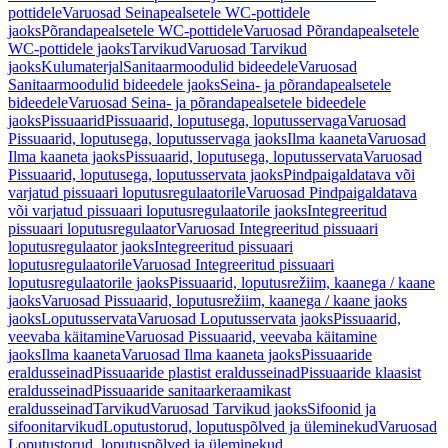
pottidele
Varuosad Seinapealsetele WC-pottidele
jaoks
Põrandapealsetele WC-pottidele
Varuosad Põrandapealsetele
WC-pottidele jaoks
Tarvikud
Varuosad Tarvikud
jaoks
Kulumaterjal
Sanitaarmoodulid bideedele
Varuosad
Sanitaarmoodulid bideedele jaoks
Seina- ja põrandapealsetele
bideedele
Varuosad Seina- ja põrandapealsetele bideedele
jaoks
Pissuaarid
Pissuaarid, loputusega, loputusservaga
Varuosad
Pissuaarid, loputusega, loputusservaga jaoks
Ilma kaaneta
Varuosad
Ilma kaaneta jaoks
Pissuaarid, loputusega, loputusservata
Varuosad
Pissuaarid, loputusega, loputusservata jaoks
Pindpaigaldatava või
varjatud pissuaari loputusregulaatorile
Varuosad Pindpaigaldatava
või varjatud pissuaari loputusregulaatorile jaoks
Integreeritud
pissuaari loputusregulaator
Varuosad Integreeritud pissuaari
loputusregulaator jaoks
Integreeritud pissuaari
loputusregulaatorile
Varuosad Integreeritud pissuaari
loputusregulaatorile jaoks
Pissuaarid, loputusrežiim, kaanega / kaane
jaoks
Varuosad Pissuaarid, loputusrežiim, kaanega / kaane jaoks
jaoks
Loputusservata
Varuosad Loputusservata jaoks
Pissuaarid,
veevaba käitamine
Varuosad Pissuaarid, veevaba käitamine
jaoks
Ilma kaaneta
Varuosad Ilma kaaneta jaoks
Pissuaaride
eraldusseinad
Pissuaaride plastist eraldusseinad
Pissuaaride klaasist
eraldusseinad
Pissuaaride sanitaarkeraamikast
eraldusseinad
Tarvikud
Varuosad Tarvikud jaoks
Sifoonid ja
sifoonitarvikud
Loputustorud, loputuspõlved ja üleminekud
Varuosad
Loputustorud, loputuspõlved ja üleminekud