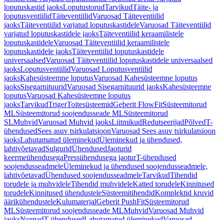
loputuskastid jaoks
Loputustorud
Tarvikud
Täite- ja
loputusventiilid
Täiteventiilid
Varuosad Täiteventiilid
jaoks
Täiteventiilid varjatud loputuskastidele
Varuosad Täiteventiilid
varjatud loputuskastidele jaoks
Täiteventiilid keraamilistele
loputuskastidele
Varuosad Täiteventiilid keraamilistele
loputuskastidele jaoks
Täiteventiilid loputuskastidele
universaalsed
Varuosad Täiteventiilid loputuskastidele universaalsed
jaoks
Loputusventiilid
Varuosad Loputusventiilid
jaoks
Kahesüsteemne loputus
Varuosad Kahesüsteemne loputus
jaoks
Sisegarnituurid
Varuosad Sisegarnituurid jaoks
Kahesüsteemne
loputus
Varuosad Kahesüsteemne loputus
jaoks
Tarvikud
Triger
Toitesüsteemid
Geberit FlowFit
Süsteemitorud
ML
Süsteemitorud soojendusseade ML
Süsteemitorud
SL
Muhvid
Varuosad Muhvid jaoks
Liitmikud
Redutseerijad
Põlved
T-
ühendused
Sees asuv tsirkulatsioon
Varuosad Sees asuv tsirkulatsioon
jaoks
Lahutamatud üleminekud
Üleminekud ja ühendused,
lahtivõetavad
Sulgurid
Ühendused
Jaoturid
keermeühendusega
Pressühendusega jaotur
T-ühendused
soojendusseadmele
Üleminekud ja ühendused soojendusseadmele,
lahtivõetavad
Ühendused soojendusseadmele
Tarvikud
Tihendid
torudele ja muhvidele
Tihendid muhvidele
Katted torudele
Kinnitused
torudele
Kinnitused ühendustele
Süsteemitihendid
Komplektid kruvid
äärikühendustele
Kulumaterjal
Geberit PushFit
Süsteemitorud
ML
Süsteemitorud soojendusseade ML
Muhvid
Varuosad Muhvid
jaoks
Nurgad
T-ühendused
Lahutamatud üleminekud
Varuosad