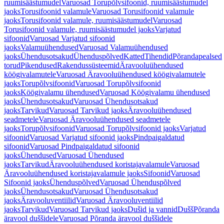
ruumisäästumudel
Varuosad Torupõlvsifoonid, ruumisäästumudel
jaoks
Torusifoonid valamule
Varuosad Torusifoonid valamule
jaoks
Torusifoonid valamule, ruumisäästumudel
Varuosad
Torusifoonid valamule, ruumisäästumudel jaoks
Varjatud
sifoonid
Varuosad Varjatud sifoonid
jaoks
Valamuühendused
Varuosad Valamuühendused
jaoks
Ühendusotsakud
Ühenduspõlved
Katted
Tihendid
Põrandapealsed
torud
Pikendused
Rakendussüsteemid
Äravooluühendused
köögivalamutele
Varuosad Äravooluühendused köögivalamutele
jaoks
Torupõlvsifoonid
Varuosad Torupõlvsifoonid
jaoks
Köögivalamu ühendused
Varuosad Köögivalamu ühendused
jaoks
Ühendusotsakud
Varuosad Ühendusotsakud
jaoks
Tarvikud
Varuosad Tarvikud jaoks
Äravooluühendused
seadmetele
Varuosad Äravooluühendused seadmetele
jaoks
Torupõlvsifoonid
Varuosad Torupõlvsifoonid jaoks
Varjatud
sifoonid
Varuosad Varjatud sifoonid jaoks
Pindpaigaldatud
sifoonid
Varuosad Pindpaigaldatud sifoonid
jaoks
Ühendused
Varuosad Ühendused
jaoks
Tarvikud
Äravooluühendused koristajavalamule
Varuosad
Äravooluühendused koristajavalamule jaoks
Sifoonid
Varuosad
Sifoonid jaoks
Ühenduspõlved
Varuosad Ühenduspõlved
jaoks
Ühendusotsakud
Varuosad Ühendusotsakud
jaoks
Äravooluventiilid
Varuosad Äravooluventiilid
jaoks
Tarvikud
Varuosad Tarvikud jaoks
Dušid ja vannid
Dušš
Põranda
äravool duššidele
Varuosad Põranda äravool duššidele