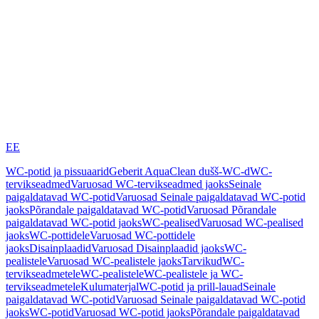
EE
WC-potid ja pissuaarid
Geberit AquaClean dušš-WC-d
WC-
tervikseadmed
Varuosad WC-tervikseadmed jaoks
Seinale
paigaldatavad WC-potid
Varuosad Seinale paigaldatavad WC-potid
jaoks
Põrandale paigaldatavad WC-potid
Varuosad Põrandale
paigaldatavad WC-potid jaoks
WC-pealised
Varuosad WC-pealised
jaoks
WC-pottidele
Varuosad WC-pottidele
jaoks
Disainplaadid
Varuosad Disainplaadid jaoks
WC-
pealistele
Varuosad WC-pealistele jaoks
Tarvikud
WC-
tervikseadmetele
WC-pealistele
WC-pealistele ja WC-
tervikseadmetele
Kulumaterjal
WC-potid ja prill-lauad
Seinale
paigaldatavad WC-potid
Varuosad Seinale paigaldatavad WC-potid
jaoks
WC-potid
Varuosad WC-potid jaoks
Põrandale paigaldatavad