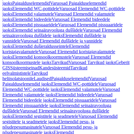
jaoks
Paigalduselemendid
Varuosad Paigalduselemendid
jaoks
Elemendid WC-pottidele
Varuosad Elemendid WC-pottidele
jaoks
Elemendid valamutele
Varuosad Elemendid valamutele
jaoks
Elemendid bideedele
Varuosad Elemendid bideedele
jaoks
Elemendid pissuaaridele
Varuosad Elemendid pissuaaridele
jaoks
Elemendid seinaäravooluga duššidele
Varuosad Elemendid
seinaäravooluga duššidele jaoks
Elemendid duššidele ja
vannidele
Varuosad Elemendid duššidele ja vannidele
jaoks
Elemendid dušieraldusseintele
Elemendid
koristajavalamutele
Varuosad Elemendid koristajavalamutele
jaoks
Elemendid konsoolkoormustele
Varuosad Elemendid
konsoolkoormustele jaoks
Tarvikud
Varuosad Tarvikud jaoks
Geberit
GIS
Süsteemiseinad
Kandesüsteemid
Tarvikud
eelvalmististele
Tarvikud
heliisolatsioonile
Laudised
Paigalduselemendid
Varuosad
Paigalduselemendid jaoks
Elemendid WC-pottidele
Varuosad
Elemendid WC-pottidele jaoks
Elemendid valamutele
Varuosad
Elemendid valamutele jaoks
Elemendid bideedele
Varuosad
Elemendid bideedele jaoks
Elemendid pissuaaridele
Varuosad
Elemendid pissuaaridele jaoks
Elemendid seinaäravooluga
duššidele
Varuosad Elemendid seinaäravooluga duššidele
jaoks
Elemendid segistitele ja seadmetele
Varuosad Elemendid
segistitele ja seadmetele jaoks
Elemendid pesu- ja
nõudepesumasinatele
Varuosad Elemendid pesu- ja
nõudepesumasinatele jaoks
Elemendid