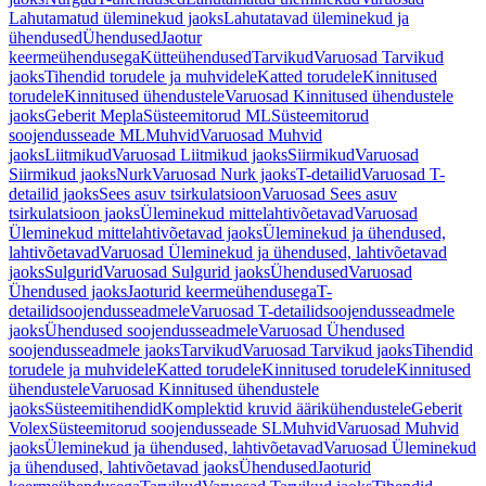
Lahutamatud üleminekud jaoks
Lahutatavad üleminekud ja
ühendused
Ühendused
Jaotur
keermeühendusega
Kütteühendused
Tarvikud
Varuosad Tarvikud
jaoks
Tihendid torudele ja muhvidele
Katted torudele
Kinnitused
torudele
Kinnitused ühendustele
Varuosad Kinnitused ühendustele
jaoks
Geberit Mepla
Süsteemitorud ML
Süsteemitorud
soojendusseade ML
Muhvid
Varuosad Muhvid
jaoks
Liitmikud
Varuosad Liitmikud jaoks
Siirmikud
Varuosad
Siirmikud jaoks
Nurk
Varuosad Nurk jaoks
T-detailid
Varuosad T-
detailid jaoks
Sees asuv tsirkulatsioon
Varuosad Sees asuv
tsirkulatsioon jaoks
Üleminekud mittelahtivõetavad
Varuosad
Üleminekud mittelahtivõetavad jaoks
Üleminekud ja ühendused,
lahtivõetavad
Varuosad Üleminekud ja ühendused, lahtivõetavad
jaoks
Sulgurid
Varuosad Sulgurid jaoks
Ühendused
Varuosad
Ühendused jaoks
Jaoturid keermeühendusega
T-
detailidsoojendusseadmele
Varuosad T-detailidsoojendusseadmele
jaoks
Ühendused soojendusseadmele
Varuosad Ühendused
soojendusseadmele jaoks
Tarvikud
Varuosad Tarvikud jaoks
Tihendid
torudele ja muhvidele
Katted torudele
Kinnitused torudele
Kinnitused
ühendustele
Varuosad Kinnitused ühendustele
jaoks
Süsteemitihendid
Komplektid kruvid äärikühendustele
Geberit
Volex
Süsteemitorud soojendusseade SL
Muhvid
Varuosad Muhvid
jaoks
Üleminekud ja ühendused, lahtivõetavad
Varuosad Üleminekud
ja ühendused, lahtivõetavad jaoks
Ühendused
Jaoturid