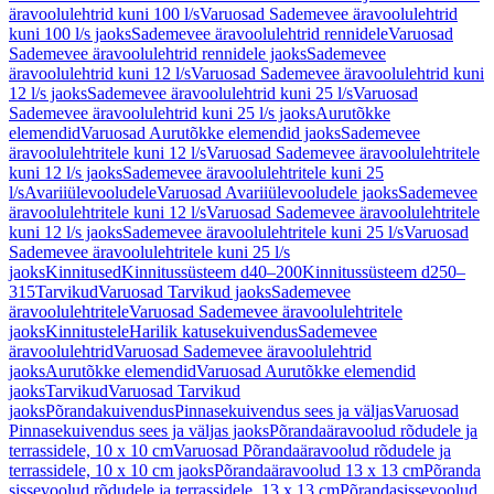
äravoolulehtrid kuni 100 l/s
Varuosad Sademevee äravoolulehtrid
kuni 100 l/s jaoks
Sademevee äravoolulehtrid rennidele
Varuosad
Sademevee äravoolulehtrid rennidele jaoks
Sademevee
äravoolulehtrid kuni 12 l/s
Varuosad Sademevee äravoolulehtrid kuni
12 l/s jaoks
Sademevee äravoolulehtrid kuni 25 l/s
Varuosad
Sademevee äravoolulehtrid kuni 25 l/s jaoks
Aurutõkke
elemendid
Varuosad Aurutõkke elemendid jaoks
Sademevee
äravoolulehtritele kuni 12 l/s
Varuosad Sademevee äravoolulehtritele
kuni 12 l/s jaoks
Sademevee äravoolulehtritele kuni 25
l/s
Avariiülevooludele
Varuosad Avariiülevooludele jaoks
Sademevee
äravoolulehtritele kuni 12 l/s
Varuosad Sademevee äravoolulehtritele
kuni 12 l/s jaoks
Sademevee äravoolulehtritele kuni 25 l/s
Varuosad
Sademevee äravoolulehtritele kuni 25 l/s
jaoks
Kinnitused
Kinnitussüsteem d40–200
Kinnitussüsteem d250–
315
Tarvikud
Varuosad Tarvikud jaoks
Sademevee
äravoolulehtritele
Varuosad Sademevee äravoolulehtritele
jaoks
Kinnitustele
Harilik katusekuivendus
Sademevee
äravoolulehtrid
Varuosad Sademevee äravoolulehtrid
jaoks
Aurutõkke elemendid
Varuosad Aurutõkke elemendid
jaoks
Tarvikud
Varuosad Tarvikud
jaoks
Põrandakuivendus
Pinnasekuivendus sees ja väljas
Varuosad
Pinnasekuivendus sees ja väljas jaoks
Põrandaäravoolud rõdudele ja
terrassidele, 10 x 10 cm
Varuosad Põrandaäravoolud rõdudele ja
terrassidele, 10 x 10 cm jaoks
Põrandaäravoolud 13 x 13 cm
Põranda
sissevoolud rõdudele ja terrassidele, 13 x 13 cm
Põrandasissevoolud