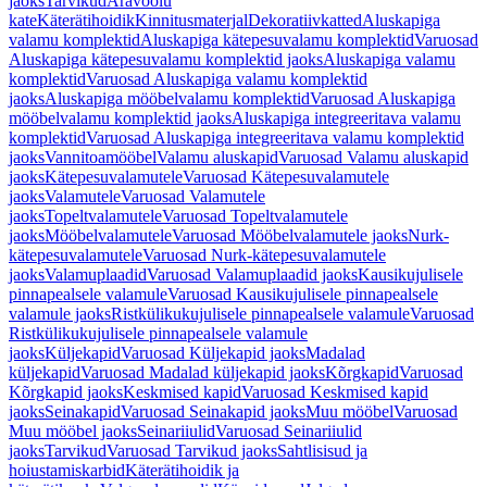
jaoks
Tarvikud
Äravoolu
kate
Käterätihoidik
Kinnitusmaterjal
Dekoratiivkatted
Aluskapiga
valamu komplektid
Aluskapiga kätepesuvalamu komplektid
Varuosad
Aluskapiga kätepesuvalamu komplektid jaoks
Aluskapiga valamu
komplektid
Varuosad Aluskapiga valamu komplektid
jaoks
Aluskapiga mööbelvalamu komplektid
Varuosad Aluskapiga
mööbelvalamu komplektid jaoks
Aluskapiga integreeritava valamu
komplektid
Varuosad Aluskapiga integreeritava valamu komplektid
jaoks
Vannitoamööbel
Valamu aluskapid
Varuosad Valamu aluskapid
jaoks
Kätepesuvalamutele
Varuosad Kätepesuvalamutele
jaoks
Valamutele
Varuosad Valamutele
jaoks
Topeltvalamutele
Varuosad Topeltvalamutele
jaoks
Mööbelvalamutele
Varuosad Mööbelvalamutele jaoks
Nurk-
kätepesuvalamutele
Varuosad Nurk-kätepesuvalamutele
jaoks
Valamuplaadid
Varuosad Valamuplaadid jaoks
Kausikujulisele
pinnapealsele valamule
Varuosad Kausikujulisele pinnapealsele
valamule jaoks
Ristkülikukujulisele pinnapealsele valamule
Varuosad
Ristkülikukujulisele pinnapealsele valamule
jaoks
Küljekapid
Varuosad Küljekapid jaoks
Madalad
küljekapid
Varuosad Madalad küljekapid jaoks
Kõrgkapid
Varuosad
Kõrgkapid jaoks
Keskmised kapid
Varuosad Keskmised kapid
jaoks
Seinakapid
Varuosad Seinakapid jaoks
Muu mööbel
Varuosad
Muu mööbel jaoks
Seinariiulid
Varuosad Seinariiulid
jaoks
Tarvikud
Varuosad Tarvikud jaoks
Sahtlisisud ja
hoiustamiskarbid
Käterätihoidik ja