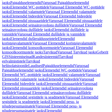
jaoks
Paigalduselemendid
Varuosad Paigalduselemendid
jaoks
Elemendid WC-pottidele
Varuosad Elemendid WC-pottidele
jaoks
Elemendid valamutele
Varuosad Elemendid valamutele
jaoks
Elemendid bideedele
Varuosad Elemendid bideedele
jaoks
Elemendid pissuaaridele
Varuosad Elemendid pissuaaridele
jaoks
Elemendid seinaäravooluga duššidele
Varuosad Elemendid
seinaäravooluga duššidele jaoks
Elemendid duššidele ja
vannidele
Varuosad Elemendid duššidele ja vannidele
jaoks
Elemendid dušieraldusseintele
Elemendid
koristajavalamutele
Varuosad Elemendid koristajavalamutele
jaoks
Elemendid konsoolkoormustele
Varuosad Elemendid
konsoolkoormustele jaoks
Tarvikud
Varuosad Tarvikud jaoks
Geberit
GIS
Süsteemiseinad
Kandesüsteemid
Tarvikud
eelvalmististele
Tarvikud
heliisolatsioonile
Laudised
Paigalduselemendid
Varuosad
Paigalduselemendid jaoks
Elemendid WC-pottidele
Varuosad
Elemendid WC-pottidele jaoks
Elemendid valamutele
Varuosad
Elemendid valamutele jaoks
Elemendid bideedele
Varuosad
Elemendid bideedele jaoks
Elemendid pissuaaridele
Varuosad
Elemendid pissuaaridele jaoks
Elemendid seinaäravooluga
duššidele
Varuosad Elemendid seinaäravooluga duššidele
jaoks
Elemendid segistitele ja seadmetele
Varuosad Elemendid
segistitele ja seadmetele jaoks
Elemendid pesu- ja
nõudepesumasinatele
Varuosad Elemendid pesu- ja
nõudepesumasinatele jaoks
Elemendid