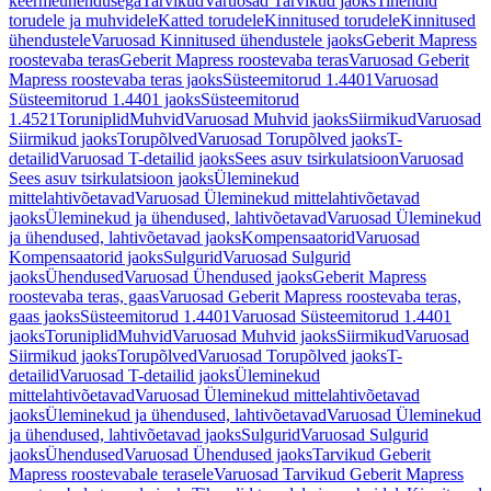
keermeühendusega
Tarvikud
Varuosad Tarvikud jaoks
Tihendid
torudele ja muhvidele
Katted torudele
Kinnitused torudele
Kinnitused
ühendustele
Varuosad Kinnitused ühendustele jaoks
Geberit Mapress
roostevaba teras
Geberit Mapress roostevaba teras
Varuosad Geberit
Mapress roostevaba teras jaoks
Süsteemitorud 1.4401
Varuosad
Süsteemitorud 1.4401 jaoks
Süsteemitorud
1.4521
Toruniplid
Muhvid
Varuosad Muhvid jaoks
Siirmikud
Varuosad
Siirmikud jaoks
Torupõlved
Varuosad Torupõlved jaoks
T-
detailid
Varuosad T-detailid jaoks
Sees asuv tsirkulatsioon
Varuosad
Sees asuv tsirkulatsioon jaoks
Üleminekud
mittelahtivõetavad
Varuosad Üleminekud mittelahtivõetavad
jaoks
Üleminekud ja ühendused, lahtivõetavad
Varuosad Üleminekud
ja ühendused, lahtivõetavad jaoks
Kompensaatorid
Varuosad
Kompensaatorid jaoks
Sulgurid
Varuosad Sulgurid
jaoks
Ühendused
Varuosad Ühendused jaoks
Geberit Mapress
roostevaba teras, gaas
Varuosad Geberit Mapress roostevaba teras,
gaas jaoks
Süsteemitorud 1.4401
Varuosad Süsteemitorud 1.4401
jaoks
Toruniplid
Muhvid
Varuosad Muhvid jaoks
Siirmikud
Varuosad
Siirmikud jaoks
Torupõlved
Varuosad Torupõlved jaoks
T-
detailid
Varuosad T-detailid jaoks
Üleminekud
mittelahtivõetavad
Varuosad Üleminekud mittelahtivõetavad
jaoks
Üleminekud ja ühendused, lahtivõetavad
Varuosad Üleminekud
ja ühendused, lahtivõetavad jaoks
Sulgurid
Varuosad Sulgurid
jaoks
Ühendused
Varuosad Ühendused jaoks
Tarvikud Geberit
Mapress roostevabale terasele
Varuosad Tarvikud Geberit Mapress