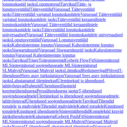
loputuskastid jaoks
Loputustorud
Tarvikud
Täite- ja
loputusventiilid
Täiteventiilid
Varuosad Täiteventiilid
jaoks
Täiteventiilid varjatud loputuskastidele
Varuosad Täiteventiilid
varjatud loputuskastidele jaoks
Täiteventiilid keraamilistele
loputuskastidele
Varuosad Täiteventiilid keraamilistele
loputuskastidele jaoks
Täiteventiilid loputuskastidele
universaalsed
Varuosad Täiteventiilid loputuskastidele universaalsed
jaoks
Loputusventiilid
Varuosad Loputusventiilid
jaoks
Kahesüsteemne loputus
Varuosad Kahesüsteemne loputus
jaoks
Sisegarnituurid
Varuosad Sisegarnituurid jaoks
Kahesüsteemne
loputus
Varuosad Kahesüsteemne loputus
jaoks
Tarvikud
Triger
Toitesüsteemid
Geberit FlowFit
Süsteemitorud
ML
Süsteemitorud soojendusseade ML
Süsteemitorud
SL
Muhvid
Varuosad Muhvid jaoks
Liitmikud
Redutseerijad
Põlved
T-
ühendused
Sees asuv tsirkulatsioon
Varuosad Sees asuv tsirkulatsioon
jaoks
Lahutamatud üleminekud
Üleminekud ja ühendused,
lahtivõetavad
Sulgurid
Ühendused
Jaoturid
keermeühendusega
Pressühendusega jaotur
T-ühendused
soojendusseadmele
Üleminekud ja ühendused soojendusseadmele,
lahtivõetavad
Ühendused soojendusseadmele
Tarvikud
Tihendid
torudele ja muhvidele
Tihendid muhvidele
Katted torudele
Kinnitused
torudele
Kinnitused ühendustele
Süsteemitihendid
Komplektid kruvid
äärikühendustele
Kulumaterjal
Geberit PushFit
Süsteemitorud
ML
Süsteemitorud soojendusseade ML
Muhvid
Varuosad Muhvid
jaoks
Nurgad
T-ühendused
Lahutamatud üleminekud
Varuosad