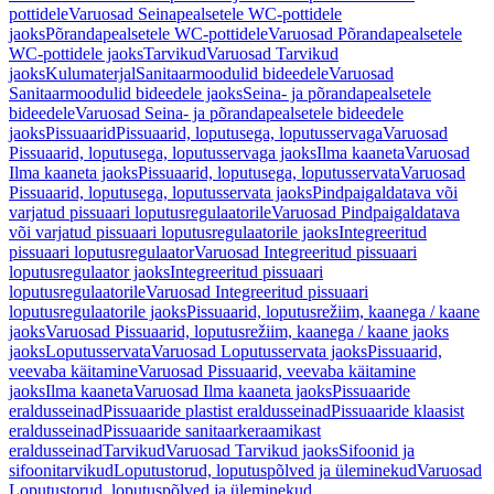
pottidele
Varuosad Seinapealsetele WC-pottidele
jaoks
Põrandapealsetele WC-pottidele
Varuosad Põrandapealsetele
WC-pottidele jaoks
Tarvikud
Varuosad Tarvikud
jaoks
Kulumaterjal
Sanitaarmoodulid bideedele
Varuosad
Sanitaarmoodulid bideedele jaoks
Seina- ja põrandapealsetele
bideedele
Varuosad Seina- ja põrandapealsetele bideedele
jaoks
Pissuaarid
Pissuaarid, loputusega, loputusservaga
Varuosad
Pissuaarid, loputusega, loputusservaga jaoks
Ilma kaaneta
Varuosad
Ilma kaaneta jaoks
Pissuaarid, loputusega, loputusservata
Varuosad
Pissuaarid, loputusega, loputusservata jaoks
Pindpaigaldatava või
varjatud pissuaari loputusregulaatorile
Varuosad Pindpaigaldatava
või varjatud pissuaari loputusregulaatorile jaoks
Integreeritud
pissuaari loputusregulaator
Varuosad Integreeritud pissuaari
loputusregulaator jaoks
Integreeritud pissuaari
loputusregulaatorile
Varuosad Integreeritud pissuaari
loputusregulaatorile jaoks
Pissuaarid, loputusrežiim, kaanega / kaane
jaoks
Varuosad Pissuaarid, loputusrežiim, kaanega / kaane jaoks
jaoks
Loputusservata
Varuosad Loputusservata jaoks
Pissuaarid,
veevaba käitamine
Varuosad Pissuaarid, veevaba käitamine
jaoks
Ilma kaaneta
Varuosad Ilma kaaneta jaoks
Pissuaaride
eraldusseinad
Pissuaaride plastist eraldusseinad
Pissuaaride klaasist
eraldusseinad
Pissuaaride sanitaarkeraamikast
eraldusseinad
Tarvikud
Varuosad Tarvikud jaoks
Sifoonid ja
sifoonitarvikud
Loputustorud, loputuspõlved ja üleminekud
Varuosad
Loputustorud, loputuspõlved ja üleminekud