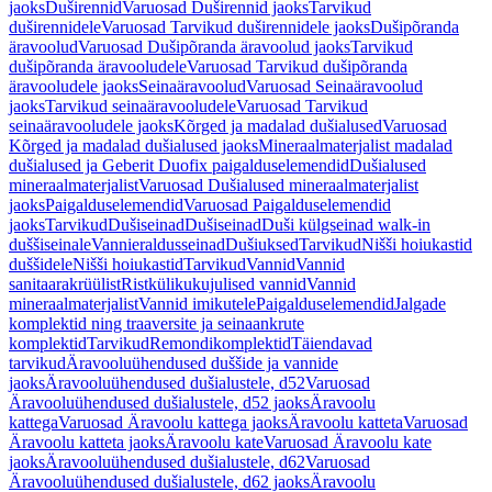
jaoks
Duširennid
Varuosad Duširennid jaoks
Tarvikud
duširennidele
Varuosad Tarvikud duširennidele jaoks
Dušipõranda
äravoolud
Varuosad Dušipõranda äravoolud jaoks
Tarvikud
dušipõranda äravooludele
Varuosad Tarvikud dušipõranda
äravooludele jaoks
Seinaäravoolud
Varuosad Seinaäravoolud
jaoks
Tarvikud seinaäravooludele
Varuosad Tarvikud
seinaäravooludele jaoks
Kõrged ja madalad dušialused
Varuosad
Kõrged ja madalad dušialused jaoks
Mineraalmaterjalist madalad
dušialused ja Geberit Duofix paigalduselemendid
Dušialused
mineraalmaterjalist
Varuosad Dušialused mineraalmaterjalist
jaoks
Paigalduselemendid
Varuosad Paigalduselemendid
jaoks
Tarvikud
Dušiseinad
Dušiseinad
Duši külgseinad walk-in
duššiseinale
Vannieraldusseinad
Dušiuksed
Tarvikud
Nišši hoiukastid
duššidele
Nišši hoiukastid
Tarvikud
Vannid
Vannid
sanitaarakrüülist
Ristkülikukujulised vannid
Vannid
mineraalmaterjalist
Vannid imikutele
Paigalduselemendid
Jalgade
komplektid ning traaversite ja seinaankrute
komplektid
Tarvikud
Remondikomplektid
Täiendavad
tarvikud
Äravooluühendused duššide ja vannide
jaoks
Äravooluühendused dušialustele, d52
Varuosad
Äravooluühendused dušialustele, d52 jaoks
Äravoolu
kattega
Varuosad Äravoolu kattega jaoks
Äravoolu katteta
Varuosad
Äravoolu katteta jaoks
Äravoolu kate
Varuosad Äravoolu kate
jaoks
Äravooluühendused dušialustele, d62
Varuosad
Äravooluühendused dušialustele, d62 jaoks
Äravoolu