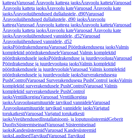
kattega
Varuosad Äravoolu kattega jaoks
Äravoolu katteta
Varuosad
Äravoolu katteta jaoks
Äravoolu kate
Varuosad Äravoolu kate
jaoks
Äravooluühendused dušialustele, d90
Varuosad
Äravooluühendused dušialustele, d90 jaoks
Äravoolu
kattega
Varuosad Äravoolu kattega jaoks
Äravoolu katteta
Varuosad
Äravoolu katteta jaoks
Äravoolu kate
Varuosad Äravoolu kate
jaoks
Äravooluühendused vannidele, d52
Varuosad
Äravooluühendused vannidele, d52
jaoks
Pöördrakendusega
Varuosad Pöördrakendusega jaoks
Valmis
komplektid pöördrakendusele
Varuosad Valmis komplektid
pöördrakendusele jaoks
Pöördrakenduse ja juurdevooluga
Varuosad
Pöördrakenduse ja juurdevooluga jaoks
Valmis komplektid
pöördrakendusele ja juurdevoolule
Varuosad Valmis komplektid
pöördrakendusele ja juurdevoolule jaoks
Surverakendusega
PushControl
Varuosad Surverakendusega PushControl jaoks
Valmis
komplektid surverakendusele PushControl
Varuosad Valmis
komplektid surverakendusele PushControl
jaoks
Ventiilkorgiga
Varuosad Ventiilkorgiga
jaoks
Äravoolugarnituuride tarvikud vannidele
Varuosad
Äravoolugarnituuride tarvikud vannidele jaoks
Varjatud
torukatkesti
Varuosad Varjatud torukatkesti
jaoks
Veeühendused
Installatsiooni- ja loputussüsteemid
Geberit
Duofix
Süsteemiseinad
Varuosad Süsteemiseinad
jaoks
Kandesüsteemid
Varuosad Kandesüsteemid
jaoks
Laudised
Tarvikud
Varuosad Tarvikud