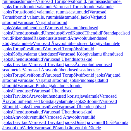
ruumisäästumudel
Varuosad Torupõlvsifoonid, ruumisäästumudel
jaoks
Torusifoonid valamule
Varuosad Torusifoonid valamule
jaoks
Torusifoonid valamule, ruumisäästumudel
Varuosad
Torusifoonid valamule, ruumisäästumudel jaoks
Varjatud
sifoonid
Varuosad Varjatud sifoonid
jaoks
Valamuühendused
Varuosad Valamuühendused
jaoks
Ühendusotsakud
Ühenduspõlved
Katted
Tihendid
Põrandapealsed
torud
Pikendused
Rakendussüsteemid
Äravooluühendused
köögivalamutele
Varuosad Äravooluühendused köögivalamutele
jaoks
Torupõlvsifoonid
Varuosad Torupõlvsifoonid
jaoks
Köögivalamu ühendused
Varuosad Köögivalamu ühendused
jaoks
Ühendusotsakud
Varuosad Ühendusotsakud
jaoks
Tarvikud
Varuosad Tarvikud jaoks
Äravooluühendused
seadmetele
Varuosad Äravooluühendused seadmetele
jaoks
Torupõlvsifoonid
Varuosad Torupõlvsifoonid jaoks
Varjatud
sifoonid
Varuosad Varjatud sifoonid jaoks
Pindpaigaldatud
sifoonid
Varuosad Pindpaigaldatud sifoonid
jaoks
Ühendused
Varuosad Ühendused
jaoks
Tarvikud
Äravooluühendused koristajavalamule
Varuosad
Äravooluühendused koristajavalamule jaoks
Sifoonid
Varuosad
Sifoonid jaoks
Ühenduspõlved
Varuosad Ühenduspõlved
jaoks
Ühendusotsakud
Varuosad Ühendusotsakud
jaoks
Äravooluventiilid
Varuosad Äravooluventiilid
jaoks
Tarvikud
Varuosad Tarvikud jaoks
Dušid ja vannid
Dušš
Põranda
äravool duššidele
Varuosad Põranda äravool duššidele