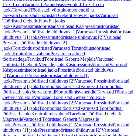
15 x 15 cm
Varuosad Põrandasissevoolud 15 x 15 cm
jaoks
Tarvikud
Tööriistad, võrgukomponendid ja
tarkvara
Tööriistad
Tööriistad Geberit FlowFit jaoks
Varuosad
Tööriistad Geberit FlowFit jaoks
jaoks
Käsipressimistööriistad
Varuosad Käsipressimistööriistad
jaoks
Pressimistööriistade ühilduvus [1]
Varuosad Pressimistööriistade
ühilduvus [1] jaoks
Pressimistööriistade ühilduvus [2]
Varuosad
Pressimistööriistade ühilduvus [2]
jaoks
Torutöötlustööriistad
Varuosad Torutöötlustööriistad
jaoks
Kontrollimisvahend
Pressimisseadmed
tööriistadega
Tarvikud
Tööriistad Geberit Meplale
Varuosad
Tööriistad Geberit Meplale jaoks
Käsipressimistööriistad
Varuosad
Käsipressimistööriistad jaoks
Pressimistööriistad ühilduvus
[1]
Varuosad Pressimistööriistad ühilduvus [1]
jaoks
Pressimistööriistad ühilduvus [2]
Varuosad Pressimistööriistad
ühilduvus [2] jaoks
Toortöötlus-tööriistad
Varuosad Toortöötlus-
tööriistad jaoks
Survekorgid
Kontrollimisvahendid
Tarvikud
Tööriistad
Geberit Volexile
Varuosad Tööriistad Geberit Volexile
jaoks
Pressimistööriistad ühilduvus [2]
Varuosad Pressimistööriistad
ühilduvus [2] jaoks
Toortöötlus-tööriistad
Varuosad Toortöötlus-
tööriistad jaoks
Kontrollimisvahend
Tarvikud
Tööriistad Geberit
Mapressile
Varuosad Tööriistad Geberit Mapressile
jaoks
Pressimistööriistad ühilduvus [1]
Varuosad Pressimistööriistad
ühilduvus [1] jaoks
Pressimistööriistad ühilduvus [2]
Varuosad
Pressimistööriistad ühilduvus [2] jaoks
Pressimistööriistad ühilduvus