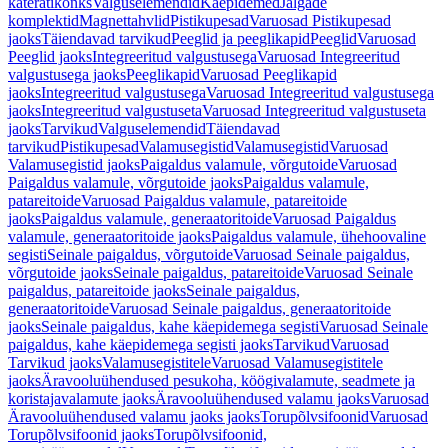
käterätikonks
Valguselemendid
Käepidemed
Jalgade
komplektid
Magnettahvlid
Pistikupesad
Varuosad Pistikupesad
jaoks
Täiendavad tarvikud
Peeglid ja peeglikapid
Peeglid
Varuosad
Peeglid jaoks
Integreeritud valgustusega
Varuosad Integreeritud
valgustusega jaoks
Peeglikapid
Varuosad Peeglikapid
jaoks
Integreeritud valgustusega
Varuosad Integreeritud valgustusega
jaoks
Integreeritud valgustuseta
Varuosad Integreeritud valgustuseta
jaoks
Tarvikud
Valguselemendid
Täiendavad
tarvikud
Pistikupesad
Valamusegistid
Valamusegistid
Varuosad
Valamusegistid jaoks
Paigaldus valamule, võrgutoide
Varuosad
Paigaldus valamule, võrgutoide jaoks
Paigaldus valamule,
patareitoide
Varuosad Paigaldus valamule, patareitoide
jaoks
Paigaldus valamule, generaatoritoide
Varuosad Paigaldus
valamule, generaatoritoide jaoks
Paigaldus valamule, ühehoovaline
segisti
Seinale paigaldus, võrgutoide
Varuosad Seinale paigaldus,
võrgutoide jaoks
Seinale paigaldus, patareitoide
Varuosad Seinale
paigaldus, patareitoide jaoks
Seinale paigaldus,
generaatoritoide
Varuosad Seinale paigaldus, generaatoritoide
jaoks
Seinale paigaldus, kahe käepidemega segisti
Varuosad Seinale
paigaldus, kahe käepidemega segisti jaoks
Tarvikud
Varuosad
Tarvikud jaoks
Valamusegistitele
Varuosad Valamusegistitele
jaoks
Äravooluühendused pesukoha, köögivalamute, seadmete ja
koristajavalamute jaoks
Äravooluühendused valamu jaoks
Varuosad
Äravooluühendused valamu jaoks jaoks
Torupõlvsifoonid
Varuosad
Torupõlvsifoonid jaoks
Torupõlvsifoonid,