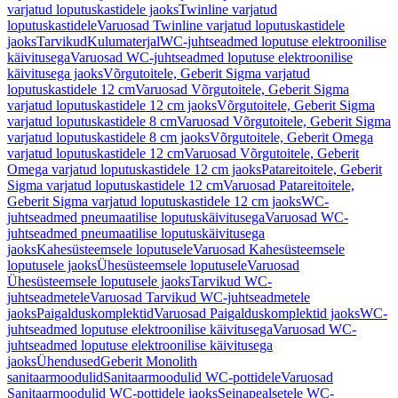
varjatud loputuskastidele jaoks
Twinline varjatud
loputuskastidele
Varuosad Twinline varjatud loputuskastidele
jaoks
Tarvikud
Kulumaterjal
WC-juhtseadmed loputuse elektroonilise
käivitusega
Varuosad WC-juhtseadmed loputuse elektroonilise
käivitusega jaoks
Võrgutoitele, Geberit Sigma varjatud
loputuskastidele 12 cm
Varuosad Võrgutoitele, Geberit Sigma
varjatud loputuskastidele 12 cm jaoks
Võrgutoitele, Geberit Sigma
varjatud loputuskastidele 8 cm
Varuosad Võrgutoitele, Geberit Sigma
varjatud loputuskastidele 8 cm jaoks
Võrgutoitele, Geberit Omega
varjatud loputuskastidele 12 cm
Varuosad Võrgutoitele, Geberit
Omega varjatud loputuskastidele 12 cm jaoks
Patareitoitele, Geberit
Sigma varjatud loputuskastidele 12 cm
Varuosad Patareitoitele,
Geberit Sigma varjatud loputuskastidele 12 cm jaoks
WC-
juhtseadmed pneumaatilise loputuskäivitusega
Varuosad WC-
juhtseadmed pneumaatilise loputuskäivitusega
jaoks
Kahesüsteemsele loputusele
Varuosad Kahesüsteemsele
loputusele jaoks
Ühesüsteemsele loputusele
Varuosad
Ühesüsteemsele loputusele jaoks
Tarvikud WC-
juhtseadmetele
Varuosad Tarvikud WC-juhtseadmetele
jaoks
Paigalduskomplektid
Varuosad Paigalduskomplektid jaoks
WC-
juhtseadmed loputuse elektroonilise käivitusega
Varuosad WC-
juhtseadmed loputuse elektroonilise käivitusega
jaoks
Ühendused
Geberit Monolith
sanitaarmoodulid
Sanitaarmoodulid WC-pottidele
Varuosad
Sanitaarmoodulid WC-pottidele jaoks
Seinapealsetele WC-