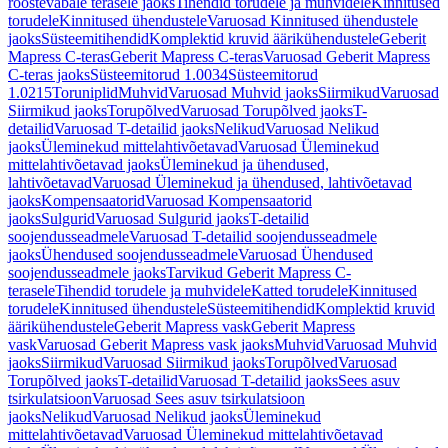
roostevabale terasele jaoks
Tihendid torudele ja muhvidele
Kinnitused
torudele
Kinnitused ühendustele
Varuosad Kinnitused ühendustele
jaoks
Süsteemitihendid
Komplektid kruvid äärikühendustele
Geberit
Mapress C-teras
Geberit Mapress C-teras
Varuosad Geberit Mapress
C-teras jaoks
Süsteemitorud 1.0034
Süsteemitorud
1.0215
Toruniplid
Muhvid
Varuosad Muhvid jaoks
Siirmikud
Varuosad
Siirmikud jaoks
Torupõlved
Varuosad Torupõlved jaoks
T-
detailid
Varuosad T-detailid jaoks
Nelikud
Varuosad Nelikud
jaoks
Üleminekud mittelahtivõetavad
Varuosad Üleminekud
mittelahtivõetavad jaoks
Üleminekud ja ühendused,
lahtivõetavad
Varuosad Üleminekud ja ühendused, lahtivõetavad
jaoks
Kompensaatorid
Varuosad Kompensaatorid
jaoks
Sulgurid
Varuosad Sulgurid jaoks
T-detailid
soojendusseadmele
Varuosad T-detailid soojendusseadmele
jaoks
Ühendused soojendusseadmele
Varuosad Ühendused
soojendusseadmele jaoks
Tarvikud Geberit Mapress C-
terasele
Tihendid torudele ja muhvidele
Katted torudele
Kinnitused
torudele
Kinnitused ühendustele
Süsteemitihendid
Komplektid kruvid
äärikühendustele
Geberit Mapress vask
Geberit Mapress
vask
Varuosad Geberit Mapress vask jaoks
Muhvid
Varuosad Muhvid
jaoks
Siirmikud
Varuosad Siirmikud jaoks
Torupõlved
Varuosad
Torupõlved jaoks
T-detailid
Varuosad T-detailid jaoks
Sees asuv
tsirkulatsioon
Varuosad Sees asuv tsirkulatsioon
jaoks
Nelikud
Varuosad Nelikud jaoks
Üleminekud
mittelahtivõetavad
Varuosad Üleminekud mittelahtivõetavad