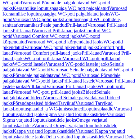
WC-potid
Varuosad Põrandale paigaldatavad WC-potid
jaoks
Keraamilise loputuspaagiga WC-pott paigaldatud
Varuosad
Keraamilise loputuspaagiga WC-pott paigaldatud jaoks
WC-
potid
Varuosad WC-potid jaoks
Loputuspaagid WC-pottidele,
sanitaarkeraamikast
Peale pandud
Prill-lauad
Varuosad Prill-lauad
jaoks
Prill-lauad
Varuosad Prill-lauad jaoks
Comfort WC-
potid
Varuosad Comfort WC-potid jaoks
WC-potid
kõrgendatud
Varuosad WC-potid kõrgendatud jaoks
WC-potid
pikendatud
Varuosad WC-potid pikendatud jaoks
Comfort prill-
lauad
Varuosad Comfort prill-lauad jaoks
Prill-lauad
Varuosad Prill-
lauad jaoks
WC-poti prill-lauad
Varuosad WC-poti prill-lauad
jaoks
WC-potid lastele
Varuosad WC-potid lastele jaoks
Seinale
paigaldatavad WC-potid
Varuosad Seinale paigaldatavad WC-potid
jaoks
Põrandale paigaldatavad WC-potid
Varuosad Põrandale
paigaldatavad WC-potid jaoks
Prill-lauad lastele
Varuosad Prill-lauad
lastele jaoks
Prill-lauad
Varuosad Prill-lauad jaoks
WC-poti prill-
lauad
Varuosad WC-poti prill-lauad jaoks
Bideed
Seinale
paigaldatavad bideed
Varuosad Seinale paigaldatavad bideed
jaoks
Põrandapealsed bideed
Tarvikud
Varuosad Tarvikud
jaoks
Loputusplaadid ja WC-juhtseadmed
Loputusplaadid
Varuosad
Loputusplaadid jaoks
Sigma varjatud loputuskastidele
Varuosad
Sigma varjatud loputuskastidele jaoks
Omega varjatud
loputuskastidele
Varuosad Omega varjatud loputuskastidele
jaoks
Kappa varjatud loputuskastidele
Varuosad Kappa varjatud
loputuskastidele jaoks
Delta varjatud loputuskastidele
Varuosad Delta