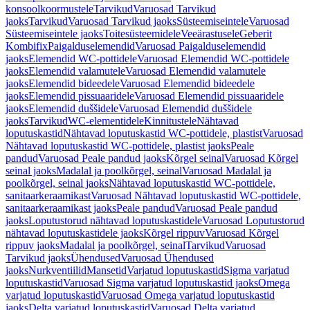
konsoolkoormustele
Tarvikud
Varuosad Tarvikud
jaoks
Tarvikud
Varuosad Tarvikud jaoks
Süsteemiseintele
Varuosad
Süsteemiseintele jaoks
Toitesüsteemidele
Veeärastusele
Geberit
Kombifix
Paigalduselemendid
Varuosad Paigalduselemendid
jaoks
Elemendid WC-pottidele
Varuosad Elemendid WC-pottidele
jaoks
Elemendid valamutele
Varuosad Elemendid valamutele
jaoks
Elemendid bideedele
Varuosad Elemendid bideedele
jaoks
Elemendid pissuaaridele
Varuosad Elemendid pissuaaridele
jaoks
Elemendid duššidele
Varuosad Elemendid duššidele
jaoks
Tarvikud
WC-elementidele
Kinnitustele
Nähtavad
loputuskastid
Nähtavad loputuskastid WC-pottidele, plastist
Varuosad
Nähtavad loputuskastid WC-pottidele, plastist jaoks
Peale
pandud
Varuosad Peale pandud jaoks
Kõrgel seinal
Varuosad Kõrgel
seinal jaoks
Madalal ja poolkõrgel, seinal
Varuosad Madalal ja
poolkõrgel, seinal jaoks
Nähtavad loputuskastid WC-pottidele,
sanitaarkeraamikast
Varuosad Nähtavad loputuskastid WC-pottidele,
sanitaarkeraamikast jaoks
Peale pandud
Varuosad Peale pandud
jaoks
Loputustorud nähtavad loputuskastidele
Varuosad Loputustorud
nähtavad loputuskastidele jaoks
Kõrgel rippuv
Varuosad Kõrgel
rippuv jaoks
Madalal ja poolkõrgel, seinal
Tarvikud
Varuosad
Tarvikud jaoks
Ühendused
Varuosad Ühendused
jaoks
Nurkventiilid
Mansetid
Varjatud loputuskastid
Sigma varjatud
loputuskastid
Varuosad Sigma varjatud loputuskastid jaoks
Omega
varjatud loputuskastid
Varuosad Omega varjatud loputuskastid
jaoks
Delta varjatud loputuskastid
Varuosad Delta varjatud