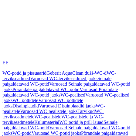
EE
WC-potid ja pissuaarid
Geberit AquaClean dušš-WC-d
WC-
tervikseadmed
Varuosad WC-tervikseadmed jaoks
Seinale
paigaldatavad WC-potid
Varuosad Seinale paigaldatavad WC-potid
jaoks
Põrandale paigaldatavad WC-potid
Varuosad Põrandale
paigaldatavad WC-potid jaoks
WC-pealised
Varuosad WC-pealised
jaoks
WC-pottidele
Varuosad WC-pottidele
jaoks
Disainplaadid
Varuosad Disainplaadid jaoks
WC-
pealistele
Varuosad WC-pealistele jaoks
Tarvikud
WC-
tervikseadmetele
WC-pealistele
WC-pealistele ja WC-
tervikseadmetele
Kulumaterjal
WC-potid ja prill-lauad
Seinale
paigaldatavad WC-potid
Varuosad Seinale paigaldatavad WC-potid
jaoks
WC-potid
Varuosad WC-potid jaoks
Põrandale paigaldatavad