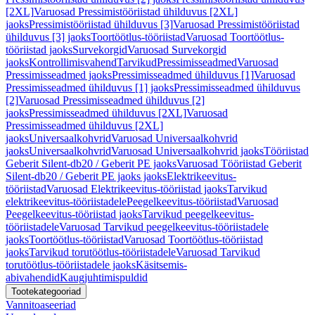
[2XL]
Varuosad Pressimistööriistad ühilduvus [2XL]
jaoks
Pressimistööriistad ühilduvus [3]
Varuosad Pressimistööriistad
ühilduvus [3] jaoks
Toortöötlus-tööriistad
Varuosad Toortöötlus-
tööriistad jaoks
Survekorgid
Varuosad Survekorgid
jaoks
Kontrollimisvahend
Tarvikud
Pressimisseadmed
Varuosad
Pressimisseadmed jaoks
Pressimisseadmed ühilduvus [1]
Varuosad
Pressimisseadmed ühilduvus [1] jaoks
Pressimisseadmed ühilduvus
[2]
Varuosad Pressimisseadmed ühilduvus [2]
jaoks
Pressimisseadmed ühilduvus [2XL]
Varuosad
Pressimisseadmed ühilduvus [2XL]
jaoks
Universaalkohvrid
Varuosad Universaalkohvrid
jaoks
Universaalkohvrid
Varuosad Universaalkohvrid jaoks
Tööriistad
Geberit Silent-db20 / Geberit PE jaoks
Varuosad Tööriistad Geberit
Silent-db20 / Geberit PE jaoks jaoks
Elektrikeevitus-
tööriistad
Varuosad Elektrikeevitus-tööriistad jaoks
Tarvikud
elektrikeevitus-tööriistadele
Peegelkeevitus-tööriistad
Varuosad
Peegelkeevitus-tööriistad jaoks
Tarvikud peegelkeevitus-
tööriistadele
Varuosad Tarvikud peegelkeevitus-tööriistadele
jaoks
Toortöötlus-tööriistad
Varuosad Toortöötlus-tööriistad
jaoks
Tarvikud torutöötlus-tööriistadele
Varuosad Tarvikud
torutöötlus-tööriistadele jaoks
Käsitsemis-
abivahendid
Kaugjuhtimispuldid
Tootekategooriad
Vannitoaseeriad