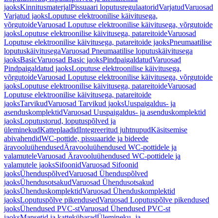
jaoks
Kinnitusmaterjal
Pissuaari loputusregulaatorid
Varjatud
Varuosad
Varjatud jaoks
Loputuse elektroonilise käivitusega,
võrgutoide
Varuosad Loputuse elektroonilise käivitusega, võrgutoide
jaoks
Loputuse elektroonilise käivitusega, patareitoide
Varuosad
Loputuse elektroonilise käivitusega, patareitoide jaoks
Pneumaatilise
loputuskäivitusega
Varuosad Pneumaatilise loputuskäivitusega
jaoks
Basic
Varuosad Basic jaoks
Pindpaigaldatud
Varuosad
Pindpaigaldatud jaoks
Loputuse elektroonilise käivitusega,
võrgutoide
Varuosad Loputuse elektroonilise käivitusega, võrgutoide
jaoks
Loputuse elektroonilise käivitusega, patareitoide
Varuosad
Loputuse elektroonilise käivitusega, patareitoide
jaoks
Tarvikud
Varuosad Tarvikud jaoks
Uuspaigaldus- ja
asenduskomplektid
Varuosad Uuspaigaldus- ja asenduskomplektid
jaoks
Loputustorud, loputuspõlved ja
üleminekud
Katteplaadid
Integreeritud juhtnupud
Käsitsemise
abivahendid
WC-pottide, pissuaaride ja bideede
äravooluühendused
Äravooluühendused WC-pottidele ja
valamutele
Varuosad Äravooluühendused WC-pottidele ja
valamutele jaoks
Sifoonid
Varuosad Sifoonid
jaoks
Ühenduspõlved
Varuosad Ühenduspõlved
jaoks
Ühendusotsakud
Varuosad Ühendusotsakud
jaoks
Ühenduskomplektid
Varuosad Ühenduskomplektid
jaoks
Loputuspõlve pikendused
Varuosad Loputuspõlve pikendused
jaoks
Ühendused PVC-st
Varuosad Ühendused PVC-st
jaoks
Mansetid ja kattekübarad
Ülemineku- ja