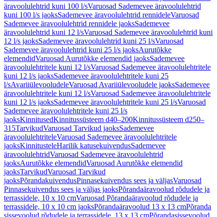
äravoolulehtrid kuni 100 l/s
Varuosad Sademevee äravoolulehtrid
kuni 100 l/s jaoks
Sademevee äravoolulehtrid rennidele
Varuosad
Sademevee äravoolulehtrid rennidele jaoks
Sademevee
äravoolulehtrid kuni 12 l/s
Varuosad Sademevee äravoolulehtrid kuni
12 l/s jaoks
Sademevee äravoolulehtrid kuni 25 l/s
Varuosad
Sademevee äravoolulehtrid kuni 25 l/s jaoks
Aurutõkke
elemendid
Varuosad Aurutõkke elemendid jaoks
Sademevee
äravoolulehtritele kuni 12 l/s
Varuosad Sademevee äravoolulehtritele
kuni 12 l/s jaoks
Sademevee äravoolulehtritele kuni 25
l/s
Avariiülevooludele
Varuosad Avariiülevooludele jaoks
Sademevee
äravoolulehtritele kuni 12 l/s
Varuosad Sademevee äravoolulehtritele
kuni 12 l/s jaoks
Sademevee äravoolulehtritele kuni 25 l/s
Varuosad
Sademevee äravoolulehtritele kuni 25 l/s
jaoks
Kinnitused
Kinnitussüsteem d40–200
Kinnitussüsteem d250–
315
Tarvikud
Varuosad Tarvikud jaoks
Sademevee
äravoolulehtritele
Varuosad Sademevee äravoolulehtritele
jaoks
Kinnitustele
Harilik katusekuivendus
Sademevee
äravoolulehtrid
Varuosad Sademevee äravoolulehtrid
jaoks
Aurutõkke elemendid
Varuosad Aurutõkke elemendid
jaoks
Tarvikud
Varuosad Tarvikud
jaoks
Põrandakuivendus
Pinnasekuivendus sees ja väljas
Varuosad
Pinnasekuivendus sees ja väljas jaoks
Põrandaäravoolud rõdudele ja
terrassidele, 10 x 10 cm
Varuosad Põrandaäravoolud rõdudele ja
terrassidele, 10 x 10 cm jaoks
Põrandaäravoolud 13 x 13 cm
Põranda
sissevoolud rõdudele ja terrassidele, 13 x 13 cm
Põrandasissevoolud