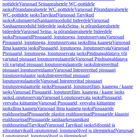
pottidele
Varuosad Seinapealsetele WC-pottidele
jaoks
Põrandapealsetele WC-pottidele
Varuosad Põrandapealsetele
WC-pottidele jaoks
Tarvikud
Varuosad Tarvikud
jaoks
Kulumaterjal
Sanitaarmoodulid bideedele
Varuosad
Sanitaarmoodulid bideedele jaoks
Seina- ja põrandapealsetele
bideedele
Varuosad Seina- ja põrandapealsetele bideedele
jaoks
Pissuaarid
Pissuaarid, loputusega, loputusservaga
Varuosad
Pissuaarid, loputusega, loputusservaga jaoks
Ilma kaaneta
Varuosad
Ilma kaaneta jaoks
Pissuaarid, loputusega, loputusservata
Varuosad
Pissuaarid, loputusega, loputusservata jaoks
Pindpaigaldatava või
varjatud pissuaari loputusregulaatorile
Varuosad Pindpaigaldatava
või varjatud pissuaari loputusregulaatorile jaoks
Integreeritud
pissuaari loputusregulaator
Varuosad Integreeritud pissuaari
loputusregulaator jaoks
Integreeritud pissuaari
loputusregulaatorile
Varuosad Integreeritud pissuaari
loputusregulaatorile jaoks
Pissuaarid, loputusrežiim, kaanega / kaane
jaoks
Varuosad Pissuaarid, loputusrežiim, kaanega / kaane jaoks
jaoks
Loputusservata
Varuosad Loputusservata jaoks
Pissuaarid,
veevaba käitamine
Varuosad Pissuaarid, veevaba käitamine
jaoks
Ilma kaaneta
Varuosad Ilma kaaneta jaoks
Pissuaaride
eraldusseinad
Pissuaaride plastist eraldusseinad
Pissuaaride klaasist
eraldusseinad
Pissuaaride sanitaarkeraamikast
eraldusseinad
Tarvikud
Varuosad Tarvikud jaoks
Sifoonid ja
sifoonitarvikud
Loputustorud, loputuspõlved ja üleminekud
Varuosad
Loputustorud, loputuspõlved ja üleminekud