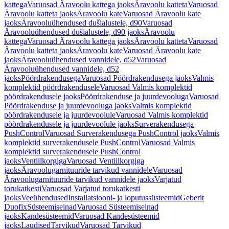
kattega
Varuosad Äravoolu kattega jaoks
Äravoolu katteta
Varuosad
Äravoolu katteta jaoks
Äravoolu kate
Varuosad Äravoolu kate
jaoks
Äravooluühendused dušialustele, d90
Varuosad
Äravooluühendused dušialustele, d90 jaoks
Äravoolu
kattega
Varuosad Äravoolu kattega jaoks
Äravoolu katteta
Varuosad
Äravoolu katteta jaoks
Äravoolu kate
Varuosad Äravoolu kate
jaoks
Äravooluühendused vannidele, d52
Varuosad
Äravooluühendused vannidele, d52
jaoks
Pöördrakendusega
Varuosad Pöördrakendusega jaoks
Valmis
komplektid pöördrakendusele
Varuosad Valmis komplektid
pöördrakendusele jaoks
Pöördrakenduse ja juurdevooluga
Varuosad
Pöördrakenduse ja juurdevooluga jaoks
Valmis komplektid
pöördrakendusele ja juurdevoolule
Varuosad Valmis komplektid
pöördrakendusele ja juurdevoolule jaoks
Surverakendusega
PushControl
Varuosad Surverakendusega PushControl jaoks
Valmis
komplektid surverakendusele PushControl
Varuosad Valmis
komplektid surverakendusele PushControl
jaoks
Ventiilkorgiga
Varuosad Ventiilkorgiga
jaoks
Äravoolugarnituuride tarvikud vannidele
Varuosad
Äravoolugarnituuride tarvikud vannidele jaoks
Varjatud
torukatkesti
Varuosad Varjatud torukatkesti
jaoks
Veeühendused
Installatsiooni- ja loputussüsteemid
Geberit
Duofix
Süsteemiseinad
Varuosad Süsteemiseinad
jaoks
Kandesüsteemid
Varuosad Kandesüsteemid
jaoks
Laudised
Tarvikud
Varuosad Tarvikud