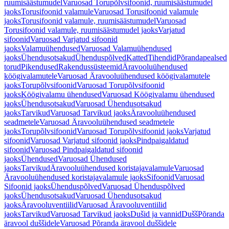
ruumisäästumudel
Varuosad Torupõlvsifoonid, ruumisäästumudel
jaoks
Torusifoonid valamule
Varuosad Torusifoonid valamule
jaoks
Torusifoonid valamule, ruumisäästumudel
Varuosad
Torusifoonid valamule, ruumisäästumudel jaoks
Varjatud
sifoonid
Varuosad Varjatud sifoonid
jaoks
Valamuühendused
Varuosad Valamuühendused
jaoks
Ühendusotsakud
Ühenduspõlved
Katted
Tihendid
Põrandapealsed
torud
Pikendused
Rakendussüsteemid
Äravooluühendused
köögivalamutele
Varuosad Äravooluühendused köögivalamutele
jaoks
Torupõlvsifoonid
Varuosad Torupõlvsifoonid
jaoks
Köögivalamu ühendused
Varuosad Köögivalamu ühendused
jaoks
Ühendusotsakud
Varuosad Ühendusotsakud
jaoks
Tarvikud
Varuosad Tarvikud jaoks
Äravooluühendused
seadmetele
Varuosad Äravooluühendused seadmetele
jaoks
Torupõlvsifoonid
Varuosad Torupõlvsifoonid jaoks
Varjatud
sifoonid
Varuosad Varjatud sifoonid jaoks
Pindpaigaldatud
sifoonid
Varuosad Pindpaigaldatud sifoonid
jaoks
Ühendused
Varuosad Ühendused
jaoks
Tarvikud
Äravooluühendused koristajavalamule
Varuosad
Äravooluühendused koristajavalamule jaoks
Sifoonid
Varuosad
Sifoonid jaoks
Ühenduspõlved
Varuosad Ühenduspõlved
jaoks
Ühendusotsakud
Varuosad Ühendusotsakud
jaoks
Äravooluventiilid
Varuosad Äravooluventiilid
jaoks
Tarvikud
Varuosad Tarvikud jaoks
Dušid ja vannid
Dušš
Põranda
äravool duššidele
Varuosad Põranda äravool duššidele