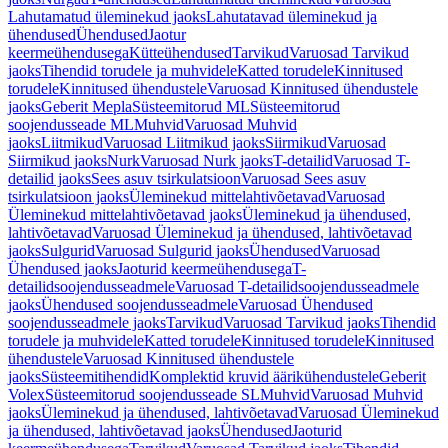
Lahutamatud üleminekud jaoks
Lahutatavad üleminekud ja
ühendused
Ühendused
Jaotur
keermeühendusega
Kütteühendused
Tarvikud
Varuosad Tarvikud
jaoks
Tihendid torudele ja muhvidele
Katted torudele
Kinnitused
torudele
Kinnitused ühendustele
Varuosad Kinnitused ühendustele
jaoks
Geberit Mepla
Süsteemitorud ML
Süsteemitorud
soojendusseade ML
Muhvid
Varuosad Muhvid
jaoks
Liitmikud
Varuosad Liitmikud jaoks
Siirmikud
Varuosad
Siirmikud jaoks
Nurk
Varuosad Nurk jaoks
T-detailid
Varuosad T-
detailid jaoks
Sees asuv tsirkulatsioon
Varuosad Sees asuv
tsirkulatsioon jaoks
Üleminekud mittelahtivõetavad
Varuosad
Üleminekud mittelahtivõetavad jaoks
Üleminekud ja ühendused,
lahtivõetavad
Varuosad Üleminekud ja ühendused, lahtivõetavad
jaoks
Sulgurid
Varuosad Sulgurid jaoks
Ühendused
Varuosad
Ühendused jaoks
Jaoturid keermeühendusega
T-
detailidsoojendusseadmele
Varuosad T-detailidsoojendusseadmele
jaoks
Ühendused soojendusseadmele
Varuosad Ühendused
soojendusseadmele jaoks
Tarvikud
Varuosad Tarvikud jaoks
Tihendid
torudele ja muhvidele
Katted torudele
Kinnitused torudele
Kinnitused
ühendustele
Varuosad Kinnitused ühendustele
jaoks
Süsteemitihendid
Komplektid kruvid äärikühendustele
Geberit
Volex
Süsteemitorud soojendusseade SL
Muhvid
Varuosad Muhvid
jaoks
Üleminekud ja ühendused, lahtivõetavad
Varuosad Üleminekud
ja ühendused, lahtivõetavad jaoks
Ühendused
Jaoturid