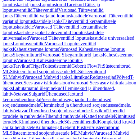
loputuskastid jaoks
Loputustorud
Tarvikud
Täite- ja
loputusventiilid
Täiteventiilid
Varuosad Täiteventiilid
jaoks
Täiteventiilid varjatud loputuskastidele
Varuosad Täiteventiilid
varjatud loputuskastidele jaoks
Täiteventiilid keraamilistele
loputuskastidele
Varuosad Täiteventiilid keraamilistele
loputuskastidele jaoks
Täiteventiilid loputuskastidele
universaalsed
Varuosad Täiteventiilid loputuskastidele universaalsed
jaoks
Loputusventiilid
Varuosad Loputusventiilid
jaoks
Kahesüsteemne loputus
Varuosad Kahesüsteemne loputus
jaoks
Sisegarnituurid
Varuosad Sisegarnituurid jaoks
Kahesüsteemne
loputus
Varuosad Kahesüsteemne loputus
jaoks
Tarvikud
Triger
Toitesüsteemid
Geberit FlowFit
Süsteemitorud
ML
Süsteemitorud soojendusseade ML
Süsteemitorud
SL
Muhvid
Varuosad Muhvid jaoks
Liitmikud
Redutseerijad
Põlved
T-
ühendused
Sees asuv tsirkulatsioon
Varuosad Sees asuv tsirkulatsioon
jaoks
Lahutamatud üleminekud
Üleminekud ja ühendused,
lahtivõetavad
Sulgurid
Ühendused
Jaoturid
keermeühendusega
Pressühendusega jaotur
T-ühendused
soojendusseadmele
Üleminekud ja ühendused soojendusseadmele,
lahtivõetavad
Ühendused soojendusseadmele
Tarvikud
Tihendid
torudele ja muhvidele
Tihendid muhvidele
Katted torudele
Kinnitused
torudele
Kinnitused ühendustele
Süsteemitihendid
Komplektid kruvid
äärikühendustele
Kulumaterjal
Geberit PushFit
Süsteemitorud
ML
Süsteemitorud soojendusseade ML
Muhvid
Varuosad Muhvid
jaoks
Nurgad
T-ühendused
Lahutamatud üleminekud
Varuosad