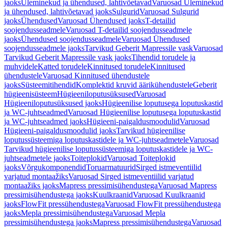
jaoks
Üleminekud ja ühendused, lahtivõetavad
Varuosad Üleminekud
ja ühendused, lahtivõetavad jaoks
Sulgurid
Varuosad Sulgurid
jaoks
Ühendused
Varuosad Ühendused jaoks
T-detailid
soojendusseadmele
Varuosad T-detailid soojendusseadmele
jaoks
Ühendused soojendusseadmele
Varuosad Ühendused
soojendusseadmele jaoks
Tarvikud Geberit Mapressile vask
Varuosad
Tarvikud Geberit Mapressile vask jaoks
Tihendid torudele ja
muhvidele
Katted torudele
Kinnitused torudele
Kinnitused
ühendustele
Varuosad Kinnitused ühendustele
jaoks
Süsteemitihendid
Komplektid kruvid äärikühendustele
Geberit
hügieenisüsteem
Hügieeniloputusüksused
Varuosad
Hügieeniloputusüksused jaoks
Hügieenilise loputusega loputuskastid
ja WC-juhtseadmed
Varuosad Hügieenilise loputusega loputuskastid
ja WC-juhtseadmed jaoks
Hügieeni-paigaldusmoodulid
Varuosad
Hügieeni-paigaldusmoodulid jaoks
Tarvikud hügieenilise
loputussüsteemiga loputuskastidele ja WC-juhtseadmetele
Varuosad
Tarvikud hügieenilise loputussüsteemiga loputuskastidele ja WC-
juhtseadmetele jaoks
Toiteplokid
Varuosad Toiteplokid
jaoks
Võrgukomponendid
Toruarmatuurid
Sirged istmeventiilid
varjatud montaažiks
Varuosad Sirged istmeventiilid varjatud
montaažiks jaoks
Mapress pressimisühendustega
Varuosad Mapress
pressimisühendustega jaoks
Kuulkraanid
Varuosad Kuulkraanid
jaoks
FlowFit pressühendustega
Varuosad FlowFit pressühendustega
jaoks
Mepla pressimisühendustega
Varuosad Mepla
pressimisühendustega jaoks
Mapress pressimisühendustega
Varuosad