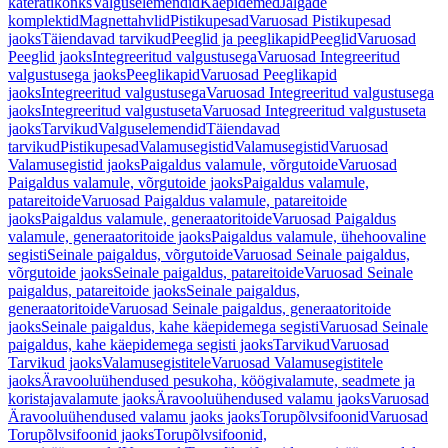
käterätikonks
Valguselemendid
Käepidemed
Jalgade
komplektid
Magnettahvlid
Pistikupesad
Varuosad Pistikupesad
jaoks
Täiendavad tarvikud
Peeglid ja peeglikapid
Peeglid
Varuosad
Peeglid jaoks
Integreeritud valgustusega
Varuosad Integreeritud
valgustusega jaoks
Peeglikapid
Varuosad Peeglikapid
jaoks
Integreeritud valgustusega
Varuosad Integreeritud valgustusega
jaoks
Integreeritud valgustuseta
Varuosad Integreeritud valgustuseta
jaoks
Tarvikud
Valguselemendid
Täiendavad
tarvikud
Pistikupesad
Valamusegistid
Valamusegistid
Varuosad
Valamusegistid jaoks
Paigaldus valamule, võrgutoide
Varuosad
Paigaldus valamule, võrgutoide jaoks
Paigaldus valamule,
patareitoide
Varuosad Paigaldus valamule, patareitoide
jaoks
Paigaldus valamule, generaatoritoide
Varuosad Paigaldus
valamule, generaatoritoide jaoks
Paigaldus valamule, ühehoovaline
segisti
Seinale paigaldus, võrgutoide
Varuosad Seinale paigaldus,
võrgutoide jaoks
Seinale paigaldus, patareitoide
Varuosad Seinale
paigaldus, patareitoide jaoks
Seinale paigaldus,
generaatoritoide
Varuosad Seinale paigaldus, generaatoritoide
jaoks
Seinale paigaldus, kahe käepidemega segisti
Varuosad Seinale
paigaldus, kahe käepidemega segisti jaoks
Tarvikud
Varuosad
Tarvikud jaoks
Valamusegistitele
Varuosad Valamusegistitele
jaoks
Äravooluühendused pesukoha, köögivalamute, seadmete ja
koristajavalamute jaoks
Äravooluühendused valamu jaoks
Varuosad
Äravooluühendused valamu jaoks jaoks
Torupõlvsifoonid
Varuosad
Torupõlvsifoonid jaoks
Torupõlvsifoonid,