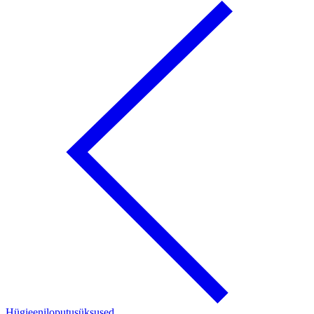
Hügieeniloputusüksused