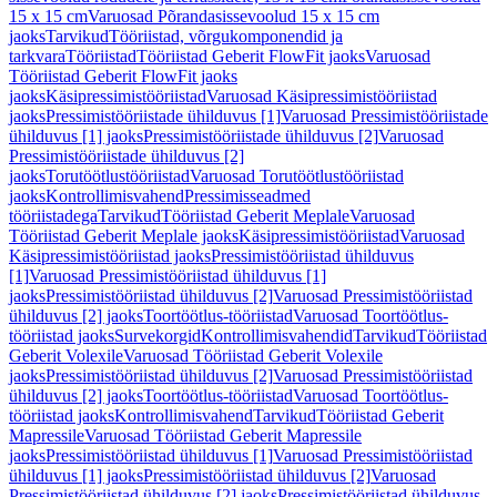
15 x 15 cm
Varuosad Põrandasissevoolud 15 x 15 cm
jaoks
Tarvikud
Tööriistad, võrgukomponendid ja
tarkvara
Tööriistad
Tööriistad Geberit FlowFit jaoks
Varuosad
Tööriistad Geberit FlowFit jaoks
jaoks
Käsipressimistööriistad
Varuosad Käsipressimistööriistad
jaoks
Pressimistööriistade ühilduvus [1]
Varuosad Pressimistööriistade
ühilduvus [1] jaoks
Pressimistööriistade ühilduvus [2]
Varuosad
Pressimistööriistade ühilduvus [2]
jaoks
Torutöötlustööriistad
Varuosad Torutöötlustööriistad
jaoks
Kontrollimisvahend
Pressimisseadmed
tööriistadega
Tarvikud
Tööriistad Geberit Meplale
Varuosad
Tööriistad Geberit Meplale jaoks
Käsipressimistööriistad
Varuosad
Käsipressimistööriistad jaoks
Pressimistööriistad ühilduvus
[1]
Varuosad Pressimistööriistad ühilduvus [1]
jaoks
Pressimistööriistad ühilduvus [2]
Varuosad Pressimistööriistad
ühilduvus [2] jaoks
Toortöötlus-tööriistad
Varuosad Toortöötlus-
tööriistad jaoks
Survekorgid
Kontrollimisvahendid
Tarvikud
Tööriistad
Geberit Volexile
Varuosad Tööriistad Geberit Volexile
jaoks
Pressimistööriistad ühilduvus [2]
Varuosad Pressimistööriistad
ühilduvus [2] jaoks
Toortöötlus-tööriistad
Varuosad Toortöötlus-
tööriistad jaoks
Kontrollimisvahend
Tarvikud
Tööriistad Geberit
Mapressile
Varuosad Tööriistad Geberit Mapressile
jaoks
Pressimistööriistad ühilduvus [1]
Varuosad Pressimistööriistad
ühilduvus [1] jaoks
Pressimistööriistad ühilduvus [2]
Varuosad
Pressimistööriistad ühilduvus [2] jaoks
Pressimistööriistad ühilduvus