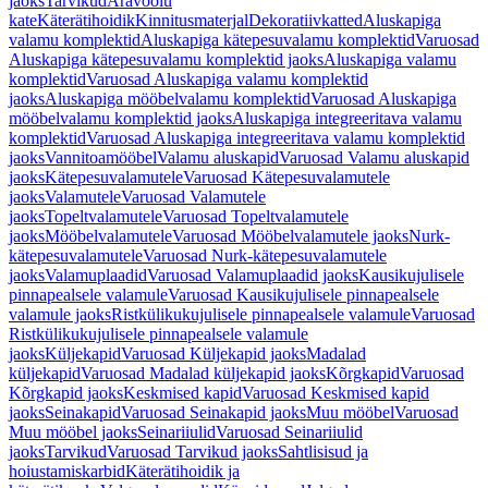
jaoks
Tarvikud
Äravoolu
kate
Käterätihoidik
Kinnitusmaterjal
Dekoratiivkatted
Aluskapiga
valamu komplektid
Aluskapiga kätepesuvalamu komplektid
Varuosad
Aluskapiga kätepesuvalamu komplektid jaoks
Aluskapiga valamu
komplektid
Varuosad Aluskapiga valamu komplektid
jaoks
Aluskapiga mööbelvalamu komplektid
Varuosad Aluskapiga
mööbelvalamu komplektid jaoks
Aluskapiga integreeritava valamu
komplektid
Varuosad Aluskapiga integreeritava valamu komplektid
jaoks
Vannitoamööbel
Valamu aluskapid
Varuosad Valamu aluskapid
jaoks
Kätepesuvalamutele
Varuosad Kätepesuvalamutele
jaoks
Valamutele
Varuosad Valamutele
jaoks
Topeltvalamutele
Varuosad Topeltvalamutele
jaoks
Mööbelvalamutele
Varuosad Mööbelvalamutele jaoks
Nurk-
kätepesuvalamutele
Varuosad Nurk-kätepesuvalamutele
jaoks
Valamuplaadid
Varuosad Valamuplaadid jaoks
Kausikujulisele
pinnapealsele valamule
Varuosad Kausikujulisele pinnapealsele
valamule jaoks
Ristkülikukujulisele pinnapealsele valamule
Varuosad
Ristkülikukujulisele pinnapealsele valamule
jaoks
Küljekapid
Varuosad Küljekapid jaoks
Madalad
küljekapid
Varuosad Madalad küljekapid jaoks
Kõrgkapid
Varuosad
Kõrgkapid jaoks
Keskmised kapid
Varuosad Keskmised kapid
jaoks
Seinakapid
Varuosad Seinakapid jaoks
Muu mööbel
Varuosad
Muu mööbel jaoks
Seinariiulid
Varuosad Seinariiulid
jaoks
Tarvikud
Varuosad Tarvikud jaoks
Sahtlisisud ja
hoiustamiskarbid
Käterätihoidik ja