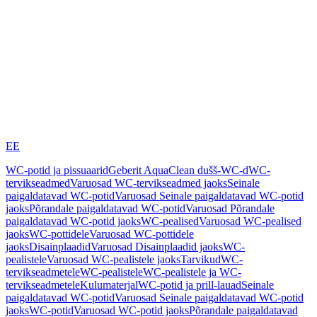
EE
WC-potid ja pissuaarid
Geberit AquaClean dušš-WC-d
WC-
tervikseadmed
Varuosad WC-tervikseadmed jaoks
Seinale
paigaldatavad WC-potid
Varuosad Seinale paigaldatavad WC-potid
jaoks
Põrandale paigaldatavad WC-potid
Varuosad Põrandale
paigaldatavad WC-potid jaoks
WC-pealised
Varuosad WC-pealised
jaoks
WC-pottidele
Varuosad WC-pottidele
jaoks
Disainplaadid
Varuosad Disainplaadid jaoks
WC-
pealistele
Varuosad WC-pealistele jaoks
Tarvikud
WC-
tervikseadmetele
WC-pealistele
WC-pealistele ja WC-
tervikseadmetele
Kulumaterjal
WC-potid ja prill-lauad
Seinale
paigaldatavad WC-potid
Varuosad Seinale paigaldatavad WC-potid
jaoks
WC-potid
Varuosad WC-potid jaoks
Põrandale paigaldatavad