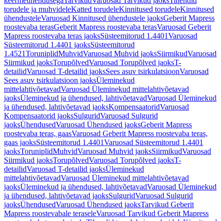
keermeühendusega
Tarvikud
Varuosad Tarvikud jaoks
Tihendid
torudele ja muhvidele
Katted torudele
Kinnitused torudele
Kinnitused
ühendustele
Varuosad Kinnitused ühendustele jaoks
Geberit Mapress
roostevaba teras
Geberit Mapress roostevaba teras
Varuosad Geberit
Mapress roostevaba teras jaoks
Süsteemitorud 1.4401
Varuosad
Süsteemitorud 1.4401 jaoks
Süsteemitorud
1.4521
Toruniplid
Muhvid
Varuosad Muhvid jaoks
Siirmikud
Varuosad
Siirmikud jaoks
Torupõlved
Varuosad Torupõlved jaoks
T-
detailid
Varuosad T-detailid jaoks
Sees asuv tsirkulatsioon
Varuosad
Sees asuv tsirkulatsioon jaoks
Üleminekud
mittelahtivõetavad
Varuosad Üleminekud mittelahtivõetavad
jaoks
Üleminekud ja ühendused, lahtivõetavad
Varuosad Üleminekud
ja ühendused, lahtivõetavad jaoks
Kompensaatorid
Varuosad
Kompensaatorid jaoks
Sulgurid
Varuosad Sulgurid
jaoks
Ühendused
Varuosad Ühendused jaoks
Geberit Mapress
roostevaba teras, gaas
Varuosad Geberit Mapress roostevaba teras,
gaas jaoks
Süsteemitorud 1.4401
Varuosad Süsteemitorud 1.4401
jaoks
Toruniplid
Muhvid
Varuosad Muhvid jaoks
Siirmikud
Varuosad
Siirmikud jaoks
Torupõlved
Varuosad Torupõlved jaoks
T-
detailid
Varuosad T-detailid jaoks
Üleminekud
mittelahtivõetavad
Varuosad Üleminekud mittelahtivõetavad
jaoks
Üleminekud ja ühendused, lahtivõetavad
Varuosad Üleminekud
ja ühendused, lahtivõetavad jaoks
Sulgurid
Varuosad Sulgurid
jaoks
Ühendused
Varuosad Ühendused jaoks
Tarvikud Geberit
Mapress roostevabale terasele
Varuosad Tarvikud Geberit Mapress