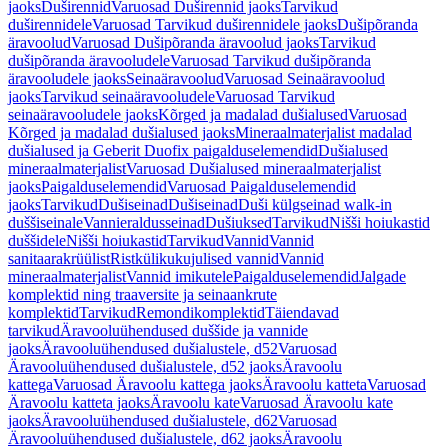
jaoks
Duširennid
Varuosad Duširennid jaoks
Tarvikud
duširennidele
Varuosad Tarvikud duširennidele jaoks
Dušipõranda
äravoolud
Varuosad Dušipõranda äravoolud jaoks
Tarvikud
dušipõranda äravooludele
Varuosad Tarvikud dušipõranda
äravooludele jaoks
Seinaäravoolud
Varuosad Seinaäravoolud
jaoks
Tarvikud seinaäravooludele
Varuosad Tarvikud
seinaäravooludele jaoks
Kõrged ja madalad dušialused
Varuosad
Kõrged ja madalad dušialused jaoks
Mineraalmaterjalist madalad
dušialused ja Geberit Duofix paigalduselemendid
Dušialused
mineraalmaterjalist
Varuosad Dušialused mineraalmaterjalist
jaoks
Paigalduselemendid
Varuosad Paigalduselemendid
jaoks
Tarvikud
Dušiseinad
Dušiseinad
Duši külgseinad walk-in
duššiseinale
Vannieraldusseinad
Dušiuksed
Tarvikud
Nišši hoiukastid
duššidele
Nišši hoiukastid
Tarvikud
Vannid
Vannid
sanitaarakrüülist
Ristkülikukujulised vannid
Vannid
mineraalmaterjalist
Vannid imikutele
Paigalduselemendid
Jalgade
komplektid ning traaversite ja seinaankrute
komplektid
Tarvikud
Remondikomplektid
Täiendavad
tarvikud
Äravooluühendused duššide ja vannide
jaoks
Äravooluühendused dušialustele, d52
Varuosad
Äravooluühendused dušialustele, d52 jaoks
Äravoolu
kattega
Varuosad Äravoolu kattega jaoks
Äravoolu katteta
Varuosad
Äravoolu katteta jaoks
Äravoolu kate
Varuosad Äravoolu kate
jaoks
Äravooluühendused dušialustele, d62
Varuosad
Äravooluühendused dušialustele, d62 jaoks
Äravoolu