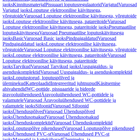
jaoks
Kinnitusmaterjal
Pissuaari loputusregulaatorid
Varjatud
Varuosad
Varjatud jaoks
Loputuse elektroonilise käivitusega,
võrgutoide
Varuosad Loputuse elektroonilise käivitusega, võrgutoide
jaoks
Loputuse elektroonilise käivitusega, patareitoide
Varuosad
Loputuse elektroonilise käivitusega, patareitoide jaoks
Pneumaatilise
loputuskäivitusega
Varuosad Pneumaatilise loputuskäivitusega
jaoks
Basic
Varuosad Basic jaoks
Pindpaigaldatud
Varuosad
Pindpaigaldatud jaoks
Loputuse elektroonilise käivitusega,
võrgutoide
Varuosad Loputuse elektroonilise käivitusega, võrgutoide
jaoks
Loputuse elektroonilise käivitusega, patareitoide
Varuosad
Loputuse elektroonilise käivitusega, patareitoide
jaoks
Tarvikud
Varuosad Tarvikud jaoks
Uuspaigaldus- ja
asenduskomplektid
Varuosad Uuspaigaldus- ja asenduskomplektid
jaoks
Loputustorud, loputuspõlved ja
üleminekud
Katteplaadid
Integreeritud juhtnupud
Käsitsemise
abivahendid
WC-pottide, pissuaaride ja bideede
äravooluühendused
Äravooluühendused WC-pottidele ja
valamutele
Varuosad Äravooluühendused WC-pottidele ja
valamutele jaoks
Sifoonid
Varuosad Sifoonid
jaoks
Ühenduspõlved
Varuosad Ühenduspõlved
jaoks
Ühendusotsakud
Varuosad Ühendusotsakud
jaoks
Ühenduskomplektid
Varuosad Ühenduskomplektid
jaoks
Loputuspõlve pikendused
Varuosad Loputuspõlve pikendused
jaoks
Ühendused PVC-st
Varuosad Ühendused PVC-st
jaoks
Mansetid ja kattekübarad
Ülemineku- ja