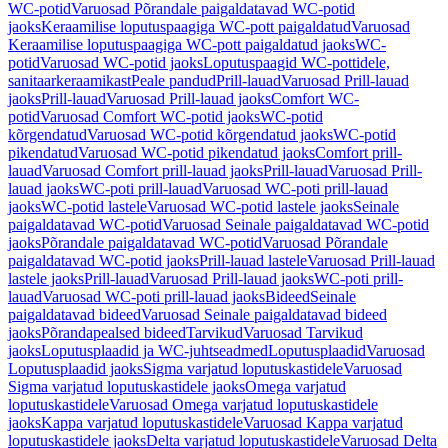
WC-potid
Varuosad Põrandale paigaldatavad WC-potid
jaoks
Keraamilise loputuspaagiga WC-pott paigaldatud
Varuosad
Keraamilise loputuspaagiga WC-pott paigaldatud jaoks
WC-
potid
Varuosad WC-potid jaoks
Loputuspaagid WC-pottidele,
sanitaarkeraamikast
Peale pandud
Prill-lauad
Varuosad Prill-lauad
jaoks
Prill-lauad
Varuosad Prill-lauad jaoks
Comfort WC-
potid
Varuosad Comfort WC-potid jaoks
WC-potid
kõrgendatud
Varuosad WC-potid kõrgendatud jaoks
WC-potid
pikendatud
Varuosad WC-potid pikendatud jaoks
Comfort prill-
lauad
Varuosad Comfort prill-lauad jaoks
Prill-lauad
Varuosad Prill-
lauad jaoks
WC-poti prill-lauad
Varuosad WC-poti prill-lauad
jaoks
WC-potid lastele
Varuosad WC-potid lastele jaoks
Seinale
paigaldatavad WC-potid
Varuosad Seinale paigaldatavad WC-potid
jaoks
Põrandale paigaldatavad WC-potid
Varuosad Põrandale
paigaldatavad WC-potid jaoks
Prill-lauad lastele
Varuosad Prill-lauad
lastele jaoks
Prill-lauad
Varuosad Prill-lauad jaoks
WC-poti prill-
lauad
Varuosad WC-poti prill-lauad jaoks
Bideed
Seinale
paigaldatavad bideed
Varuosad Seinale paigaldatavad bideed
jaoks
Põrandapealsed bideed
Tarvikud
Varuosad Tarvikud
jaoks
Loputusplaadid ja WC-juhtseadmed
Loputusplaadid
Varuosad
Loputusplaadid jaoks
Sigma varjatud loputuskastidele
Varuosad
Sigma varjatud loputuskastidele jaoks
Omega varjatud
loputuskastidele
Varuosad Omega varjatud loputuskastidele
jaoks
Kappa varjatud loputuskastidele
Varuosad Kappa varjatud
loputuskastidele jaoks
Delta varjatud loputuskastidele
Varuosad Delta