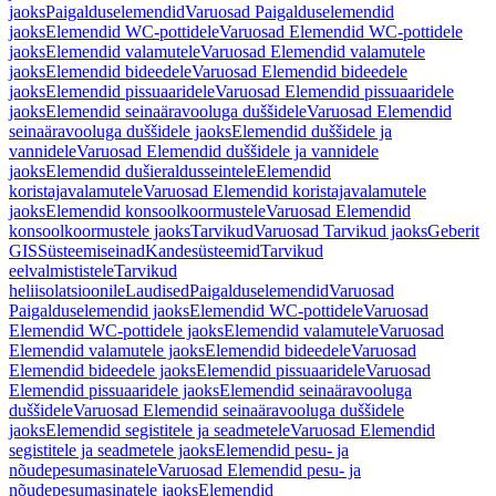
jaoks
Paigalduselemendid
Varuosad Paigalduselemendid
jaoks
Elemendid WC-pottidele
Varuosad Elemendid WC-pottidele
jaoks
Elemendid valamutele
Varuosad Elemendid valamutele
jaoks
Elemendid bideedele
Varuosad Elemendid bideedele
jaoks
Elemendid pissuaaridele
Varuosad Elemendid pissuaaridele
jaoks
Elemendid seinaäravooluga duššidele
Varuosad Elemendid
seinaäravooluga duššidele jaoks
Elemendid duššidele ja
vannidele
Varuosad Elemendid duššidele ja vannidele
jaoks
Elemendid dušieraldusseintele
Elemendid
koristajavalamutele
Varuosad Elemendid koristajavalamutele
jaoks
Elemendid konsoolkoormustele
Varuosad Elemendid
konsoolkoormustele jaoks
Tarvikud
Varuosad Tarvikud jaoks
Geberit
GIS
Süsteemiseinad
Kandesüsteemid
Tarvikud
eelvalmististele
Tarvikud
heliisolatsioonile
Laudised
Paigalduselemendid
Varuosad
Paigalduselemendid jaoks
Elemendid WC-pottidele
Varuosad
Elemendid WC-pottidele jaoks
Elemendid valamutele
Varuosad
Elemendid valamutele jaoks
Elemendid bideedele
Varuosad
Elemendid bideedele jaoks
Elemendid pissuaaridele
Varuosad
Elemendid pissuaaridele jaoks
Elemendid seinaäravooluga
duššidele
Varuosad Elemendid seinaäravooluga duššidele
jaoks
Elemendid segistitele ja seadmetele
Varuosad Elemendid
segistitele ja seadmetele jaoks
Elemendid pesu- ja
nõudepesumasinatele
Varuosad Elemendid pesu- ja
nõudepesumasinatele jaoks
Elemendid