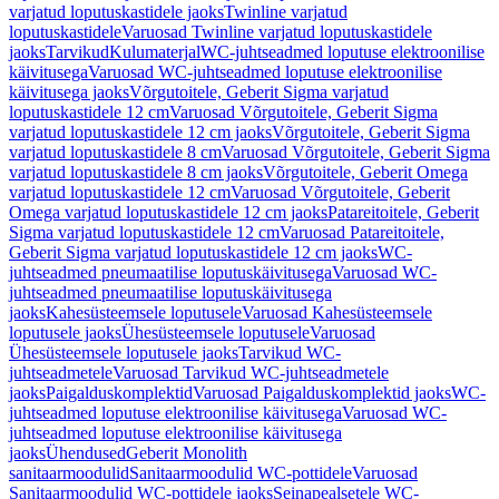
varjatud loputuskastidele jaoks
Twinline varjatud
loputuskastidele
Varuosad Twinline varjatud loputuskastidele
jaoks
Tarvikud
Kulumaterjal
WC-juhtseadmed loputuse elektroonilise
käivitusega
Varuosad WC-juhtseadmed loputuse elektroonilise
käivitusega jaoks
Võrgutoitele, Geberit Sigma varjatud
loputuskastidele 12 cm
Varuosad Võrgutoitele, Geberit Sigma
varjatud loputuskastidele 12 cm jaoks
Võrgutoitele, Geberit Sigma
varjatud loputuskastidele 8 cm
Varuosad Võrgutoitele, Geberit Sigma
varjatud loputuskastidele 8 cm jaoks
Võrgutoitele, Geberit Omega
varjatud loputuskastidele 12 cm
Varuosad Võrgutoitele, Geberit
Omega varjatud loputuskastidele 12 cm jaoks
Patareitoitele, Geberit
Sigma varjatud loputuskastidele 12 cm
Varuosad Patareitoitele,
Geberit Sigma varjatud loputuskastidele 12 cm jaoks
WC-
juhtseadmed pneumaatilise loputuskäivitusega
Varuosad WC-
juhtseadmed pneumaatilise loputuskäivitusega
jaoks
Kahesüsteemsele loputusele
Varuosad Kahesüsteemsele
loputusele jaoks
Ühesüsteemsele loputusele
Varuosad
Ühesüsteemsele loputusele jaoks
Tarvikud WC-
juhtseadmetele
Varuosad Tarvikud WC-juhtseadmetele
jaoks
Paigalduskomplektid
Varuosad Paigalduskomplektid jaoks
WC-
juhtseadmed loputuse elektroonilise käivitusega
Varuosad WC-
juhtseadmed loputuse elektroonilise käivitusega
jaoks
Ühendused
Geberit Monolith
sanitaarmoodulid
Sanitaarmoodulid WC-pottidele
Varuosad
Sanitaarmoodulid WC-pottidele jaoks
Seinapealsetele WC-