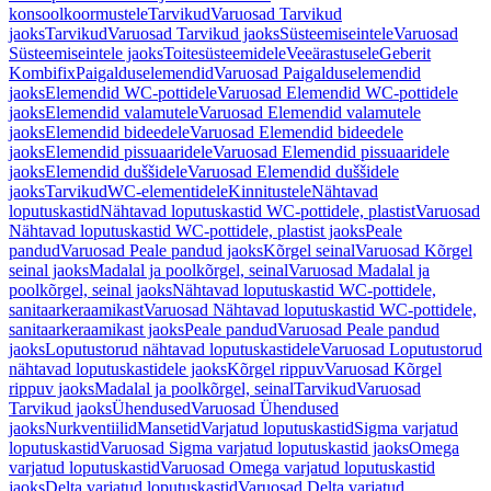
konsoolkoormustele
Tarvikud
Varuosad Tarvikud
jaoks
Tarvikud
Varuosad Tarvikud jaoks
Süsteemiseintele
Varuosad
Süsteemiseintele jaoks
Toitesüsteemidele
Veeärastusele
Geberit
Kombifix
Paigalduselemendid
Varuosad Paigalduselemendid
jaoks
Elemendid WC-pottidele
Varuosad Elemendid WC-pottidele
jaoks
Elemendid valamutele
Varuosad Elemendid valamutele
jaoks
Elemendid bideedele
Varuosad Elemendid bideedele
jaoks
Elemendid pissuaaridele
Varuosad Elemendid pissuaaridele
jaoks
Elemendid duššidele
Varuosad Elemendid duššidele
jaoks
Tarvikud
WC-elementidele
Kinnitustele
Nähtavad
loputuskastid
Nähtavad loputuskastid WC-pottidele, plastist
Varuosad
Nähtavad loputuskastid WC-pottidele, plastist jaoks
Peale
pandud
Varuosad Peale pandud jaoks
Kõrgel seinal
Varuosad Kõrgel
seinal jaoks
Madalal ja poolkõrgel, seinal
Varuosad Madalal ja
poolkõrgel, seinal jaoks
Nähtavad loputuskastid WC-pottidele,
sanitaarkeraamikast
Varuosad Nähtavad loputuskastid WC-pottidele,
sanitaarkeraamikast jaoks
Peale pandud
Varuosad Peale pandud
jaoks
Loputustorud nähtavad loputuskastidele
Varuosad Loputustorud
nähtavad loputuskastidele jaoks
Kõrgel rippuv
Varuosad Kõrgel
rippuv jaoks
Madalal ja poolkõrgel, seinal
Tarvikud
Varuosad
Tarvikud jaoks
Ühendused
Varuosad Ühendused
jaoks
Nurkventiilid
Mansetid
Varjatud loputuskastid
Sigma varjatud
loputuskastid
Varuosad Sigma varjatud loputuskastid jaoks
Omega
varjatud loputuskastid
Varuosad Omega varjatud loputuskastid
jaoks
Delta varjatud loputuskastid
Varuosad Delta varjatud