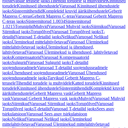
roostevabale terasele jaoks
Tihendid torudele ja muhvidele
Kinnitused
torudele
Kinnitused ühendustele
Varuosad Kinnitused ühendustele
jaoks
Süsteemitihendid
Komplektid kruvid äärikühendustele
Geberit
Mapress C-teras
Geberit Mapress C-teras
Varuosad Geberit Mapress
C-teras jaoks
Süsteemitorud 1.0034
Süsteemitorud
1.0215
Toruniplid
Muhvid
Varuosad Muhvid jaoks
Siirmikud
Varuosad
Siirmikud jaoks
Torupõlved
Varuosad Torupõlved jaoks
T-
detailid
Varuosad T-detailid jaoks
Nelikud
Varuosad Nelikud
jaoks
Üleminekud mittelahtivõetavad
Varuosad Üleminekud
mittelahtivõetavad jaoks
Üleminekud ja ühendused,
lahtivõetavad
Varuosad Üleminekud ja ühendused, lahtivõetavad
jaoks
Kompensaatorid
Varuosad Kompensaatorid
jaoks
Sulgurid
Varuosad Sulgurid jaoks
T-detailid
soojendusseadmele
Varuosad T-detailid soojendusseadmele
jaoks
Ühendused soojendusseadmele
Varuosad Ühendused
soojendusseadmele jaoks
Tarvikud Geberit Mapress C-
terasele
Tihendid torudele ja muhvidele
Katted torudele
Kinnitused
torudele
Kinnitused ühendustele
Süsteemitihendid
Komplektid kruvid
äärikühendustele
Geberit Mapress vask
Geberit Mapress
vask
Varuosad Geberit Mapress vask jaoks
Muhvid
Varuosad Muhvid
jaoks
Siirmikud
Varuosad Siirmikud jaoks
Torupõlved
Varuosad
Torupõlved jaoks
T-detailid
Varuosad T-detailid jaoks
Sees asuv
tsirkulatsioon
Varuosad Sees asuv tsirkulatsioon
jaoks
Nelikud
Varuosad Nelikud jaoks
Üleminekud
mittelahtivõetavad
Varuosad Üleminekud mittelahtivõetavad