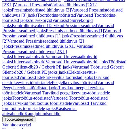
[2XL]
Varuosad Pressimistööriistad ühilduvus [2XL]
jaoks
Pressimistööriistad ühilduvus [3]
Varuosad Pressimistööriistad
ühilduvus [3] jaoks
Toortöötlus-tööriistad
Varuosad Toortöötlus-
tööriistad jaoks
Survekorgid
Varuosad Survekorgid
jaoks
Kontrollimisvahend
Tarvikud
Pressimisseadmed
Varuosad
Pressimisseadmed jaoks
Pressimisseadmed ühilduvus [1]
Varuosad
Pressimisseadmed ühilduvus [1] jaoks
Pressimisseadmed ühilduvus
[2]
Varuosad Pressimisseadmed ühilduvus [2]
jaoks
Pressimisseadmed ühilduvus [2XL]
Varuosad
Pressimisseadmed ühilduvus [2XL]
jaoks
Universaalkohvrid
Varuosad Universaalkohvrid
jaoks
Universaalkohvrid
Varuosad Universaalkohvrid jaoks
Tööriistad
Geberit Silent-db20 / Geberit PE jaoks
Varuosad Tööriistad Geberit
Silent-db20 / Geberit PE jaoks jaoks
Elektrikeevitus-
tööriistad
Varuosad Elektrikeevitus-tööriistad jaoks
Tarvikud
elektrikeevitus-tööriistadele
Peegelkeevitus-tööriistad
Varuosad
Peegelkeevitus-tööriistad jaoks
Tarvikud peegelkeevitus-
tööriistadele
Varuosad Tarvikud peegelkeevitus-tööriistadele
jaoks
Toortöötlus-tööriistad
Varuosad Toortöötlus-tööriistad
jaoks
Tarvikud torutöötlus-tööriistadele
Varuosad Tarvikud
torutöötlus-tööriistadele jaoks
Käsitsemis-
abivahendid
Kaugjuhtimispuldid
Tootekategooriad
Vannitoaseeriad